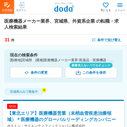
会員登録
ログイン
気になる
メニュー
医療機器メーカー業界、宮城県、外資系企業
の転職・求
人検索結果
31
条件で並び替え
件
現在の検索条件
[勤務地]宮城県 [業種]医療機器メーカー業界-医薬品・医療機器・ライフサイエンス・医療系サービス [詳細条件](会社・職場の環境)外資系企業
新着求人をいつでもチェック
条件の変更
この条件を保存
宮城県
のみで募集中
NEW
【東北エリア】医療機器営業（末梢血管疾患治療領
域）＊医療機器のグローバルリーディングカンパニー
ボストン・サイエンティフィックジャパン株式会社