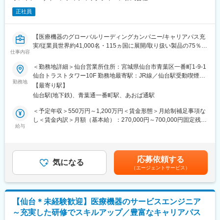
正社員
【医療機器のグローバルリーディングカンパニー/キャリアパス充
実/従業員世界約41,000名・115ヵ国に展開/取り扱い製品の75％以
仕事内容
上がTOP3以内のマーケットシェアを獲得／新製品の拡大に向けた
増員採用】
＜勤務地詳細＞仙台営業所住所：宮城県仙台市青葉区一番町1-9-1
仙台トラストタワー10F 勤務地最寄駅：JR線／仙台駅受動喫煙対
■業務内容：
勤務地
策：屋内全面禁煙変更の範囲：会社の定める事業所（リモートワ
【最寄り駅】
医師や医療従事者に対して、当社製品の提案営業を行っていただ
ーク含む）
仙台駅(地下鉄)、青葉通一番町駅、あおば通駅
きます。
＜具体的な業務例＞
＜予定年収＞550万円～1,200万円＜賃金形態＞月給制補足事項な
・担当製品の提案、技術サポート（手術の立会いあり）
し＜賃金内訳＞月額（基本給）：270,000円～700,000円固定残業
・最新の医療関連情報の提供、サポート（勉強・セミナーの主催
給与
手当/月：50,000円～80,000円（固定残業時間20時間0分/月）超過
など）
した時間外労働の残業手当は追加支給＜月給＞320,000円～
・販売代理店へのサポート（製品情報の提供、勉強会の主催な
780,000円（一律手当を含む）＜昇給有無＞有＜残業手当＞有＜
ど）
給与補足＞※上記は、セールスインセンティブのターゲット金額を
応募依頼する
・各種学会への参加
気になる
含めた理論年収となります。セールスインセンティブは個人業績
（エージェントサービス）
＜営業スタイル＞
により算定されます。※具体的な年収金額については能力・経験等
動脈硬化や喫煙などが原因で発症する末梢血管疾患に対して使用
を考慮して決定・提示いたします。賃金はあくまでも目安の金額
されるカテーテルなどの医療機器を提案します。製品のスペシャ
であり、選考を通じて上下する可能性があります。月給(月額)は固
リストとして、「この患者にはどのように使用するか」を医師に
定手当を含めた表記です。
【仙台＊未経験歓迎】医療機器のサービスエンジニア
提言しながら、販売を行うコンサルティングに近い営業スタイル
～充実した研修でスキルアップ／豊富なキャリアパス
です。