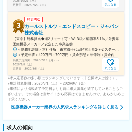
2026/10/21（水）
気になる
更新日：
2026/7/23（木）
締切間近
カールストルツ・エンドスコピー・ジャパン
株式会社
【東京】総務担当◆週2リモート可・WLB◎／離職率5.1%／外資系
医療機器メーカー／安定した事業基盤
＜勤務地詳細＞本社住所：東京都千代田区富士見2-7-2 ステージビルディング8F勤務地最寄駅：JR総武線／飯田橋駅受動喫煙対策：屋内全面禁煙変更の範囲：会社の定める事業所（リモートワーク含む）
＜予定年収＞420万円～700万円＜賃金形態＞年俸制＜賃金内訳＞年額（基本給）：3,319,800円～5,440,000円固定残業手当/月：73,350円～130,000円（固定残業時間30時間0分/月）超過した時間外労働の残業手当は追加支給＜月額＞350,000円～583,333円（12分割）（一律手当を含む）＜昇給有無＞有＜残業手当＞有＜給与補足＞※経験・能力・前職での給与を考慮し､当社規定により決定します。■パフォーマンスボーナス（個人実績連動／年1回■昇給：有（人事評価・会社業績に基づく）賃金はあくまでも目安の金額であり、選考を通じて上下する可能性があります。月給(月額)は固定手当を含めた表記です。
掲載予定期間：
2026/7/13（月）
〜
2026/8/8（土）
気になる
更新日：
2026/8/8（土）
※求人応募数の多い順にランキングしています（非公開求人は除く）。
※集計対象期間：2026/8/1（土）～2026/8/7（金）
※事情により掲載終了予定日よりも前に求人募集が終了していることもご
ざいます。その場合は当サイトから応募はできませんので、あらかじめご
了承ください。
医療機器メーカー業界
の人気求人ランキングを詳しく見る
求人の傾向