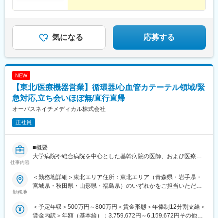
できる制度あるため、マネージャーだけでなくマーケティングや
管理部門など幅広いポジションにチャレンジできる環境がありま
す。
気になる
応募する
変更の範囲：会社の定める業務
NEW
【東北/医療機器営業】循環器/心血管カテーテル領域/緊
急対応,立ち会いほぼ無/直行直帰
オーバスネイチメディカル株式会社
正社員
■概要
大学病院や総合病院を中心とした基幹病院の医師、および医療機
仕事内容
器代理店に対し、自社製品であるカテーテル関連製品の営業活動
をしていただきます。
＜勤務地詳細＞東北エリア住所：東北エリア（青森県・岩手県・
次世代のコアメンバーとして、組織の業績向上と将来的には後輩
宮城県・秋田県・山形県・福島県）のいずれかをご担当いただき
育成もお任せしたいと考えています。
勤務地
ます。 受動喫煙対策：屋内全面禁煙変更の範囲：会社の定める事
業所（リモートワーク含む）
＜予定年収＞500万円～800万円＜賃金形態＞年俸制12分割支給＜
■詳細
賃金内訳＞年額（基本給）：3,759,672円～6,159,672円その他固
単なる製品の仕様説明に留まらず、医師やコメディカルとの対話