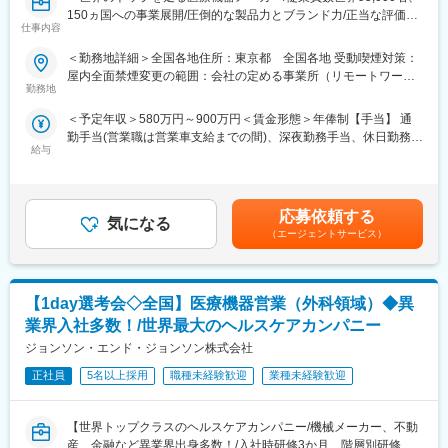
・学会・地域セミナー等の企画・運営・サポート
150ヵ国への事業展開/圧倒的な製品力とブランド力/正当な評価体
・医療従事者へのトレーニングなど
仕事内容
制/1秒に2人の患者さんの生活を毎時間、毎日、変え続けられると
いう社会貢献度～
＜勤務地詳細＞全国各地住所：東京都 全国各地 受動喫煙対策：
屋内全面禁煙変更の範囲：会社の定める事業所（リモートワーク
■同社の魅力
■企業の特徴／魅力：
勤務地
含む）
・当社の診断機器は適切な治療をする上で非常に重要で、高いシ
当社は、業界内での圧倒的知名度を誇り、医療機器メーカーとし
ェアも持っているなど、医療現場のお客様から高く評価されてい
＜予定年収＞580万円～900万円＜賃金形態＞年俸制【手当】 通
て最前線で業界をリードしています。当社は1949年の設立以来、
ます。検査だけに留まらず、臨床医へのフィードバックまで一貫
勤手当(営業職は営業車支給までの間)、深夜勤務手当、休日勤務手
医療技術の革新を続け、電池式体外型ペースメーカの開発やリー
して携わることができるのも大きなやりがいです。また、目標達
給与
当＜賃金内訳＞年額（基本給）：5,000,000円～8,000,000円＜月
ドレスペースメーカ、手術支援ロボットなどを提供しています。
成率だけでなく、会社として定めている注力製品に対してのイン
額＞416,666円～666,666円（12分割）＜昇給有無＞有＜残業手当
育児費用補助制度など、働きやすい環境を整えています。市場シ
センティブなどもあります。
＞無＜給与補足＞※記載年収はあくまで目安■営業職35歳、入社8
ェアの高い製品を扱い、社会貢献性の高い仕事に携わりたい方に
年目の場合固定年収 600万円 インセンティブ 400万円賃金は
おすすめです。
応募依頼する
・バックアップ体制：製品担当のマーケや学術チームもいるの
気になる
あくまでも目安の金額であり、選考を通じて上下する可能性があ
（エージェントサービス）
で、一緒に同行してサポートなども可能です。商談内容やステー
ります。月給(月額)は固定手当を含めた表記です。
■評価制度：
クホルダーを意識して社内のリソースを活用しながら進めていく
社員の努力と成果を正当に評価するインセンティブ制度が充実し
ことが可能です。
ています。
【1day選考会◇全国】医療機器営業（外科領域）◆異
100%達成の場合は3桁の支給が見込めます。
・現在、世界50ヵ国で医療サービスを提供し、全世界の社員数は
業界入社多数！/世界最大のヘルスケアカンパニー
6万5千人となっています。国外だけでなく、日本の福島にも生産
■業務概要：
ジョンソン・エンド・ジョンソン株式会社
工場を有しており、安定供給を図りつつ、日本の医療現場に貢献
医療機器の営業職として、医師や販売代理店と連携し、最適な治
しています。
療方法の提案を行います。新製品の特徴や効果を説明し、データ
正社員
5名以上採用
職種未経験歓迎
業種未経験歓迎
分析を駆使して戦略的にアプローチします。また、手術に立ち会
変更の範囲：会社の定める業務
い、技術的なサポートも担当し、患者様の健康に貢献します。
【世界トップクラスのヘルスケアカンパニー/機械メーカー、不動
産、金融など異業界出身多数！/入社時研修3か月、階層別研修な
■職務詳細：