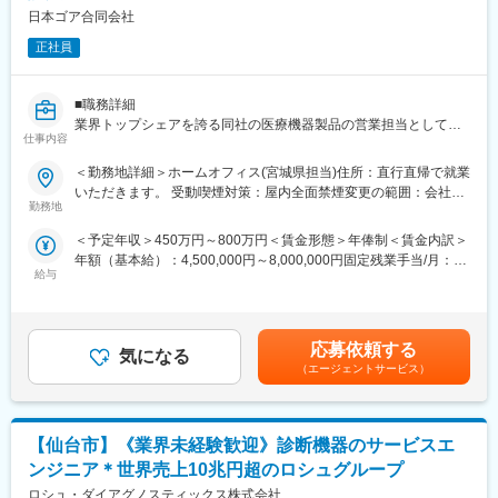
＜営業スタイル＞
日本ゴア合同会社
主に大学病院や基幹病院の医師や医療従事者に対して、実際の症
例と治療方針を確認しながら製品の情報提供と患者状態に合わせ
正社員
た提案活動を行います。また製品の処方時には施設との契約締結
を行います。
※宿泊を伴う国内出張あり。日本全国の大学病院・基幹病院および
■職務詳細
学会等への出張があります。
業界トップシェアを誇る同社の医療機器製品の営業担当として以
仕事内容
下業務をお任せします。
■担当製品：
・医療機器製品の販売活動及びエリアマーケティング活動
＜勤務地詳細＞ホームオフィス(宮城県担当)住所：直行直帰で就業
担当製品である「オプチューン（Optune）」は、特定の悪性腫瘍
・臨床現場での安全使用のための技術サポート（手術立ち合いあ
いただきます。 受動喫煙対策：屋内全面禁煙変更の範囲：会社の
（脳腫瘍の膠芽腫や非小細胞肺がんなどの固形癌）の細胞分裂
り）
勤務地
定める事業所（リモートワーク含む）
を、体に発生させた特殊な電場で阻害する在宅用の医療機器で
・製品の適正使用に必要となる文献資料・製品関連情報などの的
＜予定年収＞450万円～800万円＜賃金形態＞年俸制＜賃金内訳＞
す。セラミック製の電極パッド（アレイ）を身体に貼り、持ち運
確かつ迅速な提供による医療現場サポート
年額（基本給）：4,500,000円～8,000,000円固定残業手当/月：
び可能な本体から交流電場を送り続けることで腫瘍の増殖を抑え
・プロジェクトメンバーとの協力による担当エリア販売戦略策
給与
40,000円～53,000円（固定残業時間12時間0分/月）超過した時間
ます。
定・実践
外労働の残業手当は追加支給＜月額＞415,000円～719,666円（12
同製品による治療は投薬治療や放射線治療と異なり、全身性の副
・顧客(大学病院、一般病院、代理店)や市場の的確な把握による販
分割）（一律手当を含む）＜昇給有無＞有＜残業手当＞有賃金は
作用が少ないことが特徴で、5年生存率10%と言われる膠芽腫に対
売戦略策定・実践
あくまでも目安の金額であり、選考を通じて上下する可能性があ
して一定の有用性が実証されています。
・製品・臨床に関する高度な専門知識の習得
応募依頼する
気になる
ります。月給(月額)は固定手当を含めた表記です。
※2017年に保険収載が開始され、現在は膠芽腫（脳腫瘍）／切除
（エージェントサービス）
不能な進行・再発の非小細胞肺癌（NSCLC）に対して適応があり
■担当製品：
ます。
大きく2つの製品を担当していただきます。
（1）末梢血管用ステントグラフト：人工血管と金属のバネを組み
■入社後の流れ：
【仙台市】《業界未経験歓迎》診断機器のサービスエ
合わせたデバイスでカテーテルを用いて治療を行う医療機器にな
東京での2～3週間（予定）の研修を終えた後、現場でのOJT研修
ります。
ンジニア＊世界売上10兆円超のロシュグループ
となります。これまでMRの方に多くご入社頂いており、ミドル・
（2）スーチャー（縫合糸）：手術で使用される縫合糸になりま
ロシュ・ダイアグノスティックス株式会社