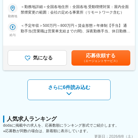
いう社会貢献度～
■担当製品
＜勤務地詳細＞全国各地住所：全国各地 受動喫煙対策：屋内全面
サージェリー事業本部で展開している外科の製品群で「手術用縫
禁煙変更の範囲：会社の定める事業所（リモートワーク含む）
■企業の特徴／魅力：
合糸」「手術用器機」「止血剤」の大きく3つ分けれております。
勤務地
当社は、業界内での圧倒的知名度を誇り、医療機器メーカーとし
入社後はいずれかの製品群を担当いただきます。豊富なラインナ
＜予定年収＞500万円～800万円＜賃金形態＞年俸制【手当】 通
て最前線で業界をリードしています。
ップを揃えており、顧客のニーズに合わせた最適なソリューショ
勤手当(営業職は営業車支給までの間)、深夜勤務手当、休日勤務手
当社は1949年の設立以来、医療技術の革新を続け、電池式体外型
ン提案が可能です。
給与
当＜賃金内訳＞年額（基本給）：4,200,000円～6,000,000円＜月
ペースメーカの開発やリードレスペースメーカ、手術支援ロボッ
額＞350,000円～500,000円（12分割）＜昇給有無＞有＜残業手当
トなどを提供しています。フレックスタイム制度や育児費用補助
■研修・教育制度
＞無＜給与補足＞※記載年収はあくまで目安■営業職29歳、入社4
制度など、働きやすい環境を整えています。市場シェアの高い製
入社後は会社、製品に関して知識を深めていただくため3か月の研
年目の場合固定年収 500万円 インセンティブ 380万円35歳、
品を扱い、社会貢献性の高い仕事に携わりたい方におすすめで
修を行っています。座学だけでなく、実際に担当する製品の操作
応募依頼する
気になる
入社8年目の場合固定年収 600万円 インセンティブ 400万円
す。
を頂くなど基礎的な知識を身につけてからの現場配属になりま
（エージェントサービス）
賃金はあくまでも目安の金額であり、選考を通じて上下する可能
す。現場配属後も上長や先輩社員との営業動向や勉強会、年次や
性があります。月給(月額)は固定手当を含めた表記です。
■評価制度：
階層別の研修プログラムを用意しているため、継続的に知識習得
社員の努力と成果を正当に評価するインセンティブ制度が充実し
をする環境が整っております。
ています。
※初期研修期間中は会社で手配するビジネスホテルに宿泊していた
さらに6件読み込む
100%達成の場合は3桁の支給が見込めます。
だきます。
■業務概要：
■キャリアパス
医療機器の営業職として、医師や販売代理店と連携し、最適な治
・マネージャー、本社部門など、長期的に多くのキャリアパスが
療方法の提案を行います。新製品の特徴や効果を説明し、データ
ございます。それを実現するための社内制度も大変充実しており
分析を駆使して戦略的にアプローチします。また、手術に立ち会
ます。
人気求人ランキング
い、技術的なサポートも担当し、患者様の健康に貢献します。
例）GROWプログラム：短期間にて他部署の業務体験が可能／社
dodaに掲載中の求人を、応募数順にランキング形式でご紹介します。
内公募制度：職種、セクター間の異動を行える制度
※応募数が同数の場合は、新着順に表示しています。
■職務詳細：
更新日：
2026/8/8（土）
・医師への新製品提案／レクチャー