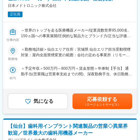
識はそこまで持っていなくても大丈夫です。スキルを備えたあと
日本メドトロニック株式会社
は土日（当番制）に呼び出しはありますが一次対応はコールセン
正社員
ターが行い、現場での対応が必要な場合のみ、出勤します。また
呼び出し手当、待機手当、時間外出勤手当などはしっかり完備さ
れております。
～世界のトップを走る医療機器メーカー/従業員数世界95,000名、
■研修制度：各営業所の先輩社員とOJT形式で半年～1年程度かけ
150ヵ国への事業展開/圧倒的な製品力とブランド力/正当な評価体
て育成を行います。過去にも未経験の方も多く入社していますの
仕事内容
制/1秒に2人の患者さんの生活を毎時間、毎日、変え続けられると
でご安心ください。
いう社会貢献度～
＜勤務地詳細＞仙台エリア住所：宮城県 仙台エリア担当受動喫煙
■長期的な就業可能：現在は勤続年数20年と在籍している方も多
対策：屋内全面禁煙変更の範囲：会社の定める事業所（リモート
数おり年齢層も20歳～50歳とバランスよく活躍しています。自己
■企業の特徴／魅力：
勤務地
ワーク含む）
都合の退職も3~5％と大手日系メーカーと同様に非常に長く働け
当社は、業界内での圧倒的知名度を誇り、医療機器メーカーとし
る環境です。
＜予定年収＞500万円～800万円＜賃金形態＞年俸制【手当】 通
て最前線で業界をリードしています。
■キャリアパス：機械だけでなく電気やIT・科学の知識も身に着け
勤手当(営業職は営業車支給までの間)、深夜勤務手当、休日勤務手
当社は1949年の設立以来、医療技術の革新を続け、電池式体外型
ることができます。エンジニアのキャリアパスは無限であり、社
給与
当＜賃金内訳＞年額（基本給）：4,200,000円～6,000,000円＜月
ペースメーカの開発やリードレスペースメーカ、手術支援ロボッ
内公募制度によりサービスマネージャーとして現場のマネジメン
額＞350,000円～500,000円（12分割）＜昇給有無＞有＜残業手当
トなどを提供しています。育児費用補助制度など、働きやすい環
ト、本社工場での製品開発・改良、サービス体制の仕組み作りな
＞無＜給与補足＞※記載年収はあくまで目安■営業職29歳、入社4
境を整えています。市場シェアの高い製品を扱い、社会貢献性の
ど積極的なキャリア構築が可能です。
年目の場合固定年収 500万円 インセンティブ 380万円35歳、
高い仕事に携わりたい方におすすめです。
応募依頼する
気になる
入社8年目の場合固定年収 600万円 インセンティブ 400万円
（エージェントサービス）
変更の範囲：会社の定める業務
賃金はあくまでも目安の金額であり、選考を通じて上下する可能
■組織体制：Structural Heart（ストラクチャルハート）
性があります。月給(月額)は固定手当を含めた表記です。
大動脈弁狭窄症の治療法の1つであるTAVI用デバイス（カテーテ
ル）を取り扱う部署で、外科手術と比べ、身体に負担の少ない治
【仙台】歯科用インプラント関連製品の営業◇異業界
療ができることが特徴です。
・主要製品URL
歓迎／世界最大の歯科用機器メーカー
https://www.medtronic.com/jp-ja/healthcare-