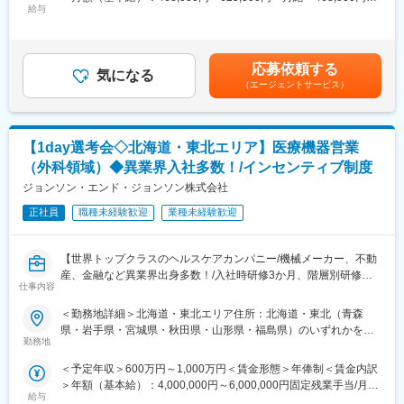
る製品群の Pre-launch sales activities 関連する業務に従事頂きま
給与
625,000円＜昇給有無＞有＜残業手当＞有＜給与補足＞※給与はご
【学習・成長環境】
す。
経験・スキルを考慮し決定いたします■昇給：年1回■賞与：年2回
社内外の研修、製品トレーニング、勉強会への参加
（会社の業績及び個人の貢献により賞与を支給）※選考過程でマネ
医療・歯科分野未経験の方でも、段階的に専門知識を習得可能
■業務内容
ージャーポジションの場合は管理監督者扱いになります賃金はあ
・大学病院や基幹病院を中心に、頭蓋・顎関節領域のインプラン
応募依頼する
気になる
くまでも目安の金額であり、選考を通じて上下する可能性があり
【当社について】
ト製品（チタン・吸収性プレート）の提案
（エージェントサービス）
ます。月給(月額)は固定手当を含めた表記です。
ノーベルバイオケアはインプラントを用いた革新的な歯科修復ソ
・医師や医局との関係構築、症例に応じた製品選定・提案
リューションの分野における世界的なリーディング・カンパニー
・既存顧客対応中心、売上拡大に向けた新規顧客開拓も実施
です。
・学会や医局説明会での情報提供、ワークショップ対応
【1day選考会◇北海道・東北エリア】医療機器営業
・手術立ち合い（予定オペ中心、緊急・夜間・突発的な休日対応
歯科医療の専業会社エンビスタ・ホールディングス・コーポレー
はほぼ想定なし）
（外科領域）◆異業界入社多数！/インセンティブ制度
ションの日本法人のひとつであり、グループ傘下の各製品事業部
・注文後、ロジスティクスやカスタマーサポートと連携し納品ま
ジョンソン・エンド・ジョンソン株式会社
（イメージング製品のDEXIS、歯科材料のKerr、歯科矯正用製品
で調整
のOrmco）とも連携しながら、高品質で革新的な製品を提供し、
・製品知識習得のため参考書・社内資料を活用し、OJTや年2回の
正社員
職種未経験歓迎
業種未経験歓迎
歯科専門職のパートナーとして、その先にいらっしゃる患者さま
トレーニングの受講可能
の生活と人生をよりよいものにすることが、当社の存在意義で
す。撮影からAIを搭載したソフトウエアによる診断支援、データ
【世界トップクラスのヘルスケアカンパニー/機械メーカー、不動
■業務の魅力
管理、診療計画まで、デジタルワークフローをグループで完結で
産、金融など異業界出身多数！/入社時研修3か月、階層別研修な
競合製品との差別化や新製品上市により、提案の幅が広がる環境
仕事内容
きることが強みです。
ど手厚い研修体制/キャリアパス充実/圧倒的な製品力/業界トップ
です。
シェアの製品多数/インセンティブ制度/入社想定日：2026年10月1
予定オペ中心で働きやすく、専門性を深めながら医療現場に貢献
＜勤務地詳細＞北海道・東北エリア住所：北海道・東北（青森
日】
できます。
県・岩手県・宮城県・秋田県・山形県・福島県）のいずれかを担
変更の範囲：会社の定める業務
勤務地
当 ※詳細は入社後に決定受動喫煙対策：屋内全面禁煙変更の範
★自分の提案が、医療現場の課題解決に繋がる営業職です！
■担当エリア
囲：会社の定める事業所
＜予定年収＞600万円～1,000万円＜賃金形態＞年俸制＜賃金内訳
★個人の裁量が大きく、年齢・性別関係・社歴関係なく活躍でき
東北エリアの担当、メインは宮城県を想定。
＞年額（基本給）：4,000,000円～6,000,000円固定残業手当/月：
る環境です！
一部福島県、山形県、秋田県、青森県、岩手県（出張ベースでで
給与
50,000円～65,000円（固定残業時間20時間0分/月）超過した時間