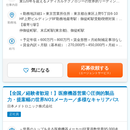
業120年を超えるメディカルテクノロジーの世界的リーディング
仕事内容
カンパニー】
＜勤務地詳細1＞東京営業所住所：東京都台東区上野5丁目6-10
当社はライフサイエンス分野における検査機器製品、医療機器等
HF上野ビルディング8F勤務地最寄駅：御徒町駅受動喫煙対策：屋
を展開しているグローバル企業です。今回は当社製品のセールス
勤務地
内全面禁煙＜勤務地詳細2＞全国各地住所：全国 ※ご希望の勤務地
【最寄り駅】
を担当いただける方を募集しています。
で応相談（出張ベースでの勤務）受動喫煙対策：屋内全面禁煙変
仲御徒町駅、末広町駅(東京都)、御徒町駅
更の範囲：会社の定める事業所（リモートワーク含む）
※ご経験、希望に応じて選考部署・エリアをご提案させていただき
＜予定年収＞600万円～800万円＜賃金形態＞月給制補足事項なし
ます。
＜賃金内訳＞月額（基本給）：270,000円～450,000円＜月給＞
ご希望を応募時に合わせてご連絡ください。
給与
270,000円～450,000円＜昇給有無＞有＜残業手当＞無＜給与補足
＞※給与詳細は、経験・能力により決定します。※上記はインセン
■選考ポジション：
ティブ込みの金額です。※外勤日当は実績に応じて別途支給となり
これまでのご経験やご希望に合わせてご紹介いたします。
ます。賃金はあくまでも目安の金額であり、選考を通じて上下す
応募依頼する
≪配属部門一例≫
気になる
る可能性があります。月給(月額)は固定手当を含めた表記です。
（エージェントサービス）
・アドバンスド ペイシェント モニタリング（血行動態モニタリン
グ／クリティカルケア等）
・MMS事業部（薬局DX推進（自動薬剤ピッキング装置））
・サージュリー事業部（止血材など）
【全国／経験者歓迎！】医療機器営業◇圧倒的製品
・SM事業部（採血管を含む検査関連製品）
力・提案幅の世界NO1メーカー／多様なキャリアパス
・オンコロジー営業部
日本メドトロニック株式会社
■職務詳細
正社員
※配属部署によりますが、基本的には病院、薬局などへの営業とな
ります。
・担当施設・地区における製品の販売活動や代理店との協働
～世界のトップを走る医療機器メーカー/従業員数世界95,000名、