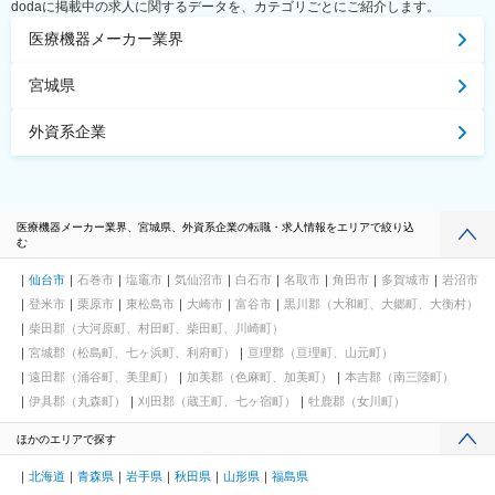
dodaに掲載中の求人に関するデータを、カテゴリごとにご紹介します。
医療機器メーカー業界
宮城県
外資系企業
医療機器メーカー業界、宮城県、外資系企業の転職・求人情報をエリアで絞り込
む
仙台市
石巻市
塩竈市
気仙沼市
白石市
名取市
角田市
多賀城市
岩沼市
登米市
栗原市
東松島市
大崎市
富谷市
黒川郡（大和町、大郷町、大衡村）
柴田郡（大河原町、村田町、柴田町、川崎町）
宮城郡（松島町、七ヶ浜町、利府町）
亘理郡（亘理町、山元町）
遠田郡（涌谷町、美里町）
加美郡（色麻町、加美町）
本吉郡（南三陸町）
伊具郡（丸森町）
刈田郡（蔵王町、七ヶ宿町）
牡鹿郡（女川町）
ほかのエリアで探す
北海道
青森県
岩手県
秋田県
山形県
福島県