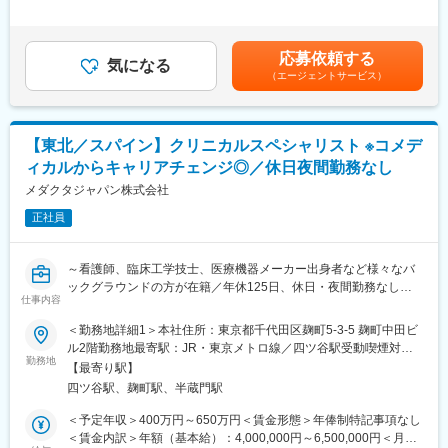
★研修制度が非常に手厚く、医療機器営業のキャリア形成には最
北海道）近隣エリアも担当いただきます。営業車は1人1台貸与さ
外労働の残業手当は追加支給＜月額＞383,333円～565,000円（12
適な環境です！
れます。
分割）（一律手当を含む）＜昇給有無＞有＜残業手当＞有＜給与
補足＞※ご経験やスキルを考慮し決定いたします。※上記はインセ
■業務詳細
■部署構成
応募依頼する
気になる
ンティブを含む金額です。賃金はあくまでも目安の金額であり、
担当エリアの病院（主に医師）に対し、当社にて扱っている製品
東日本エリアマネージャー：１名
（エージェントサービス）
選考を通じて上下する可能性があります。月給(月額)は固定手当を
を提案していただきます。医師のニーズを掘り下げた上で解決に
東日本エリアメンバー：５名
含めた表記です。
最適なソリューションを提案する、コンサルティングのような営
業スタイルになります。
■企業の魅力
【東北／スパイン】クリニカルスペシャリスト ※コメデ
＜具体的な業務内容＞
新規事業の拡大期に携わり、戦略構築から現場対応まで幅広い経
・担当する製品の提案、技術サポート（手術の立会いあり）
験を積めます。
ィカルからキャリアチェンジ◎／休日夜間勤務なし
・最新の医療関連情報の提供、医療機関へのサポート（勉強・セ
また、WLBを重視する社長方針があり、裁量が大きく新しいこと
メダクタジャパン株式会社
ミナーの主催など）
に挑戦できる環境です。多様な背景を持つ中途入社の方が活躍し
・販売代理店へのサポート
正社員
ており、入社後も馴染みやすい雰囲気です。
・各種学会への参加
・担当施設の患者集患の提案、実行
■当社について
～看護師、臨床工学技士、医療機器メーカー出身者など様々なバ
※担当病院数は10～15施設ほどです。
南ドイツで100年以上の歴史を持つ医療機器メーカーの完全子会
ックグラウンドの方が在籍／年休125日、休日・夜間勤務なし～
※緊急の呼び出し等は発生いたしません。
社、140を超える国や地域で自社開発の医療機器を販売していま
仕事内容
す。日本における主力製品はチタン・吸収性インプラントで、低
▽概要
■担当製品
侵襲手術に寄与しています。本社開発体制ではインプラント分野
＜勤務地詳細1＞本社住所：東京都千代田区麹町5-3-5 麹町中田ビ
・同社はスイスに本社を置き、世界45か国で事業展開するスパイ
サージェリー事業本部で展開している外科の製品群で「手術用縫
に注力、新製品のグローバルな上市を継続的に行っています。
ル2階勤務地最寄駅：JR・東京メトロ線／四ツ谷駅受動喫煙対
ン・ジョイント領域の医療機器メーカーです。
合糸」「手術用器機」「止血剤」の大きく3つ分けれております。
勤務地
策：屋内全面禁煙＜勤務地詳細2＞東北エリア住所：宮城県・岩手
【最寄り駅】
・スクリューを安全に刺入するため、患者のCTデータを取り込み
入社後はいずれかの製品群を担当いただきます。豊富なラインナ
変更の範囲：会社の定める業務
県・青森県・山形県・福島県・秋田県 東北地域の病院への直行直
四ツ谷駅、麹町駅、半蔵門駅
3Dプリンターで個々の治具を製造する技術「MySpine」は、国内
ップを揃えており、顧客のニーズに合わせた最適なソリューショ
帰となります受動喫煙対策：屋内全面禁煙変更の範囲：会社の定
医師との共同開発です。本技術の教育プログラムやAR技術を用い
ン提案が可能です。
める事業所
＜予定年収＞400万円～650万円＜賃金形態＞年俸制特記事項なし
たサポートシステムも提供しており、既にグローバルでTOP5シェ
＜賃金内訳＞年額（基本給）：4,000,000円～6,500,000円＜月額