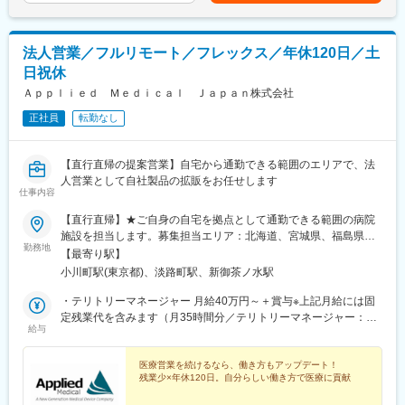
により算定されます。※具体的な年収金額については能力・経験等
＜具体的な業務例＞
を考慮して決定・提示いたします。賃金はあくまでも目安の金額
・担当製品の提案、技術サポート（手術の立会いあり）
であり、選考を通じて上下する可能性があります。月給(月額)は固
・最新の医療関連情報の提供、サポート（勉強・セミナーの主催
定手当を含めた表記です。
法人営業／フルリモート／フレックス／年休120日／土
など）
日祝休
・販売代理店へのサポート（製品情報の提供、勉強会の主催な
ど）
Ａｐｐｌｉｅｄ Ｍｅｄｉｃａｌ Ｊａｐａｎ株式会社
・各種学会への参加
正社員
転勤なし
＜営業スタイル＞
心臓病の一種である不整脈を治療するための医療機器を提案しま
す。製品のスペシャリストとして、「この患者にはどのように使
【直行直帰の提案営業】自宅から通勤できる範囲のエリアで、法
用するか」を医師に提言しながら、販売を行うコンサルティング
人営業として自社製品の拡販をお任せします
に近い営業スタイルです。実際に手術現場に立ち合い、医療従事
仕事内容
者の機器操作をサポートすることで手術を支援します。
【直行直帰】★ご自身の自宅を拠点として通勤できる範囲の病院
施設を担当します。募集担当エリア：北海道、宮城県、福島県、
■研修・教育制度：
勤務地
東京都★U・Iターン歓迎★自宅を事務所とし、直行直帰で通勤で
入社後は約3か月の研修を行っています。座学研修だけでなく、実
【最寄り駅】
きる範囲をテリトリーとして担当していただきます（出張あり）
際に担当する製品の操作を頂くなど基礎的な知識を身につけてか
小川町駅(東京都)、淡路町駅、新御茶ノ水駅
【本社住所】東京都千代田区内神田1-14-8 KANDA SQUARE
らの現場配属になります。現場配属後もオンラインでの座学やト
GATE 6F＜アクセス＞・都営新宿線「小川町」徒歩5分・東京メト
・テリトリーマネージャー 月給40万円～＋賞与※上記月給には固
レーナーからのインプットなど業界知識や製品知識を学ぶ機会は
ロ千代田線「新御茶ノ水」、丸ノ内線「淡路町」徒歩6分・
定残業代を含みます（月35時間分／テリトリーマネージャー：10
非常に豊富ですので業界未経験であってもご安心ください。
給与
JR「神田」徒歩7分※受動喫煙対策：屋内全面禁煙
万円～）※上記を超える時間外労働分は追加で支給します※経験・
能力・スキルを考慮のうえ決定します※詳細はオファー時にご確認
■キャリアパス：
ください
医療営業を続けるなら、働き方もアップデート！
社員の自律的キャリア開発を推進するため、「社内公募制度」を
残業少×年休120日。自分らしい働き方で医療に貢献
積極的に推進しています。また「社内インターンシップ」を導入
しており、今の仕事を続けたまま興味のある仕事を６ヵ月間体験