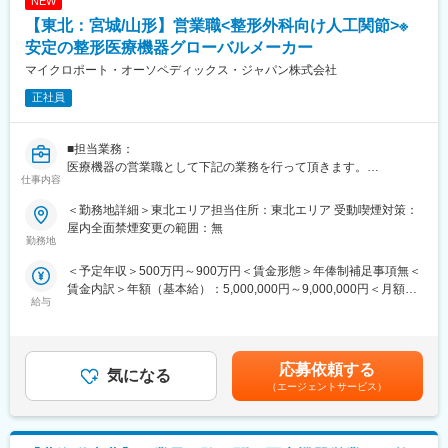
NEW
いる部署です。低侵襲（身体に負担の少ない）治療ができること
が特徴です。
【東北：宮城/山形】営業職<整形外科向け人工関節>※
https://www.medtronic.com/jp-ja/healthcare-
安定の整形医療機器グローバルメーカー
professionals/products/cardiovascular/peripheral-stents.html
マイクロポート・オーソペディックス・ジャパン株式会社
製品魅力：
正社員
・医療機器業界でトップクラスのシェアを持ち、多くの病院で使
われている安定した領域です。
・製品の種類がとても多く、さまざまな手術や患者さんのケース
■担当業務：
に対応できるため、医師から高い信頼を得ています。
医療機器の営業職として下記の業務を行って頂きます。
仕事内容
・手術をサポートするナビゲーションシステムなど、手術全体を
国公立・私立の大学病院及び病院の整形外科を中心としたお客様
支える「トータル提案」ができる強みがあります。
に、関節症の置換手術に利用する人工関節などのインプラント、
＜勤務地詳細＞東北エリア担当住所：東北エリア 受動喫煙対策：
医療機器の営業活動を行います。イノベイティブな製品等、競合
屋内全面禁煙変更の範囲：無
■評価制度：
と比較しても非常に特徴的な製品を持っており、ドクターには引
勤務地
社員の努力と成果を正当に評価するインセンティブ制度が充実し
き合いが強い製品です。
＜予定年収＞500万円～900万円＜賃金形態＞年俸制補足事項無＜
ています。
賃金内訳＞年額（基本給）：5,000,000円～9,000,000円＜月額＞
100%達成の場合は3桁の支給が見込めます。
■具体的には：
給与
416,666円～750,000円（12分割）＜昇給有無＞有＜残業手当＞有
商品カタログやデモ製品を持参し、ドクターに対するPRや医局説
＜給与補足＞※前職でのご年収考慮いたします。※インセンティ
■業務概要：
明会などを行います。常に新しい情報を提供するのも大切な仕事
ブ・ボーナスは四半期毎ならびに通年の会社業績、個人に与えら
医療機器の営業職として、医師や販売代理店と連携し、最適な治
ですので、学会参加やエデュケーションプログラムに参加するこ
れた目標の達成度に応じて支給されます。達成率100％で基本給
療方法の提案を行います。新製品の特徴や効果を説明し、データ
ともあります。すでにお取引のある施設15~20社程度に加え、新
応募依頼する
気になる
の25％がターゲットボーナスとなっています。達成率が高ければ
分析を駆使して戦略的にアプローチします。また、手術に立ち会
規の施設にもアプローチいただきます。
（エージェントサービス）
MAX50％となることもあります。※個人が90％、組織10％の割
い、技術的なサポートも担当し、患者様の健康に貢献します。
手術がある際にはOPEの立ち合い活動も業務の一環です。何度も
合。賃金はあくまでも目安の金額であり、選考を通じて上下する
病院に足を運びドクターのニーズを引き出し提案する事、信頼関
可能性があります。月給(月額)は固定手当を含めた表記です。
■研修／フォロー体制：
係を築いていくことが大切です。ドクターがどんな商品を求めて