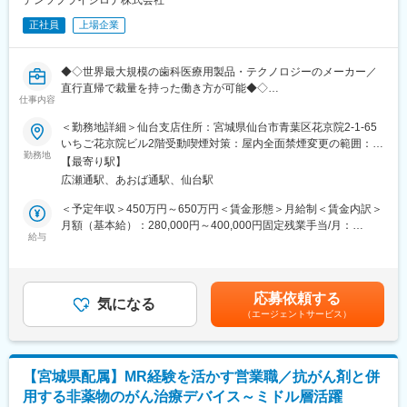
デンツプライシロナ株式会社
professionals/products/cardiovascular/transcatheter-aortic-heart-
valves.html
正社員
上場企業
■評価制度：
◆◇世界最大規模の歯科医療用製品・テクノロジーのメーカー／
社員の努力と成果を正当に評価するインセンティブ制度が充実し
直行直帰で裁量を持った働き方が可能◆◇
ています。
仕事内容
100%達成の場合は3桁の支給が見込めます。
■職務内容：
＜勤務地詳細＞仙台支店住所：宮城県仙台市青葉区花京院2-1-65
仙台を拠点として東北３県をメインに、地域における歯科インプ
■業務概要：
いちご花京院ビル2階受動喫煙対策：屋内全面禁煙変更の範囲：会
ラント関連製品を主とした弊社製品のセールスをご担当いただき
医療機器の営業職として、医師や販売代理店と連携し、最適な治
勤務地
社の定める事業所
【最寄り駅】
ます。
療方法の提案を行います。新製品の特徴や効果を説明し、データ
広瀬通駅、あおば通駅、仙台駅
・歯科医院、病院歯科、および大学歯学部に対する歯科用インプ
分析を駆使して戦略的にアプローチします。
ラントと関連する製品の提案・販売
＜予定年収＞450万円～650万円＜賃金形態＞月給制＜賃金内訳＞
・歯科医院と技工所と直接コミュニケーションをとり、リレーシ
■職務詳細：
月額（基本給）：280,000円～400,000円固定残業手当/月：
ョンシップの強化と新規顧客の開拓
・医師への新製品提案／レクチャー
給与
43,750円～62,500円（固定残業時間20時間0分/月）超過した時間
・製品の情報提供や、販売後のフォローアップ、取扱いの説明・
・販売代理店との協力／教育
外労働の残業手当は追加支給＜月給＞323,750円～462,500円（一
デモの実施など
・手術立ち会い／技術サポート
律手当を含む）＜昇給有無＞有＜残業手当＞有＜給与補足＞※給与
・弊社製品の紹介・案内
・データ分析に基づく戦略的アプローチ
詳細は経験・能力・スキルに応じ、選考の過程を通じて決定しま
応募依頼する
・一部の販売代理店(ディーラー)への製品説明会、販促企画の提
気になる
す。※上記の予定年収は各種手当およびインセンティブを含む金額
（エージェントサービス）
案・実行
■研修／フォロー体制：
です。※上記予定年収はあくまでも目安の金額であり、選考を通じ
入社後、約1年をかけて1人前になれる研修・OJT制度を完備。座
て上下する可能性があります。■給与改定：年1回（4月）賃金は
■担当予定エリア：北東北３エリア
学研修と先輩社員との同行で、着実に力をつけることができま
あくまでも目安の金額であり、選考を通じて上下する可能性があ
※日帰又は宿泊出張あり
す。戦略的な営業活動を通じて、医師との折衝やデータ分析のス
ります。月給(月額)は固定手当を含めた表記です。
【宮城県配属】MR経験を活かす営業職／抗がん剤と併
キルも磨かれます。
用する非薬物のがん治療デバイス～ミドル層活躍
■業務の特徴と魅力：