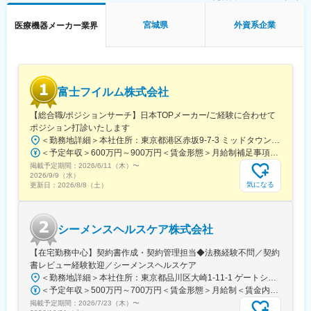
変更の範囲：会社の定める業務
・販売代理店との協力／教育
・手術立ち会い／技術サポート
宮城県
外資系企業
医療機器メーカー業界
・データ分析に基づく戦略的アプローチ
■研修／フォロー体制：
入社後、約1年をかけて1人前になれる研修・OJT制度を完備。座
学研修と先輩社員との同行で、着実に力をつけることができま
富士フイルム株式会社
す。戦略的な営業活動を通じて、医師との折衝やデータ分析のス
キルも磨かれます。
【総合職/ポジションサーチ】日本TOPメーカー/ご経験に合わせて
ポジション打診いたします
変更の範囲：会社の定める業務
＜勤務地詳細＞本社住所：東京都港区赤坂9-7-3 ミッドタウン・ウェスト勤務地最寄駅：東京メトロ日比谷線／都営大江戸線／六本木駅受動喫煙対策：敷地内全面禁煙
＜予定年収＞600万円～900万円＜賃金形態＞月給制補足事項なし＜賃金内訳＞月額（基本給）：300,000円～500,000円＜月給＞300,000円～500,000円＜昇給有無＞有＜残業手当＞有賃金はあくまでも目安の金額であり、選考を通じて上下する可能性があります。月給(月額)は固定手当を含めた表記です。
掲載予定期間：
2026/6/11（木）
〜
2026/9/9（水）
気になる
更新日：
2026/8/8（土）
シーメンスヘルスケア株式会社
【在宅勤務中心】契約書作成・契約管理担当◆法務経験不問／契約
書レビュー経験歓迎／シーメンスヘルスケア
＜勤務地詳細＞本社住所：東京都品川区大崎1-11-1 ゲートシティ大崎ウエストタワー勤務地最寄駅：JR線／大崎駅受動喫煙対策：屋内全面禁煙変更の範囲：会社の定める事業所（リモートワーク含む）
＜予定年収＞500万円～700万円＜賃金形態＞月給制＜賃金内訳＞月額（基本給）：250,000円～500,000円＜月給＞250,000円～500,000円＜昇給有無＞有＜残業手当＞有＜給与補足＞※給与詳細は経験・能力・前職給与等を踏まえて決定致します。■昇給：年1回（10月）■賞与：年2回（6月・12月）賃金はあくまでも目安の金額であり、選考を通じて上下する可能性があります。月給(月額)は固定手当を含めた表記です。
掲載予定期間：
2026/7/23（木）
〜