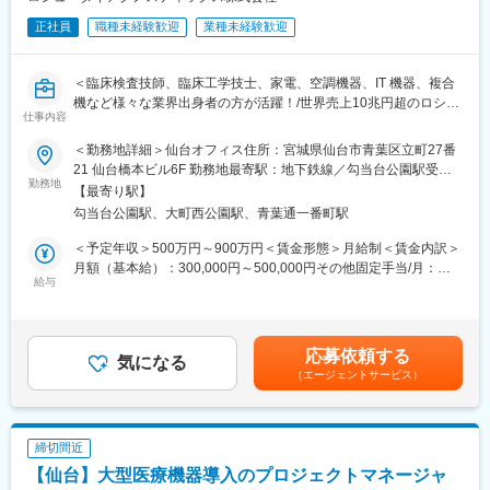
シニア問わずご活躍いただいています。
す。
正社員
職種未経験歓迎
業種未経験歓迎
変更の範囲：会社の定める業務
■担当エリア/働き方：
・大学病院や基幹病院を中心にチームで東北6県を担当していま
＜臨床検査技師、臨床工学技士、家電、空調機器、IT 機器、複合
す。車での移動がメインとなります。
機など様々な業界出身者の方が活躍！/世界売上10兆円超のロシュ
・ご自宅拠点で直行直帰が可能です。ただし、研修、社内の打ち
仕事内容
グループ/PCR検査を開発したメーカー/キャリア入社6割/月平均残
合わせ、イベント等で出社が発生する可能性はございます。
業20時間/夜間呼び出しほとんどなし/直行直属/研修体制充実＞
・社用車を支給予定です。
＜勤務地詳細＞仙台オフィス住所：宮城県仙台市青葉区立町27番
・土日夜間の緊急対応は月1-2回程度
21 仙台橋本ビル6F 勤務地最寄駅：地下鉄線／勾当台公園駅受動
■求人概要：
勤務地
喫煙対策：屋内全面禁煙変更の範囲：会社の定める事業所（リモ
【最寄り駅】
フィールドサービスエンジニア職として、当社製品の新規据付、
■育成体制：
ートワーク含む）
勾当台公園駅、大町西公園駅、青葉通一番町駅
保守点検をお任せいたします。コロナ禍以降、医療や検査の意義
入社後2週間程、製品知識について研修を受けて頂き、配属部門の
が更に高まりニーズが増加する中での増員採用となります。社会
先輩社員からOJT形式で業務をキャッチアップ頂きます。最初は
＜予定年収＞500万円～900万円＜賃金形態＞月給制＜賃金内訳＞
貢献、顧客への価値向上意識が高く、自身の専門性を高めたい方
先輩社員への同行から始まり、次第に主体性を持った営業に先輩
月額（基本給）：300,000円～500,000円その他固定手当/月：
にはおすすめのポジションです。
社員が同行する形式へと移行をしていくので未経験であっても安
給与
22,000円固定残業手当/月：51,936円～70,000円（固定残業時間
心して業務に従事することが可能です。
20時間0分/月）超過した時間外労働の残業手当は追加支給＜月給
■業務内容：
＞373,936円～592,000円（一律手当を含む）＜昇給有無＞有＜残
・当社検査機器の新規据付
■「ゴアカルチャー」の特徴：
業手当＞有＜給与補足＞※今までのご経験に応じ、決定します。賃
応募依頼する
・ユーザー（臨床検査技師）に対する機器の操作説明
・個人で実績を上げるだけでなく、チームや組織全体への影響、
気になる
金はあくまでも目安の金額であり、選考を通じて上下する可能性
（エージェントサービス）
・当社検査機器の保守点検
チームメンバー育成等チームに貢献する姿勢を重視しています。
があります。月給(月額)は固定手当を含めた表記です。
・緊急修理対応
・外資としては珍しくインセンティブの要素が極めて少ないた
・保守点検のスケジューリング、作業報告書の作成
め、安定的に長期就業することができます。
※保守点検は契約締結や請求業務はありますが、契約目標などの予
・グローバル企業における「働きがいのある会社」に連続して認
締切間近
算はありません。
定されております。この認定は、職場優位性を研究する世界最大
【仙台】大型医療機器導入のプロジェクトマネージャ
※緊急時の一次対応はコールセンターが対応です。二次対応として
の年次調査で、職場カルチャーの観点から認定されるものです。