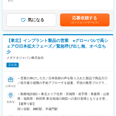
アながら、過去10年で平均25%と非常に高い成長率で規模を拡
■研修・教育制度
給与
＞333,333円～541,666円（12分割）＜昇給有無＞有＜残業手当＞
大。
入社後は会社、製品に関して知識を深めていただくため3か月の研
有＜給与補足＞上記予定年収以外に、ターゲットボーナスの制度
・日本でも更に事業展開を進めていくため、積極的な増員採用を
修を行っています。座学だけでなく、実際に担当する製品の操作
があります。上記はあくまでも目安の金額であり、選考を通じて
進めています。
を頂くなど基礎的な知識を身につけてからの現場配属になりま
上下する可能性があります。賃金はあくまでも目安の金額であ
応募依頼する
す。現場配属後も上長や先輩社員との営業動向や勉強会、年次や
気になる
り、選考を通じて上下する可能性があります。月給(月額)は固定手
（エージェントサービス）
▽業務内容：
階層別の研修プログラムを用意しているため、継続的に知識習得
当を含めた表記です。
・自社製品を導入したお客様に対して、（1）オペの立会 （2）資
をする環境が整っております。
料作成や勉強会の実施 などを行いながら、スムーズな手術実施を
※初期研修期間中は会社で手配するビジネスホテルに宿泊していた
サポートします。数字責任や予算はない、サポートのポジション
だきます。
【東北】インプラント製品の営業 ※グローバルで高シ
です。
ェア◎日本拡大フェーズ／緊急呼び出し無、オペ立ち
・担当エリアの病院へご自宅から車で直行し、多くて1日2～3件
■キャリアパス
少
ほどの手術同席を行います。合間や同席が無い日は、手術に向け
・マネージャー、本社部門など、長期的に多くのキャリアパスが
た説明資料の作成や、看護師への勉強会を実施します。
ございます。それを実現するための社内制度も大変充実しており
メダクタジャパン株式会社
・上記の業務は、同じエリアを担当する他社員や営業職と連携し
ます。
正社員
て行います。チームワークが大事なポジションです。
例）GROWプログラム：短期間にて他部署の業務体験が可能／社
・製品特性上、緊急の手術は基本的にないため、休日や夜間の勤
内公募制度：職種、セクター間の異動を行える制度
務は発生しません。ご自身のペースで、スケジュールを立てなが
～営業の伸びしろ大／日本医師の声を取り入れた製品で商品力◎
ら業務できるポジションです。
変更の範囲：会社の定める業務
／前方最小侵襲の手術アプローチを提案、手技の教育プログラム
仕事内容
も提供～
▽入社後のイメージ
・ご経験にもよりますが、基本的には座学研修を1週間実施したあ
＜勤務地詳細1＞東北エリア住所：宮城県・岩手県・青森県・山形
▽概要
と、オペの見学/同行を行いながら1～2年ほどかけて教育していき
県・福島県・秋田県 東北地域の病院への直行直帰となります受動
・同社はスイスに本社を置き、世界45か国で事業展開するスパイ
勤務地
ます。
喫煙対策：屋内全面禁煙＜勤務地詳細2＞本社住所：東京都千代田
【最寄り駅】
ン・ジョイント領域の医療機器メーカーです。既にグローバルで
・同ポジションでキャリアを積むことはもちろんですが、経験を
区麹町5-3-5 麹町中田ビル2階勤務地最寄駅：JR・東京メトロ線／
四ツ谷駅、麹町駅、半蔵門駅
TOP5シェアながら、過去10年で平均25%と非常に高い成長率で
より広げるために営業職への異動を希望する方も多くいらっしゃ
四ツ谷駅受動喫煙対策：屋内全面禁煙変更の範囲：会社の定める
規模を拡大しています。