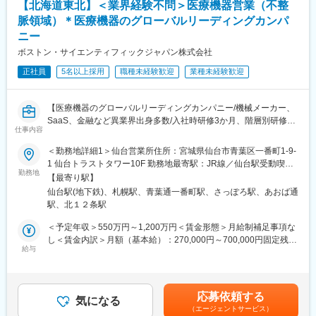
入社後、約1年をかけて研修・OJT制度を完備。座学研修と先輩社
【北海道東北】＜業界経験不問＞医療機器営業（不整
いるのか掴み、合った製品を提案して頂きます。学会の参加、勉
員との同行で、着実に力をつけることができます。戦略的な営業
強会、ウェビナーの開催も積極的に行っています。
脈領域）＊医療機器のグローバルリーディングカンパ
活動を通じて、医師との折衝やデータ分析のスキルも磨かれま
ニー
す。
■働き方：
ボストン・サイエンティフィックジャパン株式会社
直行直帰又は出張ベースでの営業職となります。最低でも月に1度
変更の範囲：会社の定める業務
は営業所ごとに会議を行っており、webや電話などで定期的に上
正社員
5名以上採用
職種未経験歓迎
業種未経験歓迎
司とのやり取りも行っておりますのでご安心ください。
■ご入社後の流れ：
【医療機器のグローバルリーディングカンパニー/機械メーカー、
ご入社後3週間ほどは座学トレーニング、その後1か月OJTとして
SaaS、金融など異業界出身多数/入社時研修3か月、階層別研修な
仕事内容
先輩に同行し、再度3週間ほどの座学トレーニングを行っておりま
ど手厚い研修体制/キャリアパス充実/従業員世界約41,000名・115
す。その後も適宜知識のインプットの場を設けております。
ヵ国に展開/取り扱い製品の75％以上がTOP3以内のマーケットシ
＜勤務地詳細1＞仙台営業所住所：宮城県仙台市青葉区一番町1-9-
ェアを獲得／新製品の拡大に向けた増員採用】
1 仙台トラストタワー10F 勤務地最寄駅：JR線／仙台駅受動喫煙
■主な製品:
勤務地
対策：屋内全面禁煙＜勤務地詳細2＞札幌営業所住所：北海道札幌
【最寄り駅】
・人工膝関節（knee領域）：変形性膝関節症、慢性リウマチによ
★自分の提案が治療の選択肢を広げ、患者さんの支えにつながる
市北区北七条西5-7-1 第27ビッグ札幌北スカイビル7階勤務地最寄
仙台駅(地下鉄)、札幌駅、青葉通一番町駅、さっぽろ駅、あおば通
り失った膝関節の機能改善を助けます。「ADVANCE Medial Pivot
社会貢献性の高い仕事です！
駅：JR線／札幌駅受動喫煙対策：屋内全面禁煙変更の範囲：会社
駅、北１２条駅
Knee」の臨床成績を基にデザインされた「EVOLUTION」シリー
★世界的に高い評価を受ける製品群を扱い、取扱製品の75％以上
の定める事業所（リモートワーク含む）
ズは、術後に高い安定性が期待でき、正常な膝により近い動きが
が市場TOP3のシェアのため提案しやすい環境です！
＜予定年収＞550万円～1,200万円＜賃金形態＞月給制補足事項な
再現されています。
★3か月の基礎研修に加え、社内公募や他部門を体験できる制度な
し＜賃金内訳＞月額（基本給）：270,000円～700,000円固定残業
・人工股関節（hip領域）：通常の形状（FIXタイプ）だけでな
ど成長を後押しする仕組みが豊富です！
給与
手当/月：50,000円～80,000円（固定残業時間20時間0分/月）超過
く、患者の骨格に合わせてパーツを選択できる「チェンジャブル
した時間外労働の残業手当は追加支給＜月給＞320,000円～
タイプ」も扱っており、現場のニーズに合わせた商品の提案が可
■業務内容：
780,000円（一律手当を含む）＜昇給有無＞有＜残業手当＞有＜
能です。
医師や医療従事者に対して、不整脈のアブレーション治療に使用
給与補足＞※上記は、セールスインセンティブのターゲット金額を
応募依頼する
されるカテーテルや心臓内3Dマッピングシステムなどの医療機器
気になる
含めた理論年収となります。セールスインセンティブは個人業績
（エージェントサービス）
変更の範囲：会社の定める業務
の提案営業を行います。