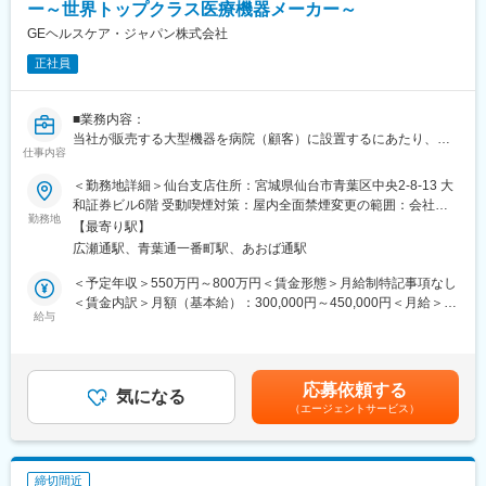
後日修理に訪問することがメインとなります。
ー～世界トップクラス医療機器メーカー～
また、十数年連続で認定を受けているのも経営と社員の関係性の
良好さ・社風の風通しのよさの表れです。
GEヘルスケア・ジャパン株式会社
■担当製品・環境：
正社員
医療機関や検査センターで使用される臨床検査機器になります。
変更の範囲：会社の定める業務
顧客から圧倒的な知名度があるだけでなく、業務を通して顧客と
深く接点を持てるため、営業職など社内連携を通して、顧客の検
■業務内容：
査の質や生産性向上に貢献することができます。実際に本ポジシ
当社が販売する大型機器を病院（顧客）に設置するにあたり、施
ョンからの声で製品改良に繋がった事例が複数あり、オープンな
仕事内容
設の現地調査から最適なサイトプランニング（経路、設置判断、
環境、かつチーム全員で協力・分担する環境があります。
環境整備等）を行い、必要であれば工事の見積取得をし顧客との
＜勤務地詳細＞仙台支店住所：宮城県仙台市青葉区中央2-8-13 大
コミュニケーションを通して顧客の要望に沿ったプランを提案
■働き方：
和証券ビル6階 受動喫煙対策：屋内全面禁煙変更の範囲：会社の
し、営業と共闘して機器の販売活動のサポートを行う。
勤務地
・月平均残業時間は20時間程度
定める事業所（リモートワーク含む）
【最寄り駅】
・Project Managementスキルを有し、受注前から売上までのプロ
・機器の新規設置は夕方～夜にかけて行うケースが月に数回あり
広瀬通駅、青葉通一番町駅、あおば通駅
ジェクトを遂行する。
得ます。また大型連休など、医療機関がお休みの際に作業が集中
・プロジェクトを通じて顧客満足度を得る。
します。夜間/休日の対応は週単位でチームで当番制で行ってお
＜予定年収＞550万円～800万円＜賃金形態＞月給制特記事項なし
・医療機器の設置品質を確保する。
り、特定の人員が多くならないようにしています。また、当番や
＜賃金内訳＞月額（基本給）：300,000円～450,000円＜月給＞
・製品設置のための最適なサイティングプラン（経路、設置判
給与
緊急対応などで夜間/休日勤務を行なった場合は翌日半休や代休な
300,000円～450,000円＜昇給有無＞有＜残業手当＞有＜給与補足
断、環境整備等）を行う。
どを必ず取得いただくのが前提です。
＞※過去のご経験・スキルにより検討いたします。■昇給：年1回
・顧客の要望に沿ったレイアウト図作成・及び修正を行う。
（4月） ■賞与：年3回（7月、12月、翌年3月） 賃金はあくまでも
・工事/搬入業者の評価を適時実施し、必要であれば是正措置を行
■研修体制：
目安の金額であり、選考を通じて上下する可能性があります。月
応募依頼する
う。
気になる
入社後6か月間は東京本社での研修を予定しております。（遠方の
給(月額)は固定手当を含めた表記です。
（エージェントサービス）
・設置工事に関する見積価格の精査を行う。
方は住居を手配します。）取り扱い製品数は多いですが、支店配
など
属後も先輩社員との同行を通して業務習得していただくため、業
病院への移動のための出張などが発生する業務となります。
界未経験であっても一人立ちできるよう研修体制を整えておりま
す。
締切間近