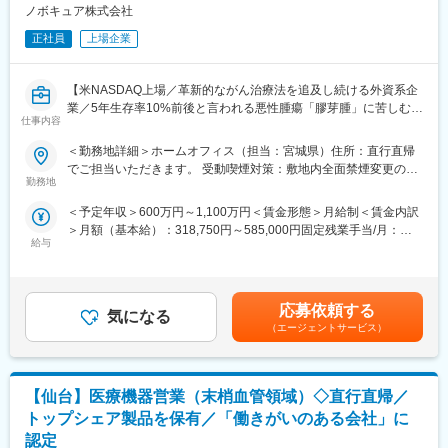
営業所に縛られず直行直帰でのセルフ・マネジメントの働き方に
ノボキュア株式会社
変更の範囲：会社の定める業務
なります。
正社員
上場企業
各営業にはテリトリーがアサインされますので、各自でテリトリ
ー戦略を立案して営業活動を行っていただきます。歯科医師や歯
科技工士に対して、専門性の高い商材でのコンサルティング型・
【米NASDAQ上場／革新的ながん治療法を追及し続ける外資系企
提案型の営業をしたいという方には魅力的な仕事です。
業／5年生存率10%前後と言われる悪性腫瘍「膠芽腫」に苦しむ患
■製品の特徴：
仕事内容
者様を支える画期的な医療機器】
歯科用インプラントならびに関連製品の分野で包括的なラインア
＜勤務地詳細＞ホームオフィス（担当：宮城県）住所：直行直帰
ップを提供しています。多彩なインプラント製品ラインアップ
＼MR経験が活かせます／
でご担当いただきます。 受動喫煙対策：敷地内全面禁煙変更の範
と、豊富なエビデンスに裏付けられたユニークなポジショニング
本ポジションは、がん患者に対する「腫瘍治療電場療法」の情報
勤務地
囲：会社の定める事業所（リモートワーク含む）
で圧倒的な知名力を誇り、日本におけるさらなるシェア拡大をめ
提供を通して、患者さんへ治療法の提供を行います。
目指しています。他業界からの出身者も数多く活躍していますの
＜予定年収＞600万円～1,100万円＜賃金形態＞月給制＜賃金内訳
これまでMRの方に多く入社頂いており、がん領域の最先端治療機
で未経験でも安心してキャッチアップ可能な環境を整えていま
＞月額（基本給）：318,750円～585,000円固定残業手当/月：
器（非侵襲デバイス）を保有しており、抗がん剤で効果が得られ
す。
給与
106,250円～195,000円（固定残業時間40時間0分/月）超過した時
にくい領域に対して併用できる治療法として医師に提案できる、
■当社の特徴：
間外労働の残業手当は追加支給＜月給＞425,000円～780,000円
やりがいある業務です。
当社は、世界最大級の歯科医療用製品およびテクノロジーのメー
（一律手当を含む）＜昇給有無＞有＜残業手当＞有＜給与補足＞■
カーとして、世界の歯科業界と患者さんに向け、革新的なサービ
賞与実績:前年度実績（年間給与の15％）賃金はあくまでも目安の
■業務内容：
応募依頼する
スを130年にわたり提供しています。デンタルソリューションカ
気になる
金額であり、選考を通じて上下する可能性があります。月給(月額)
・大学病院などに所属する医師に対して、実際の症例をベースに
（エージェントサービス）
ンパニーであるデンツプライシロナの総合的なソリューション製
は固定手当を含めた表記です。
した適切な情報提供・適正使用の推進
品には、消耗品、装置、テクノロジー、専門製品におよぶ主要な
・医療機関との賃貸借契約の契約締結と与信管理
製品ブランドがあります。
・医療機器に対して使用成績調査等のPMS業務
【仙台】医療機器営業（末梢血管領域）◇直行直帰／
・治療開始時における機器の手配、医療機関や社内各部署との調
変更の範囲：会社の定める業務
整
トップシェア製品を保有／「働きがいのある会社」に
認定