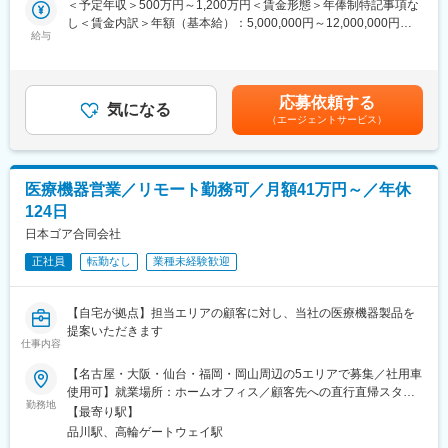
います。（営業職にキャリアチェンジされる方の割合は9割ほどで
事業所
＜予定年収＞500万円～1,200万円＜賃金形態＞年俸制特記事項な
・日本のKOLと共同開発した製品もあるため、しっかりと日本の
す）キャリア的にも選択肢があり、前向きに働いている方が多い
し＜賃金内訳＞年額（基本給）：5,000,000円～12,000,000円＜
マーケットにフィットした提案をすることができます。同社製品
給与
点が特徴です。
月額＞416,666円～1,000,000円（12分割）＜昇給有無＞有＜残業
の国内シェア向上に向けて、営業職の増員採用を行っています。
手当＞無＜給与補足＞上記はあくまでも目安の年収金額であり、
▽働き方
選考を通じて上下する可能性があります。また、予定年収以外
▽求人のポイント
年間休日は124日、手術予定をもとにご自身で予定を組むことが
に、ターゲットボーナスのインセンティブがあります。賃金はあ
応募依頼する
★拡大フェーズで様々なチャンス
気になる
でき、退職金制度など福利厚生も充実しています。職種全体とし
くまでも目安の金額であり、選考を通じて上下する可能性があり
（エージェントサービス）
拡大期のため、新規開拓による評価の機会、部門や拠点拡大によ
ては看護師出身の女性社員が多いですが、一部のご事情を除い
ます。月給(月額)は固定手当を含めた表記です。
る昇進の機会など、営業における白地・伸びしろが大きくキャリ
て、産育休復帰率は基本的に100%。退職者も非常に少なく、長期
アアップのチャンスが多くあります。
的に就業できる環境です。
★高い定着率と社風
医療機器営業／リモート勤務可／月額41万円～／年休
異なるエリア同士でも連携するなどチームワークのある社風で、
変更の範囲：会社の定める業務
124日
退職者が少なく、若手だけでなく40代以上のベテラン社員も多い
のが特徴です。グローバル・日本法人ともにボトムアップの文化
日本ゴア合同会社
があり、日本のマーケットやKOLの声に即した製品提供を行って
正社員
転勤なし
業種未経験歓迎
いるため、自信をもった営業活動が可能です。
▽業務内容
【自宅が拠点】担当エリアの顧客に対し、当社の医療機器製品を
整形外科等のドクターに対し、ご自宅からの直行直帰でスパイン
提案いただきます
機器の営業活動を行います。営業のスタイルは深耕営業で、医師
仕事内容
との関係構築によるアカデミカルな営業スタイルを重要視してい
【名古屋・大阪・仙台・福岡・岡山周辺の5エリアで募集／社用車
ます。
使用可】就業場所：ホームオフィス／顧客先への直行直帰スタイ
（1）製品PR活動
勤務地
ル(1)名古屋エリア愛知県、岐阜県、福井県、三重県(2)大阪エリア
（2）製品に関連する情報提供（手術手技、臨床データ、医学情報
【最寄り駅】
滋賀県、京都府、大阪府、兵庫県、奈良県、和歌山県(3)仙台エリ
等）
品川駅、高輪ゲートウェイ駅
ア宮城県、青森県、秋田県、山形県、岩手県、福島県※上記東北6
（3）ドクター・ナースへの勉強会（独自の教育施設等を使用）