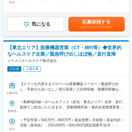
給与
定手当/月：20,000円～30,000円固定残業手当/月：83,360円～
を通じて臨床現場の課題を深く捉え、
133,360円（固定残業時間32時間0分/月）超過した時間外労働の
症例に応じた最適なデバイス選択のためのエビデンスに基づく情
残業手当は追加支給＜月額＞416,666円～676,666円（12分割）
報提供をすることが求められます。
（一律手当を含む）＜昇給有無＞有＜残業手当＞有＜給与補足
また、学会サポート・セミナー企画として、医療関係者向けに自
応募依頼する
気になる
＞・上記のほか、期末賞与（夏、冬）と営業インセンティブ支給
社製品に関連する最新エビデンスの紹介や学会レポートを通じた
（エージェントサービス）
あり（四半期ごと）2025年度実績↓ ・期末賞与：各人年俸の月
情報共有を行っていただきます。
額（夏1.5ヶ月、冬2.3カ月）を支給。・営業インセンティブ：四
半期ごと、個人やチームの成果・実績に応じて支給。・昇給：あ
◯領域：循環器領域。狭心症や心筋梗塞など心臓疾患治療に使用
り（年1回）賃金はあくまでも目安の金額であり、選考を通じて上
【東北エリア】医療機器営業（CT・MRI等）◆世界的
されるカテーテル、冠動脈ステント等。
下する可能性があります。月給(月額)は固定手当を含めた表記で
◯1日の訪問：3～4施設（大学病院や総合病院が中心）
なヘルスケア企業／緊急呼び出しほぼ無／直行直帰
す。
◯訪問スタイル：直行直帰。
シーメンスヘルスケア株式会社
※入社後半年間は公共交通機関を利用、それ以降は車営業が可能と
なります。
正社員
上場企業
社用車はございません。各自の車で訪問していただきます。
【ドイツを代表するグローバル医療機器メーカー／緊急呼び出
■ポジションの魅力
し・手術立ち合いなし／直行直帰／入社時研修、階層別研修など
◎裁量と効率を重視したワークスタイル
仕事内容
手厚い研修体制/社内公募制度など、キャリアパス充実／「2025年
自宅からの直行直帰スタイルを最大限に活かし、効率よく営業活
働きがい認定企業」受賞】
動ができます。
＜勤務地詳細＞ホームオフィス（担当：東北エリア）住所：直行
直帰でご担当いただきます。 受動喫煙対策：屋内全面禁煙変更の
■仕事詳細
◎緊急呼び出しはほぼなし
勤務地
範囲：会社の定める事業所（リモートワーク含む）
当社の医療機器全般を取り扱う営業担当として、各エリアの大病
早朝や夜間の対応は、ほとんど発生しません。
＜予定年収＞500万円～900万円＜賃金形態＞月給制＜賃金内訳＞
院に対してシーメンス社製の大型医療機器を納入すべく、営業活
月額（基本給）：250,000円～500,000円固定残業手当/月：
動していただきます。
◎横の繋がり
給与
80,000円～130,000円（固定残業時間28時間0分/月）超過した時
・CT、MRI、X線撮影装置、超音波画像診断装置等の製品の販売