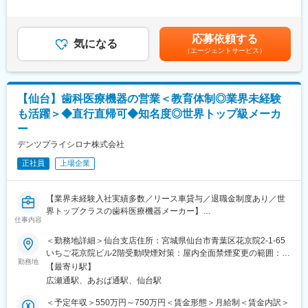
直行直帰だからといって、他営業社員との関わりが希薄なわけで
間外労働の残業手当は追加支給＜月給＞330,000円～630,000円
ならびに保守の受注
はありません。
（一律手当を含む）＜昇給有無＞有＜残業手当＞有＜給与補足＞※
・自身およびチームの営業目標（受注目標/売り上げ目標）の達成
エリア内はLINEや電話、メールなどで密に情報交換が行われてお
給与詳細は経験・能力・前職給与等を踏まえて決定致します。■昇
・自社製品の販売と販売後フォローなどの営業活動やソリューシ
り、対面では月に2回のMTGによって交流することができます。
応募依頼する
気になる
給：年1回（10月）■賞与：年2回（6月・12月）賃金はあくまでも
ョン提案
他、全社員MTGが年に2回実施され、他エリア営業担当やバック
（エージェントサービス）
目安の金額であり、選考を通じて上下する可能性があります。月
※製品毎に技術営業の方が社内にいるため、専門性が高い分野の営
オフィス社員とも交流する機会があります。
給(月額)は固定手当を含めた表記です。
業は同行します。
◎研修制度
【仙台】歯科医療機器の営業＜教育体制◎業界未経験
■ミッション／身につくスキル
入社後研修では座学やOJT、ロープレ等も実施。安心して営業活
顧客の導入・購入形態に関して多岐にわたる提案を求められるた
動を開始していただける環境を整えています。
も活躍＞◆直行直帰可◆知名度◎世界トップ級メーカ
め、戦略的な思考で提案型の営業活動を行い、シェア拡大がミッ
（研修期間/内容はご経験に合わせて決定します。例）2週間の本
ー
ションとなります。
社座学研修→2週間の配属先OJT→ご自身の施設を担当）
デンツプライシロナ株式会社
高品質かつ、医療従事者様や患者様にとって使い勝手の良い製品
開発をしています。その為、価格勝負ではなく品質をご評価いた
正社員
上場企業
だいて決済に至ることが多く、顧客との関係構築や提案スキルが
変更の範囲：会社の定める業務
身に付けられます。
【業界未経験入社実績多数／リース車貸与／退職金制度あり／世
■研修制度
界トップクラスの歯科医療機器メーカー】
仕事内容
製品研修、3か月程OJTの実施。先輩社員同行のもと従事しながら
他製品のOJT等も実施いたします。
■業務内容
＜勤務地詳細＞仙台支店住所：宮城県仙台市青葉区花京院2-1-65
歯科治療用チェアやCAD/CAM機器製品などの歯科医療機器販売デ
いちご花京院ビル2階受動喫煙対策：屋内全面禁煙変更の範囲：会
■組織構成
ィーラーを介した歯科医院への営業担当の募集です。
勤務地
社の定める事業所
【最寄り駅】
東北営業所は、マネジャー以下６名のチーム構成。
広瀬通駅、あおば通駅、仙台駅
新卒の若手～経験豊富な50代まで幅広い年齢層で、東北6県/4営業
■業務詳細
所（出張所）にわかれ在籍しています。
・高額医療機器（150万円～2,000万程度）の提案・販売を行う
＜予定年収＞550万円～750万円＜賃金形態＞月給制＜賃金内訳＞