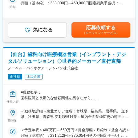
・お客様向けのセミナーの企画・実施を行う
月額（基本給）：338,000円～460,000円固定残業手当/月：
■同社の特徴
・お客様および販売代理店と有効なリレーションを構築する
給与
52,813円～71,875円（固定残業時間20時間0分/月）超過した時間
CTやMRIなど最先端の画像診断装置、医療ITの分野でも製品やサ
・主に販売ディーラー経由での商談の見込みもとに歯科医院を訪
外労働の残業手当は追加支給＜月給＞390,813円～531,875円（一
ービスを展開するグローバルリーディングカンパニーで、日本国
問し、医師から課題のヒアリングを行い、課題解決に向け提案を
律手当を含む）＜昇給有無＞有＜残業手当＞有＜給与補足＞※上記
内においても130年以上の長い歴史を持ちます。直近では「フォ
行う。
想定年収はインセンティブを含む金額です。※経験・能力・スキル
応募依頼する
トンカウンティングCT」と呼ばれる世界初の高解像度CTを開発販
・機器導入前に、歯科医師、歯科医院のスタッフと共に動線、配
気になる
に応じ、選考の過程を通じて決定します。賃金はあくまでも目安
（エージェントサービス）
売するなど、常に製品品質と技術力の高さで高い評価を獲得し続
置スペースを検討しレイアウトを提案する。その際に配管・電気
の金額であり、選考を通じて上下する可能性があります。月給(月
けております。
系統の設備などを考慮する。簡単な図面（平面プラン）を作成す
額)は固定手当を含めた表記です。
ることもある。
変更の範囲：会社の定める業務
・機器導入決定後、配管の立ち上げ・必要電気系統設備など図面
【仙台】歯科向け医療機器営業（インプラント・デジ
をもとに内装工事業者へ指示出し・打ち合わせを行う。
タルソリューション）◇世界的メーカー／直行直帰
※工事業者への指示出し図面については、別途、社内においる
ノーベル・バイオケア・ジャパン株式会社
CADで製図を作成する担当者がいます。ただし、CAD製図担当者
正社員
上場企業
への説明ために、簡単な図面（平面プラン）を作図する必要があ
ります。内部資料のため手描きレベルです。
■職務概要：
■取扱製品
歯科医師と長期的な信頼関係を築きながら、
治療用チェア（Treatment Center）
仕事内容
インプラントおよびデジタル歯科ソリューションの提案を通じて
CAD/CAM機器製品(口腔内スキャナー）等
治療の質と医院経営の向上に貢献する直販スタイルの営業職で
＜勤務地詳細＞東北エリア住所：宮城県、福島県、岩手県、山形
す。
県、秋田県、青森県 受動喫煙対策：屋内全面禁煙変更の範囲：会
■担当エリア
裁量ある働き方のもと、高い専門性を身につけられます。
勤務地
社の定める事業所（リモートワーク含む）
東北エリア
＜予定年収＞400万円～650万円＜賃金形態＞月給制＜賃金内訳＞
■職務詳細：
商談の見込み段階から設備導入までのプロセス（3～6か月程度）
月額（基本給）：231,212円～375,054円その他固定手当/月：
１．歯科医師・歯科技工士への提案営業