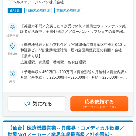
＜担当エリア＞
GEヘルスケア・ジャパン株式会社
東北6県をチームで担当しており、希望や組織状況を踏まえてエリ
正社員
職種未経験歓迎
業種未経験歓迎
アを確定します。
■PI事業部/担当製品について：
【英語力不問／充実した１次受け体制／整備士やメンテナンス経
末梢血管治療領域：心臓・脳以外の血管疾患の治療に用いる製品
験者が活躍中／全国47拠点／グローバルトップシェアの最先端医
群となります。先端に治療機器がついたカテーテルを血管を経由
仕事内容
療機器メーカー】
して挿入し、病変部を治療します。代表的な製品は、血管の狭く
■業務内容：
＜勤務地詳細＞仙台支店住所：宮城県仙台市青葉区中央2-8-13 大
なった部分を広げる経皮的血管形成術（PTA）用バルーンカテー
医療画像診断装置（CT,MRI）、超音波診断装置や麻酔器
和証券ビル6階 受動喫煙対策：屋内全面禁煙変更の範囲：会社の
テル、末梢血管拡張用メタリックステント、肺塞栓症を予防する
（LCS）、生体モニターを展開する同社のサービスステーション
勤務地
定める事業所（リモートワーク含む）
ために静脈内にできた血栓を捕獲する下大静脈フィルター、これ
【最寄り駅】
の一員として、下記のような業務をお任せします。
らの機器を病変部に誘導するためのガイドワイヤー、ガイディン
広瀬通駅、青葉通一番町駅、あおば通駅
・医療装置の保守 修理、点検等メンテナンス
グカテーテル、血管の状況を検査するIVUSカテーテル（血管内超
・機器導入後の技術支援や購入前後のサポート
＜予定年収＞450万円～700万円＜賃金形態＞月給制＜賃金内訳＞
音波診断用カテーテル）などがあります。
・技術的な問い合わせ対応
月額（基本給）：225,000円～325,000円＜月給＞225,000円～
※マニュアルは英語ですが、翻訳サービスを用いたり、技術力を身
給与
325,000円＜昇給有無＞有＜残業手当＞有＜給与補足＞※過去のご
■キャリアパス：
に着けることで自然と対応が可能になりますのでご安心くださ
経験・スキルにより検討いたします。■昇給：年1回（4月） ■賞
社員の自律的キャリア開発を推進するため、「社内公募制度」を
い。
与：年3回（季節賞与7月・12月、業績賞与翌年3月） 賃金はあく
積極的に推進しています。また「社内インターンシップ」を導入
■就業環境：年間を通しての残業時間は平均して30～40時間とな
までも目安の金額であり、選考を通じて上下する可能性がありま
しており、今の仕事を続けたまま興味のある仕事を６ヵ月間体験
応募依頼する
っており、夜間の対応につきましては月1, 2回のペースです。一次
気になる
す。月給(月額)は固定手当を含めた表記です。賃金はあくまでも目
できる制度あるため、マネージャーだけでなくマーケティングや
（エージェントサービス）
対応はコールセンターが行い、現場での対応が必要な場合のみ、
安の金額であり、選考を通じて上下する可能性があります。月給
管理部門など幅広いポジションにチャレンジできる環境がありま
夜間出勤をします。夜間・休日の出勤はスキルを備えられたこと
(月額)は固定手当を含めた表記です。
す。
が確認できたのちに入ることになりますので、新人の内から対応
を求められることはありません。
変更の範囲：会社の定める業務
【仙台】医療機器営業～異業界・コメディカル歓迎／
■サポート体制：不明な点は本部アプリケーションエンジニアおよ
世界No1メーカー／業界年収最高級／社会貢献～
びテクニカルサポートエンジニアがいるため、最初は専門的な知