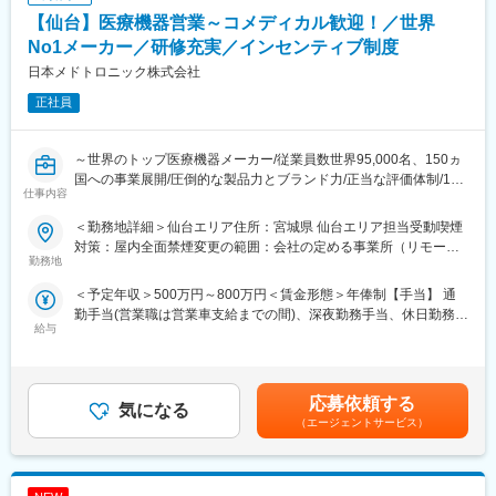
■特徴（担当製品製品一例）：
【仙台】医療機器営業～コメディカル歓迎！／世界
【MRI】GEは超伝導MRIの稼動実績において、日本だけでなく世
界においてもトップシェアを維持し続けています。また、医学研
No1メーカー／研修充実／インセンティブ制度
変更の範囲：会社の定める業務
究分野においても多数の納入実績があり、お客様への研究サポー
日本メドトロニック株式会社
ト体制を有しています。
正社員
【CT】がん診断、核医学、血管撮影など各領域に特化した幅広い
製品ラインナップを有しています。MRIと同様に圧倒的なトップ
シェアを有しており、当社とシェア2位の2社だけでも市場の80％
～世界のトップ医療機器メーカー/従業員数世界95,000名、150ヵ
を占めています。
国への事業展開/圧倒的な製品力とブランド力/正当な評価体制/1秒
■キャリア形成について：
仕事内容
に2人の患者さんの生活を毎時間、毎日、変え続けられるという社
年齢、性別、国籍などに関係なく、新たなチャレンジができる社
会貢献度～
内公募制度、目標達成度や実績を明確するための世界共通のツー
＜勤務地詳細＞仙台エリア住所：宮城県 仙台エリア担当受動喫煙
ル、スキルアップなどの幅広く学びを支援するためのGEヘルスケ
対策：屋内全面禁煙変更の範囲：会社の定める事業所（リモート
■企業の特徴／魅力：
勤務地
ア独自のオンラインラーニングを提供しています。さらにスター
ワーク含む）
当社は、業界内での圧倒的知名度を誇り、医療機器メーカーとし
トアップへの出向、病院経営事務局での実習などといった越境学
＜予定年収＞500万円～800万円＜賃金形態＞年俸制【手当】 通
て最前線で業界をリードしています。
習などによるリーダーシップの開発にも力を入れています。
勤手当(営業職は営業車支給までの間)、深夜勤務手当、休日勤務手
当社は1949年の設立以来、医療技術の革新を続け、電池式体外型
■福利厚生について：
給与
当＜賃金内訳＞年額（基本給）：4,200,000円～6,000,000円＜月
ペースメーカの開発やリードレスペースメーカ、手術支援ロボッ
会社が独自に提供する福利厚生として、レジャー、宿泊施設、フ
額＞350,000円～500,000円（12分割）＜昇給有無＞有＜残業手当
トなどを提供しています。育児費用補助制度など、働きやすい環
ィットネスクラブ等の割安利用が可能となる福利厚生サービス、
＞有＜給与補足＞※記載年収はあくまで目安■営業職29歳、入社4
境を整えています。市場シェアの高い製品を扱い、社会貢献性の
団体保険制度、無料で各種カウンセリングを受けられるサービス
年目の場合固定年収 500万円 インセンティブ 380万円35歳、
高い仕事に携わりたい方におすすめです。
応募依頼する
などがあります。
気になる
入社8年目の場合固定年収 600万円 インセンティブ 400万円
（エージェントサービス）
賃金はあくまでも目安の金額であり、選考を通じて上下する可能
■組織体制：
変更の範囲：会社の定める業務
性があります。月給(月額)は固定手当を含めた表記です。
配属部門：Peripheral Vascular（ペリフェラルバスキュラー）
主に循環器内科における手足用カテーテル関連製品を取り扱って