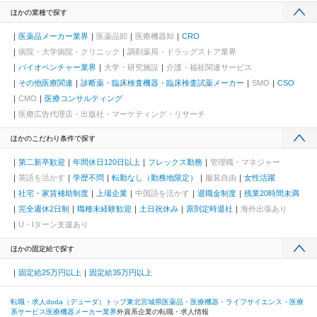
ほかの業種で探す
医薬品メーカー業界
医薬品卸
医療機器卸
CRO
病院・大学病院・クリニック
調剤薬局・ドラッグストア業界
バイオベンチャー業界
大学・研究施設
介護・福祉関連サービス
その他医療関連
診断薬・臨床検査機器・臨床検査試薬メーカー
SMO
CSO
CMO
医療コンサルティング
医療広告代理店・出版社・マーケティング・リサーチ
ほかのこだわり条件で探す
第二新卒歓迎
年間休日120日以上
フレックス勤務
管理職・マネジャー
英語を活かす
学歴不問
転勤なし（勤務地限定）
服装自由
女性活躍
社宅・家賃補助制度
上場企業
中国語を活かす
退職金制度
残業20時間未満
完全週休2日制
職種未経験歓迎
土日祝休み
原則定時退社
海外出張あり
U・Iターン支援あり
ほかの固定給で探す
固定給25万円以上
固定給35万円以上
転職・求人doda（デューダ）トップ
東北
宮城県
医薬品・医療機器・ライフサイエンス・医療
系サービス
医療機器メーカー業界
外資系企業の転職・求人情報