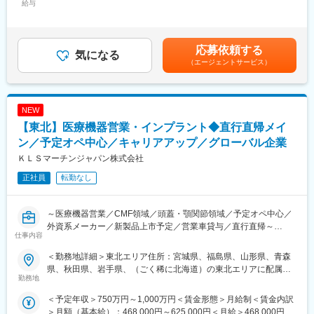
が長いため、販売ディーラーだけでなく、エンドユーザーの歯科
給与
102,121円～175,946円＜月給＞435,454円～716,946円＜昇給有
担当エリアの歯科クリニック・技工所を定期的に訪問
医院の先生との関係性を深めながら取引を進める営業活動です。
無＞有＜残業手当＞無＜給与補足＞※想定年収とは別途、セールス
インプラント製品に加え、ガイデッドサージェリー、IOS等を活用
大型機器の導入、アフターフォローをとおして、歯科医院の先生
インセンティブ制度あり：四半期ごとの達成率に応じ確定、翌年3
した治療ソリューションの提案、販売
方が描く医院の姿の実現をサポートするやりがいのある役割で
月に支給※ターゲット額：72万円～117万円（未経験者の場合、40
製品の適切な使用方法、新しい治療手法や症例情報の提供
応募依頼する
す。出張ベースで、担当エリア全域のお客様を担当いただきま
気になる
万円～65万円）※固定残業（55時間）込みとなります。賃金はあ
新規顧客の開拓および既存顧客との関係構築
（エージェントサービス）
す。
くまでも目安の金額であり、選考を通じて上下する可能性があり
ます。月給(月額)は固定手当を含めた表記です。
２．担当エリアの営業計画・目標管理
■研修
会社・部門方針に基づいた担当エリアの営業計画策定
入社～半年程度は先輩社員と同行し業務を学んでいただきます。
NEW
市場状況・競合・顧客構成を踏まえた販売活動の実行
売上目標（売上金額、数量等）の達成
【東北】医療機器営業・インプラント◆直行直帰メイ
■当社の特徴
歯科医師、歯科技工士などを対象とする製品説明会、勉強会の開
ン／予定オペ中心／キャリアアップ／グローバル企業
デンツプライシロナは消耗品から装置、テクノロジー、専門製品
催
まで幅広い製品ブランドを保有しています。
ＫＬＳマーチンジャパン株式会社
歯科クリニック等で利用される製品ラインナップが豊富で、顧客
３．市場・顧客情報の収集と共有
正社員
転勤なし
の様々な課題に対するソリューションや提案が可能です。
担当地域の市場動向、病院・クリニックの情報、顧客ニーズの収
集
変更の範囲：会社の定める業務
医院・医師情報の管理・更新
～医療機器営業／CMF領域／頭蓋・顎関節領域／予定オペ中心／
クレーム発生時の一次対応および関係部門への共有
外資系メーカー／新製品上市予定／営業車貸与／直行直帰～
仕事内容
【働き方・社内連携】
南ドイツに本社を持つ医療機器メーカーの日本法人です。同企業
＜勤務地詳細＞東北エリア住所：宮城県、福島県、山形県、青森
直行直帰を基本とした営業スタイル
は日本での設立から30年を迎え、現在ビジネスモデルの変換期に
県、秋田県、岩手県、（ごく稀に北海道）の東北エリアに配属に
上司への報告・相談を行いながら、裁量をもって活動
あります。
勤務地
なります 受動喫煙対策：屋内全面禁煙変更の範囲：会社の定める
日報・週報、顧客情報の登録・管理
直販ビジネスへの転換期を実施して1年が経過、更なる事業拡大を
事業所（リモートワーク含む）
＜予定年収＞750万円～1,000万円＜賃金形態＞月給制＜賃金内訳
会社から、社用車を貸与
目指すメンバーとして、日本市場における製品の普及と今後控え
＞月額（基本給）：468,000円～625,000円＜月給＞468,000円～