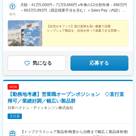
件をチームで担当(4)福岡エリア福岡県、大分県、佐賀県、熊本
月額：41万5,000円～71万9,666円 ※年俸の12分割年俸：498万円
※手術の立ち会いは原則別ポジションで実施します。初オペの場合
県、長崎県、宮崎県、鹿児島県、沖縄県(5)岡山エリア鳥取県、島
～863万5,992円（固定残業手当を含む）＋Sales Pay（内訳）年
など、顧客の要請に応じて同席するケースはありますが頻度は少
給与
根県、岡山県、広島県、山口県※今後は東京エリアでの募集も予定
額（基本給）：450万円～800万円固定残業手当：月4万円～5万
な目です。
です。◎社用車での訪問が可能です◎訪問のない日は在宅勤務と
3,000円（12時間分）※超過した時間外労働の残業手当は追加支給
なります◎研修、社内の打ち合わせ、イベント等で出社が発生す
◎Sales Pay：年額（基本給）の10％支給あり
【自宅がオフィス】直行直帰＆高い裁量で活躍
▽入社後のイメージ
トップシェア製品を、自信を持って提案できる営業へ
る可能性がございます◎転勤は基本ありません本社：東京都港区
ご経験にもよりますが、基本的には座学研修を1週間実施したあ
港南1-8-15 Wビル14F受動喫煙対策：敷地内全面禁煙
と、営業同行やオペの見学を行いながら半年～1年ほどかけて教育
していきます。
▽働き方
製品特性上、緊急の呼び出しが基本的に発生せず、手術の立ち会
気になる
応募する
い頻度も少ないため、安定的に働くことができます。年間休日も
125日、退職金制度など福利厚生も充実しており、長期的に就業
できる環境です。
NEW
変更の範囲：会社の定める業務
【勤務地考慮】営業職オープンポジション ◇直行直
帰可／業績好調／幅広い製品群
日本ベクトン・ディッキンソン株式会社
正社員
【トップクラスシェア製品有/検査から治療まで幅広く製品保有/創