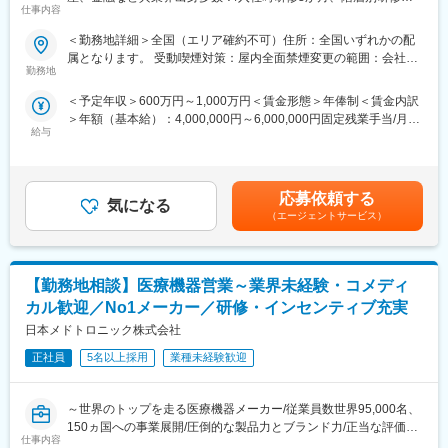
仕事内容
ど手厚い研修体制/キャリアパス充実/圧倒的な製品力/業界トップ
・医師への新製品提案／レクチャー
シェアの製品多数/インセンティブ制度/入社想定日：2026年10月1
・販売代理店との協力／教育
＜勤務地詳細＞全国（エリア確約不可）住所：全国いずれかの配
日】
・手術立ち会い／技術サポート
属となります。 受動喫煙対策：屋内全面禁煙変更の範囲：会社の
・データ分析に基づく戦略的アプローチ
勤務地
定める事業所
★自分の提案が、医療現場の課題解決に繋がる営業職です！
＜予定年収＞600万円～1,000万円＜賃金形態＞年俸制＜賃金内訳
★個人の裁量が大きく、年齢・性別関係・社歴関係なく活躍でき
■研修／フォロー体制：
＞年額（基本給）：4,000,000円～6,000,000円固定残業手当/月：
る環境です！
入社後、早期立ち上がりが可能な研修・OJT制度を完備。座学研
給与
50,000円～65,000円（固定残業時間20時間0分/月）超過した時間
★研修制度が非常に手厚く、医療機器営業のキャリア形成には最
修と先輩社員との同行で、着実に力をつけることができます。戦
外労働の残業手当は追加支給＜月額＞383,333円～565,000円（12
適な環境です！
略的な営業活動を通じて、医師との折衝やデータ分析のスキルも
分割）（一律手当を含む）＜昇給有無＞有＜残業手当＞有＜給与
磨かれます。
補足＞※ご経験やスキルを考慮し決定いたします。※上記はインセ
■業務詳細
応募依頼する
気になる
ンティブを含む金額です。賃金はあくまでも目安の金額であり、
担当エリアの病院（主に医師）に対し、当社にて扱っている製品
■選考ポジション：
（エージェントサービス）
選考を通じて上下する可能性があります。月給(月額)は固定手当を
を提案していただきます。医師のニーズを掘り下げた上で解決に
これまでのご経験やご希望に合わせてご紹介いたします。
含めた表記です。
最適なソリューションを提案する、コンサルティングのような営
≪配属部門一例≫
業スタイルになります。
・Cardiac Rhythm Management
【勤務地相談】医療機器営業～業界未経験・コメディ
＜具体的な業務内容＞
・Cardiac Ablation Solutions
・担当する製品の提案、技術サポート（手術の立会いあり）
・Structural Heart
カル歓迎／No1メーカー／研修・インセンティブ充実
・最新の医療関連情報の提供、医療機関へのサポート（勉強・セ
・SPINE
日本メドトロニック株式会社
ミナーの主催など）
・Neuro Vascular
・販売代理店へのサポート
正社員
5名以上採用
業種未経験歓迎
・Neuro Modulation 等
・各種学会への参加
・担当施設の患者集患の提案、実行
変更の範囲：会社の定める業務
～世界のトップを走る医療機器メーカー/従業員数世界95,000名、
※担当病院数は10～15施設ほどです。
150ヵ国への事業展開/圧倒的な製品力とブランド力/正当な評価体
※緊急の呼び出し等は発生いたしません。
仕事内容
制/1秒に2人の患者さんの生活を毎時間、毎日、変え続けられると