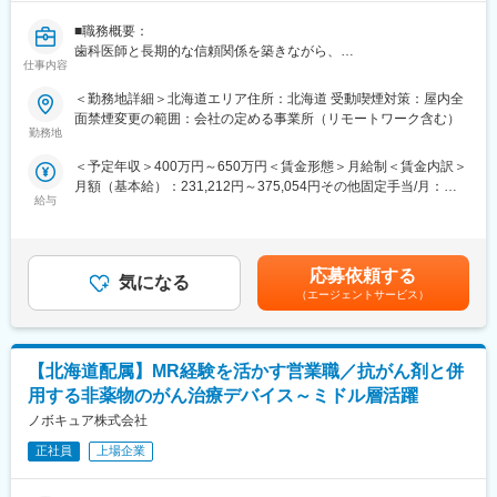
直行直帰のワークスタイルですので、ご自身の裁量次第でフレキ
シブルなスケジューリングも可能です。エリア毎に週1回のペース
■職務概要：
でミーティングを行いますし(エリアにより差異あり)、社内イント
歯科医師と長期的な信頼関係を築きながら、
ラネットから学術文献などのナレッジが共有可能のため、直行直
仕事内容
インプラントおよびデジタル歯科ソリューションの提案を通じて
帰に不安な方でも安心していただけます。
治療の質と医院経営の向上に貢献する直販スタイルの営業職で
＜勤務地詳細＞北海道エリア住所：北海道 受動喫煙対策：屋内全
■教育制度
す。
面禁煙変更の範囲：会社の定める事業所（リモートワーク含む）
当社ではトレーニングルームとオンラインのハイブリッドでの研
裁量ある働き方のもと、高い専門性を身につけられます。
勤務地
修もあります。研修期間は3～6ヶ月間。医療ビジネスや整形外科
の基礎知識、製品知識などしっかりと身につけることができま
＜予定年収＞400万円～650万円＜賃金形態＞月給制＜賃金内訳＞
■職務詳細：
す。
月額（基本給）：231,212円～375,054円その他固定手当/月：
１．歯科医師・歯科技工士への提案営業
■フォロー体制
給与
102,121円～165,946円＜月給＞435,454円～706,946円＜昇給有
担当エリアの歯科クリニック・技工所を定期的に訪問
未経験からスタートしたメンバーが多いため、新人をサポートす
無＞有＜残業手当＞無＜給与補足＞想定年収とは別途、セールス
インプラント製品に加え、ガイデッドサージェリー、IOS等を活用
る風土は全拠点をまたいで浸透しています。「メンター制度」も
インセンティブ制度あり：四半期ごとの達成率に応じ確定、翌年3
した治療ソリューションの提案、販売
取り入れており、独り立ちまでメンターを中心に、全てマンツー
月に支給ターゲット額：72万円～117万円（未経験者の場合、40
製品の適切な使用方法、新しい治療手法や症例情報の提供
応募依頼する
マン指導でサポートいたします。またメンターだけではなく「チ
気になる
万円～65万円）賃金はあくまでも目安の金額であり、選考を通じ
新規顧客の開拓および既存顧客との関係構築
（エージェントサービス）
ームで協力して業務を遂行していく」のが当社流です。
て上下する可能性があります。月給(月額)は固定手当を含めた表記
■幅広いキャリアパス
です。
２．担当エリアの営業計画・目標管理
将来は、エリアを統括するリージョナルマネージャー (30代前半
会社・部門方針に基づいた担当エリアの営業計画策定
のリージョナルマネージャーもいます)、または営業スペシャリス
【北海道配属】MR経験を活かす営業職／抗がん剤と併
市場状況・競合・顧客構成を踏まえた販売活動の実行
トとしての専門職、マーケティングのキャリアパスも開かれてい
売上目標（売上金額、数量等）の達成
用する非薬物のがん治療デバイス～ミドル層活躍
ます。
歯科医師、歯科技工士などを対象とする製品説明会、勉強会の開
ノボキュア株式会社
催
変更の範囲：会社の定める業務
正社員
上場企業
３．市場・顧客情報の収集と共有
担当地域の市場動向、病院・クリニックの情報、顧客ニーズの収