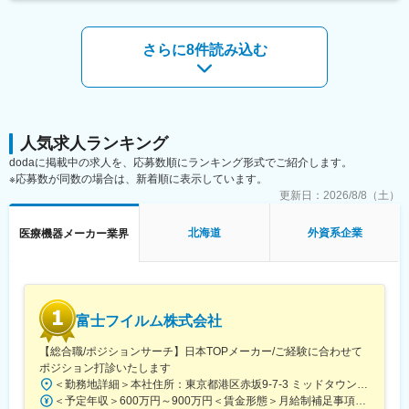
社員の努力と成果を正当に評価するインセンティブ制度が充実し
ことが可能です。
ています。
100%達成の場合は3桁の支給が見込めます。
・現在、世界50ヵ国で医療サービスを提供し、全世界の社員数は
さらに8件読み込む
6万5千人となっています。国外だけでなく、日本の福島にも生産
■業務概要：
工場を有しており、安定供給を図りつつ、日本の医療現場に貢献
医療機器の営業職として、医師や販売代理店と連携し、最適な治
しています。
療方法の提案を行います。新製品の特徴や効果を説明し、データ
分析を駆使して戦略的にアプローチします。また、手術に立ち会
変更の範囲：会社の定める業務
い、技術的なサポートも担当し、患者様の健康に貢献します。
人気求人ランキング
dodaに掲載中の求人を、応募数順にランキング形式でご紹介します。
■職務詳細：
※応募数が同数の場合は、新着順に表示しています。
・医師への新製品提案／レクチャー
更新日：
2026/8/8（土）
・販売代理店との協力／教育
・手術立ち会い／技術サポート
・データ分析に基づく戦略的アプローチ
北海道
外資系企業
医療機器メーカー業界
■研修／フォロー体制：
入社後、早期立ち上がりが可能な研修・OJT制度を完備。座学研
修と先輩社員との同行で、着実に力をつけることができます。戦
略的な営業活動を通じて、医師との折衝やデータ分析のスキルも
富士フイルム株式会社
磨かれます。
【総合職/ポジションサーチ】日本TOPメーカー/ご経験に合わせて
■選考ポジション：
ポジション打診いたします
これまでのご経験やご希望に合わせてご紹介いたします。
＜勤務地詳細＞本社住所：東京都港区赤坂9-7-3 ミッドタウン・ウェスト勤務地最寄駅：東京メトロ日比谷線／都営大江戸線／六本木駅受動喫煙対策：敷地内全面禁煙
≪配属部門一例≫
＜予定年収＞600万円～900万円＜賃金形態＞月給制補足事項なし＜賃金内訳＞月額（基本給）：300,000円～500,000円＜月給＞300,000円～500,000円＜昇給有無＞有＜残業手当＞有賃金はあくまでも目安の金額であり、選考を通じて上下する可能性があります。月給(月額)は固定手当を含めた表記です。