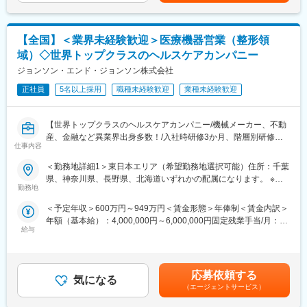
・医師や医局との関係構築、症例に応じた製品選定・提案
・既存顧客対応中心、売上拡大に向けた新規顧客開拓も実施
・学会や医局説明会での情報提供、ワークショップ対応
【全国】＜業界未経験歓迎＞医療機器営業（整形領
・手術立ち合い（予定オペ中心、緊急・夜間・突発的な休日対応
はほぼ想定なし）
域）◇世界トップクラスのヘルスケアカンパニー
・注文後、ロジスティクスやカスタマーサポートと連携し納品ま
ジョンソン・エンド・ジョンソン株式会社
で調整
・製品知識習得のため参考書・社内資料を活用し、OJTや年2回の
正社員
5名以上採用
職種未経験歓迎
業種未経験歓迎
トレーニングの受講可能
【世界トップクラスのヘルスケアカンパニー/機械メーカー、不動
■業務の魅力
産、金融など異業界出身多数！/入社時研修3か月、階層別研修な
競合製品との差別化や新製品上市により、提案の幅が広がる環境
仕事内容
ど手厚い研修体制/キャリアパス充実/圧倒的な製品力/インセンテ
です。
ィブ制度】
予定オペ中心で働きやすく、専門性を深めながら医療現場に貢献
＜勤務地詳細1＞東日本エリア（希望勤務地選択可能）住所：千葉
できます。
県、神奈川県、長野県、北海道いずれかの配属になります。 ※詳
★自分の提案が、医療現場の課題解決に繋がる営業職です！
勤務地
細は入社後に決定受動喫煙対策：屋内全面禁煙＜勤務地詳細2＞西
★個人の裁量が大きく、年齢・性別関係・社歴関係なく活躍でき
■担当エリア
日本エリア（希望勤務地選択可能）住所：大阪府、兵庫県、奈良
＜予定年収＞600万円～949万円＜賃金形態＞年俸制＜賃金内訳＞
る環境です！
東北エリアの担当、メインは宮城県を想定。
県いずれかの配属になります。 ※詳細は入社後に決定受動喫煙対
年額（基本給）：4,000,000円～6,000,000円固定残業手当/月：
★研修制度が非常に手厚く、医療機器営業のキャリア形成には最
一部福島県、山形県、秋田県、青森県、岩手県（出張ベースでで
策：屋内全面禁煙変更の範囲：会社の定める事業所
給与
50,000円～65,000円（固定残業時間20時間0分/月）超過した時間
適な環境です！
北海道）近隣エリアも担当いただきます。営業車は1人1台貸与さ
外労働の残業手当は追加支給＜月額＞383,333円～565,000円（12
れます。
分割）（一律手当を含む）＜昇給有無＞有＜残業手当＞有＜給与
■業務詳細
補足＞※ご経験やスキルを考慮し決定いたします。※上記年収はイ
担当エリアの病院（主に医師）に対し、当社にて扱っている製品
■部署構成
応募依頼する
気になる
ンセンティブを含む金額です。賃金はあくまでも目安の金額であ
を提案していただきます。医師のニーズを掘り下げた上で解決に
東日本エリアマネージャー：１名
（エージェントサービス）
り、選考を通じて上下する可能性があります。月給(月額)は固定手
最適なソリューションを提案する、コンサルティングのような営
東日本エリアメンバー：５名
当を含めた表記です。