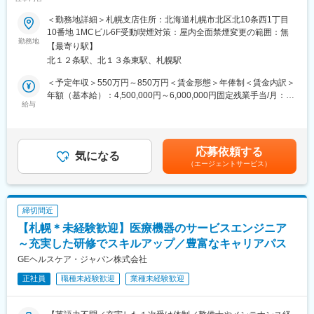
間休日126日◇◆
トを進めています。
■職務概要：
＜勤務地詳細＞札幌支店住所：北海道札幌市北区北10条西1丁目
クリニックから大学病院まで幅広い規模の病院に対して、当社開
10番地 1MCビル6F受動喫煙対策：屋内全面禁煙変更の範囲：無
■企業の特徴／魅力：
発のPACS（医療用画像管理システム）、RIS（放射線科情報シス
勤務地
当社の最大の特徴は、一般的には別システムで管理されることが
【最寄り駅】
テム）、Reportシステムなど医療システム導入の提案をご担当い
多い静止画像と動画を、同じPACSで一元管理できる独自の製品力
北１２条駅、北１３条東駅、札幌駅
ただきます。
です。この強みが評価され、他社システムからのリプレイス案件
＜具体的な業務＞
＜予定年収＞550万円～850万円＜賃金形態＞年俸制＜賃金内訳＞
が増加中で、安定したニーズがあります。グローバルで6,200以上
病院・クリニック・健診施設などへの医療機器／医療IT／システ
年額（基本給）：4,500,000円～6,000,000円固定残業手当/月：
のユーザーを持つ韓国No.1メーカーの日本法人として、最先端の
ムの提案営業
給与
120,000円～173,200円（固定残業時間45時間0分/月）超過した時
医用画像技術に触れながら、札幌勤務・転勤なし・年休120日
既存顧客への定期訪問・フォローアップ
間外労働の残業手当は追加支給＜月額＞495,000円～673,200円
と、無理なく長く続けられる働き方を両立できる点も魅力です。
新規顧客の開拓（紹介・問い合わせ対応・学会展示など）
（12分割）（一律手当を含む）＜昇給有無＞有＜残業手当＞有＜
製品デモ・プレゼンテーションの実施
給与補足＞・昇給１回/年・営業はインセンティブあり賃金はあく
変更の範囲：会社の定める業務
応募依頼する
見積作成、契約業務、導入調整
気になる
までも目安の金額であり、選考を通じて上下する可能性がありま
（エージェントサービス）
導入後のサポート窓口対応・社内技術部門との連携
す。月給(月額)は固定手当を含めた表記です。
学会・展示会・セミナー対応（年数回）
■業務の特徴：
締切間近
・顧客の新規：既存割合は＝4：6、既存顧客は約20病院を担当し
【札幌＊未経験歓迎】医療機器のサービスエンジニア
ます。
・1案件あたりの平均単価は約500万円~1,000万円程度です。
～充実した研修でスキルアップ／豊富なキャリアパス
GEヘルスケア・ジャパン株式会社
■サポート体制：
正社員
職種未経験歓迎
業種未経験歓迎
ご入社後は、本社のエンジニアが社内にて実際の製品を扱う研修
を行います。実機を用いてPACS・RIS・レポートシステムの機能
や特長を学び、その後はテクニカルサポートスタッフに同行しな