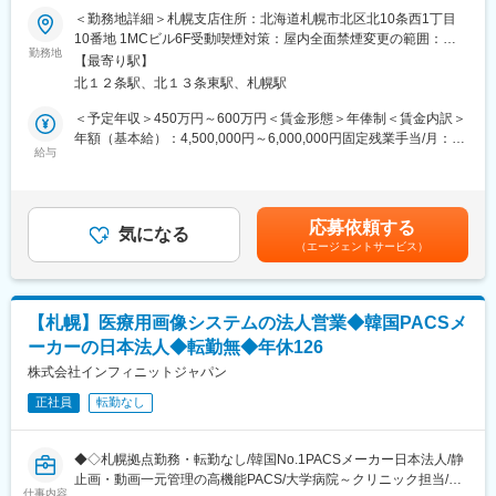
ます。PACSの専門性を高めつつ上流工程やカスタマイズにも挑戦
を占めています。
＜勤務地詳細＞札幌支店住所：北海道札幌市北区北10条西1丁目
できる環境です。
■キャリア形成について：
10番地 1MCビル6F受動喫煙対策：屋内全面禁煙変更の範囲：会
今回はPACSリプレイス案件の増加に伴う、札幌拠点での体制強化
年齢、性別、国籍などに関係なく、新たなチャレンジができる社
勤務地
社の定める事業所
【最寄り駅】
のための採用です。
内公募制度、目標達成度や実績を明確するための世界共通のツー
北１２条駅、北１３条東駅、札幌駅
＜具体的な業務＞
ル、スキルアップなどの幅広く学びを支援するためのGEヘルスケ
・自社PACS・RIS・レポートシステムの導入計画立案と環境構築
ア独自のオンラインラーニングを提供しています。さらにスター
＜予定年収＞450万円～600万円＜賃金形態＞年俸制＜賃金内訳＞
・営業と同行し、医療機関への技術説明や要件ヒアリングを実施
トアップへの出向、病院経営事務局での実習などといった越境学
年額（基本給）：4,500,000円～6,000,000円固定残業手当/月：
・システムの設定・カスタマイズ、テスト、本番立ち上げ作業
習などによるリーダーシップの開発にも力を入れています。
給与
80,000円～122,300円（固定残業時間45時間0分/月）超過した時
・導入後の運用支援、問い合わせ対応など保守サポート業務
■福利厚生について：
間外労働の残業手当は追加支給＜月額＞455,000円～622,300円
・経験に応じ、機能拡張や要件定義など上流工程も担当
会社が独自に提供する福利厚生として、レジャー、宿泊施設、フ
（12分割）（一律手当を含む）＜昇給有無＞有＜残業手当＞有＜
ィットネスクラブ等の割安利用が可能となる福利厚生サービス、
給与補足＞・昇給１回/年・営業はインセンティブあり賃金はあく
応募依頼する
■サポート体制：
団体保険制度、無料で各種カウンセリングを受けられるサービス
気になる
までも目安の金額であり、選考を通じて上下する可能性がありま
（エージェントサービス）
入社後は、本社エンジニアによる製品研修で、実機を用いながら
などがあります。
す。月給(月額)は固定手当を含めた表記です。
当社システムの構成や機能を基礎から学んでいただきます。その
後、営業やテクニカルサポートスタッフに同行し、OJT形式で導
変更の範囲：会社の定める業務
入プロジェクトの流れを一つずつ習得。
【札幌】医療用画像システムの法人営業◆韓国PACSメ
ーカーの日本法人◆転勤無◆年休126
■ゆくゆくお任せする業務
経験に応じて、病院ごとの運用に合わせたカスタマイズ提案や、
株式会社インフィニットジャパン
機能拡張の企画、要件定義など、より上流の工程もお任せしま
正社員
転勤なし
す。
■組織体制：
◆◇札幌拠点勤務・転勤なし/韓国No.1PACSメーカー日本法人/静
札幌拠点には、PACS導入や医療情報システムに精通したベテラン
止画・動画一元管理の高機能PACS/大学病院～クリニック担当/年
エンジニアが在籍しており、少数精鋭で連携しながらプロジェク
仕事内容