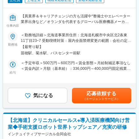
正社員
上場企業
職種未経験歓迎
業種未経験歓迎
【異業界＆キャリアチェンジの方も活躍中*整備士やエレベーター
業界出身など／オランダを代表するグローバル医療機器メーカー
仕事内容
社内公募制度など、キャリアパス充実／従業員世界約67,300名・
100ヵ国以上に展開／語学研修・海外研修でグローバルスキル習
＜勤務地詳細＞北海道事業所住所：北海道札幌市中央区北2条東
得／福利厚生充実／フルフレックス／長期就業◎】
11丁目23ｰ7 受動喫煙対策：屋内全面禁煙変更の範囲：会社の定め
勤務地
る事業所（リモートワーク含む）
【最寄り駅】
■職務詳細：
苗穂駅、菊水駅、バスセンター前駅
当社のサービスエンジニア職として、医療機器の保守、点検、修
理等をメインに担当していただきます。医療従事者と患者の方々
＜予定年収＞500万円～600万円＜賃金形態＞月給制補足事項なし
が安心して当社製品をお使いいただけるようサービス提供をする
＜賃金内訳＞月額（基本給）：336,000円～400,000円固定残業手
ポジションです。その他、お客様のニーズをしっかり把握し、販
給与
当/月：84,000円～96,000円（固定残業時間30時間0分/月）超過し
売後の保守契約の説明やサービスに関する説明を行うこともお任
た時間外労働の残業手当は追加支給＜月給＞420,000円～496,000
せいたします。
円（一律手当を含む）＜昇給有無＞有＜残業手当＞有＜給与補足
＜具体的な業務内容＞
＞■昇給：年1回■上記年収は30時間分の時間外勤務手当が含まれ
応募依頼する
・医療機器の据付・定期点検・修理（緊急・予定）作業
気になる
ております※上記年収範囲は目安でございますので、ご経験や選考
（エージェントサービス）
・顧客の問題を迅速に社内へのエスカレーションを行う
の過程で上下することがございます※年度途中入社者は対象期間
・顧客、社内への迅速な報告・提案
中、日割計算あり賃金はあくまでも目安の金額であり、選考を通
・品質方針に基づいて特定された機器の安全性の問題の報告
じて上下する可能性があります。月給(月額)は固定手当を含めた表
・保守・修理業務に関する顧客への提案・修理請求作業
記です。
【北海道】クリニカルセールス※導入済医療機関向け営
・お客様要求に対しての電話サポート、リモート診断等
業◆手術支援ロボット世界トップシェア／充実の研修
■担当製品：
インテュイティブサージカル合同会社