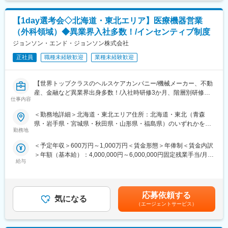
業スタイルになります。
＜具体的な業務内容＞
■企業の魅力
【1day選考会◇北海道・東北エリア】医療機器営業
・担当する製品の提案、技術サポート（手術の立会いあり）
新規事業の拡大期に携わり、戦略構築から現場対応まで幅広い経
・最新の医療関連情報の提供、医療機関へのサポート（勉強・セ
験を積めます。
（外科領域）◆異業界入社多数！/インセンティブ制度
ミナーの主催など）
また、WLBを重視する社長方針があり、裁量が大きく新しいこと
ジョンソン・エンド・ジョンソン株式会社
・販売代理店へのサポート
に挑戦できる環境です。多様な背景を持つ中途入社の方が活躍し
・各種学会への参加
正社員
職種未経験歓迎
業種未経験歓迎
ており、入社後も馴染みやすい雰囲気です。
■事業部について：
■当社について
【世界トップクラスのヘルスケアカンパニー/機械メーカー、不動
オーソペディックス事業本部は、整形領域で使用されるインプラ
南ドイツで100年以上の歴史を持つ医療機器メーカーの完全子会
産、金融など異業界出身多数！/入社時研修3か月、階層別研修な
ント製品を取り扱っています。整形領域の中でありとあらゆる疾
社、140を超える国や地域で自社開発の医療機器を販売していま
仕事内容
ど手厚い研修体制/キャリアパス充実/圧倒的な製品力/業界トップ
患を網羅しているという他社にはない強みを持った事業部です。
す。日本における主力製品はチタン・吸収性インプラントで、低
シェアの製品多数/インセンティブ制度/入社想定日：2026年10月1
侵襲手術に寄与しています。本社開発体制ではインプラント分野
＜勤務地詳細＞北海道・東北エリア住所：北海道・東北（青森
日】
■研修・教育：
に注力、新製品のグローバルな上市を継続的に行っています。
県・岩手県・宮城県・秋田県・山形県・福島県）のいずれかを担
業界や企業、製品に関して知識を深めるため、3ヶ月程度の初期研
勤務地
当 ※詳細は入社後に決定受動喫煙対策：屋内全面禁煙変更の範
★自分の提案が、医療現場の課題解決に繋がる営業職です！
修（東京本社で実施予定）がございます。座学のみならず実際に
変更の範囲：会社の定める業務
囲：会社の定める事業所
＜予定年収＞600万円～1,000万円＜賃金形態＞年俸制＜賃金内訳
★個人の裁量が大きく、年齢・性別関係・社歴関係なく活躍でき
機器にも触れていただくなど、基礎的な知識・スキルをインプッ
＞年額（基本給）：4,000,000円～6,000,000円固定残業手当/月：
る環境です！
トしてから現場へ配属となります。配属後についてもOJT研修な
給与
50,000円～65,000円（固定残業時間20時間0分/月）超過した時間
★研修制度が非常に手厚く、医療機器営業のキャリア形成には最
らびにeラーニングのプログラムがあるため、業界未経験の方でも
外労働の残業手当は追加支給＜月額＞383,333円～565,000円（12
適な環境です！
キャッチアップできる環境があります。
分割）（一律手当を含む）＜昇給有無＞有＜残業手当＞有＜給与
補足＞※ご経験やスキルを考慮し決定いたします。※上記はインセ
■業務詳細
■留意事項：
応募依頼する
気になる
ンティブを含む金額です。賃金はあくまでも目安の金額であり、
担当エリアの病院（主に医師）に対し、当社にて扱っている製品
ジョンソン・エンド・ジョンソンは、当社の整形外科事業を分
（エージェントサービス）
選考を通じて上下する可能性があります。月給(月額)は固定手当を
を提案していただきます。医師のニーズを掘り下げた上で解決に
離・独立（セパレーション）し、DePuy Synthes として独立した
含めた表記です。
最適なソリューションを提案する、コンサルティングのような営
企業を設立する計画を発表しています。