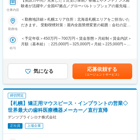
【英語力不問／充実した１次受け体制／整備士やメンテナンス経
がら、OJTで提案の流れを身につけていただきます。
験者が活躍中／全国47拠点／グローバルトップシェアの最先端医
仕事内容
療機器メーカー】
＜具体的な業務＞
■業務内容：
・札幌拠点を拠点に、北海道内の病院・クリニックを担当
＜勤務地詳細＞札幌エリア住所：北海道札幌エリアをご担当いた
医療画像診断装置（CT,MRI）、超音波診断装置や麻酔器、生体モ
・PACS、RIS、レポートシステム等の提案・デモンストレーショ
だきます。 受動喫煙対策：屋内全面禁煙変更の範囲：会社の定め
ニターを展開する同社のサービスステーションの一員として、下
勤務地
ン
る事業所（リモートワーク含む）
記のような業務をお任せします。
・販売代理店への製品説明、技術・営業面での支援・同行
＜予定年収＞450万円～700万円＜賃金形態＞月給制＜賃金内訳＞
・医療装置の保守 修理、点検等メンテナンス
・導入に向けた院内調整、要件ヒアリング、見積・提案書作成
月額（基本給）：225,000円～325,000円＜月給＞225,000円～
・機器導入後の技術支援や購入前後のサポート
・既存顧客のフォローと、展示会等からの新規案件対応
給与
325,000円＜昇給有無＞有＜残業手当＞有＜給与補足＞※過去のご
・技術的な問い合わせ対応
経験・スキルにより検討いたします。■昇給：年1回（4月） ■賞
※マニュアルは英語ですが、翻訳サービスを用いたり、技術力を身
■企業の特徴／魅力：
与：年3回（季節賞与7月・12月、業績賞与翌年3月） 賃金はあく
に着けることで自然と対応が可能になりますのでご安心くださ
当社は韓国でPACSシェア約70％を誇るメーカーの日本法人とし
までも目安の金額であり、選考を通じて上下する可能性がありま
い。
応募依頼する
て、世界6,200件超の導入実績を持つ高機能な医療用画像システム
気になる
す。賃金はあくまでも目安の金額であり、選考を通じて上下する
【変更の範囲：会社の定める業務】
を提供しています。静止画像と動画を同一システムで扱える強み
（エージェントサービス）
可能性があります。月給(月額)は固定手当を含めた表記です。
■就業環境：年間を通しての残業時間は平均して30～40時間とな
から、他社システムからのリプレイス案件も増加中。
っており、夜間の対応につきましては月1, 2回のペースです。一次
対応はコールセンターが行い、現場での対応が必要な場合のみ、
変更の範囲：会社の定める業務
締切間近
夜間出勤をします。夜間・休日の出勤はスキルを備えられたこと
が確認できたのちに入ることになりますので、新人の内から対応
【札幌】矯正用マウスピース・インプラントの営業◇
を求められることはありません。
世界最大の歯科医療機器メーカー／直行直帰
■サポート体制：不明な点は本部アプリケーションエンジニアがい
デンツプライシロナ株式会社
るため、最初は専門的な知識はそこまで持っていなくても大丈夫
です。スキルを備えたあとは土日（当番制）に呼び出しはありま
正社員
上場企業
すが一次対応はコールセンターが行い、現場での対応が必要な場
合のみ、出勤します。また呼び出し手当、待機手当、時間外出勤