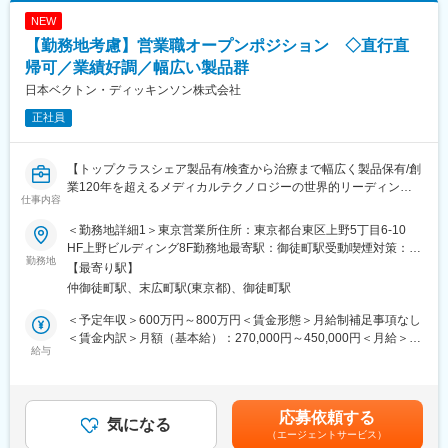
業スタイルになります。
必要な諸条件が満たされることを前提に、18～24ヶ月以内に完了
NEW
＜具体的な業務内容＞
する見込みです。
・担当する製品の提案、技術サポート（手術の立会いあり）
本ポジションはセパレーション完了後、DePuy Synthes の従業員
【勤務地考慮】営業職オープンポジション ◇直行直
・最新の医療関連情報の提供、医療機関へのサポート（勉強・セ
として雇用される予定であり、
帰可／業績好調／幅広い製品群
ミナーの主催など）
同社の雇用体系・プログラム・ポリシー・福利厚生が適用されま
日本ベクトン・ディッキンソン株式会社
・販売代理店へのサポート
す。
・各種学会への参加
詳細は、適切なタイミングで DePuy Synthes より別途通知される
正社員
・担当施設の患者集患の提案、実行
予定です。
※担当病院数は10～15施設ほどです。
※緊急の呼び出し等は発生いたしません。
【トップクラスシェア製品有/検査から治療まで幅広く製品保有/創
業120年を超えるメディカルテクノロジーの世界的リーディング
仕事内容
■担当製品
カンパニー】
サージェリー事業本部で展開している外科の製品群で「手術用縫
＜勤務地詳細1＞東京営業所住所：東京都台東区上野5丁目6-10
合糸」「手術用器機」「止血剤」の大きく3つ分けれております。
変更の範囲：会社の定める業務
当社はライフサイエンス分野における検査機器製品、医療機器等
HF上野ビルディング8F勤務地最寄駅：御徒町駅受動喫煙対策：屋
入社後はいずれかの製品群を担当いただきます。豊富なラインナ
を展開しているグローバル企業です。今回は当社製品のセールス
勤務地
内全面禁煙＜勤務地詳細2＞全国各地住所：全国 ※ご希望の勤務地
【最寄り駅】
ップを揃えており、顧客のニーズに合わせた最適なソリューショ
を担当いただける方を募集しています。
で応相談（出張ベースでの勤務）受動喫煙対策：屋内全面禁煙変
仲御徒町駅、末広町駅(東京都)、御徒町駅
ン提案が可能です。
更の範囲：会社の定める事業所（リモートワーク含む）
※ご経験、希望に応じて選考部署・エリアをご提案させていただき
＜予定年収＞600万円～800万円＜賃金形態＞月給制補足事項なし
■研修・教育制度
ます。
＜賃金内訳＞月額（基本給）：270,000円～450,000円＜月給＞
入社後は会社、製品に関して知識を深めていただくため3か月の研
ご希望を応募時に合わせてご連絡ください。
給与
270,000円～450,000円＜昇給有無＞有＜残業手当＞無＜給与補足
修を行っています。座学だけでなく、実際に担当する製品の操作
＞※給与詳細は、経験・能力により決定します。※上記はインセン
を頂くなど基礎的な知識を身につけてからの現場配属になりま
■選考ポジション：
ティブ込みの金額です。※外勤日当は実績に応じて別途支給となり
す。現場配属後も上長や先輩社員との営業動向や勉強会、年次や
これまでのご経験やご希望に合わせてご紹介いたします。
ます。賃金はあくまでも目安の金額であり、選考を通じて上下す
応募依頼する
階層別の研修プログラムを用意しているため、継続的に知識習得
≪配属部門一例≫
気になる
る可能性があります。月給(月額)は固定手当を含めた表記です。
をする環境が整っております。
（エージェントサービス）
・アドバンスド ペイシェント モニタリング（血行動態モニタリン