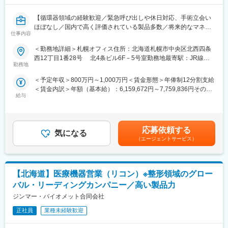
身に付けられます。
【循環器領域の経験歓迎／緊急呼び出しや休日対応、手術立会い
■研修制度
ほぼなし／国内で高く評価されている製品多数／将来的なマネー
製品研修、3か月程OJTの実施。先輩社員同行のもと従事しながら
仕事内容
ジャー候補】
他製品のOJT等も実施いたします。
■業務内容：
＜勤務地詳細＞札幌オフィス住所：北海道札幌市中央区北西四条
医療機関や販売代理店（取引先）と関係構築をし、循環器関連製
西12丁目1番28号 北4条ビル6F－5号室勤務地最寄駅：JR線／
■組織構成
品の提案、販売およびフォローを担当していただきます。また、
勤務地
桑園駅受動喫煙対策：敷地内全面禁煙変更の範囲：会社の定める
各拠点5～10数名ほどの営業社員が在籍しており、全国で120名ほ
マネージャーと協力し、メンバーの管理等のマネジメント的な役
事業所（リモートワーク含む）
どが在籍。
＜予定年収＞800万円～1,000万円＜賃金形態＞年俸制12分割支給
割も担いながらチームの目標達成に貢献していただきます。
＜賃金内訳＞年額（基本給）：6,159,672円～7,759,836円その他
■同社の特徴
給与
固定手当/月：20,000円固定残業手当/月：133,360円～166,680円
■業務イメージ：
CTやMRIなど最先端の画像診断装置、医療ITの分野でも製品やサ
（固定残業時間32時間0分/月）超過した時間外労働の残業手当は
・担当エリア：札幌市を拠点に北海道を担当いただきます。
ービスを展開するグローバルリーディングカンパニーで、日本国
追加支給＜月額＞666,666円～833,333円（12分割）（一律手当を
※詳細は入社後に決定
内においても130年以上の長い歴史を持ちます。直近では「フォ
含む）＜昇給有無＞有＜残業手当＞有＜給与補足＞※スキル・ご経
・取り扱い製品：バルーンカテーテル等の循環器関連製品
応募依頼する
トンカウンティングCT」と呼ばれる世界初の高解像度CTを開発販
気になる
験などを考慮し決定いたします。※別途インセンティブ支給あり
・訪問件数：3～4施設／日
（エージェントサービス）
売するなど、常に製品品質と技術力の高さで高い評価を獲得し続
（半期ごと、四半期ごと）※職位：アシスタントマネージャー賃金
・営業スタイル：基本は直行直帰スタイル
けております。
はあくまでも目安の金額であり、選考を通じて上下する可能性が
あります。月給(月額)は固定手当を含めた表記です。
■キャリアパス：
変更の範囲：会社の定める業務
【北海道】医療機器営業（リコン）※整形領域のグロー
まずはアシスタントマネージャーとしてご自身もお客様を持ちな
がらご活躍いただき、将来的にはマネージャー（管理職）を目指
バル・リーディングカンパニー／高い製品力
していただきます。
ジンマー・バイオメット合同会社
■業務の魅力：
正社員
業種未経験歓迎
＜長期就業できる＞