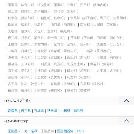
雨竜郡（妹背牛町、秩父別町、雨竜町、北竜町、沼田町、幌加内町）
川上郡（標茶町、弟子屈町）
野付郡（別海町）
枝幸郡（浜頓別町、中頓別町、枝幸町）
常呂郡（訓子府町、置戸町、佐呂間町）
松前郡（松前町、福島町）
浦河郡（浦河町）
広尾郡（大樹町、広尾町）
天塩郡（遠別町、天塩町、豊富町、幌延町）
樺戸郡（月形町、浦臼町、新十津川町）
苫前郡（苫前町、羽幌町、初山別村）
上磯郡（知内町、木古内町）
足寄郡（足寄町、陸別町）
久遠郡（せたな町）
白糠郡（白糠町）
寿都郡（寿都町、黒松内町）
山越郡（長万部町）
瀬棚郡（今金町）
目梨郡（羅臼町）
新冠郡（新冠町）
十勝郡（浦幌町）
幌泉郡（えりも町）
利尻郡（利尻町、利尻富士町）
磯谷郡（蘭越町）
増毛郡（増毛町）
様似郡（様似町）
爾志郡（乙部町）
古平郡（古平町）
留萌郡（小平町）
奥尻郡（奥尻町）
礼文郡（礼文町）
古宇郡（泊村、神恵内村）
有珠郡（壮瞥町）
宗谷郡（猿払村）
積丹郡（積丹町）
阿寒郡（鶴居村）
島牧郡（島牧村）
ほかのエリアで探す
青森県
岩手県
宮城県
秋田県
山形県
福島県
ほかの業種で探す
医薬品メーカー業界
医薬品卸
医療機器卸
CRO