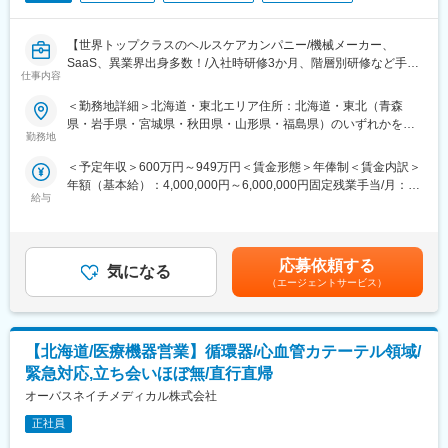
エリア担当として、ホームオフィスで営業するスタイルです。定
期的に上司との同行営業、チームミーティング等を開催していま
【世界トップクラスのヘルスケアカンパニー/機械メーカー、
す。
SaaS、異業界出身多数！/入社時研修3か月、階層別研修など手厚
基本的に土日祝休みとなりますが、医師へのトレーニング等で休
仕事内容
い研修体制/キャリアパス充実/圧倒的な製品力/業界トップシェア
日出勤が発生する可能性があります。
の製品多数/インセンティブ制度/入社想定日：2026年9月1日】
※手術立ち合い頻度は平均週2回程度（担当施設によって変動しま
＜勤務地詳細＞北海道・東北エリア住所：北海道・東北（青森
す）です。
県・岩手県・宮城県・秋田県・山形県・福島県）のいずれかを担
★ 自分の提案が、患者さんの命や健康を支えることにつながる仕
勤務地
当 ※詳細は入社後に決定受動喫煙対策：屋内全面禁煙変更の範
事です
■入社後研修
囲：会社の定める事業所
＜予定年収＞600万円～949万円＜賃金形態＞年俸制＜賃金内訳＞
★ 年齢や性別、入社年数に関係なく、主体的に活躍できる環境で
入社後3か月はトレーニングセンター、またはリモートにて研修を
年額（基本給）：4,000,000円～6,000,000円固定残業手当/月：
す
行います。製品のことだけでなく、術式についてのことなど細か
給与
50,000円～65,000円（固定残業時間20時間0分/月）超過した時間
★ 研修制度が充実しており、医療機器営業として成長したい方に
く研修を行っていきます。自信を持って現場に行けるようフォロ
外労働の残業手当は追加支給＜月額＞383,333円～565,000円（12
最適な環境です
ーしていきますのでご安心ください。
分割）（一律手当を含む）＜昇給有無＞有＜残業手当＞有＜給与
■業務詳細
補足＞※ご経験やスキルを考慮し決定いたします。※上記年収はイ
医師や医療従事者に対して、循環器内科、不整脈領域における製
■当社について
応募依頼する
気になる
ンセンティブを含む金額です。賃金はあくまでも目安の金額であ
品の提案営業を行っていただきます。
当社は内視鏡手術支援ロボット「ダビンチサージカルシステム」
（エージェントサービス）
り、選考を通じて上下する可能性があります。月給(月額)は固定手
＜具体的な業務例＞
の販売・保守・トレーニングを手がける医療機器メーカーです。
当を含めた表記です。
・担当製品の提案、技術サポート（手術の立会いあり）
ダビンチは高倍率3DHD映像、手ぶれ補正、手首以上の可動域を
・最新の医療関連情報の提供、医療機関へのサポート
備えた鉗子により、外科医の精密な操作を支援し、低侵襲手術を
【北海道/医療機器営業】循環器/心血管カテーテル領域/
・販売代理店へのサポート
可能にします。インテュイティブは世界累計2700万件以上の手術
・各種学会への参加
実績や継続的な製品革新（最新のda Vinci 5など）により、圧倒的
緊急対応,立ち会いほぼ無/直行直帰
＜担当エリア＞
な市場シェアと技術優位性を維持しており、世界的に高いシェア
オーバスネイチメディカル株式会社
全国の各拠点に配属の可能性がございます。ご希望の勤務地を考
を誇るリーディングカンパニーです。
慮の上、決定いたします。
正社員
変更の範囲：会社の定める業務