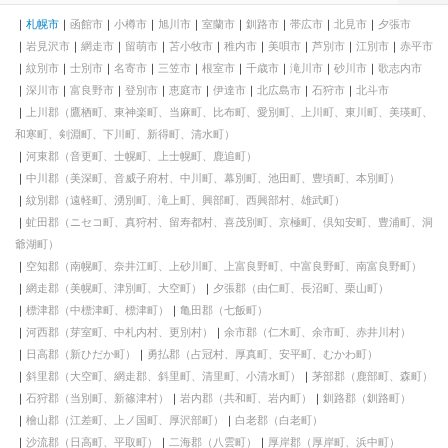
札幌市
函館市
小樽市
旭川市
室蘭市
釧路市
帯広市
北見市
夕張市
岩見沢市
網走市
留萌市
苫小牧市
稚内市
美唄市
芦別市
江別市
赤平市
紋別市
士別市
名寄市
三笠市
根室市
千歳市
滝川市
砂川市
歌志内市
深川市
富良野市
登別市
恵庭市
伊達市
北広島市
石狩市
北斗市
上川郡（鷹栖町、東神楽町、当麻町、比布町、愛別町、上川町、東川町、美瑛町、
和寒町、剣淵町、下川町、新得町、清水町）
河東郡（音更町、士幌町、上士幌町、鹿追町）
中川郡（美深町、音威子府村、中川町、幕別町、池田町、豊頃町、本別町）
紋別郡（遠軽町、湧別町、滝上町、興部町、西興部村、雄武町）
虻田郡（ニセコ町、真狩村、留寿都村、喜茂別町、京極町、倶知安町、豊浦町、洞
爺湖町）
空知郡（南幌町、奈井江町、上砂川町、上富良野町、中富良野町、南富良野町）
網走郡（美幌町、津別町、大空町）
夕張郡（由仁町、長沼町、栗山町）
標津郡（中標津町、標津町）
亀田郡（七飯町）
河西郡（芽室町、中札内村、更別村）
余市郡（仁木町、余市町、赤井川村）
日高郡（新ひだか町）
勇払郡（占冠村、厚真町、安平町、むかわ町）
斜里郡（大空町、網走郡、斜里町、清里町、小清水町）
茅部郡（鹿部町、森町）
石狩郡（当別町、新篠津村）
岩内郡（共和町、岩内町）
釧路郡（釧路町）
檜山郡（江差町、上ノ国町、厚沢部町）
白老郡（白老町）
沙流郡（日高町、平取町）
二海郡（八雲町）
厚岸郡（厚岸町、浜中町）