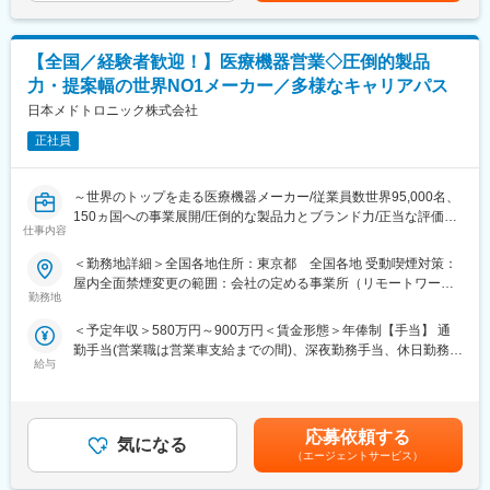
※初期研修期間中は会社で手配するビジネスホテルに宿泊していた
グ／クリティカルケア等）
だきます。
・MMS事業部（薬局DX推進（自動薬剤ピッキング装置））
・サージュリー事業部（止血材など）
【全国／経験者歓迎！】医療機器営業◇圧倒的製品
■キャリアパス
・SM事業部（採血管を含む検査関連製品）
力・提案幅の世界NO1メーカー／多様なキャリアパス
・マネージャー、本社部門など、長期的に多くのキャリアパスが
・オンコロジー営業部
ございます。それを実現するための社内制度も大変充実しており
日本メドトロニック株式会社
ます。
■職務詳細
正社員
例）GROWプログラム：短期間にて他部署の業務体験が可能／社
※配属部署によりますが、基本的には病院、薬局などへの営業とな
内公募制度：職種、セクター間の異動を行える制度
ります。
・担当施設・地区における製品の販売活動や代理店との協働
～世界のトップを走る医療機器メーカー/従業員数世界95,000名、
変更の範囲：会社の定める業務
・学会・地域セミナー等の企画・運営・サポート
150ヵ国への事業展開/圧倒的な製品力とブランド力/正当な評価体
・医療従事者へのトレーニングなど
仕事内容
制/1秒に2人の患者さんの生活を毎時間、毎日、変え続けられると
いう社会貢献度～
＜勤務地詳細＞全国各地住所：東京都 全国各地 受動喫煙対策：
屋内全面禁煙変更の範囲：会社の定める事業所（リモートワーク
■同社の魅力
■企業の特徴／魅力：
勤務地
含む）
・当社の診断機器は適切な治療をする上で非常に重要で、高いシ
当社は、業界内での圧倒的知名度を誇り、医療機器メーカーとし
ェアも持っているなど、医療現場のお客様から高く評価されてい
＜予定年収＞580万円～900万円＜賃金形態＞年俸制【手当】 通
て最前線で業界をリードしています。当社は1949年の設立以来、
ます。検査だけに留まらず、臨床医へのフィードバックまで一貫
勤手当(営業職は営業車支給までの間)、深夜勤務手当、休日勤務手
医療技術の革新を続け、電池式体外型ペースメーカの開発やリー
して携わることができるのも大きなやりがいです。また、目標達
給与
当＜賃金内訳＞年額（基本給）：5,000,000円～8,000,000円＜月
ドレスペースメーカ、手術支援ロボットなどを提供しています。
成率だけでなく、会社として定めている注力製品に対してのイン
額＞416,666円～666,666円（12分割）＜昇給有無＞有＜残業手当
育児費用補助制度など、働きやすい環境を整えています。市場シ
センティブなどもあります。
＞無＜給与補足＞※記載年収はあくまで目安■営業職35歳、入社8
ェアの高い製品を扱い、社会貢献性の高い仕事に携わりたい方に
年目の場合固定年収 600万円 インセンティブ 400万円賃金は
おすすめです。
応募依頼する
・バックアップ体制：製品担当のマーケや学術チームもいるの
気になる
あくまでも目安の金額であり、選考を通じて上下する可能性があ
（エージェントサービス）
で、一緒に同行してサポートなども可能です。商談内容やステー
ります。月給(月額)は固定手当を含めた表記です。
■評価制度：
クホルダーを意識して社内のリソースを活用しながら進めていく