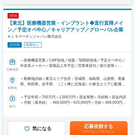
■働き甲斐のある企業3年連続で「Great Place To WorkR」認定
https://hatarakigai.info/ranking/certified_companies/1031_3688.html
NEW
変更の範囲：会社の定める業務
【東北】医療機器営業・インプラント◆直行直帰メイ
ン／予定オペ中心／キャリアアップ／グローバル企業
ＫＬＳマーチンジャパン株式会社
正社員
転勤なし
～医療機器営業／CMF領域／頭蓋・顎関節領域／予定オペ中心／
外資系メーカー／新製品上市予定／営業車貸与／直行直帰～
仕事内容
南ドイツに本社を持つ医療機器メーカーの日本法人です。同企業
＜勤務地詳細＞東北エリア住所：宮城県、福島県、山形県、青森
は日本での設立から30年を迎え、現在ビジネスモデルの変換期に
県、秋田県、岩手県、（ごく稀に北海道）の東北エリアに配属に
あります。
勤務地
なります 受動喫煙対策：屋内全面禁煙変更の範囲：会社の定める
直販ビジネスへの転換期を実施して1年が経過、更なる事業拡大を
事業所（リモートワーク含む）
＜予定年収＞750万円～1,000万円＜賃金形態＞月給制＜賃金内訳
目指すメンバーとして、日本市場における製品の普及と今後控え
＞月額（基本給）：468,000円～625,000円＜月給＞468,000円～
る製品群の Pre-launch sales activities 関連する業務に従事頂きま
給与
625,000円＜昇給有無＞有＜残業手当＞有＜給与補足＞※給与はご
す。
経験・スキルを考慮し決定いたします■昇給：年1回■賞与：年2回
（会社の業績及び個人の貢献により賞与を支給）※選考過程でマネ
■業務内容
ージャーポジションの場合は管理監督者扱いになります賃金はあ
・大学病院や基幹病院を中心に、頭蓋・顎関節領域のインプラン
応募依頼する
気になる
くまでも目安の金額であり、選考を通じて上下する可能性があり
ト製品（チタン・吸収性プレート）の提案
（エージェントサービス）
ます。月給(月額)は固定手当を含めた表記です。