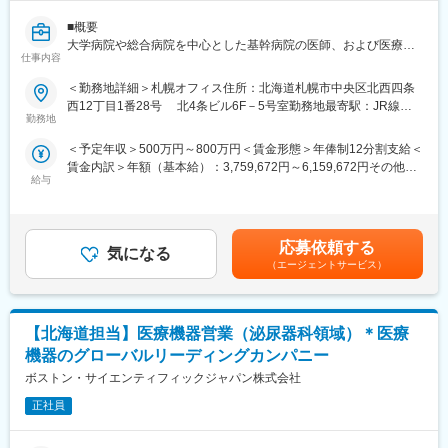
■担当製品
■概要
心臓のリズム異常（不整脈）を治療する医療機器を、医師に提
大学病院や総合病院を中心とした基幹病院の医師、および医療機
案・サポートします。ただ製品を売るのではなく、「この患者さ
仕事内容
器代理店に対し、自社製品であるカテーテル関連製品の営業活動
んの場合は、この機器をこう使うとよい」といった使い方まで含
をしていただきます。
めてアドバイスをし、専門知識を活かしたコンサルティング型の
＜勤務地詳細＞札幌オフィス住所：北海道札幌市中央区北西四条
次世代のコアメンバーとして、組織の業績向上と将来的には後輩
営業です。
西12丁目1番28号 北4条ビル6F－5号室勤務地最寄駅：JR線／
育成もお任せしたいと考えています。
また、治療や手術に立ち会い、医療スタッフの機器操作をサポー
勤務地
桑園駅受動喫煙対策：敷地内全面禁煙変更の範囲：会社の定める
トします。
事業所
＜予定年収＞500万円～800万円＜賃金形態＞年俸制12分割支給＜
■詳細
賃金内訳＞年額（基本給）：3,759,672円～6,159,672円その他固
単なる製品の仕様説明に留まらず、医師やコメディカルとの対話
■不整脈とは
給与
定手当/月：20,000円～30,000円固定残業手当/月：83,360円～
を通じて臨床現場の課題を深く捉え、
通常、心臓は一定のリズムで規則正しく動いていますが、そのリ
133,360円（固定残業時間32時間0分/月）超過した時間外労働の
症例に応じた最適なデバイス選択のためのエビデンスに基づく情
ズムが遅くなったり、速くなったり、不規則になったりする状態
残業手当は追加支給＜月額＞416,666円～676,666円（12分割）
報提供をすることが求められます。
をまとめて「不整脈」と呼びます。
（一律手当を含む）＜昇給有無＞有＜残業手当＞有＜給与補足
また、学会サポート・セミナー企画として、医療関係者向けに自
応募依頼する
気になる
＞・上記のほか、期末賞与（夏、冬）と営業インセンティブ支給
社製品に関連する最新エビデンスの紹介や学会レポートを通じた
■研修制度
（エージェントサービス）
あり（四半期ごと）2025年度実績↓ ・期末賞与：各人年俸の月
情報共有を行っていただきます。
入社後は約3か月間、会社や製品について学ぶ研修を実施します。
額（夏1.5ヶ月、冬2.3カ月）を支給。・営業インセンティブ：四
座学だけでなく、実際に製品を操作しながら基礎を身につけたう
半期ごと、個人やチームの成果・実績に応じて支給。・昇給：あ
◯領域：循環器領域。狭心症や心筋梗塞など心臓疾患治療に使用
えで現場に配属されます。配属後も、上司・先輩のフォローや勉
り（年1回）賃金はあくまでも目安の金額であり、選考を通じて上
【北海道担当】医療機器営業（泌尿器科領域）＊医療
されるカテーテル、冠動脈ステント等。
強会、年次・階層別研修など継続的な学びの機会があり、業界未
下する可能性があります。月給(月額)は固定手当を含めた表記で
◯1日の訪問：3～4施設（大学病院や総合病院が中心）
経験の方も安心して成長できる環境です。
機器のグローバルリーディングカンパニー
す。
◯訪問スタイル：直行直帰。
※初期研修期間中は会社で手配するビジネスホテルに宿泊していた
ボストン・サイエンティフィックジャパン株式会社
※入社後半年間は公共交通機関を利用、それ以降は車営業が可能と
だきます。
なります。
正社員
社用車はございません。各自の車で訪問していただきます。
■キャリアパス
マネージャー、本社部門など、長期的に多くのキャリアパスがご