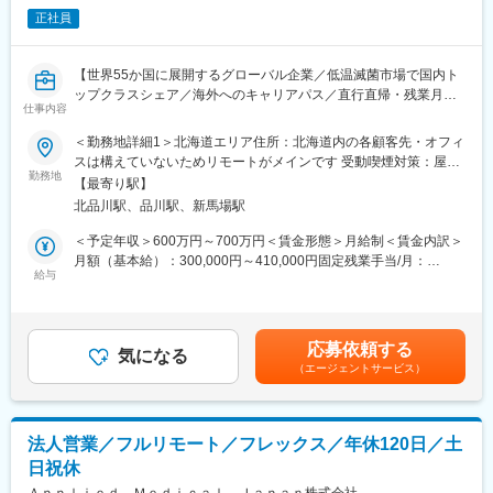
・各種学会への参加
正社員
＜営業スタイル＞
心臓病の一種である不整脈を治療するための医療機器を提案しま
す。製品のスペシャリストとして、「この患者にはどのように使
【世界55か国に展開するグローバル企業／低温滅菌市場で国内ト
用するか」を医師に提言しながら、販売を行うコンサルティング
ップクラスシェア／海外へのキャリアパス／直行直帰・残業月平
に近い営業スタイルです。実際に手術現場に立ち合い、医療従事
仕事内容
均20時間】
者の機器操作をサポートすることで手術を支援します。
＜勤務地詳細1＞北海道エリア住所：北海道内の各顧客先・オフィ
■業務内容：
スは構えていないためリモートがメインです 受動喫煙対策：屋内
■研修・教育制度：
北海道エリアにて洗浄滅菌領域製品の営業をお任せします。
勤務地
全面禁煙＜勤務地詳細2＞本社住所：東京都港区港南2-15-2 品川
入社後は約3か月の研修を行っています。座学研修だけでなく、実
【最寄り駅】
インターシティB棟6F勤務地最寄駅：JR各線／品川駅受動喫煙対
際に担当する製品の操作を頂くなど基礎的な知識を身につけてか
北品川駅、品川駅、新馬場駅
■業務詳細：
策：屋内全面禁煙変更の範囲：会社の定める事業所（リモートワ
らの現場配属になります。現場配属後もオンラインでの座学やト
・過酸化水素プラズマ滅菌器・内視鏡洗浄消毒器本体および消耗
ーク含む）
＜予定年収＞600万円～700万円＜賃金形態＞月給制＜賃金内訳＞
レーナーからのインプットなど業界知識や製品知識を学ぶ機会は
品の販売・管理
月額（基本給）：300,000円～410,000円固定残業手当/月：
非常に豊富ですので業界未経験であってもご安心ください。
・主に大規模病院の滅菌・洗浄に関わるスタッフ、手術室・中材
給与
48,702円～66,559円（固定残業時間20時間0分/月）超過した時間
責任者、事務部門、関連ドクター等への営業、コンサルティング
外労働の残業手当は追加支給＜月給＞348,702円～476,559円（一
■キャリアパス：
（新規のご提案が中心となります。）
律手当を含む）＜昇給有無＞有＜残業手当＞有＜給与補足＞■昇
社員の自律的キャリア開発を推進するため、「社内公募制度」を
・代理店と連携して、既存顧客への定期訪問による現状伺い、ニ
給：有り■賞与：有り賃金はあくまでも目安の金額であり、選考を
積極的に推進しています。また「社内インターンシップ」を導入
応募依頼する
ーズ把握、クロスセル／アップセル展開等の提案営業
気になる
通じて上下する可能性があります。月給(月額)は固定手当を含めた
しており、今の仕事を続けたまま興味のある仕事を６ヵ月間体験
（エージェントサービス）
・代理店と連携しての、病院へのアプローチ展開
表記です。
できる制度あるため、マネージャーだけでなくマーケティングや
・マーケティングによる展示会／学会活動時での来場者への説明
管理部門など幅広いポジションにチャレンジできる環境がありま
および製品紹介サポート
す。
・顧客からの質問や問い合わせの対応（製品詳細、学術情報など
法人営業／フルリモート／フレックス／年休120日／土
各種ライフサイエンス情報等）
変更の範囲：会社の定める業務
日祝休
■取り扱い製品：