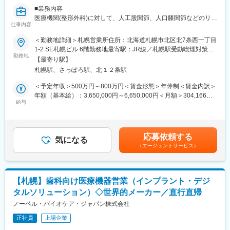
土日祝休みの完全週休二日制、かつ緊急対応や休日対応もほとん
■業務内容
どないため、ワークライフバランスを整えることが可能です。
医療機関(整形外科)に対して、人工股関節、人口膝関節などのリコ
＜患者様の命に関わる領域＞
仕事内容
ン製品の営業活動を行っていただきます。既存営業が中心で、ド
扱う製品は、心筋梗塞や狭心症等といった患者様の命に関わる疾
クターと関係構築を進めながら、患者様の1人1人に合わせた提案
患の治療に用いられることが多く、業界の中でも非常にやりがい
＜勤務地詳細＞札幌営業所住所：北海道札幌市北区北7条西一丁目
を行っていただきます。
や貢献度を感じられます。
1-2 SE札幌ビル 6階勤務地最寄駅：JR線／札幌駅受動喫煙対策：
＜具体的な業務例＞
＜製品の開発や改良にも寄与＞
勤務地
敷地内喫煙可能場所あり変更の範囲：会社の定める事業所
【最寄り駅】
・担当する製品の提案、技術サポート（手術の立会いあり／週10
日々の営業活動で得たドクターからの意見やニーズをくみ取り、
札幌駅、さっぽろ駅、北１２条駅
件程度）
開発部隊と連携をすることで、新製品の開発や既存製品の改良に
・最新の医療関連情報の提供、医療機関へのサポート（勉強・セ
も携わることができます。
＜予定年収＞500万円～800万円＜賃金形態＞年俸制＜賃金内訳＞
ミナーの主催など）
年額（基本給）：3,650,000円～6,650,000円＜月額＞304,166円
・販売代理店へのサポート（製品情報の提供・勉強会の主催な
□■□オーバスネイチメディカルの特徴□■□
給与
～554,166円（12分割）＜昇給有無＞有＜残業手当＞無＜給与補
ど）
＜風通しの良さ＞
足＞上記年収には100％達成時のセールスインセンティブを含
・各種学会への参加
温かい社員が多く非常に風通しの良い社風です。また、少数組織
む。（年俸制+セールスインセンティブ）※現年収や経験をふまえ
■担当エリア：北海道
だからこそ、社歴や年齢関係なく意見交換ができる環境です。
つつ、選考を通じて変動する可能性がある為、上記条件を約束で
応募依頼する
■担当製品：人工股関節、人口膝関節など
＜国内でも支持される製品力＞
気になる
きるものではありません。■インセンティブ：年間目標を個人・チ
（エージェントサービス）
■本ポジションの魅力
他の外資系メーカーと違い、日本のドクターの意見やニーズをも
ーム・会社の3つの軸で100％達成した場合、135万円を支給賃金
ジンマー・バイオメット社は、整形外科領域ではトップクラスの
とに製品の開発・改良を行っていることも多いため、国内の医療
はあくまでも目安の金額であり、選考を通じて上下する可能性が
会社で、整形のドクターで知らない人はほとんどいません。 整形
現場から高く評価されております。実際に「この場面ではオーバ
あります。月給(月額)は固定手当を含めた表記です。
外科分野は高齢化によりもっとも伸びる市場の一つです。
スネイチの製品しかない！」とオーダーを頂く機会も多く、差別
【札幌】歯科向け医療機器営業（インプラント・デジ
製品力・製品数がありますので、患者の多種多様な疾患に対し幅
化が難しいカテーテル領域においてもオンリーワンの製品にこだ
タルソリューション）◇世界的メーカー／直行直帰
広い提案ができます。また、実際に自分の売った製品で患者の
わり続けております。
QOL向上を叶えられたお話をドクター経由で聞くこともある、非
ノーベル・バイオケア・ジャパン株式会社
常に社会貢献度の高い営業職になります。
変更の範囲：会社の定める業務
正社員
上場企業
■働き方