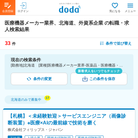
会員登録
ログイン
気になる
メニュー
医療機器メーカー業界、北海道、外資系企業
の転職・求
人検索結果
33
条件で並び替え
件
現在の検索条件
[勤務地]北海道 [業種]医療機器メーカー業界-医薬品・医療機器・ライフサイエンス・医療系サービス [詳細条件](会社・職場の環境)外資系企業
新着求人をいつでもチェック
条件の変更
この条件を保存
北海道
のみで募集中
【札幌】＜未経験歓迎＞サービスエンジニア（画像診
断装置）※医療×AIの最前線で技術を磨く
株式会社フィリップス・ジャパン