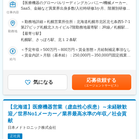
【医療機器のグローバルリーディングカンパニー/機械メーカー、
■ポジションの魅力
ざいます。
SaaS、金融など異業界出身多数/入社時研修3か月、階層別研修な
◎裁量と効率を重視したワークスタイル
例）GROWプログラム：短期間にて他部署の業務体験が可能／社
仕事内容
ど手厚い研修体制/キャリアパス充実/従業員世界約41,000名・115
自宅からの直行直帰スタイルを最大限に活かし、効率よく営業活
内公募制度：職種、セクター間の異動を行える制度
ヵ国に展開/取り扱い製品の75％以上がTOP3以内のマーケットシ
動ができます。
＜勤務地詳細＞札幌営業所住所：北海道札幌市北区北七条西5-7-1
ェアを獲得／新製品の拡大に向けた増員採用】
変更の範囲：会社の定める業務
第27ビッグ札幌北スカイビル7階勤務地最寄駅：JR線／札幌駅受
◎緊急呼び出しはほぼなし
勤務地
動喫煙対策：屋内全面禁煙変更の範囲：会社の定める事業所
【最寄り駅】
★自分の提案が治療の選択肢を広げ、患者さんの支えにつながる
早朝や夜間の対応は、ほとんど発生しません。
札幌駅、さっぽろ駅、北１２条駅
社会貢献性の高い仕事です！
★世界的に高い評価を受ける製品群を扱い、取扱製品の75％以上
◎横の繋がり
＜予定年収＞500万円～800万円＜賃金形態＞月給制補足事項なし
が市場TOP3のシェアのため提案しやすい環境です！
直行直帰だからといって、他営業社員との関わりが希薄なわけで
＜賃金内訳＞月額（基本給）：250,000円～350,000円固定残業手
★3か月の基礎研修に加え、社内公募や他部門を体験できる制度な
はありません。
給与
当/月：50,000円～80,000円（固定残業時間20時間0分/月）超過し
ど成長を後押しする仕組みが豊富です！
エリア内はLINEや電話、メールなどで密に情報交換が行われてお
た時間外労働の残業手当は追加支給＜月給＞300,000円～430,000
り、対面では月に2回のMTGによって交流することができます。
円（一律手当を含む）＜昇給有無＞有＜残業手当＞有＜給与補足
■職務内容：
他、全社員MTGが年に2回実施され、他エリア営業担当やバック
＞※上記は、セールスインセンティブのターゲット金額を含めた理
応募依頼する
医師や医療従事者に対して、前立腺がんの治療に使用される医療
オフィス社員とも交流する機会があります。
気になる
論年収となります。セールスインセンティブは個人業績により算
（エージェントサービス）
機器の提案営業を行います。
定されます。※具体的な年収金額については能力・経験等を考慮し
＜具体的な業務例＞
◎研修制度
て決定・提示いたします。※別途、勤務状況に応じた手当がありま
・担当製品の提案、技術サポート（症例立会いあり）
入社後研修では座学やOJT、ロープレ等も実施。安心して営業活
す。賃金はあくまでも目安の金額であり、選考を通じて上下する
・最新の医療関連情報の提供、サポート（勉強・セミナーの主催
動を開始していただける環境を整えています。
可能性があります。月給(月額)は固定手当を含めた表記です。
【北海道】医療機器営業（虚血性心疾患）～未経験歓
など）
（研修期間/内容はご経験に合わせて決定します。例）2週間の本
迎／世界No1メーカー／業界最高水準の年収／社会貢
・販売代理店へのサポート（製品情報の提供、勉強会の主催な
社座学研修→2週間の配属先OJT→ご自身の施設を担当）
献
ど）
・各種学会への参加
日本メドトロニック株式会社
＜営業スタイル＞
変更の範囲：会社の定める業務
正社員
大学病院や基幹病院のドクターや医療従事者に対して製品提案を