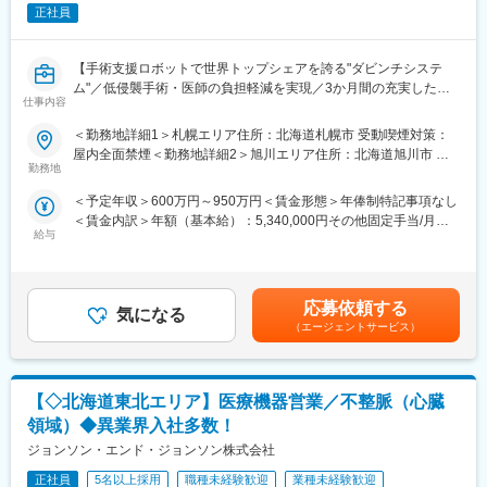
医療機関で使用されるCTやMRI、カテーテル治療に使われる画像
正社員
診断等になります。医療×ITのイノベーションを通して、検査だけ
でなく医療情報連携の最適化、病院内のワークフロー改善など医
療の世界に新たな価値を生み出していく製品です。
【手術支援ロボットで世界トップシェアを誇る"ダビンチシステ
ム"／低侵襲手術・医師の負担軽減を実現／3か月間の充実したト
■働き方：コアタイムなしのフレックス勤務制でございますのでご
仕事内容
レーニング／高年収を目指せる】
自身の裁量を持って就業することが可能です。また製品トラブル
■業務内容：
＜勤務地詳細1＞札幌エリア住所：北海道札幌市 受動喫煙対策：
時の一次対応はコールセンターが行っております。現場対応が必
今回のクリニカルセールスは、当社の「ダヴィンチシステム」を
屋内全面禁煙＜勤務地詳細2＞旭川エリア住所：北海道旭川市 受
要な場合は拠点毎に当番を決めており対応を行っております。
導入している医療機関へ訪問し、ダビンチを使用した術式や症例
勤務地
動喫煙対策：屋内全面禁煙変更の範囲：会社の定める事業所
※緊急対応の頻度は各拠点で月1～3回程度/遠方の場合は協力会社
を増やしていく営業活動を行います。※製品を売る仕事ではありま
に依頼を行うケースがあります。
＜予定年収＞600万円～950万円＜賃金形態＞年俸制特記事項なし
せん
＜賃金内訳＞年額（基本給）：5,340,000円その他固定手当/月：
〈具体的には〉
■研修体制：
給与
55,000円＜月額＞500,000円（12分割）＜昇給有無＞有＜残業手
◇他の手術方法と比較して手術用ロボット"ダビンチシステム"を用
入社時研修（座学）後に現場配属となります。OJT研修メイン
当＞有＜給与補足＞■年収構成：上記予定年収はベース給与＋平均
いた手術が患者様と外科医にもたらす効果を考慮し、エビデンス
で、先輩社員と帯同しながら業務習得をしていただきます。
的なインセンティブの金額です。賃金はあくまでも目安の金額で
をはじめとする様々な情報提供を行うことにより、利用のさらな
あり、選考を通じて上下する可能性があります。月給(月額)は固定
る促進に繋げます。
応募依頼する
■福利厚生：
気になる
手当を含めた表記です。
※泌尿器科では同社製品を使っているものの他の科で使って頂けて
（エージェントサービス）
・PhiliFlex：健康増進のために使用できるポイント年72000ptを付
いない場合など、使用経験の無い医師へのアプローチを含む
与（1pt=1円相当、非課税）
◇外科医、医療スタッフとのダビンチ手術に関するMTG、ダヴィ
・Care leave制度…有給に加え10日間の本人／家族の為のケア休
ンチを使用した手術への立会い
暇
【◇北海道東北エリア】医療機器営業／不整脈（心臓
◇サーティフィケイト（手術用ロボット"ダビンチシステム"を使用
・Sick leave…業務外の傷病でも最大30日の療養が承認
するための認定証）取得サポート。同社製品の適性使用のための
領域）◆異業界入社多数！
・連続有給休暇…1年に1回以上5日連続の有給を推奨
医療従者とのトレーニング。
ジョンソン・エンド・ジョンソン株式会社
変更の範囲：会社の定める業務
■働き方
正社員
5名以上採用
職種未経験歓迎
業種未経験歓迎