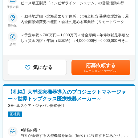
ピース矯正製品「インビザライン・システム」の営業活動を行い
※宿泊を伴う国内出張あり。日本全国の大学病院・基幹病院および
す。撮影からAIを搭載したソフトウエアによる診断支援、データ
仕事内容
ます。また、製品に付随するソフトウェアの活用により歯科クリ
学会等への出張があります。
管理、診療計画まで、デジタルワークフローをグループで完結で
ニックのデジタル化・DXを推進しております。
きることが強みです。
＜勤務地詳細＞北海道エリア住所：北海道担当 受動喫煙対策：屋
■職務詳細
■担当製品：
内全面禁煙変更の範囲：会社の定める事業所（リモートワーク含
・エリアにおける製品の販売戦略/販売目標の策定
担当製品である「オプチューン（Optune）」は、特定の悪性腫瘍
勤務地
変更の範囲：会社の定める業務
む）
・矯正歯科医向けの製品セミナー、トレーニングおよび認定セミ
（脳腫瘍の膠芽腫や非小細胞肺がんなどの固形癌）の細胞分裂
＜予定年収＞700万円～1,000万円＜賃金形態＞年俸制補足事項な
ナーの開催
を、体に発生させた特殊な電場で阻害する在宅用の医療機器で
し＜賃金内訳＞年額（基本給）：4,000,000円～6,000,000円その
・歯科医やKOLとの関係構築
す。セラミック製の電極パッド（アレイ）を身体に貼り、持ち運
給与
他固定手当/月：35,000円＜月額＞368,333円～535,000円（12分
・地域ごとの勉強会やワークショップの開催
び可能な本体から交流電場を送り続けることで腫瘍の増殖を抑え
割）＜昇給有無＞有＜残業手当＞無＜給与補足＞※インセンティブ
■営業スタイル
ます。
あり（会社業績と個人評価により決定）※営業職は残業代は出ませ
商談はオンラインも活用しながら、1日3～4件の商談をすること
同製品による治療は投薬治療や放射線治療と異なり、全身性の副
んが、営業手当が支給されます。※年収は、前職考慮の上決定いた
が多いです。商談は基本的にアポイントを取得して訪問、提案活
作用が少ないことが特徴で、5年生存率10%と言われる膠芽腫に対
応募依頼する
気になる
します。賃金はあくまでも目安の金額であり、選考を通じて上下
動を実施しています。
して一定の有用性が実証されています。
（エージェントサービス）
する可能性があります。月給(月額)は固定手当を含めた表記です。
■マウスピース矯正とは
※2017年に保険収載が開始され、現在は膠芽腫（脳腫瘍）／切除
透明に近いマウスピース型の矯正装置（アライナー）を歯に装着
不能な進行・再発の非小細胞肺癌（NSCLC）に対して適応があり
して歯並びを綺麗にする治療方法です。一人ひとりの歯に合わせ
ます。
【札幌】大型医療機器導入のプロジェクトマネージャ
て作製されるアライナーを装着し、治療の段階に合わせて1～2週
間ごとに新しいアライナーに交換しながら徐々に歯を動かして、
■入社後の流れ：
ー～世界トップクラス医療機器メーカー～
歯並びを矯正します。
東京での2～3週間（予定）の研修を終えた後、現場でのOJT研修
GEヘルスケア・ジャパン株式会社
■マウスピース矯正のメリット（従来のワイヤー矯正との違い）
となります。これまでMRの方に多くご入社頂いており、ミドル・
（1）治療中でも目立ちにくい
正社員
シニア問わずご活躍いただいています。
（2）取り外し可能で衛生的
（3）口腔内トラブルが少ない
変更の範囲：会社の定める業務
■業務内容：
■マウスピース矯正「インビザライン・システム」の特徴
当社が販売する大型機器を病院（顧客）に設置するにあたり、施
（1）ビッグデータによる精度の高いシュミレーション