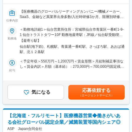
20年以上の歴史を持つデジタル矯正ブランドの SureSmileは、さ
らなるシェア拡大をめざしています。ソフトウェアによるアライ
【医療機器のグローバルリーディングカンパニー/機械メーカー、
ナー矯正治療の計画、その計画を元に作製されるカスタムメイド
SaaS、金融など異業界出身多数/入社時研修3か月、階層別研修な
のアライナー装置の、販売とサポートが主な業務となります。ア
仕事内容
ど手厚い研修体制/キャリアパス充実/従業員世界約41,000名・115
ライナー市場は事業成長が加速しているフェーズにあり、今後も
ヵ国に展開/取り扱い製品の75％以上がTOP3以内のマーケットシ
継続的な成長が見込まれるため、営業として大きな成長機会のあ
＜勤務地詳細1＞仙台営業所住所：宮城県仙台市青葉区一番町1-9-
ェアを獲得／新製品の拡大に向けた増員採用】
る環境です。
1 仙台トラストタワー10F 勤務地最寄駅：JR線／仙台駅受動喫煙
勤務地
インプラントについては、多彩な製品ラインアップと、豊富なエ
対策：屋内全面禁煙＜勤務地詳細2＞札幌営業所住所：北海道札幌
【最寄り駅】
★自分の提案が治療の選択肢を広げ、患者さんの支えにつながる
ビデンスに裏付けられたユニークなポジショニングで圧倒的な知
市北区北七条西5-7-1 第27ビッグ札幌北スカイビル7階勤務地最寄
仙台駅(地下鉄)、札幌駅、青葉通一番町駅、さっぽろ駅、あおば通
社会貢献性の高い仕事です！
名力を誇り、日本におけるさらなるシェア拡大をめざしていま
駅：JR線／札幌駅受動喫煙対策：屋内全面禁煙変更の範囲：会社
駅、北１２条駅
★世界的に高い評価を受ける製品群を扱い、取扱製品の75％以上
す。
の定める事業所（リモートワーク含む）
が市場TOP3のシェアのため提案しやすい環境です！
専門性の高い商材でのコンサルティング型・提案型の営業をした
＜予定年収＞550万円～1,200万円＜賃金形態＞月給制補足事項な
★3か月の基礎研修に加え、社内公募や他部門を体験できる制度な
いという方には魅力的な仕事です。
し＜賃金内訳＞月額（基本給）：270,000円～700,000円固定残業
ど成長を後押しする仕組みが豊富です！
給与
手当/月：50,000円～80,000円（固定残業時間20時間0分/月）超過
■当社の特徴：
した時間外労働の残業手当は追加支給＜月給＞320,000円～
■業務内容：
当社は、世界最大級の歯科医療用製品およびテクノロジーのメー
780,000円（一律手当を含む）＜昇給有無＞有＜残業手当＞有＜
医師や医療従事者に対して、不整脈のアブレーション治療に使用
カーとして、世界の歯科業界と患者さんに向け、革新的なサービ
給与補足＞※上記は、セールスインセンティブのターゲット金額を
応募依頼する
されるカテーテルや心臓内3Dマッピングシステムなどの医療機器
気になる
スを130年にわたり提供しています。デンタルソリューションカ
含めた理論年収となります。セールスインセンティブは個人業績
（エージェントサービス）
の提案営業を行います。
ンパニーであるデンツプライシロナの総合的なソリューション製
により算定されます。※具体的な年収金額については能力・経験等
＜具体的な業務例＞
品には、消耗品、装置、テクノロジー、専門製品におよぶ主要な
を考慮して決定・提示いたします。賃金はあくまでも目安の金額
・担当製品の提案、技術サポート（手術の立会いあり）
製品ブランドがあります。
であり、選考を通じて上下する可能性があります。月給(月額)は固
・最新の医療関連情報の提供、サポート（勉強・セミナーの主催
定手当を含めた表記です。
【北海道・フルリモート】医療機器営業◆働きがいあ
など）
変更の範囲：会社の定める業務
る会社グローバル認定企業／滅菌装置等国内シェア◎
・販売代理店へのサポート（製品情報の提供、勉強会の主催な
ど）
ASP Japan合同会社