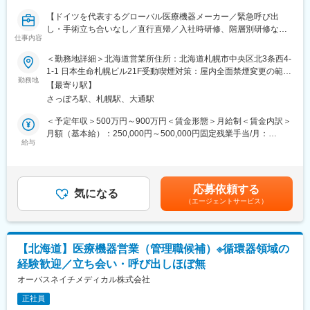
■評価制度：
【ドイツを代表するグローバル医療機器メーカー／緊急呼び出
社員の努力と成果を正当に評価するインセンティブ制度が充実し
し・手術立ち合いなし／直行直帰／入社時研修、階層別研修など
ています。
仕事内容
手厚い研修体制/社内公募制度など、キャリアパス充実／「2025年
100%達成の場合は3桁の支給が見込めます。
働きがい認定企業」受賞】
＜勤務地詳細＞北海道営業所住所：北海道札幌市中央区北3条西4-
■業務概要：
1-1 日本生命札幌ビル21F受動喫煙対策：屋内全面禁煙変更の範
■仕事詳細
医療機器の営業職として、医師や販売代理店と連携し、最適な治
勤務地
囲：会社の定める事業所（リモートワーク含む）
【最寄り駅】
当社の医療機器全般を取り扱う営業担当として、各エリアの大病
療方法の提案を行います。新製品の特徴や効果を説明し、データ
さっぽろ駅、札幌駅、大通駅
院に対してシーメンス社製の大型医療機器を納入すべく、営業活
分析を駆使して戦略的にアプローチします。また、手術に立ち会
動していただきます。
い、技術的なサポートも担当し、患者様の健康に貢献します。
＜予定年収＞500万円～900万円＜賃金形態＞月給制＜賃金内訳＞
・CT、MRI、X線撮影装置、超音波画像診断装置等の製品の販売
月額（基本給）：250,000円～500,000円固定残業手当/月：
ならびに保守の受注
■職務詳細：
給与
80,000円～130,000円（固定残業時間28時間0分/月）超過した時
・自身およびチームの営業目標（受注目標/売り上げ目標）の達成
・医師への新製品提案／レクチャー
間外労働の残業手当は追加支給＜月給＞330,000円～630,000円
・自社製品の販売と販売後フォローなどの営業活動やソリューシ
・販売代理店との協力／教育
（一律手当を含む）＜昇給有無＞有＜残業手当＞有＜給与補足＞※
ョン提案
・手術立ち会い／技術サポート
給与詳細は経験・能力・前職給与等を踏まえて決定致します。■昇
応募依頼する
※製品毎に技術営業の方が社内にいるため、専門性が高い分野の営
・データ分析に基づく戦略的アプローチ
気になる
給：年1回（10月）■賞与：年2回（6月・12月）賃金はあくまでも
（エージェントサービス）
業は同行します。
目安の金額であり、選考を通じて上下する可能性があります。月
■研修／フォロー体制：
給(月額)は固定手当を含めた表記です。
■ミッション／身につくスキル
入社後、約1年をかけて1人前になれる研修・OJT制度を完備。座
顧客の導入・購入形態に関して多岐にわたる提案を求められるた
学研修と先輩社員との同行で、着実に力をつけることができま
【北海道】医療機器営業（管理職候補）※循環器領域の
め、戦略的な思考で提案型の営業活動を行い、シェア拡大がミッ
す。戦略的な営業活動を通じて、医師との折衝やデータ分析のス
経験歓迎／立ち会い・呼び出しほぼ無
ションとなります。
キルも磨かれます。
高品質かつ、医療従事者様や患者様にとって使い勝手の良い製品
オーバスネイチメディカル株式会社
開発をしています。その為、価格勝負ではなく品質をご評価いた
変更の範囲：会社の定める業務
正社員
だいて決済に至ることが多く、顧客との関係構築や提案スキルが