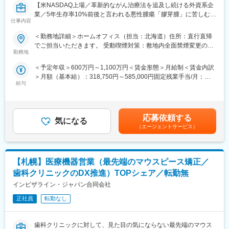
【米NASDAQ上場／革新的ながん治療法を追及し続ける外資系企
集
業／5年生存率10%前後と言われる悪性腫瘍「膠芽腫」に苦しむ患
医院・医師情報の管理・更新
仕事内容
者様を支える画期的な医療機器】
クレーム発生時の一次対応および関係部門への共有
＜勤務地詳細＞ホームオフィス（担当：北海道）住所：直行直帰
＼MR経験が活かせます／
【働き方・社内連携】
でご担当いただきます。 受動喫煙対策：敷地内全面禁煙変更の範
本ポジションは、がん患者に対する「腫瘍治療電場療法」の情報
直行直帰を基本とした営業スタイル
勤務地
囲：会社の定める事業所（リモートワーク含む）
提供を通して、患者さんへ治療法の提供を行います。
上司への報告・相談を行いながら、裁量をもって活動
＜予定年収＞600万円～1,100万円＜賃金形態＞月給制＜賃金内訳
これまでMRの方に多く入社頂いており、がん領域の最先端治療機
日報・週報、顧客情報の登録・管理
＞月額（基本給）：318,750円～585,000円固定残業手当/月：
器（非侵襲デバイス）を保有しており、抗がん剤で効果が得られ
会社から、社用車を貸与
給与
106,250円～195,000円（固定残業時間40時間0分/月）超過した時
にくい領域に対して併用できる治療法として医師に提案できる、
間外労働の残業手当は追加支給＜月給＞425,000円～780,000円
やりがいある業務です。
【学習・成長環境】
（一律手当を含む）＜昇給有無＞有＜残業手当＞有＜給与補足＞■
社内外の研修、製品トレーニング、勉強会への参加
賞与実績:前年度実績（年間給与の15％）賃金はあくまでも目安の
■業務内容：
医療・歯科分野未経験の方でも、段階的に専門知識を習得可能
応募依頼する
気になる
金額であり、選考を通じて上下する可能性があります。月給(月額)
・大学病院などに所属する医師に対して、実際の症例をベースに
（エージェントサービス）
は固定手当を含めた表記です。
した適切な情報提供・適正使用の推進
【当社について】
・医療機関との賃貸借契約の契約締結と与信管理
ノーベルバイオケアはインプラントを用いた革新的な歯科修復ソ
・医療機器に対して使用成績調査等のPMS業務
リューションの分野における世界的なリーディング・カンパニー
【札幌】医療機器営業（最先端のマウスピース矯正／
・治療開始時における機器の手配、医療機関や社内各部署との調
です。
整
歯科クリニックのDX推進）TOPシェア／転勤無
歯科医療の専業会社エンビスタ・ホールディングス・コーポレー
インビザライン・ジャパン合同会社
＜営業スタイル＞
ションの日本法人のひとつであり、グループ傘下の各製品事業部
主に大学病院や基幹病院の医師や医療従事者に対して、実際の症
正社員
転勤なし
（イメージング製品のDEXIS、歯科材料のKerr、歯科矯正用製品
例と治療方針を確認しながら製品の情報提供と患者状態に合わせ
のOrmco）とも連携しながら、高品質で革新的な製品を提供し、
た提案活動を行います。また製品の処方時には施設との契約締結
歯科専門職のパートナーとして、その先にいらっしゃる患者さま
歯科クリニックに対して、見た目の気にならない最先端のマウス
を行います。
の生活と人生をよりよいものにすることが、当社の存在意義で