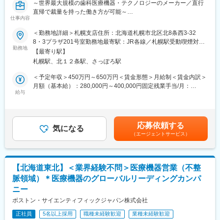
手当などはしっかり完備されております。
～世界最大規模の歯科医療機器・テクノロジーのメーカー／直行
■研修制度：各営業所の先輩社員とOJT形式で半年～1年程度かけ
直帰で裁量を持った働き方が可能～
仕事内容
て育成を行います。過去にも未経験の方も多く入社していますの
でご安心ください。
■職務内容：
＜勤務地詳細＞札幌支店住所：北海道札幌市北区北8条西3‐32
■長期的な就業可能：現在は勤続年数20年と在籍している方も多
・歯科医院、病院歯科、および大学歯学部に対するデジタル矯正
8・3プラザ201号室勤務地最寄駅：JR各線／札幌駅受動喫煙対
数おり年齢層も20歳～50歳とバランスよく活躍しています。自己
システム（シュアスマイル）、インプラント製品、関連製品の提
勤務地
策：屋内全面禁煙変更の範囲：会社の定める事業所
【最寄り駅】
都合の退職も3~5％と大手日系メーカーと同様に非常に長く働け
案・販売
札幌駅、北１２条駅、さっぽろ駅
る環境です。
・歯科医院と直接コミュニケーションをとり、リレーションシッ
■キャリアパス：機械だけでなく電気やITの知識も身に着けること
プの強化と新規顧客の開拓
＜予定年収＞450万円～650万円＜賃金形態＞月給制＜賃金内訳＞
ができます。エンジニアのキャリアパスは無限であり、社内公募
・製品の情報提供や、販売後のフォローアップ、取扱説明・デモ
月額（基本給）：280,000円～400,000円固定残業手当/月：
制度によりサービスマネージャーとして現場のマネジメント、本
の実施
給与
43,750円～62,500円（固定残業時間20時間0分/月）超過した時間
社工場での製品開発・改良、サービス体制の仕組み作りなどキャ
・弊社製品の紹介・案内
外労働の残業手当は追加支給＜月給＞323,750円～462,500円（一
リア構築が可能です。
・一部の販売代理店への製品説明会、販促企画の提案・実行
律手当を含む）＜昇給有無＞有＜残業手当＞有＜給与補足＞※給与
詳細は経験・能力・スキルに応じ、選考の過程を通じて決定しま
応募依頼する
変更の範囲：本文参照
■製品について
気になる
す。※上記の予定年収は20時間の残業時間代相当の手当およびイ
（エージェントサービス）
https://www.dentsplysirona.com/ja-jp/discover/discover-by-
ンセンティブを含む金額です。■給与改定：年1回（4月）賃金は
brand/suresmile-aligners.html
あくまでも目安の金額であり、選考を通じて上下する可能性があ
https://www.dentsplysirona.com/ja-jp/discover/discover-by-
ります。月給(月額)は固定手当を含めた表記です。
category/implant-dentistry.html
【北海道東北】＜業界経験不問＞医療機器営業（不整
脈領域）＊医療機器のグローバルリーディングカンパ
■担当予定エリア
ニー
札幌を中心とした北海道エリア
※訪問件数：4~5件/日 ※日帰又は宿泊出張：数回/週
ボストン・サイエンティフィックジャパン株式会社
正社員
5名以上採用
職種未経験歓迎
業種未経験歓迎
■製品の特徴と魅力：