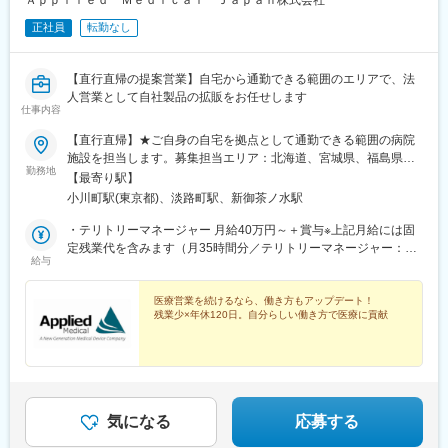
Ａｐｐｌｉｅｄ Ｍｅｄｉｃａｌ Ｊａｐａｎ株式会社
・過酸化水素プラズマ滅菌器
正社員
転勤なし
・内視鏡洗浄消毒器本体および消耗品
各商材単価は5000万円から1億円以上のものが中心です。
【直行直帰の提案営業】自宅から通勤できる範囲のエリアで、法
■当社の営業の魅力：
人営業として自社製品の拡販をお任せします
当社では営業部内でのチームプレーを大事にしており、全国のセ
仕事内容
ールス間で情報交換、製品知識の共有など緊密な連携を取ってお
【直行直帰】★ご自身の自宅を拠点として通勤できる範囲の病院
ります。
施設を担当します。募集担当エリア：北海道、宮城県、福島県、
また製品ラインナップが豊富なため、病院で多様な科へ製品を提
勤務地
東京都★U・Iターン歓迎★自宅を事務所とし、直行直帰で通勤で
供でき、セールスにとって最もモチベーションアップへとつなが
【最寄り駅】
きる範囲をテリトリーとして担当していただきます（出張あり）
ります。社内のアワードもあり、海外に行く機会もあります。
小川町駅(東京都)、淡路町駅、新御茶ノ水駅
【本社住所】東京都千代田区内神田1-14-8 KANDA SQUARE
GATE 6F＜アクセス＞・都営新宿線「小川町」徒歩5分・東京メト
・テリトリーマネージャー 月給40万円～＋賞与※上記月給には固
■今後のキャリア：
ロ千代田線「新御茶ノ水」、丸ノ内線「淡路町」徒歩6分・
定残業代を含みます（月35時間分／テリトリーマネージャー：10
将来的には営業以外の職種へのキャリアパスも可能です。
給与
JR「神田」徒歩7分※受動喫煙対策：屋内全面禁煙
万円～）※上記を超える時間外労働分は追加で支給します※経験・
能力・スキルを考慮のうえ決定します※詳細はオファー時にご確認
■業務の流れ：
ください
医療営業を続けるなら、働き方もアップデート！
入社初日は東京オフィスに行き、その後在宅や同行をしながら2か
残業少×年休120日。自分らしい働き方で医療に貢献
月間の営業研修を受けます。グローバル企業ですが，国内の病院
に向けての営業活動が主となります。同社の管理ツールも用意し
ており、順次業務に慣れていただきます。
■配属部署：
現在、日本に9つの営業チームがあり、それぞれ3～7人の営業社
気になる
応募する
員がいます。