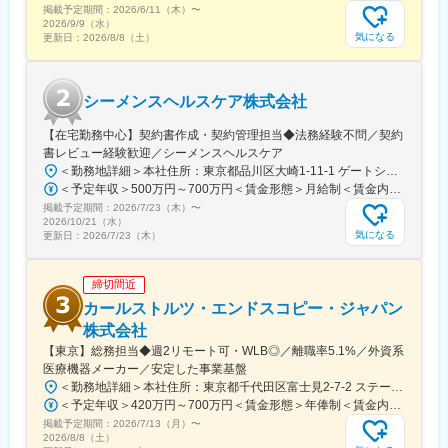
・Cardiac Rhythm Management
掲載予定期間：
2026/6/11（木）
〜
・Cardiac Ablation Solutions
2026/9/9（水）
気になる
更新日：
2026/8/8（土）
・Structural Heart
・SPINE
・Neuro Vascular
・Neuro Modulation 等
シーメンスヘルスケア株式会社
変更の範囲：会社の定める業務
【在宅勤務中心】契約書作成・契約管理担当◆法務経験不問／契約
書レビュー経験歓迎／シーメンスヘルスケア
＜勤務地詳細＞本社住所：東京都品川区大崎1-11-1 ゲートシティ大崎ウエストタワー勤務地最寄駅：JR線／大崎駅受動喫煙対策：屋内全面禁煙変更の範囲：会社の定める事業所（リモートワーク含む）
＜予定年収＞500万円～700万円＜賃金形態＞月給制＜賃金内訳＞月額（基本給）：250,000円～500,000円＜月給＞250,000円～500,000円＜昇給有無＞有＜残業手当＞有＜給与補足＞※給与詳細は経験・能力・前職給与等を踏まえて決定致します。■昇給：年1回（10月）■賞与：年2回（6月・12月）賃金はあくまでも目安の金額であり、選考を通じて上下する可能性があります。月給(月額)は固定手当を含めた表記です。
掲載予定期間：
2026/7/23（木）
〜
2026/10/21（水）
気になる
更新日：
2026/7/23（木）
締切間近
カールストルツ・エンドスコピー・ジャパン
株式会社
【東京】総務担当◆週2リモート可・WLB◎／離職率5.1%／外資系
医療機器メーカー／安定した事業基盤
＜勤務地詳細＞本社住所：東京都千代田区富士見2-7-2 ステージビルディング8F勤務地最寄駅：JR総武線／飯田橋駅受動喫煙対策：屋内全面禁煙変更の範囲：会社の定める事業所（リモートワーク含む）
＜予定年収＞420万円～700万円＜賃金形態＞年俸制＜賃金内訳＞年額（基本給）：3,319,800円～5,440,000円固定残業手当/月：73,350円～130,000円（固定残業時間30時間0分/月）超過した時間外労働の残業手当は追加支給＜月額＞350,000円～583,333円（12分割）（一律手当を含む）＜昇給有無＞有＜残業手当＞有＜給与補足＞※経験・能力・前職での給与を考慮し､当社規定により決定します。■パフォーマンスボーナス（個人実績連動／年1回■昇給：有（人事評価・会社業績に基づく）賃金はあくまでも目安の金額であり、選考を通じて上下する可能性があります。月給(月額)は固定手当を含めた表記です。
掲載予定期間：
2026/7/13（月）
〜
2026/8/8（土）