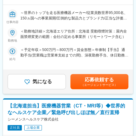
行います。製品のスペシャリストとして、「この患者にはどのよ
うに使用するか」を医師に提言しながら、販売を行うコンサルテ
～世界のトップを走る医療機器メーカー/従業員数世界95,000名、
ィングに近い営業スタイルです。
150ヵ国への事業展開/圧倒的な製品力とブランド力/正当な評価体
仕事内容
制/1秒に2人の患者さんの生活を毎時間、毎日、変え続けられると
■担当製品について：
いう社会貢献度～
「SpaceOAR」という前立腺がん治療で行われる放射線治療の副
＜勤務地詳細＞北海道エリア住所：北海道 受動喫煙対策：屋内全
作用を軽減するための医療機器です。日本国内では90％以上のマ
面禁煙変更の範囲：会社の定める事業所（リモートワーク含む）
■企業の特徴／魅力：
勤務地
ーケットシェアがあり、医師との関係構築をしていきながら、中
当社は、業界内での圧倒的知名度を誇り、医療機器メーカーとし
長期で関係構築を築いていくスタイルです。
＜予定年収＞500万円～800万円＜賃金形態＞年俸制【手当】 通
て最前線で業界をリードしています。
勤手当(営業職は営業車支給までの間)、深夜勤務手当、休日勤務手
当社は1949年の設立以来、医療技術の革新を続け、電池式体外型
■働き方：
給与
当＜賃金内訳＞年額（基本給）：4,200,000円～6,000,000円＜月
ペースメーカの開発やリードレスペースメーカ、手術支援ロボッ
担当医療機関は主に大学病院や基幹病院となります。泊り出張は
額＞350,000円～500,000円（12分割）＜昇給有無＞有＜残業手当
トなどを提供しています。育児費用補助制度など、働きやすい環
週1～2日程度ございますが、ご自身でスケジューリングができま
＞無＜給与補足＞※記載年収はあくまで目安■営業職29歳、入社4
境を整えています。市場シェアの高い製品を扱い、社会貢献性の
すので、日帰り出張で対応することも可能です。
年目の場合固定年収 500万円 インセンティブ 380万円35歳、
高い仕事に携わりたい方におすすめです。
応募依頼する
気になる
入社8年目の場合固定年収 600万円 インセンティブ 400万円
（エージェントサービス）
■研修・教育制度：
賃金はあくまでも目安の金額であり、選考を通じて上下する可能
■組織体制：Coronary & Renal Denervation
入社後は約3か月の研修を行っています。座学研修だけでなく、実
性があります。月給(月額)は固定手当を含めた表記です。
主に循環器内科における心臓カテーテル関連製品を取り扱ってい
際に担当する製品の操作を頂くなど基礎的な知識を身につけてか
る部署です。低侵襲（身体に負担の少ない）治療ができることが
らの現場配属になります。現場配属後もオンラインでの座学やト
【北海道担当】医療機器営業（CT・MRI等）◆世界的
特徴です。
レーナーからのインプットなど業界知識や製品知識を学ぶ機会は
・主要製品URL：「心臓・血管」カテゴリ内の「バスキュラー製
なヘルスケア企業／緊急呼び出しほぼ無／直行直帰
非常に豊富ですので業界未経験であってもご安心ください。
品」の各製品
シーメンスヘルスケア株式会社
https://www.medtronic.com/jp-ja/healthcare-
変更の範囲：会社の定める業務
professionals/products.html
正社員
上場企業