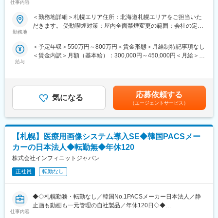
仕事内容
設の現地調査から最適なサイトプランニング（経路、設置判断、
世界で1700万件以上の治療実績によるビッグデータと独自の3D治
環境整備等）を行い、必要であれば工事の見積取得をし顧客との
療計画ソフトウェアにより精度の高いシュミレーションが可能と
＜勤務地詳細＞札幌エリア住所：北海道札幌エリアをご担当いた
コミュニケーションを通して顧客の要望に沿ったプランを提案
なり、診断時点で、治療完了に至るまでの治療計画と、治療に必
だきます。 受動喫煙対策：屋内全面禁煙変更の範囲：会社の定め
し、営業と共闘して機器の販売活動のサポートを行う。
要な全てのマウスピース（治療内容により100～150個程）が作成
勤務地
る事業所（リモートワーク含む）
・Project Managementスキルを有し、受注前から売上までのプロ
可能です。
＜予定年収＞550万円～800万円＜賃金形態＞月給制特記事項なし
ジェクトを遂行する。
（2）歯科クリニックのデジタル化
＜賃金内訳＞月額（基本給）：300,000円～450,000円＜月給＞
・プロジェクトを通じて顧客満足度を得る。
まだアナログな業務が多い歯科クリニックにおいて、患者データ
給与
300,000円～450,000円＜昇給有無＞有＜残業手当＞有＜給与補足
・医療機器の設置品質を確保する。
作成、診断＆分析(口腔内スキャナーも必要)、治療計画作成支援、
＞※過去のご経験・スキルにより検討いたします。■昇給：年1回
・製品設置のための最適なサイティングプラン（経路、設置判
矯正装置作成、治療進捗確認、といった治療プロセスの全段階を
（4月） ■賞与：年3回（7月、12月、翌年3月） 賃金はあくまでも
断、環境整備等）を行う。
デジタルで進められるのも大きな特徴です。デジタル化により、
目安の金額であり、選考を通じて上下する可能性があります。月
・顧客の要望に沿ったレイアウト図作成・及び修正を行う。
人の手を介在させるよりも誤差を減らしつつ最小限のコストで治
応募依頼する
気になる
給(月額)は固定手当を含めた表記です。
・工事/搬入業者の評価を適時実施し、必要であれば是正措置を行
療を進めることが可能となります。
（エージェントサービス）
う。
（3）圧倒的な歯科医師の認知
・設置工事に関する見積価格の精査を行う。
マウスピース矯正のパイオニアであることと、数多くの治療実績
など
から、「マウスピース矯正やクリアアライナーといえばインビザ
【札幌】医療用画像システム導入SE◆韓国PACSメー
病院への移動のための出張などが発生する業務となります。
ライン」という歯科医師の認知ができています。
カーの日本法人◆転勤無◆年休120
■特徴（担当製品製品一例）：
変更の範囲：会社の定める業務
株式会社インフィニットジャパン
【MRI】GEは超伝導MRIの稼動実績において、日本だけでなく世
界においてもトップシェアを維持し続けています。また、医学研
正社員
転勤なし
究分野においても多数の納入実績があり、お客様への研究サポー
ト体制を有しています。
◆◇札幌勤務・転勤なし／韓国No.1PACSメーカー日本法人／静
【CT】がん診断、核医学、血管撮影など各領域に特化した幅広い
止画も動画も一元管理の自社製品／年休120日◇◆
製品ラインナップを有しています。MRIと同様に圧倒的なトップ
仕事内容
■職務概要：医療用画像システムの導入・サポート業務をお任せし
シェアを有しており、当社とシェア2位の2社だけでも市場の80％