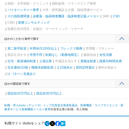
病院・大学病院・クリニック
調剤薬局・ドラッグストア業界
バイオベンチャー業界
大学・研究施設
介護・福祉関連サービス
その他医療関連
診断薬・臨床検査機器・臨床検査試薬メーカー
SMO
CSO
CMO
医療コンサルティング
医療広告代理店・出版社・マーケティング・リサーチ
ほかのこだわり条件で探す
第二新卒歓迎
年間休日120日以上
フレックス勤務
管理職・マネジャー
英語を活かす
学歴不問
転勤なし（勤務地限定）
服装自由
女性活躍
社宅・家賃補助制度
上場企業
中国語を活かす
退職金制度
残業20時間未満
完全週休2日制
職種未経験歓迎
土日祝休み
原則定時退社
海外出張あり
U・Iターン支援あり
ほかの固定給で探す
固定給25万円以上
固定給35万円以上
転職・求人doda（デューダ）トップ
北海道
北海道
医薬品・医療機器・ライフサイエンス・医
療系サービス
医療機器メーカー業界
外資系企業の転職・求人情報
転職サイト dodaをシェア