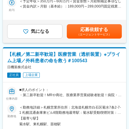
＜予定年収＞350万円～600万円＜賃金形態＞月給制補足事項なし
■フォロー体制
います。
＜賃金内訳＞月額（基本給）：189,000円～289,000円固定残業手
未経験からスタートしたメンバーが多いため、新人をサポートす
■個人向け以外にもプロ・企業・大学・高校などスポーツ関連施設
給与
当/月：55,000円～131,000円（固定残業時間40時間0分/月）超過
る風土は全拠点をまたいで浸透しています。「メンター制度」も
に納入実績があります。
した時間外労働の残業手当は追加支給＜月給＞244,000円～
取り入れており、独り立ちまでメンターを中心に、全てマンツー
420,000円（一律手当を含む）＜昇給有無＞有＜残業手当＞有＜
マン指導でサポートいたします。またメンターだけではなく「チ
【営業スタイル】
給与補足＞■想定年収には、インセンティブと賞与の支給平均額、
ームで協力して業務を遂行していく」のが当社流です。
応募依頼する
代理店担当者に同行販売したり、団体向けへのプロモーション販
気になる
固定残業代を含みます。キャリア／能力により決定いたします。■
■幅広いキャリアパス
（エージェントサービス）
売、勉強会や展示会での販売、代理店先顧客への販売等幅広い営
昇給年１回■賞与：年2回（7月・12月）基本給の3ヶ月分程度を想
将来は、エリアを統括するリージョナルマネージャー (30代前半
業手法を行います。また、アフターサービスの一環としてお客様
定■実績に応じてインセンティブが付きます。賃金はあくまでも目
のリージョナルマネージャーもいます)、または営業スペシャリス
宅への機器取付も行います。(取付：1か月5～10件程度)入社後は
安の金額であり、選考を通じて上下する可能性があります。月給
トとしての専門職、マーケティングのキャリアパスも開かれてい
トレーナーがつき同行や実践を通して研修いたしますので、安心
(月額)は固定手当を含めた表記です。
ます。
【札幌／第二新卒歓迎】医療営業（透析装置）※プライ
して業務を頂けます。※TELアポや飛び込み営業はありません
ム上場／外科患者の命を救う＃100543
変更の範囲：会社の定める業務
【求人ポイント◎】
日機装株式会社
■営業経験者の方に加え、未経験の方も歓迎です。異業種・営業未
正社員
上場企業
経験から入社された方も多数活躍中です。
■成績等に応じて若くしてのキャリアアップが可能です。(30代で
の支店長登用実績多数あり)
■求人のポイント：
■インセンティブ制度／販売キャンペーンがあり、業績(販売台数)
・第二新卒歓迎！MRや商社、医療業界営業経験者歓迎！病院・ク
を正当に評価されます。(ハイプレイヤーの方だと40～50万円／月
仕事内容
リニック向け営業として、当社で活躍してみませんか。
のインセンティブを獲得されている方もおられます。)
・透析装置を受ける腎不全患者数は国内だけで32万人を超え、中
＜勤務地詳細＞札幌営業所住所：北海道札幌市白石区菊水7条2-7-
■転勤は基本的にありません。(管理職になった場合、打診可能性
国やインドなどの新興国でも増えております。
1 札幌流通倉庫東ビル8階勤務地最寄駅：菊水駅受動喫煙対策：屋
はありますが意向に沿います。)
・ポンプ・医療・航空宇宙業界でトップシェア製品を有する、プ
勤務地
内全面禁煙変更の範囲：会社の定める事業所
■担当エリアは配属先及び周辺都道府県となります。
【最寄り駅】
ライム上場優良メーカー
菊水駅、東札幌駅、苗穂駅
【中途入社者アンケート】