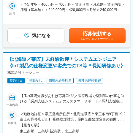
■業務概要：
＜予定年収＞400万円～700万円＜賃金形態＞月給制＜賃金内訳＞
■入社を決めた理由
・当社にて、人工透析装置、関連消耗品等の営業を担います。
月額（基本給）：240,000円～420,000円＜月給＞240,000円～
（1）社会貢献できる・お客様に喜んで頂ける
・総合病院、大学病院、透析クリニック等への営業活動をしてい
給与
420,000円＜昇給有無＞有＜残業手当＞有＜給与補足＞※給与詳細
（2）安定性・信頼性
ただきます。
は経験・能力・前職給与等を踏まえて決定■定期昇給：年1回（非
（3）面接官・人
管理職のみ）※賞与：年2回（6月/12月）昨年度実績賞与4.5か月賃
■働いてみて感じた魅力
■業務詳細：
金はあくまでも目安の金額であり、選考を通じて上下する可能性
（1）人間関係が良い、先輩が親切
応募依頼する
◇担当製品：
気になる
があります。月給(月額)は固定手当を含めた表記です。
（2）社会貢献できる、客様に喜んで頂ける・応援頂ける
（エージェントサービス）
・人工透析装置（血液関連装置）1：ダイヤライザー等の消耗品3
（3）様々な業界の普段会えない役職者に会える
程度の割合で担当いただきます。
◇顧客先：
【企業紹介WEBページ】
・営業先はDr、臨床工学技士、看護師となります。代理店もあ
■会社概要
【北海道／帯広】未経験歓迎＊システムエンジニア
り、直販と代理店半々となります。
https://www.youtube.com/watch?v=Ge4KiEjNYaM
《IoT製品の仕様変更や客先でのTS等＊長期研修あり》
◇担当顧客層
■採用サイト内動画ページ
・4300施設（全国）のうち大半はクリニック、大病院：大学病院
株式会社トーショー
https://trim-saiyo.jp/movie/
500、600くらいとなります。
契約社員
転勤なし
職種未経験歓迎
業種未経験歓迎
・営業担当として、1人当たり50～60件程度担当を持っていただ
変更の範囲：会社の定める業務
きます。
◇エリア：
【ITの基礎知識があれば応募OK◎／医療現場で薬剤師の仕事を助
・北海道エリアは西側を札幌営業所、東側を北見営業所で担当分
ける「調剤支援システム」のカスタマーサポート／調剤支援機
けしております。
仕事内容
器・システムで総合病院でのシェアNo.1】
※出張はエリアごとに営業所があり頻繁にはありませんが、エリア
＜勤務地詳細＞帯広営業所住所：北海道帯広市東三条南9丁目19-2
内での日帰りや数日単位のものはございます。
【はじめに】
富士火災帯広ビル1F受動喫煙対策：屋内全面禁煙変更の範囲：会
当ポジションは自社販売している大型IoT製品や薬剤システムの運
勤務地
社の定める事業所（リモートワーク含む）
■働き方：
【最寄り駅】
用～保守を担うシステムエンジニア職となっております。未経験
・残業時間：月30Hほど、月数回土日出勤がございます（振休取
東三条駅、三条駅(新潟県)、北三条駅