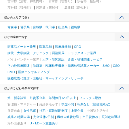
古宇郡（泊村、神恵内村）
有珠郡（壮瞥町）
宗谷郡（猿払村）
積丹郡（積丹町）
阿寒郡（鶴居村）
島牧郡（島牧村）
ほかのエリアで探す
青森県
岩手県
宮城県
秋田県
山形県
福島県
ほかの業種で探す
医薬品メーカー業界
医薬品卸
医療機器卸
CRO
病院・大学病院・クリニック
調剤薬局・ドラッグストア業界
バイオベンチャー業界
大学・研究施設
介護・福祉関連サービス
その他医療関連
診断薬・臨床検査機器・臨床検査試薬メーカー
SMO
CSO
CMO
医療コンサルティング
医療広告代理店・出版社・マーケティング・リサーチ
ほかのこだわり条件で探す
第二新卒歓迎
外資系企業
年間休日120日以上
フレックス勤務
管理職・マネジャー
英語を活かす
学歴不問
転勤なし（勤務地限定）
服装自由
女性活躍
社宅・家賃補助制度
上場企業
中国語を活かす
残業20時間未満
完全週休2日制
職種未経験歓迎
土日祝休み
原則定時退社
海外出張あり
U・Iターン支援あり