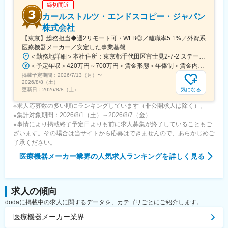
締切間近
カールストルツ・エンドスコピー・ジャパン
株式会社
【東京】総務担当◆週2リモート可・WLB◎／離職率5.1%／外資系
医療機器メーカー／安定した事業基盤
＜勤務地詳細＞本社住所：東京都千代田区富士見2-7-2 ステージビルディング8F勤務地最寄駅：JR総武線／飯田橋駅受動喫煙対策：屋内全面禁煙変更の範囲：会社の定める事業所（リモートワーク含む）
＜予定年収＞420万円～700万円＜賃金形態＞年俸制＜賃金内訳＞年額（基本給）：3,319,800円～5,440,000円固定残業手当/月：73,350円～130,000円（固定残業時間30時間0分/月）超過した時間外労働の残業手当は追加支給＜月額＞350,000円～583,333円（12分割）（一律手当を含む）＜昇給有無＞有＜残業手当＞有＜給与補足＞※経験・能力・前職での給与を考慮し､当社規定により決定します。■パフォーマンスボーナス（個人実績連動／年1回■昇給：有（人事評価・会社業績に基づく）賃金はあくまでも目安の金額であり、選考を通じて上下する可能性があります。月給(月額)は固定手当を含めた表記です。
掲載予定期間：
2026/7/13（月）
〜
2026/8/8（土）
気になる
更新日：
2026/8/8（土）
※求人応募数の多い順にランキングしています（非公開求人は除く）。
※集計対象期間：2026/8/1（土）～2026/8/7（金）
※事情により掲載終了予定日よりも前に求人募集が終了していることもご
ざいます。その場合は当サイトから応募はできませんので、あらかじめご
了承ください。
医療機器メーカー業界
の人気求人ランキングを詳しく見る
求人の傾向
dodaに掲載中の求人に関するデータを、カテゴリごとにご紹介します。
医療機器メーカー業界