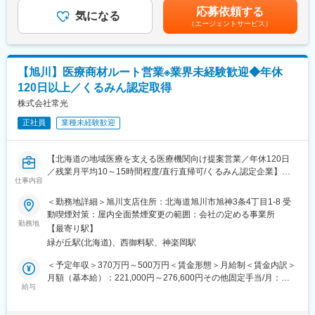
【業務概要】
＞※給与詳細は、年齢・スキルを考慮し決定します。■昇給：年1
応募依頼する
・提案資料作成
気になる
回■賞与：年2回年収420万円／30歳 経験5年年収500万円／32歳
（エージェントサービス）
・顧客要望のヒアリング、製品提案
経験7年賃金はあくまでも目安の金額であり、選考を通じて上下す
・見積もり作成
る可能性があります。月給(月額)は固定手当を含めた表記です。
・製品導入後の定期的なアフターフォロー
・新規訪問
【旭川】医療商材ルート営業※業界未経験歓迎◆年休
120日以上／くるみん認定取得
【その他補足情報】
・長期間の研修を用意しているため職種未経験＆技術的な知識が
株式会社常光
全く無い方でも立ち上りが可能となっております。
正社員
業種未経験歓迎
・正社員登用は前提の採用です。就業態度に問題がなければ原則
登用となり、業界トップクラスシェアを誇る優良企業の正社員と
して安定就業が可能です。（登用率98%、試験やノルマなし）
【北海道の地域医療を支える医療機関向け提案営業／年休120日
・業界トップクラスのIoT製品や医療システムに触れる事が可能で
／残業月平均10～15時間程度/直行直帰可/くるみん認定企業】
す。また、販売スキルだけでなく薬局運営コンサルティングのス
仕事内容
キルも習得可能なため市場価値向上が可能です。
■職務詳細：
＜勤務地詳細＞旭川支店住所：北海道旭川市旭神3条4丁目1-8 受
医療機器ディーラーの営業担当として、得意先の病院やクリニッ
動喫煙対策：屋内全面禁煙変更の範囲：会社の定める事業所
【ポジションの魅力】
クへのルート営業を担当していただきます。
勤務地
・同社の製品やシステムが、24時間止めてはならない医療現場の
【最寄り駅】
安心安全や、医療従事者の負担軽減に大きく貢献しています。
緑が丘駅(北海道)、西御料駅、神楽岡駅
・既存企業を主に病院・医院に向けて医療機器の情報提供および
・調剤というニッチな分野で、業界トップクラスのシェアを誇る
営業を担当
＜予定年収＞370万円～500万円＜賃金形態＞月給制＜賃金内訳＞
製品が多数あります。寡占市場だからこそ、競合製品を使ってい
・支店管轄エリアの担当施設を定期的に訪問、お客様のニーズに
月額（基本給）：221,000円～276,600円その他固定手当/月：
る顧客からいかにシェアを獲得するか、試行錯誤する面白さがあ
即した提案を実施。1人あたり5～20施設を担当、代理店とのやり
給与
20,000円～33,000円＜月給＞241,000円～309,600円＜昇給有無
ります。
取りも担当
＞有＜残業手当＞有＜給与補足＞※ご経験や選考の評価に応じて総
・同社の営業に決まったマニュアルはなく、自分なりの創意工夫
※旭川支店では北は稚内、南は富良野方面占冠まで