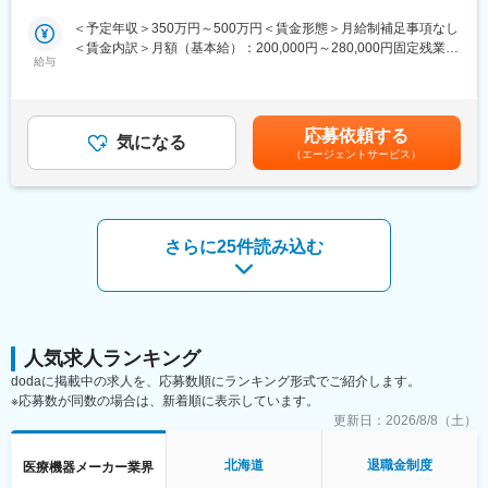
からチャレンジできる事に加えて、メーカー直雇用という貴重な
得可能）
求人となっております。IT領域へキャリアチェンジされたい方歓
＜予定年収＞350万円～500万円＜賃金形態＞月給制補足事項なし
・担当する病院によっては、営業車を貸与し直行直帰の日も発生
迎しております！
＜賃金内訳＞月額（基本給）：200,000円～280,000円固定残業手
します。
給与
当/月：40,000円～70,000円（固定残業時間33時間0分/月）超過し
・社用車・電車を利用しての営業活動となります。（キャッチア
【業務内容】
た時間外労働の残業手当は追加支給＜月給＞240,000円～350,000
ップ後は直行直帰が可能です。）
お客様との仕様打合せや現地でのシステムカスタマイズも発生す
円（一律手当を含む）＜昇給有無＞有＜残業手当＞有＜給与補足
るため、社内でのデスクワークが6割、お客様先での業務が4割ほ
＞※給与詳細は、年齢・スキルを考慮し決定します。■昇給：年1
■日機装の透析装置の強み：
応募依頼する
どとなります。また、外部のITベンダーとの打ち合わせ等もある
気になる
回■賞与：年2回賃金はあくまでも目安の金額であり、選考を通じ
・透析装置におけるシェアは50%を超えており、業界で圧倒的な
（エージェントサービス）
ため、関係者が多いのも当職種の特徴の一つとなります。
て上下する可能性があります。月給(月額)は固定手当を含めた表記
知名度を誇ります。
最初は一つの製品を担当いただきシステムと製品専門性を高めて
です。
・全自動溶解装置やモニタリングする装置は他社であまり作って
頂きますが、経験に応じて他のシステムや対応範囲を広げて頂き
おらず、病院側がコストメリットでるような仕組み、製品づくり
ます。
を心掛けています。
さらに25件読み込む
【ポジションの魅力】
■入社後の教育
・長期間の研修を用意しているため職種未経験＆技術的な知識が
・生体系、技術系の教育を東京にて実施します（座学３～４
全く無い方でも立ち上りが可能となっております。
日）。その後は営業拠点でOJTを実施します。
・業界トップクラスの調剤システムやIoT製品を扱っており、業務
を通して最新の技術に触れることが可能です。
変更の範囲：会社の定める業務
・正社員登用は前提の採用です。就業態度に問題がなければ原則
人気求人ランキング
登用となり、業界トップクラスシェアを誇る優良企業の正社員と
dodaに掲載中の求人を、応募数順にランキング形式でご紹介します。
して安定就業が可能です。（登用率98%、試験ノルマなし）
※応募数が同数の場合は、新着順に表示しています。
更新日：
2026/8/8（土）
【同社の魅力】
◆医療業界に貢献：
北海道
退職金制度
医療機器メーカー業界
最新のIoT技術に注力しており、これまで人の手でアナログに行わ