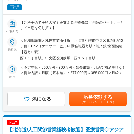
正社員
【外科手術で手術の安全を支える医療機器／医師のパートナーと
して市場を切り拓く】
仕事内容
■ミッション
業界を牽引するリーディングカンパニーとして、「手術を成功に
＜勤務地詳細＞札幌営業所住所：北海道札幌市中央区北2条西13
導くあらゆる医師のBuddy」になることをミッションとしていま
丁目1-1 K2（ケーツー）ビル4F勤務地最寄駅：地下鉄/東西線線／
す。
勤務地
西11丁目駅受動喫煙対策：屋内全面禁煙変更の範囲：会社の定め
【最寄り駅】
る事業所
西１１丁目駅、中央区役所前駅、西１５丁目駅
■業務内容
サージェリー事業部の営業として、北海道エリアの病院を担当し
＜予定年収＞600万円～800万円＜賃金形態＞月給制補足事項なし
ます。扱う製品は外科手術で使用される「ヘルニア治療デバイ
＜賃金内訳＞月額（基本給）：277,000円～388,000円＜月給＞
ス」と「止血材」です。
給与
277,000円～388,000円＜昇給有無＞有＜残業手当＞有＜給与補足
・担当テリトリー内で新規顧客を獲得し、売上計画を達成する
＞※給与詳細は、経験・能力により決定します。※上記はインセン
・医師、看護師、院内スタッフに対して自社製品の紹介、また適
ティブ込みの金額です。※外勤日当は実績に応じて別途支給となり
正使用の手順に関しての説明、トレーニングを行う。（適正使用
ます。賃金はあくまでも目安の金額であり、選考を通じて上下す
応募依頼する
の説明の為、必要に応じてオペの立ち合いを行います）
気になる
る可能性があります。月給(月額)は固定手当を含めた表記です。
（エージェントサービス）
・販売代理店へ訪問し、各病院担当者との関係性を構築し、院内
または競合情報を入手する。更に新規製品の導入が円滑に進むよ
うに努める
NEW
■業務の魅力
【北海道/人工関節営業経験者歓迎】医療営業◇アジア
・医療現場で専門知識を習得し、医師のパートナーとして信頼を