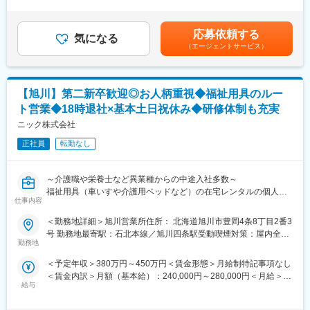
た時間外労働の残業手当は追加支給＜月給＞420,000円～496,000
（3）様々な業界の普段会えない役職者に会える
せいたします。
円（一律手当を含む）＜昇給有無＞有＜残業手当＞有＜給与補足
＜具体的な業務内容＞
＞■昇給：年1回■上記年収は30時間分の時間外勤務手当が含まれ
【企業紹介WEBページ】
応募依頼する
・医療機器の据付・定期点検・修理（緊急・予定）作業
気になる
ております※上記年収範囲は目安でございますので、ご経験や選考
■会社概要
（エージェントサービス）
・顧客の問題を迅速に社内へのエスカレーションを行う
の過程で上下することがございます※年度途中入社者は対象期間
https://www.youtube.com/watch?v=Ge4KiEjNYaM
・顧客、社内への迅速な報告・提案
中、日割計算あり賃金はあくまでも目安の金額であり、選考を通
■採用サイト内動画ページ
・品質方針に基づいて特定された機器の安全性の問題の報告
じて上下する可能性があります。月給(月額)は固定手当を含めた表
https://trim-saiyo.jp/movie/
・保守・修理業務に関する顧客への提案・修理請求作業
記です。
【旭川】第二新卒歓迎◎お人柄重視◆福祉用具のルー
・お客様要求に対しての電話サポート、リモート診断等
変更の範囲：会社の定める業務
ト営業◆18時退社×基本土日祝休み◆研修体制も充実
■担当製品：
ニック株式会社
医療機関で使用されるCTやMRI、カテーテル治療に使われる画像
正社員
転勤なし
診断等になります。医療×ITのイノベーションを通して、検査だけ
でなく医療情報連携の最適化、病院内のワークフロー改善など医
療の世界に新たな価値を生み出していく製品です。
～介護職や栄養士など異業種からの中途入社多数～
福祉用具（車いすや介護用ベッドなど）の在宅レンタルの個人利
■働き方：コアタイムなしのフレックス勤務制でございますのでご
仕事内容
用者向け営業とケアマネージャーや福祉介護施設の担当者向けの
自身の裁量を持って就業することが可能です。また製品トラブル
法人営業を担当いただきます。
＜勤務地詳細＞旭川営業所住所： 北海道旭川市豊岡4条8丁目2番3
時の一次対応はコールセンターが行っております。現場対応が必
号 勤務地最寄駅：石北本線／旭川四条駅受動喫煙対策：屋内全面
要な場合は拠点毎に当番を決めており対応を行っております。
■担当業務：
勤務地
禁煙変更の範囲：会社の定める事業所
※緊急対応の頻度は各拠点で月1～3回程度/遠方の場合は協力会社
・福祉用具や医療機器の選定・販売/レンタル契約・納品・契約後
に依頼を行うケースがあります。
＜予定年収＞380万円～450万円＜賃金形態＞月給制特記事項なし
の定期フォロー・住宅改修
＜賃金内訳＞月額（基本給）：240,000円～280,000円＜月給＞
■研修体制：
給与
240,000円～280,000円＜昇給有無＞有＜残業手当＞有＜給与補足
■営業手法：
入社時研修（座学）後に現場配属となります。OJT研修メイン
＞予定年収はあくまでも目安の金額であり、選考を通じて上下す
居宅介護支援事業所に在籍するケアマネージャー、福祉介護施設