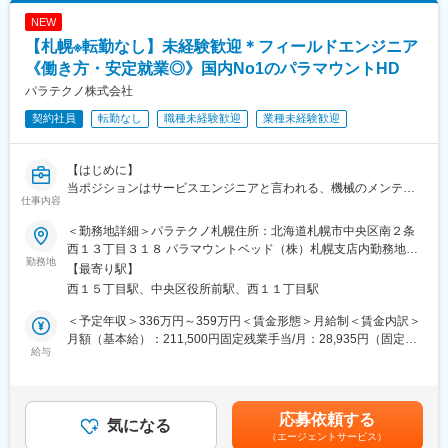
・製品単価：数十万円～数百万円
NEW
変更の範囲：会社の定める業務
・競合優位性：フクダ電子とオムロンヘルスケアの両社の商品を
【札幌※転勤なし】未経験歓迎＊フィールドエンジニア
販売できるのは当社のみです。血圧計、体温計のデータを飛ば
し、病院の電子カルテに表示するなど、これまでにない画期的な
《働き方・安定就業◎》国内No1のパラマウントHD
提案をする事ができます。
パラテクノ株式会社
契約社員
転勤なし
職種未経験歓迎
業種未経験歓迎
■研修：
業界経験をお持ちでなくても、研修やOJTを通じて医療業界の知
識やスキルを身につけ、現場で活躍いただける体制が整っていま
【はじめに】
す。具体的には半年間で独り立ちしてもらうために、入社時・50
当ポジションはサービスエンジニアと言われる、機械のメンテナ
日目・150日目と3回に分けた研修プログラムを用意。人体のしく
仕事内容
ンスを行う技術職となります。メンテナンススキルの市場価値は
みや製品知識を中心とし、座学と実技を交えた研修です。集合研
上昇の一途を辿っており、同社で得られるスキルも例外ではあり
修の合間の期間は配属先でのOJTにてキャッチアップいただきま
＜勤務地詳細＞パラテクノ札幌住所：北海道札幌市中央区南２条
ません。完全未経験から市場価値を高める事ができる貴重な求人
す。
西１３丁目３１８ パラマウントベッド（株）札幌支店内勤務地最
となります。
勤務地
寄駅：東西線／西11丁目駅受動喫煙対策：屋内全面禁煙変更の範
【最寄り駅】
【業務内容】
■長期就業できる環境：
囲：会社の定める事業所
西１５丁目駅、中央区役所前駅、西１１丁目駅
経験・習熟度によって業務バランスを調整いたします。
・転勤：エリア内で発生する可能性あり ※全国転勤はございませ
（1）パラマウントベッド株式会社製品（ベッド、車いす等）の修
ん
＜予定年収＞336万円～359万円＜賃金形態＞月給制＜賃金内訳＞
理・点検・清掃・保守及び事務処理
・手当：住宅手当、家族手当、育英一時支援金など充実
月額（基本給）：211,500円固定残業手当/月：28,935円（固定残
（2）ベッド、備品の個体調査及び事務処理
給与
・年休128日
業時間15時間0分/月）超過した時間外労働の残業手当は追加支給
（3）小型洗浄機の問い合わせ、修理の一次対応
＜月給＞240,435円（一律手当を含む）＜昇給有無＞有＜残業手
（4）通信機器、システムの問い合わせ、修理の一次対応
■フクダコーリンの特徴・魅力：
当＞有＜給与補足＞上限年収には平均残業時間に基づく残業代＋
（5）担当病院、介護施設への当社サービスの紹介、提案
同社は「医療事故1/100 健康寿命100年への貢献」という理念に
日帰り日当の想定額が含まれています。■内容：・社命で1日5h以
応募依頼する
（6）担当病院、介護施設のニーズ、課題の把握と情報の社内共有
気になる
沿った製品ラインナップを持っており、医療従事者の不足が顕著
上の外出：1200円支給・宿泊を伴う1日5h以上の外出：2200円支
（エージェントサービス）
活動
な地域医療や、医療に携わる方々が安心して患者様に向き合える
給■参考例：週4日日帰り出張をした場合・1200円×4=週4800円・