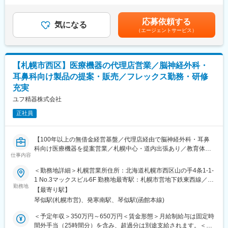
いたご利用者様宅を訪問し、状況をヒアリングし、具体的な提案
と言えます。
る可能性があります。賞与：年2回（7月・12月）昇級：年1回（1
を行います。
月）※会社及び個人の業績によります。賃金はあくまでも目安の金
応募依頼する
また、ケアマネージャーや福祉介護施設の担当者には、施設で使
■キャリアパス：
気になる
額であり、選考を通じて上下する可能性があります。月給(月額)は
（エージェントサービス）
用される医療機器や家電、電気機器等の幅広い商材の提案営業を
ご経験を積むにつれ、リーダー、主任、係長、課長、所長、ブロ
固定手当を含めた表記です。
お任せします。お客様のニーズに合わせた商品をメーカーから卸
ック長と昇格することが可能です。
し提案していく、ソリューション営業となります。
■企業概要：
【札幌市西区】医療機器の代理店営業／脳神経外科・
■配属部署について：
車いすの設計・製造・販売を総合的に手掛ける、売上高103億円
耳鼻科向け製品の提案・販売／フレックス勤務・研修
営業一人で外回りが主ですが、3～4名のチームを組んでいます。
の三貴グループで、同社はご利用者様への直接販売やレンタル事
充実
各チームにリーダーが1名おり、情報共有や相談が活発に行われて
業を行っています。業界内での知名度・信頼度は高く、老人ホー
います。できないことはリーダーやメンバー間でフォローし合う
ムや福祉施設をはじめ、全国の官公庁や病院などと幅広く取引実
ユフ精器株式会社
という風土ですので、一人で悩む必要はありません。実際、他業
績を持ち、安定成長を続けています。
正社員
界の営業職や販売職など未経験から入社した社員も多く在籍して
います。
変更の範囲：会社の定める業務
【100年以上の無借金経営基盤／代理店経由で脳神経外科・耳鼻
■仕事のやりがい：
科向け医療機器を提案営業／札幌中心・道内出張あり／教育体制
営業一人が担当するエリアは1～2区程度ですが、長年お付き合い
仕事内容
充実】
させて頂いている方も多く、深い信頼関係を築けるのが特徴で
■業務概要
す。車いす一つをとっても、長期にわたり身体の一部としてご利
＜勤務地詳細＞札幌営業所住所：北海道札幌市西区山の手4条1-1-
当社は創業100年以上の歴史を持つ医療機器専門メーカー・商社
用いただくため、お客様一人ひとりに合わせた最適な提案をし、
1 No.3マックスビル6F 勤務地最寄駅：札幌市営地下鉄東西線／琴
です。本ポジションでは、札幌営業所にて代理店を通じて脳神経
勤務地
使い勝手の良さを追究していきます。お客様一人ひとりのご要望
似駅受動喫煙対策：屋内全面禁煙変更の範囲：会社の定める事業
【最寄り駅】
外科・耳鼻科領域を中心とした医療機器の提案営業を担当してい
をきちんと吸い取り形にしていった結果、ご提案した福祉用具を
所
琴似駅(札幌市営)、発寒南駅、琴似駅(函館本線)
ただきます。営業範囲は札幌市内が中心ですが、道内全域をカバ
ご利用いただき、お一人で外出できるようになったり、ご負担が
ーし、必要に応じて函館や釧路などへの出張も発生します。
軽くなったりし、感謝のお言葉を頂ける瞬間は大きなやりがいだ
＜予定年収＞350万円～650万円＜賃金形態＞月給制給与は固定時
と言えます。
間外手当（25時間分）を含み、超過分は別途支給されます。＜賃