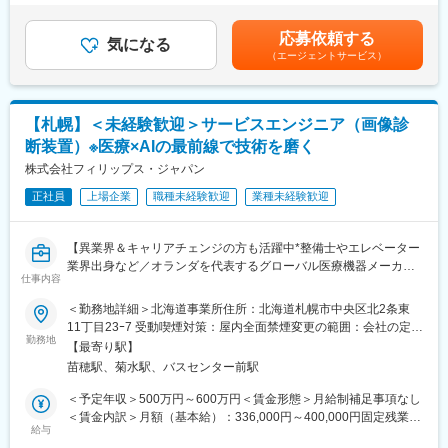
入アップを目指せる環境です。
給＜月給＞244,000円～420,000円（一律手当を含む）＜昇給有無
＞有＜残業手当＞有＜給与補足＞■固定給に加え、販売実績に応じ
■当ポジションの魅力：
応募依頼する
【求人ポイント◎】
気になる
たインセンティブ制度があります。■昇給年１回■賞与：年2回（7
・当社ではノルマのために無理な営業を行うことはありません。
（エージェントサービス）
■未経験の方も歓迎です。異業種・営業未経験から入社された方も
月・12月）基本給の3ヶ月分程度を想定賃金はあくまでも目安の
あくまでも「目標」としてチーム制度で協力しながら行動し、お
多数活躍中です。※入社直後からトレーナーが1名つきます。商品
金額であり、選考を通じて上下する可能性があります。月給(月額)
客様のためになる提案を第一に考えています。
説明のトーク練習や営業同行を行います。
は固定手当を含めた表記です。
・医療機器・医療商材の代理店営業の為、医療業界、知識を身に
■成績等に応じて若くしてのキャリアアップが可能です。(30代で
付けることができます。
【札幌】＜未経験歓迎＞サービスエンジニア（画像診
の支店長登用実績多数あり)
・家族手当等の福利厚生も充実しており、長期就業できる環境で
断装置）※医療×AIの最前線で技術を磨く
■固定給に加え、販売実績に応じたインセンティブ制度がありま
す。
す。
株式会社フィリップス・ジャパン
・長時間の残業は発生しません。残業月平均10～15時間程度で
全体平均で年間約50万円の支給実績があり、成果に応じてさらに
す。
正社員
上場企業
職種未経験歓迎
業種未経験歓迎
高収入を目指すことも可能です。
入社後すぐに数字を任せるのではなく、研修・同行を経て段階的
変更の範囲：会社の定める業務
に目標を持っていただきます。
【異業界＆キャリアチェンジの方も活躍中*整備士やエレベーター
■転勤は基本的にありません。(管理職になった場合、打診可能性
業界出身など／オランダを代表するグローバル医療機器メーカー
はありますが意向に沿います。)
仕事内容
社内公募制度など、キャリアパス充実／従業員世界約67,300名・
100ヵ国以上に展開／語学研修・海外研修でグローバルスキル習
＜勤務地詳細＞北海道事業所住所：北海道札幌市中央区北2条東
【中途入社者アンケート】
得／福利厚生充実／フルフレックス／長期就業◎】
11丁目23ｰ7 受動喫煙対策：屋内全面禁煙変更の範囲：会社の定め
■入社を決めた理由
勤務地
る事業所（リモートワーク含む）
（1）社会貢献できる・お客様に喜んで頂ける
【最寄り駅】
■職務詳細：
（2）安定性・信頼性
苗穂駅、菊水駅、バスセンター前駅
当社のサービスエンジニア職として、医療機器の保守、点検、修
（3）面接官・人
理等をメインに担当していただきます。医療従事者と患者の方々
＜予定年収＞500万円～600万円＜賃金形態＞月給制補足事項なし
■働いてみて感じた魅力
が安心して当社製品をお使いいただけるようサービス提供をする
＜賃金内訳＞月額（基本給）：336,000円～400,000円固定残業手
（1）人間関係が良い、先輩が親切
ポジションです。その他、お客様のニーズをしっかり把握し、販
給与
当/月：84,000円～96,000円（固定残業時間30時間0分/月）超過し
（2）社会貢献できる、客様に喜んで頂ける・応援頂ける
売後の保守契約の説明やサービスに関する説明を行うこともお任