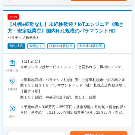
【担当エリア／出張エリアについて】
環境の提供に貢献できます。
4800円×4=月19200円賃金はあくまでも目安の金額であり、選考
・担当エリア：経験、適性、習熟度合いなどを総合的に判断し決
を通じて上下する可能性があります。月給(月額)は固定手当を含め
定します。
変更の範囲：会社の定める業務
た表記です。
NEW
・出張可能性のあるエリア：道北、道央、道南、道東
【札幌※転勤なし】未経験歓迎＊IoTエンジニア《働き
・出張１回の宿泊数目安：2泊3日～3泊4日程（頻度：週1回）
【求人の魅力】
方・安定就業◎》国内No1規模のパラマウントHD
・マンツーマンによる充実したOJT研修を実施しているため、未
パラテクノ株式会社
経験者の方も安心してご就業いただけます。
契約社員
転勤なし
職種未経験歓迎
業種未経験歓迎
・転勤なし！正社員登用後もご本人の希望を鑑み実施しており、
必要最小限の異動で完結するよう調整しています。
【同社について】
【はじめに】
同社は医療介護用ベッド国内No1シェアを有するパラマウントベ
当ポジションはサービスエンジニアと言われる、機械のメンテナ
ッドHDの中核子会社です。
仕事内容
ンスを行う技術職となります。メンテナンススキルの市場価値は
介護用ベッド、医療用のベッド市場で国内において約7割の業界
上昇の一途を辿っており、同社で得られるスキルも例外ではあり
TOPシェアを誇り海外でも高いシェアを獲得しています。
＜勤務地詳細＞パラテクノ札幌住所：北海道札幌市中央区南２条
ません。完全未経験から市場価値を高める事ができる貴重な求人
西１３丁目３１８ パラマウントベッド（株）札幌支店内勤務地最
となります。
勤務地
寄駅：東西線／西11丁目駅受動喫煙対策：屋内全面禁煙変更の範
【最寄り駅】
【業務内容】
変更の範囲：会社の定める業務
囲：会社の定める事業所
西１５丁目駅、中央区役所前駅、西１１丁目駅
主業務は（1）～（3）となる予定です。（（1）（2）70％／
（3）30％）
＜予定年収＞336万円～359万円＜賃金形態＞月給制＜賃金内訳＞
（1）通信商材の納品、設置業務及び事務処理 ※扱う製品：眠り
月額（基本給）：211,500円固定残業手当/月：28,935円（固定残
SCAN、ベッドサイド端末機器、Smart Bed System、眠り
給与
業時間15時間0分/月）超過した時間外労働の残業手当は追加支給
CONNECT
＜月給＞240,435円（一律手当を含む）＜昇給有無＞有＜残業手
（2）通信商材の問い合わせへの電話応対、現場メンテナンス及び
当＞有＜給与補足＞上限年収には平均残業時間に基づく残業代＋
事務処理
日帰り日当の想定額が含まれています。■内容：・社命で1日5h以