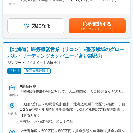
＜賃金内訳＞年額（基本給）：6,159,672円～7,759,836円その他
■同社の特徴
給与
固定手当/月：20,000円固定残業手当/月：133,360円～166,680円
■業務イメージ：
CTやMRIなど最先端の画像診断装置、医療ITの分野でも製品やサ
（固定残業時間32時間0分/月）超過した時間外労働の残業手当は
・担当エリア：札幌市を拠点に北海道を担当いただきます。
ービスを展開するグローバルリーディングカンパニーで、日本国
追加支給＜月額＞666,666円～833,333円（12分割）（一律手当を
※詳細は入社後に決定
内においても130年以上の長い歴史を持ちます。直近では「フォ
含む）＜昇給有無＞有＜残業手当＞有＜給与補足＞※スキル・ご経
・取り扱い製品：バルーンカテーテル等の循環器関連製品
応募依頼する
トンカウンティングCT」と呼ばれる世界初の高解像度CTを開発販
気になる
験などを考慮し決定いたします。※別途インセンティブ支給あり
・訪問件数：3～4施設／日
（エージェントサービス）
売するなど、常に製品品質と技術力の高さで高い評価を獲得し続
（半期ごと、四半期ごと）※職位：アシスタントマネージャー賃金
・営業スタイル：基本は直行直帰スタイル
けております。
はあくまでも目安の金額であり、選考を通じて上下する可能性が
あります。月給(月額)は固定手当を含めた表記です。
■キャリアパス：
変更の範囲：会社の定める業務
【北海道】医療機器営業（リコン）※整形領域のグロー
まずはアシスタントマネージャーとしてご自身もお客様を持ちな
がらご活躍いただき、将来的にはマネージャー（管理職）を目指
バル・リーディングカンパニー／高い製品力
していただきます。
ジンマー・バイオメット合同会社
■業務の魅力：
正社員
業種未経験歓迎
＜長期就業できる＞
土日祝休みの完全週休二日制、かつ緊急対応や休日対応もほとん
■業務内容
どないため、ワークライフバランスを整えることが可能です。
医療機関(整形外科)に対して、人工股関節、人口膝関節などのリコ
＜患者様の命に関わる領域＞
仕事内容
ン製品の営業活動を行っていただきます。既存営業が中心で、ド
扱う製品は、心筋梗塞や狭心症等といった患者様の命に関わる疾
クターと関係構築を進めながら、患者様の1人1人に合わせた提案
患の治療に用いられることが多く、業界の中でも非常にやりがい
＜勤務地詳細＞札幌営業所住所：北海道札幌市北区北7条西一丁目
を行っていただきます。
や貢献度を感じられます。
1-2 SE札幌ビル 6階勤務地最寄駅：JR線／札幌駅受動喫煙対策：
＜具体的な業務例＞
＜製品の開発や改良にも寄与＞
勤務地
敷地内喫煙可能場所あり変更の範囲：会社の定める事業所
【最寄り駅】
・担当する製品の提案、技術サポート（手術の立会いあり／週10
日々の営業活動で得たドクターからの意見やニーズをくみ取り、
札幌駅、さっぽろ駅、北１２条駅
件程度）
開発部隊と連携をすることで、新製品の開発や既存製品の改良に
・最新の医療関連情報の提供、医療機関へのサポート（勉強・セ
も携わることができます。
＜予定年収＞500万円～800万円＜賃金形態＞年俸制＜賃金内訳＞