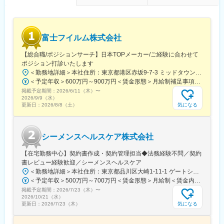
れていた薬剤管理を、全自動で管理、調整、計測、分包まで対応
可能にしました。当社の製品やシステムが、24時間止めてはなら
ない医療現場の安心安全や、医療従事者の負担軽減に大きく貢献
しています。
富士フイルム株式会社
◆高いシェアを持つ製品：
調剤というニッチな分野で、業界トップクラスのシェアを誇る製
【総合職/ポジションサーチ】日本TOPメーカー/ご経験に合わせて
品が多数あります。寡占市場だからこそ、競合製品を使っている
ポジション打診いたします
顧客からいかにシェアを獲得するか試行錯誤する面白さがありま
＜勤務地詳細＞本社住所：東京都港区赤坂9-7-3 ミッドタウン・ウェスト勤務地最寄駅：東京メトロ日比谷線／都営大江戸線／六本木駅受動喫煙対策：敷地内全面禁煙
す。
＜予定年収＞600万円～900万円＜賃金形態＞月給制補足事項なし＜賃金内訳＞月額（基本給）：300,000円～500,000円＜月給＞300,000円～500,000円＜昇給有無＞有＜残業手当＞有賃金はあくまでも目安の金額であり、選考を通じて上下する可能性があります。月給(月額)は固定手当を含めた表記です。
掲載予定期間：
変更の範囲：会社の定める業務
2026/6/11（木）
〜
2026/9/9（水）
気になる
更新日：
2026/8/8（土）
シーメンスヘルスケア株式会社
【在宅勤務中心】契約書作成・契約管理担当◆法務経験不問／契約
書レビュー経験歓迎／シーメンスヘルスケア
＜勤務地詳細＞本社住所：東京都品川区大崎1-11-1 ゲートシティ大崎ウエストタワー勤務地最寄駅：JR線／大崎駅受動喫煙対策：屋内全面禁煙変更の範囲：会社の定める事業所（リモートワーク含む）
＜予定年収＞500万円～700万円＜賃金形態＞月給制＜賃金内訳＞月額（基本給）：250,000円～500,000円＜月給＞250,000円～500,000円＜昇給有無＞有＜残業手当＞有＜給与補足＞※給与詳細は経験・能力・前職給与等を踏まえて決定致します。■昇給：年1回（10月）■賞与：年2回（6月・12月）賃金はあくまでも目安の金額であり、選考を通じて上下する可能性があります。月給(月額)は固定手当を含めた表記です。
掲載予定期間：
2026/7/23（木）
〜
2026/10/21（水）
気になる
更新日：
2026/7/23（木）