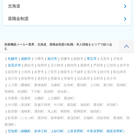
北海道
退職金制度
医療機器メーカー業界、北海道、退職金制度の転職・求人情報をエリアで絞り込
む
札幌市
函館市
小樽市
旭川市
室蘭市
釧路市
帯広市
北見市
夕張市
岩見沢市
網走市
留萌市
苫小牧市
稚内市
美唄市
芦別市
江別市
赤平市
紋別市
士別市
名寄市
三笠市
根室市
千歳市
滝川市
砂川市
歌志内市
深川市
富良野市
登別市
恵庭市
伊達市
北広島市
石狩市
北斗市
上川郡（鷹栖町、東神楽町、当麻町、比布町、愛別町、上川町、東川町、美瑛町、
和寒町、剣淵町、下川町、新得町、清水町）
河東郡（音更町、士幌町、上士幌町、鹿追町）
中川郡（美深町、音威子府村、中川町、幕別町、池田町、豊頃町、本別町）
紋別郡（遠軽町、湧別町、滝上町、興部町、西興部村、雄武町）
虻田郡（ニセコ町、真狩村、留寿都村、喜茂別町、京極町、倶知安町、豊浦町、洞
爺湖町）
空知郡（南幌町、奈井江町、上砂川町、上富良野町、中富良野町、南富良野町）