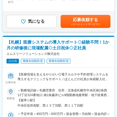
■業務詳細
給与
金内訳＞月額（基本給）：240,000円～430,000円固定残業手当/
・代理店への商品案内、提案活動
■キャリアパス：
月：32,500円～62,500円（固定残業時間25時間0分/月）超過した
・医療機関（病院、クリニック等）の医師や看護師との関係構
ご経験を積むにつれ、リーダー、主任、係長、課長、所長、ブロ
時間外労働の残業手当は追加支給＜月給＞272,500円～492,500円
築、ニーズヒアリング
ック長と昇格することが可能です。
（一律手当を含む）＜昇給有無＞有＜残業手当＞有＜給与補足＞■
応募依頼する
・新製品や改良品の知識習得および代理店・医療現場への情報提
気になる
賞与：年2回賃金はあくまでも目安の金額であり、選考を通じて上
（エージェントサービス）
供
■企業概要：
下する可能性があります。月給(月額)は固定手当を含めた表記で
・学会や勉強会などでの製品PRや情報収集
車いすの設計・製造・販売を総合的に手掛ける、売上高103億円
す。
・見積書・提案資料の作成、納品・アフターフォロー
の三貴グループで、同社はご利用者様への直接販売やレンタル事
・業務効率化や営業戦略の立案・実行
業を行っています。業界内での知名度・信頼度は高く、老人ホー
【札幌】医療システムの導入サポート◇経験不問！1か
コミュニケーション力を活かし、現場の声を的確にキャッチし、
ムや福祉施設をはじめ、全国の官公庁や病院などと幅広く取引実
月の研修後に現場配属◇土日祝休◇正社員
最適な提案を行います。
績を持ち、安定成長を続けています。
エムスリーソリューションズ株式会社
■扱うサービス
変更の範囲：会社の定める業務
正社員
職種未経験歓迎
業種未経験歓迎
主に脳神経外科・耳鼻科向け手術用器具・消耗品等。新製品のリ
リースも多く、知識のアップデートが重要です。
【医療現場を支えるやりがい◎電子カルテや予約管理システムを
■組織構成
導入するクリニックをサポート／ほとんどの社員が未経験入社】
札幌営業所はアットホームな雰囲気で、20～40代を中心に中途入
仕事内容
社者が多数活躍しています。
■職務内容：
＜勤務地詳細＞札幌営業所 住所：北海道札幌市中央区南2条西
当社製品である、電子カルテや予約管理システムの導入支援をお
12丁目324番地11 南2条藤井ビル9階勤務地最寄駅：地下鉄東西線
■業務の魅力
任せします。クリニックへの訪問が多いため、外勤がメインとな
勤務地
線／西11丁目駅駅受動喫煙対策：屋内全面禁煙変更の範囲：会社
医療現場に貢献しながらドクターやスタッフとの信頼関係を構築
【最寄り駅】
ります。
の定める事業所
できるやりがいある仕事です。社会貢献性も高く、営業としての
中央区役所前駅、西１５丁目駅、西１１丁目駅
成長を実感できます。
＜具体的な業務内容＞
＜予定年収＞400万円～600万円＜賃金形態＞月給制＜賃金内訳＞
◎システム導入時：