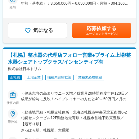
ミナーの主催など）
年額（基本給）：3,650,000円～6,650,000円＜月額＞304,166円
・販売代理店へのサポート（製品情報の提供・勉強会の主催な
□■□オーバスネイチメディカルの特徴□■□
給与
～554,166円（12分割）＜昇給有無＞有＜残業手当＞無＜給与補
ど）
＜風通しの良さ＞
足＞上記年収には100％達成時のセールスインセンティブを含
・各種学会への参加
温かい社員が多く非常に風通しの良い社風です。また、少数組織
む。（年俸制+セールスインセンティブ）※現年収や経験をふまえ
■担当エリア：北海道
だからこそ、社歴や年齢関係なく意見交換ができる環境です。
つつ、選考を通じて変動する可能性がある為、上記条件を約束で
応募依頼する
■担当製品：人工股関節、人口膝関節など
＜国内でも支持される製品力＞
気になる
きるものではありません。■インセンティブ：年間目標を個人・チ
（エージェントサービス）
■本ポジションの魅力
他の外資系メーカーと違い、日本のドクターの意見やニーズをも
ーム・会社の3つの軸で100％達成した場合、135万円を支給賃金
ジンマー・バイオメット社は、整形外科領域ではトップクラスの
とに製品の開発・改良を行っていることも多いため、国内の医療
はあくまでも目安の金額であり、選考を通じて上下する可能性が
会社で、整形のドクターで知らない人はほとんどいません。 整形
現場から高く評価されております。実際に「この場面ではオーバ
あります。月給(月額)は固定手当を含めた表記です。
外科分野は高齢化によりもっとも伸びる市場の一つです。
スネイチの製品しかない！」とオーダーを頂く機会も多く、差別
【札幌】整水器の代理店フォロー営業※プライム上場/整
製品力・製品数がありますので、患者の多種多様な疾患に対し幅
化が難しいカテーテル領域においてもオンリーワンの製品にこだ
水器シェアトップクラス/インセンティブ有
広い提案ができます。また、実際に自分の売った製品で患者の
わり続けております。
QOL向上を叶えられたお話をドクター経由で聞くこともある、非
株式会社日本トリム
常に社会貢献度の高い営業職になります。
変更の範囲：会社の定める業務
正社員
上場企業
職種未経験歓迎
業種未経験歓迎
■働き方
直行直帰のワークスタイルですので、ご自身の裁量次第でフレキ
シブルなスケジューリングも可能です。エリア毎に週1回のペース
＜健康志向の高まりでニーズ増／残業月20時間程度年休120日／
でミーティングを行いますし(エリアにより差異あり)、社内イント
成果が給与に反映！ハイプレイヤーの方だと40～50万円／月のイ
ラネットから学術文献などのナレッジが共有可能のため、直行直
仕事内容
ンセンティブを獲得＞
帰に不安な方でも安心していただけます。
【同社の紹介】
＜勤務地詳細＞札幌支社住所：北海道札幌市中央区北五条西6-2
■教育制度
■整水器の販売等を行うリーディングカンパニーです。
札幌センタービル12F勤務地最寄駅：札幌市営地下鉄東豊線／さ
当社ではトレーニングルームとオンラインのハイブリッドでの研
■同社の整水器について：浄水した水を電気分解し<電解水素水>
勤務地
っぽろ駅受動喫煙対策：屋内全面禁煙変更の範囲：会社の定める
修もあります。研修期間は3～6ヶ月間。医療ビジネスや整形外科
【最寄り駅】
を作ります。飲む事により胃腸症状改善の効果等が認められ管理
事業所
の基礎知識、製品知識などしっかりと身につけることができま
さっぽろ駅、札幌駅、大通駅
医療機器として認証されており、コア技術による高い製品力が特
す。
長です。予防医療や健康維持志向の高まりからニーズが増加して