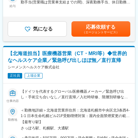
勤手当(営業職は営業車支給までの間)、深夜勤務手当、休日勤務手
当社は1949年の設立以来、医療技術の革新を続け、電池式体外型
上回ります。調剤薬局の全店舗に必ず1台以上の分包機が導入され
給与
当＜賃金内訳＞年額（基本給）：4,200,000円～6,000,000円＜月
ペースメーカの開発やリードレスペースメーカ、手術支援ロボッ
ております。また、全国7千件以上ある病院にも必ず分包機は導入
額＞350,000円～500,000円（12分割）＜昇給有無＞有＜残業手当
トなどを提供しています。育児費用補助制度など、働きやすい環
されており、調剤機器業界は非常に規模の大きい業界となりま
＞無＜給与補足＞※記載年収はあくまで目安■営業職29歳、入社4
境を整えています。市場シェアの高い製品を扱い、社会貢献性の
す。
年目の場合固定年収 500万円 インセンティブ 380万円35歳、
高い仕事に携わりたい方におすすめです。
応募依頼する
その中で当社は医療・薬科機器やシステムの設計から製造、販
気になる
入社8年目の場合固定年収 600万円 インセンティブ 400万円
（エージェントサービス）
売、メンテナンスまでを行っています。今では調剤薬局関係者で
賃金はあくまでも目安の金額であり、選考を通じて上下する可能
■組織体制：Coronary & Renal Denervation
当社を知らない方はおらず、調剤薬局でトップシェアクラスを誇
性があります。月給(月額)は固定手当を含めた表記です。
主に循環器内科における心臓カテーテル関連製品を取り扱ってい
り、医療に貢献しております。
る部署です。低侵襲（身体に負担の少ない）治療ができることが
また当社の強みは、社員一人一人の高い力量と、お客様への細や
【北海道担当】医療機器営業（CT・MRI等）◆世界的
特徴です。
かな心づかいです。お客様の要望や困りごとに対しては丁寧に向
・主要製品URL：「心臓・血管」カテゴリ内の「バスキュラー製
なヘルスケア企業／緊急呼び出しほぼ無／直行直帰
き合い、社内の困りごとを抱えるメンバーには部署の垣根を超え
品」の各製品
て助け合う社風です。
シーメンスヘルスケア株式会社
https://www.medtronic.com/jp-ja/healthcare-
professionals/products.html
正社員
上場企業
変更の範囲：会社の定める業務
■評価制度：
【ドイツを代表するグローバル医療機器メーカー／緊急呼び出
社員の努力と成果を正当に評価するインセンティブ制度が充実し
し・手術立ち合いなし／直行直帰／入社時研修、階層別研修など
ています。
仕事内容
手厚い研修体制/社内公募制度など、キャリアパス充実／「2025年
100%達成の場合は3桁の支給が見込めます。
働きがい認定企業」受賞】
＜勤務地詳細＞北海道営業所住所：北海道札幌市中央区北3条西4-
■業務概要：
1-1 日本生命札幌ビル21F受動喫煙対策：屋内全面禁煙変更の範
■仕事詳細
医療機器の営業職として、医師や販売代理店と連携し、最適な治
勤務地
囲：会社の定める事業所（リモートワーク含む）
【最寄り駅】
当社の医療機器全般を取り扱う営業担当として、各エリアの大病
療方法の提案を行います。新製品の特徴や効果を説明し、データ
さっぽろ駅、札幌駅、大通駅
院に対してシーメンス社製の大型医療機器を納入すべく、営業活
分析を駆使して戦略的にアプローチします。また、手術に立ち会
動していただきます。
い、技術的なサポートも担当し、患者様の健康に貢献します。