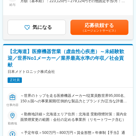
月額（基本給）：223,120円～279,124円その他固定手当/月：
■働き方：
既にお取引のあるお客様へのフォローを中心に行い、日々の運用
給与
15,000円固定残業手当/月：37,220円～45,960円（固定残業時間
担当医療機関は主に大学病院や基幹病院となります。泊り出張は
状況やお困りごとをヒアリングしながら、新たな製品やシステム
20時間0分/月）超過した時間外労働の残業手当は追加支給＜月給
週1～2日程度ございますが、ご自身でスケジューリングができま
のご提案を行っていただきます。
＞275,340円～340,084円（一律手当を含む）＜昇給有無＞有＜残
すので、日帰り出張で対応することも可能です。
また、販売代理店との情報交換や、薬局新規オープン時の店舗レ
業手当＞有＜給与補足＞※上記年収は平均賞与を含む金額です。給
応募依頼する
イアウト提案など、お客様の事業運営をサポートする役割も担い
気になる
与詳細は面接にて応相談。■昇給：年1回（4月）■賞与：年2回（6
■研修・教育制度：
（エージェントサービス）
ます。
月・12月）※3～4ヶ月分（過去実績3.6ヶ月分）■年収例：・410万
入社後は約3か月の研修を行っています。座学研修だけでなく、実
円（23歳／入社1年目）・450万円（30歳／入社8年目）賃金はあ
際に担当する製品の操作を頂くなど基礎的な知識を身につけてか
■教育体制
くまでも目安の金額であり、選考を通じて上下する可能性があり
らの現場配属になります。現場配属後もオンラインでの座学やト
入社後は先輩社員との同行営業からスタートします。
ます。月給(月額)は固定手当を含めた表記です。
レーナーからのインプットなど業界知識や製品知識を学ぶ機会は
【北海道】医療機器営業（虚血性心疾患）～未経験歓
製品知識や業界知識、お客様対応の流れを学びながら徐々に担当
非常に豊富ですので業界未経験であってもご安心ください。
迎／世界No1メーカー／業界最高水準の年収／社会貢
顧客を引き継いでいきます。
献
独り立ち前には製品説明のロールプレイングなども実施してお
変更の範囲：会社の定める業務
り、最長半年程度かけて育成を行うため、医療業界未経験の方で
日本メドトロニック株式会社
も安心してチャレンジいただけます。
正社員
実際に食品業界や人材業界など、異業界出身者も多数活躍してい
ます。
～世界のトップを走る医療機器メーカー/従業員数世界95,000名、
■担当製品：
150ヵ国への事業展開/圧倒的な製品力とブランド力/正当な評価体
薬を小分けにして包む「分包機」、薬品や分量が正しいかチェッ
仕事内容
制/1秒に2人の患者さんの生活を毎時間、毎日、変え続けられると
クをする「監査支援装置」、患者様へどんな薬を提供したかを一
いう社会貢献度～
括管理したり、薬の飲み合わせをチェックする「調剤支援システ
＜勤務地詳細＞北海道エリア住所：北海道 受動喫煙対策：屋内全
ム」等の製品です。
面禁煙変更の範囲：会社の定める事業所（リモートワーク含む）
■企業の特徴／魅力：
勤務地
当社は、業界内での圧倒的知名度を誇り、医療機器メーカーとし
■当社の魅力：
＜予定年収＞500万円～800万円＜賃金形態＞年俸制【手当】 通
て最前線で業界をリードしています。
調剤薬局は全国で約6.3万件あり、コンビニの数（約5.7万件）を