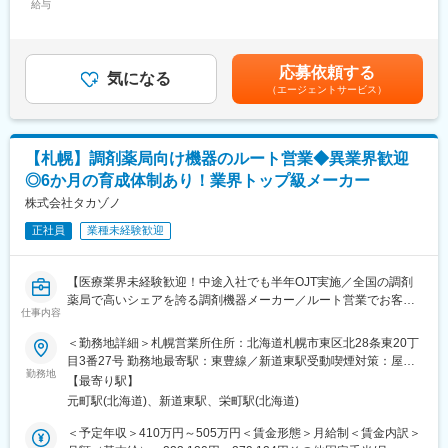
★3か月の基礎研修に加え、社内公募や他部門を体験できる制度な
はありません。
給与
当/月：50,000円～80,000円（固定残業時間20時間0分/月）超過し
ど成長を後押しする仕組みが豊富です！
エリア内はLINEや電話、メールなどで密に情報交換が行われてお
た時間外労働の残業手当は追加支給＜月給＞300,000円～430,000
り、対面では月に2回のMTGによって交流することができます。
円（一律手当を含む）＜昇給有無＞有＜残業手当＞有＜給与補足
■職務内容：
他、全社員MTGが年に2回実施され、他エリア営業担当やバック
＞※上記は、セールスインセンティブのターゲット金額を含めた理
応募依頼する
医師や医療従事者に対して、前立腺がんの治療に使用される医療
オフィス社員とも交流する機会があります。
気になる
論年収となります。セールスインセンティブは個人業績により算
（エージェントサービス）
機器の提案営業を行います。
定されます。※具体的な年収金額については能力・経験等を考慮し
＜具体的な業務例＞
◎研修制度
て決定・提示いたします。※別途、勤務状況に応じた手当がありま
・担当製品の提案、技術サポート（症例立会いあり）
入社後研修では座学やOJT、ロープレ等も実施。安心して営業活
す。賃金はあくまでも目安の金額であり、選考を通じて上下する
・最新の医療関連情報の提供、サポート（勉強・セミナーの主催
動を開始していただける環境を整えています。
可能性があります。月給(月額)は固定手当を含めた表記です。
【札幌】調剤薬局向け機器のルート営業◆異業界歓迎
など）
（研修期間/内容はご経験に合わせて決定します。例）2週間の本
◎6か月の育成体制あり！業界トップ級メーカー
・販売代理店へのサポート（製品情報の提供、勉強会の主催な
社座学研修→2週間の配属先OJT→ご自身の施設を担当）
ど）
株式会社タカゾノ
・各種学会への参加
正社員
業種未経験歓迎
＜営業スタイル＞
変更の範囲：会社の定める業務
大学病院や基幹病院のドクターや医療従事者に対して製品提案を
行います。製品のスペシャリストとして、「この患者にはどのよ
【医療業界未経験歓迎！中途入社でも半年OJT実施／全国の調剤
うに使用するか」を医師に提言しながら、販売を行うコンサルテ
薬局で高いシェアを誇る調剤機器メーカー／ルート営業でお客様
ィングに近い営業スタイルです。
仕事内容
とじっくり向き合う／業界トップ級シェア】
＜勤務地詳細＞札幌営業所住所：北海道札幌市東区北28条東20丁
■担当製品について：
■業務内容：
目3番27号 勤務地最寄駅：東豊線／新道東駅受動喫煙対策：屋内
「SpaceOAR」という前立腺がん治療で行われる放射線治療の副
調剤薬局や医療機関に対し、分包機や調剤支援システムなどの提
勤務地
全面禁煙変更の範囲：会社の定める事業所
作用を軽減するための医療機器です。日本国内では90％以上のマ
【最寄り駅】
案営業を担当いただきます。
ーケットシェアがあり、医師との関係構築をしていきながら、中
元町駅(北海道)、新道東駅、栄町駅(北海道)
分包機とは、薬を患者様ごとに自動で小分けして包装する機械の
長期で関係構築を築いていくスタイルです。
ことで、薬剤師の業務効率化・医療ミス防止・患者様の待ち時間
＜予定年収＞410万円～505万円＜賃金形態＞月給制＜賃金内訳＞
短縮に役立つ製品です。