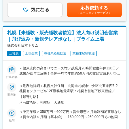
合的に判断致します。※その他固定手当…勤務地手当■昇給：年1
が重要です。また個人だけでなく拠点単位での表彰制度もありチ
回■賞与：年2回（過去実績３～４か月分支給）賃金はあくまでも
ーム一丸で取り組む環境も魅力です。
応募依頼する
【顧客】大学病院、公立・法人病院、クリニック等の医療施設
気になる
目安の金額であり、選考を通じて上下する可能性があります。月
（エージェントサービス）
【商材】医療材料から画像診断機器、内視鏡、外科機器、放射線
給(月額)は固定手当を含めた表記です。
【同社について】
大型装置等
当社は売上高256億円、全国77拠点、従業員数570名規模を誇る調
【特約店】バリアンメディカルシステムズ社、富士フィルムメデ
剤機器メーカーです。1971年創業と半世紀以上歴史をもち、特に
ィカル社、オリンパスマーケティング社、ニプロ社
1980年代から他社に先駆けてスウェーデンなどヨーロッパに販売
札幌【未経験・販売経験者歓迎】法人向け説明会営業
網を拡大してきました。国内だけでなく、海外での売上も安定的
｜飛び込み・新規テレアポなし｜プライム上場
■入社後の流れ、教育制度：
に伸びているため経営が安定しています。
基本的にはOJT制度で現場社員の方があなた専属でメンターが付
株式会社日本トリム
きます。（半年程）しっかりと知識面の研修をした上で、まずは
正社員
上場企業
職種未経験歓迎
業種未経験歓迎
先輩と病院やクリニックなどのお客様へ訪問し、現場を見て知識
変更の範囲：会社の定める業務
を体系化、お客様に自分のことを覚えて頂き関係性を構築してい
きます。
＜健康志向の高まりでニーズ増／残業月20時間程度年休120日／
ご入社頂くとともに、半年かけて身に付ける業務スケジュールに
成果が給与に反映！全体平均で年間約50万円の支給実績あり◎＞
沿って業務をこなして頂く為、置いて行かれる心配はございませ
仕事内容
ん。
【仕事の内容】
＜勤務地詳細＞札幌支社住所：北海道札幌市中央区北五条西6-2
※旭川支店では現在7人の営業がおります。
当社は、東証プライム上場の電解水素水整水器メーカーです。
札幌センタービル12F勤務地最寄駅：札幌市営地下鉄東豊線／さ
今回募集するのは、法人企業の従業員様向けに製品説明会・体験
勤務地
っぽろ駅受動喫煙対策：屋内全面禁煙変更の範囲：会社の定める
■評価制度：
【最寄り駅】
会を行う営業職です。
事業所
等級とランクによる2段階の評価指標がございます。等級は1年に
さっぽろ駅、札幌駅、大通駅
新規飛び込みや無作為なテレアポではなく、代理店からの紹介先
1回の評価で上司の推薦と試験によって行われ定性的な面も評価さ
やお問い合わせのあった法人様が中心です。
＜予定年収＞350万円～600万円＜賃金形態＞月給制補足事項なし
れます。
入社後は専任トレーナーがつき、商品知識・説明トーク・商談の
＜賃金内訳＞月額（基本給）：169,000円～269,000円その他固定
ランクは数値面と業務達成度を評価し、基本給に紐づいておりま
進め方を同行しながら学べます。
給与
手当/月：20,000円固定残業手当/月：55,000円～131,000円（固定
す。どちらも明文化され、しっかりと評価軸が決まっており、適
これまでのご経験を活かし、安定した上場企業で成果に応じた収
残業時間40時間0分/月）超過した時間外労働の残業手当は追加支
切な評価を受けることができます。