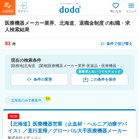
会員登録
ログイン
気になる
メニュー
医療機器メーカー業界、北海道、退職金制度
の転職・求
人検索結果
93
条件で並び替え
件
現在の検索条件
[勤務地]北海道 [業種]医療機器メーカー業界-医薬品・医療機器・ライフサイエンス・医療系サービス [詳細条件](待遇・福利厚生)退職金制度
新着求人をいつでもチェック
条件の変更
この条件を保存
北海道
のみで募集中
NEW
【北海道】医療機器営業（止血材・ヘルニア治療デバ
イス）／直行直帰／グローバル大手医療機器メーカー
株式会社メディコン