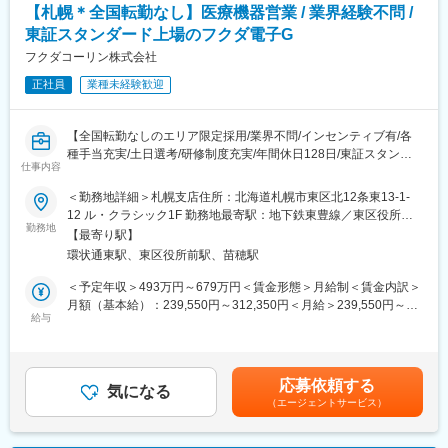
多くの製品が欧米人の体格に合わせて作成されているのに対し
【札幌＊全国転勤なし】医療機器営業 / 業界経験不問 /
て、同社製品は台湾で製造されているためアジア人の骨格にフィ
東証スタンダード上場のフクダ電子G
ットする点が医師、患者様に喜ばれています。また、非常に丁寧
フクダコーリン株式会社
に作られているため、その点も高い評価を受けています。
正社員
業種未経験歓迎
■組織
３名の営業社員が活躍しています少数精鋭の組織ですが、マンス
リーのMTG実施など、社員間でのコミュニケーションもしっかり
【全国転勤なしのエリア限定採用/業界不問/インセンティブ有/各
とれる環境です。
種手当充実/土日選考/研修制度充実/年間休日128日/東証スタンダ
仕事内容
ード上場フクダ電子G】
■働き方
■業務概要：
＜勤務地詳細＞札幌支店住所：北海道札幌市東区北12条東13-1-
・残業有無含めすべて裁量にお任せしております
東証スタンダード市場に上場しているフクダ電子株式会社のグル
12 ル・クラシック1F 勤務地最寄駅：地下鉄東豊線／東区役所前
ープ企業である当社にて、医療機器の提案営業に従事していただ
勤務地
駅受動喫煙対策：屋内全面禁煙変更の範囲：会社の定める事業所
【最寄り駅】
■研修等について
きます。ドクターや代理店との密なコミュニケーションや、良好
（リモートワーク含む）
環状通東駅、東区役所前駅、苗穂駅
ご入社後1週間程度まず製品について学んでいただきます。その後
な関係構築を重要視する営業スタイルです。
は、ベテラン営業がOJTで指導いたします。
＜予定年収＞493万円～679万円＜賃金形態＞月給制＜賃金内訳＞
■詳細イメージ：
月額（基本給）：239,550円～312,350円＜月給＞239,550円～
■同社について
・取扱製品：生体情報モニタ、スポットチェックモニタ、血圧脈
給与
312,350円＜昇給有無＞有＜残業手当＞有＜給与補足＞■営業外勤
2019年6月12日にカリフォルニアにて開催された第21回Annual
波検査装置、血圧計など
手当あり■早出残業手当あり（実績に応じて支給）■賞与：年2回
Medical Design Excellence Award (MDEA) にて、ブロンズ賞を受
・営業先：医師、看護師、臨床工学技士、販売代理店
賃金はあくまでも目安の金額であり、選考を通じて上下する可能
賞しました。共に「Implant and Tissue-Replacement Product」
・営業スタイル：代理店と協力して医療機関へ営業活動を行いま
性があります。月給(月額)は固定手当を含めた表記です。
応募依頼する
部門でも優れた評価を獲得しています。世界各都市に支社を構
す。基本的に事務所へ出社しますが、直行直帰をする場合もあり
気になる
え、世界の整形外科医及び研究所と連携することで革新的な医療
（エージェントサービス）
ます。全員に社用車を貸与しています。
技術を開発し、製品の設計、製造を続けています。また、2004年
・担当顧客数：病院数は一人当たり数十施設を担当いただきま
に台湾証券取引所への上場を果たすなど、成長し続けています。
す。