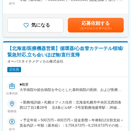
す
ない医療現場の安心安全や、医療従事者の負担軽減に大きく貢献
給与
50,000円～65,000円（固定残業時間20時間0分/月）超過した時間
★ 研修制度が充実しており、医療機器営業として成長したい方に
しています。
外労働の残業手当は追加支給＜月額＞383,333円～565,000円（12
最適な環境です
◆高いシェアを持つ製品：
分割）（一律手当を含む）＜昇給有無＞有＜残業手当＞有＜給与
■業務詳細
調剤というニッチな分野で、業界トップクラスのシェアを誇る製
補足＞※ご経験やスキルを考慮し決定いたします。※上記年収はイ
医師や医療従事者に対して、循環器内科、不整脈領域における製
応募依頼する
品が多数あります。寡占市場だからこそ、競合製品を使っている
気になる
ンセンティブを含む金額です。賃金はあくまでも目安の金額であ
品の提案営業を行っていただきます。
（エージェントサービス）
顧客からいかにシェアを獲得するか試行錯誤する面白さがありま
り、選考を通じて上下する可能性があります。月給(月額)は固定手
＜具体的な業務例＞
す。
当を含めた表記です。
・担当製品の提案、技術サポート（手術の立会いあり）
・最新の医療関連情報の提供、医療機関へのサポート
変更の範囲：会社の定める業務
【北海道/医療機器営業】循環器/心血管カテーテル領域/
・販売代理店へのサポート
・各種学会への参加
緊急対応,立ち会いほぼ無/直行直帰
＜担当エリア＞
オーバスネイチメディカル株式会社
全国の各拠点に配属の可能性がございます。ご希望の勤務地を考
慮の上、決定いたします。
正社員
■担当製品
■概要
心臓のリズム異常（不整脈）を治療する医療機器を、医師に提
大学病院や総合病院を中心とした基幹病院の医師、および医療機
案・サポートします。ただ製品を売るのではなく、「この患者さ
仕事内容
器代理店に対し、自社製品であるカテーテル関連製品の営業活動
んの場合は、この機器をこう使うとよい」といった使い方まで含
をしていただきます。
めてアドバイスをし、専門知識を活かしたコンサルティング型の
＜勤務地詳細＞札幌オフィス住所：北海道札幌市中央区北西四条
次世代のコアメンバーとして、組織の業績向上と将来的には後輩
営業です。
西12丁目1番28号 北4条ビル6F－5号室勤務地最寄駅：JR線／
育成もお任せしたいと考えています。
また、治療や手術に立ち会い、医療スタッフの機器操作をサポー
勤務地
桑園駅受動喫煙対策：敷地内全面禁煙変更の範囲：会社の定める
トします。
事業所
＜予定年収＞500万円～800万円＜賃金形態＞年俸制12分割支給＜
■詳細
賃金内訳＞年額（基本給）：3,759,672円～6,159,672円その他固
単なる製品の仕様説明に留まらず、医師やコメディカルとの対話
■不整脈とは
給与
定手当/月：20,000円～30,000円固定残業手当/月：83,360円～