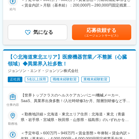
（ウェビナー講師担当等）業務などを想定しています。
迎しております！
＜賃金内訳＞月額（基本給）：200,000円～280,000円固定残業手
給与
当/月：40,000円～70,000円（固定残業時間33時間0分/月）超過し
■入社後のサポート：
【業務内容】
た時間外労働の残業手当は追加支給＜月給＞240,000円～350,000
・1か月間の入社後研修あり
お客様との仕様打合せや現地でのシステムカスタマイズも発生す
円（一律手当を含む）＜昇給有無＞有＜残業手当＞有＜給与補足
└社内専任担当者から、取り扱いシステムや医療事務について、
るため、社内でのデスクワークが6割、お客様先での業務が4割ほ
＞※給与詳細は、年齢・スキルを考慮し決定します。■昇給：年1
カリキュラムに沿った研修を受講し、基本知識を学んでいただき
応募依頼する
どとなります。また、外部のITベンダーとの打ち合わせ等もある
気になる
回■賞与：年2回賃金はあくまでも目安の金額であり、選考を通じ
ます。
（エージェントサービス）
ため、関係者が多いのも当職種の特徴の一つとなります。
て上下する可能性があります。月給(月額)は固定手当を含めた表記
最初は一つの製品を担当いただきシステムと製品専門性を高めて
です。
■魅力ポイント：
頂きますが、経験に応じて他のシステムや対応範囲を広げて頂き
・2025年度の累計導入数は約9,500台。クラウド電子カルテ導入
ます。
数トップクラスを誇り、新規開業クリニックからも圧倒的に選ば
【◇北海道東北エリア】医療機器営業／不整脈（心臓
れています。また、マイナンバー保険証の導入など、今後も医療
領域）◆異業界入社多数！
【ポジションの魅力】
業界でのDX推進が進んでいくため、ビジネスチャンスが多い環境
・長期間の研修を用意しているため職種未経験＆技術的な知識が
ジョンソン・エンド・ジョンソン株式会社
です。
全く無い方でも立ち上りが可能となっております。
正社員
5名以上採用
職種未経験歓迎
業種未経験歓迎
・業界トップクラスの調剤システムやIoT製品を扱っており、業務
変更の範囲：会社の定める業務
を通して最新の技術に触れることが可能です。
・正社員登用は前提の採用です。就業態度に問題がなければ原則
【世界トップクラスのヘルスケアカンパニー/機械メーカー、
登用となり、業界トップクラスシェアを誇る優良企業の正社員と
SaaS、異業界出身多数！/入社時研修3か月、階層別研修など手厚
して安定就業が可能です。（登用率98%、試験ノルマなし）
仕事内容
い研修体制/キャリアパス充実/圧倒的な製品力/業界トップシェア
の製品多数/インセンティブ制度/入社想定日：2026年9月1日】
＜勤務地詳細＞北海道・東北エリア住所：北海道・東北（青森
【同社の魅力】
県・岩手県・宮城県・秋田県・山形県・福島県）のいずれかを担
◆医療業界に貢献：
★ 自分の提案が、患者さんの命や健康を支えることにつながる仕
勤務地
当 ※詳細は入社後に決定受動喫煙対策：屋内全面禁煙変更の範
最新のIoT技術に注力しており、これまで人の手でアナログに行わ
事です
囲：会社の定める事業所
れていた薬剤管理を、全自動で管理、調整、計測、分包まで対応
＜予定年収＞600万円～949万円＜賃金形態＞年俸制＜賃金内訳＞
★ 年齢や性別、入社年数に関係なく、主体的に活躍できる環境で
可能にしました。当社の製品やシステムが、24時間止めてはなら
年額（基本給）：4,000,000円～6,000,000円固定残業手当/月：