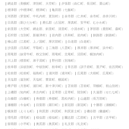
網走郡（美幌町、津別町、大空町）
夕張郡（由仁町、長沼町、栗山町）
標津郡（中標津町、標津町）
亀田郡（七飯町）
河西郡（芽室町、中札内村、更別村）
余市郡（仁木町、余市町、赤井川村）
日高郡（新ひだか町）
勇払郡（占冠村、厚真町、安平町、むかわ町）
斜里郡（大空町、網走郡、斜里町、清里町、小清水町）
茅部郡（鹿部町、森町）
石狩郡（当別町、新篠津村）
岩内郡（共和町、岩内町）
釧路郡（釧路町）
檜山郡（江差町、上ノ国町、厚沢部町）
白老郡（白老町）
沙流郡（日高町、平取町）
二海郡（八雲町）
厚岸郡（厚岸町、浜中町）
雨竜郡（妹背牛町、秩父別町、雨竜町、北竜町、沼田町、幌加内町）
川上郡（標茶町、弟子屈町）
野付郡（別海町）
枝幸郡（浜頓別町、中頓別町、枝幸町）
常呂郡（訓子府町、置戸町、佐呂間町）
松前郡（松前町、福島町）
浦河郡（浦河町）
広尾郡（大樹町、広尾町）
天塩郡（遠別町、天塩町、豊富町、幌延町）
樺戸郡（月形町、浦臼町、新十津川町）
苫前郡（苫前町、羽幌町、初山別村）
上磯郡（知内町、木古内町）
足寄郡（足寄町、陸別町）
久遠郡（せたな町）
白糠郡（白糠町）
寿都郡（寿都町、黒松内町）
山越郡（長万部町）
瀬棚郡（今金町）
目梨郡（羅臼町）
新冠郡（新冠町）
十勝郡（浦幌町）
幌泉郡（えりも町）
利尻郡（利尻町、利尻富士町）
磯谷郡（蘭越町）
増毛郡（増毛町）
様似郡（様似町）
爾志郡（乙部町）
古平郡（古平町）
留萌郡（小平町）
奥尻郡（奥尻町）
礼文郡（礼文町）