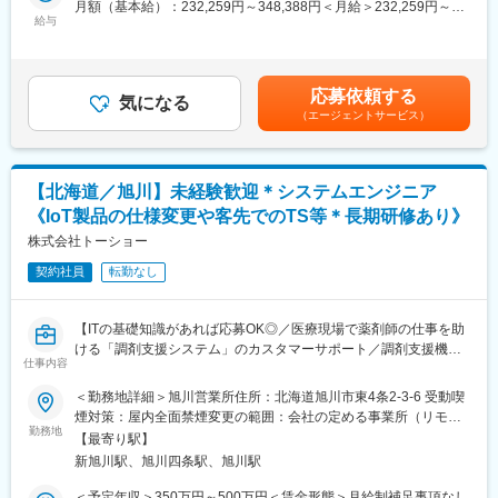
月額（基本給）：232,259円～348,388円＜月給＞232,259円～
■教育体制
・ソフトウェアの操作方法の説明
給与
348,388円＜昇給有無＞有＜残業手当＞有＜給与補足＞■昇給：年
入社後は1ヶ月間本社での研修を実施。その後、先輩社員と同行し
└既存システムの入れ替えの際は、データの乗せかえや運用変更
1回（4月）■賞与：年2回（6月・11月）※過去実績3.5ヶ月賃金は
ながら業務を段階的に引き継ぐため、業界未経験でも安心してス
の相談や設計等
あくまでも目安の金額であり、選考を通じて上下する可能性があ
タートできます。
※システム使用開始当日は、クリニックでの立ち合いあり。
ります。月給(月額)は固定手当を含めた表記です。
応募依頼する
※システム単体で新規導入する場合、平均6～8回程度、訪問やリ
気になる
■就業環境
（エージェントサービス）
モート対応、電話対応などを行います。お客様とじっくり向き合
完全週休2日制（土日祝）、フレックスタイム制、残業月30時間
える環境です。
以内、育児休業実績ありなど、ワークライフバランスを重視した
・遠方エリアへの片道所要時間：約2～4時間（日高/旭川エリアは
環境です。各種手当や福利厚生も充実しています。
2時間/帯広エリアは3時間／北見・釧路・函館エリアは4時間程
【北海道／旭川】未経験歓迎＊システムエンジニア
度）
■想定されるキャリアパス
《IoT製品の仕様変更や客先でのTS等＊長期研修あり》
・遠方エリアへの訪問頻度：帯広・北見・釧路・函館エリアは月
営業経験を積み、将来的にはリーダーや所長、マネジメント業務
に1回程度
株式会社トーショー
へのステップアップも目指せます。
・状況やスケジュールに応じて、宿泊対応も発生するケースがご
契約社員
転勤なし
ざいます
■企業の特徴/魅力
1921年創業の老舗企業で、安定した財務基盤と日本の医療発展に
◎導入から1か月後：
貢献した実績を持ちます。代理店と医療現場の双方をサポート
【ITの基礎知識があれば応募OK◎／医療現場で薬剤師の仕事を助
・システム稼働状況の確認
し、信頼を築く営業活動が強みです。
ける「調剤支援システム」のカスタマーサポート／調剤支援機
・システム使用における課題点が発生した場合、課題解決策の提
仕事内容
器・システムで総合病院でのシェアNo.1】
案、アドバイス
変更の範囲：会社の定める業務
＜勤務地詳細＞旭川営業所住所：北海道旭川市東4条2-3-6 受動喫
【はじめに】
煙対策：屋内全面禁煙変更の範囲：会社の定める事業所（リモー
◎オンライン化への対応：
当ポジションは自社販売している大型IoT製品や薬剤システムの運
勤務地
トワーク含む）
現在、ほとんどの業務を訪問型で行っていますが、今後はオンラ
【最寄り駅】
用～保守を担うシステムエンジニア職となっております。未経験
インでの導入支援も推進していきます。導入されるクリニックの
新旭川駅、旭川四条駅、旭川駅
からチャレンジできる事に加えて、メーカー直雇用という貴重な
皆様向けへのオンラインでの集団研修+個別オンライン指導対応
求人となっております。IT領域へキャリアチェンジされたい方歓
＜予定年収＞350万円～500万円＜賃金形態＞月給制補足事項なし