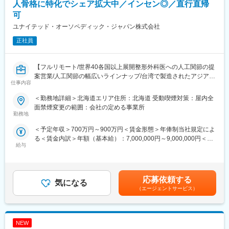
得られる
人骨格に特化でシェア拡大中／インセン◎／直行直帰
・市場をリードする製品を扱い、提案力を高められる
可
・社会貢献性の高い領域でキャリアを築ける
ユナイテッド・オーソペディック・ジャパン株式会社
■働き方
正社員
・直行直帰型の営業スタイル
・オペ立ち合いは週1程度、緊急対応ほぼなし
・担当エリア内で効率的にスケジュール管理
【フルリモート/世界40各国以上展開整形外科医への人工関節の提
案営業/人工関節の幅広いラインナップ/台湾で製造されたアジア人
仕事内容
■キャリアパス
に特化した骨格/ニッチな専門知識が身につく】
専門性を深め、将来的には製品戦略やマーケティング、教育担当
＜勤務地詳細＞北海道エリア住所：北海道 受動喫煙対策：屋内全
など多様なキャリアに挑戦可能。医療業界で長期的な成長を目指
■業務内容
面禁煙変更の範囲：会社の定める事業所
せます。
人工関節領域（ヒップ・ニー領域）の医療機関向け営業をお任せ
勤務地
いたします。ご自宅から近いエリアを担当していただきます。新
＜予定年収＞700万円～900万円＜賃金形態＞年俸制当社規定によ
■企業魅力
規開拓の場合は、病院にお伺いして医師に会い製品についてお話
る＜賃金内訳＞年額（基本給）：7,000,000円～9,000,000円＜月
株式会社メディコンは、米国Fortune誌で「世界を変える企業」に
をします。開拓できる確率は２０％ほどですが、一度使っていた
給与
額＞583,333円～750,000円（12分割）＜昇給有無＞有＜残業手当
選出されたグローバル上場企業であるベクトン・ディッキンソン
だけるとリピートしていただけるケースが多いです。実際に製品
＞無＜給与補足＞■昇給：年1回■インセンティブボーナス：年1回
グループの一員です。
を使っていただく際には、手術に立ち会い製品特性情報の提供に
（個人業績、会社業績に応じ支給）賃金はあくまでも目安の金額
革新的な医療製品を通じて、患者と医療従事者のアウトカム向上
より、医師をサポートします。
であり、選考を通じて上下する可能性があります。月給(月額)は固
に貢献しています。
＜一日の流れ＞
応募依頼する
気になる
定手当を含めた表記です。
午前：医療機器の販売代理店に赴き情報収集⇒1件病院訪問
（エージェントサービス）
変更の範囲：会社の定める業務
午後：2件病院訪問⇒手術立ち合い
＜製品情報＞
・人工関節領域（ヒップ・ニー領域）
NEW
台湾で製造され、精密な製品力で高い評価を得ている製品です。