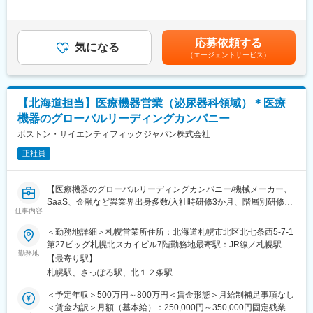
を通じて臨床現場の課題を深く捉え、
通常、心臓は一定のリズムで規則正しく動いていますが、そのリ
133,360円（固定残業時間32時間0分/月）超過した時間外労働の
症例に応じた最適なデバイス選択のためのエビデンスに基づく情
ズムが遅くなったり、速くなったり、不規則になったりする状態
残業手当は追加支給＜月額＞416,666円～676,666円（12分割）
報提供をすることが求められます。
をまとめて「不整脈」と呼びます。
（一律手当を含む）＜昇給有無＞有＜残業手当＞有＜給与補足
また、学会サポート・セミナー企画として、医療関係者向けに自
応募依頼する
気になる
＞・上記のほか、期末賞与（夏、冬）と営業インセンティブ支給
社製品に関連する最新エビデンスの紹介や学会レポートを通じた
■研修制度
（エージェントサービス）
あり（四半期ごと）2025年度実績↓ ・期末賞与：各人年俸の月
情報共有を行っていただきます。
入社後は約3か月間、会社や製品について学ぶ研修を実施します。
額（夏1.5ヶ月、冬2.3カ月）を支給。・営業インセンティブ：四
座学だけでなく、実際に製品を操作しながら基礎を身につけたう
半期ごと、個人やチームの成果・実績に応じて支給。・昇給：あ
◯領域：循環器領域。狭心症や心筋梗塞など心臓疾患治療に使用
えで現場に配属されます。配属後も、上司・先輩のフォローや勉
り（年1回）賃金はあくまでも目安の金額であり、選考を通じて上
【北海道担当】医療機器営業（泌尿器科領域）＊医療
されるカテーテル、冠動脈ステント等。
強会、年次・階層別研修など継続的な学びの機会があり、業界未
下する可能性があります。月給(月額)は固定手当を含めた表記で
◯1日の訪問：3～4施設（大学病院や総合病院が中心）
経験の方も安心して成長できる環境です。
機器のグローバルリーディングカンパニー
す。
◯訪問スタイル：直行直帰。
※初期研修期間中は会社で手配するビジネスホテルに宿泊していた
ボストン・サイエンティフィックジャパン株式会社
※入社後半年間は公共交通機関を利用、それ以降は車営業が可能と
だきます。
なります。
正社員
社用車はございません。各自の車で訪問していただきます。
■キャリアパス
マネージャー、本社部門など、長期的に多くのキャリアパスがご
【医療機器のグローバルリーディングカンパニー/機械メーカー、
■ポジションの魅力
ざいます。
SaaS、金融など異業界出身多数/入社時研修3か月、階層別研修な
◎裁量と効率を重視したワークスタイル
例）GROWプログラム：短期間にて他部署の業務体験が可能／社
仕事内容
ど手厚い研修体制/キャリアパス充実/従業員世界約41,000名・115
自宅からの直行直帰スタイルを最大限に活かし、効率よく営業活
内公募制度：職種、セクター間の異動を行える制度
ヵ国に展開/取り扱い製品の75％以上がTOP3以内のマーケットシ
動ができます。
＜勤務地詳細＞札幌営業所住所：北海道札幌市北区北七条西5-7-1
ェアを獲得／新製品の拡大に向けた増員採用】
変更の範囲：会社の定める業務
第27ビッグ札幌北スカイビル7階勤務地最寄駅：JR線／札幌駅受
◎緊急呼び出しはほぼなし
勤務地
動喫煙対策：屋内全面禁煙変更の範囲：会社の定める事業所
【最寄り駅】
★自分の提案が治療の選択肢を広げ、患者さんの支えにつながる
早朝や夜間の対応は、ほとんど発生しません。
札幌駅、さっぽろ駅、北１２条駅
社会貢献性の高い仕事です！
★世界的に高い評価を受ける製品群を扱い、取扱製品の75％以上
◎横の繋がり
＜予定年収＞500万円～800万円＜賃金形態＞月給制補足事項なし
が市場TOP3のシェアのため提案しやすい環境です！
直行直帰だからといって、他営業社員との関わりが希薄なわけで
＜賃金内訳＞月額（基本給）：250,000円～350,000円固定残業手