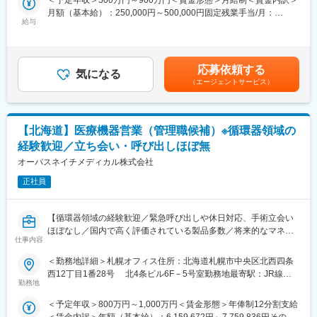
＜予定年収＞500万円～900万円＜賃金形態＞月給制＜賃金内訳＞
・CT、MRI、X線撮影装置、超音波画像診断装置等の製品の販売
月額（基本給）：250,000円～500,000円固定残業手当/月：
ならびに保守の受注
■職務詳細：
給与
80,000円～130,000円（固定残業時間28時間0分/月）超過した時
・自身およびチームの営業目標（受注目標/売り上げ目標）の達成
・医師への新製品提案／レクチャー
間外労働の残業手当は追加支給＜月給＞330,000円～630,000円
・自社製品の販売と販売後フォローなどの営業活動やソリューシ
・販売代理店との協力／教育
（一律手当を含む）＜昇給有無＞有＜残業手当＞有＜給与補足＞※
ョン提案
・手術立ち会い／技術サポート
給与詳細は経験・能力・前職給与等を踏まえて決定致します。■昇
応募依頼する
※製品毎に技術営業の方が社内にいるため、専門性が高い分野の営
・データ分析に基づく戦略的アプローチ
気になる
給：年1回（10月）■賞与：年2回（6月・12月）賃金はあくまでも
（エージェントサービス）
業は同行します。
目安の金額であり、選考を通じて上下する可能性があります。月
■研修／フォロー体制：
給(月額)は固定手当を含めた表記です。
■ミッション／身につくスキル
入社後、約1年をかけて1人前になれる研修・OJT制度を完備。座
顧客の導入・購入形態に関して多岐にわたる提案を求められるた
学研修と先輩社員との同行で、着実に力をつけることができま
【北海道】医療機器営業（管理職候補）※循環器領域の
め、戦略的な思考で提案型の営業活動を行い、シェア拡大がミッ
す。戦略的な営業活動を通じて、医師との折衝やデータ分析のス
経験歓迎／立ち会い・呼び出しほぼ無
ションとなります。
キルも磨かれます。
高品質かつ、医療従事者様や患者様にとって使い勝手の良い製品
オーバスネイチメディカル株式会社
開発をしています。その為、価格勝負ではなく品質をご評価いた
変更の範囲：会社の定める業務
正社員
だいて決済に至ることが多く、顧客との関係構築や提案スキルが
身に付けられます。
【循環器領域の経験歓迎／緊急呼び出しや休日対応、手術立会い
■研修制度
ほぼなし／国内で高く評価されている製品多数／将来的なマネー
製品研修、3か月程OJTの実施。先輩社員同行のもと従事しながら
仕事内容
ジャー候補】
他製品のOJT等も実施いたします。
■業務内容：
＜勤務地詳細＞札幌オフィス住所：北海道札幌市中央区北西四条
医療機関や販売代理店（取引先）と関係構築をし、循環器関連製
西12丁目1番28号 北4条ビル6F－5号室勤務地最寄駅：JR線／
■組織構成
品の提案、販売およびフォローを担当していただきます。また、
勤務地
桑園駅受動喫煙対策：敷地内全面禁煙変更の範囲：会社の定める
各拠点5～10数名ほどの営業社員が在籍しており、全国で120名ほ
マネージャーと協力し、メンバーの管理等のマネジメント的な役
事業所（リモートワーク含む）
どが在籍。
＜予定年収＞800万円～1,000万円＜賃金形態＞年俸制12分割支給
割も担いながらチームの目標達成に貢献していただきます。