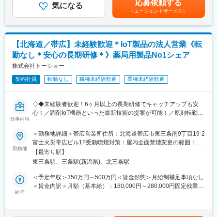
応募依頼する
（3）パラマウントベッド製品（ベッド、車いす等）の修理・点
気になる
上の外出：1200円支給・宿泊を伴う1日5h以上の外出：2200円支
（エージェントサービス）
検・清掃・保守及び事務処理
給■参考例：週4日日帰り出張をした場合・1200円×4=週4800円・
（4）ベッド、備品の個体調査及び事務処理
4800円×4=月19200円賃金はあくまでも目安の金額であり、選考
（5）小型洗浄機の問い合わせ、修理の一次対応
を通じて上下する可能性があります。月給(月額)は固定手当を含め
（6）担当病院、介護施設への当社サービスの紹介、提案
た表記です。
【北海道／帯広】未経験歓迎＊IoT製品の法人営業《転
（7）担当病院、介護施設のニーズ、課題の把握と情報の社内共有
勤なし＊安心の長期研修＊》薬局用製品No1シェア
活動
【出張について】
株式会社トーショー
・出張可能性のあるエリア：道北、道央、道南、道東
契約社員
転勤なし
職種未経験歓迎
業種未経験歓迎
・出張１回の宿泊数目安：2泊3日～3泊4日程（頻度：週1回）
【求人の魅力】
・マンツーマンによる充実したOJT研修を実施しているため、未
◇◆未経験者歓迎！6ヶ月以上の長期研修でキャッチアップも安
経験者の方も安心してご就業いただけます。
心！／調剤IoT機器といった最新技術の提案が可能！／原則転勤は
・転勤なし！正社員登用後もご本人の希望を鑑み実施しており、
仕事内容
無いため特定エリアで就業されたい方も歓迎！社会貢献性の高い
必要最小限の異動で完結するよう調整しています。
仕事◆◇
＜勤務地詳細＞帯広営業所住所：北海道帯広市東三条南9丁目19-2
【同社について】
富士火災帯広ビル1F受動喫煙対策：屋内全面禁煙変更の範囲：会
同社は医療介護用ベッド国内No1シェアを有するパラマウントベ
【はじめに】
勤務地
社の定める事業所（リモートワーク含む）
ッドHDの中核子会社です。
【最寄り駅】
既存のお客様である調剤薬局やドラッグストアに対して、主力製
介護用ベッド、医療用のベッド市場で国内において約7割の業界
東三条駅、三条駅(新潟県)、北三条駅
品である全自動調剤分包機などの調剤IoT機器を販売いただく職種
TOPシェアを誇り海外でも高いシェアを獲得しています。
となります。
＜予定年収＞350万円～500万円＜賃金形態＞月給制補足事項なし
IoT製品の販売スキルの市場価値は上昇の一途を辿っており、同社
＜賃金内訳＞月額（基本給）：180,000円～280,000円固定残業手
で得られるスキルも例外ではありません。完全未経験から市場価
給与
当/月：40,000円～70,000円（固定残業時間33時間0分/月）超過し
値を高める事ができる貴重な求人となります。
た時間外労働の残業手当は追加支給＜月給＞220,000円～350,000
変更の範囲：会社の定める業務
円（一律手当を含む）＜昇給有無＞有＜残業手当＞有＜給与補足