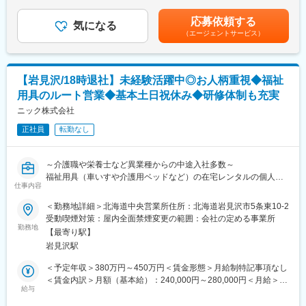
で、先輩社員と帯同しながら業務習得をしていただきます。
る可能性があります。賞与：年2回（7月・12月）昇級：年1回（1
の担当者に訪問し、信頼関係を築きます。その後、ご紹介いただ
月）※会社及び個人の業績によります。賃金はあくまでも目安の金
いたご利用者様宅を訪問し、状況をヒアリングし、具体的な提案
応募依頼する
■福利厚生：
気になる
額であり、選考を通じて上下する可能性があります。月給(月額)は
を行います。
（エージェントサービス）
・PhiliFlex：健康増進のために使用できるポイント年72000ptを付
固定手当を含めた表記です。
また、ケアマネージャーや福祉介護施設の担当者には、施設で使
与（1pt=1円相当、非課税）
用される医療機器や家電、電気機器等の幅広い商材の提案営業を
・Care leave制度…有給に加え10日間の本人／家族の為のケア休
お任せします。お客様のニーズに合わせた商品をメーカーから卸
暇
【岩見沢/18時退社】未経験活躍中◎お人柄重視◆福祉
し提案していく、ソリューション営業となります。
・Sick leave…業務外の傷病でも最大30日の療養が承認
用具のルート営業◆基本土日祝休み◆研修体制も充実
・連続有給休暇…1年に1回以上5日連続の有給を推奨
■配属部署について：
ニック株式会社
営業一人で外回りが主ですが、3～4名のチームを組んでいます。
変更の範囲：会社の定める業務
各チームにリーダーが1名おり、情報共有や相談が活発に行われて
正社員
転勤なし
います。できないことはリーダーやメンバー間でフォローし合う
という風土ですので、一人で悩む必要はありません。実際、他業
～介護職や栄養士など異業種からの中途入社多数～
界の営業職や販売職など未経験から入社した社員も多く在籍して
福祉用具（車いすや介護用ベッドなど）の在宅レンタルの個人利
います。
仕事内容
用者向け営業とケアマネージャーや福祉介護施設の担当者向けの
法人営業を担当いただきます。
■仕事のやりがい：
＜勤務地詳細＞北海道中央営業所住所：北海道岩見沢市5条東10-2
営業一人が担当するエリアは1～2区程度ですが、長年お付き合い
受動喫煙対策：屋内全面禁煙変更の範囲：会社の定める事業所
■担当業務：
させて頂いている方も多く、深い信頼関係を築けるのが特徴で
勤務地
【最寄り駅】
・福祉用具や医療機器の選定・販売/レンタル契約・納品・契約後
す。車いす一つをとっても、長期にわたり身体の一部としてご利
岩見沢駅
の定期フォロー・住宅改修
用いただくため、お客様一人ひとりに合わせた最適な提案をし、
使い勝手の良さを追究していきます。お客様一人ひとりのご要望
＜予定年収＞380万円～450万円＜賃金形態＞月給制特記事項なし
■営業手法：
をきちんと吸い取り形にしていった結果、ご提案した福祉用具を
＜賃金内訳＞月額（基本給）：240,000円～280,000円＜月給＞
居宅介護支援事業所に在籍するケアマネージャー、福祉介護施設
ご利用いただき、お一人で外出できるようになったり、ご負担が
給与
240,000円～280,000円＜昇給有無＞有＜残業手当＞有＜給与補足
の担当者に訪問し、信頼関係を築きます。その後、ご紹介いただ
軽くなったりし、感謝のお言葉を頂ける瞬間は大きなやりがいだ
＞予定年収はあくまでも目安の金額であり、選考を通じて上下す