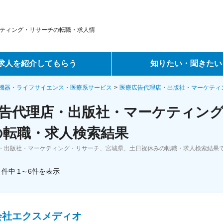
ティング・リサーチの転職・求人情
求人を紹介してもらう
知りたい・聞きたい
ントサービス
転職ノウハウ
機器・ライフサイエンス・医療系サービス
医療広告代理店・出版社・マーケティ
告代理店・出版社・マーケティン
サービス
データで見る転職
の転職・求人検索結果
ーエージェントサービス
コラム・インタビュー
・出版社・マーケティング・リサーチ、宮城県、土日祝休みの転職・求人検索結果
転職Q&A
件中
1～6
件
を表示
会社エクスメディオ