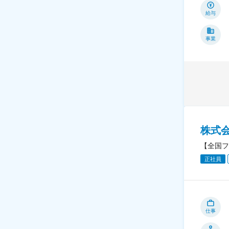
給与
事業
株式
【全国フ
正社員
仕事