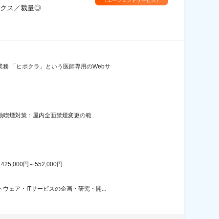
（エージェントサービス）
クス／裁量◎
務 「ヒポクラ」という医師専用のWebサ
動喫煙対策：屋内全面禁煙変更の範...
00円～552,000円...
ェア・ITサービスの企画・研究・開...