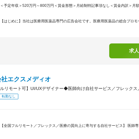
＜予定年収＞520万円～800万円＜賃金形態＞月給制特記事項なし＜賃金内訳＞月額（基本
【はじめに】当社は医療用医薬品専門の広告会社です。医療用医薬品の総合プロモー
求人
会社エクスメディオ
ルリモート可】UI/UXデザイナー◆医師向け自社サービス／フレックス
転勤なし
【全国フルリモート／フレックス／医療の質向上に寄与する自社サービス】 医師専