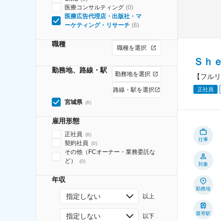
医療コンサルティング
(
0
)
医療広告代理店・出版社・マ
ーケティング・リサーチ
(
6
)
職種
職種を選択
Ｓｈ
勤務地、路線・駅
勤務地を選択
【フルリ
正社員
路線・駅を選択
宮城県
(
6
)
雇用形態
正社員
(
6
)
仕事
契約社員
(
0
)
その他（FCオーナー・業務委託な
ど）
(
0
)
対象
年収
勤務地
指定しない
以上
最寄駅
指定しない
以下