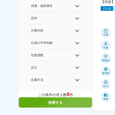
【渋谷】
待遇・福利厚生
正社員
語学
仕事内容
仕事
社員の平均年齢
対象
従業員数
勤務地
設立
最寄駅
応募方法
給与
6
この条件の求人数
件
事業
検索する