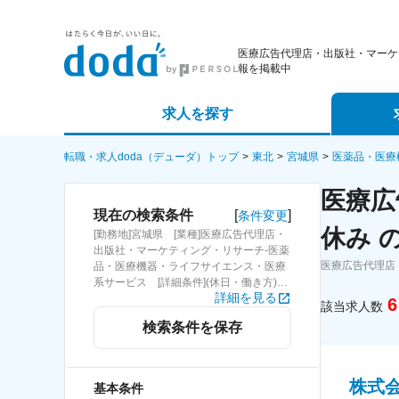
医療広告代理店・出版社・マーケ
報を掲載中
求人を探す
詳細条件から探す
エージェ
転職・求人doda（デューダ）トップ
東北
宮城県
医薬品・医療
医療広
新着求人から探す
スカウト
[
]
現在の検索条件
条件変更
休み 
[勤務地]宮城県 [業種]医療広告代理店・
求人特集から探す
パートナ
出版社・マーケティング・リサーチ-医薬
医療広告代理店
品・医療機器・ライフサイエンス・医療
系サービス [詳細条件](休日・働き方)土
詳細を見る
日祝休み
6
該当求人数
検索条件を保存
株式
基本条件