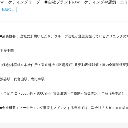
マーケティングリーダー◆自社ブランドのマーケティングや店舗・エリ
転勤なし
■業務概要： 当社に所属いただき、グループ会社が運営支援しているクリニックの
学歴不問
＜勤務地詳細＞本社住所：東京都渋谷区鶯谷町1-5 受動喫煙対策：屋内全面禁煙変更
渋谷駅、代官山駅、恵比寿駅
＜予定年収＞500万円～800万円＜賃金形態＞年俸制＜賃金内訳＞年額（基本給）：3,804,
■会社概要：マーケティング事業をメインとする当社では、親会社「ＳｈｅｅｐＭｅｄ