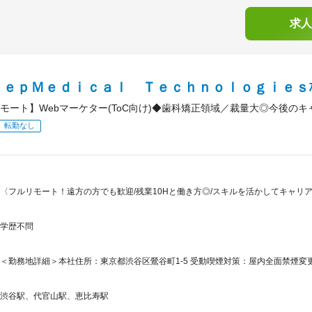
求人
ｅｅｐＭｅｄｉｃａｌ Ｔｅｃｈｎｏｌｏｇｉｅｓ
モート】Webマーケター(ToC向け)◆歯科矯正領域／裁量大◎今後の
転勤なし
〈フルリモート！遠方の方でも歓迎/残業10Hと働き方◎/スキルを活かしてキャリア
学歴不問
＜勤務地詳細＞本社住所：東京都渋谷区鶯谷町1-5 受動喫煙対策：屋内全面禁煙変更
渋谷駅、代官山駅、恵比寿駅