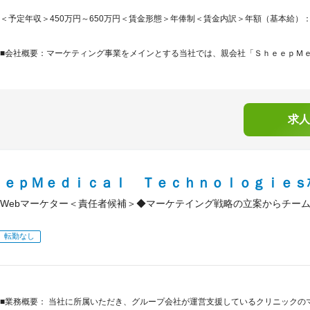
＜予定年収＞450万円～650万円＜賃金形態＞年俸制＜賃金内訳＞年額（基本給）：3,888,
■会社概要：マーケティング事業をメインとする当社では、親会社「ＳｈｅｅｐＭｅｄ
求人
ｅｅｐＭｅｄｉｃａｌ Ｔｅｃｈｎｏｌｏｇｉｅｓ
Webマーケター＜責任者候補＞◆マーケテイング戦略の立案からチー
転勤なし
■業務概要： 当社に所属いただき、グループ会社が運営支援しているクリニックの