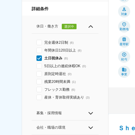
詳細条件
対象
休日・働き方
選択中
勤務地
完全週休2日制
(
6
)
最寄駅
年間休日120日以上
(
6
)
土日祝休み
(
6
)
給与
5日以上の連続休暇OK
(
0
)
原則定時退社
(
0
)
事業
残業20時間未満
(
1
)
フレックス勤務
(
6
)
産休・育休取得実績あり
(
3
)
募集・採用情報
Ｓｈ
会社・職場の環境