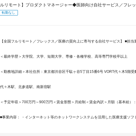
ルリモート】プロダクトマネージャー◆医師向け自社サービス／フレッ
転勤なし
【全国フルリモート／フレックス／医療の質向上に寄与する自社サービス】 ■担当業
＜最終学歴＞大学院、大学、短期大学、専修・各種学校、高等専門学校卒以上
＜勤務地詳細＞本社住所：東京都渋谷区千駄ヶ谷5丁目15番6号 VORT代々木5階受
代々木駅、北参道駅、南新宿駅
＜予定年収＞700万円～900万円＜賃金形態＞月給制＜賃金内訳＞月額（基本給）：425,0
■事業内容： ・インターネット等のネットワークシステムを活用した医療支援ソフトウ