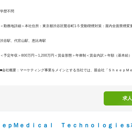
学歴不問
＜勤務地詳細＞本社住所：東京都渋谷区鶯谷町1-5 受動喫煙対策：屋内全面禁煙変更
渋谷駅、代官山駅、恵比寿駅
＜予定年収＞800万円～1,200万円＜賃金形態＞年俸制＜賃金内訳＞年額（基本給）：6,09
■会社概要：マーケティング事業をメインとする当社では、親会社「ＳｈｅｅｐＭｅｄ
求人
ｅｅｐＭｅｄｉｃａｌ Ｔｅｃｈｎｏｌｏｇｉｅｓ