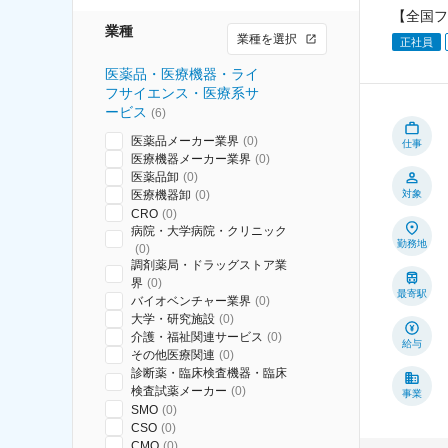
【全国フ
業種
業種を選択
正社員
医薬品・医療機器・ライ
フサイエンス・医療系サ
ービス
(
6
)
医薬品メーカー業界
(
0
)
仕事
医療機器メーカー業界
(
0
)
医薬品卸
(
0
)
医療機器卸
(
0
)
対象
CRO
(
0
)
病院・大学病院・クリニック
勤務地
(
0
)
調剤薬局・ドラッグストア業
界
(
0
)
最寄駅
バイオベンチャー業界
(
0
)
大学・研究施設
(
0
)
介護・福祉関連サービス
(
0
)
給与
その他医療関連
(
0
)
診断薬・臨床検査機器・臨床
検査試薬メーカー
(
0
)
事業
SMO
(
0
)
CSO
(
0
)
CMO
(
0
)