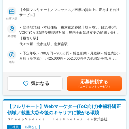
ゲットのご提案、仕組みの提案、パンフレットの作りかた、DMを
お送りする時期等）
【全国フルリモート／フレックス／医療の質向上に寄与する自社
サービス】
★具体例
仕事内容
・案内を読んで検診に行ってもらうための分かりやすい案内の提
■担当業務
案
＜勤務地詳細＞本社住所：東京都渋谷区千駄ヶ谷5丁目15番6号
「ヒポクラ」という医師専用のWebサービスのプロダクトマネー
・申し込みたいと思った時に、申込みやすいWEB予約の提案
VORT代々木5階受動喫煙対策：屋内全面禁煙変更の範囲：会社の
ジャーをお任せします。
・自治体が独自にやっていることに対してシナジーが出るような
勤務地
定める事業所（リモートワーク含む）
【最寄り駅】
アドバイス
代々木駅、北参道駅、南新宿駅
「ヒポクラ」：約75,000人以上の医師が参加する日本最大級の医
・医療機関との設定（自治体と医療機関との関わりを促す）
師専用SNS。医師が専門外の事象に遭遇した際に他の医師より知
＜予定年収＞700万円～900万円＜賃金形態＞月給制＜賃金内訳＞
見を得られるオンライン医局”として拡大中。
＜（2）プロジェクトマネジメント＞
月額（基本給）：425,000円～552,000円その他固定手当/月：
・プロジェクトの進捗確認。予実管理。
給与
10,000円固定残業手当/月：153,000円～197,600円（固定残業時
■具体的な業務内容
・当初のプランニングや戦略とギャップなく、PJが進んでいるか
間45時間0分/月）超過した時間外労働の残業手当は追加支給＜月
・プロダクトのビジョンと戦略の策定・推進
の管理・実行
給＞588,000円～759,600円（一律手当を含む）＜昇給有無＞有＜
・市場・競合・ユーザー分析
・事業の効果検証を行い、事業成果や改善点提案などの報告会の
残業手当＞有＜給与補足＞固定手当として、在宅勤務手当(月1万
応募依頼する
・新サービス、新機能の企画、要件定義、仕様策定
実施
気になる
円)がございます。賃金はあくまでも目安の金額であり、選考を通
（エージェントサービス）
※最近の新機能例：診断RPG
じて上下する可能性があります。月給(月額)は固定手当を含めた表
・既存サービス、企画の運用・改善
＜（3）営業活動＞
記です。
・開発チーム（エンジニア、デザイナー等）との連携とディレク
・既存案件の継続受注のためのクライアントとの関係構築及び提
ション
案
【フルリモート】Webマーケター(ToC向け)◆歯科矯正
・KPIの設定と進捗管理、データに基づいた改善策の立案と実行
・アップセル・クロスセルに向けた自治体への営業活動
領域／裁量大◎今後のキャリアに繋がる環境
・ロードマップの作成と管理
・特定検診受診率向上事業（やっていない取り組みに対してアプ
・部門間（経営層、営業、マーケティング等）の調整
ＳｈｅｅｐＭｅｄｉｃａｌ Ｔｅｃｈｎｏｌｏｇｉｅｓ株式会社
ローチ）
※ご本人の意向および試用期間中の業務状況などを踏まえて適材適
∟デジタルのサービス導入、高齢者保健事業、検診後のアプロー
正社員
転勤なし