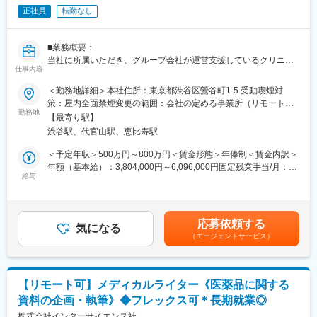
なる人を増やしたい」という志によって生まれたブランドです。
正社員
転勤なし
『高額でハードルが高い』という従来のイメージを変え、多くの
方の歯の悩みを解決したいとブランドを育ててきた結果、既に10
万人以上の患者様が笑顔になるお手伝いをしてきました。
■業務概要：
2022年6月にマーケティングに特化した子会社である
当社に所属いただき、グループ会社が運営支援しているクリニッ
SheepMedical Technologies株式会社を設立、また同年9月にはク
仕事内容
クのマーケティングを行うチームのリーダー候補です。
リニックの運営支援を提供する子会社アルディバラン株式会社を
＜勤務地詳細＞本社住所：東京都渋谷区鶯谷町1-5 受動喫煙対
設立し、キレイライン矯正だけにとどまらず幅広い歯科の領域で
■業務内容詳細：
策：屋内全面禁煙変更の範囲：会社の定める事業所（リモートワ
患者様を笑顔にするサービスを展開しております。
◇2名～のチームマネジメント
勤務地
ーク含む）
【最寄り駅】
◇予実管理
変更の範囲：会社の定める業務
渋谷駅、代官山駅、恵比寿駅
◇予算計画策定
◇マーケティング戦略・戦術立案／実行
＜予定年収＞500万円～800万円＜賃金形態＞年俸制＜賃金内訳＞
◇プロジェクトマネジメント
年額（基本給）：3,804,000円～6,096,000円固定残業手当/月：
※プレイングマネージャーとして、歯科矯正領域のマーケティング
給与
99,000円～159,000円（固定残業時間40時間0分/月）超過した時
戦略～実行まですべてお任せします。当社オリジナルの矯正プロ
間外労働の残業手当は追加支給＜月額＞416,000円～667,000円
ダクトのマーケティングに携われる他、店舗/エリアマーケティン
（12分割）（一律手当を含む）＜昇給有無＞有＜残業手当＞有賃
グのご経験も積むことが可能です。
金はあくまでも目安の金額であり、選考を通じて上下する可能性
応募依頼する
気になる
があります。月給(月額)は固定手当を含めた表記です。
（エージェントサービス）
■事業概要：
親会社であるSheepMedical株式会社では、マウスピース矯正で国
内トップクラスの実績を持つキレイライン矯正のマウスピース等
矯正器具の製造・販売を行っています。
【リモート可】メディカルライター《医薬品に関する
キレイライン矯正は、美容クリニックや大手脱毛クリニックの立
資料の企画・執筆》◆フレックス可＊長期就業◎
ち上げを行った医師でもある当社CEOと、業界で名前の知られる
マーケティング会社の代表がタッグを組み「矯正を通じて笑顔に
株式会社インターサイエンス社