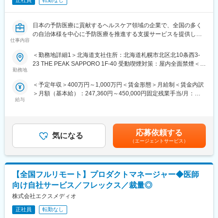
正社員
転勤なし
日本の予防医療に貢献するヘルスケア領域の企業で、全国の多く
の自治体様を中心に予防医療を推進する支援サービスを提供して
仕事内容
おります。
＜勤務地詳細1＞北海道支社住所：北海道札幌市北区北10条西3-
■業務内容：
23 THE PEAK SAPPORO 1F-40 受動喫煙対策：屋内全面禁煙＜勤
全国の自治体様等と協働し、各地域が抱えるヘルスケア領域の課
勤務地
務地詳細2＞ホームオフィス型(北海道エリア)住所：ご自宅から直
題解決を行います。
行直属の営業スタイルです。 受動喫煙対策：敷地内全面禁煙変更
＜予定年収＞400万円～1,000万円＜賃金形態＞月給制＜賃金内訳
の範囲：会社の定める事業所（リモートワーク含む）
＞月額（基本給）：247,360円～450,000円固定残業手当/月：
＜（1）コンサルティング＞
給与
38,650円～60,000円（固定残業時間20時間0分/月）超過した時間
特定健診受診率向上事業のプランニング、課題のヒアリングとソ
外労働の残業手当は追加支給＜月給＞286,010円～510,000円（一
リューション提供
律手当を含む）＜昇給有無＞有＜残業手当＞有＜給与補足＞※給与
▼クライアントが抱える課題
詳細は、経験を考慮し、同社規定に照らし合わせた上で決定しま
・健康診断の受診率が低く、受診率の向上に向けた課題
応募依頼する
気になる
す。■昇給：年1回■賞与あり■モデル年収：メンバークラス：年収
・健診を受けた人が通院・治療を継続せず病気の早期治療に繋が
（エージェントサービス）
400万円～800万円リーダークラス：年収600万円～1000万円賃金
っていない
はあくまでも目安の金額であり、選考を通じて上下する可能性が
▼提案するソリューション
あります。月給(月額)は固定手当を含めた表記です。
・健康診断の受診率が低く、受診率の向上に向けた課題予算に合
【全国フルリモート】プロダクトマネージャー◆医師
わせた効率的な案内の送り方のプランニング、パンフレットの作
り方、予約の仕組、健康診断の時期、DMをお送りする時期などの
向け自社サービス／フレックス／裁量◎
提案
株式会社エクスメディオ
・健診を受けた人が治療につながっているのかをデータを見なが
ら、健診から通院に繋がる取り組みの提案（アプローチするター
正社員
転勤なし