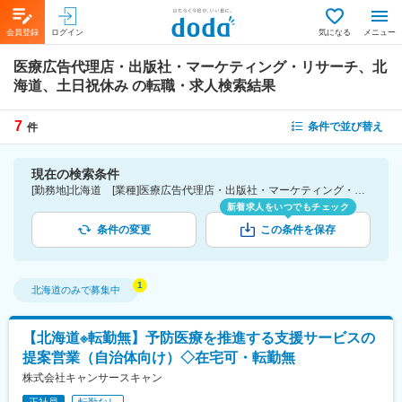
会員登録
ログイン
気になる
メニュー
医療広告代理店・出版社・マーケティング・リサーチ、北
海道、土日祝休み
の転職・求人検索結果
7
条件で並び替え
件
現在の検索条件
[勤務地]北海道 [業種]医療広告代理店・出版社・マーケティング・リサーチ-医薬品・医療機器・ライフサイエンス・医療系サービス [詳細条件](休日・働き方)土日祝休み
新着求人をいつでもチェック
条件の変更
この条件を保存
北海道
のみで募集中
【北海道※転勤無】予防医療を推進する支援サービスの
提案営業（自治体向け）◇在宅可・転勤無
株式会社キャンサースキャン