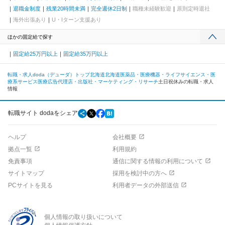
退職金制度
残業20時間未満
完全週休2日制
職種未経験歓迎
原則定時退社
海外出張あり
U・Iターン支援あり
ほかの固定給で探す
固定給25万円以上
固定給35万円以上
転職・求人doda（デューダ）トップ
北海道
北海道
医薬品・医療機器・ライフサイエンス・医
療系サービス
医療広告代理店・出版社・マーケティング・リサーチ
土日祝休みの転職・求人
情報
転職サイト dodaをシェア
ヘルプ
会社概要
拠点一覧
利用規約
免責事項
通信に関する情報の利用について
サイトマップ
採用を検討中の方へ
PCサイトを見る
利用者データの外部送信
個人情報の取り扱いについて