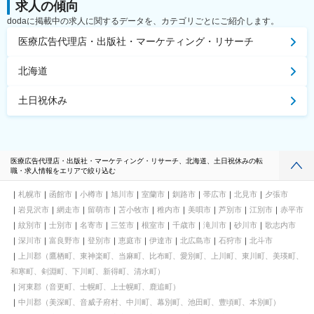
求人の傾向
dodaに掲載中の求人に関するデータを、カテゴリごとにご紹介します。
医療広告代理店・出版社・マーケティング・リサーチ
北海道
土日祝休み
医療広告代理店・出版社・マーケティング・リサーチ、北海道、土日祝休みの転
職・求人情報をエリアで絞り込む
札幌市
函館市
小樽市
旭川市
室蘭市
釧路市
帯広市
北見市
夕張市
岩見沢市
網走市
留萌市
苫小牧市
稚内市
美唄市
芦別市
江別市
赤平市
紋別市
士別市
名寄市
三笠市
根室市
千歳市
滝川市
砂川市
歌志内市
深川市
富良野市
登別市
恵庭市
伊達市
北広島市
石狩市
北斗市
上川郡（鷹栖町、東神楽町、当麻町、比布町、愛別町、上川町、東川町、美瑛町、
和寒町、剣淵町、下川町、新得町、清水町）
河東郡（音更町、士幌町、上士幌町、鹿追町）
中川郡（美深町、音威子府村、中川町、幕別町、池田町、豊頃町、本別町）