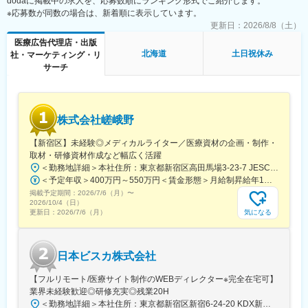
dodaに掲載中の求人を、応募数順にランキング形式でご紹介します。
に必要なデザイン
上に努めています。
※応募数が同数の場合は、新着順に表示しています。
・学会で配るチラシやリーフレット・会員獲得のためのダイレク
■グループ会社（医療系出版社）の創刊数も業界1位：
トメールのデザイン
更新日：
2026/8/8（土）
グループ会社であるメディカルレビュー社は業界内でトップの自
医療広告代理店・出版
社創刊数を誇っており、そのグループ会社である同社はその創刊
■働き方
北海道
土日祝休み
社・マーケティング・リ
数の多さを支えています。
残業時間は10～20時間程とワークライフバランスを整えやすい環
サーチ
境です。
変更の範囲：会社の定める業務
全国フルリモート制を導入しており、場所を縛られず拡大中の自
社サービスに携わりたい方にお勧めです。
四半期に一回程度の対面で会うキックオフの機会もご用意してお
株式会社嵯峨野
ります。
【新宿区】未経験◎メディカルライター／医療資材の企画・制作・
■当社について：
取材・研修資材作成など幅広く活躍
当社は、「テクノロジーの力で人々の健康寿命を延ばす」ことを
＜勤務地詳細＞本社住所：東京都新宿区高田馬場3-23-7 JESCO高田馬場3F受動喫煙対策：屋内全面禁煙変更の範囲：会社の定める事業所（リモートワーク含む）
理念に掲げ、医師専用のWebサービスやアプリを展開していま
＜予定年収＞400万円～550万円＜賃金形態＞月給制昇給年1回、賞与年2回（実績）＜賃金内訳＞月額（基本給）：250,000円～350,000円＜月給＞250,000円～350,000円＜昇給有無＞有＜残業手当＞有＜給与補足＞経験・能力を考慮して決定します賃金はあくまでも目安の金額であり、選考を通じて上下する可能性があります。月給(月額)は固定手当を含めた表記です。
す。
掲載予定期間：
2026/7/6（月）
〜
2026/10/4（日）
当社が提供する「ヒポクラ」は、約70,000人以上の医師が参加す
気になる
更新日：
2026/7/6（月）
る日本最大級の医師専用SNSであり、診療科や地域を超えて医師
同士がつながり、日々の臨床現場での疑問や知見を共有できる“オ
ンライン医局”として多くの医師に活用されています。
日本ビスカ株式会社
コミュニティを通じて、医師は他の専門領域の知見を得たり、診
【フルリモート/医療サイト制作のWEBディレクター※完全在宅可】
療の選択肢を広げたりすることができ、結果的に患者さんにより
業界未経験歓迎◎研修充実◎残業20H
良い医療を届けることにつながっています。単なる情報共有にと
＜勤務地詳細＞本社住所：東京都新宿区新宿6-24-20 KDX新宿6丁目ビル10F勤務地最寄駅：都営大江戸線、東京メトロ副都心線／東新宿駅受動喫煙対策：屋内全面禁煙変更の範囲：会社の定める事業所（リモートワーク含む）