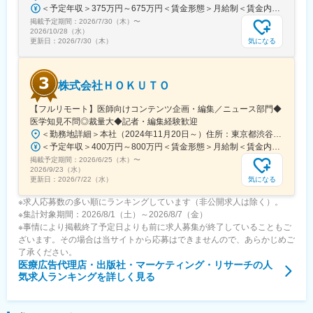
どまらず、医師同士の相互支援を通じて臨床力とモチベーション
＜予定年収＞375万円～675万円＜賃金形態＞月給制＜賃金内訳＞月額（基本給）：250,000円～450,000円＜月給＞250,000円～450,000円＜昇給有無＞有＜残業手当＞有＜給与補足＞■賞与：年2回※25年度実績4.08ヶ月分■昇給：年1回賃金はあくまでも目安の金額であり、選考を通じて上下する可能性があります。月給(月額)は固定手当を含めた表記です。
を高める仕組みを提供している点が、当社サービスの大きな強み
掲載予定期間：
2026/7/30（木）
〜
となっています。
2026/10/28（水）
気になる
更新日：
2026/7/30（木）
変更の範囲：会社の定める業務
株式会社ＨＯＫＵＴＯ
【フルリモート】医師向けコンテンツ企画・編集／ニュース部門◆
医学知見不問◎裁量大◆記者・編集経験歓迎
＜勤務地詳細＞本社（2024年11月20日～）住所：東京都渋谷区渋谷一丁目12番2 クロスオフィス渋谷311受動喫煙対策：屋内全面禁煙変更の範囲：会社の定める事業所（リモートワーク含む）
＜予定年収＞400万円～800万円＜賃金形態＞月給制＜賃金内訳＞月額（基本給）：241,565円～483,130円固定残業手当/月：91,768円～183,536円（固定残業時間45時間0分/月）超過した時間外労働の残業手当は追加支給＜月給＞333,333円～666,666円（一律手当を含む）＜昇給有無＞有＜残業手当＞有＜給与補足＞※実績やご経験、スキルを考慮し、当社規定に基づいて決定します。賃金はあくまでも目安の金額であり、選考を通じて上下する可能性があります。月給(月額)は固定手当を含めた表記です。
掲載予定期間：
2026/6/25（木）
〜
2026/9/23（水）
気になる
更新日：
2026/7/22（水）
※求人応募数の多い順にランキングしています（非公開求人は除く）。
※集計対象期間：2026/8/1（土）～2026/8/7（金）
※事情により掲載終了予定日よりも前に求人募集が終了していることもご
ざいます。その場合は当サイトから応募はできませんので、あらかじめご
了承ください。
医療広告代理店・出版社・マーケティング・リサーチ
の人
気求人ランキングを詳しく見る