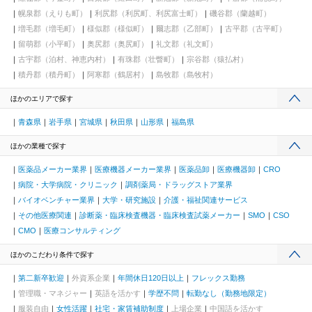
幌泉郡（えりも町）
利尻郡（利尻町、利尻富士町）
磯谷郡（蘭越町）
増毛郡（増毛町）
様似郡（様似町）
爾志郡（乙部町）
古平郡（古平町）
留萌郡（小平町）
奥尻郡（奥尻町）
礼文郡（礼文町）
古宇郡（泊村、神恵内村）
有珠郡（壮瞥町）
宗谷郡（猿払村）
積丹郡（積丹町）
阿寒郡（鶴居村）
島牧郡（島牧村）
ほかのエリアで探す
青森県
岩手県
宮城県
秋田県
山形県
福島県
ほかの業種で探す
医薬品メーカー業界
医療機器メーカー業界
医薬品卸
医療機器卸
CRO
病院・大学病院・クリニック
調剤薬局・ドラッグストア業界
バイオベンチャー業界
大学・研究施設
介護・福祉関連サービス
その他医療関連
診断薬・臨床検査機器・臨床検査試薬メーカー
SMO
CSO
CMO
医療コンサルティング
ほかのこだわり条件で探す
第二新卒歓迎
外資系企業
年間休日120日以上
フレックス勤務
管理職・マネジャー
英語を活かす
学歴不問
転勤なし（勤務地限定）
服装自由
女性活躍
社宅・家賃補助制度
上場企業
中国語を活かす