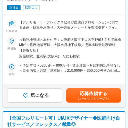
なる人を増やしたい」という志によって生まれたブランドです。
正社員
転勤なし
『高額でハードルが高い』という従来のイメージを変え、多くの
方の歯の悩みを解決したいとブランドを育ててきた結果、既に10
万人以上の患者様が笑顔になるお手伝いをしてきました。
【フルリモート・フレックス勤務◎医薬品プロモーションに関す
2022年6月にマーケティングに特化した子会社である
る企画・執筆をお任せ／大手製薬メーカーと多数取引有・ライタ
SheepMedical Technologies株式会社を設立、また同年9月にはク
仕事内容
ー所属業界No.1】
リニックの運営支援を提供する子会社アルディバラン株式会社を
＜勤務地詳細＞本社住所：大阪府大阪市中央区平野町3-2-8 淀屋橋
設立し、キレイライン矯正だけにとどまらず幅広い歯科の領域で
【はじめに】
MIビル勤務地最寄駅：大阪市営地下鉄線／淀屋橋駅受動喫煙対
患者様を笑顔にするサービスを展開しております。
本求人はメディカルライターの募集です。医薬品に関する資料
勤務地
策：屋内全面禁煙変更の範囲：会社の定める事業所（リモートワ
【最寄り駅】
（パンフレットや冊子など）の企画～制作までをお任せします。
ーク含む）
変更の範囲：会社の定める業務
淀屋橋駅、北浜駅(大阪府)、なにわ橋駅
※薬効・薬理作用・成分解説などが書かれた製品情報などのプロモ
ーションです。
＜予定年収＞520万円～800万円＜賃金形態＞月給制特記事項なし
＜賃金内訳＞月額（基本給）：210,000円～350,000円その他固定
【職務内容】
給与
手当/月：22,000円～40,000円＜月給＞232,000円～390,000円＜
■顧客とのミーティング・ディスカッション（ご要望等をヒアリン
昇給有無＞有＜残業手当＞有＜給与補足＞■賞与：年2回（その他
グ）
決算賞与有り）■年収に関しては前職の経験を考慮いたします。■
■原稿作成に必要な情報収集：
昇給：有（年4回人事考課がありますが、原則評価が下がることは
応募依頼する
医学文献検索、お医者様や患者様へのインタビュー、座談会開
気になる
ありません）賃金はあくまでも目安の金額であり、選考を通じて
（エージェントサービス）
催、学会取材などから情報を収集いただきます。
上下する可能性があります。月給(月額)は固定手当を含めた表記で
■原稿作成：
す。
患者様や一般の方向けへの作成もあるため、難しい内容を理解し
やすく、科学的に正しく作成いただきます。
【全国フルリモート可】UI/UXデザイナー◆医師向け自
社サービス／フレックス／裁量◎
【取り扱い製品例】