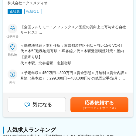
■医療用医薬品の製品情報概要
株式会社エクスメディオ
■効果効能や臨床試験等のパンフレット
正社員
転勤なし
■座談会等の記録集
■MRの研修テキスト
■患者向け説明冊子
【全国フルリモート／フレックス／医療の質向上に寄与する自社
■Webサイトをはじめとする各種デジタル資材等
サービス】
仕事内容
【組織体制】
医師専用Webサービス・アプリを運営する当社にて、「ヒポク
＜勤務地詳細＞本社住所：東京都渋谷区千駄ヶ谷5-15-6 VORT
企画制作部は20名程度の部署になります。チーム体制で業務を行
ラ」のUI/UXデザイナーをお任せします。
代々木5F勤務地最寄駅：JR各線／代々木駅受動喫煙対策：屋内全
っており、1チームにつき5～7名で構成さています。製薬企業か
勤務地
面禁煙変更の範囲：会社の定める事業所（リモートワーク含む）
ら転職してきた方が多くいらっしゃり、経験・知識豊富なスタッ
【最寄り駅】
■業務内容：
フが揃っています。
代々木駅、北参道駅、南新宿駅
医師という専門性の高いユーザーに向き合い、プロダクト・マー
ケティング・ブランディングまで横断的に関わることができま
＜予定年収＞450万円～800万円＜賃金形態＞月給制＜賃金内訳＞
【キャリアパス】
す。PM・開発ディレクター・エンジニアと連携しながら、UI/UX
月額（基本給）：299,000円～488,000円その他固定手当/月：
ゆくゆくは販促資材の企画立案もお任せしたいと考えています。
にとどまらず、メール・広告・紙媒体まで、ユーザー体験を一貫
給与
10,000円固定残業手当/月：108,700円～175,100円（固定残業時
スケジュール作成から編集作業、デザイナーとの打合せ、クライ
して設計できる裁量のあるポジションです。中長期にわたる弊社
間45時間0分/月）超過した時間外労働の残業手当は追加支給＜月
アント(製薬企業)へのプレゼンテーションなど、業務の最初から最
が運営する医師向けWebサービス・アプリのブランディングも担
給＞417,700円～673,100円（一律手当を含む）＜昇給有無＞有＜
後まで携わるため、プランナーとしての力量やディレクション能
っていただきたいと考えています。
残業手当＞有＜給与補足＞■上記「その他固定手当」：在宅勤務手
力も身につきます。
応募依頼する
気になる
当賃金はあくまでも目安の金額であり、選考を通じて上下する可
（エージェントサービス）
■具体的には：
能性があります。月給(月額)は固定手当を含めた表記です。
【弊社の特徴】
・医師向けWebサービス・サイト・アプリに関するUI/UXデザイ
■ライター所属数は業界1位：
ン
業界内でも圧倒的に多くのライターが所属しているため、同社の
・サイト内に掲載される広告LPのデザイン
制作物・クオリティには定評があります。未経験から育て上げる
人気求人ランキング
・HTMLメールや広告バナー・SNS画像などWEBマーケティング
文化もある一方で、プロ集団として日々サービスクオリティの向