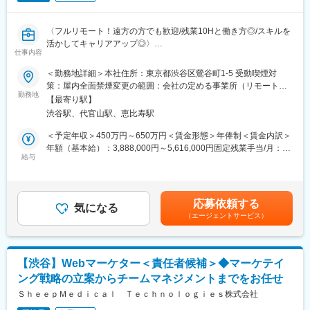
所を判断していきます。
チ（健診から通院へのアプローチなど）
※少数精鋭で実力主義、かつ積極性・協力性・スピードを重んじる
組織です。
■組織構成
〈フルリモート！遠方の方でも歓迎/残業10Hと働き方◎/スキルを
早期にチームリードをお任せするケースもあります。
チームリーダー1名、PL7名の計8名（うち北海道出身6名）
活かしてキャリアアップ◎〉
前職のバックグラウンドは様々（デジタルマーケティング、営
仕事内容
■組織体制※製薬事業部
業、市役所職員、保健師、海外営業、製薬関連企業での事業開
■業務概要：
＜勤務地詳細＞本社住所：東京都渋谷区鶯谷町1-5 受動喫煙対
ディレクター、UXUIデザイナー、エンジニア（バックエンド、フ
発）
グループ会社が運営支援している全国23院の歯科クリニックのマ
策：屋内全面禁煙変更の範囲：会社の定める事業所（リモートワ
ロントエンド、インフラ、AI各種在籍。業務委託・外注含む）で
ーケティングに携わっていただくポジションです。toC領域での
勤務地
ーク含む）
プロダクトチームを組成。現PdMは業務委託で活躍されており、
【最寄り駅】
■担当案件
GoogleやYahoo！リスティング広告やSEOをメインに活躍されて
今回は正社員のプロダクトマネージャーとして中心的な役割をお
3～4振興局の市町村担当や、PMとしての各種事業リードを行う想
渋谷駅、代官山駅、恵比寿駅
来られた方を募集しています。
任せいたします。
定です。
歯科矯正マーケティングの領域において、国内トップクラスのノ
＜予定年収＞450万円～650万円＜賃金形態＞年俸制＜賃金内訳＞
※医療業界経験者も居りますので、業界知識は不問です。
ウハウをもつマーケターと一緒に業務を行っていただけます。
年額（基本給）：3,888,000円～5,616,000円固定残業手当/月：
変更の範囲：会社の定める業務
そして、クリニックのリード獲得だけでなく、その後のクリニッ
給与
51,000円～74,000円（固定残業時間20時間0分/月）超過した時間
■働き方
クへの来院率や契約率まで、自社データをフル活用したマーケテ
外労働の残業手当は追加支給＜月額＞375,000円～542,000円（12
残業時間は10～20時間程とワークライフバランスを整えやすい環
ィングにも携われます。
分割）（一律手当を含む）＜昇給有無＞有＜残業手当＞有賃金は
境です。
あくまでも目安の金額であり、選考を通じて上下する可能性があ
全国フルリモート制を導入しており、場所を縛られず拡大中の自
応募依頼する
■業務内容詳細：
気になる
ります。月給(月額)は固定手当を含めた表記です。
社サービスに携わりたい方にお勧めです。
（エージェントサービス）
◇マーケティング戦略の立案・遂行
四半期に一回程度の対面で会うキックオフの機会もご用意してお
・分析した数値・市場のトレンドを元に、担当する事業の売上を
ります。
最大化するためのマーケティング戦略の立案・遂行
◇各WEB媒体の広告運用と関連業務全般
変更の範囲：会社の定める業務
【渋谷】Webマーケター＜責任者候補＞◆マーケテイ
・Googleリスティング広告、SNS広告を中心に運用
ング戦略の立案からチームマネジメントまでをお任せ
・LPOの企画立案からLP制作のディレクション・広告バナー／動
画広告／記事LP／LP／HP／ステップメール etc. の企画・ライテ
ＳｈｅｅｐＭｅｄｉｃａｌ Ｔｅｃｈｎｏｌｏｇｉｅｓ株式会社
ィング・制作ディレクション・制作物ディレクション業務に関わ