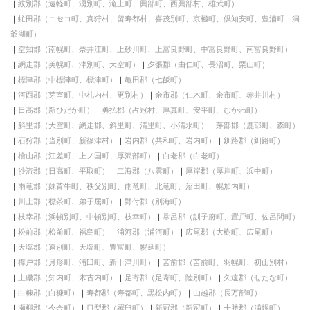
紋別郡（遠軽町、湧別町、滝上町、興部町、西興部村、雄武町）
虻田郡（ニセコ町、真狩村、留寿都村、喜茂別町、京極町、倶知安町、豊浦町、洞
爺湖町）
空知郡（南幌町、奈井江町、上砂川町、上富良野町、中富良野町、南富良野町）
網走郡（美幌町、津別町、大空町）
夕張郡（由仁町、長沼町、栗山町）
標津郡（中標津町、標津町）
亀田郡（七飯町）
河西郡（芽室町、中札内村、更別村）
余市郡（仁木町、余市町、赤井川村）
日高郡（新ひだか町）
勇払郡（占冠村、厚真町、安平町、むかわ町）
斜里郡（大空町、網走郡、斜里町、清里町、小清水町）
茅部郡（鹿部町、森町）
石狩郡（当別町、新篠津村）
岩内郡（共和町、岩内町）
釧路郡（釧路町）
檜山郡（江差町、上ノ国町、厚沢部町）
白老郡（白老町）
沙流郡（日高町、平取町）
二海郡（八雲町）
厚岸郡（厚岸町、浜中町）
雨竜郡（妹背牛町、秩父別町、雨竜町、北竜町、沼田町、幌加内町）
川上郡（標茶町、弟子屈町）
野付郡（別海町）
枝幸郡（浜頓別町、中頓別町、枝幸町）
常呂郡（訓子府町、置戸町、佐呂間町）
松前郡（松前町、福島町）
浦河郡（浦河町）
広尾郡（大樹町、広尾町）
天塩郡（遠別町、天塩町、豊富町、幌延町）
樺戸郡（月形町、浦臼町、新十津川町）
苫前郡（苫前町、羽幌町、初山別村）
上磯郡（知内町、木古内町）
足寄郡（足寄町、陸別町）
久遠郡（せたな町）
白糠郡（白糠町）
寿都郡（寿都町、黒松内町）
山越郡（長万部町）
瀬棚郡（今金町）
目梨郡（羅臼町）
新冠郡（新冠町）
十勝郡（浦幌町）