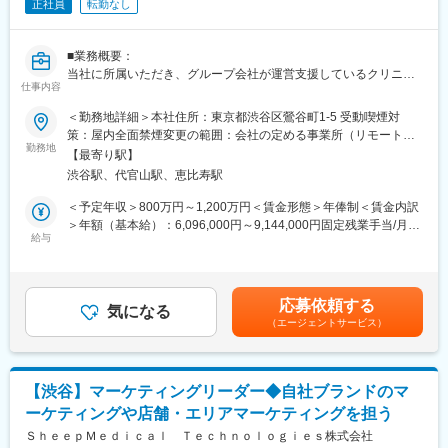
正社員
転勤なし
る社内、社外関係者との折衝
※スキル次第では、更に上流のペルソナ設計や適切な訴求プランの
構築などもお任せしたいと思っています。
■業務概要：
当社に所属いただき、グループ会社が運営支援しているクリニッ
■組織構成
仕事内容
クのマーケティングを行うチームの責任者候補です。
メンバーは約20名程度です。その中で部署に分かれ、ご自身の得
＜勤務地詳細＞本社住所：東京都渋谷区鶯谷町1-5 受動喫煙対
意とする分野で活躍いただいております。
■業務内容詳細：
策：屋内全面禁煙変更の範囲：会社の定める事業所（リモートワ
30代～40代のメンバーがほとんどで、若手にも活躍のチャンスが
◇マーケティング戦略の立案
勤務地
ーク含む）
あります。
【最寄り駅】
※分析した数値・市場のトレンドを元に、担当する事業の売上を最
遠方のメンバーもいるため、フルリモートが基本となります。そ
渋谷駅、代官山駅、恵比寿駅
大化するためのマーケティング戦略の立案・遂行
のため、メンバーとのやり取りはオンライン中心です。
◇事業計画の立案から実行まで
＜予定年収＞800万円～1,200万円＜賃金形態＞年俸制＜賃金内訳
※立案した戦略を軸に事業計画の立案から実行までをお任せしま
＞年額（基本給）：6,096,000円～9,144,000円固定残業手当/月：
■業務の魅力
す。
給与
159,000円～238,000円（固定残業時間40時間0分/月）超過した時
急成長するクリニック支援と、歴史あるマウスピース矯正ブラン
◇チームマネジメント
間外労働の残業手当は追加支給＜月額＞667,000円～1,000,000円
ド『キレイライン矯正』の両マーケティングに関われる環境があ
※立案した戦略に基づき各種KPIのクリアに向けてチームのマネジ
（12分割）（一律手当を含む）＜昇給有無＞有＜残業手当＞有賃
ります。
メントをお任せします。
金はあくまでも目安の金額であり、選考を通じて上下する可能性
そのため、「来院率」や「契約率」、売上といった事業の根幹デ
応募依頼する
気になる
があります。月給(月額)は固定手当を含めた表記です。
ータまで把握したマーケティングが可能です。
（エージェントサービス）
■事業概要：
そのデータを武器に、事業収益に直結する本質的な分析・施策を
親会社であるSheepMedical株式会社では、マウスピース矯正で国
立案し、自分の運用でクリニックのリードが増え、契約数が伸
内トップクラスの実績を持つキレイライン矯正のマウスピース等
び、売上が上がっていくという手触り感を感じられる業務です。
矯正器具の製造・販売を行っています。
【渋谷】マーケティングリーダー◆自社ブランドのマ
キレイライン矯正は、美容クリニックや大手脱毛クリニックの立
変更の範囲：会社の定める業務
ーケティングや店舗・エリアマーケティングを担う
ち上げを行った医師でもある当社CEOと、業界で名前の知られる
マーケティング会社の代表がタッグを組み「矯正を通じて笑顔に
ＳｈｅｅｐＭｅｄｉｃａｌ Ｔｅｃｈｎｏｌｏｇｉｅｓ株式会社