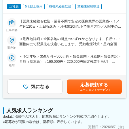
▽業務が限定されず、経営・組織・数値など幅広い領域に携われ
正社員
5名以上採用
職種未経験歓迎
業種未経験歓迎
る
▽裁量を持ち、主体的に仕事を進められる環境
【営業未経験も歓迎・業界不問で安定の医療業界の営業職へ！／
■こんな方にオススメ！：
年休120日・土日祝休み・月残業20h以下で働き方◎／入院中の病
＃ ベンチャー志向を持ち、主体的に動ける方
仕事内容
室環境を整えるポジションのため社会貢献性◎】
＃ 経営層と近い距離で仕事をしたい方
＜勤務地詳細＞全国各地の拠点のいずれかとなります。住所：ご
＃ 課題に対して自ら考え、改善に取り組める方
【はじめに】
面接内にて配属先を決定いたします。 受動喫煙対策：屋内全面禁
＃ 変化のある環境を楽しめる方
大病院に向けて、病室家具の提案営業を行います。扱える製品は
勤務地
煙変更の範囲：会社の定める事業所
＃ 長期的に組織成長に関わりたい方
テレビから病室家具まで幅広く、快適な病室づくりのコンサルテ
＃ 将来的に経営に関わるキャリアを築きたい方
＜予定年収＞350万円～500万円＜賃金形態＞月給制＜賃金内訳＞
ィングができる魅力的なポジションです。
月額（基本給）：160,000円～220,000円固定残業手当/月：
■組織構成：
給与
70,000円（固定残業時間40時間0分/月）超過した時間外労働の残
【業務詳細】
・経営本部は7名体制（財務／人事／経理／デザイン等）。各領域
業手当は追加支給＜月給＞230,000円～290,000円（一律手当を含
■一人の営業が担当する病院は平均10～30件です。
が連携しながら法人全体の運営を担っています
む）＜昇給有無＞有＜残業手当＞有＜給与補足＞◇昇給年１回(人
■1日2～4件の病院を訪問し、看護師・患者さんに商品の使い心地
事査定制度あり）◇賞与年2回（7月・12月月人事査定制度あり）
を病棟で試してもらいながら、それぞれの病院に合った提案をし
応募依頼する
変更の範囲：会社の定める業務
気になる
合計2.3か月分※初年度は満額支給されません※【モデル年収】営業
ていただきます。
（エージェントサービス）
主任：464万～営業係長：585万～※賞与を含んだ額となります。※
＊月ノルマは設けられておらず、自分のペースで業務が行えま
最短で2～3年、一般的には5年前後でのステップアップ賃金はあ
す。
くまでも目安の金額であり、選考を通じて上下する可能性があり
ます。月給(月額)は固定手当を含めた表記です。
【営業先】
人気求人ランキング
■訪問先は看護部や施設部、医事課の方々などをはじめとした医療
dodaに掲載中の求人を、応募数順にランキング形式でご紹介します。
従事者になります。
※応募数が同数の場合は、新着順に表示しています。
※割合は既存2割、新規8割となります。仕事に慣れた場合、直行
更新日：
2026/8/7（金）