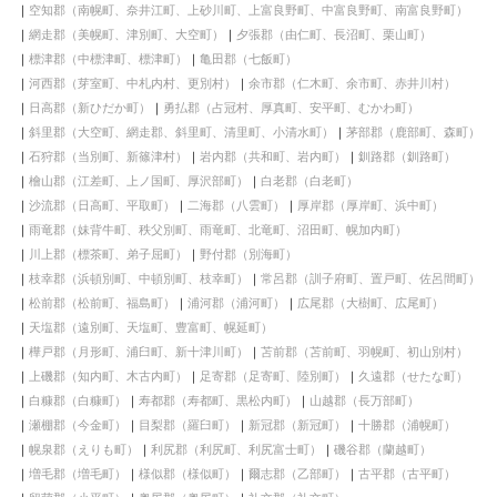
空知郡（南幌町、奈井江町、上砂川町、上富良野町、中富良野町、南富良野町）
網走郡（美幌町、津別町、大空町）
夕張郡（由仁町、長沼町、栗山町）
標津郡（中標津町、標津町）
亀田郡（七飯町）
河西郡（芽室町、中札内村、更別村）
余市郡（仁木町、余市町、赤井川村）
日高郡（新ひだか町）
勇払郡（占冠村、厚真町、安平町、むかわ町）
斜里郡（大空町、網走郡、斜里町、清里町、小清水町）
茅部郡（鹿部町、森町）
石狩郡（当別町、新篠津村）
岩内郡（共和町、岩内町）
釧路郡（釧路町）
檜山郡（江差町、上ノ国町、厚沢部町）
白老郡（白老町）
沙流郡（日高町、平取町）
二海郡（八雲町）
厚岸郡（厚岸町、浜中町）
雨竜郡（妹背牛町、秩父別町、雨竜町、北竜町、沼田町、幌加内町）
川上郡（標茶町、弟子屈町）
野付郡（別海町）
枝幸郡（浜頓別町、中頓別町、枝幸町）
常呂郡（訓子府町、置戸町、佐呂間町）
松前郡（松前町、福島町）
浦河郡（浦河町）
広尾郡（大樹町、広尾町）
天塩郡（遠別町、天塩町、豊富町、幌延町）
樺戸郡（月形町、浦臼町、新十津川町）
苫前郡（苫前町、羽幌町、初山別村）
上磯郡（知内町、木古内町）
足寄郡（足寄町、陸別町）
久遠郡（せたな町）
白糠郡（白糠町）
寿都郡（寿都町、黒松内町）
山越郡（長万部町）
瀬棚郡（今金町）
目梨郡（羅臼町）
新冠郡（新冠町）
十勝郡（浦幌町）
幌泉郡（えりも町）
利尻郡（利尻町、利尻富士町）
磯谷郡（蘭越町）
増毛郡（増毛町）
様似郡（様似町）
爾志郡（乙部町）
古平郡（古平町）