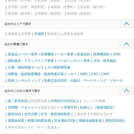
留萌郡（小平町）
奥尻郡（奥尻町）
礼文郡（礼文町）
古宇郡（泊村、神恵内村）
有珠郡（壮瞥町）
宗谷郡（猿払村）
積丹郡（積丹町）
阿寒郡（鶴居村）
島牧郡（島牧村）
ほかのエリアで探す
青森県
岩手県
宮城県
秋田県
山形県
福島県
ほかの業種で探す
医薬品メーカー業界
医療機器メーカー業界
医薬品卸
医療機器卸
CRO
調剤薬局・ドラッグストア業界
バイオベンチャー業界
大学・研究施設
介護・福祉関連サービス
その他医療関連
診断薬・臨床検査機器・臨床検査試薬メーカー
SMO
CSO
CMO
医療コンサルティング
医療広告代理店・出版社・マーケティング・リサーチ
ほかのこだわり条件で探す
第二新卒歓迎
外資系企業
年間休日120日以上
フレックス勤務
管理職・マネジャー
英語を活かす
学歴不問
転勤なし（勤務地限定）
服装自由
女性活躍
社宅・家賃補助制度
上場企業
中国語を活かす
退職金制度
残業20時間未満
完全週休2日制
職種未経験歓迎
原則定時退社
海外出張あり
U・Iターン支援あり