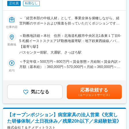
ていく医療です。「病気にならない方を増やしたい―」。こうし
正社員
転勤なし
た思いのもと、私たちは日々医療活動を行っています。
■就業時間補足：
8:00～18:00の間で実働8時間のシフト制です。
～「経営本部の中核人材」として、事業全体を俯瞰しながら、経
8：00～17：00／8：30～17：30／9：00～18：00などの時間で
営判断のサポートおよび推進を担っていただくポジションです。
シフトを作成いたします。
仕事内容
※バックオフィス業務にとどまらず、経営課題に向き合い、組織や
事業の成長をリードしていく役割を期待しています。
＜勤務地詳細＞本社 住所：北海道札幌市中央区北1条東１丁目6-
変更の範囲：会社の定める業務
5 札幌イーストスクエア1F勤務地最寄駅：地下鉄東西線線／バス
■職務内容：
勤務地
センター前駅受動喫煙対策：屋内全面禁煙変更の範囲：会社の定
【最寄り駅】
・入社後はこれまでのご経験を踏まえつつ、経理業務を一部担い
める事業所
バスセンター前駅、大通駅、さっぽろ駅
ながら、
徐々に経営企画・組織運営に関わる業務をお任せしていきます。
＜予定年収＞500万円～800万円＜賃金形態＞月給制＜賃金内訳＞
月額（基本給）：360,000円～570,000円＜月給＞360,000円～
■職務詳細：
給与
570,000円＜昇給有無＞有＜残業手当＞有＜給与補足＞■昇給：年
(1)経営数値の集計／分析／レポーティング
1回■賞与：年2回賃金はあくまでも目安の金額であり、選考を通
(2)予実管理、課題抽出および改善推進
じて上下する可能性があります。月給(月額)は固定手当を含めた表
(3)各部門との連携・調整業務
記です。
応募依頼する
(4)経営会議資料の作成
気になる
（エージェントサービス）
(5)新規施策や業務改善の企画・実行
(6)一部経理業務（決算補助、税理士連携 等）
※ご志向や適性に応じて、業務領域は柔軟に広げていきます
【オープンポジション】病室家具の法人営業《充実し
■このポジションの魅力：
た研修体制／土日祝休み／残業20h以下／未経験歓迎》
▽社長／役員と近い距離で、経営意思決定に関与できる環境
▽事業成長の過程を経験しながら、市場価値を高められる
株式会社Ｔ＆Ｐメディトラスト