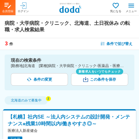
会員登録
ログイン
気になる
メニュー
病院・大学病院・クリニック、北海道、土日祝休み
の転
職・求人検索結果
3
条件で並び替え
件
現在の検索条件
[勤務地]北海道 [業種]病院・大学病院・クリニック-医薬品・医療機器・ライフサイエンス・医療系サービス [詳細条件](休日・働き方)土日祝休み
新着求人をいつでもチェック
条件の変更
この条件を保存
北海道
のみで募集中
【札幌】社内SE ～法人内システムの設計開発・メンテ
ナンス※残業10時間以内/働きやすさ◎～
医療法人新産健会