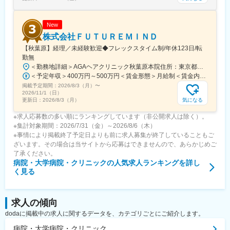
働くことができます。
【商品企画も可能です！】
New
■お客様のリアルな声を一番よく知る営業社員。当社では営業社員
株式会社ＦＵＴＵＲＥＭＩＮＤ
のアイデアを積極的に取り入れ、新たな商品づくりに反映してい
【秋葉原】経理／未経験歓迎◆フレックスタイム制/年休123日/転
ます。自社開発の環境があるから、現場の声を柔軟に活かせます♪
勤無
＜勤務地詳細＞AGAヘアクリニック秋葉原本院住所：東京都千代田区外神田3-12-8 住友不動産秋葉原ビル9F受動喫煙対策：屋内全面禁煙変更の範囲：会社の定める事業所（リモートワーク含む）
変更の範囲：会社の定める業務
＜予定年収＞400万円～500万円＜賃金形態＞月給制＜賃金内訳＞月額（基本給）：275,000円～350,000円＜月給＞275,000円～350,000円＜昇給有無＞有＜残業手当＞有＜給与補足＞■ 多職種手当:5万円（複数の職種をマルチに対応するスタッフへの手当） ■ 多エリア手当:4万円（複数の拠点を横断してくれるスタッフへの手当） ■ 役職手当:0～52万円■ 達成手当：0～100万円（半期評価によって増減する手当）賃金はあくまでも目安の金額であり、選考を通じて上下する可能性があります。月給(月額)は固定手当を含めた表記です。
掲載予定期間：
2026/8/3（月）
〜
2026/11/1（日）
気になる
更新日：
2026/8/3（月）
※求人応募数の多い順にランキングしています（非公開求人は除く）。
※集計対象期間：2026/7/31（金）～2026/8/6（木）
※事情により掲載終了予定日よりも前に求人募集が終了していることもご
ざいます。その場合は当サイトから応募はできませんので、あらかじめご
了承ください。
病院・大学病院・クリニック
の人気求人ランキングを詳し
く見る
求人の傾向
dodaに掲載中の求人に関するデータを、カテゴリごとにご紹介します。
病院・大学病院・クリニック