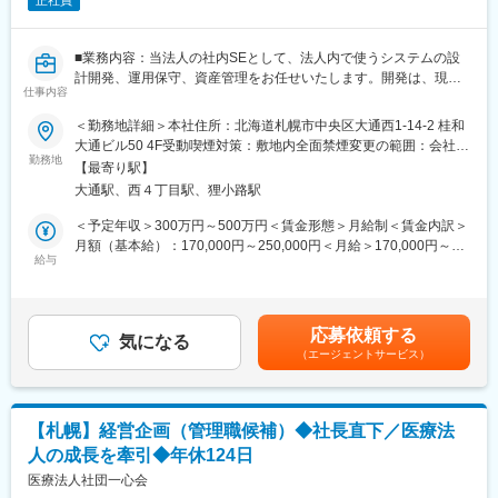
正社員
■業務内容：当法人の社内SEとして、法人内で使うシステムの設
計開発、運用保守、資産管理をお任せいたします。開発は、現場
仕事内容
の要望を直接ヒアリングしながら、設計・開発・リニューアルを
行い、業務をIT化します。
＜勤務地詳細＞本社住所：北海道札幌市中央区大通西1-14-2 桂和
・医療法人施設におけるネットワークシステム業務
大通ビル50 4F受動喫煙対策：敷地内全面禁煙変更の範囲：会社の
・電子カルテ・予約システムの企画・提案及びメンテナンス業務
勤務地
定める事業所
【最寄り駅】
・各部署のネットワークシステム初期設定・トラブル対応
大通駅、西４丁目駅、狸小路駅
■組織構成：
法人システム担当は現在6名体制です。
＜予定年収＞300万円～500万円＜賃金形態＞月給制＜賃金内訳＞
■職務の特徴：
月額（基本給）：170,000円～250,000円＜月給＞170,000円～
法人内は徐々にIT化が進み、クリニックのすべてに電子カルテが
給与
250,000円＜昇給有無＞有＜残業手当＞有＜給与補足＞■昇給あり
導入され、その他の事務作業もどんどん自動化しています。
■賞与あり(前年度実績2.5か月分)記載金額は選考を通じて上下する
法人内の課題を見出し、開発業務をコンサルから行うことで、間
可能性があります。月給(月額)は固定手当を含みます。
近で成果を感じ取ることができ、モチベーション高く業務に取り
応募依頼する
組むことができます。
気になる
（エージェントサービス）
■同社について：
企業理念 【多くの方の病気を未然に防ぐ「予防医療」】
当法人は「予防医療」を企業理念として掲げ、人間ドックや健康
診断を中心とした様々な特色のある施設を運営しています。予防
【札幌】経営企画（管理職候補）◆社長直下／医療法
医療は、病気を未然に防ぐ医療の形です。病気になってから病院
人の成長を牽引◆年休124日
へかかる「治療医療」ではなく、例えば人間ドックを毎年受診す
ることをお客様へ促し、病気の予防あるいは早期発見へとつなげ
医療法人社団一心会