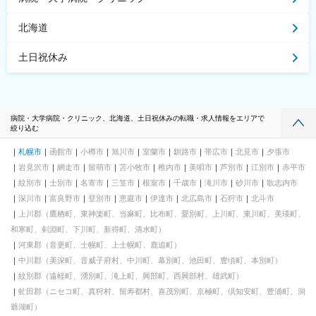
北海道
土日祝休み
病院・大学病院・クリニック、北海道、土日祝休みの転職・求人情報をエリアで
絞り込む
札幌市
函館市
小樽市
旭川市
室蘭市
釧路市
帯広市
北見市
夕張市
岩見沢市
網走市
留萌市
苫小牧市
稚内市
美唄市
芦別市
江別市
赤平市
紋別市
士別市
名寄市
三笠市
根室市
千歳市
滝川市
砂川市
歌志内市
深川市
富良野市
登別市
恵庭市
伊達市
北広島市
石狩市
北斗市
上川郡（鷹栖町、東神楽町、当麻町、比布町、愛別町、上川町、東川町、美瑛町、
和寒町、剣淵町、下川町、新得町、清水町）
河東郡（音更町、士幌町、上士幌町、鹿追町）
中川郡（美深町、音威子府村、中川町、幕別町、池田町、豊頃町、本別町）
紋別郡（遠軽町、湧別町、滝上町、興部町、西興部村、雄武町）
虻田郡（ニセコ町、真狩村、留寿都村、喜茂別町、京極町、倶知安町、豊浦町、洞
爺湖町）