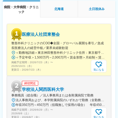
直帰やテレワークを使いながら就業いただくことも可能です。
※営業だけではなく、保守契約更新・簡単な修理メンテナンス・パ
病院・大学病院・クリニ
北海道
土日祝休み
ートさんのフォローも行います。
ック
【配属先】
東京本社もしくはオンラインで面接を行い、面接の中で配属先を
決定します。
医療法人社団東整会
▼配属先候補：
横浜、千葉、仙台、札幌、名古屋、長野、大阪、広島、松山、福
整形外科クリニックのCOO◆全国・グローバル展開を牽引／急成
岡
長医療法人の経営中核／業界未経験歓迎
＜勤務地詳細＞東京神田整形外科クリニック住所：東京都千代田区鍛冶町2丁目8-6 メディカルプライム神田3F勤務地最寄駅：JR山手線／神田駅受動喫煙対策：屋内全面禁煙変更の範囲：会社の定める事業所
【未経験でも安心のフォロー体制】
＜予定年収＞1,500万円～2,000万円＜賃金形態＞月給制＜賃金内訳＞月額（基本給）：1,200,000円～1,500,000円＜月給＞1,200,000円～1,500,000円＜昇給有無＞有＜残業手当＞有＜給与補足＞※経験やスキルを考慮して決定します。■昇給：年1回■賞与：年2回賃金はあくまでも目安の金額であり、選考を通じて上下する可能性があります。月給(月額)は固定手当を含めた表記です。
■入社後1週間～数か月程度は、当社の歴史や事業、製品知識を学
掲載予定期間：
んでいただくと同時に、外部研修やeラーニングなどでより業務に
2026/7/23（木）
〜
2026/10/21（水）
近しい内容も学んでいただきます。
気になる
更新日：
2026/7/23（木）
■その後は、OJTにて先輩社員の営業に同行していただき、独り立
ちまでは半年～1年程度を想定しております。
締切間近
【ワークライフバランスを重視した働き方】
学校法人関西医科大学
■年休120日・土日祝休み・月残業18時間程でワークライフバラン
事務職員（総合職）／法人事務局または各附属病院で勤務
スが整う環境です。2024年度年間休暇は120日となっておりま
法人事務局および、本学附属病院のいずれかで勤務（全勤務地、最寄り駅から徒歩5分以内）【関西医科大学 法人事務局】大阪府枚方市新町2丁目5-1■京阪本線 枚方市駅～徒歩5分※京阪 枚方市駅まで…・京阪 京橋駅から特急乗車14分・京阪 中書島駅から特急乗車16分【附属病院】大阪府枚方市新町2丁目3-1■京阪本線 枚方市駅～徒歩3分【総合医療センター】大阪府守口市文園町10-15■京阪本線 滝井駅～徒歩3分■地下鉄谷町線・今里筋線 太子橋今市駅～徒歩5分 ※京阪 滝井駅まで… ・京阪 京橋駅から各停乗車9分 ※谷町線 太子橋今市駅まで…・谷町線 大日駅から乗車8分・谷町線 東梅田駅から乗車13分【香里病院】大阪府寝屋川市香里本通町8-45■京阪本線 香里園駅～徒歩1分 ※京阪 香里園駅まで… ・京阪 京橋駅・樟葉駅から準急乗車15分 ・京阪中書島駅から準急乗車35分（特急乗車、枚方市駅で乗り換えると25分） ◎経験・能力など適性を考慮し配属します。 ※転居を伴う転勤なし※U・Iターン歓迎
す。
年収350万円～450万円（役職無しで採用の場合） 年収450万円～550万円（主任級で採用の場合）
■また、有給も【平均取得日数9.7日/年】と取得しやすい環境とな
掲載予定期間：
っております。
2026/6/29（月）
〜
2026/8/8（土）
■業務に慣れてきたら、直行直帰・リモートも併用しながら柔軟に
気になる
更新日：
2026/8/7（金）