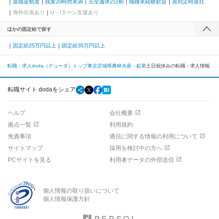
退職金制度
残業20時間未満
完全週休2日制
職種未経験歓迎
原則定時退社
海外出張あり
U・Iターン支援あり
ほかの固定給で探す
固定給25万円以上
固定給35万円以上
転職・求人doda（デューダ）トップ
東北
宮城県
農林水産・鉱業
土日祝休みの転職・求人情報
転職サイト dodaをシェア
ヘルプ
会社概要
拠点一覧
利用規約
免責事項
通信に関する情報の利用について
サイトマップ
採用を検討中の方へ
PCサイトを見る
利用者データの外部送信
個人情報の取り扱いについて
個人情報保護方針