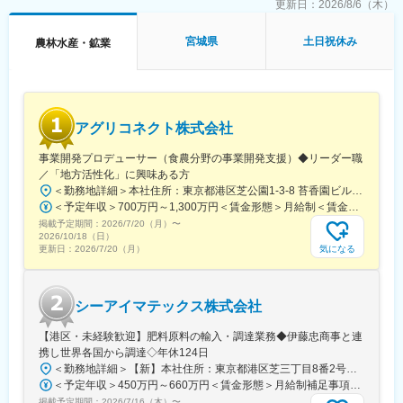
■この仕事を通じて得られること
更新日：
2026/8/6（木）
・残業月平均10時間程度
◎グローバルな社会貢献の実感
・Slack、Zoom中心のコミュニケーション
農業と地域課題の解決に取り組みながら、最先端技術を世界中の
宮城県
土日祝休み
農林水産・鉱業
・週1回の定例MTGあり
産地に実装する経験ができます。
◎海外事業立ち上げの完遂実績
■就業環境：
0からの立ち上げから拡大までを一任されるため、戦略遂行に関す
・フルリモート勤務（半年に1回出社あり※任意）
る実践的なスキルが習得できます。
・Slack／Zoomを活用したコミュニケーション
◎国際的なビジネススキルの習得
アグリコネクト株式会社
異文化環境での交渉力、リスク対応力、経営直下の意思決定スピ
■当社について：
ードを体感できます。
事業開発プロデューサー（食農分野の事業開発支援）◆リーダー職
当社は2007年設立以降、「森林事業」と「環境エネルギー事業」
／「地方活性化」に興味ある方
の2軸で事業を展開しています。森林資源の活用だけでなく、再生
■当社について
可能エネルギーの普及を通じて、環境価値と経済価値の両立を実
＜勤務地詳細＞本社住所：東京都港区芝公園1-3-8 苔香園ビル4階勤務地最寄駅：都営三田線／御成門駅受動喫煙対策：屋内全面禁煙変更の範囲：会社の定める事業所
「テクノロジーによって、産地とともに農業の未来をつくる」を
現し、持続可能な社会の構築に貢献しています。
＜予定年収＞700万円～1,300万円＜賃金形態＞月給制＜賃金内訳＞月額（基本給）：400,000円～650,000円固定残業手当/月：92,640円～150,510円（固定残業時間30時間0分/月）超過した時間外労働の残業手当は追加支給＜月給＞492,640円～800,510円（一律手当を含む）＜昇給有無＞有＜残業手当＞有＜給与補足＞※給与は職歴、スキルなどに応じて相談※役職がつく場合は、別途、役職手当（50,000円～10,000円）を支給※マネージャー職以上の場合は、管理職のため残業代支給対象外■昇給：年1回（4月）■賞与：年1回（12月）賃金はあくまでも目安の金額であり、選考を通じて上下する可能性があります。月給(月額)は固定手当を含めた表記です。
経営理念に据え、豊かな経験を持つ産地と、進化を続けるサイエ
掲載予定期間：
2026/7/20（月）
〜
ンステクノロジーを融合することで、環境に優しい魅力あふれる
2026/10/18（日）
変更の範囲：会社の定める業務
農業の実現に取り組んでいます。
気になる
更新日：
2026/7/20（月）
変更の範囲：会社の定める業務
シーアイマテックス株式会社
【港区・未経験歓迎】肥料原料の輸入・調達業務◆伊藤忠商事と連
携し世界各国から調達◇年休124日
＜勤務地詳細＞【新】本社住所：東京都港区芝三丁目8番2号住友不動産芝公園ファーストビル９階 勤務地最寄駅：都営地下鉄三田線／芝公園駅受動喫煙対策：屋内全面禁煙変更の範囲：会社の定める事業所
＜予定年収＞450万円～660万円＜賃金形態＞月給制補足事項なし＜賃金内訳＞月額（基本給）：280,000円～378,000円＜月給＞280,000円～378,000円＜昇給有無＞有＜残業手当＞有＜給与補足＞■賞与：年2回（6月/12月）■モデル年収：年収510万円 30歳（月給280,000円＋賞与）※時間外手当除く年収620万円 37歳（月給356,000円＋賞与）※時間外手当除く賃金はあくまでも目安の金額であり、選考を通じて上下する可能性があります。月給(月額)は固定手当を含めた表記です。
掲載予定期間：
2026/7/16（木）
〜