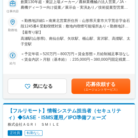
創業130年超・東証上場メーカー／農林業機械の法人営業／JA・
農機ディーラー向け提案／展示会・実演あり／技術提案型営業／
仕事内容
海外展開企業／生販一体体制／直行直帰OK／研修制度充実
＜勤務地詳細1＞南東北営業所住所：山形県天童市大字荒谷字金石
■業務内容：
段1245番4 受動喫煙対策：敷地内喫煙可能場所あり＜勤務地詳細
農林業用機械（消毒機器、充電式草刈り機 等）や産業用機械の製
勤務地
2＞宮城営業所住所：宮城県仙台市太白区柳生2-23-1 受動喫煙対
【最寄り駅】
造において高い技術力を持ち、海外展開も行っている当社におい
策：屋内全面禁煙＜勤務地詳細3＞福島営業所住所：福島県岩瀬郡
高瀬駅(山形県)、南仙台駅、矢吹駅、楯山駅、富沢駅、高擶駅、太
て、コアとなる農林業用機械の営業をお任せします。
天栄村飯豊向原60-1 受動喫煙対策：屋内全面禁煙変更の範囲：会
子堂駅
社の定める事業所（リモートワーク含む）
■業務詳細：
＜予定年収＞520万円～800万円＜賃金形態＞月給制補足事項なし
農林業用機械（消毒機・洗浄機・芝刈り機・チェンソーなど）を
＜賃金内訳＞月額（基本給）：235,000円～380,000円固定残業手
取引先（JAや農業機械ディーラー、個人農機具店などの法人）へ
給与
当/月：45,000円～69,000円（固定残業時間20時間0分/月）超過し
提案いただきます。
た時間外労働の残業手当は追加支給＜月給＞280,000円～449,000
取引先が主催する展示会へ出展し、ユーザーである農家の方へ直
円（一律手当を含む）＜昇給有無＞有＜残業手当＞有＜給与補足
接、製品説明などを行ったり、農地での製品実演、その他、メン
＞■昇給：年1回 ■賞与実績：2～3回（過去：4～5ヶ月／年）賃金
応募依頼する
テナンス作業を行う等、ただの営業活動で終わるのではなく、技
気になる
はあくまでも目安の金額であり、選考を通じて上下する可能性が
（エージェントサービス）
術的なご説明もお任せいたします。
あります。月給(月額)は固定手当を含めた表記です。
■働き方：
直行直帰OKなど、働き方改革がしっかりと成果に現れている優良
【フルリモート】情報システム担当者（セキュリテ
企業です。
ィ）◆SASE・ISMS運用／IPO準備フェーズ
■当社の魅力：
株式会社ＡＧＲＩ ＳＭＩＬＥ
創業130年以上・東証上場の安定基盤を持つ丸山製作所は、消火
正社員
転勤なし
器から事業を開始し、現在ではポンプ・エンジン技術をコアに農