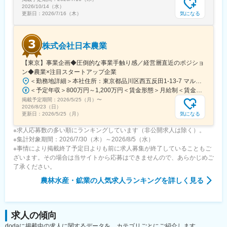
2026/10/14（水）
気になる
更新日：
2026/7/16（木）
株式会社日本農業
【東京】事業企画◆圧倒的な事業手触り感／経営層直近のポジショ
ン◆農業×注目スタートアップ企業
＜勤務地詳細＞本社住所：東京都品川区西五反田1-13-7 マルキビル101号室受動喫煙対策：敷地内全面禁煙変更の範囲：会社の定める事業所（リモートワーク含む）
＜予定年収＞800万円～1,200万円＜賃金形態＞月給制＜賃金内訳＞月額（基本給）：546,666円～850,000円その他固定手当/月：120,000円～150,000円＜月給＞666,666円～1,000,000円＜昇給有無＞有＜残業手当＞有＜給与補足＞※前職年収を考慮させていただきます ・その他固定手当：役職手当・賞与なし賃金はあくまでも目安の金額であり、選考を通じて上下する可能性があります。月給(月額)は固定手当を含めた表記です。
掲載予定期間：
2026/5/25（月）
〜
2026/8/23（日）
気になる
更新日：
2026/5/25（月）
※求人応募数の多い順にランキングしています（非公開求人は除く）。
※集計対象期間：2026/7/30（木）～2026/8/5（水）
※事情により掲載終了予定日よりも前に求人募集が終了していることもご
ざいます。その場合は当サイトから応募はできませんので、あらかじめご
了承ください。
農林水産・鉱業
の人気求人ランキングを詳しく見る
求人の傾向
dodaに掲載中の求人に関するデータを、カテゴリごとにご紹介します。