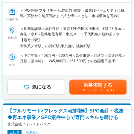
業・産業機械分野で高い競争力を発揮するメーカーです。長年培
った技術力により、防除機や高圧洗浄機など幅広い製品を展開
～IPO準備×フルリモート環境でIT統制・最先端セキュリティに挑
し、国内外で事業領域を拡大しています。
戦／実務から制度設計まで担う情シスとして市場価値を高められ
働き方の面では、年間休日125日・完全週休2日制に加え、フレッ
仕事内容
る成長フェーズ企業～
クスタイム制度や一部リモートワークを導入し、ワークライフバ
＜勤務地詳細＞本社住所：東京都千代田区神田小川町3-28-5 axle
ランスを重視した環境を整備しています。 また、退職金制度や住
■業務内容：
御茶ノ水102勤務地最寄駅：東京メトロ千代田線／新御茶ノ水駅
宅補助、持株会、共済会など福利厚生も充実しており、社員が長
◇フルリモート環境で、情報システム業務全般に関わっていただ
勤務地
受動喫煙対策：屋内全面禁煙変更の範囲：会社の定める事業所
く安心して働ける体制を構築。
【最寄り駅】
きます。
（リモートワーク含む）
さらに開発・生産から販売・アフターサービスまでを一貫して担
新御茶ノ水駅、小川町駅(東京都)、淡路町駅
◇当部門では現在、情報システム責任者1名、パートスタッフ2名
う「生販一体」体制により、顧客への価値提供を実感しながら専
が在籍しており（平均年齢31歳）、実務から制度の策定まで幅広
＜予定年収＞408万円～600万円＜賃金形態＞月給制＜賃金内訳＞
門性を高められる点も魅力です。社会インフラや環境分野に貢献
く対応し、一緒に情報システム部門を作っていただける方を募集
月額（基本給）：245,800円～361,500円その他固定手当/月：
する製品を通じて、安定性と成長性を両立したキャリアを築くこ
します。
給与
7,700円～11,300円固定残業手当/月：86,500円～127,200円（固
とができます。
◇入社直後は、コーポレートITの実務およびセキュリティ製品の
定残業時間45時間0分/月）超過した時間外労働の残業手当は追加
運用からスタートし、環境に慣れてきたらIPO準備に伴うIT統制な
支給＜月給＞340,000円～500,000円（一律手当を含む）＜昇給有
変更の範囲：当社業務全般
どの上流工程へ徐々に業務の幅を広げていただきます。
無＞有＜残業手当＞有＜給与補足＞※経験やスキルを考慮して決定
応募依頼する
気になる
します。■その他固定手当：深夜残業手当20時間分（超過分は別
（エージェントサービス）
■具体的には：
途追加支給）賃金はあくまでも目安の金額であり、選考を通じて
【セキュリティ・ネットワーク領域（主担当）】
上下する可能性があります。月給(月額)は固定手当を含めた表記で
◇SASE製品（Verona SASE）や、エンドポイントセキュリティ
す。
（Deep Instinct）の運用・管理
【フルリモート×フレックス×訪問無】SPC会計・税務
◇MDMツール（LANSCOPE）を使用した貸与デバイスの運用・
◆再エネ事業／SPC案件中心で専門スキルを磨ける
管理
◇各種ベンダーとの調整、問い合わせ対応
株式会社フォレストバンク
【コーポレートIT・ヘルプデスク領域（主担当）】
正社員
転勤なし