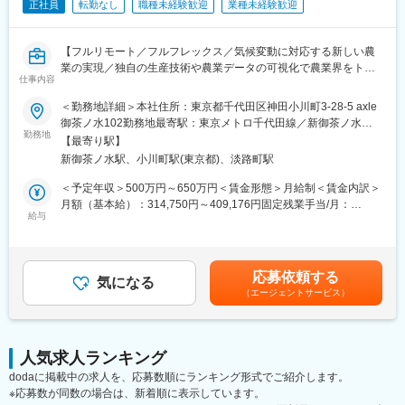
正社員
転勤なし
職種未経験歓迎
業種未経験歓迎
・SPC設立に向けたスキーム検討補助
・出資者向け資料の作成支援
・資金調達スキームの管理
【フルリモート／フルフレックス／気候変動に対応する新しい農
・契約・定款管理、運営管理
業の実現／独自の生産技術や農業データの可視化で農業界をトー
仕事内容
タルサポート／社会貢献性・将来性◎】
＜その他＞
＜勤務地詳細＞本社住所：東京都千代田区神田小川町3-28-5 axle
・クライアント（主に都市部企業）との打合せ対応（オンライン
■業務内容
御茶ノ水102勤務地最寄駅：東京メトロ千代田線／新御茶ノ水駅
中心）
海外事業の立ち上げ・推進担当者として、担当国におけるパート
勤務地
受動喫煙対策：屋内全面禁煙変更の範囲：会社の定める事業所
・業務フロー整備、効率化推進
【最寄り駅】
ナー候補との商談、関係構築・実証プロジェクト運営管理、現地
（リモートワーク含む）
・監査対応など
新御茶ノ水駅、小川町駅(東京都)、淡路町駅
規制対応など、事業開発・推進を一任します。（担当国はASEAN
地域を想定）
＜予定年収＞500万円～650万円＜賃金形態＞月給制＜賃金内訳＞
■組織構成：
月額（基本給）：314,750円～409,176円固定残業手当/月：
約20名
◇現地パートナーとのリレーションづくり
給与
101,916円～132,490円（固定残業時間45時間0分/月）超過した時
※20代～30代中心の組織で、会計・税務業務を担当しています
海外の事業パートナー候補との商談、関係構築
間外労働の残業手当は追加支給＜月給＞416,666円～541,666円
◇実証プロジェクトの運営管理
（一律手当を含む）＜昇給有無＞有＜残業手当＞有賃金はあくま
■ポジションの魅力：
現地での導入試験やプロジェクトの進捗管理、および海外現地メ
でも目安の金額であり、選考を通じて上下する可能性がありま
（1） SPC×再エネという専門性の高い領域
応募依頼する
ンバーとの協働
気になる
す。月給(月額)は固定手当を含めた表記です。
・市場価値の高いスキルが身につく環境
（エージェントサービス）
◇現地規制・市場調査
（2） 一括受託モデルで上流まで関われる
進出国における法規制の確認、市場ニーズの調査、および事業認
・SPCの設立～運営～税務申告までワンストップで提供
可取得に向けた対応
（3） フルリモートが成立するビジネスモデル
◇事業開発・戦略遂行
・クライアントは東京・大阪中心で訪問ほぼなし
人気求人ランキング
経営層の戦略に基づいた事業計画の策定、および現地でのPDCA
・オンライン完結の業務設計のため、フルリモートが実現
dodaに掲載中の求人を、応募数順にランキング形式でご紹介します。
サイクルの実行
（4） 働きやすい環境
※応募数が同数の場合は、新着順に表示しています。
・フルリモート／フルフレックス