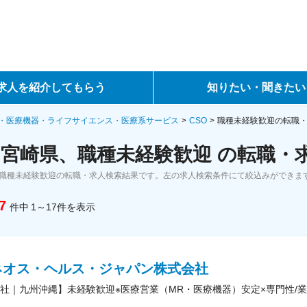
求人を紹介してもらう
知りたい・聞きたい
ントサービス
転職ノウハウ
・医療機器・ライフサイエンス・医療系サービス
CSO
職種未経験歓迎の転職
、宮崎県、職種未経験歓迎 の転職・
サービス
データで見る転職
、職種未経験歓迎の転職・求人検索結果です。左の求人検索条件にて絞込みができま
ーエージェントサービス
コラム・インタビュー
7
件中
1～17
件
を表示
転職Q&A
ネオス・ヘルス・ジャパン株式会社
社｜九州沖縄】未経験歓迎※医療営業（MR・医療機器）安定×専門性/