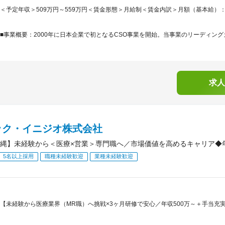
＜予定年収＞509万円～559万円＜賃金形態＞月給制＜賃金内訳＞月額（基本給）：250
■事業概要：2000年に日本企業で初となるCSO事業を開始。当事業のリーディング
求人
ック・イニジオ株式会社
縄】未経験から＜医療×営業＞専門職へ／市場価値を高めるキャリア◆年収
5名以上採用
職種未経験歓迎
業種未経験歓迎
【未経験から医療業界（MR職）へ挑戦×3ヶ月研修で安心／年収500万～＋手当