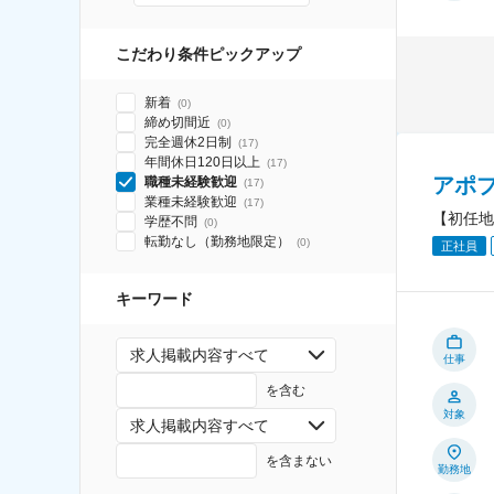
こだわり条件ピックアップ
新着
(
0
)
締め切間近
(
0
)
完全週休2日制
(
17
)
年間休日120日以上
(
17
)
アポ
職種未経験歓迎
(
17
)
業種未経験歓迎
(
17
)
【初任地
学歴不問
(
0
)
転勤なし（勤務地限定）
(
0
)
正社員
キーワード
求人掲載内容すべて
仕事
を含む
対象
求人掲載内容すべて
を含まない
勤務地