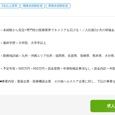
5名以上採用
職種未経験歓迎
業種未経験歓迎
～未経験から安定×専門性の医療業界でキャリアを広げる！／入社後2か月の研修あり・
＜最終学歴＞大学院、大学卒以上
＜勤務地詳細＞九州・沖縄エリア住所：福岡県、佐賀県、長崎県、熊本県、大分県、
＜予定年収＞500万円～650万円＜賃金形態＞年俸制補足事項なし＜賃金内訳＞年額（基本給
■事業内容：製薬企業・医療機器企業、その他ヘルスケア企業に対し、下記の事業を提
求人