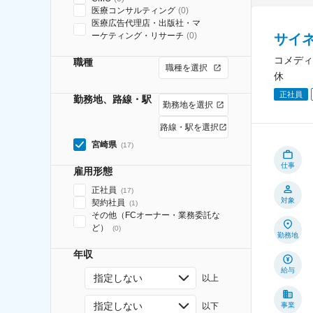
医療コンサルティング
(
0
)
医療広告代理店・出版社・マ
ーケティング・リサーチ
(
0
)
サイ
コメディ
職種
職種を選択
休
正社員
勤務地、路線・駅
勤務地を選択
路線・駅を選択
宮崎県
(
17
)
仕事
雇用形態
正社員
(
17
)
対象
契約社員
(
1
)
その他（FCオーナー・業務委託な
ど）
(
0
)
勤務地
年収
給与
指定しない
以上
指定しない
以下
事業