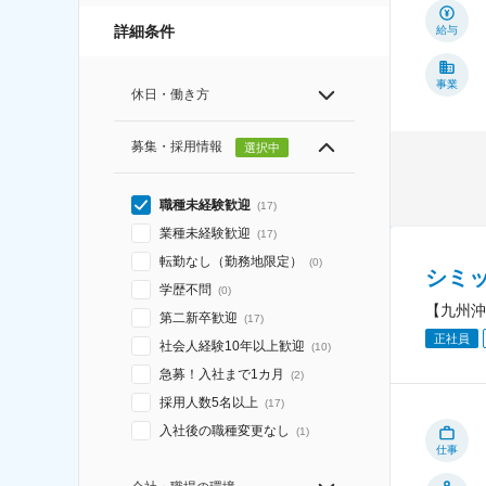
詳細条件
給与
事業
休日・働き方
募集・採用情報
選択中
職種未経験歓迎
(
17
)
業種未経験歓迎
(
17
)
転勤なし（勤務地限定）
(
0
)
シミ
学歴不問
(
0
)
【九州沖
第二新卒歓迎
(
17
)
正社員
社会人経験10年以上歓迎
(
10
)
急募！入社まで1カ月
(
2
)
採用人数5名以上
(
17
)
入社後の職種変更なし
(
1
)
仕事