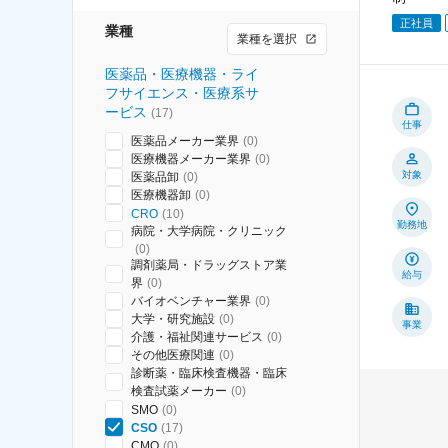
正社員
業種
業種を選択
医薬品・医療機器・ライ
フサイエンス・医療系サ
ービス
(
17
)
仕事
医薬品メーカー業界
(
0
)
医療機器メーカー業界
(
0
)
対象
医薬品卸
(
0
)
医療機器卸
(
0
)
CRO
(
10
)
勤務地
病院・大学病院・クリニック
(
0
)
調剤薬局・ドラッグストア業
給与
界
(
0
)
バイオベンチャー業界
(
0
)
大学・研究施設
(
0
)
事業
介護・福祉関連サービス
(
0
)
その他医療関連
(
0
)
診断薬・臨床検査機器・臨床
検査試薬メーカー
(
0
)
SMO
(
0
)
CSO
(
17
)
CMO
(
0
)