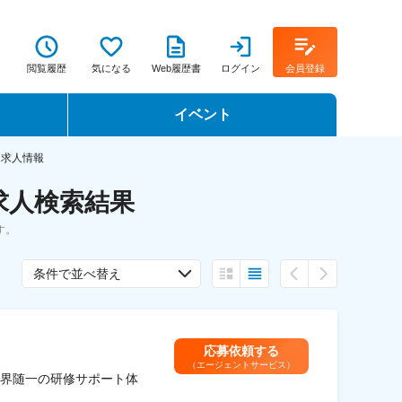
閲覧履歴
気になる
Web履歴書
ログイン
会員登録
イベント
転職イベント・転職セミナー
・求人情報
求人検索結果
転職フェア
す。
転職セミナー動画
条件で並べ替え
応募依頼する
（エージェントサービス）
業界随一の研修サポート体