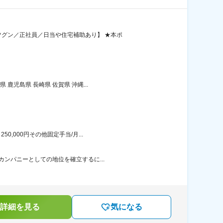
グン／正社員／日当や住宅補助あり】 ★本ポ
児島県 長崎県 佐賀県 沖縄...
,000円その他固定手当/月...
カンパニーとしての地位を確立するに...
詳細を見る
気になる