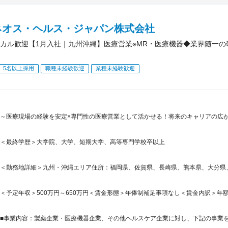
ネオス・ヘルス・ジャパン株式会社
カル歓迎【1月入社｜九州沖縄】医療営業※MR・医療機器◆業界随一の
5名以上採用
職種未経験歓迎
業種未経験歓迎
～医療現場の経験を安定×専門性の医療営業として活かせる！将来のキャリアの広
＜最終学歴＞大学院、大学、短期大学、高等専門学校卒以上
＜勤務地詳細＞九州・沖縄エリア住所：福岡県、佐賀県、長崎県、熊本県、大分県、
＜予定年収＞500万円～650万円＜賃金形態＞年俸制補足事項なし＜賃金内訳＞年額（基本給
■事業内容：製薬企業・医療機器企業、その他ヘルスケア企業に対し、下記の事業を提