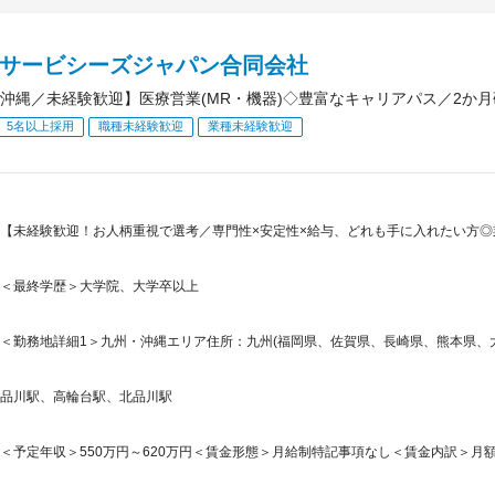
IAサービシーズジャパン合同会社
沖縄／未経験歓迎】医療営業(MR・機器)◇豊富なキャリアパス／2か月
5名以上採用
職種未経験歓迎
業種未経験歓迎
【未経験歓迎！お人柄重視で選考／専門性×安定性×給与、どれも手に入れたい方
＜最終学歴＞大学院、大学卒以上
＜勤務地詳細1＞九州・沖縄エリア住所：九州(福岡県、佐賀県、長崎県、熊本県、大分
品川駅、高輪台駅、北品川駅
＜予定年収＞550万円～620万円＜賃金形態＞月給制特記事項なし＜賃金内訳＞月額（基本