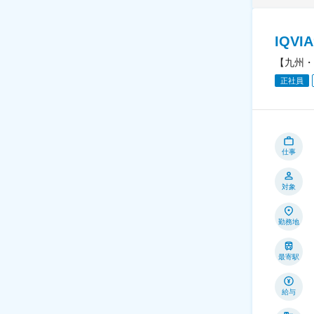
IQV
【九州・
正社員
仕事
対象
勤務地
最寄駅
給与