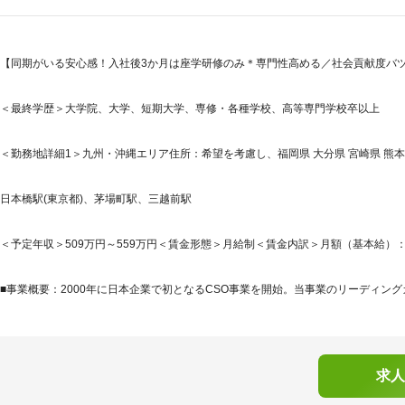
【同期がいる安心感！入社後3か月は座学研修のみ＊専門性高める／社会貢献度バツ
＜最終学歴＞大学院、大学、短期大学、専修・各種学校、高等専門学校卒以上
＜勤務地詳細1＞九州・沖縄エリア住所：希望を考慮し、福岡県 大分県 宮崎県 熊本県 鹿
日本橋駅(東京都)、茅場町駅、三越前駅
＜予定年収＞509万円～559万円＜賃金形態＞月給制＜賃金内訳＞月額（基本給）：250
■事業概要：2000年に日本企業で初となるCSO事業を開始。当事業のリーディング
求人