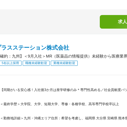
求人
プラスステーション株式会社
確約：九州】＜9月入社＞MR（医薬品の情報提供）未経験から医療業界
5名以上採用
職種未経験歓迎
業種未経験歓迎
【同期がいる安心感！入社後3か月は座学研修のみ＊専門性高める／社会貢献度バツ
＜最終学歴＞大学院、大学、短期大学、専修・各種学校、高等専門学校卒以上
＜勤務地詳細＞九州・沖縄エリア住所：希望を考慮し、福岡県 大分県 宮崎県 熊本県 鹿