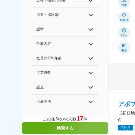
会社・職場の環境
対象
待遇・福利厚生
勤務地
語学
給与
仕事内容
事業
社員の平均年齢
従業員数
設立
応募方法
アポ
【初任地
17
この条件の求人数
件
G
検索する
正社員