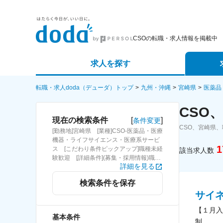
CSOの転職・求人情報を掲載中
求人を探す
詳細条件から探す
エージェ
転職・求人doda（デューダ）トップ
九州・沖縄
宮崎県
医薬品
CSO
新着求人から探す
スカウト
[
]
現在の検索条件
条件変更
CSO、宮崎県
[勤務地]宮崎県 [業種]CSO-医薬品・医療
求人特集から探す
パートナ
機器・ライフサイエンス・医療系サービ
1
ス [こだわり条件ピックアップ]職種未経
該当求人数
験歓迎 [詳細条件](募集・採用情報)職種
詳細を見る
未経験歓迎
検索条件を保存
サイ
【１月入
基本条件
制