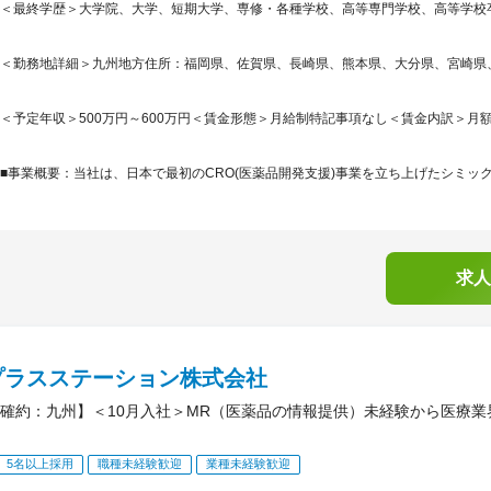
＜最終学歴＞大学院、大学、短期大学、専修・各種学校、高等専門学校、高等学校
＜勤務地詳細＞九州地方住所：福岡県、佐賀県、長崎県、熊本県、大分県、宮崎県、鹿
＜予定年収＞500万円～600万円＜賃金形態＞月給制特記事項なし＜賃金内訳＞月額（基本
■事業概要：当社は、日本で最初のCRO(医薬品開発支援)事業を立ち上げたシミック
求人
プラスステーション株式会社
確約：九州】＜10月入社＞MR（医薬品の情報提供）未経験から医療業
5名以上採用
職種未経験歓迎
業種未経験歓迎