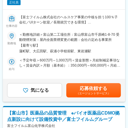
正社員
・県外の方を対象とした寮や借上げ社宅制度あり
※適用条件あり
【富士フイルム株式会社のヘルスケア事業の中核を担う100％子
■魅力
会社／UIターン歓迎／長期就労できる環境】
・富士フイルム株式会社のヘルスケア事業の中核を担う100％子
仕事内容
会社
トータルヘルスケアカンパニーとして「予防」「診断」「治療」
＜勤務地詳細＞富山第二工場住所：富山県富山市千原崎1-8-70 受
・安定した経営基盤を持ち、2026年の稼働を目指してバイオ
の3領域で幅広い事業を展開している富士フイルムグループの「治
動喫煙対策：屋内全面禁煙変更の範囲：会社の定める事業所
CDMO拠点を新設するための設備投資を行います。
療」領域を担う中核企業として医療用医薬品の研究開発・生産・
勤務地
・離職率も低く、腰を据えて長く働くことのできる環境です。
【最寄り駅】
販売を行っている当社にて、マネージャーとして、品質管理業務
・フレックスタイム制なので（試用期間後）働きやすさも良好で
蓮町駅、大広田駅、萩浦小学校前駅、東岩瀬駅
全般の業務を行って頂きます。
す。
＜予定年収＞600万円～1,000万円＜賃金形態＞月給制補足事項な
■業務内容
し＜賃金内訳＞月額（基本給）：350,000円～600,000円＜月給＞
・医薬品の品質検査および付帯業務
給与
350,000円～600,000円＜昇給有無＞有＜残業手当＞有＜給与補足
変更の範囲：会社の定める業務
・品質試験室の立ち上げ
＞当社規程による（経験・能力を考慮のうえ、優遇）■賞与：支給
・分析機器管理業務
あり（会社業績、個人の考課による）■自家用車通勤の場合はガソ
・Global 監査への対応準備・査察対応
リン代給（社内規程による）賃金はあくまでも目安の金額であ
応募依頼する
気になる
り、選考を通じて上下する可能性があります。月給(月額)は固定手
（エージェントサービス）
■当社の特徴
当を含めた表記です。
当社では、新型コロナウイルス感染症のmRNAワクチンに用いら
れる脂質ナノ粒子やリポソームなどのドラック・デリバリー・シ
ステム技術を用いた製剤のプロセス開発・製造受託事業を推進し
【富山市】医薬品の品質管理 ※バイオ医薬品CDMO拠
ています。2025年12月に国内最大級のバイオ医薬品CDMO工場を
点新設に向けて設備投資中／富士フイルムグループ
開設し、抗体医薬品の製造受託サービスの開始を予定していま
す。更には、ADCのGMP製造受託サービスを2027年下期より開
富士フイルム富山化学株式会社