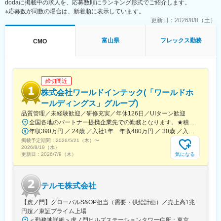
dodaに掲載中の求人を、応募数順にランキング形式でご紹介します。
に取り組めます。未整備な部分を整え、課題解決型リーダーとし
※応募数が同数の場合は、新着順に表示しています。
てご活躍いただけます。
※扱うサービス：会計システム（SAP、固定資産奉行等）、
更新日：
2026/8/8（土）
Microsoft Office（Excel/PPT/Word）
富山県
フレックス勤務
CMO
■組織構成
財務部は経営管理Gと財務Gに分かれ、各グループリーダーのもと
にスタッフ・パート社員が在籍しています。
締切間近
■就業環境
富山本社勤務（ハイブリッドワーク可能）、週休2日制・年間休日
株式会社ワールドインテック(「ワールドホ
125日、福利厚生・社宅制度等も充実しています。
ールディングス」グループ)
品質管理／未経験歓迎／研修充実／年休126日／UIターン歓迎
■想定されるキャリアパス
全国各地のパートナー提携企業先での勤務となります。★積極採用中エリア東京・神奈川・千葉・埼玉・大阪・京都・滋賀・兵庫・愛知・三重・福岡※北海道・沖縄県を除く45都府県に多彩なプロジェクトを用意。※勤務地は希望を最大限考慮して決定します。※U・Iターン歓迎！住宅補助あり（月6万7000円まで会社補助）＼NEW！エリア制度導入／全国でスキルを伸ばしたい方も、好きな場所で研究をしたい方も、ご希望をお聞かせください！詳細は選考時にご案内いたします。【配属先企業の一例】中外製薬株式会社中外製薬工業株式会社株式会社明治堺化学工業株式会社日本化薬株式会社日東電工株式会社 豊橋事業所ニプロファーマ株式会社 大舘工場株式会社カネカ株式会社DNPファインケミカル宇都宮株式会社中外医科学研究所東邦チタニウム株式会社高田製薬株式会社株式会社理研ジェネシス株式会社マテリアルゲート三井化学EMS株式会社株式会社エネコート 他
財務部門責任者、経営管理部門などへのステップアップも可能で
年収390万円 ／ 24歳 ／入社1年 年収480万円 ／ 30歳 ／入社6年
す。
掲載予定期間：
2026/5/21（木）
〜
2026/8/19（水）
■企業の特徴/魅力
気になる
更新日：
2026/7/9（木）
ジェネリック・新薬を扱う製薬グループで、社会貢献性の高い事
業基盤を有しています。
テルモ株式会社
変更の範囲：会社の定める業務
【虎ノ門】グローバルS&OP担当（需要・供給計画）／売上高1兆
円超／東証プライム上場
＜勤務地詳細＞虎ノ門ヒルズステーションタワー住所：東京都港区虎ノ門２丁目６－１ 虎ノ門ヒルズ ステーションタワー 受動喫煙対策：敷地内喫煙可能場所あり変更の範囲：会社の定める事業所