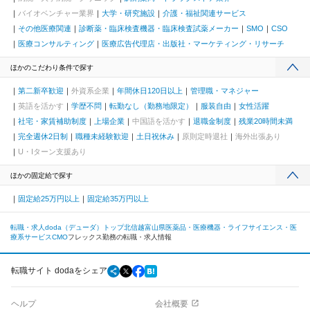
バイオベンチャー業界
大学・研究施設
介護・福祉関連サービス
その他医療関連
診断薬・臨床検査機器・臨床検査試薬メーカー
SMO
CSO
医療コンサルティング
医療広告代理店・出版社・マーケティング・リサーチ
ほかのこだわり条件で探す
第二新卒歓迎
外資系企業
年間休日120日以上
管理職・マネジャー
英語を活かす
学歴不問
転勤なし（勤務地限定）
服装自由
女性活躍
社宅・家賃補助制度
上場企業
中国語を活かす
退職金制度
残業20時間未満
完全週休2日制
職種未経験歓迎
土日祝休み
原則定時退社
海外出張あり
U・Iターン支援あり
ほかの固定給で探す
固定給25万円以上
固定給35万円以上
転職・求人doda（デューダ）トップ
北信越
富山県
医薬品・医療機器・ライフサイエンス・医
療系サービス
CMO
フレックス勤務の転職・求人情報
転職サイト dodaをシェア
ヘルプ
会社概要