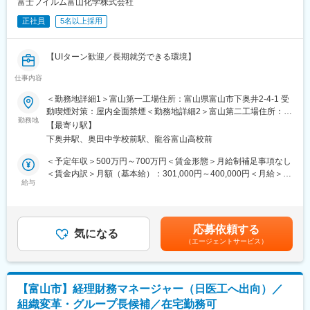
開設し、抗体医薬品の製造受託サービスの開始を予定していま
富士フイルム富山化学株式会社
す。更には、ADCのGMP製造受託サービスを2027年下期より開
正社員
5名以上採用
始予定でありバイオ医薬品CDMO事業の拡大を進めています。
■福利厚生
【UIターン歓迎／長期就労できる環境】
・県外の方を対象とした寮や借上げ社宅制度あり
※適用条件あり
仕事内容
トータルヘルスケアカンパニーとして「予防」「診断」「治療」
の3領域で幅広い事業を展開している富士フイルムグループの「治
＜勤務地詳細1＞富山第一工場住所：富山県富山市下奥井2-4-1 受
■魅力
療」領域を担う中核企業として医療用医薬品の研究開発・生産・
動喫煙対策：屋内全面禁煙＜勤務地詳細2＞富山第二工場住所：富
・富士フイルム株式会社のヘルスケア事業の中核を担う100％子
販売を行っている当社にて、下記業務をお任せ致します。
勤務地
山県富山市千原崎1-8-70 受動喫煙対策：屋内全面禁煙変更の範
会社
【最寄り駅】
囲：会社の定める事業所
・安定した経営基盤を持ち、2026年の稼働を目指してバイオ
下奥井駅、奥田中学校前駅、龍谷富山高校前
■業務内容
CDMO拠点を新設するための設備投資を行います。
・医薬品製造工場の品質保証業務
＜予定年収＞500万円～700万円＜賃金形態＞月給制補足事項なし
・離職率も低く、腰を据えて長く働くことのできる環境です。
・2027年に予定されているグローバル監査への対応準備・査察対
＜賃金内訳＞月額（基本給）：301,000円～400,000円＜月給＞
・フレックスタイム制なので（試用期間後）働きやすさも良好で
応
給与
301,000円～400,000円＜昇給有無＞有＜残業手当＞有＜給与補足
す。
＞当社規程による（経験・能力を考慮のうえ、優遇）■賞与：支給
■当社の特徴
あり（会社業績、個人の考課による）■自家用車通勤の場合はガソ
40年以上にわたる抗感染症領域に対する知見を活かし、近年は、
リン代給（社内規程による）賃金はあくまでも目安の金額であ
変更の範囲：会社の定める業務
応募依頼する
国内でペニシリン系抗生物質の合成および無菌製剤の製造を行う
気になる
り、選考を通じて上下する可能性があります。月給(月額)は固定手
（エージェントサービス）
唯一のメーカーとして、製造受託にも注力しています。
当を含めた表記です。
また、新型コロナウイルス感染症のmRNAワクチンにも用いられ
ている脂質ナノ粒子（Lipid Nanoparticle、LNP）やリポソームな
【富山市】経理財務マネージャー（日医工へ出向）／
どのドラッグ・デリバリー・システム（DDS）技術を用いた製剤
組織変革・グループ長候補／在宅勤務可
のプロセス開発・製造受託事業（CDMO事業）を推進。2020年に