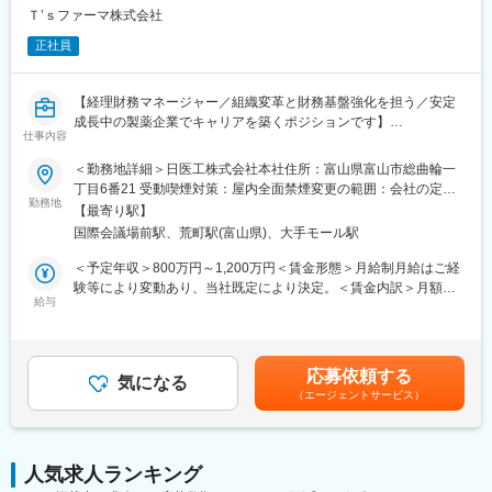
は、商業生産に対応した新製剤工場の稼働を開始しています。今
Ｔ’ｓファーマ株式会社
後、LNPなどを用いる新規モダリティにも対応したCDMO事業に
正社員
注力し、お客さまのご要望にお応えしていきます。
創薬支援事業（CRO）については、2023年度より、旧富山化学か
【経理財務マネージャー／組織変革と財務基盤強化を担う／安定
ら継承してきた創薬研究（薬理・動態安全性・合成）アセットを
成長中の製薬企業でキャリアを築くポジションです】
活用したサービスを展開しています。CDMO事業部門と連携し、
仕事内容
シームレスにお客さまの医薬品開発をサポートします。
■業務概要
＜勤務地詳細＞日医工株式会社本社住所：富山県富山市総曲輪一
当社より日医工株式会社へ出向、財務部にてグループ長として財
丁目6番21 受動喫煙対策：屋内全面禁煙変更の範囲：会社の定め
■福利厚生
務部門の統括・運営をお任せします。
勤務地
る事業所
・県外の方を対象とした寮や借上げ社宅制度あり
【最寄り駅】
経営管理または財務グループいずれかのリーダーとして、資金管
※適用条件あり
国際会議場前駅、荒町駅(富山県)、大手モール駅
理・予算策定・決算・レポーティング等、広範囲にわたる財務経
理業務の推進に加え、部下のマネジメントと業務プロセスの改善
＜予定年収＞800万円～1,200万円＜賃金形態＞月給制月給はご経
■魅力
を担います。組織の変革を牽引しながら、安定した財務基盤の維
験等により変動あり、当社既定により決定。＜賃金内訳＞月額
・富士フイルム株式会社のヘルスケア事業の中核を担う100％子
持・強化に貢献できるやりがいあるポジションです。
給与
（基本給）：579,000円～869,000円＜月給＞579,000円～
会社
869,000円＜昇給有無＞有＜残業手当＞有＜給与補足＞ご経験等
・安定した経営基盤を持ち、2026年の稼働を目指してバイオ
■業務詳細
により変動あり、当社既定により決定。業績賞与：年1回（翌年支
CDMO拠点を新設するための設備投資を行います。
・資金繰り管理、金融機関対応、財務レポーティング
給）、昇給：年1回。賃金はあくまでも目安の金額であり、選考を
・離職率も低く、腰を据えて長く働くことのできる環境です。
応募依頼する
・予算策定、実績分析、経営会議向けレポート作成
気になる
通じて上下する可能性があります。月給(月額)は固定手当を含めた
・フレックスタイム制なので（試用期間後）働きやすさも良好で
（エージェントサービス）
・月次・四半期・年次の個別・連結決算業務、開示対応
表記です。
す。
・固定資産・リース資産管理および償却資産税申告
・売掛金・買掛金管理、業務プロセス改善、プロジェクト推進
・部下の育成・マネジメント、他部門との調整
変更の範囲：会社の定める業務
人気求人ランキング
★変革余地の大きい環境で、主体的な施策実行や組織風土の刷新