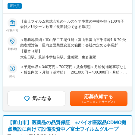
始予定でありバイオ医薬品CDMO事業の拡大を進めています。
正社員
■福利厚生
・県外の方を対象とした寮や借上げ社宅制度あり
【富士フイルム株式会社のヘルスケア事業の中核を担う100％子
※適用条件あり
会社／UIターン歓迎／長期就労できる環境】
仕事内容
■魅力
トータルヘルスケアカンパニーとして「予防」「診断」「治療」
＜勤務地詳細＞富山第二工場住所：富山県富山市千原崎1-8-70 受
・富士フイルム株式会社のヘルスケア事業の中核を担う100％子
の3領域で幅広い事業を展開している富士フイルムグループの「治
動喫煙対策：屋内全面禁煙変更の範囲：会社の定める事業所
会社
療」領域を担う中核企業として医療用医薬品の研究開発・生産・
勤務地
・安定した経営基盤を持ち、2026年の稼働を目指してバイオ
【最寄り駅】
販売を行っている当社にて、品質管理業務担当者として以下の業
CDMO拠点を新設するための設備投資を行います。
大広田駅、萩浦小学校前駅、蓮町駅、東岩瀬駅
務をお任せします。
・離職率も低く、腰を据えて長く働くことのできる環境です。
＜予定年収＞340万円～700万円＜賃金形態＞月給制補足事項なし
・フレックスタイム制なので（試用期間後）働きやすさも良好で
■業務内容
＜賃金内訳＞月額（基本給）：201,000円～400,000円＜月給＞
す。
・医薬品の品質検査および付帯業務
給与
201,000円～400,000円＜昇給有無＞有＜残業手当＞有＜給与補足
・品質試験室の立ち上げ
＞当社規程による（経験・能力を考慮のうえ、優遇）■賞与：支給
・分析機器管理業務
あり（会社業績、個人の考課による）■自家用車通勤の場合はガソ
変更の範囲：会社の定める業務
・ドキュメント作成および文書管理等
リン代給（社内規程による）賃金はあくまでも目安の金額であ
応募依頼する
・Global 監査への対応準備
気になる
り、選考を通じて上下する可能性があります。月給(月額)は固定手
（エージェントサービス）
当を含めた表記です。
■当社の特徴
当社では、新型コロナウイルス感染症のmRNAワクチンに用いら
れる脂質ナノ粒子やリポソームなどのドラック・デリバリー・シ
【富山市】医薬品の品質保証 ※バイオ医薬品CDMO拠
ステム技術を用いた製剤のプロセス開発・製造受託事業を推進し
点新設に向けて設備投資中／富士フイルムグループ
ています。2025年12月に国内最大級のバイオ医薬品CDMO工場を