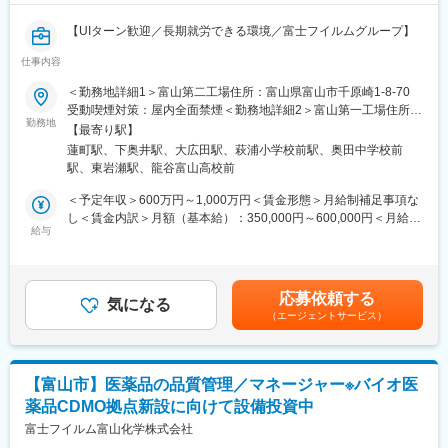
【UIターン歓迎／長期就労できる環境／富士フイルムグループ】
仕事内容
トータルヘルスケアカンパニーとして「予防」「診断」「治療」
の3領域で幅広い事業を展開している富士フイルムグループの「治
＜勤務地詳細1＞富山第二工場住所：富山県富山市千原崎1-8-70
療」領域を担う中核企業として医療用医薬品の研究開発・生産・
受動喫煙対策：屋内全面禁煙＜勤務地詳細2＞富山第一工場住所：
販売を行っている当社にて、下記業務をお任せ致します。
勤務地
富山県富山市下奥井2-4-1 受動喫煙対策：屋内全面禁煙変更の範
【最寄り駅】
囲：会社の定める事業所
蓮町駅、下奥井駅、大広田駅、萩浦小学校前駅、奥田中学校前
■業務内容
駅、東岩瀬駅、龍谷富山高校前
・医薬品製造場の品質保証および薬事業務
・品質システム設計
＜予定年収＞600万円～1,000万円＜賃金形態＞月給制補足事項な
・物学的製剤場上げ、適合性調査、維持管理業務
し＜賃金内訳＞月額（基本給）：350,000円～600,000円＜月給＞
・GMP書作成および管理業務
給与
350,000円～600,000円＜昇給有無＞有＜残業手当＞有＜給与補足
＞当社規程による（経験・能力を考慮のうえ、優遇）■管理職採用
■当社の特徴
の場合は管理監督者採用のため残業代なし■賞与：支給あり（会社
40年以上にわたる抗感染症領域に対する知見を活かし、近年は、
業績、個人の考課による）■自家用車通勤の場合はガソリン代給
応募依頼する
国内でペニシリン系抗生物質の合成および無菌製剤の製造を行う
気になる
（社内規程による）賃金はあくまでも目安の金額であり、選考を
（エージェントサービス）
唯一のメーカーとして、製造受託にも注力しています。
通じて上下する可能性があります。月給(月額)は固定手当を含めた
また、新型コロナウイルス感染症のmRNAワクチンにも用いられ
表記です。
ている脂質ナノ粒子 (Lipid Nanoparticle、LNP)やリポソームなど
のドラッグ・デリバリー・システム（DDS）技術を用いた製剤の
【富山市】医薬品の品質管理／マネージャー※バイオ医
プロセス開発・製造受託事業（CDMO事業）を推進。2020年に
薬品CDMO拠点新設に向けて設備投資中
は、商業生産に対応した新製剤工場の稼働を開始しています。
富士フイルム富山化学株式会社
■福利厚生