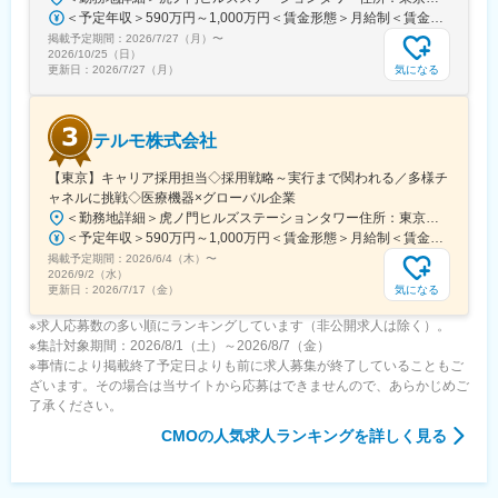
＜予定年収＞590万円～1,000万円＜賃金形態＞月給制＜賃金内訳＞月額（基本給）：279,000円～534,000円＜月給＞279,000円～534,000円＜昇給有無＞有＜残業手当＞有＜給与補足＞※上記年収はあくまでも目安の金額であり、選考を通じて経験、能力等を考慮し同社規定により決定します。■賞与あり（年2回）■昇給・昇格あり（年1回）■職位：一般職～主任職賃金はあくまでも目安の金額であり、選考を通じて上下する可能性があります。月給(月額)は固定手当を含めた表記です。
掲載予定期間：
2026/7/27（月）
〜
2026/10/25（日）
気になる
更新日：
2026/7/27（月）
テルモ株式会社
【東京】キャリア採用担当◇採用戦略～実行まで関われる／多様チ
ャネルに挑戦◇医療機器×グローバル企業
＜勤務地詳細＞虎ノ門ヒルズステーションタワー住所：東京都港区虎ノ門２丁目６－１ 虎ノ門ヒルズ ステーションタワー 受動喫煙対策：敷地内喫煙可能場所あり変更の範囲：会社の定める事業所
＜予定年収＞590万円～1,000万円＜賃金形態＞月給制＜賃金内訳＞月額（基本給）：279,000円～534,000円＜月給＞279,000円～534,000円＜昇給有無＞有＜残業手当＞有＜給与補足＞※年収はご経験やスキルを考慮し決定いたします。■賞与：年2回■昇給：年1回■職位：一般職～主任職賃金はあくまでも目安の金額であり、選考を通じて上下する可能性があります。月給(月額)は固定手当を含めた表記です。
掲載予定期間：
2026/6/4（木）
〜
2026/9/2（水）
気になる
更新日：
2026/7/17（金）
※求人応募数の多い順にランキングしています（非公開求人は除く）。
※集計対象期間：2026/8/1（土）～2026/8/7（金）
※事情により掲載終了予定日よりも前に求人募集が終了していることもご
ざいます。その場合は当サイトから応募はできませんので、あらかじめご
了承ください。
CMO
の人気求人ランキングを詳しく見る