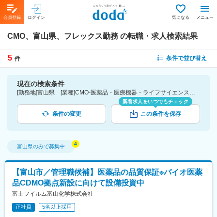
会員登録
ログイン
気になる
メニュー
CMO、富山県、フレックス勤務
の転職・求人検索結果
5
条件で並び替え
件
現在の検索条件
[勤務地]富山県 [業種]CMO-医薬品・医療機器・ライフサイエンス・医療系サービス [詳細条件](休日・働き方)フレックス勤務
新着求人をいつでもチェック
条件の変更
この条件を保存
富山県
のみで募集中
【富山市／管理職候補】医薬品の品質保証※バイオ医薬
品CDMO拠点新設に向けて設備投資中
富士フイルム富山化学株式会社
正社員
5名以上採用