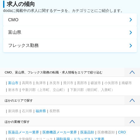
求人の傾向
dodaに掲載中の求人に関するデータを、カテゴリごとにご紹介します。
CMO
富山県
フレックス勤務
CMO、富山県、フレックス勤務の転職・求人情報をエリアで絞り込む
富山市
高岡市
魚津市
氷見市
滑川市
黒部市
砺波市
小矢部市
南砺市
射水市
中新川郡（上市町、立山町）
下新川郡（朝日町、入善町）
ほかのエリアで探す
新潟県
石川県
福井県
長野県
ほかの業種で探す
医薬品メーカー業界
医療機器メーカー業界
医薬品卸
医療機器卸
CRO
病院・大学病院・クリニック
調剤薬局・ドラッグストア業界