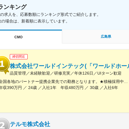
ランキング
載中の求人を、応募数順にランキング形式でご紹介します。
数の場合は、新着順に表示しています。
広島県
CMO
締切間近
株式会社ワールドインテック(「ワールドホー
品質管理／未経験歓迎／研修充実／年休126日／UIターン歓迎
全国各地のパートナー提携企業先での勤務となります。★積極採用中エリア東京・神奈川・千葉・埼玉・大阪・京都・滋賀・兵庫・愛知・三重・福岡※北海道・沖縄県を除く45都府県に多彩なプロジェクトを用意。※勤務地は希望を最大限考慮して決定します。※U・Iターン歓迎！住宅補助あり（月6万7000円まで会社補助）＼NEW！エリア制度導入／全国でスキルを伸ばしたい方も、好きな場所で研究をしたい方も、ご希望をお聞かせください！詳細は選考時にご案内いたします。【配属先企業の一例】中外製薬株式会社中外製薬工業株式会社株式会社明治堺化学工業株式会社日本化薬株式会社日東電工株式会社 豊橋事業所ニプロファーマ株式会社 大舘工場株式会社カネカ株式会社DNPファインケミカル宇都宮株式会社中外医科学研究所東邦チタニウム株式会社高田製薬株式会社株式会社理研ジェネシス株式会社マテリアルゲート三井化学EMS株式会社株式会社エネコート 他
年収390万円 ／ 24歳 ／入社1年 年収480万円 ／ 30歳 ／入社6年
テルモ株式会社