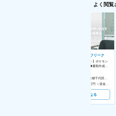
よく閲覧
AGC株式会社
株式会社ゲームフリーク
【横浜※一般職/転勤なし】庶
【庶務アシスタント】ポケモン
務・事務担当～開発部材の発注
シリーズ開発企業◆書類作成・
やDXに向けたシステム利用等～
データ入力など◆年休126日・
食事補助あり◎
AGC横浜テクニカルセンター 住所：神奈川県横浜市鶴見区末広町1-1 勤務地最寄駅：JR線／弁天橋駅 受動喫煙対策：敷地内喫煙可能場所あり 変更の範囲：無
本社 住所：東京都千代田区神田錦町2-2-1 KANDASQUARE 受動喫煙対策：屋内全面禁煙 変更の範囲：会社の定める事業所
400万円～550万円 ＜賃金形態＞ 月給制 固定給＋業績給 ＜賃金内訳＞ 月額（基本給）：230,000円～280,000円 ＜月給＞ 230,000円～280,000円 ＜昇給有無＞ 有 ＜残業手当＞ 有 ＜給与補足＞ ※上記はあくまで最低保証額です。実際にはこれまでの経験やスキルを考慮の上、決定します。 年収には残業代は含めておりません。 ■昇給：年1回 ■賞与：年2回 賃金はあくまでも目安の金額であり、選考を通じて上下する可能性があります。 月給(月額)は固定手当を含めた表記です。
350万円～500万円 ＜賃金形態＞ 月給制 ＜賃金内訳＞ 月額（基本給）：215,000円～307,000円 固定残業手当/月：76,700円～110,000円（固定残業時間45時間0分/月） 超過した時間外労働の残業手当は追加支給 ＜月給＞ 291,700円～417,000円（一律手当を含む） ＜昇給有無＞ 有 ＜残業手当＞ 有 ＜給与補足＞ ※経験・能力を考慮の上、年齢に関わりなく当社規定により優遇します。 賃金はあくまでも目安の金額であり、選考を通じて上下する可能性があります。 月給(月額)は固定手当を含めた表記です。
気になる
気になる