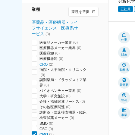
分析化学
業種
正社員
業種を選択
医薬品・医療機器・ライ
フサイエンス・医療系サ
ービス
(
3
)
仕事
医薬品メーカー業界
(
0
)
医療機器メーカー業界
(
0
)
医薬品卸
(
0
)
対象
医療機器卸
(
0
)
CRO
(
2
)
病院・大学病院・クリニック
勤務地
(
0
)
調剤薬局・ドラッグストア業
界
(
0
)
最寄駅
バイオベンチャー業界
(
0
)
大学・研究施設
(
0
)
給与
介護・福祉関連サービス
(
0
)
その他医療関連
(
0
)
診断薬・臨床検査機器・臨床
事業
検査試薬メーカー
(
0
)
SMO
(
0
)
CSO
(
0
)
CMO
(
3
)