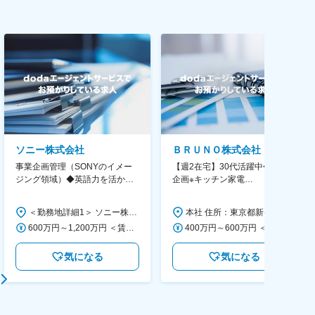
ソニー株式会社
ＢＲＵＮＯ株式会社
事業企画管理（SONYのイメー
【週2在宅】30代活躍中◆商品
ジング領域）◆英語力を活か
企画※キッチン家電
す/CFO管轄＃SECCFO0027
◆「BRUNO」新商品の企画／企
画～調達／働き方◎
＜勤務地詳細1＞ ソニー株式会社 住所：神奈川県横浜市西区みなとみらい5-1-1 受動喫煙対策：屋内全面禁煙 ＜勤務地詳細2＞ ソニーシティ大崎 住所：東京都品川区大崎2-10-1 勤務地最寄駅：JR線／大崎駅 受動喫煙対策：屋内全面禁煙 変更の範囲：会社の定める事業所（リモートワーク含む）
本社 住所：東京都新宿区西新宿6丁目22-1 新宿スクエアタワー B1階 勤務地最寄駅：東京メトロ丸ノ内線／西新宿駅 受動喫煙対策：屋内全面禁煙 変更の範囲：会社の定める事業所（リモートワーク含む）
600万円～1,200万円 ＜賃金形態＞ 月給制 ＜賃金内訳＞ 月額（基本給）：350,000円～500,000円 ＜月給＞ 350,000円～500,000円 ＜昇給有無＞ 有 ＜残業手当＞ 有 ＜給与補足＞ ※年収は経験や能力を考慮の上、当社規定により決定します。 賃金はあくまでも目安の金額であり、選考を通じて上下する可能性があります。 月給(月額)は固定手当を含めた表記です。
400万円～600万円 ＜賃金形態＞ 月給制 経験・能力を考慮の上、優遇いたします。 ＜賃金内訳＞ 月額（基本給）：300,000円～450,000円 ＜月給＞ 300,000円～450,000円 ＜昇給有無＞ 有 ＜残業手当＞ 有 ＜給与補足＞ ・賞与実績：年2回 ・昇給：年1回 ※半年毎に評価を行い、評価が高ければ年齢に関係なく昇給・昇格していきます。創造性の高い人・新しいことにチャレンジした人が高い評価を得られます。 賃金はあくまでも目安の金額であり、選考を通じて上下する可能性があります。 月給(月額)は固定手当を含めた表記です。
気になる
気になる