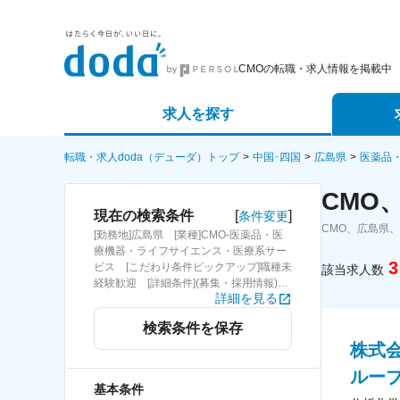
CMOの転職・求人情報を掲載中
求人を探す
詳細条件から探す
エージェ
転職・求人doda（デューダ）トップ
中国･四国
広島県
医薬品
CMO
新着求人から探す
スカウト
[
]
現在の検索条件
条件変更
CMO、広島県
[勤務地]広島県 [業種]CMO-医薬品・医
求人特集から探す
パートナ
療機器・ライフサイエンス・医療系サー
3
ビス [こだわり条件ピックアップ]職種未
該当求人数
経験歓迎 [詳細条件](募集・採用情報)職
詳細を見る
種未経験歓迎
検索条件を保存
株式
ループ
基本条件