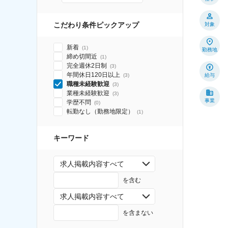
こだわり条件ピックアップ
対象
新着
(
1
)
勤務地
締め切間近
(
1
)
完全週休2日制
(
3
)
年間休日120日以上
(
3
)
給与
職種未経験歓迎
(
3
)
業種未経験歓迎
(
3
)
事業
学歴不問
(
0
)
転勤なし（勤務地限定）
(
1
)
キーワード
求人掲載内容すべて
を含む
求人掲載内容すべて
を含まない