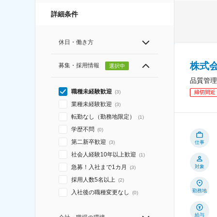
詳細条件
休日・働き方
株式
募集・採用情報
選択中
品質管理
職種未経験歓迎
(
3
)
締切間近
業種未経験歓迎
(
3
)
転勤なし（勤務地限定）
(
1
)
学歴不問
(
0
)
第二新卒歓迎
仕事
(
3
)
社会人経験10年以上歓迎
(
1
)
対象
急募！入社まで1カ月
(
3
)
採用人数5名以上
(
2
)
勤務地
入社後の職種変更なし
(
0
)
給与