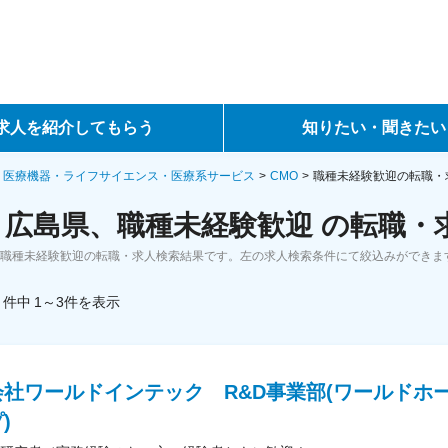
求人を紹介してもらう
知りたい・聞きたい
ントサービス
転職ノウハウ
・医療機器・ライフサイエンス・医療系サービス
CMO
職種未経験歓迎の転職・
、広島県、職種未経験歓迎 の転職・
サービス
データで見る転職
、職種未経験歓迎の転職・求人検索結果です。左の求人検索条件にて絞込みができま
ーエージェントサービス
コラム・インタビュー
件中
1～3
件
を表示
転職Q&A
会社ワールドインテック R&D事業部(ワールドホ
)