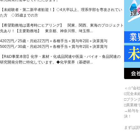
【未経験者・第二新卒者歓迎！】◇4大卒以上、理系学部を専攻されてい
た方 ◇35歳までの方
【希望勤務地は選考時にヒアリング】 関東、関西、東海のプロジェクト
先あり！【主要勤務地】 東京都、神奈川県、埼玉県...
420万円／25歳・月給22万円＋各種手当＋賞与年2回＋決算賞与
500万円／30歳・月給26万円＋各種手当＋賞与年2回＋決算賞与
【R&D事業本部】化学・素材・化成品関連や医薬・バイオ・食品関連の
研究開発分野に特化しています。◆化学業界（基礎研...
＜☆"会
□完全未
□ブラン
□異業種
→給与を
決！
まずは説