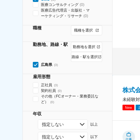
医療コンサルティング
(
0
)
医療広告代理店・出版社・マ
ーケティング・リサーチ
(
0
)
職種
職種を選択
勤務地、路線・駅
勤務地を選択
路線・駅を選択
広島県
(
3
)
雇用形態
正社員
(
3
)
株式
契約社員
(
0
)
その他（FCオーナー・業務委託な
未経験対
ど）
(
0
)
New
年収
指定しない
以上
指定しない
以下
仕事