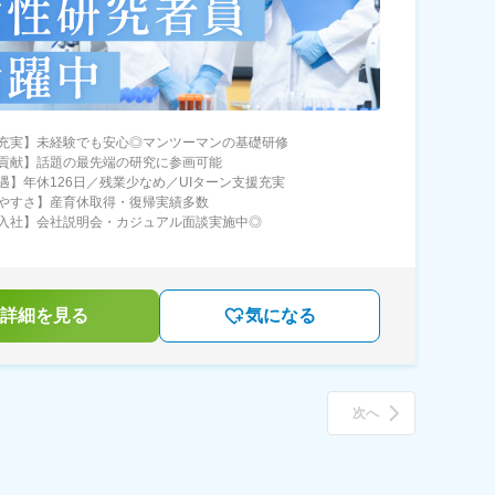
充実】未経験でも安心◎マンツーマンの基礎研修
貢献】話題の最先端の研究に参画可能
遇】年休126日／残業少なめ／UIターン支援充実
やすさ】産育休取得・復帰実績多数
入社】会社説明会・カジュアル面談実施中◎
詳細を見る
気になる
次へ