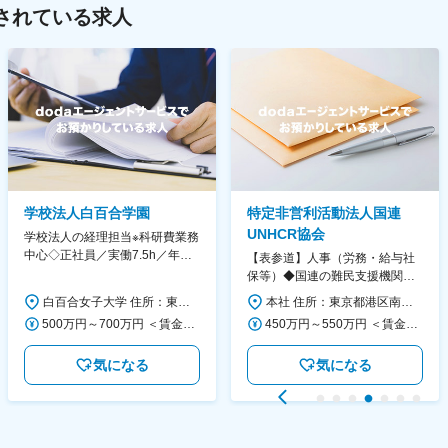
されている求人
学校法人白百合学園
特定非営利活動法人国連
UNHCR協会
学校法人の経理担当※科研費業務
中心◇正社員／実働7.5h／年休
【表参道】人事（労務・給与社
130日／1881年創立の伝統女子
保等）◆国連の難民支援機関の
大学
活動を支える日本公式支援窓口
白百合女子大学 住所：東京都調布市緑ヶ丘1-25 勤務地最寄駅：京王線／仙川駅 受動喫煙対策：屋内全面禁煙 変更の範囲：会社の定める事業所
本社 住所：東京都港区南青山6-10-11 ウェスレーセンター3F 勤務地最寄駅：地下鉄各線／表参道駅 受動喫煙対策：屋内全面禁煙 変更の範囲：会社の定める事業所（リモートワーク含む）
◆正職員登用前提
500万円～700万円 ＜賃金形態＞ 月給制 ＜賃金内訳＞ 月額（基本給）：280,000円～430,000円 ＜月給＞ 280,000円～430,000円 ＜昇給有無＞ 有 ＜残業手当＞ 有 ＜給与補足＞ ※年齢・過去の経験に基づき、本学規定に合わせ決定 【残業手当】有 /残業時間に応じて全額支給（※想定年収に含む） 【各種手当】扶養手当/住宅手当/通勤手当 等 【賞与】年2回（6月、12月） 【昇給】年1回（4月） 賃金はあくまでも目安の金額であり、選考を通じて上下する可能性があります。 月給(月額)は固定手当を含めた表記です。
450万円～550万円 ＜賃金形態＞ 月給制 ＜賃金内訳＞ 月額（基本給）：340,000円～420,000円 ＜月給＞ 340,000円～420,000円 ＜昇給有無＞ 有 ＜残業手当＞ 有 ＜給与補足＞ ※能力・経験によって決定します。 ■賞与あり（業績評価に応じて支給） 賃金はあくまでも目安の金額であり、選考を通じて上下する可能性があります。 月給(月額)は固定手当を含めた表記です。
気になる
気になる