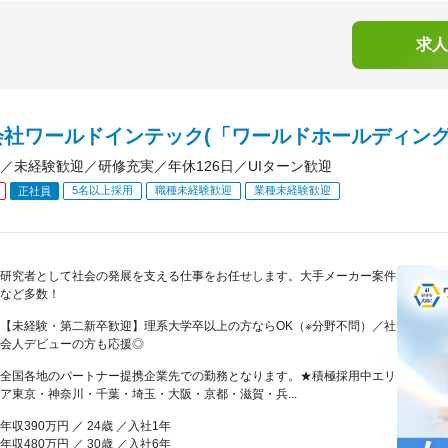
求人
会社ワールドインテック(「ワールドホールディング
／未経験歓迎／研修充実／年休126日／UIターン歓迎
5名以上採用
職種未経験歓迎
業種未経験歓迎
正社員
研究者として社会の発展を支える仕事をお任せします。大手メーカー案件
など多数！
【未経験・第二新卒歓迎】理系大学卒以上の方ならOK（※分野不問）／社
会人デビューの方も応援◎
全国各地のパートナー提携企業先での勤務となります。★積極採用中エリ
ア東京・神奈川・千葉・埼玉・大阪・京都・滋賀・兵...
年収390万円 ／ 24歳 ／入社1年
年収480万円 ／ 30歳 ／入社6年