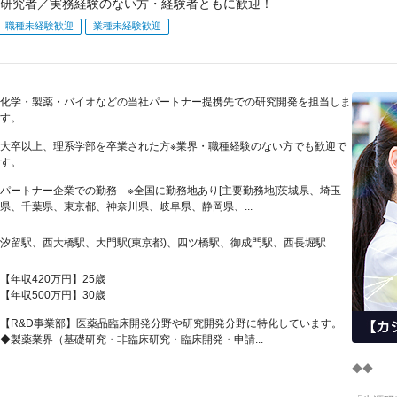
研究者／実務経験のない方・経験者ともに歓迎！
職種未経験歓迎
業種未経験歓迎
化学・製薬・バイオなどの当社パートナー提携先での研究開発を担当しま
す。
大卒以上、理系学部を卒業された方※業界・職種経験のない方でも歓迎で
す。
パートナー企業での勤務 ※全国に勤務地あり[主要勤務地]茨城県、埼玉
県、千葉県、東京都、神奈川県、岐阜県、静岡県、...
汐留駅、西大橋駅、大門駅(東京都)、四ツ橋駅、御成門駅、西長堀駅
【年収420万円】25歳
【年収500万円】30歳
【R&D事業部】医薬品臨床開発分野や研究開発分野に特化しています。
◆製薬業界（基礎研究・非臨床研究・臨床開発・申請...
◆◆