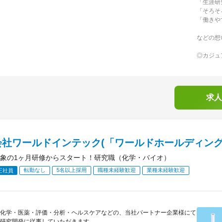
「生涯研
「そろそ
「働きや
などの想
◎カジュ
求人
会社ワールドインテック(「ワールドホールディング
象の1ヶ月研修からスタート！研究職（化学・バイオ）
転勤なし
5名以上採用
職種未経験歓迎
業種未経験歓迎
正社員
化学・医薬・評価・分析・ヘルスケアなどの、当社パートナー企業様にて
研究開発に従事していただきます。