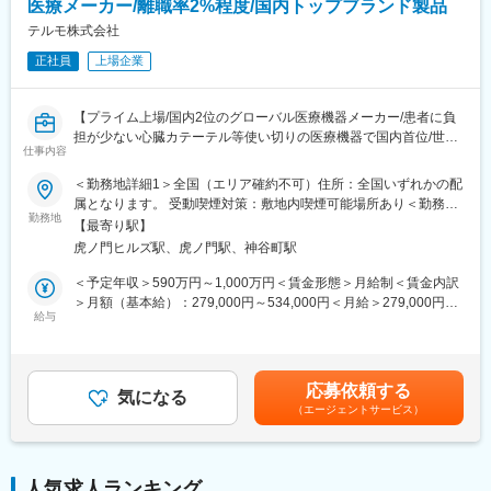
医療メーカー/離職率2%程度/国内トップブランド製品
られる仕事です。
テルモ株式会社
変更の範囲：会社の定める業務
正社員
上場企業
【プライム上場/国内2位のグローバル医療機器メーカー/患者に負
担が少ない心臓カテーテル等使い切りの医療機器で国内首位/世界
仕事内容
160カ国以上で展開】
＜勤務地詳細1＞全国（エリア確約不可）住所：全国いずれかの配
■メインミッション：
属となります。 受動喫煙対策：敷地内喫煙可能場所あり＜勤務地
担当エリアの病院（主に医師）に対し、当社のインターベンショ
勤務地
詳細2＞虎ノ門ヒルズステーションタワー住所：東京都港区虎ノ門
【最寄り駅】
ナルシステムズ事業（血管内治療）にて扱っている製品を提案し
２丁目６－１ 虎ノ門ヒルズ ステーションタワー 受動喫煙対策：
虎ノ門ヒルズ駅、虎ノ門駅、神谷町駅
ていただきます。
敷地内喫煙可能場所あり変更の範囲：会社の定める事業所（リモ
製品の販売、サービスの提供を通じて医療現場の改題を解決する
ートワーク含む）
＜予定年収＞590万円～1,000万円＜賃金形態＞月給制＜賃金内訳
ことで医療に貢献し、テルモブランドを育成することがミッショ
＞月額（基本給）：279,000円～534,000円＜月給＞279,000円～
ンです。
給与
534,000円＜昇給有無＞有＜残業手当＞有＜給与補足＞※経験、能
力等を考慮し同社規定により決定■営業日当あり■賞与あり（年2
■業務内容：
回）■昇給・昇格あり（年1回）■職位：一般職～主任クラス賃金
・担当製品の販売活動、各種販促イベントの企画運営
はあくまでも目安の金額であり、選考を通じて上下する可能性が
応募依頼する
・製品適正使用のための技術サポート（手術の立会いあり）
気になる
あります。月給(月額)は固定手当を含めた表記です。
（エージェントサービス）
・製品適正使用に必要となる文献・資料・製品関連情報の提供
・販売代理店へのサポート（製品情報の提供・勉強会の主催な
ど）
・各種学会への参加（年数回程度で土日出社があります。）
人気求人ランキング