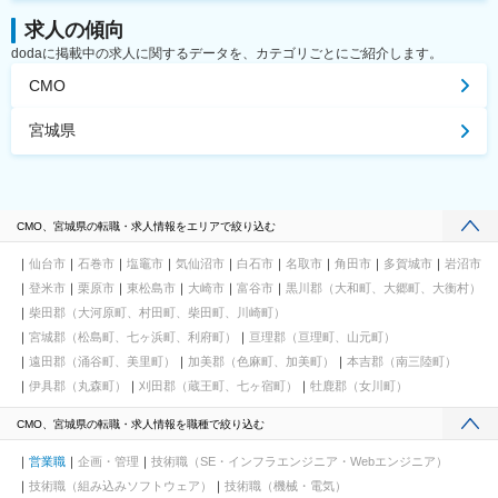
求人の傾向
dodaに掲載中の求人に関するデータを、カテゴリごとにご紹介します。
CMO
宮城県
CMO、宮城県の転職・求人情報をエリアで絞り込む
仙台市
石巻市
塩竈市
気仙沼市
白石市
名取市
角田市
多賀城市
岩沼市
登米市
栗原市
東松島市
大崎市
富谷市
黒川郡（大和町、大郷町、大衡村）
柴田郡（大河原町、村田町、柴田町、川崎町）
宮城郡（松島町、七ヶ浜町、利府町）
亘理郡（亘理町、山元町）
遠田郡（涌谷町、美里町）
加美郡（色麻町、加美町）
本吉郡（南三陸町）
伊具郡（丸森町）
刈田郡（蔵王町、七ヶ宿町）
牡鹿郡（女川町）
CMO、宮城県の転職・求人情報を職種で絞り込む
営業職
企画・管理
技術職（SE・インフラエンジニア・Webエンジニア）
技術職（組み込みソフトウェア）
技術職（機械・電気）