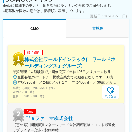
dodaに掲載中の求人を、応募数順にランキング形式でご紹介します。
■担当製品：
※応募数が同数の場合は、新着順に表示しています。
心臓や下肢の血管の病気に対し、カテーテルを用いて治療する
「バスキュラーインターベンション（血管内カテーテル治療）」
更新日：
2026/8/9（日）
や、血管内の状態を診るための「イメージング（画像診断）」、
肝臓がんの化学療法「インターベンショナルオンコロジー」に関
宮城県
CMO
する製品を展開しています。治療効果の向上と、デバイスを扱う
医師が求める操作性や品質を追求するとともに、患者さんの身体
にやさしい治療（低侵襲治療）の発展に貢献しています。
＜製品詳細＞
締切間近
https://www.terumo.co.jp/business/tis
株式会社ワールドインテック(「ワールドホ
■配属エリア：
ールディングス」グループ)
国内支店のいずれかの配属となります。それぞれ在籍拠点をベー
品質管理／未経験歓迎／研修充実／年休126日／UIターン歓迎
スにチームでエリアを担当しています。業務を通じた「感動」と
全国各地のパートナー提携企業先での勤務となります。★積極採用中エリア東京・神奈川・千葉・埼玉・大阪・京都・滋賀・兵庫・愛知・三重・福岡※北海道・沖縄県を除く45都府県に多彩なプロジェクトを用意。※勤務地は希望を最大限考慮して決定します。※U・Iターン歓迎！住宅補助あり（月6万7000円まで会社補助）＼NEW！エリア制度導入／全国でスキルを伸ばしたい方も、好きな場所で研究をしたい方も、ご希望をお聞かせください！詳細は選考時にご案内いたします。【配属先企業の一例】中外製薬株式会社中外製薬工業株式会社株式会社明治堺化学工業株式会社日本化薬株式会社日東電工株式会社 豊橋事業所ニプロファーマ株式会社 大舘工場株式会社カネカ株式会社DNPファインケミカル宇都宮株式会社中外医科学研究所東邦チタニウム株式会社高田製薬株式会社株式会社理研ジェネシス株式会社マテリアルゲート三井化学EMS株式会社株式会社エネコート 他
「成長」を大事にする職場でチーム活動を重視した風土です。
年収390万円 ／ 24歳 ／入社1年 年収480万円 ／ 30歳 ／入社6年
掲載予定期間：
2026/5/21（木）
〜
■担当に関して：
2026/8/19（水）
大学病院などの基幹病院を担当いただきます。
気になる
更新日：
2026/7/9（木）
担当はエリアごとに異なりますが数件～数十件が多いです。
■仕事の魅力：
New
治療部位や手順に合わせて多様な製品を展開する中で、患者さん
Ｔ’ｓファーマ株式会社
には治療効果とQOLの向上を、ドクターには手技において最大限
【恵比寿】間接購買マネージャー／全社調達戦略・コスト最適化・
のパフォーマンスを発揮できる製品を提供することを目指してい
サプライヤー交渉・契約締結