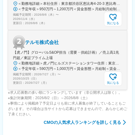
ます。中でもMRは製品情報提供のみならず、販売した医療機器が
＜勤務地詳細＞本社住所：東京都渋谷区恵比寿4-20-3 恵比寿ガーデンプレイスタワー18F勤務地最寄駅：各線／恵比寿駅受動喫煙対策：屋内全面禁煙変更の範囲：会社の定める事業所（リモートワーク含む）
安全に使用されるために研修会を開催しり、使用にあたってのト
＜予定年収＞950万円～1,200万円＜賃金形態＞月給制月給制。ご経験等により変動あり、当社既定により決定。＜賃金内訳＞月額（基本給）：688,000円～869,000円＜月給＞688,000円～869,000円＜昇給有無＞有＜残業手当＞有＜給与補足＞ご経験等により変動あり、当社既定により決定。業績賞与年1回、昇給年1回。賃金はあくまでも目安の金額であり、選考を通じて上下する可能性があります。月給(月額)は固定手当を含めた表記です。
レーニングの機会を提供するなど重要な役割を担っているため、
掲載予定期間：
2026/8/6（木）
〜
やりがいを感じられます。
2026/11/4（水）
気になる
更新日：
2026/8/6（木）
変更の範囲：会社の定める業務
テルモ株式会社
【虎ノ門】グローバルS&OP担当（需要・供給計画）／売上高1兆
円超／東証プライム上場
＜勤務地詳細＞虎ノ門ヒルズステーションタワー住所：東京都港区虎ノ門２丁目６－１ 虎ノ門ヒルズ ステーションタワー 受動喫煙対策：敷地内喫煙可能場所あり変更の範囲：会社の定める事業所
＜予定年収＞590万円～1,000万円＜賃金形態＞月給制＜賃金内訳＞月額（基本給）：279,000円～534,000円＜月給＞279,000円～534,000円＜昇給有無＞有＜残業手当＞有＜給与補足＞※上記年収はあくまでも目安の金額であり、選考を通じて経験、能力等を考慮し同社規定により決定します。■賞与あり（年2回）■昇給・昇格あり（年1回）■職位：一般職～主任職賃金はあくまでも目安の金額であり、選考を通じて上下する可能性があります。月給(月額)は固定手当を含めた表記です。
掲載予定期間：
2026/7/27（月）
〜
2026/10/25（日）
気になる
更新日：
2026/7/27（月）
※求人応募数の多い順にランキングしています（非公開求人は除く）。
※集計対象期間：2026/8/2（日）～2026/8/8（土）
※事情により掲載終了予定日よりも前に求人募集が終了していることもご
ざいます。その場合は当サイトから応募はできませんので、あらかじめご
了承ください。
CMO
の人気求人ランキングを詳しく見る