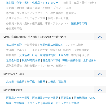
技術職（化学・素材・化粧品・トイレタリー）
技術職（食品・香料・飼料）
技術職・専門職（建設・建築・不動産・プラント・工場）
専門職（コンサルティングファーム・専門事務所・監査法人）
クリエイター・クリエイティブ職
販売・サービス職
公務員・教員・農林水産関連職
事務・アシスタント
医療系専門職
金融系専門職
CMO、宮城県の転職・求人情報をこだわり条件で絞り込む
第二新卒歓迎
外資系企業
年間休日120日以上
フレックス勤務
管理職・マネジャー
英語を活かす
学歴不問
転勤なし（勤務地限定）
服装自由
女性活躍
社宅・家賃補助制度
上場企業
中国語を活かす
退職金制度
残業20時間未満
完全週休2日制
職種未経験歓迎
土日祝休み
原則定時退社
海外出張あり
U・Iターン支援あり
ほかのエリアで探す
北海道
青森県
岩手県
秋田県
山形県
福島県
ほかの業種で探す
医薬品メーカー業界
医療機器メーカー業界
医薬品卸
医療機器卸
CRO
病院・大学病院・クリニック
調剤薬局・ドラッグストア業界