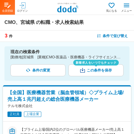
会員登録
ログイン
気になる
メニュー
CMO、宮城県
の転職・求人検索結果
3
条件で並び替え
件
現在の検索条件
[勤務地]宮城県 [業種]CMO-医薬品・医療機器・ライフサイエンス・医療系サービス
新着求人をいつでもチェック
条件の変更
この条件を保存
【全国】医療機器営業（脳血管領域）◇プライム上場/
売上高１兆円超えの総合医療機器メーカー
テルモ株式会社
正社員
上場企業
【プライム上場/国内2位のグローバル医療機器メーカー/売上高１