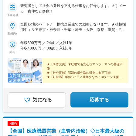
月1～2回程度ございます。
研究者として社会の発展を支える仕事をお任せします。大手メー
カー案件など多数！
■担当製品：
仕事内容
脳動脈瘤、脳梗塞、脳動静脈奇形など、さまざまな脳血管の病気
に対するカテーテル治療製品になります。豊富なラインナップを
全国各地のパートナー提携企業先での勤務となります。★積極採
揃えており、症例に合わせて革新的な製品を提案することができ
用中エリア東京・神奈川・千葉・埼玉・大阪・京都・滋賀・兵
勤務地
ます。患者さんの負担の少ない治療を目指しグローバルで使用さ
庫・愛知・三重・福岡※北海道・沖縄県を除く45都府県に多彩な
れている製品です。
プロジェクトを用意。※勤務地は希望を最大限考慮して決定しま
年収390万円 ／ 24歳 ／入社1年
す。※U・Iターン歓迎！住宅補助あり（月6万7000円まで会社補
年収480万円 ／ 30歳 ／入社6年
■担当エリア：
助）＼NEW！エリア制度導入／全国でスキルを伸ばしたい方も、
給与
国内支店（仙台、埼玉、東京、名古屋、大阪、岡山）のいずれか
好きな場所で研究をしたい方も、ご希望をお聞かせください！詳
の配属となります。それぞれ在籍拠点をベースにチームでエリア
細は選考時にご案内いたします。【配属先企業の一例】中外製薬
★【研修充実】未経験でも安心◎マンツーマンの基礎研
を担当しています。
株式会社中外製薬工業株式会社株式会社明治堺化学工業株式会社
修
※1チーム4名～8名で構成、配属エリアによっては出張が発生しま
★【社会貢献】話題の最先端の研究に参画可能
日本化薬株式会社日東電工株式会社 豊橋事業所ニプロファーマ株
★【好待遇】年休126日／残業少なめ／UIターン支援充
す。
式会社 大舘工場株式会社カネカ株式会社DNPファインケミカル宇
実
都宮株式会社中外医科学研究所東邦チタニウム株式会社高田製薬
★【働きやすさ】産育休取得・復帰実績多数
■担当に関して：
株式会社株式会社理研ジェネシス株式会社マテリアルゲート三井
★【納得入社】会社説明会・カジュアル面談実施中◎
大学病院などの基幹病院を担当いただきます。
化学EMS株式会社株式会社エネコート 他
気になる
応募する
担当はエリアごとに異なりますが数件～数十件が多いです。
■仕事の魅力：
脳血管疾患は患者さんの命やQOLに直結し、我々の提供するデバ
イスによって患者さんの不安の解消やQOL向上に大きく貢献でき
NEW
ます。医療現場の最前線で医師・スタッフと並走し、適正使用を
【全国】医療機器営業（血管内治療）◇日本最大級の
支える技術知識を磨きながら、責任とやりがい、成果の実感を得