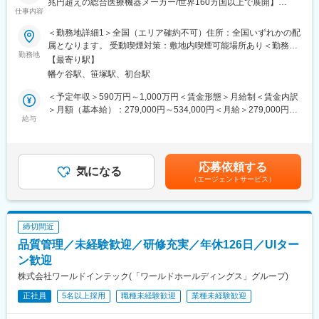
兆円超えの総合医療機器メーカー/世界160カ国以上で展開】
仕事内容
■メインミッション：
＜勤務地詳細1＞全国（エリア確約不可）住所：全国いずれかの配
担当エリアの病院（主に医師）に対し、当社のニューロ事業（脳
属となります。 受動喫煙対策：敷地内喫煙可能場所あり＜勤務地
血管疾患領域）にて扱っている製品を提案していただきます。
勤務地
詳細2＞本社住所：東京都渋谷区幡ヶ谷2-44-1 勤務地最寄駅：京
【最寄り駅】
医療従事者への技術サポートや情報提供を通じて、信頼関係を構
王線／京王新線幡ヶ谷駅受動喫煙対策：屋内全面禁煙変更の範
幡ケ谷駅、笹塚駅、初台駅
築しながら治療の質を向上させることがミッションです。
囲：会社の定める事業所（リモートワーク含む）
＜予定年収＞590万円～1,000万円＜賃金形態＞月給制＜賃金内訳
■採用背景：
＞月額（基本給）：279,000円～534,000円＜月給＞279,000円～
2024年に「Terumo Neuro」（テルモニューロ）を制定し、グロ
給与
534,000円＜昇給有無＞有＜残業手当＞有＜給与補足＞※経験、能
ーバルで同ブランドの展開を開始しました。現在、新製品発売が
力等を考慮し同社規定により決定■営業日当あり■賞与あり（年2
続いていることから、営業力強化に向けた増員採用です。
回）■昇給・昇格あり（年1回）■職位：一般職～主任クラス賃金
はあくまでも目安の金額であり、選考を通じて上下する可能性が
応募依頼する
■業務内容：
気になる
あります。月給(月額)は固定手当を含めた表記です。
（エージェントサービス）
・脳血管疾患関連を中心とした販売活動
・製品適正使用のための技術サポート
・製品適正使用に必要となる文献資料や製品関連の情報提供（勉
強会・セミナーの主催など）
締切間近
・販売代理店へのサポート（製品情報の提供・勉強会の主催な
品質管理／未経験歓迎／研修充実／年休126日／UIター
ど）
・各種学会への参加
ン歓迎
株式会社ワールドインテック(「ワールドホールディングス」グループ)
■働き方：
正社員
5名以上採用
職種未経験歓迎
業種未経験歓迎
立ち会い業務が週に復数回ございます。1回の立ち合いは数時間～
半日程度です。また休日出勤は学会対応や緊急の物流対応などで