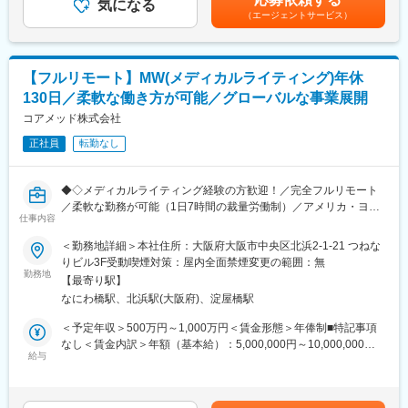
・治験相談戦略の立案および関連資料の作成
気になる
(月額)は固定手当を含めた表記です。
います）が発生します。
（エージェントサービス）
※国内出張の頻度は1~3回/年です。（海外出張はほとんどありませ
■業務の特徴：
ん。）
・プロジェクトは個人で完結させるのではなく、社内メンバーと
連携しながら分担して推進します。
■ワークライフバランス：
【フルリモート】MW(メディカルライティング)年休
・戦略立案から規制対応まで一貫して関わることで、臨床開発全
同社は、個人が最大限に能力を発揮できるよう働きやすい環境作
130日／柔軟な働き方が可能／グローバルな事業展開
体を俯瞰した視点を身につけることが可能です。
りに注力しております。男女問わず在宅勤務が可能です。また、
コアメッド株式会社
女性社員も多く、産休・育休取得実績も豊富で9割以上の復職率を
■教育体制：
誇っており、長期就業が可能な環境・福利厚生が整っています。
正社員
転勤なし
通常医薬品メーカー出身が会員である関西医薬協会に、当社は会
員として登録しています。業界関連のセミナーにも参加すること
変更の範囲：会社の定める業務
ができ、メーカーと同じレベルの業界知識とマーケット感をアッ
◆◇メディカルライティング経験の方歓迎！／完全フルリモート
プデートできる環境です。
／柔軟な勤務が可能（1日7時間の裁量労働制）／アメリカ・ヨー
仕事内容
ロッパ企業と事業展開／医薬品の薬事戦略・開発戦略のコンサル
■働き方：
ティング会社◆◇
＜勤務地詳細＞本社住所：大阪府大阪市中央区北浜2-1-21 つねな
◎完全在宅勤務のため、拠点（東京・大阪）の近くにお住まいで
りビル3F受動喫煙対策：屋内全面禁煙変更の範囲：無
なくてもご就業いただけます。
■業務概要：
勤務地
◎お昼休みの時間帯も自由なので、例えばお子様がおられる方の
【最寄り駅】
治験相談用資料や試験総括報告書、承認申請資料（CTDなど）の
場合、お子様の通院やご都合に合わせて業務時間を調整できま
なにわ橋駅、北浜駅(大阪府)、淀屋橋駅
作成を中心に、医薬品開発における各種ドキュメント作成業務
す。
（英語・日本語）をお任せします。
＜予定年収＞500万円～1,000万円＜賃金形態＞年俸制■特記事項
（自分の業務が終わるよう業務管理を行う必要はありますが、裁
なし＜賃金内訳＞年額（基本給）：5,000,000円～10,000,000円
量の大きい働き方ができます）
■業務の内容：
給与
＜月額＞416,666円～833,333円（12分割）＜昇給有無＞有＜残業
※現在、関東関西のほか、九州、中部、東北、海外在住の方もいま
具体的には、以下のような申請・報告関連資料の作成をご担当い
手当＞無＜給与補足＞※前職でのご経験・年収に応じて年収は考慮
す。
ただきます。
いたします。■年収構成：年俸制となります。賃金はあくまでも目
・会議や打ち合わせで必要な時は大阪・東京等へ出張（宿泊も伴
・オーファンドラッグ指定申請資料