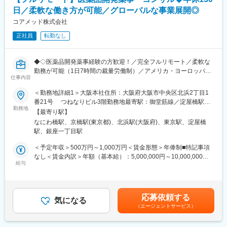
・病院：全国3,076床
日／柔軟な働き方が可能／グローバルな事業展開◎
※クライアントは欧米製薬会社または外資系製薬会社がほとんどで
・薬局：全国186店舗
す。
コアメッド株式会社
・在宅サービス拠点：323拠点
※プロジェクトは一人で行うのではなく、現社員と共に分担し業務
・歯科医院：237チェア
正社員
転勤なし
にあたっていただきます。
変更の範囲：会社の定める業務
■教育体制：
◆◇医薬品開発薬事経験の方歓迎！／完全フルリモート／柔軟な
通常医薬品メーカー出身が会員である関西医薬協会に、当社は会
勤務が可能（1日7時間の裁量労働制）／アメリカ・ヨーロッパ企
員として登録しています。業界関連のセミナーにも参加すること
仕事内容
業と事業展開／医薬品の薬事戦略・開発戦略のコンサルティング
ができ、メーカーと同じレベルの業界知識とマーケット感をアッ
会社◆◇
＜勤務地詳細1＞大阪本社住所：大阪府大阪市中央区北浜2丁目1
プデートできる環境です。
番21号 つねなりビル3階勤務地最寄駅：御堂筋線／淀屋橋駅受
■業務内容：
勤務地
動喫煙対策：屋内全面禁煙＜勤務地詳細2＞東京支社住所：東京都
■働き方：
【最寄り駅】
医薬品開発における薬事戦略の立案・評価・助言を中心としたコ
千代田区丸の内1-11-1 パシフィックセンチュリープレイス丸の内
◎完全在宅勤務のため、拠点（東京・大阪）の近くにお住まいで
なにわ橋駅、京橋駅(東京都)、北浜駅(大阪府)、東京駅、淀屋橋
ンサルティング業務をお任せします。承認取得に向けた最適な戦
13階 受動喫煙対策：屋内全面禁煙変更の範囲：無
なくてもご就業いただけます。
駅、銀座一丁目駅
略を設計する上流ポジションです。
◎お昼休みの時間帯も自由なので、例えばお子様がおられる方の
＜予定年収＞500万円～1,000万円＜賃金形態＞年俸制■特記事項
場合、お子様の通院やご都合に合わせて業務時間を調整できま
・クライアントの基本戦略を踏まえた薬事戦略の立案
なし＜賃金内訳＞年額（基本給）：5,000,000円～10,000,000円
す。
・日米欧（MHLW／PMDA・FDA・EMA）を横断したグローバル
給与
＜月額＞416,666円～833,333円（12分割）＜昇給有無＞有＜残業
（自分の業務が終わるよう業務管理を行う必要はありますが、裁
薬事戦略の企画
手当＞無＜給与補足＞※前職でのご経験・年収を考慮の上決定致し
量の大きい働き方ができます）
・各種試験成績・申請資料の評価・分析
ます。■年収構成：年俸制となります。賃金はあくまでも目安の金
※現在、関東関西のほか、九州、中部、東北、海外在住の方もいま
・三極規制当局との事前相談を含むリエゾン業務および規制動向
額であり、選考を通じて上下する可能性があります。月給(月額)は
す。
応募依頼する
の調査・分析・アドバイス
気になる
固定手当を含めた表記です。
・会議や打ち合わせで必要な時は大阪・東京等へ出張（宿泊も伴
（エージェントサービス）
・新薬ライセンス導入時のデューデリジェンス対応
います）が発生します。
・承認取得に向けた各種申請業務、ガイダンス面談、規制対応全
※国内出張の頻度は1~3回/年です。（海外出張はほとんどありませ
般