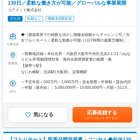
130日／柔軟な働き方が可能／グローバルな事業展開
・地域に所在する病院、施設(自宅含む)との連携強化
・集患マーケティングの企画、Web戦略立案、実行
コアメッド株式会社
正社員
転勤なし
職種未経験歓迎
▼一部事例
・採用・教育・シフトコントロールの実践によるリテンションの
向上
◆◇製薬業界での経験を活かし職種未経験からチャレンジ可／完
・従業員教育の充実と働き方改革の実践
全フルリモート／柔軟な勤務が可能（1日7時間の裁量労働制）／
・地域に所在する病院、施設(自宅含む)との連携強化
仕事内容
アメリカ・ヨーロッパ企業と事業展開／医薬品の薬事戦略・開発
・歯科業界におけるベストプラクティス診療の導入
戦略のコンサルティング会社◆◇
＜勤務地詳細＞本社住所：大阪府大阪市中央区北浜2-1-21 つねな
・共同購買、本部機能、ICT導入による業務オペレーションの効率
りビル3F受動喫煙対策：屋内全面禁煙変更の範囲：無
化
■仕事内容：
勤務地
・金融機関からの信頼を背景とした成長資金の提供
【最寄り駅】
医薬品開発におけるCMC領域を中心に、コンサルティングおよび
・経営承継後における後継者の確保と体制構築
なにわ橋駅、北浜駅(大阪府)、淀屋橋駅
各種申請資料の作成業務をお任せします。
・適切なガバナンス体制の構築、意思決定の高度化
新薬承認に関わる品質・製造・試験に関する戦略立案から資料作
＜予定年収＞500万円～1,000万円＜賃金形態＞年俸制＜賃金内訳
成までを担っていただきます。
＞年額（基本給）：5,000,000円～10,000,000円＜月額＞312,500
■組織体制
給与
円～625,000円（16分割）＜昇給有無＞有＜残業手当＞無＜給与
配属先企業：株式会社CHCPデンタル
■業務詳細：
補足＞※前職でのご経験・年収に応じて年収は考慮いたします。■
L従業員数：約10名
・新薬承認申請に際する品質規定に則した戦略企画・CMCに関す
年収構成：年俸制となります。■賞与：有（過去実績平均4ヶ月※
る資料の整備・評価・助言・企画の設定
平均で夏2ヶ月分、冬2ヶ月分）賃金はあくまでも目安の金額であ
■グループについて
応募依頼する
・製造方法/試験方法に関する資料の評価・助言
気になる
り、選考を通じて上下する可能性があります。月給(月額)は固定手
CHCPグループ企業数／社員数
（エージェントサービス）
・安定性試験に関する資料の評価・助言
当を含めた表記です。
・企業数：9社
・治験薬概要書・PMDA相談資料・申請資料（CTD-MODULE3）
・社員数：約150名
などの作成およびその助言
・外国製造業者認定、原薬等登録等
グループ拠点数
【フルリモート】医薬品開発薬事・コンサル◆年休130