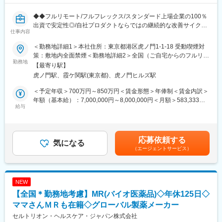
13時 昼休憩
↓
◆◆フルリモート/フルフレックス/スタンダード上場企業の100％
14時 （川崎院へ移動、院責とのMTG等）
出資で安定性◎/自社プロダクトならではの継続的な改善サイクル
↓
仕事内容
に携われる/クラウド環境でのアジャイル開発◆◆
16時 （上?である統括とMTG等）
■概要 ～地方在住者・育児中の社員も活躍中！～
＜勤務地詳細1＞本社住所：東京都港区虎ノ門1-1-18 受動喫煙対
↓
ファーマシフトでは、LINEを活用した「つながる薬局」を中心
策：敷地内全面禁煙＜勤務地詳細2＞全国（ご自宅からのフルリモ
19時 帰宅
に、患者と薬局をつなぐ医療プラットフォームの開発・運営を行
勤務地
ート中心）住所：東京都 受動喫煙対策：敷地内全面禁煙変更の範
【最寄り駅】
っています。
囲：会社の定める事業所（リモートワーク含む）
■当社について：
虎ノ門駅、霞ケ関駅(東京都)、虎ノ門ヒルズ駅
本ポジションでは、開発現場に近い立場で、プロジェクトを着実
◎2006年に医療機器商社として創業した当社は、主に美容整形・
に前へ進めるミドルPMとしての役割を期待しています。
＜予定年収＞700万円～850万円＜賃金形態＞年俸制＜賃金内訳＞
美容外科で利用される美容機器の卸販売・賃貸・メンテナンスを
親会社 メディカルシステムネットワークでは、「なの花薬局」チ
年額（基本給）：7,000,000円～8,000,000円＜月額＞583,333円
行っており、各種医学会やセミナーにも積極的に出展し、国内・
ェーンを運営しており、利用者の声がダイレクトに感じられる環
給与
～666,666円（12分割）＜昇給有無＞有＜残業手当＞有＜給与補
海外の様々な医療機器・美容機器等を紹介していました。
境です。
足＞※給与詳細は前職給与を参照の上、相談し決定致します。賃金
◎2011年に医療コンサルティング会社と合併し、2012年10月よ
はあくまでも目安の金額であり、選考を通じて上下する可能性が
り医療に特化したコンサルティングを主軸とした事業を展開して
■事業概要
あります。月給(月額)は固定手当を含めた表記です。
います。
応募依頼する
「すべての人が健康を自ら選択できる社会」の実現を目指し、患
気になる
◎クリニックでは、当社の受付スタッフやカウンセラーが実務面
（エージェントサービス）
者と薬局のコミュニケーションを支援するデジタル医療プラット
をしっかりサポートいるため、既存店舗のサポートだけでなく新
フォームを展開。
規開院も計画しています。今後は既存のクリニック以外に対して
主力サービス「つながる薬局」は、LINEを活用し、処方箋送信・
も積極的にコンサルティング事業を展開する予定です。
服薬フォロー・オンライン服薬指導など、薬局と患者の接点をよ
NEW
り便利にするためのサービスです。2026年6月現在、友だち登録
【全国＊勤務地考慮】MR(バイオ医薬品)◇年休125日◇
者数は220万人を突破。より多くの患者・薬局に利用されるサー
ビスへと成長を続けています。
ママさんＭＲも在籍◇グローバル製薬メーカー
セルトリオン・ヘルスケア・ジャパン株式会社
■業務内容