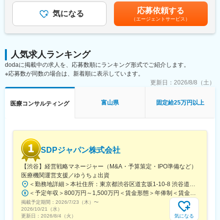
性質ならびに製造・品質管理に関する資料の整備・評価・助言・
安の金額であり、選考を通じて上下する可能性があります。月給
す。
応募依頼する
企画の設定
気になる
(月額)は固定手当を含めた表記です。
（自分の業務が終わるよう業務管理を行う必要はありますが、裁
（エージェントサービス）
・試験方法に関する資料の評価・助言
量の大きい働き方ができます）
・安定性試験に関する資料の評価・助言
※現在、関東関西のほか、九州、中部、東北、海外在住の方もいま
・治験薬概要書・治験実施計画書・申請書類（CTD-MODULE3）
す。
などの作成およびその助言
・会議や打ち合わせで必要な時は大阪・東京等へ出張（宿泊も伴
人気求人ランキング
・製造業認定、原薬登録等
います）が発生します。
dodaに掲載中の求人を、応募数順にランキング形式でご紹介します。
※国内出張の頻度は1~3回/年です。（海外出張はほとんどありませ
※応募数が同数の場合は、新着順に表示しています。
※クライアントは欧米製薬会社または外資系製薬会社がほとんどで
ん。）
す。
更新日：
2026/8/8（土）
※プロジェクトは一人で行うのではなく、現社員と共に分担し業務
■ワークライフバランス：
にあたっていただきます。
富山県
固定給25万円以上
医療コンサルティング
同社は、個人が最大限に能力を発揮できるよう働きやすい環境作
りに注力しております。男女問わず在宅勤務が可能です。また、
■教育体制：
女性社員も多く、産休・育休取得実績も豊富で9割以上の復職率を
通常医薬品メーカー出身が会員である関西医薬協会に、当社は会
誇っており、長期就業が可能な環境・福利厚生が整っています。
員として登録しています。業界関連のセミナーにも参加すること
ができ、メーカーと同じレベルの業界知識とマーケット感をアッ
変更の範囲：会社の定める業務
SDPジャパン株式会社
プデートできる環境です。
【渋谷】経営戦略マネージャー（M&A・予算策定・IPO準備など）
■働き方：
医療機関運営支援／ゆうちょ出資
◎完全在宅勤務のため、拠点（東京・大阪）の近くにお住まいで
＜勤務地詳細＞本社住所：東京都渋谷区道玄坂1-10-8 渋谷道玄坂東急ビル6F受動喫煙対策：屋内全面禁煙変更の範囲：会社の定める事業所
なくてもご就業いただけます。
＜予定年収＞800万円～1,500万円＜賃金形態＞年俸制＜賃金内訳＞年額（基本給）：8,000,000円～15,000,000円＜月額＞666,666円～1,250,000円（12分割）＜昇給有無＞有＜残業手当＞無賃金はあくまでも目安の金額であり、選考を通じて上下する可能性があります。月給(月額)は固定手当を含めた表記です。
◎お昼休みの時間帯も自由なので、例えばお子様がおられる方の
掲載予定期間：
2026/7/23（木）
〜
場合、お子様の通院やご都合に合わせて業務時間を調整できま
2026/10/21（水）
す。
気になる
更新日：
2026/8/4（火）