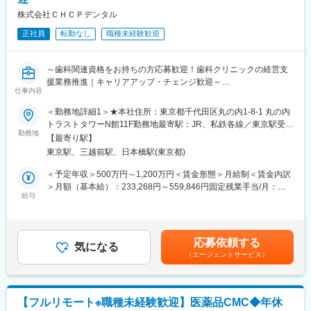
です。
株式会社ＣＨＣＰデンタル
当社は、セルトリオングループで開発及び製造しているバイオシ
正社員
転勤なし
職種未経験歓迎
ミラー＊を含めたバイオ医薬品を日本で販売するため、セルトリ
オングループの日本法人として2014年に設立され、現在、4製品
を販売しており、今後もパイプラインを拡大していきます。
～歯科関連資格をお持ちの方応募歓迎！歯科クリニックの経営支
援業務推進｜キャリアアップ・チェンジ歓迎～
今後の更なる事業拡大に向け、ご自身の経験やノウハウを発揮頂
仕事内容
きながら、会社・個人共に成長して行くメンバーを今回募集致し
■ ポジション概要
ます。
＜勤務地詳細1＞★本社住所：東京都千代田区丸の内1-8-1 丸の内
歯科クリニックの経営支援業務。適切なガバナンス体制の構築や
トラストタワーN館11F勤務地最寄駅：JR、私鉄各線／東京駅受動
業務の効率化、採用・教育といった面での支援も実施。誰もが働
勤務地
＊バイオシミラー：先行バイオ医薬品と同等/同質の品質、安全性
喫煙対策：屋内全面禁煙＜勤務地詳細2＞在宅勤務（直行直帰）住
【最寄り駅】
きやすい環境を実現するとともに、目まぐるしく変化する歯科業
および有効性を有し、異なる製造販売業者により開発される医薬
所：大阪府 受動喫煙対策：屋内全面禁煙変更の範囲：本文参照
東京駅、三越前駅、日本橋駅(東京都)
界の中で、競争力を発揮できる医院づくりをバックアップしてい
品。
きます。
＜予定年収＞500万円～1,200万円＜賃金形態＞月給制＜賃金内訳
■事業の特徴：
＞月額（基本給）：233,268円～559,846円固定残業手当/月：
■業務内容
給与
高齢化社会が進行するなか、医療費の削減は喫緊の課題であり、
183,399円～440,154円（固定残業時間45時間0分/月）超過した時
パートナークリニックを定期的に訪問し、ハンズオンでクリニッ
国策としてバイオシミラー普及促進の方針を打ち出しています。
間外労働の残業手当は追加支給＜月給＞416,667円～1,000,000円
クの経営・運営業務全般を支援（2～3案件/人を担当）します
セルトリオンは、抗体医薬品のバイオシミラーを世界規模で研究
（一律手当を含む）＜昇給有無＞有＜残業手当＞有＜給与補足＞※
・適切なガバナンス体制の構築、意思決定の高度化
開発から臨床試験、規制関連業務、製造、流通まで、バイオ医薬
上記、想定年収のためスキルやご経験に応じて変動する可能性あ
応募依頼する
・共同購買、本部機能、ICT導入による業務オペレーションの効率
気になる
品事業の全プロセスに対応するワンストップソリューションを提
り■昇給：有（※会社業績、勤務成績、成果に応じる）■賞与：有
（エージェントサービス）
化
供することで、世界中の患者様にバイオ医薬品の新しい治療の選
（※会社業績に応じる。上記想定年収には賞与含まず）賃金はあく
・採用・教育・シフトコントロールの実践によるリテンションの
択肢をお届けしています。
までも目安の金額であり、選考を通じて上下する可能性がありま
向上
す。月給(月額)は固定手当を含めた表記です。
・歯科業界におけるベストプラクティス診療の導入・従業員教育
変更の範囲：会社の定める業務
【フルリモート※職種未経験歓迎】医薬品CMC◆年休
の充実と働き方改革の実践