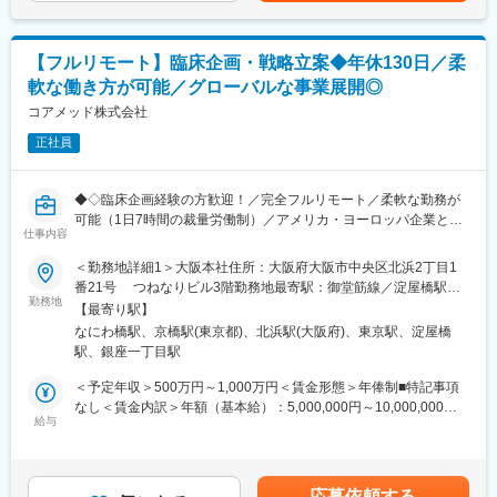
います）が発生します。
・規制当局との面談への出席・対応
※国内出張の頻度は1~3回/年です。（海外出張の可能性も一部ござ
います）
■業務の特徴：
【フルリモート】臨床企画・戦略立案◆年休130日／柔
・プロジェクトは個人単独ではなく、社内メンバーと協働しなが
■ワークライフバランス：
軟な働き方が可能／グローバルな事業展開◎
ら分担して推進しています。
同社は、個人が最大限に能力を発揮できるよう働きやすい環境作
・非臨床領域における戦略設計から規制対応まで関わり、開発全
コアメッド株式会社
りに注力しております。男女問わず在宅勤務が可能です。また、
体を俯瞰する視点を身につけることが可能です。
女性社員も多く、産休・育休取得実績も豊富で9割以上の復職率を
正社員
誇っており、長期就業が可能な環境・福利厚生が整っています。
■教育体制：
通常医薬品メーカー出身が会員である関西医薬協会に、当社は会
変更の範囲：会社の定める業務
◆◇臨床企画経験の方歓迎！／完全フルリモート／柔軟な勤務が
員として登録しています。業界関連のセミナーにも参加すること
可能（1日7時間の裁量労働制）／アメリカ・ヨーロッパ企業と事
ができ、メーカーと同じレベルの業界知識とマーケット感をアッ
仕事内容
業展開／医薬品の薬事戦略・開発戦略のコンサルティング会社
プデートできる環境です。
◆◇
＜勤務地詳細1＞大阪本社住所：大阪府大阪市中央区北浜2丁目1
番21号 つねなりビル3階勤務地最寄駅：御堂筋線／淀屋橋駅受
■働き方：
■仕事内容：
勤務地
動喫煙対策：屋内全面禁煙＜勤務地詳細2＞東京支社住所：東京都
◎完全在宅勤務のため、拠点（東京・大阪）の近くにお住まいで
【最寄り駅】
新薬開発における開発戦略および開発企画の立案・評価・助言を
千代田区丸の内1-11-1 パシフィックセンチュリープレイス丸の内
なくてもご就業いただけます。
なにわ橋駅、京橋駅(東京都)、北浜駅(大阪府)、東京駅、淀屋橋
中心とした、コンサルティング業務をお任せします。
13階 受動喫煙対策：屋内全面禁煙変更の範囲：無
◎お昼休みの時間帯も自由なので、例えばお子様がおられる方の
駅、銀座一丁目駅
臨床開発の上流工程から関与し、プロジェクトの成功に向けた戦
場合、お子様の通院やご都合に合わせて業務時間を調整できま
略策定を支援するポジションです。
＜予定年収＞500万円～1,000万円＜賃金形態＞年俸制■特記事項
す。
なし＜賃金内訳＞年額（基本給）：5,000,000円～10,000,000円
（自分の業務が終わるよう業務管理を行う必要はありますが、裁
・各開発フェーズ（Phase I／II／III）における治験プロトコールの
給与
＜月額＞416,666円～833,333円（12分割）＜昇給有無＞有＜残業
量の大きい働き方ができます）
立案・評価分析・助言
手当＞無＜給与補足＞※前職でのご経験・年収に応じて年収は考慮
※現在、関東関西のほか、九州、中部、東北、海外在住の方もいま
・各種申請対応および治験相談の実施・支援
いたします。■年収構成：年俸制となります。賃金はあくまでも目
す。
・規制当局（PMDA等）との面談対応・折衝への参画
安の金額であり、選考を通じて上下する可能性があります。月給
・会議や打ち合わせで必要な時は大阪・東京等へ出張（宿泊も伴
応募依頼する