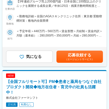
【3年連続グループ売上200億円超・日本全国に100院以上のクリ
ニックを展開する成長企業／年休125日・残業月数時間程度とメ
仕事内容
リハリのついた働き方が可能】
■業務内容：
＜勤務地詳細＞全国のAGAスキンクリニック住所：東京都 受動喫
全国に展開している発毛専門クリニック「AGAスキンクリニッ
煙対策：敷地内全面禁煙
ク」にて、3～6院を管理していただく、マネージャー候補を募集
勤務地
いたします。
＜予定年収＞448万円～560万円＜賃金形態＞月給制＜賃金内訳＞
※初任地に関しては、選考を通じてご希望をお伺いし、考慮した上
月額（基本給）：280,000円～350,000円＜月給＞280,000円～
で決定いたします。
給与
350,000円＜昇給有無＞有＜残業手当＞有＜給与補足＞※経験・能
力を考慮し決定いたします。■賞与：年2回（7月、12月）※昨年実
■業務詳細：
績績2か月分×2回■昇給：年1回（4月）賃金はあくまでも目安の金
・担当エリア各クリニックの売上管理、在庫管理、目標管理
額であり、選考を通じて上下する可能性があります。月給(月額)は
・クリニックスタッフの採用業務（面接など）
応募依頼する
気になる
固定手当を含めた表記です。
・受付スタッフの教育、指導、マネジメント
（エージェントサービス）
・本部会議への参加
・各種研修参加（年数回）
・各種トラブル対応（設備関連・クレーム）、改善対応
NEW
月に20日程度、管理している医院で勤務いたします。クリニック
の中心メンバー、将来のマネージャー候補として、ご活躍頂ける
【全国フルリモート可】PM◆患者と薬局をつなぐ自社
方を募集いたします。
プロダクト開発◆地方在住者・育児中の社員も活躍
中！
■勤務例：横浜のマネージャー候補の主な1日の流れ
株式会社ファーマシフト
10時 出社（横浜院、朝礼参加し、メールチェック、院責との
MTG）
正社員
転勤なし
↓