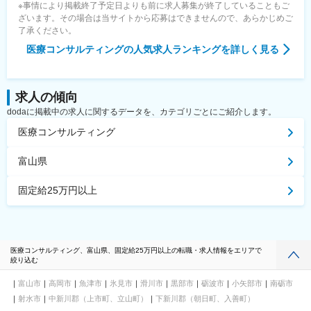
※事情により掲載終了予定日よりも前に求人募集が終了していることもご
ざいます。その場合は当サイトから応募はできませんので、あらかじめご
了承ください。
医療コンサルティング
の人気求人ランキングを詳しく見る
求人の傾向
dodaに掲載中の求人に関するデータを、カテゴリごとにご紹介します。
医療コンサルティング
富山県
固定給25万円以上
医療コンサルティング、富山県、固定給25万円以上の転職・求人情報をエリアで
絞り込む
富山市
高岡市
魚津市
氷見市
滑川市
黒部市
砺波市
小矢部市
南砺市
射水市
中新川郡（上市町、立山町）
下新川郡（朝日町、入善町）