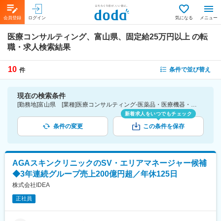
会員登録
ログイン
気になる
メニュー
医療コンサルティング、富山県、固定給25万円以上
の転
職・求人検索結果
10
条件で並び替え
件
現在の検索条件
[勤務地]富山県 [業種]医療コンサルティング-医薬品・医療機器・ライフサイエンス・医療系サービス [詳細条件](待遇・福利厚生)固定給25万円以上
新着求人をいつでもチェック
条件の変更
この条件を保存
AGAスキンクリニックのSV・エリアマネージャー候補
◆3年連続グループ売上200億円超／年休125日
株式会社IDEA
正社員