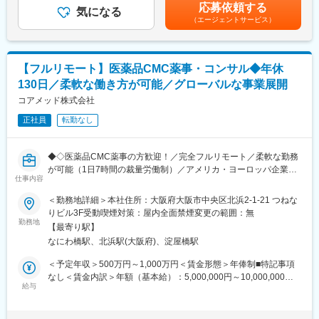
安の金額であり、選考を通じて上下する可能性があります。月給
います）が発生します。
応募依頼する
・日本を含む各国規制当局への治験実施計画届（IND等）および
気になる
(月額)は固定手当を含めた表記です。
※国内出張の頻度は1~3回/年です。（海外出張はほとんどありませ
（エージェントサービス）
申請資料
ん。）
・各国規制当局とのガイダンスミーティングに向けた治験相談用
資料
■ワークライフバランス：
・国際名・一般的名称に関する申請資料
同社は、個人が最大限に能力を発揮できるよう働きやすい環境作
【フルリモート】医薬品CMC薬事・コンサル◆年休
・承認申請書（CTDを含む）
りに注力しております。男女問わず在宅勤務が可能です。また、
130日／柔軟な働き方が可能／グローバルな事業展開
・試験総括報告書（CSR） など
女性社員も多く、産休・育休取得実績も豊富で9割以上の復職率を
コアメッド株式会社
誇っており、長期就業が可能な環境・福利厚生が整っています。
■業務の特徴
正社員
転勤なし
・プロジェクトは個人単独ではなく、社内メンバーと連携しなが
変更の範囲：会社の定める業務
ら分担して推進しています。
・治験～承認申請まで幅広いフェーズに関わることで、医薬品開
◆◇医薬品CMC薬事の方歓迎！／完全フルリモート／柔軟な勤務
発全体を俯瞰できる経験を積むことができます。
が可能（1日7時間の裁量労働制）／アメリカ・ヨーロッパ企業と
仕事内容
事業展開／医薬品の薬事戦略・開発戦略のコンサルティング会社
■教育体制：
◆◇
＜勤務地詳細＞本社住所：大阪府大阪市中央区北浜2-1-21 つねな
通常医薬品メーカー出身が会員である関西医薬協会に、当社は会
りビル3F受動喫煙対策：屋内全面禁煙変更の範囲：無
員として登録しています。業界関連のセミナーにも参加すること
■仕事内容：
勤務地
ができ、メーカーと同じレベルの業界知識とマーケット感をアッ
【最寄り駅】
医薬品開発における理化学・製造・品質試験分野を中心に、CMC
プデートできる環境です。
なにわ橋駅、北浜駅(大阪府)、淀屋橋駅
領域のコンサルティング業務をお任せします。
新薬承認申請に向けた品質戦略の立案から資料作成・評価まで一
＜予定年収＞500万円～1,000万円＜賃金形態＞年俸制■特記事項
■働き方：
貫して関与し、医薬品開発の品質面を支える中核ポジションで
なし＜賃金内訳＞年額（基本給）：5,000,000円～10,000,000円
◎完全在宅勤務のため、拠点（東京・大阪）の近くにお住まいで
す。
給与
＜月額＞416,666円～833,333円（12分割）＜昇給有無＞有＜残業
なくてもご就業いただけます。
手当＞無＜給与補足＞※前職でのご経験・年収に応じて年収は考慮
◎お昼休みの時間帯も自由なので、例えばお子様がおられる方の
・新薬承認申請に際する品質規定に則した戦略企画・物理化学的
いたします。■年収構成：年俸制となります。賃金はあくまでも目
場合、お子様の通院やご都合に合わせて業務時間を調整できま