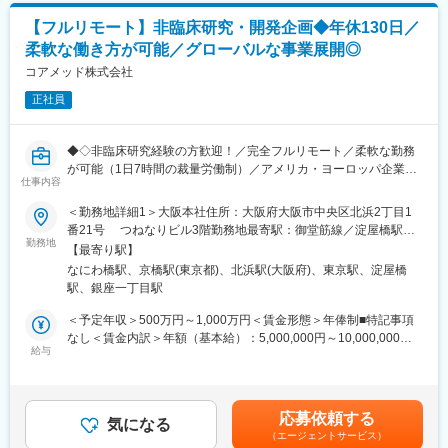
ん。）
【フルリモート】非臨床研究・開発企画◆年休130日／
■業務の特徴：
■組織構成：
柔軟な働き方が可能／グローバルな事業展開◎
・プロジェクトは個人で完結させるのではなく、社内メンバーと
CMC担当11名（2名男性、9名女性）
連携しながら分担して推進しています。
コアメッド株式会社
30代～40代で構成されています。
・国内外の規制当局と関わりながら、国際基準での薬事戦略に携
お子様がおられる社員が多く、在宅勤務のため子育てしながらキ
正社員
われる環境です。
ャリアを築ける環境です。
こちらの組織には、内資外資の製薬企業でのCMC業務の経験者や
■教育体制：
研究所での経験、CMC薬事の経験者が多いです。
◆◇非臨床研究経験の方歓迎！／完全フルリモート／柔軟な勤務
通常医薬品メーカー出身が会員である関西医薬協会に、当社は会
が可能（1日7時間の裁量労働制）／アメリカ・ヨーロッパ企業と
員として登録しています。業界関連のセミナーにも参加すること
仕事内容
変更の範囲：会社の定める業務
事業展開／医薬品の薬事戦略・開発戦略のコンサルティング会社
ができ、メーカーと同じレベルの業界知識とマーケット感をアッ
◆◇
＜勤務地詳細1＞大阪本社住所：大阪府大阪市中央区北浜2丁目1
プデートできる環境です。
番21号 つねなりビル3階勤務地最寄駅：御堂筋線／淀屋橋駅受
■仕事内容：
勤務地
動喫煙対策：屋内全面禁煙＜勤務地詳細2＞東京支社住所：東京都
■働き方：
【最寄り駅】
承認申請・取得に向けた非（前）臨床開発戦略の構築・評価・分
千代田区丸の内1-11-1 パシフィックセンチュリープレイス丸の内
◎完全在宅勤務のため、拠点（東京・大阪）の近くにお住まいで
なにわ橋駅、京橋駅(東京都)、北浜駅(大阪府)、東京駅、淀屋橋
析・助言を中心としたコンサルティング業務をお任せします。
13階 受動喫煙対策：屋内全面禁煙変更の範囲：無
なくてもご就業いただけます。
駅、銀座一丁目駅
開発初期段階から関与し、医薬品開発の方向性を左右する戦略立
◎お昼休みの時間帯も自由なので、例えばお子様がおられる方の
案に携わる上流ポジションです。
＜予定年収＞500万円～1,000万円＜賃金形態＞年俸制■特記事項
場合、お子様の通院やご都合に合わせて業務時間を調整できま
なし＜賃金内訳＞年額（基本給）：5,000,000円～10,000,000円
す。
・各種動物実験受託機関（CRO）の選定・評価分析・実施支援
給与
＜月額＞416,666円～833,333円（12分割）＜昇給有無＞有＜残業
（自分の業務が終わるよう業務管理を行う必要はありますが、裁
・前臨床試験プロトコールの作成および施設モニタリング・監査
手当＞無＜給与補足＞※前職でのご経験・年収に応じて年収は考慮
量の大きい働き方ができます）
対応
いたします。■年収構成：年俸制となります。賃金はあくまでも目
※現在、関東関西のほか、九州、中部、東北、海外在住の方もいま
・評価分析および各フェーズにおけるガイダンス相談用報告書の
安の金額であり、選考を通じて上下する可能性があります。月給
す。
応募依頼する
作成
気になる
(月額)は固定手当を含めた表記です。
・会議や打ち合わせで必要な時は大阪・東京等へ出張（宿泊も伴
（エージェントサービス）
・治験相談および申請前相談に向けた戦略構築・資料作成・助言