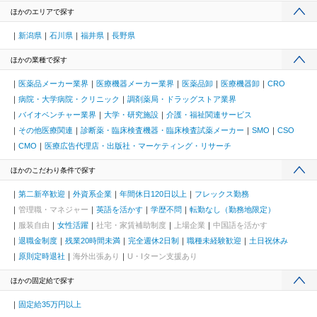
ほかのエリアで探す
新潟県
石川県
福井県
長野県
ほかの業種で探す
医薬品メーカー業界
医療機器メーカー業界
医薬品卸
医療機器卸
CRO
病院・大学病院・クリニック
調剤薬局・ドラッグストア業界
バイオベンチャー業界
大学・研究施設
介護・福祉関連サービス
その他医療関連
診断薬・臨床検査機器・臨床検査試薬メーカー
SMO
CSO
CMO
医療広告代理店・出版社・マーケティング・リサーチ
ほかのこだわり条件で探す
第二新卒歓迎
外資系企業
年間休日120日以上
フレックス勤務
管理職・マネジャー
英語を活かす
学歴不問
転勤なし（勤務地限定）
服装自由
女性活躍
社宅・家賃補助制度
上場企業
中国語を活かす
退職金制度
残業20時間未満
完全週休2日制
職種未経験歓迎
土日祝休み
原則定時退社
海外出張あり
U・Iターン支援あり
ほかの固定給で探す
固定給35万円以上