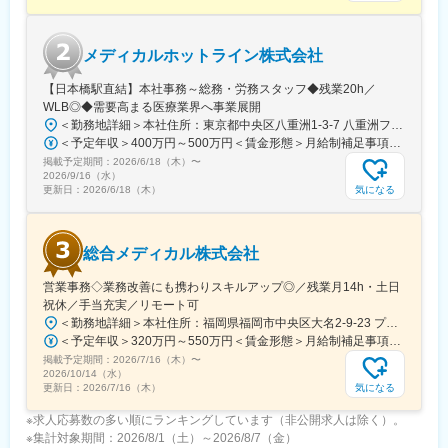
（自分の業務が終わるよう業務管理を行う必要はありますが、裁
量の大きい働き方ができます）
※現在、関東関西のほか、九州、中部、東北、海外在住の方もいま
メディカルホットライン株式会社
す。
・会議や打ち合わせで必要な時は大阪・東京等へ出張（宿泊も伴
【日本橋駅直結】本社事務～総務・労務スタッフ◆残業20h／
います）が発生します。
WLB◎◆需要高まる医療業界へ事業展開
※国内出張の頻度は1~3回/年です。(一部海外出張の場合がござい
＜勤務地詳細＞本社住所：東京都中央区八重洲1-3-7 八重洲ファーストフィナンシャルビル13F受動喫煙対策：屋内全面禁煙変更の範囲：会社の定める事業所
ます。）
＜予定年収＞400万円～500万円＜賃金形態＞月給制補足事項なし＜賃金内訳＞月額（基本給）：235,000円～284,000円固定残業手当/月：45,000円～66,000円（固定残業時間25時間0分/月）超過した時間外労働の残業手当は追加支給＜月給＞280,000円～350,000円（一律手当を含む）＜昇給有無＞有＜残業手当＞有＜給与補足＞※給与詳細は、ご経験やスキルを考慮のうえ決定します。■昇給：年1回 査定により決定■賞与：年2回（7 月・12 月） 都度査定により決定 算定対象期間に準ずる賃金はあくまでも目安の金額であり、選考を通じて上下する可能性があります。月給(月額)は固定手当を含めた表記です。
掲載予定期間：
2026/6/18（木）
〜
■組織構成：
2026/9/16（水）
CMC担当11名（2名男性、9名女性）
気になる
更新日：
2026/6/18（木）
30代～40代で構成されています。
お子様がおられる社員が多く、在宅勤務のため子育てしながらキ
ャリアを築ける環境です。
総合メディカル株式会社
こちらの組織には、内資外資の製薬企業でのCMC業務の経験者や
研究所での経験、CMC薬事の経験者が多いです。
営業事務◇業務改善にも携わりスキルアップ◎／残業月14h・土日
祝休／手当充実／リモート可
変更の範囲：会社の定める業務
＜勤務地詳細＞本社住所：福岡県福岡市中央区大名2-9-23 プリオ福岡ビル勤務地最寄駅：地下鉄空港線／天神駅受動喫煙対策：屋内全面禁煙変更の範囲：会社の定める事業所
＜予定年収＞320万円～550万円＜賃金形態＞月給制補足事項なし＜賃金内訳＞月額（基本給）：200,000円～246,000円その他固定手当/月：20,000円～110,000円＜月給＞220,000円～356,000円＜昇給有無＞有＜残業手当＞有＜給与補足＞※実際の年収は面談・面接後に経歴や能力に応じて決定します※求人票の想定年収に当てはまらないケースも発生する可能性があります賞与年2回（2025年度実績4.4ヶ月）、昇給年1回住宅補助手当、家族手当、残業手当、休日出勤手当など賃金はあくまでも目安の金額であり、選考を通じて上下する可能性があります。月給(月額)は固定手当を含めた表記です。
掲載予定期間：
2026/7/16（木）
〜
2026/10/14（水）
気になる
更新日：
2026/7/16（木）
※求人応募数の多い順にランキングしています（非公開求人は除く）。
※集計対象期間：2026/8/1（土）～2026/8/7（金）