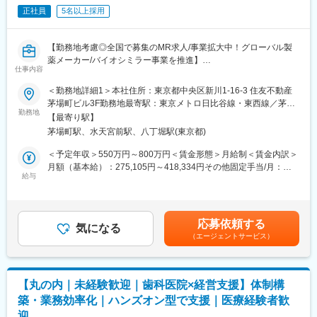
正社員
5名以上採用
・PdM、エンジニア、QA、セールス、CSなど関係者との調整
・PdMが整理した企画・仕様・優先度を踏まえた開発進行計画へ
の落とし込み
【勤務地考慮◎全国で募集のMR求人/事業拡大中！グローバル製
・進行管理、スケジュール管理、マイルストーン管理
薬メーカー/バイオシミラー事業を推進】
・リリースに向けた関係者調整、情報整理
仕事内容
・障害、不具合、仕様確認等に関する関係者調整
バイオ医薬品を開発・製造する総合ヘルスケアグループの日本法
・開発プロセス、チケット管理、リリース運用等の継続的な改善
＜勤務地詳細1＞本社住所：東京都中央区新川1-16-3 住友不動産
人である当社にて、MRを募集いたします。
茅場町ビル3F勤務地最寄駅：東京メトロ日比谷線・東西線／茅場
勤務地
■開発体制
町駅受動喫煙対策：敷地内喫煙可能場所あり＜勤務地詳細2＞全国
【最寄り駅】
■業務内容：
PM、PdM、テックリード、エンジニア、QA、デザイナー等、計
住所：全国 受動喫煙対策：敷地内全面禁煙変更の範囲：会社の定
茅場町駅、水天宮前駅、八丁堀駅(東京都)
・MR職務の担当エリアにおいて当社製品の新規口座開設ならびに
14名（協力会社含む）の開発チームです。内製化を進めており、
める事業所
シェアの拡大を目指す
アジャイルで開発を進めています。
＜予定年収＞550万円～800万円＜賃金形態＞月給制＜賃金内訳＞
・販売目標を達成させるために卸との協業を推進する
月額（基本給）：275,105円～418,334円その他固定手当/月：
・担当エリア内のKOLを育成し、その地区における波及効果を目
給与
■働きやすい環境
40,000円固定残業手当/月：143,229円～208,333円（固定残業時
指す
◎フルリモート可能。居住地を問わず全国から勤務できます。
間40時間0分/月）超過した時間外労働の残業手当は追加支給＜月
・販売目標を達成させるために的確なイベントの企画と運営を実
◎フルフレックスのため、業務状況やチームとの連携を踏まえつ
給＞458,334円～666,667円（一律手当を含む）＜昇給有無＞有＜
践する
つ柔軟に働くことが可能。
残業手当＞有＜給与補足＞※年収は経験に応じて決定します。年収
応募依頼する
気になる
◎Slack、Notion、GitHub、Google Workspace等を活用。リモー
には営業手当を含みます。※固定残業代は、時間外労働の有無に関
（エージェントサービス）
■採用背景：
トでの情報共有・プロジェクト推進を実施。
わらず40時間分が付きます。※別途営業日当支給（2,000円/日）賃
今後の更なる事業拡大に向けての採用になります。
金はあくまでも目安の金額であり、選考を通じて上下する可能性
変更の範囲：会社の定める業務
があります。月給(月額)は固定手当を含めた表記です。
■当社の特徴：
【丸の内｜未経験歓迎｜歯科医院×経営支援】体制構
韓国セルトリオングループは、韓国株式市場KOSPIに上市してい
築・業務効率化｜ハンズオン型で支援｜医療経験者歓
るバイオ医薬品を開発・製造する企業の中で、常に時価総額が
迎
Top5のバイオ医薬品の開発及び製造技術に注力しているグループ