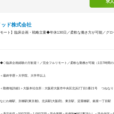
求人
メッド株式会社
モート】臨床企画・戦略立案◆年休130日／柔軟な働き方が可能／グロ
◆◇臨床企画経験の方歓迎！／完全フルリモート／柔軟な勤務が可能（1日7時間
＜最終学歴＞大学院、大学卒以上
＜勤務地詳細1＞大阪本社住所：大阪府大阪市中央区北浜2丁目1番21号 つねなりビ
なにわ橋駅、京橋駅(東京都)、北浜駅(大阪府)、東京駅、淀屋橋駅、銀座一丁目駅
＜予定年収＞500万円～1,000万円＜賃金形態＞年俸制■特記事項なし＜賃金内訳＞年額（基