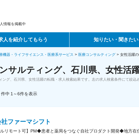
人情報を掲載中
求人を紹介してもらう
知りたい・聞きたい
ントサービス
転職ノウハウ
療機器・ライフサイエンス・医療系サービス
医療コンサルティング
女性活躍の
ンサルティング、石川県、女性活躍
サービス
データで見る転職
ィング、石川県、女性活躍の転職・求人検索結果です。左の求人検索条件にて絞込
ーエージェントサービス
コラム・インタビュー
件中
1～6
件
を表示
転職Q&A
会社ファーマシフト
ルリモート可】PM◆患者と薬局をつなぐ自社プロダクト開発◆地方在