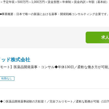
＜予定年収＞500万円～1,000万円＜賃金形態＞年俸制＜賃金内訳＞年額（基本給）：5,00
■事業概要：日本で唯一の新薬における薬事・開発戦略コンサルティング企業です。「
求人
メッド株式会社
モート】医薬品開発薬事・コンサル◆年休130日／柔軟な働き方が可
転勤なし
◆◇医薬品開発薬事経験の方歓迎！／完全フルリモート／柔軟な勤務が可能（1日