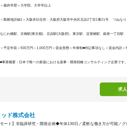
＜最終学歴＞大学院、大学卒以上
＜勤務地詳細1＞大阪本社住所：大阪府大阪市中央区北浜2丁目1番21号 つねなりビ
なにわ橋駅、京橋駅(東京都)、北浜駅(大阪府)、東京駅、淀屋橋駅、銀座一丁目駅
＜予定年収＞500万円～1,000万円＜賃金形態＞年俸制■特記事項なし＜賃金内訳＞年額（基
■事業概要：日本で唯一の新薬における薬事・開発戦略コンサルティング企業です。「
求人
メッド株式会社
モート】非臨床研究・開発企画◆年休130日／柔軟な働き方が可能／グ