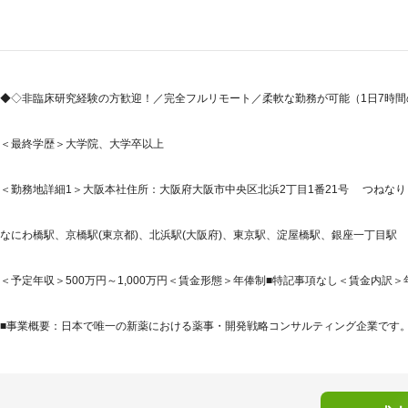
◆◇非臨床研究経験の方歓迎！／完全フルリモート／柔軟な勤務が可能（1日7時
＜最終学歴＞大学院、大学卒以上
＜勤務地詳細1＞大阪本社住所：大阪府大阪市中央区北浜2丁目1番21号 つねなりビ
なにわ橋駅、京橋駅(東京都)、北浜駅(大阪府)、東京駅、淀屋橋駅、銀座一丁目駅
＜予定年収＞500万円～1,000万円＜賃金形態＞年俸制■特記事項なし＜賃金内訳＞年額（基
■事業概要：日本で唯一の新薬における薬事・開発戦略コンサルティング企業です。「