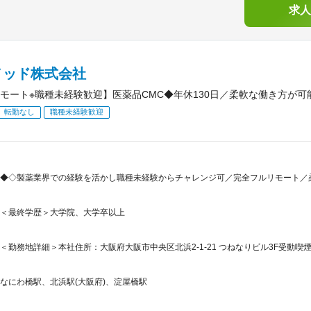
求人
メッド株式会社
モート※職種未経験歓迎】医薬品CMC◆年休130日／柔軟な働き方が
転勤なし
職種未経験歓迎
◆◇製薬業界での経験を活かし職種未経験からチャレンジ可／完全フルリモート／
＜最終学歴＞大学院、大学卒以上
＜勤務地詳細＞本社住所：大阪府大阪市中央区北浜2-1-21 つねなりビル3F受動
なにわ橋駅、北浜駅(大阪府)、淀屋橋駅