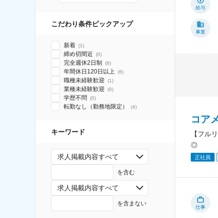
給与
こだわり条件ピックアップ
事業
新着
(
1
)
締め切間近
(
0
)
完全週休2日制
(
6
)
年間休日120日以上
(
6
)
職種未経験歓迎
(
1
)
業種未経験歓迎
(
0
)
学歴不問
(
0
)
転勤なし（勤務地限定）
(
4
)
コア
キーワード
【フルリ
◎
求人掲載内容すべて
正社員
を含む
求人掲載内容すべて
を含まない
仕事