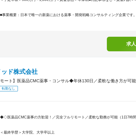
■事業概要：日本で唯一の新薬における薬事・開発戦略コンサルティング企業です。「
求人
メッド株式会社
モート】医薬品CMC薬事・コンサル◆年休130日／柔軟な働き方が可
転勤なし
◆◇医薬品CMC薬事の方歓迎！／完全フルリモート／柔軟な勤務が可能（1日7時
＜最終学歴＞大学院、大学卒以上