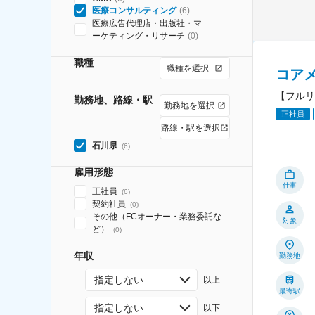
医療コンサルティング
(
6
)
医療広告代理店・出版社・マ
ーケティング・リサーチ
(
0
)
職種
職種を選択
コア
【フルリ
勤務地、路線・駅
勤務地を選択
正社員
路線・駅を選択
石川県
(
6
)
雇用形態
仕事
正社員
(
6
)
契約社員
(
0
)
その他（FCオーナー・業務委託な
対象
ど）
(
0
)
年収
勤務地
指定しない
以上
最寄駅
指定しない
以下