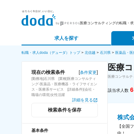
医療コンサルティングの転職・求
求人を探す
詳細条件から探す
エージェ
転職・求人doda（デューダ）トップ
北信越
石川県
医薬品・医
医療コ
新着求人から探す
スカウト
[
]
現在の検索条件
条件変更
医療コンサルテ
[勤務地]石川県 [業種]医療コンサルティ
求人特集から探す
パートナ
ング-医薬品・医療機器・ライフサイエン
6
ス・医療系サービス [詳細条件](会社・
該当求人数
職場の環境)女性活躍
詳細を見る
検索条件を保存
株式
【全国フ
基本条件
中！