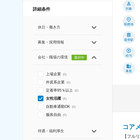
詳細条件
対象
勤務地
休日・働き方
最寄駅
募集・採用情報
給与
会社・職場の環境
選択中
事業
上場企業
(
0
)
外資系企業
(
0
)
定着率95％以上
(
0
)
女性活躍
(
6
)
自動車通勤OK
(
0
)
服装自由
(
0
)
コア
待遇・福利厚生
【フルリ