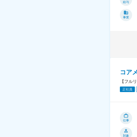
給与
事業
コア
【フルリ
正社員
仕事
対象