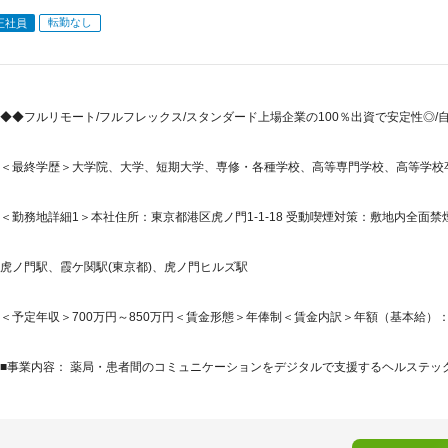
転勤なし
正社員
◆◆フルリモート/フルフレックス/スタンダード上場企業の100％出資で安定性◎
＜最終学歴＞大学院、大学、短期大学、専修・各種学校、高等専門学校、高等学校
＜勤務地詳細1＞本社住所：東京都港区虎ノ門1-1-18 受動喫煙対策：敷地内全面禁煙
虎ノ門駅、霞ケ関駅(東京都)、虎ノ門ヒルズ駅
＜予定年収＞700万円～850万円＜賃金形態＞年俸制＜賃金内訳＞年額（基本給）：7,000,
■事業内容： 薬局・患者間のコミュニケーションをデジタルで支援するヘルステック