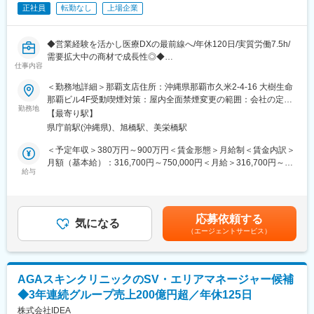
・他部署や担当エリアのドクター、ナース等とのやり取りが多い
正社員
転勤なし
上場企業
為、コミュニケーション能力を活かして業務遂行いただくことが
求められます。
・各業務を完遂するための責任感を持ち、柔軟な対応や思考力を
◆営業経験を活かし医療DXの最前線へ/年休120日/実質労働7.5h/
活かして臨機応変な対応のできる方を求めています。
需要拡大中の商材で成長性◎◆
仕事内容
変更の範囲：会社の定める業務
■業務詳細：
＜勤務地詳細＞那覇支店住所：沖縄県那覇市久米2-4-16 大樹生命
クリニックを運営するお客様へ、自社開発のパッケージシステム
那覇ビル4F受動喫煙対策：屋内全面禁煙変更の範囲：会社の定め
を利用したコンサルティング（診療効率化やDXに関する課題解
勤務地
る事業所（リモートワーク含む）
【最寄り駅】
決・提案）やシステムの構築、設定等を行っていただきます。
県庁前駅(沖縄県)、旭橋駅、美栄橋駅
当社では、お客様にご評価いただける企画立案や顧客提案を行う
ことを大切にしていますので、売上ノルマや飛び込み営業などは
＜予定年収＞380万円～900万円＜賃金形態＞月給制＜賃金内訳＞
ありません。
月額（基本給）：316,700円～750,000円＜月給＞316,700円～
医療という特殊な分野故に、この仕事には専門的なスキルと能力
給与
750,000円＜昇給有無＞有＜残業手当＞有＜給与補足＞※経験、能
が求められるため、業界経験者の方は即戦力としてご活躍いただ
力、勤務地等を考慮し、面談のうえ決定します。■昇給：年2回
けます。
（1月・7月）賃金はあくまでも目安の金額であり、選考を通じて
上下する可能性があります。月給(月額)は固定手当を含めた表記で
応募依頼する
【営業業務】
気になる
す。
（エージェントサービス）
-当社製品を用いた医療機関への運用提案や見積作成などの商談
-顧客ニーズを反映した新機能の検討
-各専門学会や展示会でのデモストレーション対応
【導入業務】
AGAスキンクリニックのSV・エリアマネージャー候補
-PJ管理
◆3年連続グループ売上200億円超／年休125日
-システム運用検討と導入
-操作研修や納品資料作成
株式会社IDEA