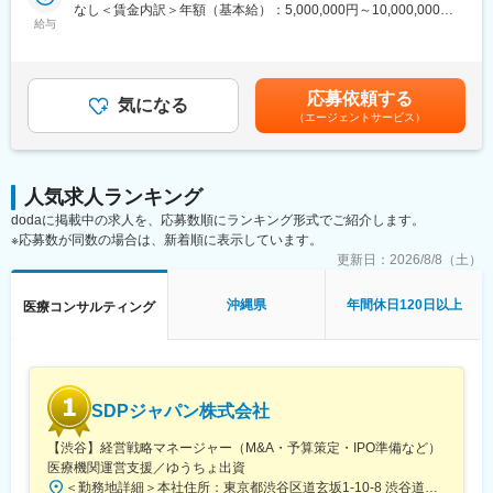
貫して関与し、医薬品開発の品質面を支える中核ポジションで
なし＜賃金内訳＞年額（基本給）：5,000,000円～10,000,000円
◎完全在宅勤務のため、拠点（東京・大阪）の近くにお住まいで
す。
給与
＜月額＞416,666円～833,333円（12分割）＜昇給有無＞有＜残業
なくてもご就業いただけます。
手当＞無＜給与補足＞※前職でのご経験・年収に応じて年収は考慮
◎お昼休みの時間帯も自由なので、例えばお子様がおられる方の
・新薬承認申請に際する品質規定に則した戦略企画・物理化学的
いたします。■年収構成：年俸制となります。賃金はあくまでも目
場合、お子様の通院やご都合に合わせて業務時間を調整できま
性質ならびに製造・品質管理に関する資料の整備・評価・助言・
安の金額であり、選考を通じて上下する可能性があります。月給
す。
応募依頼する
企画の設定
気になる
(月額)は固定手当を含めた表記です。
（自分の業務が終わるよう業務管理を行う必要はありますが、裁
（エージェントサービス）
・試験方法に関する資料の評価・助言
量の大きい働き方ができます）
・安定性試験に関する資料の評価・助言
※現在、関東関西のほか、九州、中部、東北、海外在住の方もいま
・治験薬概要書・治験実施計画書・申請書類（CTD-MODULE3）
す。
などの作成およびその助言
・会議や打ち合わせで必要な時は大阪・東京等へ出張（宿泊も伴
人気求人ランキング
・製造業認定、原薬登録等
います）が発生します。
dodaに掲載中の求人を、応募数順にランキング形式でご紹介します。
※国内出張の頻度は1~3回/年です。（海外出張はほとんどありませ
※応募数が同数の場合は、新着順に表示しています。
※クライアントは欧米製薬会社または外資系製薬会社がほとんどで
ん。）
す。
更新日：
2026/8/8（土）
※プロジェクトは一人で行うのではなく、現社員と共に分担し業務
■ワークライフバランス：
にあたっていただきます。
沖縄県
年間休日120日以上
医療コンサルティング
同社は、個人が最大限に能力を発揮できるよう働きやすい環境作
りに注力しております。男女問わず在宅勤務が可能です。また、
■教育体制：
女性社員も多く、産休・育休取得実績も豊富で9割以上の復職率を
通常医薬品メーカー出身が会員である関西医薬協会に、当社は会
誇っており、長期就業が可能な環境・福利厚生が整っています。
員として登録しています。業界関連のセミナーにも参加すること
ができ、メーカーと同じレベルの業界知識とマーケット感をアッ
変更の範囲：会社の定める業務
SDPジャパン株式会社
プデートできる環境です。
【渋谷】経営戦略マネージャー（M&A・予算策定・IPO準備など）
■働き方：
医療機関運営支援／ゆうちょ出資
◎完全在宅勤務のため、拠点（東京・大阪）の近くにお住まいで
＜勤務地詳細＞本社住所：東京都渋谷区道玄坂1-10-8 渋谷道玄坂東急ビル6F受動喫煙対策：屋内全面禁煙変更の範囲：会社の定める事業所