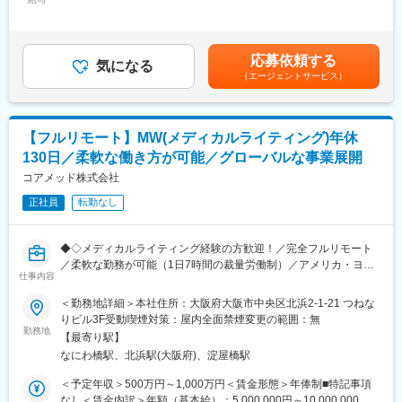
＜月額＞416,666円～833,333円（12分割）＜昇給有無＞有＜残業
量の大きい働き方ができます）
立案・評価分析・助言
手当＞無＜給与補足＞※前職でのご経験・年収に応じて年収は考慮
※現在、関東関西のほか、九州、中部、東北、海外在住の方もいま
・各種申請対応および治験相談の実施・支援
いたします。■年収構成：年俸制となります。賃金はあくまでも目
す。
・規制当局（PMDA等）との面談対応・折衝への参画
安の金額であり、選考を通じて上下する可能性があります。月給
・会議や打ち合わせで必要な時は大阪・東京等へ出張（宿泊も伴
応募依頼する
・治験相談戦略の立案および関連資料の作成
気になる
(月額)は固定手当を含めた表記です。
います）が発生します。
（エージェントサービス）
※国内出張の頻度は1~3回/年です。（海外出張はほとんどありませ
■業務の特徴：
ん。）
・プロジェクトは個人で完結させるのではなく、社内メンバーと
連携しながら分担して推進します。
■ワークライフバランス：
【フルリモート】MW(メディカルライティング)年休
・戦略立案から規制対応まで一貫して関わることで、臨床開発全
同社は、個人が最大限に能力を発揮できるよう働きやすい環境作
130日／柔軟な働き方が可能／グローバルな事業展開
体を俯瞰した視点を身につけることが可能です。
りに注力しております。男女問わず在宅勤務が可能です。また、
コアメッド株式会社
女性社員も多く、産休・育休取得実績も豊富で9割以上の復職率を
■教育体制：
誇っており、長期就業が可能な環境・福利厚生が整っています。
正社員
転勤なし
通常医薬品メーカー出身が会員である関西医薬協会に、当社は会
員として登録しています。業界関連のセミナーにも参加すること
変更の範囲：会社の定める業務
ができ、メーカーと同じレベルの業界知識とマーケット感をアッ
◆◇メディカルライティング経験の方歓迎！／完全フルリモート
プデートできる環境です。
／柔軟な勤務が可能（1日7時間の裁量労働制）／アメリカ・ヨー
仕事内容
ロッパ企業と事業展開／医薬品の薬事戦略・開発戦略のコンサル
■働き方：
ティング会社◆◇
＜勤務地詳細＞本社住所：大阪府大阪市中央区北浜2-1-21 つねな
◎完全在宅勤務のため、拠点（東京・大阪）の近くにお住まいで
りビル3F受動喫煙対策：屋内全面禁煙変更の範囲：無
なくてもご就業いただけます。
■業務概要：
勤務地
◎お昼休みの時間帯も自由なので、例えばお子様がおられる方の
【最寄り駅】
治験相談用資料や試験総括報告書、承認申請資料（CTDなど）の
場合、お子様の通院やご都合に合わせて業務時間を調整できま
なにわ橋駅、北浜駅(大阪府)、淀屋橋駅
作成を中心に、医薬品開発における各種ドキュメント作成業務
す。
（英語・日本語）をお任せします。
＜予定年収＞500万円～1,000万円＜賃金形態＞年俸制■特記事項
（自分の業務が終わるよう業務管理を行う必要はありますが、裁
なし＜賃金内訳＞年額（基本給）：5,000,000円～10,000,000円