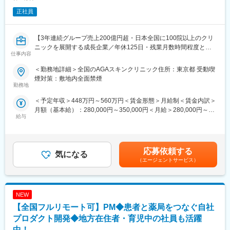
-稼働立ち合い
正社員
【パートナー業務】
・販売導入代理店に対する、自社製品の営業企画支援
・パートナー向けのセミナーや勉強会の開催
【3年連続グループ売上200億円超・日本全国に100院以上のクリ
【ユーザサポート業務】
ニックを展開する成長企業／年休125日・残業月数時間程度とメ
・顧客対応を行う社内メンバーに対する支援
仕事内容
リハリのついた働き方が可能】
・既存ユーザサポートに必要なドキュメントの作成や修正
■業務内容：
＜勤務地詳細＞全国のAGAスキンクリニック住所：東京都 受動喫
全国に展開している発毛専門クリニック「AGAスキンクリニッ
煙対策：敷地内全面禁煙
■働き方：
ク」にて、3～6院を管理していただく、マネージャー候補を募集
勤務地
・年休120日、土日祝休、7.5ｈ労働、残業20ｈ程度
いたします。
・フレックスタイム制と同等の勤務制度である「複数定時制度」
＜予定年収＞448万円～560万円＜賃金形態＞月給制＜賃金内訳＞
※初任地に関しては、選考を通じてご希望をお伺いし、考慮した上
を導入
月額（基本給）：280,000円～350,000円＜月給＞280,000円～
で決定いたします。
給与
350,000円＜昇給有無＞有＜残業手当＞有＜給与補足＞※経験・能
■当社について
力を考慮し決定いたします。■賞与：年2回（7月、12月）※昨年実
■業務詳細：
株式会社ファインデックスは、「価値ある技術創造で社会を豊か
績績2か月分×2回■昇給：年1回（4月）賃金はあくまでも目安の金
・担当エリア各クリニックの売上管理、在庫管理、目標管理
にする」という経営理念のもと、医療機関・自治体向けのソフト
額であり、選考を通じて上下する可能性があります。月給(月額)は
・クリニックスタッフの採用業務（面接など）
応募依頼する
ウェアや医療機器を自社開発したり、国策である電子カルテデー
気になる
固定手当を含めた表記です。
・受付スタッフの教育、指導、マネジメント
（エージェントサービス）
タの利活用を支える研究開発型のIT企業です。病院で使われる診
・本部会議への参加
療情報管理システムや業務支援システム、自治体向けソリューシ
・各種研修参加（年数回）
ョンなど、私たちの製品・サービスは社会に欠かせないインフラ
・各種トラブル対応（設備関連・クレーム）、改善対応
として、人々が健康に暮らすための仕組みを支えています。
NEW
月に20日程度、管理している医院で勤務いたします。クリニック
高い利便性と安全性を追求し、大学病院やナショナルセンターと
の中心メンバー、将来のマネージャー候補として、ご活躍頂ける
【全国フルリモート可】PM◆患者と薬局をつなぐ自社
の共同研究を行いながら、社会に貢献できる製品を開発。近年で
方を募集いたします。
プロダクト開発◆地方在住者・育児中の社員も活躍
はクラウドサービスや生成AIの活用にも注力し、上場から時を経
てもベンチャー精神を忘れず、新しい発想と技術で社会の課題解
中！