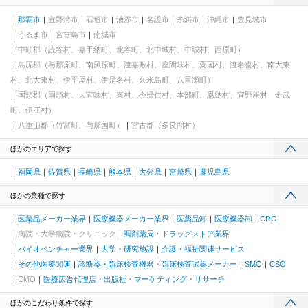
那覇市
宜野湾市
石垣市
浦添市
名護市
糸満市
沖縄市
豊見城市
うるま市
宮古島市
南城市
中頭郡（読谷村、嘉手納町、北谷町、北中城村、中城村、西原町）
島尻郡（与那原町、南風原町、渡嘉敷村、座間味村、粟国村、渡名喜村、南大東
村、北大東村、伊平屋村、伊是名村、久米島町、八重瀬町）
国頭郡（国頭村、大宜味村、東村、今帰仁村、本部町、恩納村、宜野座村、金武
町、伊江村）
八重山郡（竹富町、与那国町）
宮古郡（多良間村）
ほかのエリアで探す
福岡県
佐賀県
長崎県
熊本県
大分県
宮崎県
鹿児島県
ほかの業種で探す
医薬品メーカー業界
医療機器メーカー業界
医薬品卸
医療機器卸
CRO
病院・大学病院・クリニック
調剤薬局・ドラッグストア業界
バイオベンチャー業界
大学・研究施設
介護・福祉関連サービス
その他医療関連
診断薬・臨床検査機器・臨床検査試薬メーカー
SMO
CSO
CMO
医療広告代理店・出版社・マーケティング・リサーチ
ほかのこだわり条件で探す