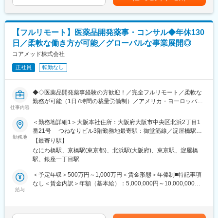
・安定性試験に関する資料の評価・助言
当を含めた表記です。
・企業数：9社
・治験薬概要書・PMDA相談資料・申請資料（CTD-MODULE3）
・社員数：約150名
などの作成およびその助言
・外国製造業者認定、原薬等登録等
グループ拠点数
【フルリモート】医薬品開発薬事・コンサル◆年休130
・病院：全国3,076床
日／柔軟な働き方が可能／グローバルな事業展開◎
※クライアントは欧米製薬会社または外資系製薬会社がほとんどで
・薬局：全国186店舗
す。
コアメッド株式会社
・在宅サービス拠点：323拠点
※プロジェクトは一人で行うのではなく、現社員と共に分担し業務
・歯科医院：237チェア
正社員
転勤なし
にあたっていただきます。
変更の範囲：会社の定める業務
■教育体制：
◆◇医薬品開発薬事経験の方歓迎！／完全フルリモート／柔軟な
通常医薬品メーカー出身が会員である関西医薬協会に、当社は会
勤務が可能（1日7時間の裁量労働制）／アメリカ・ヨーロッパ企
員として登録しています。業界関連のセミナーにも参加すること
仕事内容
業と事業展開／医薬品の薬事戦略・開発戦略のコンサルティング
ができ、メーカーと同じレベルの業界知識とマーケット感をアッ
会社◆◇
＜勤務地詳細1＞大阪本社住所：大阪府大阪市中央区北浜2丁目1
プデートできる環境です。
番21号 つねなりビル3階勤務地最寄駅：御堂筋線／淀屋橋駅受
■業務内容：
勤務地
動喫煙対策：屋内全面禁煙＜勤務地詳細2＞東京支社住所：東京都
■働き方：
【最寄り駅】
医薬品開発における薬事戦略の立案・評価・助言を中心としたコ
千代田区丸の内1-11-1 パシフィックセンチュリープレイス丸の内
◎完全在宅勤務のため、拠点（東京・大阪）の近くにお住まいで
なにわ橋駅、京橋駅(東京都)、北浜駅(大阪府)、東京駅、淀屋橋
ンサルティング業務をお任せします。承認取得に向けた最適な戦
13階 受動喫煙対策：屋内全面禁煙変更の範囲：無
なくてもご就業いただけます。
駅、銀座一丁目駅
略を設計する上流ポジションです。
◎お昼休みの時間帯も自由なので、例えばお子様がおられる方の
＜予定年収＞500万円～1,000万円＜賃金形態＞年俸制■特記事項
場合、お子様の通院やご都合に合わせて業務時間を調整できま
・クライアントの基本戦略を踏まえた薬事戦略の立案
なし＜賃金内訳＞年額（基本給）：5,000,000円～10,000,000円
す。
・日米欧（MHLW／PMDA・FDA・EMA）を横断したグローバル
給与
＜月額＞416,666円～833,333円（12分割）＜昇給有無＞有＜残業
（自分の業務が終わるよう業務管理を行う必要はありますが、裁
薬事戦略の企画
手当＞無＜給与補足＞※前職でのご経験・年収を考慮の上決定致し
量の大きい働き方ができます）
・各種試験成績・申請資料の評価・分析
ます。■年収構成：年俸制となります。賃金はあくまでも目安の金
※現在、関東関西のほか、九州、中部、東北、海外在住の方もいま
・三極規制当局との事前相談を含むリエゾン業務および規制動向