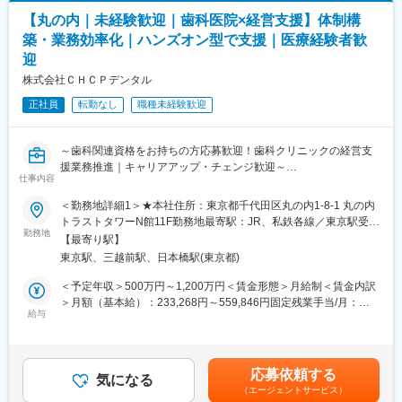
があります。月給(月額)は固定手当を含めた表記です。
■当社の特徴：
【丸の内｜未経験歓迎｜歯科医院×経営支援】体制構
韓国セルトリオングループは、韓国株式市場KOSPIに上市してい
築・業務効率化｜ハンズオン型で支援｜医療経験者歓
るバイオ医薬品を開発・製造する企業の中で、常に時価総額が
迎
Top5のバイオ医薬品の開発及び製造技術に注力しているグループ
です。
株式会社ＣＨＣＰデンタル
当社は、セルトリオングループで開発及び製造しているバイオシ
正社員
転勤なし
職種未経験歓迎
ミラー＊を含めたバイオ医薬品を日本で販売するため、セルトリ
オングループの日本法人として2014年に設立され、現在、4製品
を販売しており、今後もパイプラインを拡大していきます。
～歯科関連資格をお持ちの方応募歓迎！歯科クリニックの経営支
援業務推進｜キャリアアップ・チェンジ歓迎～
今後の更なる事業拡大に向け、ご自身の経験やノウハウを発揮頂
仕事内容
きながら、会社・個人共に成長して行くメンバーを今回募集致し
■ ポジション概要
ます。
＜勤務地詳細1＞★本社住所：東京都千代田区丸の内1-8-1 丸の内
歯科クリニックの経営支援業務。適切なガバナンス体制の構築や
トラストタワーN館11F勤務地最寄駅：JR、私鉄各線／東京駅受動
業務の効率化、採用・教育といった面での支援も実施。誰もが働
勤務地
＊バイオシミラー：先行バイオ医薬品と同等/同質の品質、安全性
喫煙対策：屋内全面禁煙＜勤務地詳細2＞在宅勤務（直行直帰）住
【最寄り駅】
きやすい環境を実現するとともに、目まぐるしく変化する歯科業
および有効性を有し、異なる製造販売業者により開発される医薬
所：大阪府 受動喫煙対策：屋内全面禁煙変更の範囲：本文参照
東京駅、三越前駅、日本橋駅(東京都)
界の中で、競争力を発揮できる医院づくりをバックアップしてい
品。
きます。
＜予定年収＞500万円～1,200万円＜賃金形態＞月給制＜賃金内訳
■事業の特徴：
＞月額（基本給）：233,268円～559,846円固定残業手当/月：
■業務内容
給与
高齢化社会が進行するなか、医療費の削減は喫緊の課題であり、
183,399円～440,154円（固定残業時間45時間0分/月）超過した時
パートナークリニックを定期的に訪問し、ハンズオンでクリニッ
国策としてバイオシミラー普及促進の方針を打ち出しています。
間外労働の残業手当は追加支給＜月給＞416,667円～1,000,000円
クの経営・運営業務全般を支援（2～3案件/人を担当）します
セルトリオンは、抗体医薬品のバイオシミラーを世界規模で研究
（一律手当を含む）＜昇給有無＞有＜残業手当＞有＜給与補足＞※
・適切なガバナンス体制の構築、意思決定の高度化
開発から臨床試験、規制関連業務、製造、流通まで、バイオ医薬
上記、想定年収のためスキルやご経験に応じて変動する可能性あ
応募依頼する
・共同購買、本部機能、ICT導入による業務オペレーションの効率
気になる
品事業の全プロセスに対応するワンストップソリューションを提
り■昇給：有（※会社業績、勤務成績、成果に応じる）■賞与：有
（エージェントサービス）
化
供することで、世界中の患者様にバイオ医薬品の新しい治療の選
（※会社業績に応じる。上記想定年収には賞与含まず）賃金はあく