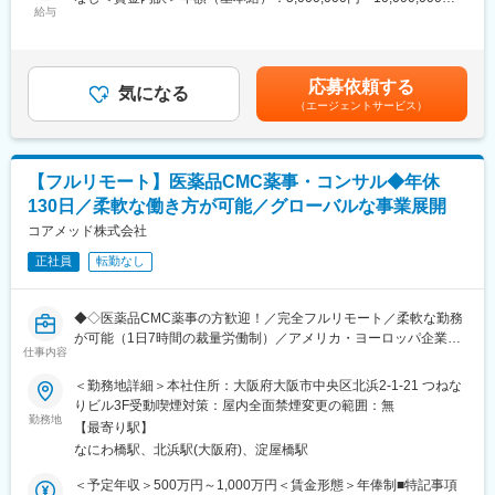
量の大きい働き方ができます）
■業務の内容：
給与
＜月額＞416,666円～833,333円（12分割）＜昇給有無＞有＜残業
※現在、関東関西のほか、九州、中部、東北、海外在住の方もいま
具体的には、以下のような申請・報告関連資料の作成をご担当い
手当＞無＜給与補足＞※前職でのご経験・年収に応じて年収は考慮
す。
ただきます。
いたします。■年収構成：年俸制となります。賃金はあくまでも目
・会議や打ち合わせで必要な時は大阪・東京等へ出張（宿泊も伴
・オーファンドラッグ指定申請資料
安の金額であり、選考を通じて上下する可能性があります。月給
います）が発生します。
応募依頼する
・日本を含む各国規制当局への治験実施計画届（IND等）および
気になる
(月額)は固定手当を含めた表記です。
※国内出張の頻度は1~3回/年です。（海外出張はほとんどありませ
（エージェントサービス）
申請資料
ん。）
・各国規制当局とのガイダンスミーティングに向けた治験相談用
資料
■ワークライフバランス：
・国際名・一般的名称に関する申請資料
同社は、個人が最大限に能力を発揮できるよう働きやすい環境作
【フルリモート】医薬品CMC薬事・コンサル◆年休
・承認申請書（CTDを含む）
りに注力しております。男女問わず在宅勤務が可能です。また、
130日／柔軟な働き方が可能／グローバルな事業展開
・試験総括報告書（CSR） など
女性社員も多く、産休・育休取得実績も豊富で9割以上の復職率を
コアメッド株式会社
誇っており、長期就業が可能な環境・福利厚生が整っています。
■業務の特徴
正社員
転勤なし
・プロジェクトは個人単独ではなく、社内メンバーと連携しなが
変更の範囲：会社の定める業務
ら分担して推進しています。
・治験～承認申請まで幅広いフェーズに関わることで、医薬品開
◆◇医薬品CMC薬事の方歓迎！／完全フルリモート／柔軟な勤務
発全体を俯瞰できる経験を積むことができます。
が可能（1日7時間の裁量労働制）／アメリカ・ヨーロッパ企業と
仕事内容
事業展開／医薬品の薬事戦略・開発戦略のコンサルティング会社
■教育体制：
◆◇
＜勤務地詳細＞本社住所：大阪府大阪市中央区北浜2-1-21 つねな
通常医薬品メーカー出身が会員である関西医薬協会に、当社は会
りビル3F受動喫煙対策：屋内全面禁煙変更の範囲：無
員として登録しています。業界関連のセミナーにも参加すること
■仕事内容：
勤務地
ができ、メーカーと同じレベルの業界知識とマーケット感をアッ
【最寄り駅】
医薬品開発における理化学・製造・品質試験分野を中心に、CMC
プデートできる環境です。
なにわ橋駅、北浜駅(大阪府)、淀屋橋駅
領域のコンサルティング業務をお任せします。
新薬承認申請に向けた品質戦略の立案から資料作成・評価まで一
＜予定年収＞500万円～1,000万円＜賃金形態＞年俸制■特記事項
■働き方：