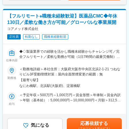
・採用・教育・シフトコントロールの実践によるリテンションの
択肢をお届けしています。
までも目安の金額であり、選考を通じて上下する可能性がありま
向上
す。月給(月額)は固定手当を含めた表記です。
・歯科業界におけるベストプラクティス診療の導入・従業員教育
変更の範囲：会社の定める業務
【フルリモート※職種未経験歓迎】医薬品CMC◆年休
の充実と働き方改革の実践
130日／柔軟な働き方が可能／グローバルな事業展開
・地域に所在する病院、施設(自宅含む)との連携強化
・集患マーケティングの企画、Web戦略立案、実行
コアメッド株式会社
正社員
転勤なし
職種未経験歓迎
▼一部事例
・採用・教育・シフトコントロールの実践によるリテンションの
向上
◆◇製薬業界での経験を活かし職種未経験からチャレンジ可／完
・従業員教育の充実と働き方改革の実践
全フルリモート／柔軟な勤務が可能（1日7時間の裁量労働制）／
・地域に所在する病院、施設(自宅含む)との連携強化
仕事内容
アメリカ・ヨーロッパ企業と事業展開／医薬品の薬事戦略・開発
・歯科業界におけるベストプラクティス診療の導入
戦略のコンサルティング会社◆◇
＜勤務地詳細＞本社住所：大阪府大阪市中央区北浜2-1-21 つねな
・共同購買、本部機能、ICT導入による業務オペレーションの効率
りビル3F受動喫煙対策：屋内全面禁煙変更の範囲：無
化
■仕事内容：
勤務地
・金融機関からの信頼を背景とした成長資金の提供
【最寄り駅】
医薬品開発におけるCMC領域を中心に、コンサルティングおよび
・経営承継後における後継者の確保と体制構築
なにわ橋駅、北浜駅(大阪府)、淀屋橋駅
各種申請資料の作成業務をお任せします。
・適切なガバナンス体制の構築、意思決定の高度化
新薬承認に関わる品質・製造・試験に関する戦略立案から資料作
＜予定年収＞500万円～1,000万円＜賃金形態＞年俸制＜賃金内訳
成までを担っていただきます。
＞年額（基本給）：5,000,000円～10,000,000円＜月額＞312,500
■組織体制
給与
円～625,000円（16分割）＜昇給有無＞有＜残業手当＞無＜給与
配属先企業：株式会社CHCPデンタル
■業務詳細：
補足＞※前職でのご経験・年収に応じて年収は考慮いたします。■
L従業員数：約10名
・新薬承認申請に際する品質規定に則した戦略企画・CMCに関す
年収構成：年俸制となります。■賞与：有（過去実績平均4ヶ月※
る資料の整備・評価・助言・企画の設定
平均で夏2ヶ月分、冬2ヶ月分）賃金はあくまでも目安の金額であ
■グループについて
応募依頼する
・製造方法/試験方法に関する資料の評価・助言
気になる
り、選考を通じて上下する可能性があります。月給(月額)は固定手
CHCPグループ企業数／社員数
（エージェントサービス）