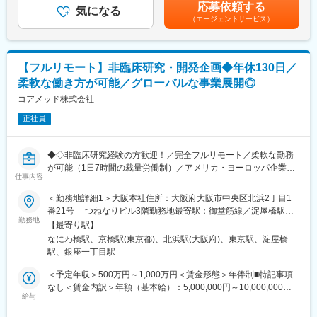
額であり、選考を通じて上下する可能性があります。月給(月額)は
す。
応募依頼する
の調査・分析・アドバイス
気になる
固定手当を含めた表記です。
・会議や打ち合わせで必要な時は大阪・東京等へ出張（宿泊も伴
（エージェントサービス）
・新薬ライセンス導入時のデューデリジェンス対応
います）が発生します。
・承認取得に向けた各種申請業務、ガイダンス面談、規制対応全
※国内出張の頻度は1~3回/年です。（海外出張はほとんどありませ
般
ん。）
【フルリモート】非臨床研究・開発企画◆年休130日／
■業務の特徴：
■組織構成：
柔軟な働き方が可能／グローバルな事業展開◎
・プロジェクトは個人で完結させるのではなく、社内メンバーと
CMC担当11名（2名男性、9名女性）
連携しながら分担して推進しています。
コアメッド株式会社
30代～40代で構成されています。
・国内外の規制当局と関わりながら、国際基準での薬事戦略に携
お子様がおられる社員が多く、在宅勤務のため子育てしながらキ
正社員
われる環境です。
ャリアを築ける環境です。
こちらの組織には、内資外資の製薬企業でのCMC業務の経験者や
■教育体制：
研究所での経験、CMC薬事の経験者が多いです。
◆◇非臨床研究経験の方歓迎！／完全フルリモート／柔軟な勤務
通常医薬品メーカー出身が会員である関西医薬協会に、当社は会
が可能（1日7時間の裁量労働制）／アメリカ・ヨーロッパ企業と
員として登録しています。業界関連のセミナーにも参加すること
仕事内容
変更の範囲：会社の定める業務
事業展開／医薬品の薬事戦略・開発戦略のコンサルティング会社
ができ、メーカーと同じレベルの業界知識とマーケット感をアッ
◆◇
＜勤務地詳細1＞大阪本社住所：大阪府大阪市中央区北浜2丁目1
プデートできる環境です。
番21号 つねなりビル3階勤務地最寄駅：御堂筋線／淀屋橋駅受
■仕事内容：
勤務地
動喫煙対策：屋内全面禁煙＜勤務地詳細2＞東京支社住所：東京都
■働き方：
【最寄り駅】
承認申請・取得に向けた非（前）臨床開発戦略の構築・評価・分
千代田区丸の内1-11-1 パシフィックセンチュリープレイス丸の内
◎完全在宅勤務のため、拠点（東京・大阪）の近くにお住まいで
なにわ橋駅、京橋駅(東京都)、北浜駅(大阪府)、東京駅、淀屋橋
析・助言を中心としたコンサルティング業務をお任せします。
13階 受動喫煙対策：屋内全面禁煙変更の範囲：無
なくてもご就業いただけます。
駅、銀座一丁目駅
開発初期段階から関与し、医薬品開発の方向性を左右する戦略立
◎お昼休みの時間帯も自由なので、例えばお子様がおられる方の
案に携わる上流ポジションです。
＜予定年収＞500万円～1,000万円＜賃金形態＞年俸制■特記事項
場合、お子様の通院やご都合に合わせて業務時間を調整できま
なし＜賃金内訳＞年額（基本給）：5,000,000円～10,000,000円
す。
・各種動物実験受託機関（CRO）の選定・評価分析・実施支援
給与
＜月額＞416,666円～833,333円（12分割）＜昇給有無＞有＜残業
（自分の業務が終わるよう業務管理を行う必要はありますが、裁
・前臨床試験プロトコールの作成および施設モニタリング・監査
手当＞無＜給与補足＞※前職でのご経験・年収に応じて年収は考慮
量の大きい働き方ができます）