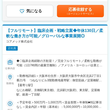
対応
いたします。■年収構成：年俸制となります。賃金はあくまでも目
※現在、関東関西のほか、九州、中部、東北、海外在住の方もいま
・評価分析および各フェーズにおけるガイダンス相談用報告書の
安の金額であり、選考を通じて上下する可能性があります。月給
す。
応募依頼する
作成
気になる
(月額)は固定手当を含めた表記です。
・会議や打ち合わせで必要な時は大阪・東京等へ出張（宿泊も伴
（エージェントサービス）
・治験相談および申請前相談に向けた戦略構築・資料作成・助言
います）が発生します。
・規制当局との面談への出席・対応
※国内出張の頻度は1~3回/年です。（海外出張の可能性も一部ござ
います）
■業務の特徴：
【フルリモート】臨床企画・戦略立案◆年休130日／柔
・プロジェクトは個人単独ではなく、社内メンバーと協働しなが
■ワークライフバランス：
軟な働き方が可能／グローバルな事業展開◎
ら分担して推進しています。
同社は、個人が最大限に能力を発揮できるよう働きやすい環境作
・非臨床領域における戦略設計から規制対応まで関わり、開発全
コアメッド株式会社
りに注力しております。男女問わず在宅勤務が可能です。また、
体を俯瞰する視点を身につけることが可能です。
女性社員も多く、産休・育休取得実績も豊富で9割以上の復職率を
正社員
誇っており、長期就業が可能な環境・福利厚生が整っています。
■教育体制：
通常医薬品メーカー出身が会員である関西医薬協会に、当社は会
変更の範囲：会社の定める業務
◆◇臨床企画経験の方歓迎！／完全フルリモート／柔軟な勤務が
員として登録しています。業界関連のセミナーにも参加すること
可能（1日7時間の裁量労働制）／アメリカ・ヨーロッパ企業と事
ができ、メーカーと同じレベルの業界知識とマーケット感をアッ
仕事内容
業展開／医薬品の薬事戦略・開発戦略のコンサルティング会社
プデートできる環境です。
◆◇
＜勤務地詳細1＞大阪本社住所：大阪府大阪市中央区北浜2丁目1
番21号 つねなりビル3階勤務地最寄駅：御堂筋線／淀屋橋駅受
■働き方：
■仕事内容：
勤務地
動喫煙対策：屋内全面禁煙＜勤務地詳細2＞東京支社住所：東京都
◎完全在宅勤務のため、拠点（東京・大阪）の近くにお住まいで
【最寄り駅】
新薬開発における開発戦略および開発企画の立案・評価・助言を
千代田区丸の内1-11-1 パシフィックセンチュリープレイス丸の内
なくてもご就業いただけます。
なにわ橋駅、京橋駅(東京都)、北浜駅(大阪府)、東京駅、淀屋橋
中心とした、コンサルティング業務をお任せします。
13階 受動喫煙対策：屋内全面禁煙変更の範囲：無
◎お昼休みの時間帯も自由なので、例えばお子様がおられる方の
駅、銀座一丁目駅
臨床開発の上流工程から関与し、プロジェクトの成功に向けた戦
場合、お子様の通院やご都合に合わせて業務時間を調整できま
略策定を支援するポジションです。
＜予定年収＞500万円～1,000万円＜賃金形態＞年俸制■特記事項
す。
なし＜賃金内訳＞年額（基本給）：5,000,000円～10,000,000円
（自分の業務が終わるよう業務管理を行う必要はありますが、裁
・各開発フェーズ（Phase I／II／III）における治験プロトコールの
給与