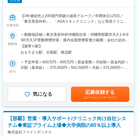
正社員
【3年連続売上200億円突破の成長グループ／年間休日125日／
「東京美容外科」、「AGAスキンクリニック」など美容クリニッ
仕事内容
クの総合的なコンサルティングを手がける会社】
＜勤務地詳細＞東京美容外科沖縄院住所：沖縄県那覇市天久1-8-9
全国で100院以上の自由診療クリニックを展開する当社にて、
SR天久1F受動喫煙対策：屋内全面禁煙変更の範囲：会社の定める
「東京美容外科」の売上増をミッションに、各業務をご担当頂き
勤務地
事業所
【最寄り駅】
ます。
おもろまち駅、古島駅、牧志駅
東京美容外科（https://www.tkc110.jp/）
＜予定年収＞600万円～900万円＜賃金形態＞月給制＜賃金内訳＞
■業務内容：
月額（基本給）：375,000円～562,500円＜月給＞375,000円～
・西日本エリアでの現場対応
給与
562,500円＜昇給有無＞有＜残業手当＞有＜給与補足＞※経験・能
・西日本エリアでの美容クリニックの売上、業績管理
力・年齢を考慮し決定いたします■賞与：年2回（7月、12月 昨
・エリアマネージャーとの連携
年実績4ヶ月分）■昇給：年1回（4月）賃金はあくまでも目安の金
・美容整形オペトラブル対応
額であり、選考を通じて上下する可能性があります。月給(月額)は
応募依頼する
・ドクターに関する各種対応
気になる
固定手当を含めた表記です。
（エージェントサービス）
・新規開院対応、不動産内覧等
・集客イベントやSNS等各種運用マネジメント
・学会調整対応
・その他資料作成、関連業務
【那覇】営業・導入サポート/クリニック向け自社シス
ご経験や得意分野を中心にお任せいたします。
テム◆東証プライム上場◆大学病院の80％以上導入
■ポジションの特徴：
株式会社ファインデックス