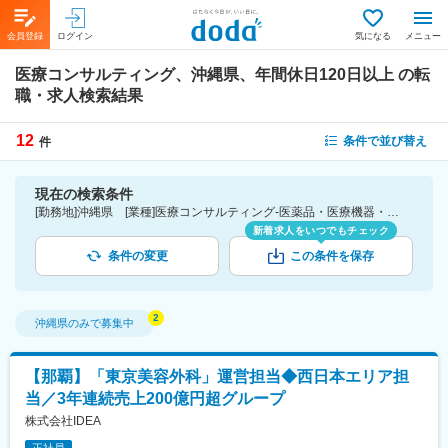
会員登録
ログイン
気になる
メニュー
医療コンサルティング、沖縄県、年間休日120日以上
の転
職・求人検索結果
12
条件で並び替え
件
現在の検索条件
[勤務地]沖縄県 [業種]医療コンサルティング-医薬品・医療機器・ライフサイエンス・医療系サービス [こだわり条件ピックアップ]年間休日120日以上 [詳細条件](休日・働き方)年間休日120日以上
新着求人をいつでもチェック
条件の変更
この条件を保存
沖縄県
のみで募集中
【那覇】「東京美容外科」運営担当◆西日本エリア担
当／3年連続売上200億円超グループ
株式会社IDEA