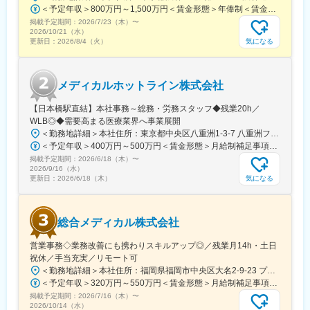
なくてもご就業いただけます。
＜予定年収＞800万円～1,500万円＜賃金形態＞年俸制＜賃金内訳＞年額（基本給）：8,000,000円～15,000,000円＜月額＞666,666円～1,250,000円（12分割）＜昇給有無＞有＜残業手当＞無賃金はあくまでも目安の金額であり、選考を通じて上下する可能性があります。月給(月額)は固定手当を含めた表記です。
◎お昼休みの時間帯も自由なので、例えばお子様がおられる方の
掲載予定期間：
2026/7/23（木）
〜
場合、お子様の通院やご都合に合わせて業務時間を調整できま
2026/10/21（水）
す。
気になる
更新日：
2026/8/4（火）
（自分の業務が終わるよう業務管理を行う必要はありますが、裁
量の大きい働き方ができます）
※現在、関東関西のほか、九州、中部、東北、海外在住の方もいま
メディカルホットライン株式会社
す。
・会議や打ち合わせで必要な時は大阪・東京等へ出張（宿泊も伴
【日本橋駅直結】本社事務～総務・労務スタッフ◆残業20h／
います）が発生します。
WLB◎◆需要高まる医療業界へ事業展開
※国内出張の頻度は1~3回/年です。(一部海外出張の場合がござい
＜勤務地詳細＞本社住所：東京都中央区八重洲1-3-7 八重洲ファーストフィナンシャルビル13F受動喫煙対策：屋内全面禁煙変更の範囲：会社の定める事業所
ます。）
＜予定年収＞400万円～500万円＜賃金形態＞月給制補足事項なし＜賃金内訳＞月額（基本給）：235,000円～284,000円固定残業手当/月：45,000円～66,000円（固定残業時間25時間0分/月）超過した時間外労働の残業手当は追加支給＜月給＞280,000円～350,000円（一律手当を含む）＜昇給有無＞有＜残業手当＞有＜給与補足＞※給与詳細は、ご経験やスキルを考慮のうえ決定します。■昇給：年1回 査定により決定■賞与：年2回（7 月・12 月） 都度査定により決定 算定対象期間に準ずる賃金はあくまでも目安の金額であり、選考を通じて上下する可能性があります。月給(月額)は固定手当を含めた表記です。
掲載予定期間：
2026/6/18（木）
〜
■組織構成：
2026/9/16（水）
CMC担当11名（2名男性、9名女性）
気になる
更新日：
2026/6/18（木）
30代～40代で構成されています。
お子様がおられる社員が多く、在宅勤務のため子育てしながらキ
ャリアを築ける環境です。
総合メディカル株式会社
こちらの組織には、内資外資の製薬企業でのCMC業務の経験者や
研究所での経験、CMC薬事の経験者が多いです。
営業事務◇業務改善にも携わりスキルアップ◎／残業月14h・土日
祝休／手当充実／リモート可
変更の範囲：会社の定める業務
＜勤務地詳細＞本社住所：福岡県福岡市中央区大名2-9-23 プリオ福岡ビル勤務地最寄駅：地下鉄空港線／天神駅受動喫煙対策：屋内全面禁煙変更の範囲：会社の定める事業所
＜予定年収＞320万円～550万円＜賃金形態＞月給制補足事項なし＜賃金内訳＞月額（基本給）：200,000円～246,000円その他固定手当/月：20,000円～110,000円＜月給＞220,000円～356,000円＜昇給有無＞有＜残業手当＞有＜給与補足＞※実際の年収は面談・面接後に経歴や能力に応じて決定します※求人票の想定年収に当てはまらないケースも発生する可能性があります賞与年2回（2025年度実績4.4ヶ月）、昇給年1回住宅補助手当、家族手当、残業手当、休日出勤手当など賃金はあくまでも目安の金額であり、選考を通じて上下する可能性があります。月給(月額)は固定手当を含めた表記です。
掲載予定期間：
2026/7/16（木）
〜
2026/10/14（水）