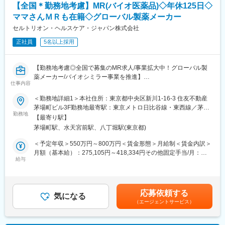
【全国＊勤務地考慮】MR(バイオ医薬品)◇年休125日◇
者数は220万人を突破。より多くの患者・薬局に利用されるサー
ビスへと成長を続けています。
ママさんＭＲも在籍◇グローバル製薬メーカー
セルトリオン・ヘルスケア・ジャパン株式会社
■業務内容
正社員
5名以上採用
・PdM、エンジニア、QA、セールス、CSなど関係者との調整
・PdMが整理した企画・仕様・優先度を踏まえた開発進行計画へ
の落とし込み
【勤務地考慮◎全国で募集のMR求人/事業拡大中！グローバル製
・進行管理、スケジュール管理、マイルストーン管理
薬メーカー/バイオシミラー事業を推進】
・リリースに向けた関係者調整、情報整理
仕事内容
・障害、不具合、仕様確認等に関する関係者調整
バイオ医薬品を開発・製造する総合ヘルスケアグループの日本法
・開発プロセス、チケット管理、リリース運用等の継続的な改善
＜勤務地詳細1＞本社住所：東京都中央区新川1-16-3 住友不動産
人である当社にて、MRを募集いたします。
茅場町ビル3F勤務地最寄駅：東京メトロ日比谷線・東西線／茅場
勤務地
■開発体制
町駅受動喫煙対策：敷地内喫煙可能場所あり＜勤務地詳細2＞全国
【最寄り駅】
■業務内容：
PM、PdM、テックリード、エンジニア、QA、デザイナー等、計
住所：全国 受動喫煙対策：敷地内全面禁煙変更の範囲：会社の定
茅場町駅、水天宮前駅、八丁堀駅(東京都)
・MR職務の担当エリアにおいて当社製品の新規口座開設ならびに
14名（協力会社含む）の開発チームです。内製化を進めており、
める事業所
シェアの拡大を目指す
アジャイルで開発を進めています。
＜予定年収＞550万円～800万円＜賃金形態＞月給制＜賃金内訳＞
・販売目標を達成させるために卸との協業を推進する
月額（基本給）：275,105円～418,334円その他固定手当/月：
・担当エリア内のKOLを育成し、その地区における波及効果を目
給与
■働きやすい環境
40,000円固定残業手当/月：143,229円～208,333円（固定残業時
指す
◎フルリモート可能。居住地を問わず全国から勤務できます。
間40時間0分/月）超過した時間外労働の残業手当は追加支給＜月
・販売目標を達成させるために的確なイベントの企画と運営を実
◎フルフレックスのため、業務状況やチームとの連携を踏まえつ
給＞458,334円～666,667円（一律手当を含む）＜昇給有無＞有＜
践する
つ柔軟に働くことが可能。
残業手当＞有＜給与補足＞※年収は経験に応じて決定します。年収
応募依頼する
気になる
◎Slack、Notion、GitHub、Google Workspace等を活用。リモー
には営業手当を含みます。※固定残業代は、時間外労働の有無に関
（エージェントサービス）
■採用背景：
トでの情報共有・プロジェクト推進を実施。
わらず40時間分が付きます。※別途営業日当支給（2,000円/日）賃
今後の更なる事業拡大に向けての採用になります。
金はあくまでも目安の金額であり、選考を通じて上下する可能性
変更の範囲：会社の定める業務