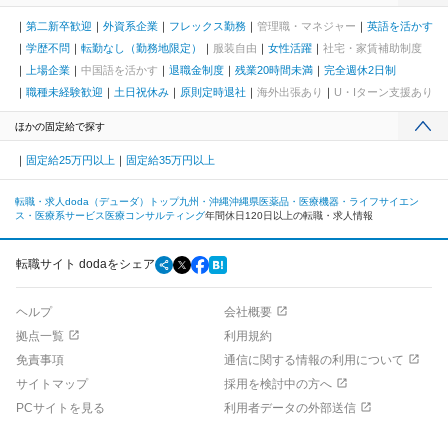
第二新卒歓迎
外資系企業
フレックス勤務
管理職・マネジャー
英語を活かす
学歴不問
転勤なし（勤務地限定）
服装自由
女性活躍
社宅・家賃補助制度
上場企業
中国語を活かす
退職金制度
残業20時間未満
完全週休2日制
職種未経験歓迎
土日祝休み
原則定時退社
海外出張あり
U・Iターン支援あり
ほかの固定給で探す
固定給25万円以上
固定給35万円以上
転職・求人doda（デューダ）トップ
九州・沖縄
沖縄県
医薬品・医療機器・ライフサイエン
ス・医療系サービス
医療コンサルティング
年間休日120日以上の転職・求人情報
転職サイト dodaをシェア
ヘルプ
会社概要
拠点一覧
利用規約
免責事項
通信に関する情報の利用について
サイトマップ
採用を検討中の方へ
PCサイトを見る
利用者データの外部送信