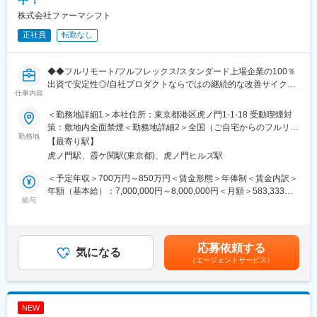
■勤務例：横浜のマネージャー候補の主な1日の流れ
決に挑み続けています。
株式会社ファーマシフト
10時 出社（横浜院、朝礼参加し、メールチェック、院責との
MTG）
正社員
転勤なし
↓
変更の範囲：会社の定める業務
13時 昼休憩
↓
◆◆フルリモート/フルフレックス/スタンダード上場企業の100％
14時 （川崎院へ移動、院責とのMTG等）
出資で安定性◎/自社プロダクトならではの継続的な改善サイクル
↓
仕事内容
に携われる/クラウド環境でのアジャイル開発◆◆
16時 （上?である統括とMTG等）
■概要 ～地方在住者・育児中の社員も活躍中！～
＜勤務地詳細1＞本社住所：東京都港区虎ノ門1-1-18 受動喫煙対
↓
ファーマシフトでは、LINEを活用した「つながる薬局」を中心
策：敷地内全面禁煙＜勤務地詳細2＞全国（ご自宅からのフルリモ
19時 帰宅
に、患者と薬局をつなぐ医療プラットフォームの開発・運営を行
勤務地
ート中心）住所：東京都 受動喫煙対策：敷地内全面禁煙変更の範
【最寄り駅】
っています。
囲：会社の定める事業所（リモートワーク含む）
■当社について：
虎ノ門駅、霞ケ関駅(東京都)、虎ノ門ヒルズ駅
本ポジションでは、開発現場に近い立場で、プロジェクトを着実
◎2006年に医療機器商社として創業した当社は、主に美容整形・
に前へ進めるミドルPMとしての役割を期待しています。
＜予定年収＞700万円～850万円＜賃金形態＞年俸制＜賃金内訳＞
美容外科で利用される美容機器の卸販売・賃貸・メンテナンスを
親会社 メディカルシステムネットワークでは、「なの花薬局」チ
年額（基本給）：7,000,000円～8,000,000円＜月額＞583,333円
行っており、各種医学会やセミナーにも積極的に出展し、国内・
ェーンを運営しており、利用者の声がダイレクトに感じられる環
給与
～666,666円（12分割）＜昇給有無＞有＜残業手当＞有＜給与補
海外の様々な医療機器・美容機器等を紹介していました。
境です。
足＞※給与詳細は前職給与を参照の上、相談し決定致します。賃金
◎2011年に医療コンサルティング会社と合併し、2012年10月よ
はあくまでも目安の金額であり、選考を通じて上下する可能性が
り医療に特化したコンサルティングを主軸とした事業を展開して
■事業概要
あります。月給(月額)は固定手当を含めた表記です。
います。
応募依頼する
「すべての人が健康を自ら選択できる社会」の実現を目指し、患
気になる
◎クリニックでは、当社の受付スタッフやカウンセラーが実務面
（エージェントサービス）
者と薬局のコミュニケーションを支援するデジタル医療プラット
をしっかりサポートいるため、既存店舗のサポートだけでなく新
フォームを展開。
規開院も計画しています。今後は既存のクリニック以外に対して
主力サービス「つながる薬局」は、LINEを活用し、処方箋送信・
も積極的にコンサルティング事業を展開する予定です。
服薬フォロー・オンライン服薬指導など、薬局と患者の接点をよ
NEW
り便利にするためのサービスです。2026年6月現在、友だち登録