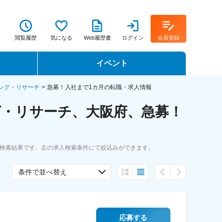
閲覧履歴
気になる
Web履歴書
ログイン
会員登録
イベント
転職イベント・転職セミナー
ング・リサーチ
急募！入社まで1カ月の転職・求人情報
グ・リサーチ、大阪府、急募！
転職フェア
転職セミナー動画
人検索結果です。左の求人検索条件にて絞込みができます。
条件で並べ替え
応募する