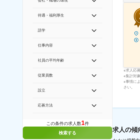
会社・職場の環境
待遇・福利厚生
語学
仕事内容
社員の平均年齢
※求人応
従業員数
※集計対象期
※事情に
さい。
設立
応募方法
1
この条件の求人数
件
求人の傾
検索する