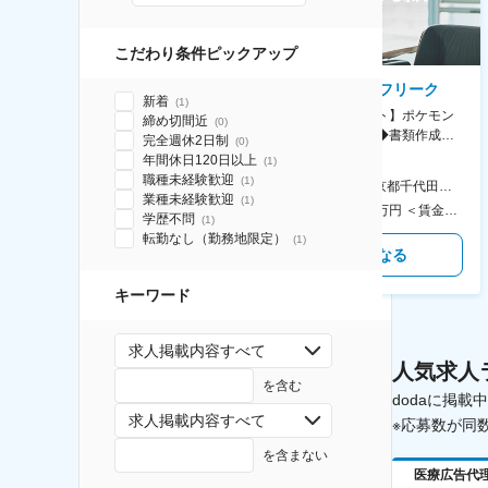
こだわり条件ピックアップ
AGC株式会社
株式会社ゲームフリーク
新着
(
1
)
【横浜※一般職/転勤なし】庶
【庶務アシスタント】ポケモン
締め切間近
(
0
)
務・事務担当～開発部材の発注
シリーズ開発企業◆書類作成・
完全週休2日制
(
0
)
やDXに向けたシステム利用等～
データ入力など◆年休126日・
年間休日120日以上
(
1
)
食事補助あり◎
職種未経験歓迎
(
1
)
AGC横浜テクニカルセンター 住所：神奈川県横浜市鶴見区末広町1-1 勤務地最寄駅：JR線／弁天橋駅 受動喫煙対策：敷地内喫煙可能場所あり 変更の範囲：無
本社 住所：東京都千代田区神田錦町2-2-1 KANDASQUARE 受動喫煙対策：屋内全面禁煙 変更の範囲：会社の定める事業所
業種未経験歓迎
(
1
)
400万円～550万円 ＜賃金形態＞ 月給制 固定給＋業績給 ＜賃金内訳＞ 月額（基本給）：230,000円～280,000円 ＜月給＞ 230,000円～280,000円 ＜昇給有無＞ 有 ＜残業手当＞ 有 ＜給与補足＞ ※上記はあくまで最低保証額です。実際にはこれまでの経験やスキルを考慮の上、決定します。 年収には残業代は含めておりません。 ■昇給：年1回 ■賞与：年2回 賃金はあくまでも目安の金額であり、選考を通じて上下する可能性があります。 月給(月額)は固定手当を含めた表記です。
350万円～500万円 ＜賃金形態＞ 月給制 ＜賃金内訳＞ 月額（基本給）：215,000円～307,000円 固定残業手当/月：76,700円～110,000円（固定残業時間45時間0分/月） 超過した時間外労働の残業手当は追加支給 ＜月給＞ 291,700円～417,000円（一律手当を含む） ＜昇給有無＞ 有 ＜残業手当＞ 有 ＜給与補足＞ ※経験・能力を考慮の上、年齢に関わりなく当社規定により優遇します。 賃金はあくまでも目安の金額であり、選考を通じて上下する可能性があります。 月給(月額)は固定手当を含めた表記です。
学歴不問
(
1
)
転勤なし（勤務地限定）
(
1
)
気になる
気になる
キーワード
求人掲載内容すべて
人気求人
を含む
dodaに掲
求人掲載内容すべて
※応募数が同
を含まない
医療広告代