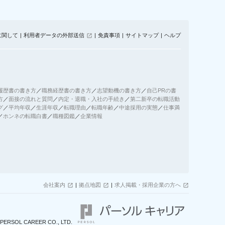
に関して
利用者データの外部送信
免責事項
サイトマップ
ヘルプ
履歴書の書き方
／
職務経歴書の書き方
／
志望動機の書き方
／
自己PRの書
方
／
面接の流れと質問
／
内定・退職・入社の手続き
／
第二新卒の転職活動
グ
／
平均年収
／
生涯年収
／
転職理由
／
転職年齢
／
中途採用の実態
／
仕事満
／
ホンネの転職白書
／
職種図鑑
／
企業情報
会社案内
拠点地図
求人掲載・採用企業の方へ
PERSOL CAREER CO., LTD.