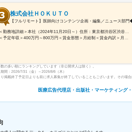
株式会社ＨＯＫＵＴＯ
【フルリモート】医師向けコンテンツ企画・編集／ニュース部門
＜勤務地詳細＞本社（2024年11月20日～）住所：東京都渋谷区渋谷一丁目12番2 クロスオフィス渋谷311受動喫煙対策：屋内全面禁煙変更の範囲：会社の定める事業所（リモートワーク含む）
＜予定年収＞400万円～800万円＜賃金形態＞月給制＜賃金内訳＞月額（基本給）：241,565円～483,130円固定残業手当/月：91,768円～183,536円（固定残業時間45時間0分/月）超過した時間外労働の残業手当は追加支給＜月給＞333,333円～666,666円（一律手当を含む）＜昇給有無＞有＜残業手当＞有＜給与補足＞※実績やご経験、スキルを考慮し、当社規定に基づいて決定します。賃金はあくまでも目安の金額であり、選考を通じて上下する可能性があります。月給(月額)は固定手当を含めた表記です。
募数の多い順にランキングしています（非公開求人は除く）。
間：2026/7/31（金）～2026/8/6（木）
より掲載終了予定日よりも前に求人募集が終了していることもございます。その場合
医療広告代理店・出版社・マーケティング
向