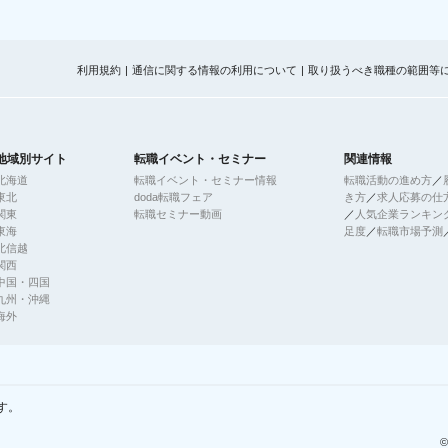
利用規約
通信に関する情報の利用について
取り扱うべき職種の範囲等
地域別サイト
転職イベント・セミナー
関連情報
北海道
転職イベント・セミナー情報
転職活動の進め方
／
東北
doda転職フェア
き方
／
求人応募の仕
関東
転職セミナー動画
／
人気企業ランキン
東海
足度
／
転職市場予測
北信越
関西
中国・四国
九州・沖縄
海外
す。
©