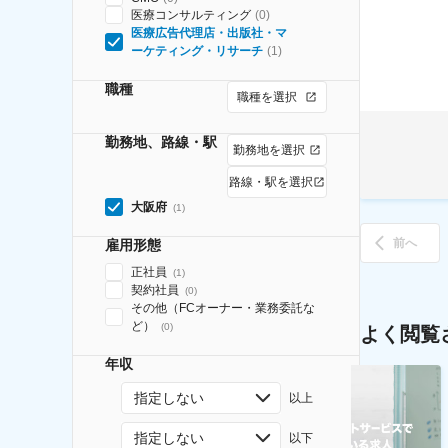
医療コンサルティング
(
0
)
医療広告代理店・出版社・マ
ーケティング・リサーチ
(
1
)
職種
職種を選択
勤務地、路線・駅
勤務地を選択
路線・駅を選択
大阪府
(
1
)
前へ
雇用形態
正社員
(
1
)
契約社員
(
0
)
その他（FCオーナー・業務委託な
ど）
(
0
)
よく閲覧
年収
指定しない
以上
指定しない
以下