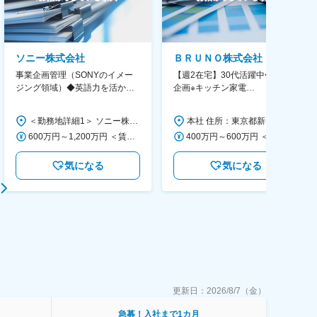
ソニー株式会社
ＢＲＵＮＯ株式会社
事業企画管理（SONYのイメー
【週2在宅】30代活躍中◆商品
ジング領域）◆英語力を活か
企画※キッチン家電
す/CFO管轄＃SECCFO0027
◆「BRUNO」新商品の企画／企
画～調達／働き方◎
＜勤務地詳細1＞ ソニー株式会社 住所：神奈川県横浜市西区みなとみらい5-1-1 受動喫煙対策：屋内全面禁煙 ＜勤務地詳細2＞ ソニーシティ大崎 住所：東京都品川区大崎2-10-1 勤務地最寄駅：JR線／大崎駅 受動喫煙対策：屋内全面禁煙 変更の範囲：会社の定める事業所（リモートワーク含む）
本社 住所：東京都新宿区西新宿6丁目22-1 新宿スクエアタワー B1階 勤務地最寄駅：東京メトロ丸ノ内線／西新宿駅 受動喫煙対策：屋内全面禁煙 変更の範囲：会社の定める事業所（リモートワーク含む）
600万円～1,200万円 ＜賃金形態＞ 月給制 ＜賃金内訳＞ 月額（基本給）：350,000円～500,000円 ＜月給＞ 350,000円～500,000円 ＜昇給有無＞ 有 ＜残業手当＞ 有 ＜給与補足＞ ※年収は経験や能力を考慮の上、当社規定により決定します。 賃金はあくまでも目安の金額であり、選考を通じて上下する可能性があります。 月給(月額)は固定手当を含めた表記です。
400万円～600万円 ＜賃金形態＞ 月給制 経験・能力を考慮の上、優遇いたします。 ＜賃金内訳＞ 月額（基本給）：300,000円～450,000円 ＜月給＞ 300,000円～450,000円 ＜昇給有無＞ 有 ＜残業手当＞ 有 ＜給与補足＞ ・賞与実績：年2回 ・昇給：年1回 ※半年毎に評価を行い、評価が高ければ年齢に関係なく昇給・昇格していきます。創造性の高い人・新しいことにチャレンジした人が高い評価を得られます。 賃金はあくまでも目安の金額であり、選考を通じて上下する可能性があります。 月給(月額)は固定手当を含めた表記です。
気になる
気になる
更新日：
2026/8/7（金）
急募！入社まで1カ月