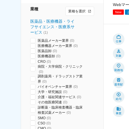
Webマ
業種
業種を選択
New
医薬品・医療機器・ライ
フサイエンス・医療系サ
ービス
(
1
)
医薬品メーカー業界
(
0
)
仕事
医療機器メーカー業界
(
0
)
医薬品卸
(
0
)
医療機器卸
(
0
)
対象
CRO
(
0
)
病院・大学病院・クリニック
勤務地
(
0
)
調剤薬局・ドラッグストア業
界
(
0
)
最寄駅
バイオベンチャー業界
(
0
)
大学・研究施設
(
0
)
介護・福祉関連サービス
(
0
)
給与
その他医療関連
(
0
)
診断薬・臨床検査機器・臨床
検査試薬メーカー
(
0
)
事業
SMO
(
0
)
CSO
(
0
)
CMO
(
0
)