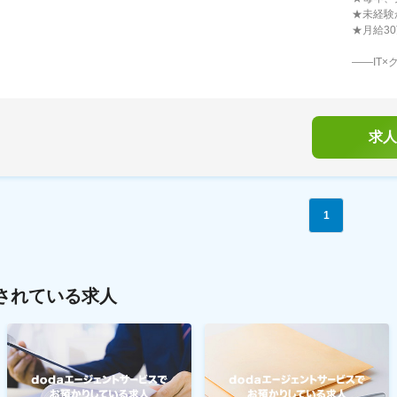
★未経験
★月給3
――IT
求人
1
されている求人