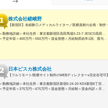
ーチ
株式会社嵯峨野
【新宿区】未経験◎メディカルライター／医療資材の企画・制作
＜勤務地詳細＞本社住所：東京都新宿区高田馬場3-23-7 JESCO高田馬場3F受動喫煙対策：屋内全面禁煙変更の範囲：会社の定める事業所（リモートワーク含む）
＜予定年収＞400万円～550万円＜賃金形態＞月給制昇給年1回、賞与年2回（実績）＜賃金内訳＞月額（基本給）：250,000円～350,000円＜月給＞250,000円～350,000円＜昇給有無＞有＜残業手当＞有＜給与補足＞経験・能力を考慮して決定します賃金はあくまでも目安の金額であり、選考を通じて上下する可能性があります。月給(月額)は固定手当を含めた表記です。
日本ビスカ株式会社
【フルリモート/医療サイト制作のWEBディレクター※完全在宅可
＜勤務地詳細＞本社住所：東京都新宿区新宿6-24-20 KDX新宿6丁目ビル10F勤務地最寄駅：都営大江戸線、東京メトロ副都心線／東新宿駅受動喫煙対策：屋内全面禁煙変更の範囲：会社の定める事業所（リモートワーク含む）
＜予定年収＞375万円～675万円＜賃金形態＞月給制＜賃金内訳＞月額（基本給）：250,000円～450,000円＜月給＞250,000円～450,000円＜昇給有無＞有＜残業手当＞有＜給与補足＞■賞与：年2回※25年度実績4.08ヶ月分■昇給：年1回賃金はあくまでも目安の金額であり、選考を通じて上下する可能性があります。月給(月額)は固定手当を含めた表記です。