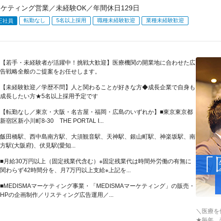
ーケティング営業／未経験OK／年間休日129日
転勤なし
5名以上採用
職種未経験歓迎
業種未経験歓迎
正社員
【若手・未経験者が活躍中！挑戦大歓迎】医療機関の開業地に合わせた広
告戦略全般のご提案をお任せします。
【未経験歓迎／学歴不問】人と関わることが好きな方◆成長企業で自身も
成長したい方★5名以上採用予定です
【転勤なし／東京・大阪・名古屋・福岡・広島のいずれか】■東京東京都
新宿区新小川町8-30 THE PORTAL I...
飯田橋駅、西中島南方駅、大須観音駅、天神駅、銀山町駅、神楽坂駅、南
方駅(大阪府)、伏見駅(愛知...
■月給30万円以上（固定残業代含む）※固定残業代は時間外労働の有無に
関わらず42時間分を、月7万円以上支給※上記を...
■MEDISMAマーケティング事業・「MEDISMAマーケティング」の販売・
HPの企画制作／リスティング広告運用／...
＼医療を
★毎年、