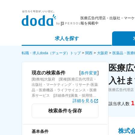
医療広告代理店・出版社・マーケ
報を掲載中
求人を探す
詳細条件から探す
エージェ
転職・求人doda（デューダ）トップ
関西
大阪府
医薬品・医療
医療広
新着求人から探す
スカウト
[
]
現在の検索条件
条件変更
入社ま
[勤務地]大阪府 [業種]医療広告代理店・
求人特集から探す
パートナ
出版社・マーケティング・リサーチ-医薬
医療広告代理店
品・医療機器・ライフサイエンス・医療
系サービス [詳細条件](募集・採用情報)
詳細を見る
急募！入社まで1カ月
1
該当求人数
検索条件を保存
株式
基本条件