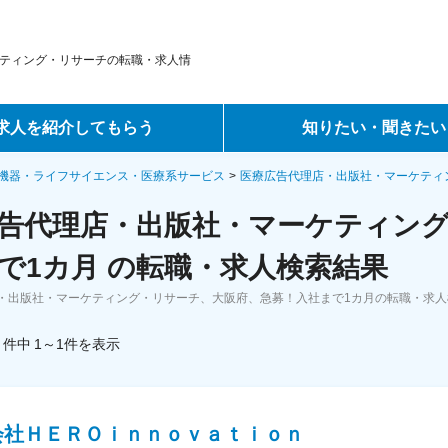
ティング・リサーチの転職・求人情
求人を紹介してもらう
知りたい・聞きたい
ントサービス
転職ノウハウ
機器・ライフサイエンス・医療系サービス
医療広告代理店・出版社・マーケティ
告代理店・出版社・マーケティン
サービス
データで見る転職
で1カ月 の転職・求人検索結果
ーエージェントサービス
コラム・インタビュー
・出版社・マーケティング・リサーチ、大阪府、急募！入社まで1カ月の転職・求
転職Q&A
件中
1～1
件
を表示
会社ＨＥＲＯｉｎｎｏｖａｔｉｏｎ