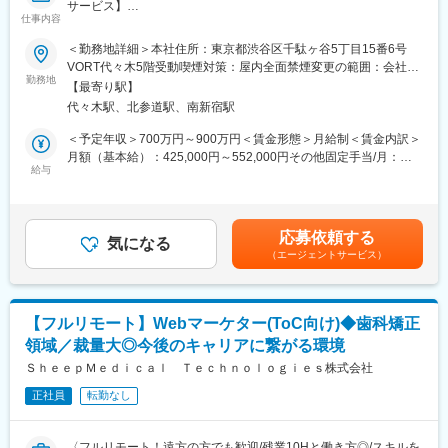
サービス】
13時 昼休憩
仕事内容
↓
■担当業務
14時 （川崎院へ移動、院責とのMTG等）
＜勤務地詳細＞本社住所：東京都渋谷区千駄ヶ谷5丁目15番6号
「ヒポクラ」という医師専用のWebサービスのプロダクトマネー
↓
VORT代々木5階受動喫煙対策：屋内全面禁煙変更の範囲：会社の
ジャーをお任せします。
16時 （上?である統括とMTG等）
勤務地
定める事業所（リモートワーク含む）
【最寄り駅】
↓
代々木駅、北参道駅、南新宿駅
「ヒポクラ」：約75,000人以上の医師が参加する日本最大級の医
19時 帰宅
師専用SNS。医師が専門外の事象に遭遇した際に他の医師より知
＜予定年収＞700万円～900万円＜賃金形態＞月給制＜賃金内訳＞
見を得られるオンライン医局”として拡大中。
■当社について：
月額（基本給）：425,000円～552,000円その他固定手当/月：
◎2006年に医療機器商社として創業した当社は、主に美容整形・
給与
10,000円固定残業手当/月：153,000円～197,600円（固定残業時
■具体的な業務内容
美容外科で利用される美容機器の卸販売・賃貸・メンテナンスを
間45時間0分/月）超過した時間外労働の残業手当は追加支給＜月
・プロダクトのビジョンと戦略の策定・推進
行っており、各種医学会やセミナーにも積極的に出展し、国内・
給＞588,000円～759,600円（一律手当を含む）＜昇給有無＞有＜
・市場・競合・ユーザー分析
海外の様々な医療機器・美容機器等を紹介していました。
残業手当＞有＜給与補足＞固定手当として、在宅勤務手当(月1万
応募依頼する
・新サービス、新機能の企画、要件定義、仕様策定
◎2011年に医療コンサルティング会社と合併し、2012年10月よ
気になる
円)がございます。賃金はあくまでも目安の金額であり、選考を通
（エージェントサービス）
※最近の新機能例：診断RPG
り医療に特化したコンサルティングを主軸とした事業を展開して
じて上下する可能性があります。月給(月額)は固定手当を含めた表
・既存サービス、企画の運用・改善
います。
記です。
・開発チーム（エンジニア、デザイナー等）との連携とディレク
◎クリニックでは、当社の受付スタッフやカウンセラーが実務面
ション
をしっかりサポートいるため、既存店舗のサポートだけでなく新
【フルリモート】Webマーケター(ToC向け)◆歯科矯正
・KPIの設定と進捗管理、データに基づいた改善策の立案と実行
規開院も計画しています。今後は既存のクリニック以外に対して
領域／裁量大◎今後のキャリアに繋がる環境
・ロードマップの作成と管理
も積極的にコンサルティング事業を展開する予定です。
・部門間（経営層、営業、マーケティング等）の調整
ＳｈｅｅｐＭｅｄｉｃａｌ Ｔｅｃｈｎｏｌｏｇｉｅｓ株式会社
※ご本人の意向および試用期間中の業務状況などを踏まえて適材適
正社員
転勤なし
所を判断していきます。
※少数精鋭で実力主義、かつ積極性・協力性・スピードを重んじる
組織です。
〈フルリモート！遠方の方でも歓迎/残業10Hと働き方◎/スキルを