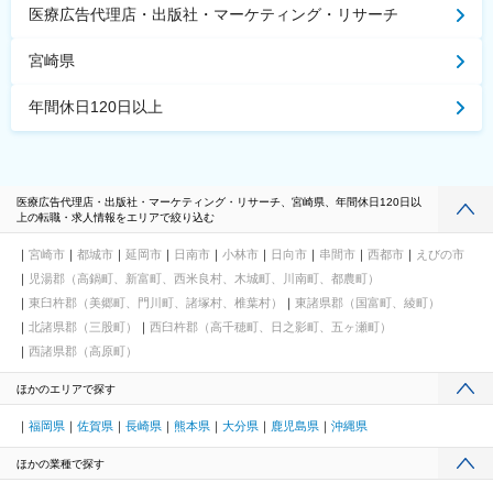
医療広告代理店・出版社・マーケティング・リサーチ
宮崎県
年間休日120日以上
医療広告代理店・出版社・マーケティング・リサーチ、宮崎県、年間休日120日以
上の転職・求人情報をエリアで絞り込む
宮崎市
都城市
延岡市
日南市
小林市
日向市
串間市
西都市
えびの市
児湯郡（高鍋町、新富町、西米良村、木城町、川南町、都農町）
東臼杵郡（美郷町、門川町、諸塚村、椎葉村）
東諸県郡（国富町、綾町）
北諸県郡（三股町）
西臼杵郡（高千穂町、日之影町、五ヶ瀬町）
西諸県郡（高原町）
ほかのエリアで探す
福岡県
佐賀県
長崎県
熊本県
大分県
鹿児島県
沖縄県
ほかの業種で探す