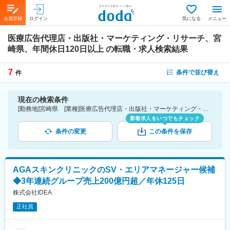
会員登録
ログイン
気になる
メニュー
医療広告代理店・出版社・マーケティング・リサーチ、宮
崎県、年間休日120日以上
の転職・求人検索結果
7
条件で並び替え
件
現在の検索条件
[勤務地]宮崎県 [業種]医療広告代理店・出版社・マーケティング・リサーチ-医薬品・医療機器・ライフサイエンス・医療系サービス [こだわり条件ピックアップ]年間休日120日以上 [詳細条件](休日・働き方)年間休日120日以上
新着求人をいつでもチェック
条件の変更
この条件を保存
AGAスキンクリニックのSV・エリアマネージャー候補
◆3年連続グループ売上200億円超／年休125日
株式会社IDEA
正社員