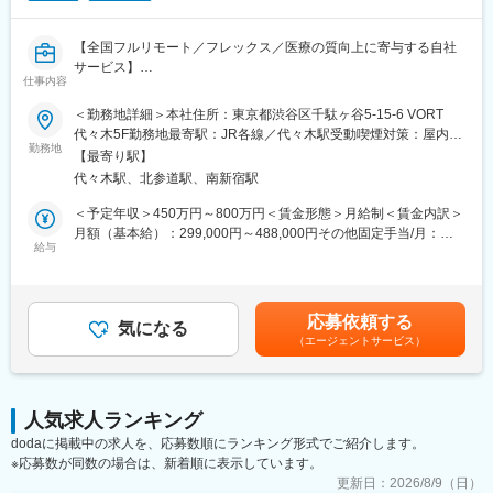
■MRの研修テキスト
■患者向け説明冊子
【全国フルリモート／フレックス／医療の質向上に寄与する自社
■Webサイトをはじめとする各種デジタル資材等
サービス】
仕事内容
【組織体制】
医師専用Webサービス・アプリを運営する当社にて、「ヒポク
＜勤務地詳細＞本社住所：東京都渋谷区千駄ヶ谷5-15-6 VORT
企画制作部は20名程度の部署になります。チーム体制で業務を行
ラ」のUI/UXデザイナーをお任せします。
代々木5F勤務地最寄駅：JR各線／代々木駅受動喫煙対策：屋内全
っており、1チームにつき5～7名で構成さています。製薬企業か
勤務地
面禁煙変更の範囲：会社の定める事業所（リモートワーク含む）
ら転職してきた方が多くいらっしゃり、経験・知識豊富なスタッ
【最寄り駅】
■業務内容：
フが揃っています。
代々木駅、北参道駅、南新宿駅
医師という専門性の高いユーザーに向き合い、プロダクト・マー
ケティング・ブランディングまで横断的に関わることができま
＜予定年収＞450万円～800万円＜賃金形態＞月給制＜賃金内訳＞
【キャリアパス】
す。PM・開発ディレクター・エンジニアと連携しながら、UI/UX
月額（基本給）：299,000円～488,000円その他固定手当/月：
ゆくゆくは販促資材の企画立案もお任せしたいと考えています。
にとどまらず、メール・広告・紙媒体まで、ユーザー体験を一貫
給与
10,000円固定残業手当/月：108,700円～175,100円（固定残業時
スケジュール作成から編集作業、デザイナーとの打合せ、クライ
して設計できる裁量のあるポジションです。中長期にわたる弊社
間45時間0分/月）超過した時間外労働の残業手当は追加支給＜月
アント(製薬企業)へのプレゼンテーションなど、業務の最初から最
が運営する医師向けWebサービス・アプリのブランディングも担
給＞417,700円～673,100円（一律手当を含む）＜昇給有無＞有＜
後まで携わるため、プランナーとしての力量やディレクション能
っていただきたいと考えています。
残業手当＞有＜給与補足＞■上記「その他固定手当」：在宅勤務手
力も身につきます。
応募依頼する
気になる
当賃金はあくまでも目安の金額であり、選考を通じて上下する可
（エージェントサービス）
■具体的には：
能性があります。月給(月額)は固定手当を含めた表記です。
【弊社の特徴】
・医師向けWebサービス・サイト・アプリに関するUI/UXデザイ
■ライター所属数は業界1位：
ン
業界内でも圧倒的に多くのライターが所属しているため、同社の
・サイト内に掲載される広告LPのデザイン
制作物・クオリティには定評があります。未経験から育て上げる
人気求人ランキング
・HTMLメールや広告バナー・SNS画像などWEBマーケティング
文化もある一方で、プロ集団として日々サービスクオリティの向
dodaに掲載中の求人を、応募数順にランキング形式でご紹介します。
に必要なデザイン
上に努めています。
※応募数が同数の場合は、新着順に表示しています。
・学会で配るチラシやリーフレット・会員獲得のためのダイレク
■グループ会社（医療系出版社）の創刊数も業界1位：
トメールのデザイン
更新日：
2026/8/9（日）