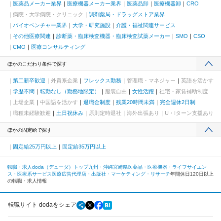
医薬品メーカー業界
医療機器メーカー業界
医薬品卸
医療機器卸
CRO
病院・大学病院・クリニック
調剤薬局・ドラッグストア業界
バイオベンチャー業界
大学・研究施設
介護・福祉関連サービス
その他医療関連
診断薬・臨床検査機器・臨床検査試薬メーカー
SMO
CSO
CMO
医療コンサルティング
ほかのこだわり条件で探す
第二新卒歓迎
外資系企業
フレックス勤務
管理職・マネジャー
英語を活かす
学歴不問
転勤なし（勤務地限定）
服装自由
女性活躍
社宅・家賃補助制度
上場企業
中国語を活かす
退職金制度
残業20時間未満
完全週休2日制
職種未経験歓迎
土日祝休み
原則定時退社
海外出張あり
U・Iターン支援あり
ほかの固定給で探す
固定給25万円以上
固定給35万円以上
転職・求人doda（デューダ）トップ
九州・沖縄
宮崎県
医薬品・医療機器・ライフサイエン
ス・医療系サービス
医療広告代理店・出版社・マーケティング・リサーチ
年間休日120日以上
の転職・求人情報
転職サイト dodaをシェア