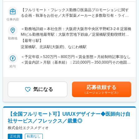
方の歯の悩みを解決したいとブランドを育ててきた結果、既に10
万人以上の患者様が笑顔になるお手伝いをしてきました。
【フルリモート・フレックス勤務◎医薬品プロモーションに関す
2022年6月にマーケティングに特化した子会社である
る企画・執筆をお任せ／大手製薬メーカーと多数取引有・ライタ
SheepMedical Technologies株式会社を設立、また同年9月にはク
仕事内容
ー所属業界No.1】
リニックの運営支援を提供する子会社アルディバラン株式会社を
＜勤務地詳細＞本社住所：大阪府大阪市中央区平野町3-2-8 淀屋橋
設立し、キレイライン矯正だけにとどまらず幅広い歯科の領域で
【はじめに】
MIビル勤務地最寄駅：大阪市営地下鉄線／淀屋橋駅受動喫煙対
患者様を笑顔にするサービスを展開しております。
本求人はメディカルライターの募集です。医薬品に関する資料
勤務地
策：屋内全面禁煙変更の範囲：会社の定める事業所（リモートワ
【最寄り駅】
（パンフレットや冊子など）の企画～制作までをお任せします。
ーク含む）
変更の範囲：会社の定める業務
淀屋橋駅、北浜駅(大阪府)、なにわ橋駅
※薬効・薬理作用・成分解説などが書かれた製品情報などのプロモ
ーションです。
＜予定年収＞520万円～800万円＜賃金形態＞月給制特記事項なし
＜賃金内訳＞月額（基本給）：210,000円～350,000円その他固定
【職務内容】
給与
手当/月：22,000円～40,000円＜月給＞232,000円～390,000円＜
■顧客とのミーティング・ディスカッション（ご要望等をヒアリン
昇給有無＞有＜残業手当＞有＜給与補足＞■賞与：年2回（その他
グ）
決算賞与有り）■年収に関しては前職の経験を考慮いたします。■
■原稿作成に必要な情報収集：
昇給：有（年4回人事考課がありますが、原則評価が下がることは
応募依頼する
医学文献検索、お医者様や患者様へのインタビュー、座談会開
気になる
ありません）賃金はあくまでも目安の金額であり、選考を通じて
（エージェントサービス）
催、学会取材などから情報を収集いただきます。
上下する可能性があります。月給(月額)は固定手当を含めた表記で
■原稿作成：
す。
患者様や一般の方向けへの作成もあるため、難しい内容を理解し
やすく、科学的に正しく作成いただきます。
【全国フルリモート可】UI/UXデザイナー◆医師向け自
社サービス／フレックス／裁量◎
【取り扱い製品例】
■医療用医薬品の製品情報概要
株式会社エクスメディオ
■効果効能や臨床試験等のパンフレット
正社員
転勤なし
■座談会等の記録集