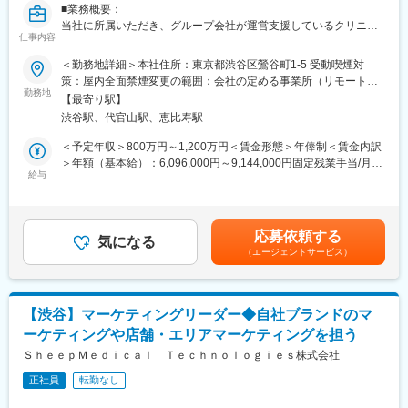
構築などもお任せしたいと思っています。
■業務概要：
当社に所属いただき、グループ会社が運営支援しているクリニッ
■組織構成
仕事内容
クのマーケティングを行うチームの責任者候補です。
メンバーは約20名程度です。その中で部署に分かれ、ご自身の得
＜勤務地詳細＞本社住所：東京都渋谷区鶯谷町1-5 受動喫煙対
意とする分野で活躍いただいております。
■業務内容詳細：
策：屋内全面禁煙変更の範囲：会社の定める事業所（リモートワ
30代～40代のメンバーがほとんどで、若手にも活躍のチャンスが
◇マーケティング戦略の立案
勤務地
ーク含む）
あります。
【最寄り駅】
※分析した数値・市場のトレンドを元に、担当する事業の売上を最
遠方のメンバーもいるため、フルリモートが基本となります。そ
渋谷駅、代官山駅、恵比寿駅
大化するためのマーケティング戦略の立案・遂行
のため、メンバーとのやり取りはオンライン中心です。
◇事業計画の立案から実行まで
＜予定年収＞800万円～1,200万円＜賃金形態＞年俸制＜賃金内訳
※立案した戦略を軸に事業計画の立案から実行までをお任せしま
＞年額（基本給）：6,096,000円～9,144,000円固定残業手当/月：
■業務の魅力
す。
給与
159,000円～238,000円（固定残業時間40時間0分/月）超過した時
急成長するクリニック支援と、歴史あるマウスピース矯正ブラン
◇チームマネジメント
間外労働の残業手当は追加支給＜月額＞667,000円～1,000,000円
ド『キレイライン矯正』の両マーケティングに関われる環境があ
※立案した戦略に基づき各種KPIのクリアに向けてチームのマネジ
（12分割）（一律手当を含む）＜昇給有無＞有＜残業手当＞有賃
ります。
メントをお任せします。
金はあくまでも目安の金額であり、選考を通じて上下する可能性
そのため、「来院率」や「契約率」、売上といった事業の根幹デ
応募依頼する
気になる
があります。月給(月額)は固定手当を含めた表記です。
ータまで把握したマーケティングが可能です。
（エージェントサービス）
■事業概要：
そのデータを武器に、事業収益に直結する本質的な分析・施策を
親会社であるSheepMedical株式会社では、マウスピース矯正で国
立案し、自分の運用でクリニックのリードが増え、契約数が伸
内トップクラスの実績を持つキレイライン矯正のマウスピース等
び、売上が上がっていくという手触り感を感じられる業務です。
矯正器具の製造・販売を行っています。
【渋谷】マーケティングリーダー◆自社ブランドのマ
キレイライン矯正は、美容クリニックや大手脱毛クリニックの立
変更の範囲：会社の定める業務
ーケティングや店舗・エリアマーケティングを担う
ち上げを行った医師でもある当社CEOと、業界で名前の知られる
マーケティング会社の代表がタッグを組み「矯正を通じて笑顔に
ＳｈｅｅｐＭｅｄｉｃａｌ Ｔｅｃｈｎｏｌｏｇｉｅｓ株式会社
なる人を増やしたい」という志によって生まれたブランドです。
正社員
転勤なし
『高額でハードルが高い』という従来のイメージを変え、多くの
方の歯の悩みを解決したいとブランドを育ててきた結果、既に10