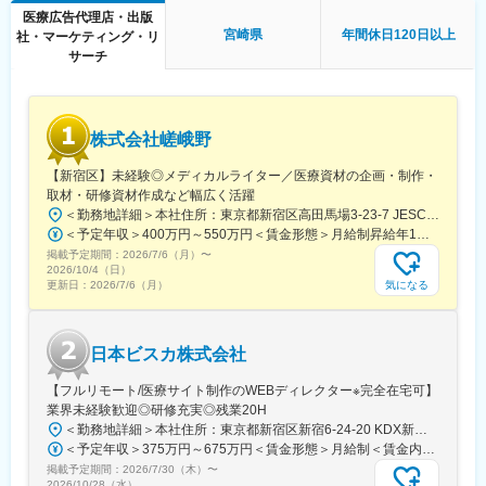
グループ会社であるメディカルレビュー社は業界内でトップの自
医療広告代理店・出版
社創刊数を誇っており、そのグループ会社である同社はその創刊
■働き方
宮崎県
年間休日120日以上
社・マーケティング・リ
数の多さを支えています。
残業時間は10～20時間程とワークライフバランスを整えやすい環
サーチ
境です。
変更の範囲：会社の定める業務
全国フルリモート制を導入しており、場所を縛られず拡大中の自
社サービスに携わりたい方にお勧めです。
四半期に一回程度の対面で会うキックオフの機会もご用意してお
株式会社嵯峨野
ります。
【新宿区】未経験◎メディカルライター／医療資材の企画・制作・
■当社について：
取材・研修資材作成など幅広く活躍
当社は、「テクノロジーの力で人々の健康寿命を延ばす」ことを
＜勤務地詳細＞本社住所：東京都新宿区高田馬場3-23-7 JESCO高田馬場3F受動喫煙対策：屋内全面禁煙変更の範囲：会社の定める事業所（リモートワーク含む）
理念に掲げ、医師専用のWebサービスやアプリを展開していま
＜予定年収＞400万円～550万円＜賃金形態＞月給制昇給年1回、賞与年2回（実績）＜賃金内訳＞月額（基本給）：250,000円～350,000円＜月給＞250,000円～350,000円＜昇給有無＞有＜残業手当＞有＜給与補足＞経験・能力を考慮して決定します賃金はあくまでも目安の金額であり、選考を通じて上下する可能性があります。月給(月額)は固定手当を含めた表記です。
す。
掲載予定期間：
2026/7/6（月）
〜
2026/10/4（日）
当社が提供する「ヒポクラ」は、約70,000人以上の医師が参加す
気になる
更新日：
2026/7/6（月）
る日本最大級の医師専用SNSであり、診療科や地域を超えて医師
同士がつながり、日々の臨床現場での疑問や知見を共有できる“オ
ンライン医局”として多くの医師に活用されています。
日本ビスカ株式会社
コミュニティを通じて、医師は他の専門領域の知見を得たり、診
【フルリモート/医療サイト制作のWEBディレクター※完全在宅可】
療の選択肢を広げたりすることができ、結果的に患者さんにより
業界未経験歓迎◎研修充実◎残業20H
良い医療を届けることにつながっています。単なる情報共有にと
＜勤務地詳細＞本社住所：東京都新宿区新宿6-24-20 KDX新宿6丁目ビル10F勤務地最寄駅：都営大江戸線、東京メトロ副都心線／東新宿駅受動喫煙対策：屋内全面禁煙変更の範囲：会社の定める事業所（リモートワーク含む）
どまらず、医師同士の相互支援を通じて臨床力とモチベーション
＜予定年収＞375万円～675万円＜賃金形態＞月給制＜賃金内訳＞月額（基本給）：250,000円～450,000円＜月給＞250,000円～450,000円＜昇給有無＞有＜残業手当＞有＜給与補足＞■賞与：年2回※25年度実績4.08ヶ月分■昇給：年1回賃金はあくまでも目安の金額であり、選考を通じて上下する可能性があります。月給(月額)は固定手当を含めた表記です。
を高める仕組みを提供している点が、当社サービスの大きな強み
掲載予定期間：
2026/7/30（木）
〜
となっています。
2026/10/28（水）