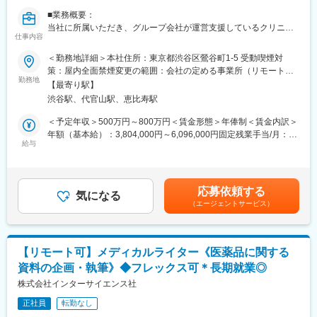
万人以上の患者様が笑顔になるお手伝いをしてきました。
■業務概要：
2022年6月にマーケティングに特化した子会社である
当社に所属いただき、グループ会社が運営支援しているクリニッ
SheepMedical Technologies株式会社を設立、また同年9月にはク
仕事内容
クのマーケティングを行うチームのリーダー候補です。
リニックの運営支援を提供する子会社アルディバラン株式会社を
＜勤務地詳細＞本社住所：東京都渋谷区鶯谷町1-5 受動喫煙対
設立し、キレイライン矯正だけにとどまらず幅広い歯科の領域で
■業務内容詳細：
策：屋内全面禁煙変更の範囲：会社の定める事業所（リモートワ
患者様を笑顔にするサービスを展開しております。
◇2名～のチームマネジメント
勤務地
ーク含む）
【最寄り駅】
◇予実管理
変更の範囲：会社の定める業務
渋谷駅、代官山駅、恵比寿駅
◇予算計画策定
◇マーケティング戦略・戦術立案／実行
＜予定年収＞500万円～800万円＜賃金形態＞年俸制＜賃金内訳＞
◇プロジェクトマネジメント
年額（基本給）：3,804,000円～6,096,000円固定残業手当/月：
※プレイングマネージャーとして、歯科矯正領域のマーケティング
給与
99,000円～159,000円（固定残業時間40時間0分/月）超過した時
戦略～実行まですべてお任せします。当社オリジナルの矯正プロ
間外労働の残業手当は追加支給＜月額＞416,000円～667,000円
ダクトのマーケティングに携われる他、店舗/エリアマーケティン
（12分割）（一律手当を含む）＜昇給有無＞有＜残業手当＞有賃
グのご経験も積むことが可能です。
金はあくまでも目安の金額であり、選考を通じて上下する可能性
応募依頼する
気になる
があります。月給(月額)は固定手当を含めた表記です。
（エージェントサービス）
■事業概要：
親会社であるSheepMedical株式会社では、マウスピース矯正で国
内トップクラスの実績を持つキレイライン矯正のマウスピース等
矯正器具の製造・販売を行っています。
【リモート可】メディカルライター《医薬品に関する
キレイライン矯正は、美容クリニックや大手脱毛クリニックの立
資料の企画・執筆》◆フレックス可＊長期就業◎
ち上げを行った医師でもある当社CEOと、業界で名前の知られる
マーケティング会社の代表がタッグを組み「矯正を通じて笑顔に
株式会社インターサイエンス社
なる人を増やしたい」という志によって生まれたブランドです。
正社員
転勤なし
『高額でハードルが高い』という従来のイメージを変え、多くの