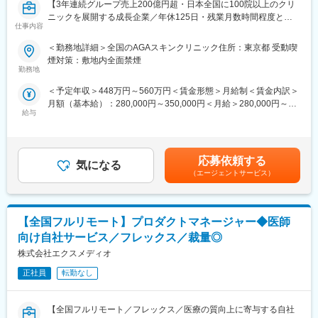
【3年連続グループ売上200億円超・日本全国に100院以上のクリ
ニックを展開する成長企業／年休125日・残業月数時間程度とメ
仕事内容
リハリのついた働き方が可能】
■業務内容：
＜勤務地詳細＞全国のAGAスキンクリニック住所：東京都 受動喫
全国に展開している発毛専門クリニック「AGAスキンクリニッ
煙対策：敷地内全面禁煙
ク」にて、3～6院を管理していただく、マネージャー候補を募集
勤務地
いたします。
＜予定年収＞448万円～560万円＜賃金形態＞月給制＜賃金内訳＞
※初任地に関しては、選考を通じてご希望をお伺いし、考慮した上
月額（基本給）：280,000円～350,000円＜月給＞280,000円～
で決定いたします。
給与
350,000円＜昇給有無＞有＜残業手当＞有＜給与補足＞※経験・能
力を考慮し決定いたします。■賞与：年2回（7月、12月）※昨年実
■業務詳細：
績績2か月分×2回■昇給：年1回（4月）賃金はあくまでも目安の金
・担当エリア各クリニックの売上管理、在庫管理、目標管理
額であり、選考を通じて上下する可能性があります。月給(月額)は
・クリニックスタッフの採用業務（面接など）
応募依頼する
気になる
固定手当を含めた表記です。
・受付スタッフの教育、指導、マネジメント
（エージェントサービス）
・本部会議への参加
・各種研修参加（年数回）
・各種トラブル対応（設備関連・クレーム）、改善対応
【全国フルリモート】プロダクトマネージャー◆医師
月に20日程度、管理している医院で勤務いたします。クリニック
の中心メンバー、将来のマネージャー候補として、ご活躍頂ける
向け自社サービス／フレックス／裁量◎
方を募集いたします。
株式会社エクスメディオ
■勤務例：横浜のマネージャー候補の主な1日の流れ
正社員
転勤なし
10時 出社（横浜院、朝礼参加し、メールチェック、院責との
MTG）
【全国フルリモート／フレックス／医療の質向上に寄与する自社
↓