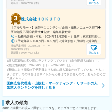
気になる
更新日：
2026/7/30（木）
変更の範囲：会社の定める業務
株式会社ＨＯＫＵＴＯ
【フルリモート】医師向けコンテンツ企画・編集／ニュース部門◆
医学知見不問◎裁量大◆記者・編集経験歓迎
＜勤務地詳細＞本社（2024年11月20日～）住所：東京都渋谷区渋谷一丁目12番2 クロスオフィス渋谷311受動喫煙対策：屋内全面禁煙変更の範囲：会社の定める事業所（リモートワーク含む）
＜予定年収＞400万円～800万円＜賃金形態＞月給制＜賃金内訳＞月額（基本給）：241,565円～483,130円固定残業手当/月：91,768円～183,536円（固定残業時間45時間0分/月）超過した時間外労働の残業手当は追加支給＜月給＞333,333円～666,666円（一律手当を含む）＜昇給有無＞有＜残業手当＞有＜給与補足＞※実績やご経験、スキルを考慮し、当社規定に基づいて決定します。賃金はあくまでも目安の金額であり、選考を通じて上下する可能性があります。月給(月額)は固定手当を含めた表記です。
掲載予定期間：
2026/6/25（木）
〜
2026/9/23（水）
気になる
更新日：
2026/7/22（水）
※求人応募数の多い順にランキングしています（非公開求人は除く）。
※集計対象期間：2026/8/2（日）～2026/8/8（土）
※事情により掲載終了予定日よりも前に求人募集が終了していることもご
ざいます。その場合は当サイトから応募はできませんので、あらかじめご
了承ください。
医療広告代理店・出版社・マーケティング・リサーチ
の人
気求人ランキングを詳しく見る
求人の傾向
dodaに掲載中の求人に関するデータを、カテゴリごとにご紹介します。