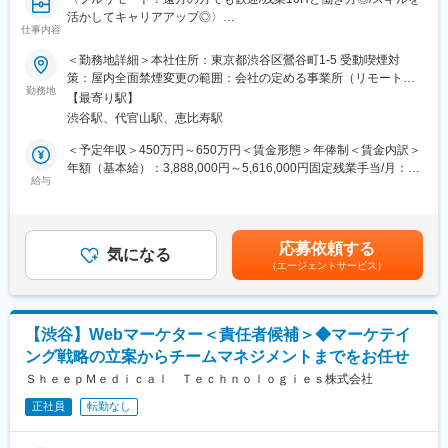
早期にチームリードをお任せするケースもあります。
活かしてキャリアアップ◎〉
仕事内容
■組織体制※製薬事業部
■業務概要：
＜勤務地詳細＞本社住所：東京都渋谷区鶯谷町1-5 受動喫煙対
ディレクター、UXUIデザイナー、エンジニア（バックエンド、フ
グループ会社が運営支援している全国23院の歯科クリニックのマ
策：屋内全面禁煙変更の範囲：会社の定める事業所（リモートワ
ロントエンド、インフラ、AI各種在籍。業務委託・外注含む）で
ーケティングに携わっていただくポジションです。toC領域での
勤務地
ーク含む）
プロダクトチームを組成。現PdMは業務委託で活躍されており、
【最寄り駅】
GoogleやYahoo！リスティング広告やSEOをメインに活躍されて
今回は正社員のプロダクトマネージャーとして中心的な役割をお
渋谷駅、代官山駅、恵比寿駅
来られた方を募集しています。
任せいたします。
歯科矯正マーケティングの領域において、国内トップクラスのノ
＜予定年収＞450万円～650万円＜賃金形態＞年俸制＜賃金内訳＞
※医療業界経験者も居りますので、業界知識は不問です。
ウハウをもつマーケターと一緒に業務を行っていただけます。
年額（基本給）：3,888,000円～5,616,000円固定残業手当/月：
そして、クリニックのリード獲得だけでなく、その後のクリニッ
給与
51,000円～74,000円（固定残業時間20時間0分/月）超過した時間
■働き方
クへの来院率や契約率まで、自社データをフル活用したマーケテ
外労働の残業手当は追加支給＜月額＞375,000円～542,000円（12
残業時間は10～20時間程とワークライフバランスを整えやすい環
ィングにも携われます。
分割）（一律手当を含む）＜昇給有無＞有＜残業手当＞有賃金は
境です。
あくまでも目安の金額であり、選考を通じて上下する可能性があ
全国フルリモート制を導入しており、場所を縛られず拡大中の自
応募依頼する
■業務内容詳細：
気になる
ります。月給(月額)は固定手当を含めた表記です。
社サービスに携わりたい方にお勧めです。
（エージェントサービス）
◇マーケティング戦略の立案・遂行
四半期に一回程度の対面で会うキックオフの機会もご用意してお
・分析した数値・市場のトレンドを元に、担当する事業の売上を
ります。
最大化するためのマーケティング戦略の立案・遂行
◇各WEB媒体の広告運用と関連業務全般
変更の範囲：会社の定める業務
【渋谷】Webマーケター＜責任者候補＞◆マーケテイ
・Googleリスティング広告、SNS広告を中心に運用
ング戦略の立案からチームマネジメントまでをお任せ
・LPOの企画立案からLP制作のディレクション・広告バナー／動
画広告／記事LP／LP／HP／ステップメール etc. の企画・ライテ
ＳｈｅｅｐＭｅｄｉｃａｌ Ｔｅｃｈｎｏｌｏｇｉｅｓ株式会社
ィング・制作ディレクション・制作物ディレクション業務に関わ
正社員
転勤なし
る社内、社外関係者との折衝
※スキル次第では、更に上流のペルソナ設計や適切な訴求プランの