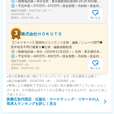
＜勤務地詳細＞本社住所：東京都新宿区新宿6-24-20 KDX新宿6丁目ビル10F勤務地最寄駅：都営大江戸線、東京メトロ副都心線／東新宿駅受動喫煙対策：屋内全面禁煙変更の範囲：会社の定める事業所（リモートワーク含む）
どまらず、医師同士の相互支援を通じて臨床力とモチベーション
＜予定年収＞375万円～675万円＜賃金形態＞月給制＜賃金内訳＞月額（基本給）：250,000円～450,000円＜月給＞250,000円～450,000円＜昇給有無＞有＜残業手当＞有＜給与補足＞■賞与：年2回※25年度実績4.08ヶ月分■昇給：年1回賃金はあくまでも目安の金額であり、選考を通じて上下する可能性があります。月給(月額)は固定手当を含めた表記です。
を高める仕組みを提供している点が、当社サービスの大きな強み
掲載予定期間：
2026/7/30（木）
〜
となっています。
2026/10/28（水）
気になる
更新日：
2026/7/30（木）
変更の範囲：会社の定める業務
株式会社ＨＯＫＵＴＯ
【フルリモート】医師向けコンテンツ企画・編集／ニュース部門◆
医学知見不問◎裁量大◆記者・編集経験歓迎
＜勤務地詳細＞本社（2024年11月20日～）住所：東京都渋谷区渋谷一丁目12番2 クロスオフィス渋谷311受動喫煙対策：屋内全面禁煙変更の範囲：会社の定める事業所（リモートワーク含む）
＜予定年収＞400万円～800万円＜賃金形態＞月給制＜賃金内訳＞月額（基本給）：241,565円～483,130円固定残業手当/月：91,768円～183,536円（固定残業時間45時間0分/月）超過した時間外労働の残業手当は追加支給＜月給＞333,333円～666,666円（一律手当を含む）＜昇給有無＞有＜残業手当＞有＜給与補足＞※実績やご経験、スキルを考慮し、当社規定に基づいて決定します。賃金はあくまでも目安の金額であり、選考を通じて上下する可能性があります。月給(月額)は固定手当を含めた表記です。
掲載予定期間：
2026/6/25（木）
〜
2026/9/23（水）
気になる
更新日：
2026/7/22（水）
※求人応募数の多い順にランキングしています（非公開求人は除く）。
※集計対象期間：2026/7/30（木）～2026/8/5（水）
※事情により掲載終了予定日よりも前に求人募集が終了していることもご
ざいます。その場合は当サイトから応募はできませんので、あらかじめご
了承ください。
医療広告代理店・出版社・マーケティング・リサーチ
の人
気求人ランキングを詳しく見る