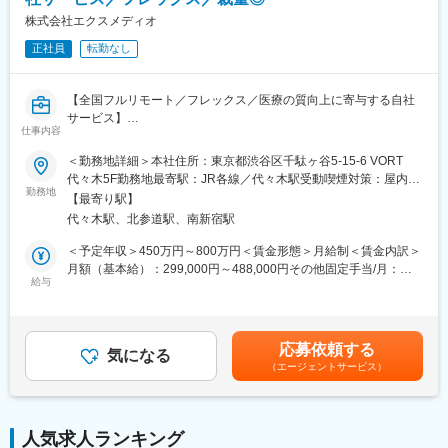
【取り扱い製品例】
■医療用医薬品の製品情報概要
株式会社エクスメディオ
■効果効能や臨床試験等のパンフレット
正社員
転勤なし
■座談会等の記録集
■MRの研修テキスト
■患者向け説明冊子
【全国フルリモート／フレックス／医療の質向上に寄与する自社
■Webサイトをはじめとする各種デジタル資材等
サービス】
仕事内容
【組織体制】
医師専用Webサービス・アプリを運営する当社にて、「ヒポク
＜勤務地詳細＞本社住所：東京都渋谷区千駄ヶ谷5-15-6 VORT
企画制作部は20名程度の部署になります。チーム体制で業務を行
ラ」のUI/UXデザイナーをお任せします。
代々木5F勤務地最寄駅：JR各線／代々木駅受動喫煙対策：屋内全
っており、1チームにつき5～7名で構成さています。製薬企業か
勤務地
面禁煙変更の範囲：会社の定める事業所（リモートワーク含む）
ら転職してきた方が多くいらっしゃり、経験・知識豊富なスタッ
【最寄り駅】
■業務内容：
フが揃っています。
代々木駅、北参道駅、南新宿駅
医師という専門性の高いユーザーに向き合い、プロダクト・マー
ケティング・ブランディングまで横断的に関わることができま
＜予定年収＞450万円～800万円＜賃金形態＞月給制＜賃金内訳＞
【キャリアパス】
す。PM・開発ディレクター・エンジニアと連携しながら、UI/UX
月額（基本給）：299,000円～488,000円その他固定手当/月：
ゆくゆくは販促資材の企画立案もお任せしたいと考えています。
にとどまらず、メール・広告・紙媒体まで、ユーザー体験を一貫
給与
10,000円固定残業手当/月：108,700円～175,100円（固定残業時
スケジュール作成から編集作業、デザイナーとの打合せ、クライ
して設計できる裁量のあるポジションです。中長期にわたる弊社
間45時間0分/月）超過した時間外労働の残業手当は追加支給＜月
アント(製薬企業)へのプレゼンテーションなど、業務の最初から最
が運営する医師向けWebサービス・アプリのブランディングも担
給＞417,700円～673,100円（一律手当を含む）＜昇給有無＞有＜
後まで携わるため、プランナーとしての力量やディレクション能
っていただきたいと考えています。
残業手当＞有＜給与補足＞■上記「その他固定手当」：在宅勤務手
力も身につきます。
応募依頼する
気になる
当賃金はあくまでも目安の金額であり、選考を通じて上下する可
（エージェントサービス）
■具体的には：
能性があります。月給(月額)は固定手当を含めた表記です。
【弊社の特徴】
・医師向けWebサービス・サイト・アプリに関するUI/UXデザイ
■ライター所属数は業界1位：
ン
業界内でも圧倒的に多くのライターが所属しているため、同社の
・サイト内に掲載される広告LPのデザイン
制作物・クオリティには定評があります。未経験から育て上げる
人気求人ランキング
・HTMLメールや広告バナー・SNS画像などWEBマーケティング