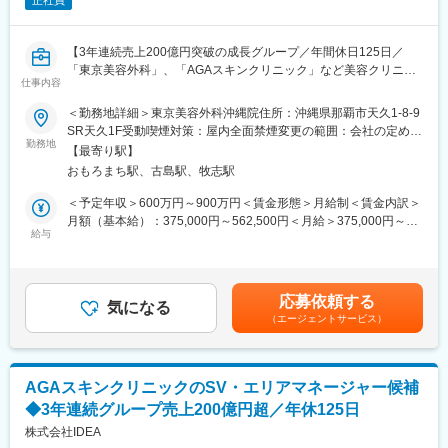
正社員
【3年連続売上200億円突破の成長グループ／年間休日125日／
「東京美容外科」、「AGAスキンクリニック」など美容クリニッ
仕事内容
クの総合的なコンサルティングを手がける会社】
＜勤務地詳細＞東京美容外科沖縄院住所：沖縄県那覇市天久1-8-9
全国で100院以上の自由診療クリニックを展開する当社にて、
SR天久1F受動喫煙対策：屋内全面禁煙変更の範囲：会社の定める
「東京美容外科」の売上増をミッションに、各業務をご担当頂き
勤務地
事業所
【最寄り駅】
ます。
おもろまち駅、古島駅、牧志駅
東京美容外科（https://www.tkc110.jp/）
＜予定年収＞600万円～900万円＜賃金形態＞月給制＜賃金内訳＞
■業務内容：
月額（基本給）：375,000円～562,500円＜月給＞375,000円～
・西日本エリアでの現場対応
給与
562,500円＜昇給有無＞有＜残業手当＞有＜給与補足＞※経験・能
・西日本エリアでの美容クリニックの売上、業績管理
力・年齢を考慮し決定いたします■賞与：年2回（7月、12月 昨
・エリアマネージャーとの連携
年実績4ヶ月分）■昇給：年1回（4月）賃金はあくまでも目安の金
・美容整形オペトラブル対応
額であり、選考を通じて上下する可能性があります。月給(月額)は
応募依頼する
・ドクターに関する各種対応
気になる
固定手当を含めた表記です。
（エージェントサービス）
・新規開院対応、不動産内覧等
・集客イベントやSNS等各種運用マネジメント
・学会調整対応
・その他資料作成、関連業務
AGAスキンクリニックのSV・エリアマネージャー候補
ご経験や得意分野を中心にお任せいたします。
◆3年連続グループ売上200億円超／年休125日
■ポジションの特徴：
株式会社IDEA