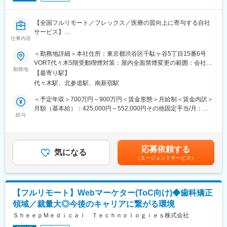
10時 出社（横浜院、朝礼参加し、メールチェック、院責との
MTG）
【全国フルリモート／フレックス／医療の質向上に寄与する自社
↓
サービス】
13時 昼休憩
仕事内容
↓
■担当業務
14時 （川崎院へ移動、院責とのMTG等）
＜勤務地詳細＞本社住所：東京都渋谷区千駄ヶ谷5丁目15番6号
「ヒポクラ」という医師専用のWebサービスのプロダクトマネー
↓
VORT代々木5階受動喫煙対策：屋内全面禁煙変更の範囲：会社の
ジャーをお任せします。
16時 （上?である統括とMTG等）
勤務地
定める事業所（リモートワーク含む）
【最寄り駅】
↓
代々木駅、北参道駅、南新宿駅
「ヒポクラ」：約75,000人以上の医師が参加する日本最大級の医
19時 帰宅
師専用SNS。医師が専門外の事象に遭遇した際に他の医師より知
＜予定年収＞700万円～900万円＜賃金形態＞月給制＜賃金内訳＞
見を得られるオンライン医局”として拡大中。
■当社について：
月額（基本給）：425,000円～552,000円その他固定手当/月：
◎2006年に医療機器商社として創業した当社は、主に美容整形・
給与
10,000円固定残業手当/月：153,000円～197,600円（固定残業時
■具体的な業務内容
美容外科で利用される美容機器の卸販売・賃貸・メンテナンスを
間45時間0分/月）超過した時間外労働の残業手当は追加支給＜月
・プロダクトのビジョンと戦略の策定・推進
行っており、各種医学会やセミナーにも積極的に出展し、国内・
給＞588,000円～759,600円（一律手当を含む）＜昇給有無＞有＜
・市場・競合・ユーザー分析
海外の様々な医療機器・美容機器等を紹介していました。
残業手当＞有＜給与補足＞固定手当として、在宅勤務手当(月1万
応募依頼する
・新サービス、新機能の企画、要件定義、仕様策定
◎2011年に医療コンサルティング会社と合併し、2012年10月よ
気になる
円)がございます。賃金はあくまでも目安の金額であり、選考を通
（エージェントサービス）
※最近の新機能例：診断RPG
り医療に特化したコンサルティングを主軸とした事業を展開して
じて上下する可能性があります。月給(月額)は固定手当を含めた表
・既存サービス、企画の運用・改善
います。
記です。
・開発チーム（エンジニア、デザイナー等）との連携とディレク
◎クリニックでは、当社の受付スタッフやカウンセラーが実務面
ション
をしっかりサポートいるため、既存店舗のサポートだけでなく新
【フルリモート】Webマーケター(ToC向け)◆歯科矯正
・KPIの設定と進捗管理、データに基づいた改善策の立案と実行
規開院も計画しています。今後は既存のクリニック以外に対して
領域／裁量大◎今後のキャリアに繋がる環境
・ロードマップの作成と管理
も積極的にコンサルティング事業を展開する予定です。
・部門間（経営層、営業、マーケティング等）の調整
ＳｈｅｅｐＭｅｄｉｃａｌ Ｔｅｃｈｎｏｌｏｇｉｅｓ株式会社
※ご本人の意向および試用期間中の業務状況などを踏まえて適材適