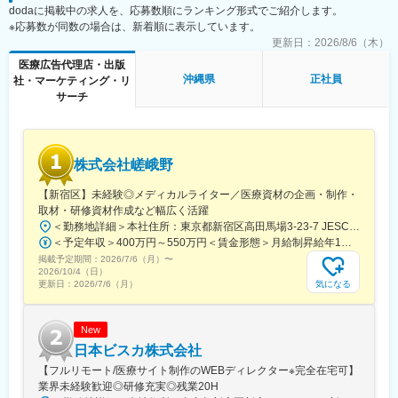
文化もある一方で、プロ集団として日々サービスクオリティの向
dodaに掲載中の求人を、応募数順にランキング形式でご紹介します。
に必要なデザイン
上に努めています。
※応募数が同数の場合は、新着順に表示しています。
・学会で配るチラシやリーフレット・会員獲得のためのダイレク
■グループ会社（医療系出版社）の創刊数も業界1位：
トメールのデザイン
更新日：
2026/8/6（木）
グループ会社であるメディカルレビュー社は業界内でトップの自
医療広告代理店・出版
社創刊数を誇っており、そのグループ会社である同社はその創刊
■働き方
沖縄県
正社員
社・マーケティング・リ
数の多さを支えています。
残業時間は10～20時間程とワークライフバランスを整えやすい環
サーチ
境です。
変更の範囲：会社の定める業務
全国フルリモート制を導入しており、場所を縛られず拡大中の自
社サービスに携わりたい方にお勧めです。
四半期に一回程度の対面で会うキックオフの機会もご用意してお
株式会社嵯峨野
ります。
【新宿区】未経験◎メディカルライター／医療資材の企画・制作・
■当社について：
取材・研修資材作成など幅広く活躍
当社は、「テクノロジーの力で人々の健康寿命を延ばす」ことを
＜勤務地詳細＞本社住所：東京都新宿区高田馬場3-23-7 JESCO高田馬場3F受動喫煙対策：屋内全面禁煙変更の範囲：会社の定める事業所（リモートワーク含む）
理念に掲げ、医師専用のWebサービスやアプリを展開していま
＜予定年収＞400万円～550万円＜賃金形態＞月給制昇給年1回、賞与年2回（実績）＜賃金内訳＞月額（基本給）：250,000円～350,000円＜月給＞250,000円～350,000円＜昇給有無＞有＜残業手当＞有＜給与補足＞経験・能力を考慮して決定します賃金はあくまでも目安の金額であり、選考を通じて上下する可能性があります。月給(月額)は固定手当を含めた表記です。
す。
掲載予定期間：
2026/7/6（月）
〜
2026/10/4（日）
当社が提供する「ヒポクラ」は、約70,000人以上の医師が参加す
気になる
更新日：
2026/7/6（月）
る日本最大級の医師専用SNSであり、診療科や地域を超えて医師
同士がつながり、日々の臨床現場での疑問や知見を共有できる“オ
ンライン医局”として多くの医師に活用されています。
New
日本ビスカ株式会社
コミュニティを通じて、医師は他の専門領域の知見を得たり、診
【フルリモート/医療サイト制作のWEBディレクター※完全在宅可】
療の選択肢を広げたりすることができ、結果的に患者さんにより
業界未経験歓迎◎研修充実◎残業20H
良い医療を届けることにつながっています。単なる情報共有にと