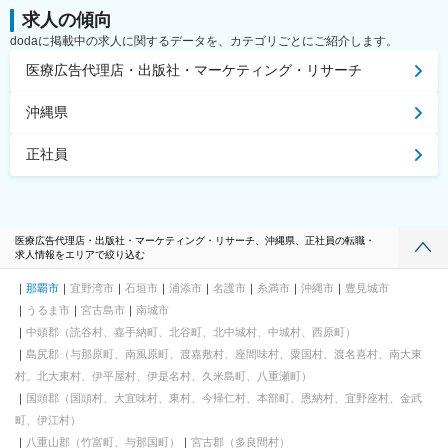
求人の傾向
dodaに掲載中の求人に関するデータを、カテゴリごとにご紹介します。
医療広告代理店・出版社・マーケティング・リサーチ
沖縄県
正社員
医療広告代理店・出版社・マーケティング・リサーチ、沖縄県、正社員の転職・
求人情報をエリアで絞り込む
那覇市
宜野湾市
石垣市
浦添市
名護市
糸満市
沖縄市
豊見城市
うるま市
宮古島市
南城市
中頭郡（読谷村、嘉手納町、北谷町、北中城村、中城村、西原町）
島尻郡（与那原町、南風原町、渡嘉敷村、座間味村、粟国村、渡名喜村、南大東
村、北大東村、伊平屋村、伊是名村、久米島町、八重瀬町）
国頭郡（国頭村、大宜味村、東村、今帰仁村、本部町、恩納村、宜野座村、金武
町、伊江村）
八重山郡（竹富町、与那国町）
宮古郡（多良間村）