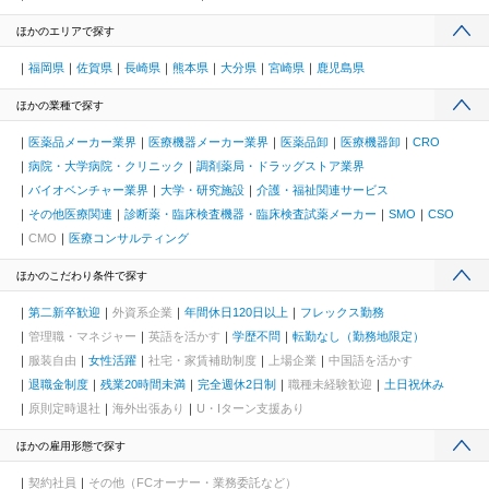
ほかのエリアで探す
福岡県
佐賀県
長崎県
熊本県
大分県
宮崎県
鹿児島県
ほかの業種で探す
医薬品メーカー業界
医療機器メーカー業界
医薬品卸
医療機器卸
CRO
病院・大学病院・クリニック
調剤薬局・ドラッグストア業界
バイオベンチャー業界
大学・研究施設
介護・福祉関連サービス
その他医療関連
診断薬・臨床検査機器・臨床検査試薬メーカー
SMO
CSO
CMO
医療コンサルティング
ほかのこだわり条件で探す
第二新卒歓迎
外資系企業
年間休日120日以上
フレックス勤務
管理職・マネジャー
英語を活かす
学歴不問
転勤なし（勤務地限定）
服装自由
女性活躍
社宅・家賃補助制度
上場企業
中国語を活かす
退職金制度
残業20時間未満
完全週休2日制
職種未経験歓迎
土日祝休み
原則定時退社
海外出張あり
U・Iターン支援あり
ほかの雇用形態で探す
契約社員
その他（FCオーナー・業務委託など）