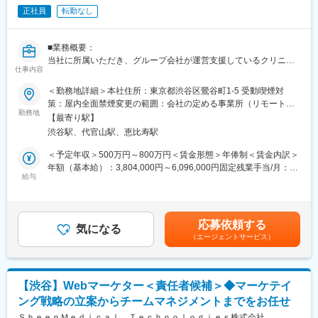
ィング・制作ディレクション・制作物ディレクション業務に関わ
正社員
転勤なし
る社内、社外関係者との折衝
※スキル次第では、更に上流のペルソナ設計や適切な訴求プランの
構築などもお任せしたいと思っています。
■業務概要：
当社に所属いただき、グループ会社が運営支援しているクリニッ
■組織構成
仕事内容
クのマーケティングを行うチームのリーダー候補です。
メンバーは約20名程度です。その中で部署に分かれ、ご自身の得
＜勤務地詳細＞本社住所：東京都渋谷区鶯谷町1-5 受動喫煙対
意とする分野で活躍いただいております。
■業務内容詳細：
策：屋内全面禁煙変更の範囲：会社の定める事業所（リモートワ
30代～40代のメンバーがほとんどで、若手にも活躍のチャンスが
◇2名～のチームマネジメント
勤務地
ーク含む）
あります。
【最寄り駅】
◇予実管理
遠方のメンバーもいるため、フルリモートが基本となります。そ
渋谷駅、代官山駅、恵比寿駅
◇予算計画策定
のため、メンバーとのやり取りはオンライン中心です。
◇マーケティング戦略・戦術立案／実行
＜予定年収＞500万円～800万円＜賃金形態＞年俸制＜賃金内訳＞
◇プロジェクトマネジメント
年額（基本給）：3,804,000円～6,096,000円固定残業手当/月：
■業務の魅力
※プレイングマネージャーとして、歯科矯正領域のマーケティング
給与
99,000円～159,000円（固定残業時間40時間0分/月）超過した時
急成長するクリニック支援と、歴史あるマウスピース矯正ブラン
戦略～実行まですべてお任せします。当社オリジナルの矯正プロ
間外労働の残業手当は追加支給＜月額＞416,000円～667,000円
ド『キレイライン矯正』の両マーケティングに関われる環境があ
ダクトのマーケティングに携われる他、店舗/エリアマーケティン
（12分割）（一律手当を含む）＜昇給有無＞有＜残業手当＞有賃
ります。
グのご経験も積むことが可能です。
金はあくまでも目安の金額であり、選考を通じて上下する可能性
そのため、「来院率」や「契約率」、売上といった事業の根幹デ
応募依頼する
気になる
があります。月給(月額)は固定手当を含めた表記です。
ータまで把握したマーケティングが可能です。
（エージェントサービス）
■事業概要：
そのデータを武器に、事業収益に直結する本質的な分析・施策を
親会社であるSheepMedical株式会社では、マウスピース矯正で国
立案し、自分の運用でクリニックのリードが増え、契約数が伸
内トップクラスの実績を持つキレイライン矯正のマウスピース等
び、売上が上がっていくという手触り感を感じられる業務です。
矯正器具の製造・販売を行っています。
【渋谷】Webマーケター＜責任者候補＞◆マーケテイ
キレイライン矯正は、美容クリニックや大手脱毛クリニックの立
変更の範囲：会社の定める業務
ング戦略の立案からチームマネジメントまでをお任せ
ち上げを行った医師でもある当社CEOと、業界で名前の知られる
マーケティング会社の代表がタッグを組み「矯正を通じて笑顔に
ＳｈｅｅｐＭｅｄｉｃａｌ Ｔｅｃｈｎｏｌｏｇｉｅｓ株式会社