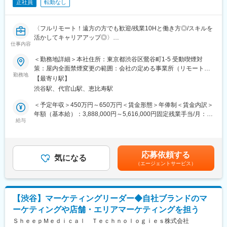
正社員
転勤なし
所を判断していきます。
※少数精鋭で実力主義、かつ積極性・協力性・スピードを重んじる
組織です。
〈フルリモート！遠方の方でも歓迎/残業10Hと働き方◎/スキルを
早期にチームリードをお任せするケースもあります。
活かしてキャリアアップ◎〉
仕事内容
■組織体制※製薬事業部
■業務概要：
＜勤務地詳細＞本社住所：東京都渋谷区鶯谷町1-5 受動喫煙対
ディレクター、UXUIデザイナー、エンジニア（バックエンド、フ
グループ会社が運営支援している全国23院の歯科クリニックのマ
策：屋内全面禁煙変更の範囲：会社の定める事業所（リモートワ
ロントエンド、インフラ、AI各種在籍。業務委託・外注含む）で
ーケティングに携わっていただくポジションです。toC領域での
勤務地
ーク含む）
プロダクトチームを組成。現PdMは業務委託で活躍されており、
【最寄り駅】
GoogleやYahoo！リスティング広告やSEOをメインに活躍されて
今回は正社員のプロダクトマネージャーとして中心的な役割をお
渋谷駅、代官山駅、恵比寿駅
来られた方を募集しています。
任せいたします。
歯科矯正マーケティングの領域において、国内トップクラスのノ
＜予定年収＞450万円～650万円＜賃金形態＞年俸制＜賃金内訳＞
※医療業界経験者も居りますので、業界知識は不問です。
ウハウをもつマーケターと一緒に業務を行っていただけます。
年額（基本給）：3,888,000円～5,616,000円固定残業手当/月：
そして、クリニックのリード獲得だけでなく、その後のクリニッ
給与
51,000円～74,000円（固定残業時間20時間0分/月）超過した時間
■働き方
クへの来院率や契約率まで、自社データをフル活用したマーケテ
外労働の残業手当は追加支給＜月額＞375,000円～542,000円（12
残業時間は10～20時間程とワークライフバランスを整えやすい環
ィングにも携われます。
分割）（一律手当を含む）＜昇給有無＞有＜残業手当＞有賃金は
境です。
あくまでも目安の金額であり、選考を通じて上下する可能性があ
全国フルリモート制を導入しており、場所を縛られず拡大中の自
応募依頼する
■業務内容詳細：
気になる
ります。月給(月額)は固定手当を含めた表記です。
社サービスに携わりたい方にお勧めです。
（エージェントサービス）
◇マーケティング戦略の立案・遂行
四半期に一回程度の対面で会うキックオフの機会もご用意してお
・分析した数値・市場のトレンドを元に、担当する事業の売上を
ります。
最大化するためのマーケティング戦略の立案・遂行
◇各WEB媒体の広告運用と関連業務全般
変更の範囲：会社の定める業務
【渋谷】マーケティングリーダー◆自社ブランドのマ
・Googleリスティング広告、SNS広告を中心に運用
ーケティングや店舗・エリアマーケティングを担う
・LPOの企画立案からLP制作のディレクション・広告バナー／動
画広告／記事LP／LP／HP／ステップメール etc. の企画・ライテ
ＳｈｅｅｐＭｅｄｉｃａｌ Ｔｅｃｈｎｏｌｏｇｉｅｓ株式会社