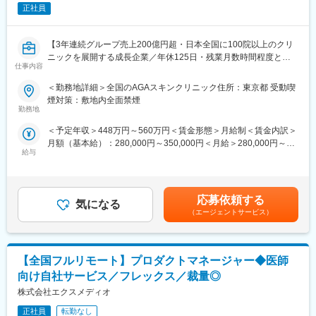
・他部署や担当エリアのドクター、ナース等とのやり取りが多い
正社員
為、コミュニケーション能力を活かして業務遂行いただくことが
求められます。
・各業務を完遂するための責任感を持ち、柔軟な対応や思考力を
【3年連続グループ売上200億円超・日本全国に100院以上のクリ
活かして臨機応変な対応のできる方を求めています。
ニックを展開する成長企業／年休125日・残業月数時間程度とメ
仕事内容
リハリのついた働き方が可能】
変更の範囲：会社の定める業務
■業務内容：
＜勤務地詳細＞全国のAGAスキンクリニック住所：東京都 受動喫
全国に展開している発毛専門クリニック「AGAスキンクリニッ
煙対策：敷地内全面禁煙
ク」にて、3～6院を管理していただく、マネージャー候補を募集
勤務地
いたします。
＜予定年収＞448万円～560万円＜賃金形態＞月給制＜賃金内訳＞
※初任地に関しては、選考を通じてご希望をお伺いし、考慮した上
月額（基本給）：280,000円～350,000円＜月給＞280,000円～
で決定いたします。
給与
350,000円＜昇給有無＞有＜残業手当＞有＜給与補足＞※経験・能
力を考慮し決定いたします。■賞与：年2回（7月、12月）※昨年実
■業務詳細：
績績2か月分×2回■昇給：年1回（4月）賃金はあくまでも目安の金
・担当エリア各クリニックの売上管理、在庫管理、目標管理
額であり、選考を通じて上下する可能性があります。月給(月額)は
・クリニックスタッフの採用業務（面接など）
応募依頼する
気になる
固定手当を含めた表記です。
・受付スタッフの教育、指導、マネジメント
（エージェントサービス）
・本部会議への参加
・各種研修参加（年数回）
・各種トラブル対応（設備関連・クレーム）、改善対応
【全国フルリモート】プロダクトマネージャー◆医師
月に20日程度、管理している医院で勤務いたします。クリニック
の中心メンバー、将来のマネージャー候補として、ご活躍頂ける
向け自社サービス／フレックス／裁量◎
方を募集いたします。
株式会社エクスメディオ
■勤務例：横浜のマネージャー候補の主な1日の流れ
正社員
転勤なし