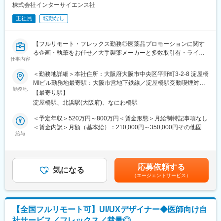
マーケティング会社の代表がタッグを組み「矯正を通じて笑顔に
株式会社インターサイエンス社
なる人を増やしたい」という志によって生まれたブランドです。
正社員
転勤なし
『高額でハードルが高い』という従来のイメージを変え、多くの
方の歯の悩みを解決したいとブランドを育ててきた結果、既に10
万人以上の患者様が笑顔になるお手伝いをしてきました。
【フルリモート・フレックス勤務◎医薬品プロモーションに関す
2022年6月にマーケティングに特化した子会社である
る企画・執筆をお任せ／大手製薬メーカーと多数取引有・ライタ
SheepMedical Technologies株式会社を設立、また同年9月にはク
仕事内容
ー所属業界No.1】
リニックの運営支援を提供する子会社アルディバラン株式会社を
＜勤務地詳細＞本社住所：大阪府大阪市中央区平野町3-2-8 淀屋橋
設立し、キレイライン矯正だけにとどまらず幅広い歯科の領域で
【はじめに】
MIビル勤務地最寄駅：大阪市営地下鉄線／淀屋橋駅受動喫煙対
患者様を笑顔にするサービスを展開しております。
本求人はメディカルライターの募集です。医薬品に関する資料
勤務地
策：屋内全面禁煙変更の範囲：会社の定める事業所（リモートワ
【最寄り駅】
（パンフレットや冊子など）の企画～制作までをお任せします。
ーク含む）
変更の範囲：会社の定める業務
淀屋橋駅、北浜駅(大阪府)、なにわ橋駅
※薬効・薬理作用・成分解説などが書かれた製品情報などのプロモ
ーションです。
＜予定年収＞520万円～800万円＜賃金形態＞月給制特記事項なし
＜賃金内訳＞月額（基本給）：210,000円～350,000円その他固定
【職務内容】
給与
手当/月：22,000円～40,000円＜月給＞232,000円～390,000円＜
■顧客とのミーティング・ディスカッション（ご要望等をヒアリン
昇給有無＞有＜残業手当＞有＜給与補足＞■賞与：年2回（その他
グ）
決算賞与有り）■年収に関しては前職の経験を考慮いたします。■
■原稿作成に必要な情報収集：
昇給：有（年4回人事考課がありますが、原則評価が下がることは
応募依頼する
医学文献検索、お医者様や患者様へのインタビュー、座談会開
気になる
ありません）賃金はあくまでも目安の金額であり、選考を通じて
（エージェントサービス）
催、学会取材などから情報を収集いただきます。
上下する可能性があります。月給(月額)は固定手当を含めた表記で
■原稿作成：
す。
患者様や一般の方向けへの作成もあるため、難しい内容を理解し
やすく、科学的に正しく作成いただきます。
【全国フルリモート可】UI/UXデザイナー◆医師向け自
社サービス／フレックス／裁量◎