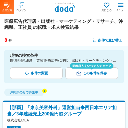
会員登録
ログイン
気になる
メニュー
医療広告代理店・出版社・マーケティング・リサーチ、沖
縄県、正社員
の転職・求人検索結果
8
条件で並び替え
件
現在の検索条件
[勤務地]沖縄県 [業種]医療広告代理店・出版社・マーケティング・リサーチ-医薬品・医療機器・ライフサイエンス・医療系サービス [雇用形態]正社員
新着求人をいつでもチェック
条件の変更
この条件を保存
沖縄県
のみで募集中
【那覇】「東京美容外科」運営担当◆西日本エリア担
当／3年連続売上200億円超グループ
株式会社IDEA