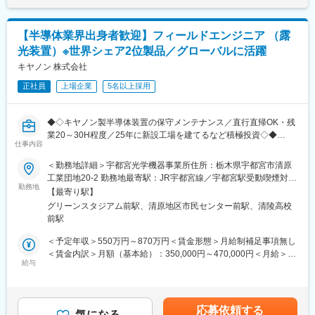
【担当エリア】大阪、奈良、兵庫、滋賀、京都、三重の一部のエ
リアの中から、最初は大阪エリアをお任せする予定です。
【半導体業界出身者歓迎】フィールドエンジニア （露
■教育体制：
光装置）※世界シェア2位製品／グローバルに活躍
※業界未経験の方もキャッチアップいただける環境がございます。
東京にて透析、生体、メカニックの基本を勉強（座学で3~4日）
キヤノン 株式会社
その後静岡事業所（静岡県牧之原市静谷498-1）で2~3カ月くらい
正社員
上場企業
5名以上採用
作業の練習
※マンスリーマンションやホテルを企業にて用意します。
◆◇キヤノン製半導体装置の保守メンテナンス／直行直帰OK・残
■就業環境：
業20～30H程度／25年に新設工場を建てるなど積極投資◇◆
・シフト勤務のため土日対応あり（月の半分以上※時期による）、
仕事内容
土日対応があった場合は代休取得が可能です。
■求人のポイント
＜勤務地詳細＞宇都宮光学機器事業所住所：栃木県宇都宮市清原
・クリニックが休みの時、修理メンテナンス、据え付け作業があ
海外展開が多く、世界シェア2位（シェア率34％）製品に携われ
工業団地20-2 勤務地最寄駅：JR宇都宮線／宇都宮駅受動喫煙対
ります。
ます。クリーンルームでのメンテナンスにつき環境は整っており
勤務地
策：屋内全面禁煙変更の範囲：会社の定める事業所
・夜間の問い合わせ、トラブルなどについては365日対応のコー
【最寄り駅】
ます。また微細、繊細な装置につき保全の技術力も身に着けられ
ルセンターにて対応を行っています。
グリーンスタジアム前駅、清原地区市民センター前駅、清陵高校
ます。
(なお、トラブル内容によってでコールセンターが対処できない場
前駅
合は、輪番で回ってくる電話対応当番に連絡がありますが、緊急
■職務概要
＜予定年収＞550万円～870万円＜賃金形態＞月給制補足事項無し
対応は現状年に1回あるかないか程度です。)
キヤノン製半導体露光装置の保守メンテナンス、トラブル対応、
＜賃金内訳＞月額（基本給）：350,000円～470,000円＜月給＞
・テレワーク一部導入（地方拠点など）
性能分析、ソリューション提案などを担当して頂きます。
給与
350,000円～470,000円＜昇給有無＞有＜残業手当＞有＜給与補足
・支店によるが直行直帰あまりなく、一旦朝、会社に来て朝礼す
お客様先へは基本1日1件程度、社用車で移動できる1時間程度の
＞※上記はあくまで想定年収であり、ご選考を通じて最終的に決定
る習慣が有ります。
範囲をお任せします。拠点間での応援が発生することもあります
いたします。■昇給：年1回(1月)■賞与：年2回(6月、12月)賃金は
が、平均すると1回/3か月程度となります。
あくまでも目安の金額であり、選考を通じて上下する可能性があ
■当社の魅力：
応募依頼する
【入社後まずお任せをする業務】
気になる