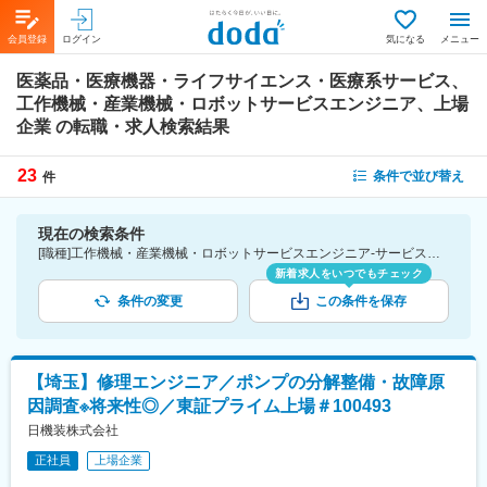
会員登録
ログイン
気になる
メニュー
医薬品・医療機器・ライフサイエンス・医療系サービス、
工作機械・産業機械・ロボットサービスエンジニア、上場
企業
の転職・求人検索結果
23
条件で並び替え
件
現在の検索条件
[職種]工作機械・産業機械・ロボットサービスエンジニア-サービスエンジニア・サポートエンジニア [業種]医薬品・医療機器・ライフサイエンス・医療系サービス [詳細条件](会社・職場の環境)上場企業
新着求人をいつでもチェック
条件の変更
この条件を保存
【埼玉】修理エンジニア／ポンプの分解整備・故障原
因調査※将来性◎／東証プライム上場＃100493
日機装株式会社
正社員
上場企業