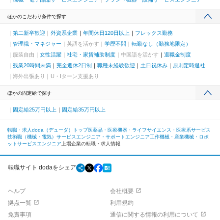
ほかのこだわり条件で探す
第二新卒歓迎
外資系企業
年間休日120日以上
フレックス勤務
管理職・マネジャー
英語を活かす
学歴不問
転勤なし（勤務地限定）
服装自由
女性活躍
社宅・家賃補助制度
中国語を活かす
退職金制度
残業20時間未満
完全週休2日制
職種未経験歓迎
土日祝休み
原則定時退社
海外出張あり
U・Iターン支援あり
ほかの固定給で探す
固定給25万円以上
固定給35万円以上
転職・求人doda（デューダ）トップ
医薬品・医療機器・ライフサイエンス・医療系サービス
技術職（機械・電気）
サービスエンジニア・サポートエンジニア
工作機械・産業機械・ロボ
ットサービスエンジニア
上場企業の転職・求人情報
転職サイト dodaをシェア
ヘルプ
会社概要
拠点一覧
利用規約
免責事項
通信に関する情報の利用について