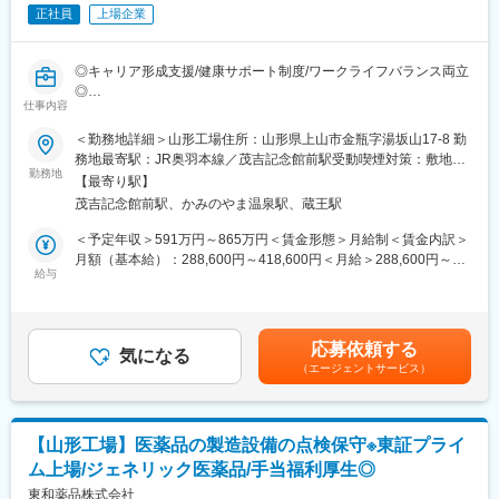
保守点検、大型空調機のメンテナンス、建築設備（ICカード）、
正社員
上場企業
宅配ボックスの設置・修理、コピー機メンテナンスなど。
◎キャリア形成支援/健康サポート制度/ワークライフバランス両立
■働き方：
◎
・コールセンターが1次受付を担当するため、お客様からの直接の
仕事内容
電話対応はありません。
■業務内容：
・休日出勤は医療機器の設置などで発生する場合がありますが、
＜勤務地詳細＞山形工場住所：山形県上山市金瓶字湯坂山17-8 勤
医薬品製造工場における設備点検・保守メンテナンス業務をお任
月1～2日程度で、発生時は必ず振替休日を取得いただきます。
務地最寄駅：JR奥羽本線／茂吉記念館前駅受動喫煙対策：敷地内
せいたします。
・夜間対応・緊急呼出しはありません。
勤務地
全面禁煙変更の範囲：会社の定める事業所
【最寄り駅】
・直行直帰も可能です。
茂吉記念館前駅、かみのやま温泉駅、蔵王駅
■業務詳細：
・生産設備保守業務
■出張について：
＜予定年収＞591万円～865万円＜賃金形態＞月給制＜賃金内訳＞
・設備トラブル対応
・担当エリアに応じて出張が発生しますが、チームで調整し偏り
月額（基本給）：288,600円～418,600円＜月給＞288,600円～
・新規生産設備導入工事
が出ないよう配慮しています。
給与
418,600円＜昇給有無＞有＜残業手当＞有＜給与補足＞■賞与あ
・製造現場への機械設備基礎教育
・担当エリアが中部＆静岡のため、静岡以外の周辺の県は基本日
り：年2回支給（前年度実績：計6カ月分）■時間外労働、休日労
・各種プロジェクトサブリーダー
帰り対応となります。
働、深夜労働、交替勤務手当あり（就業規則による）■昇給あり賃
・改善活動推進
・静岡に１か月に１～２回訪問する可能性がございます。（その
金はあくまでも目安の金額であり、選考を通じて上下する可能性
応募依頼する
際は１泊対応予定）
気になる
があります。月給(月額)は固定手当を含めた表記です。
（エージェントサービス）
就業場所の変更の範囲：会社の定める事業所
従事すべき業務の変更の範囲：会社の定める業務
■転勤：
・基本なし
■ジェネリック医薬品とは：
【山形工場】医薬品の製造設備の点検保守※東証プライ
ジェネリック医薬品は、新薬の特許期間などが過ぎた後に他のメ
■入社後の研修・フォロー体制：
ム上場/ジェネリック医薬品/手当福利厚生◎
ーカーから同じ有効成分でつくられるお薬です。効き目、品質、
入社後は全体オリエンテーションから始まり、製品ごとの知識研
安全性が新薬と同等でありながら低価格で提供できます。今、日
東和薬品株式会社
修を行います。