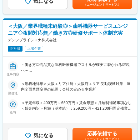
■入社後の業務：
によっては在宅勤務も使用可能です。
気になる
含めた表記です。
（エージェントサービス）
2～3ヶ月の期間でトレーニング機を使っての研修や東村山での技
夜間作業はほぼありませんが、休日に遠方への移動が発生する場
術研修（設計、製造、品質部門での研修）を実施し、製品に関し
合がございます。転勤も当面ありません。
て学んでいただきます。配属後はOJT研修で業務を覚えていただ
きます。
■当部署の取り組み：
＜大阪／業界職種未経験◎＞歯科機器サービスエンジ
インフラ関連製品や、注目されている脱酸素に関する製品などに
ニア◇夜間対応無／働き方◎研修サポート体制充実
■働き方：
携わることができ、責任感ややりがいを感じていただけます。な
・一か月の７割程度が出張対応です。（日曜日が移動日になるこ
デンツプライシロナ株式会社
お、今後はグローバルな整備体制整えていく予定となっていま
ともあります）
す。
正社員
上場企業
・国内のお客様先は電子部品メーカーの製造工場です。
また、扱い製品の幅が広くエンジニアとしての成長や面白味を感
・中国、韓国、台湾、シンガポール、マレーシア等海外出張へ行
じていただけます。
くこともあります。
部署としては様々なバックグラウンドをお持ちの方が活躍されて
～働き方◎高品質な歯科医療機器でスキルが確実に磨かれる環境
（複数拠点にて２週間～20日間程度の出張）
いるため、良い刺激を生んでおり、近年始めたお客様アンケート
へ～
・夜間の緊急対応等はほぼありません。
では高評価をいただいています。
仕事内容
・残業10～20h程度です。
直近ではお客様からの依頼に応えるだけでなく、お客様へメンテ
■業務内容：
＜勤務地詳細＞大阪エリア住所：大阪府エリア 受動喫煙対策：屋
・在宅やフレックスタイムは状況に応じて活用できます。
ナンスや製品導入等の提案にも力を入れています。
大阪を拠点にした歯科院内での歯科治療機械の保守・点検・修理
内全面禁煙変更の範囲：会社の定める事業所
・転勤は当面ありません。
業務担当の募集です！
勤務地
変更の範囲：会社の定める業務
■担当エリア：
＜予定年収＞400万円～650万円＜賃金形態＞月給制補足事項なし
＜具体的な業務＞
東日本 静岡～青森まで北海道含む
＜賃金内訳＞月額（基本給）：259,200円～421,200円固定残業手
大阪を中心とした＜関西（一部北陸）＞地域のお客様を担当いた
海外 中国、韓国、台湾、シンガポール、マレーシア等
給与
当/月：40,500円～65,813円（固定残業時間20時間0分/月）超過し
だきます。
た時間外労働の残業手当は追加支給＜月給＞299,700円～487,013
フィールドサービスエンジニアとして、フィールドサポート業
■仕事の魅力・やりがい：
円（一律手当を含む）＜昇給有無＞有＜残業手当＞有＜給与補足
務、装置の点検、修理対応、お客様への説明、見積提示、価格交
少数精鋭チーム（7名体制、平均年齢は38歳）で、業務を遂行し
＞※給与詳細は経験・能力・スキルに応じ、選考の過程を通じて決
渉をお任せいたします！
応募依頼する
ています。
気になる
定します。※上記年収は、インセンティブ賞与を含んだ想定金額で
（エージェントサービス）