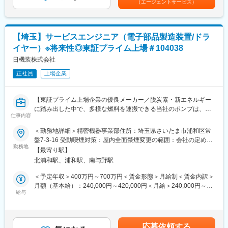
・営業への技術サポート（顧客折衝・技術提案・見積作成）
（エージェントサービス）
医療・安全技術製品の製造・販売を手掛けるドイツ発祥のメーカ
・営業所での修理対応
ー。今では190ヶ国以上に事業展開をしており、総勢16,000人を
※業務スキルが身についてきたら1人での対応が多くなります。
超える社員が世界中の病院、消防隊、レスキューサービス、公共
機関、鉱業、工業に従事する人々の命や安全を守っています。
【埼玉】サービスエンジニア（電子部品製造装置/ドラ
■入社後の業務内容：
埼玉での研修（1～3ヶ月）⇒拠点でのOJT研修（1年目中）⇒独り
イヤー）※将来性◎東証プライム上場＃104038
立ち
日機装株式会社
スキル・経験によってお任せする業務を調整します。
正社員
上場企業
■担当製品・お客様先：
・ポンプ製品：キャンドモータ－ポンプ、往復動ポンプ 、グルー
【東証プライム上場企業の優良メーカー／脱炭素・新エネルギー
プ（CE＆IG）製品など
に踏み出した中で、多様な燃料を運搬できる当社のポンプは、時
・お客様先：化学コンビナート、官庁上下水道、発電所、ガス等
仕事内容
代に沿ったアプローチができるため、ニーズ拡大しており、将来
のライフラインなど
性抜群です】
※担当エリア：愛知県、岐阜県、三重県、静岡県西部（藤枝市以
＜勤務地詳細＞精密機器事業部住所：埼玉県さいたま市浦和区常
西）石川県、富山県
盤7-3-16 受動喫煙対策：屋内全面禁煙変更の範囲：会社の定める
■業務概要：
勤務地
事業所（リモートワーク含む）
【最寄り駅】
精密機器事業部にて電子部品製造装置や等のサービスエンジニア
■働き方：
北浦和駅、浦和駅、南与野駅
をお任せします。
基本の働き方としてはお客様先へ訪問し、メンテナンスを行いま
す。
＜予定年収＞400万円～700万円＜賃金形態＞月給制＜賃金内訳＞
■業務詳細：
お客様先が近い場合もあれば、遠方に行き対応する事もあるため
月額（基本給）：240,000円～420,000円＜月給＞240,000円～
・装置納入時の荷下ろし（立ち合い指示）据付、改造、試運転
外出や出張が基本です。
給与
420,000円＜昇給有無＞有＜残業手当＞有＜給与補足＞※給与詳細
・製造工場への定期点検
（外出の頻度は平均して業務の3分の2です。1回の出張期間は数
は経験・能力・前職給与等を踏まえて決定■賞与：年2回（6月/12
・修理対応（修理見積りの為の調査および見積り作成）
日～数週間程度。）
月）昨年度実績賞与4.5か月賃金はあくまでも目安の金額であり、
直行直帰なども可能ですので、柔軟にご活用いただけます。場合
選考を通じて上下する可能性があります。月給(月額)は固定手当を
応募依頼する