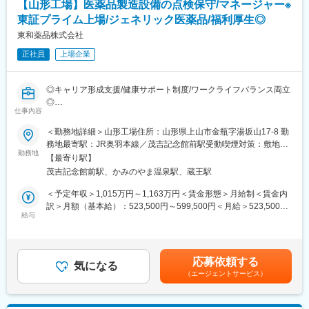
【山形工場】医薬品製造設備の点検保守/マネージャー※
・営業への技術サポート、サービス員からの営業活動（顧客折
【同社の特徴】
東証プライム上場/ジェネリック医薬品/福利厚生◎
衝・技術提案・見積作成）
1981年に設立し、微生物検査に使用する動物血液と血清、培地の
東和薬品株式会社
製造と販売から事業を開始。微生物培の原料として動物の血液が
■業務魅力：
必要不可欠である点に着目し、ウサギやヒツジ、ウマなど取り扱
正社員
上場企業
・インフラ関連製品や、注目されている脱炭素に関する製品（海
い品目を増やして参りました。それまで培ってきたノウハウを基
外グループ会社CE&IG製品）に携わることができ、責任感ややり
にモノクロおよびポリクロ等抗体受託サービスを手掛け、微生物
がいを感じていただけます。
培地の製品ラインアップを充実、最近では細胞の培養に用いる組
◎キャリア形成支援/健康サポート制度/ワークライフバランス両立
・扱い製品の幅が広くエンジニアとしての成長や面白味を感じて
織培養培地の開発に特に注力してきました。
◎
いただけます。
仕事内容
・部署としては様々なバックグラウンドをお持ちの方が活躍され
変更の範囲：会社の定める業務
■業務内容：
＜勤務地詳細＞山形工場住所：山形県上山市金瓶字湯坂山17-8 勤
ているため、良い刺激を生んでおり、近年始めたお客様アンケー
下記の部署内代表的業務を遂行する上でのマネジメント業務をし
務地最寄駅：JR奥羽本線／茂吉記念館前駅受動喫煙対策：敷地内
トでは高評価をいただいています。
ていただきます。
勤務地
全面禁煙変更の範囲：会社の定める事業所
・直近ではお客様からの依頼に応えるだけでなく、お客様へメン
【最寄り駅】
テナンスや製品導入等の提案にも力を入れています。
茂吉記念館前駅、かみのやま温泉駅、蔵王駅
■業務詳細：
・医薬品の生産設備、ユーティリティー設備の維持管理
＜予定年収＞1,015万円～1,163万円＜賃金形態＞月給制＜賃金内
■担当製品：
・新規設備の導入、設備移設及び改造
訳＞月額（基本給）：523,500円～599,500円＜月給＞523,500円
・ポンプ製品（クライオジェニックポンプ等）
・設備巡回、定期点検、自社修理の対応・突発故障の対応
給与
～599,500円＜昇給有無＞有＜残業手当＞有＜給与補足＞■賞与あ
・お客様先：化学コンビナート、官庁上下水道、発電所、ガス、
・消防設備、受変電設備などの法定点検対応
り：年2回支給（前年度実績：計6カ月分）■時間外労働、休日労
等のライフラインなど
・省エネ法に関する各種書類提出対応、電気・ガス使用料削減に
働、深夜労働、交替勤務手当あり（就業規則による）■昇給あり賃
関する省エネ対悪の立案・計画・実行
金はあくまでも目安の金額であり、選考を通じて上下する可能性
■働き方：
応募依頼する
気になる
があります。月給(月額)は固定手当を含めた表記です。
・基本の働き方としてはお客様先へ訪問し、メンテナンスを行い
（エージェントサービス）
■組織構成：
ます。
50代以上3名、40代～20代 10名程度
・直行直帰なども柔軟に活用できる環境が整っています。
・担当するお客様によっては、出張頻度や期間が異なり、1年に1-