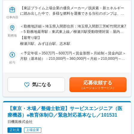
【東証プライム上場企業の優良メーカー／脱炭素・新エネルギー
に踏み出した中で、多様な燃料を運搬できる当社のポンプは、時
仕事内容
代に沿ったアプローチができるため、ニーズ拡大しており、将来
性抜群です】
＜勤務地詳細＞埼玉県入間郡住所：埼玉県入間郡三芳町竹間沢東7
－5 勤務地最寄駅：東武東上線／柳瀬川駅受動喫煙対策：屋内全
■業務概要：
勤務地
面禁煙変更の範囲：会社の定める事業所
【最寄り駅】
当社インダストリアル事業本部にて、自社製ポンプの修理・整備
柳瀬川駅、みずほ台駅、志木駅
を担当する修理エンジニアとしてご活躍いただきます。
＜予定年収＞350万円～600万円＜賃金形態＞月給制＜賃金内訳＞
埼玉拠点に戻ってきたポンプを対象に、補修、分解整備、組立、
月額（基本給）：210,000円～360,000円＜月給＞210,000円～
故障原因の調査などをお任せします。
給与
360,000円＜昇給有無＞有＜残業手当＞有＜給与補足＞※給与詳細
対象製品は、主にノンシールポンプや往復動ポンプです。
は経験・能力・前職給与等を踏まえて決定※賞与：年2回（6月／
12月）昨年度実績賞与4.5カ月賃金はあくまでも目安の金額であ
日々の業務は拠点内での整備対応が中心となり、チームで協力し
り、選考を通じて上下する可能性があります。月給(月額)は固定手
応募依頼する
ながら作業を進めていただきます。
気になる
当を含めた表記です。
（エージェントサービス）
案件によっては、1週間程度で完了するものから、数カ月単位で対
応するものまであり、幅広い整備経験を積むことができます。
【東京・木場／整備士歓迎】サービスエンジニア（医
■業務詳細：
療機器）※教育体制◎／緊急対応基本なし／101531
・自社製品の分解・整備・組立
≪対象製品≫ ノンシールポンプ、往復動ポンプなど
日機装株式会社
≪使用工具≫ レンチ、ラチェット、スパナなどの一般工具
正社員
上場企業
・故障・トラブルが発生したポンプの原因調査