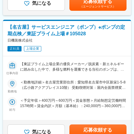
応募依頼する
＜文書管理＞
気になる
ります。月給(月額)は固定手当を含めた表記です。
※語学力や技術を磨くために海外での挑戦をすることは希望があれ
（エージェントサービス）
決められた文書を作成し、製品へ添付及び適切に管理を行う。
ば可能です！
＜目標の達成＞
顧客の要求を考慮して点検・修理を提案しながら、継続的にメン
■働き方
テナンスの受注を目指す。また、設定されたKPIの達成に取り組
・配属後は基本的に社用車でお客様先に伺っていただきます。直
【名古屋】サービスエンジニア（ポンプ）※ポンプの定
む。
行直帰も可能です。
期点検／東証プライム上場＃105028
＜顧客対応＞
・休日は交代で対応をしますが、頻度としては1回/2か月となり、
他部署（サービス、営業、品質など）と協力をし、顧客から頂く
日機装株式会社
休日対応したばあいは代休を取得いただきます。
故障、クレーム等への対応を行う。また、品質保証/レギュラトリ
・基本的に時間外や深夜帯の呼び出しはございません。
正社員
上場企業
ーへ苦情報告も実施。
＜改善活動＞
顧客満足度を高め、アフターサービスの作業効率や品質を高める
変更の範囲：会社の定める業務
【東証プライム上場企業の優良メーカー／脱炭素・新エネルギー
ための改善提案を実施（EHSの改善活動を含む）。
に踏み出した中で、多様な燃料を運搬できる当社のポンプは、時
仕事内容
代に沿ったアプローチができるため、ニーズ拡大しており、将来
■取扱製品：
性◎】
＜勤務地詳細＞名古屋営業部住所：愛知県名古屋市中区新栄1-5-8
主に扱うガス検知器は、製造工場や倉庫、作業現場などといった
（広小路アクアプレイス10階） 受動喫煙対策：屋内全面禁煙変更
幅広い場所で用いられており、現場で働く作業員を有毒なガスや
■業務概要：
勤務地
の範囲：会社の定める事業所
火災による危険から守るために必要不可欠な存在です。
当社インダストリアル事業本部のサービスエンジニアをお任せし
＜予定年収＞400万円～600万円＜賃金形態＞月給制想定労働時間
ます。
■働き方：
157時間＜賃金内訳＞月額（基本給）：240,000円～360,000円＜
平日の点検がメインとなり、土日の対応が発生することは滅多に
給与
月給＞240,000円～360,000円＜昇給有無＞有＜残業手当＞有＜給
■主な業務内容：
ございません。フレックス制度も活用いただけるため、柔軟な働
与補足＞※給与詳細は経験・能力・前職給与等を踏まえて決定■賞
・ポンプの定期点検（分解、部品検査等）、据え付け、試運転調
き方が可能です。※場合によっては出張が発生します。
与：年2回（6月／12月）昨年度実績賞与4.5か月賃金はあくまで
整
も目安の金額であり、選考を通じて上下する可能性があります。
・ポンプ故障時の原因調査、故障機器の分解点検、交換等
応募依頼する
【ドレーゲルについて】
気になる
月給(月額)は固定手当を含めた表記です。