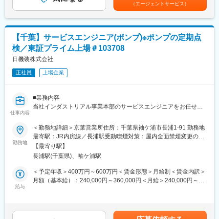
ます。賃金はあくまでも目安の金額であり、選考を通じて上下す
（エージェントサービス）
修を行います。トレーニング施設にて、より実務に近い実践的な
る可能性があります。月給(月額)は固定手当を含めた表記です。
＜取扱製品＞
研修も受講可能です。
商材は高い精度と優れたデザイン性を兼ね備えた高級感のある機
専属のサポート部門や先輩社員が伴走し、グループチャットを通
器で、医療従事者からも高い評価を得ています。
じて困った時にはタイムリーに支援できる体制を整えています。
【千葉】サービスエンジニア(ポンプ)※ポンプの定期点
検／東証プライム上場＃103708
・取扱製品当社取り扱い歯科用機器（CAD/CAM/CT装置他）
変更の範囲：会社の定める業務
上記製品以外、院内LAN機器類・システムのネットワークにある
日機装株式会社
他社製品との接続
正社員
上場企業
※下記企業HP内に商品の説明がございます。
https://www.dentsplysirona.com/ja-jp
■業務内容
当社インダストリアル事業本部のサービスエンジニアをお任せし
＜過去に入社された方の経歴＞
仕事内容
ます。
医療機器エンジニア、自動車整備士、エレベーターまたは自動ド
＜勤務地詳細＞京葉営業所住所：千葉県袖ケ浦市長浦1-91 勤務地
アの保守点検、ITシステムの開発エンジニア、大型空調機のメン
■主な業務内容
最寄駅：JR内房線／長浦駅受動喫煙対策：屋内全面禁煙変更の範
テナンス、建築設備（ICカード）、宅配ボックスの設置・修理、
・ポンプの定期点検（分解、部品検査等）、据え付け、試運転調
勤務地
囲：会社の定める事業所（リモートワーク含む）
コピー機メンテナンスなど
【最寄り駅】
整
PCなどの機械の組み立てや修理などが得意な方にはオススメで
長浦駅(千葉県)、袖ケ浦駅
・ポンプ故障時の原因調査、故障機器の分解点検、交換等
す。
・営業への技術サポート(顧客折衝・技術提案・見積作成)
＜予定年収＞400万円～600万円＜賃金形態＞月給制＜賃金内訳＞
・営業所での修理対応
月額（基本給）：240,000円～360,000円＜月給＞240,000円～
＜入社の決め手例＞
※業務スキルが身についてきたら1人での対応が多くなります。
給与
360,000円＜昇給有無＞有＜残業手当＞有＜給与補足＞※給与詳細
・最先端の医療機器に携われる
は経験・能力・前職給与等を踏まえて決定■賞与：年2回（6月/12
・基本的に深夜や休日の急な呼び出しがない
■入社後の業務内容
月）昨年度実績賞与4.5か月賃金はあくまでも目安の金額であり、
埼玉での研修（1ヶ月）⇒拠点でのOJT研修（1年目中）⇒独り立
選考を通じて上下する可能性があります。月給(月額)は固定手当を
■働き方：