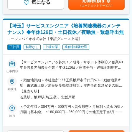
応募依頼する
ち
気になる
含めた表記です。
コールセンターの別部門が1次受けを担当しておりますので、直接
（エージェントサービス）
スキル・経験によってお任せする業務を調整します。
顧客との受付対応はありません。休日出勤は設置等で発生する可
能性がありますが、月に1～2日程度で、発生した際は振替休日を
■担当製品・お客様先
必ず取得いただいております。担当エリアに応じて出張が発生は
・ポンプ製品：キャンドモータ－ポンプ、往復動ポンプ 、グルー
致しますが、チーム内で調整しながら偏りがでないように調整し
【埼玉】サービスエンジニア《培養関連機器のメンテ
プ（CE＆IG）製品など
ております。
ナンス》◆年休126日・土日祝休／夜勤無・緊急呼出無
・お客様先：化学コンビナート、官庁上下水道、発電所、ガス等
のライフラインなど
コージンバイオ株式会社【東証グロース上場】
■研修やフォロー体制：
※部署として岡山県、広島県、鳥取県、香川県、高知県、愛媛県を
全体でのオリエンテーションから始まり、製品ごとの知識研修な
正社員
転勤なし
上場企業
業種未経験歓迎
担当しています。
どを行っていきます。トレーニング施設もございますのでより現
場に近い研修を積むことが可能です。専属のサポート部門及び先
■当部署の取り組み
輩社員も付きながらフォローしていきますので困ったときもタイ
【サービスエンジニアを募集！／研修・サポート体制◎／創業40
インフラ関連製品や、注目されている脱酸素に関する製品などに
ムリーにサポートできる体制が整っています。
年を誇る老舗優良企業／年休126日／家族手当・退職金制度有
携わることができ、責任感ややりがいを感じていただけます。な
仕事内容
り】
お、今後はグローバルな整備体制整えていく予定となっていま
変更の範囲：会社の定める業務
＜勤務地詳細＞本社住所：埼玉県坂戸市千代田5-1-3 勤務地最寄
す。
【はじめに】
駅：東武東上線／若葉駅受動喫煙対策：屋内全面禁煙変更の範
また、扱い製品の幅が広くエンジニアとしての成長や面白味を感
今回は増員を目的にサービスエンジニアを募集します。ご担当い
勤務地
囲：会社の定める事業所
じていただけます。
【最寄り駅】
ただくのは、再生医療や微生物検査に関わる培養関連の機器メン
部署としては様々なバックグラウンドをお持ちの方が活躍されて
若葉駅、坂戸駅(埼玉県)、北坂戸駅
テナンスがメインです。
いるため、良い刺激を生んでおり、近年始めたお客様アンケート
＜予定年収＞384万円～600万円＜賃金形態＞月給制＜賃金内訳＞
では高評価をいただいています。
【働き方】
月額（基本給）：180,000円～250,000円その他固定手当/月：
直近ではお客様からの依頼に応えるだけでなく、お客様へメンテ
■1日の巡回数：目安0～3件
給与
80,000円～150,000円＜月給＞260,000円～400,000円＜昇給有無
ナンスや製品導入等の提案にも力を入れています。
■出張について：国内の出張は月2～3回程度、海外（イギリス）
＞有＜残業手当＞有＜給与補足＞■昇給年1回（4月）■賞与年2回
は年に1回程度想定しております。
（６月・11月）賃金はあくまでも目安の金額であり、選考を通じ
■当部署の魅力
■働き方：