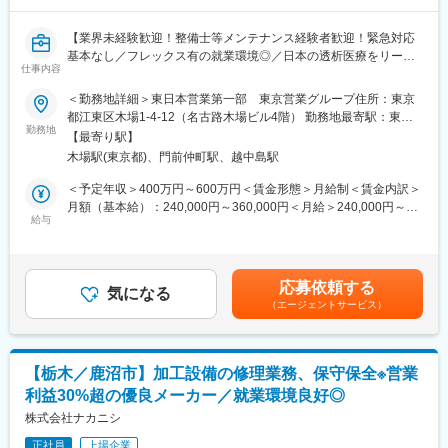
・作業報告書や台帳などの業務記録入力
≪使用システム≫ kintone、AS400など
【業界未経験歓迎！整備士等メンテナンス経験者歓迎！緊急対応
・作業手順や業務フローの改善・標準化
基本なし／フレックス有の就業環境◎／日本の透析医療をリード
・その他、整備品質向上に向けた改善業務
仕事内容
／国内透析装置シェア5割を占める、トップシェア製品を有する／
ポンプ・医療・航空宇宙業界でトップシェア製品を有する、東証
＜勤務地詳細＞東日本営業第一部 東京営業グループ住所：東京
■働き方：
プライム上場優良メーカー】
都江東区木場1-4-12（名古路木場ビル4階） 勤務地最寄駅：東京
基本的には、求人票記載の勤務地である埼玉拠点での勤務が中心
勤務地
メトロ東西線／木場駅受動喫煙対策：屋内全面禁煙変更の範囲：
です。
【最寄り駅】
■業務概要：
会社の定める事業所
1日の業務は整備対応がメインとなり、チームで協力しながら案件
木場駅(東京都)、門前仲町駅、越中島駅
・主として、人工透析装置の据付、試運転、メンテナンス、トラ
を進めていきます。
ブル対応、人工透析装置の見積書作成や使用説明を行っていただ
＜予定年収＞400万円～600万円＜賃金形態＞月給制＜賃金内訳＞
整備案件は、短期間で完了するものから、数カ月かけて対応する
きます。
月額（基本給）：240,000円～360,000円＜月給＞240,000円～
ものまでさまざまです。
保守契約や消耗品(洗浄剤等)の営業的活動も行います。
給与
360,000円＜昇給有無＞有＜残業手当＞有＜給与補足＞※給与詳細
製品の状態や故障内容に応じて、分解、確認、原因調査、整備、
【製品】透析装置（メンテナンス以外にもアプリケーションの使
は経験・能力・前職給与等を踏まえて決定■定期昇給：年1回（非
組立まで一連の工程に携わることができます。
い方も説明します）
管理職のみ）※賞与：年2回（6月/12月）昨年度実績賞与4.5か月賃
また、月1回程度、出張対応が発生する可能性があります。
金はあくまでも目安の金額であり、選考を通じて上下する可能性
出張先の例としては宮崎などがあります。
応募依頼する
【当社の強み】
気になる
があります。月給(月額)は固定手当を含めた表記です。
まれに土日対応が発生する場合がありますが、その際は平日に振
（エージェントサービス）
・自社運営のコールセンターが24H対応している
替休日を取得いただきます。
・サービスエンジニアのメンバーが全国で120名規模活躍
■ポジションの特徴
■教育体制：
本ポジションは、埼玉拠点に戻ってきたポンプの修理・整備を行
【栃木／鹿沼市】加工設備の修理業務、保守保全※営業
※業界未経験の方もキャッチアップいただける環境がございます。
う、工場内作業メインの修理エンジニア職です。
利益30%超の優良メーカー／就業環境良好◎
東京にて透析、生体、メカニックの基本を勉強（座学で3~4日）
出張頻度は月1回程度、残業も月10時間程度と少なめで、安定し
その後静岡事業所（静岡県牧之原市静谷498-1）で2~3カ月くらい
株式会社ナカニシ
た働き方が可能です。
作業の練習
一方で、扱う製品は産業分野やインフラを支える重要な機械であ
正社員
上場企業