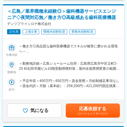
電気的な試験、出力測定など
・装置故障時の原因調査、故障機器の分解点検、交換等（営業部
＜広島／業界職種未経験◎＞歯科機器サービスエンジ
門からの連絡）
ニア◇夜間対応無／働き方◎高級感ある歯科医療機器
・営業への技術サポート（顧客折衝・技術提案・見積作成）
※３～４名のチーム、単独での対応もあり。
デンツプライシロナ株式会社
正社員
上場企業
職種未経験歓迎
業種未経験歓迎
■入社後の業務：
2～3週間の技術研修（設計、製造、品質部門での研修）を東村山
で実施します。
～働き方◎高品質な歯科医療機器でスキルが確実に磨かれる環境
配属後はOJT研修で業務を覚えていただきます。
へ～
仕事内容
■業務内容：
■業務の魅力点：
中四国エリアの歯科院内での歯科治療機械の保守・点検・修理業
＜勤務地詳細＞広島ショールーム住所：広島県広島市中区立町2-
化学・電気・機械・システムなど幅広い分野の知識を身につける
務担当の募集です。
25 IG石田学園ビル10階受動喫煙対策：屋内全面禁煙変更の範囲：
ことができます。
＜具体的な業務＞
勤務地
会社の定める事業所
難しい課題に挑戦しながら、トータルスキルを習得できる環境
・歯科クリニックへ訪問し、装置の点検や修理対応、製品の導入
で、専門性を高めたい方に最適です。
＜予定年収＞400万円～650万円＜賃金形態＞月給制補足事項なし
・お客様への説明、見積提示、価格交渉
また、自社製品だけでなく、他メーカーの設備メンテナンスにも
＜賃金内訳＞月額（基本給）：259,200円～421,200円固定残業手
※社用車を1台貸与しますので、ご自身で運転をして歯科クリニッ
対応しており、幅広い経験を積むことが可能です。
給与
当/月：40,500円～65,813円（固定残業時間20時間0分/月）超過し
クへ訪問となります。基本直行直帰で、1日平均4件回っていただ
た時間外労働の残業手当は追加支給＜月給＞299,700円～487,013
きます（診療前・お昼・診療後等）。
■担当製品：
円（一律手当を含む）＜昇給有無＞有＜残業手当＞有＜給与補足
・水質調整システム
＞※給与詳細は経験・能力・スキルに応じ、選考の過程を通じて決
＜取扱製品＞
応募依頼する
・お客様先：発電所、ガス等のライフラインなど
気になる
定します。※上記年収は、インセンティブ賞与を含んだ想定金額で
高い精度とデザイン性を兼ね備えた歯科用機器を取り扱います。
（エージェントサービス）
す。※上記年収は、40,500円～（月20時間残業相当）を含みま
医療従事者から高く評価されている製品群です。
■担当エリア：
す。賃金はあくまでも目安の金額であり、選考を通じて上下する
https://www.dentsplysirona.com/ja-jp
東日本 静岡～青森まで北海道含む
可能性があります。月給(月額)は固定手当を含めた表記です。