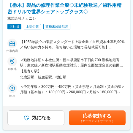
■ジェネリック医薬品とは：
2回程度長期出張が発生する可能性もございます。
【栃木】製品の修理作業全般◇未経験歓迎／歯科用精
ジェネリック医薬品は、新薬の特許期間などが過ぎた後に他のメ
・夜間作業はほぼありませんが、休日に遠方への移動が発生する
密ドリルで世界シェアトップクラス◇
ーカーから同じ有効成分でつくられるお薬です。効き目、品質、
場合がございます。
安全性が新薬と同等でありながら低価格で提供できます。今、日
株式会社ナカニシ
本の医療費は急速に増え続けていて、医療費の増大を抑えること
※ご参考_現メンバーの1ヶ月の働き方例
正社員
上場企業
業種未経験歓迎
が急務です。ジェネリック医薬品は国からも普及が求められてい
年齢：35歳
ます。皆さんの未来を守るためにも、とても重要な役割を担って
出張回数：4回／出張期間：2泊3日、1泊2日
います。
訪問エリア：千葉県、大阪府、新潟県
【1953年設立の東証スタンダード上場企業／自己資本比率約90%
／高い技術力を持ち、落ち着いた環境で長期就業可能】
■当社について：
仕事内容
変更の範囲：会社の定める業務
▽ジェネリック医薬品事業
■業務内容：
＜勤務地詳細＞本社住所：栃木県鹿沼市下日向700 勤務地最寄
薬品のコア事業。ジェネリック医薬品の製造販売をおこなってい
当社製品の修理作業全般をご担当いただきます。
駅：東武線／新鹿沼駅受動喫煙対策：屋内全面禁煙変更の範囲：
ます。品質や安全性はもちろんのこと、飲みやすく、扱いやすい
修理実務、修理事務業務（修理受付業務、出荷業務）まで幅広く
勤務地
会社の定める事業所
安心できるお薬を提供できるよう、さまざまな取り組みをおこな
【最寄り駅】
業務を行っていただこうと考えています。
っています。
北鹿沼駅、新鹿沼駅、樅山駅
その上で、リーダーを目指し業務自体の改善、製品品質の把握、
▽健康関連事業
改善業務にも取り組んでいただこうと検討しています。
＜予定年収＞300万円～450万円＜賃金形態＞月給制＜賃金内訳＞
東和薬品の新規事業。
月額（基本給）：180,000円～260,000円＜月給＞180,000円～
ヘルスケアに関連するあらゆる製品・サービスの提供を目指し
■入社後の流れ：
給与
260,000円＜昇給有無＞有＜残業手当＞有＜給与補足＞※上記年収
て、企画立案を進めています。健康の維持・増進、未病のケア・
まず当面はOJTの形で先輩について、当社製品の修理作業を覚え
は目安です。ご経験・スキル等に応じ、選考を経て決定します。
予防に必要な製品やサービスを通じて健康寿命の延伸に貢献しま
ていただき、また多能工にて修理できる製品数、カテゴリーを増
賃金はあくまでも目安の金額であり、選考を通じて上下する可能
す。
やしていただきます。
性があります。月給(月額)は固定手当を含めた表記です。
▽数字で見る東和薬品
応募依頼する
気になる
https://www.towayakuhin.co.jp/recruit/about/number.php
（エージェントサービス）
■当社について：
▽職種相関図
創業以来、時代をリードする「超高速回転技術」を追求しつづ
https://www.towayakuhin.co.jp/recruit/work/chart.php
け、歯科医療分野において革新的な製品を世に送り出してまいり