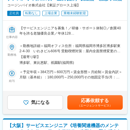
■機器メンテナンス業務全般
コージンバイオ株式会社【東証グロース上場】
■設置据え付け修理・点検
正社員
転勤なし
上場企業
業種未経験歓迎
■見積書作成
■巡回訪問
【サービスエンジニアを募集！／研修・サポート体制◎／創業40
また、下記のような営業フォローをいただくこともございます。
年を誇る老舗優良企業／年休128
■機器に関わる案内・フォロー（営業同行や勉強会実施など）
仕事内容
日／家族手当・退職金制度有り】
■機器部品の在庫管理・発注
＜勤務地詳細＞福岡オフィス住所：福岡県福岡市博多区博多駅東
■機器に関する問い合わせ対応（メール・電話など）
【はじめに】
2-4-30 いわきビル606号 受動喫煙対策：屋内全面禁煙変更の範
今回は増員を目的にサービスエンジニアを募集します。ご担当い
勤務地
囲：会社の定める事業所
【研修について】
【最寄り駅】
ただくのは、再生医療や微生物検査に関わる培養関連の機器メン
入社後６カ月～最長１年程度、坂戸本社（埼玉）にて研修を予定
博多駅、東比恵駅、祇園駅(福岡県)
テナンスがメインです。
しております。丁寧に指導いたしますので、入社後も安心してキ
＜予定年収＞384万円～600万円＜賃金形態＞月給制＜賃金内訳＞
ャッチアップいただける環境です◎
【働き方】
月額（基本給）：180,000円～250,000円その他固定手当/月：
■1日の巡回数：目安0～3件
給与
80,000円～150,000円＜月給＞260,000円～400,000円＜昇給有無
【タイムスケジュール例】
■出張について：国内の出張は月2～3回程度、海外（イギリス）
＞有＜残業手当＞有＜給与補足＞■昇給年1回（4月）■賞与年2回
09:00～出勤（事務処理、スケジュール確認）
は年に1回程度想定しております。
（６月・11月）賃金はあくまでも目安の金額であり、選考を通じ
09:30～会議
■働き方：
て上下する可能性があります。月給(月額)は固定手当を含めた表記
10:00～顧客訪問（修理訪問、営業同行、巡回訪問）
応募依頼する
年間休日128日・土日祝休み、残業時間は月平均10時間程となっ
気になる
です。
12:00～昼食
（エージェントサービス）
ており、ワークライフバランスを整えやすい環境です。また、休
13:00～顧客訪問（修理訪問、営業同行、巡回訪問）
日の急な呼び出しや夜間対応はございません。稀にお客様都合に
17:00～事務処理、報告書作成、スケジュール確認
より土日の出勤が発生する場合がございますが、その場合は振替
18:00～退社
休日を取得いただきます。
【大阪】サービスエンジニア《培養関連機器のメンテ