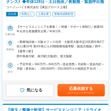
【同社の特徴】
ナンス》◆年休128日・土日祝休／夜勤無・緊急呼出無
【業務内容】
1981年に設立し、微生物検査に使用する動物血液と血清、培地の
■機器メンテナンス業務全般
コージンバイオ株式会社【東証グロース上場】
製造と販売から事業を開始。微生物培の原料として動物の血液が
■設置据え付け修理・点検
必要不可欠である点に着目し、ウサギやヒツジ、ウマなど取り扱
正社員
転勤なし
上場企業
業種未経験歓迎
■見積書作成
い品目を増やして参りました。それまで培ってきたノウハウを基
■巡回訪問
にモノクロおよびポリクロ等抗体受託サービスを手掛け、微生物
培地の製品ラインアップを充実、最近では細胞の培養に用いる組
【サービスエンジニアを募集！／研修・サポート体制◎／創業40
また、下記のような営業フォローをいただくこともございます。
織培養培地の開発に特に注力してきました。
年を誇る老舗優良企業／年休128
■機器に関わる案内・フォロー（営業同行や勉強会実施など）
仕事内容
日／家族手当・退職金制度有り】
■機器部品の在庫管理・発注
変更の範囲：会社の定める業務
＜勤務地詳細＞大阪オフィス住所：大阪府大阪市淀川区西中島5丁
■機器に関する問い合わせ対応（メール・電話など）
【はじめに】
目11番10号 第3中島ビル10階勤務地最寄駅：阪急京都線／西中島
今回は増員を目的にサービスエンジニアを募集します。ご担当い
勤務地
南方駅受動喫煙対策：屋内全面禁煙変更の範囲：会社の定める事
【研修について】
【最寄り駅】
ただくのは、再生医療や微生物検査に関わる培養関連の機器メン
業所
入社後６カ月～最長１年程度、坂戸本社（埼玉）にて研修を予定
西中島南方駅、南方駅(大阪府)、新大阪駅
テナンスがメインです。
しております。丁寧に指導いたしますので、入社後も安心してキ
＜予定年収＞384万円～600万円＜賃金形態＞月給制＜賃金内訳＞
ャッチアップいただける環境です◎
【働き方】
月額（基本給）：180,000円～250,000円その他固定手当/月：
■1日の巡回数：目安0～3件
給与
80,000円～150,000円＜月給＞260,000円～400,000円＜昇給有無
【タイムスケジュール例】
■出張について：国内の出張は月2～3回程度、海外（イギリス）
＞有＜残業手当＞有＜給与補足＞■昇給年1回（4月）■賞与年2回
09:00～出勤（事務処理、スケジュール確認）
は年に1回程度想定しております。
（６月・11月）賃金はあくまでも目安の金額であり、選考を通じ
09:30～会議
■働き方：
て上下する可能性があります。月給(月額)は固定手当を含めた表記
10:00～顧客訪問（修理訪問、営業同行、巡回訪問）
応募依頼する
年間休日128日・土日祝休み、残業時間は月平均10時間程となっ
気になる
です。
12:00～昼食
（エージェントサービス）
ており、ワークライフバランスを整えやすい環境です。また、休
13:00～顧客訪問（修理訪問、営業同行、巡回訪問）
日の急な呼び出しや夜間対応はございません。稀にお客様都合に
17:00～事務処理、報告書作成、スケジュール確認
より土日の出勤が発生する場合がございますが、その場合は振替
18:00～退社
休日を取得いただきます。
【埼玉／整備士歓迎】サービスエンジニア（クライオ