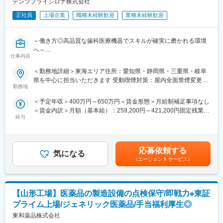
デンツプライシロナ株式会社
内トップシェア製品です。
ます。
正社員
上場企業
職種未経験歓迎
業種未経験歓迎
変更の範囲：会社の定める業務
■グローバル展開：
世界135ヵ国以上の国々に販売実績を持ち、いまや売上高の海外
～働き方◎高品質な歯科医療機器でスキルが確実に磨かれる環境
比率が75％を占めています。
へ～
仕事内容
■業務内容：
■安定の経営基盤：70％以上なら理想企業、40％以上なら倒産し
名古屋を拠点にした歯科院内での歯科治療機械の保守・点検・修
にくい企業と言われる自己資本比率が約90％。1～3％くらいが標
＜勤務地詳細＞東海エリア住所：愛知県・静岡県・三重県・岐阜
理業務担当の募集です。
準と言われる営業利益率は30％超です。
県を中心に担当いただきます 受動喫煙対策：屋内全面禁煙変更の
＜具体的な業務＞
勤務地
範囲：会社の定める事業所
・歯科クリニックへ訪問し、装置の点検や修理対応、製品の導入
■充実の福利厚生で長く落ち着いて働ける環境：
＜予定年収＞400万円～650万円＜賃金形態＞月給制補足事項なし
・お客様への説明、見積提示、価格交渉
引越し手当有、住居手当有、社員食堂、育児の時短勤務制度有、
＜賃金内訳＞月額（基本給）：259,200円～421,200円固定残業手
※社用車を1台貸与しますので、ご自身で運転をして歯科クリニッ
歯科メンテナンス費助成など。
給与
当/月：40,500円～65,813円（固定残業時間20時間0分/月）超過し
クへ訪問となります。基本直行直帰で、1日4～5件回っていただ
た時間外労働の残業手当は追加支給＜月給＞299,700円～487,013
きます（診療前・お昼・診療後等）。
変更の範囲：会社の定める業務
円（一律手当を含む）＜昇給有無＞有＜残業手当＞有＜給与補足
※名古屋を中心に中部＋静岡地域のお客様をご担当いただきます。
＞※給与詳細は経験・能力・スキルに応じ、選考の過程を通じて決
訪問先や件数はチーム内でバランスよく分担しており、無理なく
応募依頼する
気になる
定します。※上記年収は、インセンティブ賞与を含んだ想定金額で
取り組める体制を整えています。
（エージェントサービス）
す。※上記年収は、40,000円～（月20時間残業相当）を含みま
＜取扱製品＞
す。賃金はあくまでも目安の金額であり、選考を通じて上下する
高い精度とデザイン性を兼ね備えた歯科用機器を取り扱います。
可能性があります。月給(月額)は固定手当を含めた表記です。
医療従事者から高く評価されている製品群です。
【山形工場】医薬品の製造設備の点検保守/即戦力※東証
https://www.dentsplysirona.com/ja-jp
プライム上場/ジェネリック医薬品/手当福利厚生◎
＜過去入社者のご経歴＞
東和薬品株式会社
医療機器エンジニア、自動車整備士、エレベーター／自動ドアの