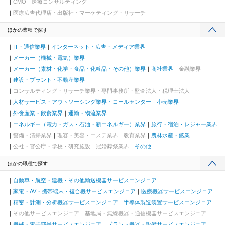
CMO
医療コンサルティング
医療広告代理店・出版社・マーケティング・リサーチ
ほかの業種で探す
IT・通信業界
インターネット・広告・メディア業界
メーカー（機械・電気）業界
メーカー（素材・化学・食品・化粧品・その他）業界
商社業界
金融業界
建設・プラント・不動産業界
コンサルティング・リサーチ業界・専門事務所・監査法人・税理士法人
人材サービス・アウトソーシング業界・コールセンター
小売業界
外食産業・飲食業界
運輸・物流業界
エネルギー（電力・ガス・石油・新エネルギー）業界
旅行・宿泊・レジャー業界
警備・清掃業界
理容・美容・エステ業界
教育業界
農林水産・鉱業
公社・官公庁・学校・研究施設
冠婚葬祭業界
その他
ほかの職種で探す
自動車・航空・建機・その他輸送機器サービスエンジニア
家電・AV・携帯端末・複合機サービスエンジニア
医療機器サービスエンジニア
精密・計測・分析機器サービスエンジニア
半導体製造装置サービスエンジニア
その他サービスエンジニア
基地局・無線機器・通信機器サービスエンジニア
機械・電子部品サービスエンジニア
プラント機器・設備サービスエンジニア