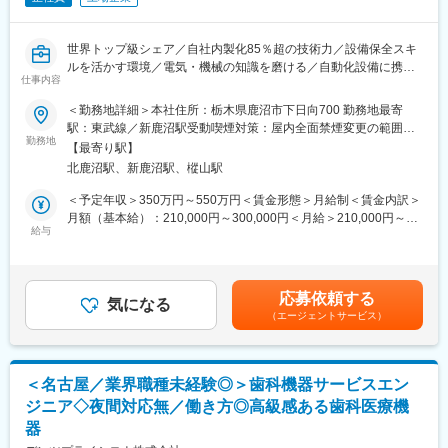
※住居につきましてはマンスリーマンションやホテルを企業にて用
り、分解整備から故障原因調査、改善・標準化まで幅広く携わる
意します。
ことができます。
世界トップ級シェア／自社内製化85％超の技術力／設備保全スキ
■就業環境：
変更の範囲：会社の定める業務
ルを活かす環境／電気・機械の知識を磨ける／自動化設備に携わ
・シフト勤務のため土日対応あり（月の半分以上※時期による）、
仕事内容
れる／意思決定が早い開発体制／安定経営基盤で長期就業可
土日対応があった場合は代休取得が可能です。
＜勤務地詳細＞本社住所：栃木県鹿沼市下日向700 勤務地最寄
・クリニックが休みの時、修理メンテナンス、据え付け作業があ
■業務内容：
駅：東武線／新鹿沼駅受動喫煙対策：屋内全面禁煙変更の範囲：
ります。
・加工設備の修理業務、保守保全
勤務地
会社の定める事業所（リモートワーク含む）
・夜間の問い合わせ、トラブルなどについては365日対応のコー
【最寄り駅】
・自動化設備の設計・制作・導入（外部業者とのやり取り有り）
ルセンターにて対応を行っています。
北鹿沼駅、新鹿沼駅、樅山駅
・生産現場のエネルギーコスト削減業務
(なお、トラブル内容によってでコールセンターが対処できない場
・設備の電気配線、エアチューブ配管作業
＜予定年収＞350万円～550万円＜賃金形態＞月給制＜賃金内訳＞
合は、輪番で回ってくる電話対応当番に連絡がありますが、緊急
・インフラの整備対応
月額（基本給）：210,000円～300,000円＜月給＞210,000円～
対応は現状年に1回あるかないか程度です。)
・帳票管理（設備点検表の作成、サブシステム管理、修理点検記
給与
300,000円＜昇給有無＞有＜残業手当＞有＜給与補足＞■現職（前
・フレックス制度の導入：月間で調整しています。
録管理）
職）の年収と、本人希望に応じての決定となります。■基本給＋残
・テレワーク一部導入（地方拠点など）
業代＋賞与＋その他諸手当が年収内訳となります。■賞与：年2回
・支店によるが直行直帰あまりなく、一旦朝、会社に来て朝礼す
■企業情報：
賃金はあくまでも目安の金額であり、選考を通じて上下する可能
る習慣が有ります。
応募依頼する
創業以来「削るテクノロジー」（超高速回転・超音波）を核に、
気になる
性があります。月給(月額)は固定手当を含めた表記です。
（エージェントサービス）
歯科医療機器、工業用切削・研削機器、外科医療機器分野で成長
■当社の魅力：
してきました。歯科医療機器分野では、世界マーケットでトップ
【トップクラスのシェア製品を多数保有】
レベルのシェアを誇ります。
各事業部ごとにトップクラスのシェアを誇る製品を有していま
す。インダストリアル事業はオイル&ガス分野で活躍する「往復動
＜名古屋／業界職種未経験◎＞歯科機器サービスエン
■高い品質と技術力：当社製品に使用される精密部品2万3000点の
ポンプ」。精密機器事業は多くの発電所で活躍する「水質調整装
ジニア◇夜間対応無／働き方◎高級感ある歯科医療機
うち、自社工場で生産しているものの割合は、実に85%以上。ゼ
置」。航空宇宙事業は、世界シェア90％以上を誇る航空機用部品
器
ロから自分たちの手で生み出すからこそ実現できる高品質な製品
「カスケード」。メディカル事業は、「人工透析装置」などが国
を低コストで生産。ナカニシのものづくりの原点が、ここにあり