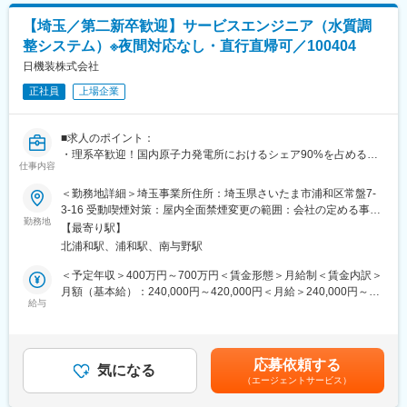
ました。さらにこの技術を応用し、一般産業分野や外科医療分野
変更の範囲：会社の定める業務
【埼玉／第二新卒歓迎】サービスエンジニア（水質調
へと事業領域を拡大させてまいりました。
整システム）※夜間対応なし・直行直帰可／100404
また、現在は、海外15ヶ所に自社の販売拠点を擁し、世界135ヶ
国以上で信頼のブランドとしてご愛用いただいており、今や歯科
日機装株式会社
用回転機器分野においては、グローバルシェアトップクラスを実
正社員
上場企業
現するまでになりました。
「高い製品力」「格調の高い洗練されたデザイン」「絶対的な高
い品質」「スピーディーで独創的な開発力」「高いコスト競争
■求人のポイント：
力」「強固なグローバル販売網」「ファーストクラスのアフター
・理系卒歓迎！国内原子力発電所におけるシェア90%を占める、
サービス」など、真のグローバルNo.1ブランドを目指し、これか
仕事内容
水質調整システムのメンテナンスをお任せします！
らも社員一丸となり、挑戦を続けてまいります。
・ポンプ・医療・航空宇宙など多岐にわたる業界でトップシェア
＜勤務地詳細＞埼玉事業所住所：埼玉県さいたま市浦和区常盤7-
製品を有する、東証プライム上場メーカー
3-16 受動喫煙対策：屋内全面禁煙変更の範囲：会社の定める事業
変更の範囲：会社の定める業務
・教育体制充実／年休127日で働きやすい環境◎
勤務地
所（リモートワーク含む）
【最寄り駅】
北浦和駅、浦和駅、南与野駅
■業務内容：
当社インダストリアル事業本部精密機器事業でサービスエンジニ
＜予定年収＞400万円～700万円＜賃金形態＞月給制＜賃金内訳＞
アをお任せします。
月額（基本給）：240,000円～420,000円＜月給＞240,000円～
担当製品はシェア国内原子力発電所におけるシェア90%を占め
給与
420,000円＜昇給有無＞有＜残業手当＞有＜給与補足＞※給与詳細
る、水質調整システムがメインになります。
は経験・能力・前職給与等を踏まえて決定■定期昇給：年1回（非
主に東日本エリアの原子力発電所、火力発電書所に訪問し、保守
管理職のみ）※賞与：年2回（6月/12月）昨年度実績賞与4.5か月賃
メンテナンス・据付をおこないます。
金はあくまでも目安の金額であり、選考を通じて上下する可能性
応募依頼する
気になる
があります。月給(月額)は固定手当を含めた表記です。
（エージェントサービス）
【主な業務内容】
・定期点検（顧客指定の期間で対応）や更新工事業務