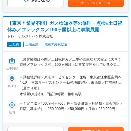
ります。月給(月額)は固定手当を含めた表記です。
【トップクラスのシェア製品を多数保有】
（エージェントサービス）
・顧客先装置における稼働／性能の維持管理の補助
当社は、各事業部ごとにトップクラスのシェアを誇る製品を有し
・装置修理/改造作業サポート
ています。インダストリアル事業はオイル&ガス分野で活躍する
・計画作業（消耗品の交換）作業サポート など
「往復動ポンプ」。精密機器事業は多くの発電所で活躍する「水
質調整装置」。航空宇宙事業は、世界シェア90％以上を誇る航空
【東京＊業界不問】ガス検知器等の修理・点検※土日祝
【ゆくゆくお任せする業務】
機用部品「カスケード」。メディカル事業は、「人工透析装置」
休み／フレックス／190ヶ国以上に事業展開
・顧客先装置における稼働、性能の維持管理
などが国内トップシェア製品になります。
・市場における技術テーマ分析と開発、露光装置開発フェーズに
ドレーゲルジャパン株式会社
おけるフィールド視点のフィードバック
変更の範囲：会社の定める業務
正社員
上場企業
業種未経験歓迎
・顧客先装置における稼働、性能向上のためのソリューション提
案 など
【業界経験は不問／土日祝休み／工場や倉庫などの安全に大きく
■入社後の流れ
貢献／フレックス可／190ヶ国以上に事業展開をしているグロー
入社後はスキルや適性により期間は異なりますが基礎技術習得の
仕事内容
バル企業】
ため研修がございます。（未経験者は1年前後有）
■概要：
＜勤務地詳細＞東京サービスセンター住所：東京都江東区富岡2-
座学だけでなく、VRや工場での組み立て経験通して半導体露光装
ポータブルガス検知器、定置式ガス検知器、空気呼吸器などとい
4-10 東京サービスセンター勤務地最寄駅：東西線／門前仲町駅
置の基礎から学べる環境があります。
った製品の修理・点検業務をメインでお任せいたします。東京に
勤務地
受動喫煙対策：屋内全面禁煙
その後の勤務でも宇都宮がメイン拠点となるため、宇都宮中心と
【最寄り駅】
あるリペアセンター内での作業が主となりますが、ときにはサー
なりますが、
木場駅(東京都)、門前仲町駅、越中島駅
ビスエンジニアのサポートとして現地での点検等を実施いただく
三重、岩手、熊本、長崎、大分にも国内拠点があり、将来的に転
場合もございます。
＜予定年収＞400万円～700万円＜賃金形態＞月給制＜賃金内訳＞
勤の可能性はございます。
月額（基本給）：250,000円～450,000円＜月給＞250,000円～
また、製品の導入は海外が多い為、海外への出張は可能性がある
■業務詳細：
給与
450,000円＜昇給有無＞有＜残業手当＞有＜給与補足＞※上記年収
事や転勤の可能性も0ではありません。
＜点検、修理作業＞
はあくまでも目安であり、ご経験やスキルを考慮し決定いたしま
ただ、本人の希望や相談の上転勤となります。
顧客から預かった製品を診断し見積りを作成。受注後に点検、修
す■昇給あり■賞与あり（年1回3月支給／業績により変動）賃金は
国内勤務か海外勤務希望か、希望を考慮の上勤務できますのでご
理、校正作業を実施。
あくまでも目安の金額であり、選考を通じて上下する可能性があ
安心ください。