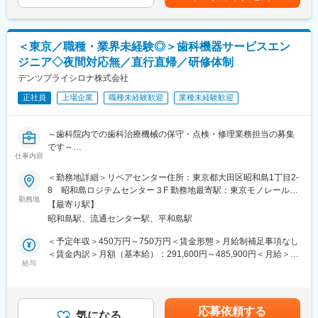
新規の電子部品製造装置の拡販フェーズにあり、中国市場への進
す。※上記年収は、40,500円～（月20時間残業相当）を含みま
＜取扱製品＞
出を含め、体制強化を進めています。
す。賃金はあくまでも目安の金額であり、選考を通じて上下する
当社取り扱い歯科用機器（歯科用診療治療台・CAD/CAM/CT装
可能性があります。月給(月額)は固定手当を含めた表記です。
置・滅菌器他）
■当社について：
＜東京／職種・業界未経験◎＞歯科機器サービスエン
上記製品以外、院内LAN機器類・システムのネットワークにある
当社は『いのち』と『環境』を原点として、ものづくりを行うプ
他社製品との接続
ジニア◇夜間対応無／直行直帰／研修体制
ライム市場上場のメーカーです。世界屈指の「流体制御」技術を
・お客様先にて製品の設置、および設置後の修理を含む技術サー
デンツプライシロナ株式会社
もとに、社会インフラや命を支えています。多数のトップクラス
ビス
シェア製品をもちながらも、新規事業などの新たな試みも多数展
・製品の（定期）点検訪問
正社員
上場企業
職種未経験歓迎
業種未経験歓迎
開しており、若手から活躍できる風土もございます。
※主なお客様：歯科医師や歯科医院スタッフ
変更の範囲：会社の定める業務
～歯科院内での歯科治療機械の保守・点検・修理業務担当の募集
＜過去入社者のご経歴＞
です～
医療機器エンジニア、自動車整備士、エレベーター／自動ドアの
仕事内容
保守点検、大型空調機のメンテナンス、建築設備（ICカード）、
＜具体的な業務＞
宅配ボックスの設置・修理、コピー機メンテナンスなど。
＜勤務地詳細＞リペアセンター住所：東京都大田区昭和島1丁目2-
・歯科クリニックへ訪問し、装置の点検や修理対応、製品の設置
8 昭和島ロジテムセンター３F 勤務地最寄駅：東京モノレール羽
・お客様への説明、見積提示、価格交渉
＜働き方＞
勤務地
田空港線／昭和島駅受動喫煙対策：敷地内喫煙可能場所あり変更
【最寄り駅】
・コールセンターが1次受付を担当するため、お客様からの直接の
の範囲：会社の定める事業所
昭和島駅、流通センター駅、平和島駅
※社用車を1台貸与しますので、ご自身で運転をして歯科クリニッ
電話対応はありません。
クへ訪問となります。
・休日出勤は医療機器の設置などで発生する場合がありますが、
＜予定年収＞450万円～750万円＜賃金形態＞月給制補足事項なし
※東京を中心とした関東地域全域のお客様を担当いただきます。訪
月1～2日程度で、発生時は必ず振替休日を取得いただきます。
＜賃金内訳＞月額（基本給）：291,600円～485,900円＜月給＞
問先や件数は、チームで連携しながらバランスよく分担していま
・夜間対応・緊急呼出しはありません。
給与
291,600円～485,900円＜昇給有無＞有＜残業手当＞有＜給与補足
す。無理なく取り組める体制を整えているため、安心して業務に
・直行直帰の働き方です。
＞※給与詳細は経験・能力・スキルに応じ、選考の過程を通じて決
集中できる環境です。
定します。※上記年収は、インセンティブ賞与を含んだ想定金額で
※訪問件数：１日2～3件目安で、多くて４件程（エリアにより多
＜入社後の研修・フォロー体制＞
す。※上記年収は、40,000円～（月20時間相当の残業代）を含み
応募依頼する
少変動有）
入社後は全体オリエンテーションから始まり、製品ごとの知識研
気になる