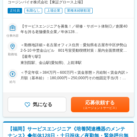
本の医療費は急速に増え続けていて、医療費の増大を抑えること
コージンバイオ株式会社【東証グロース上場】
が急務です。ジェネリック医薬品は国からも普及が求められてい
正社員
転勤なし
上場企業
業種未経験歓迎
ます。皆さんの未来を守るためにも、とても重要な役割を担って
います。
【サービスエンジニアを募集！／研修・サポート体制◎／創業40
■当社について：
年を誇る老舗優良企業／年休128
▽ジェネリック医薬品事業
仕事内容
日／家族手当・退職金制度有り】
薬品のコア事業。ジェネリック医薬品の製造販売をおこなってい
＜勤務地詳細＞名古屋オフィス住所：愛知県名古屋市中区伊勢山
ます。品質や安全性はもちろんのこと、飲みやすく、扱いやすい
【はじめに】
2-5-10 中埜金山ビル 801号室受動喫煙対策：屋内全面禁煙変更
安心できるお薬を提供できるよう、さまざまな取り組みをおこな
今回は増員を目的にサービスエンジニアを募集します。ご担当い
勤務地
の範囲：会社の定める事業所
っています。
【最寄り駅】
ただくのは、再生医療や微生物検査に関わる培養関連の機器メン
▽健康関連事業
東別院駅、金山駅(愛知県)、上前津駅
テナンスがメインです。
東和薬品の新規事業。
＜予定年収＞384万円～600万円＜賃金形態＞月給制＜賃金内訳＞
ヘルスケアに関連するあらゆる製品・サービスの提供を目指し
【働き方】
月額（基本給）：180,000円～250,000円その他固定手当/月：
て、企画立案を進めています。健康の維持・増進、未病のケア・
■1日の巡回数：目安0～3件
給与
80,000円～150,000円＜月給＞260,000円～400,000円＜昇給有無
予防に必要な製品やサービスを通じて健康寿命の延伸に貢献しま
■出張について：国内の出張は月2～3回程度、海外（イギリス）
＞有＜残業手当＞有＜給与補足＞■昇給年1回（4月）■賞与年2回
す。
は年に1回程度想定しております。
（６月・11月）賃金はあくまでも目安の金額であり、選考を通じ
▽数字で見る東和薬品
■働き方：
て上下する可能性があります。月給(月額)は固定手当を含めた表記
https://www.towayakuhin.co.jp/recruit/about/number.php
応募依頼する
年間休日128日・土日祝休み、残業時間は月平均10時間程となっ
気になる
です。
▽職種相関図
（エージェントサービス）
ており、ワークライフバランスを整えやすい環境です。また、休
https://www.towayakuhin.co.jp/recruit/work/chart.php
日の急な呼び出しや夜間対応はございません。稀にお客様都合に
より土日の出勤が発生する場合がございますが、その場合は振替
変更の範囲：会社の定める業務
休日を取得いただきます。
【福岡】サービスエンジニア《培養関連機器のメンテ
ナンス》◆年休128日・土日祝休／夜勤無・緊急呼出無
【業務内容】