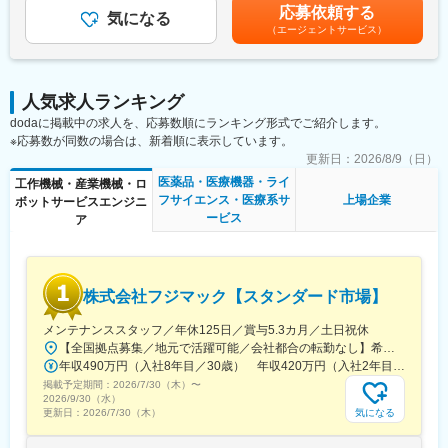
て上下する可能性があります。月給(月額)は固定手当を含めた表記
現場での臨機応変な判断力、複雑な機械構造や予兆の“感覚的”把
応募依頼する
年間休日126日・土日祝休み、残業時間は月平均10時間程となっ
気になる
です。
握、お客様とのコミュニケーション力などが求められます。
（エージェントサービス）
ており、ワークライフバランスを整えやすい環境です。また、休
マニュアル通りにいかないことや数値化できない問題もあり、ま
日の急な呼び出しや夜間対応はございません。稀にお客様都合に
たお客様との信頼関係も重要なポジションのため、AIやロボット
より土日の出勤が発生する場合がございますが、その場合は振替
には対応ができません。
休日を取得いただきます。
人気求人ランキング
変更の範囲：会社の定める業務
dodaに掲載中の求人を、応募数順にランキング形式でご紹介します。
【業務内容】
※応募数が同数の場合は、新着順に表示しています。
■機器メンテナンス業務全般
■設置据え付け修理・点検
更新日：
2026/8/9（日）
■見積書作成
医薬品・医療機器・ライ
工作機械・産業機械・ロ
■巡回訪問
フサイエンス・医療系サ
上場企業
ボットサービスエンジニ
ービス
ア
また、下記のような営業フォローをいただくこともございます。
■機器に関わる案内・フォロー（営業同行や勉強会実施など）
■機器部品の在庫管理・発注
■機器に関する問い合わせ対応（メール・電話など）
株式会社フジマック【スタンダード市場】
【研修について】
メンテナンススタッフ／年休125日／賞与5.3カ月／土日祝休
入社後６カ月～最長１年程度、坂戸本社（埼玉）にて研修を予定
【全国拠点募集／地元で活躍可能／会社都合の転勤なし】希望を考慮し、下記いずれかの拠点へ配属いたします。■北海道札幌市／函館市／旭川市／釧路市／帯広市■東北宮城県／青森県／岩手県／秋田県／山形県／福島県■関東東京都（港区・台東区・中野区・八王子市・小平市）／千葉県（千葉市・柏市・船橋市）／神奈川県（横浜市・川崎市・厚木市）／埼玉県（上尾市）／栃木県／群馬県／茨城県■中部静岡県（静岡市・三島市・浜松市）／愛知県（名古屋市・岡崎市）／山梨県／富山県／石川県／新潟県／長野県（長野市・松本市）／岐阜県／福井県 ■近畿大阪府（吹田市・堺市）／京都府／兵庫県（神戸市・姫路市）／和歌山県／三重県■中国・四国広島県（広島市、福山市）／島根県／岡山県／山口県／香川県／徳島県／愛媛県／高知県■九州・沖縄福岡県（福岡市・北九州市）／佐賀県／長崎県／熊本県／大分県／宮崎県／鹿児島県／沖縄県※転勤は必ず相談の上、決定いたします（基本同じエリア内転勤となります）※営業所によっては、マイカー通勤OK（駐車場完備）※受動喫煙対策：オフィス内禁煙
しております。丁寧に指導いたしますので、入社後も安心してキ
年収490万円（入社8年目／30歳） 年収420万円（入社2年目／25歳）
ャッチアップいただける環境です◎
掲載予定期間：
2026/7/30（木）
〜
2026/9/30（水）
【タイムスケジュール例】
気になる
更新日：
2026/7/30（木）
09:00～出勤（事務処理、スケジュール確認）
09:30～会議