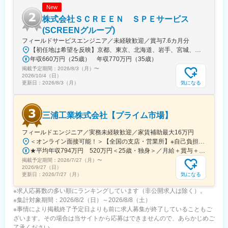
New
10:00～顧客訪問（修理訪問、営業同行、巡回訪問）
12:00～昼食
株式会社ＳＣＲＥＥＮ ＳＰＥサービス
13:00～顧客訪問（修理訪問、営業同行、巡回訪問）
(SCREENグループ)
17:00～事務処理、報告書作成、スケジュール確認
フィールドサービスエンジニア／未経験歓迎／賞与7.6カ月分
18:00～退社
【初任地は希望を反映】京都、東京、北海道、岩手、宮城、山形、富山、三重、広島、大分、熊本、長崎※詳細な住所は勤務地一覧をご覧ください。※将来的に転勤の可能性があります。※受動喫煙対策：敷地内完全禁煙
年収660万円（25歳） 年収770万円（35歳）
【同社の特徴】
掲載予定期間：
2026/8/3（月）
〜
1981年に設立し、微生物検査に使用する動物血液と血清、培地の
2026/10/4（日）
製造と販売から事業を開始。微生物培の原料として動物の血液が
気になる
更新日：
2026/8/3（月）
必要不可欠である点に着目し、ウサギやヒツジ、ウマなど取り扱
い品目を増やして参りました。それまで培ってきたノウハウを基
にモノクロおよびポリクロ等抗体受託サービスを手掛け、微生物
三浦工業株式会社【プライム市場】
培地の製品ラインアップを充実、最近では細胞の培養に用いる組
織培養培地の開発に特に注力してきました。
フィールドエンジニア／実務未経験歓迎／家賃補助最大16万円
＜オンライン面接可能！＞【全国の支店・営業所】※自己負担が少ない、借上社宅あり（詳細は「待遇・福利厚生欄」にて）※将来的に転居を伴う転勤（全国）はありますが、初任地はエリア単位【北海道／東北／関東／甲信越／東海・北陸／近畿／中四国／九州・沖縄】で可能な限り希望を考慮しています。北海道、青森県、岩手県、宮城県、秋田県、山形県、福島県、茨城県、栃木県、群馬県、埼玉県、千葉県、東京都、神奈川県、山梨県、岐阜県、静岡県、愛知県、三重県、新潟県、富山県、石川県、福井県、長野県、滋賀県、京都府、大阪府、兵庫県、奈良県、和歌山県、鳥取県、島根県、岡山県、広島県、山口県、徳島県、香川県、愛媛県、高知県、福岡県、佐賀県、長崎県、熊本県、大分県、宮崎県、鹿児島県、沖縄県※受動喫煙対策あり
変更の範囲：会社の定める業務
★平均年収794万円 520万円＜25歳・独身＞／月給＋賞与＋各種手当
掲載予定期間：
2026/7/27（月）
〜
2026/9/27（日）
気になる
更新日：
2026/7/27（月）
※求人応募数の多い順にランキングしています（非公開求人は除く）。
※集計対象期間：2026/8/2（日）～2026/8/8（土）
※事情により掲載終了予定日よりも前に求人募集が終了していることもご
ざいます。その場合は当サイトから応募はできませんので、あらかじめご
了承ください。