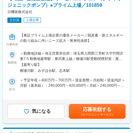
【同社の特徴】
ジェニックポンプ）※プライム上場／101859
【業務内容】
1981年に設立し、微生物検査に使用する動物血液と血清、培地の
■機器メンテナンス業務全般
日機装株式会社
製造と販売から事業を開始。微生物培の原料として動物の血液が
■設置据え付け修理・点検
必要不可欠である点に着目し、ウサギやヒツジ、ウマなど取り扱
正社員
上場企業
■見積書作成
い品目を増やして参りました。それまで培ってきたノウハウを基
■巡回訪問
にモノクロおよびポリクロ等抗体受託サービスを手掛け、微生物
培地の製品ラインアップを充実、最近では細胞の培養に用いる組
【東証プライム上場企業の優良メーカー／脱炭素・新エネルギー
また、下記のような営業フォローをいただくこともございます。
織培養培地の開発に特に注力してきました。
の取り組みに伴いニーズ拡大・将来性抜群】
■機器に関わる案内・フォロー（営業同行や勉強会実施など）
仕事内容
■機器部品の在庫管理・発注
変更の範囲：会社の定める業務
■求人のポイント：
＜勤務地詳細＞埼玉営業所住所：埼玉県入間郡三芳町大字竹間沢
■機器に関する問い合わせ対応（メール・電話など）
・サービスエンジニア経験者はもちろん、設備保全、自動車・飛
東7-5 勤務地最寄駅：東武東上線／柳瀬川駅受動喫煙対策：屋内
行機整備士などメンテナンス経験をお持ちの方歓迎！
勤務地
全面禁煙変更の範囲：会社の定める事業所（リモートワーク含
【研修について】
【最寄り駅】
・ポンプ・医療・航空宇宙など多岐にわたる業界でトップシェア
む）
入社後６カ月～最長１年程度、坂戸本社（埼玉）にて研修を予定
柳瀬川駅、みずほ台駅、志木駅
製品を有する
しております。丁寧に指導いたしますので、入社後も安心してキ
＜予定年収＞400万円～700万円＜賃金形態＞月給制＜賃金内訳＞
ャッチアップいただける環境です◎
■業務概要：
月額（基本給）：240,000円～420,000円＜月給＞240,000円～
◇当社インダストリアル事業本部にてクライオジェニックポンプ
給与
420,000円＜昇給有無＞有＜残業手当＞有＜給与補足＞※給与詳細
【タイムスケジュール例】
のサービスエンジニアをお任せします。
は経験・能力・前職給与等を踏まえて決定■定期昇給：年1回（非
09:00～出勤（事務処理、スケジュール確認）
※スーパーバイザーのような立ち位置で、作業者の方への技術的な
管理職のみ）※賞与：年2回（6月/12月）昨年度実績賞与4.5か月賃
09:30～会議
指示だし・指導をメインで行っていただきます。
金はあくまでも目安の金額であり、選考を通じて上下する可能性
10:00～顧客訪問（修理訪問、営業同行、巡回訪問）
応募依頼する
・定期点検・メンテナンス（業務の7～8割）：ポンプの分解、分
気になる
があります。月給(月額)は固定手当を含めた表記です。
12:00～昼食
（エージェントサービス）
解部品の検査、組み立て、試運転
13:00～顧客訪問（修理訪問、営業同行、巡回訪問）
・製品のトラブル対応：装置故障時の原因調査、故障機器の分解
17:00～事務処理、報告書作成、スケジュール確認
点検、交換等／製品の性能が出ていない（流量や圧力）などのト
18:00～退社
ラブルが多いです。