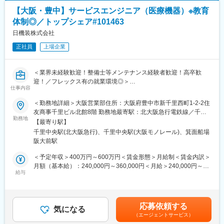
出張については1週間～長い出張だと2～3ヶ月程度
【大阪・豊中】サービスエンジニア（医療機器）※教育
＜過去入社者のご経歴＞
医療機器エンジニア、自動車整備士、エレベーター／自動ドアの
体制◎／トップシェア#101463
■就業環境：
保守点検修理、大型空調機のメンテナンス、建築設備（ICカー
日機装株式会社
・基本の働き方としてはお客様先へ訪問し、メンテナンスを行い
ド）、宅配ボックスの設置・修理、コピー機保守点検修理など。
ます
正社員
上場企業
・お客様先が近い場合もあれば、遠方に行き対応する事もあるた
■働き方：
め外出や出張が基本です
・コールセンターが1次受付を担当するため、お客様からの直接の
（出張の頻度は配属先によりますが、平均して業務の3分の2は
＜業界未経験歓迎！整備士等メンテナンス経験者歓迎！高卒歓
電話対応はありません。
外出です。また、期間は1週間から2～3ヶ月程度と様々です。）
迎！／フレックス有の就業環境◎＞
・休日出勤は医療機器の設置などで発生する場合がありますが、
・直行直帰や在宅勤務・フレックスなども可能ですので、柔軟に
仕事内容
月1～2日程度で、発生時は必ず振替休日を取得いただきます。
ご活用いただけます
・日本の透析医療をリード／国内透析装置シェア5割を占める、ト
・夜間対応・緊急呼出しはありません。
＜勤務地詳細＞大阪営業部住所：大阪府豊中市新千里西町1-2-2住
・夜間作業はほぼありませんが、休日に遠方への移動が発生する
ップシェア製品を有する
・直行直帰も可能です。
友商事千里ビル北館8階 勤務地最寄駅：北大阪急行電鉄線／千里
場合がございます
・ポンプ・医療・航空宇宙業界でトップシェア製品を有する、東
勤務地
中央駅受動喫煙対策：屋内全面禁煙変更の範囲：会社の定める事
【最寄り駅】
・残業は20H程度です
証プライム上場優良メーカー
■入社後の研修・フォロー体制：
業所
千里中央駅(北大阪急行)、千里中央駅(大阪モノレール)、箕面船場
入社後は全体オリエンテーションから始まり、製品ごとの知識研
変更の範囲：会社の定める業務
阪大前駅
■業務概要：
修を行います。
主として、人工透析装置の据付、試運転、メンテナンス、トラブ
トレーニング施設にて、より実務に近い実践的な研修も受講可能
＜予定年収＞400万円～600万円＜賃金形態＞月給制＜賃金内訳＞
ル対応、人工透析装置の使用説明などを行って頂きます。加え
です。
月額（基本給）：240,000円～360,000円＜月給＞240,000円～
て、保守契約や消耗品(洗浄剤等)の営業的活動、見積書作成などの
専属のサポート部門や先輩社員が伴走し、グループチャットを通
給与
360,000円＜昇給有無＞有＜残業手当＞有＜給与補足＞※給与詳細
事務処理なども実施頂きます。
じて困った時にはタイムリーに支援できる体制を整えています。
は経験・能力・前職給与等を踏まえて決定■定期昇給：年1回（非
【対象製品】
管理職のみ）※賞与：年2回（6月/12月）昨年度実績賞与4.5か月賃
透析装置（メンテナンス以外にもアプリケーションの使い方も説
変更の範囲：会社の定める業務
金はあくまでも目安の金額であり、選考を通じて上下する可能性
応募依頼する
明する）、透析通信システム 他
気になる
があります。月給(月額)は固定手当を含めた表記です。
（エージェントサービス）