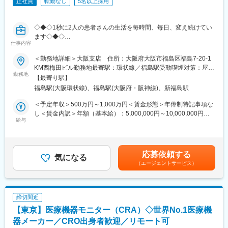
正社員
転勤なし
5名以上採用
営業へフィードバックすることで、製品ひいては事業改善につな
げることができる貢献度の高い仕事です。また、学術活動は、製
品の医学的有効性を訴求するための研究活動であり、決められた
◇◆◇1秒に2人の患者さんの生活を毎時間、毎日、変え続けてい
方法があるわけではないため、新たなアイデアや柔軟な発想を発
ます◇◆◇
揮して、医師と相談しながら業務を進められます。
仕事内容
【医療機器メーカー内製モニターという希少ポジション／製薬・
CROからのキャリアチェンジ／／従業員数世界90,000名、150ヵ
変更の範囲：当社業務全般
＜勤務地詳細＞大阪支店 住所：大阪府大阪市福島区福島7-20-1
国への事業展開/圧倒的な製品力とブランド力/子育てサポート「く
KM西梅田ビル勤務地最寄駅：環状線／福島駅受動喫煙対策：屋内
るみんマーク」取得/正当な評価体制】
勤務地
全面禁煙変更の範囲：会社の定める事業所（リモートワーク含
【最寄り駅】
む）
福島駅(大阪環状線)、福島駅(大阪府・阪神線)、新福島駅
■ポジションのやりがい／魅力
・メーカーモニターという希少ポジションでCROの「受託実行」
＜予定年収＞500万円～1,000万円＜賃金形態＞年俸制特記事項な
ではなく、試験の意思決定に関与できる環境
し＜賃金内訳＞年額（基本給）：5,000,000円～10,000,000円＜
・医療機器×RWD×スピード開発が特徴で2?3年ごとに新製品がロ
給与
月額＞416,666円～833,333円（12分割）＜昇給有無＞有＜残業手
ーンチされる医療機器メーカーだからこそ圧倒的な経験を積める
当＞有＜給与補足＞※記載年収はあくまで目安賃金はあくまでも目
環境
安の金額であり、選考を通じて上下する可能性があります。月給
・“医薬×機器”時代の市場価値を獲得可能で今後のキャリアにおい
(月額)は固定手当を含めた表記です。
応募依頼する
て価値の高いハイブリッド人材へ
気になる
（エージェントサービス）
・裁量×スピード×発言力を備え、スタディマネージャーや社内キ
ーパーソンと対等に議論可能
■仕事内容
締切間近
治験および市販後臨床研究のモニタリング業務を担い、試験の信
【東京】医療機器モニター（CRA）◇世界No.1医療機
頼性・安全性・スピードを支える中核ポジションです。
・治験、市販後臨床研究および市販後調査の計画・実施・進捗管
器メーカー／CRO出身者歓迎／リモート可