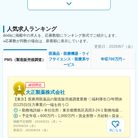
頼性・安全性・スピードを支える中核ポジションです。
・治験、市販後臨床研究および市販後調査の計画・実施・進捗管
理と報告書作成
・担当施設における手続き業務、モニタリングならびに監査対応
・関連文書の作成および確認
・内部・外部関係者との良好な関係構築
人気求人ランキング
・重篤有害事象や逸脱の報告と対応、および医療機器の不具合報
dodaに掲載中の求人を、応募数順にランキング形式でご紹介します。
告と対応
※応募数が同数の場合は、新着順に表示しています。
・その他、組織やプロジェクトに必要な業務
更新日：
2026/8/7（金）
医薬品・医療機器・ライ
■組織：
フサイエンス・医療系サ
年収700万円～
PMS（製造販売後調査）
チームワークや調和を重視するカルチャーです。
ービス
製品領域でチームは分かれており、適性に応じて配属予定です。
■働き方：
・ハイブリッド勤務（出社：月1回程度）
締切間近
・施設訪問：週2～3回（全国）
大正製薬株式会社
・グローバル会議あり（早朝／夜間）
【東京】医療用医薬品の製造販売後調査業務 ◇福利厚生◎/年間休
日125日/注力事業の一端を担う◎
■企業の魅力／特徴
＜勤務地詳細＞本社住所：東京都豊島区高田3-24-1 勤務地最寄駅：都電荒川線・JR山手線・東西線／学習院下駅・高田馬場駅受動喫煙対策：屋内全面禁煙変更の範囲：会社の定める事業所
当社は1949年の設立以来、医療技術の革新を続けており、電池式
＜予定年収＞600万円～1,000万円＜賃金形態＞月給制＜賃金内訳＞月額（基本給）：330,000円～550,000円＜月給＞330,000円～550,000円＜昇給有無＞有＜残業手当＞有＜給与補足＞※年収は前職・経験を考慮のうえ、規定に基づいて決定します。■賞与実績：年2回※但し、業績等の理由により変動賃金はあくまでも目安の金額であり、選考を通じて上下する可能性があります。月給(月額)は固定手当を含めた表記です。
体外型ペースメーカの開発やリードレスペースメーカ、手術支援
掲載予定期間：
ロボットなどを提供しています。
2026/5/21（木）
〜
2026/8/19（水）
気になる
更新日：
2026/6/24（水）
変更の範囲：会社の定める業務