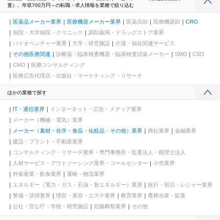
査）、年収700万円～の転職・求人情報を業種で絞り込む
医薬品メーカー業界
医療機器メーカー業界
医薬品卸
医療機器卸
CRO
病院・大学病院・クリニック
調剤薬局・ドラッグストア業界
バイオベンチャー業界
大学・研究施設
介護・福祉関連サービス
その他医療関連
診断薬・臨床検査機器・臨床検査試薬メーカー
SMO
CSO
CMO
医療コンサルティング
医療広告代理店・出版社・マーケティング・リサーチ
ほかの業種で探す
IT・通信業界
インターネット・広告・メディア業界
メーカー（機械・電気）業界
メーカー（素材・化学・食品・化粧品・その他）業界
商社業界
金融業界
建設・プラント・不動産業界
コンサルティング・リサーチ業界・専門事務所・監査法人・税理士法人
人材サービス・アウトソーシング業界・コールセンター
小売業界
外食産業・飲食業界
運輸・物流業界
エネルギー（電力・ガス・石油・新エネルギー）業界
旅行・宿泊・レジャー業界
警備・清掃業界
理容・美容・エステ業界
教育業界
農林水産・鉱業
公社・官公庁・学校・研究施設
冠婚葬祭業界
その他