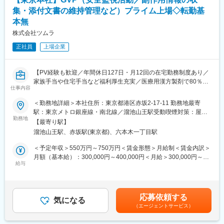
イアントが多いですが、内資企業のプロジェクトもご用意してお
す。同時にPPDのカリキュラム導入や外国人トレーナーの配置を
ります。個々人のスキル・ご経験にあわせて担当するプロジェク
集・添付文書の維持管理など）プライム上場◇転勤基
通じてグローバルに対応できる人材を輩出できることが特徴の一
トを決定しますのでご安心ください。
つです。
本無
株式会社ツムラ
■英語について：
変更の範囲：会社の定める業務
当社のPVでは日本人同士のメール・チャットでも英語を多用する
正社員
上場企業
他、社内のDirectorや各ProjectのGlobal Leadの方と電話等で
Communicationを取ることになります。
【PV経験も歓迎／年間休日127日・月12回の在宅勤務制度あり／
＜充実した英語サポート＆英語教育＞
家族手当や住宅手当など福利厚生充実／医療用漢方製剤で80％以
仕事内容
自社内に英語教室があり専任の講師を抱えております。
上のシェア】
中途入社者もTeamsを利用したビジネス英語教室へ参加いただけ
＜勤務地詳細＞本社住所：東京都港区赤坂2-17-11 勤務地最寄
ます。
■業務内容：
駅：東京メトロ銀座線・南北線／溜池山王駅受動喫煙対策：屋内
また、通訳・翻訳者の英語サポートチームによる英語サポートを
安全性監視活動（GVP)業務業務全般を担っていただきます。
勤務地
全面禁煙変更の範囲：会社の定める事業所
【最寄り駅】
受けることも可能です。
・副作用情報の適正な収集・評価・報告
溜池山王駅、赤坂駅(東京都)、六本木一丁目駅
・安全確保措置の立案検討、実施
■就業環境：
・添付文書の維持・管理、安全性情報資材作成
＜予定年収＞550万円～750万円＜賃金形態＞月給制＜賃金内訳＞
同社は社員同士互いを尊重し、個性を大切にする社風がありま
・GVP教育
月額（基本給）：300,000円～400,000円＜月給＞300,000円～
す。社内にはリフレッシュスペースもあり、休憩時間にリラック
・業界活動（製薬協、東薬工等）
給与
400,000円＜昇給有無＞有＜残業手当＞有＜給与補足＞※給与詳細
スしたり卓球台を利用したり、同僚とのコミュニケーションの場
※まずはご経験に応じた業務分担をさせて頂き、適正等を考慮しな
は年齢・経験を考慮して決定します。■昇給：年1回（4月）■賞
にもなっております。さらに、社内イベントや社員の自主的なス
がら幅広い業務対応を検討させていただきます。
与：年2回（7月、12月）賃金はあくまでも目安の金額であり、選
ポーツサークル活動も盛んで、ファミリーのような雰囲気も特徴
考を通じて上下する可能性があります。月給(月額)は固定手当を含
応募依頼する
です。
■働き方
気になる
めた表記です。
（エージェントサービス）
・月12回の在宅勤務制度あり※入社後半年後に利用可
■教育、福利厚生充実：
・フレックスタイム制※コアタイムあり