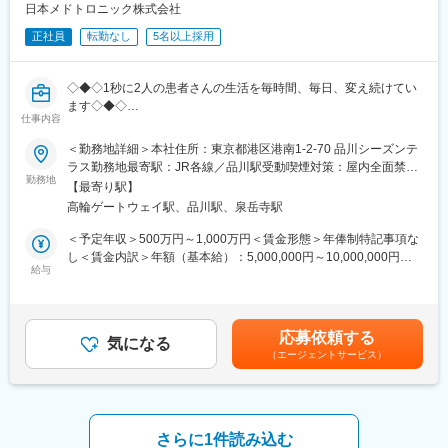
理と報告書作成
日本メドトロニック株式会社
・担当施設における手続き業務、モニタリングならびに監査対応
正社員
転勤なし
5名以上採用
・関連文書の作成および確認
・内部・外部関係者との良好な関係構築
・重篤有害事象や逸脱の報告と対応、および医療機器の不具合報
◇◆◇1秒に2人の患者さんの生活を毎時間、毎日、変え続けてい
告と対応
ます◇◆◇
仕事内容
【医療機器メーカー内製モニターという希少ポジション／製薬・
■組織：
CROからのキャリアチェンジ／／従業員数世界90,000名、150ヵ
チームワークや調和を重視するカルチャーです。
＜勤務地詳細＞本社住所：東京都港区港南1-2-70 品川シーズンテ
国への事業展開/圧倒的な製品力とブランド力/子育てサポート「く
製品領域でチームは分かれており、適性に応じて配属予定です。
ラス勤務地最寄駅：JR各線／品川駅受動喫煙対策：屋内全面禁煙
るみんマーク」取得/正当な評価体制】
勤務地
変更の範囲：会社の定める事業所（リモートワーク含む）
【最寄り駅】
■働き方：
高輪ゲートウェイ駅、品川駅、泉岳寺駅
■ポジションのやりがい／魅力
・ハイブリッド勤務（出社：月1回程度）
・メーカーモニターという希少ポジションでCROの「受託実行」
・施設訪問：週2～3回（全国）
＜予定年収＞500万円～1,000万円＜賃金形態＞年俸制特記事項な
ではなく、試験の意思決定に関与できる環境
・グローバル会議あり（早朝／夜間）
し＜賃金内訳＞年額（基本給）：5,000,000円～10,000,000円＜
・医療機器×RWD×スピード開発が特徴で2～3年ごとに新製品が
給与
月額＞416,666円～833,333円（12分割）＜昇給有無＞有＜残業手
ローンチされる医療機器メーカーだからこそ圧倒的な経験を積め
■企業の魅力／特徴
当＞有＜給与補足＞※記載年収はあくまで目安賃金はあくまでも目
る環境
当社は1949年の設立以来、医療技術の革新を続けており、電池式
安の金額であり、選考を通じて上下する可能性があります。月給
・“医薬×機器”時代の市場価値を獲得可能で今後のキャリアにおい
体外型ペースメーカの開発やリードレスペースメーカ、手術支援
(月額)は固定手当を含めた表記です。
応募依頼する
て価値の高いハイブリッド人材へ
気になる
ロボットなどを提供しています。
（エージェントサービス）
・裁量×スピード×発言力を備え、スタディマネージャーや社内キ
ーパーソンと対等に議論可能
変更の範囲：会社の定める業務
■仕事内容
治験および市販後臨床研究のモニタリング業務を担い、試験の信
さらに1件読み込む