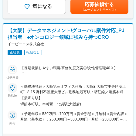
「組織の長としてメンバー育成や事業の成長に貢献する」「プロ
の金額であり、選考を通じて上下する可能性があります。月給(月
応募依頼する
れた第一三共エスファ。AG（オーソライズド・ジェネリック）を
気になる
フェッショナルとして専門性をとことん突き詰める」「ビジネス
額)は固定手当を含めた表記です。
（エージェントサービス）
中核とした戦略により、医療機関から高い信頼を得てきました。
リーダーとして顧客に付加価値を提供する」等、個人の経験や適
2024年4月からはクオールグループ傘下となり、経営基盤をさら
性、希望に応じたキャリアパスが用意されています。更に、適材
に強化。現在は「業界TOPクラスのジェネリック×AGメーカー」
適所・組織活性化を目的に、EPSグループ内の他職種へチャレン
を本気で目指す成長フェーズにあります。
ジすることが可能で自律的なキャリアチェンジができる社内公募
【大阪】データマネジメント/グローバル案件対応_PJ
や自己申告等の制度も整備されております。
担当者 ※オンコロジー領域に強みを持つCRO
変更の範囲：会社の定める業務
イーピーエス株式会社
変更の範囲：会社の定める業務
正社員
転勤なし
【長期就業しやすい環境/研修制度充実◎/女性管理職40％】
仕事内容
■業務概要：
グローバル案件におけるデータマネジメント業務の担当者とし
＜勤務地詳細＞大阪第三オフィス住所：大阪府大阪市中央区安土
て、海外スポンサーやグローバルCROとの窓口業務を担当いただ
町1-8-15 野村不動産大阪ビル勤務地最寄駅：堺筋線／堺筋本町駅
きます。具体的には以下の業務を担当します。
勤務地
受動喫煙対策：屋内全面禁煙変更の範囲：会社の定める事業所
【最寄り駅】
堺筋本町駅、本町駅、北浜駅(大阪府)
■業務内容：
・海外企業や、グローバルCRO、ベンダー等との窓口対応（メー
＜予定年収＞530万円～700万円＜賃金形態＞月給制＜賃金内訳＞
ル・会議）
月額（基本給）：250,000円～300,000円＜月給＞250,000円～
・グローバル案件のDM業務担当者として、EDC仕様設計やデー
給与
300,000円＜昇給有無＞有＜残業手当＞有＜給与補足＞※給与詳細
タクリーニングを含む業務遂行
は同社規定により経験・能力を考慮の上決定します。■昇給：年1
・会議参加・ファシリテーション、質疑応答、英語での資料・メ
回（10月）■賞与：年3回（夏季賞与6月・冬季賞与12月・決算賞