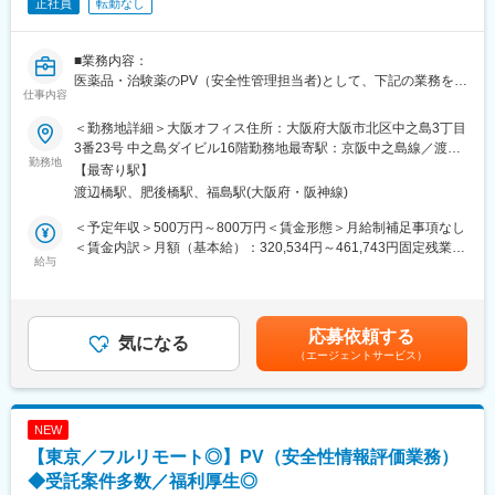
正社員
転勤なし
■同社の魅力：
【就業しやすい環境】完全週休二日制であり、週４日のリモート
勤務も可能です。毎週水曜日はノー残業デー。所定労働時間も従
■業務内容：
来の8時間から7時間30分に短縮。ワークライフバランスを保ちな
医薬品・治験薬のPV（安全性管理担当者)として、下記の業務を行
仕事内容
がら就業することが可能です。厚生労働省から「子育てサポート
なって頂きます。
企業（くるみんマーク）」の認定や、仕事と介護を料率できる職
＜勤務地詳細＞大阪オフィス住所：大阪府大阪市北区中之島3丁目
場環境の証である「トモニン」にも認定。
＜具体的な業務内容＞
3番23号 中之島ダイビル16階勤務地最寄駅：京阪中之島線／渡辺
【豊富なキャリアパス】EPSグループとして豊富なキャリアパス
・主にグローバル治験の安全性情報業務
勤務地
橋駅受動喫煙対策：屋内全面禁煙変更の範囲：会社の定める事業
【最寄り駅】
が用意されています。社内公募制度は、一定の条件を満たせば社
・治験薬・市販薬の安全性情報管理業務
所（リモートワーク含む）
渡辺橋駅、肥後橋駅、福島駅(大阪府・阪神線)
内に公開されている募集職種へキャリアチェンジできる制度で
・安全性情報（グローバル、ローカル案件）の評価
す。グループ会社を含め、常時20職種以上の中から希望する職種
・安全性情報の入力、当局報告書（案）の作成
＜予定年収＞500万円～800万円＜賃金形態＞月給制補足事項なし
へ応募し自身の描くキャリアプランを実現することが可能です。
・PV関連ドキュメントの作成
＜賃金内訳＞月額（基本給）：320,534円～461,743円固定残業手
・クライアント対応
給与
当/月：49,466円～71,257円（固定残業時間20時間0分/月）超過し
変更の範囲：本文参照
た時間外労働の残業手当は追加支給＜月給＞370,000円～533,000
■本ポジションの魅力：
円（一律手当を含む）＜昇給有無＞有＜残業手当＞有＜給与補足
・経験が豊富なPV経験者が多く在籍しております。当社のPV部門
＞※年収は賞与を含む目安の金額となっており、経験・能力・前職
応募依頼する
は、チームワークを重視してプロジェクトに取り組んでおります
気になる
給与を考慮し、相談の上決定致します。※毎年3月末に業績に応じ
（エージェントサービス）
ので、安心して働いていただける環境です。
て業績賞与の支給があります。賃金はあくまでも目安の金額であ
・受託案件も多数あり、長期的に安定して業務に取り組むことが
り、選考を通じて上下する可能性があります。月給(月額)は固定手
可能です。
当を含めた表記です。
・治験・市販後両方の案件があり、経験の幅を広げることができ
NEW
ます。Global PPDの案件を取り扱うことが多い為、外資系のクラ
【東京／フルリモート◎】PV（安全性情報評価業務）
イアントが多いですが、内資企業のプロジェクトもご用意してお
ります。個々人のスキル・ご経験にあわせて担当するプロジェク
◆受託案件多数／福利厚生◎