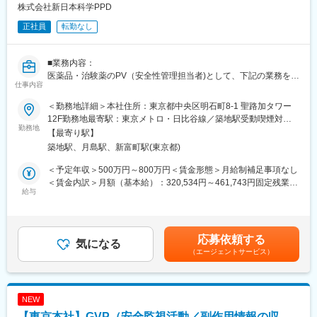
トを決定しますのでご安心ください。
株式会社新日本科学PPD
正社員
転勤なし
■英語について：
当社のPVでは日本人同士のメール・チャットでも英語を多用する
他、社内のDirectorや各ProjectのGlobal Leadの方と電話等で
■業務内容：
Communicationを取ることになります。
医薬品・治験薬のPV（安全性管理担当者)として、下記の業務を行
仕事内容
なって頂きます。
＜充実した英語サポート＆英語教育＞
自社内に英語教室があり専任の講師を抱えております。
＜勤務地詳細＞本社住所：東京都中央区明石町8-1 聖路加タワー
＜具体的な業務内容＞
中途入社者もTeamsを利用したビジネス英語教室へ参加いただけ
12F勤務地最寄駅：東京メトロ・日比谷線／築地駅受動喫煙対
・主にグローバル治験の安全性情報業務
勤務地
ます。
策：屋内全面禁煙変更の範囲：会社の定める事業所（リモートワ
【最寄り駅】
・治験薬・市販薬の安全性情報管理業務
また、通訳・翻訳者の英語サポートチームによる英語サポートを
ーク含む）
築地駅、月島駅、新富町駅(東京都)
・安全性情報（グローバル、ローカル案件）の評価
受けることも可能です。
・安全性情報の入力、当局報告書（案）の作成
＜予定年収＞500万円～800万円＜賃金形態＞月給制補足事項なし
・PV関連ドキュメントの作成
■就業環境：
＜賃金内訳＞月額（基本給）：320,534円～461,743円固定残業手
・クライアント対応
給与
同社は社員同士互いを尊重し、個性を大切にする社風がありま
当/月：49,466円～71,257円（固定残業時間20時間0分/月）超過し
す。社内にはリフレッシュスペースもあり、休憩時間にリラック
た時間外労働の残業手当は追加支給＜月給＞370,000円～533,000
■本ポジションの魅力：
スしたり卓球台を利用したり、同僚とのコミュニケーションの場
円（一律手当を含む）＜昇給有無＞有＜残業手当＞有＜給与補足
・経験が豊富なPV経験者が多く在籍しております。当社のPV部門
にもなっております。さらに、社内イベントや社員の自主的なス
＞※年収は賞与を含む目安の金額となっており、経験・能力・前職
応募依頼する
は、チームワークを重視してプロジェクトに取り組んでおります
気になる
ポーツサークル活動も盛んで、ファミリーのような雰囲気も特徴
給与を考慮し、相談の上決定致します。※毎年3月末に業績に応じ
（エージェントサービス）
ので、安心して働いていただける環境です。
です。
て業績賞与の支給があります。賃金はあくまでも目安の金額であ
・受託案件も多数あり、長期的に安定して業務に取り組むことが
り、選考を通じて上下する可能性があります。月給(月額)は固定手
可能です。
■教育、福利厚生充実：
当を含めた表記です。
・治験・市販後両方の案件があり、経験の幅を広げることができ
同社はスタッフのトレーニングにも力を入れており、職務上の知
NEW
ます。Global PPDの案件を取り扱うことが多い為、外資系のクラ
識やスキルのほか、人間としての成長を目指す心の姿勢を育みま
【東京本社】GVP（安全監視活動／副作用情報の収