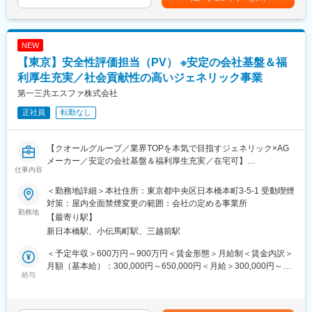
・グローバル対応標準化やプロセス改善の推進
※Global案件以外にもLocal案件の対応や、医薬品以外に、再生医
療、医療機器、SaMD等幅広く関わる事が可能です。
NEW
■仕事の魅力：
【東京】安全性評価担当（PV） ※安定の会社基盤＆福
・グローバル対応の仕組みづくりをゼロから推進できる
・自分の提案が採用されやすく、組織の方向性に影響を与えられ
利厚生充実／社会貢献性の高いジェネリック事業
る環境
第一三共エスファ株式会社
・DM業務にとどまらず、データサイエンス領域全般のグローバル
正社員
転勤なし
化に関与
・国内顧客への新しい価値提案ができるやりがい
【クオールグループ／業界TOPを本気で目指すジェネリック×AG
■キャリアパス：
メーカー／安定の会社基盤＆福利厚生充実／在宅可】
短期：グローバル案件対応の中心人物として標準化や仕組みづく
仕事内容
当社は、工場を持たないファブレスモデルの製薬メーカーです。
りをリード
安全性評価担当（PV）として以下の業務をお任せします。
中期：部門のグローバル戦略を牽引するリーダーとして活躍
＜勤務地詳細＞本社住所：東京都中央区日本橋本町3-5-1 受動喫煙
長期：センター規模の戦略立案やマネジメント職へのキャリアア
対策：屋内全面禁煙変更の範囲：会社の定める事業所
■仕事内容：
勤務地
ップ
【最寄り駅】
・GVPに基づく症例評価業務あるいは安全対策業務
新日本橋駅、小伝馬町駅、三越前駅
・安全性情報管理に係る各種ドキュメント作成、添付文書作成･改
【同社について】
訂、資材作成 等
■研修制度：
＜予定年収＞600万円～900万円＜賃金形態＞月給制＜賃金内訳＞
・海外提携会社との連携業務
実践的な階層別研修や職種別研修、全社共有専門研修など、社員
月額（基本給）：300,000円～650,000円＜月給＞300,000円～
給与
一人ひとりの背景やニーズに対応し誰もが成長できる多種多様な
650,000円＜昇給有無＞有＜残業手当＞有＜給与補足＞・モデル
■強み
カリキュラムを用意しています。
賃金に含まない主な手当、費用支援として、子供手当、単身赴任
企業力×MR力で未来を切り拓く第一三共エスファ
■キャリアパス：
手当、通勤手当、社宅制度等があります。賃金はあくまでも目安
第一三共グループのジェネリック事業会社として2010年に設立さ