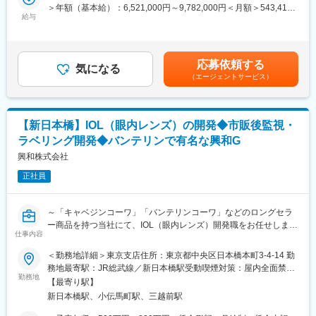
経験を積みながら、マネージャーとして経営に近い立場で事業運
ける安全管理業務の一連の流れを体系的に経験できることに加
＞年額（基本給）：6,521,000円～9,782,000円＜月額＞543,416
営に貢献いただける環境です。
給与
え、関係部門の調整だけでなく海外販社、国内販社との調整も経
円～815,166円（12分割）＜昇給有無＞有＜残業手当＞無＜給与
験を積むことができるため、キャリア形成の観点でも成長機会の
補足＞インセンティブ1,359,000～2,038,000円が含まれます。＜
■業務内容
大きい環境です。 少人数体制のため、主体的に考え、改善提案ま
インセンティブの補足＞（1）会社業績(EBITDAベース)が100％達
主として当社製品に関する症例評価/集積評価の責を担って頂きま
で行える方に特に適した職務です。
成され且つ（2）個人評価で平均値(B)が達成された際に2.5ヶ月分
応募依頼する
す。
気になる
のインセンティブとなります■昇給年1回賃金はあくまでも目安の
（エージェントサービス）
・症例評価関連業務
変更の範囲：会社の定める業務
金額であり、選考を通じて上下する可能性があります。月給(月額)
・ICSR、外国措置報告、研究報告に関する評価関連業務
は固定手当を含めた表記です。
・詳細調査関連業務
・個別症例等に起因する措置立案
【新日本橋】IOL（眼内レンズ）の開発◆市販後監視・
・評価症例に関する当局照会対応
ラベリング開発◆バンテリンで有名な興和G
・CRO、コールセンター、文献調査会社等、外部委託先との交
渉・調整
興和株式会社
・製品承継時における承継元との個別症例の取り扱いに関する交
正社員
渉
・海外提携会社によるAudit対応(症例評価関連)
～「キャベジンコーワ」「バンテリンコーワ」などのロングセラ
＜集積評価関連業務＞
ー商品を持つ当社にて、IOL（眼内レンズ）開発職をお任せします
・自社製品について、定期的な安全性シグナル検出、未知非重篤
仕事内容
～
副作用定期報告、PMDA照会対応他、集積情報の評価。
＜勤務地詳細＞東京支店住所：東京都中央区日本橋本町3-4-14 勤
・集積情報に起因する措置立案。
■仕事内容：
務地最寄駅：JR総武線／新日本橋駅受動喫煙対策：屋内全面禁煙
・自社製品(海外提携品)について、PSUR等の集積評価資料のレビ
◇各国で流通している眼内レンズ製品の市販後情報を収集し、製
勤務地
変更の範囲：会社の定める事業所
ュー。
【最寄り駅】
品開発部門の立場から原因調査や情報整理、必要に応じて関係部
・海外提携会社によるAudit対応(集積評価)
新日本橋駅、小伝馬町駅、三越前駅
署と協力しながら、各国の規制に従った活動を行う。またグロー
バルに展開していくために製品ラベリングの開発や関係部署と協