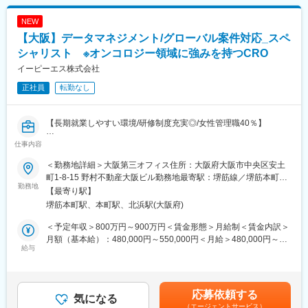
同社はスタッフのトレーニングにも力を入れており、職務上の知
識やスキルのほか、人間としての成長を目指す心の姿勢を育みま
■漢方マーケット：
NEW
す。同時にPPDのカリキュラム導入や外国人トレーナーの配置を
・当社は創業130年超の歴史を持つ東証プライム上場企業です。
【大阪】データマネジメント/グローバル案件対応_スペ
通じてグローバルに対応できる人材を輩出できることが特徴の一
「自然と健康を科学する」を経営理念に、医療用漢方製剤市場で
つです。
は84.6％という圧倒的に高いシェアを誇っています。
シャリスト ※オンコロジー領域に強みを持つCRO
・現在、薬価収載され健康保険が適用となっている漢方薬は148
イーピーエス株式会社
変更の範囲：会社の定める業務
品目あり、当社ではそのうち、129品目とその原料となる119種類
正社員
転勤なし
の生薬を取り扱っています。当社では今後、新しい漢方製剤を開
発するのではなく、129処方の使用が拡大されることを目指しま
す。
【長期就業しやすい環境/研修制度充実◎/女性管理職40％】
・漢方製剤は特許が存在しないため、誰でも自由に作ることが可
能ですが、新しい処方を新たに上市する場合は、新薬と同様に臨
仕事内容
■業務概要：
床試験を行い、承認を得る必要があります。また、後発品を出す
当社のデータマネジメント部門において、グローバル案件対応の
ためには既存製品と生物学的同等性を証明する必要があります
＜勤務地詳細＞大阪第三オフィス住所：大阪府大阪市中央区安土
仕組みづくりや戦略立案をリードするスペシャリストとして活躍
が、多成分系の薬剤である漢方製剤は証明が非常に困難であり、
町1-8-15 野村不動産大阪ビル勤務地最寄駅：堺筋線／堺筋本町駅
いただきます。
勤務地
現在後発品として認められている薬剤がないのが現状です。
受動喫煙対策：屋内全面禁煙変更の範囲：会社の定める事業所
【最寄り駅】
具体的には以下の業務を担当します。
・2024年度における医療用漢方製剤市場は薬価ベースで2,280億
堺筋本町駅、本町駅、北浜駅(大阪府)
円に達しております。現在、全ての医学部、医科大学で漢方医学
■業務内容：
講座が必修化されており、今後の漢方ニーズの高まりが予測され
＜予定年収＞800万円～900万円＜賃金形態＞月給制＜賃金内訳＞
・グローバル案件の引合戦略立案
ます。合わせて全国84の大学病院でも漢方外来の設置が進められ
月額（基本給）：480,000円～550,000円＜月給＞480,000円～
・部署内および関連部署（解析、システム）と連携したグローバ
給与
ています。
550,000円＜昇給有無＞有＜残業手当＞有＜給与補足＞※給与詳細
ル対応の仕組みづくり
は同社規定により経験・能力を考慮の上決定します。■昇給：年1
・海外企業や、グローバルCRO、ベンダー等との交渉・提案、会
変更の範囲：会社の定める業務
回（10月）■賞与：年3回（夏季賞与6月・冬季賞与12月・決算賞
議ファシリテーション
与10月）賃金はあくまでも目安の金額であり、選考を通じて上下
応募依頼する
・部署メンバーの育成（英語力・業務スキル）
気になる
する可能性があります。月給(月額)は固定手当を含めた表記です。
（エージェントサービス）