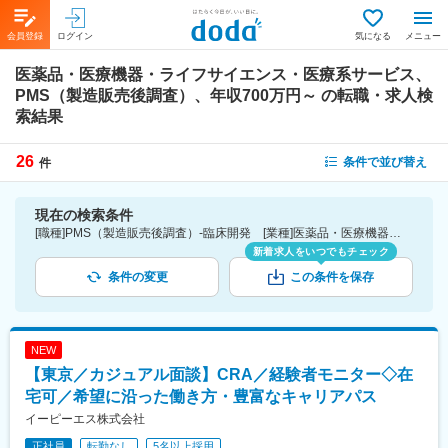
会員登録
ログイン
気になる
メニュー
医薬品・医療機器・ライフサイエンス・医療系サービス、
PMS（製造販売後調査）、年収700万円～
の転職・求人検
索結果
26
条件で並び替え
件
現在の検索条件
[職種]PMS（製造販売後調査）-臨床開発 [業種]医薬品・医療機器・ライフサイエンス・医療系サービス [年収]700万円～
新着求人をいつでもチェック
条件の変更
この条件を保存
NEW
【東京／カジュアル面談】CRA／経験者モニター◇在
宅可／希望に沿った働き方・豊富なキャリアパス
イーピーエス株式会社
正社員
転勤なし
5名以上採用