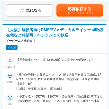
■当ポジションの特徴：
同社規程に則して決定します。■昇給：年1回（10月）■賞与：年2
一人ひとりの背景やニーズに対応し誰もが成長できる多種多様な
・製薬企業等で培ったご経験を活かし、落ち着いた環境で業務に
回（6月・12月）賃金はあくまでも目安の金額であり、選考を通
カリキュラムを用意しています。
応募依頼する
専念することが可能です。今まで以上に専門性を高めることや、
気になる
じて上下する可能性があります。月給(月額)は固定手当を含めた表
■キャリアパス：
（エージェントサービス）
スキルアップが期待できます。
記です。
「組織の長としてメンバー育成や事業の成長に貢献する」「プロ
・これまでに作成経験の無い文書にも、各人の意欲に応じて挑戦
フェッショナルとして専門性をとことん突き詰める」「ビジネス
することが可能です。いずれはライティング業務のエキスパート
リーダーとして顧客に付加価値を提供する」等、個人の経験や適
を目指せます。
性、希望に応じたキャリアパスが用意されています。更に、適材
【大阪】経験者向けPMS/PVメディカルライター ※時短/
・ライティング業務の多くはリモートワークでの対応が可能で
適所・組織活性化を目的に、EPSグループ内の他職種へチャレン
在宅など相談可／ベテランまで歓迎
す。所属長の了承のもと、業務状況により、出社か在宅か、各自
ジすることが可能で自律的なキャリアチェンジができる社内公募
で予定を立て就業することが可能です。
イーピーエス株式会社
や自己申告等の制度も整備されております。
・製造販売後のメディカルライティング部門として、約40名のラ
正社員
イターが在籍しています。その大半がPMSやPV関連の文書（安全
変更の範囲：会社の定める業務
性定期報告書や再審査申請資料）を作成しています。ベテランか
ら若手まで、多くのメンバーが在籍しており、チームで協業しな
【長期就業しやすい環境/研修制度充実◎/女性管理職40％】
がらライティング業務に従事していただきます。男女比はおよそ2
対8と、女性の方が多い職場です。
仕事内容
■業務内容：
製薬企業が作成する以下のPMS・PV関連文書の作成支援業務、並
＜勤務地詳細＞大阪第二オフィス住所：大阪府吹田市江坂町1-17-
【同社の魅力】
びにその関連業務をお任せいたします。
6 マルイト第2江坂ビル勤務地最寄駅：御堂筋線／江坂駅受動喫煙
■キャリアパス：
・製造販売後調査実施計画書（案）、実施要項（案）
勤務地
対策：屋内全面禁煙変更の範囲：会社の定める事業所
「組織の長としてメンバー育成や事業の成長に貢献する」、「プ
【最寄り駅】
・安全性定期報告書（案）※
ロフェッショナルとして専門性をとことん突き詰める」、「ビジ
江坂駅、豊津駅(大阪府)、関大前駅
・調査結果報告書（案）
ネスリーダーとして顧客に付加価値を提供する」等々、個人の経
・再審査申請資料（案）※
＜予定年収＞465万円～880万円＜賃金形態＞月給制補足事項なし
験や適性、希望に応じたキャリアパスが用意されています。さら
・PBRER、DSUR、未知非重篤副作用定期報告（案）等
＜賃金内訳＞月額（基本給）：223,000円～449,000円その他固定
に、適材適所・組織活性化を目的に、EPSグループ内の他職種へ
※PMS関連パート及びPV関連パートを含む全パート
給与
手当/月：35,000円～92,000円＜月給＞258,000円～541,000円＜
チャレンジすることが可能で自律的なキャリアチェンジができる