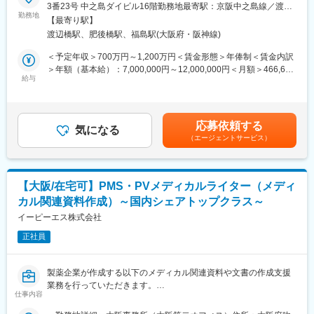
■業務詳細：
3番23号 中之島ダイビル16階勤務地最寄駅：京阪中之島線／渡辺
◇コンサルやCRO出身など、多様なバックグラウンドを持つ社員
・臨床試験および市販後の医薬品安全性情報管理におけるプロジ
勤務地
橋駅受動喫煙対策：屋内全面禁煙変更の範囲：会社の定める事業
が在籍しており、各業界のナレッジを研修や全社MTGにて積極的
【最寄り駅】
ェクトマネジメントを担当。チームマネージャーと連携し、進
所（リモートワーク含む）
に蓄積・共有を行っております。他の業界のナレッジをもとに、
渡辺橋駅、肥後橋駅、福島駅(大阪府・阪神線)
捗・品質・予算管理および顧客対応を行う。
更なるスキル・キャリアアップや独立に向けた支援が充実してい
・リソース管理（人員・予算）、リスク特定・エスカレーション
＜予定年収＞700万円～1,200万円＜賃金形態＞年俸制＜賃金内訳
ます。
を通じて、GVP/GCP等のコンプライアンスを維持・向上。
＞年額（基本給）：7,000,000円～12,000,000円＜月額＞466,666
・試験立ち上げにおいては、安全性管理体制の構築、予算見積、
給与
円～800,000円（15分割）＜昇給有無＞有＜残業手当＞無＜給与
■当社の紹介
人員計画、必要文書整備やSafety Database構築を主導。監査・査
補足＞※上記年収は賞与を含む目安です。経験、能力、前職給与を
当社は製薬企業向けにビジネス・ITコンサルティングサービス、
察（社内・顧客・当局）にも対応する。
考慮し、ご相談の上決定します※管理監督者のため、残業代の支給
BPOサービス、ITシステムサービス（システム開発・マネージド
・業務プロセスの標準化・最適化やKPIに基づく改善を推進し、社
は御座いません。※毎年3月末に業績に応じて業績賞与の支給があ
サービス）を提供いています。製薬業界に関する知見とコンサル
応募依頼する
内外ステークホルダーとの調整や会議運営、課題解決をリード。
気になる
ります。賃金はあくまでも目安の金額であり、選考を通じて上下
ティングファームとしての課題解決力を活かし、お客様のビジネ
（エージェントサービス）
PMDA・顧客・社内他部署との交渉や、グローバルチーム・提携
する可能性があります。月給(月額)は固定手当を含めた表記です。
スに高品質なサービスを提供します。現在、クライアントの100%
企業との連携を通じて、海外プロセスとの整合性および顧客関係
は製薬会社（国内大手製薬企業及び外資製薬企業）であり、クラ
を維持する。
イアントの95%以上が長期的なパートナーとして当社を選び続け
・IT活用による業務効率化やチーム生産性向上、若手メンバーの
ています。
【大阪/在宅可】PMS・PVメディカルライター（メディ
指導を担い、プロジェクト品質を確保。組織全体の成長にも主体
カル関連資料作成）～国内シェアトップクラス～
的に貢献する。
変更の範囲：会社の定める業務
イーピーエス株式会社
■当社のPVの特徴
正社員
PPD Globalと同じプロセスで動いており、Globalの一員として仕
事をする事が可能です。 現状多くの受託があり、今後も組織の拡
大を予定しているため、既存のやり方に縛られず、今までとは違
製薬企業が作成する以下のメディカル関連資料や文書の作成支援
う新しい組織体制やより効率的なワークフローを自ら提案・構築
業務を行っていただきます。
できるやりがいがあります。
仕事内容
・医学論文案（主に臨床関連、治験、臨床研究、製造販売後調
査、等）