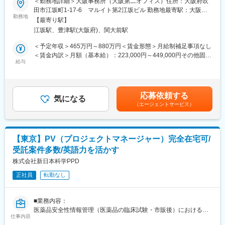
＜勤務地詳細＞大阪事務所（大阪第二オフィス）住所：大阪府吹
■社風：
・学会発表資料案（抄録、ポスター、スライド、等）
田市江坂町1-17-6 マルイト第2江坂ビル 勤務地最寄駅：大阪
当社の企業文化には、社員同士互いを尊重し、個性を大切にする
・添付文書（電子添文）、学術資材
勤務地
metro御堂筋線／江坂駅受動喫煙対策：屋内全面禁煙変更の範囲：
社風があります。
【最寄り駅】
・適正使用資材（製品情報概要、インタビューフォーム、適正使
会社の定める事業所（リモートワーク含む）
仕事を通じて磨かれたチームワークの絆は深く、質の高いサービ
江坂駅、豊津駅(大阪府)、関大前駅
用ガイド、患者向医薬品ガイド、等）
スの提供を可能にしているのも、この社員同士の絆があってこそ
・製造販売後調査に関連する文書（プロトコル、ICF、CSR、再
＜予定年収＞465万円～880万円＜賃金形態＞月給制補足事項なし
です。さらに、社内イベントや社員の自主的なスポーツサークル
審査申請資料等）
＜賃金内訳＞月額（基本給）：223,000円～449,000円その他固定
活動も盛んで、ファミリーのような雰囲気が、離職率の低さを維
※上記のいずれかに対応できる方であれば応募可能です
給与
手当/月：35,000円～92,000円＜月給＞258,000円～541,000円＜
持している秘訣となっています。
昇給有無＞有＜残業手当＞有＜給与補足＞※給与詳細は経験・能
変化の中には大きなチャレンジがあります。私たちと一緒に、日
※2026年10月1日付で事業再編および承継会社の商号変更を予定し
力・資格などを考慮の上、当社規則に則して決定します。■昇給：
本における医薬品開発の新しいビジネスモデルを作りませんか？
ており、本求人は新会社（株式会社 EPデータウィーブ）へ承継さ
年1回（10月）■賞与：年3回（夏季賞与6月・冬季賞与12月・決算
応募依頼する
れます。
気になる
賞与10月）賃金はあくまでも目安の金額であり、選考を通じて上
変更の範囲：会社の定める業務
（エージェントサービス）
詳細：https://www.eps.co.jp/ja/pdf/20260630114451.pdf
下する可能性があります。月給(月額)は固定手当を含めた表記で
す。
■組織構成：
製造販売後のメディカルライティング部門として、約40名のライ
【東京】PV（プロジェクトマネージャー）完全在宅可/
ターが在籍しています。その大半がPMSやPV関連の薬事関連文書
受託案件多数/英語力を活かす
（安全性定期報告書や再審査申請資料）を作成しています。それ
以外に、論文や学会発表資料等のPublication業務を担当する4-5名
株式会社新日本科学PPD
のチームと、添付文書や学術資材・適正使用資材を担当する5-6名
正社員
転勤なし
のチームがあります。ベテランから若手まで、多くのメンバーが
在籍しており、チーム単位で、或いはチーム間で協業しながらラ
イティング業務に従事していただきます。男女比はおよそ2対8
■業務内容：
と、女性の方が多い職場です。
医薬品安全性情報管理（医薬品の臨床試験・市販後）におけるプ
仕事内容
ロジェクトマネジメントをお任せします。
■当ポジションの特長：