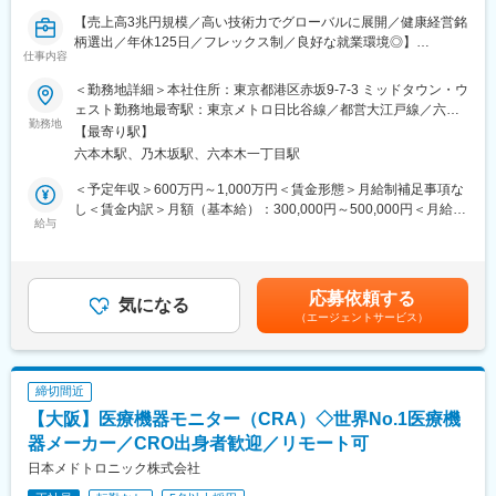
ーション事業」と、医療用医薬品を扱う「医薬事業」の2つが両輪
【売上高3兆円規模／高い技術力でグローバルに展開／健康経営銘
となって成長を牽引している総合医薬品メーカーです。2つの事業
柄選出／年休125日／フレックス制／良好な就業環境◎】
領域を通じ、健康の維持や病気の予防から本格的な治療までを、
仕事内容
トータルにカバーできる製品群を有しております。「いつまでも
メディカルシステム事業部では、急成長する内視鏡事業におい
健康で美しく、幸せな暮らしを続けたい」との人々の願いに応え
＜勤務地詳細＞本社住所：東京都港区赤坂9-7-3 ミッドタウン・ウ
て、新しい価値を提供し続け、世界の内視鏡診療レベルの向上に
るべく、常に事業の原点を見つめ「健康と美」をテーマとしたあ
ェスト勤務地最寄駅：東京メトロ日比谷線／都営大江戸線／六本
貢献することをビジョンとしています。内視鏡事業では、ワール
勤務地
らゆる分野に挑戦し続ける企業を目指しています。
木駅受動喫煙対策：敷地内全面禁煙変更の範囲：本社及び全国の
【最寄り駅】
ドワイドに優位性をもつ新製品のタイムリーな市場投入や、市場
拠点
六本木駅、乃木坂駅、六本木一丁目駅
投入された製品の医学的有効性を訴求するための学術活動がとて
変更の範囲：当社および関係会社の業務全般
も重要です。今回は、内視鏡学術活動の主担当者を増員募集しま
＜予定年収＞600万円～1,000万円＜賃金形態＞月給制補足事項な
す。
し＜賃金内訳＞月額（基本給）：300,000円～500,000円＜月給＞
給与
300,000円～500,000円＜昇給有無＞有＜残業手当＞有＜給与補足
■担当職務：
＞※表記年収は想定年収範囲ですが、実際の給与提示は前職や経験
内視鏡製品の市場商品性評価と学術活動の推進を担っていただき
を考慮の上、同社社内規程に準じ決定します。賃金はあくまでも
ます。
目安の金額であり、選考を通じて上下する可能性があります。月
応募依頼する
気になる
給(月額)は固定手当を含めた表記です。
（エージェントサービス）
■業務詳細：
・多くの新製品が上市される中、日本・欧州での新製品の市場商
品性評価を推進するため、評価計画立案から評価機関（大学病院
等）での訪問評価までを推進する
締切間近
・市場投入された製品の医学的有効性を訴求するため、基幹病院
【大阪】医療機器モニター（CRA）◇世界No.1医療機
（大学病院等）との研究活動を推進する
器メーカー／CRO出身者歓迎／リモート可
■ポジションの魅力：
日本メドトロニック株式会社
内視鏡製品の市場評価は、製品を扱う医師の評価を解析し開発・