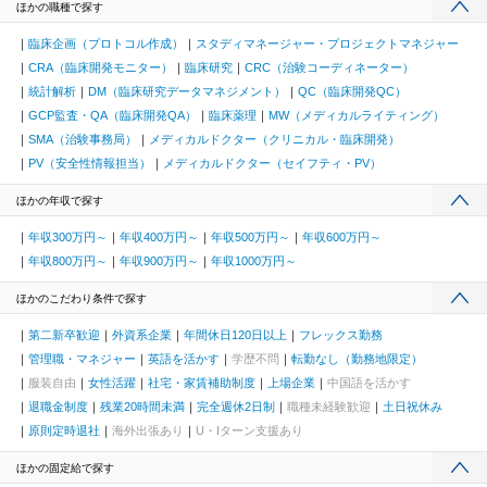
ほかの職種で探す
臨床企画（プロトコル作成）
スタディマネージャー・プロジェクトマネジャー
CRA（臨床開発モニター）
臨床研究
CRC（治験コーディネーター）
統計解析
DM（臨床研究データマネジメント）
QC（臨床開発QC）
GCP監査・QA（臨床開発QA）
臨床薬理
MW（メディカルライティング）
SMA（治験事務局）
メディカルドクター（クリニカル・臨床開発）
PV（安全性情報担当）
メディカルドクター（セイフティ・PV）
ほかの年収で探す
年収300万円～
年収400万円～
年収500万円～
年収600万円～
年収800万円～
年収900万円～
年収1000万円～
ほかのこだわり条件で探す
第二新卒歓迎
外資系企業
年間休日120日以上
フレックス勤務
管理職・マネジャー
英語を活かす
学歴不問
転勤なし（勤務地限定）
服装自由
女性活躍
社宅・家賃補助制度
上場企業
中国語を活かす
退職金制度
残業20時間未満
完全週休2日制
職種未経験歓迎
土日祝休み
原則定時退社
海外出張あり
U・Iターン支援あり
ほかの固定給で探す