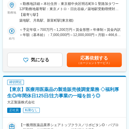
＜勤務地詳細＞本社住所：東京都中央区明石町8-1 聖路加タワー
・安全性定期報告や再審査申請資料等、GPSP/GVP関連文書の作
■業務詳細：
12F勤務地最寄駅：東京メトロ・日比谷線／築地駅受動喫煙対
成を主な業務としていますが、それ以外にも製薬企業やアカデミ
・臨床試験および市販後の医薬品安全性情報管理におけるプロジ
勤務地
策：屋内全面禁煙変更の範囲：会社の定める事業所（リモートワ
ア等の依頼に応じて様々な文書や資材のライティング業務を実施
【最寄り駅】
ェクトマネジメントを担当。チームマネージャーと連携し、進
ーク含む）
しています。そのため、様々なバックグラウンドの方が在籍して
築地駅、月島駅、新富町駅(東京都)
捗・品質・予算管理および顧客対応を行う
おり、未経験の方でもチャレンジすることができます。
・リソース管理（人員・予算）、リスク特定・エスカレーション
＜予定年収＞700万円～1,200万円＜賃金形態＞年俸制＜賃金内訳
・落ち着いた環境で業務に専念することが可能です。今まで以上
を通じて、GVP/GCP等のコンプライアンスを維持・向上
＞年額（基本給）：7,000,000円～12,000,000円＜月額＞466,666
に専門性を高めることや、スキルアップが期待できます。
・試験立ち上げにおいては、安全性管理体制の構築、予算見積、
給与
円～800,000円（15分割）＜昇給有無＞有＜残業手当＞無＜給与
・これまでに作成経験の無い文書にも、各人の意欲に応じて挑戦
人員計画、必要文書整備やSafety Database構築を主導。監査・査
補足＞※上記年収は賞与を含む目安です。経験、能力、前職給与を
することが可能です。いずれはライティング業務のエキスパート
察（社内・顧客・当局）にも対応する
考慮し、ご相談の上決定します※管理監督者のため、残業代の支給
を目指せます。
・業務プロセスの標準化・最適化やKPIに基づく改善を推進し、社
は御座いません。※毎年3月末に業績に応じて業績賞与の支給があ
・ライティング業務の多くはリモートワークでの対応が可能で
応募依頼する
内外ステークホルダーとの調整や会議運営、課題解決をリード。
気になる
ります。※分割数は年収額により変動いたします。賃金はあくまで
す。所属長の了承のもと、業務状況により、出社か在宅か、各自
（エージェントサービス）
PMDA・顧客・社内他部署との交渉や、グローバルチーム・提携
も目安の金額であり、選考を通じて上下する可能性があります。
で予定を立て就業することが可能です。
企業との連携を通じて、海外プロセスとの整合性および顧客関係
月給(月額)は固定手当を含めた表記です。
を維持する
変更の範囲：会社の定める業務
・IT活用による業務効率化やチーム生産性向上、若手メンバーの
締切間近
指導を担い、プロジェクト品質を確保。組織全体の成長にも主体
【東京】医療用医薬品の製造販売後調査業務 ◇福利厚
的に貢献する
生◎/年間休日125日/注力事業の一端を担う◎
■当社のPVの特徴
大正製薬株式会社
PPD Globalと同じプロセスで動いており、Globalの一員として仕
正社員
転勤なし
事をする事が可能です。 現状多くの受託があり、今後も組織の拡
大を予定しているため、既存のやり方に縛られず、今までとは違
う新しい組織体制やより効率的なワークフローを自ら提案・構築
【一般用医薬品業界シェアトップクラス／リポビタンD・パブロ
できるやりがいがあります。