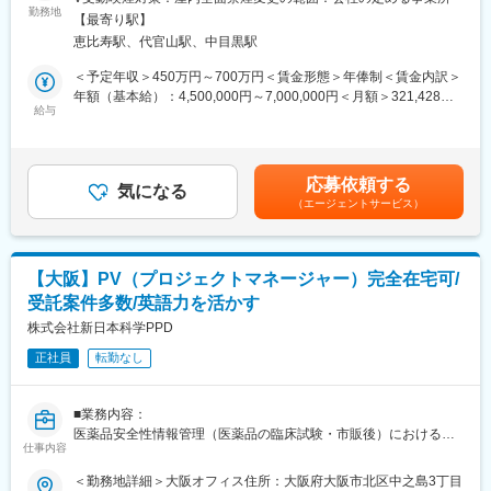
が在籍しており、各業界のナレッジを研修や全社MTGにて積極的
・有害事象/不具合収集に関するreconciliation
勤務地
に蓄積・共有を行っております。他の業界のナレッジをもとに、
【最寄り駅】
・グローバル安全性データベースへの入力と管理
更なるスキル・キャリアアップや独立に向けた支援が充実してい
恵比寿駅、代官山駅、中目黒駅
・安全性データベースの設定変更作業
ます。
・医薬品/医療機器の市販、治験安全性情報の評価・報告
＜予定年収＞450万円～700万円＜賃金形態＞年俸制＜賃金内訳＞
・医薬品/医療機器の市販、治験安全性情報の文献1次評価（スク
年額（基本給）：4,500,000円～7,000,000円＜月額＞321,428円
■当社の紹介
リーニング）
給与
～500,000円（14分割）＜昇給有無＞有＜残業手当＞有＜給与補
当社は製薬企業向けにビジネス・ITコンサルティングサービス、
・安全性定期報告/未知非重篤定期報告の作成補助と提出
足＞※給与は前職・経験等を考慮し要相談■昇給：年1回（4月）賃
BPOサービス、ITシステムサービス（システム開発・マネージド
・治験定期報告の作成補助と提出
金はあくまでも目安の金額であり、選考を通じて上下する可能性
サービス）を提供いています。製薬業界に関する知見とコンサル
・安全性業務に関する手順書、SOP等の作成、メンテナンス
があります。月給(月額)は固定手当を含めた表記です。
ティングファームとしての課題解決力を活かし、お客様のビジネ
応募依頼する
・電子文書保存管理と運用
気になる
スに高品質なサービスを提供します。現在、クライアントの100%
（エージェントサービス）
は製薬会社（国内大手製薬企業及び外資製薬企業）であり、クラ
イアントの95%以上が長期的なパートナーとして当社を選び続け
■ご入社後のキャリアについて
ています。
PVとして、リーダークラスへのキャリアはもちろん、製薬企業向
【大阪】PV（プロジェクトマネージャー）完全在宅可/
けのPVコンサル/ITコンサルなど多様なキャリアを実現可能です。
変更の範囲：会社の定める業務
受託案件多数/英語力を活かす
当社は社員の自己実現を強く後押ししており、キャリア面談を通
して希望を踏まえた部署横断の異動も積極的に行っております。
株式会社新日本科学PPD
正社員
転勤なし
■当社の魅力
◇ご入社後の契約形態も個人の都合でフレキシブルに変更可能で
あり、フレックスはもちろん、ポジションによってはフルリモー
■業務内容：
トや週4勤務まで対応可能です。
医薬品安全性情報管理（医薬品の臨床試験・市販後）におけるプ
社長自身が「100人100通りの働き方」を掲げ、社員が自由な働き
仕事内容
ロジェクトマネジメントをお任せします。
方を実現しています。
＜勤務地詳細＞大阪オフィス住所：大阪府大阪市北区中之島3丁目
※入社時点でのフルリモート/週4勤務は不可となります。