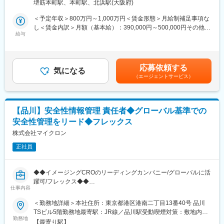
定める事業所
方を実現しています。
堺筋本町駅、本町駅、北浜駅(大阪府)
・英語訳（CIOMS・Med Watch・Annual report等作成）業務
※入社時点でのフルリモート/週4勤務は不可となります。
・PMDAへの(医薬品)副作用・感染症等報告書・研究報告・
＜予定年収＞800万円～1,000万円＜賃金形態＞月給制補足事項な
◇コンサルやCRO出身など、多様なバックグラウンドを持つ社員
措置報告・不具合報告書（案）の作成およびSGML化
し＜賃金内訳＞月額（基本給）：390,000円～500,000円その他固
が在籍しており、各業界のナレッジを研修や全社MTGにて積極的
・感染症定期報告のための学会文献・ホームページのモニタリン
給与
定手当/月：102,000円＜月給＞492,000円～602,000円＜昇給有無
に蓄積・共有を行っております。他の業界のナレッジをもとに、
グ、
＞有＜残業手当＞無＜給与補足＞※給与詳細は経験・能力・資格な
更なるスキル・キャリアアップや独立に向けた支援が充実してい
感染症定期報告書（案）作成
どを考慮の上、当社規則に則して決定します。■昇給：年1回（10
ます。
・安全性定期報告、PSUR・PBRER案作成
月）■賞与： 年3回（夏季賞与6月・冬季賞与12月・決算賞与10
応募依頼する
・安全性情報管理業務全般のコンサルテーション並びにその他関
気になる
月）賃金はあくまでも目安の金額であり、選考を通じて上下する
■当社の紹介
（エージェントサービス）
連業務全般等
可能性があります。月給(月額)は固定手当を含めた表記です。
当社は製薬企業向けにビジネス・ITコンサルティングサービス、
BPOサービス、ITシステムサービス（システム開発・マネージド
※2026年10月1日付で事業再編および承継会社の商号変更を予定し
サービス）を提供いています。製薬業界に関する知見とコンサル
ており、本求人は新会社（株式会社 EPデータウィーブ）へ承継さ
ティングファームとしての課題解決力を活かし、お客様のビジネ
【品川】安全性情報管理 責任者◆グローバル基準での
れます。
スに高品質なサービスを提供します。現在、クライアントの100%
安全性管理をリード◆フレックス
詳細：https://www.eps.co.jp/ja/pdf/20260630114451.pdf
は製薬会社（国内大手製薬企業及び外資製薬企業）であり、クラ
株式会社マイクロン
イアントの95%以上が長期的なパートナーとして当社を選び続け
■同社でのキャリアパス、スキルアップ
ています。
正社員
・今まではCROへの委託がなかった年次報告、【RMP、
PBRER】等の受託も増えているため、経験の幅を広げかつ市場価
変更の範囲：会社の定める業務
値を高めることができます。
◆◆イメージングCROのリーディングカンパニー/グローバルに活
・スキルアップのため、社内研修にて、各種法律・省令の改正ポ
躍可/フレックス◆◆
イント確認はもちろん、疫学・薬剤疫学の基本、E2B（R3）対応
仕事内容
■概要
総復習、医療情報データベースと再審査への利用などもありま
マイクロンは、イメージングCROとして国内トップクラスの実績
＜勤務地詳細＞本社住所：東京都港区港南二丁目13番40号 品川
す。
を築き、画像解析・読影における高度な専門性で多くのクライア
TSビル5階勤務地最寄駅：JR線／品川駅受動喫煙対策：敷地内全
・医学基礎知識の底上げとして、循環器系、呼吸器系、神経系な
ントから信頼を得ています。
勤務地
面禁煙変更の範囲：会社の定める事業所
ど【領域毎に10種以上の研修】があります。
【最寄り駅】