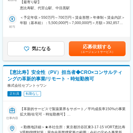
・品質管理、監査対応
【最寄り駅】
・立ち上げ業務（調査票設計支援、EDC開発支援、進捗管理シス
【グローバル対応】
恵比寿駅、代官山駅、中目黒駅
テムの構築支援、DM関連手順の作成・レビュー等）
・タイガメッド本社・海外拠点との安全性情報の共有・連携
・運用業務（調査票発行、データ入力、データクリーニング、ク
＜予定年収＞550万円～700万円＜賃金形態＞年俸制＜賃金内訳＞
・グローバルPVプロジェクトへの参画
エリ発出、コーディング等）
年額（基本給）：5,500,000円～7,000,000円＜月額＞392,857円
・海外クライアント・規制当局との英語/中国語でのコミュニケー
・データ固定業務（AE/外部データリコンシリエーション、外部デ
給与
～500,000円（14分割）＜昇給有無＞有＜残業手当＞有＜給与補
ション
ータ作成、データ固定作業）
足＞※給与は前職・経験等を考慮し要相談■昇給：年1回（4月）賃
※海外クライアント・本社・規制当局との対応が発生します。
・データクリーニング、コーディング等
金はあくまでも目安の金額であり、選考を通じて上下する可能性
があります。月給(月額)は固定手当を含めた表記です。
■当社の魅力
応募依頼する
■キャリアについて
気になる
薬が市場に出る前の「本当に効くか・安全か」を確かめる試験
（エージェントサービス）
受託型DMとしてリーダーやPMとしてのキャリアはもちろん、製
を、画像診断を使って支援している会社です。医療画像を専門的
薬企業向けのDMコンサル/ITコンサルなど多様なキャリアを実現可
に解析し、薬の効き目を客観的な数字で示し、新薬開発の成功を
能です。
裏側から支えています。
キャリア面談で「これからやりたい、磨きたいこと」「担当した
日本でいち早くこの画像診断の分野に特化したパイオニアであ
【恵比寿】安全性（PV）担当者◆CRO×コンサルティ
い業務」「会社に求めたいこと」をヒアリングし、社員の自己実
り、多くの製薬会社や大学病院と長年取引をしています。安定性
ングの革新的事業/リモート・時短勤務可
現をサポートできる体制を整えます。希望を踏まえた部署横断の
と専門性の高さで優位な地位を築いています。
異動も積極的に行っております。
株式会社セブントゥワン
変更の範囲：会社の定める業務
正社員
転勤なし
■当社の魅力
◇ご入社後の契約形態も個人の都合でフレキシブルに変更可能で
あり、フレックスはもちろん、ポジションによってはフルリモー
【革新的サービスで製薬業界をサポート／平均成長率150%の事業
トや週4勤務まで対応可能です。社長自身が「100人100通りの働
拡大期/在宅可・時短勤務可】
き方」を掲げ、社員が自由な働き方を実現しています。
仕事内容
■業務内容
※入社時点でのフルリモート/週4勤務は不可となります。
＜医薬品・医療機器＞
＜勤務地詳細＞★本社住所：東京都渋谷区東3-17-15 VORT恵比寿
◇コンサルやCRO出身など、多様なバックグラウンドを持つ社員
・有害事象/不具合収集に関するモニタリング
V受動喫煙対策：屋内全面禁煙変更の範囲：会社の定める事業所