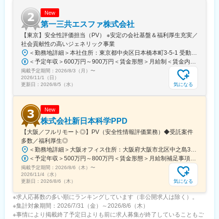
New
第一三共エスファ株式会社
【東京】安全性評価担当（PV） ※安定の会社基盤＆福利厚生充実／
社会貢献性の高いジェネリック事業
＜勤務地詳細＞本社住所：東京都中央区日本橋本町3-5-1 受動喫煙対策：屋内全面禁煙変更の範囲：会社の定める事業所
＜予定年収＞600万円～900万円＜賃金形態＞月給制＜賃金内訳＞月額（基本給）：300,000円～650,000円＜月給＞300,000円～650,000円＜昇給有無＞有＜残業手当＞有＜給与補足＞・モデル賃金に含まない主な手当、費用支援として、子供手当、単身赴任手当、通勤手当、社宅制度等があります。賃金はあくまでも目安の金額であり、選考を通じて上下する可能性があります。月給(月額)は固定手当を含めた表記です。
掲載予定期間：
2026/8/3（月）
〜
2026/11/1（日）
気になる
更新日：
2026/8/5（水）
New
株式会社新日本科学PPD
【大阪／フルリモート◎】PV（安全性情報評価業務）◆受託案件
多数／福利厚生◎
＜勤務地詳細＞大阪オフィス住所：大阪府大阪市北区中之島3丁目3番23号 中之島ダイビル16階勤務地最寄駅：京阪中之島線／渡辺橋駅受動喫煙対策：屋内全面禁煙変更の範囲：会社の定める事業所（リモートワーク含む）
＜予定年収＞500万円～800万円＜賃金形態＞月給制補足事項なし＜賃金内訳＞月額（基本給）：320,534円～461,743円固定残業手当/月：49,466円～71,257円（固定残業時間20時間0分/月）超過した時間外労働の残業手当は追加支給＜月給＞370,000円～533,000円（一律手当を含む）＜昇給有無＞有＜残業手当＞有＜給与補足＞※年収は賞与を含む目安の金額となっており、経験・能力・前職給与を考慮し、相談の上決定致します。※毎年3月末に業績に応じて業績賞与の支給があります。賃金はあくまでも目安の金額であり、選考を通じて上下する可能性があります。月給(月額)は固定手当を含めた表記です。
掲載予定期間：
2026/8/6（木）
〜
2026/11/4（水）
気になる
更新日：
2026/8/6（木）
※求人応募数の多い順にランキングしています（非公開求人は除く）。
※集計対象期間：2026/7/31（金）～2026/8/6（木）
※事情により掲載終了予定日よりも前に求人募集が終了していることもご