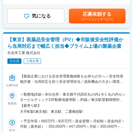
昇給有無＞有＜残業手当＞有＜給与補足＞※上記年収はあくまで目
「社内公募」「自己申告」などの制度も整備されております。
※2026年10月1日付で事業再編および承継会社の商号変更を予定し
安であり、経験・能力・資格等考慮し、同社規程に則して決定し
■その他：
ており、本求人は新会社（株式会社 EPデータウィーブ）へ承継さ
ます。■昇給：年1回（10月）■賞与：年2回（6月・12月）賃金は
当社の強み：https://www.eps.co.jp/ja/recruit/strength.php
応募依頼する
れます。
気になる
あくまでも目安の金額であり、選考を通じて上下する可能性があ
業務内容について：https://www.eps.co.jp/ja/recruit/service.php
（エージェントサービス）
詳細：https://www.eps.co.jp/ja/pdf/20260630114451.pdf
ります。月給(月額)は固定手当を含めた表記です。
変更の範囲：会社の定める業務
■当ポジションの特徴：
・製薬企業等で培ったご経験を活かし、落ち着いた環境で業務に
【東京】医薬品安全管理（PV）◆市販後安全性評価か
専念することが可能です。今まで以上に専門性を高めることや、
ら当局対応まで幅広く担当◆プライム上場の製薬企業
スキルアップが期待できます。
・これまでに作成経験の無い文書にも、各人の意欲に応じて挑戦
生化学工業 株式会社
することが可能です。いずれはライティング業務のエキスパート
正社員
上場企業
を目指せます。
・ライティング業務の多くはリモートワークでの対応が可能で
す。所属長の了承のもと、業務状況により、出社か在宅か、各自
【製薬企業における安全管理業務経験をお持ちの方へ／安全性情
で予定を立て就業することが可能です。
報評価・当局対応を担う安全管理担当／成長機会の大きい環境
・製造販売後のメディカルライティング部門として、約40名のラ
仕事内容
◎】
イターが在籍しています。その大半がPMSやPV関連の文書（安全
＜勤務地詳細＞本社住所：東京都千代田区丸の内1-6-1 丸の内セン
性定期報告書や再審査申請資料）を作成しています。ベテランか
■部署業務内容
タービルディング10F勤務地最寄駅：JR線／東京駅受動喫煙対
ら若手まで、多くのメンバーが在籍しており、チームで協業しな
（1）製造販売後安全管理業務（GVP）全般
勤務地
策：屋内全面禁煙変更の範囲：会社の定める事業所
がらライティング業務に従事していただきます。男女比はおよそ2
【最寄り駅】
（2）製造販売後調査・安全性評価業務（GPSP）全般
対8と、女性の方が多い職場です。
大手町駅(東京都)、東京駅、二重橋前駅
（3）再審査・再評価、添付文書改訂、適正使用推進に関する業務
（4）品質・製造・販売等の関連部門との連携
＜予定年収＞660万円～920万円＜賃金形態＞月給制＜賃金内訳＞
【同社の魅力】
（5）法令・社内規程対応および教育
月額（基本給）：350,000円～447,000円＜月給＞350,000円～
■キャリアパス：
給与
447,000円＜昇給有無＞有＜残業手当＞有＜給与補足＞提示年収
「組織の長としてメンバー育成や事業の成長に貢献する」、「プ