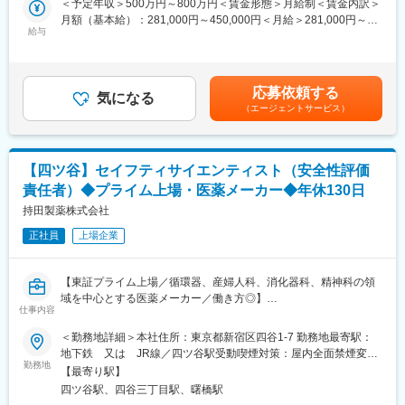
＜予定年収＞500万円～800万円＜賃金形態＞月給制＜賃金内訳＞
＜その他＞
力体制を構築する。
月額（基本給）：281,000円～450,000円＜月給＞281,000円～
・再審査に関する資料作成、適合性調査対応、当局照会事項対応
◇その他、眼内レンズおよび関連製品の製品戦略、新製品の開発
給与
450,000円＜昇給有無＞有＜残業手当＞有＜給与補足＞※給与詳細
等(応相談)
企画立案、臨床試験を含む国内海外開発進捗管理、承認／認証／
は年齢・経験・能力を踏まえて決定します。■賞与：年2回（6
・自己点検業務／記録保存業務(応相談)
登録申請、製品の包装表示開発、ＱＭＳ統括維持管理業務
月、12月）賃金はあくまでも目安の金額であり、選考を通じて上
下する可能性があります。月給(月額)は固定手当を含めた表記で
■組織構成
応募依頼する
■具体的には：
気になる
す。
安全性情報部長1名(60代)、3名正社員(60代2名、50代1名)、2名
（エージェントサービス）
主に国内で承認、欧州で認証されている医療機器製品（眼内レン
業務委託(60代・70代)です。
ズ）を米国や他の地域も含めてグローバルに販売していくため、
少数精鋭な組織ですので、風通しが非常によいです。上下関係も
各国の規制に従った市販後監視システムの構築、市販後情報を収
フラットで、社長への提案も活発に行われており、裁量のある環
集、情報整理、当局への報告補佐、情報の維持管理、薬事申請
境で就業が出来ます。
【四ツ谷】セイフティサイエンティスト（安全性評価
（許認可取得）、製品ラベリング等の包装表示開発、資料作成、
責任者）◆プライム上場・医薬メーカー◆年休130日
及びその他研究開発業務。
■働き方
持田製薬株式会社
在宅勤務・リモートワーク相談可
■やりがい／魅力：
入社後に上長と確認の上、週5勤務の方は2日まで在宅勤務での就
正社員
上場企業
◇市販後監視及びラベリング開発の職務を通じて、各国の規制を
業が可能です。
理解し、グローバルな要求に応えていくことができます。
（現在週2回を上限、2025年6月末現在の社内規定であり、今後は
◇眼内レンズは高齢になるとほとんどの人が患う白内障の治療で
情勢を見極めた上で変更される可能性有）
【東証プライム上場／循環器、産婦人科、消化器科、精神科の領
使用される医療機器であり、世界中の患者の視機能改善に貢献す
域を中心とする医薬メーカー／働き方◎】
ることができます。
仕事内容
変更の範囲：会社の定める業務
◇当社は眼内レンズ（IOL）に関する研究企画、研究、製品企画、
■業務概要：
＜勤務地詳細＞本社住所：東京都新宿区四谷1-7 勤務地最寄駅：
開発、製造支援、学術支援、販売、規格・規制対応までものづく
セイフティサイエンティストとして、担当製品に関する情報（疾
地下鉄 又は JR線／四ツ谷駅受動喫煙対策：屋内全面禁煙変更
りの最初から最後まで携わることができるため、製品の成り立ち
患、薬剤等）やリスク管理計画を理解した上で、得られた安全性
勤務地
の範囲：会社の定める場所（テレワークを行う場所を含む）
を幅広く理解できるのが魅力です。
【最寄り駅】
データをもとに科学的な観点で主体的に安全性評価を行い、措置
四ツ谷駅、四谷三丁目駅、曙橋駅
を立案、安全性活動についてリードいただきます。
■当社について：