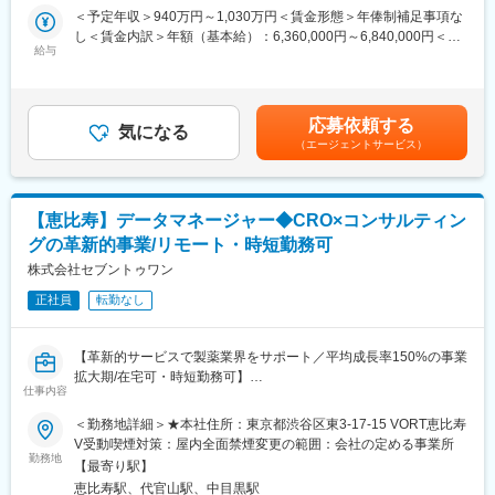
＜予定年収＞940万円～1,030万円＜賃金形態＞年俸制補足事項な
1894年に綿布問屋として創業し、130年を越える歴史を持つ老舗
■業務内容：
し＜賃金内訳＞年額（基本給）：6,360,000円～6,840,000円＜月
企業です。「バンテリン」や「キャベジン」などOTC医薬品以外
（1）市販後安全性の課題を抽出し、課題解決のためのリスク対応
給与
額＞530,000円～570,000円（12分割）＜昇給有無＞有＜残業手当
にも、「パルモディア錠」といった生活習慣病を中心とした医療
を予測し、リスク管理計画を策定する。
＞無＜給与補足＞※当社規定により決定いたします。（経験･職歴
用医薬品、眼底カメラや眼内レンズ等の医療機器の製造・販売、
（2）安全性評価に関わる様々な情報を分析し、科学的な観点での
考慮します）※予定年収はあくまでも目安の金額であり、選考を通
光学事業では工場等の省人化に貢献すべく、ロボティクス分野へ
評価を行う。
じて上下する可能性があります。賃金はあくまでも目安の金額で
の進出やFAレンズの製造販売など、その事業フィールドは多岐に
応募依頼する
（3）社内関係者および国内外の提携会社からの情報収集・意意交
気になる
あり、選考を通じて上下する可能性があります。月給(月額)は固定
わたります。また、総合商社としての機能も持ち合わせており、
（エージェントサービス）
換を行うとともに、医学専門家の意見を聴取した結果をもとに、
手当を含めた表記です。
身近にある衣服、雑貨品から機械や化学品まで幅広く取り扱って
安全対策を立案し、安全管理責任者へ報告し、承諾を得る。
います。
（4）必要な安全性監視活動、リスク最小化策等の安全性活動につ
いて、実行されるようリードする。
変更の範囲：会社の定める業務
【恵比寿】データマネージャー◆CRO×コンサルティン
グの革新的事業/リモート・時短勤務可
■組織構成：
安全管理室（30名）
株式会社セブントゥワン
正社員
転勤なし
■当社の魅力：
当社は1913年に東京・本郷で「独創研究」の考えのもとに創業
し、循環器、産婦人科、消化器科、精神科の領域を中心として医
【革新的サービスで製薬業界をサポート／平均成長率150%の事業
薬メーカーです。医薬だけでなく、知見を活かし、皮膚科学に基
拡大期/在宅可・時短勤務可】
づいて、敏感肌にやさしいスキンケア製品も開発しています。研
仕事内容
■業務内容
究開発費は売上の11％を定期的に投資し、自社開発のみならず積
製造販売後調査または治験におけるDM業務をご担当いただきま
＜勤務地詳細＞★本社住所：東京都渋谷区東3-17-15 VORT恵比寿
極的に外部と共同開発や創薬研究を行っており、新製品開発に意
す。
V受動喫煙対策：屋内全面禁煙変更の範囲：会社の定める事業所
欲的です。ますます高まる健康に対する関心と医療への期待に応
勤務地
えられるよう、同社は環境変化に対応しながら着実に成長し続
【最寄り駅】
＜プロジェクトの例＞
け、長期的にはグローバルにも存在価値を認められるスペシャリ
恵比寿駅、代官山駅、中目黒駅