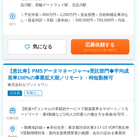
安全性情報管理（PV）体制の拡充のため、グローバル基準での安
■就業環境
品川駅、高輪ゲートウェイ駅、北品川駅
全性管理をリードいただける責任者を募集します。グローバルPV
会社方針として週４リモート・週１出社のハイブリッド体制をと
体制の構築・運営を担う重要ポジションです。
＜予定年収＞800万円～1,200万円＜賃金形態＞月給制補足事項な
っております。
し＜賃金内訳＞月額（基本給）：500,000円～750,000円＜月給＞
■組織構成：部署は100名以上の組織で平均年齢は35歳です。男
■ポジションの魅力
給与
500,000円～750,000円＜昇給有無＞有＜残業手当＞無＜給与補足
性：女性＝3：7で女性が多いため、産休育休に入る方も定期的に
◎グローバルPV体制をゼロから構築・拡大できるやりがい
＞※経験・スキル考慮の上決定します。【賞与】年2回（業績連
いますが、復職されて同社で長くキャリアを築いています。チー
◎タイガメッドグループのネットワークを活かした国際的な経験
動）【昇給】年1回※マネジメント手当あり賃金はあくまでも目安
ムワークを重視しており、業務が立て込んでしまったり、突発休
◎責任者として裁量を持ち組織づくりに携われる
の金額であり、選考を通じて上下する可能性があります。月給(月
などで代理対応が必要なときも協力しあう風土があります。
応募依頼する
◎最新のPV規制・技術に触れながらキャリアアップ
気になる
額)は固定手当を含めた表記です。
■研修制度
（エージェントサービス）
実践的な階層別研修や職種別研修、全社共有専門研修など、社員
■募集背景
一人ひとりの背景やニーズに対応し誰もが成長できる多種多様な
AI画像診断やバイオマーカー解析など先端技術の追求を進める
カリキュラムを用意しています。
中、タイガメッド本社との連携強化によりグローバル治験案件が
【恵比寿】PMSデータマネージャー※受託部門◆平均成
急増しており、体制強化のため募集しています。
変更の範囲：会社の定める業務
長率150%の事業拡大期／リモート・時短勤務可
■業務内容
株式会社セブントゥワン
【安全性情報管理業務】
正社員
転勤なし
・治験・市販後における有害事象・副作用情報の収集、評価、報
告
・国内外規制当局（PMDA、FDA、EMA等）への安全性報告対応
【医薬×ITコンサルの革新的サービスで製薬業界をサポート／リモ
・安全性データベースの管理・運用
ートワーク・週4勤務など100人100通りの働き方を推進/在宅可・
・CIOMS、MedWatch、E2B(R3)等の各種報告書作成・提出
仕事内容
時短勤務可】
【マネジメント業務】
■業務内容
＜勤務地詳細＞★本社住所：東京都渋谷区東3-17-15 VORT恵比寿
・PVチーム統括、メンバー育成・教育
製造販売後調査における登録・DM業務をご担当いただきます。
V受動喫煙対策：屋内全面禁煙変更の範囲：会社の定める事業所
・SOP策定・改訂、業務プロセス最適化
＜担当業務＞
勤務地