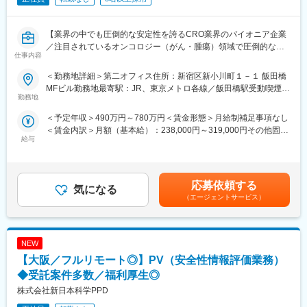
【業界の中でも圧倒的な安定性を誇るCRO業界のパイオニア企業
／注目されているオンコロジー（がん・腫瘍）領域で圧倒的な実
仕事内容
績と信頼を得ています／働きかた◎】
■職務内容：【変更の範囲：会社の定める業務】
＜勤務地詳細＞第二オフィス住所：新宿区新小川町１－１ 飯田橋
医薬品・再生医療等製品に関わる臨床試験のモニタリング業務を
MFビル勤務地最寄駅：JR、東京メトロ各線／飯田橋駅受動喫煙対
担当します。
勤務地
策：屋内全面禁煙変更の範囲：会社の定める事業所（リモートワ
治験の本質を深く理解し、Dr.と専門的なディスカションを重ねな
ーク含む）
＜予定年収＞490万円～780万円＜賃金形態＞月給制補足事項なし
がら高品質なモニタリング業務を実行することが可能です。
＜賃金内訳＞月額（基本給）：238,000円～319,000円その他固定
契約事項、GCP、SOP、その他関連する法規制等を遵守し、受託
給与
手当/月：35,000円～122,000円＜月給＞273,000円～441,000円＜
したプロジェクトにおけるモニタリング業務全般の実施、また治
昇給有無＞有＜残業手当＞有＜給与補足＞※給与詳細は経験・能
験実施計画書等に従って治験が実施されていることをモニタリン
力・資格などを考慮の上、当社規則に則して決定します。■昇給：
グする責務を担っていただきます。
年1回（10月）■賞与：年3回（6月・12月・10月）■年収例：678
分業制ではなく、試験の立ち上げから終了までの一連の業務に携
応募依頼する
気になる
万円／CRA経験6年・33歳／月給35.4万円 ※別途時間外手当有
わることができます。
（エージェントサービス）
577万円／CRA経験3年・30歳／月給29.4万円 ※別途時間外手当有
※所属は、モニタリングセンターかグローバルリサーチセンターの
賃金はあくまでも目安の金額であり、選考を通じて上下する可能
いずれかを予定しております。
性があります。月給(月額)は固定手当を含めた表記です。
【豊富な受託案件】国内トップクラスの受託実績を誇る同社で
NEW
は、そのラインナップも豊富です。代名詞でもあるオンコロジー
領域は在籍しているCRAの過半数が経験済みというほど豊富な実
【大阪／フルリモート◎】PV（安全性情報評価業務）
績を誇っています。グローバルスタディの比率も6割を占め、注目
◆受託案件多数／福利厚生◎
されている再生医療分野も累積70件以上に及びます。丁寧で高品
株式会社新日本科学PPD
質なモニタリング業務より、国内外のメーカーから厚い信頼を獲
得し、近年はプリファード契約が増加しています。