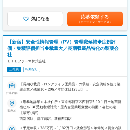
■応募者の業務内容と比重
は経験・スキル等に応じて決定いたします。賃金はあくまでも目
ロフェッショナルとして専門性をとことん突き詰める」、「ビジ
・市販後安全性情報の収集・評価・措置立案 55％
安の金額であり、選考を通じて上下する可能性があります。月給
ネスリーダーとして顧客に付加価値を提供する」等々、個人の経
・規制当局への報告、申請、照会対応 15％
(月額)は固定手当を含めた表記です。
験や適性、希望に応じたキャリアパスが用意されています。さら
応募依頼する
・GVP/GPSP関連文書の作成・改訂・管理 10％
気になる
に、適材適所・組織活性化を目的に、EPSグループ内の他職種へ
（エージェントサービス）
・関連部門・提携先との調整、交渉、情報連携 15％
チャレンジすることが可能で自律的なキャリアチェンジができる
・自己点検、教育訓練、SOP整備、監査対応 5％
「社内公募」「自己申告」などの制度も整備されております。
■応募者の業務内容
変更の範囲：会社の定める業務
【新宿】安全性情報管理（PV）管理職候補◆症例評
・製品に関する市販後安全性情報の収集・評価を行い、必要な措
価・集積評価担当◆裁量大／長期収載品特化の製薬会
置を立案する。
社
・国内外の規制当局への報告、照会対応、関連資料の作成を担当
する。
ＬＴＬファーマ株式会社
・提携先・代理人・関連部署と連携し、英文での調整・交渉を行
正社員
転勤なし
う。
・添付文書等の改訂、SOP・手順書の整備、教育訓練、監査対応
を行う。
【長期収載品（ロングライフ医薬品）の承継・安定供給を担う製
・GVP/GPSPに基づく安全管理体制の維持・改善を推進する。
薬企業／残業10～20h／年間休日123日】
仕事内容
■部署構成（人数/性別）
患者様に長年使用されている医薬品を継続してお届けするために
安全管理部 16名（部長1名、部員12名、契約・派遣社員3名）
＜勤務地詳細＞本社住所：東京都新宿区西新宿6-10-1 日土地西新
は、安全性情報の適切な収集・評価・管理が不可欠です。
宿ビル13F受動喫煙対策：屋内全面禁煙変更の範囲：会社の定め
本ポジションでは、症例評価や集積評価を中心に、製品承継時に
勤務地
■本求人の魅力
る事業所（リモートワーク含む）
【最寄り駅】
おける承継元との個別症例の取り扱いなど安全性情報移管・運用
安全管理業務の中でも、情報収集・評価、当局対応、関連文書整
西新宿駅、都庁前駅、新宿西口駅
構築にも携わることができます。
備、関係部門との調整まで幅広く担当できるため、業務全体を俯
少数精鋭組織のため、一人ひとりの裁量が大きく、幅広いPV業務
瞰しながら実務経験を積むことができます。 また、製薬企業にお
＜予定年収＞788万円～1,182万円＜賃金形態＞年俸制＜賃金内訳