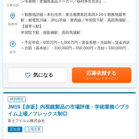
ン等展開・老舗医薬品メーカー／福利厚生充実】
仕事内容
■社風：
■業務概要：
当社の企業文化には、社員同士互いを尊重し、個性を大切にする
＜勤務地詳細＞本社住所：東京都豊島区高田3-24-1 勤務地最寄
医療用医薬品の製造販売後調査業務全般を担っていただきます。
社風があります。
駅：都電荒川線・JR山手線・東西線／学習院下駅・高田馬場駅受
具体的には、調査の計画立案、実施、進捗管理、データ収集と分
勤務地
仕事を通じて磨かれたチームワークの絆は深く、質の高いサービ
動喫煙対策：屋内全面禁煙変更の範囲：会社の定める事業所
【最寄り駅】
析、報告書作成を行っていただきます。また、社内外関係者との
スの提供を可能にしているのも、この社員同士の絆があってこそ
学習院下駅、面影橋駅、高田馬場駅
連携も重要な役割です。あなたの経験とスキルを活かし、医療用
です。さらに、社内イベントや社員の自主的なスポーツサークル
医薬品の安全性と適正使用に貢献してください。
活動も盛んで、ファミリーのような雰囲気が、離職率の低さを維
＜予定年収＞600万円～1,000万円＜賃金形態＞月給制＜賃金内訳
持している秘訣となっています。
＞月額（基本給）：330,000円～550,000円＜月給＞330,000円～
■職務詳細：
給与
変化の中には大きなチャレンジがあります。私たちと一緒に、日
550,000円＜昇給有無＞有＜残業手当＞有＜給与補足＞※年収は前
・医療用医薬品の製造販売後調査の計画立案・実施・進捗管理
本における医薬品開発の新しいビジネスモデルを作りませんか？
職・経験を考慮のうえ、規定に基づいて決定します。■賞与実績：
・調査データの収集・評価・分析・報告書作成
年2回※但し、業績等の理由により変動賃金はあくまでも目安の金
・社内関連部署（安全管理部門、調査実施部門等）との連携
変更の範囲：会社の定める業務
額であり、選考を通じて上下する可能性があります。月給(月額)は
応募依頼する
・社外関連会社（委託先）との協議・調整・連携
気になる
固定手当を含めた表記です。
（エージェントサービス）
・製造販売後調査に関するSOP等の作成・改訂
■組織体制：
当社の製造販売後調査部門は、各メンバーが高い専門性を持ち、
締切間近
互いに連携しながら業務を進めています。あなたの成長をサポー
JM19【赤坂】内視鏡製品の市場評価・学術業務◇プラ
トする体制が整っており、効率的かつスピーディーな調査実施を
目指しています。チーム全体で協力し、医薬品の安全性向上に貢
イム上場／フレックス制◎
献しましょう。
富士フイルム株式会社
正社員
上場企業
■当社の特徴：
主としてOTC医薬品、健康食品、化粧品を扱う「セルフメディケ