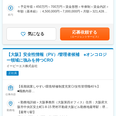
・製薬メーカーにおける製造販売後調査または治験のDM業務
ティファーマを目指していき
（CROの選定・業務管理・問合せ対応、メーカー側にて作成する
＜予定年収＞450万円～700万円＜賃金形態＞年俸制＜賃金内訳＞
成果物の作成支援、及びCRO側で作成する成果物のレビュー・検
年額（基本給）：4,500,000円～7,000,000円＜月額＞321,428円
変更の範囲：会社の定める業務
収）
給与
～500,000円（14分割）＜昇給有無＞有＜残業手当＞有＜給与補
足＞※給与は前職・経験等を考慮し要相談■昇給：年1回（4月）賃
＜担当業務＞
金はあくまでも目安の金額であり、選考を通じて上下する可能性
・立ち上げ業務
があります。月給(月額)は固定手当を含めた表記です。
応募依頼する
・運用業務（CROからの問合せ対応、EDC運用支援、データクリ
気になる
（エージェントサービス）
ーニング、コーディング作業、進捗管理、CRO窓口業務）
・クローズ作業（データロック、システムクローズ、資料保管対
応、CRO窓口業務）
・その他（業務効率化提案および改善、ドキュメント類の整備）
【大阪】安全性情報（PV）/管理者候補 ※オンコロジ
ー領域に強みを持つCRO
■ご入社後のキャリアについて
データマネージャーとして、リーダーやPMとしてのキャリアはも
イーピーエス株式会社
ちろん、製薬企業向けのDMコンサル/ITコンサルなど多様なキャリ
正社員
アを実現可能です。
当社は社員の自己実現を強く後押ししており、キャリア面談を通
して希望を踏まえた部署横断の異動も積極的に行っております。
【長期就業しやすい環境/研修制度充実◎/女性管理職40％】
■職務内容
■当社の魅力
仕事内容
・国内における治験・製造販売後安全性情報・文献学会の一次評
◇ご入社後の契約形態も個人の都合でフレキシブルに変更可能で
価
＜勤務地詳細＞大阪事務所（大阪第四オフィス）住所：大阪府大
あり、フレックスはもちろん、ポジションによってはフルリモー
・国内症例のモニター、MRへの再調査指示業務サポート
阪市中央区安土町1-8-15 野村不動産大阪ビル勤務地最寄駅：堺筋
トや週4勤務まで対応可能です。
・CIOMS・Med Watchフォームや文献学会情報等による
勤務地
線／堺筋本町駅受動喫煙対策：屋内全面禁煙変更の範囲：会社の
社長自身が「100人100通りの働き方」を掲げ、社員が自由な働き
【最寄り駅】
海外（英語）安全性情報の一次評価・和訳