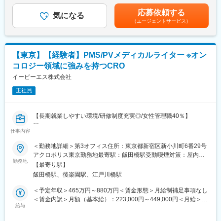
ール作成
与10月）賃金はあくまでも目安の金額であり、選考を通じて上下
応募依頼する
・チームメンバーとの協働、後輩育成
気になる
する可能性があります。月給(月額)は固定手当を含めた表記です。
（エージェントサービス）
※Global案件以外にもLocal案件の対応や、医薬品以外に、再生医
療、医療機器、SaMD等幅広く関わる事が可能です。
■仕事の魅力：
【東京】【経験者】PMS/PVメディカルライター ※オン
・DM窓口担当として実務を行いながら英語力を活かせる
コロジー領域に強みを持つCRO
・業務改善提案がしやすく、上司との距離が近い環境
・英語力が希少スキルとして評価され、英語力を必要とする案件
イーピーエス株式会社
に関われる
正社員
・グローバル標準の運用手順を当社メンバーにレクチャーしなが
ら、グローバル案件だけでなくローカル案件にも関わる事ができ
る
【長期就業しやすい環境/研修制度充実◎/女性管理職40％】
・役割を細分化していないため、DM業務全体を包括的に幅広く対
応できる
仕事内容
■業務内容：
製薬企業が作成する以下のPMS・PV関連文書の作成支援業務、並
＜勤務地詳細＞第3オフィス住所：東京都新宿区新小川町6番29号
■キャリアパス：
びにその関連業務をお任せいたします。
アクロポリス東京勤務地最寄駅：飯田橋駅受動喫煙対策：屋内全
短期：グローバル案件の窓口担当
・製造販売後調査実施計画書（案）、実施要項（案）
勤務地
面禁煙変更の範囲：会社の定める事業所（リモートワーク含む）
中期：複数案件を統括し、チームリーダーとして育成や改善を推
【最寄り駅】
・安全性定期報告書（案）※
進
飯田橋駅、後楽園駅、江戸川橋駅
・調査結果報告書（案）
長期：様々な案件を経験し、マネジメント職へキャリアアップ
・再審査申請資料（案）※
＜予定年収＞465万円～880万円＜賃金形態＞月給制補足事項なし
・PBRER、DSUR、未知非重篤副作用定期報告（案）等
＜賃金内訳＞月額（基本給）：223,000円～449,000円＜月給＞
【同社について】
※PMS関連パート及びPV関連パートを含む全パート
給与
223,000円～449,000円＜昇給有無＞有＜残業手当＞有＜給与補足
■研修制度：
＞※上記年収はあくまで目安であり、経験・能力・資格等考慮し、
実践的な階層別研修や職種別研修、全社共有専門研修など、社員