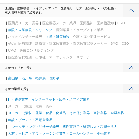
医薬品・医療機器・ライフサイエンス・医療系サービス、新潟県、20代の転職・
求人情報を業種で絞り込む
医薬品メーカー業界
医療機器メーカー業界
医薬品卸
医療機器卸
CRO
病院・大学病院・クリニック
調剤薬局・ドラッグストア業界
バイオベンチャー業界
大学・研究施設
介護・福祉関連サービス
その他医療関連
診断薬・臨床検査機器・臨床検査試薬メーカー
SMO
CSO
CMO
医療コンサルティング
医療広告代理店・出版社・マーケティング・リサーチ
ほかのエリアで探す
富山県
石川県
福井県
長野県
ほかの業種で探す
IT・通信業界
インターネット・広告・メディア業界
メーカー（機械・電気）業界
メーカー（素材・化学・食品・化粧品・その他）業界
商社業界
金融業界
建設・プラント・不動産業界
コンサルティング・リサーチ業界・専門事務所・監査法人・税理士法人
人材サービス・アウトソーシング業界・コールセンター
小売業界