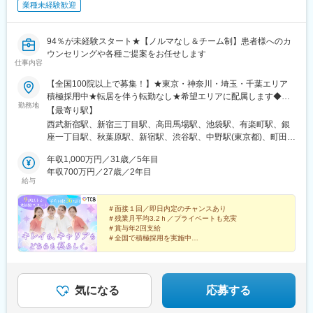
業種未経験歓迎
94％が未経験スタート★【ノルマなし＆チーム制】患者様へのカ
ウンセリングや各種ご提案をお任せします
仕事内容
【全国100院以上で募集！】★東京・神奈川・埼玉・千葉エリア
積極採用中★転居を伴う転勤なし★希望エリアに配属します◆ク
勤務地
リニック一覧＜全国100院以上展開＞【北海道・東北】旭川駅前
【最寄り駅】
院、青森院、盛岡院、秋田院、山形院、仙台駅前院、福島院、郡
西武新宿駅、新宿三丁目駅、高田馬場駅、池袋駅、有楽町駅、銀
山院 など【関東】新宿東口院、池袋駅前院、品川院、秋葉原
座一丁目駅、秋葉原駅、新宿駅、渋谷駅、中野駅(東京都)、町田
院、町田院、八王子院、千葉東口院、柏院、船橋院、川崎院、新
駅、立川北駅、八王子駅、品川駅、北千住駅、自由が丘駅、新横
横浜院、大宮東口院、水戸院、つくば院、宇都宮院、高崎院、前
年収1,000万円／31歳／5年目
浜駅、横浜駅、川崎駅、藤沢駅、本厚木駅、大宮駅(埼玉県)、川口
橋院 など【中部】名古屋駅前院 、名古屋栄院、金山院、岐阜
年収700万円／27歳／2年目
駅、川越駅、南越谷駅、宇都宮駅、水戸駅、つくば駅、千葉駅、
給与
院、静岡院、浜松院、三島院、新潟院、金沢院、福井院、富山
京成千葉駅、柏駅、京成船橋駅、松戸駅、高崎駅、前橋駅、旭川
院、長野院、松本院、山梨甲府駅前院 など【近畿】梅田大阪駅
駅、さっぽろ駅、あおば通駅、福島駅(福島県)、郡山駅(福島県)、
前院、大阪阪急梅田駅前院、枚方院、天王寺院、堺院、なんば
＃面接１回／即日内定のチャンスあり
青森駅、盛岡駅、山形駅、秋田駅、矢場町駅、近鉄名古屋駅、金
＃残業月平均3.2ｈ／プライベートも充実
院、心斎橋院、京都駅前院、奈良院、和歌山院、四日市院 など
山駅(愛知県)、豊田市駅、駅前大通駅、名鉄岐阜駅、静岡駅、新浜
＃賞与年2回支給
【中四国】広島院、福山院、松山院、高松院、高知院、徳島院、
松駅、三島広小路駅、長野駅、松本駅、北鉄金沢駅、新潟駅、近
＃全国で積極採用を実施中
松江院、周南徳山駅ビル院 など【九州・沖縄】小倉院、佐賀
鉄四日市駅、電鉄富山駅、福井駅、甲府駅、東梅田駅、大阪難波
全国100院以上を展開する大手美容クリニックだからこ
院、長崎院、熊本院、宮崎院、鹿児島院、那覇院 など【受動喫
駅、高槻市駅、大阪梅田駅(阪急線)、枚方市駅、堺東駅、天王寺駅
そ、「やりがい・高収入・キャリア」のすべてをバラン
煙対策】屋内原則禁煙
前駅、西梅田駅、心斎橋駅、京都駅、烏丸駅、三ノ宮駅、姫路
スよく実現できます！
駅、近鉄奈良駅、和歌山駅、草津駅(滋賀県)、徳山駅、立町駅、福
気になる
応募する
山駅、松江駅、片原町駅(香川県)、松山市駅、蓮池町通駅、徳島
駅、西鉄久留米駅、西鉄福岡駅、平和通駅、博多駅、天神南駅、