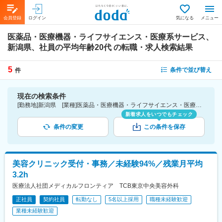
会員登録
ログイン
気になる
メニュー
医薬品・医療機器・ライフサイエンス・医療系サービス、
新潟県、社員の平均年齢20代
の転職・求人検索結果
5
条件で並び替え
件
現在の検索条件
[勤務地]新潟県 [業種]医薬品・医療機器・ライフサイエンス・医療系サービス [詳細条件](社員の平均年齢)20代
新着求人をいつでもチェック
条件の変更
この条件を保存
美容クリニック受付・事務／未経験94%／残業月平均
3.2h
医療法人社団メディカルフロンティア TCB東京中央美容外科
正社員
契約社員
転勤なし
5名以上採用
職種未経験歓迎
業種未経験歓迎