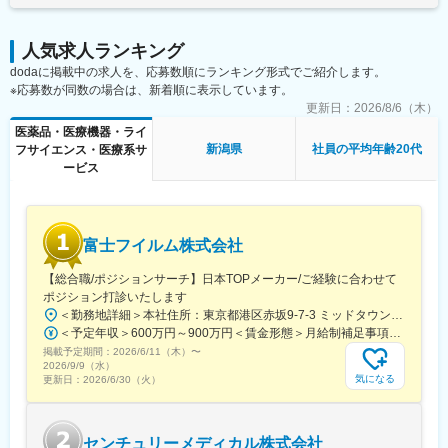
鹿児島中央駅前駅、通町筋駅、宮崎駅、長崎駅前駅、佐賀駅、大
分駅、県庁前駅(沖縄県)、新宿西口駅、新宿駅(東京メトロ)、学習
人気求人ランキング
院下駅、東池袋駅、日比谷駅、銀座駅、岩本町駅、立川駅、京王
dodaに掲載中の求人を、応募数順にランキング形式でご紹介します。
八王子駅、高輪台駅、奥沢駅、神奈川駅、平沼橋駅、京急川崎
※応募数が同数の場合は、新着順に表示しています。
駅、石上駅、新越谷駅、宇都宮駅東口駅、新千葉駅、栄町駅(千葉
県)、船橋駅、札幌駅、仙台駅(地下鉄)、曽根田駅、栄駅(愛知県)、
更新日：
2026/8/6（木）
名古屋駅、西高蔵駅、新豊田駅、新豊橋駅、岐阜駅、新静岡駅、
医薬品・医療機器・ライ
浜松駅、三島田町駅、市役所前駅(長野県)、金沢駅、あすなろう四
新潟県
社員の平均年齢20代
フサイエンス・医療系サ
日市駅、電鉄富山駅・エスタ前駅、福井駅(福井県)、大阪梅田駅
ービス
(阪神線)、なんば駅(地下鉄)、高槻駅、梅田駅(地下鉄)、宮之阪
駅、大阪阿部野橋駅、北新地駅、四ツ橋駅、七条駅、四条駅(京都
市営)、三宮駅(神戸新交通)、山陽姫路駅、田中口駅、八丁堀駅(広
島県)、高松築港駅、高知橋駅、眉山ロープウェイ山麓駅、天神
富士フイルム株式会社
駅、小倉駅(福岡県)、東比恵駅、鹿児島中央駅、水道町駅、五島町
駅、旭橋駅、西早稲田駅、末広町駅(東京都)、立川南駅、高輪ゲー
【総合職/ポジションサーチ】日本TOPメーカー/ご経験に合わせて
トウェイ駅、九品仏駅、新高島駅、東宿郷駅、葭川公園駅、大神
ポジション打診いたします
宮下駅、大通駅、仙台駅、栄町駅(愛知県)、国際センター駅、日吉
＜勤務地詳細＞本社住所：東京都港区赤坂9-7-3 ミッドタウン・ウェスト勤務地最寄駅：東京メトロ日比谷線／都営大江戸線／六本木駅受動喫煙対策：敷地内全面禁煙変更の範囲：会社の定める事業所（リモートワーク含む）
町駅、第一通り駅、三島駅、七ツ屋駅、富山駅、福井城址大名町
＜予定年収＞600万円～900万円＜賃金形態＞月給制補足事項なし＜賃金内訳＞月額（基本給）：300,000円～500,000円＜月給＞300,000円～500,000円＜昇給有無＞有＜残業手当＞有賃金はあくまでも目安の金額であり、選考を通じて上下する可能性があります。月給(月額)は固定手当を含めた表記です。
駅、なんば駅(南海線)、大阪駅、天王寺駅、西大橋駅、五条駅(京
掲載予定期間：
2026/6/11（木）
〜
都市営)、京都河原町駅、神戸三宮駅(阪神)、本通駅、高松駅(香川
2026/9/9（水）
県)、南堀端駅、はりまや橋駅、旦過駅、高見橋駅、熊本城・市役
気になる
更新日：
2026/6/30（火）
所前駅、長崎駅(長崎県)、美栄橋駅
センチュリーメディカル株式会社