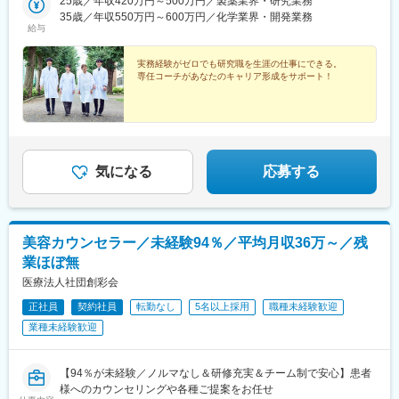
定：ご自宅から90分以内の就業先・エリア限定：下記エリア内の
25歳／年収420万円～500万円／製薬業界・研究業務
井駅、勝どき駅、根津駅、立川北駅、町田駅、川崎駅、みなとみ
就業先。エリア内での転居を伴う場合あり・全国：全国の中でス
35歳／年収550万円～600万円／化学業界・開発業務
らい駅、平塚駅、新潟駅、春日山駅、甲府駅、沼津駅、静岡駅、
給与
キルや希望業界を考慮した就業先※全国手当2万円/月★エリア限定
第一通り駅、豊田市駅、名古屋駅、地鉄ビル前駅、福井城址大名
の区分★東北エリア…青森、岩手、宮城、秋田、山形、福島北関
町駅、あすなろう四日市駅、彦根駅、草津駅(滋賀県)、烏丸駅、茨
東エリア…茨木、栃木、群馬、埼玉、東京南関東エリア…東京、
実務経験がゼロでも研究職を生涯の仕事にできる。
木駅、千里中央駅(大阪モノレール)、大阪駅、三田駅(兵庫県)、三
専任コーチがあなたのキャリア形成をサポート！
神奈川、千葉甲信越エリア…山梨、長野、新潟、東京東海エリ
宮・花時計前駅、西神中央駅、明石駅、加古川駅、岡山駅前駅、
ア…静岡、愛知、岐阜、三重北陸エリア…富山、石川、福井関西
倉敷駅、福山駅、八丁堀駅(広島県)、徳山駅、徳島駅、新居浜駅、
エリア…滋賀、京都、大阪、兵庫、奈良、和歌山中四国エリア…
小倉駅(福岡県)、天神駅、大分駅、熊本城・市役所前駅、宮崎駅、
広島、岡山、山口、徳島九州エリア…福岡、佐賀、長崎、熊本、
鹿児島中央駅前駅、東京駅、札幌駅、あおば通駅、上熊谷駅、千
大分、宮崎、鹿児島、山口※複数エリアの選択可能※転居を伴う場
葉駅、東大前駅、立川駅、京急川崎駅、日吉町駅、新浜松駅、新
合、家賃補助が支給されます
豊田駅、近鉄名古屋駅、電気ビル前駅、足羽山公園口駅、近鉄四
気になる
応募する
日市駅、四条駅(京都市営)、千里中央駅(北大阪急行)、西梅田駅、
旧居留地・大丸前駅、山陽明石駅、田町駅(岡山県)、胡町駅、眉山
ロープウェイ山麓駅、平和通駅、西鉄福岡駅、花畑町駅、高見橋
駅、二重橋前駅、大通駅、仙台駅、千葉中央駅、立川南駅、桜木
美容カウンセラー／未経験94％／平均月収36万～／残
町駅、新静岡駅、浜松駅、名鉄名古屋駅、電鉄富山駅・エスタ前
業ほぼ無
駅、仁愛女子高校駅、四日市駅、京都河原町駅、大阪梅田駅(阪神
線)、貿易センター駅、西新町駅、新西大寺町筋駅、立町駅、天神
医療法人社団創彩会
南駅、通町筋駅、鹿児島中央駅
正社員
契約社員
転勤なし
5名以上採用
職種未経験歓迎
業種未経験歓迎
【94％が未経験／ノルマなし＆研修充実＆チーム制で安心】患者
様へのカウンセリングや各種ご提案をお任せ