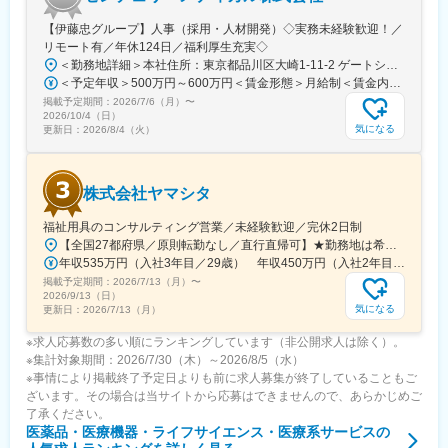
【伊藤忠グループ】人事（採用・人材開発）◇実務未経験歓迎！／
リモート有／年休124日／福利厚生充実◇
＜勤務地詳細＞本社住所：東京都品川区大崎1-11-2 ゲートシティ大崎イーストタワー22Ｆ勤務地最寄駅：JR山手線／大崎駅受動喫煙対策：屋内全面禁煙変更の範囲：会社の定める事業所（リモートワーク含む）
＜予定年収＞500万円～600万円＜賃金形態＞月給制＜賃金内訳＞月額（基本給）：300,000円～350,000円＜月給＞300,000円～350,000円＜昇給有無＞有＜残業手当＞有＜給与補足＞上記年収は、あくまで目安であり、前職・経験を考慮し検討させて頂きます。■昇給：あり■賞与：あり※会社業績と個人業績に応じて算定されます。賃金はあくまでも目安の金額であり、選考を通じて上下する可能性があります。月給(月額)は固定手当を含めた表記です。
掲載予定期間：
2026/7/6（月）
〜
2026/10/4（日）
気になる
更新日：
2026/8/4（火）
株式会社ヤマシタ
福祉用具のコンサルティング営業／未経験歓迎／完休2日制
【全国27都府県／原則転勤なし／直行直帰可】★勤務地は希望を考慮★拠点により車通勤OK※充足状況により、ご希望の勤務地での募集が終了している場合があります。※転居を伴う転勤の有無は、半年ごとに希望を伺い、選択いただけます。■東北■・宮城県（仙台市）■関東■・東京都（東京23区など）・神奈川県（横浜市など）・埼玉県（さいたま市など）・千葉県（千葉市など）・茨城県（水戸市）・栃木県（宇都宮市／足利市）・群馬県（前橋市）■東海■・愛知県（名古屋市／豊田市／豊橋市／小牧市）・静岡県（静岡市／浜松市／沼津市／焼津市／富士市）・岐阜県（岐阜市）・三重県（四日市市）■信越・北陸■・長野県（長野市）・山梨県（甲府市）・石川県（金沢市）・富山県（富山市）・福井県（福井市）■関西■・大阪府・兵庫県（神戸市／尼崎市／姫路市）・京都府（京都市）・奈良県（奈良市／天理市）・滋賀県（大津市／彦根市）・和歌山県（和歌山市／田辺市）■中国■・広島県（広島市）・岡山県（岡山市）■四国■・香川県（高松市）■九州■・福岡県（福岡市）
年収535万円（入社3年目／29歳） 年収450万円（入社2年目／26歳）
掲載予定期間：
2026/7/13（月）
〜
2026/9/13（日）
気になる
更新日：
2026/7/13（月）
※求人応募数の多い順にランキングしています（非公開求人は除く）。
※集計対象期間：2026/7/30（木）～2026/8/5（水）
※事情により掲載終了予定日よりも前に求人募集が終了していることもご
ざいます。その場合は当サイトから応募はできませんので、あらかじめご
了承ください。
医薬品・医療機器・ライフサイエンス・医療系サービス
の