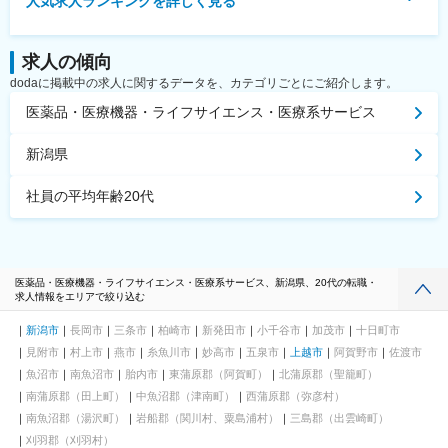
人気求人ランキングを詳しく見る
求人の傾向
dodaに掲載中の求人に関するデータを、カテゴリごとにご紹介します。
医薬品・医療機器・ライフサイエンス・医療系サービス
新潟県
社員の平均年齢20代
医薬品・医療機器・ライフサイエンス・医療系サービス、新潟県、20代の転職・
求人情報をエリアで絞り込む
新潟市
長岡市
三条市
柏崎市
新発田市
小千谷市
加茂市
十日町市
見附市
村上市
燕市
糸魚川市
妙高市
五泉市
上越市
阿賀野市
佐渡市
魚沼市
南魚沼市
胎内市
東蒲原郡（阿賀町）
北蒲原郡（聖籠町）
南蒲原郡（田上町）
中魚沼郡（津南町）
西蒲原郡（弥彦村）
南魚沼郡（湯沢町）
岩船郡（関川村、粟島浦村）
三島郡（出雲崎町）
刈羽郡（刈羽村）