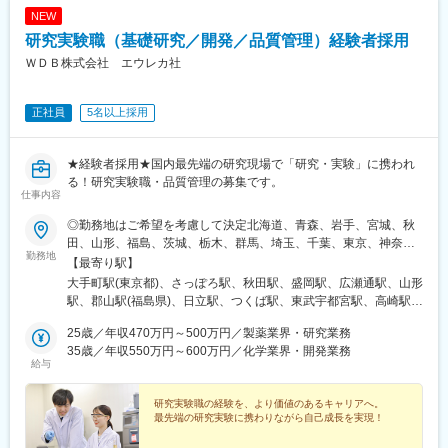
駅、県庁前駅(沖縄県)、新宿西口駅、新宿駅(東京メトロ)、学習院
NEW
下駅、東池袋駅、日比谷駅、銀座駅、岩本町駅、立川駅、京王八
研究実験職（基礎研究／開発／品質管理）経験者採用
王子駅、高輪台駅、奥沢駅、神奈川駅、平沼橋駅、京急川崎駅、
石上駅、新越谷駅、宇都宮駅東口駅、新千葉駅、栄町駅(千葉県)、
ＷＤＢ株式会社 エウレカ社
船橋駅、札幌駅、仙台駅(地下鉄)、曽根田駅、栄駅(愛知県)、名古
屋駅、西高蔵駅、新豊田駅、新豊橋駅、岐阜駅、新静岡駅、浜松
正社員
5名以上採用
駅、三島田町駅、市役所前駅(長野県)、金沢駅、あすなろう四日市
駅、電鉄富山駅・エスタ前駅、福井駅(福井県)、大阪梅田駅(阪神
線)、なんば駅(地下鉄)、高槻駅、梅田駅(地下鉄)、宮之阪駅、大阪
★経験者採用★国内最先端の研究現場で「研究・実験」に携われ
阿部野橋駅、四ツ橋駅、七条駅、四条駅(京都市営)、三宮駅(神戸
る！研究実験職・品質管理の募集です。
新交通)、山陽姫路駅、田中口駅、八丁堀駅(広島県)、高松築港
仕事内容
駅、高知橋駅、眉山ロープウェイ山麓駅、天神駅、小倉駅(福岡
県)、東比恵駅、鹿児島中央駅、水道町駅、五島町駅、旭橋駅、西
◎勤務地はご希望を考慮して決定北海道、青森、岩手、宮城、秋
早稲田駅、末広町駅(東京都)、立川南駅、高輪ゲートウェイ駅、九
田、山形、福島、茨城、栃木、群馬、埼玉、千葉、東京、神奈
勤務地
品仏駅、新高島駅、東宿郷駅、葭川公園駅、大神宮下駅、大通
川、新潟、長野、富山、石川、福井、山梨、岐阜、静岡、愛知、
【最寄り駅】
駅、仙台駅、栄町駅(愛知県)、国際センター駅、日吉町駅、第一通
三重、滋賀、京都、大阪、兵庫、奈良、和歌山、岡山、広島、山
大手町駅(東京都)、さっぽろ駅、秋田駅、盛岡駅、広瀬通駅、山形
り駅、三島駅、七ツ屋駅、富山駅、福井城址大名町駅、なんば駅
口、徳島、香川、愛媛、高知、福岡、佐賀、長崎、熊本、大分、
駅、郡山駅(福島県)、日立駅、つくば駅、東武宇都宮駅、高崎駅、
(南海線)、大阪駅、天王寺駅、西大橋駅、五条駅(京都市営)、京都
宮崎、鹿児島◎勤務地は以下3種類からお選びください・地域限
館林駅、大宮駅(埼玉県)、熊谷駅、川越駅、柏駅、京成千葉駅、五
河原町駅、神戸三宮駅(阪神)、本通駅、高松駅(香川県)、南堀端
定：ご自宅から90分以内の就業先・エリア限定：下記エリア内の
25歳／年収470万円～500万円／製薬業界・研究業務
井駅、勝どき駅、根津駅、立川北駅、町田駅、川崎駅、みなとみ
駅、はりまや橋駅、旦過駅、高見橋駅、熊本城・市役所前駅、長
就業先。エリア内での転居を伴う場合あり・全国：全国の中でス
35歳／年収550万円～600万円／化学業界・開発業務
らい駅、平塚駅、新潟駅、春日山駅、甲府駅、沼津駅、静岡駅、
給与
崎駅(長崎県)、美栄橋駅
キルや希望業界を考慮した就業先※全国手当2万円/月★エリア限定
第一通り駅、豊田市駅、名古屋駅、地鉄ビル前駅、福井城址大名
の区分★東北エリア…青森、岩手、宮城、秋田、山形、福島北関
町駅、あすなろう四日市駅、彦根駅、草津駅(滋賀県)、烏丸駅、茨
東エリア…茨木、栃木、群馬、埼玉、東京南関東エリア…東京、
研究実験職の経験を、より価値のあるキャリアへ。
木駅、千里中央駅(大阪モノレール)、大阪駅、三田駅(兵庫県)、三
最先端の研究実験に携わりながら自己成長を実現！
神奈川、千葉甲信越エリア…山梨、長野、新潟、東京東海エリ
宮・花時計前駅、西神中央駅、明石駅、加古川駅、岡山駅前駅、
ア…静岡、愛知、岐阜、三重北陸エリア…富山、石川、福井関西
倉敷駅、福山駅、八丁堀駅(広島県)、徳山駅、徳島駅、新居浜駅、