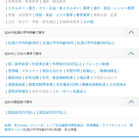
外食産業・飲食業界
運輸・物流業界
エネルギー（電力・ガス・石油・新エネルギー）業界
旅行・宿泊・レジャー業界
警備・清掃業界
理容・美容・エステ業界
教育業界
農林水産・鉱業
公社・官公庁・学校・研究施設
冠婚葬祭業界
その他
ほかの社員の平均年齢で探す
社員の平均年齢30代
社員の平均年齢40代
社員の平均年齢50代以上
ほかのこだわり条件で探す
第二新卒歓迎
外資系企業
年間休日120日以上
フレックス勤務
管理職・マネジャー
英語を活かす
学歴不問
転勤なし（勤務地限定）
服装自由
女性活躍
社宅・家賃補助制度
上場企業
中国語を活かす
退職金制度
残業20時間未満
完全週休2日制
職種未経験歓迎
土日祝休み
原則定時退社
海外出張あり
U・Iターン支援あり
ほかの固定給で探す
固定給25万円以上
固定給35万円以上
転職・求人doda（デューダ）トップ
北信越
新潟県
医薬品・医療機器・ライフサイエンス・医
療系サービス
社員の平均年齢20代の転職・求人情報