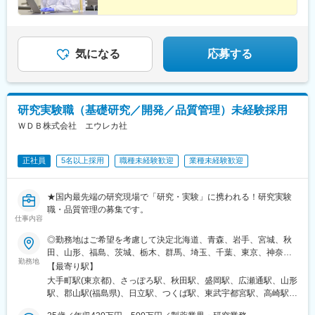
エリア…滋賀、京都、大阪、兵庫、奈良、和歌山中四国エリア…
小倉駅(福岡県)、天神駅、大分駅、熊本城・市役所前駅、宮崎駅、
広島、岡山、山口、徳島九州エリア…福岡、佐賀、長崎、熊本、
鹿児島中央駅前駅、東京駅、札幌駅、あおば通駅、上熊谷駅、千
大分、宮崎、鹿児島、山口※複数エリアの選択可能※転居を伴う場
葉駅、東大前駅、立川駅、京急川崎駅、日吉町駅、新浜松駅、新
合、家賃補助が支給されます
豊田駅、近鉄名古屋駅、電気ビル前駅、足羽山公園口駅、近鉄四
気になる
応募する
日市駅、四条駅(京都市営)、千里中央駅(北大阪急行)、西梅田駅、
旧居留地・大丸前駅、山陽明石駅、田町駅(岡山県)、胡町駅、眉山
ロープウェイ山麓駅、平和通駅、西鉄福岡駅、花畑町駅、高見橋
駅、二重橋前駅、大通駅、仙台駅、千葉中央駅、立川南駅、桜木
研究実験職（基礎研究／開発／品質管理）未経験採用
町駅、新静岡駅、浜松駅、名鉄名古屋駅、電鉄富山駅・エスタ前
駅、仁愛女子高校駅、四日市駅、京都河原町駅、大阪梅田駅(阪神
ＷＤＢ株式会社 エウレカ社
線)、貿易センター駅、西新町駅、新西大寺町筋駅、立町駅、天神
南駅、通町筋駅、鹿児島中央駅
正社員
5名以上採用
職種未経験歓迎
業種未経験歓迎
★国内最先端の研究現場で「研究・実験」に携われる！研究実験
職・品質管理の募集です。
仕事内容
◎勤務地はご希望を考慮して決定北海道、青森、岩手、宮城、秋
田、山形、福島、茨城、栃木、群馬、埼玉、千葉、東京、神奈
勤務地
川、新潟、長野、富山、石川、福井、山梨、岐阜、静岡、愛知、
【最寄り駅】
三重、滋賀、京都、大阪、兵庫、奈良、和歌山、岡山、広島、山
大手町駅(東京都)、さっぽろ駅、秋田駅、盛岡駅、広瀬通駅、山形
口、徳島、香川、愛媛、高知、福岡、佐賀、長崎、熊本、大分、
駅、郡山駅(福島県)、日立駅、つくば駅、東武宇都宮駅、高崎駅、
宮崎、鹿児島◎勤務地は以下3種類からお選びください・地域限
館林駅、大宮駅(埼玉県)、熊谷駅、川越駅、柏駅、京成千葉駅、五