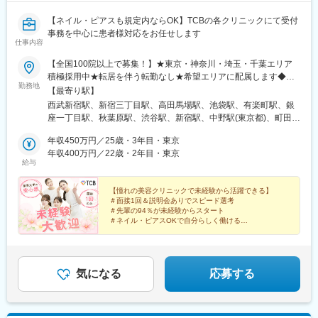
【ネイル・ピアスも規定内ならOK】TCBの各クリニックにて受付
事務を中心に患者様対応をお任せします
仕事内容
【全国100院以上で募集！】★東京・神奈川・埼玉・千葉エリア
積極採用中★転居を伴う転勤なし★希望エリアに配属します◆ク
勤務地
リニック一覧＜全国100院以上展開＞【北海道・東北】旭川駅前
【最寄り駅】
院、青森院、盛岡院、秋田院、山形院、仙台駅前院、福島院、郡
西武新宿駅、新宿三丁目駅、高田馬場駅、池袋駅、有楽町駅、銀
山院 など【関東】新宿東口院、池袋駅前院、品川院、秋葉原
座一丁目駅、秋葉原駅、渋谷駅、新宿駅、中野駅(東京都)、町田
院、町田院、八王子院、千葉東口院、柏院、船橋院、川崎院、新
駅、立川北駅、八王子駅、品川駅、北千住駅、自由が丘駅、新横
横浜院、大宮東口院、水戸院、つくば院、宇都宮院、高崎院、前
年収450万円／25歳・3年目・東京
浜駅、横浜駅、川崎駅、藤沢駅、本厚木駅、大宮駅(埼玉県)、川口
橋院 など【中部】名古屋駅前院 、名古屋栄院、金山院、岐阜
年収400万円／22歳・2年目・東京
駅、川越駅、南越谷駅、宇都宮駅、水戸駅、つくば駅、千葉駅、
給与
院、静岡院、浜松院、三島院、新潟院、金沢院、福井院、富山
京成千葉駅、柏駅、京成船橋駅、松戸駅、高崎駅、前橋駅、旭川
院、長野院、松本院、山梨甲府駅前院 など【近畿】梅田大阪駅
駅、さっぽろ駅、あおば通駅、福島駅(福島県)、郡山駅(福島県)、
前院、大阪阪急梅田駅前院、枚方院、天王寺院、堺院、なんば
【憧れの美容クリニックで未経験から活躍できる】
青森駅、盛岡駅、山形駅、秋田駅、矢場町駅、近鉄名古屋駅、金
＃面接1回＆説明会ありでスピード選考
院、心斎橋院、京都駅前院、奈良院、和歌山院、四日市院 など
山駅(愛知県)、豊田市駅、駅前大通駅、名鉄岐阜駅、静岡駅、新浜
＃先輩の94％が未経験からスタート
【中四国】広島院、福山院、松山院、高松院、高知院、徳島院、
松駅、三島広小路駅、長野駅、松本駅、北鉄金沢駅、新潟駅、近
＃ネイル・ピアスOKで自分らしく働ける
松江院、周南徳山駅ビル院 など【九州・沖縄】小倉院、佐賀
＃残業月平均3.2時間／プライベートも充実
鉄四日市駅、電鉄富山駅、福井駅、甲府駅、東梅田駅、大阪難波
＃月9日～10日休みでしっかりリフレッシュ
院、長崎院、熊本院、宮崎院、鹿児島院、那覇院 など【受動喫
駅、高槻市駅、大阪梅田駅(阪急線)、枚方市駅、堺東駅、天王寺駅
煙対策】屋内原則禁煙
前駅、江坂駅、心斎橋駅、京都駅、烏丸駅、三ノ宮駅、姫路駅、
近鉄奈良駅、和歌山駅、草津駅(滋賀県)、徳山駅、立町駅、福山
気になる
応募する
駅、松江駅、片原町駅(香川県)、松山市駅、蓮池町通駅、徳島駅、
西鉄久留米駅、西鉄福岡駅、平和通駅、博多駅、天神南駅、鹿児
島中央駅前駅、通町筋駅、宮崎駅、長崎駅前駅、佐賀駅、大分