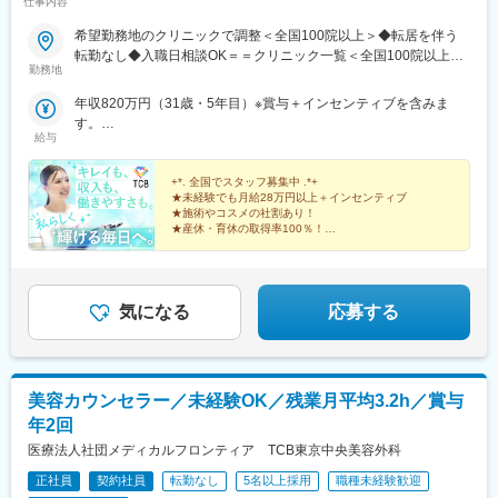
仕事内容
希望勤務地のクリニックで調整＜全国100院以上＞◆転居を伴う
転勤なし◆入職日相談OK＝＝クリニック一覧＜全国100院以上展
勤務地
開＞＝＝【北海道・東北】旭川駅前院、札幌駅前院、青森院、盛
岡院、秋田院、山形院、仙台駅前院、福島院、郡山院など【関
年収820万円（31歳・5年目）※賞与＋インセンティブを含みま
東】新宿東口院、池袋駅前院、品川院、秋葉原院、町田院、八王
す。
子院、千葉東口院、柏院、船橋院、川崎院、新横浜院、大宮東口
給与
年収550万円（27歳・2年目）※賞与＋インセンティブを含みま
院、水戸院、つくば院、宇都宮院、高崎院、前橋院など【中部】
す。
名古屋栄院、岐阜院、静岡院、浜松院、三島院、新潟院、金沢
+*. 全国でスタッフ募集中 .*+
院、福井院、富山院、長野院、松本院、山梨甲府駅前院など【近
★未経験でも月給28万円以上＋インセンティブ
★施術やコスメの社割あり！
畿】大阪駅前院、天王寺院、京都駅前院、奈良院、姫路院、神戸
★産休・育休の取得率100％！
院、和歌山院、四日市院など【中四国】広島院、福山院、松山
院、高松院、高知院、徳島院、松江院、周南徳山駅ビル院【九
先輩スタッフの94％が未経験からの挑戦！
州・沖縄】福岡博多院、小倉院、佐賀院、長崎院、熊本院、宮崎
美容業界が初めてという方も安心してスキルを身に付け
られます♪
院、鹿児島院、那覇院など※受動喫煙対策あり
気になる
応募する
美容カウンセラー／未経験OK／残業月平均3.2h／賞与
年2回
医療法人社団メディカルフロンティア TCB東京中央美容外科
正社員
契約社員
転勤なし
5名以上採用
職種未経験歓迎