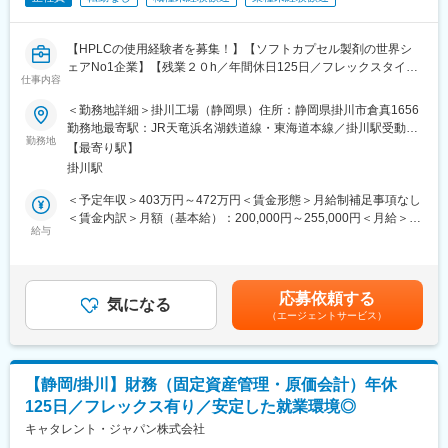
■組織構成
品質部品質保証はオペレーション課10名、コンプライアンス課7
【HPLCの使用経験者を募集！】【ソフトカプセル製剤の世界シ
名の計17名で構成されております。
ェアNo1企業】【残業２０h／年間休日125日／フレックスタイム
仕事内容
制／ワークライフバランス◎】
■採用背景
＜勤務地詳細＞掛川工場（静岡県）住所：静岡県掛川市倉真1656
医薬品および健康食品において、求められる品質水準はますます
★当社のポイント★
勤務地最寄駅：JR天竜浜名湖鉄道線・東海道本線／掛川駅受動喫
高くなっています。
・グローバルにて80％以上のシェアを誇るソフトカプセル製剤の
勤務地
煙対策：屋内喫煙可能場所あり変更の範囲：会社の定める事業所
また、服用しやすく効果が出やすいソフトカプセル製剤の需要は
【最寄り駅】
製造メーカー！
高まっておりこれらにこたえるために、品質保証部門の人員増強
掛川駅
・外資ながらも、落ち着いた社風です！（掛川に50年以上、工場
が必要となりました。
を構えています。）
＜予定年収＞403万円～472万円＜賃金形態＞月給制補足事項なし
現在、品質保証部門には17名が在籍し、年齢構成は20～60代と幅
・ニーズも高まっているソフトカプセルで、社員数も右肩上がり
＜賃金内訳＞月額（基本給）：200,000円～255,000円＜月給＞
広く、さまざまなバックグラウンドを持つメンバーが活躍してい
に増員中！
給与
200,000円～255,000円＜昇給有無＞有＜残業手当＞有＜給与補足
ます。
＞※ご本人のスキルやご経験に基づき決定いたします。※年収には
■職務概要：
残業20時間含みます(26,000円～33,000円／月)■賞与：平均5.7ヶ
■就業環境
グローバルトップシェアを誇る医薬品・健康食品のソフトカプセ
月（昨年実績）賃金はあくまでも目安の金額であり、選考を通じ
・部署間・役職の垣根なくコミュニケーションをとり業務を進め
応募依頼する
ル製剤を製造している工場にて品質管理業務をご担当いただきま
気になる
て上下する可能性があります。月給(月額)は固定手当を含めた表記
ます。一つの業務に特化せず，経験と意欲に応じて幅広く様々な
（エージェントサービス）
す。
です。
業務を担当していただけます。英語のスキルも生かせます。
・製品及び原料の理化学試験
・社員の育成にも力を入れており、例えば従業員の英語力向上の
・環境試験の実施
ためTOEIC受験の支援や、e-ラーニングの仕組みも整っていま
・ＳＯＰの作成と改訂
す。
【静岡/掛川】財務（固定資産管理・原価会計）年休
・試験方法の改善
125日／フレックス有り／安定した就業環境◎
■当社について
■就業環境：
キャタレント・ジャパン株式会社
世界30か国で事業を展開するグローバルカンパニーです。1400製
・他部署や役職の垣根なくコミュニケーションをとりながら業務