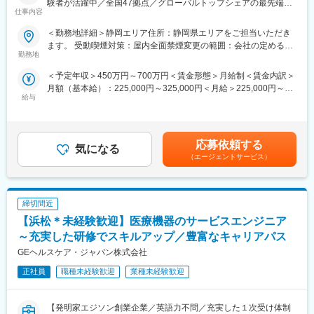
負担が軽減できます。2ndプロジェクト以降も希望や適性に応じ
験者が活躍中／全国47拠点／グローバルトップシェアの最先端医
仕事内容
て、アサインを検討します。
療機器メーカー】
■業務内容：
＜勤務地詳細＞静岡エリア住所：静岡県エリアをご担当いただき
■キャリアの選択肢を広げる働き方：
医療画像診断装置（CT,MRI）、超音波診断装置や麻酔器
ます。 受動喫煙対策：屋内全面禁煙変更の範囲：会社の定める事
スペシャリティ領域への挑戦、新薬PJなど市場価値を高める機
（LCS）、生体モニターを展開する同社のサービスステーション
勤務地
業所（リモートワーク含む）
会、自身の強みを活かしたPJ相談などが可能です。定期的な面談
の一員として、下記のような業務をお任せします。
＜予定年収＞450万円～700万円＜賃金形態＞月給制＜賃金内訳＞
を通じて、その時々に応じたプロジェクトを提示するなどフレキ
・医療装置の保守 修理、点検等メンテナンス
月額（基本給）：225,000円～325,000円＜月給＞225,000円～
シブルにキャリアが形成できます。その他、本社部門（マネージ
・機器導入後の技術支援や購入前後のサポート
給与
325,000円＜昇給有無＞有＜残業手当＞有＜給与補足＞※過去のご
ャー、研修部門など）への道もあります。
・技術的な問い合わせ対応
経験・スキルにより検討いたします。■昇給：年1回（4月） ■賞
※マニュアルは英語ですが、翻訳サービスを用いたり、技術力を身
与：年3回（季節賞与7月・12月、業績賞与翌年3月） 賃金はあく
■明確な評価制度：
に着けることで自然と対応が可能になりますのでご安心くださ
までも目安の金額であり、選考を通じて上下する可能性がありま
自身の成果や頑張りが客観的に評価され、年収に反映されます。
い。
応募依頼する
気になる
す。賃金はあくまでも目安の金額であり、選考を通じて上下する
また、在籍年数が増えると永年勤続報奨金や四半期一時金などの
■就業環境：年間を通しての残業時間は平均して30～40時間とな
（エージェントサービス）
可能性があります。月給(月額)は固定手当を含めた表記です。
手当もアップします。つまり、やりがいや努力がきちんと報われ
っており、夜間の対応につきましては月1, 2回のペースです。一次
る報酬制度になっています。
対応はコールセンターが行い、現場での対応が必要な場合のみ、
夜間出勤をします。夜間・休日の出勤はスキルを備えられたこと
【サポート体制】
締切間近
が確認できたのちに入ることになりますので、新人の内から対応
配属後は担当マネージャーが丁寧に支援します。日々の仕事の悩
を求められることはありません。
【浜松＊未経験歓迎】医療機器のサービスエンジニア
みや、キャリア形成の相談等、伴走者として活躍をサポートしま
■サポート体制：不明な点は本部アプリケーションエンジニアおよ
～充実した研修でスキルアップ／豊富なキャリアパス
す。また知識・スキルレベルを上げるために様々な研修をご用意
びテクニカルサポートエンジニアがいるため、最初は専門的な知
GEヘルスケア・ジャパン株式会社
しています。
識はそこまで持っていなくても大丈夫です。スキルを備えたあと
は土日（当番制）に呼び出しはありますが一次対応はコールセン
正社員
職種未経験歓迎
業種未経験歓迎
変更の範囲：会社の定める業務
ターが行い、現場での対応が必要な場合のみ、出勤します。また
呼び出し手当、待機手当、時間外出勤手当などはしっかり完備さ
れております。
【発明家エジソン創業企業／英語力不問／充実した１次受け体制