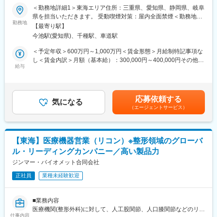
【はじめに】
担当いただきますので、出張が発生する場合があります。
＜勤務地詳細1＞東海エリア住所：三重県、愛知県、静岡県、岐阜
今回は、放射性医薬品（診断薬）のMRを募集します。SPECT検
県を担当いただきます。 受動喫煙対策：屋内全面禁煙＜勤務地詳
査やPET検査を中心とした核医学と呼ばれる画像診断に関わる
【当社の特徴】
勤務地
細2＞名古屋支店住所：愛知県名古屋市千種区内山3丁目7番3号
【最寄り駅】
「放射性医薬品」の情報提供を行います。
■マウスピース矯正の世界TOPシェア
（ＮＴＰプラザ千種内山5階）勤務地最寄駅：名古屋市営地下鉄東
今池駅(愛知県)、千種駅、車道駅
当社はマウスピース矯正製品を提供する外資系歯科メーカーで、
山線／今池駅受動喫煙対策：屋内全面禁煙変更の範囲：会社の定
【魅力ポイント】
歯科矯正を通じ「人々の笑顔を作り、人生を変える」ことを目標
める事業所（リモートワーク含む）
＜予定年収＞600万円～1,000万円＜賃金形態＞月給制特記事項な
■やりがい：
としております。マウスピース矯正のパイオニアであり、圧倒的
し＜賃金内訳＞月額（基本給）：300,000円～400,000円その他固
国内シェアトップではありますが、核医学についてあまりご存じ
トップシェアを誇ります。米国アライン・テクノロジー社は1997
給与
定手当/月：40,000円＜月給＞340,000円～440,000円＜昇給有無
ない医師やその他医療関係者に対して最新の学術情報の伝達が求
年設立、現在世界中で社員約2万人が所属しており、世界2000万
＞有＜残業手当＞無＜給与補足＞月給340,000円～（基本給
められる非常にやりがいがあります。
人以上の治療実績があります。
300,000円、諸手当40,000円～を含む/月）■季節賞与：年2回（7
月、12月）■業績賞与：年1回（3月）※会社業績及び個人業績のタ
応募依頼する
■PET検査：
気になる
ーゲット100％達成の場合支給■昇給：年1回※深夜就業した場合
（エージェントサービス）
PET検査は、現在注目されている、がんの診断・早期発見を可能
は、別途深夜手当支給賃金はあくまでも目安の金額であり、選考
にした画期的な診断法です。この分野はこれまで難しい分野と言
を通じて上下する可能性があります。月給(月額)は固定手当を含め
われてきましたが、医療費の高騰が叫ばれている昨今、早期から
た表記です。
の治療が益々重要視されている中で高い注目を集めています。
【東海】医療機器営業（リコン）※整形領域のグローバ
ル・リーディングカンパニー／高い製品力
■事業：
主な事業分野であるSPECT・PETと呼ばれる核医学検査は、生体
ジンマー・バイオメット合同会社
内の微妙な変化をとらえて画像化する「分子イメージング」とい
正社員
業種未経験歓迎
う技術であり、医療課題の克服に幅広く力を発揮できる可能性が
あります。特にPET検査はがん診療になくてはならないツールと
なりましたが、当社は2005年に国内初のPET検査用放射性医薬品
■業務内容
の承認を取得し、現在は全国11か所の製造拠点のもと安定供給体
医療機関(整形外科)に対して、人工股関節、人口膝関節などのリコ
制を整えております。
仕事内容