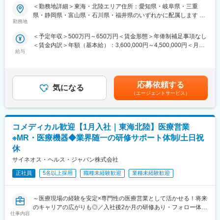
大手企業で安定就業】
論可能です。）
＜勤務地詳細＞東海・北陸エリア住所：愛知県・岐阜県・三重
・転勤は東北・関東などエリア単位内で限定することができ、一
県・静岡県・富山県・石川県・福井県のいずれかに配属します 受
■ 仕事概要
方的に配属エリアを決定されることもありません。
勤務地
動喫煙対策：屋内全面禁煙変更の範囲：会社の定める事業所
未経験から、医療業界の専門職であるMR（医薬情報担当者）とし
※CSOとは…
＜予定年収＞500万円～650万円＜賃金形態＞年俸制補足事項なし
てキャリアをスタートできるポジションです。
医療機器・製薬メーカーのセールス領域を支援する業種です。自
＜賃金内訳＞年額（基本給）：3,600,000円～4,500,000円＜月額
当社は製薬・医療機器メーカーの営業業務を担う
社の社員を取引先企業に派遣し、派遣先の営業として活躍いただ
給与
＞300,000円～375,000円（12分割）＜昇給有無＞有＜残業手当＞
「CSO（Contract Sales Organization）」で、多くの未経験者が
くことでメーカーを支援しています。
有＜給与補足＞同社は年俸制になります。別途以下のような手当
MRとして活躍し、その後メーカー正社員へ転籍した実績も豊富で
（同社の正社員として、派遣先で就業するイメージです）
があります。・プロジェクト賞与：会社及び個人業績により変
す。
動・四半期一時金：10万円（四半期に1回、10万円程度支給）※た
2カ月の集中研修で業界の基礎から学べるため、医療業界が初めて
■研修体制
応募依頼する
気になる
だし支給条件有。他、永続勤務報奨金（3年勤務5万円支給、5年
の方でも安心して挑戦できます。
プロジェクトごとに異なりますが、同社または配属先のメーカー
（エージェントサービス）
勤務10万円…）ございます。賃金はあくまでも目安の金額であ
営業職ならではの「提案スキル」だけでなく、専門知識を持って
にて研修が十分にございます。
り、選考を通じて上下する可能性があります。月給(月額)は固定手
医師などに提案するため、市場では需要が高まり、希少性も増し
プロジェクト配属後もマネージャーが丁寧に支援します。日々の
当を含めた表記です。
ています。
仕事の悩みやキャリア相談だけでなく、業務に不安がある際など
コメディカル歓迎【1月入社｜東海北陸】医療営業
もしっかりとケアします。業界でも特に支援が手厚いと評判で
・MRとは
す。
※MR・医療機器◆業界随一の研修サポート体制/土日祝
主に医師や薬剤師等へ、担当製品の情報提供を行います。担当施
休
設の患者様に応じた情報提供や、担当製品の処方後の情報収集を
◇LINEの企業アカウントから、沿革・事業内容・先輩社員インタ
サイネオス・ヘルス・ジャパン株式会社
行います。
ビュー等が閲覧可能です◇
※MRだけでなく、医療機器営業職としてアサインされる可能性も
https://liff.line.me/1655046877-Gm8rqdqY/landing?
正社員
5名以上採用
職種未経験歓迎
業種未経験歓迎
ございます。
follow=%40124wcdmz&lp=SS7pcT&liff_id=1655046877-
Gm8rqdqY
■ 丁寧な研修・支援体制
～医療現場の経験を安定×専門性の医療営業として活かせる！将来
入社後は2カ月間の研修（オンライン・対面両方）があります。基
変更の範囲：会社の定める業務
のキャリアの広がりも◎／入社後2か月の研修あり・フォロー体制
仕事内容
本的なビジネスマナーから、医療営業として必要な知識まで、同
充実～