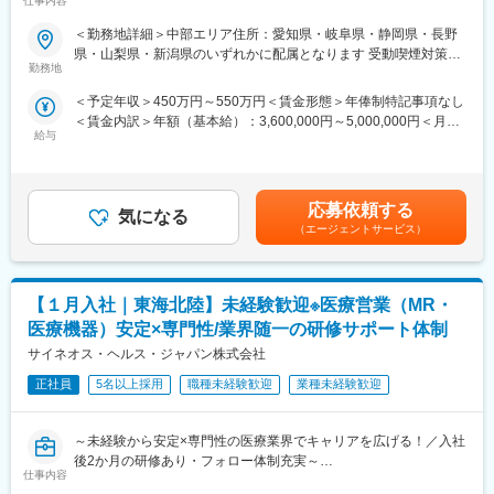
仕事内容
め、価格交渉・納品・注文書の対応等は基本的に発生せず、営業
■業務内容
＜勤務地詳細＞中部エリア住所：愛知県・岐阜県・静岡県・長野
活動に専念できる環境です。
医療機器の営業担当者として、基幹病院などの医師や看護師など
県・山梨県・新潟県のいずれかに配属となります 受動喫煙対策：
個人の予算はありますが、チーム内で助け合う社風が整ってお
医療従事者の方々と面談を行い、製品に関わる手技や情報提供な
勤務地
屋内全面禁煙変更の範囲：会社の定める事業所
り、過度なプレッシャーなく顧客とじっくり関係構築が可能で
どの営業活動を行います。
す。
＜予定年収＞450万円～550万円＜賃金形態＞年俸制特記事項なし
・身につくスキル
＜賃金内訳＞年額（基本給）：3,600,000円～5,000,000円＜月額
専門家へ提案・交渉する力を磨けます。単に説明する力だけでな
■働き方
給与
＞300,000円～416,666円（12分割）＜昇給有無＞有＜残業手当＞
く、相手のニーズを引き出し、競合との優位性を示してクロージ
社用車を利用して自宅から病院へ直行直帰の働き方となるため、
無＜給与補足＞3ヶ月に1度、四半期一時金あり(入社1年目は10万
ングするスキルが身につきます。
柔軟にスケジュール調整が可能です。年間休日130日に加えて有
円／回)。賃金はあくまでも目安の金額であり、選考を通じて上下
※詳細はプロジェクトにより異なります。
給取得もしやすく、年間140日ほど休んでいる方も多くいます。
する可能性があります。月給(月額)は固定手当を含めた表記です。
応募依頼する
気になる
■キャリアパス：
（エージェントサービス）
■将来的なキャリア：
志向性や身につけたいスキルに応じて様々なキャリアパスがあり
医療営業として専門性を磨き管理職を目指すのはもちろん、他事
ます。
業部やグループ会社への異動実績も豊富にございます。（※病院の
・1つの領域（心臓外科や整形外科など）を極める
経営コンサル、医薬品メーカーのマーケティング支援、人事担当
【１月入社｜東海北陸】未経験歓迎※医療営業（MR・
・複数のプロジェクトに参画して経験を広げる
者などの管理部門）
・本社スタッフ（プロジェクトマネージャー、採用、研修担当）
医療機器）安定×専門性/業界随一の研修サポート体制
営業経験を活かして様々なキャリアプ
にキャリアチェンジ
サイネオス・ヘルス・ジャパン株式会社
など、様々な可能性を探ることができるのが大きな魅力です。
変更の範囲：会社の定める業務
正社員
5名以上採用
職種未経験歓迎
業種未経験歓迎
■働く魅力
・同社の社員でいながら、様々なメーカーで経験を積むことが可
～未経験から安定×専門性の医療業界でキャリアを広げる！／入社
能です！配属先メーカーからオファーを受けた場合は、メーカー
後2か月の研修あり・フォロー体制充実～
直雇用へ転籍するチャンスもあります。
仕事内容
【米国No.1CSO！日本だけでなく世界市場トップ級シェアの業界
（ご自身に合わないと感じられた場合、オファーを断ることも勿