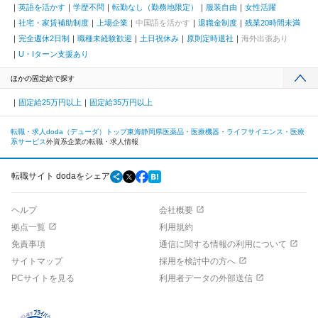
英語を活かす
学歴不問
転勤なし（勤務地限定）
服装自由
女性活躍
社宅・家賃補助制度
上場企業
中国語を活かす
退職金制度
残業20時間未満
完全週休2日制
職種未経験歓迎
土日祝休み
原則定時退社
海外出張あり
U・Iターン支援あり
ほかの固定給で探す
固定給25万円以上
固定給35万円以上
転職・求人doda（デューダ）トップ
東海
静岡県
医薬品・医療機器・ライフサイエンス・医療
系サービス
外資系企業の転職・求人情報
転職サイト dodaをシェア
ヘルプ
会社概要
拠点一覧
利用規約
免責事項
通信に関する情報の利用について
サイトマップ
採用を検討中の方へ
PCサイトを見る
利用者データの外部送信