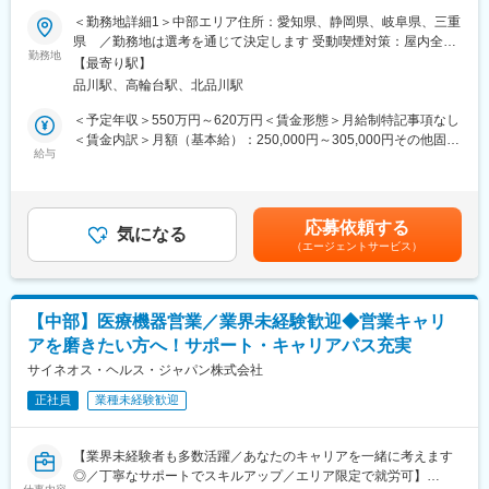
パス豊富】
とともに、手術手技の低侵襲化、新たな治療方法の提案にも取り
＜勤務地詳細1＞中部エリア住所：愛知県、静岡県、岐阜県、三重
組んでいます。
県 ／勤務地は選考を通じて決定します 受動喫煙対策：屋内全面
＼そもそも「MR」とは？／
勤務地
禁煙＜勤務地詳細2＞本社住所：東京都港区高輪4-10-18 京急第1
【最寄り駅】
「医薬情報提供者」と呼ばれる専門資格を取得して活動する営業
■研修・教育：
ビル勤務地最寄駅：JR各線／品川駅受動喫煙対策：屋内全面禁煙
品川駅、高輪台駅、北品川駅
職です。IQVIAのお客様である国内医薬品メーカーにて、医薬品の
業界・企業・製品理解のため、東京本社で1～2か月の初期研修を
変更の範囲：会社の定める事業所
営業活動を行っていただきます。
実施。実機に触れて基礎を習得後配属。配属後もOJTやeラーニン
＜予定年収＞550万円～620万円＜賃金形態＞月給制特記事項なし
人々の命を守る商材に携わるため、社会貢献性と安定性を兼ね備
グで未経験者も成長可能な体制です。基礎重視で安心して学べる
＜賃金内訳＞月額（基本給）：250,000円～305,000円その他固定
えたお仕事です。
環境。
給与
手当/月：35,000円＜月給＞285,000円～340,000円＜昇給有無＞
有＜残業手当＞無＜給与補足＞【残業手当について】管理監督者
■入社後の流れ
■留意事項：
の承認の上、研究会、顧客との会議等が発生する場合、別途残業
まずはご入社から2か月間MR導入研修を受講し、MR資格を取得
ジョンソン・エンド・ジョンソンは、当社の整形外科事業を分
手当支給する。【補足】プロジェクト稼働手当(35,000円)、外勤
応募依頼する
していただきます。
離・独立（セパレーション）し、DePuy Synthes として独立した
気になる
日当（1日1,500円／外勤3.5時間以上）■変動賞与制（6月・12
（エージェントサービス）
資格取得と聞くとハードルが高く思われる方もいるかもしれませ
企業を設立する計画を発表しています。必要な諸条件が満たされ
月・3月）※平均実績6ヶ月分■インセンティブ：3月（対象者）賃
んが、当社の取得率は業界平均より20%ほど高い95%程度を維持
ることを前提に、18～24ヶ月以内に完了する見込みです。本ポジ
金はあくまでも目安の金額であり、選考を通じて上下する可能性
しています。
ションはセパレーション完了後、DePuy Synthes の従業員として
があります。月給(月額)は固定手当を含めた表記です。
文理問わず一から学べる環境を整えているため、専門知識は入社
雇用される予定であり、同社の雇用体系・プログラム・ポリシ
【中部】医療機器営業／業界未経験歓迎◆営業キャリ
後に身に付ける意欲があれば問題ございません。
ー・福利厚生が適用されます。詳細は、適切なタイミングで
アを磨きたい方へ！サポート・キャリアパス充実
社員の活躍事例についての詳細は、是非こちらのURLも併せてご
DePuy Synthes より別途通知される予定です。
覧ください。
サイネオス・ヘルス・ジャパン株式会社
https://healthcarecareerpark.iqvia.com/
変更の範囲：会社の定める業務
正社員
業種未経験歓迎
■具体的な業務
すでに取引のある病院の医師や薬剤師に向け、医薬品の効果や副
【業界未経験者も多数活躍／あなたのキャリアを一緒に考えます
作用・適切な使用方法などの情報を提供し、薬剤のプロモーショ
◎／丁寧なサポートでスキルアップ／エリア限定で就労可】
ン活動を行っていただきます。メインの業務は情報提供となるた