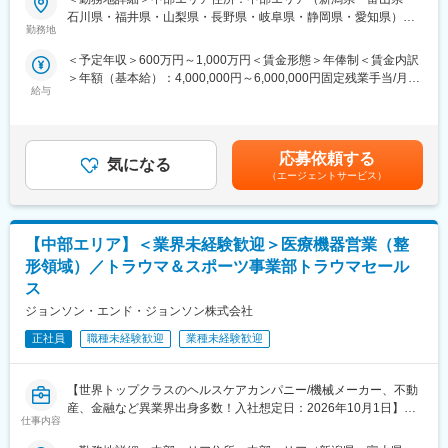
日】
配属後も知識とスキルアップのために様々な研修をご用意してい
石川県・福井県・山梨県・長野県・岐阜県・静岡県・愛知県）を
ます。
勤務地
担当 ※詳細は入社後に決定受動喫煙対策：屋内全面禁煙変更の範
★自分の提案が、医療現場の課題解決に繋がる営業職です！
囲：会社の定める事業所
＜予定年収＞600万円～1,000万円＜賃金形態＞年俸制＜賃金内訳
★個人の裁量が大きく、年齢・性別関係・社歴関係なく活躍でき
■明確な評価制度／やりがいや努力がきちんと報われる報酬制度
＞年額（基本給）：4,000,000円～6,000,000円固定残業手当/月：
る環境です！
自身の成果や頑張りが客観的に評価され、年収に反映されます。
給与
50,000円～65,000円（固定残業時間20時間0分/月）超過した時間
★研修制度が非常に手厚く、医療機器営業のキャリア形成には最
また、在籍年数が増えると永年勤続報奨金や四半期一時金などの
外労働の残業手当は追加支給＜月額＞383,333円～565,000円（12
適な環境です！
手当もアップします。つまり、やりがいや努力がきちんと報われ
分割）（一律手当を含む）＜昇給有無＞有＜残業手当＞有＜給与
る報酬制度になっています。
補足＞※ご経験やスキルを考慮し決定いたします。※上記はインセ
■業務詳細
応募依頼する
気になる
ンティブを含む金額です。賃金はあくまでも目安の金額であり、
担当エリアの病院（主に医師）に対し、当社にて扱っている製品
■豊富なキャリアプランとサポート体制
（エージェントサービス）
選考を通じて上下する可能性があります。月給(月額)は固定手当を
を提案していただきます。医師のニーズを掘り下げた上で解決に
志向性やその時の環境に応じて「１つの領域で専門性を高める」
含めた表記です。
最適なソリューションを提案する、コンサルティングのような営
「幅広い疾患をカバーできるオールラウンダーになる」「本社部
業スタイルになります。
門（マネージャー、研修部門など）へのキャリアチェンジ」など
【中部エリア】＜業界未経験歓迎＞医療機器営業（整
＜具体的な業務内容＞
幅広いキャリアプランがあります。
・担当する製品の提案、技術サポート（手術の立会いあり）
また、同社マネージャーのほとんどは、MRからキャリアをチェン
形領域）／トラウマ＆スポーツ事業部トラウマセール
・最新の医療関連情報の提供、医療機関へのサポート（勉強・セ
ジしているメンバーです。担当マネージャーが定期的に面談を行
ス
ミナーの主催など）
い、分からないことや将来のキャリアに関してサポートします。
ジョンソン・エンド・ジョンソン株式会社
・販売代理店へのサポート
・各種学会への参加
変更の範囲：会社の定める業務
正社員
職種未経験歓迎
業種未経験歓迎
・担当施設の患者集患の提案、実行
※担当病院数は10～15施設ほどです。
※緊急の呼び出し等は発生いたしません。
【世界トップクラスのヘルスケアカンパニー/機械メーカー、不動
産、金融など異業界出身多数！入社想定日：2026年10月1日】
仕事内容
■担当製品
■業務詳細
サージェリー事業本部で展開している外科の製品群で「手術用縫
担当エリアの病院（主に医師）に対し、当社にて扱っている製品