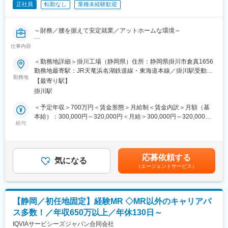
品が開発中、年間150以上の製品を発売、50以上の施設からなる
正社員
転勤なし
業種未経験歓迎
を遂行していただきます。一つの業務に特化せず、ご経験と意欲
世界クラスのネットワークでご活躍いただけます。
に応じて幅広く様々な業務を担当していただけます。
日本はアジアで唯一製造・開発拠点を保有しています。日本の品
・社員の育成にも力を入れており、例えば従業員の英語力向上の
質の高さ、技術力に期待されています。
～財務／腰を据えて安定就業／アットホームな環境～
ためTOEIC受験の支援や、無料E-ラーニングもご利用いただけま
掛川工場は1980年に世界8番目の拠点としてスタートしました
す。
仕事内容
が、今後も引き続き需要が高く、新たな事業展開も目指しており
【概要】
・フレックスタイム制を導入しており、平均残業時間も20時間程
ます。
財務ポジションでご活躍いただける方を募集します。東京本社に
＜勤務地詳細＞掛川工場（静岡県）住所：静岡県掛川市倉真1656
度と非常に働きやすい環境です。（繁忙期を除きます）
他メンバーがおりますが、固定資産や原価会計は工場メンバーと
勤務地最寄駅：JR天竜浜名湖鉄道線・東海道本線／掛川駅受動喫
変更の範囲：会社の定める業務
直接進めたほうが円滑に進むため、掛川では初採用となりまし
勤務地
煙対策：屋内喫煙可能場所あり変更の範囲：無
■組織構成：
【最寄り駅】
た。入社後は東京のメンバーと連携しながら進めていただきま
品質部 品質管理課は26名で構成されております。
掛川駅
す。
＜予定年収＞700万円＜賃金形態＞月給制＜賃金内訳＞月額（基
■採用背景：
【業務内容】
本給）：300,000円～320,000円＜月給＞300,000円～320,000円
医薬品および健康食品に求められる品質水準がますます高くなっ
・原価計算
給与
＜昇給有無＞有＜残業手当＞有＜給与補足＞■モデル年収：700万
ている昨今、ソフトカプセル製剤の需要も高まっており、これら
・年1回の棚卸資産の実地棚卸
円■年収構成：基本給384万円＋時間外勤務144万円＋賞与172万
の要件に応えるために、品質部門の人員増強が必要となりまし
・固定資産管理および2年に1回の実地確認
円賃金はあくまでも目安の金額であり、選考を通じて上下する可
た。
・償却資産税申告書の作成・提出
能性があります。月給(月額)は固定手当を含めた表記です。
現在、品質管理課には27名が在籍し、年齢構成は20～60代と幅広
応募依頼する
・小口現金管理および銀行関連
気になる
く、さまざまなバックグラウンドを持つメンバーが活躍していま
（エージェントサービス）
・仕訳入力・記帳
す。
・会計記録および関連書類の管理
・財務報告書および管理会計レポートの作成
■当社について：
・コスト削減に向けた分析および改善提案
世界30か国で事業を展開するグローバルカンパニーです。1400製
【静岡／初任地固定】経験MR ◇MR以外のキャリアパ
・内部監査対応のサポート
品が開発中、年間150以上の製品を発売、50以上の施設からなる
ス多数！／年収650万以上／年休130日～
・行政機関からの問い合わせ対応
世界クラスのネットワークでご活躍いただけます。
・他部門と連携したシステムデータ関連のサポート
IQVIAサービシーズジャパン合同会社
製造・開発拠点を保有しているのは、アジアで唯一日本のみで