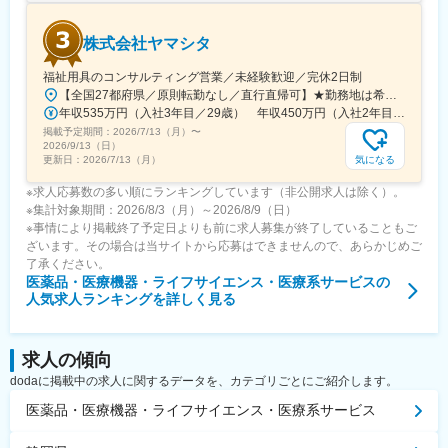
株式会社ヤマシタ
福祉用具のコンサルティング営業／未経験歓迎／完休2日制
【全国27都府県／原則転勤なし／直行直帰可】★勤務地は希望を考慮★拠点により車通勤OK※充足状況により、ご希望の勤務地での募集が終了している場合があります。※転居を伴う転勤の有無は、半年ごとに希望を伺い、選択いただけます。■東北■・宮城県（仙台市）■関東■・東京都（東京23区など）・神奈川県（横浜市など）・埼玉県（さいたま市など）・千葉県（千葉市など）・茨城県（水戸市）・栃木県（宇都宮市／足利市）・群馬県（前橋市）■東海■・愛知県（名古屋市／豊田市／豊橋市／小牧市）・静岡県（静岡市／浜松市／沼津市／焼津市／富士市）・岐阜県（岐阜市）・三重県（四日市市）■信越・北陸■・長野県（長野市）・山梨県（甲府市）・石川県（金沢市）・富山県（富山市）・福井県（福井市）■関西■・大阪府・兵庫県（神戸市／尼崎市／姫路市）・京都府（京都市）・奈良県（奈良市／天理市）・滋賀県（大津市／彦根市）・和歌山県（和歌山市／田辺市）■中国■・広島県（広島市）・岡山県（岡山市）■四国■・香川県（高松市）■九州■・福岡県（福岡市）
年収535万円（入社3年目／29歳） 年収450万円（入社2年目／26歳）
掲載予定期間：
2026/7/13（月）
〜
2026/9/13（日）
気になる
更新日：
2026/7/13（月）
※求人応募数の多い順にランキングしています（非公開求人は除く）。
※集計対象期間：2026/8/3（月）～2026/8/9（日）
※事情により掲載終了予定日よりも前に求人募集が終了していることもご
ざいます。その場合は当サイトから応募はできませんので、あらかじめご
了承ください。
医薬品・医療機器・ライフサイエンス・医療系サービス
の
人気求人ランキングを詳しく見る
求人の傾向
dodaに掲載中の求人に関するデータを、カテゴリごとにご紹介します。
医薬品・医療機器・ライフサイエンス・医療系サービス