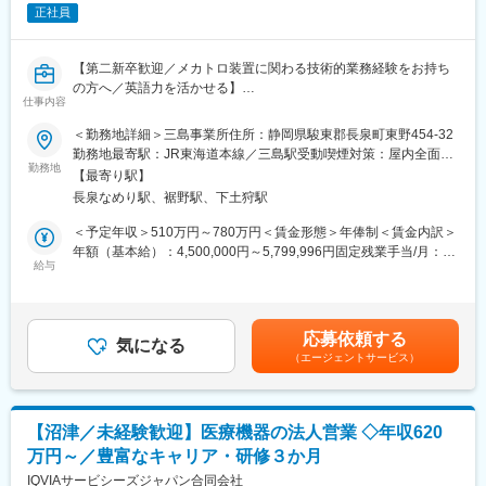
正社員
■当社の事業概要
理化学分析機器、医療分析機器及びその関連製品、サービスの販
売・輸出入と、医薬品、体外診断用試薬及び化学薬品試薬の製造
【第二新卒歓迎／メカトロ装置に関わる技術的業務経験をお持ち
販売・輸出入
の方へ／英語力を活かせる】
仕事内容
■当社の沿革
■業務内容
＜勤務地詳細＞三島事業所住所：静岡県駿東郡長泉町東野454-32
世界屈指の分析機器メーカー、米国ベックマン・インスツルメン
生化学検査装置（据え付け型の生化学血液検査装置）に関するテ
勤務地最寄駅：JR東海道本線／三島駅受動喫煙対策：屋内全面禁
ツ・インクの日本法人ベックマン・ジャパン株式会社として1977
クニカルカスタマーサポート業務をお任せいたします。
勤務地
煙変更の範囲：会社の定める事業所（リモートワーク含む）
年に設立され、日本におけるベックマン製品の販売とサービスを
【最寄り駅】
通じて着実に成長を遂げてきました。1998年11月、コールター株
長泉なめり駅、裾野駅、下土狩駅
フィールドサービスエンジニア（FSE）からエスカレーションさ
式会社（米国コールターコーポレーション日本法人）との合併に
れる技術問い合わせへの対応がメイン業務です。（直接の顧客対
＜予定年収＞510万円～780万円＜賃金形態＞年俸制＜賃金内訳＞
より、新たにベックマン・コールター株式会社が発足。この合併
応はほぼ発生しません。）
年額（基本給）：4,500,000円～5,799,996円固定残業手当/月：
により、基礎研究、臨床研究、そして臨床検査という3つの連続し
製品・装置に関する技術的調査、技術的回答の作成などを行って
給与
50,000円～100,000円（固定残業時間30時間0分/月）超過した時
た分野に総合的なソリューションを提供するバイオメディカルテ
いただきます。
間外労働の残業手当は追加支給＜月額＞425,000円～583,333円
スティングカンパニーとしての一歩を踏み出しました。
※開発部門と連携した設計変更・品質改善・新製品開発への関与も
（12分割）（一律手当を含む）＜昇給有無＞有＜残業手当＞有＜
あります。
給与補足＞■業績賞与あり。業績賞与は固定年俸に対して12%。支
変更の範囲：会社の定める業務
応募依頼する
気になる
給額は業績により変動。賃金はあくまでも目安の金額であり、選
（エージェントサービス）
■働き方
考を通じて上下する可能性があります。月給(月額)は固定手当を含
・残業少な目（月1～2回程度、朝8時頃開始の海外会議あり）
めた表記です。
・国内出張ほぼなし、海外出張年1～4回程度（担当製品による）
【沼津／未経験歓迎】医療機器の法人営業 ◇年収620
■チーム構成
万円～／豊富なキャリア・研修３か月
・所属チームはマネージャー＋7名で構成
IQVIAサービシーズジャパン合同会社