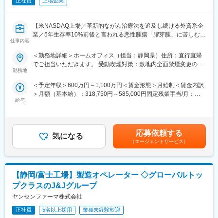
社員が多いのも特徴です。
正社員
上場企業
日本の品質の高さ、技術力が期待されています。掛川工場は1980
（２）豊富なキャリアップの機会があります： MRとして専門性
年に世界8番目の拠点としてスタートしましたが、引き続き需要が
を磨き、管理職を目指していただく方も多くございますし、社内
高く、新たな事業展開も目指し、設備の更新も積極的に実施して
【米NASDAQ上場／革新的ながん治療法を追及し続ける外資系企
公募制度も充実しておりますので、IQVIAが展開している他の事業
います。
業／5年生存率10%前後と言われる悪性腫瘍「膠芽腫」に苦しむ患
部への異動も可能です。
■世界中の製薬会社から信頼されるパートナー。FDA承認薬の約
仕事内容
者様を支える画期的な医療機器】
※病院の経営コンサル、医薬品メーカーのマーケティング支援、人
50％に関与しており、病院で処方される薬の20回に1回は同社が
事担当者などの管理部門など
＜勤務地詳細＞ホームオフィス（担当：静岡県）住所：直行直帰
関わっているというデートもあります。
＼MR経験が活かせます／
（３）手厚い研修体制でスキルアップができます：製品研修、ス
でご担当いただきます。 受動喫煙対策：敷地内全面禁煙変更の範
本ポジションは、がん患者に対する「腫瘍治療電場療法」の情報
キル研修、学術研修と、国内最大手だからこそ仕事に必要な知識
勤務地
囲：会社の定める事業所（リモートワーク含む）
変更の範囲：会社の定める業務
提供を通して、患者さんへ治療法の提供を行います。
やスキルをしっかりと身に付けられる研修制度があります。MRと
＜予定年収＞600万円～1,100万円＜賃金形態＞月給制＜賃金内訳
これまでMRの方に多く入社頂いており、がん領域の最先端治療機
してのスキルのみならず、データ分析、マーケティングなど多角
＞月額（基本給）：318,750円～585,000円固定残業手当/月：
器（非侵襲デバイス）を保有しており、抗がん剤で効果が得られ
的にヘルスケアのプロフェッショナル人材を育成する研修制度を
給与
106,250円～195,000円（固定残業時間40時間0分/月）超過した時
にくい領域に対して併用できる治療法として医師に提案できる、
整備しています。
間外労働の残業手当は追加支給＜月給＞425,000円～780,000円
やりがいある業務です。
（一律手当を含む）＜昇給有無＞有＜残業手当＞有＜給与補足＞■
【IQVIAサービシーズジャパンについて】
賞与実績:前年度実績（年間給与の15％）賃金はあくまでも目安の
■業務内容：
・世界100以上の国と地域／8万人の社員が、医薬品の臨床開発～
応募依頼する
気になる
金額であり、選考を通じて上下する可能性があります。月給(月額)
・大学病院などに所属する医師に対して、実際の症例をベースに
プロモーションに携わり、市場を流通するほぼすべての医薬品に
（エージェントサービス）
は固定手当を含めた表記です。
した適切な情報提供・適正使用の推進
関与しています
・医療機関との賃貸借契約の契約締結と与信管理
・日本においても業界トップシェアを誇り、常時100以上のPJが
・医療機器に対して使用成績調査等のPMS業務
稼働しています
【静岡/富士工場】製造オペレーター ◇グローバルトッ
・治療開始時における機器の手配、医療機関や社内各部署との調
整
プクラスのJ&Jグループ
変更の範囲：会社の定める業務
ヤンセンファーマ株式会社
＜営業スタイル＞
主に大学病院や基幹病院の医師や医療従事者に対して、実際の症
正社員
5名以上採用
業種未経験歓迎