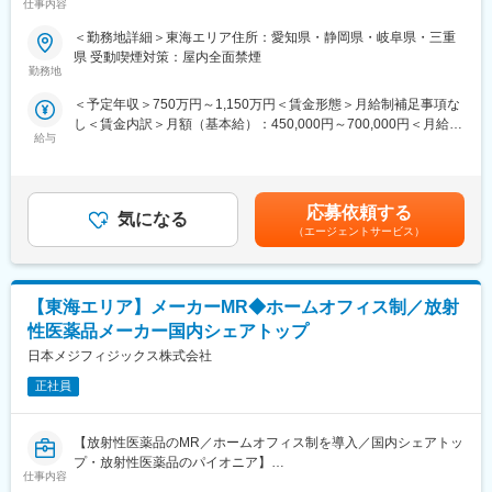
仕事内容
す。
■研修制度：各営業所の先輩社員とOJT形式で半年～1年程度かけ
て育成を行います。過去にも未経験の方も多く入社していますの
＜勤務地詳細＞東海エリア住所：愛知県・静岡県・岐阜県・三重
■職務詳細
でご安心ください。
県 受動喫煙対策：屋内全面禁煙
・担当エリアの顧客担当営業と連携し、営業予算を達成する
■長期的な就業可能：現在は勤続年数20年と在籍している方も多
勤務地
・担当エリアの戦略の策定と遂行
数おり年齢層も20歳～50歳とバランスよく活躍しています。自己
＜予定年収＞750万円～1,150万円＜賃金形態＞月給制補足事項な
・顧客/KOLとの関係構築、製品デモの実施
都合の退職も3~5％と大手日系メーカーと同様に非常に長く働け
し＜賃金内訳＞月額（基本給）：450,000円～700,000円＜月給＞
・担当エリアにおけるイベント/セミナーの企画立案と開催
る環境です。
給与
450,000円～700,000円＜昇給有無＞無＜残業手当＞無＜給与補足
・社内の他部門と連携し、顧客へ適切な情報提供を実施
■キャリアパス：機械だけでなく電気やIT・科学の知識も身に着け
＞※四半期毎にインセンティブを支給（業績と個人評価により決
■取り扱い商品について
ることができます。エンジニアのキャリアパスは無限であり、社
定）※営業職は残業代は出ませんが、営業手当が支給されます。※
・リアルタイムで印象（歯の型）を採得する３D口腔内スキャナ
内公募制度によりサービスマネージャーとして現場のマネジメン
年収は、前職考慮の上決定いたします。賃金はあくまでも目安の
ー「iTero」
ト、本社工場での製品開発・改良、サービス体制の仕組み作りな
応募依頼する
気になる
金額であり、選考を通じて上下する可能性があります。月給(月額)
患者様の口腔内をリアルタイムでスキャンしデータ化すること
ど積極的なキャリア構築が可能です。
（エージェントサービス）
は固定手当を含めた表記です。
で、患者エンゲージメントとクリニックのデジタルワークフロー
の促進をサポートします。
変更の範囲：会社の定める業務
当社のミッションは、お客様の歯科診療ビジョンをサポートする
【東海エリア】メーカーMR◆ホームオフィス制／放射
ことです。その実現に向けて、ワークフローを効率化し、歯科診
療を進化させるソリューションを構築しました。患者様の心をつ
性医薬品メーカー国内シェアトップ
かみ、診療への自信をいっそう深めていただけるようお手伝いし
日本メジフィジックス株式会社
ます。
■iTero HP
正社員
https://www.itero.com/ja-JP
■iTero YouTubeチャンネル
【放射性医薬品のMR／ホームオフィス制を導入／国内シェアトッ
https://www.youtube.com/watch?v=AeJ9QNfSKQg
プ・放射性医薬品のパイオニア】
■働き方
仕事内容
ご自身のスケジューリングで直行直帰可能です。広いエリアをご