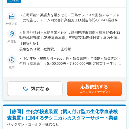
正社員
～在宅可能／英語力を活かせる／三島オフィスの財務マネージャ
ーに報告し、チーム内の会計業務および製造部門のFP&A業務を統
仕事内容
括～
＜勤務地詳細＞三島事業所住所：静岡県駿東郡長泉町東野454-32
■業務内容
勤務地最寄駅：JR東海道本線／三島駅受動喫煙対策：屋内全面禁
ベックマン・コールター株式会社における本ポジション（シニア
勤務地
煙変更の範囲：会社の定める事業所（リモートワーク含む）
【最寄り駅】
アナリスト - 経理）は、ベックマン・コールター株式会社の子会
長泉なめり駅、裾野駅、下土狩駅
社である製造（オペレーション）拠点のすべての経理業務および
現地の法定報告業務を担当します。勤務地は日本の静岡県にある
＜予定年収＞600万円～900万円＜賃金形態＞年俸制＜賃金内訳＞
オフィスとなります（必要に応じて月数回、在宅勤務が可能で
年額（基本給）：5,400,000円～7,800,000円固定残業手当/月：
す）。
給与
50,000円～100,000円（固定残業時間30時間0分/月）超過した時
ベックマン・コールター株式会社の財務チームの一員として、三
間外労働の残業手当は追加支給＜月額＞500,000円～750,000円
島オフィスの財務マネージャーに報告し、チーム内の会計業務お
（12分割）（一律手当を含む）＜昇給有無＞有＜残業手当＞有＜
よび製造部門のFP&A（財務計画・分析）業務を統括する責任を担
給与補足＞※年収は経験・能力を考慮の上、当社規定により決定い
応募依頼する
います。
気になる
たします※業績賞与あり（年収の12％が基準）賃金はあくまでも
（エージェントサービス）
目安の金額であり、選考を通じて上下する可能性があります。月
■業務詳細
給(月額)は固定手当を含めた表記です。
この役職では、以下の業務に携わっていただきます：
・三島製造のFP&A業務（月次予算編成、年度予算編成、
【静岡】生化学検査装置（据え付け型の生化学血液検
PPV/MUV分析を含む）
査装置）に関するテクニカルカスタマーサポート業務
・三島製造の資産管理業務（FA/INV/その他）
・三島製造の決算業務（標準原価設定を含む）
ベックマン・コールター株式会社