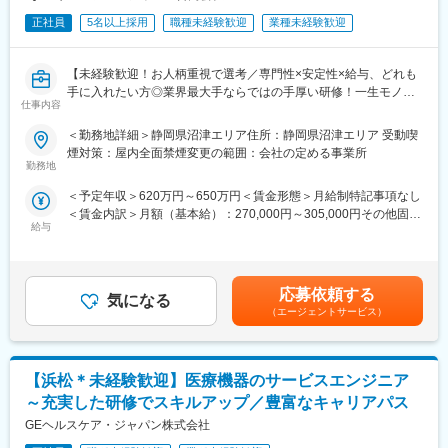
■担当製品
正社員
5名以上採用
職種未経験歓迎
業種未経験歓迎
https://www.beckmancoulter.co.jp/dx/product/chemistry/
■当社について
【未経験歓迎！お人柄重視で選考／専門性×安定性×給与、どれも
当社は、臨床検査とライフサイエンス領域で世界的な存在感を持
手に入れたい方◎業界最大手ならではの手厚い研修！一生モノの
つグローバル企業です。
仕事内容
スキルを磨く／マーケ・コンサル・管理部門など将来のキャリア
創業以来、pHメータやコールター原理など科学を変えた発明を基
パス豊富】
＜勤務地詳細＞静岡県沼津エリア住所：静岡県沼津エリア 受動喫
盤に成長し、現在では血液・生化学・免疫検査装置を中心とした
煙対策：屋内全面禁煙変更の範囲：会社の定める事業所
臨床検査分野で世界トップクラスのシェアを誇ります。
＼そもそも「IQVIA」とは？／
勤務地
IQVIAはヘルスケア業界で活躍する企業様を様々な側面から支援す
製品群は精度・信頼性の高さに加え、検査の効率化を実現する高
＜予定年収＞620万円～650万円＜賃金形態＞月給制特記事項なし
る「CSO」という業界で世界最大手の企業です。今回はIQVIAの
度な自動化技術が強みで、病院や研究機関の業務フローを大きく
＜賃金内訳＞月額（基本給）：270,000円～305,000円その他固定
正社員として、クライアントである医療機器メーカーの名刺を持
改善しています。
給与
手当/月：35,000円＜月給＞305,000円～340,000円＜昇給有無＞
って営業活動を行っていただきます。人々の命を守る商材に携わ
また、日本国内にも開発・製造拠点（三島事業所）を持ち、グロ
有＜残業手当＞無＜給与補足＞【残業手当について】管理監督者
るため、社会貢献性と安定性を兼ね備えたお仕事です。
ーバルな技術力と日本品質を融合したソリューションを提供して
の承認の上、研究会、顧客との会議等が発生する場合、別途残業
いる点も独自の魅力です。
手当支給する。【補足】プロジェクト稼働手当(35,000円)、外勤
■具体的な業務内容：
応募依頼する
さらに、ダナハーグループの一員として、最先端の科学技術やグ
気になる
日当（1日1,500円／外勤3.5時間以上）■変動賞与制（6月・12
IQVIAにご入社後、新人研修を経たのちに、平均して2～3年単位
（エージェントサービス）
ローバルなオペレーション力を活かし、医療・研究現場の課題解
月・3月）※平均実績6ヶ月分■インセンティブ：3月（対象者）賃
で実施される医療機器営業のプロジェクトに配属させていただき
決に貢献し続けています。
金はあくまでも目安の金額であり、選考を通じて上下する可能性
ます。
があります。月給(月額)は固定手当を含めた表記です。
医療機器の営業担当者として、クライアントである医療機器メー
変更の範囲：会社の定める業務
【浜松＊未経験歓迎】医療機器のサービスエンジニア
カーの名刺を携えて基幹病院などの医師や看護師など医療従事者
の方々との面談を通して、製品に関わる情報提供や扱い方のレク
～充実した研修でスキルアップ／豊富なキャリアパス
チャーなどの営業活動を行っていただきます。
GEヘルスケア・ジャパン株式会社
※今回のプロジェクトについての詳細は面接の場でご説明させてい