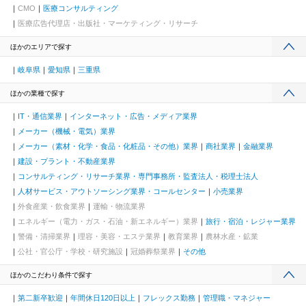
CMO
医療コンサルティング
医療広告代理店・出版社・マーケティング・リサーチ
ほかのエリアで探す
岐阜県
愛知県
三重県
ほかの業種で探す
IT・通信業界
インターネット・広告・メディア業界
メーカー（機械・電気）業界
メーカー（素材・化学・食品・化粧品・その他）業界
商社業界
金融業界
建設・プラント・不動産業界
コンサルティング・リサーチ業界・専門事務所・監査法人・税理士法人
人材サービス・アウトソーシング業界・コールセンター
小売業界
外食産業・飲食業界
運輸・物流業界
エネルギー（電力・ガス・石油・新エネルギー）業界
旅行・宿泊・レジャー業界
警備・清掃業界
理容・美容・エステ業界
教育業界
農林水産・鉱業
公社・官公庁・学校・研究施設
冠婚葬祭業界
その他
ほかのこだわり条件で探す
第二新卒歓迎
年間休日120日以上
フレックス勤務
管理職・マネジャー