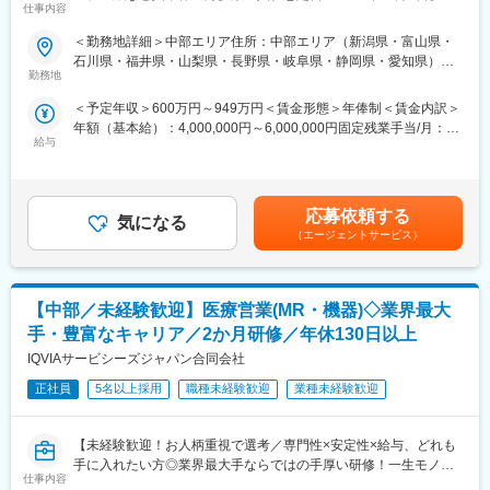
ラネットから学術文献などのナレッジが共有可能のため、直行直
仕事内容
■業務詳細
帰に不安な方でも安心していただけます。
変更の範囲：会社の定める業務
担当エリアの病院（主に医師）に対し、当社にて扱っている製品
＜勤務地詳細＞中部エリア住所：中部エリア（新潟県・富山県・
■教育制度
を提案していただきます。医師のニーズを掘り下げた上で解決に
石川県・福井県・山梨県・長野県・岐阜県・静岡県・愛知県）を
当社ではトレーニングルームとオンラインのハイブリッドでの研
最適なソリューションを提案する、コンサルティングのような営
勤務地
担当 ※詳細は入社後に決定受動喫煙対策：屋内全面禁煙変更の範
修もあります。研修期間は3～6ヶ月間。医療ビジネスや整形外科
業スタイルになります。
囲：会社の定める事業所
の基礎知識、製品知識などしっかりと身につけることができま
＜予定年収＞600万円～949万円＜賃金形態＞年俸制＜賃金内訳＞
す。
年額（基本給）：4,000,000円～6,000,000円固定残業手当/月：
＜具体的な業務内容＞
■フォロー体制
給与
50,000円～65,000円（固定残業時間20時間0分/月）超過した時間
・担当する製品の提案、技術サポート（手術の立会いあり）
未経験からスタートしたメンバーが多いため、新人をサポートす
外労働の残業手当は追加支給＜月額＞383,333円～565,000円（12
・最新の医療関連情報の提供、医療機関へのサポート（勉強・セ
る風土は全拠点をまたいで浸透しています。「メンター制度」も
分割）（一律手当を含む）＜昇給有無＞有＜残業手当＞有＜給与
ミナーの主催など）
取り入れており、独り立ちまでメンターを中心に、全てマンツー
補足＞※ご経験やスキルを考慮し決定いたします。※上記年収はイ
・販売代理店へのサポート
応募依頼する
マン指導でサポートいたします。またメンターだけではなく「チ
気になる
ンセンティブを含む金額です。賃金はあくまでも目安の金額であ
・各種学会への参加
（エージェントサービス）
ームで協力して業務を遂行していく」のが当社流です。
り、選考を通じて上下する可能性があります。月給(月額)は固定手
■幅広いキャリアパス
当を含めた表記です。
■事業部について：
将来は、エリアを統括するリージョナルマネージャー (30代前半
オーソペディックス事業本部は、整形領域で使用されるインプラ
のリージョナルマネージャーもいます)、または営業スペシャリス
【中部／未経験歓迎】医療営業(MR・機器)◇業界最大
ント製品を取り扱っています。今回採用するのはスパイン事業部
トとしての専門職、マーケティングのキャリアパスも開かれてい
の営業職を募集しております。
手・豊富なキャリア／2か月研修／年休130日以上
ます。
IQVIAサービシーズジャパン合同会社
■スパイン事業部：
変更の範囲：会社の定める業務
「せぼね」と呼ばれている「脊椎」は、体幹の支持や可動、脊髄
正社員
5名以上採用
職種未経験歓迎
業種未経験歓迎
や神経の保護など、体にとって非常に重要な役割を担っていま
す。椎間板ヘルニアなどの病気や交通事故などの外傷への手術治
【未経験歓迎！お人柄重視で選考／専門性×安定性×給与、どれも
療に用いる脊椎固定用インプラントや手術器械を供給すること
手に入れたい方◎業界最大手ならではの手厚い研修！一生モノの
で、脊椎疾患の患者さんの悩みに応えています。脊椎脊髄外科領
仕事内容
スキルを磨く／マーケ・コンサル・管理部門など将来のキャリア
域のリーディングカンパニーとして、より良い製品の開発・供給