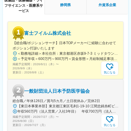
医薬品・医療機器・ライ
業界・企業・製品理解のため、東京本社で1～2か月の初期研修を
静岡県
外資系企業
フサイエンス・医療系サ
実施。実機に触れて基礎を習得後配属。配属後もOJTやeラーニン
ービス
グで未経験者も成長可能な体制です。基礎重視で安心して学べる
環境。
■留意事項：
ジョンソン・エンド・ジョンソンは、当社の整形外科事業を分
富士フイルム株式会社
離・独立（セパレーション）し、DePuy Synthes として独立した
企業を設立する計画を発表しています。必要な諸条件が満たされ
【総合職/ポジションサーチ】日本TOPメーカー/ご経験に合わせて
ることを前提に、18～24ヶ月以内に完了する見込みです。本ポジ
ポジション打診いたします
ションはセパレーション完了後、DePuy Synthes の従業員として
＜勤務地詳細＞本社住所：東京都港区赤坂9-7-3 ミッドタウン・ウェスト勤務地最寄駅：東京メトロ日比谷線／都営大江戸線／六本木駅受動喫煙対策：敷地内全面禁煙
雇用される予定であり、同社の雇用体系・プログラム・ポリシ
＜予定年収＞600万円～900万円＜賃金形態＞月給制補足事項なし＜賃金内訳＞月額（基本給）：300,000円～500,000円＜月給＞300,000円～500,000円＜昇給有無＞有＜残業手当＞有賃金はあくまでも目安の金額であり、選考を通じて上下する可能性があります。月給(月額)は固定手当を含めた表記です。
ー・福利厚生が適用されます。詳細は、適切なタイミングで
掲載予定期間：
2026/6/11（木）
〜
DePuy Synthes より別途通知される予定です。
2026/9/9（水）
気になる
更新日：
2026/8/8（土）
変更の範囲：会社の定める業務
一般財団法人日本予防医学協会
総合職／年休126日／賞与5カ月／土日祝休み／完休2日
【東日本事業本部】東京都江東区毛利1-19-10 江間忠錦糸町ビル※訪問先からの直行直帰が可能です！＜アクセス＞・JR総武線（快速・各駅停車）／東京メトロ半蔵門線 錦糸町駅より徒歩5分・東京メトロ半蔵門線／都営新宿線 住吉駅より徒歩5分※受動喫煙対策:屋内全面禁煙
年収560万円（法人営業／入社3年目） 年収700万円（法人営業・チームリーダー／入社5年目）
掲載予定期間：
2026/7/27（月）
〜
2026/8/30（日）
気になる
更新日：
2026/7/27（月）