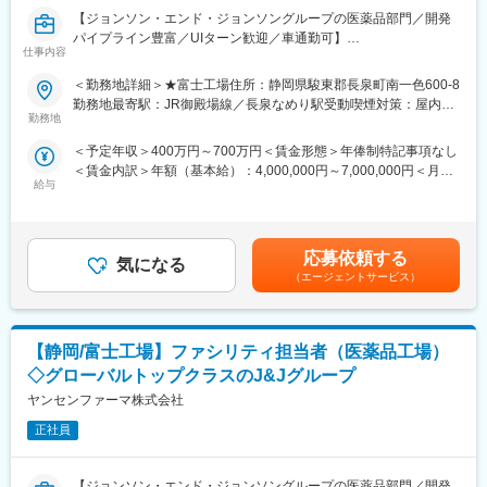
変更の範囲：会社の定める業務
【ジョンソン・エンド・ジョンソングループの医薬品部門／開発
■組織／働き方：
パイプライン豊富／UIターン歓迎／車通勤可】
約80名程のメンバーが3つのユニットに分かれております。
仕事内容
エンジニアリング担当として、新規ラインの導入検討や、既存ラ
□既存製品：日勤（8:00-17:00）、夜勤(18:45-03:45)
インの改良などの様々なプロジェクトに携わっていただきます。
□新製品：10:00~12:00-19:00~21:00の間
＜勤務地詳細＞★富士工場住所：静岡県駿東郡長泉町南一色600-8
※実際のハンズオンは外部ベンダー等を使用しております。
・シフトは1週間ローテーションになり、前月に翌月のシフトがき
勤務地最寄駅：JR御殿場線／長泉なめり駅受動喫煙対策：屋内全
まります。
勤務地
面禁煙変更の範囲：会社の定める事業所
■仕事内容：
＜予定年収＞400万円～700万円＜賃金形態＞年俸制特記事項なし
・生産設備およびコンピューターシステムのエンジニアリング、
■働く環境
＜賃金内訳＞年額（基本給）：4,000,000円～7,000,000円＜月額
設計、導入、改造、設備投資プロジェクトの実行
・工場内には社員食堂があります。
給与
＞333,333円～583,333円（12分割）＜昇給有無＞有＜残業手当＞
・生産設備の技術的性能保証（性能適格性確認などのバリデーシ
・多国籍に様々な人が働いております。
有＜給与補足＞※ご経験やスキルを考慮し決定いたします。賃金は
ョン業務）
あくまでも目安の金額であり、選考を通じて上下する可能性があ
・検査機・包装ライン・コンピューターシステムの生産立ち上
■ジョンソン・エンド・ジョンソングループの魅力：
ります。月給(月額)は固定手当を含めた表記です。
げ：設計どおりの生産が安定的に行えるようにする
・2019年「働きがいのある会社」ランキング（Great Place to
応募依頼する
気になる
・生産設備の機械の改善実施, 総合効率検討, 自動化, デジタルトラ
Work）において、ジョンソンエンドジョンソン 日本法人グループ
（エージェントサービス）
ンスフォーメーション
が10位に選出されました。昨年から2ランクアップで、連続トッ
・業者の施行管理
プ10企業になりました。
・2018年「女性が活躍する会社」ランキング（日経ウーマン）1
【静岡/富士工場】ファシリティ担当者（医薬品工場）
■組織／働き方：
位に同社が選出されました。有給の看護休暇、法人契約のベビー
・約5名程の組織
シッター、育児支援制度等充実しており、一人一人がキャリアの
◇グローバルトップクラスのJ&Jグループ
・日勤8:00-17:00
オーナーシップを持って能力を発揮できる環境を整えています。
ヤンセンファーマ株式会社
また同社では女性活躍推薦をしており、女性管理職30%を目指し
■働く環境
正社員
ています。
・工場内には社員食堂があります。
・多国籍に様々な人が働いております。
変更の範囲：会社の定める業務
【ジョンソン・エンド・ジョンソングループの医薬品部門／開発