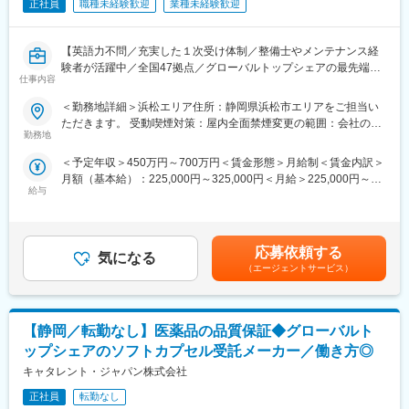
ただきます。
正社員
職種未経験歓迎
業種未経験歓迎
■将来的なキャリア：
【英語力不問／充実した１次受け体制／整備士やメンテナンス経
平均2年前後の医療機器営業プロジェクトが終了したのちは、また
験者が活躍中／全国47拠点／グローバルトップシェアの最先端医
別の医療機器プロジェクトに挑戦することも可能ですし、医薬品
仕事内容
療機器メーカー】
営業であるMRのプロジェクトに参加していただくことも可能で
■業務内容：
す。
＜勤務地詳細＞浜松エリア住所：静岡県浜松市エリアをご担当い
医療画像診断装置（CT,MRI）、超音波診断装置や麻酔器
医療営業として専門性を磨き管理職を目指すのはもちろん、他事
ただきます。 受動喫煙対策：屋内全面禁煙変更の範囲：会社の定
（LCS）、生体モニターを展開する同社のサービスステーション
業部やグループ会社への異動実績も豊富にございます。（※病院の
勤務地
める事業所（リモートワーク含む）
の一員として、下記のような業務をお任せします。
経営コンサル、医薬品メーカーのマーケティング支援、人事担当
＜予定年収＞450万円～700万円＜賃金形態＞月給制＜賃金内訳＞
・医療装置の保守 修理、点検等メンテナンス
者などの管理部門）
月額（基本給）：225,000円～325,000円＜月給＞225,000円～
・機器導入後の技術支援や購入前後のサポート
営業経験を活かして様々なキャリアプランを実現できるのは、当
給与
325,000円＜昇給有無＞有＜残業手当＞有＜給与補足＞※過去のご
・技術的な問い合わせ対応
社ならではの強みです。
経験・スキルにより検討いたします。■昇給：年1回（4月） ■賞
※マニュアルは英語ですが、翻訳サービスを用いたり、技術力を身
与：年3回（季節賞与7月・12月、業績賞与翌年3月） 賃金はあく
に着けることで自然と対応が可能になりますのでご安心くださ
■どなたでもキャッチアップが可能な環境です！：
までも目安の金額であり、選考を通じて上下する可能性がありま
い。
文理問わず一から学べる環境を整えているため、専門知識は入社
応募依頼する
気になる
す。想定年収は各種手当含めた表記となります。賃金はあくまで
■就業環境：年間を通しての残業時間は平均して30～40時間とな
後に身に付ける意欲があれば問題ございません。 社員の活躍事例
（エージェントサービス）
も目安の金額であり、選考を通じて上下する可能性があります。
っており、夜間の対応につきましては月1, 2回のペースです。一次
についての詳細は、是非こちらのURLも併せてご覧ください。
月給(月額)は固定手当を含めた表記です。
対応はコールセンターが行い、現場での対応が必要な場合のみ、
https://healthcarecareerpark.iqvia.com/
夜間出勤をします。夜間・休日の出勤はスキルを備えられたこと
【静岡／転勤なし】医薬品の品質保証◆グローバルト
が確認できたのちに入ることになりますので、新人の内から対応
変更の範囲：会社の定める業務
を求められることはありません。
ップシェアのソフトカプセル受託メーカー／働き方◎
■サポート体制：不明な点は本部アプリケーションエンジニアおよ
キャタレント・ジャパン株式会社
びテクニカルサポートエンジニアがいるため、最初は専門的な知
識はそこまで持っていなくても大丈夫です。スキルを備えたあと
正社員
転勤なし