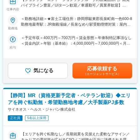
パイプライン豊富／UIターン歓迎／車通勤可／異業界歓迎】
■ジョンソン・エンド・ジョンソングループの魅力：
仕事内容
医薬品工場のファシリティ担当として以下の業務をお任せしま
・2019年「働きがいのある会社」ランキング（Great Place to
す。
Work）において、ジョンソンエンドジョンソン 日本法人グループ
＜勤務地詳細＞★富士工場住所：静岡県駿東郡長泉町南一色600-8
が10位に選出されました。昨年から2ランクアップで、連続トッ
勤務地最寄駅：JR御殿場線／長泉なめり駅受動喫煙対策：屋内全
■仕事内容：
プ10企業になりました。
勤務地
面禁煙変更の範囲：会社の定める事業所
・定められた形式で最終手順を作成して文書管理を行い、履歴保
・2018年「女性が活躍する会社」ランキング（日経ウーマン）1
＜予定年収＞400万円～700万円＜賃金形態＞年俸制特記事項なし
存のためにファイルや記録を入念に確認する。
位に同社が選出されました。有給の看護休暇、法人契約のベビー
＜賃金内訳＞年額（基本給）：4,000,000円～7,000,000円＜月額
・予算作成の目的で、機器、設置、労務、資材、準備その他関連
シッター、育児支援制度等充実しており、一人一人がキャリアの
給与
＞333,333円～583,333円（12分割）＜昇給有無＞有＜残業手当＞
経費を含む設計費の随時見積を提出する。
オーナーシップを持って能力を発揮できる環境を整えています。
有＜給与補足＞※ご経験やスキルを考慮し決定いたします。賃金は
・独自の運用要件および建築・安全基準を満たすために必要な施
また同社では女性活躍推薦をしており、女性管理職30%を目指し
あくまでも目安の金額であり、選考を通じて上下する可能性があ
設・機器の基準と性能仕様を提示する。
ています。
ります。月給(月額)は固定手当を含めた表記です。
・事故調査を実施し、その結果を文書化する。
応募依頼する
気になる
<その他職務>
変更の範囲：会社の定める業務
（エージェントサービス）
＜GMP関連業務＞
・ 環境バリデーションの計画および実施 - 逸脱管理および変更管
理を含むGMP関連業務 - 測定器のキャリブレーション
【静岡】MR（資格更新予定者・ベテラン歓迎）◆エリ
・上記に関して、他部門（特に品質部門および生産部門）との交
渉・調整
アを跨ぐ転勤無・希望勤務地考慮／大手製薬PJ多数
＜安全関連業務＞
サイネオス・ヘルス・ジャパン株式会社
・安全関連手順の運用 - 新規設備導入時の安全機能の確認
・ EHS委員会への参加および年間計画の策定・実施 - 協力会社
正社員
5名以上採用
（請負業者）への安全指導
【エリアを跨ぐ転勤なし／長期就業を見据えた柔軟なアサイン／
■組織／働き方：
キャリアの選択肢が広がるCSO／ご経験が正当に評価される環