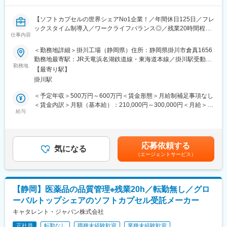
は土日（当番制）に呼び出しはありますが一次対応はコールセン
ターが行い、現場での対応が必要な場合のみ、出勤します。また
【ソフトカプセルの世界シェアNo1企業！／年間休日125日／フレ
呼び出し手当、待機手当、時間外出勤手当などはしっかり完備さ
ックスタイム制導入／ワークライフバランス◎／残業20時間程
れております。
仕事内容
度】
■研修制度：各営業所の先輩社員とOJT形式で半年～1年程度かけ
て育成を行います。過去にも未経験の方も多く入社していますの
＜勤務地詳細＞掛川工場（静岡県）住所：静岡県掛川市倉真1656
★当社のポイント★
でご安心ください。
勤務地最寄駅：JR天竜浜名湖鉄道線・東海道本線／掛川駅受動喫
・グローバルにて80％以上のシェアを誇るソフトカプセル製剤の
■長期的な就業可能：現在は勤続年数20年と在籍している方も多
勤務地
煙対策：屋内喫煙可能場所あり変更の範囲：会社の定める事業所
【最寄り駅】
製造メーカー
数おり年齢層も20歳～50歳とバランスよく活躍しています。自己
掛川駅
受託製造、治験薬管理包装配送サービスを日本市場で展開。グ
都合の退職も3~5％と大手日系メーカーと同様に非常に長く働け
ローバルには様々な開発受託製造サービスを提供しております。
る環境です。
＜予定年収＞500万円～600万円＜賃金形態＞月給制補足事項なし
・外資ながらも、落ち着いた社風です！（掛川に50年以上、工場
■キャリアパス：機械だけでなく電気やIT・科学の知識も身に着け
＜賃金内訳＞月額（基本給）：210,000円～300,000円＜月給＞
を構えています。）
ることができます。エンジニアのキャリアパスは無限であり、社
給与
210,000円～300,000円＜昇給有無＞有＜残業手当＞有＜給与補足
・ニーズも高まっているソフトカプセルで、社員数も右肩上がり
内公募制度によりサービスマネージャーとして現場のマネジメン
＞※ご本人のスキルやご経験に基づき決定いたします。※年収には
に増員中！
ト、本社工場での製品開発・改良、サービス体制の仕組み作りな
残業20時間含みます(28,000円～39,000円／月)■賞与：平均5.7ヶ
ど積極的なキャリア構築が可能です。
月（昨年実績）賃金はあくまでも目安の金額であり、選考を通じ
応募依頼する
■職務概要
気になる
て上下する可能性があります。月給(月額)は固定手当を含めた表記
（エージェントサービス）
医薬品・機能性食品ソフトカプセル製剤の品質保証業務を担当し
変更の範囲：会社の定める業務
です。
ます。
・製造・品質管理の監督
・変更管理・逸脱管理・出荷管理
【静岡】医薬品の品質管理※残業20h／転勤無し／グロ
・品質情報（顧客クレーム）対応
ーバルトップシェアのソフトカプセル受託メーカー
・バリデーション・教育
・製造記録・品質試験記録の照査
キャタレント・ジャパン株式会社
・新規プロジェクトの推進
正社員
転勤なし
職種未経験歓迎
業種未経験歓迎