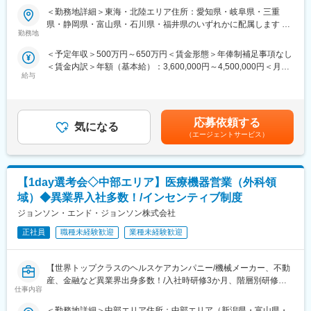
期社員と支えあいながら習得することが可能です。
＜勤務地詳細＞東海・北陸エリア住所：愛知県・岐阜県・三重
※配属先は入社後に確定する予定です。
■ 仕事概要
県・静岡県・富山県・石川県・福井県のいずれかに配属します 受
また、配属後も一人ひとりの知識とスキルアップのために様々な
未経験から、医療業界の専門職であるMR（医薬情報担当者）とし
勤務地
動喫煙対策：屋内全面禁煙変更の範囲：会社の定める事業所
研修を用意しています。
てキャリアをスタートできるポジションです。
＜予定年収＞500万円～650万円＜賃金形態＞年俸制補足事項なし
当社は製薬・医療機器メーカーの営業業務を担う
＜賃金内訳＞年額（基本給）：3,600,000円～4,500,000円＜月額
■明確な評価制度／やりがいや努力がきちんと報われる報酬制度
「CSO（Contract Sales Organization）」で、多くの未経験者が
給与
＞300,000円～375,000円（12分割）＜昇給有無＞有＜残業手当＞
自身の成果や頑張りが客観的に評価され、年収に反映されます。
MRとして活躍し、その後メーカー正社員へ転籍した実績も豊富で
有＜給与補足＞同社は年俸制になります。別途以下のような手当
また、在籍年数が増えると永年勤続報奨金や四半期一時金などの
す。
があります。・プロジェクト賞与：会社及び個人業績により変
手当もアップします。つまり、やりがいや努力がきちんと報われ
営業職ならではの「提案スキル」だけでなく、専門知識を持って
動・四半期一時金：10万円（四半期に1回、10万円程度支給）※た
る報酬制度になっています。
医師などに提案するため、市場では需要が高まり、希少性も増し
応募依頼する
気になる
だし支給条件有。他、永続勤務報奨金（3年勤務5万円支給、5年
ています。
（エージェントサービス）
勤務10万円…）ございます。賃金はあくまでも目安の金額であ
■豊富なキャリアプランとサポート体制
り、選考を通じて上下する可能性があります。月給(月額)は固定手
志向性やその時の環境に応じて「特定の領域で専門性を高める」
・MRとは
当を含めた表記です。
「幅広い疾患をカバーできるオールラウンダーになる」「本社部
主に医師や薬剤師等へ、担当製品の情報提供を行います。担当施
門（マネージャー、研修部門など）へのキャリアチェンジ」など
【1day選考会◇中部エリア】医療機器営業（外科領
設の患者様に応じた情報提供や、担当製品の処方後の情報収集を
幅広いキャリアプランがあります。
行います。
域）◆異業界入社多数！/インセンティブ制度
また、弊社のマネージャーのほとんどは、MRからキャリアチェン
※MRだけでなく、医療機器営業職としてアサインされる可能性も
ジョンソン・エンド・ジョンソン株式会社
ジしたメンバーです。担当マネージャーが定期的に面談を行い、
ございます。
分からないことやキャリアに関してサポートします。
正社員
職種未経験歓迎
業種未経験歓迎
■ 丁寧な研修・支援体制
変更の範囲：会社の定める業務
入社後は2カ月間の研修（オンライン・対面両方）があります。基
【世界トップクラスのヘルスケアカンパニー/機械メーカー、不動
本的なビジネスマナーから、医療営業として必要な知識まで、同
産、金融など異業界出身多数！/入社時研修3か月、階層別研修な
期社員と支えあいながら習得することが可能です。
仕事内容
ど手厚い研修体制/キャリアパス充実/圧倒的な製品力/業界トップ
※配属入社後に確定予定／ご希望や適性を考慮し、1つ目のプロジ
シェアの製品多数/インセンティブ制度/入社想定日：2026年10月1
ェクトは製薬・医療機器メーカーのいずれかに配属します。
＜勤務地詳細＞中部エリア住所：中部エリア（新潟県・富山県・