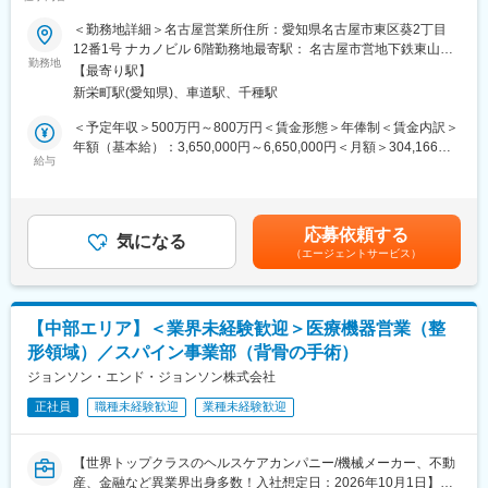
ン製品の営業活動を行っていただきます。既存営業が中心で、ド
クターと関係構築を進めながら、患者様の1人1人に合わせた提案
＜勤務地詳細＞名古屋営業所住所：愛知県名古屋市東区葵2丁目
【業務内容】
を行っていただきます。
12番1号 ナカノビル 6階勤務地最寄駅： 名古屋市営地下鉄東山線
■最新の学術情報の伝達：
＜具体的な業務例＞
勤務地
／新栄町駅受動喫煙対策：屋内全面禁煙変更の範囲：会社の定め
核医学における最新の学術情報を伝達することが、同社のMRに与
【最寄り駅】
・担当する製品の提案、技術サポート（手術の立会いあり／週10
る事業所
えられた最大のミッションです。病院スタッフを対象にした説明
新栄町駅(愛知県)、車道駅、千種駅
件程度）
会の開催、検査データの解析方法のアドバイスも行います。
・最新の医療関連情報の提供、医療機関へのサポート（勉強・セ
＜予定年収＞500万円～800万円＜賃金形態＞年俸制＜賃金内訳＞
ミナーの主催など）
年額（基本給）：3,650,000円～6,650,000円＜月額＞304,166円
■講演会の開催：
・販売代理店へのサポート（製品情報の提供・勉強会の主催な
給与
～554,166円（12分割）＜昇給有無＞有＜残業手当＞無＜給与補
大学病院等の医師とともに近隣の開業医を対象とした講演会を開
ど）
足＞上記年収には100％達成時のセールスインセンティブを含
催し、地域の医師へPET検査の有用性を推奨するなど、病診連携
・各種学会への参加
む。（年俸制+セールスインセンティブ）※現年収や経験をふまえ
の推進も業務に含まれます。
■担当エリア：東海（愛知・岐阜・三重）
つつ、選考を通じて変動する可能性がある為、上記条件を約束で
応募依頼する
■担当製品：人工股関節、人口膝関節など
気になる
きるものではありません。■インセンティブ：年間目標を個人・チ
■その他：
（エージェントサービス）
■本ポジションの魅力
ーム・会社の3つの軸で100％達成した場合、135万円を支給賃金
診断補助として使用する画像解析ツール（ソフト）の紹介・説
ジンマー・バイオメット社は、整形外科領域ではトップクラスの
はあくまでも目安の金額であり、選考を通じて上下する可能性が
明・導入・解説等も診療科医師や放射線科に行います。
会社で、整形のドクターで知らない人はほとんどいません。 整形
あります。月給(月額)は固定手当を含めた表記です。
外科分野は高齢化によりもっとも伸びる市場の一つです。
【訪問先】
【中部エリア】＜業界未経験歓迎＞医療機器営業（整
製品力・製品数がありますので、患者の多種多様な疾患に対し幅
核医学診断設備を有する国公立や私立の大規模病院が中心になり
形領域）／スパイン事業部（背骨の手術）
広い提案ができます。また、実際に自分の売った製品で患者の
ます。放射線科、脳外科、循環器内科などが主な訪問先です。
QOL向上を叶えられたお話をドクター経由で聞くこともある、非
ジョンソン・エンド・ジョンソン株式会社
※医師のアポイントを取り、学術的情報の提供がメインの業務で
常に社会貢献度の高い営業職になります。
す。
正社員
職種未経験歓迎
業種未経験歓迎
■働き方
直行直帰のワークスタイルですので、ご自身の裁量次第でフレキ
【入社後について】
シブルなスケジューリングも可能です。エリア毎に週1回のペース
約1か月ほど製剤などの研修を行い、顧客先への訪問は先輩社員と
【世界トップクラスのヘルスケアカンパニー/機械メーカー、不動
でミーティングを行いますし(エリアにより差異あり)、社内イント
同行していただくことを想定しています。
産、金融など異業界出身多数！入社想定日：2026年10月1日】