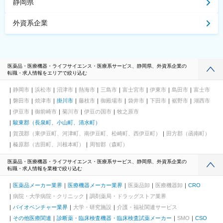
静岡県
外資系企業
医薬品・医療機器・ライフサイエンス・医療系サービス、静岡県、外資系企業の
転職・求人情報をエリアで絞り込む
静岡市
浜松市
沼津市
熱海市
三島市
富士宮市
伊東市
島田市
富士市
磐田市
焼津市
掛川市
藤枝市
御殿場市
袋井市
下田市
裾野市
湖西市
伊豆市
御前崎市
菊川市
伊豆の国市
牧之原市
駿東郡（長泉町、小山町、清水町）
賀茂郡（東伊豆町、河津町、南伊豆町、松崎町、西伊豆町）
田方郡（函南町）
榛原郡（吉田町、川根本町）
周智郡（森町）
医薬品・医療機器・ライフサイエンス・医療系サービス、静岡県、外資系企業の
転職・求人情報を業種で絞り込む
医薬品メーカー業界
医療機器メーカー業界
医薬品卸
医療機器卸
CRO
病院・大学病院・クリニック
調剤薬局・ドラッグストア業界
バイオベンチャー業界
大学・研究施設
介護・福祉関連サービス
その他医療関連
診断薬・臨床検査機器・臨床検査試薬メーカー
SMO
CSO