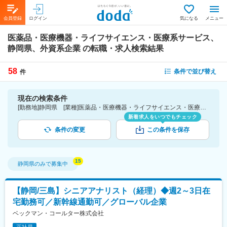
会員登録
ログイン
気になる
メニュー
医薬品・医療機器・ライフサイエンス・医療系サービス、
静岡県、外資系企業
の転職・求人検索結果
58
条件で並び替え
件
現在の検索条件
[勤務地]静岡県 [業種]医薬品・医療機器・ライフサイエンス・医療系サービス [詳細条件](会社・職場の環境)外資系企業
新着求人をいつでもチェック
条件の変更
この条件を保存
静岡県
のみで募集中
【静岡/三島】シニアアナリスト（経理）◆週2～3日在
宅勤務可／新幹線通勤可／グローバル企業
ベックマン・コールター株式会社