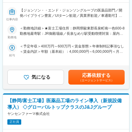
例と治療方針を確認しながら製品の情報提供と患者状態に合わせ
た提案活動を行います。また製品の処方時には施設との契約締結
【ジョンソン・・エンド・ジョンソングループの医薬品部門／開
を行います。
発パイプライン豊富／UIターン歓迎／異業界歓迎／車通勤可】
※宿泊を伴う国内出張あり。日本全国の大学病院・基幹病院および
仕事内容
学会等への出張があります。
製造オペレーターとして以下の業務をお任せします。
＜勤務地詳細＞★富士工場住所：静岡県駿東郡長泉町南一色600-8
大きく既存製品と新製品に組織が分かれており、適性を見て配属
■担当製品：
勤務地最寄駅：JR御殿場線／長泉なめり駅受動喫煙対策：屋内全
が決まります。
担当製品である「オプチューン（Optune）」は、特定の悪性腫瘍
勤務地
面禁煙変更の範囲：会社の定める事業所
■仕事内容：
（脳腫瘍の膠芽腫や非小細胞肺がんなどの固形癌）の細胞分裂
＜予定年収＞400万円～600万円＜賃金形態＞年俸制特記事項なし
・正しい手順で時間通りに検査、製造の作業のオペレーション業
を、体に発生させた特殊な電場で阻害する在宅用の医療機器で
＜賃金内訳＞年額（基本給）：4,000,000円～6,000,000円＜月額
務をリードし、正しい品質の製品を継続的に製造する。
す。セラミック製の電極パッド（アレイ）を身体に貼り、持ち運
給与
＞333,333円～500,000円（12分割）＜昇給有無＞有＜残業手当＞
・責任分野におけるオペレーションに100%精通する。
び可能な本体から交流電場を送り続けることで腫瘍の増殖を抑え
有＜給与補足＞※ご経験やスキルを考慮し決定いたします。賃金は
・検査・包装・保存作業において、作業の安全性、品質に関して
ます。
あくまでも目安の金額であり、選考を通じて上下する可能性があ
責任を持つ。
同製品による治療は投薬治療や放射線治療と異なり、全身性の副
ります。月給(月額)は固定手当を含めた表記です。
・シフト体制の中で、医薬品の検査・包装・オペレーション作業
作用が少ないことが特徴で、5年生存率10%と言われる膠芽腫に対
応募依頼する
気になる
の各ラインでの製造スケジュール管理を行う。
して一定の有用性が実証されています。
（エージェントサービス）
・オペレーションにおける作業効率、安全面、品質管理におい
※2017年に保険収載が開始され、現在は膠芽腫（脳腫瘍）／切除
て、継続的な改善や業務効率をあげる努力をチームの一員として
不能な進行・再発の非小細胞肺癌（NSCLC）に対して適応があり
積極的に行う。
ます。
【静岡/富士工場】医薬品工場のライン導入（新規設備
・工場内の改善カルチャー醸成を積極的に導く。
・GMP遵守のため、各種決められたトレーニングを期日までに完
■入社後の流れ：
導入） ◇グローバルトップクラスのJ&Jグループ
了する。
東京での2～3週間（予定）の研修を終えた後、現場でのOJT研修
ヤンセンファーマ株式会社
・作業逸脱、品質問題が起こった場合にはQIの起票からクローズ
となります。これまでMRの方に多くご入社頂いており、ミドル・
までのチーム内での協議を取りまとめ、対応の決定及び再発防止
正社員
シニア問わずご活躍いただいています。
に努める。