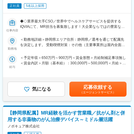
・掛川サイトのメンバーへの会計面でのアドバイスおよび支援
す。
正社員
5名以上採用
日本の品質の高さ、技術力に期待されています。「患者さま第
【組織体制】
一」の価値観を大切にし、今後も成長しながら、新たな事業展開
東京の財務部5名（40代後半～60代）
も目指しております。
◆◇業界最大手CSO／世界中でヘルスケアサービスを提供する
IQVIAにて、MR担当を募集致します！大企業ならではの豊富なキ
【ポジション魅力】
仕事内容
ャリアパスがございます◆◇
■成長性＆安定性◎
変更の範囲：会社の定める業務
＜勤務地詳細＞静岡県エリア住所：静岡県／選考を通じて配属先
国内外の製薬メーカーからの依頼が急増中で、今後さらなる成長
【具体的な業務詳細】
を決定します。 受動喫煙対策：その他（主要事業所は屋内全面禁
が見込まれています。
国内トップクラスのプロジェクト受託実績を誇る当社の一員とし
勤務地
煙）変更の範囲：会社の定める事業所
■働きやすい環境◎
て、医薬品PJなどを中心にクライアントビジネス拡大に貢献して
きれいなオフィス、マイカー通勤OK、少人数で風通しの良い職場
＜予定年収＞650万円～900万円＜賃金形態＞月給制補足事項無し
いただきます。
で腰を据えて長期就業が可能です。
＜賃金内訳＞月額（基本給）：300,000円～500,000円＜月給＞
・担当エリアの訪問医療施設のターゲティング、担当医療施設へ
給与
300,000円～500,000円＜昇給有無＞有＜残業手当＞無＜給与補足
の訪問計画作成、担当医療施設への訪問、医療従事者とのリレー
【就業環境】
＞【残業手当について】管理監督者の承認の上、研究会、顧客と
ション構築
■部署や役職の垣根なくコミュニケーションをとりながら業務を遂
の会議等が発生する場合、別途残業手当支給する。【補足】プロ
・卸への訪問、同行、卸 MSとのリレーション構築
行していただきます。一つの業務に特化せず、ご経験と意欲に応
ジェクト稼働手当(35,000円)、外勤日当（1日1,500円／外勤3.5時
・医療従事者向けの説明会の企画・実施、医師同士のコミュニケ
応募依頼する
じて幅広く様々な業務を担当いただけます。
気になる
間以上）■変動賞与制（6月・12月・3月）※平均実績6ヶ月分■イン
ーション推進のための研究会・勉強会の立ち上げ、講演会の企
（エージェントサービス）
■フレックスタイム制を導入しており非常に働きやすい環境です。
センティブ：3月（対象者）賃金はあくまでも目安の金額であり、
画・運営 等
選考を通じて上下する可能性があります。月給(月額)は固定手当を
※勤務地については、選考内で希望を伺ったうえで決定します。
【当社について】
含めた表記です。
■医薬品・健康食品であるソフトカプセル製剤を製造しています。
【静岡県配属】MR経験を活かす営業職／抗がん剤と併
＼IQVIAでMRとして働く魅力／
"患者さま第一"をモットーにグローバル展開するグループの一員で
（１）充実の待遇：同業他社の中でも平均給与の高さや非課税の
用する非薬物のがん治療デバイス～ミドル層活躍
す。
日当の支給の他、退職金や団体保険制度、単身赴任手当や月1回の
ノボキュア株式会社
■世界30か国で事業を展開する同社ですが、日本はアジアで唯一
帰省交通費の支給など福利厚生が充実しており、長期就業される
製造・開発拠点を保有しています。