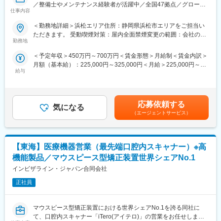
■研修制度：各営業所の先輩社員とOJT形式で半年～1年程度かけ
／整備士やメンテナンス経験者が活躍中／全国47拠点／グローバ
仕事内容
て育成を行います。過去にも未経験の方も多く入社していますの
ルトップシェアの最先端医療機器メーカー】
でご安心ください。
■業務内容：
＜勤務地詳細＞浜松エリア住所：静岡県浜松市エリアをご担当い
■長期的な就業可能：現在は勤続年数20年と在籍している方も多
医療画像診断装置（CT,MRI）、超音波診断装置や麻酔器
ただきます。 受動喫煙対策：屋内全面禁煙変更の範囲：会社の定
数おり年齢層も20歳～50歳とバランスよく活躍しています。自己
（LCS）、生体モニターを展開する同社のサービスステーション
勤務地
める事業所（リモートワーク含む）
都合の退職も3~5％と大手日系メーカーと同様に非常に長く働け
の一員として、下記のような業務をお任せします。
＜予定年収＞450万円～700万円＜賃金形態＞月給制＜賃金内訳＞
る環境です。
・医療装置の保守 修理、点検等メンテナンス
月額（基本給）：225,000円～325,000円＜月給＞225,000円～
■キャリアパス：機械だけでなく電気やIT・科学の知識も身に着け
・機器導入後の技術支援や購入前後のサポート
給与
325,000円＜昇給有無＞有＜残業手当＞有＜給与補足＞※過去のご
ることができます。エンジニアのキャリアパスは無限であり、社
・技術的な問い合わせ対応
経験・スキルにより検討いたします。■昇給：年1回（4月） ■賞
内公募制度によりサービスマネージャーとして現場のマネジメン
※マニュアルは英語ですが、翻訳サービスを用いたり、技術力を身
与：年3回（季節賞与7月・12月、業績賞与翌年3月） 賃金はあく
ト、本社工場での製品開発・改良、サービス体制の仕組み作りな
に着けることで自然と対応が可能になりますのでご安心くださ
までも目安の金額であり、選考を通じて上下する可能性がありま
ど積極的なキャリア構築が可能です。
い。
応募依頼する
気になる
す。賃金はあくまでも目安の金額であり、選考を通じて上下する
■就業環境：年間を通しての残業時間は平均して30～40時間とな
（エージェントサービス）
可能性があります。月給(月額)は固定手当を含めた表記です。
変更の範囲：会社の定める業務
っており、夜間の対応につきましては月1, 2回のペースです。一次
対応はコールセンターが行い、現場での対応が必要な場合のみ、
夜間出勤をします。夜間・休日の出勤はスキルを備えられたこと
【東海】医療機器営業（最先端口腔内スキャナー）※高
が確認できたのちに入ることになりますので、新人の内から対応
を求められることはありません。
機能製品／マウスピース型矯正装置世界シェアNo.1
■サポート体制：不明な点は本部アプリケーションエンジニアおよ
インビザライン・ジャパン合同会社
びテクニカルサポートエンジニアがいるため、最初は専門的な知
識はそこまで持っていなくても大丈夫です。スキルを備えたあと
正社員
は土日（当番制）に呼び出しはありますが一次対応はコールセン
ターが行い、現場での対応が必要な場合のみ、出勤します。また
マウスピース型矯正装置における世界シェアNo.1を誇る同社に
呼び出し手当、待機手当、時間外出勤手当などはしっかり完備さ
て、口腔内スキャナー「iTero(アイテロ)」の営業をお任せしま
れております。