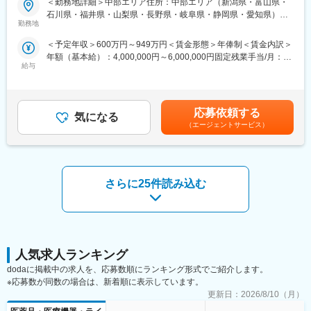
＜勤務地詳細＞中部エリア住所：中部エリア（新潟県・富山県・
合糸」「手術用器機」「止血剤」の大きく3つ分けれております。
を提案していただきます。医師のニーズを掘り下げた上で解決に
石川県・福井県・山梨県・長野県・岐阜県・静岡県・愛知県）を
入社後はいずれかの製品群を担当いただきます。豊富なラインナ
最適なソリューションを提案する、コンサルティングのような営
勤務地
担当 ※詳細は入社後に決定受動喫煙対策：屋内全面禁煙変更の範
ップを揃えており、顧客のニーズに合わせた最適なソリューショ
業スタイルになります。
囲：会社の定める事業所
＜予定年収＞600万円～949万円＜賃金形態＞年俸制＜賃金内訳＞
ン提案が可能です。
＜具体的な業務内容＞
年額（基本給）：4,000,000円～6,000,000円固定残業手当/月：
・担当する製品の提案、技術サポート（手術の立会いあり）
給与
50,000円～65,000円（固定残業時間20時間0分/月）超過した時間
■研修・教育制度
・最新の医療関連情報の提供、医療機関へのサポート（勉強・セ
外労働の残業手当は追加支給＜月額＞383,333円～565,000円（12
入社後は会社、製品に関して知識を深めていただくため3か月の研
ミナーの主催など）
分割）（一律手当を含む）＜昇給有無＞有＜残業手当＞有＜給与
修を行っています。座学だけでなく、実際に担当する製品の操作
・販売代理店へのサポート
補足＞※ご経験やスキルを考慮し決定いたします。※上記年収はイ
を頂くなど基礎的な知識を身につけてからの現場配属になりま
・各種学会への参加
応募依頼する
気になる
ンセンティブを含む金額です。賃金はあくまでも目安の金額であ
す。現場配属後も上長や先輩社員との営業動向や勉強会、年次や
■事業部について：
（エージェントサービス）
り、選考を通じて上下する可能性があります。月給(月額)は固定手
階層別の研修プログラムを用意しているため、継続的に知識習得
オーソペディックス事業本部は、整形領域で使用されるインプラ
当を含めた表記です。
をする環境が整っております。
ント製品を取り扱っています。今回採用するのはトラウマ／スポ
※初期研修期間中は会社で手配するビジネスホテルに宿泊していた
ーツビジネスの営業職を募集しております。
だきます。
トラウマビジネスは、四肢の外傷製品を取り扱い、歴史的にマー
さらに25件読み込む
ケットリーダーを維持し、そして今後も新製品の導入を継続的に
■キャリアパス
計画しています。
・マネージャー、本社部門など、長期的に多くのキャリアパスが
圧倒的な製品ポートフォリオとセールスカバレッジにより、更な
ございます。それを実現するための社内制度も大変充実しており
るシェアアップと共に他社の追随を許さないポジションを目指し
ます。
ています
例）GROWプログラム：短期間にて他部署の業務体験が可能／社
スポーツビジネス（スポーツ整形領域）は、反復性肩関節脱臼、
人気求人ランキング
内公募制度：職種、セクター間の異動を行える制度
腱板断裂修復術などに用いるスーチャーアンカーを世界て初めて
dodaに掲載中の求人を、応募数順にランキング形式でご紹介します。
発売。国内においても最初に生体内吸収性の製品を導入し、金属
※応募数が同数の場合は、新着順に表示しています。
変更の範囲：会社の定める業務
製、PEEK製を含め、手指・肘・股・膝・足関節の靱帯等修復術に
更新日：
2026/8/10（月）
対応する多様なラインナップをそろえています。
■研修・教育：