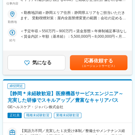
・日勤8:00-17:00
仕事内容
境】
■働く環境
＜勤務地詳細＞静岡エリア住所：静岡県エリアをご担当いただき
【はじめに】
・工場内には社員食堂があります。
ます。 受動喫煙対策：屋内全面禁煙変更の範囲：会社の定める事
今回はMRを募集します。MR資格更新予定の方・ベテランの方も
・多国籍に様々な人が働いております。
勤務地
業所（リモートワーク含む）
歓迎です。勤務地はご本人様の希望を鑑み決定いたします。20代
＜予定年収＞550万円～900万円＜賃金形態＞年俸制補足事項なし
～50代まで幅広く活躍しており、長期就業も叶う環境です。
■ジョンソン・エンド・ジョンソングループの魅力：
＜賃金内訳＞年額（基本給）：5,500,000円～8,000,000円＜月額
・2019年「働きがいのある会社」ランキング（Great Place to
給与
＞458,333円～666,666円（12分割）＜昇給有無＞有＜残業手当＞
【業務内容】
Work）において、ジョンソンエンドジョンソン 日本法人グループ
無＜給与補足＞同社は年俸制になります。別途以下のような手当
大手製薬会社などを中心としたクライアントのプロジェクトへの
が10位に選出されました。昨年から2ランクアップで、連続トッ
があります。・四半期一時金：10万円（四半期に1回、10万円程
配属です。担当エリアの医療機関（開業医、病院）を訪問して、
プ10企業になりました。
度支給）※ただし支給条件有。賃金はあくまでも目安の金額であ
医師、薬剤師に課題解決するための医薬品情報を提供、副作用情
・2018年「女性が活躍する会社」ランキング（日経ウーマン）1
応募依頼する
気になる
り、選考を通じて上下する可能性があります。月給(月額)は固定手
報を収集を行っていただきます。
位に同社が選出されました。有給の看護休暇、法人契約のベビー
（エージェントサービス）
当を含めた表記です。
シッター、育児支援制度等充実しており、一人一人がキャリアの
《具体的には...》
オーナーシップを持って能力を発揮できる環境を整えています。
■新薬のプロモーション
また同社では女性活躍推薦をしており、女性管理職30%を目指し
締切間近
■長期収載品の市場拡大
ています。
■ジェネリック医薬品のプロモーション
【静岡＊未経験歓迎】医療機器サービスエンジニア～
※プロジェクトの状況によっては、選考保留（ご紹介できるプロジ
変更の範囲：会社の定める業務
充実した研修でスキルアップ／豊富なキャリアパス
ェクトが出るまで保留）となる場合もございますのであらかじめ
GEヘルスケア・ジャパン株式会社
ご認識の程よろしくお願いします※
正社員
職種未経験歓迎
業種未経験歓迎
【魅力ポイント】
■エリアを跨ぐ転勤なし：
初任地希望だけでなく、エリアを跨いでの転勤はないため、転勤
【英語力不問／充実した１次受け体制／整備士やメンテナンス経