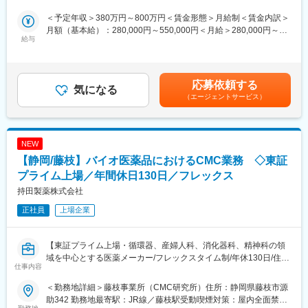
て、スキンケア・ヘアケア等化粧品の開発業務をお任せ致しま
す。
変更の範囲：会社の定める業務
＜予定年収＞380万円～800万円＜賃金形態＞月給制＜賃金内訳＞
当社は多くのお取引先様よりOEM製品開発を受託しており、幅広
月額（基本給）：280,000円～550,000円＜月給＞280,000円～
い製品開発に関わることができます。
給与
550,000円＜昇給有無＞有＜残業手当＞有＜給与補足＞※経験能力
丁寧な研修もございますので化粧品業界での知識経験を活かし、
に応じて決定致します■賞与：年2回計2.2ケ月分（前年実績）■昇
より専門スキルを身につけたい方におススメの環境です。
給：月あたり1,000～13,000円・役職手当有、業績変動手当あ
り、報奨金制度あり賃金はあくまでも目安の金額であり、選考を
応募依頼する
■業務詳細：
気になる
通じて上下する可能性があります。月給(月額)は固定手当を含めた
（エージェントサービス）
・お客様のご要望に沿った新製品（OEM・ODM）の処方設計
表記です。
・原料および剤型の選定、処方設計、評価、改善提案
・営業担当との打ち合わせや顧客訪問への技術的なご提案・プレ
ゼンテーション
NEW
・量産スケールアップの検討と工場との技術調整
【静岡/藤枝】バイオ医薬品におけるCMC業務 ◇東証
・医薬部外品の申請書類作成（処方、安定性、安全性）
・成分表示作成・薬機法チェック
プライム上場／年間休日130日／フレックス
持田製薬株式会社
■組織構成：
正社員
上場企業
化粧品の製品開発担当は5名となります（30～40代／全員女性）
■当社について：
【東証プライム上場・循環器、産婦人科、消化器科、精神科の領
◎株式会社日本予防医学研究所は健康食品の総合企業グループ4社
域を中心とする医薬メーカー/フレックスタイム制/年休130日/住宅
＜（株）AFC-HDアムスライフサイエンス、（株）エーエフシ
仕事内容
手当、借上げ社宅/退職金制度あり/難病指定である潰瘍性大腸炎の
ー、本草製薬（株）、（株）けんこうTV＞で形成されるAFCグル
患者に寄与・軽症から重症まで医薬品をカバーする唯一の製薬企
ープの一員として昭和58年に設立。当社は研究開発を担い、製造
＜勤務地詳細＞藤枝事業所（CMC研究所）住所：静岡県藤枝市源
業】
／品質保証はアムスライフサイエンス、販売はエーエフシー、健
助342 勤務地最寄駅：JR線／藤枝駅受動喫煙対策：屋内全面禁煙