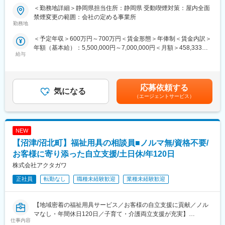
「どうすればお客様のお役に立てるか」ということを常に考えな
おけるエリアマネジメント／安定基盤×成長余地／現場と経営両面
＜勤務地詳細＞静岡県担当住所：静岡県 受動喫煙対策：屋内全面
がら、社内メンバーと連携して動いています。少しでもお客様の
を推進】
禁煙変更の範囲：会社の定める事業所
ご要望に近づけるように最善の行動をとるよう意識しています。
勤務地
■業務概要
＜予定年収＞600万円～700万円＜賃金形態＞年俸制＜賃金内訳＞
■企業の特徴・魅力：
当社は介護・医療分野にて複数サービスを展開し、全国150以上
年額（基本給）：5,500,000円～7,000,000円＜月額＞458,333円
パラマウントベッドホールディングス100％出資会社です。進展
の施設運営を基盤に、事業ポートフォリオ最適化やオペレーショ
給与
～583,333円（12分割）＜昇給有無＞有＜残業手当＞無＜給与補
する超高齢化社会に必要不可欠な社会貢献性の高い事業を行って
ン再構築など変革を加速しています。
足＞※管理監督者として採用予定です賃金はあくまでも目安の金額
おり、医療・介護に関わる全ての人が安心できる快適なヘルスケ
エリアマネージャーは、静岡エリアにおいて5～10施設の運営全
であり、選考を通じて上下する可能性があります。月給(月額)は固
ア環境の創造をテーマに事業を展開しています。
般を担い、売上・利益の最大化、組織強化、現場安定と成長の両
定手当を含めた表記です。
同社製品を通じて、社会貢献をすることのできるやりがいのある
立を推進します。
応募依頼する
気になる
仕事です。
（エージェントサービス）
■業務詳細
変更の範囲：会社の定める業務
・担当エリアの施設における売上・利益管理と予実管理
・施設長やスタッフ（5～10拠点）のマネジメント、採用・組織
NEW
体制構築
・オーナーやご家族、関係機関との折衝やクレーム・トラブル対
【沼津/沼北町】福祉用具の相談員■ノルマ無/資格不要/
応
お客様に寄り添った自立支援/土日休/年120日
・運営品質の統一や入居率・収益性向上のための課題抽出と改善
株式会社アクタガワ
施策実行
・現場課題や事業運営上の新たな仕組み設計・再構築
正社員
転勤なし
職種未経験歓迎
業種未経験歓迎
・その他、エリア内施設運営に関わる業務全般
■組織構成
【地域密着の福祉用具サービス／お客様の自立支援に貢献／ノル
複数施設を統括するマネジメント体制の強化を進めており、役員
マなし・年間休日120日／子育て・介護両立支援が充実】
仕事内容
直下で経営と現場をつなぐポジションです。
■求人概要