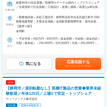
創業90年の安定基盤／医療用カテーテル国内トップクラスシェア
昇給・賞与制度あり。充実の福利厚生で自身のライフステージに
／生産技術で社会貢献／工程設計・改善に挑戦／高度なμ単位技術
合わせて長くお仕事を続けることができます。
仕事内容
◇ブランクがある方も安心
■ミッション
先輩社員のサポート体制が万全のため、ケアマネージャーの業務
＜勤務地詳細＞浜松工場住所：静岡県浜松市浜名区細江町中川80
配属先のメディカル事業部（1993年設立）では、カテーテルチュ
にブランクがある方も安心して再スタートをすることができま
勤務地最寄駅：天竜浜名湖線／金指駅受動喫煙対策：屋内全面禁
ーブの製造を行っています。国内で日本人の体格に合ったカテー
勤務地
す。
煙
【最寄り駅】
テルの製造を目指し、主力事業であったケーブル関連の技術を転
職場見学やご質問など、お気軽にお問い合わせください
金指駅
用し医療用カテーテルの製造を始めました。「病気で苦しむ患者
様の役に立つ医療機器」を提供し、患者様のQOL（クオリティ・
変更の範囲：無
＜予定年収＞450万円～650万円＜賃金形態＞月給制＜賃金内訳＞
オブ・ライフ）向上に貢献することを目的としています。自身の
月額（基本給）：250,000円～320,000円＜月給＞250,000円～
作り上げる製品が”命を救う”ことに繋がる事業です。
給与
320,000円＜昇給有無＞有＜残業手当＞有＜給与補足＞※年収は前
職・経験を考慮の上、当社規程に準じ決定します。■昇給：年1回
■業務内容：【変更の範囲：企業の定める範囲】
（4月）■賞与：年2回（夏季・冬季）※計5ヶ月分（前年度実績）
顧客との打ち合わせ～仕様決定～試作・量産における指導までの
賃金はあくまでも目安の金額であり、選考を通じて上下する可能
応募依頼する
工程設計や改善をお任せします。
気になる
性があります。月給(月額)は固定手当を含めた表記です。
（エージェントサービス）
（1）カテーテルの仕様をお客様から聞き取り、最適な提案をしな
がら使用を検討します。
（2）生産に向けて、工法を決定し、工程の設計や機械化・自動化
の検討、冶具設計を行います。
NEW
（3）各工程作業担当社員へ技術指導管理をします。
【静岡市／原則転勤なし】医療IT製品の営業◆業界未経
（3）量産後は、不具合の是正やお客様へ販売状況の聞き取りを実
施し、次の生産計画へ移ります
験歓迎／年休125日／上場Gで安定・トップシェア
★当社は生産工程（材料の配合から加工・検査・出荷まで）を内
ウィーメックス株式会社
製化しており、納品までのスピード・生産コスト減・高品質を実
正社員
業種未経験歓迎
現しております。