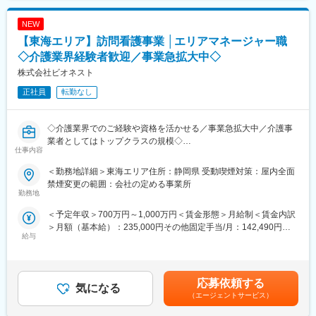
ります。
変更の範囲：会社の定める業務
NEW
■担当製品：
【東海エリア】訪問看護事業 │エリアマネージャー職
1）医薬品：注射剤（輸液剤、プレフィルドシリンジ）／血液バッ
グ（液状の薬剤が主です）
◇介護業界経験者歓迎／事業急拡大中◇
株式会社ビオネスト
■組織構成：
正社員
転勤なし
・富士宮ラボは正社員30名（トータル約160名）グループリーダ
ー約6名（理化学、微生物、物性機能、管理チーム）、チームリー
ダー約25名で構成されております。その内今回配属予定の理化学
◇介護業界でのご経験や資格を活かせる／事業急拡大中／介護事
チームは69名（契約社員含む男性21名：女性48名）が在籍してい
業者としてはトップクラスの規模◇
ます。
仕事内容
■業務内容：
■職場の雰囲気：
＜勤務地詳細＞東海エリア住所：静岡県 受動喫煙対策：屋内全面
大阪、兵庫を中心に全国で介護事業・医療事業・障がい福祉事業
責任感を持って専門技術を高めている方が多いです。また、女性
禁煙変更の範囲：会社の定める事業所
などを幅広く手がけている当社にて、「エリアマネージャー」と
勤務地
の割合（7割）が多くダイバシティーが進んだ職場です。年齢層は
して5か所程度の複数事業所の統括マネジメントをご担当いただき
20歳台～60歳台と様々で穏やかさと活気が両立しています。個人
＜予定年収＞700万円～1,000万円＜賃金形態＞月給制＜賃金内訳
ます。
の独立した業務よりもチーム業務が優位なため、コミュニケーシ
＞月額（基本給）：235,000円その他固定手当/月：142,490円固
ョンを取りながら仕事が進めていただきます。
給与
定残業手当/月：122,510円（固定残業時間45時間0分/月）超過し
■業務詳細：
た時間外労働の残業手当は追加支給＜月給＞500,000円（一律手
・5か所程度の訪問看護ステーションの統括マネジメント
■同社の特徴：
当を含む）＜昇給有無＞有＜残業手当＞有＜給与補足＞※想定年
・新規事業所の立ち上げ、既存事業所の再建
離職率も低く、就業しやすい環境を整備しています。また、装置
収：50万×14回支給※入社月により初回賞与は支給要件あり■賞与
・看護師・セラピストの採用・管理・教育・離職防止
応募依頼する
の操作手順や試験に関するルールやマニュアル、医薬品の法律関
気になる
実績：年2回（1回支給実績50万～）賃金はあくまでも目安の金額
・ご利用者フォロー、営業数値・債権管理などステーション運営
連の書籍が揃っているので、安心して学べる環境が整っていま
（エージェントサービス）
であり、選考を通じて上下する可能性があります。月給(月額)は固
全般
す。
定手当を含めた表記です。