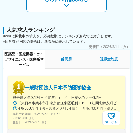
ます。
■具体的な仕事内容：
・オイル交換
変更の範囲：会社の定める業務
・タイヤ交換
・車の部品の取り付け
・各種サービスメニュー及び点検整備
人気求人ランキング
dodaに掲載中の求人を、応募数順にランキング形式でご紹介します。
■配属部門：
※応募数が同数の場合は、新着順に表示しています。
・リテール事業部の各店舗（静岡県浜松市）に配属されます。各
更新日：
2026/8/11（火）
店舗には整備士のスタッフが4～6名在籍しており、チームワーク
を大切にしながら業務を進めています。
医薬品・医療機器・ライ
静岡県
退職金制度
フサイエンス・医療系サ
■組織体制：
ービス
・リテール事業部の各店舗には、整備士スタッフが4～6名在籍し
ており、チームで協力しながら業務を行います。新人の方でも安
心して働けるよう、先輩スタッフが丁寧にサポートします。ま
た、定期的な研修や技術向上のためのサポートも充実していま
一般財団法人日本予防医学協会
す。
総合職／年休126日／賞与5カ月／土日祝休み／完休2日
■企業の特徴／魅力：
【東日本事業本部】東京都江東区毛利1-19-10 江間忠錦糸町ビル※訪問先からの直行直帰が可能です！＜アクセス＞・JR総武線（快速・各駅停車）／東京メトロ半蔵門線 錦糸町駅より徒歩5分・東京メトロ半蔵門線／都営新宿線 住吉駅より徒歩5分※受動喫煙対策:屋内全面禁煙
・地域に密着した事業展開を行っており、親会社の株式会社ウェ
年収560万円（法人営業／入社3年目） 年収700万円（法人営業・チームリーダー／入社5年目）
ッズ(JASDAQ)の安定した基盤のもと、安心して働ける環境を提供
掲載予定期間：
2026/7/27（月）
〜
しています。リテール事業部では、お客様に寄り添ったサービス
2026/8/30（日）
気になる
更新日：
2026/7/27（月）
を提供し、女性も利用しやすい店舗運営を心がけています。プラ
イベートと仕事の両立を支援する就業環境も整っており、長く働