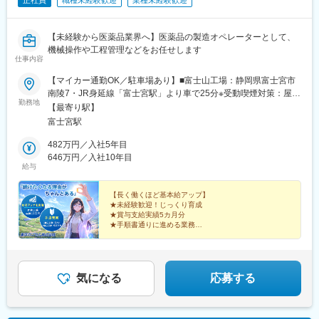
正社員
職種未経験歓迎
業種未経験歓迎
【未経験から医薬品業界へ】医薬品の製造オペレーターとして、
機械操作や工程管理などをお任せします
仕事内容
【マイカー通勤OK／駐車場あり】■富士山工場：静岡県富士宮市
南陵7・JR身延線「富士宮駅」より車で25分※受動喫煙対策：屋内
勤務地
禁煙（屋外喫煙所あり）
【最寄り駅】
富士宮駅
482万円／入社5年目
646万円／入社10年目
給与
【長く働くほど基本給アップ】
★未経験歓迎！じっくり育成
★賞与支給実績5カ月分
★手順書通りに進める業務
★有給取得はほぼ希望通り
★10日以上の大型連休あり
★医薬品業界の安定基盤
★異業種出身者も多数活躍中
★離職率5％以下の安心環境
気になる
応募する