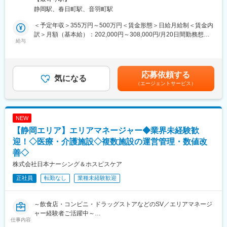
護ショップにレンタルする際の事務作業全般をご担当いただきま
り
静岡駅、春日町駅、音羽町駅
す。
※同社の離職率は2%程度です
・レンタル注文受付及び返却受付 それに伴うシステム入力
＜予定年収＞355万円～500万円＜賃金形態＞日給月給制＜賃金内
・伝票作成（社内システム使用）
■組織構成：
訳＞月額（基本給）：202,000円～308,000円/月20日間勤務想定
・納期調整、配送スケジュール管理
給与
配属先は10名程が在籍しており、様々なバックグラウンドを持っ
その他固定手当/月：6,000円＜想定月額＞208,000円～314,000円
・請求書チェック
た社員が活躍中です。
＜昇給有無＞有＜残業手当＞有＜給与補足＞※上記年収は残業時間
・勤怠管理、用度品発注などの拠点内庶務
25h/月を含む想定金額です。■その他固定手当：地域手当■賞与：
・電話応対、来客応対（茶菓接遇含む）
■長泉MEセンターについて：
年2回■昇給：年1回賃金はあくまでも目安の金額であり、選考を
応募依頼する
気になる
MEセンターは、静岡県立がんセンターから徒歩5分の立地。手術
通じて上下する可能性があります。月給(月額)は固定手当を含めた
（エージェントサービス）
■ポジション概要：
室、集中治療室、病室で不可欠な輸液ポンプやシリンジポンプ、
表記です。
◎メイン業務の流れ
体外循環装置置遠遠ポンプ駆動装置などの医療機器の開発、改
【レンタル開始時】電話/FAXで注文を受ける→システム上で在庫
良、製造、メンテナンスを行っています。
確認→商品手配・出荷処理・伝票作成・納期管理
NEW
【レンタル終了時】返却受付の事務処理、月末月初は請求書チェ
■テルモ株式会社について：
【静岡エリア】エリアマネージャー◆業界未経験歓
ック
現千円札にも描かれている「北里柴三郎博士」が発起人となり、
◎上記他、勤怠管理・小口現金処理といった事務所内の庶務も担
迎！◇医療・介護施設◇複数施設の運営管理・数値改
1921年に創業され、100年以上医療に貢献をしてきた当社。国産
当いただきます。ご来社のお客様対応としてのフロント業務や、
初の体温計製造からスタートし、今では5万点以上の製品を160以
善◇
時には倉庫内で福祉用具をピックアップするなど、いわゆるデス
上の国と地域に展開している総合医療機器メーカーです。「医療
株式会社日本ナーシング＆ホスピスケア
クワークのみの事務職とは異なります。
を通じて社会に貢献するという」企業理念のもと、次の100年に
◎人と接していきたい方、単調な仕事ではなく動きのある事務職
正社員
転勤なし
業種未経験歓迎
向けて成長を続けています
を求める方に適職の事務職です。
変更の範囲：会社の定める業務
■教育体制について：
～飲食店・コンビニ・ドラッグストアなどのSV／エリアマネージ
入社後にはOJT研修を通してサポートしていきますのでご安心く
ャー経験者ご活躍中～
仕事内容
ださい。
【全国12県に150施設以上を展開中／介護・医療領域の変革期に