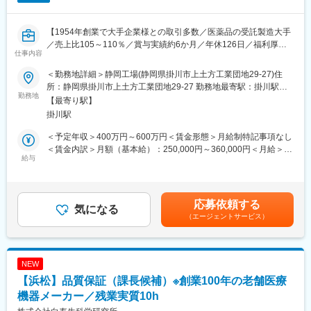
・写真フィルム開発の中で培われた有機合成の技術をもとに、現
在では最先端材料の技術開発に取り組んでいます。例えば、生成
【1954年創業で大手企業様との取引多数／医薬品の受託製造大手
AI向け等先端半導体の製造プロセスに用いられるEUV向けフォト
／売上比105～110％／賞与実績約6か月／年休126日／福利厚生
レジストや、AR・VR向けのディスプレイ材料など、最先端の素
仕事内容
充実◎】
材開発に携わることができます。
・当社では、マテリアルインフォマティクス（MI）・LA（ラボオ
＜勤務地詳細＞静岡工場(静岡県掛川市上土方工業団地29-27)住
医薬品・医薬部外品の製造受託を行う当社にて、静岡工場の医薬
ートメーション）の活用も積極的に進めており、IT部門（イメー
所：静岡県掛川市上土方工業団地29-27 勤務地最寄駅：掛川駅線
品の品質管理業務全般をご担当いただきます。
勤務地
ジングインフォマティクスラボ）も隣接しているためデータサイ
受動喫煙対策：屋内全面禁煙変更の範囲：会社の定める事業所
【最寄り駅】
エンスから有機合成・材料開発のアプローチも可能です。
掛川駅
■業務内容
・試験手順書（ＳＯＰ）および試験記録書の作成
■各種手当・福利厚生：
＜予定年収＞400万円～600万円＜賃金形態＞月給制特記事項なし
・試験機器の校正および日常点検
・世帯手当、早出残業手当、休日出勤手当、転勤別居手当、交通
＜賃金内訳＞月額（基本給）：250,000円～360,000円＜月給＞
・医薬品製造に使用する原料および材料の試験
給与
費補助手当、新幹線通勤補助手当、帰宅交通費 等（支給条件あ
250,000円～360,000円＜昇給有無＞有＜残業手当＞有＜給与補足
・製造された医薬製品の規格試験および安定性試験
り）
＞■給与はご経験、能力に応じて決定致します。■賞与年2回（前
★約30社の医薬品メーカーと取引があり、大手医薬品メーカーと
・社宅、独身寮あり（入居条件あり）
年度実績6ヶ月）■昇給年1回賃金はあくまでも目安の金額であ
の取引もあります。
り、選考を通じて上下する可能性があります。月給(月額)は固定手
応募依頼する
★入社後はOJT研修にて業務に慣れていただきます。ご経験や希
気になる
■変化し続ける企業『富士フイルム』：
当を含めた表記です。
（エージェントサービス）
望に応じて、マネジメントや管理職へのキャリアアップも可能で
【自分の役割を限定するのではなく、幅広い経験をしながら自分
す。
の可能性を広げる】
当社は、デジタル化という社会の変化の中で、“写真フィルム”とい
■当社で受託している工程
うコアビジネス消失の危機から、自らが変化することで、ダイナ
NEW
・医薬品：秤量・粉砕・混合・練合・造粒加工・乾燥・打錠・溶
ミックな事業構造の転換を成し遂げました。そのため、当社に
【浜松】品質保証（課長候補）※創業100年の老舗医療
解・コーティング・充てん・装栓・包装・表示
は、『変化を恐れずに挑戦し続ける姿勢』が根づいています。
・医薬部外品：充てん・装栓・包装・表示
機器メーカー／残業実質10h