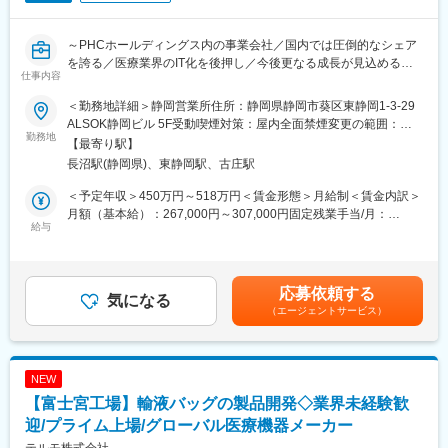
■組織構成：
～PHCホールディングス内の事業会社／国内では圧倒的なシェア
約15名在籍（平均年齢は29歳）。製品毎にカテゴリーが5つ程あ
を誇る／医療業界のIT化を後押し／今後更なる成長が見込める業
り、2~3人のチームを分けをして業務を行っています。
仕事内容
界～
入社後はまずは生産工程の設計や量産に関わる作業者の指導指示
等の業務からお任せする予定です。
＜勤務地詳細＞静岡営業所住所：静岡県静岡市葵区東静岡1-3-29
■概要：
ALSOK静岡ビル 5F受動喫煙対策：屋内全面禁煙変更の範囲：会
クリニック開業支援や、電子カルテ・電子薬歴導入を行う当社に
勤務地
■魅力
社の定める事業所（リモートワーク含む）
【最寄り駅】
て、開業医、調剤薬局（顧客の属性：医者・薬剤師）に向けた、
・医療用カテーテルチューブは、高齢化する日本において、需要
長沼駅(静岡県)、東静岡駅、古庄駅
医療システムや周辺機器等の営業をお任せします。
が拡大することが見込まれており、安定した売上が予想されま
す。（コロナ禍でも業績を維持）医療用カテーテルチューブは体
＜予定年収＞450万円～518万円＜賃金形態＞月給制＜賃金内訳＞
■業務詳細：
力的に外科手術が受けられない高齢者の方にもご利用いただける
月額（基本給）：267,000円～307,000円固定残業手当/月：
・営業スタイル（新規3割：新規開業支援・他社入替 / 既存7
給与
製品となっており、社会貢献性が高い仕事に携わることが可能で
41,800円～48,000円（固定残業時間20時間0分/月）超過した時間
割）…新規案件は、特約店・卸・コンサル経由、既存顧客からの
す。
外労働の残業手当は追加支給＜月給＞308,800円～355,000円（一
紹介、展示会等をきっかけにアプローチすることが多く、飛び込
・医療業界は製品の更新が早いため、新規製品のご依頼や既存製
律手当を含む）＜昇給有無＞有＜残業手当＞有＜給与補足＞・賞
み営業などはありません。顧客の課題のヒアリング、ご提案から
品のカスタマイズのご依頼を多くいただきます。お客様からは
与：年1回（7月）・昇給：ミッショングレード制度による変更あ
応募依頼する
導入までを担当し、アフターフォローは別職種の担当が行いま
気になる
「当社を選んでよかった」とのお声も多くいただいております。
り賃金はあくまでも目安の金額であり、選考を通じて上下する可
（エージェントサービス）
す。
能性があります。月給(月額)は固定手当を含めた表記です。
・サービス・商材…電子カルテ、医事コンピューター、診察券発
行機、電子薬歴システム、保険薬局用コンピュータ、患者情報共
NEW
有システム
【富士宮工場】輸液バッグの製品開発◇業界未経験歓
・顧客：開業医、調剤薬局（顧客の属性：医者・薬剤師）※40～
50社を担当
迎/プライム上場/グローバル医療機器メーカー
・価格帯：平均200～300万円
テルモ株式会社