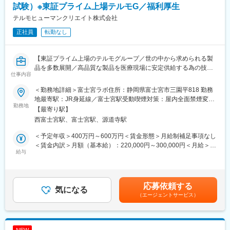
発に取り入れながら、厚い信頼と盤石な技術基盤を維持しており
試験）※東証プライム上場テルモG／福利厚生
に近づくために、受託メーカーとして括弧たる地位を築き上げて
ます。
きました。
テルモヒューマンクリエイト株式会社
正社員
転勤なし
■組織構成
変更の範囲：会社の定める業務
東京の本社および浜松市の工場に2名ずつメンバーが在籍しており
ます。
【東証プライム上場のテルモグループ／世の中から求められる製
工場の品質保証部として即戦力でのご活躍を期待しております。
品を多数展開／高品質な製品を医療現場に安定供給する為の技術
仕事内容
力】
■働き方
■職務の特徴：マネージャーの領域として、最初は10名ほどをま
製品開発のスケジュールによって残業時間のばらつきはございま
＜勤務地詳細＞富士宮ラボ住所：静岡県富士宮市三園平818 勤務
とめるチームリーダーに携わっていただきます（ルーチンワーク
すが、所定労働時間を8時間換算で残業月10hほどと働きやすい環
地最寄駅：JR身延線／富士宮駅受動喫煙対策：屋内全面禁煙変更
も、多少御対応いただきます。）入社後数ヶ月でグループリーダ
勤務地
境が整っており、ワークライフバランスを重視しています。
の範囲：会社の定める事業所
【最寄り駅】
ーに移行し、30名近くを管理していただくことを想定しておりま
西富士宮駅、富士宮駅、源道寺駅
す。フォロー対象の社員の方は、20代～60代を想定としており、
■当社の魅力：
非常に穏やかで温和な社風です。
「介護がいらない社会づくり」の邁進のため、主力製品である理
＜予定年収＞400万円～600万円＜賃金形態＞月給制補足事項なし
■業務内容：具体的な内容は以下の通りです。
学診療用電位治療器（電気の力を利用した医療機器）『ヘルスト
＜賃金内訳＞月額（基本給）：220,000円～300,000円＜月給＞
リーダー業務として、試験データ精査などの信頼性保証業務、ト
給与
ロン』の製造・販売や健康食品の普及に留まらず、上質の音楽を
220,000円～300,000円＜昇給有無＞有＜残業手当＞有＜給与補足
ラブル対応
心地よい空間でお届けする音楽ホール「HakujuHall」の運営、プ
＞※年収は年齢・経験などに応じて決定します。賃金はあくまでも
進捗管理や安全環境等の管理改善、社員の指導育成等にも携わっ
ロスポーツスポンサード(サプライヤー)など様々な角度から人々の
目安の金額であり、選考を通じて上下する可能性があります。月
ていただきます。
健康を考え続ける企業です。
給(月額)は固定手当を含めた表記です。
応募依頼する
【理化学試験の仕事内容】
気になる
（エージェントサービス）
GMP及びQMSに基づく品質試験及び安全性モニタリング試験／製
造販売承認申請に必要な実測値の測定試験／保存安定性試験（長
期保存試験、加速試験、苛酷試験）／配合変化試験／分析法バリ
デーション
NEW