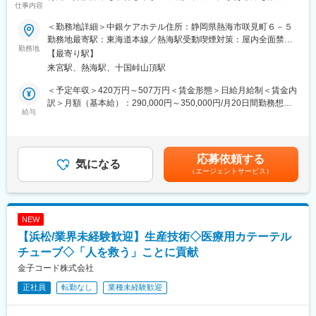
仕事内容
応）です。
居宅介護支援・訪問介護・デイサービス・福祉用品貸与など介護
・東京本社や、他の工場拠点への出張は日常的に発生いたしませ
＜勤務地詳細＞中銀ケアホテル住所：静岡県熱海市咲見町６－５
サービスを幅広く行う当社にて、介護付き有料老人ホーム「中銀
ん。※技術交流などで年数回出張が発生する可能性はございます。
勤務地最寄駅：東海道本線／熱海駅受動喫煙対策：屋内全面禁煙
ケアホテル」で主任看護師として勤務していただきます。
勤務地
変更の範囲：会社の定める事業所
【最寄り駅】
入居者様の健康管理全般及びスタッフのシフト管理等を行ってい
■当社の特徴
来宮駅、熱海駅、十国峠山頂駅
ただきます。
◇自社事業場での就業のため、裁量権を持ち、幅広い業務を遂行
することが可能です。また、風通しが良く現場の要望を吸い上げ
＜予定年収＞420万円～507万円＜賃金形態＞日給月給制＜賃金内
■研修について：
る環境が整っています。
訳＞月額（基本給）：290,000円～350,000円/月20日間勤務想定
感染症に関する、委員会・研修を担当いただきます。
給与
◇医薬品の製法開発から製造まで手掛けています。医薬品の有効
＜想定月額＞290,000円～350,000円＜昇給有無＞有＜残業手当＞
成分である原薬の製法研究段階から製造段階まで幅広く関わるこ
有＜給与補足＞■賞与：年2回2.50ヶ月分（作年実績平均値）■昇
■魅力：
とができ、患者様が期待する医薬品原薬を継続的にグローバルに
給：年1回賃金はあくまでも目安の金額であり、選考を通じて上下
有料老人ホームに併設された診療所との医療連携。
提供しています。
する可能性があります。月給(月額)は固定手当を含めた表記です。
応募依頼する
気になる
◇自らの仕事が患者様の生活を支えることに繋がります。あらゆ
（エージェントサービス）
■緊急時対応：
る職種の社員が在籍していますが、目的は同じ「顧客の、そして
緊急時は医療機関と連携の上、ご家族連絡、救急対応を行ってい
患者様の期待に応えること」です。品質、製造コストなど、あら
ただきます。
ゆる条件をクリアし、顧客の要求を達成し、患者様に医薬品を届
けることに大きなやりがいを感じる事業です。
NEW
■当社の魅力：
【浜松/業界未経験歓迎】生産技術◇医療用カテーテル
当社は、社員の働きやすさを第一に考えた職場環境づくりに力を
入れています。
チューブ◇「人を救う」ことに貢献
変更の範囲：会社の定める業務
◇プライベートとキャリアの両立
金子コード株式会社
有給休暇はもちろん、慶弔休暇や育児・介護休業も取得しやすい
正社員
転勤なし
業種未経験歓迎
環境なので、自分や家族との時間を大切にしながらお仕事ができ
ます。
◇安心して働くことができる環境