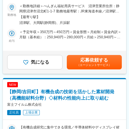
当社の『ぺんぎん福祉用具サービス沼津営業所』にて、福祉用具
＜勤務地詳細＞ぺんぎん福祉用具サービス 沼津営業所住所：静
■業務の魅力
の専門相談員を募集いたします。お客様やご家族、ケアマネジャ
岡県沼津市沼北町1-1-7 勤務地最寄駅：JR東海道本線／沼津駅受
・役員直下で事業運営全体に関われる
ーと連携し、最適な福祉用具や住宅改修の提案を通して、お客様
勤務地
動喫煙対策：敷地内喫煙可能場所あり変更の範囲：会社の定める
【最寄り駅】
・成果次第で運営本部責任者などキャリアアップ機会あり
の自立した生活をサポートする役割です。お客様の生活課題に寄
事業所
沼津駅、大岡駅(静岡県)、片浜駅
・社会貢献性が高い領域で非連続な事業成長を経験できる
り添いながら、心身状況や住環境を考慮したご提案、納品、アフ
ターフォローまで一貫して担当します。
＜予定年収＞350万円～450万円＜賃金形態＞月給制＜賃金内訳＞
■教育体制
実績・ノルマなどはございません。
月額（基本給）：250,940円～280,000円＜月給＞250,940円～
入社時研修やOJTをはじめ、マネジメント研修・現場サポート体
給与
280,000円＜昇給有無＞有＜残業手当＞有＜給与補足＞※基本給は
制を整備しています。
■具体的には
これまでの経験などに基づき決定いたします。※想定される残業、
・ケアマネジャーからご紹介いただいたお客様宅を訪問し、生活
賞与などを含めたモデル年収です。■賞与あり/年2回（7月・12
■就業環境
上の悩みやご要望を丁寧にヒアリング
月）■決算賞与支給（業績により支給されない年度もあり）賃金は
応募依頼する
エリア担当制で、担当施設への直行直帰も可能です。完全週休二
・杖や車椅子、ベッドなど福祉用具の選定・ご案内
気になる
あくまでも目安の金額であり、選考を通じて上下する可能性があ
日制、年間休日122日。育児・介護休暇取得実績あり。
（エージェントサービス）
・住宅改修のご提案や手配
ります。月給(月額)は固定手当を含めた表記です。
・納品・設置・使用説明
■想定されるキャリアパス
・使用状況確認やアフターフォロー、メンテナンス対応
エリア責任者から運営本部責任者、事業企画・経営層など多様な
・書類作成や社内連携業務
NEW
ポジションへ挑戦可能です。
【静岡/吉田町】有機合成の技術を活かした素材開発
■就業環境
■企業の特徴/魅力
・経験豊富な相談員が在籍し、男女問わず活躍できる職場です。
（高機能材料分野）◇材料の性能向上に取り組む
安定した基盤と変革の余白が同居する事業環境で、組織・事業成
入社後は社内業務フローや書類作成などを丁寧にレクチャーし、
富士フイルム株式会社
長にダイナミックに関われます。
スムーズに業務に取り組めるようサポートします。
正社員
上場企業
・年間休日120日/土日休みが基本となります。お客様対応、社内
行事など事情によって土日出勤になる可能性あり。子育てや介護
変更の範囲：会社の定める業務
との両立支援、資格取得支援といった働きながら様々な両立が図
【有機合成研究に集中できる環境／半導体材料やディスプレイ材
れる環境です。