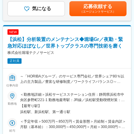
・DX企画立案
の進出やFAレンズの製造販売など、その事業フィールドは多岐に
も目安の金額であり、選考を通じて上下する可能性があります。
応募依頼する
・業務改善/現行業務の可視化/課題抽出/業務フロー改善の企画立
気になる
わたります。また、総合商社としての機能も持ち合わせており、
月給(月額)は固定手当を含めた表記です。
（エージェントサービス）
案実行
身近にある衣服、雑貨品から機械や化学品まで幅広く取り扱って
・社内インフラの管理/運用およびユーザー対応（PC/ネットワー
います。
ク・クラウド）
・外部ITベンダーとの折衝/調整、クラウドや情報セキュリティ運
■当社の特徴：
NEW
用対応
様々な事業を展開しているからこそ、業界毎の波にも左右され
【浜松】分析装置のメンテナンス◆堀場Gr／夜勤・緊
・その他部門内業務への関与有
ず、強固な経営地盤を確立し、安定的な業績を残しています。海
※特定業務に固定されずDX推進を軸に横断的に業務を担当しま
急対応ほぼなし／世界トップクラスの専門技術を磨く
外への展開も積極的に行なっており、今後もよりグローバル企業
す。
としてのフィールドを広げていく方針です。
株式会社堀場テクノサービス
正社員
■当社の魅力：
変更の範囲：会社の定める業務
・「日本人の体に合ったカテーテルチューブ」を実現するため
に、全国の医療機器を販売するお客様と一緒に取り組んでまいり
～「HORIBAグループ」のサービス専門会社／世界シェア80％以
ました。「病気で苦しむ患者様の役に立つ医療機器」をお客様と
上の主力製品／豊富な研修制度／ワークライフバランス◎～
共に考え、具現化し病院へ供給することで社会に貢献します。
仕事内容
・「社員が働くことに幸せを感じる会社」を目指しております。
・HORIBA製品の据え付けからメンテナンス、故障・修理対応な
平均有給取得日数13.2日と、仕事もプライベートも充実させられ
＜勤務地詳細＞浜松サービスステーション住所：静岡県浜松市中
どフィールドエンジニアとして担当いただきます。
るワークライフバランスが整っております（2017年2月浜松工場
央区参野町221-1 勤務地最寄駅：JR線／浜松駅受動喫煙対策：屋
・総合的なサービス業務から、装置トラブル発生の未然予防、機
勤務地
が「ワークライフバランス等推進事業所」に認定されました）。
内全面禁煙変更の範囲：会社の定める事業所（リモートワーク含
【最寄り駅】
械の性能維持支援、リプレイスや新製品のご案内などサービスの
・メディカル事業部の他にエレクトロニクス事業部・食品事業部
む）
浜松駅、新浜松駅、第一通り駅
提案などを通して最先端技術に携わり、お客様のニーズに応えて
の展開があり、3つの軸から安定経営を目指します。
いただきます。
＜予定年収＞500万円～850万円＜賃金形態＞月給制＜賃金内訳＞
月額（基本給）：300,000円～450,000円＜月給＞300,000円～
【業務詳細】
給与
450,000円＜昇給有無＞有＜残業手当＞有＜給与補足＞・昇給：