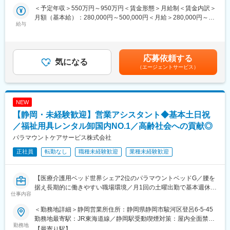
電子医療機器の部品調達力強化のため増員募集をいたします。
＜予定年収＞550万円～950万円＜賃金形態＞月給制＜賃金内訳＞
月額（基本給）：280,000円～500,000円＜月給＞280,000円～
■業務内容：
給与
500,000円＜昇給有無＞有＜残業手当＞有＜給与補足＞※年収は経
・部品メーカー／商社への電子部品発注業務（基幹発注システム
験・能力等を考慮し、同社規定により決定■賞与あり（年2回）■
使用）
昇給・昇格あり（年1回）■職位：一般～主任職クラス賃金はあく
・外部委託先への完成品（半製品）発注業務（基幹発注システム
までも目安の金額であり、選考を通じて上下する可能性がありま
応募依頼する
使用）
気になる
す。月給(月額)は固定手当を含めた表記です。
（エージェントサービス）
・上記の納期交渉と価格折衝
・電子部品の安全在庫設定と管理
・購買に関する契約書の締結
・サプライヤ（部品メーカーおよび外部委託先）の定期監査
NEW
※取り扱う資材…電子部品
【静岡・未経験歓迎】営業アシスタント◆基本土日祝
※供給業者…国内9：海外1
／福祉用具レンタル卸国内NO.1／高齢社会への貢献◎
■ミッション：
パラマウントケアサービス株式会社
・調達実務とチームメンバーのとりまとめ
正社員
転勤なし
職種未経験歓迎
業種未経験歓迎
・調達戦略の立案
・サプライヤマネジメント
【医療介護用ベッド世界シェア2位のパラマウントベッドG／腰を
■働き方：
据え長期的に働きやすい職場環境／月1回の土曜出勤で基本週休2
・残業：月20時間程度
仕事内容
日】
・フレックス制度：活用可
・リモートワーク：制度としてはございますが、基本的に出社ベ
＜勤務地詳細＞静岡営業所住所：静岡県静岡市駿河区登呂6-5-45
■業務内容：
ースです
勤務地最寄駅：JR東海道線／静岡駅受動喫煙対策：屋内全面禁煙
介護用ベッド・車いす・歩行器等の福祉用具を、お客様である介
勤務地
・出張：国内サプライヤへの訪問が月数回程度発生する可能性あ
変更の範囲：会社の定める事業所
【最寄り駅】