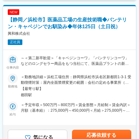
・訪問件数・稼働率向上に向けた運営改善
・24時間対応体制（オンコール体制）の構築・運用管理
変更の範囲：会社の定める業務
NEW
・病院、居宅介護支援事業所、クリニック等との連携強化
・稼働・人員配置・コンプライアンスを軸としたマネジメント
【静岡／浜松市】医薬品工場の生産技術職◆バンテリ
・管理者（所長）の育成・組織開発
ン・キャベジンでお馴染み◆年休125日（土日祝）
・イノベーティブな企画・取り組みによるブランディング強化
興和株式会社
■ポジションについて：
正社員
エリアマネージャーのポストに空きがない場合や研修期間は、他
の職種や役割として勤務をいただく場合があります。（※賃金条件
に変わりはございません）身体介助・入浴介助・排泄介助・食事
～＜第二新卒歓迎＞「キャベジンコーワ」「バンテリンコーワ」
介助・レクリエーション・送迎業務など介護業務全般エリアマネ
などのロングセラー商品をもつ当社にて、医薬品プラントの新規
仕事内容
ージャーへ職種変更時に異動となることがあります。
立ち上げに関わる～
＜勤務地詳細＞浜松工場住所：静岡県浜松市浜名区新都田1-3-1 受
■ご担当の可能性がある施設：
■業務内容：
動喫煙対策：屋内全面禁煙変更の範囲：会社の定める事業所（リ
老人ホーム、障がい・認知症グループホーム、通所介護、生活介
医療用医薬品やOTC医薬品の生産プラントの新規立ち上げ業務等
勤務地
モートワーク含む）
【最寄り駅】
護、就労継続B、放課後等ディ、訪問看護・介護等
に従事いただきます。
都田駅
■当社について：
■業務詳細：
＜予定年収＞500万円～800万円＜賃金形態＞月給制＜賃金内訳＞
ビオネストグループは、大阪、兵庫を中心に全国で介護事業・医
・新規工場の工事計画、設計、施工管理
月額（基本給）：275,000円～450,000円＜月給＞275,000円～
療事業・障がい福祉事業などを幅広く手がけております。
・生産設備やユーティリティ設備の導入計画（フィージビリティ
給与
450,000円＜昇給有無＞有＜残業手当＞有＜給与補足＞※給与詳細
全国に約500以上の事業所、従業員約5,000名の規模で、医療・介
スタディ）
は年齢・経験・能力を踏まえて決定します。■賞与：年2回(6月、
護・障がい福祉の3つのヘルスケア事業を融合し、地域住民の皆様
・設備の設計、選定、引き合い
12月)賃金はあくまでも目安の金額であり、選考を通じて上下する
に提供することをビジョンに掲げています。 ここ数年で飛躍的に
・設備の試運転など幅広い業務 など
可能性があります。月給(月額)は固定手当を含めた表記です。
応募依頼する
事業所数が増え、スピード感を持って大きく成長していることを
気になる