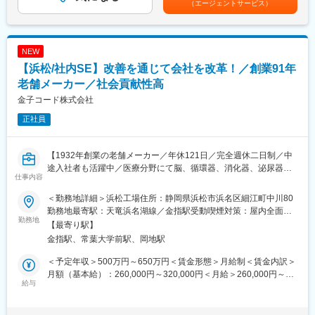
実感できます。 成長過程にあるからこそ、「会社のこれから」を
（エージェントサービス）
■やりがい／魅力：
自分たちで創っていけるやりがいが感じられる環境です。
◎OTC医薬品においてはカテゴリー別シェアトップレベルの大型
医療・介護・障がい福祉の3つのヘルスケア事業を通して、地域
ブランド製品を多数保有（バンテリンコーワ／キャベジンコーワ
に“ヘルスケア”エコシステムの構築ができるように取り組んでいま
／Q&Pコーワ）しており、自身の携わった製品を日常で目にする
NEW
す。
ことも多いです。
【浜松/社内SE】改善を通じて会社を改革！／創業91年
◎医療用医薬品は安全性の高い製品を生産し、患者さんの治療の
変更の範囲：会社の定める業務
一助となっています。
老舗メーカー／社会貢献性高
◎「錠剤、貼付剤、液剤、点眼剤」など多くの剤形を取り扱って
金子コード株式会社
いますので、幅広い剤形に対応する知識を身に着けていただくこ
正社員
とが可能です。
■キャリアパスについて：
【1932年創業の老舗メーカー／年休121日／完全週休二日制／中
まずは現場にて当社の医薬品プラントや製品についての知識を得
途入社者も活躍中／医療分野にて脳、循環器、消化器、泌尿器な
ていただいた後、ゆくゆくは新規プラント立ち上げの責任者をお
仕事内容
どさまざまな領域で使用される製品】
任せしたいと考えています。
＜勤務地詳細＞浜松工場住所：静岡県浜松市浜名区細江町中川80
■業務内容：
■組織構成：
勤務地最寄駅：天竜浜名湖線／金指駅受動喫煙対策：屋内全面禁
DXや業務改善に関するIT戦略や企画推進を担う社内 SE職です。
勤務地
配属先は7名で構成されています。
煙
【最寄り駅】
当社では現在、DXおよび業務システムの見直しを本格推進するフ
金指駅、常葉大学前駅、岡地駅
ェーズにあります。
■当社について：
本ポジションでは現行業務・システムを理解いただいた上で業務
1894年に綿布問屋として創業し、130年を超える歴史を持つ老舗
＜予定年収＞500万円～650万円＜賃金形態＞月給制＜賃金内訳＞
改善やシステム刷新を段階的に推進する役割を担っていただきま
企業です。「バンテリン」や「キャベジン」などOTC医薬品以外
月額（基本給）：260,000円～320,000円＜月給＞260,000円～
す。
給与
にも、「パルモディア錠」といった生活習慣病を中心とした医療
320,000円＜昇給有無＞有＜残業手当＞有＜給与補足＞※年収は前
用医薬品、眼底カメラや眼内レンズ等の医療機器の製造・販売、
職・経験を考慮の上、当社規程に準じ決定します。■昇給：年1回
■業務内容詳細
光学事業では工場等の省人化に貢献すべく、ロボティクス分野へ
（4月）■賞与：年2回（夏季・冬季）※計5ヶ月分賃金はあくまで