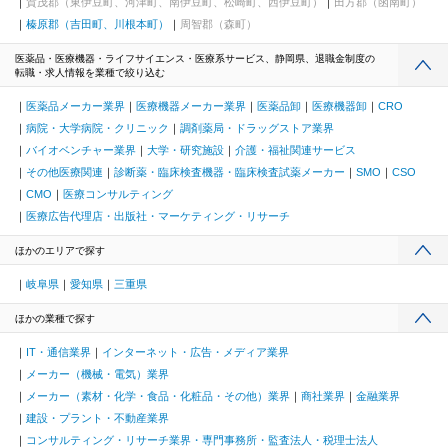
賀茂郡（東伊豆町、河津町、南伊豆町、松崎町、西伊豆町）
田方郡（函南町）
榛原郡（吉田町、川根本町）
周智郡（森町）
医薬品・医療機器・ライフサイエンス・医療系サービス、静岡県、退職金制度の
転職・求人情報を業種で絞り込む
医薬品メーカー業界
医療機器メーカー業界
医薬品卸
医療機器卸
CRO
病院・大学病院・クリニック
調剤薬局・ドラッグストア業界
バイオベンチャー業界
大学・研究施設
介護・福祉関連サービス
その他医療関連
診断薬・臨床検査機器・臨床検査試薬メーカー
SMO
CSO
CMO
医療コンサルティング
医療広告代理店・出版社・マーケティング・リサーチ
ほかのエリアで探す
岐阜県
愛知県
三重県
ほかの業種で探す
IT・通信業界
インターネット・広告・メディア業界
メーカー（機械・電気）業界
メーカー（素材・化学・食品・化粧品・その他）業界
商社業界
金融業界
建設・プラント・不動産業界
コンサルティング・リサーチ業界・専門事務所・監査法人・税理士法人