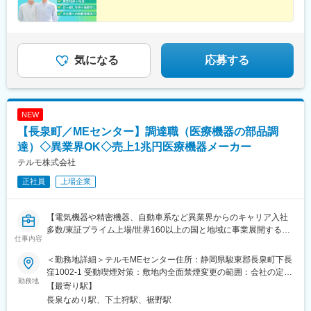
規定あり▽社員寮完備◎U・Ｉターン積極受付中！・引越費用全
額負担・寮費1万円/月＋水道光熱費会社負担・最長3年間利用可能
※弊社規定あり▽富士宮市について富士山の町である富士宮市は空
気が綺麗で湧き水も豊富！田舎すぎず都会過ぎない、自然豊かな
地域で働きたい方にはとっておきの環境です。
気になる
応募する
NEW
【長泉町／MEセンター】調達職（医療機器の部品調
達）◇異業界OK◇売上1兆円医療機器メーカー
テルモ株式会社
正社員
上場企業
【電気機器や精密機器、自動車系など異業界からのキャリア入社
多数/東証プライム上場/世界160以上の国と地域に事業展開する大
仕事内容
手医療機器メーカー】
＜勤務地詳細＞テルモMEセンター住所：静岡県駿東郡長泉町下長
■採用背景：
窪1002-1 受動喫煙対策：敷地内全面禁煙変更の範囲：会社の定め
テルモでは、一般家庭用の体温計や血圧計から、病院用の体温
勤務地
る事業所（リモートワーク含む）
【最寄り駅】
計、血圧計、輸液ポンプなど、医療用電子機器（ME機器）に関す
長泉なめり駅、下土狩駅、裾野駅
る幅広い製品ラインナップを持っています。本ポジションでは、