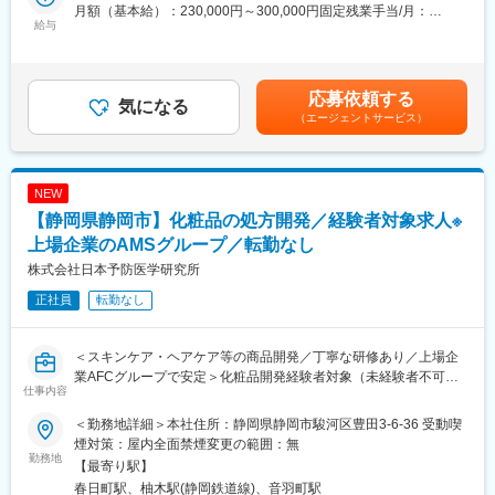
「やさしさの発想」「幸せのカタチ」をコンセプトに入浴する
い環境が整っています。また品質改善活動など、品質や技術力を
月額（基本給）：230,000円～300,000円固定残業手当/月：
方、介護する方、それぞれに「やさしい」ご提案で常にもっと
給与
高め合う機会も多くあり各社員と協力関係を築きながら自身のス
52,915円～69,019円（固定残業時間30時間0分/月）超過した時間
「幸せ」なカタチを追及しています。専用ストレッチャーで浴槽
キルを磨くことができます。
外労働の残業手当は追加支給＜月給＞282,915円～369,019円（一
に連結し、寝た姿勢で入浴するタイプの入浴装置の「寝位入
律手当を含む）＜昇給有無＞有＜残業手当＞有＜給与補足＞■昇
浴」、専用シャワーチェアで浴槽内まで進入し、腰掛けた姿勢で
【キャリアパス】
給：年1回（7月）■賞与：年2回（6月・12月）■固定残業代は30
応募依頼する
入浴するタイプの入浴装置「座位入浴」、リフトの座部に腰掛
気になる
複数の製品に関わることができ、対応可能製品と専門性の双方で
時間該当分（超過分は別途支給）賃金はあくまでも目安の金額で
（エージェントサービス）
け、リフトを昇降して入浴するタイプの入浴装置「リフト入浴」
スキルアップを実現できます。充実したOJT、定期的集合研修に
あり、選考を通じて上下する可能性があります。月給(月額)は固定
など様々なシーンで対応できる製品を開発しています。
て長期的なキャリア形成が可能。エンジニアから将来的には、チ
手当を含めた表記です。
■業務のやりがい：
ームリーダーへ昇進していただき、チームマネジメントや予算管
半世紀に渡る長い歴史で培ったノウハウ、技術、経験を活かし、
理や客先対応管理など活躍の機会を広げていただけます。
NEW
どうすれば入浴者と介護者の負担を軽減できるのか、常にお客様
※適性によって、技術に特化したマイスターマネージャー（専門分
【静岡県静岡市】化粧品の処方開発／経験者対象求人※
目線で製品開発に取り組んでいます。今まで2つの手間がかかって
野を極め、製品やその分野の技術サポート）への昇進も可能でご
いた介助が１つの手間で出来るようになれば、介助する方も受け
上場企業のAMSグループ／転勤なし
経験、ご志向を考慮したキャリアを実現できます。
る方も余裕が生まれてきます。こうした製品を提案させて頂く事
株式会社日本予防医学研究所
の積み重ねが介護現場への一助となれば嬉しい事であり、やり甲
変更の範囲：会社の定める業務
正社員
転勤なし
斐に繋がります。
■同社のモノづくり：
企画から販売まで一貫体制構築…同社は製品の開発から生産・販
＜スキンケア・ヘアケア等の商品開発／丁寧な研修あり／上場企
売・アフターサービスまでを一貫して行う介護浴槽・医療機器メ
業AFCグループで安定＞化粧品開発経験者対象（未経験者不可で
ーカーです。今日までに蓄積した豊富なノウハウを基に、総合的
仕事内容
す）
な調査企画力、思いをカタチに変える設計力、確実で安全な製造
力、思いやりを大切にした営業力、それぞれの部門がそれぞれの
＜勤務地詳細＞本社住所：静岡県静岡市駿河区豊田3-6-36 受動喫
■業務概要：
ノウハウや経験を武器に、連携した一貫体制は生産コストが下が
煙対策：屋内全面禁煙変更の範囲：無
経験者対象求人となります。未経験者応募不可です。
勤務地
るだけでなく時間をも短縮させることができ、社員が一丸となっ
【最寄り駅】
健康食品・化粧品の開発製造を行うAMSグループである当社に
て、モノづくりに集中できます。
春日町駅、柚木駅(静岡鉄道線)、音羽町駅