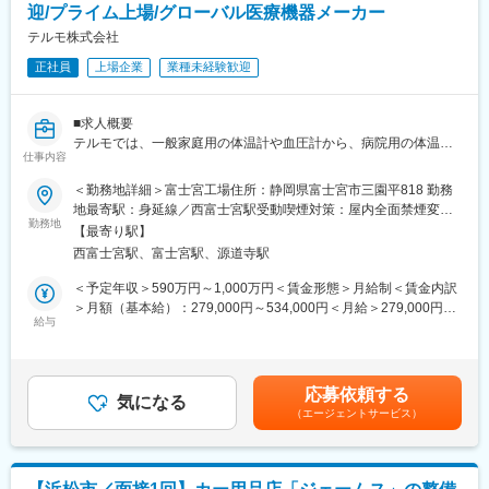
材変更、生産終了への対応、設計、評価から実行までのプロジェ
迎/プライム上場/グローバル医療機器メーカー
クト推進）
テルモ株式会社
・製造ライン更新、量産立ち上げに伴う工程条件の最適化（工程
正社員
上場企業
業種未経験歓迎
が狙い通りに作れることの確認（工程確認）を関係部門と連携し
て推進）
・必要に応じて、外部基準・ルールへの適合確認や取引先等から
■求人概要
のレビュー（監査）への対応
テルモでは、一般家庭用の体温計や血圧計から、病院用の体温
仕事内容
計、血圧計、輸液ポンプなど、医療用電気機器（ME機器）に関す
■担う役割
る幅広い製品ラインナップを持っています。
入社後はまず、既存製品の改良テーマを通じて、仕様の見直し、
＜勤務地詳細＞富士宮工場住所：静岡県富士宮市三園平818 勤務
本ポジションで配属予定のPLAJEX開発課では、製薬企業向け医
設計、評価、量産への反映までを一連の業務を担当いただきま
地最寄駅：身延線／西富士宮駅受動喫煙対策：屋内全面禁煙変更
薬品容器「PLAJEX（プレフィラブルシリンジ＝薬剤を充填でき
勤務地
す。
の範囲：会社の定める事業所（リモートワーク含む）
【最寄り駅】
る注射器の“空容器”）」の開発を行っています。
また、製造ライン更新に伴う、工程条件、評価方法などの整備を
西富士宮駅、富士宮駅、源道寺駅
拡大する製薬企業の容器ビジネスにおける新商品の開発や既存品
関係部門と連携して推進いただきます。
種の改良、既存品種の増産に対応するため、生産技術について経
将来的には、新商品開発テーマで仕様検討→設計→工程設計→量
＜予定年収＞590万円～1,000万円＜賃金形態＞月給制＜賃金内訳
験があるエンジニアを募集いたします。
産化 までの推進役を担っていただきます。
＞月額（基本給）：279,000円～534,000円＜月給＞279,000円～
給与
534,000円＜昇給有無＞有＜残業手当＞有＜給与補足＞※年収はご
■職務内容
■ポジジョン魅力
経験やスキルを考慮し決定いたします。■賞与：年2回■昇給：年1
製薬企業向け医薬品容器「PLAJEX（プレフィラブルシリン
開発に携わる輸液剤は多くの医療機関で使用されており、社会貢
回■職位：一般職～主任職賃金はあくまでも目安の金額であり、選
ジ）」 の新商品開発および既存製品の改良を担当いただきます。
献度の高い製品開発に携わることができます。テルモでは積極的
考を通じて上下する可能性があります。月給(月額)は固定手当を含
応募依頼する
・新規技術や新規製品の探索、既存製品の改良、品質改善、工程
気になる
にユーザーの改善要望に対する対応を行っています。実際に医療
めた表記です。
（エージェントサービス）
改善を推進
従事者に対してヒアリングする機会もあり、自身の業務の成果を
・量産を見据えた工程設計、製造条件の設定、品質保証体系の構
感じることができます。
築を行い、安定供給につながる製造面の作り込みを推進
また、富士宮工場では医薬品と医療機器の両方を取り扱っている
・法規制の制定・改訂に伴う影響評価と対応、製薬企業および指
ため、これらの技術を融合した新しいソリューション開発に携わ