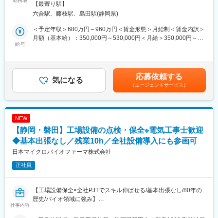
勤務地
康TV番組制作等はAFCネクストが担っております。
変更の範囲：会社の定める事業所（リモートワーク含む）
【最寄り駅】
■業務内容
◎処方提案、実験機によるサンプル調整など自らの製剤技術を活
六合駅、藤枝駅、島田駅(静岡県)
・医療用医薬品の製剤化研究
かし、OEM受託、AFC商品開発で多くの実績を持っています。安
・製造販売承認申請に係るCMC業務
全性、有効性の科学的根拠を追求するため、関係大学との協力体
＜予定年収＞680万円～960万円＜賃金形態＞月給制＜賃金内訳＞
・研究プロジェクト／研究所運営の管理に係る業務
制もございます。
月額（基本給）：350,000円～530,000円＜月給＞350,000円～
給与
530,000円＜昇給有無＞有＜残業手当＞有＜給与補足＞※予定年収
■組織構成：
はあくまでも目安の金額であり、選考を通じて上下する可能性が
製剤研究所（藤枝）に約50名所属しております。
変更の範囲：会社の定める業務
あります。賃金はあくまでも目安の金額であり、選考を通じて上
下する可能性があります。月給(月額)は固定手当を含めた表記で
応募依頼する
■就業環境：
気になる
す。
（エージェントサービス）
自家用車による通勤可(9割以上の方は自家用車通勤)
※公共バス(藤枝駅⇔持田製薬前)も運行されています。
■当社の魅力：
NEW
当社は1913年に東京・本郷で「独創研究」の考えのもとに創業
【静岡・磐田】工場設備の点検・保全※電気工事士歓迎
し、循環器、産婦人科、消化器科、精神科の領域を中心として医
薬メーカーです。医薬だけでなく、知見を活かし、皮膚科学に基
◆基本出張なし／残業10h／全社設備導入にも参画可
づいて、敏感肌にやさしいスキンケア製品も開発しています。研
日本マイクロバイオファーマ株式会社
究開発費は売上の11％を定期的に投資し、自社開発のみならず積
正社員
極的に外部と共同開発や創薬研究を行っており、新製品開発に意
欲的です。ますます高まる健康に対する関心と医療への期待に応
えられるよう、同社は環境変化に対応しながら着実に成長し続
【工場設備保全×全社PJTでスキル伸ばせる/基本出張なし/80年の
け、長期的にはグローバルにも存在価値を認められるスペシャリ
歴史/バイオ領域に強み】
ティファーマを目指していきます
仕事内容
磐田工場の設備体制を維持・強化するための増員募集です。
磐田の設備課を主軸としながら、全社設備導入PJTにも関われる