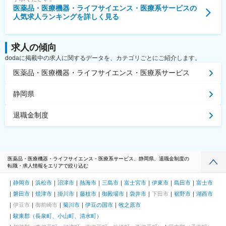
医薬品・医療機器・ライフサイエンス・医療系サービス
の
人気求人ランキングを詳しく見る
求人の傾向
dodaに掲載中の求人に関するデータを、カテゴリごとにご紹介します。
医薬品・医療機器・ライフサイエンス・医療系サービス
静岡県
退職金制度
医薬品・医療機器・ライフサイエンス・医療系サービス、静岡県、退職金制度の
転職・求人情報をエリアで絞り込む
静岡市
浜松市
沼津市
熱海市
三島市
富士宮市
伊東市
島田市
富士市
磐田市
焼津市
掛川市
藤枝市
御殿場市
袋井市
下田市
裾野市
湖西市
伊豆市
御前崎市
菊川市
伊豆の国市
牧之原市
駿東郡（長泉町、小山町、清水町）