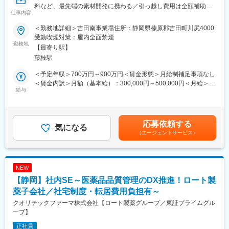
料など、最先端の素材開発に携わる／引っ越し費用は全額補助・
・個人でのノルマなどはございません。チームでより良いサービ
仕事内容
家賃補助や借り上げ制度など福利厚生充実】
スを提供できるよう協力しながら高めていける環境です。
＜勤務地詳細＞吉田南事業場住所：静岡県榛原郡吉田町川尻4000
■職務内容：
■業務の魅力
受動喫煙対策：屋内全面禁煙
次世代ディスプレイや次世代通信用材料、環境エネルギー関連材
勤務地
お客様の「ありがとう」の言葉や笑顔を直接いただける、社会貢
【最寄り駅】
料等の高機能材料分野における素材開発や、製造化検討、合成プ
献性・やりがいの高い仕事です。自分の提案でお客様やご家族の
藤枝駅
ロセス開発を行います。
負担軽減・生活改善が実感できます。
＜予定年収＞700万円～900万円＜賃金形態＞月給制補足事項なし
＜具体的な業務内容＞
■想定されるキャリアパス
＜賃金内訳＞月額（基本給）：300,000円～500,000円＜月給＞
◎有機合成
給与
経験を活かし、将来的にはリーダー職や管理職等へキャリアアッ
300,000円～500,000円＜昇給有無＞有＜残業手当＞有＜給与補足
有機合成化学全般、低分子～中分子合成を担当する技術者
プが可能です。
＞※表記年収は想定年収範囲ですが、実際の給与提示は前職や経験
◎高分子材料・合成
を考慮の上、同社社内規程に準じ決定します。賃金はあくまでも
高分子化学全般、高分子物性、高分子合成、重合反応開発を担当
■企業の特徴/魅力
目安の金額であり、選考を通じて上下する可能性があります。月
応募依頼する
する技術者
気になる
地域に根ざし、社員一人ひとりの成長と働きやすさを重視した制
給(月額)は固定手当を含めた表記です。
（エージェントサービス）
度・環境を整えています。
※分子設計技術と合成技術を駆使して、材料の性能向上を図りま
す。有機合成の技術を活かして、製品開発の最上流である素材開
変更の範囲：会社の定める業務
発に取り組むことができます。
NEW
【静岡】社内SE～医薬品品質管理のDX推進！ロート製
＜当社の有機合成技術＞
長年積み上げてきた合成ノウハウに基づき、安定した高い品質と
薬子会社／社宅制度・転居費用負担有～
コストを最小限に抑えた合成ルートを開発。設計した分子を安価
クオリテックファーマ株式会社【ロート製薬グループ／東証プライムグル
製造できる独自合成ルートを開発しました。
ープ】
正社員
■魅力ポイント：