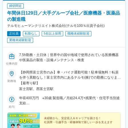
締切間近
年間休日129日／大手グループ会社／医療機器・医薬品
の製造職
テルモヒューマンクリエイト株式会社(テルモ100％出資子会社)
正社員
転勤なし
5名以上採用
職種未経験歓迎
業種未経験歓迎
7.5h勤務・土日休｜世界中の国や地域で使用されている医療機器
や医薬品の製造・設備メンテナンス・検査
仕事内容
【静岡県富士宮市のみ】車・バイク通勤可能！駐車場無料！転居
を伴う異動なし！富士宮市内にあるテルモ(株)での勤務になりま
勤務地
す。・愛鷹工場（静岡県富士宮市舞々木町150）・富士宮工場
【最寄り駅】
（静岡県富士宮市三園平818）交通アクセス愛鷹工場／最寄り駅
富士宮駅、西富士宮駅
「富士宮駅」富士宮工場／最寄り駅「西富士宮駅」（車の場合）※
東名高速富士ICより25分／東海道新幹線「新富士駅」より車で40
年収400万円 ※30歳 製造職／月給24.4万+残業代・住宅手当別途
分※無期雇用派遣（当社の正社員として採用し、親会社で働いてい
支給
給与
ただきます）▽派遣先工場について就業先の希望は考慮いたしま
年収350万円 ※25歳 製造職／月給21.7万+残業代・住宅手当別途
す。選考時にお伝えください。▽遠方から引っ越しをして入社い
支給
ただける方には手当あり！・引越費用及び引越に伴う移動交通費
未経験から、安定収入＆キャリアを築ける！
社員寮・引越手当・研修体制で新しい一歩を支えます
全額補助・不動産業者との仲介・引越支度金5万円別途支給※弊社