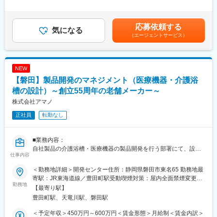
・製品導入やトラブル対応などの顧客折衝
年1回（4月） ・賞与：年2回（6月、12月） ・残業代は発生時間
・メンテナンス・保守点検を通じて製品の正常稼働をサポートし
数に応じて別途支給賃金はあくまでも目安の金額であり、選考を
ます。
通じて上下する可能性があります。月給(月額)は固定手当を含めた
応募依頼する
・故障修理対応
気になる
表記です。
（エージェントサービス）
・設備の据え付けや設置後の動作確認を行い、顧客先での試運転
も実施
・設備導入時の見積作成と進捗管理
NEW
■担当地域：
【磐田】製品開発のマネジメント（医療機器・介護浴
・担当地域：基本的に浜松エリアでの日帰り出張となりますが、
状況に応じて宿泊を伴う出張もございます。
槽の設計）～創立55周年の老舗メーカー～
※基本的に夜間対応は発生いたしません
株式会社アマノ
正社員
転勤なし
＜対応製品一覧＞
ご経験、スキル、ご意向に応じて以下の製品群にご対応いただき
ます。
■業務内容：
自社製品の介護浴槽・医療機器の製品開発を行う部署にて、設計
■エネルギー・環境分野
仕事内容
業務のマネジメントに携わっていただきます。主任～係長クラス
・自動車計測装置 / オートメーションシステム / 水素・燃料電池関
を想定しています。
連装置 / エネルギー計測装置 / 環境分析装置
＜勤務地詳細＞開発センター住所：静岡県磐田市東名65 勤務地最
■組織構成：
寄駅：JR東海道線／豊田町駅受動喫煙対策：屋内全面禁煙変更の
開発センターの介護浴槽設計部門には10名、医療機器設計部門に
勤務地
【部署の雰囲気】
範囲：会社の定める事業所
【最寄り駅】
は8名在籍しております。メンバー構成は20～40代となってお
お客様の声を最前線で聞き取り、顧客ニーズを開発や納入に活か
豊田町駅、天竜川駅、磐田駅
り、馴染みやすい雰囲気です。
す文化が根付いています。現場の情報を基に製品改善が行われる
■製品について：
ことが多々あるボトムアップ型の組織で、文字通りの風通しの良
＜予定年収＞450万円～600万円＜賃金形態＞月給制＜賃金内訳＞