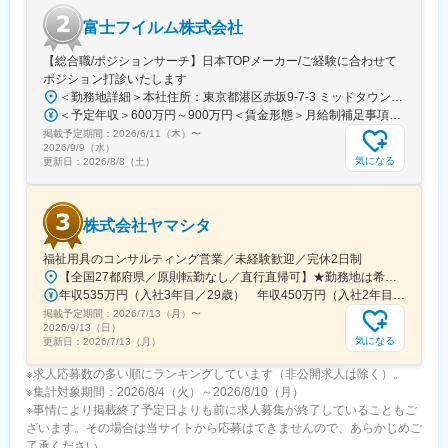
き続けられる職場です。
富士フイルム株式会社
【総合職/ポジションサーチ】日本TOPメーカー/ご経験に合わせて
ポジション打診いたします
＜勤務地詳細＞本社住所：東京都港区赤坂9-7-3 ミッドタウン・ウェスト勤務地最寄駅：東京メトロ日比谷線／都営大江戸線／六本木駅受動喫煙対策：敷地内全面禁煙
＜予定年収＞600万円～900万円＜賃金形態＞月給制補足事項なし＜賃金内訳＞月額（基本給）：300,000円～500,000円＜月給＞300,000円～500,000円＜昇給有無＞有＜残業手当＞有賃金はあくまでも目安の金額であり、選考を通じて上下する可能性があります。月給(月額)は固定手当を含めた表記です。
掲載予定期間：
2026/6/11（木）
〜
2026/9/9（水）
気になる
更新日：
2026/8/8（土）
株式会社ヤマシタ
福祉用具のコンサルティング営業／未経験歓迎／完休2日制
【全国27都府県／原則転勤なし／直行直帰可】★勤務地は希望を考慮★拠点により車通勤OK※充足状況により、ご希望の勤務地での募集が終了している場合があります。※転居を伴う転勤の有無は、半年ごとに希望を伺い、選択いただけます。■東北■・宮城県（仙台市）■関東■・東京都（東京23区など）・神奈川県（横浜市など）・埼玉県（さいたま市など）・千葉県（千葉市など）・茨城県（水戸市）・栃木県（宇都宮市／足利市）・群馬県（前橋市）■東海■・愛知県（名古屋市／豊田市／豊橋市／小牧市）・静岡県（静岡市／浜松市／沼津市／焼津市／富士市）・岐阜県（岐阜市）・三重県（四日市市）■信越・北陸■・長野県（長野市）・山梨県（甲府市）・石川県（金沢市）・富山県（富山市）・福井県（福井市）■関西■・大阪府・兵庫県（神戸市／尼崎市／姫路市）・京都府（京都市）・奈良県（奈良市／天理市）・滋賀県（大津市／彦根市）・和歌山県（和歌山市／田辺市）■中国■・広島県（広島市）・岡山県（岡山市）■四国■・香川県（高松市）■九州■・福岡県（福岡市）
年収535万円（入社3年目／29歳） 年収450万円（入社2年目／26歳）
掲載予定期間：
2026/7/13（月）
〜
2026/9/13（日）
気になる
更新日：
2026/7/13（月）
※求人応募数の多い順にランキングしています（非公開求人は除く）。
※集計対象期間：2026/8/4（火）～2026/8/10（月）
※事情により掲載終了予定日よりも前に求人募集が終了していることもご
ざいます。その場合は当サイトから応募はできませんので、あらかじめご
了承ください。