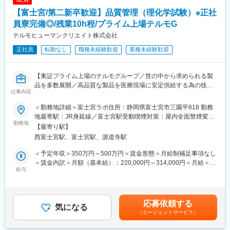
※使用機器はHPLC、GC、UV、原子吸光光度計、ピペット等があ
【富士宮/第二新卒歓迎】品質管理（理化学試験）※正社
ります。
【機能試験の仕事内容】
員寮完備◎/残業10h程/プライム上場テルモG
部材や製品の汚れやキズを確認する外観検査／製品気密度・耐圧
テルモヒューマンクリエイト株式会社
検査／製品の機能性を確認する引張強度試験／寸法測定／製品表
正社員
転勤なし
職種未経験歓迎
業種未経験歓迎
示や取扱説明書の目視・比較検査
■担当製品：
1）医薬品：注射剤（輸液剤、プレフィルドシリンジ）／血液バッ
【東証プライム上場のテルモグループ／世の中から求められる製
グ（液状の薬剤が主です）
品を多数展開／高品質な製品を医療現場に安定供給する為の技術
2）医療機器：薬剤充填用注射器
仕事内容
力】
※テルモ社の製造する製品（ODEMも含む）の品質管理業務を担い
ます。
＜勤務地詳細＞富士宮ラボ住所：静岡県富士宮市三園平818 勤務
■職務の特徴：
■組織構成：
地最寄駅：JR身延線／富士宮駅受動喫煙対策：屋内全面禁煙変更
入社後は、メンバーとして製品出荷前の試験業務に従事いただき
勤務地
・富士宮…正社員30名（トータル約160名）グループリーダー約6
の範囲：会社の定める事業所
【最寄り駅】
ます。将来的には、10名ほどのメンバーをまとめるチームリーダ
名（理化学、微生物、物性機能、管理チーム）、チームリーダー
西富士宮駅、富士宮駅、源道寺駅
ーや、30名規模で管理をいただくグループリーダーに移行してい
約25名で構成されております。
ただくことを期待しております。
■職場の雰囲気：責任感を持って専門技術を高めている方が多いで
＜予定年収＞350万円～500万円＜賃金形態＞月給制補足事項なし
す。また、女性の割合（7割）が多くダイバシティーが進んだ職場
＜賃金内訳＞月額（基本給）：220,000円～314,000円＜月給＞
■業務内容：具体的な内容は以下の通りです。
給与
です。年齢層は20歳台～60歳台と様々で穏やかさと活気が両立し
220,000円～314,000円＜昇給有無＞有＜残業手当＞有＜給与補足
・GMP及びQMSに基づく品質試験及び安全性モニタリング試験
ています。個人の独立した業務よりもチーム業務が優位なため、
＞※年収は年齢・経験などに応じて決定します。賃金はあくまでも
・製造販売承認申請に必要な実測値の測定試験
コミュニケーションを取りながら仕事が進めていただきます。
目安の金額であり、選考を通じて上下する可能性があります。月
・保存安定性試験（長期保存試験、加速試験、苛酷試験）
■同社の特徴：離職率も低く、就業しやすい環境を整備していま
給(月額)は固定手当を含めた表記です。
応募依頼する
・配合変化試験
気になる
す。また、装置の操作手順や試験に関するルールやマニュアル、
（エージェントサービス）
・分析法バリデーション
医薬品の法律関連の書籍が揃っているので、安心して学べる環境
※使用機器はHPLC、GC、UV、原子吸光光度計、ピペット等があ
が整っています。