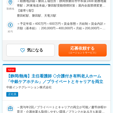
変更の範囲：会社の定める業務
＜勤務地詳細＞磐田工場住所：静岡県磐田市中和泉1808 勤務地最
ポジションです。日々の点検から不具合対応、外注工事の管理ま
寄駅：JR東海道本線／磐田駅受動喫煙対策：屋内全面禁煙変更の
で、現場に触れながら電気の専門性を磨ける環境が特徴です。
勤務地
範囲：会社の定める事業所
【最寄り駅】
豊田町駅、磐田駅、天竜川駅
■職務内容
・設備や施設の導入とそれらの保守管理（空調、コンプレッサ・
＜予定年収＞400万円～600万円＜賃金形態＞月給制＜賃金内訳＞
ボイラー等の点検、修繕、予防保全）
月額（基本給）：200,000円～400,000円＜月給＞200,000円～
・外注工事の見積、現場管理、社内外調整
給与
400,000円＜昇給有無＞有＜残業手当＞有＜給与補足＞予定年収
・ＣＡＤを使用した図面作成
はあくまでも目安の金額であり、選考を通じて上下する可能性が
〈将来的にお任せしたいこと〉
あります。■賞与：年2回■昇給：年1回賃金はあくまでも目安の金
・効率化や省エネ等の提案と実行
額であり、選考を通じて上下する可能性があります。月給(月額)は
応募依頼する
・設備投資稟議・決裁の事前確認
気になる
固定手当を含めた表記です。
（エージェントサービス）
・官庁関係の届出業務
上記業務に加えて、東京本社の生産統括部エンジニアリング企画
管理Gの一員として、全社的な設備導入プロジェクトにも参画頂
きます。設備導入の稟議書の確認、作成など、各事業場メンバー
NEW
をサポートします。
【静岡/熱海】主任看護師 ◇介護付き有料老人ホーム
■組織構成
「中銀ケアホテル」／プライベートとキャリアを両立
磐田工場の設備課は５名（20代1、40代1、50代2、再雇用1）が
中銀インテグレーション株式会社
在籍しております。ご入社後は、OJTで業務を習得いただく予定
正社員
です。
■働き方
～賞与年2回／プライベートとキャリアの両立が可能／慶弔休暇や
・製造ラインは24時間稼働しているため緊急呼び出し可能性はあ
育児・介護休業も取得しやすい環境／ブランクがある方も歓迎～
りますが、月2回程度（課長へ連絡が入り、行けるメンバーが対