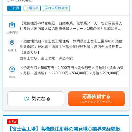
正社員
上場企業
業種未経験歓迎
■仕事の流れ：
出社→事務作業（先生への資料用意）→営業特約店から情報収集
→調剤薬局・クリニックへの訪問（先生のお昼休み・診察が終わ
【電気機器や精密機器、自動車系、化学系メーカーなど異業界入
ったあと）
社多数／国内最大級の医療機器メーカー／160の国と地域に事業
仕事内容
展開／グローバル売上比率7割超/医薬品と医療製品の両方の生産
■やりがい：
を担うテルモで最も歴史ある工場】
医療機器やMRと異なり、ドクターが知らない電子カルテ、レセプ
＜勤務地詳細＞富士宮工場住所：静岡県富士宮市三園平818 勤務
ターの販売をしており、ドクターに情報を提供することが多いで
地最寄駅：身延線／西富士宮駅受動喫煙対策：屋内全面禁煙変更
■求人概要
勤務地
す。医療業界に特化したソリューションを提供する営業のため、
の範囲：会社の定める事業所（リモートワーク含む）
【最寄り駅】
テルモでは、一般家庭用の体温計や血圧計から、病院用の体温
感謝されることが多く、覚えることはたくさんありますが、やり
西富士宮駅、富士宮駅、源道寺駅
計、血圧計、輸液ポンプなど、医療用電気機器（ME機器）に関す
がいも大きい仕事です。
る幅広い製品ラインナップを持っています。本ポジションで配属
＜予定年収＞590万円～1,000万円＜賃金形態＞月給制＜賃金内訳
予定の輸液開発課では、バッグ製剤の開発、製品ライフサイクル
■教育・研修体制：
＞月額（基本給）：279,000円～534,000円＜月給＞279,000円～
の維持管理、規格・規制対応など医療を支える輸液剤の開発業務
給与
・研修（1週間程度／業界研究・製品研究）を実施します。また、
534,000円＜昇給有無＞有＜残業手当＞有＜給与補足＞※年収はご
を一手に担っております。
2～3カ月程度、先輩営業マンに同席して業務を学びます。予算設
経験やスキルを考慮し決定いたします。■賞与：年2回■昇給：年1
現在、製造ラインの更新を進めており、その工程改善や既存製品
定は、2～1カ月過ぎたころに行います。
回■職位：一般職～主任職賃金はあくまでも目安の金額であり、選
の品質改善、さらには新製品の開発を進めていくため、生産技術
・新入社員研修、階層別研修、職種別研修など豊富なプログラム
考を通じて上下する可能性があります。月給(月額)は固定手当を含
応募依頼する
系の経験があるエンジニアを募集いたします。
気になる
を揃え、社員それぞれのキャリア・スキルに合わせた成長・スキ
めた表記です。
（エージェントサービス）
ルアップを、会社として全面的にバックアップしています。
■職務内容
これまでのご経験や強みに応じて下記業務をお任せします。
変更の範囲：会社の定める業務
・新製品開発（製品コンセプト検討～仕様検討、製品設計、工程
NEW
設計から量産立ち上げまで、一連の開発業務）
【富士宮工場】高機能注射器の開発職◇業界未経験歓
・既存製品の改良・進化（品質改善、工程改善、コスト低減、部