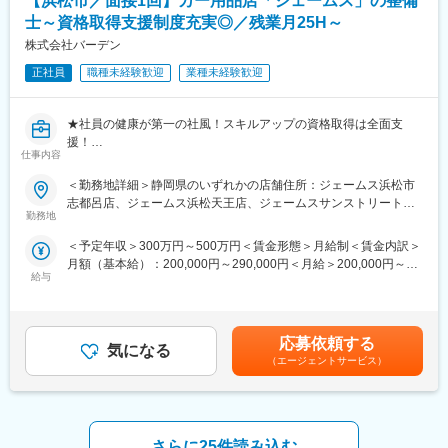
【浜松市／面接1回】カー用品店「ジェームス」の整備
定機関からの監査対応を行います
ることもできます。
士～資格取得支援制度充実◎／残業月25H～
※ご経験やスキルに応じて担当領域や役割を決定し、段階的に活躍
の幅を広げていただくことを想定しています。
株式会社バーデン
変更の範囲：会社の定める業務
正社員
職種未経験歓迎
業種未経験歓迎
■担う役割
開発業務全般に携わり、新商品の量産化や既存製品の改良に向け
た製品設計、工程設計を担っていただきます。設計段階から量
★社員の健康が第一の社風！スキルアップの資格取得は全面支
産、安定供給を見据えた開発に一貫して関わることができ、もの
援！
づくりの手応えを実感できます。
仕事内容
★週休2日／残業月25h／連休取得可／転勤無～
また、製薬企業や指定機関からの監査対応にも携わっていただ
＜勤務地詳細＞静岡県のいずれかの店舗住所：ジェームス浜松市
き、品質、規制面から製品の信頼性を支える重要な役割を果たし
■募集背景：
志都呂店、ジェームス浜松天王店、ジェームスサンストリート浜
ていただきます。
・当社は、地域に根ざした事業展開を行っており、お客様により
勤務地
北店 受動喫煙対策：屋内全面禁煙
良いサービスを提供するために、整備士としてのスキルを持った
■ポジジョン魅力
＜予定年収＞300万円～500万円＜賃金形態＞月給制＜賃金内訳＞
方を募集しています。
PLAJEX開発課では、製薬企業向けのデバイス（シリンジ等）を
月額（基本給）：200,000円～290,000円＜月給＞200,000円～
・愛知県と静岡県に展開するカー用品店「ジェームス」にて、お
対象に、製品設計、工程設計、商品改良、工程改善までを一貫し
給与
290,000円＜昇給有無＞有＜残業手当＞有＜給与補足＞※年齢・経
客様のカーライフをサポートするため、整備士を増員することに
て担っています。開発した製品は日本国内にとどまらず、世界中
験に応じて当社規定により優遇致します■昇給：1回／年（7月）■
なりました。
の製薬企業で使用され、患者さんのもとへ届けられるグローバル
賞与：2回／年（6月・12月）※昨年度実績2.8ヶ月■役職手当：
な製品です。
5,000~20,000円／月■資格手当：2級 5,000円／月、検査員
■仕事内容：
応募依頼する
顧客である製薬企業の要求や規制要件を踏まえながら、設計段階
気になる
20,000~50,000／月■休日出勤手当記載金額は選考を通じて上下す
・カー用品店「ジェームス」にて、車の整備士としてご活躍いた
（エージェントサービス）
から量産、安定供給を見据えた開発に関われる点が、本部署の大
る可能性があります。月給(月額)は固定手当を含みます。
だきます。具体的な業務内容としては、オイル交換やタイヤ交
きな特長です。
換、車の部品の取り付け、各種サービスメニュー及び点検整備を
医療専業メーカーであるテルモならではの高い品質要求や規制対
担当していただきます。整備士としてのスキルアップを目指した
応に向き合いながら、「安全に、安定して医薬品を届け続ける」
い方、自動車に関する知識を深めたい方に最適な環境です。
ことを技術で支える、社会的意義の高い仕事に携わることができ
さらに25件読み込む