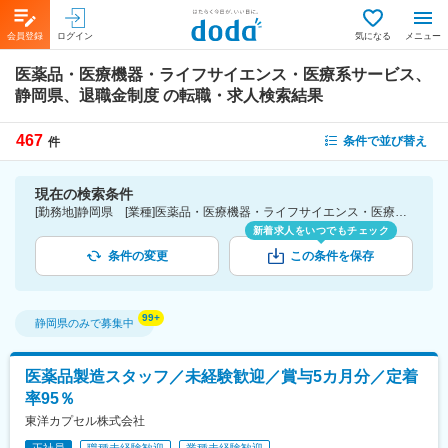
会員登録
ログイン
気になる
メニュー
医薬品・医療機器・ライフサイエンス・医療系サービス、
静岡県、退職金制度
の転職・求人検索結果
467
条件で並び替え
件
現在の検索条件
[勤務地]静岡県 [業種]医薬品・医療機器・ライフサイエンス・医療系サービス [詳細条件](待遇・福利厚生)退職金制度
新着求人をいつでもチェック
条件の変更
この条件を保存
静岡県
のみで募集中
医薬品製造スタッフ／未経験歓迎／賞与5カ月分／定着
率95％
東洋カプセル株式会社