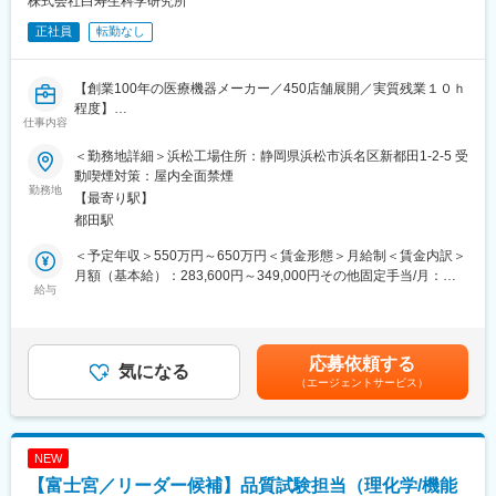
株式会社白寿生科学研究所
■組織構成：（静岡工場）従業員約350名／品質保証部50名
正社員
転勤なし
■魅力
・借り上げ社宅制度があり、家賃2割負担で住めます。社宅適用可
【創業100年の医療機器メーカー／450店舗展開／実質残業１０ｈ
否は会社承認になりますが、入社から8年間までご利用できます。
程度】
また、遠方の方については転居費用の負担もさせていただきま
仕事内容
100年の歴史を誇る電位治療器のパイオニアとしての実績を誇る
す。
当社にて、品質保証部の主任として品質マネジメントシステムの
・受託数・売上ともに増加中で、大手医薬品メーカーからの受託
＜勤務地詳細＞浜松工場住所：静岡県浜松市浜名区新都田1-2-5 受
維持管理業務をお任せします。
もあり、事業は安定しております。
動喫煙対策：屋内全面禁煙
勤務地
賞与は業績によって決まり、2022年度の賞与実績は、支給月数年
【最寄り駅】
■業務詳細
間7.0か月分(夏3.5カ月、冬3.5カ月）です。
都田駅
【詳細業務】品質保証部において、品質マネジメントシステム
・残業20時間程度でフレックス制度もあり、働きやすい環境でご
（QMS）の構築および維持管理業務を中心に、全体の方針を策定
ざいます。
＜予定年収＞550万円～650万円＜賃金形態＞月給制＜賃金内訳＞
し管理します。具体的には、ISO13485に基づく体制を整備し、各
月額（基本給）：283,600円～349,000円その他固定手当/月：
審査対応等を行い、法令遵守体制を確立することが求められま
給与
■同社について
45,500円～56,500円＜月給＞329,100円～405,500円＜昇給有無
す。
お客様からの高品質・低コスト・的確な納期対応といったニーズ
＞有＜残業手当＞有＜給与補足＞※ご経験やスキルを考慮し、同社
また、官庁等への申請や更新業務を担当し、医療機器の信頼性評
を実現するために、2005年には医薬品受託製造を行う最新設備を
規定により決定■昇給：年1回（7月）■賞与：年2回（6月、12月）
価・認証・承認に向けた業務を推進します。さらに、薬機法の改
整えた生産拠点として静岡工場が稼動開始し、2011年には更に工
賃金はあくまでも目安の金額であり、選考を通じて上下する可能
応募依頼する
正に伴う周知活動を行い、社内外への適切な情報提供と対応策の
気になる
場を拡大しました。
性があります。月給(月額)は固定手当を含めた表記です。
（エージェントサービス）
策定を実施します。
また当社はクオリティの高い品質の実現にこだわりっており、
独自のシステムを導入、業務の効率化と正確性の向上に努めてい
■ポジションの魅力
ます。
当社が提供する電位治療器「ヘルストロン」は約100年続く製品
NEW
で業界のパイオニアとして確固たる地位を築いております。
「良質で安価な製品・サービスの提供を通じて、人々の健康と豊
【富士宮／リーダー候補】品質試験担当（理化学/機能
また、製品開発部との距離が近く、お客様からのご意見を製品開
かな生活に貢献する」昭和29年創業以来、その理念へ向けて着実