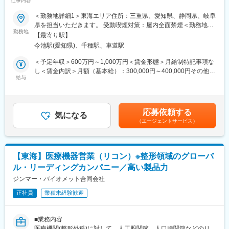
仕事内容
・中途9割・異業界出身の方がほとんど、30～40代の子育て世代
【はじめに】
も活躍しており、フランクで気さくな方が多いです。適宜チーム
＜勤務地詳細1＞東海エリア住所：三重県、愛知県、静岡県、岐阜
今回は、放射性医薬品（診断薬）のMRを募集します。SPECT検
チャット・月1回のMTG等でノウハウ共有しながら売上目標に向
県を担当いただきます。 受動喫煙対策：屋内全面禁煙＜勤務地詳
査やPET検査を中心とした核医学と呼ばれる画像診断に関わる
かって高め合える環境です！
勤務地
細2＞名古屋支店住所：愛知県名古屋市千種区内山3丁目7番3号
【最寄り駅】
「放射性医薬品」の情報提供を行います。
・本社での入社後研修に加え、BUDDY制度(3か月間のOJT)があ
（ＮＴＰプラザ千種内山5階）勤務地最寄駅：名古屋市営地下鉄東
今池駅(愛知県)、千種駅、車道駅
り、慣れるまでは先輩社員の同行となります。異業界の方もご安
山線／今池駅受動喫煙対策：屋内全面禁煙変更の範囲：会社の定
【魅力ポイント】
心ください◎
める事業所（リモートワーク含む）
＜予定年収＞600万円～1,000万円＜賃金形態＞月給制特記事項な
■やりがい：
し＜賃金内訳＞月額（基本給）：300,000円～400,000円その他固
国内シェアトップではありますが、核医学についてあまりご存じ
■最先端技術搭載の補聴器の魅力
給与
定手当/月：40,000円＜月給＞340,000円～440,000円＜昇給有無
ない医師やその他医療関係者に対して最新の学術情報の伝達が求
・iPhoneをはじめとしたApple製品からのダイレクト通信（無
＞有＜残業手当＞無＜給与補足＞月給340,000円～（基本給
められる非常にやりがいがあります。
線）が可能で、スマートフォンでの音量、低音/高音調節、聞き取
300,000円、諸手当40,000円～を含む/月）■季節賞与：年2回（7
りが困難な環境への対応などが可能な補聴器を販売しておりま
月、12月）■業績賞与：年1回（3月）※会社業績及び個人業績のタ
応募依頼する
■PET検査：
す！
気になる
ーゲット100％達成の場合支給■昇給：年1回※深夜就業した場合
（エージェントサービス）
PET検査は、現在注目されている、がんの診断・早期発見を可能
・当社の製品はＤＳＰ（デジタル信号処理）テクノロジーを応用
は、別途深夜手当支給賃金はあくまでも目安の金額であり、選考
にした画期的な診断法です。この分野はこれまで難しい分野と言
することによって、自動音声調整、雑音抑制・ハウリング抑制な
を通じて上下する可能性があります。月給(月額)は固定手当を含め
われてきましたが、医療費の高騰が叫ばれている昨今、早期から
どの機能を世界に先駆けて開発してており、高品質の「音」を提
た表記です。
の治療が益々重要視されている中で高い注目を集めています。
供可能とした製品を持っています！
【東海】医療機器営業（リコン）※整形領域のグローバ
・一見補聴器と気付かないスタイリッシュなデザインとカラー展
ル・リーディングカンパニー／高い製品力
■事業：
開があり、「補聴器を使ってみたいけれど、少し抵抗がある」と
主な事業分野であるSPECT・PETと呼ばれる核医学検査は、生体
ジンマー・バイオメット合同会社
いう方々の心のバリアを払拭する優れたデザイン性を兼ね備えて
内の微妙な変化をとらえて画像化する「分子イメージング」とい
います。
正社員
業種未経験歓迎
う技術であり、医療課題の克服に幅広く力を発揮できる可能性が
あります。特にPET検査はがん診療になくてはならないツールと
変更の範囲：会社の定める業務
なりましたが、当社は2005年に国内初のPET検査用放射性医薬品
■業務内容
の承認を取得し、現在は全国11か所の製造拠点のもと安定供給体
医療機関(整形外科)に対して、人工股関節、人口膝関節などのリコ