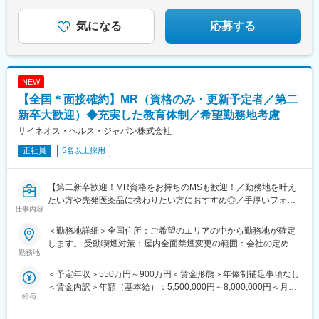
気になる
応募する
NEW
【全国＊面接確約】MR（資格のみ・更新予定者／第二
新卒大歓迎）◆充実した教育体制／希望勤務地考慮
サイネオス・ヘルス・ジャパン株式会社
正社員
5名以上採用
【第二新卒歓迎！MR資格をお持ちのMSも歓迎！／勤務地を叶え
たい方や先発医薬品に携わりたい方におすすめ◎／手厚いフォロ
仕事内容
ー体制・プロジェクトマネージャーとの連携強】
＜勤務地詳細＞全国住所：ご希望のエリアの中から勤務地が確定
【はじめに】
します。 受動喫煙対策：屋内全面禁煙変更の範囲：会社の定める
MR資格をお持ちの方（MRの実務未経験OK）をお待ちしておりま
勤務地
事業所
す。CSOの中でも特に手厚いサポート体制の中で、若手や経験が
＜予定年収＞550万円～900万円＜賃金形態＞年俸制補足事項なし
浅い方もMRとしてスキルが身に着く環境です。外資製薬メーカー
＜賃金内訳＞年額（基本給）：5,500,000円～8,000,000円＜月額
やバイオベンチャーとの繋がりが強く最先端の医薬品に携われる
給与
＞458,333円～666,666円（12分割）＜昇給有無＞有＜残業手当＞
チャンスがあります。
無＜給与補足＞同社は年俸制になります。別途以下のような手当