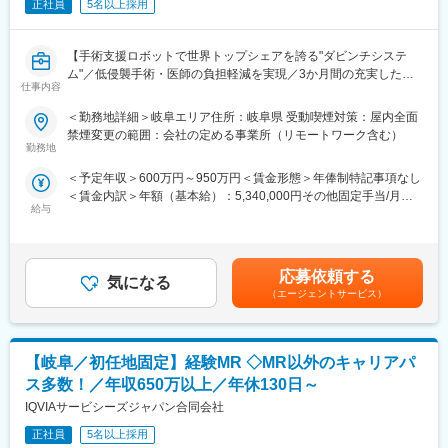
正社員
5名以上採用
■将来的なキャリア：
平均2年前後の医療機器営業プロジェクトが終了したのちは、また
別の医療機器プロジェクトに挑戦することも可能ですし、医薬品
【手術支援ロボットで世界トップシェアを誇る"ダビンチシステ
営業であるMRのプロジェクトに参加していただくことも可能で
ム"／低侵襲手術・医師の負担軽減を実現／3か月間の充実したト
仕事内容
す。
レーニング／高年収を目指せる】
医療営業として専門性を磨き管理職を目指すのはもちろん、他事
■業務内容：
＜勤務地詳細＞岐阜エリア住所：岐阜県 受動喫煙対策：屋内全面
業部やグループ会社への異動実績も豊富にございます。（※病院の
今回のクリニカルセールスは、当社の「ダヴィンチシステム」を
禁煙変更の範囲：会社の定める事業所（リモートワーク含む）
経営コンサル、医薬品メーカーのマーケティング支援、人事担当
導入している医療機関へ訪問し、ダビンチを使用した術式や症例
勤務地
者などの管理部門）
を増やしていく営業活動を行います。※製品を売る仕事ではありま
＜予定年収＞600万円～950万円＜賃金形態＞年俸制特記事項なし
営業経験を活かして様々なキャリアプランを実現できるのは、当
せん
＜賃金内訳＞年額（基本給）：5,340,000円その他固定手当/月：
社ならではの強みです。
〈具体的には〉
給与
55,000円＜月額＞500,000円（12分割）＜昇給有無＞有＜残業手
◇他の手術方法と比較して手術用ロボット"ダビンチシステム"を用
当＞有＜給与補足＞■年収構成：上記予定年収はベース給与＋平均
■どなたでもキャッチアップが可能な環境です！：
いた手術が患者様と外科医にもたらす効果を考慮し、エビデンス
的なインセンティブの金額です。賃金はあくまでも目安の金額で
文理問わず一から学べる環境を整えているため、専門知識は入社
をはじめとする様々な情報提供を行うことにより、利用のさらな
あり、選考を通じて上下する可能性があります。月給(月額)は固定
後に身に付ける意欲があれば問題ございません。 社員の活躍事例
る促進に繋げます。
応募依頼する
気になる
手当を含めた表記です。
についての詳細は、是非こちらのURLも併せてご覧ください。
※泌尿器科では同社製品を使っているものの他の科で使って頂けて
（エージェントサービス）
https://healthcarecareerpark.iqvia.com/
いない場合など、使用経験の無い医師へのアプローチを含む
◇外科医、医療スタッフとのダビンチ手術に関するMTG、ダヴィ
変更の範囲：会社の定める業務
ンチを使用した手術への立会い
【岐阜／初任地固定】経験MR ◇MR以外のキャリアパ
◇サーティフィケイト（手術用ロボット"ダビンチシステム"を使用
するための認定証）取得サポート。同社製品の適性使用のための
ス多数！／年収650万以上／年休130日～
医療従者とのトレーニング。
IQVIAサービシーズジャパン合同会社
■働き方
正社員
5名以上採用