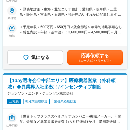
仕事内容
【米国No.1CSO！日本だけでなく世界市場トップ級シェアの業界
※配属入社後に確定予定／ご希望や適性を考慮し、1つ目のプロジ
大手企業で安定就業】
ェクトは製薬・医療機器メーカーのいずれかに配属します。
＜勤務地詳細＞東海・北陸エリア住所：愛知県・岐阜県・三重
配属後も知識とスキルアップのために様々な研修をご用意してい
県・静岡県・富山県・石川県・福井県のいずれかに配属します 受
■ 仕事概要
ます。
勤務地
動喫煙対策：屋内全面禁煙変更の範囲：会社の定める事業所
未経験から、医療業界の専門職であるMR（医薬情報担当者）とし
＜予定年収＞500万円～650万円＜賃金形態＞年俸制補足事項なし
てキャリアをスタートできるポジションです。
■明確な評価制度／やりがいや努力がきちんと報われる報酬制度
＜賃金内訳＞年額（基本給）：3,600,000円～4,500,000円＜月額
当社は製薬・医療機器メーカーの営業業務を担う
自身の成果や頑張りが客観的に評価され、年収に反映されます。
給与
＞300,000円～375,000円（12分割）＜昇給有無＞有＜残業手当＞
「CSO（Contract Sales Organization）」で、多くの未経験者が
また、在籍年数が増えると永年勤続報奨金や四半期一時金などの
有＜給与補足＞同社は年俸制になります。別途以下のような手当
MRとして活躍し、その後メーカー正社員へ転籍した実績も豊富で
手当もアップします。つまり、やりがいや努力がきちんと報われ
があります。・プロジェクト賞与：会社及び個人業績により変
す。
る報酬制度になっています。
動・四半期一時金：10万円（四半期に1回、10万円程度支給）※た
2カ月の集中研修で業界の基礎から学べるため、医療業界が初めて
応募依頼する
気になる
だし支給条件有。他、永続勤務報奨金（3年勤務5万円支給、5年
の方でも安心して挑戦できます。
■豊富なキャリアプランとサポート体制
（エージェントサービス）
勤務10万円…）ございます。賃金はあくまでも目安の金額であ
営業職ならではの「提案スキル」だけでなく、専門知識を持って
志向性やその時の環境に応じて「１つの領域で専門性を高める」
り、選考を通じて上下する可能性があります。月給(月額)は固定手
医師などに提案するため、市場では需要が高まり、希少性も増し
「幅広い疾患をカバーできるオールラウンダーになる」「本社部
当を含めた表記です。
ています。
門（マネージャー、研修部門など）へのキャリアチェンジ」など
【1day選考会◇中部エリア】医療機器営業（外科領
幅広いキャリアプランがあります。
・MRとは
また、同社マネージャーのほとんどは、MRからキャリアをチェン
域）◆異業界入社多数！/インセンティブ制度
主に医師や薬剤師等へ、担当製品の情報提供を行います。担当施
ジしているメンバーです。担当マネージャーが定期的に面談を行
ジョンソン・エンド・ジョンソン株式会社
設の患者様に応じた情報提供や、担当製品の処方後の情報収集を
い、分からないことや将来のキャリアに関してサポートします。
行います。
正社員
職種未経験歓迎
業種未経験歓迎
※MRだけでなく、医療機器営業職としてアサインされる可能性も
変更の範囲：会社の定める業務
ございます。
【世界トップクラスのヘルスケアカンパニー/機械メーカー、不動
産、金融など異業界出身多数！/入社時研修3か月、階層別研修な
■ 丁寧な研修・支援体制
仕事内容
ど手厚い研修体制/キャリアパス充実/圧倒的な製品力/業界トップ
入社後は2カ月間の研修（オンライン・対面両方）があります。基