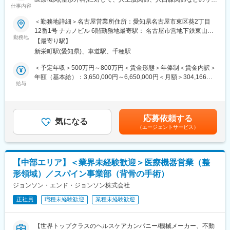
制を整えております。
仕事内容
ン製品の営業活動を行っていただきます。既存営業が中心で、ド
クターと関係構築を進めながら、患者様の1人1人に合わせた提案
＜勤務地詳細＞名古屋営業所住所：愛知県名古屋市東区葵2丁目
【業務内容】
を行っていただきます。
12番1号 ナカノビル 6階勤務地最寄駅： 名古屋市営地下鉄東山線
■最新の学術情報の伝達：
＜具体的な業務例＞
勤務地
／新栄町駅受動喫煙対策：屋内全面禁煙変更の範囲：会社の定め
核医学における最新の学術情報を伝達することが、同社のMRに与
【最寄り駅】
・担当する製品の提案、技術サポート（手術の立会いあり／週10
る事業所
えられた最大のミッションです。病院スタッフを対象にした説明
新栄町駅(愛知県)、車道駅、千種駅
件程度）
会の開催、検査データの解析方法のアドバイスも行います。
・最新の医療関連情報の提供、医療機関へのサポート（勉強・セ
＜予定年収＞500万円～800万円＜賃金形態＞年俸制＜賃金内訳＞
ミナーの主催など）
年額（基本給）：3,650,000円～6,650,000円＜月額＞304,166円
■講演会の開催：
・販売代理店へのサポート（製品情報の提供・勉強会の主催な
給与
～554,166円（12分割）＜昇給有無＞有＜残業手当＞無＜給与補
大学病院等の医師とともに近隣の開業医を対象とした講演会を開
ど）
足＞上記年収には100％達成時のセールスインセンティブを含
催し、地域の医師へPET検査の有用性を推奨するなど、病診連携
・各種学会への参加
む。（年俸制+セールスインセンティブ）※現年収や経験をふまえ
の推進も業務に含まれます。
■担当エリア：東海（愛知・岐阜・三重）
つつ、選考を通じて変動する可能性がある為、上記条件を約束で
応募依頼する
■担当製品：人工股関節、人口膝関節など
気になる
きるものではありません。■インセンティブ：年間目標を個人・チ
■その他：
（エージェントサービス）
■本ポジションの魅力
ーム・会社の3つの軸で100％達成した場合、135万円を支給賃金
診断補助として使用する画像解析ツール（ソフト）の紹介・説
ジンマー・バイオメット社は、整形外科領域ではトップクラスの
はあくまでも目安の金額であり、選考を通じて上下する可能性が
明・導入・解説等も診療科医師や放射線科に行います。
会社で、整形のドクターで知らない人はほとんどいません。 整形
あります。月給(月額)は固定手当を含めた表記です。
外科分野は高齢化によりもっとも伸びる市場の一つです。
【訪問先】
【中部エリア】＜業界未経験歓迎＞医療機器営業（整
製品力・製品数がありますので、患者の多種多様な疾患に対し幅
核医学診断設備を有する国公立や私立の大規模病院が中心になり
形領域）／スパイン事業部（背骨の手術）
広い提案ができます。また、実際に自分の売った製品で患者の
ます。放射線科、脳外科、循環器内科などが主な訪問先です。
QOL向上を叶えられたお話をドクター経由で聞くこともある、非
ジョンソン・エンド・ジョンソン株式会社
※医師のアポイントを取り、学術的情報の提供がメインの業務で
常に社会貢献度の高い営業職になります。
す。
正社員
職種未経験歓迎
業種未経験歓迎
■働き方
直行直帰のワークスタイルですので、ご自身の裁量次第でフレキ
【入社後について】
シブルなスケジューリングも可能です。エリア毎に週1回のペース
約1か月ほど製剤などの研修を行い、顧客先への訪問は先輩社員と
【世界トップクラスのヘルスケアカンパニー/機械メーカー、不動