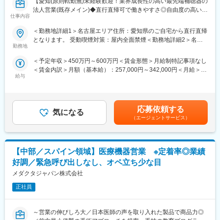
【愛知(原則転勤無)未経験歓迎！業界成長性の高い最先端補聴器の
■エリアを跨ぐ転勤なし：
法人営業(既存メイン)◆直行直帰可で働きやすさ◎自由度の高い営
初任地希望だけでなく、エリアを跨いでの転勤はないため、転勤
仕事内容
業スタイルで、自身の市場価値を高めませんか？～中途9割・フラ
負担が軽減できます。2ndプロジェクト以降も希望や適性に応じ
ンクな社風～】
て、アサインを検討します。
＜勤務地詳細1＞名古屋エリア住所：愛知県のご自宅から直行直帰
となります。 受動喫煙対策：屋内全面禁煙＜勤務地詳細2＞名古
■業務内容
■キャリアの選択肢を広げる働き方：
勤務地
屋エリア住所：三重県のご自宅から直行直帰となります。 受動喫
当社の主力製品である最先端技術を搭載した補聴器や、関連ソフ
スペシャリティ領域への挑戦、新薬PJなど市場価値を高める機
煙対策：屋内全面禁煙＜勤務地詳細3＞名古屋エリア住所：岐阜県
＜予定年収＞450万円～600万円＜賃金形態＞月給制特記事項なし
トウェアの提案及び販売フォローを行っていただきます！
会、自身の強みを活かしたPJ相談などが可能です。定期的な面談
のご自宅から直行直帰となります。 受動喫煙対策：屋内全面禁煙
＜賃金内訳＞月額（基本給）：257,000円～342,000円＜月給＞
・担当エリア：愛知、三重、岐阜、福井、石川のうち一部
を通じて、その時々に応じたプロジェクトを提示するなどフレキ
変更の範囲：会社の定める事業所
給与
257,000円～342,000円＜昇給有無＞有＜残業手当＞無＜給与補足
※福井・石川は月1~2回の宿泊出張あり(約3日間)
シブルにキャリアが形成できます。その他、本社部門（マネージ
＞■給与は前職考慮の上、決定致します。■想定年収＝月給×17.5
・担当顧客：
ャー、研修部門など）への道もあります。
ヶ月分 実績：夏期冬期賞与は各1.25ヶ月分■四半期ごとにイン
（1）補聴器専門店(製品技術や集客に関する情報提供を行いま
センティブがあります。100%達成で年間3.0ヶ月分です。賃金は
す）
■明確な評価制度：
応募依頼する
気になる
あくまでも目安の金額であり、選考を通じて上下する可能性があ
（2）眼鏡店(販売員への製品説明等、販売におけるトレーニング
自身の成果や頑張りが客観的に評価され、年収に反映されます。
（エージェントサービス）
ります。月給(月額)は固定手当を含めた表記です。
を行います）
また、在籍年数が増えると永年勤続報奨金や四半期一時金などの
★業界成長性・需要は今後もますます高まっていく業界の為、ご
手当もアップします。つまり、やりがいや努力がきちんと報われ
自身の裁量で様々なスキルを身に付けながら安定した就業が叶
る報酬制度になっています。
【中部／スパイン領域】医療機器営業 ※定着率◎業績
う、魅力的なポジションです！
【サポート体制】
好調／緊急呼び出しなし、オペ立ち少な目
■働き方
配属後は担当マネージャーが丁寧に支援します。日々の仕事の悩
メダクタジャパン株式会社
・社用車にて1日の平均4店舗程訪問します
みや、キャリア形成の相談等、伴走者として活躍をサポートしま
・直行直帰可・ご自身で業務設計頂くため、裁量を持って働くこ
正社員
す。また知識・スキルレベルを上げるために様々な研修をご用意
とができます◎
しています。
・顧客先が土日営業の場合は休日出勤となる場合もありますが、
～営業の伸びしろ大／日本医師の声を取り入れた製品で商品力◎
しっかりと振替休日を取得いただけます◎
変更の範囲：会社の定める業務