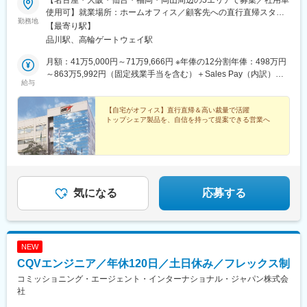
【名古屋・大阪・仙台・福岡・岡山周辺の5エリアで募集／社用車
■研修・教育：
使用可】就業場所：ホームオフィス／顧客先への直行直帰スタイ
業界・企業・製品理解のため、東京本社で1～2か月の初期研修を
勤務地
ル(1)名古屋エリア愛知県、岐阜県、福井県、三重県(2)大阪エリア
【最寄り駅】
実施。実機に触れて基礎を習得後配属。配属後もOJTやeラーニン
滋賀県、京都府、大阪府、兵庫県、奈良県、和歌山県(3)仙台エリ
品川駅、高輪ゲートウェイ駅
グで未経験者も成長可能な体制です。基礎重視で安心して学べる
ア宮城県、青森県、秋田県、山形県、岩手県、福島県※上記東北6
環境。
件をチームで担当(4)福岡エリア福岡県、大分県、佐賀県、熊本
月額：41万5,000円～71万9,666円 ※年俸の12分割年俸：498万円
■留意事項：
県、長崎県、宮崎県、鹿児島県、沖縄県(5)岡山エリア鳥取県、島
～863万5,992円（固定残業手当を含む）＋Sales Pay（内訳）年
ジョンソン・エンド・ジョンソンは、当社の整形外科事業を分
給与
根県、岡山県、広島県、山口県※今後は東京エリアでの募集も予定
額（基本給）：450万円～800万円固定残業手当：月4万円～5万
離・独立（セパレーション）し、DePuy Synthes として独立した
です。◎社用車での訪問が可能です◎訪問のない日は在宅勤務と
3,000円（12時間分）※超過した時間外労働の残業手当は追加支給
企業を設立する計画を発表しています。必要な諸条件が満たされ
なります◎研修、社内の打ち合わせ、イベント等で出社が発生す
◎Sales Pay：年額（基本給）の10％支給あり
【自宅がオフィス】直行直帰＆高い裁量で活躍
ることを前提に、18～24ヶ月以内に完了する見込みです。本ポジ
トップシェア製品を、自信を持って提案できる営業へ
る可能性がございます◎転勤は基本ありません本社：東京都港区
ションはセパレーション完了後、DePuy Synthes の従業員として
港南1-8-15 Wビル14F受動喫煙対策：敷地内全面禁煙
雇用される予定であり、同社の雇用体系・プログラム・ポリシ
ー・福利厚生が適用されます。詳細は、適切なタイミングで
DePuy Synthes より別途通知される予定です。
気になる
応募する
変更の範囲：会社の定める業務
NEW
CQVエンジニア／年休120日／土日休み／フレックス制
コミッショニング・エージェント・インターナショナル・ジャパン株式会
社