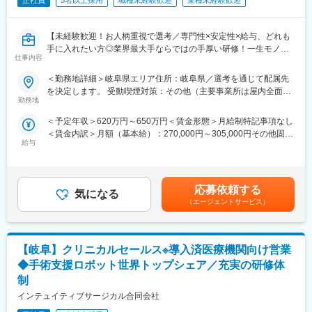
正社員
5名以上採用
職種未経験歓迎
業種未経験歓迎
【未経験歓迎！お人柄重視で選考／専門性×安定性×給与、どれも
手に入れたい方◎業界最大手ならではの手厚い研修！一生モノの
仕事内容
スキルを磨く／マーケ・コンサル・管理部門など将来のキャリア
パス豊富】
＜勤務地詳細＞岐阜県エリア住所：岐阜県／選考を通じて配属先
を決定します。 受動喫煙対策：その他（主要事業所は屋内全面禁
＼そもそも「IQVIA」とは？／
勤務地
煙）変更の範囲：会社の定める事業所
IQVIAはヘルスケア業界で活躍する企業様を様々な側面から支援す
＜予定年収＞620万円～650万円＜賃金形態＞月給制特記事項なし
る「CSO」という業界で世界最大手の企業です。今回はIQVIAの
＜賃金内訳＞月額（基本給）：270,000円～305,000円その他固定
正社員として、クライアントである医療機器メーカーの名刺を持
給与
手当/月：35,000円＜月給＞305,000円～340,000円＜昇給有無＞
って営業活動を行っていただきます。人々の命を守る商材に携わ
有＜残業手当＞無＜給与補足＞【残業手当について】管理監督者
るため、社会貢献性と安定性を兼ね備えたお仕事です。
の承認の上、研究会、顧客との会議等が発生する場合、別途残業
手当支給する。【補足】プロジェクト稼働手当(35,000円)、外勤
■具体的な業務内容：
応募依頼する
気になる
日当（1日1,500円／外勤3.5時間以上）■変動賞与制（6月・12
IQVIAにご入社後、新人研修を経たのちに、平均して2～3年単位
（エージェントサービス）
月・3月）※平均実績6ヶ月分■インセンティブ：3月（対象者）賃
で実施される医療機器営業のプロジェクトに配属させていただき
金はあくまでも目安の金額であり、選考を通じて上下する可能性
ます。
があります。月給(月額)は固定手当を含めた表記です。
医療機器の営業担当者として、クライアントである医療機器メー
【岐阜】クリニカルセールス※導入済医療機関向け営業
カーの名刺を携えて基幹病院などの医師や看護師など医療従事者
の方々との面談を通して、製品に関わる情報提供や扱い方のレク
◆手術支援ロボット世界トップシェア／充実の研修体
チャーなどの営業活動を行っていただきます。
制
※今回のプロジェクトについての詳細は面接の場でご説明させてい
インテュイティブサージカル合同会社
ただきます。