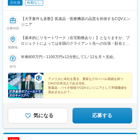
正社員
転勤なし
【大手案件も多数】医薬品・医療機器の品質を担保するCQVエン
ジニア
仕事内容
【基本的にリモートワーク（在宅勤務あり）】となりますが、プ
ロジェクトによっては全国のクライアント先への出張・駐在とな
勤務地
ります。※配属となるプロジェクトについては、スキルや経験を考
慮の上決定いたします。
年俸800万円～1100万円※12分割して1／12を月々支給。
給与
アメリカに本社を置き、豊富なグローバル実績を持つ
CAIの日本法人である当社。
医薬品・バイオ領域でCQVエンジニアとして市場価値を
高めませんか？
◎年収800万円以上
◎完全週休2日制
◎グローバル基準の環境
◎トレーニング制度充実
気になる
応募する
NEW