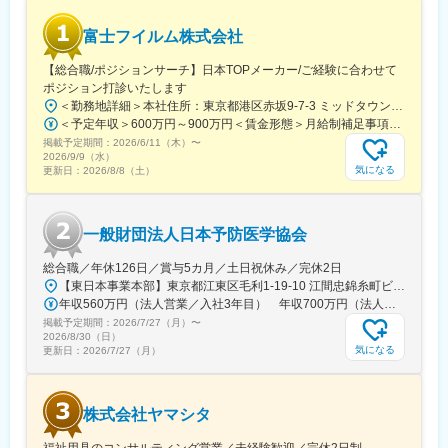
ーのほとんどは、MRからキャリアをチェンジしているメンバーで
す。担当マネージャーが定期的に面談を行い、分からないことや
富士フイルム株式会社
将来のキャリアに関してサポートをしていきます。
【総合職/ポジションサーチ】日本TOPメーカー/ご経験に合わせて
《職種に関して》
ポジション打診いたします
■MRとは主に医師や薬剤師等へ、担当製品の情報提供を行いま
＜勤務地詳細＞本社住所：東京都港区赤坂9-7-3 ミッドタウン・ウェスト勤務地最寄駅：東京メトロ日比谷線／都営大江戸線／六本木駅受動喫煙対策：敷地内全面禁煙
す。担当施設の患者様に応じた情報提供や、担当製品の処方後の
＜予定年収＞600万円～900万円＜賃金形態＞月給制補足事項なし＜賃金内訳＞月額（基本給）：300,000円～500,000円＜月給＞300,000円～500,000円＜昇給有無＞有＜残業手当＞有賃金はあくまでも目安の金額であり、選考を通じて上下する可能性があります。月給(月額)は固定手当を含めた表記です。
情報収集を行います。
掲載予定期間：
2026/6/11（木）
〜
2026/9/9（水）
気になる
更新日：
2026/8/8（土）
変更の範囲：会社の定める業務
一般財団法人日本予防医学協会
総合職／年休126日／賞与5カ月／土日祝休み／完休2日
【東日本事業本部】東京都江東区毛利1-19-10 江間忠錦糸町ビル※訪問先からの直行直帰が可能です！＜アクセス＞・JR総武線（快速・各駅停車）／東京メトロ半蔵門線 錦糸町駅より徒歩5分・東京メトロ半蔵門線／都営新宿線 住吉駅より徒歩5分※受動喫煙対策:屋内全面禁煙
年収560万円（法人営業／入社3年目） 年収700万円（法人営業・チームリーダー／入社5年目）
掲載予定期間：
2026/7/27（月）
〜
2026/8/30（日）
気になる
更新日：
2026/7/27（月）
株式会社ヤマシタ
福祉用具のコンサルティング営業／未経験歓迎／完休2日制