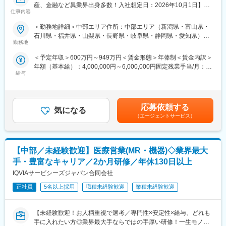
でミーティングを行いますし(エリアにより差異あり)、社内イント
同行していただくことを想定しています。
産、金融など異業界出身多数！入社想定日：2026年10月1日】
ラネットから学術文献などのナレッジが共有可能のため、直行直
仕事内容
■業務詳細
帰に不安な方でも安心していただけます。
変更の範囲：会社の定める業務
担当エリアの病院（主に医師）に対し、当社にて扱っている製品
＜勤務地詳細＞中部エリア住所：中部エリア（新潟県・富山県・
■教育制度
を提案していただきます。医師のニーズを掘り下げた上で解決に
石川県・福井県・山梨県・長野県・岐阜県・静岡県・愛知県）を
当社ではトレーニングルームとオンラインのハイブリッドでの研
最適なソリューションを提案する、コンサルティングのような営
勤務地
担当 ※詳細は入社後に決定受動喫煙対策：屋内全面禁煙変更の範
修もあります。研修期間は3～6ヶ月間。医療ビジネスや整形外科
業スタイルになります。
囲：会社の定める事業所
の基礎知識、製品知識などしっかりと身につけることができま
＜予定年収＞600万円～949万円＜賃金形態＞年俸制＜賃金内訳＞
す。
年額（基本給）：4,000,000円～6,000,000円固定残業手当/月：
＜具体的な業務内容＞
■フォロー体制
給与
50,000円～65,000円（固定残業時間20時間0分/月）超過した時間
・担当する製品の提案、技術サポート（手術の立会いあり）
未経験からスタートしたメンバーが多いため、新人をサポートす
外労働の残業手当は追加支給＜月額＞383,333円～565,000円（12
・最新の医療関連情報の提供、医療機関へのサポート（勉強・セ
る風土は全拠点をまたいで浸透しています。「メンター制度」も
分割）（一律手当を含む）＜昇給有無＞有＜残業手当＞有＜給与
ミナーの主催など）
取り入れており、独り立ちまでメンターを中心に、全てマンツー
補足＞※ご経験やスキルを考慮し決定いたします。※上記年収はイ
・販売代理店へのサポート
応募依頼する
マン指導でサポートいたします。またメンターだけではなく「チ
気になる
ンセンティブを含む金額です。賃金はあくまでも目安の金額であ
・各種学会への参加
（エージェントサービス）
ームで協力して業務を遂行していく」のが当社流です。
り、選考を通じて上下する可能性があります。月給(月額)は固定手
■幅広いキャリアパス
当を含めた表記です。
■事業部について：
将来は、エリアを統括するリージョナルマネージャー (30代前半
オーソペディックス事業本部は、整形領域で使用されるインプラ
のリージョナルマネージャーもいます)、または営業スペシャリス
【中部／未経験歓迎】医療営業(MR・機器)◇業界最大
ント製品を取り扱っています。今回採用するのはスパイン事業部
トとしての専門職、マーケティングのキャリアパスも開かれてい
の営業職を募集しております。
手・豊富なキャリア／2か月研修／年休130日以上
ます。
IQVIAサービシーズジャパン合同会社
■スパイン事業部：
変更の範囲：会社の定める業務
「せぼね」と呼ばれている「脊椎」は、体幹の支持や可動、脊髄
正社員
5名以上採用
職種未経験歓迎
業種未経験歓迎
や神経の保護など、体にとって非常に重要な役割を担っていま
す。椎間板ヘルニアなどの病気や交通事故などの外傷への手術治
【未経験歓迎！お人柄重視で選考／専門性×安定性×給与、どれも
療に用いる脊椎固定用インプラントや手術器械を供給すること
手に入れたい方◎業界最大手ならではの手厚い研修！一生モノの
で、脊椎疾患の患者さんの悩みに応えています。脊椎脊髄外科領