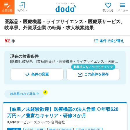
会員登録
ログイン
気になる
メニュー
医薬品・医療機器・ライフサイエンス・医療系サービス、
岐阜県、外資系企業
の転職・求人検索結果
52
条件で並び替え
件
現在の検索条件
[勤務地]岐阜県 [業種]医薬品・医療機器・ライフサイエンス・医療系サービス [詳細条件](会社・職場の環境)外資系企業
新着求人をいつでもチェック
条件の変更
この条件を保存
岐阜県
のみで募集中
【岐阜／未経験歓迎】医療機器の法人営業 ◇年収620
万円～／豊富なキャリア・研修３か月
IQVIAサービシーズジャパン合同会社