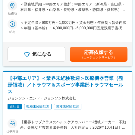
シェアの製品多数/インセンティブ制度/入社想定日：2026年10月1
本的なビジネスマナーから、医療営業として必要な知識まで、同
＜勤務地詳細＞中部エリア住所：中部エリア（新潟県・富山県・
日】
期社員と支えあいながら習得することが可能です。
石川県・福井県・山梨県・長野県・岐阜県・静岡県・愛知県）を
※配属先は入社後に確定する予定です。
勤務地
担当 ※詳細は入社後に決定受動喫煙対策：屋内全面禁煙変更の範
★自分の提案が、医療現場の課題解決に繋がる営業職です！
また、配属後も一人ひとりの知識とスキルアップのために様々な
囲：会社の定める事業所
＜予定年収＞600万円～1,000万円＜賃金形態＞年俸制＜賃金内訳
★個人の裁量が大きく、年齢・性別関係・社歴関係なく活躍でき
研修を用意しています。
＞年額（基本給）：4,000,000円～6,000,000円固定残業手当/月：
る環境です！
給与
50,000円～65,000円（固定残業時間20時間0分/月）超過した時間
★研修制度が非常に手厚く、医療機器営業のキャリア形成には最
■明確な評価制度／やりがいや努力がきちんと報われる報酬制度
外労働の残業手当は追加支給＜月額＞383,333円～565,000円（12
適な環境です！
自身の成果や頑張りが客観的に評価され、年収に反映されます。
分割）（一律手当を含む）＜昇給有無＞有＜残業手当＞有＜給与
また、在籍年数が増えると永年勤続報奨金や四半期一時金などの
補足＞※ご経験やスキルを考慮し決定いたします。※上記はインセ
■業務詳細
手当もアップします。つまり、やりがいや努力がきちんと報われ
応募依頼する
気になる
ンティブを含む金額です。賃金はあくまでも目安の金額であり、
担当エリアの病院（主に医師）に対し、当社にて扱っている製品
る報酬制度になっています。
（エージェントサービス）
選考を通じて上下する可能性があります。月給(月額)は固定手当を
を提案していただきます。医師のニーズを掘り下げた上で解決に
含めた表記です。
最適なソリューションを提案する、コンサルティングのような営
■豊富なキャリアプランとサポート体制
業スタイルになります。
志向性やその時の環境に応じて「特定の領域で専門性を高める」
【中部エリア】＜業界未経験歓迎＞医療機器営業（整
＜具体的な業務内容＞
「幅広い疾患をカバーできるオールラウンダーになる」「本社部
・担当する製品の提案、技術サポート（手術の立会いあり）
門（マネージャー、研修部門など）へのキャリアチェンジ」など
形領域）／トラウマ＆スポーツ事業部トラウマセール
・最新の医療関連情報の提供、医療機関へのサポート（勉強・セ
幅広いキャリアプランがあります。
ス
ミナーの主催など）
また、弊社のマネージャーのほとんどは、MRからキャリアチェン
ジョンソン・エンド・ジョンソン株式会社
・販売代理店へのサポート
ジしたメンバーです。担当マネージャーが定期的に面談を行い、
・各種学会への参加
分からないことやキャリアに関してサポートします。
正社員
職種未経験歓迎
業種未経験歓迎
・担当施設の患者集患の提案、実行
※担当病院数は10～15施設ほどです。
変更の範囲：会社の定める業務
※緊急の呼び出し等は発生いたしません。
【世界トップクラスのヘルスケアカンパニー/機械メーカー、不動
産、金融など異業界出身多数！入社想定日：2026年10月1日】
仕事内容
■担当製品
■業務詳細