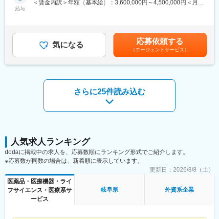
＜賃金内訳＞年額（基本給）：3,600,000円～4,500,000円＜月額
これまでの経験を活かして新たなフィールドで活躍したい方を歓
品。
給与
＞300,000円～375,000円（12分割）＜昇給有無＞有＜残業手当＞
迎いたします。
有＜給与補足＞同社は年俸制になります。別途以下のような手当
■事業の特徴：
があります。・プロジェクト賞与：会社及び個人業績により変
《おススメポイント》
高齢化社会が進行するなか、医療費の削減は喫緊の課題であり、
動・四半期一時金：10万円（四半期に1回、10万円程度支給）※た
■夜勤なし！日勤・土日祝休みで働き方改善・ワークライフバラン
応募依頼する
国策としてバイオシミラー普及促進の方針を打ち出しています。
気になる
だし支給条件有。他、永続勤務報奨金（3年勤務5万円支給、5年
スの両立が叶う！
（エージェントサービス）
セルトリオンは、抗体医薬品のバイオシミラーを世界規模で研究
勤務10万円…）ございます。賃金はあくまでも目安の金額であ
■明確な評価制度あり！自身の成果や頑張りが客観的に評価され、
開発から臨床試験、規制関連業務、製造、流通まで、バイオ医薬
り、選考を通じて上下する可能性があります。月給(月額)は固定手
年収に反映されます。また、在籍年数が増えると永年勤続報奨金
品事業の全プロセスに対応するワンストップソリューションを提
当を含めた表記です。
や四半期一時金などの手当もアップします。つまり、やりがいや
供することで、世界中の患者様にバイオ医薬品の新しい治療の選
努力がきちんと報われる報酬制度になっています。
択肢をお届けしています。
さらに25件読み込む
《丁寧な研修・支援体制で成長を応援！》
変更の範囲：会社の定める業務
入社後は2カ月間の研修制度がありますので、未経験の方も安心し
てご応募ください！同期社員と一緒に集中的に研修を行い、その
後配属先に応じた製品研修を行います。
※配属は入社後に確定する予定です。
人気求人ランキング
また、配属後も一人ひとりの知識とスキルレベルを上げるために
dodaに掲載中の求人を、応募数順にランキング形式でご紹介します。
様々な研修をご用意しています。
※応募数が同数の場合は、新着順に表示しています。
更新日：
2026/8/8（土）
《あなたの想いを実現する豊富なキャリアプランとサポート体
制！》
医薬品・医療機器・ライ
志向性やその時の環境に応じてや「１つの領域で専門性を高め
岐阜県
外資系企業
フサイエンス・医療系サ
る」「幅広い疾患をカバーできるオールラウンダーになる」「本
ービス
社部門（マネージャー、研修部門など）へのキャリアチェンジ」
など幅広いキャリアプランがあります。また、弊社のマネージャ