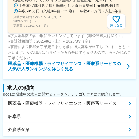
【全国27都府県／原則転勤なし／直行直帰可】★勤務地は希望を考慮★拠点により車通勤OK※充足状況により、ご希望の勤務地での募集が終了している場合があります。※転居を伴う転勤の有無は、半年ごとに希望を伺い、選択いただけます。■東北■・宮城県（仙台市）■関東■・東京都（東京23区など）・神奈川県（横浜市など）・埼玉県（さいたま市など）・千葉県（千葉市など）・茨城県（水戸市）・栃木県（宇都宮市／足利市）・群馬県（前橋市）■東海■・愛知県（名古屋市／豊田市／豊橋市／小牧市）・静岡県（静岡市／浜松市／沼津市／焼津市／富士市）・岐阜県（岐阜市）・三重県（四日市市）■信越・北陸■・長野県（長野市）・山梨県（甲府市）・石川県（金沢市）・富山県（富山市）・福井県（福井市）■関西■・大阪府・兵庫県（神戸市／尼崎市／姫路市）・京都府（京都市）・奈良県（奈良市／天理市）・滋賀県（大津市／彦根市）・和歌山県（和歌山市／田辺市）■中国■・広島県（広島市）・岡山県（岡山市）■四国■・香川県（高松市）■九州■・福岡県（福岡市）
年収535万円（入社3年目／29歳） 年収450万円（入社2年目／26歳）
掲載予定期間：
2026/7/13（月）
〜
2026/9/13（日）
気になる
更新日：
2026/7/13（月）
※求人応募数の多い順にランキングしています（非公開求人は除く）。
※集計対象期間：2026/8/1（土）～2026/8/7（金）
※事情により掲載終了予定日よりも前に求人募集が終了していることもご
ざいます。その場合は当サイトから応募はできませんので、あらかじめご
了承ください。
医薬品・医療機器・ライフサイエンス・医療系サービス
の
人気求人ランキングを詳しく見る
求人の傾向
dodaに掲載中の求人に関するデータを、カテゴリごとにご紹介します。
医薬品・医療機器・ライフサイエンス・医療系サービス
岐阜県
外資系企業