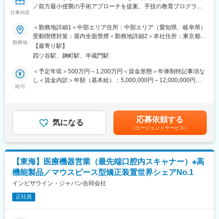
いるため、自信をもった営業活動が可能です。
／前方最小侵襲の手術アプローチを提案、手技の教育プログラム
仕事内容
も提供～
▽業務内容
＜勤務地詳細1＞中部エリア住所：中部エリア（愛知県、岐阜県）
整形外科等のドクターに対し、ご自宅からの直行直帰でスパイン
▽概要
受動喫煙対策：屋内全面禁煙＜勤務地詳細2＞本社住所：東京都千
機器の営業活動を行います。営業のスタイルは深耕営業で、医師
・同社はスイスに本社を置き、世界45か国で事業展開するジョイ
勤務地
代田区麹町5-3-5 麹町中田ビル2階勤務地最寄駅：JR・東京メトロ
との関係構築によるアカデミカルな営業スタイルを重要視してい
【最寄り駅】
ント・スパイン領域の医療機器メーカーです。
線／四ツ谷駅受動喫煙対策：屋内全面禁煙変更の範囲：会社の定
ます。
四ツ谷駅、麹町駅、半蔵門駅
・患者の肉体的負担が少ない、前方最小侵襲手術（AIMS）に強み
める事業所
（1）製品PR活動
を持っています。製品のほか、医師に向けた手技の教育プログラ
＜予定年収＞500万円～1,200万円＜賃金形態＞年俸制特記事項な
（2）製品に関連する情報提供（手術手技、臨床データ、医学情報
ムやAR技術を用いたサポートシステムも提供しており、既にグロ
し＜賃金内訳＞年額（基本給）：5,000,000円～12,000,000円＜
等）
ーバルでTOP5シェアながら、過去10年で平均25%と非常に高い
給与
月額＞416,666円～1,000,000円（12分割）＜昇給有無＞有＜残業
（3）ドクター・ナースへの勉強会（独自の教育施設等を使用）
成長率で規模を拡大。
手当＞無＜給与補足＞上記はあくまでも目安の年収金額であり、
※手術の立ち会いは原則別ポジションで実施します。初オペの場合
・日本でも更に事業展開を進めていくため、積極的な増員採用を
選考を通じて上下する可能性があります。また、予定年収以外
など、顧客の要請に応じて同席するケースはありますが頻度は少
進めています。
に、ターゲットボーナスのインセンティブがあります。賃金はあ
な目です。
応募依頼する
気になる
くまでも目安の金額であり、選考を通じて上下する可能性があり
（エージェントサービス）
▽求人のポイント
ます。月給(月額)は固定手当を含めた表記です。
▽入社後のイメージ
★拡大フェーズで様々なチャンス
ご経験にもよりますが、基本的には座学研修を1週間実施したあ
拡大期のため、新規開拓による評価の機会、部門や拠点拡大によ
と、営業同行やオペの見学を行いながら半年～1年ほどかけて教育
る昇進の機会など、営業における白地・伸びしろが大きくキャリ
していきます。
【東海】医療機器営業（最先端口腔内スキャナー）※高
アアップのチャンスが多くあります。
機能製品／マウスピース型矯正装置世界シェアNo.1
★高い定着率と社風
▽働き方
異なるエリア同士でも連携するなどチームワークのある社風で、
インビザライン・ジャパン合同会社
製品特性上、緊急の呼び出しが基本的に発生せず、手術の立ち会
退職者が少なく、若手だけでなく40代以上のベテラン社員も多い
い頻度も少ないため、安定的に働くことができます。年間休日も
正社員
のが特徴です。グローバル・日本法人ともにボトムアップの文化
125日、退職金制度など福利厚生も充実しており、長期的に就業
があり、日本のマーケットやKOLの声に即した製品提供を行って
できる環境です。
いるため、自信をもった営業活動が可能です。