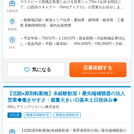
マウスピース型矯正装置における世界シェアNo.1を誇る同社に
変更の範囲：会社の定める業務
て、口腔内スキャナー「iTero(アイテロ)」の営業をお任せしま
▽業務内容
仕事内容
す。
国公立および主要私立病院の整形外科等のドクターに対し、ご自
＜勤務地詳細＞東海エリア住所：愛知県・静岡県・岐阜県・三重
宅からの直行直帰でジョイント機器の営業活動を行って頂きま
■職務詳細
県 受動喫煙対策：屋内全面禁煙
す。営業のスタイルは深耕営業で、医師との関係構築によるアカ
・担当エリアの顧客担当営業と連携し、営業予算を達成する
勤務地
デミカルな営業スタイルを重要視しています。
・担当エリアの戦略の策定と遂行
（1）製品PR活動
＜予定年収＞750万円～1,150万円＜賃金形態＞月給制補足事項な
・顧客/KOLとの関係構築、製品デモの実施
（2）製品に関連する情報提供（手術手技、臨床データ、医学情報
し＜賃金内訳＞月額（基本給）：450,000円～700,000円＜月給＞
・担当エリアにおけるイベント/セミナーの企画立案と開催
等）
給与
450,000円～700,000円＜昇給有無＞無＜残業手当＞無＜給与補足
・社内の他部門と連携し、顧客へ適切な情報提供を実施
（3）ドクター・ナースへの勉強会（独自の教育施設等を使用）
＞※四半期毎にインセンティブを支給（業績と個人評価により決
■取り扱い商品について
※手術の立ち会いは原則別ポジションで実施します。初オペの場合
定）※営業職は残業代は出ませんが、営業手当が支給されます。※
・リアルタイムで印象（歯の型）を採得する３D口腔内スキャナ
など、顧客の要請に応じて同席するケースはありますが頻度は少
年収は、前職考慮の上決定いたします。賃金はあくまでも目安の
ー「iTero」
応募依頼する
な目です。
気になる
金額であり、選考を通じて上下する可能性があります。月給(月額)
患者様の口腔内をリアルタイムでスキャンしデータ化すること
（エージェントサービス）
は固定手当を含めた表記です。
で、患者エンゲージメントとクリニックのデジタルワークフロー
▽入社後のイメージ
の促進をサポートします。
ご経験にもよりますが、基本的には座学研修を1週間実施したあ
当社のミッションは、お客様の歯科診療ビジョンをサポートする
と、営業同行やオペの見学を行いながら半年～1年ほどかけて教育
【北陸※原則転勤無】未経験歓迎！最先端補聴器の法人
ことです。その実現に向けて、ワークフローを効率化し、歯科診
していきます。
療を進化させるソリューションを構築しました。患者様の心をつ
営業◆働きやすさ・裁量大きい◎基本土日祝休み◆
かみ、診療への自信をいっそう深めていただけるようお手伝いし
GNヒアリングジャパン株式会社
▽働き方
ます。
製品特性上、緊急の呼び出しが基本的に発生せず、手術の立ち会
■iTero HP
正社員
職種未経験歓迎
業種未経験歓迎
い頻度も少ないため、安定的に働くことができます。年間休日も
https://www.itero.com/ja-JP
125日、退職金制度など福利厚生も充実しており、長期的に就業
■iTero YouTubeチャンネル
できる環境です。
【北陸(原則転勤無)未経験歓迎！業界成長性の高い最先端補聴器の
https://www.youtube.com/watch?v=AeJ9QNfSKQg