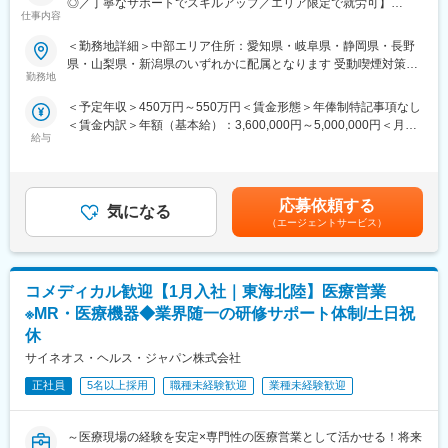
◎／丁寧なサポートでスキルアップ／エリア限定で就労可】
ン活動を行っていただきます。メインの業務は情報提供となるた
仕事内容
め、価格交渉・納品・注文書の対応等は基本的に発生せず、営業
■業務内容
＜勤務地詳細＞中部エリア住所：愛知県・岐阜県・静岡県・長野
活動に専念できる環境です。
医療機器の営業担当者として、基幹病院などの医師や看護師など
県・山梨県・新潟県のいずれかに配属となります 受動喫煙対策：
個人の予算はありますが、チーム内で助け合う社風が整ってお
医療従事者の方々と面談を行い、製品に関わる手技や情報提供な
勤務地
屋内全面禁煙変更の範囲：会社の定める事業所
り、過度なプレッシャーなく顧客とじっくり関係構築が可能で
どの営業活動を行います。
す。
＜予定年収＞450万円～550万円＜賃金形態＞年俸制特記事項なし
・身につくスキル
＜賃金内訳＞年額（基本給）：3,600,000円～5,000,000円＜月額
専門家へ提案・交渉する力を磨けます。単に説明する力だけでな
■働き方
給与
＞300,000円～416,666円（12分割）＜昇給有無＞有＜残業手当＞
く、相手のニーズを引き出し、競合との優位性を示してクロージ
社用車を利用して自宅から病院へ直行直帰の働き方となるため、
無＜給与補足＞3ヶ月に1度、四半期一時金あり(入社1年目は10万
ングするスキルが身につきます。
柔軟にスケジュール調整が可能です。年間休日130日に加えて有
円／回)。賃金はあくまでも目安の金額であり、選考を通じて上下
※詳細はプロジェクトにより異なります。
給取得もしやすく、年間140日ほど休んでいる方も多くいます。
する可能性があります。月給(月額)は固定手当を含めた表記です。
応募依頼する
気になる
■キャリアパス：
（エージェントサービス）
■将来的なキャリア：
志向性や身につけたいスキルに応じて様々なキャリアパスがあり
医療営業として専門性を磨き管理職を目指すのはもちろん、他事
ます。
業部やグループ会社への異動実績も豊富にございます。（※病院の
・1つの領域（心臓外科や整形外科など）を極める
経営コンサル、医薬品メーカーのマーケティング支援、人事担当
コメディカル歓迎【1月入社｜東海北陸】医療営業
・複数のプロジェクトに参画して経験を広げる
者などの管理部門）
・本社スタッフ（プロジェクトマネージャー、採用、研修担当）
※MR・医療機器◆業界随一の研修サポート体制/土日祝
営業経験を活かして様々なキャリアプ
にキャリアチェンジ
休
など、様々な可能性を探ることができるのが大きな魅力です。
変更の範囲：会社の定める業務
サイネオス・ヘルス・ジャパン株式会社
■働く魅力
正社員
5名以上採用
職種未経験歓迎
業種未経験歓迎
・同社の社員でいながら、様々なメーカーで経験を積むことが可
能です！配属先メーカーからオファーを受けた場合は、メーカー
直雇用へ転籍するチャンスもあります。
～医療現場の経験を安定×専門性の医療営業として活かせる！将来