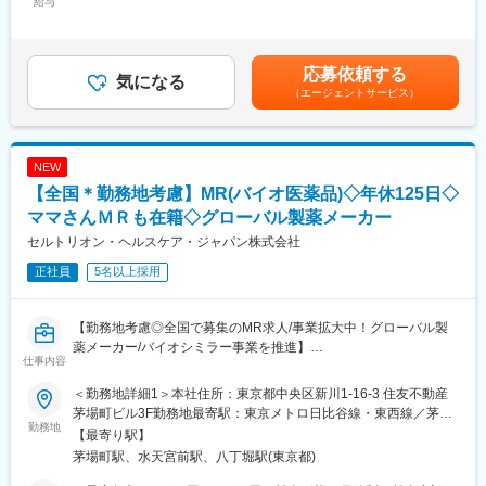
給与
270,000円～450,000円＜昇給有無＞有＜残業手当＞無＜給与補足
ジャー、研修部門など）への道もあります。
＞※給与詳細は、経験・能力により決定します。※上記はインセン
■選考ポジション：
ティブ込みの金額です。※外勤日当は実績に応じて別途支給となり
【業務内容】
これまでのご経験やご希望に合わせてご紹介いたします。
ます。賃金はあくまでも目安の金額であり、選考を通じて上下す
応募依頼する
大手製薬会社などを中心としたクライアントのプロジェクトへの
≪配属部門一例≫
気になる
る可能性があります。月給(月額)は固定手当を含めた表記です。
配属です。担当エリアの医療機関（開業医、病院）を訪問して、
（エージェントサービス）
・アドバンスド ペイシェント モニタリング（血行動態モニタリン
医師、薬剤師に課題解決するための医薬品情報を提供、副作用情
グ／クリティカルケア等）
報の収集を行っていただきます。
・MMS事業部（薬局DX推進（自動薬剤ピッキング装置））
・サージュリー事業部（止血材など）
NEW
《具体的には...》
・SM事業部（採血管を含む検査関連製品）
【全国＊勤務地考慮】MR(バイオ医薬品)◇年休125日◇
■新薬のプロモーション
・オンコロジー営業部
■長期収載品の市場拡大
ママさんＭＲも在籍◇グローバル製薬メーカー
■ジェネリック医薬品のプロモーション
■職務詳細
セルトリオン・ヘルスケア・ジャパン株式会社
※プロジェクトの状況によっては、選考保留（ご紹介できるプロジ
※配属部署によりますが、基本的には病院、薬局などへの営業とな
ェクトが出るまで保留）となる場合もございますのであらかじめ
正社員
5名以上採用
ります。
ご認識の程よろしくお願いします※
・担当施設・地区における製品の販売活動や代理店との協働
・学会・地域セミナー等の企画・運営・サポート
【勤務地考慮◎全国で募集のMR求人/事業拡大中！グローバル製
変更の範囲：会社の定める業務
・医療従事者へのトレーニングなど
薬メーカー/バイオシミラー事業を推進】
仕事内容
バイオ医薬品を開発・製造する総合ヘルスケアグループの日本法
■同社の魅力
＜勤務地詳細1＞本社住所：東京都中央区新川1-16-3 住友不動産
人である当社にて、MRを募集いたします。
・当社の診断機器は適切な治療をする上で非常に重要で、高いシ
茅場町ビル3F勤務地最寄駅：東京メトロ日比谷線・東西線／茅場
勤務地
ェアも持っているなど、医療現場のお客様から高く評価されてい
町駅受動喫煙対策：敷地内喫煙可能場所あり＜勤務地詳細2＞全国
【最寄り駅】
■業務内容：
ます。検査だけに留まらず、臨床医へのフィードバックまで一貫
住所：全国 受動喫煙対策：敷地内全面禁煙変更の範囲：会社の定
茅場町駅、水天宮前駅、八丁堀駅(東京都)
・MR職務の担当エリアにおいて当社製品の新規口座開設ならびに
して携わることができるのも大きなやりがいです。また、目標達
める事業所
シェアの拡大を目指す