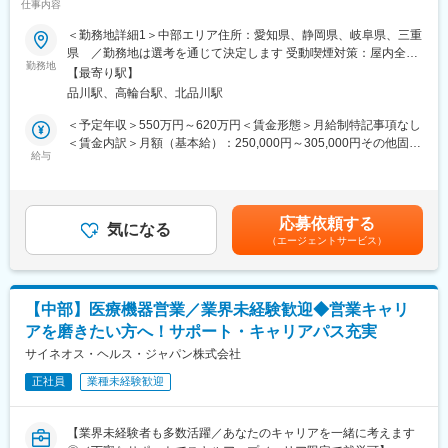
仕事内容
スキルを磨く／マーケ・コンサル・管理部門など将来のキャリア
域のリーディングカンパニーとして、より良い製品の開発・供給
パス豊富】
とともに、手術手技の低侵襲化、新たな治療方法の提案にも取り
＜勤務地詳細1＞中部エリア住所：愛知県、静岡県、岐阜県、三重
組んでいます。
県 ／勤務地は選考を通じて決定します 受動喫煙対策：屋内全面
＼そもそも「MR」とは？／
勤務地
禁煙＜勤務地詳細2＞本社住所：東京都港区高輪4-10-18 京急第1
【最寄り駅】
「医薬情報提供者」と呼ばれる専門資格を取得して活動する営業
■研修・教育：
ビル勤務地最寄駅：JR各線／品川駅受動喫煙対策：屋内全面禁煙
品川駅、高輪台駅、北品川駅
職です。IQVIAのお客様である国内医薬品メーカーにて、医薬品の
業界・企業・製品理解のため、東京本社で1～2か月の初期研修を
変更の範囲：会社の定める事業所
営業活動を行っていただきます。
実施。実機に触れて基礎を習得後配属。配属後もOJTやeラーニン
＜予定年収＞550万円～620万円＜賃金形態＞月給制特記事項なし
人々の命を守る商材に携わるため、社会貢献性と安定性を兼ね備
グで未経験者も成長可能な体制です。基礎重視で安心して学べる
＜賃金内訳＞月額（基本給）：250,000円～305,000円その他固定
えたお仕事です。
環境。
給与
手当/月：35,000円＜月給＞285,000円～340,000円＜昇給有無＞
有＜残業手当＞無＜給与補足＞【残業手当について】管理監督者
■入社後の流れ
■留意事項：
の承認の上、研究会、顧客との会議等が発生する場合、別途残業
まずはご入社から2か月間MR導入研修を受講し、MR資格を取得
ジョンソン・エンド・ジョンソンは、当社の整形外科事業を分
手当支給する。【補足】プロジェクト稼働手当(35,000円)、外勤
応募依頼する
していただきます。
離・独立（セパレーション）し、DePuy Synthes として独立した
気になる
日当（1日1,500円／外勤3.5時間以上）■変動賞与制（6月・12
（エージェントサービス）
資格取得と聞くとハードルが高く思われる方もいるかもしれませ
企業を設立する計画を発表しています。必要な諸条件が満たされ
月・3月）※平均実績6ヶ月分■インセンティブ：3月（対象者）賃
んが、当社の取得率は業界平均より20%ほど高い95%程度を維持
ることを前提に、18～24ヶ月以内に完了する見込みです。本ポジ
金はあくまでも目安の金額であり、選考を通じて上下する可能性
しています。
ションはセパレーション完了後、DePuy Synthes の従業員として
があります。月給(月額)は固定手当を含めた表記です。
文理問わず一から学べる環境を整えているため、専門知識は入社
雇用される予定であり、同社の雇用体系・プログラム・ポリシ
【中部】医療機器営業／業界未経験歓迎◆営業キャリ
後に身に付ける意欲があれば問題ございません。
ー・福利厚生が適用されます。詳細は、適切なタイミングで
アを磨きたい方へ！サポート・キャリアパス充実
社員の活躍事例についての詳細は、是非こちらのURLも併せてご
DePuy Synthes より別途通知される予定です。
覧ください。
サイネオス・ヘルス・ジャパン株式会社
https://healthcarecareerpark.iqvia.com/
変更の範囲：会社の定める業務
正社員
業種未経験歓迎
■具体的な業務
すでに取引のある病院の医師や薬剤師に向け、医薬品の効果や副
【業界未経験者も多数活躍／あなたのキャリアを一緒に考えます
作用・適切な使用方法などの情報を提供し、薬剤のプロモーショ