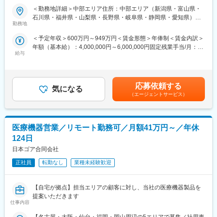
サージェリー事業本部で展開している外科の製品群で「手術用縫
担当エリアの病院（主に医師）に対し、当社にて扱っている製品
＜勤務地詳細＞中部エリア住所：中部エリア（新潟県・富山県・
合糸」「手術用器機」「止血剤」の大きく3つ分けれております。
を提案していただきます。医師のニーズを掘り下げた上で解決に
石川県・福井県・山梨県・長野県・岐阜県・静岡県・愛知県）を
入社後はいずれかの製品群を担当いただきます。豊富なラインナ
最適なソリューションを提案する、コンサルティングのような営
勤務地
担当 ※詳細は入社後に決定受動喫煙対策：屋内全面禁煙変更の範
ップを揃えており、顧客のニーズに合わせた最適なソリューショ
業スタイルになります。
囲：会社の定める事業所
＜予定年収＞600万円～949万円＜賃金形態＞年俸制＜賃金内訳＞
ン提案が可能です。
＜具体的な業務内容＞
年額（基本給）：4,000,000円～6,000,000円固定残業手当/月：
・担当する製品の提案、技術サポート（手術の立会いあり）
給与
50,000円～65,000円（固定残業時間20時間0分/月）超過した時間
■研修・教育制度
・最新の医療関連情報の提供、医療機関へのサポート（勉強・セ
外労働の残業手当は追加支給＜月額＞383,333円～565,000円（12
入社後は会社、製品に関して知識を深めていただくため3か月の研
ミナーの主催など）
分割）（一律手当を含む）＜昇給有無＞有＜残業手当＞有＜給与
修を行っています。座学だけでなく、実際に担当する製品の操作
・販売代理店へのサポート
補足＞※ご経験やスキルを考慮し決定いたします。※上記年収はイ
を頂くなど基礎的な知識を身につけてからの現場配属になりま
・各種学会への参加
応募依頼する
気になる
ンセンティブを含む金額です。賃金はあくまでも目安の金額であ
す。現場配属後も上長や先輩社員との営業動向や勉強会、年次や
■事業部について：
（エージェントサービス）
り、選考を通じて上下する可能性があります。月給(月額)は固定手
階層別の研修プログラムを用意しているため、継続的に知識習得
オーソペディックス事業本部は、整形領域で使用されるインプラ
当を含めた表記です。
をする環境が整っております。
ント製品を取り扱っています。今回採用するのはトラウマ／スポ
※初期研修期間中は会社で手配するビジネスホテルに宿泊していた
ーツビジネスの営業職を募集しております。
だきます。
医療機器営業／リモート勤務可／月額41万円～／年休
トラウマビジネスは、四肢の外傷製品を取り扱い、歴史的にマー
ケットリーダーを維持し、そして今後も新製品の導入を継続的に
124日
■キャリアパス
計画しています。
日本ゴア合同会社
・マネージャー、本社部門など、長期的に多くのキャリアパスが
圧倒的な製品ポートフォリオとセールスカバレッジにより、更な
ございます。それを実現するための社内制度も大変充実しており
るシェアアップと共に他社の追随を許さないポジションを目指し
正社員
転勤なし
業種未経験歓迎
ます。
ています
例）GROWプログラム：短期間にて他部署の業務体験が可能／社
スポーツビジネス（スポーツ整形領域）は、反復性肩関節脱臼、
内公募制度：職種、セクター間の異動を行える制度
【自宅が拠点】担当エリアの顧客に対し、当社の医療機器製品を
腱板断裂修復術などに用いるスーチャーアンカーを世界て初めて
提案いただきます
発売。国内においても最初に生体内吸収性の製品を導入し、金属
仕事内容
変更の範囲：会社の定める業務
製、PEEK製を含め、手指・肘・股・膝・足関節の靱帯等修復術に
対応する多様なラインナップをそろえています。