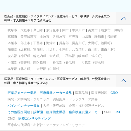
医薬品・医療機器・ライフサイエンス・医療系サービス、岐阜県、外資系企業の
転職・求人情報をエリアで絞り込む
岐阜市
大垣市
高山市
多治見市
関市
中津川市
美濃市
瑞浪市
羽島市
恵那市
美濃加茂市
土岐市
各務原市
可児市
山県市
瑞穂市
飛騨市
本巣市
郡上市
下呂市
海津市
揖斐郡（揖斐川町、大野町、池田町）
加茂郡（坂祝町、富加町、川辺町、七宗町、八百津町、白川町、東白川村）
安八郡（神戸町、輪之内町、安八町）
羽島郡（岐南町、笠松町）
不破郡（垂井町、関ケ原町）
養老郡（養老町）
可児郡（御嵩町）
本巣郡（北方町）
大野郡（白川村）
医薬品・医療機器・ライフサイエンス・医療系サービス、岐阜県、外資系企業の
転職・求人情報を業種で絞り込む
医薬品メーカー業界
医療機器メーカー業界
医薬品卸
医療機器卸
CRO
病院・大学病院・クリニック
調剤薬局・ドラッグストア業界
バイオベンチャー業界
大学・研究施設
介護・福祉関連サービス
その他医療関連
診断薬・臨床検査機器・臨床検査試薬メーカー
SMO
CSO
CMO
医療コンサルティング
医療広告代理店・出版社・マーケティング・リサーチ