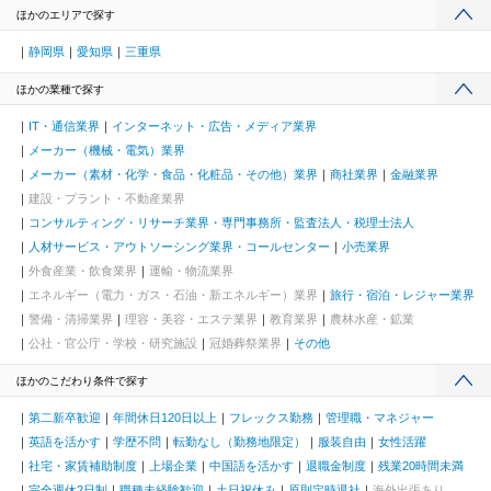
ほかのエリアで探す
静岡県
愛知県
三重県
ほかの業種で探す
IT・通信業界
インターネット・広告・メディア業界
メーカー（機械・電気）業界
メーカー（素材・化学・食品・化粧品・その他）業界
商社業界
金融業界
建設・プラント・不動産業界
コンサルティング・リサーチ業界・専門事務所・監査法人・税理士法人
人材サービス・アウトソーシング業界・コールセンター
小売業界
外食産業・飲食業界
運輸・物流業界
エネルギー（電力・ガス・石油・新エネルギー）業界
旅行・宿泊・レジャー業界
警備・清掃業界
理容・美容・エステ業界
教育業界
農林水産・鉱業
公社・官公庁・学校・研究施設
冠婚葬祭業界
その他
ほかのこだわり条件で探す
第二新卒歓迎
年間休日120日以上
フレックス勤務
管理職・マネジャー
英語を活かす
学歴不問
転勤なし（勤務地限定）
服装自由
女性活躍
社宅・家賃補助制度
上場企業
中国語を活かす
退職金制度
残業20時間未満
完全週休2日制
職種未経験歓迎
土日祝休み
原則定時退社
海外出張あり