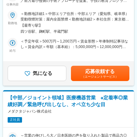
／前方最小侵襲の手術アプローチを提案、手技の教育プログラム
仕事内容
も提供～
■組織・フォロー体制
・中途9割・異業界出身の方がほとんど、30～40代の子育て世代
＜勤務地詳細1＞中部エリア住所：中部エリア（愛知県、岐阜県）
▽概要
も活躍しており、フランクで気さくな方が多いです。適宜チーム
受動喫煙対策：屋内全面禁煙＜勤務地詳細2＞本社住所：東京都千
・同社はスイスに本社を置き、世界45か国で事業展開するスパイ
チャット・月1回のMTG等でノウハウ共有しながら売上目標に向
勤務地
代田区麹町5-3-5 麹町中田ビル2階勤務地最寄駅：JR・東京メトロ
【最寄り駅】
ン・ジョイント領域の医療機器メーカーです。
かって高め合える環境です！
線／四ツ谷駅受動喫煙対策：屋内全面禁煙変更の範囲：会社の定
四ツ谷駅、麹町駅、半蔵門駅
・スクリューを安全に刺入するため、患者のCTデータを取り込み
・本社での入社後研修に加え、BUDDY制度(3か月間のOJT)があ
める事業所
3Dプリンターで個々の治具を製造する技術「MySpine」は、国内
り、慣れるまでは先輩社員の同行となります。異業界の方もご安
＜予定年収＞500万円～1,200万円＜賃金形態＞年俸制特記事項な
医師との共同開発です。本技術の教育プログラムやAR技術を用い
心ください◎
し＜賃金内訳＞年額（基本給）：5,000,000円～12,000,000円＜
たサポートシステムも提供しており、既にグローバルでTOP5シェ
給与
月額＞416,666円～1,000,000円（12分割）＜昇給有無＞有＜残業
アながら、過去10年で平均25%と非常に高い成長率で規模を拡
■最先端技術搭載の補聴器の魅力
手当＞無＜給与補足＞上記はあくまでも目安の年収金額であり、
大。
・iPhoneをはじめとしたApple製品からのダイレクト通信（無
選考を通じて上下する可能性があります。また、予定年収以外
・日本でも更に事業展開を進めていくため、積極的な増員採用を
線）が可能で、スマートフォンでの音量、低音/高音調節、聞き取
に、ターゲットボーナスのインセンティブがあります。賃金はあ
応募依頼する
進めています。
りが困難な環境への対応などが可能な補聴器を販売しておりま
気になる
くまでも目安の金額であり、選考を通じて上下する可能性があり
（エージェントサービス）
す！
ます。月給(月額)は固定手当を含めた表記です。
▽求人のポイント
・当社の製品はＤＳＰ（デジタル信号処理）テクノロジーを応用
★拡大フェーズで様々なチャンス
することによって、自動音声調整、雑音抑制・ハウリング抑制な
拡大期のため、新規開拓による評価の機会、部門や拠点拡大によ
どの機能を世界に先駆けて開発してており、高品質の「音」を提
【中部／ジョイント領域】医療機器営業 ※定着率◎業
る昇進の機会など、営業における白地・伸びしろが大きくキャリ
供可能とした製品を持っています！
績好調／緊急呼び出しなし、オペ立ち少な目
アアップのチャンスが多くあります。
・一見補聴器と気付かないスタイリッシュなデザインとカラー展
★高い定着率と社風
メダクタジャパン株式会社
開があり、「補聴器を使ってみたいけれど、少し抵抗がある」と
異なるエリア同士でも連携するなどチームワークのある社風で、
いう方々の心のバリアを払拭する優れたデザイン性を兼ね備えて
正社員
退職者が少なく、若手だけでなく40代以上のベテラン社員も多い
います。
のが特徴です。グローバル・日本法人ともにボトムアップの文化
があり、日本のマーケットやKOLの声に即した製品提供を行って
変更の範囲：会社の定める業務
～営業の伸びしろ大／日本医師の声を取り入れた製品で商品力◎