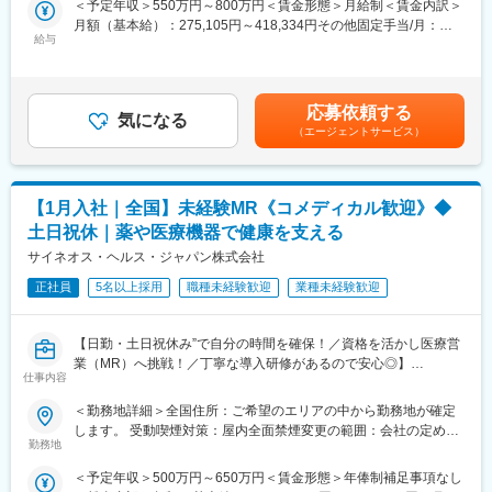
成率だけでなく、会社として定めている注力製品に対してのイン
＜予定年収＞550万円～800万円＜賃金形態＞月給制＜賃金内訳＞
・販売目標を達成させるために卸との協業を推進する
センティブなどもあります。
月額（基本給）：275,105円～418,334円その他固定手当/月：
・担当エリア内のKOLを育成し、その地区における波及効果を目
給与
40,000円固定残業手当/月：143,229円～208,333円（固定残業時
指す
・バックアップ体制：製品担当のマーケや学術チームもいるの
間40時間0分/月）超過した時間外労働の残業手当は追加支給＜月
・販売目標を達成させるために的確なイベントの企画と運営を実
で、一緒に同行してサポートなども可能です。商談内容やステー
給＞458,334円～666,667円（一律手当を含む）＜昇給有無＞有＜
践する
クホルダーを意識して社内のリソースを活用しながら進めていく
残業手当＞有＜給与補足＞※年収は経験に応じて決定します。年収
応募依頼する
気になる
ことが可能です。
には営業手当を含みます。※固定残業代は、時間外労働の有無に関
（エージェントサービス）
■採用背景：
わらず40時間分が付きます。※別途営業日当支給（2,000円/日）賃
今後の更なる事業拡大に向けての採用になります。
・現在、世界50ヵ国で医療サービスを提供し、全世界の社員数は
金はあくまでも目安の金額であり、選考を通じて上下する可能性
6万5千人となっています。国外だけでなく、日本の福島にも生産
があります。月給(月額)は固定手当を含めた表記です。
■当社の特徴：
工場を有しており、安定供給を図りつつ、日本の医療現場に貢献
【1月入社｜全国】未経験MR《コメディカル歓迎》◆
韓国セルトリオングループは、韓国株式市場KOSPIに上市してい
しています。
土日祝休｜薬や医療機器で健康を支える
るバイオ医薬品を開発・製造する企業の中で、常に時価総額が
Top5のバイオ医薬品の開発及び製造技術に注力しているグループ
サイネオス・ヘルス・ジャパン株式会社
変更の範囲：会社の定める業務
です。
正社員
5名以上採用
職種未経験歓迎
業種未経験歓迎
当社は、セルトリオングループで開発及び製造しているバイオシ
ミラー＊を含めたバイオ医薬品を日本で販売するため、セルトリ
オングループの日本法人として2014年に設立され、現在、4製品
【日勤・土日祝休み”で自分の時間を確保！／資格を活かし医療営
を販売しており、今後もパイプラインを拡大していきます。
業（MR）へ挑戦！／丁寧な導入研修があるので安心◎】
仕事内容
今後の更なる事業拡大に向け、ご自身の経験やノウハウを発揮頂
《資格と想いがあれば活躍できる！》
＜勤務地詳細＞全国住所：ご希望のエリアの中から勤務地が確定
きながら、会社・個人共に成長して行くメンバーを今回募集致し
「誰かのためになる仕事がしたい」「社会貢献につながる仕事を
します。 受動喫煙対策：屋内全面禁煙変更の範囲：会社の定める
ます。
したい」という想いがあればOK！当社には、臨床経験を活かして
勤務地
事業所
医療営業にチャレンジし活躍しているメンバーが多数在籍してい
＊バイオシミラー：先行バイオ医薬品と同等/同質の品質、安全性
＜予定年収＞500万円～650万円＜賃金形態＞年俸制補足事項なし
ます。
および有効性を有し、異なる製造販売業者により開発される医薬