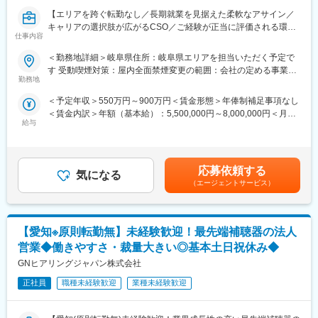
を磨き、管理職を目指していただく方も多くございますし、社内
【エリアを跨ぐ転勤なし／長期就業を見据えた柔軟なアサイン／
公募制度も充実しておりますので、IQVIAが展開している他の事業
キャリアの選択肢が広がるCSO／ご経験が正当に評価される環
部への異動も可能です。
仕事内容
境】
※病院の経営コンサル、医薬品メーカーのマーケティング支援、人
事担当者などの管理部門など
＜勤務地詳細＞岐阜県住所：岐阜県エリアを担当いただく予定で
【はじめに】
（３）手厚い研修体制でスキルアップができます：製品研修、ス
す 受動喫煙対策：屋内全面禁煙変更の範囲：会社の定める事業所
今回はMRを募集します。MR資格更新予定の方・ベテランの方も
キル研修、学術研修と、国内最大手だからこそ仕事に必要な知識
勤務地
（リモートワーク含む）
歓迎です。勤務地はご本人様の希望を鑑み決定いたします。20代
やスキルをしっかりと身に付けられる研修制度があります。MRと
＜予定年収＞550万円～900万円＜賃金形態＞年俸制補足事項なし
～50代まで幅広く活躍しており、長期就業も叶う環境です。
してのスキルのみならず、データ分析、マーケティングなど多角
＜賃金内訳＞年額（基本給）：5,500,000円～8,000,000円＜月額
的にヘルスケアのプロフェッショナル人材を育成する研修制度を
給与
＞458,333円～666,666円（12分割）＜昇給有無＞有＜残業手当＞
【業務内容】
整備しています。
無＜給与補足＞同社は年俸制になります。別途以下のような手当
大手製薬会社などを中心としたクライアントのプロジェクトへの
があります。・四半期一時金：10万円（四半期に1回、10万円程
配属です。担当エリアの医療機関（開業医、病院）を訪問して、
【IQVIAサービシーズジャパンについて】
度支給）※ただし支給条件有。賃金はあくまでも目安の金額であ
医師、薬剤師に課題解決するための医薬品情報を提供、副作用情
・世界100以上の国と地域／8万人の社員が、医薬品の臨床開発～
応募依頼する
気になる
り、選考を通じて上下する可能性があります。月給(月額)は固定手
報を収集を行っていただきます。
プロモーションに携わり、市場を流通するほぼすべての医薬品に
（エージェントサービス）
当を含めた表記です。
関与しています
《具体的には...》
・日本においても業界トップシェアを誇り、常時100以上のPJが
■新薬のプロモーション
稼働しています
【愛知※原則転勤無】未経験歓迎！最先端補聴器の法人
■長期収載品の市場拡大
■ジェネリック医薬品のプロモーション
営業◆働きやすさ・裁量大きい◎基本土日祝休み◆
※プロジェクトの状況によっては、選考保留（ご紹介できるプロジ
変更の範囲：会社の定める業務
GNヒアリングジャパン株式会社
ェクトが出るまで保留）となる場合もございますのであらかじめ
ご認識の程よろしくお願いします※
正社員
職種未経験歓迎
業種未経験歓迎
【魅力ポイント】