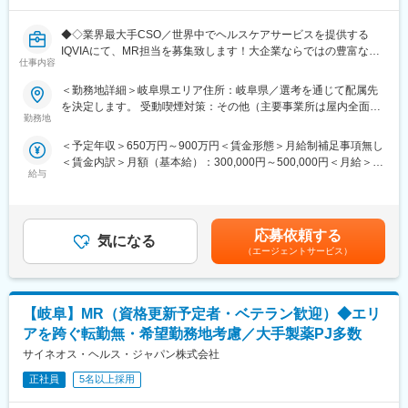
エリア担当として、ホームオフィスで営業するスタイルです。定
期的に上司との同行営業、チームミーティング等を開催していま
◆◇業界最大手CSO／世界中でヘルスケアサービスを提供する
す。
IQVIAにて、MR担当を募集致します！大企業ならではの豊富なキ
基本的に土日祝休みとなりますが、医師へのトレーニング等で休
仕事内容
ャリアパスがございます◆◇
日出勤が発生する可能性があります。
※手術立ち合い頻度は平均週2回程度（担当施設によって変動しま
＜勤務地詳細＞岐阜県エリア住所：岐阜県／選考を通じて配属先
【具体的な業務詳細】
す）です。
を決定します。 受動喫煙対策：その他（主要事業所は屋内全面禁
国内トップクラスのプロジェクト受託実績を誇る当社の一員とし
勤務地
煙）変更の範囲：会社の定める事業所
て、医薬品PJなどを中心にクライアントビジネス拡大に貢献して
■入社後研修
＜予定年収＞650万円～900万円＜賃金形態＞月給制補足事項無し
いただきます。
入社後3か月はトレーニングセンター、またはリモートにて研修を
＜賃金内訳＞月額（基本給）：300,000円～500,000円＜月給＞
・担当エリアの訪問医療施設のターゲティング、担当医療施設へ
行います。製品のことだけでなく、術式についてのことなど細か
給与
300,000円～500,000円＜昇給有無＞有＜残業手当＞無＜給与補足
の訪問計画作成、担当医療施設への訪問、医療従事者とのリレー
く研修を行っていきます。自信を持って現場に行けるようフォロ
＞【残業手当について】管理監督者の承認の上、研究会、顧客と
ション構築
ーしていきますのでご安心ください。
の会議等が発生する場合、別途残業手当支給する。【補足】プロ
・卸への訪問、同行、卸 MSとのリレーション構築
ジェクト稼働手当(35,000円)、外勤日当（1日1,500円／外勤3.5時
・医療従事者向けの説明会の企画・実施、医師同士のコミュニケ
■当社について
応募依頼する
気になる
間以上）■変動賞与制（6月・12月・3月）※平均実績6ヶ月分■イン
ーション推進のための研究会・勉強会の立ち上げ、講演会の企
当社は内視鏡手術支援ロボット「ダビンチサージカルシステム」
（エージェントサービス）
センティブ：3月（対象者）賃金はあくまでも目安の金額であり、
画・運営 等
の販売・保守・トレーニングを手がける医療機器メーカーです。
選考を通じて上下する可能性があります。月給(月額)は固定手当を
※勤務地については、選考内で希望を伺ったうえで決定します。
ダビンチは高倍率3DHD映像、手ぶれ補正、手首以上の可動域を
含めた表記です。
備えた鉗子により、外科医の精密な操作を支援し、低侵襲手術を
【岐阜】MR（資格更新予定者・ベテラン歓迎）◆エリ
＼IQVIAでMRとして働く魅力／
可能にします。インテュイティブは世界累計2700万件以上の手術
（１）充実の待遇：同業他社の中でも平均給与の高さや非課税の
実績や継続的な製品革新（最新のda Vinci 5など）により、圧倒的
アを跨ぐ転勤無・希望勤務地考慮／大手製薬PJ多数
日当の支給の他、退職金や団体保険制度、単身赴任手当や月1回の
な市場シェアと技術優位性を維持しており、世界的に高いシェア
サイネオス・ヘルス・ジャパン株式会社
帰省交通費の支給など福利厚生が充実しており、長期就業される
を誇るリーディングカンパニーです。
社員が多いのも特徴です。
正社員
5名以上採用
（２）豊富なキャリアップの機会があります： MRとして専門性
変更の範囲：会社の定める業務