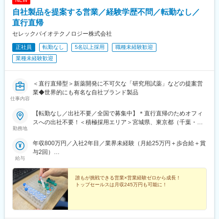
自社製品を提案する営業／経験学歴不問／転勤なし／
直行直帰
セレックバイオテクノロジー株式会社
正社員
転勤なし
5名以上採用
職種未経験歓迎
業種未経験歓迎
＜直行直帰型＞新薬開発に不可欠な「研究用試薬」などの提案営
業◆世界的にも有名な自社ブランド製品
仕事内容
【転勤なし／出社不要／全国で募集中】＊直行直帰のためオフィ
スへの出社不要！＜積極採用エリア＞宮城県、東京都（千葉・埼
勤務地
玉）、神奈川県、大阪府、兵庫県、広島県、福岡県
年収800万円／入社2年目／業界未経験（月給25万円＋歩合給＋賞
与2回）
給与
年収1200万円／入社5年目／業界未経験（月給25万円＋歩合給＋
賞与2回）
誰もが挑戦できる営業×営業経験ゼロから成長！
トップセールスは月収245万円も可能に！