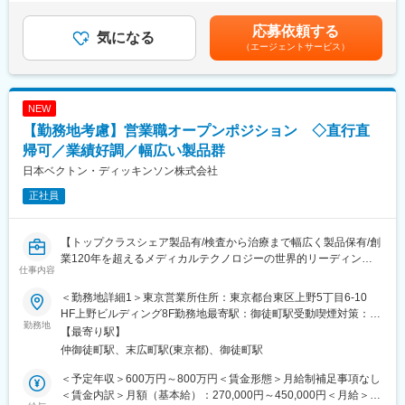
があります。■四半期一時金：10万円（四半期に1回、10万円程度
【魅力ポイント】
支給）※ただし支給条件があります賃金はあくまでも目安の金額で
■充実したサポート体制：
応募依頼する
気になる
あり、選考を通じて上下する可能性があります。月給(月額)は固定
配属後は担当マネージャーが丁寧に支援します。日々の仕事の悩
（エージェントサービス）
手当を含めた表記です。
みや、キャリア形成の相談等、伴走者として活躍をサポートしま
す。また知識・スキルレベルを上げるために様々な研修をご用意
しています。
NEW
■エリアを跨ぐ転勤なし：
【勤務地考慮】営業職オープンポジション ◇直行直
初任地希望だけでなく、エリアを跨いでの転勤はございません。
帰可／業績好調／幅広い製品群
2ndプロジェクト以降も希望や適性に応じて、アサインを検討い
日本ベクトン・ディッキンソン株式会社
たします。
正社員
■明確な評価制度：
自身の成果や頑張りが客観的に評価され、年収に反映されます。
また、在籍年数が増えると永年勤続報奨金や四半期一時金などの
【トップクラスシェア製品有/検査から治療まで幅広く製品保有/創
手当もアップします。つまり、やりがいや努力がきちんと報われ
業120年を超えるメディカルテクノロジーの世界的リーディング
仕事内容
る報酬制度になっています。
カンパニー】
＜勤務地詳細1＞東京営業所住所：東京都台東区上野5丁目6-10
【キャリアパス】
当社はライフサイエンス分野における検査機器製品、医療機器等
HF上野ビルディング8F勤務地最寄駅：御徒町駅受動喫煙対策：屋
入社後は希望や経験に応じたプロジェクトに配属します。メーカ
を展開しているグローバル企業です。今回は当社製品のセールス
勤務地
内全面禁煙＜勤務地詳細2＞全国各地住所：全国 ※ご希望の勤務地
【最寄り駅】
ーからオファーを受けた場合、メーカーに転籍することも可能で
を担当いただける方を募集しています。
で応相談（出張ベースでの勤務）受動喫煙対策：屋内全面禁煙変
仲御徒町駅、末広町駅(東京都)、御徒町駅
す。オファーや延長依頼があったとしても、別のプロジェクトに
更の範囲：会社の定める事業所（リモートワーク含む）
チャレンジしたい場合は断ることもできます。また、定期的な面
※ご経験、希望に応じて選考部署・エリアをご提案させていただき
＜予定年収＞600万円～800万円＜賃金形態＞月給制補足事項なし
談を通じて、その時々に応じたプロジェクトを提示するなどフレ
ます。
＜賃金内訳＞月額（基本給）：270,000円～450,000円＜月給＞
キシブルにキャリアが形成できます。その他、本社部門（マネー
ご希望を応募時に合わせてご連絡ください。