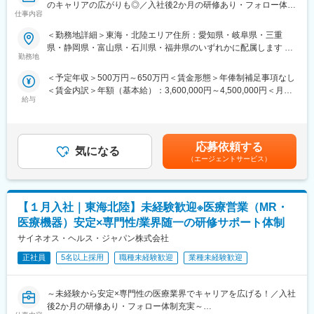
（ご自身に合わないと感じられた場合、オファーを断ることも勿
のキャリアの広がりも◎／入社後2か月の研修あり・フォロー体制
仕事内容
論可能です。）
充実～
・転勤は東北・関東などエリア単位内で限定することができ、一
＜勤務地詳細＞東海・北陸エリア住所：愛知県・岐阜県・三重
方的に配属エリアを決定されることもありません。
■ 仕事概要
県・静岡県・富山県・石川県・福井県のいずれかに配属します 受
※CSOとは…
未経験から、医療業界の専門職であるMR（医薬情報担当者）とし
勤務地
動喫煙対策：屋内全面禁煙変更の範囲：会社の定める事業所
医療機器・製薬メーカーのセールス領域を支援する業種です。自
てキャリアをスタートできるポジションです。
＜予定年収＞500万円～650万円＜賃金形態＞年俸制補足事項なし
社の社員を取引先企業に派遣し、派遣先の営業として活躍いただ
当社は製薬・医療機器メーカーの営業業務を担う
＜賃金内訳＞年額（基本給）：3,600,000円～4,500,000円＜月額
くことでメーカーを支援しています。
「CSO（Contract Sales Organization）」で、多くの未経験者が
給与
＞300,000円～375,000円（12分割）＜昇給有無＞有＜残業手当＞
（同社の正社員として、派遣先で就業するイメージです）
MRとして活躍し、その後メーカー正社員へ転籍した実績も豊富で
有＜給与補足＞同社は年俸制になります。別途以下のような手当
す。
があります。・プロジェクト賞与：会社及び個人業績により変
■研修体制
営業職ならではの「提案スキル」だけでなく、専門知識を持って
動・四半期一時金：10万円（四半期に1回、10万円程度支給）※た
プロジェクトごとに異なりますが、同社または配属先のメーカー
医師などに提案するため、市場では需要が高まり、希少性も増し
応募依頼する
気になる
だし支給条件有。他、永続勤務報奨金（3年勤務5万円支給、5年
にて研修が十分にございます。
ています。
（エージェントサービス）
勤務10万円…）ございます。賃金はあくまでも目安の金額であ
プロジェクト配属後もマネージャーが丁寧に支援します。日々の
り、選考を通じて上下する可能性があります。月給(月額)は固定手
仕事の悩みやキャリア相談だけでなく、業務に不安がある際など
・MRとは
当を含めた表記です。
もしっかりとケアします。業界でも特に支援が手厚いと評判で
主に医師や薬剤師等へ、担当製品の情報提供を行います。担当施
す。
【１月入社｜東海北陸】未経験歓迎※医療営業（MR・
設の患者様に応じた情報提供や、担当製品の処方後の情報収集を
行います。
医療機器）安定×専門性/業界随一の研修サポート体制
◇LINEの企業アカウントから、沿革・事業内容・先輩社員インタ
※MRだけでなく、医療機器営業職としてアサインされる可能性も
サイネオス・ヘルス・ジャパン株式会社
ビュー等が閲覧可能です◇
ございます。
https://liff.line.me/1655046877-Gm8rqdqY/landing?
正社員
5名以上採用
職種未経験歓迎
業種未経験歓迎
follow=%40124wcdmz&lp=SS7pcT&liff_id=1655046877-
■ 丁寧な研修・支援体制
Gm8rqdqY
入社後は2カ月間の研修（オンライン・対面両方）があります。基
～未経験から安定×専門性の医療業界でキャリアを広げる！／入社
本的なビジネスマナーから、医療営業として必要な知識まで、同
変更の範囲：会社の定める業務
後2か月の研修あり・フォロー体制充実～
期社員と支えあいながら習得することが可能です。