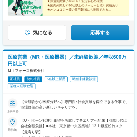
★派遣契約満了率96％！安定安心の環境
ます。希望範囲外への転勤はありません。※変更の範囲：会社の定
★国内外問わず80社以上のメーカーと取引実績あり
める事業所（リモートワーク含む）
★オンコロジー等の専門領域にも挑戦できる
★直行直帰・リモートも選択可能
★本社勤務や採用・育成など多彩なキャリアパス
気になる
応募する
医療営業（MR・医療機器）／未経験歓迎／年収600万
円以上可
ＭＩフォース株式会社
正社員
契約社員
5名以上採用
職種未経験歓迎
業種未経験歓迎
【未経験から医療分野へ】専門性×社会貢献を両立できる仕事で、
市場価値の高い新しいキャリアを。
仕事内容
【U・Iターン歓迎】希望を考慮して各エリアへ配属【引越し代は
会社全額負担】■本社 東京都中央区築地1-13-1 銀座松竹スクエ
勤務地
ア9F■勤務エリア：（1）北海道：北海道（2）東北：青森・秋
【最寄り駅】
田・岩手・山形・宮城・福島（3）関東：東京・神奈川・千葉・埼