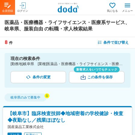
会員登録
ログイン
気になる
メニュー
医薬品・医療機器・ライフサイエンス・医療系サービス、
岐阜県、服装自由
の転職・求人検索結果
8
条件で並び替え
件
現在の検索条件
[勤務地]岐阜県 [業種]医薬品・医療機器・ライフサイエンス・医療系サービス [詳細条件](会社・職場の環境)服装自由
新着求人をいつでもチェック
条件の変更
この条件を保存
岐阜県
のみで募集中
【岐阜市】臨床検査技師◆地域密着の学校健診・検査
◆夜勤なし／残業ほぼなし
国産薬品工業株式会社