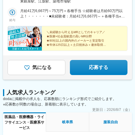
東銀座駅、江坂駅、築地市場駅
玉・茨城・栃木・群馬（4）甲信越：新潟・長野・山梨（5）東
海：愛知・岐阜・三重・静岡（6）北陸：富山・石川・福井（7）
月給41万6,667円～75万円＋各種手当 ☆経験者は月給60万円以
近畿：大阪・京都・滋賀・奈良・和歌山・兵庫（8）中国：岡山・
上！・・・・・・■未経験者：月給41万6,667円～＋各種手当※上
給与
広島・山口・島根・鳥取（9）四国：香川・徳島・高知・愛媛
記には固定残業代（7万9,114円～／30時間分）を含みます。※超
（10）九州：福岡・大分・宮崎・鹿児島・熊本・佐賀・長崎・沖
過分は別途全額支給いたします。◎手当を含めれば初年度から年
縄※勤務地限定～全国転勤（規定あり）の選択可能※配属エリアは
収600万円以上も可能！・・・・・・■経験者：月給60万円～75万
＼未経験から叶えるMRとしてのキャリア／
★医療×社会貢献度の高いMR分野
希望を考慮して決定いたします。希望範囲外への転勤はありませ
円＋各種手当※上記には固定残業代（11万760円～／30時間分）を
★80社以上の国内外のメーカーと安定取引
ん。※変更の範囲：会社の定める事業所（リモートワーク含む）
含みます。※超過分は別途全額支給いたします。＜年収例＞◎初年
★年休125日以上＋土日祝休み＋連休取得OK
度年収は700万円以上！◎最大年収900万円以上も目指せる
★eラーニング・資格取得支援など研修充実
★初年度年収600万以上も可
♪・・・・・・＼社員の年収例／ 800万円／36歳（入社3年） 860
万円／42歳（入社4年） 920万円／45歳（入社6年） ※諸手当含む
気になる
応募する
人気求人ランキング
dodaに掲載中の求人を、応募数順にランキング形式でご紹介します。
※応募数が同数の場合は、新着順に表示しています。
更新日：
2026/8/7（金）
医薬品・医療機器・ライ
岐阜県
服装自由
フサイエンス・医療系サ
ービス