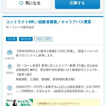
九大病院前駅、新木屋瀬駅、スタジアムシティノース駅、いづろ
気になる
応募する
通駅、長野駅、丸の内駅(富山県)、呼続駅、市役所前駅(広島県)、
浦上駅、甲東中学校前駅
コントラクトMR／経験者募集／キャリアパス豊富
ＭＩフォース株式会社
正社員
契約社員
5名以上採用
【常時200件以上の案件が稼働】CSOに所属し、製薬メーカーの
各プロジェクトに参画します。
仕事内容
【U・Iターン歓迎】希望に応じたエリアへ配属【引越し代は会社
全額負担】■本社 東京都中央区築地1-13-1 銀座松竹スクエア9F■
勤務地
勤務エリア：（1）北海道：北海道（2）東北：青森・秋田・岩
【最寄り駅】
手・山形・宮城・福島（3）関東：東京・神奈川・千葉・埼玉・茨
東銀座駅、江坂駅、築地駅、新富町駅(東京都)
城・栃木・群馬（4）甲信越：新潟・長野・山梨（5）東海：愛
知・岐阜・三重・静岡（6）北陸：富山・石川・福井（7）近畿：
月給60万円～75万円＋各種手当※上記には固定残業代（110,760円
大阪・京都・滋賀・奈良・和歌山・兵庫（8）中国：岡山・広島・
～／30時間分）を含みます。※超過分は別途全額支給いたしま
給与
山口・島根・鳥取（9）四国：香川・徳島・高知・愛媛（10）九
す。＼社員の年収例／ 800万円／36歳（入社3年） 860万円／42
州：福岡・大分・宮崎・鹿児島・熊本・佐賀・長崎・沖縄※勤務地
歳（入社4年） 920万円／45歳（入社6年） ※諸手当含む
限定～全国転勤（規定あり）の選択可能※配属エリアは希望に応じ
＼MR経験をワンランク上のステージへ／