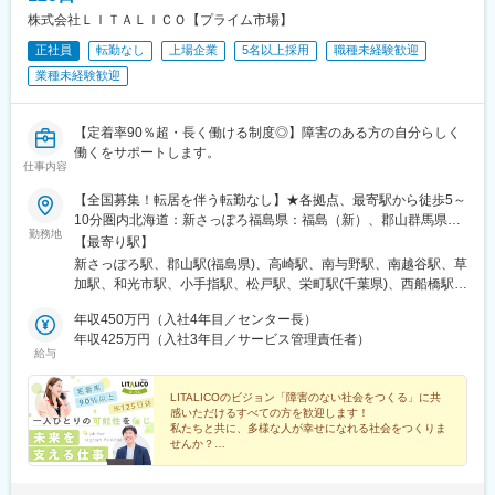
■担当：
株式会社ＬＩＴＡＬＩＣＯ【プライム市場】
2026年7月に開所予定のABCリビング南四日市の入居営業をご担
正社員
転勤なし
上場企業
5名以上採用
職種未経験歓迎
当いただきます。開所までは、自宅から営業先（病院など）への
直行直帰となります。
業種未経験歓迎
今後愛知県への施設展開を予定しており、近々こちらの施設をメ
インに担当をしていただく予定です。
ゆくゆくは東海エリア（愛知県・岐阜県・三重県）担当として幅
【定着率90％超・長く働ける制度◎】障害のある方の自分らしく
広くお任せしていきたいと考えております。
働くをサポートします。
仕事内容
■働き方：
【全国募集！転居を伴う転勤なし】★各拠点、最寄駅から徒歩5～
・入居者対応等が土曜になる場合、代休取得となります。繁忙期
10分圏内北海道：新さっぽろ福島県：福島（新）、郡山群馬県：
は土曜出勤いただくことが多いですが、突発的に発生することは
勤務地
高崎東口埼玉県：さいたま浦和、和光、小手指、南越谷、草加、
【最寄り駅】
ありません。
朝霞台（新）千葉県：千葉中央公園、柏西口、西船橋、松戸西口
新さっぽろ駅、郡山駅(福島県)、高崎駅、南与野駅、南越谷駅、草
・残業平均月20h、年間休日126日、直行直帰可など働きやすい環
中通、市原（新）東京都：水道橋、錦糸町、上野（新）、秋葉
加駅、和光市駅、小手指駅、松戸駅、栄町駅(千葉県)、西船橋駅、
境です。
原、日暮里、新小岩、葛西駅前、亀有、大塚、新橋神奈川県：横
柏駅、内幸町駅、日暮里駅(舎人ライナー)、岩本町駅、水道橋駅、
浜都築、川崎、川崎駅前南、二俣川、本厚木、横須賀（新）、大
年収450万円（入社4年目／センター長）
向原駅(東京都)、錦糸町駅、葛西駅、亀有駅、新小岩駅、センター
変更の範囲：会社の定める業務
和（新）、小田原（新）長野県：松本（新）静岡県：静岡、富士
年収425万円（入社3年目／サービス管理責任者）
南駅、本厚木駅、川崎駅、京急川崎駅、二俣川駅、名鉄岐阜駅、
給与
（新）愛知県：藤が丘、八事、大曽根、春日井（新）、尾張一
新静岡駅、尾張一宮駅、金山駅(愛知県)、平安通駅、藤が丘駅(愛
宮、名古屋金山、豊田岐阜県：岐阜大阪府：大阪梅田、住道奈良
知県)、八事駅、豊田市駅、椥辻駅、京都河原町駅、大宮駅(京都
県：奈良（新）京都府：京都駅前、京都駅南、山科醍醐、伏見桃
LITALICOのビジョン「障害のない社会をつくる」に共
府)、京都駅、烏丸御池駅、東寺駅、桃山御陵前駅、宇治駅(奈良
感いただけるすべての方を歓迎します！
山、四条大宮、四条河原町、烏丸御池、宇治岡山県：倉敷広島
線)、北新地駅、住道駅、倉敷市駅、横川駅、立町駅、広島駅、稲
私たちと共に、多様な人が幸せになれる社会をつくりま
県：広島、広島駅南、広島横川、広島紙屋町・新＝新規開設拠
荷町駅(広島県)、新札幌駅、新越谷駅、葭川公園駅、京成西船駅、
せんか？
点。開設前、別拠点配属の可能性あり・詳細：『LITALICOワーク
新橋駅、日暮里駅、秋葉原駅、九段下駅、大塚駅(東京都)、岐阜
◎累計就職者数17,000名超え
ス 全国一覧』参照・勤務地：希望考慮の上、通勤1時間圏内で配
駅、静岡駅、名鉄一宮駅、尾頭橋駅、大曽根駅、新豊田駅、祇園
◎見学・相談満足度91%