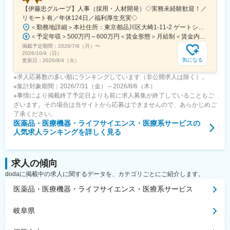
【伊藤忠グループ】人事（採用・人材開発）◇実務未経験歓迎！／
リモート有／年休124日／福利厚生充実◇
＜勤務地詳細＞本社住所：東京都品川区大崎1-11-2 ゲートシティ大崎イーストタワー22Ｆ勤務地最寄駅：JR山手線／大崎駅受動喫煙対策：屋内全面禁煙変更の範囲：会社の定める事業所（リモートワーク含む）
＜予定年収＞500万円～600万円＜賃金形態＞月給制＜賃金内訳＞月額（基本給）：300,000円～350,000円＜月給＞300,000円～350,000円＜昇給有無＞有＜残業手当＞有＜給与補足＞上記年収は、あくまで目安であり、前職・経験を考慮し検討させて頂きます。■昇給：あり■賞与：あり※会社業績と個人業績に応じて算定されます。賃金はあくまでも目安の金額であり、選考を通じて上下する可能性があります。月給(月額)は固定手当を含めた表記です。
掲載予定期間：
2026/7/6（月）
〜
2026/10/4（日）
気になる
更新日：
2026/8/4（火）
※求人応募数の多い順にランキングしています（非公開求人は除く）。
※集計対象期間：2026/7/31（金）～2026/8/6（木）
※事情により掲載終了予定日よりも前に求人募集が終了していることもご
ざいます。その場合は当サイトから応募はできませんので、あらかじめご
了承ください。
医薬品・医療機器・ライフサイエンス・医療系サービス
の
人気求人ランキングを詳しく見る
求人の傾向
dodaに掲載中の求人に関するデータを、カテゴリごとにご紹介します。
医薬品・医療機器・ライフサイエンス・医療系サービス
岐阜県