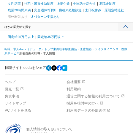
女性活躍
社宅・家賃補助制度
上場企業
中国語を活かす
退職金制度
残業20時間未満
完全週休2日制
職種未経験歓迎
土日祝休み
原則定時退社
海外出張あり
U・Iターン支援あり
ほかの固定給で探す
固定給25万円以上
固定給35万円以上
転職・求人doda（デューダ）トップ
東海
岐阜県
医薬品・医療機器・ライフサイエンス・医療
系サービス
服装自由の転職・求人情報
転職サイト dodaをシェア
ヘルプ
会社概要
拠点一覧
利用規約
免責事項
通信に関する情報の利用について
サイトマップ
採用を検討中の方へ
PCサイトを見る
利用者データの外部送信
個人情報の取り扱いについて