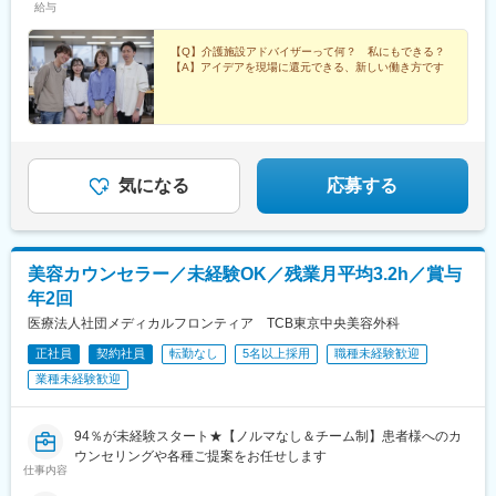
給与
児島※☆各所に契約施設があり、住む場所が変わってもキャリアを
駅、大宮駅(埼玉県)、南与野駅、蒲生駅、花崎駅、行田駅、北本
長期的に築くことができます！（※印のエリアは経験者のみ採用中
駅、和光市駅、岩槻駅、志久駅、戸塚安行駅、久喜駅、浜野駅、
です）☆勤務地住所は一例となります。━━【転居希望者向けの
【Q】介護施設アドバイザーって何？ 私にもできる？
六実駅、常盤平駅、みどり台駅、柏駅、小机駅、古淵駅、高座渋
【A】アイデアを現場に還元できる、新しい働き方です
働き方も】━━将来的に地元を離れたい方は、半年ほど地元勤務
谷駅、横浜駅、辻堂駅、淵野辺駅、いずみ中央駅、越後赤塚駅、
後、東京神奈川など首都圏への転勤も可能！移住支援制度（費用
新潟駅、見附駅、名鉄岐阜駅、松本駅、積志駅、東静岡駅、桜橋
会社負担）もあり、早期キャリアアップも見込めます！
駅(静岡県)、小垣江駅、北新川駅、神領駅、名鉄名古屋駅、小野駅
(京都府)、北野白梅町駅、上桂駅、西向日駅、今出川駅、福知山
駅、神宮丸太町駅、古市駅(大阪府)、大日駅、門真南駅、瑞光四丁
目駅、星ケ丘駅(大阪府)、城北公園通駅、南巽駅、崇禅寺駅、尼崎
気になる
応募する
駅(阪神線)、山陽天満駅、加古川駅、新神戸駅、住吉駅(兵庫県・
東海道)、香櫨園駅、中山寺駅、大久保駅(兵庫県)、舞子公園駅、
六甲駅、富雄駅、横川駅、小網町駅、吉塚駅、茶山駅(福岡県)、九
大学研都市駅、福大前駅、竜田口駅、熊本駅、和歌山市駅、県庁
美容カウンセラー／未経験OK／残業月平均3.2h／賞与
通り駅、代々木八幡駅、立場駅
年2回
医療法人社団メディカルフロンティア TCB東京中央美容外科
正社員
契約社員
転勤なし
5名以上採用
職種未経験歓迎
業種未経験歓迎
94％が未経験スタート★【ノルマなし＆チーム制】患者様へのカ
ウンセリングや各種ご提案をお任せします
仕事内容