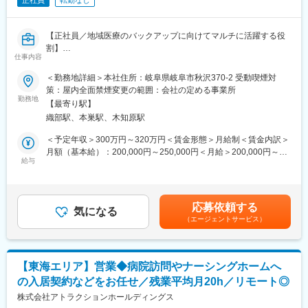
正社員
転勤なし
【正社員／地域医療のバックアップに向けてマルチに活躍する役
割】
仕事内容
■業務内容：
＜勤務地詳細＞本社住所：岐阜県岐阜市秋沢370-2 受動喫煙対
学校健診における心電図や尿検査、およびノロウイルス等のPCR
策：屋内全面禁煙変更の範囲：会社の定める事業所
検査業務をご担当いただきます。検査に付帯する事務作業や検査
勤務地
【最寄り駅】
場所・拠点への運転業務も含め、地域医療のバックアップに向け
織部駅、本巣駅、木知原駅
てマルチに活躍する役割です。
＜予定年収＞300万円～320万円＜賃金形態＞月給制＜賃金内訳＞
■業務詳細：
月額（基本給）：200,000円～250,000円＜月給＞200,000円～
・県医師会が実施する、小中高等学校の心電図検査実務
給与
250,000円＜昇給有無＞有＜残業手当＞有＜給与補足＞■賞与実
・幼稚園や保育所、各学校における尿検査の実施・判定
績：年2回賃金はあくまでも目安の金額であり、選考を通じて上下
・腸内細菌検査、およびノロウイルス等のPCR検査
する可能性があります。月給(月額)は固定手当を含めた表記です。
・検査データの入力、書類整理、および付帯する事務業務
応募依頼する
・各検査拠点や学校等への、社用車を用いた運転業務
気になる
（エージェントサービス）
・会社が定める、その他臨床衛生検査に関係する各種業務
■魅力：
◎臨床検査技師の資格を活かし、病院の夜勤や突発的な対応に追
【東海エリア】営業◆病院訪問やナーシングホームへ
われることなく、規則正しいサイクルで健康的に働けます。
の入居契約などをお任せ／残業平均月20h／リモート◎
◎面接は1回を予定しており、マイカー通勤可能（無料駐車場あ
り）、企業年金や退職金制度など、将来を見据えて安心してリス
株式会社アトラクションホールディングス