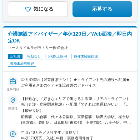
属先を決定予定。上記以外の拠点希望も歓迎※受動喫煙対策：屋内
四条駅、四条大宮駅、四条駅(京都市営)、九条駅(京都府)、伏見桃
◎オンライン事業説明会開催中
全面禁煙
山駅、東梅田駅、倉敷駅、横川駅(広島県)、紙屋町東駅、松川町
気になる
応募する
駅、千葉中央駅、東中山駅、虎ノ門駅、西日暮里駅、神田駅(東京
都)、後楽園駅、大塚駅前駅、日吉町駅、西一宮駅、清水五条駅、
烏丸駅、十条駅(京都府・近鉄線)、桃山駅、大阪梅田駅(阪神線)、
横川一丁目駅、県庁前駅(広島県)、猿猴橋町駅、的場町駅
介護施設アドバイザー／年休120日／Web面接／即日内
定OK
ユースタイルラボラトリー株式会社
正社員
転勤なし
5名以上採用
職種未経験歓迎
業種未経験歓迎
◎面接確約【残業ほぼナシ！】★クライアント先の施設へ配属★
ご利用者さまのケア＋施設改善のアドバイス
仕事内容
【転勤なし／好きなエリアで働ける】希望エリアのクライアント
先（介護・病院関連施設）へ配属「できれば車通勤がいい」「未
勤務地
経験なので先輩スタッフと一緒に働きたい」等ご相談ください！
【最寄り駅】
━━【配属エリア】━━＜1＞北海道・東北／北海道、岩手※、宮
船堀駅、小台駅、代々木公園駅、東新宿駅、駒沢大学駅、桜台駅
城、福島＜2＞北関東／茨城、栃木、群馬＜3＞首都圏／東京、神
(東京都)、麹町駅、田原町駅(東京都)、不動前駅、八王子駅、中野
奈川、埼玉、千葉＜4＞甲信越／長野、新潟＜5＞東海／愛知、静
坂上駅、調布駅、蓮根駅、後楽園駅、東久留米駅、苗穂駅、琴似
岡、岐阜＜6＞関西／大阪、京都、兵庫、和歌山、奈良※＜7＞中
年収340万円／入社半年／資格なし
駅(函館本線)、新道東駅、西２８丁目駅、郡山駅(福島県)、愛子
四国／広島※、岡山※＜8＞九州／福岡、熊本※、長崎※、大分※、鹿
年収370万円／入社1年目／実務者研修修了
駅、北仙台駅、泉中央駅、作並駅、境町駅、高崎駅、東武宇都宮