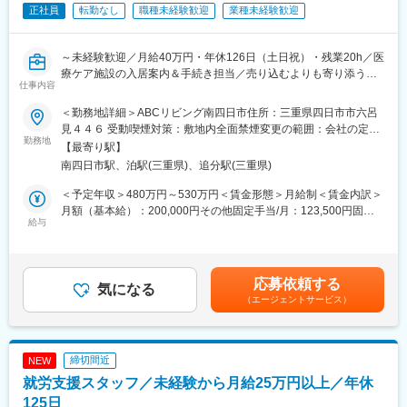
タートできる環境です。
正社員
転勤なし
職種未経験歓迎
業種未経験歓迎
◎転勤や異動はなく、岐阜の地に腰を据えて長く働ける環境で
す。
～未経験歓迎／月給40万円・年休126日（土日祝）・残業20h／医
変更の範囲：会社の定める業務
療ケア施設の入居案内＆手続き担当／売り込むよりも寄り添う。
仕事内容
ホスピタリティ活かせるお仕事です～
＜勤務地詳細＞ABCリビング南四日市住所：三重県四日市市六呂
■業務内容：
見４４６ 受動喫煙対策：敷地内全面禁煙変更の範囲：会社の定め
障がい者・難病者のナーシングホーム（ABCリビング）の入居営
勤務地
る事業所（リモートワーク含む）
【最寄り駅】
業をお任せします。ご家族様・ご利用者様に寄り添い提案をして
南四日市駅、泊駅(三重県)、追分駅(三重県)
いただきます。信頼関係の構築も大切な業務となります。
＜予定年収＞480万円～530万円＜賃金形態＞月給制＜賃金内訳＞
■具体的には：
月額（基本給）：200,000円その他固定手当/月：123,500円固定
◇病院等への訪問営業
給与
残業手当/月：76,500円（固定残業時間30時間0分/月）超過した時
◇施設見学対応
間外労働の残業手当は追加支給＜月給＞400,000円（一律手当を
◇入居契約
含む）＜昇給有無＞有＜残業手当＞有＜給与補足＞※上限年収はイ
◇各種書類回収
ンセンティブを含んだ金額です。■昇給：年1回■賞与：なし■イン
応募依頼する
◇看護師・管理者との連携
気になる
センティブあり賃金はあくまでも目安の金額であり、選考を通じ
（エージェントサービス）
◇（一部）見学・入居の際の利用者の送迎
て上下する可能性があります。月給(月額)は固定手当を含めた表記
※社有車・ガソリンカード・ETCカード貸与
です。
※相談しやすい環境です。
※先輩社員のOJTのもと業務を覚えていただきます。
締切間近
NEW
※施設が増えるまではリモートワークを中心にし、三重県の現場に
就労支援スタッフ／未経験から月給25万円以上／年休
も通いながらの業務となる予定です。
125日