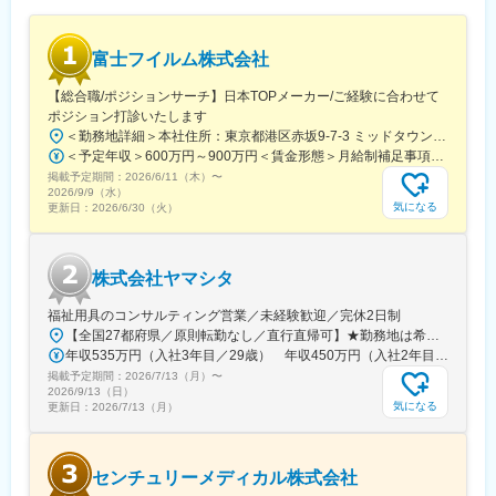
富士フイルム株式会社
【総合職/ポジションサーチ】日本TOPメーカー/ご経験に合わせて
ポジション打診いたします
＜勤務地詳細＞本社住所：東京都港区赤坂9-7-3 ミッドタウン・ウェスト勤務地最寄駅：東京メトロ日比谷線／都営大江戸線／六本木駅受動喫煙対策：敷地内全面禁煙変更の範囲：会社の定める事業所（リモートワーク含む）
＜予定年収＞600万円～900万円＜賃金形態＞月給制補足事項なし＜賃金内訳＞月額（基本給）：300,000円～500,000円＜月給＞300,000円～500,000円＜昇給有無＞有＜残業手当＞有賃金はあくまでも目安の金額であり、選考を通じて上下する可能性があります。月給(月額)は固定手当を含めた表記です。
掲載予定期間：
2026/6/11（木）
〜
2026/9/9（水）
気になる
更新日：
2026/6/30（火）
株式会社ヤマシタ
福祉用具のコンサルティング営業／未経験歓迎／完休2日制
【全国27都府県／原則転勤なし／直行直帰可】★勤務地は希望を考慮★拠点により車通勤OK※充足状況により、ご希望の勤務地での募集が終了している場合があります。※転居を伴う転勤の有無は、半年ごとに希望を伺い、選択いただけます。■東北■・宮城県（仙台市）■関東■・東京都（東京23区など）・神奈川県（横浜市など）・埼玉県（さいたま市など）・千葉県（千葉市など）・茨城県（水戸市）・栃木県（宇都宮市／足利市）・群馬県（前橋市）■東海■・愛知県（名古屋市／豊田市／豊橋市／小牧市）・静岡県（静岡市／浜松市／沼津市／焼津市／富士市）・岐阜県（岐阜市）・三重県（四日市市）■信越・北陸■・長野県（長野市）・山梨県（甲府市）・石川県（金沢市）・富山県（富山市）・福井県（福井市）■関西■・大阪府・兵庫県（神戸市／尼崎市／姫路市）・京都府（京都市）・奈良県（奈良市／天理市）・滋賀県（大津市／彦根市）・和歌山県（和歌山市／田辺市）■中国■・広島県（広島市）・岡山県（岡山市）■四国■・香川県（高松市）■九州■・福岡県（福岡市）
年収535万円（入社3年目／29歳） 年収450万円（入社2年目／26歳）
掲載予定期間：
2026/7/13（月）
〜
2026/9/13（日）
気になる
更新日：
2026/7/13（月）
センチュリーメディカル株式会社