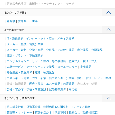
医療広告代理店・出版社・マーケティング・リサーチ
ほかのエリアで探す
静岡県
愛知県
三重県
ほかの業種で探す
IT・通信業界
インターネット・広告・メディア業界
メーカー（機械・電気）業界
メーカー（素材・化学・食品・化粧品・その他）業界
商社業界
金融業界
建設・プラント・不動産業界
コンサルティング・リサーチ業界・専門事務所・監査法人・税理士法人
人材サービス・アウトソーシング業界・コールセンター
小売業界
外食産業・飲食業界
運輸・物流業界
エネルギー（電力・ガス・石油・新エネルギー）業界
旅行・宿泊・レジャー業界
警備・清掃業界
理容・美容・エステ業界
教育業界
農林水産・鉱業
公社・官公庁・学校・研究施設
冠婚葬祭業界
その他
ほかのこだわり条件で探す
第二新卒歓迎
外資系企業
年間休日120日以上
フレックス勤務
管理職・マネジャー
英語を活かす
学歴不問
転勤なし（勤務地限定）