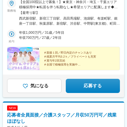
【全国100院以上で募集！】★東京・神奈川・埼玉・千葉エリア
積極採用中★転居を伴う転勤なし★希望エリアに配属します◆ク
勤務地
リニック一覧＜全国100院以上展開＞【北海道・東北】旭川駅前
【最寄り駅】
院、青森院、盛岡院、秋田院、山形院、仙台駅前院、福島院、郡
西武新宿駅、新宿三丁目駅、高田馬場駅、池袋駅、有楽町駅、銀
山院 など【関東】新宿東口院、池袋駅前院、品川院、秋葉原
座一丁目駅、秋葉原駅、新宿駅、渋谷駅、中野駅(東京都)、町田
院、町田院、八王子院、千葉東口院、柏院、船橋院、川崎院、新
駅、立川北駅、八王子駅、品川駅、北千住駅、自由が丘駅、新横
横浜院、大宮東口院、水戸院、つくば院、宇都宮院、高崎院、前
年収1,000万円／31歳／5年目
浜駅、横浜駅、川崎駅、藤沢駅、本厚木駅、大宮駅(埼玉県)、川口
橋院 など【中部】名古屋駅前院 、名古屋栄院、金山院、岐阜
年収700万円／27歳／2年目
駅、川越駅、南越谷駅、宇都宮駅、水戸駅、つくば駅、千葉駅、
給与
院、静岡院、浜松院、三島院、新潟院、金沢院、福井院、富山
京成千葉駅、柏駅、京成船橋駅、松戸駅、高崎駅、前橋駅、旭川
院、長野院、松本院、山梨甲府駅前院 など【近畿】梅田大阪駅
駅、さっぽろ駅、あおば通駅、福島駅(福島県)、郡山駅(福島県)、
前院、大阪阪急梅田駅前院、枚方院、天王寺院、堺院、なんば
＃面接１回／即日内定のチャンスあり
青森駅、盛岡駅、山形駅、秋田駅、矢場町駅、近鉄名古屋駅、金
＃残業月平均3.2ｈ／プライベートも充実
院、心斎橋院、京都駅前院、奈良院、和歌山院、四日市院 など
山駅(愛知県)、豊田市駅、駅前大通駅、名鉄岐阜駅、静岡駅、新浜
＃賞与年2回支給
【中四国】広島院、福山院、松山院、高松院、高知院、徳島院、
松駅、三島広小路駅、長野駅、松本駅、北鉄金沢駅、新潟駅、近
＃全国で積極採用を実施中
松江院、周南徳山駅ビル院 など【九州・沖縄】小倉院、佐賀
鉄四日市駅、電鉄富山駅、福井駅、甲府駅、東梅田駅、大阪難波
全国100院以上を展開する大手美容クリニックだからこ
院、長崎院、熊本院、宮崎院、鹿児島院、那覇院 など【受動喫
駅、高槻市駅、大阪梅田駅(阪急線)、枚方市駅、堺東駅、天王寺駅
そ、「やりがい・高収入・キャリア」のすべてをバラン
煙対策】屋内原則禁煙
前駅、西梅田駅、心斎橋駅、京都駅、烏丸駅、三ノ宮駅、姫路
スよく実現できます！
駅、近鉄奈良駅、和歌山駅、草津駅(滋賀県)、徳山駅、立町駅、福
気になる
応募する
山駅、松江駅、片原町駅(香川県)、松山市駅、蓮池町通駅、徳島
駅、西鉄久留米駅、西鉄福岡駅、平和通駅、博多駅、天神南駅、
鹿児島中央駅前駅、通町筋駅、宮崎駅、長崎駅前駅、佐賀駅、大
分駅、県庁前駅(沖縄県)、新宿西口駅、新宿駅(東京メトロ)、学習
NEW
院下駅、東池袋駅、日比谷駅、銀座駅、岩本町駅、立川駅、京王
応募者全員面接／介護スタッフ／月収50万円可／残業
八王子駅、高輪台駅、奥沢駅、神奈川駅、平沼橋駅、京急川崎
駅、石上駅、新越谷駅、宇都宮駅東口駅、新千葉駅、栄町駅(千葉
ほぼなし
県)、船橋駅、札幌駅、仙台駅(地下鉄)、曽根田駅、栄駅(愛知県)、