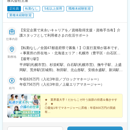
株式会社土屋
名古屋駅、西高蔵駅、新豊田駅、新豊橋駅、岐阜駅、新静岡駅、
正社員
転勤なし
5名以上採用
職種未経験歓迎
浜松駅、三島田町駅、市役所前駅(長野県)、金沢駅、あすなろう四
日市駅、電鉄富山駅・エスタ前駅、福井駅(福井県)、大阪梅田駅
業種未経験歓迎
(阪神線)、なんば駅(地下鉄)、高槻駅、梅田駅(地下鉄)、宮之阪
駅、大阪阿部野橋駅、北新地駅、四ツ橋駅、七条駅、四条駅(京都
市営)、三宮駅(神戸新交通)、山陽姫路駅、田中口駅、八丁堀駅(広
【安定企業で末永いキャリアを／資格取得支援・資格手当有】介
島県)、高松築港駅、高知橋駅、眉山ロープウェイ山麓駅、天神
護スタッフとして利用者さまの生活サポート
仕事内容
駅、小倉駅(福岡県)、東比恵駅、鹿児島中央駅、水道町駅、五島町
駅、旭橋駅、西早稲田駅、末広町駅(東京都)、立川南駅、高輪ゲー
【転勤なし／全国47都道府県で募集！】◎直行直帰が基本です。
トウェイ駅、九品仏駅、新高島駅、東宿郷駅、葭川公園駅、大神
＜事業所の所在地＞・北海道エリア：札幌市（豊平区・白石区）
宮下駅、大通駅、仙台駅、栄町駅(愛知県)、国際センター駅、日吉
勤務地
／函館市・東北エリア：岩手市／仙台市／秋田市／山形市／郡山
【最寄り駅】
町駅、第一通り駅、三島駅、七ツ屋駅、富山駅、福井城址大名町
市／弘前市・関東エリア：茨城市／栃木市／高崎市／大宮市／習
平岸駅(札幌市営)、杉並町駅、白石駅(札幌市営)、撫牛子駅、上盛
駅、なんば駅(南海線)、大阪駅、天王寺駅、西大橋駅、五条駅(京
志野市／板橋区／多摩市／相模原市／藤沢市／甲府市・東海エリ
岡駅、荒井駅(宮城県)、秋田駅、北山形駅、安積永盛駅、新潟駅、
都市営)、京都河原町駅、神戸三宮駅(阪神)、本通駅、高松駅(香川
ア：静岡市／岡崎市／岐阜市／四日市市／名古屋市・北信越エリ
水戸駅、小山駅、高崎駅、大宮駅(埼玉県)、京成津田沼駅、志村坂
県)、南堀端駅、はりまや橋駅、旦過駅、高見橋駅、熊本城・市役
ア：新潟市／富山市／金沢市／福井市／長野市・関西エリア：大
年収826万円（入社3年目／ブロックマネージャー）
上駅、多摩センター駅、相模原駅、藤沢駅、国母駅、市役所前駅
所前駅、長崎駅(長崎県)、美栄橋駅
阪市／宇治市／西宮市／奈良市／大津市／和歌山市／新宮市・中
年収756万円（入社3年目／上級エリアマネージャー）
(長野県)、県庁前駅(富山県)、上諸江駅、八ツ島駅、岐阜駅、静岡
給与
四国エリア：鳥取市／松江市／岡山市／福山市／広島市／下関市
駅、東岡崎駅、新瑞橋駅、中川原駅、瀬田駅(滋賀県)、宇治駅(奈
／徳島市／高松市／松山市／高知市・九州エリア：福岡市／糟屋
良線)、天満橋駅、西宮駅、奈良駅、六十谷駅、新宮駅、鳥取駅、
郡粕屋町／北九州市／久留米市／佐賀市／長崎市／熊本市／大分
★ 業界最大手！だからこそ叶う抜群の待遇＆働きやす
松江駅、備前西市駅、東福山駅、比治山橋駅、幡生駅、阿波富田
さ ★
市／宮崎市／鹿児島市／沖縄市※受動喫煙防止対策：敷地内禁煙※
駅、元山駅(香川県)、道後公園駅、知寄町二丁目駅、吉塚駅、柚須
◎最短1年でマネージャーに昇格：年収600万円の実績
駐車場あり！車、バイク、自転車などの通勤OK ※地域による※担
駅、木屋瀬駅、西鉄久留米駅、佐賀駅、茂里町駅、健軍町駅、大
有
当するご利用者のご自宅へ訪問していただきます。※ご希望をお伺
◎マネージャーへ昇格後は月給45万円以上可
分駅、宮崎駅、天文館通駅、古島駅、南平岸駅、新津田沼駅、志
◎残業ほぼなし／直行直帰OK！
いし、通いやすい範囲を考慮の上で訪問先を決定いたします！
村三丁目駅、権堂駅、新富町駅(富山県)、妙音通駅、谷町四丁目
駅、西宮駅(ＪＲ線)、新大宮駅、南区役所前駅、道後温泉駅、馬出