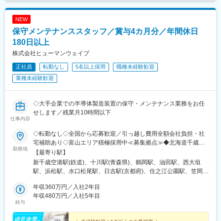
NEW
保守メンテナンススタッフ／賞与4カ月分／年間休日
180日以上
株式会社ヒューマンウェイブ
正社員
転勤なし
5名以上採用
職種未経験歓迎
業種未経験歓迎
◇大手企業での半導体製造装置の保守・メンテナンス業務をお任
せします／残業月10時間以下
仕事内容
◇転勤なし◇全国から応募歓迎／引っ越し費用全額会社負担・社
宅補助あり◇富山エリア積極採用中≪募集拠点≫◆北海道千歳市
勤務地
◆青森県五所川原市◆山形県鶴岡市◆富山県砺波市◆岐阜県大垣
【最寄り駅】
市◆静岡県浜松市◆三重県四日市市◆滋賀県甲賀市◆京都府京都
新千歳空港駅(鉄道)、十川駅(青森県)、鶴岡駅、油田駅、西大垣
市◆京都府久世郡久御山町◆大阪府大阪市◆岡山県笠岡市◆山口
駅、浜松駅、水口松尾駅、日吉駅(京都府)、住之江公園駅、笠岡
県下松市◆愛媛県西条市◆福岡県筑後市◆佐賀県伊万里市◆長崎
駅、羽犬塚駅、西諫早駅、原水駅、室駅、第一通り駅、水口駅、
県諫早市◆熊本県菊池郡菊陽町 など└他にも全国エリアにプロ
年収360万円／入社2年目
住ノ江駅、新浜松駅
ジェクトあり！◆マイカー通勤OK＼福利厚生・サポート充実！／
年収480万円／入社5年目
給与
◆引っ越し費用は全額会社負担（転居を伴う場合）◆社宅補助あ
り（家賃の半額補助 ※規定あり）◆ご希望の社宅をご用意（お好