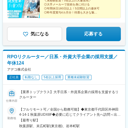
きな物件をお選びいただけます）
＼未経験歓迎！5名以上の大量採用／
◎大手メーカーで技術を身に付ける
◎年間休日180日以上！5日間以上の連休可
◎昨年度賞与4カ月分！待遇も大きな魅力
◎転居費用支給・社宅制度あり
◎大手企業へ転籍した先輩たちも多数
気になる
応募する
RPOリクルーター／日系・外資大手企業の採用支援／
年休124
アデコ株式会社
正社員
転勤なし
5名以上採用
業種未経験歓迎
【業界トップクラス】大手日系・外資系企業の採用を支援するリ
クルーター
仕事内容
【フルリモート可／全国から勤務可能】◆東京都千代田区外神田
4-14-1 秋葉原UDX8F◆必要に応じてクライアント先へ訪問＜出社
勤務地
形態について＞全国どこからでも勤務可能な環境です。担当クラ
【最寄り駅】
イアントによってはオフィスワークとリモートワークを組み合わ
秋葉原駅、末広町駅(東京都)、岩本町駅