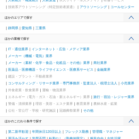
技術系アウトソーシング（特定技術者派遣）
アウトソーシング
コールセンター
ほかのエリアで探す
静岡県
愛知県
三重県
ほかの業種で探す
IT・通信業界
インターネット・広告・メディア業界
メーカー（機械・電気）業界
メーカー（素材・化学・食品・化粧品・その他）業界
商社業界
医薬品・医療機器・ライフサイエンス・医療系サービス
金融業界
建設・プラント・不動産業界
コンサルティング・リサーチ業界・専門事務所・監査法人・税理士法人
小売業界
外食産業・飲食業界
運輸・物流業界
エネルギー（電力・ガス・石油・新エネルギー）業界
旅行・宿泊・レジャー業界
警備・清掃業界
理容・美容・エステ業界
教育業界
農林水産・鉱業
公社・官公庁・学校・研究施設
冠婚葬祭業界
その他
ほかのこだわり条件で探す
第二新卒歓迎
年間休日120日以上
フレックス勤務
管理職・マネジャー
英語を活かす
学歴不問
転勤なし（勤務地限定）
服装自由
女性活躍