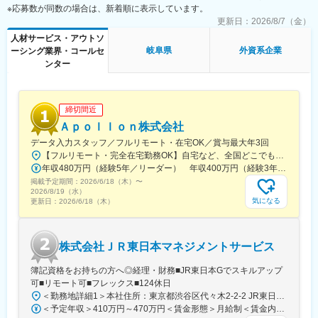
※応募数が同数の場合は、新着順に表示しています。
更新日：
2026/8/7（金）
人材サービス・アウトソ
岐阜県
外資系企業
ーシング業界・コールセ
ンター
締切間近
Ａｐｏｌｌｏｎ株式会社
データ入力スタッフ／フルリモート・在宅OK／賞与最大年3回
【フルリモート・完全在宅勤務OK】自宅など、全国どこでもあなたが働きやすい場所で働けます★転居を伴う転勤なし★全国47都道府県どこからでも応募OK【本社】東京都新宿区山吹町130番地の15 茜ビル2-A＜アクセス＞有楽町線「江戸川橋駅」、東西線「東西線」より徒歩10分※受動喫煙対策：あり
年収480万円（経験5年／リーダー） 年収400万円（経験3年／メンバー）
掲載予定期間：
2026/6/18（木）
〜
2026/8/19（水）
気になる
更新日：
2026/6/18（木）
株式会社ＪＲ東日本マネジメントサービス
簿記資格をお持ちの方へ◎経理・財務■JR東日本Gでスキルアップ
可■リモート可■フレックス■124休日
＜勤務地詳細1＞本社住所：東京都渋谷区代々木2-2-2 JR東日本本社ビル9階受動喫煙対策：屋内全面禁煙＜勤務地詳細2＞東京都内オフィス住所：東京都23区内 受動喫煙対策：屋内全面禁煙変更の範囲：会社の定める事業所（リモートワーク含む）
＜予定年収＞410万円～470万円＜賃金形態＞月給制＜賃金内訳＞月額（基本給）：240,000円～250,000円＜月給＞240,000円～250,000円＜昇給有無＞有＜残業手当＞有＜給与補足＞※想定年収には残業月20Hも含めています■昇給：年1回■賞与：年2回(合計3.0ヶ月程度)※総合職：計6.0ヶ月程度■モデル年収総合職（課長）900万円総合職（マネージャー）630万円総合職（主任）520万円エリア（課員）410万円賃金はあくまでも目安の金額であり、選考を通じて上下する可能性があります。月給(月額)は固定手当を含めた表記です。