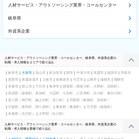
人材サービス・アウトソーシング業界・コールセンター
岐阜県
外資系企業
人材サービス・アウトソーシング業界・コールセンター、岐阜県、外資系企業の
転職・求人情報をエリアで絞り込む
岐阜市
大垣市
高山市
多治見市
関市
中津川市
美濃市
瑞浪市
羽島市
恵那市
美濃加茂市
土岐市
各務原市
可児市
山県市
瑞穂市
飛騨市
本巣市
郡上市
下呂市
海津市
揖斐郡（揖斐川町、大野町、池田町）
加茂郡（坂祝町、富加町、川辺町、七宗町、八百津町、白川町、東白川村）
安八郡（神戸町、輪之内町、安八町）
羽島郡（岐南町、笠松町）
不破郡（垂井町、関ケ原町）
養老郡（養老町）
可児郡（御嵩町）
本巣郡（北方町）
大野郡（白川村）
人材サービス・アウトソーシング業界・コールセンター、岐阜県、外資系企業の
転職・求人情報を業種で絞り込む
人材紹介・職業紹介
人材派遣
求人サイト・求人メディア
研修サービス