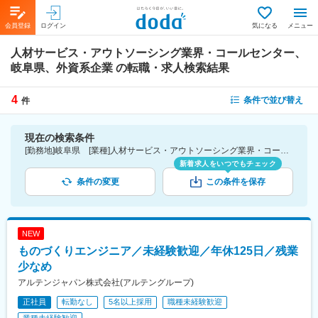
会員登録
ログイン
気になる
メニュー
人材サービス・アウトソーシング業界・コールセンター、
岐阜県、外資系企業
の転職・求人検索結果
4
条件で並び替え
件
現在の検索条件
[勤務地]岐阜県 [業種]人材サービス・アウトソーシング業界・コールセンター [詳細条件](会社・職場の環境)外資系企業
新着求人をいつでもチェック
条件の変更
この条件を保存
NEW
ものづくりエンジニア／未経験歓迎／年休125日／残業
少なめ
アルテンジャパン株式会社(アルテングループ)
正社員
転勤なし
5名以上採用
職種未経験歓迎