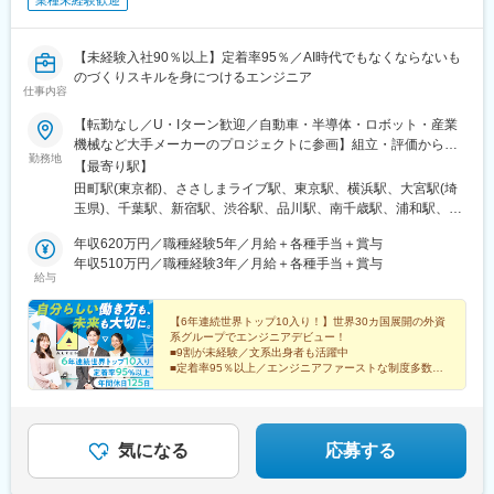
業種未経験歓迎
【未経験入社90％以上】定着率95％／AI時代でもなくならないも
のづくりスキルを身につけるエンジニア
仕事内容
【転勤なし／U・Iターン歓迎／自動車・半導体・ロボット・産業
機械など大手メーカーのプロジェクトに参画】組立・評価からス
勤務地
タートし、将来的には設計・生産技術・プロジェクト管理などへ
【最寄り駅】
ステップアップできます。※プロジェクト先は、希望を最大限考慮
田町駅(東京都)、ささしまライブ駅、東京駅、横浜駅、大宮駅(埼
の上、決定※転居を伴う無理な転勤はなし※引越し費用補助・帰省
玉県)、千葉駅、新宿駅、渋谷駅、品川駅、南千歳駅、浦和駅、県
旅費補助・借上社宅制度など、U・Iターン支援充実＜プロジェク
庁前駅(千葉県)、川崎駅、新杉田駅、大垣駅、新静岡駅、刈谷駅、
ト先＞■北海道：千歳市■関東：埼玉県・千葉県・東京都・神奈川
年収620万円／職種経験5年／月給＋各種手当＋賞与
津駅、スクリーン駅、高岡駅、西諫早駅、原水駅、三田駅(東京
県・山梨県■東海：岐阜県・静岡県・愛知県・三重県■滋賀：彦根
年収510万円／職種経験3年／月給＋各種手当＋賞与
都)、米野駅、日本橋駅(東京都)、新高島駅、京成千葉駅、新宿駅
給与
市■富山：高岡市■中国：広島県■九州：長崎県諫早市、熊本県菊
(東京メトロ)、神泉駅、北品川駅、本千葉駅、京急川崎駅、日吉町
池郡※プロジェクト先（勤務地）は、希望を最大限考慮の上、決定
駅、高宮駅(滋賀県)、名鉄名古屋駅、三越前駅、高島町駅、栄町駅
します。※勤務地一覧以外にも勤務地がございます。詳しくは面接
【6年連続世界トップ10入り！】世界30カ国展開の外資
(千葉県)、新宿西口駅、高輪ゲートウェイ駅、千葉中央駅、静岡
系グループでエンジニアデビュー！
時にお話しさせていただきます。＜拠点＞東京本社／東京都港区
駅、末広町駅(富山県)
■9割が未経験／文系出身者も活躍中
芝浦3-5-39 田町イーストウィング2F名古屋オフィス／愛知県名古
■定着率95％以上／エンジニアファーストな制度多数
屋市中村区平池町4-60-12 グローバルゲート ウエストタワー9F
■年休125日・完全週休2日・土日祝休み
■1日の残業1h以下
■転勤なし
気になる
応募する