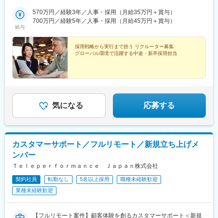
せたハイブリッド勤務となる場合があります。出社頻度は担当ク
ライアントにより異なりますが、週1～3日程度が目安です。※出
570万円／経験3年／人事・採用（月給35万円＋賞与）
社先は47都道府県のクライアント先となります。※受動喫煙対策
700万円／経験5年／人事・採用（月給45万円＋賞与）
給与
あり
採用戦略から実行まで担う リクルーター募集
グローバル環境で活躍する中途・新卒採用担当
気になる
応募する
カスタマーサポート／フルリモート／新規立ち上げメ
ンバー
Ｔｅｌｅｐｅｒｆｏｒｍａｎｃｅ Ｊａｐａｎ株式会社
契約社員
転勤なし
5名以上採用
職種未経験歓迎
業種未経験歓迎
【フルリモート案件】顧客体験を創るカスタマーサポート＜新規