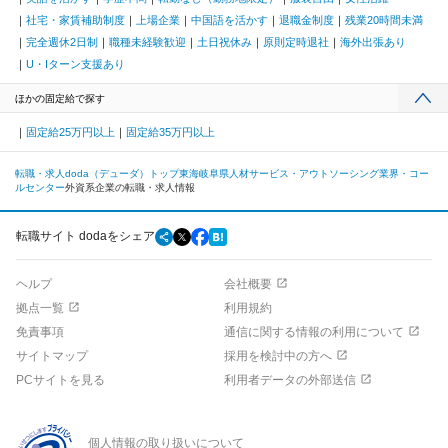
社宅・家賃補助制度
上場企業
中国語を活かす
退職金制度
残業20時間未満
完全週休2日制
職種未経験歓迎
土日祝休み
原則定時退社
海外出張あり
U・Iターン支援あり
ほかの固定給で探す
固定給25万円以上
固定給35万円以上
転職・求人doda（デューダ）トップ
東海
岐阜県
人材サービス・アウトソーシング業界・コー
ルセンター
外資系企業の転職・求人情報
転職サイト dodaをシェア
ヘルプ
会社概要
拠点一覧
利用規約
免責事項
通信に関する情報の利用について
サイトマップ
採用を検討中の方へ
PCサイトを見る
利用者データの外部送信
個人情報の取り扱いについて