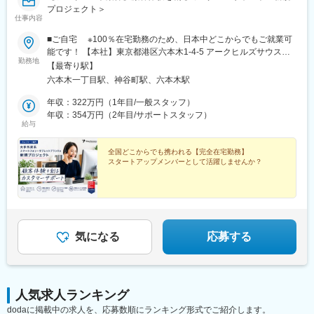
プロジェクト＞
仕事内容
■ご自宅 ※100％在宅勤務のため、日本中どこからでもご就業可
能です！ 【本社】東京都港区六本木1-4-5 アークヒルズサウスタ
勤務地
ワー7F （出社勤務はございません）
【最寄り駅】
六本木一丁目駅、神谷町駅、六本木駅
年収：322万円（1年目/一般スタッフ）
年収：354万円（2年目/サポートスタッフ）
給与
全国どこからでも携われる【完全在宅勤務】
スタートアップメンバーとして活躍しませんか？
気になる
応募する
人気求人ランキング
dodaに掲載中の求人を、応募数順にランキング形式でご紹介します。