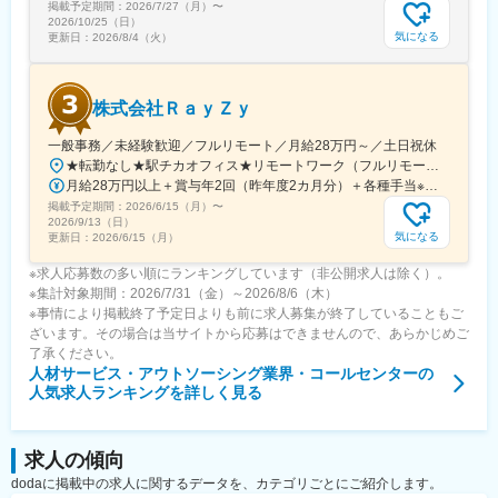
掲載予定期間：
2026/7/27（月）
〜
2026/10/25（日）
気になる
更新日：
2026/8/4（火）
株式会社ＲａｙＺｙ
一般事務／未経験歓迎／フルリモート／月給28万円～／土日祝休
★転勤なし★駅チカオフィス★リモートワーク（フルリモート相談可）※研修期間中・試用期間中はオフィス出社となります【本社】東京都渋谷区神宮前6-18-5鷹羽ビル7階◆最寄り駅：JR渋谷駅／徒歩約5分◆最寄り駅：東京メトロ千代田線・明治神宮前／徒歩約9分◆最寄り駅：JR原宿駅／徒歩約13分
月給28万円以上＋賞与年2回（昨年度2カ月分）＋各種手当※経験・能力等を考慮のうえ、決定いたします。
掲載予定期間：
2026/6/15（月）
〜
2026/9/13（日）
気になる
更新日：
2026/6/15（月）
※求人応募数の多い順にランキングしています（非公開求人は除く）。
※集計対象期間：2026/7/31（金）～2026/8/6（木）
※事情により掲載終了予定日よりも前に求人募集が終了していることもご
ざいます。その場合は当サイトから応募はできませんので、あらかじめご
了承ください。
人材サービス・アウトソーシング業界・コールセンター
の
人気求人ランキングを詳しく見る
求人の傾向
dodaに掲載中の求人に関するデータを、カテゴリごとにご紹介します。