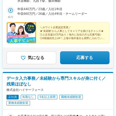
水道橋駅、九段下駅、飯田橋駅
区／中野区／港区／足立区／北区／調布市／立川市／八王子市 他
神奈川：横浜市／川崎市／横須賀市／鎌倉市／小田原市／藤沢市
年収440万円／23歳／入社1年目
／相模原市 他埼玉：越谷市／さいたま市／川口市／春日部市／富
年収660万円／26歳／入社4年目・チームリーダー
給与
士見市／草加市／熊谷市／川越市／久喜市 他千葉：千葉市／船橋
市／浦安市／市川市／柏市／木更津市／松戸市 他＜北関東＞茨
城：つくば市／水戸市 他群馬：高崎市／前橋市 他栃木：宇都宮市
＼ホワイト企業認定受賞／
★“未経験”から人事としてキャリアを築けるチャンス★
／小山市 他＜関西＞大阪／京都／奈良／兵庫／和歌山＜中部＞愛
◎上京支援10万円あり！地方に在住の方も応募可能♪
知県：名古屋市／豊田市 他＜その他＞ 北海道札幌市／福島県／宮
◎8期連続売上UP！上場や海外進出も視野に入れていま
城県仙台市／福岡県ほか、全国のエリアで募集中◆：上京支援制
す♪
◎95％の高い定職率を継続中！働きやすい環境を整えて
度あり──────「新しい環境で挑戦したい」という方を応援！上
います。
京時に【10万円支給】（規定あり）。制度を活用して面接後すぐ
の入社も可能です。
気になる
応募する
データ入力事務／未経験から専門スキルが身に付く／
残業ほぼなし
株式会社ハイヤーフォース
正社員
転勤なし
5名以上採用
職種未経験歓迎
業種未経験歓迎