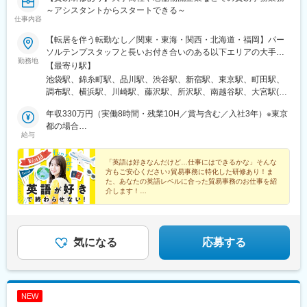
～アシスタントからスタートできる～
仕事内容
【転居を伴う転勤なし／関東・東海・関西・北海道・福岡】パー
ソルテンプスタッフと長いお付き合いのある以下エリアの大手・
勤務地
優良企業に配属＜関東＞東京都・神奈川県・埼玉県・千葉県・茨
【最寄り駅】
城県（つくば市内）・栃木県（宇都宮市内）＜東海＞岐阜県・静
池袋駅、錦糸町駅、品川駅、渋谷駅、新宿駅、東京駅、町田駅、
岡県・愛知県・三重県＜関西＞大阪府・京都府・兵庫県・滋賀県
調布駅、横浜駅、川崎駅、藤沢駅、所沢駅、南越谷駅、大宮駅(埼
＜北海道＞北海道（札幌市内）＜九州＞福岡県（福岡市博多区、
玉県)、成田駅、西船橋駅、千葉駅、柏駅、海浜幕張駅、つくば
中央区）☆駅近のオフィスがほとんどなので、通勤も便利です☆
年収330万円（実働8時間・残業10H／賞与含む／入社3年）※東京
駅、宇都宮駅、岐阜駅、沼津駅、浜松駅、静岡駅、刈谷駅、小牧
お住まいの地域や希望を考慮します☆配属先によって、在宅勤務
都の場合
駅、知多半田駅、豊橋駅、豊田市駅、栄駅(愛知県)、近鉄四日市
給与
（リモートワーク）の場合があります☆通勤交通費支給（上限な
年収319万円（実働8時間・残業10H／賞与含む／入社3年）※大阪
駅、津駅、烏丸駅、堺駅、大阪駅、大阪梅田駅(阪急線)、神戸三宮
し／当社規定に基づく）☆受動喫煙対策：原則あり（勤務先に従
府の場合
駅(阪神)、姫路駅、草津駅(滋賀県)、札幌駅、祇園駅(福岡県)、天
う）
「英語は好きなんだけど…仕事にはできるかな」そんな
神南駅、北品川駅、南新宿駅、大手町駅(東京都)、布田駅、新高島
方もご安心ください♪貿易事務に特化した研修あり！ま
駅、京急川崎駅、石上駅、新越谷駅、京成成田駅、京成西船駅、
た、あなたの英語レベルに合った貿易事務のお仕事を紹
京成千葉駅、名鉄岐阜駅、第一通り駅、新静岡駅、半田駅、駅前
介します！
【大歓迎♪】★洋楽や洋画が好き★英検やTOEIC(R)を持
駅、新豊田駅、栄町駅(愛知県)、あすなろう四日市駅、四条駅(京
っている★留学経験がある
都市営)、大小路駅、三宮駅(神戸新交通)、山陽姫路駅、さっぽろ
駅、櫛田神社前駅、天神駅、高輪ゲートウェイ駅、代々木駅、二
重橋前駅、神奈川駅、栄町駅(千葉県)、新浜松駅、新豊橋駅、矢場
気になる
応募する
町駅、京都河原町駅、花田口駅、梅田駅(地下鉄)、三宮・花時計前
駅、博多駅、西鉄福岡駅
NEW