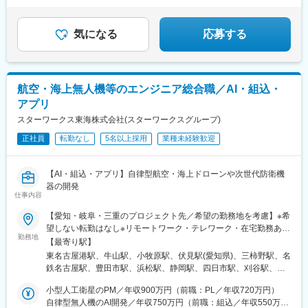
気になる
応募する
航空・海上無人機等のエンジニア総合職／AI・組込・
アプリ
スターワークス東海株式会社(スターワークスグループ)
正社員
転勤なし
5名以上採用
業種未経験歓迎
【AI・組込・アプリ】自律型航空・海上ドローンや次世代防衛機
器の開発
仕事内容
【愛知・岐阜・三重のプロジェクト先／希望の勤務地を考慮】※希
望しない転勤はなし※リモートワーク・テレワーク・在宅勤務あり
勤務地
（派遣先による）※自動車通勤あり（派遣先による）＜勤務地例＞
【最寄り駅】
■三菱重工業株式会社・大江工場：愛知県名古屋市港区大江町10
東名古屋港駅、牛山駅、小牧原駅、伏見駅(愛知県)、三柿野駅、名
番地・小牧南工場：愛知県西春日井郡豊山町大字豊場1番地・小牧
鉄名古屋駅、豊田市駅、浜松駅、静岡駅、四日市駅、刈谷駅、栄
北工場：愛知県小牧市大字東田中1200番地・伏見オフィス：愛知
駅(愛知県)、蘇原駅、近鉄名古屋駅、新豊田駅、第一通り駅、新静
県名古屋市中区錦2丁目20番15号■川崎重工業株式会社・岐阜工
小型人工衛星のPM／年収900万円（前職：PL／年収720万円）
岡駅、あすなろう四日市駅、栄町駅(愛知県)、名古屋駅、新浜松
場：岐阜県各務原市川崎町1番地※その他、以下エリアでの就業先
自律型無人機のAI開発／年収750万円（前職：組込／年収550万
駅、日吉町駅、近鉄四日市駅