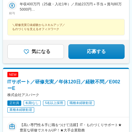
都河原町駅、三ノ宮駅、西川緑道公園駅、銀山町駅、西鉄福岡
中国エリア（広島、岡山、愛媛など）■東北エリア（宮城、福島な
年収400万円（25歳・入社1年）／月給23万円＋手当＋賞与80万
線)、インテック本社前駅、烏丸駅、三宮駅(神戸新交通)、山陽姫
駅、西辛島町駅、市民広場駅、三滝駅、舟入本町駅、花田口駅、
ど）■北信越エリア（石川、福井、富山、新潟、長野など）のプロ
5000円
路駅、岡山駅、八丁堀駅(広島県)、高松駅(香川県)、天神駅、花畑
麻布十番駅、大国町駅、桃山御陵前駅、野田駅(阪神線)、肥後橋
給与
ジェクト先◎プロジェクトによってリモートワークもOK（フルリ
年収520万円（27歳・入社5年）／月給30万円＋手当＋賞与100万
町駅、中埠頭駅、湊川公園駅、西神中央駅、荒本駅、布施駅、妹
駅、北浜駅(大阪府)、伏見駅(愛知県)、西横浜駅、龍谷富山高校
モート案件あり）◎転居を伴う転勤は、基本的には本人が希望す
5000円
尾駅、水島駅、通津駅、福山駅、岩国駅、可部駅、横川駅(広島
前、五島町駅
＼研修充実◎未経験からスキルアップ／
る場合以外ありません※受動喫煙防止対策：オフィス内全面禁煙
県)、東広島駅、山西駅、本町六丁目駅、金川駅、東野駅(京都
ものづくりを支えるオフィスワーク
府)、東山・おかでんミュージアム駅、衣山駅、山麓駅(皿倉山)、
堺筋本町駅、鷹野橋駅、堺駅、比治山下駅、広域公園前駅、横川
一丁目駅、錦糸町駅、検見川浜駅、本町駅、津守駅、中野東駅、
中津駅(大阪府・阪急線)、今出川駅、五条駅(京都市営)、桜島駅、
気になる
応募する
六本木駅、伊予大洲駅、福駅、芦原橋駅、桃山駅、野田阪神駅、
東比恵駅、渡辺橋駅、淀屋橋駅、鶴崎駅、西小倉駅、二島駅、今
池駅(福岡県)、上鳥羽口駅、竹下駅、小森江駅、甘木駅(西鉄線)、
広畑駅、住ノ江駅、江波駅、八本松駅、矢場町駅、大船駅、新羽
駅、油田駅、五井駅、門出駅、洛西口駅、小舞子駅、黒川駅(愛知
NEW
県)、丸の内駅(愛知県)、戸部駅、鶴見小野駅、三ツ沢下町駅、山
ITサポート／研修充実／年休120日／経験不問／E002
手駅、井土ケ谷駅、上永谷駅、和田町駅、鶴ケ峰駅、戸塚駅、赤
ーE
羽駅、峰駅、陸前落合駅、センター南駅、北四番丁駅、稲永駅、
株式会社アスパーク
岡本駅(栃木県)、笠寺駅、村井駅、茅野駅、本山駅(愛知県)、さが
み野駅、小俣駅(栃木県)、新前橋駅、群馬藤岡駅、本庄駅、垂井
正社員
転勤なし
5名以上採用
職種未経験歓迎
駅、徳山駅、周防下郷駅、道ノ尾駅、大波止駅、喜々津駅、国母
業種未経験歓迎
駅、松江駅、伊賀屋駅、弥生が丘駅、宮崎駅、南鹿児島駅、さっ
ぽろ駅、青葉通一番町駅、千葉駅、虎ノ門駅、神奈川駅、市役所
前駅(長野県)、新静岡駅、第一通り駅、近鉄名古屋駅、金沢駅、中
【高い専門性＆手に職をつけて活躍】IT・ものづくりサポート★
崎町駅、オークスカナルパークホテル富山前、四条駅(京都市営)、
豊富な研修でスキルUP！★大手企業勤務