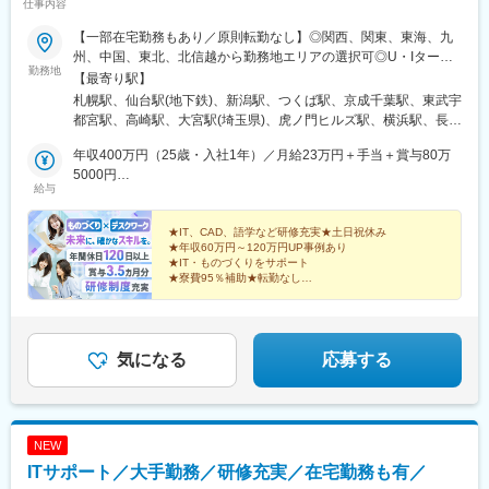
仕事内容
駅、新豊田駅、新豊橋駅、銀座一丁目駅、大開駅、大門駅(東京
駅、新宿三丁目駅、西新宿駅、飯田橋駅、岩本町駅、新日本橋
都)、代官山駅、山陽姫路駅、渡辺橋駅、水道橋駅、東比恵駅、西
【一部在宅勤務もあり／原則転勤なし】◎関西、関東、東海、九
駅、半蔵門駅、二重橋前駅、宝町駅(東京都)、市民広場駅、花隈
４丁目駅、大阪天満宮駅、石上駅、末広町駅(東京都)、大阪梅田駅
州、中国、東北、北信越から勤務地エリアの選択可◎U・Iターン
駅、ハーバーランド駅、門真市駅、門戸厄神駅、大物駅、山陽姫
(阪神線)、二重橋前駅、三田駅(東京都)、扇町駅(大阪府)、新中野
勤務地
も歓迎！（引越し代全額負担・家賃95％補助など制度完備）■関
路駅、山陽明石駅、西新町駅、西大路三条駅、九条駅(京都府)、龍
【最寄り駅】
駅、櫛田神社前駅、古市駅(広島県)、神保町駅、東池袋駅、中央区
西エリア（大阪、京都、兵庫、奈良、和歌山、滋賀）■関東エリア
安寺駅、戸部駅、元町・中華街駅、栄駅(愛知県)、岐阜駅、桜坂
札幌駅、仙台駅(地下鉄)、新潟駅、つくば駅、京成千葉駅、東武宇
役所前駅、平和島駅、東門前駅、大崎広小路駅、京橋駅(大阪府)、
（東京、神奈川、千葉、埼玉、栃木、茨城、群馬など）■東海エリ
駅、渡辺通駅、祇園駅(福岡県)、銀山町駅、中電前駅、舟入町駅、
都宮駅、高崎駅、大宮駅(埼玉県)、虎ノ門ヒルズ駅、横浜駅、長野
四条大宮駅、両国駅、倉敷市駅、京成船橋駅、馬喰町駅、八丁畷
ア（愛知、三重、岐阜、静岡）■九州エリア（福岡、熊本など）■
寺町駅、銀座一丁目駅、大通駅、あおば通駅、反町駅、名古屋
駅、静岡駅、浜松駅、名古屋駅、北鉄金沢駅、大阪梅田駅(阪急
駅、本川越駅、千里中央駅(大阪モノレール)、外苑前駅、都庁前
中国エリア（広島、岡山、愛媛など）■東北エリア（宮城、福島な
年収400万円（25歳・入社1年）／月給23万円＋手当＋賞与80万
駅、紙屋町西駅、西鉄福岡駅、渡辺橋駅、九条駅(大阪府)、大阪城
線)、インテック本社前駅、烏丸駅、三宮駅(神戸新交通)、山陽姫
駅、さくら夙川駅、狸小路駅、熊本城・市役所前駅、新日本橋
ど）■北信越エリア（石川、福井、富山、新潟、長野など）のプロ
5000円
公園駅、なにわ橋駅、大阪難波駅、美章園駅、大阪梅田駅(阪神
路駅、岡山駅、八丁堀駅(広島県)、高松駅(香川県)、天神駅、花畑
駅、西代駅、鹿島田駅、札幌駅、新宿三丁目駅、新芝浦駅、京急
給与
ジェクト先◎プロジェクトによってリモートワークもOK（フルリ
年収520万円（27歳・入社5年）／月給30万円＋手当＋賞与100万
線)、東淀川駅、なんば駅(南海線)、芝浦ふ頭駅、麻布十番駅、赤
町駅、中埠頭駅、湊川公園駅、西神中央駅、荒本駅、布施駅、妹
新子安駅、車道駅、四ツ橋駅、くいな橋駅、小田井駅、馬喰横山
モート案件あり）◎転居を伴う転勤は、基本的には本人が希望す
5000円
坂見附駅、乃木坂駅、初台駅、信濃町駅、牛込神楽坂駅、東新宿
尾駅、水島駅、通津駅、福山駅、岩国駅、可部駅、横川駅(広島
駅、淡路町駅、縮景園前駅、参宮橋駅、赤羽橋駅、千種駅、西早
る場合以外ありません※受動喫煙防止対策：オフィス内全面禁煙
★IT、CAD、語学など研修充実★土日祝休み
駅、新宿西口駅、竹橋駅、末広町駅(東京都)、四ツ谷駅、茅場町
県)、東広島駅、山西駅、本町六丁目駅、金川駅、東野駅(京都
稲田駅、猿猴橋町駅、桂川駅(京都府)、北四番丁駅、新御茶ノ水
★年収60万円～120万円UP事例あり
駅、中埠頭駅、旧居留地・大丸前駅、高速神戸駅、山ノ内駅(京都
府)、東山・おかでんミュージアム駅、衣山駅、山麓駅(皿倉山)、
駅、旧居留地・大丸前駅、城下駅(岡山県)、七ツ屋駅、北１２条
★IT・ものづくりをサポート
府)、烏丸御池駅、妙心寺駅、高島町駅、石川町駅、大須観音駅、
堺筋本町駅、鷹野橋駅、堺駅、比治山下駅、広域公園前駅、横川
★寮費95％補助★転勤なし
駅、亀戸駅、本八幡駅(都営線)、新津田沼駅、千葉駅、北茅ケ崎
西鉄平尾駅、千代県庁口駅、女学院前駅、鷹野橋駅、舟入幸町
★大手企業中心に常時8000件以上のプロジェクト
一丁目駅、錦糸町駅、検見川浜駅、本町駅、津守駅、中野東駅、
駅、岡山駅前駅、横川一丁目駅、赤坂見附駅、京成稲毛駅、西長
「スキルを身につけたい」あなたにピッタリの環境で
駅、土橋駅(広島県)
中津駅(大阪府・阪急線)、今出川駅、五条駅(京都市営)、桜島駅、
堀駅、大阪難波駅、米野駅、新浜松駅、高島町駅、三宮駅(神戸市
す！
六本木駅、伊予大洲駅、福駅、芦原橋駅、桃山駅、野田阪神駅、
営)、なにわ橋駅、渡辺通駅、駅前駅、東日本橋駅、中之島駅、京
東比恵駅、渡辺橋駅、淀屋橋駅、鶴崎駅、西小倉駅、二島駅、今
気になる
応募する
橋駅(東京都)、立町駅、馬車道駅、霞ケ関駅(東京都)、本郷三丁目
池駅(福岡県)、上鳥羽口駅、竹下駅、小森江駅、甘木駅(西鉄線)、
駅、白金高輪駅、中崎町駅、天神南駅、近鉄日本橋駅、市役所前
広畑駅、住ノ江駅、江波駅、八本松駅、矢場町駅、大船駅、新羽
駅(広島県)、香春口三萩野駅、大森海岸駅、五反田駅、大阪城公園
駅、油田駅、五井駅、門出駅、洛西口駅、小舞子駅、黒川駅(愛知
駅、東海神駅、川越市駅、日吉町駅、あおば通駅、信濃町駅、新
県)、丸の内駅(愛知県)、戸部駅、鶴見小野駅、三ツ沢下町駅、山
宿西口駅、香櫨園駅、資生館小学校前駅、西辛島町駅、四谷三丁
NEW
手駅、井土ケ谷駅、上永谷駅、和田町駅、鶴ケ峰駅、戸塚駅、赤
目駅、京成上野駅、家庭裁判所前駅、築地市場駅、曙橋駅、日ノ
ITサポート／大手勤務／研修充実／在宅勤務も有／
羽駅、峰駅、陸前落合駅、センター南駅、北四番丁駅、稲永駅、
出町駅、下落合駅、東向日駅、千代県庁口駅、石川町駅、県庁前