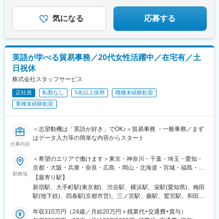
さい。＜年収例＞754万円／38歳1256万円／50歳787万円／62歳
浦和駅、八木崎駅、水戸駅、つくば駅、守谷駅、日立駅、土浦
865万円／40歳
駅、古河駅、工機前駅、ひたち野うしく駅、石岡駅、取手駅、東
気になる
応募する
海駅、牛久駅、下館駅、新栃木駅、小山駅、東武ワールドスクウ
ェア駅、真岡駅、日光駅、栃木駅、雀宮駅、佐野駅、黒磯駅、
間々田駅、下今市駅、那須塩原駅、足利駅、岡本駅(栃木県)、高崎
駅、伊勢崎駅、上神梅駅、土合口駅、新前橋駅、長野原草津口
英語が学べる貿易事務／20代女性活躍中／在宅有／土
駅、館林駅、横川駅(群馬県)、川原湯温泉駅、城東駅、水沼駅、高
日祝休
崎問屋町駅、水上駅、板倉東洋大前駅、南方駅(大阪府)、西梅田
駅、阿倍野駅(阪堺線)、京橋駅(大阪府)、安治川口駅、なんば駅(地
株式会社スタッフサービス
下鉄)、鶴橋駅、今宮戎駅、十三駅、大阪城公園駅、門真南駅、心
正社員
転勤なし
5名以上採用
職種未経験歓迎
斎橋駅、万博記念公園駅、堺筋本町駅、姫路駅、三ノ宮駅、城崎
業種未経験歓迎
温泉駅、西明石駅、花隈駅、加古川駅、三宮駅(神戸新交通)、甲子
園駅、尼崎駅(東海道本線)、中山寺駅、中八木駅、西神中央駅、宝
塚駅、京都駅、嵐山駅(京福線)、トロッコ嵯峨駅、稲荷駅、祇園四
＜志望動機は「英語が好き」でOK♪＞貿易事務 ・一般事務／まず
条駅、烏丸御池駅、京阪山科駅、伏見稲荷駅、西木津駅、福知山
はデータ入力等の簡単な内容からスタート
駅、宇治駅(奈良線)、嵐山駅(阪急線)、烏丸駅、奈良駅、近鉄奈良
仕事内容
駅、大和西大寺駅、橿原神宮前駅、大和八木駅、天理駅、大和小
泉駅、高の原駅、桜井駅(奈良県)、信貴山下駅、尼ケ辻駅、田原本
＜希望のエリアで働けます＞東京・神奈川・千葉・埼玉・愛知・
駅、二階堂駅、松江しんじ湖温泉駅、米原駅、彦根駅、長浜駅、
京都・大阪・兵庫・奈良・広島 ・岡山・北海道・宮城・福島・新
勤務地
守山駅、草津駅(滋賀県)、近江八幡駅、大津駅、京阪膳所駅、栗東
潟・茨城・栃木・群馬・石川・富山・長野・静岡・岐阜・三重・
【最寄り駅】
駅、南彦根駅、京阪石山駅、信楽駅、野洲駅、京阪大津京駅、和
滋賀・香川・愛媛・山口・福岡・熊本・長崎・鹿児島◆転居を伴
新宿駅、大手町駅(東京都)、渋谷駅、横浜駅、栄駅(愛知県)、梅田
歌山駅、貴志駅、白浜駅、和歌山市駅、橋本駅(和歌山県)、紀伊田
う転勤なし◆配属先は通える範囲で希望を考慮して決定◆駅チカ
駅(地下鉄)、四条駅(京都市営)、三ノ宮駅、蕨駅、鷲宮駅、和田岬
辺駅、加太駅(和歌山県)、紀伊勝浦駅、九度山駅、和歌山大学前
など通勤に便利なエリア多数◆キレイ＆おしゃれオフィス多数◆
駅、六本木一丁目駅、六丁の目駅、両国駅(都営線)、溜池山王駅、
駅、西笠田駅、海南駅、紀三井寺駅、新宮駅、国際センター駅、
リモートワーク導入企業も◆20代の女性を中心に活躍中＜配属先
年収310万円（24歳／月給20万円＋残業代+交通費+賞与）
流山おおたかの森駅、淀屋橋駅、与野駅、有楽町駅、薬院大通
鶴舞駅、丸の内駅(愛知県)、金山駅(愛知県)、中部国際空港駅(鉄