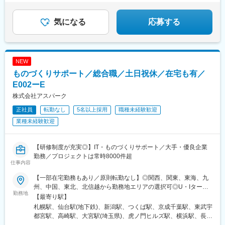
六本木駅、伊予大洲駅、福駅、芦原橋駅、桃山駅、野田阪神駅、
東比恵駅、渡辺橋駅、淀屋橋駅、鶴崎駅、西小倉駅、二島駅、今
気になる
応募する
池駅(福岡県)、上鳥羽口駅、竹下駅、小森江駅、甘木駅(西鉄線)、
広畑駅、住ノ江駅、江波駅、八本松駅、矢場町駅、大船駅、新羽
駅、油田駅、五井駅、門出駅、洛西口駅、小舞子駅、黒川駅(愛知
県)、丸の内駅(愛知県)、戸部駅、鶴見小野駅、三ツ沢下町駅、山
NEW
手駅、井土ケ谷駅、上永谷駅、和田町駅、鶴ケ峰駅、戸塚駅、赤
羽駅、峰駅、陸前落合駅、センター南駅、北四番丁駅、稲永駅、
ものづくりサポート／総合職／土日祝休／在宅も有／
岡本駅(栃木県)、笠寺駅、村井駅、茅野駅、本山駅(愛知県)、さが
E002ーE
み野駅、小俣駅(栃木県)、新前橋駅、群馬藤岡駅、本庄駅、垂井
株式会社アスパーク
駅、徳山駅、周防下郷駅、道ノ尾駅、大波止駅、喜々津駅、国母
駅、松江駅、伊賀屋駅、弥生が丘駅、宮崎駅、南鹿児島駅、さっ
正社員
転勤なし
5名以上採用
職種未経験歓迎
ぽろ駅、青葉通一番町駅、千葉駅、虎ノ門駅、神奈川駅、市役所
業種未経験歓迎
前駅(長野県)、新静岡駅、第一通り駅、近鉄名古屋駅、金沢駅、中
崎町駅、オークスカナルパークホテル富山前、四条駅(京都市営)、
神戸三宮駅(阪神)、姫路駅、岡山駅前駅、胡町駅、高松築港駅、天
【研修制度が充実◎】IT・ものづくりサポート／大手・優良企業
神南駅、辛島町駅、南公園駅、湊川駅、小路駅、常盤駅(岡山県)、
勤務／プロジェクトは常時8000件超
横川駅、谷町四丁目駅、舟入幸町駅、大小路駅、亀戸駅、中津駅
仕事内容
(地下鉄)、六本木一丁目駅、ＪＲ難波駅、観月橋駅、海老江駅、中
【一部在宅勤務もあり／原則転勤なし】◎関西、関東、東海、九
之島駅、なにわ橋駅、甘木駅(甘木鉄道線)、住之江公園駅、上前津
州、中国、東北、北信越から勤務地エリアの選択可◎U・Iターン
駅、久屋大通駅、平沼橋駅、国道駅、蒔田駅、赤羽岩淵駅、セン
勤務地
も歓迎！（引越し代全額負担・家賃95％補助など制度完備）■関
【最寄り駅】
ター北駅、勾当台公園駅、本笠寺駅、自由ケ丘駅(愛知県)、出島
西エリア（大阪、京都、兵庫、奈良、和歌山、滋賀）■関東エリア
札幌駅、仙台駅(地下鉄)、新潟駅、つくば駅、京成千葉駅、東武宇
駅、北１２条駅、あおば通駅、新千葉駅、神谷町駅、新高島駅、
（東京、神奈川、千葉、埼玉、栃木、茨城、群馬など）■東海エリ
都宮駅、高崎駅、大宮駅(埼玉県)、虎ノ門ヒルズ駅、横浜駅、長野
日吉町駅、新浜松駅、名鉄名古屋駅、梅田駅(地下鉄)、富山駅、京
ア（愛知、三重、岐阜、静岡）■九州エリア（福岡、熊本など）■
駅、静岡駅、浜松駅、名古屋駅、北鉄金沢駅、大阪梅田駅(阪急