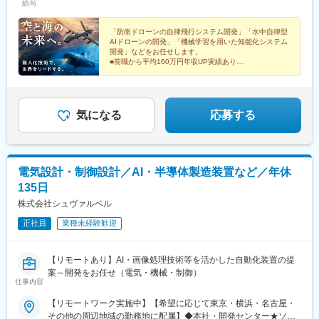
給与
もございます。※配属先は相談の上、決定いたします。＜愛知県＞
円）
大府、豊田、刈谷、安城、岡崎、他＜岐阜県＞岐阜、大垣、多治
見、他＜三重県＞四日市、津、伊勢、他
「防衛ドローンの自律飛行システム開発」「水中自律型
AIドローンの開発」「機械学習を用いた知能化システム
開発」などをお任せします。
■前職から平均160万円年収UP実績あり
■9割以上が先端開発プロジェクト
■5年～20年規模の長期案件がメイン
気になる
応募する
電気設計・制御設計／AI・半導体製造装置など／年休
135日
株式会社シュヴァルベル
正社員
業種未経験歓迎
【リモートあり】AI・画像処理技術等を活かした自動化装置の提
案～開発をお任せ（電気・機械・制御）
仕事内容
【リモートワーク実施中】【希望に応じて東京・横浜・名古屋・
その他の周辺地域の勤務地に配属】◆本社・開発センター★ソフ