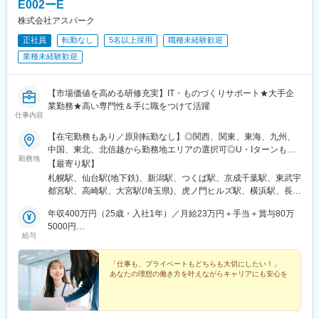
岡本駅(栃木県)、笠寺駅、村井駅、茅野駅、本山駅(愛知県)、さが
E002ーE
駅(兵庫県)、郵便局前駅、東区役所前駅、鬼越駅、新千葉駅、伊勢
み野駅、小俣駅(栃木県)、新前橋駅、群馬藤岡駅、本庄駅、垂井
佐木長者町駅、西川緑道公園駅、国会議事堂前駅、西大橋駅、な
株式会社アスパーク
駅、徳山駅、周防下郷駅、道ノ尾駅、大波止駅、喜々津駅、国母
んば駅(南海線)、第一通り駅
正社員
転勤なし
5名以上採用
職種未経験歓迎
駅、松江駅、伊賀屋駅、弥生が丘駅、宮崎駅、南鹿児島駅、さっ
ぽろ駅、青葉通一番町駅、千葉駅、虎ノ門駅、神奈川駅、市役所
業種未経験歓迎
前駅(長野県)、新静岡駅、第一通り駅、近鉄名古屋駅、金沢駅、中
崎町駅、オークスカナルパークホテル富山前、四条駅(京都市営)、
神戸三宮駅(阪神)、姫路駅、岡山駅前駅、胡町駅、高松築港駅、天
【市場価値を高める研修充実】IT・ものづくりサポート★大手企
神南駅、辛島町駅、南公園駅、湊川駅、小路駅、常盤駅(岡山県)、
業勤務★高い専門性＆手に職をつけて活躍
仕事内容
横川駅、谷町四丁目駅、舟入幸町駅、大小路駅、亀戸駅、中津駅
(地下鉄)、六本木一丁目駅、ＪＲ難波駅、観月橋駅、海老江駅、中
【在宅勤務もあり／原則転勤なし】◎関西、関東、東海、九州、
之島駅、なにわ橋駅、甘木駅(甘木鉄道線)、住之江公園駅、上前津
中国、東北、北信越から勤務地エリアの選択可◎U・Iターンも歓
駅、久屋大通駅、平沼橋駅、国道駅、蒔田駅、赤羽岩淵駅、セン
勤務地
迎！（引越し代全額負担・家賃95％補助など制度完備）■関西エ
【最寄り駅】
ター北駅、勾当台公園駅、本笠寺駅、自由ケ丘駅(愛知県)、出島
リア（大阪、京都、兵庫、奈良、和歌山、滋賀）■関東エリア（東
札幌駅、仙台駅(地下鉄)、新潟駅、つくば駅、京成千葉駅、東武宇
駅、北１２条駅、あおば通駅、新千葉駅、神谷町駅、新高島駅、
京、神奈川、千葉、埼玉、栃木、茨城、群馬など）■東海エリア
都宮駅、高崎駅、大宮駅(埼玉県)、虎ノ門ヒルズ駅、横浜駅、長野
日吉町駅、新浜松駅、名鉄名古屋駅、梅田駅(地下鉄)、富山駅、京
（愛知、三重、岐阜、静岡）■九州エリア（福岡、熊本など）■中
駅、静岡駅、浜松駅、名古屋駅、北鉄金沢駅、大阪梅田駅(阪急
都河原町駅、三ノ宮駅、西川緑道公園駅、銀山町駅、西鉄福岡
国エリア（広島、岡山、愛媛など）■東北エリア（宮城、福島な
年収400万円（25歳・入社1年）／月給23万円＋手当＋賞与80万
線)、インテック本社前駅、烏丸駅、三宮駅(神戸新交通)、山陽姫
駅、西辛島町駅、市民広場駅、三滝駅、舟入本町駅、花田口駅、
ど）■北信越エリア（石川、福井、富山、新潟、長野など）のプロ
5000円
路駅、岡山駅、八丁堀駅(広島県)、高松駅(香川県)、天神駅、花畑
麻布十番駅、大国町駅、桃山御陵前駅、野田駅(阪神線)、肥後橋
給与
ジェクト先◎プロジェクトによってリモートワークもOK（フルリ
年収520万円（27歳・入社5年）／月給30万円＋手当＋賞与100万
町駅、中埠頭駅、湊川公園駅、西神中央駅、荒本駅、布施駅、妹
駅、北浜駅(大阪府)、伏見駅(愛知県)、西横浜駅、龍谷富山高校
モート案件あり）◎転居を伴う転勤は、基本的には本人が希望す
5000円
尾駅、水島駅、通津駅、福山駅、岩国駅、可部駅、横川駅(広島
前、五島町駅
る場合以外ありません※受動喫煙防止対策：オフィス内全面禁煙
「仕事も、プライベートもどちらも大切にしたい！」
県)、東広島駅、山西駅、本町六丁目駅、金川駅、東野駅(京都
あなたの理想の働き方を叶えながらキャリアにも安心を
府)、東山・おかでんミュージアム駅、衣山駅、山麓駅(皿倉山)、
堺筋本町駅、鷹野橋駅、堺駅、比治山下駅、広域公園前駅、横川
一丁目駅、錦糸町駅、検見川浜駅、本町駅、津守駅、中野東駅、
中津駅(大阪府・阪急線)、今出川駅、五条駅(京都市営)、桜島駅、