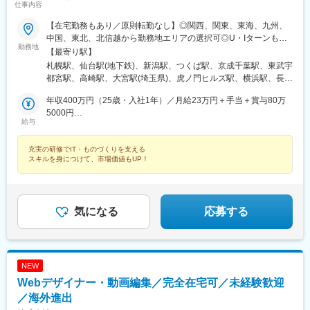
神戸三宮駅(阪神)、姫路駅、岡山駅前駅、胡町駅、高松築港駅、天
仕事内容
神南駅、辛島町駅、南公園駅、湊川駅、小路駅、常盤駅(岡山県)、
【在宅勤務もあり／原則転勤なし】◎関西、関東、東海、九州、
横川駅、谷町四丁目駅、舟入幸町駅、大小路駅、亀戸駅、中津駅
中国、東北、北信越から勤務地エリアの選択可◎U・Iターンも歓
(地下鉄)、六本木一丁目駅、ＪＲ難波駅、観月橋駅、海老江駅、中
勤務地
迎！（引越し代全額負担・家賃95％補助など制度完備）■関西エ
之島駅、なにわ橋駅、甘木駅(甘木鉄道線)、住之江公園駅、上前津
【最寄り駅】
リア（大阪、京都、兵庫、奈良、和歌山、滋賀）■関東エリア（東
駅、久屋大通駅、平沼橋駅、国道駅、蒔田駅、赤羽岩淵駅、セン
札幌駅、仙台駅(地下鉄)、新潟駅、つくば駅、京成千葉駅、東武宇
京、神奈川、千葉、埼玉、栃木、茨城、群馬など）■東海エリア
ター北駅、勾当台公園駅、本笠寺駅、自由ケ丘駅(愛知県)、出島
都宮駅、高崎駅、大宮駅(埼玉県)、虎ノ門ヒルズ駅、横浜駅、長野
（愛知、三重、岐阜、静岡）■九州エリア（福岡、熊本など）■中
駅、北１２条駅、あおば通駅、新千葉駅、神谷町駅、新高島駅、
駅、静岡駅、浜松駅、名古屋駅、北鉄金沢駅、大阪梅田駅(阪急
国エリア（広島、岡山、愛媛など）■東北エリア（宮城、福島な
年収400万円（25歳・入社1年）／月給23万円＋手当＋賞与80万
日吉町駅、新浜松駅、名鉄名古屋駅、梅田駅(地下鉄)、富山駅、京
線)、インテック本社前駅、烏丸駅、三宮駅(神戸新交通)、山陽姫
ど）■北信越エリア（石川、福井、富山、新潟、長野など）のプロ
5000円
都河原町駅、三ノ宮駅、西川緑道公園駅、銀山町駅、西鉄福岡
路駅、岡山駅、八丁堀駅(広島県)、高松駅(香川県)、天神駅、花畑
給与
ジェクト先◎プロジェクトによってリモートワークもOK（フルリ
年収520万円（27歳・入社5年）／月給30万円＋手当＋賞与100万
駅、西辛島町駅、市民広場駅、三滝駅、舟入本町駅、花田口駅、
町駅、中埠頭駅、湊川公園駅、西神中央駅、荒本駅、布施駅、妹
モート案件あり）◎転居を伴う転勤は、基本的には本人が希望す
5000円
麻布十番駅、大国町駅、桃山御陵前駅、野田駅(阪神線)、肥後橋
尾駅、水島駅、通津駅、福山駅、岩国駅、可部駅、横川駅(広島
充実の研修でIT・ものづくりを支える
る場合以外ありません※受動喫煙防止対策：オフィス内全面禁煙
駅、北浜駅(大阪府)、伏見駅(愛知県)、西横浜駅、龍谷富山高校
県)、東広島駅、山西駅、本町六丁目駅、金川駅、東野駅(京都
スキルを身につけて、市場価値もUP！
前、五島町駅
府)、東山・おかでんミュージアム駅、衣山駅、山麓駅(皿倉山)、
堺筋本町駅、鷹野橋駅、堺駅、比治山下駅、広域公園前駅、横川
一丁目駅、錦糸町駅、検見川浜駅、本町駅、津守駅、中野東駅、
中津駅(大阪府・阪急線)、今出川駅、五条駅(京都市営)、桜島駅、
気になる
応募する
六本木駅、伊予大洲駅、福駅、芦原橋駅、桃山駅、野田阪神駅、
東比恵駅、渡辺橋駅、淀屋橋駅、鶴崎駅、西小倉駅、二島駅、今
池駅(福岡県)、上鳥羽口駅、竹下駅、小森江駅、甘木駅(西鉄線)、
広畑駅、住ノ江駅、江波駅、八本松駅、矢場町駅、大船駅、新羽
駅、油田駅、五井駅、門出駅、洛西口駅、小舞子駅、黒川駅(愛知
NEW
県)、丸の内駅(愛知県)、戸部駅、鶴見小野駅、三ツ沢下町駅、山
Webデザイナー・動画編集／完全在宅可／未経験歓迎
手駅、井土ケ谷駅、上永谷駅、和田町駅、鶴ケ峰駅、戸塚駅、赤
／海外進出
羽駅、峰駅、陸前落合駅、センター南駅、北四番丁駅、稲永駅、