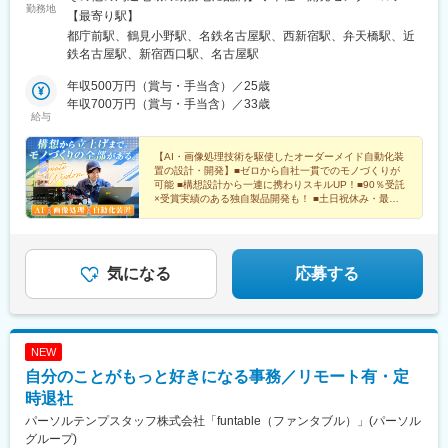
勤務地
ト開発部門が活躍しています♪東京都新宿区西新宿二丁目6番1号
【最寄り駅】
新宿住友ビル37階※『都庁前駅』直結！◆横浜研究所・工場★FA
都庁前駅、鶴見小野駅、名鉄名古屋駅、西新宿駅、弁天橋駅、近
部門の拠点として、設計～製造まで担っております！神奈川県横
鉄名古屋駅、新宿西口駅、名古屋駅
浜市鶴見区末広町一丁目1番40号 横浜市産学共同研究センター 研
究棟103号室※『鶴見小野駅』徒歩5分◆名古屋支店★2024年4月
年収500万円（賞与・手当含）／25歳
に開設！案件拡大中！愛知県名古屋市中村区名駅四丁目7番1号
年収700万円（賞与・手当含）／33歳
給与
ミッドランド スクエア※『名古屋駅』徒歩1分※クライアント先
（東京都・神奈川県・埼玉県・千葉・愛知県・山梨・長野・岐
阜・静岡・三重・滋賀）での勤務の可能性もあります。
【AI・画像処理技術を駆使したオーダーメイド自動化装
置の設計・開発】■ゼロから自社一貫でのモノづくりが
可能 ■構想設計から一連に携わりスキルUP！■90％受託
×受賞実績のある独自製品開発も！ ■土日祝休み・最大
年休135日 ■リモートあり
気になる
応募する
NEW
自分のことがもっと好きになる事務／リモート有・定
時退社
パーソルテンプスタッフ株式会社「funtable（ファンタブル）」(パーソル
グループ)