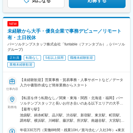
気になる
応募する
町駅、京都河原町駅、花田口駅、梅田駅(地下鉄)、三宮・花時計前
駅、博多駅、西鉄福岡駅
NEW
未経験から大手・優良企業で事務デビュー／リモート
有・土日祝休
パーソルテンプスタッフ株式会社「funtable（ファンタブル）」(パーソル
グループ)
正社員
転勤なし
5名以上採用
職種未経験歓迎
業種未経験歓迎
【未経験歓迎】営業事務・貿易事務・人事サポートなど／データ
入力や書類作成など簡単業務からスタート
仕事内容
【転居を伴う転勤なし／関東・東海・関西・北海道・福岡】パー
ソルテンプスタッフと長いお付き合いのある以下エリアの大手・
勤務地
優良企業に配属＜関東＞東京都・神奈川県・埼玉県・千葉県・茨
【最寄り駅】
城県（つくば市内）・栃木県（宇都宮市内）＜東海＞岐阜県・静
池袋駅、錦糸町駅、品川駅、渋谷駅、新宿駅、東京駅、町田駅、
岡県・愛知県・三重県＜関西＞大阪府・京都府・兵庫県・滋賀県
調布駅、横浜駅、川崎駅、藤沢駅、所沢駅、南越谷駅、大宮駅(埼
＜北海道＞北海道（札幌市内）＜九州＞福岡県（福岡市博多区、
玉県)、成田駅、西船橋駅、千葉駅、柏駅、海浜幕張駅、つくば
中央区）☆駅近のオフィスがほとんどなので、通勤も便利です☆
年収330万円（実働8時間・残業10H／賞与含む／入社3年）※東京
駅、宇都宮駅、岐阜駅、沼津駅、浜松駅、静岡駅、刈谷駅、小牧