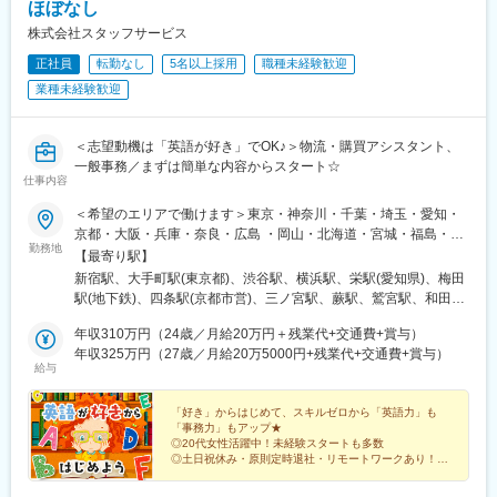
町駅、東静岡駅、ジヤトコ前駅、天神南駅、香椎宮前駅、香椎神
長岡京駅、朝霞駅、中野坂上駅、中野栄駅、中電前駅、中津駅(地
ほぼなし
島県)、越谷レイクタウン駅、永田町駅、栄駅(岡山県)、浦和駅、
宮駅、紫駅、櫛田神社前駅、鹿児島中央駅、桜島桟橋通駅、神田
下鉄)、中洲川端駅、中筋駅、竹田駅(京都府)、竹橋駅、池袋駅、
浦安駅(千葉県)、稲毛駅、稲荷町駅(東京都)、伊丹駅(阪急線)、愛
株式会社スタッフサービス
駅(鹿児島県)、二本木口駅、水前寺駅、長崎駅(長崎県)
旦過駅、谷町四丁目駅、西１１丁目駅、大曽根駅、大森駅(東京
甲石田駅、阿波座駅、みなとみらい駅、ひたち野うしく駅、なん
正社員
転勤なし
5名以上採用
職種未経験歓迎
都)、大師橋駅、大崎駅、大阪ビジネスパーク駅、大阪駅、大濠公
ば駅(地下鉄)、つくば駅、ささしまライブ駅、さいたま新都心駅、
園駅、大宮駅(埼玉県)、大宮駅(京都府)、袋町駅、袋井駅、多賀城
業種未経験歓迎
ＹＲＰ野比駅、浜松駅、新宿駅(東京メトロ)、新高島駅、大須観音
駅、蔵前駅、草津駅(滋賀県)、草加駅、総社駅、倉敷駅、蘇我駅、
駅、大阪梅田駅(阪急線)、三宮駅(神戸新交通)、麻布十番駅、西鉄
善行駅、船橋競馬場駅、船橋駅、浅草橋駅、泉中央駅、川崎駅、
平尾駅、越中島駅、九州鉄道記念館駅、山陽明石駅、近鉄名古屋
川口駅、川越駅、千里中央駅(北大阪急行)、千葉みなと駅、仙台
＜志望動機は「英語が好き」でOK♪＞物流・購買アシスタント、
駅、新豊田駅、新豊橋駅、銀座一丁目駅、大開駅、大門駅(東京
駅、赤坂駅(福岡県)、赤坂駅(東京都)、静岡駅、青葉通一番町駅、
一般事務／まずは簡単な内容からスタート☆
都)、代官山駅、山陽姫路駅、渡辺橋駅、水道橋駅、東比恵駅、西
仕事内容
青山一丁目駅、西明石駅、西梅田駅、西二見駅、西鉄福岡駅、西
４丁目駅、大阪天満宮駅、石上駅、末広町駅(東京都)、大阪梅田駅
中島南方駅、西大宮駅、西新町駅、西新宿駅、西小倉駅、西宮
(阪神線)、二重橋前駅、三田駅(東京都)、扇町駅(大阪府)、新中野
＜希望のエリアで働けます＞東京・神奈川・千葉・埼玉・愛知・
駅、西浦和駅、桑園駅、バスセンター前駅、すすきの駅、生麦
駅、櫛田神社前駅、古市駅(広島県)、神保町駅、東池袋駅、中央区
京都・大阪・兵庫・奈良・広島 ・岡山・北海道・宮城・福島・新
駅、星川駅、成田駅、水道町駅、水天宮前駅、陣原駅、人形町
勤務地
役所前駅、平和島駅、東門前駅、大崎広小路駅、京橋駅(大阪府)、
潟・茨城・栃木・群馬・石川・富山・長野・静岡・岐阜・三重・
【最寄り駅】
駅、辛島町駅、秦野駅、神立駅、神田駅(東京都)、新百合ケ丘駅、
四条大宮駅、両国駅、倉敷市駅、京成船橋駅、馬喰町駅、八丁畷
滋賀・香川・愛媛・山口・福岡・熊本・長崎・鹿児島◆転居を伴
新宿駅、大手町駅(東京都)、渋谷駅、横浜駅、栄駅(愛知県)、梅田
新長田駅、新大阪駅、新川崎駅、さっぽろ駅、北３４条駅、新静
駅、本川越駅、千里中央駅(大阪モノレール)、外苑前駅、都庁前
う転勤なし◆配属先は通える範囲で希望を考慮して決定◆駅チカ
駅(地下鉄)、四条駅(京都市営)、三ノ宮駅、蕨駅、鷲宮駅、和田岬
岡駅、新杉田駅、新宿御苑前駅、海芝浦駅、新子安駅、新橋駅、
駅、さくら夙川駅、狸小路駅、熊本城・市役所前駅、新日本橋
など通勤に便利なエリア多数◆キレイ＆おしゃれオフィス多数◆
駅、六本木一丁目駅、六丁の目駅、両国駅(都営線)、溜池山王駅、
新潟駅、新横浜駅、新栄町駅(愛知県)、新浦安駅、心斎橋駅、飾磨
駅、西代駅、鹿島田駅、札幌駅、新宿三丁目駅、新芝浦駅、京急
リモートワーク導入企業も◆20代の女性を中心に活躍中＜配属先
年収310万円（24歳／月給20万円＋残業代+交通費+賞与）
流山おおたかの森駅、淀屋橋駅、与野駅、有楽町駅、薬院大通
駅、上野駅、上道駅(岡山県)、上鳥羽口駅、上小田井駅、上溝駅、
新子安駅、車道駅、四ツ橋駅、くいな橋駅、小田井駅、馬喰横山
例＞カネボウ化粧品、KDDI、一休、リクルートグループ、
年収325万円（27歳／月給20万5000円+残業代+交通費+賞与）
駅、薬院駅、門沢橋駅、門前仲町駅、門司港駅、明石駅、名鉄名
湘南台駅、沼津駅、小牧口駅、小伝馬町駅、小倉駅(福岡県)、小川
給与
駅、淡路町駅、縮景園前駅、参宮橋駅、赤羽橋駅、千種駅、西早
SCSK、博報堂プロダクツ、楽天カード、楽天グループ、東芝グ
古屋駅、本通駅、本町駅、本厚木駅、本郷駅(愛知県)、北浜駅(大
町駅(東京都)、勝どき駅、女学院前駅、初台駅、初石駅、秋葉原
稲田駅、猿猴橋町駅、桂川駅(京都府)、北四番丁駅、新御茶ノ水
ループ、パナソニックグループ関西：三菱重工業、ローム、住友
阪府)、北新地駅、北春日部駅、北加賀屋駅、北浦和駅、北伊丹
駅、芝公園駅、汐留駅、市川駅、市ケ谷駅、四ツ谷駅、三郷駅(埼
駅、旧居留地・大丸前駅、城下駅(岡山県)、七ツ屋駅、北１２条
ゴム工業、広島：広島ホームテレビ、マツダロジスティクスな
「好き」からはじめて、スキルゼロから「英語力」も
駅、旭川駅、大谷地駅、新さっぽろ駅、豊田市駅、豊洲駅、豊橋
玉県)、三河安城駅、三越前駅、元町駅(北海道)、桜木町駅、桜ノ
「事務力」もアップ★
駅、亀戸駅、本八幡駅(都営線)、新津田沼駅、千葉駅、北茅ケ崎
ど、配属先は大手有名企業やグループ会社が中心。4295名以上が
駅、宝町駅(東京都)、平和通駅、平塚駅、平間駅、兵庫駅、福岡空
宮駅、堺筋本町駅、今池駅(愛知県)、今羽駅、麹町駅、鴻巣駅、高
◎20代女性活躍中！未経験スタートも多数
駅、岡山駅前駅、横川一丁目駅、赤坂見附駅、京成稲毛駅、西長
就業先企業の直接雇用へ！（2026年3月末実績）入社後平均2年で
港駅(鉄道)、伏見駅(愛知県)、武蔵中原駅、武蔵新城駅、武蔵小杉
◎土日祝休み・原則定時退社・リモートワークあり！
田馬場駅、荒本駅、荒川沖駅、江坂駅、広島駅、広瀬通駅、向日
堀駅、大阪難波駅、米野駅、新浜松駅、高島町駅、三宮駅(神戸市
直接雇用化、直接雇用後は年収が平均で60万円UP！＜受動喫煙対
◎無料の研修講座を300以上ご用意！
駅、武蔵浦和駅、浜町駅、浜松町駅、恵比寿駅、姫路駅、備前西
町駅、南郷１８丁目駅、勾当台公園駅、御茶ノ水駅、呉服町駅(福
営)、なにわ橋駅、渡辺通駅、駅前駅、東日本橋駅、中之島駅、京
◎残業月2時間未満
策あり＞敷地内および屋内は原則禁煙（就業先により異なるため