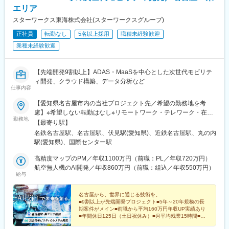
エリア
スターワークス東海株式会社(スターワークスグループ)
正社員
転勤なし
5名以上採用
職種未経験歓迎
業種未経験歓迎
【先端開発9割以上】ADAS・MaaSを中心とした次世代モビリテ
ィ開発、クラウド構築、データ分析など
仕事内容
【愛知県名古屋市内の当社プロジェクト先／希望の勤務地を考
慮】※希望しない転勤はなし※リモートワーク・テレワーク・在宅
勤務地
勤務あり（派遣先による）※自動車通勤あり（派遣先による）■愛
【最寄り駅】
知県中村区／中区／港区 など＜勤務地例＞■トヨタ自動車株式会
名鉄名古屋駅、名古屋駅、伏見駅(愛知県)、近鉄名古屋駅、丸の内
社：愛知県名古屋市中村区名駅4-7-1■株式会社トヨタシステム
駅(愛知県)、国際センター駅
ズ：愛知県名古屋市中村区名駅1-1-1 JPタワー名古屋32F■トヨタ
コネクティッド株式会社：愛知県名古屋市中区錦一丁目11番11号
高精度マップのPM／年収1100万円（前職：PL／年収720万円）
名古屋インターシティ14階■株式会社NTTデータ東海：愛知県名古
航空無人機のAI開発／年収860万円（前職：組込／年収550万円）
給与
屋市中区錦2-17-21
名古屋から、世界に通じる技術を。
■9割以上が先端開発プロジェクト■5年～20年規模の長
期案件がメイン■前職から平均160万円年収UP実績あり
■年間休日125日（土日祝休み）■月平均残業15時間■住
宅手当あり