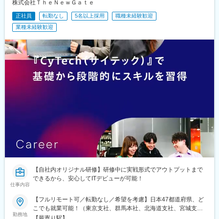
株式会社ＴｈｅＮｅｗＧａｔｅ
岡本駅(栃木県)、笠寺駅、村井駅、茅野駅、本山駅(愛知県)、さが
み野駅、小俣駅(栃木県)、新前橋駅、群馬藤岡駅、本庄駅、垂井
正社員
転勤なし
5名以上採用
職種未経験歓迎
駅、徳山駅、周防下郷駅、道ノ尾駅、大波止駅、喜々津駅、国母
業種未経験歓迎
駅、松江駅、伊賀屋駅、弥生が丘駅、宮崎駅、南鹿児島駅、さっ
ぽろ駅、青葉通一番町駅、千葉駅、虎ノ門駅、神奈川駅、市役所
前駅(長野県)、新静岡駅、第一通り駅、近鉄名古屋駅、金沢駅、中
崎町駅、オークスカナルパークホテル富山前、四条駅(京都市営)、
神戸三宮駅(阪神)、姫路駅、岡山駅前駅、胡町駅、高松築港駅、天
神南駅、辛島町駅、南公園駅、湊川駅、小路駅、常盤駅(岡山県)、
横川駅、谷町四丁目駅、舟入幸町駅、大小路駅、亀戸駅、中津駅
(地下鉄)、六本木一丁目駅、ＪＲ難波駅、観月橋駅、海老江駅、中
之島駅、なにわ橋駅、甘木駅(甘木鉄道線)、住之江公園駅、上前津
駅、久屋大通駅、平沼橋駅、国道駅、蒔田駅、赤羽岩淵駅、セン
ター北駅、勾当台公園駅、本笠寺駅、自由ケ丘駅(愛知県)、出島
駅、北１２条駅、あおば通駅、新千葉駅、神谷町駅、新高島駅、
日吉町駅、新浜松駅、名鉄名古屋駅、梅田駅(地下鉄)、富山駅、京
都河原町駅、三ノ宮駅、西川緑道公園駅、銀山町駅、西鉄福岡
駅、西辛島町駅、市民広場駅、三滝駅、舟入本町駅、花田口駅、
麻布十番駅、大国町駅、桃山御陵前駅、野田駅(阪神線)、肥後橋
【自社内オリジナル研修】研修中に実戦形式でアウトプットまで
駅、北浜駅(大阪府)、伏見駅(愛知県)、西横浜駅、龍谷富山高校
できるから、安心してITデビューが可能！
前、五島町駅
仕事内容
【フルリモート可／転勤なし／希望を考慮】日本47都道府県、ど
こでも就業可能！（東京支社、群馬本社、北海道支社、宮城支
勤務地
社、茨城支社、愛知支社、大阪支社、福岡支社、新潟支社、広島
【最寄り駅】