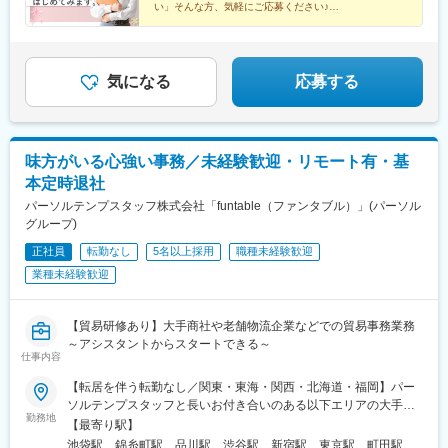
京成千葉駅、名鉄岐阜駅、第一通り駅、新静岡駅、半田駅、駅前
い」そんな方、気軽にご応募ください♪
★大手・優良企業で働ける ★ワークライフバランスば
駅、新豊田駅、栄町駅(愛知県)、あすなろう四日市駅、四条駅(京
っちり
都市営)、大小路駅、三宮駅(神戸新交通)、山陽姫路駅、さっぽろ
駅、櫛田神社前駅、天神駅、高輪ゲートウェイ駅、代々木駅、二
重橋前駅、神奈川駅、栄町駅(千葉県)、新浜松駅、新豊橋駅、矢場
気になる
応募する
町駅、京都河原町駅、花田口駅、梅田駅(地下鉄)、三宮・花時計前
駅、博多駅、西鉄福岡駅
味方がいる心強い事務／未経験歓迎・リモート有・基
本定時退社
パーソルテンプスタッフ株式会社「funtable（ファンタブル）」(パーソル
グループ)
正社員
転勤なし
5名以上採用
職種未経験歓迎
業種未経験歓迎
【貿易研修あり】大手商社や老舗物流企業などでの貿易事務業務
～アシスタントからスタートできる～
仕事内容
【転居を伴う転勤なし／関東・東海・関西・北海道・福岡】パー
ソルテンプスタッフと長いお付き合いのある以下エリアの大手・
勤務地
優良企業に配属＜関東＞東京都・神奈川県・埼玉県・千葉県・茨
【最寄り駅】
城県（つくば市内）・栃木県（宇都宮市内）＜東海＞岐阜県・静
池袋駅、錦糸町駅、品川駅、渋谷駅、新宿駅、東京駅、町田駅、