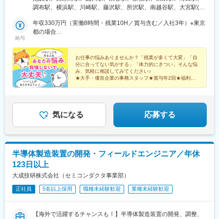
岡県・愛知県・三重県＜関西＞大阪府・京都府・兵庫県・滋賀県
調布駅、横浜駅、川崎駅、藤沢駅、所沢駅、南越谷駅、大宮駅(埼
＜北海道＞北海道（札幌市内）＜九州＞福岡県（福岡市博多区、
玉県)、成田駅、西船橋駅、千葉駅、柏駅、海浜幕張駅、つくば
中央区）☆駅近のオフィスがほとんどなので、通勤も便利です☆
年収330万円（実働8時間・残業10H／賞与含む／入社3年）※東京
駅、宇都宮駅、岐阜駅、沼津駅、浜松駅、静岡駅、刈谷駅、小牧
お住まいの地域や希望を考慮します☆配属先の企業により、在宅
都の場合
駅、知多半田駅、豊橋駅、豊田市駅、栄駅(愛知県)、近鉄四日市
給与
勤務（リモートワーク）の場合があります☆通勤交通費支給（上
年収319万円（実働8時間・残業10H／賞与含む／入社3年）※大阪
駅、津駅、烏丸駅、堺駅、大阪駅、大阪梅田駅(阪急線)、神戸三宮
限なし／当社規定に基づく）☆受動喫煙対策：原則あり（勤務先
府の場合
駅(阪神)、姫路駅、草津駅(滋賀県)、札幌駅、祇園駅(福岡県)、天
に従う）
お仕事の悩みありませんか？「残業が多くて大変」「自
神南駅、北品川駅、南新宿駅、大手町駅(東京都)、布田駅、新高島
分に合ってない気がする」「体力的にきつい」そんな悩
駅、京急川崎駅、石上駅、新越谷駅、京成成田駅、京成西船駅、
み、気軽に相談してみてください♪
京成千葉駅、名鉄岐阜駅、第一通り駅、新静岡駅、半田駅、駅前
★大手・優良企業の事務スタッフ★賞与年2回★福利厚
生充実★土日祝休み★長期休暇あり
駅、新豊田駅、栄町駅(愛知県)、あすなろう四日市駅、四条駅(京
都市営)、大小路駅、三宮駅(神戸新交通)、山陽姫路駅、さっぽろ
駅、櫛田神社前駅、天神駅、高輪ゲートウェイ駅、代々木駅、二
重橋前駅、神奈川駅、栄町駅(千葉県)、新浜松駅、新豊橋駅、矢場
気になる
応募する
町駅、京都河原町駅、花田口駅、梅田駅(地下鉄)、三宮・花時計前
駅、博多駅、西鉄福岡駅
半導体製造装置の開発・フィールドエンジニア／年休
123日以上
大成技研株式会社（セミコンダクタ事業部）
正社員
5名以上採用
職種未経験歓迎
業種未経験歓迎
【海外で活躍するチャンスも！】半導体製造装置の開発、調整、