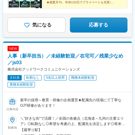
★残業月7h、年休120日でプライベートも充実♪
★「優しい」「世話焼き」な人、大歓迎！
気になる
応募する
NEW
人事（新卒担当）／未経験歓迎／在宅可／残業少なめ
／js03
株式会社グッドワークコミュニケーションズ
正社員
転勤なし
5名以上採用
職種未経験歓迎
業種未経験歓迎
新卒の採用～教育・研修の企画運営★配属先の現場にて丁寧な
OJT研修があります！
仕事内容
＼“好きな街”で活躍！／全国の各拠点（北海道～九州の主要エリ
ア）◎転勤なし◎希望を考慮の上、配属先を決定します◎将来的
勤務地
にリモートワークも可能です◆：積極採用中エリア──────＜関
【最寄り駅】
東＞東京：杉並区／練馬区／板橋区／世田谷区／墨田区／江戸川