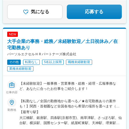
市駅、肥後橋駅、飯田橋駅、半蔵門駅、八幡駅(福岡県)、八丁堀駅
岡県)、五条駅(京都市営)、虎ノ門駅、戸田公園駅、戸田駅(埼玉
橋駅(東京都)、立町駅、馬車道駅、霞ケ関駅(東京都)、本郷三丁目
就業条件明示書で明示します）※自動車通勤OK（エリア・配属先
(東京都)、八丁堀駅(広島県)、白山駅(新潟県)、柏駅、博多駅、南
県)、元町・中華街駅、元町駅(兵庫県)、県庁通り駅、研究学園
駅、白金高輪駅、中崎町駅、天神南駅、近鉄日本橋駅、市役所前
によって変動）
行徳駅、播磨町駅、日野駅(滋賀県)、日本大通り駅、日本橋駅(東
気になる
応募する
駅、熊谷駅、空港第２ビル駅(鉄道)、苦竹駅、九段下駅、銀座駅、
駅(広島県)、香春口三萩野駅、大森海岸駅、五反田駅、大阪城公園
京都)、日比谷駅、南方駅(大阪府)、南船橋駅、大通駅、南仙台
金沢駅、金山駅(愛知県)、北１３条東駅、錦糸町駅、狭山市駅、橋
駅、東海神駅、川越市駅、日吉町駅、あおば通駅、信濃町駅、新
駅、南森町駅、南小倉駅、南越谷駅、内幸町駅、藤沢駅、湯島
本駅(神奈川県)、京成八幡駅、京成津田沼駅、京成千葉駅、京急川
宿西口駅、香櫨園駅、資生館小学校前駅、西辛島町駅、四谷三丁
駅、東陽町駅、東梅田駅、東大宮駅、東戸塚駅、東銀座駅、東京
崎駅、宮城野原駅、京成成田駅、宮原駅、久喜駅、久屋大通駅、
目駅、京成上野駅、家庭裁判所前駅、築地市場駅、曙橋駅、日ノ
駅、東海通駅、島氏永駅、土橋駅(愛知県)、土浦駅、田町駅(東京
祇園駅(福岡県)、岩本町駅、岩塚駅、丸の内駅(愛知県)、関内駅、
NEW
出町駅、下落合駅、東向日駅、千代県庁口駅、石川町駅、県庁前
都)、田崎橋駅、天満橋駅、天満駅、天神橋筋六丁目駅、天神駅、
刈谷駅、茅場町駅、茅ケ崎駅、貝塚駅(福岡県)、海老名駅(相模
駅(兵庫県)、郵便局前駅、東区役所前駅、鬼越駅、新千葉駅、伊勢
大手企業の事務・総務／未経験歓迎／土日祝休み／在
鶴見駅、鶴間駅、通町筋駅、追浜駅、長堀橋駅、長田駅(大阪府)、
線)、海浜幕張駅、花畑町駅、卸町駅(宮城県)、岡山駅、横川駅(広
佐木長者町駅、西川緑道公園駅、国会議事堂前駅、西大橋駅、な
長岡京駅、朝霞駅、中野坂上駅、中野栄駅、中電前駅、中津駅(地
宅勤務あり
島県)、越谷レイクタウン駅、永田町駅、栄駅(岡山県)、浦和駅、
んば駅(南海線)、第一通り駅
下鉄)、中洲川端駅、中筋駅、竹田駅(京都府)、竹橋駅、池袋駅、
浦安駅(千葉県)、稲毛駅、稲荷町駅(東京都)、伊丹駅(阪急線)、愛
パーソルエクセルＨＲパートナーズ株式会社
旦過駅、谷町四丁目駅、西１１丁目駅、大曽根駅、大森駅(東京
甲石田駅、阿波座駅、みなとみらい駅、ひたち野うしく駅、なん
その他
転勤なし
5名以上採用
職種未経験歓迎
都)、大師橋駅、大崎駅、大阪ビジネスパーク駅、大阪駅、大濠公
ば駅(地下鉄)、つくば駅、ささしまライブ駅、さいたま新都心駅、
園駅、大宮駅(埼玉県)、大宮駅(京都府)、袋町駅、袋井駅、多賀城
業種未経験歓迎
ＹＲＰ野比駅、浜松駅、新宿駅(東京メトロ)、新高島駅、大須観音
駅、蔵前駅、草津駅(滋賀県)、草加駅、総社駅、倉敷駅、蘇我駅、
駅、大阪梅田駅(阪急線)、三宮駅(神戸新交通)、麻布十番駅、西鉄
善行駅、船橋競馬場駅、船橋駅、浅草橋駅、泉中央駅、川崎駅、
平尾駅、越中島駅、九州鉄道記念館駅、山陽明石駅、近鉄名古屋
川口駅、川越駅、千里中央駅(北大阪急行)、千葉みなと駅、仙台
【未経験歓迎】一般事務・営業事務・総務・経理・広報事務な
駅、新豊田駅、新豊橋駅、銀座一丁目駅、大開駅、大門駅(東京
駅、赤坂駅(福岡県)、赤坂駅(東京都)、静岡駅、青葉通一番町駅、
ど、あなたに合ったお仕事をご紹介します！
都)、代官山駅、山陽姫路駅、渡辺橋駅、水道橋駅、東比恵駅、西
仕事内容
青山一丁目駅、西明石駅、西梅田駅、西二見駅、西鉄福岡駅、西
４丁目駅、大阪天満宮駅、石上駅、末広町駅(東京都)、大阪梅田駅
中島南方駅、西大宮駅、西新町駅、西新宿駅、西小倉駅、西宮
(阪神線)、二重橋前駅、三田駅(東京都)、扇町駅(大阪府)、新中野
【転勤なし／全国の勤務地から選べる／★在宅勤務ありの案件
駅、西浦和駅、桑園駅、バスセンター前駅、すすきの駅、生麦
駅、櫛田神社前駅、古市駅(広島県)、神保町駅、東池袋駅、中央区
も！】関西・首都圏など全国各地から希望の場所を選べます（就
駅、星川駅、成田駅、水道町駅、水天宮前駅、陣原駅、人形町
勤務地
役所前駅、平和島駅、東門前駅、大崎広小路駅、京橋駅(大阪府)、
業先に準じます）＜積極採用エリア＞札幌市・仙台市・東京23
【最寄り駅】
駅、辛島町駅、秦野駅、神立駅、神田駅(東京都)、新百合ケ丘駅、
四条大宮駅、両国駅、倉敷市駅、京成船橋駅、馬喰町駅、八丁畷
区・横浜市・名古屋市・大阪市・京都市・草津市・神戸市・広島
大江橋駅、銀座駅、四条駅(京都市営)、南草津駅、さっぽろ駅、仙
新長田駅、新大阪駅、新川崎駅、さっぽろ駅、北３４条駅、新静
駅、本川越駅、千里中央駅(大阪モノレール)、外苑前駅、都庁前
市・福岡市＜勤務地例＞札幌市、その他北海道、仙台市、その他
台駅、横浜駅、国際センター駅、紙屋町東駅、天神駅、堺東駅、
岡駅、新杉田駅、新宿御苑前駅、海芝浦駅、新子安駅、新橋駅、
駅、さくら夙川駅、狸小路駅、熊本城・市役所前駅、新日本橋
宮城県、福島県、栃木県、群馬県、埼玉県、千葉市、その他千葉
安治川口駅、肥後橋駅、阿波座駅、ドーム前千代崎駅、西大橋