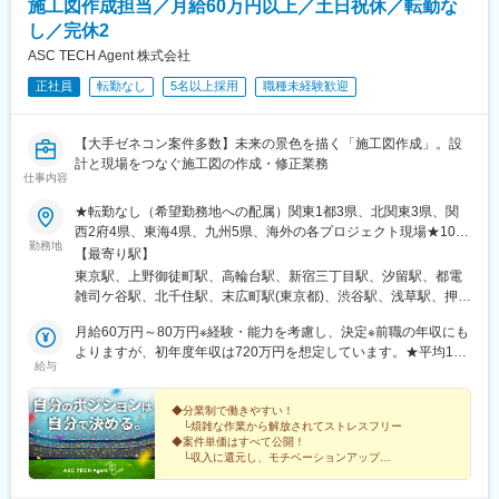
施工図作成担当／月給60万円以上／土日祝休／転勤な
し／完休2
ASC TECH Agent 株式会社
正社員
転勤なし
5名以上採用
職種未経験歓迎
【大手ゼネコン案件多数】未来の景色を描く「施工図作成」。設
計と現場をつなぐ施工図の作成・修正業務
仕事内容
★転勤なし（希望勤務地への配属）関東1都3県、北関東3県、関
西2府4県、東海4県、九州5県、海外の各プロジェクト現場★10名
勤務地
以上の積極採用★U・Iターン歓迎！★海外で働くチャンスあり！
【最寄り駅】
★入社時に引越しが必要な場合は転居費用を会社が全額負担！
東京駅、上野御徒町駅、高輪台駅、新宿三丁目駅、汐留駅、都電
（自己負担のかからない社員寮も利用可能）★マイカー通勤可※案
雑司ケ谷駅、北千住駅、末広町駅(東京都)、渋谷駅、浅草駅、押上
件による特に施工図作成担当は、どのプロジェクトでも求められ
駅、日暮里駅(舎人ライナー)、九段下駅、神田駅(東京都)、大手町
るほど、ニーズの高いポジション。業界内での雇用を創出しつ
月給60万円～80万円※経験・能力を考慮し、決定※前職の年収にも
駅(東京都)、大門駅(東京都)、有楽町駅、新横浜駅、小田原駅、新
つ、安定した働き方が実現できるように、労働条件の整備も行っ
よりますが、初年度年収は720万円を想定しています。★平均120
高島駅、大船駅、鎌倉駅、関内駅、藤沢本町駅、片瀬江ノ島駅、
給与
ています。＜プロジェクト先＞■首都圏／東京、神奈川、千葉、埼
万円以上UP！年収が大幅アップするチャンス！＜先輩社員の年収
鵠沼海岸駅、長谷駅(神奈川県)、京急川崎駅、箱根湯本駅、元町・
玉、茨城、栃木、群馬■関西／大阪、兵庫、京都、奈良、滋賀、和
UP事例＞入社前 入社後年収480万円⇒年収650万円年収
中華街駅、上強羅駅、鴨宮駅、姥子駅、初石駅、新千葉駅、東京
歌山■東海／愛知、岐阜、三重、静岡■九州／福岡、鹿児島、熊
600万円⇒年収800万円年収780万円⇒年収1000万円 ※大手ゼネコ
◆分業制で働きやすい！
ディズニーランド・ステーション駅、京成西船駅、京成成田駅、
└煩雑な作業から解放されてストレスフリー
本、大分、長崎■海外／シンガポール、ミャンマー、バングラデシ
ン出身「社員の安心と幸せを第一に考える会社にしたい」という
海浜幕張駅、柏駅、松戸駅、おゆみ野駅、船橋駅、佐倉駅、京成
◆案件単価はすべて公開！
ュ、メキシコ、ドバイ、台湾海外にも事業を展開し、技術者がグ
想いから、業界内でも高水準となる月給60万円以上を用意しまし
千葉駅、新鎌ケ谷駅、成田空港駅(鉄道)、大宮駅(埼玉県)、志茂
└収入に還元し、モチベーションアップ
ローバルに活躍できる環境です！
た。担当プロジェクトも収入や働き方など、重視するポイントに
◆キャリアアップ実績多数！
駅、熊谷駅、浦和美園駅、東川口駅、所沢駅、籠原駅、南浦和
└大手ゼネコンへ転籍した事例もあり
応じて決めたいと考えているため、あなたの希望を聞かせてくだ
駅、深谷駅、越谷レイクタウン駅、鉄道博物館駅、浦和駅、武蔵