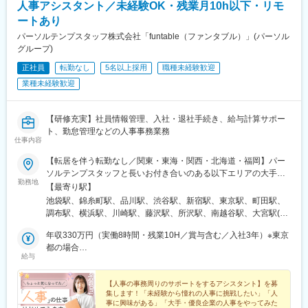
人事アシスタント／未経験OK・残業月10h以下・リモ
ートあり
パーソルテンプスタッフ株式会社「funtable（ファンタブル）」(パーソル
グループ)
正社員
転勤なし
5名以上採用
職種未経験歓迎
業種未経験歓迎
【研修充実】社員情報管理、入社・退社手続き、給与計算サポー
ト、勤怠管理などの人事事務業務
仕事内容
【転居を伴う転勤なし／関東・東海・関西・北海道・福岡】パー
ソルテンプスタッフと長いお付き合いのある以下エリアの大手・
勤務地
優良企業に配属＜関東＞東京都・神奈川県・埼玉県・千葉県・茨
【最寄り駅】
城県（つくば市内）・栃木県（宇都宮市内）＜東海＞岐阜県・静
池袋駅、錦糸町駅、品川駅、渋谷駅、新宿駅、東京駅、町田駅、
岡県・愛知県・三重県＜関西＞大阪府・京都府・兵庫県・滋賀県
調布駅、横浜駅、川崎駅、藤沢駅、所沢駅、南越谷駅、大宮駅(埼
＜北海道＞北海道（札幌市内）＜九州＞福岡県（福岡市博多区、
玉県)、成田駅、西船橋駅、千葉駅、柏駅、海浜幕張駅、つくば
中央区）☆駅近のオフィスがほとんどなので、通勤も便利です☆
年収330万円（実働8時間・残業10H／賞与含む／入社3年）※東京
駅、宇都宮駅、岐阜駅、沼津駅、浜松駅、静岡駅、刈谷駅、小牧
お住まいの地域や希望を考慮します☆配属先によって、在宅勤務
都の場合
駅、知多半田駅、豊橋駅、豊田市駅、栄駅(愛知県)、近鉄四日市
給与
（リモートワーク）の場合があります☆通勤交通費支給（上限な
年収319万円（実働8時間・残業10H／賞与含む／入社3年）※大阪
駅、津駅、烏丸駅、堺駅、大阪駅、大阪梅田駅(阪急線)、神戸三宮
し／当社規定に基づく）☆受動喫煙対策：原則あり（勤務先に従
府の場合
駅(阪神)、姫路駅、草津駅(滋賀県)、札幌駅、祇園駅(福岡県)、天
う）
【人事の事務周りのサポートをするアシスタント】を募
神南駅、北品川駅、南新宿駅、大手町駅(東京都)、布田駅、新高島
集します！「未経験から憧れの人事に挑戦したい」「人
駅、京急川崎駅、石上駅、新越谷駅、京成成田駅、京成西船駅、
事に興味がある」「大手・優良企業の人事をやってみた