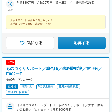
新潟駅、新横浜駅、新栄町駅(愛知県)、新浦安駅、心斎橋駅、飾磨
駅、西代駅、鹿島田駅、札幌駅、新宿三丁目駅、新芝浦駅、京急
県、東京23区、その他東京都、横浜市、川崎市、その他神奈川
年収380万円（月給25万円＋賞与2回）／社員登用後2年目
駅、本町駅、堺筋本町駅、大阪ビジネスパーク駅、北浜駅(大阪
駅、上野駅、上道駅(岡山県)、上鳥羽口駅、上小田井駅、上溝駅、
新子安駅、車道駅、四ツ橋駅、くいな橋駅、小田井駅、馬喰横山
県、長野県、岐阜県、名古屋市、その他愛知県、三重県、滋賀
府)、心斎橋駅、淀屋橋駅、天満橋駅、寺田町駅、城北公園通駅、
湘南台駅、沼津駅、小牧口駅、小伝馬町駅、小倉駅(福岡県)、小川
給与
駅、淡路町駅、縮景園前駅、参宮橋駅、赤羽橋駅、千種駅、西早
県、京都市、その他京都府、大阪市、その他大阪府、神戸市、そ
長居駅(地下鉄)、東部市場前駅、大阪梅田駅(阪急線)、大阪駅、梅
町駅(東京都)、勝どき駅、女学院前駅、初台駅、初石駅、秋葉原
稲田駅、猿猴橋町駅、桂川駅(京都府)、北四番丁駅、新御茶ノ水
の他兵庫県、奈良県、和歌山県、岡山県、広島市、その他広島
田駅(地下鉄)、新大阪駅、西中島南方駅、三国駅(大阪府)、なんば
駅、芝公園駅、汐留駅、市川駅、市ケ谷駅、四ツ谷駅、三郷駅(埼
駅、旧居留地・大丸前駅、城下駅(岡山県)、七ツ屋駅、北１２条
大手企業で土日祝休みで自分らしく！
県、香川県、愛媛県、山口県、福岡市、北九州市、その他福岡
駅(地下鉄)、長瀬駅(大阪府)、河内花園駅、芝公園駅、田町駅(東京
玉県)、三河安城駅、三越前駅、元町駅(北海道)、桜木町駅、桜ノ
基礎から学べる研修で未経験でも安心！
駅、亀戸駅、本八幡駅(都営線)、新津田沼駅、千葉駅、北茅ケ崎
県、宮崎県、佐賀県、長崎県、熊本県、大分県、鹿児島県、沖縄
都)、高輪台駅、六本木一丁目駅、赤坂駅(東京都)、表参道駅、新
宮駅、堺筋本町駅、今池駅(愛知県)、今羽駅、麹町駅、鴻巣駅、高
駅、岡山駅前駅、横川一丁目駅、赤坂見附駅、京成稲毛駅、西長
県★勤務地一覧のうち「本社」「登録センター」は当社“登録拠
橋駅、恵比寿駅、参宮橋駅、渋谷駅、四谷三丁目駅、神楽坂駅、
田馬場駅、荒本駅、荒川沖駅、江坂駅、広島駅、広瀬通駅、向日
堀駅、大阪難波駅、米野駅、新浜松駅、高島町駅、三宮駅(神戸市
点”です。★勤務地一覧のほか、上記＜積極採用エリア＞をはじめ
江戸川橋駅、新宿御苑前駅、都庁前駅、新宿駅、九段下駅、大手
町駅、南郷１８丁目駅、勾当台公園駅、御茶ノ水駅、呉服町駅(福
営)、なにわ橋駅、渡辺通駅、駅前駅、東日本橋駅、中之島駅、京
多数の勤務地あり！
町駅(東京都)、秋葉原駅、神田駅(東京都)、麹町駅、東京駅、御茶
岡県)、五条駅(京都市営)、虎ノ門駅、戸田公園駅、戸田駅(埼玉
気になる
応募する
橋駅(東京都)、立町駅、馬車道駅、霞ケ関駅(東京都)、本郷三丁目
ノ水駅、京橋駅(東京都)、三越前駅、日本橋駅(東京都)、東池袋
県)、元町・中華街駅、元町駅(兵庫県)、県庁通り駅、研究学園
駅、白金高輪駅、中崎町駅、天神南駅、近鉄日本橋駅、市役所前
駅、北千住駅、天王洲アイル駅、みなとじま駅、みなと元町駅、
駅、熊谷駅、空港第２ビル駅(鉄道)、苦竹駅、九段下駅、銀座駅、
駅(広島県)、香春口三萩野駅、大森海岸駅、五反田駅、大阪城公園
神戸駅(兵庫県)、元町駅(兵庫県)、西三荘駅、西宮北口駅、香櫨園
金沢駅、金山駅(愛知県)、北１３条東駅、錦糸町駅、狭山市駅、橋
駅、東海神駅、川越市駅、日吉町駅、あおば通駅、信濃町駅、新
駅、尼崎駅(東海道本線)、立花駅、尼崎駅(阪神線)、武庫之荘駅、
本駅(神奈川県)、京成八幡駅、京成津田沼駅、京成千葉駅、京急川
宿西口駅、香櫨園駅、資生館小学校前駅、西辛島町駅、四谷三丁
八家駅、姫路駅、明石駅、五条駅(京都市営)、京都駅、西大路御池
NEW
崎駅、宮城野原駅、京成成田駅、宮原駅、久喜駅、久屋大通駅、
目駅、京成上野駅、家庭裁判所前駅、築地市場駅、曙橋駅、日ノ
駅、西大路駅、等持院・立命館大学衣笠キャンパス前駅、新横浜
ものづくりサポート／総合職／未経験歓迎／在宅有／
祇園駅(福岡県)、岩本町駅、岩塚駅、丸の内駅(愛知県)、関内駅、
出町駅、下落合駅、東向日駅、千代県庁口駅、石川町駅、県庁前
駅、平沼橋駅、日本大通り駅、柏の葉キャンパス駅、矢場町駅、
刈谷駅、茅場町駅、茅ケ崎駅、貝塚駅(福岡県)、海老名駅(相模
E002ーE
駅(兵庫県)、郵便局前駅、東区役所前駅、鬼越駅、新千葉駅、伊勢
名鉄名古屋駅、ささしまライブ駅、名鉄岐阜駅、赤坂駅(福岡県)、
線)、海浜幕張駅、花畑町駅、卸町駅(宮城県)、岡山駅、横川駅(広
佐木長者町駅、西川緑道公園駅、国会議事堂前駅、西大橋駅、な
株式会社アスパーク
薬院駅、東比恵駅、呉服町駅(福岡県)、博多駅、胡町駅、市役所前
島県)、越谷レイクタウン駅、永田町駅、栄駅(岡山県)、浦和駅、
んば駅(南海線)、第一通り駅
駅(広島県)、舟入本町駅、袋町駅、十日市町駅、桑園駅、卸町駅
浦安駅(千葉県)、稲毛駅、稲荷町駅(東京都)、伊丹駅(阪急線)、愛
正社員
転勤なし
5名以上採用
職種未経験歓迎
(宮城県)、新正駅、北新地駅、東銀座駅、烏丸駅、札幌駅、仙台駅
甲石田駅、阿波座駅、みなとみらい駅、ひたち野うしく駅、なん
業種未経験歓迎
(地下鉄)、神奈川駅、近鉄名古屋駅、立町駅、天神南駅、中之島
ば駅(地下鉄)、つくば駅、ささしまライブ駅、さいたま新都心駅、
駅、西長堀駅、ドーム前駅、四ツ橋駅、京橋駅(大阪府)、長堀橋
ＹＲＰ野比駅、浜松駅、新宿駅(東京メトロ)、新高島駅、大須観音
駅、谷町四丁目駅、天王寺駅、鶴ケ丘駅、河堀口駅、中崎町駅、
駅、大阪梅田駅(阪急線)、三宮駅(神戸新交通)、麻布十番駅、西鉄
【研修でスキルアップ！】IT・ものづくりサポート／大手・優良
西梅田駅、東三国駅、南方駅(大阪府)、ＪＲ難波駅、三田駅(東京
平尾駅、越中島駅、九州鉄道記念館駅、山陽明石駅、近鉄名古屋
企業勤務／プロジェクトは常時8000件超
都)、六本木駅、溜池山王駅、外苑前駅、南新宿駅、国立競技場