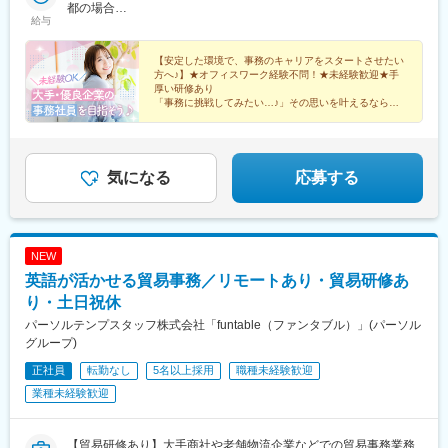
お住まいの地域や希望を考慮します☆配属先の企業により、在宅
都の場合
駅、知多半田駅、豊橋駅、豊田市駅、栄駅(愛知県)、近鉄四日市
給与
勤務（リモートワーク）の場合があります☆通勤交通費支給（上
年収319万円（実働8時間・残業10H／賞与含む／入社3年）※大阪
駅、津駅、烏丸駅、堺駅、大阪駅、大阪梅田駅(阪急線)、神戸三宮
限なし／当社規定に基づく）☆受動喫煙対策：原則あり（勤務先
府の場合
駅(阪神)、姫路駅、草津駅(滋賀県)、札幌駅、祇園駅(福岡県)、天
に従う）
【安定した環境で、事務のキャリアをスタートさせたい
神南駅、北品川駅、南新宿駅、大手町駅(東京都)、布田駅、新高島
方へ♪】★オフィスワーク経験不問！★未経験歓迎★手
駅、京急川崎駅、石上駅、新越谷駅、京成成田駅、京成西船駅、
厚い研修あり
京成千葉駅、名鉄岐阜駅、第一通り駅、新静岡駅、半田駅、駅前
「事務に挑戦してみたい…♪」その思いを叶えるなら、
50年以上続く人材業界大手企業で◎
駅、新豊田駅、栄町駅(愛知県)、あすなろう四日市駅、四条駅(京
都市営)、大小路駅、三宮駅(神戸新交通)、山陽姫路駅、さっぽろ
駅、櫛田神社前駅、天神駅、高輪ゲートウェイ駅、代々木駅、二
重橋前駅、神奈川駅、栄町駅(千葉県)、新浜松駅、新豊橋駅、矢場
気になる
応募する
町駅、京都河原町駅、花田口駅、梅田駅(地下鉄)、三宮・花時計前
駅、博多駅、西鉄福岡駅
NEW
英語が活かせる貿易事務／リモートあり・貿易研修あ
り・土日祝休
パーソルテンプスタッフ株式会社「funtable（ファンタブル）」(パーソル
グループ)
正社員
転勤なし
5名以上採用
職種未経験歓迎
業種未経験歓迎
【貿易研修あり】大手商社や老舗物流企業などでの貿易事務業務