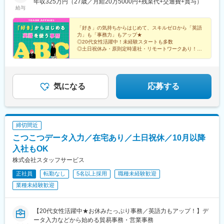
例＞カネボウ化粧品、KDDI、一休、リクルートグループ、
年収325万円（27歳／月給20万5000円+残業代+交通費+賞与）
駅、薬院駅、門沢橋駅、門前仲町駅、門司港駅、明石駅、名鉄名
給与
道)、豊橋駅、三河安城駅、ナゴヤドーム前矢田駅、伏見駅(愛知
SCSK、博報堂プロダクツ、楽天カード、楽天グループ、東芝グ
古屋駅、本通駅、本町駅、本厚木駅、本郷駅(愛知県)、北浜駅(大
県)、上前津駅、犬山駅、野田新町駅、岐阜駅、大垣駅、高山駅、
ループ、パナソニックグループ関西：三菱重工業、ローム、住友
阪府)、北新地駅、北春日部駅、北加賀屋駅、北浦和駅、北伊丹
下呂駅、多治見駅、美濃太田駅、新鵜沼駅、西岐阜駅、岐阜羽島
ゴム工業、広島：広島ホームテレビ、マツダロジスティクスな
「好き」の気持ちからはじめて、スキルゼロから「英語
駅、旭川駅、大谷地駅、新さっぽろ駅、豊田市駅、豊洲駅、豊橋
力」も「事務力」もアップ★
駅、飛騨古川駅、名鉄岐阜駅、穂積駅、鵜沼駅、中津川駅、宇治
ど、配属先は大手有名企業やグループ会社が中心。4295名以上が
駅、宝町駅(東京都)、平和通駅、平塚駅、平間駅、兵庫駅、福岡空
◎20代女性活躍中！未経験スタートも多数
山田駅、鳥羽駅、播磨駅、近鉄四日市駅、津駅、松阪駅、志摩神
就業先企業の直接雇用へ！（2026年3月末実績）入社後平均2年で
港駅(鉄道)、伏見駅(愛知県)、武蔵中原駅、武蔵新城駅、武蔵小杉
◎土日祝休み・原則定時退社・リモートワークあり！
明駅、五十鈴川駅、四日市駅、伊勢中川駅、西桑名駅、鵜方駅、
直接雇用化、直接雇用後は年収が平均で60万円UP！＜受動喫煙対
◎無料の研修講座を300以上ご用意！
駅、武蔵浦和駅、浜町駅、浜松町駅、恵比寿駅、姫路駅、備前西
名張駅、熱海駅、三島駅、浜松駅、静岡駅、土本駅、掛川駅、沼
◎有休は使いきりOK
策あり＞敷地内および屋内は原則禁煙（就業先により異なるため
市駅、肥後橋駅、飯田橋駅、半蔵門駅、八幡駅(福岡県)、八丁堀駅
津駅、長沼駅(静岡県)、本吉原駅、新金谷駅、来宮駅、尾盛駅、藤
就業条件明示書で明示します）※自動車通勤OK（エリア・配属先
(東京都)、八丁堀駅(広島県)、白山駅(新潟県)、柏駅、博多駅、南
枝駅、家山駅、博多駅、小倉駅(福岡県)、太宰府駅、久留米駅、門
によって変動）
行徳駅、播磨町駅、日野駅(滋賀県)、日本大通り駅、日本橋駅(東
気になる
応募する
司港駅、天神駅、西鉄香椎駅、千早駅、福岡空港駅(鉄道)、西鉄二
京都)、日比谷駅、南方駅(大阪府)、南船橋駅、大通駅、南仙台
日市駅、折尾駅、新宮中央駅、中洲川端駅、鹿児島中央駅前駅、
駅、南森町駅、南小倉駅、南越谷駅、内幸町駅、藤沢駅、湯島
大山駅(鹿児島県)、指宿駅、川内駅(鹿児島県)、嘉例川駅、出水
駅、東陽町駅、東梅田駅、東大宮駅、東戸塚駅、東銀座駅、東京
駅、吉松駅、国分駅(鹿児島県)、大隅横川駅、阿久根駅、鹿児島
駅、東海通駅、島氏永駅、土橋駅(愛知県)、土浦駅、田町駅(東京
締切間近
駅、市立病院前駅(鹿児島県)、加治木駅、霧島神宮駅、熊本駅、阿
都)、田崎橋駅、天満橋駅、天満駅、天神橋筋六丁目駅、天神駅、
蘇駅、八代駅、人吉駅、水前寺公園駅、肥後大津駅、原水駅、荒
こつこつデータ入力／在宅あり／土日祝休／10月以降
鶴見駅、鶴間駅、通町筋駅、追浜駅、長堀橋駅、長田駅(大阪府)、
尾駅(熊本県)、南熊本駅、武蔵塚駅、宇土駅、高森駅、日奈久温泉
長岡京駅、朝霞駅、中野坂上駅、中野栄駅、中電前駅、中津駅(地
入社もOK
駅、大分駅、由布院駅、別府駅(大分県)、中津駅(大分県)、賀来
下鉄)、中洲川端駅、中筋駅、竹田駅(京都府)、竹橋駅、池袋駅、
株式会社スタッフサービス
駅、日田駅、東中津駅、南由布駅、長崎駅前駅、佐世保駅、南風
旦過駅、谷町四丁目駅、西１１丁目駅、大曽根駅、大森駅(東京
崎駅、諫早駅、早岐駅、大三東駅、二重橋前駅、上野広小路駅、
正社員
転勤なし
5名以上採用
職種未経験歓迎
都)、大師橋駅、大崎駅、大阪ビジネスパーク駅、大阪駅、大濠公
高輪ゲートウェイ駅、新宿御苑前駅、新橋駅、池袋駅、牛田駅(東
園駅、大宮駅(埼玉県)、大宮駅(京都府)、袋町駅、袋井駅、多賀城
業種未経験歓迎
京都)、秋葉原駅、神泉駅、蔵前駅、とうきょうスカイツリー駅、
駅、蔵前駅、草津駅(滋賀県)、草加駅、総社駅、倉敷駅、蘇我駅、
西日暮里駅、新日本橋駅、浜松町駅、日比谷駅、高島町駅、桜木
善行駅、船橋競馬場駅、船橋駅、浅草橋駅、泉中央駅、川崎駅、
町駅、伊勢佐木長者町駅、江ノ島駅、由比ケ浜駅、川崎駅、日本
川口駅、川越駅、千里中央駅(北大阪急行)、千葉みなと駅、仙台
【20代女性活躍中★お休みたっぷり事務／英語力もアップ！】デ
大通り駅、早雲山駅、千葉駅、舞浜駅、西船橋駅、成田駅、京成
駅、赤坂駅(福岡県)、赤坂駅(東京都)、静岡駅、青葉通一番町駅、
ータ入力などから始める貿易事務・営業事務