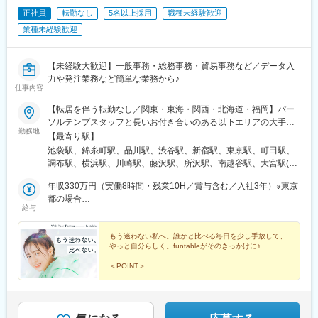
正社員
転勤なし
5名以上採用
職種未経験歓迎
業種未経験歓迎
【未経験大歓迎】一般事務・総務事務・貿易事務など／データ入
力や発注業務など簡単な業務から♪
仕事内容
【転居を伴う転勤なし／関東・東海・関西・北海道・福岡】パー
ソルテンプスタッフと長いお付き合いのある以下エリアの大手・
勤務地
優良企業に配属＜関東＞東京都・神奈川県・埼玉県・千葉県・茨
【最寄り駅】
城県（つくば市内）・栃木県（宇都宮市内）＜東海＞岐阜県・静
池袋駅、錦糸町駅、品川駅、渋谷駅、新宿駅、東京駅、町田駅、
岡県・愛知県・三重県＜関西＞大阪府・京都府・兵庫県・滋賀県
調布駅、横浜駅、川崎駅、藤沢駅、所沢駅、南越谷駅、大宮駅(埼
＜北海道＞北海道（札幌市内）＜九州＞福岡県（福岡市博多区、
玉県)、成田駅、西船橋駅、千葉駅、柏駅、海浜幕張駅、つくば
中央区）☆駅近のオフィスがほとんどなので、通勤も便利です☆
年収330万円（実働8時間・残業10H／賞与含む／入社3年）※東京
駅、宇都宮駅、岐阜駅、沼津駅、浜松駅、静岡駅、刈谷駅、小牧
お住まいの地域や希望を考慮します☆配属先の企業により、在宅
都の場合
駅、知多半田駅、豊橋駅、豊田市駅、栄駅(愛知県)、近鉄四日市
給与
勤務（リモートワーク）の場合があります☆通勤交通費支給（上
年収319万円（実働8時間・残業10H／賞与含む／入社3年）※大阪
駅、津駅、烏丸駅、堺駅、大阪駅、大阪梅田駅(阪急線)、神戸三宮
限なし／当社規定に基づく）☆受動喫煙対策：原則あり（勤務先
府の場合
駅(阪神)、姫路駅、草津駅(滋賀県)、札幌駅、祇園駅(福岡県)、天
に従う）
もう迷わない私へ。誰かと比べる毎日を少し手放して、
神南駅、北品川駅、南新宿駅、大手町駅(東京都)、布田駅、新高島
やっと自分らしく。funtableがそのきっかけに♪
駅、京急川崎駅、石上駅、新越谷駅、京成成田駅、京成西船駅、
京成千葉駅、名鉄岐阜駅、第一通り駅、新静岡駅、半田駅、駅前
＜POINT＞
◎未経験OK、リアルタイム研修あり
駅、新豊田駅、栄町駅(愛知県)、あすなろう四日市駅、四条駅(京
◎大手・優良企業配属で安心
都市営)、大小路駅、三宮駅(神戸新交通)、山陽姫路駅、さっぽろ
◎定時退勤で自分時間も確保
駅、櫛田神社前駅、天神駅、高輪ゲートウェイ駅、代々木駅、二
◎プロが強み整理＆いつでも相談OK
重橋前駅、神奈川駅、栄町駅(千葉県)、新浜松駅、新豊橋駅、矢場