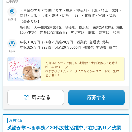
船橋駅、初富駅、中浦和駅、春日部駅、東武日光駅、今市駅、中
仕事内容
青山一丁目駅、西明石駅、西梅田駅、西二見駅、西鉄福岡駅、西
央前橋駅、西中島南方駅、大阪梅田駅(阪神線)、阿倍野駅(地下
中島南方駅、西大宮駅、西新町駅、西新宿駅、西小倉駅、西宮
＜希望のエリアで働けます＞東京・神奈川・千葉・埼玉・愛知・
鉄)、鴫野駅、大阪難波駅、大阪上本町駅、新今宮駅、大阪ビジネ
駅、西浦和駅、桑園駅、バスセンター前駅、すすきの駅、生麦
京都・大阪・兵庫・奈良・広島 ・岡山・北海道・宮城・福島・新
スパーク駅、四ツ橋駅、公園東口駅、本町駅、山陽姫路駅、三宮
駅、星川駅、成田駅、水道町駅、水天宮前駅、陣原駅、人形町
勤務地
潟・茨城・栃木・群馬・石川・富山・長野・静岡・岐阜・三重・
【最寄り駅】
駅(神戸市営)、みなと元町駅、鳴尾・武庫川女子大前駅、中山観音
駅、辛島町駅、秦野駅、神立駅、神田駅(東京都)、新百合ケ丘駅、
滋賀・香川・愛媛・山口・福岡・熊本・長崎・鹿児島◆転居を伴
駅、宝塚南口駅、嵐電嵯峨駅、嵯峨嵐山駅、京都河原町駅、丸太
新宿駅、大手町駅(東京都)、渋谷駅、横浜駅、栄駅(愛知県)、梅田
新長田駅、新大阪駅、新川崎駅、さっぽろ駅、北３４条駅、新静
う転勤なし◆配属先は通える範囲で希望を考慮して決定◆駅チカ
町駅(京都市営)、山科駅、宇治駅(京阪線)、四条駅(京都市営)、八
駅(地下鉄)、四条駅(京都市営)、三ノ宮駅、蕨駅、鷲宮駅、和田岬
岡駅、新杉田駅、新宿御苑前駅、海芝浦駅、新子安駅、新橋駅、
など通勤に便利なエリア多数◆キレイ＆おしゃれオフィス多数◆
木西口駅、王寺駅、西田原本駅、上栄町駅、膳所駅、石山駅、大
駅、六本木一丁目駅、六丁の目駅、両国駅(都営線)、溜池山王駅、
新潟駅、新横浜駅、新栄町駅(愛知県)、新浦安駅、心斎橋駅、飾磨
リモートワーク導入企業も◆20代の女性を中心に活躍中＜配属先
年収310万円（24歳／月給20万円＋残業代+交通費+賞与）
津京駅、田中口駅、名鉄名古屋駅、久屋大通駅、東別院駅、新豊
流山おおたかの森駅、淀屋橋駅、与野駅、有楽町駅、薬院大通
駅、上野駅、上道駅(岡山県)、上鳥羽口駅、上小田井駅、上溝駅、
例＞カネボウ化粧品、KDDI、一休、リクルートグループ、
年収325万円（27歳／月給20万5000円+残業代+交通費+賞与）
橋駅、大曽根駅、大須観音駅、浅間町駅、伊勢市駅、中之郷駅、
駅、薬院駅、門沢橋駅、門前仲町駅、門司港駅、明石駅、名鉄名
湘南台駅、沼津駅、小牧口駅、小伝馬町駅、小倉駅(福岡県)、小川
給与
SCSK、博報堂プロダクツ、楽天カード、楽天グループ、東芝グ
あすなろう四日市駅、桑名駅、志摩横山駅、三島広小路駅、新浜
古屋駅、本通駅、本町駅、本厚木駅、本郷駅(愛知県)、北浜駅(大
町駅(東京都)、勝どき駅、女学院前駅、初台駅、初石駅、秋葉原
ループ、パナソニックグループ関西：三菱重工業、ローム、住友
松駅、新静岡駅、古庄駅、吉原本町駅、祇園駅(福岡県)、九州鉄道
阪府)、北新地駅、北春日部駅、北加賀屋駅、北浦和駅、北伊丹
駅、芝公園駅、汐留駅、市川駅、市ケ谷駅、四ツ谷駅、三郷駅(埼
ゴム工業、広島：広島ホームテレビ、マツダロジスティクスな
＼自分のペースで働く♪在宅勤務・土日祝休み・定時退
記念館駅、西鉄福岡駅、香椎駅、西鉄千早駅、二日市駅、呉服町
駅、旭川駅、大谷地駅、新さっぽろ駅、豊田市駅、豊洲駅、豊橋
玉県)、三河安城駅、三越前駅、元町駅(北海道)、桜木町駅、桜ノ
社・年休125日／
ど、配属先は大手有名企業やグループ会社が中心。4295名以上が
駅(福岡県)、高見橋駅、鹿児島駅前駅、中洲通駅、熊本駅前駅、人
駅、宝町駅(東京都)、平和通駅、平塚駅、平間駅、兵庫駅、福岡空
宮駅、堺筋本町駅、今池駅(愛知県)、今羽駅、麹町駅、鴻巣駅、高
◎まずはかんたんデータ入力などからスタートで、無理
就業先企業の直接雇用へ！（2026年3月末実績）入社後平均2年で
吉温泉駅、市立体育館前駅、日田市役所前駅、五島町駅、ハウス
港駅(鉄道)、伏見駅(愛知県)、武蔵中原駅、武蔵新城駅、武蔵小杉
せず働く！
田馬場駅、荒本駅、荒川沖駅、江坂駅、広島駅、広瀬通駅、向日
直接雇用化、直接雇用後は年収が平均で60万円UP！＜受動喫煙対
◎履歴書不要！スマホから面接OK！面談に近い面接で
テンボス駅、京橋駅(東京都)、御徒町駅、泉岳寺駅、東新宿駅、築
駅、武蔵浦和駅、浜町駅、浜松町駅、恵比寿駅、姫路駅、備前西
町駅、南郷１８丁目駅、勾当台公園駅、御茶ノ水駅、呉服町駅(福
安心！
策あり＞敷地内および屋内は原則禁煙（就業先により異なるため
地市場駅、東池袋駅、京成関屋駅、岩本町駅、田原町駅(東京都)、
市駅、肥後橋駅、飯田橋駅、半蔵門駅、八幡駅(福岡県)、八丁堀駅
岡県)、五条駅(京都市営)、虎ノ門駅、戸田公園駅、戸田駅(埼玉
◎20代女性活躍中！1.1万人以上の事務デビュー実績あ
就業条件明示書で明示します）※自動車通勤OK（エリア・配属先
曳舟駅、西日暮里駅(舎人ライナー)、竹橋駅、御成門駅、銀座駅、
(東京都)、八丁堀駅(広島県)、白山駅(新潟県)、柏駅、博多駅、南
り！
県)、元町・中華街駅、元町駅(兵庫県)、県庁通り駅、研究学園
によって変動）
横浜駅、馬車道駅、湘南江の島駅、石川町駅、中強羅駅、リゾー
行徳駅、播磨町駅、日野駅(滋賀県)、日本大通り駅、日本橋駅(東
気になる
応募する
駅、熊谷駅、空港第２ビル駅(鉄道)、苦竹駅、九段下駅、銀座駅、
トゲートウェイ・ステーション駅、東海神駅、三俣駅、大阪駅、
京都)、日比谷駅、南方駅(大阪府)、南船橋駅、大通駅、南仙台
金沢駅、金山駅(愛知県)、北１３条東駅、錦糸町駅、狭山市駅、橋
大阪阿部野橋駅、蒲生四丁目駅、なんば駅(南海線)、桃谷駅、新今
駅、南森町駅、南小倉駅、南越谷駅、内幸町駅、藤沢駅、湯島
本駅(神奈川県)、京成八幡駅、京成津田沼駅、京成千葉駅、京急川
宮駅前駅、森ノ宮駅、長堀橋駅、西元町駅、神戸三宮駅(阪神)、龍
駅、東陽町駅、東梅田駅、東大宮駅、東戸塚駅、東銀座駅、東京
崎駅、宮城野原駅、京成成田駅、宮原駅、久喜駅、久屋大通駅、
谷大前深草駅、三条駅(京都府)、四宮駅、五条駅(京都市営)、畝傍
駅、東海通駅、島氏永駅、土橋駅(愛知県)、土浦駅、田町駅(東京
祇園駅(福岡県)、岩本町駅、岩塚駅、丸の内駅(愛知県)、関内駅、
締切間近
駅、新王寺駅、錦駅、唐橋前駅、近江神宮前駅、近鉄名古屋駅、
都)、田崎橋駅、天満橋駅、天満駅、天神橋筋六丁目駅、天神駅、
刈谷駅、茅場町駅、茅ケ崎駅、貝塚駅(福岡県)、海老名駅(相模
英語が学べる事務／20代女性活躍中／在宅あり／残業
駅前駅、栄駅(愛知県)、矢場町駅、犬山遊園駅、第一通り駅、日吉
鶴見駅、鶴間駅、通町筋駅、追浜駅、長堀橋駅、長田駅(大阪府)、
線)、海浜幕張駅、花畑町駅、卸町駅(宮城県)、岡山駅、横川駅(広