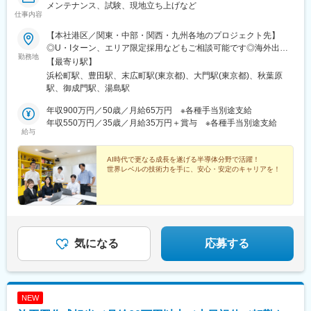
メンテナンス、試験、現地立ち上げなど
仕事内容
【本社港区／関東・中部・関西・九州各地のプロジェクト先】
◎U・Iターン、エリア限定採用などもご相談可能です◎海外出張
勤務地
でグローバルに活躍できる配属先もあります※宿泊費・交通費・出
【最寄り駅】
張手当支給【 当社の主要拠点 】◆東京本社（浜松町）◆西東京技
浜松町駅、豊田駅、末広町駅(東京都)、大門駅(東京都)、秋葉原
術センター（日野市）◆研修施設「A-LABO」（秋葉原）※受動喫
駅、御成門駅、湯島駅
煙対策あり【 プロジェクト先 】関東（東京都、埼玉県、千葉県、
神奈川県、群馬県、栃木県）を中心に、北海道、岩手県、宮城
年収900万円／50歳／月給65万円 ※各種手当別途支給
県、山梨県、愛知県、岐阜県、三重県、大阪府、滋賀県、広島
年収550万円／35歳／月給35万円＋賞与 ※各種手当別途支給
給与
県、熊本県など【 取引先例（一部） 】(株)IHI／(株)荏原製作所／
(株)荏原フィールドテック／(株)大林組／JFEエンジニアリング
(株)／(株)SUBARU／住友重機械工業(株)／日揮(株)／富士電機(株)
AI時代で更なる成長を遂げる半導体分野で活躍！
世界レベルの技術力を手に、安心・安定のキャリアを！
／(株)本田技術研究所／三菱重工業(株)／横河電機(株) など
気になる
応募する
NEW