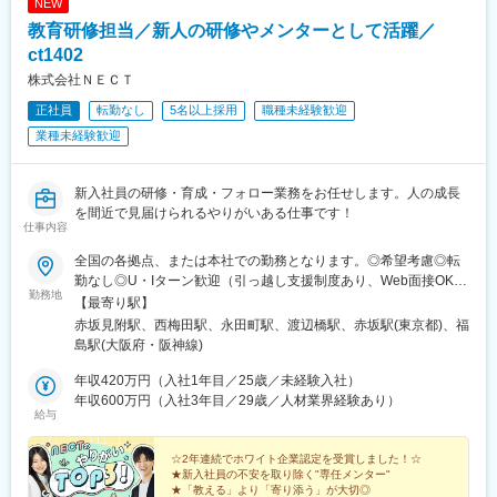
NEW
教育研修担当／新人の研修やメンターとして活躍／
ct1402
株式会社ＮＥＣＴ
正社員
転勤なし
5名以上採用
職種未経験歓迎
業種未経験歓迎
新入社員の研修・育成・フォロー業務をお任せします。人の成長
を間近で見届けられるやりがいある仕事です！
仕事内容
全国の各拠点、または本社での勤務となります。◎希望考慮◎転
勤なし◎U・Iターン歓迎（引っ越し支援制度あり、Web面接OK）
勤務地
◎仕事に慣れたらフレックスやリモートワークも可能（週の半分
【最寄り駅】
など）＼積極採用エリア／■東北（宮城）■関東甲信（東京、神奈
赤坂見附駅、西梅田駅、永田町駅、渡辺橋駅、赤坂駅(東京都)、福
川、千葉、埼玉、栃木、群馬、山梨）■東海（愛知）■北陸（石
島駅(大阪府・阪神線)
川、富山、福井）■近畿（大阪、京都、滋賀、兵庫、奈良、和歌
山）■四国（香川）■中国（岡山）■九州（福岡）☆その他全国エ
年収420万円（入社1年目／25歳／未経験入社）
リアで採用中です！■本社／東京都港区赤坂3-9-2 NO.R赤坂見附
年収600万円（入社3年目／29歳／人材業界経験あり）
給与
ビル5F■大阪支社／大阪市北区曽根崎新地2-6-24 MF桜橋2ビル9F
☆2年連続でホワイト企業認定を受賞しました！☆
★新入社員の不安を取り除く"専任メンター"
★「教える」より「寄り添う」が大切◎