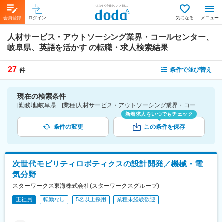
会員登録
ログイン
気になる
メニュー
人材サービス・アウトソーシング業界・コールセンター、
岐阜県、英語を活かす
の転職・求人検索結果
27
条件で並び替え
件
現在の検索条件
[勤務地]岐阜県 [業種]人材サービス・アウトソーシング業界・コールセンター [詳細条件](語学)英語を活かす
新着求人をいつでもチェック
条件の変更
この条件を保存
次世代モビリティロボティクスの設計開発／機械・電
気分野
スターワークス東海株式会社(スターワークスグループ)
正社員
転勤なし
5名以上採用
業種未経験歓迎