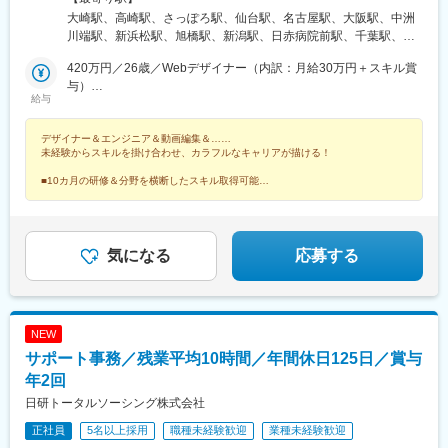
支社、静岡支店、沖縄支店、千葉支店、神奈川支店、熊本支店、
大崎駅、高崎駅、さっぽろ駅、仙台駅、名古屋駅、大阪駅、中洲
石川支店または各拠点近郊のプロジェクト先）★リモートワーク
川端駅、新浜松駅、旭橋駅、新潟駅、日赤病院前駅、千葉駅、新
実施中（プロジェクトによる）※一部フルリモートあり★Ｕ＆Ｉタ
高島駅、金沢駅、辛島町駅、烏丸駅、長野駅、三宮・花時計前
ーン歓迎★転居を伴う転勤なし★受動喫煙対策：屋内全面禁煙ま
420万円／26歳／Webデザイナー（内訳：月給30万円＋スキル賞
駅、松山市駅、高松駅(香川県)、近鉄四日市駅、札幌駅、バスセン
たは分煙（プロジェクトによる）★駐車場あり・マイカー通勤
与）
ター前駅、大通駅、北１２条駅、あおば通駅、宮城野通駅、東仙
給与
OK（プロジェクトによる）
800万円／29歳／UI/UX・フルスタックデザイナー
台駅、勾当台公園駅、長町南駅、東北福祉大前駅、大河原駅(宮城
県)、泉中央駅、連坊駅、寺尾駅、群馬総社駅、前橋大島駅、東武
デザイナー＆エンジニア＆動画編集＆……
和泉駅、西小泉駅、城東駅、新伊勢崎駅、小山駅、刈谷駅、藤川
未経験からスキルを掛け合わせ、カラフルなキャリアが描ける！
駅、二川駅、吉良吉田駅、多屋駅、神領駅、楽田駅、国際センタ
ー駅、市役所前駅(広島県)、西新駅、博多駅、天神駅、櫛田神社前
■10カ月の研修＆分野を横断したスキル取得可能
■健康経営優良法人や成長企業ランキングなど受賞多数
駅、神奈川駅、井土ケ谷駅、みなとみらい駅、太田駅(群馬県)、安
■シンガポールにも進出予定！海外案件も挑戦可能！
中駅、井野駅(群馬県)、常陸多賀駅、阿字ケ浦駅、赤塚駅、鶴舞
駅、平田町駅、今池駅(愛知県)、天神川駅、立町駅、天神南駅、五
郎丸駅、熊西駅、堺筋本町駅、中崎町駅、天満橋駅、心斎橋駅、
気になる
応募する
北新地駅、相川駅、新大阪駅、上新庄駅、萩原天神駅、播磨高岡
駅、中央市場前駅、甲子園駅、井原里駅、綾川駅、東池袋駅、中
野坂上駅、渋谷駅、東日本橋駅、学芸大学駅、神谷町駅、西新宿
駅、初石駅、六本木駅、高円寺駅、大山駅(東京都)、日吉駅(神奈
NEW
川県)、北品川駅、豊洲駅、新川崎駅、白山駅(東京都)、汐留駅、
サポート事務／残業平均10時間／年間休日125日／賞与
芝公園駅、広尾駅、東銀座駅、竹芝駅、御成門駅、白金高輪駅、
銀座駅、有楽町駅、信濃吉田駅、朝陽駅、桐原駅(長野県)、川中島
年2回
駅、屋代高校前駅、城下駅(長野県)、岩村田駅、佐久平駅、広丘
日研トータルソーシング株式会社
駅、茅野駅、安茂里駅、中野松川駅、須坂駅、南高田駅、鷲津
正社員
5名以上採用
職種未経験歓迎
業種未経験歓迎
駅、高塚駅、てだこ浦西駅、赤嶺駅、那覇空港駅(鉄道)、おもろま