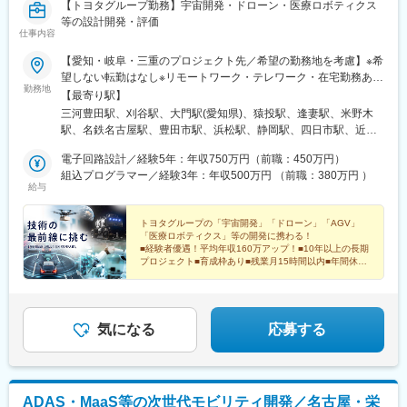
【トヨタグループ勤務】宇宙開発・ドローン・医療ロボティクス
等の設計開発・評価
仕事内容
【愛知・岐阜・三重のプロジェクト先／希望の勤務地を考慮】※希
望しない転勤はなし※リモートワーク・テレワーク・在宅勤務あり
勤務地
（派遣先による）※自動車通勤あり（派遣先による）＜勤務地例＞
【最寄り駅】
■トヨタ自動車株式会社愛知県豊田市トヨタ町1番地■株式会社デ
三河豊田駅、刈谷駅、大門駅(愛知県)、猿投駅、逢妻駅、米野木
ンソー愛知県刈谷市昭和町1-1■株式会社ジェイテクト愛知県岡崎
駅、名鉄名古屋駅、豊田市駅、浜松駅、静岡駅、四日市駅、近鉄
市真福寺町字深山1番地10■Lean Mobility株式会社愛知県豊田市西
名古屋駅、新豊田駅、第一通り駅、新静岡駅、あすなろう四日市
広瀬町川原田519番地 ■株式会社トヨタ自動織機愛知県刈谷市豊田
電子回路設計／経験5年：年収750万円（前職：450万円）
駅、名古屋駅、新浜松駅、日吉町駅、近鉄四日市駅
町2-1■株式会社ミライズテクノロジーズ愛知県日進市米野木町南
組込プログラマー／経験3年：年収500万円 （前職：380万円 ）
給与
山500番地1※その他、以下エリアでの就業先もございます。※配属
先は相談の上、決定いたします。＜愛知県＞大府、豊田、刈谷、
安城、岡崎、他＜岐阜県＞岐阜、大垣、多治見、他＜三重県＞四
トヨタグループの「宇宙開発」「ドローン」「AGV」
「医療ロボティクス」等の開発に携わる！
日市、津、伊勢、他
■経験者優遇！平均年収160万アップ！■10年以上の長期
プロジェクト■育成枠あり■残業月15時間以内■年間休日
125日■賞与4カ月～
気になる
応募する
ADAS・MaaS等の次世代モビリティ開発／名古屋・栄