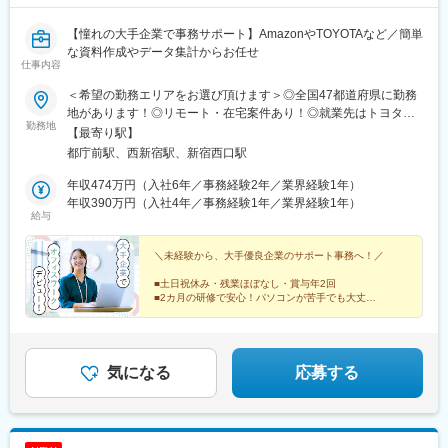
ち駅、首里駅、二島駅、花畑町駅、南宮崎駅、宮崎駅、日向新富
駅、宮崎神宮駅、蓮ケ池駅、南延岡駅、高見橋駅、鹿児島中央駅
【憧れの大手企業で事務サポート】AmazonやTOYOTAなど／簡単
前駅、脇田駅、近鉄名古屋駅、大阪梅田駅(阪急線)、浜松駅、県庁
な資料作成やデータ集計からお任せ
前駅(沖縄県)、京成千葉駅、高島町駅、北鉄金沢駅、四条駅(京都
仕事内容
市営)、市役所前駅(長野県)、神戸三宮駅(阪神)、高松築港駅、あす
なろう四日市駅、狸小路駅、仙台駅(地下鉄)、榴ケ岡駅、広瀬通
＜希望の勤務エリアをお選び頂けます＞◎全国47都道府県に勤務
駅、鷹野橋駅、祇園駅(福岡県)、西鉄福岡駅、横浜駅、蒔田駅、千
地があります！◎リモート・在宅案件あり！◎就業先はトヨタや
勤務地
種駅、矢賀駅、八丁堀駅(広島県)、宮の陣駅、北浜駅(大阪府)、谷
アマゾンなど大手メーカーが中心！◎U・Iターン歓迎！【勤務エ
【最寄り駅】
町四丁目駅、四ツ橋駅、西梅田駅、吹田駅(東海道本線)、西中島南
リア一覧】■北海道・東北エリア／北海道・青森・岩手・秋田・宮
都庁前駅、西新宿駅、新宿西口駅
方駅、だいどう豊里駅、久寿川駅、向原駅(東京都)、西新宿五丁目
城・福島・山形■関東エリア／東京・神奈川・千葉・埼玉・栃木・
駅、馬喰町駅、虎ノ門ヒルズ駅、都庁前駅、乃木坂駅、新馬場
群馬・茨城■北陸エリア／新潟、石川、富山、福井■甲信エリア／
年収474万円（入社6年／事務経験2年／業界経験1年）
駅、馬車道駅、新豊洲駅、鹿島田駅、東大前駅、新橋駅、三田駅
静岡・山梨・長野■東海エリア／愛知・岐阜・三重■関西エリア／
年収390万円（入社4年／事務経験1年／業界経験1年）
給与
(東京都)、浜松町駅、日比谷駅、北長野駅、鹿児島中央駅、名鉄名
大阪・兵庫・京都・滋賀・奈良・和歌山■中国エリア／広島・岡
古屋駅、梅田駅(地下鉄)、呉服町駅(福岡県)、第一通り駅、壺川
山・島根・鳥取・山口■四国エリア／香川・愛媛・徳島・高知■九
駅、新千葉駅、七ツ屋駅、西辛島町駅、五条駅(京都市営)、三宮駅
州・沖縄エリア／福岡・熊本・佐賀・長崎・大分・宮崎・鹿児
＼未経験から、大手優良企業のサポート事務へ！／
(神戸新交通)、市役所前駅(愛媛県)、西４丁目駅、北１３条東駅、
島・沖縄◎オフィス内禁煙・分煙！◎自動車通勤可能な案件もご
■土日祝休み・残業ほぼなし・賞与年2回
中電前駅、本通駅、本町駅、西大橋駅、大阪梅田駅(阪神線)、東池
ざいます。＜はじめての一人暮らしもサポート＞入社に合わせ
■2カ月の研修で安心！パソコンが苦手でも大丈夫
袋四丁目駅、馬喰横山駅、六本木一丁目駅、品川駅、平間駅、本
て、寮などで一人暮らしを希望される方には、会社が勤務地に近
■オフィスワークデビューも大歓迎
駒込駅、築地市場駅、大門駅(東京都)、銀座一丁目駅、二重橋前
■CADなどの専門スキルも身に付ける
い賃貸ワンルームを寮としてご用意します。寮費は月額3万7,000
■社宅完備・引越し費用サポートあり
駅、熊本城・市役所前駅、都通駅
円（家具・家電付き）。さらに、最大10万円まで引っ越し費用も
サポート！「初めての新生活」も安心してスタートできます。
気になる
応募する