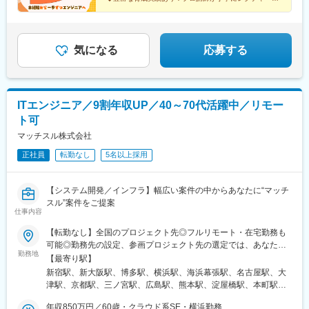
前駅、立川北駅、京王八王子駅、牛田駅(東京都)、住吉駅(東京
◆年休123日、残業月11h程度
駅、栄町駅(愛知県)、大阪駅、新大阪駅、渡辺橋駅、京都河原町
都)、新豊洲駅、九品仏駅、新代田駅、新高島駅、川崎駅、新丸子
◆未経験から将来に残るITスキルを習得
駅、十条駅(京都市営)、三宮駅(神戸新交通)、今橋駅、田町駅(岡山
駅、武蔵溝ノ口駅、桜木町駅、伊勢佐木長者町駅、富士見町駅(神
県)、熊西駅、旦過駅、二本木口駅
奈川県)、北茅ケ崎駅、緑町駅、海老名駅(相鉄・小田急)、登戸
気になる
応募する
駅、栄駅(愛知県)、西高蔵駅、覚王山駅、荒畑駅、高岳駅、東大手
駅、熱田駅、堀田駅(名鉄線)、築地口駅、南荒子駅、四ツ橋駅、な
にわ橋駅、大阪阿部野橋駅、谷町九丁目駅、谷町六丁目駅、玉造
駅、大阪ビジネスパーク駅、西中島南方駅、扇町駅(大阪府)、福島
駅(大阪環状線)、西長堀駅、ドーム前千代崎駅、フェリーターミナ
ITエンジニア／9割年収UP／40～70代活躍中／リモー
ル駅、中ふ頭駅、岸里駅、今宮戎駅、祇園駅(福岡県)、渡辺通駅、
ト可
茶山駅(福岡県)、梅林駅(福岡県)、次郎丸駅、井尻駅、馬出九大病
マッチスル株式会社
院前駅、西鉄千早駅、西鉄香椎駅、名鉄名古屋駅、新宿駅、都電
雑司ケ谷駅、京成上野駅、高輪ゲートウェイ駅、内幸町駅、岩本
正社員
転勤なし
5名以上採用
町駅、銀座一丁目駅、茅場町駅、大門駅(東京都)、芝公園駅、御徒
町駅、赤土小学校前駅、大塚駅前駅、西武新宿駅、北参道駅、九
段下駅、溜池山王駅、立川南駅、京成関屋駅、下北沢駅、高島町
【システム開発／インフラ】幅広い案件の中からあなたに“マッチ
駅、高津駅(神奈川県)、馬車道駅、日本大通り駅、栄町駅(愛知
スル”案件をご提案
仕事内容
県)、久屋大通駅、熱田神宮西駅、妙音通駅、大阪梅田駅(阪神
線)、近鉄日本橋駅、長堀橋駅、桃谷駅、松屋町駅、中崎町駅、桜
【転勤なし】全国のプロジェクト先◎フルリモート・在宅勤務も
ノ宮駅、新福島駅、汐見橋駅、南港口駅、コスモスクエア駅、北
可能◎勤務先の設定、参画プロジェクト先の選定では、あなたの
天下茶屋駅、今池駅(大阪府)、新今宮駅、大国町駅、七隈駅、千早
勤務地
希望を最大限考慮します■東京本社：東京都新宿区新宿4-1-23 新
【最寄り駅】
駅
宿SKYビル8階■大阪オフィス：大阪府大阪市淀川区西中島5-13-
新宿駅、新大阪駅、博多駅、横浜駅、海浜幕張駅、名古屋駅、大
14 共栄新大阪ビル7F■福岡オフィス：福岡県福岡市博多区博多
津駅、京都駅、三ノ宮駅、広島駅、熊本駅、淀屋橋駅、本町駅、
駅中央街5-12 博多東ビル6階◎「転居はしたくない」「U・Iター
堺筋本町駅、心斎橋駅、野田阪神駅、大阪ビジネスパーク駅、中
ンしたい」などご希望をお聞かせください。◎プロジェクトに応
年収850万円／60歳・クラウド系SE・横浜勤務