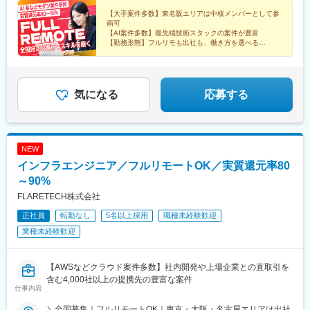
で全国47都道府県に社員が在籍。特に東京・大阪・名古屋エリア
験・能力等を考慮の上で決定します。※上記金額には、みなし残業
駅、秋田駅、横手駅、能代駅、湯沢駅、大久保駅(秋田県)、鷹ノ巣
では出社ベースの上流案件が豊富で、大手クライアント先に常駐
手当（50時間分・104,000円～212,000円）を含みます。超過分は
【大手案件多数】東名阪エリアは中核メンバーとして参
駅、山形駅、鶴岡駅、酒田駅、米沢駅、天童駅、さくらんぼ東根
画可
し、中核メンバーとして参画するチャンスも！クライアントと直
別途追加支給します。┗残業時間は月平均10時間、多い時でも20
駅、寒河江駅、新庄駅、水戸駅、つくば駅、日立駅、勝田駅、土
【AI案件多数】最先端技術スタックの案件が豊富
接やりとりしながら要件定義や設計から携わるため、上流工程や
時間程度と安定しております★単価連動型の給与体系ではないた
浦駅、古河駅、取手駅、下館駅、笹川駅、牛久駅、龍ケ崎市駅、
【勤務形態】フルリモも出社も、働き方を選べる
PM/PLを目指す方には出社ベースの案件が近道です。【本社】東
め、万が一待機になってもその間の給与は満額支給しています。
【前給保証】実質還元率80～90%＆月平均1.7万円の昇
守谷駅、水海道駅、宇都宮駅、小山駅、栃木駅、足利駅、佐野
給実績
京都港区西麻布3丁目21-20 霞町コーポB1【大阪支店】大阪府大
＜1年間の昇給事例をご紹介！＞・20代/フロントエンドエンジニ
駅、那須塩原駅、鹿沼駅、真岡駅、下今市駅、西那須野駅、高崎
【WLB】年休126日＆残業月10h
阪市北区梅田1丁目2-2 大阪駅前第2ビル12-12
ア：月給274,000円→月給362,000円（＋88,000円/月）・20
駅、前橋駅、太田駅(群馬県)、伊勢崎駅、桐生駅、館林駅、渋川
代/iOSエンジニア：月給237,000円→月給287,000円（＋50,000
駅、川口駅、川越駅、所沢駅、越谷駅、草加駅、春日部駅、上尾
気になる
応募する
円/月）・20代/Androidエンジニア：月給316,000円→月給
駅、熊谷駅、浦和駅、新座駅、狭山市駅、入間市駅、三郷駅(埼玉
374,000円（＋58,000円/月）・30代/Javaエンジニア（上流）：
県)、深谷駅、朝霞台駅、戸田駅(埼玉県)、ふじみ野駅、鴻巣駅、
月給340,000円→月給418,000円（＋78,000円/月）
坂戸駅(埼玉県)、八潮駅、志木駅、飯能駅、下北沢駅、練馬駅、蒲
田駅、葛西駅、北千住駅、荻窪駅、大山駅(東京都)、八王子駅、豊
NEW
洲駅、亀有駅、品川駅、町田駅、赤羽駅、新宿駅、中野駅(東京
インフラエンジニア／フルリモートOK／実質還元率80
都)、池袋駅、目黒駅、錦糸町駅、渋谷駅、調布駅、上野駅、小平
駅、立川駅、日本橋駅(東京都)、吉祥寺駅、多摩センター駅、青梅
～90%
駅、国分寺駅、武蔵小金井駅、昭島駅、東京駅、国立駅、玉川上
FLARETECH株式会社
水駅、東久留米駅、船橋駅、松戸駅、市川駅、柏駅、五井駅、千
正社員
転勤なし
5名以上採用
職種未経験歓迎
葉駅、流山おおたかの森駅、八千代台駅、習志野駅、浦安駅(千葉
県)、愛宕駅(千葉県)、木更津駅、成田駅、我孫子駅、鎌ケ谷駅、
業種未経験歓迎
印西牧の原駅、四街道駅、銚子駅、藤沢駅、横須賀駅、横浜駅、
相模原駅、川崎駅、平塚駅、茅ケ崎駅、大和駅(神奈川県)、本厚木
駅、小田原駅、鎌倉駅、秦野駅、座間駅、伊勢原駅、逗子駅、三
【AWSなどクラウド案件多数】社内開発や上場企業との直取引を
崎口駅、長野駅、松本駅、上田駅、佐久平駅、飯田駅(長野県)、豊
含む4,000社以上の提携先の豊富な案件
仕事内容
科駅、中野松川駅、飯山駅、須坂駅、広丘駅、甲府駅、竜王駅、
石和温泉駅、富士山駅、山梨市駅、都留市駅、韮崎駅、大月駅、
＼全国募集｜フルリモートOK｜東京・大阪・名古屋エリアは出社