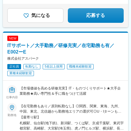
トロ)、参宮橋駅、西新宿五丁目駅、浅草橋駅、田原町駅(東京
「スキルを身につけたい」あなたにピッタリの環境で
中津駅(大阪府・阪急線)、今出川駅、五条駅(京都市営)、桜島駅、
都)、御徒町駅、新御徒町駅、淡路町駅、岩本町駅、永田町駅、日
す！
六本木駅、伊予大洲駅、福駅、芦原橋駅、桃山駅、野田阪神駅、
比谷駅、築地市場駅、人形町駅、面影橋駅、東池袋四丁目駅、春
東比恵駅、渡辺橋駅、淀屋橋駅、鶴崎駅、西小倉駅、二島駅、今
気になる
応募する
日駅(東京都)、溜池山王駅、泉岳寺駅、芝公園駅、お台場海浜公園
池駅(福岡県)、上鳥羽口駅、竹下駅、小森江駅、甘木駅(西鉄線)、
駅、内幸町駅、六本木一丁目駅、高島町駅、京急川崎駅、柳小路
広畑駅、住ノ江駅、江波駅、八本松駅、矢場町駅、大船駅、新羽
駅、国道駅、馬車道駅、神奈川駅、栄町駅(千葉県)、県立美術館前
駅、油田駅、五井駅、門出駅、洛西口駅、小舞子駅、黒川駅(愛知
駅、日吉町駅、名鉄名古屋駅、国際センター駅、久屋大通駅、車
県)、丸の内駅(愛知県)、戸部駅、鶴見小野駅、三ツ沢下町駅、山
道駅、大阪駅、新大阪駅、海老江駅、大正駅(大阪府)、渡辺橋駅、
NEW
手駅、井土ケ谷駅、上永谷駅、和田町駅、鶴ケ峰駅、戸塚駅、赤
恵美須町駅、京都河原町駅、十条駅(京都市営)、西大路三条駅、三
ITサポート／大手勤務／研修充実／在宅勤務も有／
羽駅、峰駅、陸前落合駅、センター南駅、北四番丁駅、稲永駅、
宮駅(神戸新交通)、今橋駅、立町駅、田町駅(岡山県)、熊西駅、旦
岡本駅(栃木県)、笠寺駅、村井駅、茅野駅、本山駅(愛知県)、さが
E002ーE
過駅、二本木口駅、櫛田神社前駅
み野駅、小俣駅(栃木県)、新前橋駅、群馬藤岡駅、本庄駅、垂井
株式会社アスパーク
駅、徳山駅、周防下郷駅、道ノ尾駅、大波止駅、喜々津駅、国母
正社員
転勤なし
5名以上採用
職種未経験歓迎
駅、松江駅、伊賀屋駅、弥生が丘駅、宮崎駅、南鹿児島駅、さっ
ぽろ駅、青葉通一番町駅、千葉駅、虎ノ門駅、神奈川駅、市役所
業種未経験歓迎
前駅(長野県)、新静岡駅、第一通り駅、近鉄名古屋駅、金沢駅、中
崎町駅、オークスカナルパークホテル富山前、四条駅(京都市営)、
神戸三宮駅(阪神)、姫路駅、岡山駅前駅、胡町駅、高松築港駅、天
【市場価値を高める研修充実】IT・ものづくりサポート★大手企
神南駅、辛島町駅、南公園駅、湊川駅、小路駅、常盤駅(岡山県)、
業勤務★高い専門性＆手に職をつけて活躍
仕事内容
横川駅、谷町四丁目駅、舟入幸町駅、大小路駅、亀戸駅、中津駅
(地下鉄)、六本木一丁目駅、ＪＲ難波駅、観月橋駅、海老江駅、中
【在宅勤務もあり／原則転勤なし】◎関西、関東、東海、九州、
之島駅、なにわ橋駅、甘木駅(甘木鉄道線)、住之江公園駅、上前津
中国、東北、北信越から勤務地エリアの選択可◎U・Iターンも歓
駅、久屋大通駅、平沼橋駅、国道駅、蒔田駅、赤羽岩淵駅、セン
勤務地
迎！（引越し代全額負担・家賃95％補助など制度完備）■関西エ
【最寄り駅】
ター北駅、勾当台公園駅、本笠寺駅、自由ケ丘駅(愛知県)、出島
リア（大阪、京都、兵庫、奈良、和歌山、滋賀）■関東エリア（東
札幌駅、仙台駅(地下鉄)、新潟駅、つくば駅、京成千葉駅、東武宇
駅、北１２条駅、あおば通駅、新千葉駅、神谷町駅、新高島駅、
京、神奈川、千葉、埼玉、栃木、茨城、群馬など）■東海エリア
都宮駅、高崎駅、大宮駅(埼玉県)、虎ノ門ヒルズ駅、横浜駅、長野
日吉町駅、新浜松駅、名鉄名古屋駅、梅田駅(地下鉄)、富山駅、京