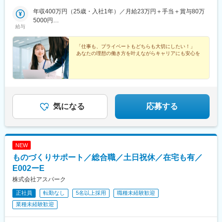
（愛知、三重、岐阜、静岡）■九州エリア（福岡、熊本など）■中
駅、静岡駅、浜松駅、名古屋駅、北鉄金沢駅、大阪梅田駅(阪急
都河原町駅、三ノ宮駅、西川緑道公園駅、銀山町駅、西鉄福岡
国エリア（広島、岡山、愛媛など）■東北エリア（宮城、福島な
年収400万円（25歳・入社1年）／月給23万円＋手当＋賞与80万
線)、インテック本社前駅、烏丸駅、三宮駅(神戸新交通)、山陽姫
駅、西辛島町駅、市民広場駅、三滝駅、舟入本町駅、花田口駅、
ど）■北信越エリア（石川、福井、富山、新潟、長野など）のプロ
5000円
路駅、岡山駅、八丁堀駅(広島県)、高松駅(香川県)、天神駅、花畑
麻布十番駅、大国町駅、桃山御陵前駅、野田駅(阪神線)、肥後橋
給与
ジェクト先◎プロジェクトによってリモートワークもOK（フルリ
年収520万円（27歳・入社5年）／月給30万円＋手当＋賞与100万
町駅、中埠頭駅、湊川公園駅、西神中央駅、荒本駅、布施駅、妹
駅、北浜駅(大阪府)、伏見駅(愛知県)、西横浜駅、龍谷富山高校
モート案件あり）◎転居を伴う転勤は、基本的には本人が希望す
5000円
尾駅、水島駅、通津駅、福山駅、岩国駅、可部駅、横川駅(広島
前、五島町駅
る場合以外ありません※受動喫煙防止対策：オフィス内全面禁煙
「仕事も、プライベートもどちらも大切にしたい！」
県)、東広島駅、山西駅、本町六丁目駅、金川駅、東野駅(京都
あなたの理想の働き方を叶えながらキャリアにも安心を
府)、東山・おかでんミュージアム駅、衣山駅、山麓駅(皿倉山)、
堺筋本町駅、鷹野橋駅、堺駅、比治山下駅、広域公園前駅、横川
一丁目駅、錦糸町駅、検見川浜駅、本町駅、津守駅、中野東駅、
中津駅(大阪府・阪急線)、今出川駅、五条駅(京都市営)、桜島駅、
六本木駅、伊予大洲駅、福駅、芦原橋駅、桃山駅、野田阪神駅、
東比恵駅、渡辺橋駅、淀屋橋駅、鶴崎駅、西小倉駅、二島駅、今
気になる
応募する
池駅(福岡県)、上鳥羽口駅、竹下駅、小森江駅、甘木駅(西鉄線)、
広畑駅、住ノ江駅、江波駅、八本松駅、矢場町駅、大船駅、新羽
駅、油田駅、五井駅、門出駅、洛西口駅、小舞子駅、黒川駅(愛知
県)、丸の内駅(愛知県)、戸部駅、鶴見小野駅、三ツ沢下町駅、山
NEW
手駅、井土ケ谷駅、上永谷駅、和田町駅、鶴ケ峰駅、戸塚駅、赤
羽駅、峰駅、陸前落合駅、センター南駅、北四番丁駅、稲永駅、
ものづくりサポート／総合職／土日祝休／在宅も有／
岡本駅(栃木県)、笠寺駅、村井駅、茅野駅、本山駅(愛知県)、さが
E002ーE
み野駅、小俣駅(栃木県)、新前橋駅、群馬藤岡駅、本庄駅、垂井
株式会社アスパーク
駅、徳山駅、周防下郷駅、道ノ尾駅、大波止駅、喜々津駅、国母
駅、松江駅、伊賀屋駅、弥生が丘駅、宮崎駅、南鹿児島駅、さっ
正社員
転勤なし
5名以上採用
職種未経験歓迎
ぽろ駅、青葉通一番町駅、千葉駅、虎ノ門駅、神奈川駅、市役所
業種未経験歓迎
前駅(長野県)、新静岡駅、第一通り駅、近鉄名古屋駅、金沢駅、中
崎町駅、オークスカナルパークホテル富山前、四条駅(京都市営)、