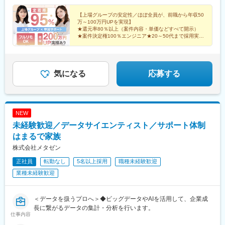
万円UP
【上場グループの安定性／ほぼ全員が、前職から年収50
万～100万円UPを実現】
★還元率80％以上（案件内容・単価などすべて開示）
★案件決定権100％エンジニア★20～50代まで採用実績
あり★副業OK
★定着率95％★原則定時退社★5～9連休あり
気になる
応募する
NEW
未経験歓迎／データサイエンティスト／サポート体制
はまるで家族
株式会社メタゼン
正社員
転勤なし
5名以上採用
職種未経験歓迎
業種未経験歓迎
＜データを扱うプロへ＞◆ビッグデータやAIを活用して、企業成
長に繋がるデータの集計・分析を行います。
仕事内容