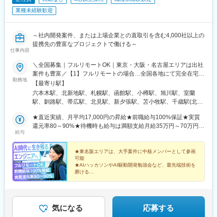
水駅、東久留米駅、船橋駅、松戸駅、市川駅、柏駅、五井駅、千
駅、稲荷町駅(東京都)、立川北駅、三越前駅、二重橋前駅、桜街道
業種未経験歓迎
葉駅、流山おおたかの森駅、八千代台駅、習志野駅、浦安駅(千葉
駅、京成船橋駅、京成千葉駅、北習志野駅、野田市駅、京成成田
県)、愛宕駅(千葉県)、木更津駅、成田駅、我孫子駅、鎌ケ谷駅、
駅、仲ノ町駅、逸見駅、新高島駅、京急川崎駅、北茅ケ崎駅、和
印西牧の原駅、四街道駅、銚子駅、藤沢駅、横須賀駅、横浜駅、
田塚駅、入谷駅(神奈川県)、逗子・葉山駅、西松本駅、岩村田駅、
～社内開発案件、または上場企業との直取引を含む4,000社以上の
相模原駅、川崎駅、平塚駅、茅ケ崎駅、大和駅(神奈川県)、本厚木
南豊科駅、上大月駅、志貴野中学校前駅、新魚津駅、北鉄金沢
提携先の豊富なプロジェクトで働ける～
駅、小田原駅、鎌倉駅、秦野駅、座間駅、伊勢原駅、逗子駅、三
駅、福井駅、新浜松駅、新静岡駅、新豊橋駅、近鉄名古屋駅、尾
仕事内容
崎口駅、長野駅、松本駅、上田駅、佐久平駅、飯田駅(長野県)、豊
張一宮駅、名鉄岐阜駅、名電各務原駅、新可児駅、ＪＲ河内永和
科駅、中野松川駅、飯山駅、須坂駅、広丘駅、甲府駅、竜王駅、
＼全国募集｜フルリモートOK｜東京・大阪・名古屋エリアは出社
駅、大阪梅田駅(阪急線)、九条駅(京都府)、田中口駅、山陽姫路
石和温泉駅、富士山駅、山梨市駅、都留市駅、韮崎駅、大月駅、
案件も豊富／【1】フルリモートの場合…全国各地にて完全在宅勤
駅、西宮駅、山陽明石駅、ハーバーランド駅、宝塚南口駅、新伊
勤務地
富山駅、越中中川駅、砺波駅、黒部駅、魚津駅、滑川駅、金沢
務が可能！強制的な出社日もありません。【2】出社の場合…本
【最寄り駅】
丹駅、芦屋川駅、上栄町駅、新八日市駅、倉敷駅、岡山駅前駅、
駅、福井駅(福井県)、敦賀駅、浜松駅、静岡駅、富士駅、沼津駅、
社、大阪支店、もしくは東京・大阪・名古屋エリアの各プロジェ
電鉄出雲市駅、高知駅前駅、宮田町駅、高松築港駅、眉山ロープ
六本木駅、北新地駅、札幌駅、函館駅、小樽駅、旭川駅、室蘭
磐田駅、藤枝駅、岡崎駅、豊橋駅、名古屋駅、刈谷市駅、名鉄一
クト先※転居を伴う転勤はなし※プロジェクトは希望や適性を考慮
ウェイ山麓駅、西鉄福岡駅、鹿児島駅前駅、熊本駅前駅、長崎駅
駅、釧路駅、帯広駅、北見駅、新夕張駅、苫小牧駅、千歳駅(北海
宮駅、三河安城駅、岐阜駅、各務ケ原駅、多治見駅、可児駅、四
して決定！プロジェクトによって自社内勤務も可能◎※現在は
前駅、佐世保中央駅、神泉駅、岩本町駅、西早稲田駅、青井駅、
道)、青森駅、八戸駅、弘前駅、五所川原駅、盛岡駅、花巻駅、北
日市駅、津駅、名張駅、布施駅、豊中駅、吹田駅(東海道本線)、梅
75.6%の社員がリモートワークにて勤務中！＜リモートワーク率
★直近実績、月平均17,000円の昇給★前職給与100%保証★実質
高津駅(神奈川県)、大阪難波駅、四ツ橋駅、大阪阿部野橋駅、東別
上駅、宮古駅、盛駅、久慈駅、仙台駅、石巻駅、杜せきのした
田駅(地下鉄)、茨木駅、京都駅、宇治駅(奈良線)、亀岡駅、奈良
＞フルリモート64.0%、リモート×出社11.6%、フル出社
還元率80～90%★待機時も給与は満額支給月給35万円～70万円＋
院駅、丸の内駅(愛知県)、祇園駅(福岡県)、櫛田神社前駅、京阪山
駅、新田駅(宮城県)、多賀城駅、気仙沼駅、いわき駅、郡山駅(福
給与
駅、天理駅、和歌山駅、姫路駅、西宮駅(ＪＲ線)、尼崎駅(東海道
24.4%――希望する働き方を選べます。北は北海道、南は沖縄ま
交通費など各種手当※想定年収：4,200,000円～10,560,000円※経
科駅、本八幡駅(都営線)、東梅田駅、北１２条駅、松風町駅、広瀬
島県)、福島駅(福島県)、会津若松駅、須賀川駅、白河駅、喜多方
本線)、明石駅、神戸駅(兵庫県)、宝塚駅、伊丹駅(阪急線)、芦屋駅
で全国47都道府県に社員が在籍。特に東京・大阪・名古屋エリア
験・能力等を考慮の上で決定します。※上記金額には、みなし残業
通駅、東宿郷駅、東北沢駅、京成関屋駅、新宿三丁目駅、都電雑
駅、秋田駅、横手駅、能代駅、湯沢駅、大久保駅(秋田県)、鷹ノ巣
(東海道本線)、大津駅、草津駅(滋賀県)、彦根駅、八日市駅、倉敷
では出社ベースの上流案件が豊富で、大手クライアント先のDX推
手当（50時間分・104,000円～212,000円）を含みます。超過分は
★東名阪エリアは、大手案件に中核メンバーとして参画
司ケ谷駅、京成上野駅、立川南駅、茅場町駅、京橋駅(東京都)、東
駅、山形駅、鶴岡駅、酒田駅、米沢駅、天童駅、さくらんぼ東根
可能
市駅、岡山駅、津山駅、広島駅、福山駅、呉駅、西条駅(広島県)、
進の中核メンバーとして参画するチャンスも！クライアントと直
別途追加支給します。┗残業時間は月平均10時間、多い時でも20
海神駅、栄町駅(千葉県)、汐入駅、高島町駅、電鉄富山駅、広小路
駅、寒河江駅、新庄駅、水戸駅、つくば駅、日立駅、勝田駅、土
★AIハッカソンやAI駆動開発勉強会など、最先端技術を
尾道駅、下関駅、山口駅(山口県)、宇部駅、鳥取駅、米子駅、境港
接やりとりしながら要件定義や設計から携わるため、上流工程や
時間程度と安定しております★単価連動型の給与体系ではないた
駅(富山県)、七ツ屋駅、新福井駅、第一通り駅、日吉町駅、駅前
浦駅、古河駅、取手駅、下館駅、笹川駅、牛久駅、龍ケ崎市駅、
磨ける
駅、松江駅、出雲市駅、高知駅、古津賀駅、ＪＲ松山駅前駅、今
PM/PLを目指す方には出社ベースの案件が近道です。【本社】東
め、万が一待機になってもその間の給与は満額支給しています。
★フルリモートも出社も、働き方を選べる
駅、名鉄名古屋駅、河内永和駅、大阪梅田駅(阪神線)、東寺駅、阪
守谷駅、水海道駅、宇都宮駅、小山駅、栃木駅、足利駅、佐野
治駅、宇和島駅、高松駅(香川県)、丸亀駅、徳島駅、阿南駅、鳴門
★前職給与100%保証！実質還元率80～90%
京都港区西麻布3丁目21-20 霞町コーポB1【大阪支店】大阪府大
＜1年間の昇給事例をご紹介！＞・20代/フロントエンドエンジニ
神国道駅、西新町駅、高速神戸駅、芦屋駅(阪神線)、西川緑道公園
駅、那須塩原駅、鹿沼駅、真岡駅、下今市駅、西那須野駅、高崎
★平均年齢30歳／30代中心のフラットな組織
駅、久留米駅、小倉駅(福岡県)、大牟田駅、筑紫駅、天神駅、大分
阪市北区梅田1丁目2-2 大阪駅前第2ビル12-12
ア：月給274,000円→月給362,000円（＋88,000円/月）・20
駅、猿猴橋町駅、高知橋駅、大手町駅(愛媛県)、天神南駅、桜島桟
駅、前橋駅、太田駅(群馬県)、伊勢崎駅、桐生駅、館林駅、渋川
駅、別府駅(大分県)、中津駅(大分県)、宮崎駅、延岡駅、都城駅、
代/iOSエンジニア：月給237,000円→月給287,000円（＋50,000
橋通駅、二本木口駅、五島町駅、中佐世保駅、末広町駅(東京都)、
駅、川口駅、川越駅、所沢駅、越谷駅、草加駅、春日部駅、上尾
気になる
応募する
鹿児島駅、熊本駅、佐賀駅、長崎駅(長崎県)、佐世保駅、那覇空港
円/月）・20代/Androidエンジニア：月給316,000円→月給
下落合駅、武蔵溝ノ口駅、なんば駅(南海線)、長堀橋駅、天王寺駅
駅、熊谷駅、浦和駅、新座駅、狭山市駅、入間市駅、三郷駅(埼玉