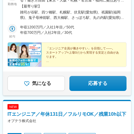
る！働き方自由【東京・大阪・札幌・名古屋・福岡に拠点あり】
勤務地
★在宅ワークOK！／希望を考慮し決定／転居を伴う転勤なし★海
【最寄り駅】
外出張ありの案件もあります■本社：東京都豊島区高田2丁目17-
雑司が谷駅、四ツ橋駅、札幌駅、伏見駅(愛知県)、祇園駅(福岡
22 目白中野ビル 5階■大阪：大阪市西区新町1-6-23 四ツ橋大川ビ
県)、鬼子母神前駅、西大橋駅、さっぽろ駅、丸の内駅(愛知県)、
ル9F■札幌：北海道札幌市北区北7条西4-1-1 トーカン札幌第一キ
博多駅、学習院下駅、心斎橋駅、北１２条駅
ャステール■名古屋：愛知県名古屋市中区栄2-2-1 広小路伏見中駒
年収1200万円／入社1年目／50代
ビル■福岡：福岡県福岡市博多区博多駅前2-19-17 トーカン博多第
年収700万円／入社2年目／30代
給与
5ビル
「エンジニア全員が働きやすい」を目指して――。
スタートアップ×上場Gだから実現する安定と自由があ
ります。
●前職給与100％保証
●還元率80%以上
●平均残業時間6h以下
●安心の案件選択制
●リモートOK／年休130日／副業OK
気になる
応募する
NEW
ITエンジニア／年休131日／フルリモOK／残業10h以下
オプテラ株式会社