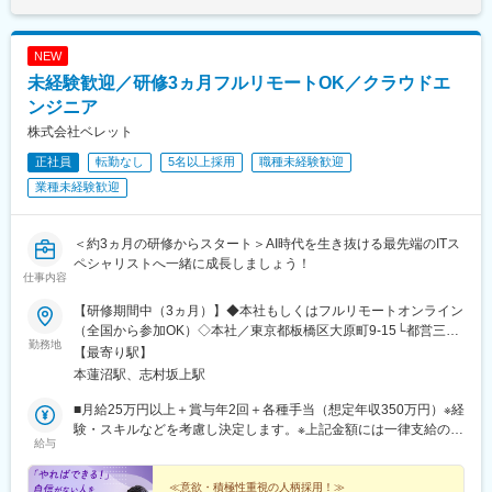
県)、深谷駅、朝霞台駅、戸田駅(埼玉県)、ふじみ野駅、鴻巣駅、
坂戸駅(埼玉県)、八潮駅、志木駅、飯能駅、下北沢駅、練馬駅、蒲
田駅、葛西駅、北千住駅、荻窪駅、大山駅(東京都)、八王子駅、豊
NEW
洲駅、亀有駅、品川駅、町田駅、赤羽駅、新宿駅、中野駅(東京
未経験歓迎／研修3ヵ月フルリモートOK／クラウドエ
都)、池袋駅、目黒駅、錦糸町駅、六本木駅、渋谷駅、調布駅、上
野駅、小平駅、立川駅、日本橋駅(東京都)、吉祥寺駅、多摩センタ
ンジニア
ー駅、青梅駅、国分寺駅、武蔵小金井駅、昭島駅、東京駅、国立
株式会社ベレット
駅、玉川上水駅、東久留米駅、船橋駅、松戸駅、市川駅、柏駅、
正社員
転勤なし
5名以上採用
職種未経験歓迎
五井駅、千葉駅、流山おおたかの森駅、八千代台駅、習志野駅、
浦安駅(千葉県)、愛宕駅(千葉県)、木更津駅、成田駅、我孫子駅、
業種未経験歓迎
鎌ケ谷駅、印西牧の原駅、四街道駅、銚子駅、藤沢駅、横須賀
駅、横浜駅、相模原駅、川崎駅、平塚駅、茅ケ崎駅、大和駅(神奈
川県)、本厚木駅、小田原駅、鎌倉駅、秦野駅、座間駅、伊勢原
＜約3ヵ月の研修からスタート＞AI時代を生き抜ける最先端のITス
駅、逗子駅、三崎口駅、長野駅、松本駅、上田駅、佐久平駅、飯
ペシャリストへ一緒に成長しましょう！
仕事内容
田駅(長野県)、豊科駅、中野松川駅、飯山駅、須坂駅、広丘駅、甲
府駅、竜王駅、石和温泉駅、富士山駅、山梨市駅、都留市駅、韮
【研修期間中（3ヵ月）】◆本社もしくはフルリモートオンライン
崎駅、大月駅、富山駅、越中中川駅、砺波駅、黒部駅、魚津駅、
（全国から参加OK）◇本社／東京都板橋区大原町9-15└都営三田
滑川駅、金沢駅、福井駅(福井県)、敦賀駅、浜松駅、静岡駅、富士
勤務地
線「本蓮沼駅」より徒歩4分└都営三田線「志村坂上駅」より徒歩
【最寄り駅】
駅、沼津駅、磐田駅、藤枝駅、岡崎駅、豊橋駅、名古屋駅、刈谷
9分【研修終了後】◆東京23区を中心とした全国各地のITプロジェ
本蓮沼駅、志村坂上駅
市駅、名鉄一宮駅、三河安城駅、岐阜駅、各務ケ原駅、多治見
クト先※勤務地は希望を考慮します。※転居を伴う転勤はありませ
駅、可児駅、四日市駅、津駅、名張駅、布施駅、豊中駅、吹田駅
ん。※すべて徒歩10分以内の駅チカオフィスです。※フルリモー
■月給25万円以上＋賞与年2回＋各種手当（想定年収350万円）※経
(東海道本線)、梅田駅(地下鉄)、茨木駅、京都駅、宇治駅(奈良
ト・在宅勤務・リモートワークはプロジェクトによって異なりま
験・スキルなどを考慮し決定します。※上記金額には一律支給の住
線)、亀岡駅、奈良駅、天理駅、和歌山駅、姫路駅、西宮駅(ＪＲ
給与
す。
宅手当2万円を含みます。※残業代は全額支給※試用期間6ヵ月あり
線)、尼崎駅(東海道本線)、明石駅、神戸駅(兵庫県)、宝塚駅、伊丹
（期間中は月給23万円以上で、その他の待遇に変更なし）☆経験
駅(阪急線)、芦屋駅(東海道本線)、大津駅、草津駅(滋賀県)、彦根
がある方は、現職・前職給与を考慮します。☆明確な評価制度あ
≪意欲・積極性重視の人柄採用！≫