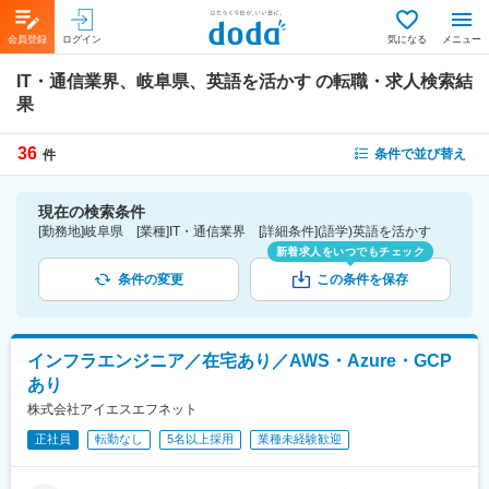
会員登録
ログイン
気になる
メニュー
IT・通信業界、岐阜県、英語を活かす
の転職・求人検索結
果
36
条件で並び替え
件
現在の検索条件
[勤務地]岐阜県 [業種]IT・通信業界 [詳細条件](語学)英語を活かす
新着求人をいつでもチェック
条件の変更
この条件を保存
インフラエンジニア／在宅あり／AWS・Azure・GCP
あり
株式会社アイエスエフネット
正社員
転勤なし
5名以上採用
業種未経験歓迎