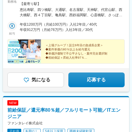
勤務地
ーランド駅、宝塚南口駅、新伊丹駅、芦屋川駅、上栄町駅、新八
関東・関西・北海道・愛知・福岡のプロジェクト先◎U/Iターン歓
【最寄り駅】
日市駅、倉敷駅、岡山駅前駅、電鉄出雲市駅、高知駅前駅、宮田
迎！ ※ご自身のご希望や居住地を考慮し、決定します。 ※転居
恵比寿駅、四ツ橋駅、大通駅、名古屋駅、天神駅、代官山駅、西
町駅、高松築港駅、眉山ロープウェイ山麓駅、西鉄福岡駅、鹿児
を伴う転勤はありません。◎自動車通勤可能な案件もあり本社／
大橋駅、西４丁目駅、亀島駅、西鉄福岡駅、心斎橋駅、さっぽろ
島駅前駅、熊本駅前駅、長崎駅前駅、佐世保中央駅、神泉駅、岩
東京都渋谷区恵比寿4-3-14 恵比寿SSビル2階└JR各線「恵比寿
駅、近鉄名古屋駅、天神南駅
本町駅、西早稲田駅、青井駅、高津駅(神奈川県)、大阪難波駅、大
駅」徒歩1分└東京メトロ日比谷線「恵比寿駅」徒歩3分大阪支社
年収1200万円（月給100万円）入社2年目／40代
阪阿部野橋駅、東別院駅、丸の内駅(愛知県)、祇園駅(福岡県)、櫛
／大阪府大阪市西区新町1丁目6-23 四ツ橋大川ビル9階└大阪メト
年収912万円（月給76万円）入社3年目／30代
給与
田神社前駅、京阪山科駅、本八幡駅(都営線)、西大橋駅、北１２条
ロ四ツ橋線「四ツ橋駅」 徒歩2分└大阪メトロ御堂筋線「心斎橋
駅、松風町駅、広瀬通駅、東宿郷駅、東北沢駅、京成関屋駅、新
駅」 徒歩5分札幌支社／北海道札幌市中央区北一条西3-3 ばらと北
宿三丁目駅、都電雑司ケ谷駅、麻布十番駅、京成上野駅、立川南
一条ビル9階└地下鉄「大通」駅徒歩3分└地下鉄「さっぽろ」駅徒
＜上場グループ！設立6年目の急成長企業＞
◆案件単価の80％以上を給与還元
駅、茅場町駅、京橋駅(東京都)、東海神駅、栄町駅(千葉県)、汐入
歩5分└JR「札幌」駅徒歩7分名古屋支社／愛知県名古屋市西区名
◆単価評価制で不公平さなし・案件完全選択制
駅、高島町駅、電鉄富山駅、広小路駅(富山県)、七ツ屋駅、新福井
駅2-34-17 セントラル名古屋11階└「名古屋駅」徒歩8分博多支社
◆前給保証＋昇給入社率97％
駅、第一通り駅、日吉町駅、駅前駅、名鉄名古屋駅、河内永和
／福岡県福岡市中央区天神1-9-17 福岡天神フコク生命ビル15階
◆入社後年収290万円アップの実績あり
駅、大阪梅田駅(阪神線)、東寺駅、阪神国道駅、西新町駅、高速神
◆年休130日＆平均残業月7時間
└「天神駅」14番出口直結└「西鉄福岡駅」北口1より徒歩8分
◆負担になる社内業務なし
戸駅、芦屋駅(阪神線)、西川緑道公園駅、猿猴橋町駅、高知橋駅、
大手町駅(愛媛県)、天神南駅、桜島桟橋通駅、二本木口駅、五島町
気になる
応募する
駅、中佐世保駅、末広町駅(東京都)、下落合駅、武蔵溝ノ口駅、な
んば駅(南海線)、長堀橋駅、天王寺駅前駅、栄駅(愛知県)、呉服町
駅(福岡県)、四宮駅、京成八幡駅
NEW
前給保証／還元率80％超／フルリモート可能／ITエン
ジニア
ファンタレイ株式会社
正社員
転勤なし
5名以上採用
職種未経験歓迎