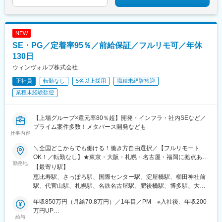
NEW
SE・PG／定着率95％／前給保証／フルリモ可／年休
130日
ウィンヴォルブ株式会社
正社員
転勤なし
5名以上採用
職種未経験歓迎
業種未経験歓迎
【上場グループ×還元率80％超】開発・インフラ・社内SEなど／
プライム案件多数！メタバース開発なども
仕事内容
＼全国どこからでも働ける！働き方自由選択／【フルリモート
OK！／転勤なし】★東京・大阪・札幌・名古屋・福岡に拠点あり
勤務地
※希望を考慮し決定いたします。【本社】東京都渋谷区恵比寿南1-
【最寄り駅】
1-1 ヒューマックス恵比寿ビル8F【札幌】北海道札幌市中央区北4
恵比寿駅、さっぽろ駅、国際センター駅、淀屋橋駅、櫛田神社前
条西4-1-7 MMS札幌駅前ビル1F【名古屋】愛知県名古屋市中村区
駅、代官山駅、札幌駅、名鉄名古屋駅、肥後橋駅、博多駅、大通
名駅5-4-14 花車ビル北館1F【大阪】大阪府大阪市中央区淡路町3-
駅、近鉄名古屋駅、本町駅、祇園駅(福岡県)
5-13 創建御堂筋ビル2F【福岡】福岡県福岡市博多区博多駅前3-
年収850万円（月給70.8万円）／1年目／PM ※入社後、年収200
27-25 第二岡部ビル8F
万円UP
給与
年収750万円 （月給62.5万円）／2年目／SE ※入社後、年収200