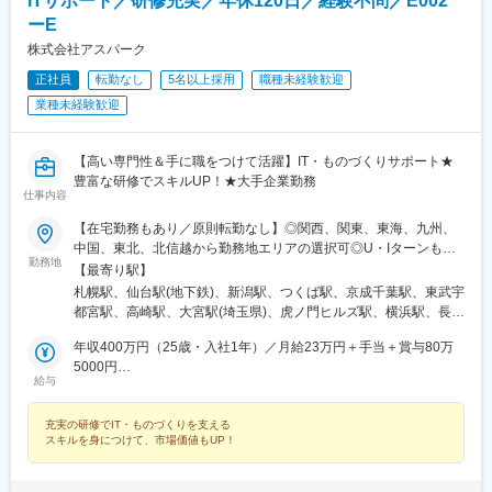
ITサポート／研修充実／年休120日／経験不問／E002
手駅、井土ケ谷駅、上永谷駅、和田町駅、鶴ケ峰駅、戸塚駅、赤
ーE
羽駅、峰駅、陸前落合駅、センター南駅、北四番丁駅、稲永駅、
株式会社アスパーク
岡本駅(栃木県)、笠寺駅、村井駅、茅野駅、本山駅(愛知県)、さが
み野駅、小俣駅(栃木県)、新前橋駅、群馬藤岡駅、本庄駅、垂井
正社員
転勤なし
5名以上採用
職種未経験歓迎
駅、徳山駅、周防下郷駅、道ノ尾駅、大波止駅、喜々津駅、国母
業種未経験歓迎
駅、松江駅、伊賀屋駅、弥生が丘駅、宮崎駅、南鹿児島駅、さっ
ぽろ駅、青葉通一番町駅、千葉駅、虎ノ門駅、神奈川駅、市役所
前駅(長野県)、新静岡駅、第一通り駅、近鉄名古屋駅、金沢駅、中
【高い専門性＆手に職をつけて活躍】IT・ものづくりサポート★
崎町駅、オークスカナルパークホテル富山前、四条駅(京都市営)、
豊富な研修でスキルUP！★大手企業勤務
神戸三宮駅(阪神)、姫路駅、岡山駅前駅、胡町駅、高松築港駅、天
仕事内容
神南駅、辛島町駅、南公園駅、湊川駅、小路駅、常盤駅(岡山県)、
【在宅勤務もあり／原則転勤なし】◎関西、関東、東海、九州、
横川駅、谷町四丁目駅、舟入幸町駅、大小路駅、亀戸駅、中津駅
中国、東北、北信越から勤務地エリアの選択可◎U・Iターンも歓
(地下鉄)、六本木一丁目駅、ＪＲ難波駅、観月橋駅、海老江駅、中
勤務地
迎！（引越し代全額負担・家賃95％補助など制度完備）■関西エ
之島駅、なにわ橋駅、甘木駅(甘木鉄道線)、住之江公園駅、上前津
【最寄り駅】
リア（大阪、京都、兵庫、奈良、和歌山、滋賀）■関東エリア（東
駅、久屋大通駅、平沼橋駅、国道駅、蒔田駅、赤羽岩淵駅、セン
札幌駅、仙台駅(地下鉄)、新潟駅、つくば駅、京成千葉駅、東武宇
京、神奈川、千葉、埼玉、栃木、茨城、群馬など）■東海エリア
ター北駅、勾当台公園駅、本笠寺駅、自由ケ丘駅(愛知県)、出島
都宮駅、高崎駅、大宮駅(埼玉県)、虎ノ門ヒルズ駅、横浜駅、長野
（愛知、三重、岐阜、静岡）■九州エリア（福岡、熊本など）■中
駅、北１２条駅、あおば通駅、新千葉駅、神谷町駅、新高島駅、
駅、静岡駅、浜松駅、名古屋駅、北鉄金沢駅、大阪梅田駅(阪急
国エリア（広島、岡山、愛媛など）■東北エリア（宮城、福島な
年収400万円（25歳・入社1年）／月給23万円＋手当＋賞与80万
日吉町駅、新浜松駅、名鉄名古屋駅、梅田駅(地下鉄)、富山駅、京
線)、インテック本社前駅、烏丸駅、三宮駅(神戸新交通)、山陽姫
ど）■北信越エリア（石川、福井、富山、新潟、長野など）のプロ
5000円
都河原町駅、三ノ宮駅、西川緑道公園駅、銀山町駅、西鉄福岡
路駅、岡山駅、八丁堀駅(広島県)、高松駅(香川県)、天神駅、花畑
給与
ジェクト先◎プロジェクトによってリモートワークもOK（フルリ
年収520万円（27歳・入社5年）／月給30万円＋手当＋賞与100万
駅、西辛島町駅、市民広場駅、三滝駅、舟入本町駅、花田口駅、
町駅、中埠頭駅、湊川公園駅、西神中央駅、荒本駅、布施駅、妹
モート案件あり）◎転居を伴う転勤は、基本的には本人が希望す
5000円
麻布十番駅、大国町駅、桃山御陵前駅、野田駅(阪神線)、肥後橋
尾駅、水島駅、通津駅、福山駅、岩国駅、可部駅、横川駅(広島
充実の研修でIT・ものづくりを支える
る場合以外ありません※受動喫煙防止対策：オフィス内全面禁煙
駅、北浜駅(大阪府)、伏見駅(愛知県)、西横浜駅、龍谷富山高校
県)、東広島駅、山西駅、本町六丁目駅、金川駅、東野駅(京都
スキルを身につけて、市場価値もUP！
前、五島町駅
府)、東山・おかでんミュージアム駅、衣山駅、山麓駅(皿倉山)、
堺筋本町駅、鷹野橋駅、堺駅、比治山下駅、広域公園前駅、横川
一丁目駅、錦糸町駅、検見川浜駅、本町駅、津守駅、中野東駅、