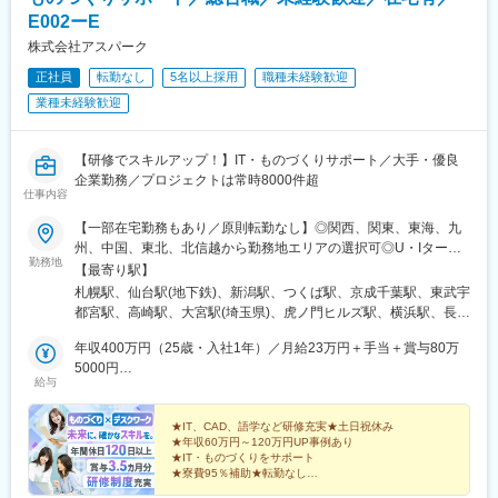
河豊田駅、刈谷駅、西梅田駅、東淀川駅、堺筋本町駅、弁天町
E002ーE
駅、野田駅(阪神線)、ドーム前駅、大江橋駅、大国町駅、千里中央
株式会社アスパーク
駅(北大阪急行)、烏丸駅、十条駅(京都府・近鉄線)、伏見駅(京都
正社員
転勤なし
5名以上採用
職種未経験歓迎
府)、山ノ内駅(京都府)、京都駅、竹田駅(京都府)、長岡京駅、三宮
駅(神戸市営)、三ノ宮駅、御崎公園駅、和田岬駅、滝の茶屋駅、塚
業種未経験歓迎
口駅(阪急線)、伊丹駅(阪急線)、高松駅(香川県)、瓦町駅、本通
駅、八丁堀駅(広島県)、新西大寺町筋駅、天神南駅、博多駅、唐人
町駅、西黒崎駅、小倉駅(福岡県)、熊本駅、呉服町駅(福岡県)、さ
【研修でスキルアップ！】IT・ものづくりサポート／大手・優良
っぽろ駅、蒲田駅、表参道駅、新宿三丁目駅、都庁前駅、大崎広
企業勤務／プロジェクトは常時8000件超
仕事内容
小路駅、五反田駅、両国駅(都営線)、浅草駅(ＴＸ)、仲御徒町駅、
上野駅、小川町駅(東京都)、水道橋駅、竹橋駅、新御茶ノ水駅、神
【一部在宅勤務もあり／原則転勤なし】◎関西、関東、東海、九
保町駅、麹町駅、銀座一丁目駅、銀座駅、京橋駅(東京都)、茅場町
州、中国、東北、北信越から勤務地エリアの選択可◎U・Iターン
駅、宝町駅(東京都)、高田馬場駅、向原駅(東京都)、中野新橋駅、
勤務地
も歓迎！（引越し代全額負担・家賃95％補助など制度完備）■関
【最寄り駅】
後楽園駅、赤坂見附駅、品川駅、台場駅、虎ノ門駅、新橋駅、六
西エリア（大阪、京都、兵庫、奈良、和歌山、滋賀）■関東エリア
札幌駅、仙台駅(地下鉄)、新潟駅、つくば駅、京成千葉駅、東武宇
本木駅、八丁畷駅、鹿島田駅、武蔵小杉駅、藤沢駅、鶴見駅、桜
（東京、神奈川、千葉、埼玉、栃木、茨城、群馬など）■東海エリ
都宮駅、高崎駅、大宮駅(埼玉県)、虎ノ門ヒルズ駅、横浜駅、長野
木町駅、星川駅、朝霞台駅、北与野駅、千葉中央駅、京成西船
ア（愛知、三重、岐阜、静岡）■九州エリア（福岡、熊本など）■
駅、静岡駅、浜松駅、名古屋駅、北鉄金沢駅、大阪梅田駅(阪急
駅、船橋駅、第一通り駅、新浜松駅、草薙駅(東海道本線)、新静岡
中国エリア（広島、岡山、愛媛など）■東北エリア（宮城、福島な
年収400万円（25歳・入社1年）／月給23万円＋手当＋賞与80万
線)、インテック本社前駅、烏丸駅、三宮駅(神戸新交通)、山陽姫
駅、近鉄名古屋駅、丸の内駅(愛知県)、栄町駅(愛知県)、今池駅(愛
ど）■北信越エリア（石川、福井、富山、新潟、長野など）のプロ
5000円
路駅、岡山駅、八丁堀駅(広島県)、高松駅(香川県)、天神駅、花畑
知県)、大阪梅田駅(阪神線)、東三国駅、野田阪神駅、ドーム前千
給与
ジェクト先◎プロジェクトによってリモートワークもOK（フルリ
年収520万円（27歳・入社5年）／月給30万円＋手当＋賞与100万
町駅、中埠頭駅、湊川公園駅、西神中央駅、荒本駅、布施駅、妹
代崎駅、北新地駅、今宮戎駅、千里中央駅(大阪モノレール)、四条
モート案件あり）◎転居を伴う転勤は、基本的には本人が希望す
5000円
尾駅、水島駅、通津駅、福山駅、岩国駅、可部駅、横川駅(広島
駅(京都市営)、東寺駅、西大路御池駅、くいな橋駅、神戸三宮駅
る場合以外ありません※受動喫煙防止対策：オフィス内全面禁煙
★IT、CAD、語学など研修充実★土日祝休み
県)、東広島駅、山西駅、本町六丁目駅、金川駅、東野駅(京都
(阪急・神戸高速)、塚口駅(福知山線)、高松築港駅、栗林駅、袋町
★年収60万円～120万円UP事例あり
府)、東山・おかでんミュージアム駅、衣山駅、山麓駅(皿倉山)、
駅、胡町駅、岡山駅前駅、天神駅、西鉄福岡駅、黒崎駅前駅、平
★IT・ものづくりをサポート
堺筋本町駅、鷹野橋駅、堺駅、比治山下駅、広域公園前駅、横川
★寮費95％補助★転勤なし
和通駅、熊本駅前駅、祇園駅(福岡県)、三越前駅、新宿駅(東京メ
★大手企業中心に常時8000件以上のプロジェクト
一丁目駅、錦糸町駅、検見川浜駅、本町駅、津守駅、中野東駅、