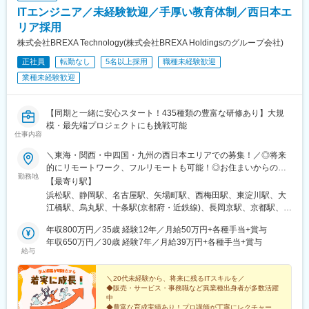
県)、東山公園駅(愛知県)、星ケ丘駅(愛知県)、藤が丘駅(愛知県)、
ITエンジニア／未経験歓迎／手厚い教育体制／西日本エ
一社駅、上社駅、本郷駅(愛知県)、御器所駅、八事駅、鶴舞駅、赤
池駅(愛知県)、大曽根駅、ナゴヤドーム前矢田駅、新栄町駅(愛知
リア採用
県)、車道駅、黒川駅(愛知県)、名古屋城駅、熱田神宮伝馬町駅、
株式会社BREXA Technology(株式会社BREXA Holdingsのグループ会社)
神宮前駅、堀田駅(名古屋市営)、瑞穂運動場東駅、徳重駅、名古屋
正社員
転勤なし
5名以上採用
職種未経験歓迎
港駅、中島駅(愛知県)、大阪駅、梅田駅(地下鉄)、東梅田駅、西梅
田駅、大阪梅田駅(阪急線)、大阪難波駅、なんば駅(南海線)、なん
業種未経験歓迎
ば駅(地下鉄)、心斎橋駅、本町駅、淀屋橋駅、北浜駅(大阪府)、天
王寺駅、天王寺駅前駅、北新地駅、鶴橋駅、大阪上本町駅、谷町
四丁目駅、森ノ宮駅、大阪城公園駅、新大阪駅、南方駅(大阪府)、
【同期と一緒に安心スタート！435種類の豊富な研修あり】大規
十三駅、天神橋筋六丁目駅、南森町駅、大阪天満宮駅、天満駅、
模・最先端プロジェクトにも挑戦可能
仕事内容
福島駅(大阪府・阪神線)、阿波座駅、ドーム前駅、大正駅(大阪
府)、弁天町駅、南港東駅、トレードセンター前駅、天下茶屋駅、
＼東海・関西・中四国・九州の西日本エリアでの募集！／◎将来
動物園前駅、新今宮駅前駅、恵美須町駅、博多駅、西鉄福岡駅、
的にリモートワーク、フルリモートも可能！◎お住まいからの通
天神南駅、中洲川端駅、櫛田神社前駅、呉服町駅(福岡県)、福岡空
勤務地
勤圏内を考慮し、配属先を決定します。【配属プロジェクト先】
【最寄り駅】
港駅(鉄道)、赤坂駅(福岡県)、大濠公園駅、唐人町駅、西新駅、藤
東海：愛知、岐阜、三重、静岡関西：大阪、兵庫、京都、滋賀、
浜松駅、静岡駅、名古屋駅、矢場町駅、西梅田駅、東淀川駅、大
崎駅(福岡県)、室見駅、姪浜駅、九大学研都市駅、薬院駅、薬院大
和歌山、奈良中四国：広島、岡山、山口、香川、愛媛、徳島九
江橋駅、烏丸駅、十条駅(京都府・近鉄線)、長岡京駅、京都駅、竹
通駅、桜坂駅、六本松駅、別府駅(福岡県)、福大前駅、橋本駅(福
州：福岡、熊本、大分☆研修中は、名古屋・大阪・福岡にある自
田駅(京都府)、三宮駅(神戸市営)、三ノ宮駅、御崎公園駅、塚口駅
岡県)、笹原駅、大橋駅(福岡県)、竹下駅、吉塚駅、香椎宮前駅、
社グループのIT技術育成に特化された会社があるので、そこで研
年収800万円／35歳 経験12年／月給50万円+各種手当+賞与
(阪急線)、和田岬駅、高松駅(香川県)、瓦町駅、新西大寺町筋駅、
香椎駅、乃木坂駅、二重橋前駅、新宿駅(東京メトロ)、神泉駅、東
修を受けていただきます。遠方にお住まいの方はオンラインでの
年収650万円／30歳 経験7年／月給39万円+各種手当+賞与
天神南駅、博多駅、唐人町駅、西黒崎駅、小倉駅(福岡県)、熊本
池袋駅、稲荷町駅(東京都)、品川駅、汐留駅、竹橋駅、銀座駅、三
給与
受講も可能！※プロジェクトにより転勤の可能性ありますが、希望
駅、第一通り駅、新浜松駅、新静岡駅、近鉄名古屋駅、栄駅(愛知
越前駅、代官山駅、五反田駅、大崎広小路駅、浜松町駅、三田駅
は考慮しますのでご安心ください※U・Iターン歓迎※引越費用会社
県)、大阪梅田駅(阪神線)、東三国駅、北新地駅、四条駅(京都市
(東京都)、有楽町駅、新日本橋駅、仲御徒町駅、日暮里駅、西日暮
負担（規定あり）※借上社宅制度あり（単身・家族で利用可）※い
＼20代未経験から、将来に残るITスキルを／
営)、東寺駅、くいな橋駅、神戸三宮駅(阪急・神戸高速)、塚口駅
里駅、千石駅、大塚駅(東京都)、西早稲田駅、大久保駅(東京都)、
◆販売・サービス・事務職など異業種出身者が多数活躍
ずれの配属先でも、受動喫煙対策あり（屋内全面禁煙）★受動喫
(福知山線)、高松築港駅、栗林駅、岡山駅前駅、天神駅、西鉄福岡
南新宿駅、明治神宮前駅、麹町駅、水道橋駅、赤坂見附駅、外苑
中
煙対策：屋内全面禁煙
駅、黒崎駅前駅、平和通駅、熊本駅前駅、日吉町駅、名鉄名古屋
◆豊富な育成実績あり！プロ講師が丁寧にレクチャー