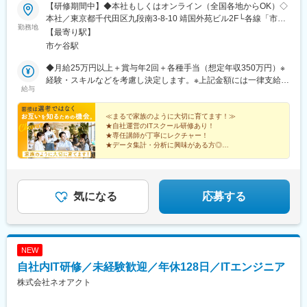
【研修期間中】◆本社もしくはオンライン（全国各地からOK）◇
本社／東京都千代田区九段南3-8-10 靖国外苑ビル2F└各線「市ケ
勤務地
谷駅」より徒歩5分└各線「九段下駅」より徒歩9分【研修終了
【最寄り駅】
後】◆東京23区を中心とした全国各地のITプロジェクト先※勤務地
市ケ谷駅
は希望を考慮します。※転居を伴う転勤はありません。※すべて徒
歩10分以内の駅チカオフィスです。※フルリモート・在宅勤務は
◆月給25万円以上＋賞与年2回＋各種手当（想定年収350万円）※
プロジェクトによって異なります。
経験・スキルなどを考慮し決定します。※上記金額には一律支給の
給与
住宅手当2万円を含みます。※残業代は全額支給※試用期間6ヵ月あ
り（期間中は月給23万円以上で、その他の待遇に変更なし）☆経
験がある方は、現職・前職給与を考慮します。☆明確な評価制度
≪まるで家族のように大切に育てます！≫
★自社運営のITスクール研修あり！
あり。個人の頑張りに応じて評価します。【年収例】年収450万
★専任講師が丁寧にレクチャー！
円（経験2年入社）年収650万円（経験3年入社）年収900万円（経
★データ集計・分析に興味がある方◎
験5年入社）
★ニーズ拡大中の最先端の仕事！
★頑張りや成長は昇給・昇格で還元◎
★ワークライフバランスを大切にできる！
気になる
応募する
NEW
自社内IT研修／未経験歓迎／年休128日／ITエンジニア
株式会社ネオアクト