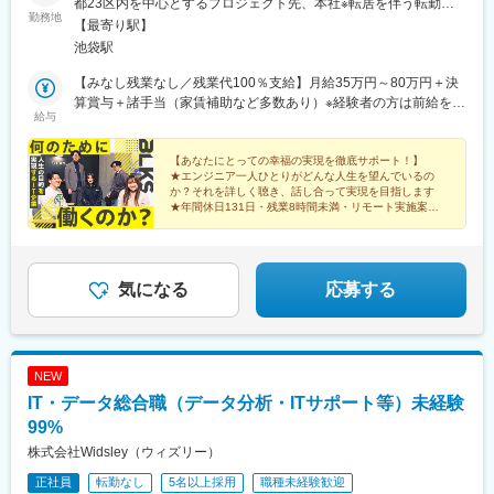
都23区内を中心とするプロジェクト先、本社※転居を伴う転勤は
勤務地
ありません。＜本社＞東京都豊島区南池袋1-27-10 油木第一ビル
【最寄り駅】
９階（アクセス）・JR・東京メトロ各線「池袋駅」東口より徒歩
池袋駅
3分
【みなし残業なし／残業代100％支給】月給35万円～80万円＋決
算賞与＋諸手当（家賃補助など多数あり）※経験者の方は前給を考
給与
慮し、前職月収から「5万円～20万円」ほどUP予定。半年～2年
ほどの経験者も大歓迎です！【エンジニア還元率は70％】◆単価
の70％を給与や手当などに還元し、収入面でもご満足いただける
【あなたにとっての幸福の実現を徹底サポート！】
★エンジニア一人ひとりがどんな人生を望んでいるの
環境を整えています。【モデル年収例】★460万円/開発エンジニ
か？それを詳しく聴き、話し合って実現を目指します
ア（Java / 詳細設計）★630万円/クラウドエンジニア（AWS / 設
★年間休日131日・残業8時間未満・リモート実施案件8
計）★800万円/開発エンジニア（Java / 要件定義）
割・フルリモートも多数
★前職からの給与UPを保証
気になる
応募する
NEW
IT・データ総合職（データ分析・ITサポート等）未経験
99%
株式会社Widsley（ウィズリー）
正社員
転勤なし
5名以上採用
職種未経験歓迎