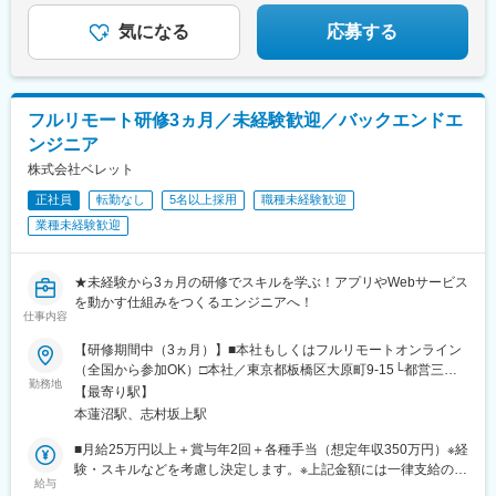
中津駅(大阪府・阪急線)、今出川駅、五条駅(京都市営)、桜島駅、
気になる
応募する
六本木駅、伊予大洲駅、福駅、芦原橋駅、桃山駅、野田阪神駅、
東比恵駅、渡辺橋駅、淀屋橋駅、鶴崎駅、西小倉駅、二島駅、今
池駅(福岡県)、上鳥羽口駅、竹下駅、小森江駅、甘木駅(西鉄線)、
広畑駅、住ノ江駅、江波駅、八本松駅、矢場町駅、大船駅、新羽
駅、油田駅、五井駅、門出駅、洛西口駅、小舞子駅、黒川駅(愛知
フルリモート研修3ヵ月／未経験歓迎／バックエンドエ
県)、丸の内駅(愛知県)、戸部駅、鶴見小野駅、三ツ沢下町駅、山
ンジニア
手駅、井土ケ谷駅、上永谷駅、和田町駅、鶴ケ峰駅、戸塚駅、赤
株式会社ベレット
羽駅、峰駅、陸前落合駅、センター南駅、北四番丁駅、稲永駅、
岡本駅(栃木県)、笠寺駅、村井駅、茅野駅、本山駅(愛知県)、さが
正社員
転勤なし
5名以上採用
職種未経験歓迎
み野駅、小俣駅(栃木県)、新前橋駅、群馬藤岡駅、本庄駅、垂井
業種未経験歓迎
駅、徳山駅、周防下郷駅、道ノ尾駅、大波止駅、喜々津駅、国母
駅、松江駅、伊賀屋駅、弥生が丘駅、宮崎駅、南鹿児島駅、さっ
ぽろ駅、青葉通一番町駅、千葉駅、虎ノ門駅、神奈川駅、市役所
★未経験から3ヵ月の研修でスキルを学ぶ！アプリやWebサービス
前駅(長野県)、新静岡駅、第一通り駅、近鉄名古屋駅、金沢駅、中
を動かす仕組みをつくるエンジニアへ！
崎町駅、オークスカナルパークホテル富山前、四条駅(京都市営)、
仕事内容
神戸三宮駅(阪神)、姫路駅、岡山駅前駅、胡町駅、高松築港駅、天
【研修期間中（3ヵ月）】■本社もしくはフルリモートオンライン
神南駅、辛島町駅、南公園駅、湊川駅、小路駅、常盤駅(岡山県)、
（全国から参加OK）□本社／東京都板橋区大原町9-15└都営三田
横川駅、谷町四丁目駅、舟入幸町駅、大小路駅、亀戸駅、中津駅
勤務地
線「本蓮沼駅」より徒歩4分└都営三田線「志村坂上駅」より徒歩
【最寄り駅】
(地下鉄)、六本木一丁目駅、ＪＲ難波駅、観月橋駅、海老江駅、中
9分【研修終了後】■東京23区を中心とした全国各地のプロジェク
本蓮沼駅、志村坂上駅
之島駅、なにわ橋駅、甘木駅(甘木鉄道線)、住之江公園駅、上前津
ト先※勤務地は希望を考慮します。※転居を伴う転勤はありませ
駅、久屋大通駅、平沼橋駅、国道駅、蒔田駅、赤羽岩淵駅、セン
ん。※すべて徒歩10分以内の駅チカオフィスです。※フルリモー
■月給25万円以上＋賞与年2回＋各種手当（想定年収350万円）※経
ター北駅、勾当台公園駅、本笠寺駅、自由ケ丘駅(愛知県)、出島
ト・在宅勤務・リモートワークはプロジェクトによって異なりま
験・スキルなどを考慮し決定します。※上記金額には一律支給の住
駅、北１２条駅、あおば通駅、新千葉駅、神谷町駅、新高島駅、
給与
す。
宅手当2万円を含みます。※残業代は全額支給※試用期間6ヵ月あり
日吉町駅、新浜松駅、名鉄名古屋駅、梅田駅(地下鉄)、富山駅、京