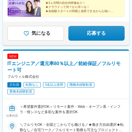
駅、八日市駅、倉敷市駅、岡山駅、津山駅、広島駅、福山駅、呉
★3ヵ月間の自社内研修あり！
り。個人の頑張りに応じて評価します。【年収例】年収450万円
駅、西条駅(広島県)、尾道駅、下関駅、山口駅(山口県)、宇部駅、
★クラウドって何？から学べる！
（経験2年入社）年収750万円（経験3年入社）年収950万円（経験
★未経験スタートの同期と成長できるから心強い！
鳥取駅、米子駅、境港駅、松江駅、出雲市駅、高知駅、古津賀
5年入社）
★研修後は最先端プロジェクトで活躍！
駅、ＪＲ松山駅前駅、今治駅、宇和島駅、高松駅(香川県)、丸亀
★成長は昇給・昇格で評価！
駅、徳島駅、阿南駅、鳴門駅、久留米駅、小倉駅(福岡県)、大牟田
★土日祝休み、年休125日、残業少なめ♪
駅、筑紫駅、天神駅、大分駅、別府駅(大分県)、中津駅(大分県)、
気になる
応募する
宮崎駅、延岡駅、都城駅、鹿児島駅、熊本駅、佐賀駅、長崎駅(長
崎県)、佐世保駅、那覇空港駅(鉄道)、秋葉原駅、高田馬場駅、綾
瀬駅、豊田駅、溝の口駅、なんば駅(地下鉄)、心斎橋駅、天王寺
駅、金山駅(愛知県)、伏見駅(愛知県)、博多駅、中洲川端駅、山科
駅、久喜駅、本八幡駅(総武線)、大宮駅(埼玉県)、代官山駅、さっ
NEW
ぽろ駅、函館駅前駅、津軽五所川原駅、田茂山駅、あおば通駅、
ITエンジニア／還元率80％以上／前給保証／フルリモ
曽根田駅、鷹巣駅、工機前駅、佐貫駅、宇都宮駅東口駅、今市
ート可
駅、中央前橋駅、西桐生駅、北朝霞駅、池ノ上駅、蓮沼駅、西葛
西駅、牛田駅(東京都)、板橋区役所前駅、京王八王子駅、北品川
フルウィル株式会社
駅、赤羽岩淵駅、新宿駅(東京メトロ)、東池袋駅、不動前駅、住吉
正社員
転勤なし
5名以上採用
職種未経験歓迎
駅(東京都)、六本木一丁目駅、布田駅、稲荷町駅(東京都)、立川北
業種未経験歓迎
駅、三越前駅、二重橋前駅、桜街道駅、京成船橋駅、京成千葉
駅、北習志野駅、野田市駅、京成成田駅、仲ノ町駅、逸見駅、新
高島駅、京急川崎駅、北茅ケ崎駅、和田塚駅、入谷駅(神奈川県)、
＜希望案件選択OK＞リモート案件・Web・オープン系・インフ
逗子・葉山駅、西松本駅、岩村田駅、南豊科駅、上大月駅、志貴
ラ・情シスなど多彩な案件を選択OK
野中学校前駅、新魚津駅、北鉄金沢駅、福井駅、新浜松駅、新静
仕事内容
岡駅、新豊橋駅、近鉄名古屋駅、尾張一宮駅、名鉄岐阜駅、名電
各務原駅、新可児駅、ＪＲ河内永和駅、大阪梅田駅(阪急線)、九条
＼フルリモOK・全国どこからでも働ける／★働き方自由選択★転
駅(京都府)、田中口駅、山陽姫路駅、西宮駅、山陽明石駅、ハーバ
勤なし／在宅ワーク／フルリモート勤務も可主なプロジェクト先