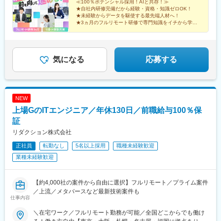
がある方は、現職・前職給与を考慮します。☆明確な評価制度あ
≪100％ポテンシャル採用！AIと共存！≫
★自社内研修完備だから経験・資格・知識ゼロOK！
り。個人の頑張りに応じて評価します。【年収例】年収350万円
★未経験からデータを駆使する最先端人材へ！
（経験0年）年収450万円（経験1年）年収750万円（経験2年）年
★3ヵ月のフルリモート研修で専門知識をイチから学べ
収1100万円（経験5年）
る！
★土日祝休み、年休125日／プライベートも大切にでき
る♪
気になる
応募する
NEW
上場GのITエンジニア／年休130日／前職給与100％保
証
リダクション株式会社
正社員
転勤なし
5名以上採用
職種未経験歓迎
業種未経験歓迎
【約4,000社の案件から自由に選択】フルリモート／プライム案件
／上流／メタバースなど最新技術案件も
仕事内容
＼在宅ワーク／フルリモート勤務が可能／全国どこからでも働け