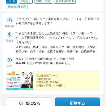
正社員
転勤なし
5名以上採用
職種未経験歓迎
業種未経験歓迎
【クラウド・DX・AIなど案件多数／フルリモートあり】希望に合
わせて案件をお任せします！
仕事内容
＼あなたの希望に合わせた働き方が可能／【フルリモートワー
ク・在宅勤務案件多数】 ※プロジェクトにより異なります■本
勤務地
社：東京都新宿区山吹町346ー6 KAGURAZAKA VIGAS 5F┗「江
【最寄り駅】
戸川橋駅」から徒歩3分／「神楽坂駅」から徒歩8分■北海道支
江戸川橋駅、西４丁目駅、国際センター駅、北新地駅、天神駅、
店：北海道札幌市中央区南2条西五丁目31-1 RMBld. アクセス：
神楽坂駅、西８丁目駅、近鉄名古屋駅、東梅田駅、西鉄福岡駅、
「大通駅」から徒歩3分■愛知支店：愛知県名古屋市中村区名駅3-
狸小路駅、名古屋駅、大阪梅田駅(阪神線)、中洲川端駅
4-10 アルティメイト名駅1st アクセス：「国際センター駅」から
年収1100万円／PM職 経験20年／月給92万円
徒歩3分／「名古屋駅」から徒歩7分■大阪支店：大阪府大阪市北
年収480万円／PG職 経験1年／月給40万円
給与
区梅田1-1-3 大阪駅前第3ビル アクセス：「北新地駅」から徒歩
2分／「梅田駅」から徒歩5分■福岡支店：福岡県福岡市中央区天
神4-6-28 いちご天神ノースビル アクセス：「天神駅」から徒歩
◎上場企業グループ
◎案件選択制
6分／「西鉄福岡（天神）駅」から徒歩8分※転居を伴う転勤なし※
◎前職給与100％保証
オフィス敷地内全面禁煙※今回募集しているプロジェクトは47都
◎月給40万円～100万円
道府県すべてで勤務可能です
◎月平均残業8時間
◎フルリモート・フルフレックス案件あり
◎在宅手当や個人の資産形成も支援
～数字でわかる環境と実績。ここで人生を見据えた選択
気になる
応募する
を～