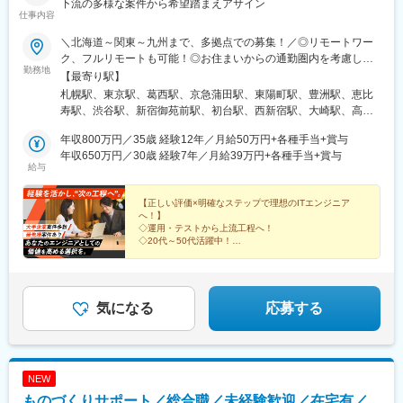
東池袋駅、川崎駅、桜木町駅、伊勢佐木長者町駅、高島町駅、二
下流の多様な案件から希望踏まえアサイン
仕事内容
重橋前駅、水道橋駅、府中競馬正門前駅、京王多摩センター駅、
西早稲田駅、海の公園南口駅、府中本町駅、新丸子駅、西太子堂
＼北海道～関東～九州まで、多拠点での募集！／◎リモートワー
駅、池ノ上駅、さっぽろ駅、仙台駅(地下鉄)、名鉄岐阜駅、新浜松
ク、フルリモートも可能！◎お住まいからの通勤圏内を考慮し、
駅、高見橋駅、旭橋駅、新宿駅(東京メトロ)、南方駅(大阪府)、名
勤務地
配属先を決定します。【配属プロジェクト先】北海道：北海道
【最寄り駅】
鉄名古屋駅、三宮駅(神戸市営)、猿猴橋町駅、二本木口駅、なにわ
（札幌）東北：宮城（仙台）関東：東京、神奈川、埼玉、千葉、
札幌駅、東京駅、葛西駅、京急蒲田駅、東陽町駅、豊洲駅、恵比
橋駅、長堀橋駅、野田駅(阪神線)、京橋駅(大阪府)、福島駅(大阪
茨城県、栃木県、群馬県東海：愛知、岐阜、三重、静岡関西：大
寿駅、渋谷駅、新宿御苑前駅、初台駅、西新宿駅、大崎駅、高輪
府・阪神線)、花田口駅、土居駅(大阪府)、薬院大通駅、天神南
阪、兵庫、京都、滋賀、和歌山、奈良中四国：広島、岡山、山
台駅、荻窪駅、錦糸町駅、両国駅、三軒茶屋駅、浅草駅、末広町
駅、旦過駅、水天宮前駅、馬喰町駅、有明テニスの森駅、鮫洲
口、香川、愛媛、徳島九州：福岡、熊本、大分※配属先や就業条件
年収800万円／35歳 経験12年／月給50万円+各種手当+賞与
駅(東京都)、稲荷町駅(東京都)、神田駅(東京都)、飯田橋駅、大手
駅、高輪台駅、大門駅(東京都)、築地市場駅、芝公園駅、溜池山王
は希望を考慮します※U・Iターン歓迎※引越費用会社負担（規定あ
年収650万円／30歳 経験7年／月給39万円+各種手当+賞与
町駅(東京都)、御茶ノ水駅、九段下駅、秋葉原駅、市ケ谷駅、半蔵
駅、明治神宮前駅、西新宿五丁目駅、立川南駅、都電雑司ケ谷
給与
り）※借上社宅制度あり（単身・家族で利用可）※いずれの配属先
門駅、二重橋前駅、有楽町駅、東銀座駅、日本橋駅(東京都)、水天
駅、馬車道駅、日本大通り駅、多摩センター駅、東北沢駅、北１
でも、受動喫煙対策あり（屋内全面禁煙）★受動喫煙対策：屋内
宮前駅、八丁堀駅(東京都)、学習院下駅、池袋駅、東池袋駅、中野
２条駅、あおば通駅、第一通り駅、鹿児島中央駅、壺川駅
全面禁煙
【正しい評価×明確なステップで理想のITエンジニア
駅(東京都)、中野坂上駅、赤坂駅(東京都)、高輪ゲートウェイ駅、
へ！】
三田駅(東京都)、田町駅(東京都)、東京テレポート駅、虎ノ門ヒル
◇運用・テストから上流工程へ！
ズ駅、神谷町駅、汐留駅、乃木坂駅、目黒駅、横浜駅、新百合ケ
◇20代～50代活躍中！
◇年休123日、月残業平均11h程度でワークライフバラ
丘駅、天空橋駅、川崎駅、新川崎駅、武蔵新城駅、新丸子駅、石
ンス◎
上駅、ＹＲＰ野比駅、新杉田駅、京急新子安駅、新横浜駅、京急
◇最先端スキルを学べる充実の研修制度
鶴見駅、戸塚駅、みなとみらい駅、新高島駅、天王町駅、鴨居
◇リモートワーク可（案件による）
駅、大宮駅(埼玉県)、北朝霞駅、春日部駅、川口駅、川越駅、久喜
気になる
応募する
駅、熊谷駅、新越谷駅、浦和駅、さいたま新都心駅、武蔵浦和
駅、和光市駅、千葉駅、柏駅、蘇我駅、千葉みなと駅、葭川公園
駅、海浜幕張駅、土気駅、新習志野駅、八千代台駅、西船橋駅、
京成船橋駅、松戸駅、浜松駅、草薙駅(静岡鉄道線)、御厨駅(静岡
NEW
県)、静岡駅、三島田町駅、富士駅、藤枝駅、名古屋駅、矢場町
ものづくりサポート／総合職／未経験歓迎／在宅有／
駅、伏見駅(愛知県)、栄駅(愛知県)、金山駅(愛知県)、千種駅、三