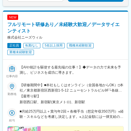
NEW
フルリモート研修あり／未経験大歓迎／データサイエ
ンティスト
株式会社ニーズウィル
正社員
転勤なし
5名以上採用
職種未経験歓迎
業種未経験歓迎
【AIや統計を駆使する最先端の仕事！】◆データの力で未来を予
測し、ビジネスを成功に導きます。
仕事内容
【研修期間中】■本社もしくはオンライン（全国各地からOK）□本
社／東京都新宿区西新宿1-5-12 ニューセントラルビル9F└各線
勤務地
「新宿」駅より徒歩3分└都営大江戸線「新宿西口」駅より徒歩2
【最寄り駅】
分【研修終了後】■東京23区を中心とした全国各地のITプロジェク
新宿西口駅、新宿駅(東京メトロ)、新宿駅
ト先※勤務地は希望を考慮します。※転居を伴う転勤はありませ
ん。※すべて徒歩10分以内の駅チカオフィスです。※フルリモー
■月給25万円以上＋賞与年2回＋各種手当（想定年収350万円）※経
ト・在宅勤務はプロジェクトによって異なります。
験・スキルなどを考慮し決定します。※上記金額には一律支給の住
給与
宅手当2万円を含みます。※残業代は全額支給※試用期間6ヵ月あり
（期間中は月給23万円以上で、その他の待遇に変更なし）☆経験