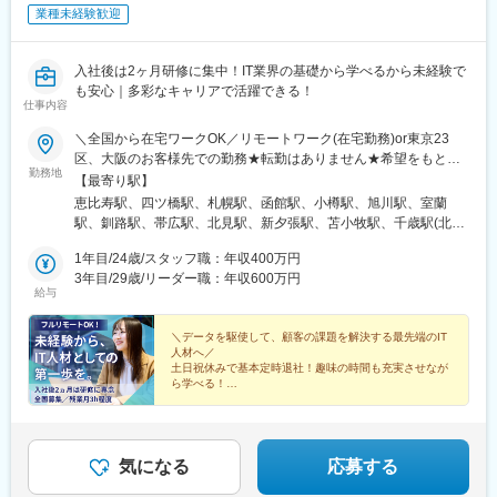
業種未経験歓迎
入社後は2ヶ月研修に集中！IT業界の基礎から学べるから未経験で
も安心｜多彩なキャリアで活躍できる！
仕事内容
＼全国から在宅ワークOK／リモートワーク(在宅勤務)or東京23
区、大阪のお客様先での勤務★転勤はありません★希望をもとに
勤務地
配属先を決定します★リモートワーク率5割★フルリモートの場合
【最寄り駅】
は通勤不要※入社後2ヶ月研修は東京にて実施、その後はスキルに
恵比寿駅、四ツ橋駅、札幌駅、函館駅、小樽駅、旭川駅、室蘭
応じてリモートワーク可※研修終了後も東京本社での勤務が必要な
駅、釧路駅、帯広駅、北見駅、新夕張駅、苫小牧駅、千歳駅(北海
場合あり■本社東京都渋谷区東3-9-19 VORT恵比寿maxim 3階『恵
道)、青森駅、八戸駅、弘前駅、五所川原駅、盛岡駅、花巻駅、北
比寿駅』徒歩4分■大阪支社大阪府大阪市西区新町1-2-9日宝四ツ橋
1年目/24歳/スタッフ職：年収400万円
上駅、宮古駅、盛駅、久慈駅、仙台駅、石巻駅、杜せきのした
新町ビル8階1号室『四ツ橋駅』徒歩3分
3年目/29歳/リーダー職：年収600万円
駅、新田駅(宮城県)、多賀城駅、気仙沼駅、いわき駅、郡山駅(福
給与
島県)、福島駅(福島県)、会津若松駅、須賀川駅、白河駅、喜多方
駅、秋田駅、横手駅、能代駅、湯沢駅、大久保駅(秋田県)、鷹ノ巣
＼データを駆使して、顧客の課題を解決する最先端のIT
駅、山形駅、鶴岡駅、酒田駅、米沢駅、天童駅、さくらんぼ東根
人材へ／
駅、寒河江駅、新庄駅、水戸駅、つくば駅、日立駅、勝田駅、土
土日祝休みで基本定時退社！趣味の時間も充実させなが
浦駅、古河駅、取手駅、下館駅、笹川駅、牛久駅、龍ケ崎市駅、
ら学べる！
多くの同期と一緒に入社で安心！
守谷駅、水海道駅、宇都宮駅、小山駅、栃木駅、足利駅、佐野
駅、那須塩原駅、鹿沼駅、真岡駅、下今市駅、西那須野駅、高崎
◎異業種出身が99%＆20代活躍中
駅、前橋駅、太田駅(群馬県)、伊勢崎駅、桐生駅、館林駅、渋川
◎入社後はITの基礎研修からスタート
駅、川口駅、川越駅、所沢駅、越谷駅、草加駅、春日部駅、上尾
◎フルリモートOK
気になる
応募する
駅、熊谷駅、浦和駅、新座駅、狭山市駅、入間市駅、三郷駅(埼玉