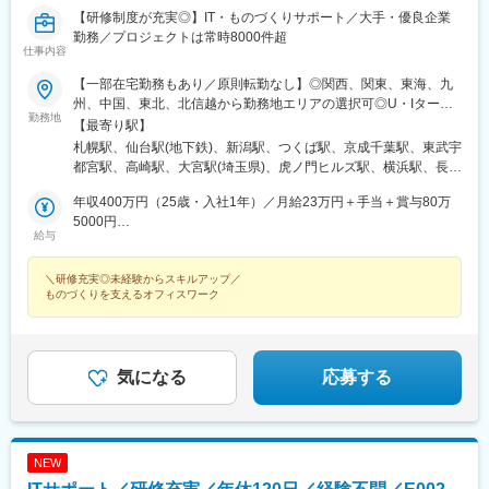
神戸三宮駅(阪神)、姫路駅、岡山駅前駅、胡町駅、高松築港駅、天
【研修制度が充実◎】IT・ものづくりサポート／大手・優良企業
神南駅、辛島町駅、南公園駅、湊川駅、小路駅、常盤駅(岡山県)、
勤務／プロジェクトは常時8000件超
横川駅、谷町四丁目駅、舟入幸町駅、大小路駅、亀戸駅、中津駅
仕事内容
(地下鉄)、六本木一丁目駅、ＪＲ難波駅、観月橋駅、海老江駅、中
【一部在宅勤務もあり／原則転勤なし】◎関西、関東、東海、九
之島駅、なにわ橋駅、甘木駅(甘木鉄道線)、住之江公園駅、上前津
州、中国、東北、北信越から勤務地エリアの選択可◎U・Iターン
駅、久屋大通駅、平沼橋駅、国道駅、蒔田駅、赤羽岩淵駅、セン
勤務地
も歓迎！（引越し代全額負担・家賃95％補助など制度完備）■関
【最寄り駅】
ター北駅、勾当台公園駅、本笠寺駅、自由ケ丘駅(愛知県)、出島
西エリア（大阪、京都、兵庫、奈良、和歌山、滋賀）■関東エリア
札幌駅、仙台駅(地下鉄)、新潟駅、つくば駅、京成千葉駅、東武宇
駅、北１２条駅、あおば通駅、新千葉駅、神谷町駅、新高島駅、
（東京、神奈川、千葉、埼玉、栃木、茨城、群馬など）■東海エリ
都宮駅、高崎駅、大宮駅(埼玉県)、虎ノ門ヒルズ駅、横浜駅、長野
日吉町駅、新浜松駅、名鉄名古屋駅、梅田駅(地下鉄)、富山駅、京
ア（愛知、三重、岐阜、静岡）■九州エリア（福岡、熊本など）■
駅、静岡駅、浜松駅、名古屋駅、北鉄金沢駅、大阪梅田駅(阪急
都河原町駅、三ノ宮駅、西川緑道公園駅、銀山町駅、西鉄福岡
中国エリア（広島、岡山、愛媛など）■東北エリア（宮城、福島な
年収400万円（25歳・入社1年）／月給23万円＋手当＋賞与80万
線)、インテック本社前駅、烏丸駅、三宮駅(神戸新交通)、山陽姫
駅、西辛島町駅、市民広場駅、三滝駅、舟入本町駅、花田口駅、
ど）■北信越エリア（石川、福井、富山、新潟、長野など）のプロ
5000円
路駅、岡山駅、八丁堀駅(広島県)、高松駅(香川県)、天神駅、花畑
麻布十番駅、大国町駅、桃山御陵前駅、野田駅(阪神線)、肥後橋
給与
ジェクト先◎プロジェクトによってリモートワークもOK（フルリ
年収520万円（27歳・入社5年）／月給30万円＋手当＋賞与100万
町駅、中埠頭駅、湊川公園駅、西神中央駅、荒本駅、布施駅、妹
駅、北浜駅(大阪府)、伏見駅(愛知県)、西横浜駅、龍谷富山高校
モート案件あり）◎転居を伴う転勤は、基本的には本人が希望す
5000円
尾駅、水島駅、通津駅、福山駅、岩国駅、可部駅、横川駅(広島
前、五島町駅
＼研修充実◎未経験からスキルアップ／
る場合以外ありません※受動喫煙防止対策：オフィス内全面禁煙
県)、東広島駅、山西駅、本町六丁目駅、金川駅、東野駅(京都
ものづくりを支えるオフィスワーク
府)、東山・おかでんミュージアム駅、衣山駅、山麓駅(皿倉山)、
堺筋本町駅、鷹野橋駅、堺駅、比治山下駅、広域公園前駅、横川
一丁目駅、錦糸町駅、検見川浜駅、本町駅、津守駅、中野東駅、
中津駅(大阪府・阪急線)、今出川駅、五条駅(京都市営)、桜島駅、
気になる
応募する
六本木駅、伊予大洲駅、福駅、芦原橋駅、桃山駅、野田阪神駅、
東比恵駅、渡辺橋駅、淀屋橋駅、鶴崎駅、西小倉駅、二島駅、今
池駅(福岡県)、上鳥羽口駅、竹下駅、小森江駅、甘木駅(西鉄線)、
広畑駅、住ノ江駅、江波駅、八本松駅、矢場町駅、大船駅、新羽
駅、油田駅、五井駅、門出駅、洛西口駅、小舞子駅、黒川駅(愛知
NEW
県)、丸の内駅(愛知県)、戸部駅、鶴見小野駅、三ツ沢下町駅、山