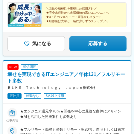
（期間中は月給23万円以上で、その他の待遇に変更なし）☆経験
都河原町駅、三ノ宮駅、西川緑道公園駅、銀山町駅、西鉄福岡
がある方は、現職・前職給与を考慮します。☆明確な評価制度あ
＼意欲や積極性を重視した採用方針／
駅、西辛島町駅、市民広場駅、三滝駅、舟入本町駅、花田口駅、
★完全未経験から市場価値の高いエンジニアへ
り。個人の頑張りに応じて評価します。【年収例】年収450万円
麻布十番駅、大国町駅、桃山御陵前駅、野田駅(阪神線)、肥後橋
★3ヵ月のフルリモート研修からスタート
（経験2年入社）年収750万円（経験3年入社）年収950万円（経験
駅、北浜駅(大阪府)、伏見駅(愛知県)、西横浜駅、龍谷富山高校
★研修後は先輩と一緒に少しずつステップアップ
5年入社）
★年功序列なし！誰もがチャレンジOK
前、五島町駅
★土日祝休み、年休125日、残業月20h以内
気になる
応募する
締切間近
NEW
幸せを実現できるITエンジニア／年休131／フルリモー
ト多数
ＢＬＫＳ Ｔｅｃｈｎｏｌｏｇｙ Ｊａｐａｎ株式会社
正社員
転勤なし
5名以上採用
★エンジニア還元率70％★開発を中心に最適な案件にアサイン
★AIを活用した開発案件も多数あり
仕事内容
★フルリモート勤務も多数！リモート率80％。自宅もしくは東京