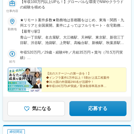
【年収100万円以上UPも！】グローバルな環境でNWやクラウド
の経験を積める
仕事内容
★リモート案件多数★勤務地は首都圏をはじめ、東海・関西・九
州エリアと全国展開。案件によってはフルリモート・在宅勤務も
勤務地
可能です。希望を伴わない転勤はありません。【勤務エリア】・
【最寄り駅】
首都圏：東京都・神奈川県・埼玉県・千葉県・東海：愛知県・岐
青山一丁目駅、名古屋駅、大江橋駅、天神駅、東京駅、新宿三丁
阜県・三重県・関西：大阪府・京都府・兵庫県・奈良県・九州：
目駅、渋谷駅、池袋駅、上野駅、高輪台駅、新橋駅、秋葉原駅、
福岡県◎ 海外・遠方からの転職も、しっかりサポートU・Iターン
大手町駅(東京都)、東銀座駅、日本橋駅(東京都)、六本木駅、恵比
歓迎。引っ越しが伴う場合は、住まい探しのサポートから引っ越
年収520万円／29歳・経験4年／月給35万円＋賞与（70.5万円実
寿駅、目黒駅、大崎駅、竹芝駅、田町駅(東京都)、日比谷駅、神田
し支援制度まで会社が対応します。「日本に来るところから相談
績）
駅(東京都)、末広町駅(東京都)、日暮里駅(舎人ライナー)、西日暮
給与
したい」という方も、まずはお気軽にご連絡ください。※屋内全面
年収650万円／34歳・経験6年／月給40万円＋賞与（70.2万円実
里駅(舎人ライナー)、田端駅、駒込駅、巣鴨駅、向原駅(東京都)、
禁煙
績）
目白駅、高田馬場駅、新大久保駅、代々木駅、原宿駅、四ツ谷
【次のステージへの第一歩を！】
駅、市ケ谷駅、飯田橋駅、赤坂駅(東京都)、表参道駅、中野駅(東
◆インフラ案件1万件以上！5割が上流工程案件
京都)、国分寺駅、立川駅、八王子駅、町田駅、北千住駅、錦糸町
◆31カ国の外国籍290名が活躍中！
駅、豊洲駅、二子玉川駅、自由が丘駅、世田谷代田駅、横浜駅、
◆年収100万円UP実績／育休取得率高水準
◆実質年間休日127日・残業月7時間程度
新横浜駅、京急川崎駅、武蔵小杉駅、溝の口駅、関内駅、みなと
◆リモート・フレックスあり／資格取得費用会社負担
みらい駅、上大岡駅、戸塚駅、大船駅、藤沢本町駅、辻堂駅、茅
ケ崎駅、平塚駅、小田原駅、相模大野駅、橋本駅(神奈川県)、相模
原駅、海老名駅(相模線)、本厚木駅、中央林間駅、向ケ丘遊園駅、
気になる
応募する
大和駅(神奈川県)、新百合ケ丘駅、たまプラーザ駅、あざみ野駅、
大倉山駅(神奈川県)、日吉駅(神奈川県)、近鉄名古屋駅、矢場町
駅、金山駅(愛知県)、伏見駅(愛知県)、丸の内駅(愛知県)、上前津
駅、大須観音駅、千種駅、今池駅(愛知県)、池下駅、本山駅(愛知
締切間近