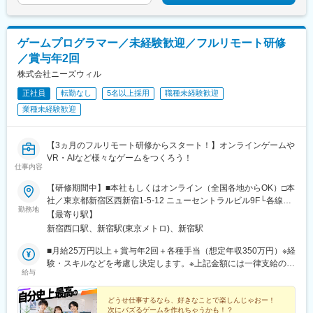
駅(鉄道)、秋葉原駅、高田馬場駅、綾瀬駅、豊田駅、溝の口駅、な
374,000円（＋58,000円/月）・30代/PMO：月給340,000円→月給
前駅、栄駅(愛知県)、呉服町駅(福岡県)、四宮駅、京成八幡駅
県)、深谷駅、朝霞台駅、戸田駅(埼玉県)、ふじみ野駅、鴻巣駅、
んば駅(地下鉄)、心斎橋駅、天王寺駅、金山駅(愛知県)、伏見駅(愛
418,000円（＋78,000円/月）
坂戸駅(埼玉県)、八潮駅、志木駅、飯能駅、下北沢駅、練馬駅、蒲
知県)、博多駅、中洲川端駅、山科駅、久喜駅、本八幡駅(総武
田駅、葛西駅、北千住駅、荻窪駅、大山駅(東京都)、八王子駅、豊
ゲームプログラマー／未経験歓迎／フルリモート研修
線)、大宮駅(埼玉県)、下北駅、西梅田駅、さっぽろ駅、函館駅前
洲駅、亀有駅、品川駅、町田駅、赤羽駅、新宿駅、中野駅(東京
駅、津軽五所川原駅、田茂山駅、あおば通駅、曽根田駅、鷹巣
／賞与年2回
都)、池袋駅、目黒駅、錦糸町駅、渋谷駅、調布駅、上野駅、小平
駅、工機前駅、佐貫駅、宇都宮駅東口駅、今市駅、中央前橋駅、
駅、立川駅、日本橋駅(東京都)、吉祥寺駅、多摩センター駅、青梅
株式会社ニーズウィル
西桐生駅、北朝霞駅、池ノ上駅、蓮沼駅、西葛西駅、牛田駅(東京
駅、国分寺駅、武蔵小金井駅、昭島駅、東京駅、国立駅、玉川上
都)、板橋区役所前駅、京王八王子駅、北品川駅、赤羽岩淵駅、新
正社員
転勤なし
5名以上採用
職種未経験歓迎
水駅、東久留米駅、船橋駅、松戸駅、市川駅、柏駅、五井駅、千
宿駅(東京メトロ)、東池袋駅、不動前駅、住吉駅(東京都)、布田
業種未経験歓迎
葉駅、流山おおたかの森駅、八千代台駅、習志野駅、浦安駅(千葉
駅、稲荷町駅(東京都)、立川北駅、三越前駅、二重橋前駅、桜街道
県)、愛宕駅(千葉県)、木更津駅、成田駅、我孫子駅、鎌ケ谷駅、
駅、京成船橋駅、京成千葉駅、北習志野駅、野田市駅、京成成田
印西牧の原駅、四街道駅、銚子駅、藤沢駅、横須賀駅、横浜駅、
駅、仲ノ町駅、逸見駅、新高島駅、京急川崎駅、北茅ケ崎駅、和
【3ヵ月のフルリモート研修からスタート！】オンラインゲームや
相模原駅、川崎駅、平塚駅、茅ケ崎駅、大和駅(神奈川県)、本厚木
田塚駅、入谷駅(神奈川県)、逗子・葉山駅、西松本駅、岩村田駅、
VR・AIなど様々なゲームをつくろう！
駅、小田原駅、鎌倉駅、秦野駅、座間駅、伊勢原駅、逗子駅、三
仕事内容
南豊科駅、上大月駅、志貴野中学校前駅、新魚津駅、北鉄金沢
崎口駅、長野駅、松本駅、上田駅、佐久平駅、飯田駅(長野県)、豊
駅、福井駅、新浜松駅、新静岡駅、新豊橋駅、近鉄名古屋駅、尾
科駅、中野松川駅、飯山駅、須坂駅、広丘駅、甲府駅、竜王駅、
【研修期間中】■本社もしくはオンライン（全国各地からOK）□本
張一宮駅、名鉄岐阜駅、名電各務原駅、新可児駅、ＪＲ河内永和
石和温泉駅、富士山駅、山梨市駅、都留市駅、韮崎駅、大月駅、
社／東京都新宿区西新宿1-5-12 ニューセントラルビル9F└各線
駅、大阪梅田駅(阪急線)、九条駅(京都府)、田中口駅、山陽姫路
勤務地
富山駅、越中中川駅、砺波駅、黒部駅、魚津駅、滑川駅、金沢
「新宿」駅より徒歩3分└都営大江戸線「新宿西口」駅より徒歩2
【最寄り駅】
駅、西宮駅、山陽明石駅、ハーバーランド駅、宝塚南口駅、新伊
駅、福井駅(福井県)、敦賀駅、浜松駅、静岡駅、富士駅、沼津駅、
分【研修終了後】■東京23区を中心とした全国各地のITプロジェク
新宿西口駅、新宿駅(東京メトロ)、新宿駅
丹駅、芦屋川駅、上栄町駅、新八日市駅、倉敷駅、岡山駅前駅、
磐田駅、藤枝駅、岡崎駅、豊橋駅、名古屋駅、刈谷市駅、名鉄一
ト先※勤務地は希望を考慮します。※転居を伴う転勤はありませ
電鉄出雲市駅、高知駅前駅、宮田町駅、高松築港駅、眉山ロープ
宮駅、三河安城駅、岐阜駅、各務ケ原駅、多治見駅、可児駅、四
ん。※すべて徒歩10分以内の駅チカオフィスです。※フルリモー
■月給25万円以上＋賞与年2回＋各種手当（想定年収350万円）※経
ウェイ山麓駅、西鉄福岡駅、鹿児島駅前駅、熊本駅前駅、長崎駅
日市駅、津駅、名張駅、布施駅、豊中駅、吹田駅(東海道本線)、梅
ト・在宅勤務はプロジェクトによって異なります。
験・スキルなどを考慮し決定します。※上記金額には一律支給の住
前駅、佐世保中央駅、神泉駅、岩本町駅、西早稲田駅、青井駅、
給与
田駅(地下鉄)、茨木駅、京都駅、宇治駅(奈良線)、亀岡駅、奈良
宅手当2万円を含みます。※残業代は全額支給※試用期間6ヵ月あり
高津駅(神奈川県)、大阪難波駅、四ツ橋駅、大阪阿部野橋駅、東別
駅、天理駅、和歌山駅、姫路駅、西宮駅(ＪＲ線)、尼崎駅(東海道
（期間中は月給23万円以上で、その他の待遇に変更なし）☆経験
院駅、丸の内駅(愛知県)、祇園駅(福岡県)、櫛田神社前駅、京阪山
本線)、明石駅、神戸駅(兵庫県)、宝塚駅、伊丹駅(阪急線)、芦屋駅
がある方は、現職・前職給与を考慮します。☆明確な評価制度あ
どうせ仕事するなら、好きなことで楽しんじゃおー！
科駅、本八幡駅(都営線)、東梅田駅、北１２条駅、松風町駅、広瀬
次にバズるゲームを作れちゃうかも！？
(東海道本線)、大津駅、草津駅(滋賀県)、彦根駅、八日市駅、倉敷