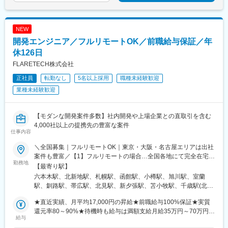
NEW
開発エンジニア／フルリモートOK／前職給与保証／年
休126日
FLARETECH株式会社
正社員
転勤なし
5名以上採用
職種未経験歓迎
業種未経験歓迎
【モダンな開発案件多数】社内開発や上場企業との直取引を含む
4,000社以上の提携先の豊富な案件
仕事内容
＼全国募集｜フルリモートOK｜東京・大阪・名古屋エリアは出社
案件も豊富／【1】フルリモートの場合…全国各地にて完全在宅勤
勤務地
務が可能！強制的な出社日もありません。【2】出社の場合…本
【最寄り駅】
社、大阪支店、もしくは東京・大阪・名古屋エリアの各プロジェ
六本木駅、北新地駅、札幌駅、函館駅、小樽駅、旭川駅、室蘭
クト先※転居を伴う転勤はなし※プロジェクトは希望や適性を考慮
駅、釧路駅、帯広駅、北見駅、新夕張駅、苫小牧駅、千歳駅(北海
して決定！プロジェクトによって自社内勤務も可能◎※現在は
道)、青森駅、八戸駅、弘前駅、五所川原駅、盛岡駅、花巻駅、北
75.6%の社員がリモートワークにて勤務中！＜リモートワーク率
★直近実績、月平均17,000円の昇給★前職給与100%保証★実質
上駅、宮古駅、盛駅、久慈駅、仙台駅、石巻駅、杜せきのした
＞フルリモート64.0%、リモート×出社11.6%、フル出社
還元率80～90%★待機時も給与は満額支給月給35万円～70万円＋
駅、新田駅(宮城県)、多賀城駅、気仙沼駅、いわき駅、郡山駅(福
給与
24.4%――希望する働き方を選べます。北は北海道、南は沖縄ま
交通費など各種手当※想定年収：4,200,000円～10,560,000円※経
島県)、福島駅(福島県)、会津若松駅、須賀川駅、白河駅、喜多方