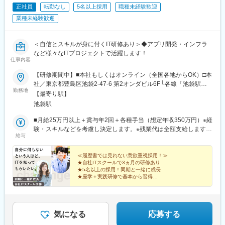
正社員
転勤なし
5名以上採用
職種未経験歓迎
業種未経験歓迎
＜自信とスキルが身に付くIT研修あり＞◆アプリ開発・インフラ
など様々なITプロジェクトで活躍します！
仕事内容
【研修期間中】■本社もしくはオンライン（全国各地からOK）□本
社／東京都豊島区池袋2-47-6 第2オンダビル6F└各線「池袋駅」
勤務地
徒歩4分【研修終了後】■東京23区を中心とした全国各地のITプロ
【最寄り駅】
ジェクト先※勤務地は希望を考慮します。※転居を伴う転勤はあり
池袋駅
ません。※すべて徒歩10分以内の駅チカオフィスです。※フルリモ
ート・在宅勤務はプロジェクトによって異なります。
■月給25万円以上＋賞与年2回＋各種手当（想定年収350万円）※経
験・スキルなどを考慮し決定します。※残業代は全額支給します。
給与
※試用期間3ヵ月（給与・待遇に変更なし）※経験がある方は、現
職・前職給与を考慮します。
≪履歴書では見れない意欲重視採用！≫
★自社ITスクールで3ヵ月の研修あり
★5名以上の採用！同期と一緒に成長
★座学＋実践研修で基本から習得
★研修後はできることから始めよう
★様々なITプロジェクトで活躍
★年休128日、土日祝休み、残業月10h
気になる
応募する