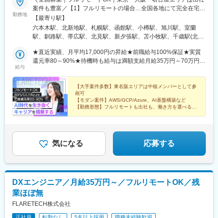
富山駅、越中中川駅、砺波駅、黒部駅、魚津駅、滑川駅、金沢
案件も豊富／【1】フルリモートの場合…全国各地にて完全在宅勤
駅、福井駅(福井県)、敦賀駅、浜松駅、静岡駅、富士駅、沼津駅、
勤務地
務が可能！強制的な出社日もありません。【2】出社の場合…本
【最寄り駅】
磐田駅、藤枝駅、岡崎駅、豊橋駅、名古屋駅、刈谷市駅、名鉄一
社、大阪支店、もしくは東京・大阪・名古屋エリアの各プロジェ
六本木駅、北新地駅、札幌駅、函館駅、小樽駅、旭川駅、室蘭
宮駅、三河安城駅、岐阜駅、各務ケ原駅、多治見駅、可児駅、四
クト先※転居を伴う転勤はなし※プロジェクトは希望や適性を考慮
駅、釧路駅、帯広駅、北見駅、新夕張駅、苫小牧駅、千歳駅(北海
日市駅、津駅、名張駅、布施駅、豊中駅、吹田駅(東海道本線)、梅
して決定！プロジェクトによって自社内勤務も可能◎※現在は
道)、青森駅、八戸駅、弘前駅、五所川原駅、盛岡駅、花巻駅、北
田駅(地下鉄)、茨木駅、京都駅、宇治駅(奈良線)、亀岡駅、奈良
75.6%の社員がリモートにて勤務中！＜リモートワーク率＞フル
★直近実績、月平均17,000円の昇給★前職給与100%保証★実質
上駅、宮古駅、盛駅、久慈駅、仙台駅、石巻駅、杜せきのした
駅、天理駅、和歌山駅、姫路駅、西宮駅(ＪＲ線)、尼崎駅(東海道
リモート64.0%、リモート×出社11.6%、フル出社24.4%――希望
還元率80～90%★待機時も給与は満額支給月給35万円～70万円＋
駅、新田駅(宮城県)、多賀城駅、気仙沼駅、いわき駅、郡山駅(福
本線)、明石駅、神戸駅(兵庫県)、宝塚駅、伊丹駅(阪急線)、芦屋駅
給与
する働き方を選べます。北は北海道、南は沖縄まで全国47都道府
交通費など各種手当※想定年収：4,200,000円～10,560,000円※経
島県)、福島駅(福島県)、会津若松駅、須賀川駅、白河駅、喜多方
(東海道本線)、大津駅、草津駅(滋賀県)、彦根駅、八日市駅、倉敷
県に社員が在籍。特に東京・大阪・名古屋エリアでは出社ベース
験・能力等を考慮の上で決定します。※上記金額には、みなし残業
駅、秋田駅、横手駅、能代駅、湯沢駅、大久保駅(秋田県)、鷹ノ巣
市駅、岡山駅、津山駅、広島駅、福山駅、呉駅、西条駅(広島県)、
の上流案件が豊富で大手クライアント先の中核メンバーとして参
手当（50時間分・104,000円～212,000円）を含みます。超過分は
【大手案件多数】東名阪エリアは中核メンバーとして参
駅、山形駅、鶴岡駅、酒田駅、米沢駅、天童駅、さくらんぼ東根
尾道駅、下関駅、山口駅(山口県)、宇部駅、鳥取駅、米子駅、境港
画可
画するチャンスも！クライアントと直接やりとりしながら要件定
別途追加支給します。┗残業時間は月平均10時間、多い時でも20
駅、寒河江駅、新庄駅、水戸駅、つくば駅、日立駅、勝田駅、土
駅、松江駅、出雲市駅、高知駅、古津賀駅、ＪＲ松山駅前駅、今
【モダン案件】AWS/GCP/Azure、AI基盤構築など
義や設計から携わるため上流工程やPM/PLを目指す方には出社ベ
時間程度と安定しております★単価連動型の給与体系ではないた
浦駅、古河駅、取手駅、下館駅、笹川駅、牛久駅、龍ケ崎市駅、
【勤務形態】フルリモートも出社も、働き方を選べる
治駅、宇和島駅、高松駅(香川県)、丸亀駅、徳島駅、阿南駅、鳴門
ースの案件が近道です。【本社】東京都港区西麻布3丁目21-20 霞
め、万が一待機になってもその間の給与は満額支給しています。
【年収UP】前給保証＆実質還元率80～90%
守谷駅、水海道駅、宇都宮駅、小山駅、栃木駅、足利駅、佐野
駅、久留米駅、小倉駅(福岡県)、大牟田駅、筑紫駅、天神駅、大分
【WLB】年休126日＆残業月10h
町コーポB1【大阪支店】大阪府大阪市北区梅田1丁目2-2 大阪駅前
＜1年間の昇給事例をご紹介！＞・20代/フロントエンドエンジニ
駅、那須塩原駅、鹿沼駅、真岡駅、下今市駅、西那須野駅、高崎
駅、別府駅(大分県)、中津駅(大分県)、宮崎駅、延岡駅、都城駅、
第2ビル12-12
ア：月給274,000円→月給362,000円・20代/iOSエンジニア：月給
駅、前橋駅、太田駅(群馬県)、伊勢崎駅、桐生駅、館林駅、渋川
鹿児島駅、熊本駅、佐賀駅、長崎駅(長崎県)、佐世保駅、那覇空港
237,000円→月給287,000円・20代/Androidエンジニア：月給
駅、川口駅、川越駅、所沢駅、越谷駅、草加駅、春日部駅、上尾
気になる
応募する
駅(鉄道)、秋葉原駅、高田馬場駅、綾瀬駅、豊田駅、溝の口駅、な
316,000円→月給374,000円・30代/Javaエンジニア（上流）：月
駅、熊谷駅、浦和駅、新座駅、狭山市駅、入間市駅、三郷駅(埼玉
んば駅(地下鉄)、心斎橋駅、天王寺駅、金山駅(愛知県)、伏見駅(愛
給340,000円→月給418,000円・30代/インフラエンジニア（AWS
県)、深谷駅、朝霞台駅、戸田駅(埼玉県)、ふじみ野駅、鴻巣駅、
知県)、博多駅、中洲川端駅、山科駅、久喜駅、本八幡駅(総武
設計構築）：月給380,000円→月給440,000円
坂戸駅(埼玉県)、八潮駅、志木駅、飯能駅、下北沢駅、練馬駅、蒲
線)、大宮駅(埼玉県)、下北駅、西梅田駅、さっぽろ駅、函館駅前
田駅、葛西駅、北千住駅、荻窪駅、大山駅(東京都)、八王子駅、豊
駅、津軽五所川原駅、田茂山駅、あおば通駅、曽根田駅、鷹巣
DXエンジニア／月給35万円～／フルリモートOK／残
洲駅、亀有駅、品川駅、町田駅、赤羽駅、新宿駅、中野駅(東京
駅、工機前駅、佐貫駅、宇都宮駅東口駅、今市駅、中央前橋駅、
業ほぼ無
都)、池袋駅、目黒駅、錦糸町駅、渋谷駅、調布駅、上野駅、小平
西桐生駅、北朝霞駅、池ノ上駅、蓮沼駅、西葛西駅、牛田駅(東京
駅、立川駅、日本橋駅(東京都)、吉祥寺駅、多摩センター駅、青梅
FLARETECH株式会社
都)、板橋区役所前駅、京王八王子駅、北品川駅、赤羽岩淵駅、新
駅、国分寺駅、武蔵小金井駅、昭島駅、東京駅、国立駅、玉川上
宿駅(東京メトロ)、東池袋駅、不動前駅、住吉駅(東京都)、布田
正社員
転勤なし
5名以上採用
職種未経験歓迎