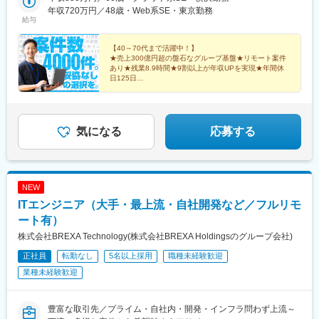
之島駅、千里中央駅(北大阪急行)、堺駅、守口駅、三田駅(兵庫
じて在宅勤務も可能です。【日本各地・過去のプロジェクト実
年収720万円／48歳・Web系SE・東京勤務
県)、姫路駅、明石駅、奈良駅、藤崎駅(福岡県)、薬院駅、西鉄福
給与
績】北海道、岩手、宮城、新潟、茨城、埼玉、千葉、東京、神奈
岡駅、小倉駅(福岡県)、東陽町駅、茅場町駅、門前仲町駅、小伝馬
川、山梨、岐阜、愛知、三重、静岡、滋賀、京都、大阪、兵庫、
町駅、国際展示場駅、豊洲駅、六本木一丁目駅、虎ノ門ヒルズ
奈良、広島、福岡、鹿児島、熊本、沖縄
【40～70代まで活躍中！】
駅、品川駅、品川シーサイド駅、五反田駅、勝どき駅、竹芝駅、
★売上300億円超の盤石なグループ基盤★リモート案件
汐留駅、田町駅(東京都)、新橋駅、大手町駅(東京都)、神保町駅、
あり★残業8.9時間★9割以上が年収UPを実現★年間休
九段下駅、竹橋駅、麹町駅、国会議事堂前駅、神谷町駅、御成門
日125日
常時4000件の案件をご用意。営業担当が、あなたの叶
駅、天王洲アイル駅、蒲田駅、渋谷駅、表参道駅、西新宿駅、初
えたい希望にマッチする案件を一緒に探します！
台駅、吉祥寺駅、三鷹駅、立川駅、八王子駅、北八王子駅、池袋
駅、京急川崎駅、関内駅、みなとみらい駅、新高島駅、湘南台
駅、長後駅、本厚木駅、さがみ野駅、東京駅、中野駅(東京都)、飯
気になる
応募する
田橋駅、目黒駅、府中駅(東京都)、小田急多摩センター駅、高田馬
場駅、市大医学部駅、野島公園駅、分倍河原駅、君津駅、武蔵小
杉駅、三軒茶屋駅、下北沢駅、札幌駅、盛岡駅、仙台駅、新潟
駅、水戸駅、さいたま新都心駅、甲府駅、岐阜駅、近鉄名古屋
NEW
駅、四日市駅、浜松駅、鹿児島中央駅前駅、県庁前駅(沖縄県)、新
ITエンジニア（大手・最上流・自社開発など／フルリモ
宿三丁目駅、西中島南方駅、上栄町駅、九条駅(京都府)、三宮駅
(神戸新交通)、熊本駅前駅、大江橋駅、松屋町駅、四ツ橋駅、海老
ート有）
江駅、大阪城公園駅、新福島駅、千里中央駅(大阪モノレール)、大
株式会社BREXA Technology(株式会社BREXA Holdingsのグループ会社)
小路駅、守口市駅、三田本町駅、山陽姫路駅、山陽明石駅、近鉄
正社員
転勤なし
5名以上採用
職種未経験歓迎
奈良駅、室見駅、渡辺通駅、天神駅、平和通駅、日本橋駅(東京
都)、越中島駅、馬喰横山駅、有明駅(東京都)、虎ノ門駅、北品川
業種未経験歓迎
駅、青物横丁駅、大崎広小路駅、浜松町駅、三田駅(東京都)、内幸
町駅、三越前駅、半蔵門駅、永田町駅、京急蒲田駅、外苑前駅、
都庁前駅、参宮橋駅、井の頭公園駅、立川北駅、京王八王子駅、
豊富な取引先／プライム・自社内・開発・インフラ問わず上流～