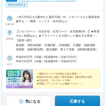
業種未経験歓迎
＜約2万件以上の案件から選択可能／AI・メタバースなど最新技術
案件も！＞開発・インフラ・社内SEなど
仕事内容
【フルリモート・完全在宅・在宅ワーク・在宅勤務OK！】★希望
のない転勤はなし★プライベートを大切にした働き方を実現！★
勤務地
東京・大阪・名古屋・北海道・福岡など全国の希望の勤務地で希
【最寄り駅】
望の働き方ができます！★入社後に本人希望で上京や地方への引
新宿駅、堺筋本町駅、矢場町駅、天神南駅、大通駅、南新宿駅、
っ越しした方も複数名いて、その人に合った働き方を実現！
本町駅、栄駅(愛知県)、渡辺通駅、西４丁目駅、栄町駅(愛知県)、
★U・Iターン歓迎★受動喫煙対策：あり（全拠点）【東京本社】
薬院駅、バスセンター前駅
東京都新宿区西新宿1-20-3 西新宿高木ビル8F└各線「新宿」駅よ
年収840万円（35歳／SE経験9年／月給70万円）
り徒歩5分【大阪支社】大阪府大阪市中央区安土町2-3-13 大阪国
年収720万円（28歳／SE経験8年／月給60万円）
給与
際ビルディング31F└各線「堺筋本町」駅より徒歩4分【名古屋支
社】愛知県名古屋市中区栄3-15-33 栄ガスビル13F└各線「栄」駅
より徒歩5分【福岡支社】福岡県福岡市中央区渡辺通5-14-12 南天
＼理想のキャリアを目指せる安心環境！／
★前給100%以上保証／案件単価の【還元率80％超】
神ビル3F└七隈線「天神南」駅より徒歩4分【北海道支社】北海道
★完全在宅、フルリモート可能！
札幌市中央区大通西1丁目14-2 桂和大通ビル50 9F└各線「大通」
★専属ヒアリングチームが徹底フォロー！
駅より徒歩3分
★取引先4000社以上の豊富な案件から選択可！
★年間休日130日／平均残業月6h！
気になる
応募する