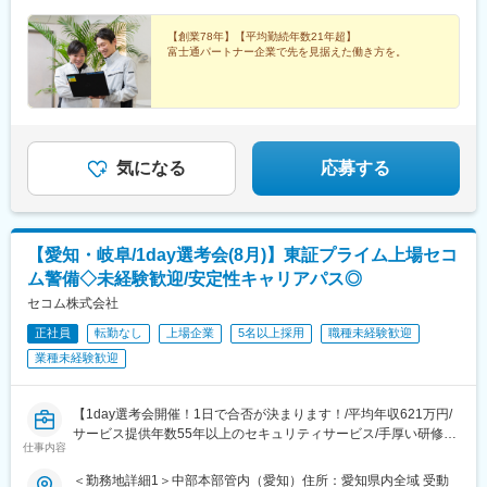
未経験スタートなので、実践で使えるスキルを指導致します。
時間外手当は含んでおりません
■希望休の取得しやすさ
【創業78年】【平均勤続年数21年超】
シフト制のため、毎月シフト提出時に希望をご提示していただけ
富士通パートナー企業で先を見据えた働き方を。
れば
比較的通りやすいです。
■キャリアアップ事例
営業としてキャリアを磨く方、社内でも飲食店勤務や教員、工場
勤務など未経験スタートからマネジャーや営業企画、マーケティ
ングなど多岐にわたるキャリアアップ例がございます。
気になる
応募する
変更の範囲：会社の定める業務
【愛知・岐阜/1day選考会(8月)】東証プライム上場セコ
ム警備◇未経験歓迎/安定性キャリアパス◎
セコム株式会社
正社員
転勤なし
上場企業
5名以上採用
職種未経験歓迎
業種未経験歓迎
【1day選考会開催！1日で合否が決まります！/平均年収621万円/
サービス提供年数55年以上のセキュリティサービス/手厚い研修と
仕事内容
整った評価制度】
＜勤務地詳細1＞中部本部管内（愛知）住所：愛知県内全域 受動