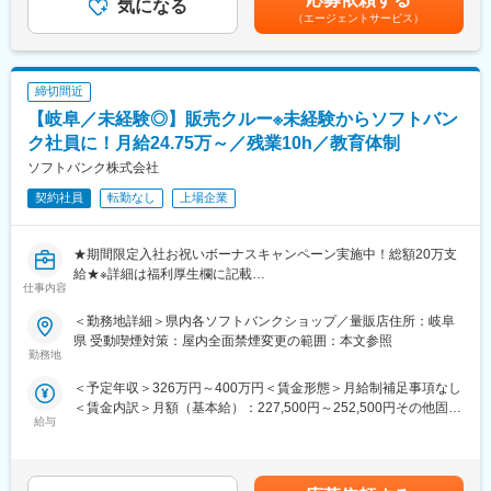
お金が詰まったり、機械が動かなくなったり等のトラブル対応を
気になる
https://bellpark-recruit.jp/company/nadeshicopj/
（エージェントサービス）
行ないます。
3)保守点検、セキュリティ強化の提案
各種セキュリティ機器を定期的にチェックし、異常があれば交換
を行ないます。またお客様からのご要望に合わせたセキュリティ
締切間近
強化のご相談なども行なっています。
【岐阜／未経験◎】販売クルー※未経験からソフトバン
■研修体制
ク社員に！月給24.75万～／残業10h／教育体制
入社時研修5日間を用意しており、その後は現場にてOJT研修を実
ソフトバンク株式会社
施します。
契約社員
転勤なし
上場企業
未経験で中途入社し活躍中の社員も多数在籍しており、業務が身
につくまで丁寧にフォローいたしますので、未経験からでも安心
の就業環境です。
★期間限定入社お祝いボーナスキャンペーン実施中！総額20万支
給★※詳細は福利厚生欄に記載
■仕事とプライベートの両立
仕事内容
■□社会人未経験、フリーター、高卒歓迎／未経験者から活躍でき
有給休暇のほか、男性社員においても仕事と子育ての調和が図り
る充実した研修制度完備／平均残10h／年間休日123日／正社員登
やすい雇用環境を整備するため、男性社員が配偶者の出産時に取
＜勤務地詳細＞県内各ソフトバンクショップ／量販店住所：岐阜
用制度(年間100名以上の正社員化実績)があり、総合職として通信
得できる慶弔休暇の日数を2日間へ延長しました。社員の将来のラ
県 受動喫煙対策：屋内全面禁煙変更の範囲：本文参照
事業以外でも活躍している方多数□■
勤務地
イフイベントによる離職の不安を軽減し、今を安心していきいき
と働くための制度がございます。
＜予定年収＞326万円～400万円＜賃金形態＞月給制補足事項なし
■業務内容
＜賃金内訳＞月額（基本給）：227,500円～252,500円その他固定
家電量販店、モール型店舗内のソフトバンク取扱いコーナーに
■同社について
給与
手当/月：20,000円＜月給＞247,500円～272,500円＜昇給有無＞
て、携帯電話を中心とした商材・各サービスの提案等を担当頂き
業界トップの売り上げ実績を誇り「あらゆる不安のない社会の実
無＜残業手当＞有＜給与補足＞※上記は予定年収のため異なる場合
ます。
現」を使命とするセコムグループ。
があります。■モデル年収販売クルー（契約社員／入社1年目）：
■業務の特徴
セキュリティ事業を中心に、防災事業、メディカル事業、保険事
年収326～400万円販売クルー（販売職正社員）：年収350～800