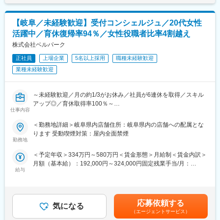
【岐阜／未経験歓迎】受付コンシェルジュ／20代女性
◆エスユーエスとはどんな会社？
株式会社エスユーエスは、IT・機械・電気電子分野の技術者派
活躍中／育休復帰率94％／女性役職者比率4割越え
遣、受託開発、最先端のXR（VR/AR/MR）・AI開発などを手がけ
株式会社ベルパーク
る総合エンジニアリング企業です。
名古屋オフィスにおいては約250名のエンジニアが在籍し、もの
正社員
上場企業
5名以上採用
職種未経験歓迎
づくりからシステム開発、AI・XR分野まで幅広く対応。常に最新
業種未経験歓迎
技術を取り入れ、
エンジニア一人ひとりのキャリアアップと活躍の場を提供してい
ます。
～未経験歓迎／月の約1/3がお休み／社員が6連休を取得／スキル
アップ◎／育休取得率100％～
仕事内容
◆エスユーエスの魅力
■職務内容：
・定着率85.96%
当社直営のソフトバンクショップで、お客様の受付対応、携帯電
＜勤務地詳細＞岐阜県内店舗住所：岐阜県内の店舗への配属とな
・月平均残業時間9.5時間程度
話やスマートフォンのサービスや商品案内といった仕事をお任せ
ります 受動喫煙対策：屋内全面禁煙
・年間休日125日
します。
勤務地
・有給消化率81.03％以上
※チームでコミュニケーションを取りながら仕事に取り組んで頂き
＜予定年収＞334万円～580万円＜賃金形態＞月給制＜賃金内訳＞
・資格取得金・資格取得奨励金・扶養家族の健康診断費用負担や
ます。
月額（基本給）：192,000円～324,000円固定残業手当/月：
婦人科検診毎年無料など、福利厚生充実
◇受付対応
給与
21,500円～36,200円（固定残業時間15時間0分/月）超過した時間
（※２年連続健康経営優良法人2024（大企業法人部門）に認定さ
◇サービス・商品のご案内、手続き
外労働の残業手当は追加支給＜月給＞213,500円～360,200円（一
れています。
◇便利な使い方のレクチャー
律手当を含む）＜昇給有無＞有＜残業手当＞有＜給与補足＞※ソフ
大手メーカーや大手SIer等のプロジェクト先もしくは自社受託プ
◇店頭ディスプレイづくり
トバンク認定資格を取得すると資格手当が追加支給されます。※上
ロジェクトでの開発業務をお任せします。
◇店内イベントの企画・実施 など
応募依頼する
気になる
記月収・年収はみなし残業手当含む加えた金額です。賞与：年2回
・エンジニアをサポートする部署がございます。名古屋拠点には
（エージェントサービス）
（6・12月）・昇給：年1回賞与とは別にインセンティブや特別賞
主に4名。技術的な部分でもサポートいたします！
★ライフイベントへの支援多数★