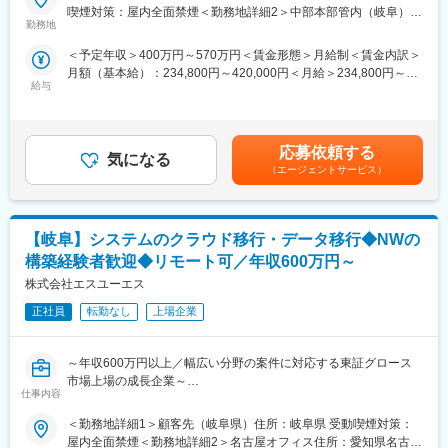
◆◇セコム1Day選考会のご案内◆◇
喫煙対策：屋内全面禁煙＜勤務地詳細2＞中部本部管内（岐阜）住
【拠点／開催日】
勤務地
所：岐阜県内全域 受動喫煙対策：屋内全面禁煙変更の範囲：会社
■対象者：愛知県内または岐阜県内 勤務希望（ビートエンジニア
の定める事業所
＜予定年収＞400万円～570万円＜賃金形態＞月給制＜賃金内訳＞
職）
月額（基本給）：234,800円～420,000円＜月給＞234,800円～
給与
420,000円＜昇給有無＞有＜残業手当＞有＜給与補足＞※ご年齢や
★開催日★
扶養の有無によって異なります賃金はあくまでも目安の金額であ
・8月6日 10:00～
り、選考を通じて上下する可能性があります。月給(月額)は固定手
・8月13日 10:00～
当を含めた表記です。
・8月14日 14:00～
応募依頼する
気になる
・8月22日 9:30～/13:30～
（エージェントサービス）
・8月24日 10:00～
★開催場所★
【岐阜】システムのクラウド移行・データ移行◆NWの
セコム（株）中部本部/愛知県名古屋市東区主税町2-9 セコム名古
屋ビル セコム中部本部5階会議室
構築経験者歓迎◆リモート可／年収600万円～
株式会社エスユーエス
■業務詳細
・駆け付け対処：個人宅やATM、交通事故現場へ駆けつけての一
正社員
転勤なし
上場企業
次対応。
・保守点検：センサーや電池の交換。
～年収600万円以上／幅広い分野の案件に対応する東証グロース
・その他：緊急対処、巡回、警備強化の提案等
市場上場の成長企業～
仕事内容
≪1day選考会概要≫
■業務内容：
通常1次面接をWeb、2次面接を対面で実施しておりますが、
＜勤務地詳細1＞顧客先（岐阜県）住所：岐阜県 受動喫煙対策：
大手企業様において、公共システムのクラウド移行／データ移行
1回の対面面接で選考を実施し、 2週間程度かかる期間を短縮でき
屋内全面禁煙＜勤務地詳細2＞名古屋オフィス住所：愛知県名古屋