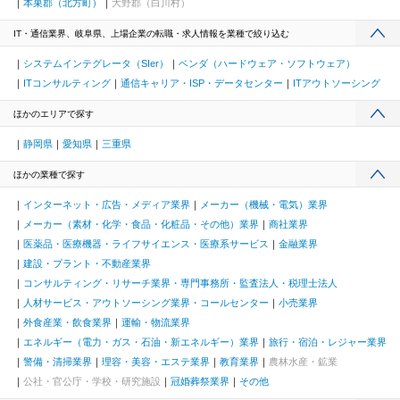
本巣郡（北方町）
大野郡（白川村）
IT・通信業界、岐阜県、上場企業の転職・求人情報を業種で絞り込む
システムインテグレータ（SIer）
ベンダ（ハードウェア・ソフトウェア）
ITコンサルティング
通信キャリア・ISP・データセンター
ITアウトソーシング
ほかのエリアで探す
静岡県
愛知県
三重県
ほかの業種で探す
インターネット・広告・メディア業界
メーカー（機械・電気）業界
メーカー（素材・化学・食品・化粧品・その他）業界
商社業界
医薬品・医療機器・ライフサイエンス・医療系サービス
金融業界
建設・プラント・不動産業界
コンサルティング・リサーチ業界・専門事務所・監査法人・税理士法人
人材サービス・アウトソーシング業界・コールセンター
小売業界
外食産業・飲食業界
運輸・物流業界
エネルギー（電力・ガス・石油・新エネルギー）業界
旅行・宿泊・レジャー業界
警備・清掃業界
理容・美容・エステ業界
教育業界
農林水産・鉱業
公社・官公庁・学校・研究施設
冠婚葬祭業界
その他