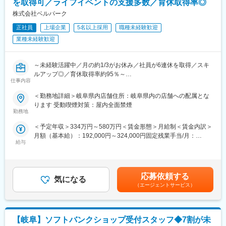
安な気持ちはよく理解できます。あなたが安心できるようしっか
を取得可／ライフイベントの支援多数／育休取得率◎
ノルマはなく「販売実績やお客様満足度」に関する目標を設定い
りとフォローします！同期入社の仲間はもちろん、先輩ともいい
株式会社ベルパーク
たします。
関係を築いていけるのがベルパークの魅力のひとつ。困った時は
販売目標は、チームとしての目標値が各クルーに分配される仕組
すぐに相談し合えて、互いに高め合いながら成長できます！
正社員
上場企業
5名以上採用
職種未経験歓迎
みのため、チームで協力し合い達成していく文化がございます。
・その為研修体制も充実！研修部が主催するコンプライアンス研
業種未経験歓迎
その他、定性観点でも詳細に目標設定を行うため、ご自身が日々
修、業務知識習得研修のほか、店舗配属後もスキルアップ・レベ
業務で意識することを明確に定め、やりがいや達成感をもって働
ルアップを支援するツールや環境が整っています。
ける環境です。
～未経験活躍中／月の約1/3がお休み／社員が6連休を取得／スキ
■この仕事の魅力：
ルアップ◎／育休取得率約95％～
■希望休取得
仕事内容
★ライフイベントへの支援多数★
■職務内容：
シフト制のため、毎月シフト提出時に希望をご提示していただけ
・年休実質128日！
当社直営のソフトバンクショップで、お客様の受付対応、携帯電
＜勤務地詳細＞岐阜県内店舗住所：岐阜県内の店舗への配属とな
れば、比較的通りやすい環境です。（土日祝出社必須）
・月1日の有給取得・連続休暇取得を推進中
話やスマートフォンのサービスや商品案内といった仕事をお任せ
ります 受動喫煙対策：屋内全面禁煙
・育休取得率100％／復帰率は94.1％！
します。
勤務地
変更の範囲：会社の定める業務
・保育園に預けて復職した場合⇒保育手当を支給（3歳まで）
※チームでコミュニケーションを取りながら仕事に取り組んで頂き
＜予定年収＞334万円～580万円＜賃金形態＞月給制＜賃金内訳＞
・お子さんが4歳に達するまで時短勤務可
ます。
月額（基本給）：192,000円～324,000円固定残業手当/月：
・時短とフルタイムをミックスして使えます『慣らしフルタイム
◇受付対応
給与
21,500円～36,200円（固定残業時間15時間0分/月）超過した時間
制度』あり
◇サービス・商品のご案内、手続き
外労働の残業手当は追加支給＜月給＞213,500円～360,200円（一
◇便利な使い方のレクチャー
律手当を含む）＜昇給有無＞有＜残業手当＞有＜給与補足＞※ソフ
（2）私たちベルパークは東証スタンダード上場企業。全国に300
◇店頭ディスプレイづくり
トバンク認定資格を取得すると資格手当が追加支給されます。※上
店以上の店舗を展開し、安定した経営基盤を誇ります。その為研
◇店内イベントの企画・実施 など
応募依頼する
気になる
記月収・年収はみなし残業手当含む加えた金額です。賞与：年2回
修体制も充実！研修部が主催するコンプライアンス研修、業務知
■この仕事の魅力：
（エージェントサービス）
（6・12月）・昇給：年1回賞与とは別にインセンティブや特別賞
識習得研修のほか、店舗配属後もスキルアップ・レベルアップを
★ライフイベントへの支援多数★
与も支給実績あり（2024年は30万円の追加支給を実施） 賃金は
支援するツールや環境が整っています。
（1）社員の男女比は【47％：53％】で、男女共にバランスよく
あくまでも目安の金額であり、選考を通じて上下する可能性があ
活躍しています。
ります。月給(月額)は固定手当を含めた表記です。
★スキルアップが叶えられる★
【岐阜】ソフトバンクショップ受付スタッフ◆7割が未
・月1日の有給取得・連続休暇取得を推進中