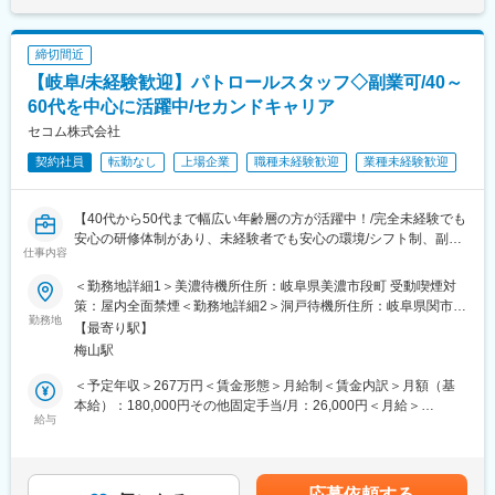
与も支給実績あり（2024年は30万円の追加支給を実施）賃金はあ
営業とサポート部署であなたをしっかりサポートします！
（1）社員の男女比は【49.4％：50.6％】で、男女共にバランスよ
くまでも目安の金額であり、選考を通じて上下する可能性があり
く活躍しています。
ます。月給(月額)は固定手当を含めた表記です。
最後に…
締切間近
・年休実質128日！
◎出向型の働き方に対してご不安をお持ちの方もご安心くださ
・月1日の有給取得・連続休暇取得を推進中
【岐阜/未経験歓迎】パトロールスタッフ◇副業可/40～
い。◎
・育休取得率100％／復帰率は94.1％！
60代を中心に活躍中/セカンドキャリア
弊社では勤務地・案件内容・働き方（リモート可否）など、すべ
・保育園に預けて復職した場合⇒保育手当を支給（3歳まで）
セコム株式会社
てご希望を丁寧に伺い、しっかり相談したうえで配属先を決定し
・お子さんが4歳に達するまで時短勤務可
ております。
・時短とフルタイムをミックスして使えます『慣らしフルタイム
契約社員
転勤なし
上場企業
職種未経験歓迎
業種未経験歓迎
一方的なご案内はいたしませんので、ご自身に合った環境でご活
制度』あり
躍いただけます。
・7割が未経験スタート★
・30歳時点で男女の年収差額が少ないランキング「第1位」
【40代から50代まで幅広い年齢層の方が活躍中！/完全未経験でも
変更の範囲：会社の定める業務
https://www.vorkers.com/hatarakigai/vol_104
安心の研修体制があり、未経験者でも安心の環境/シフト制、副業
仕事内容
・実際に活躍中の社員の声もCheck
もOKのためご都合に合わせたメリハリある働き方実現！/70歳ま
https://note.com/bellpark_saiyou/m/mb6d929dc2ddc
で勤務可】
＜勤務地詳細1＞美濃待機所住所：岐阜県美濃市段町 受動喫煙対
■業務概要
策：屋内全面禁煙＜勤務地詳細2＞洞戸待機所住所：岐阜県関市洞
（2）社員の男女比は【49.4％：50.6％】で、男女ともにバランス
基本的には事務所（室内）で待機いただき、センサー作動時やお
勤務地
戸市場 受動喫煙対策：屋内全面禁煙変更の範囲：会社の定める事
【最寄り駅】
よく活躍しています。当社では公正で透明度の高い評価制度を採
客様要請などがあった際に現場に向かってご対応いただきます。
業所
梅山駅
用しており、性別による評価の差異などは一切ありません！…で
すが、女性の場合は出産などのライフイベントが少なからずキャ
■業務詳細
＜予定年収＞267万円＜賃金形態＞月給制＜賃金内訳＞月額（基
リアに影響します。そのため当社でも女性管理職の数はまだまだ
1)緊急対応/センサーの異常信号やお客様からの要請
本給）：180,000円その他固定手当/月：26,000円＜月給＞
少ないのが実情です。そこで、様々なライフイベントを迎えても
「センサー感知・火災・救急・点検要請」などの対応がございま
給与
206,000円＜昇給有無＞有＜残業手当＞有賃金はあくまでも目安
やりがいを持って働き続けられる職場の実現を目指す「なでしこ
す。状況により警察や消防などと連携しながら適切な処置を行な
の金額であり、選考を通じて上下する可能性があります。月給(月
プロジェクト」や、ジェンダーバイアスに関する研修などを積極
います。
額)は固定手当を含めた表記です。
的に行っています！
2)ＡＴＭ障害対応/ご契約金融期間のＡＴＭに障害が発生した場合
応募依頼する
▼詳細はこちらから