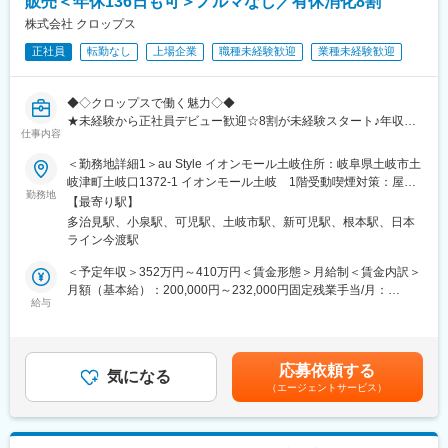
販売＜年休136日も可＞ノルマなし／有休消化8割
※2023年実績
販売スペースを企画したり、各プロジェクトのリーダー・メンバ
株式会社 クロップス
月平均残業時間22.9時間／産育休取得率100%／産育休復職率
ーとして活動したり。手を挙げれば自らのアイディアを形にする
94.1%／福利厚生の充実（保育手当、社員旅行等々）／4日以上の
チャンスがたくさんあります！単なる接客ではなく「感動接客」
正社員
転勤なし
上場企業
職種未経験歓迎
業種未経験歓迎
連休取得率86.8%
を目指しています。
★子育て支援：
育休後の職場復帰面談の徹底、保育育当（月額最大3万円、お子様
◆◇クロップスで働く魅力◇◆
■このお仕事の魅力
が3歳まで）、育児短時間勤務（実働5時間まで短縮可能）、育児
★未経験から正社員デビュー歓迎☆8割が未経験スタート♪年収
★7割が未経験スタートで活躍できる！
仕事内容
短時間勤務（6歳まで）、ベビーシッター補助
352万～／未経験でも安心の充実した研修体制
教える立場の先輩社員の7割が未経験スタートなので、入社時の不
★年休136日も可・有休消化85％と働きやさ◎長期連休OK！土日
安な気持ちはよく理解できます。入社後は1人1人にメンターがつ
＜勤務地詳細1＞au Style イオンモール土岐住所：岐阜県土岐市土
変更の範囲：会社の定める業務
休みも可
き、疑問や不安をすぐに解消できる環境を整えています。また、
岐津町土岐口1372-1 イオンモール土岐 1階受動喫煙対策：屋内
★上場企業の安定基盤／KDDI一次代理店／東海・関東で約90店舗
商品知識に関する研修はもちろん、入社年次に応じた研修やEラー
勤務地
全面禁煙＜勤務地詳細2＞au Style 多治見インター住所：岐阜県多
【最寄り駅】
展開の成長企業
ニングなどもあり、研修体制は非常に充実しています。【業界で
治見市光ケ丘 4丁目57-1 勤務地最寄駅：JR中央本線／多治見駅受
多治見駅、小泉駅、可児駅、土岐市駅、新可児駅、根本駅、日本
★ノルマなし！ビジネスマナーから学び直せる◎今後役に立つ知
も最高レベルの待遇】有給休暇や連休取得の推進や社員旅行の実
動喫煙対策：屋内全面禁煙＜勤務地詳細3＞au Style 可児下恵土住
ライン今渡駅
識や営業・対人スキル身につく
施、月額最高8万円の資格手当制度など、努力次第でキャリアアッ
所：岐阜県岐阜県可児市下恵土字広瀬6087-1 勤務地最寄駅：JR
★平均年齢30.7歳！若手中心で相談がしやすいフラットな職場◎
プ可能です。
太多線／可児駅受動喫煙対策：屋内全面禁煙変更の範囲：会社の
＜予定年収＞352万円～410万円＜賃金形態＞月給制＜賃金内訳＞
突発的な出勤などもないので安心◎
定める事業所
月額（基本給）：200,000円～232,000円固定残業手当/月：
★ライフイベントへの支援多数！
給与
31,297円～36,250円（固定残業時間20時間0分/月）超過した時間
■職務内容：
・年休実質128日！
外労働の残業手当は追加支給＜月給＞231,297円～268,250円（一
auショップでご来店されたお客様に対する接客・受付をお任せ致
・月1日の有給取得・連続休暇取得を推進中
律手当を含む）＜昇給有無＞有＜残業手当＞有＜給与補足＞■賞与
します
・育休取得率男女ともに95％／復帰率は89.1％！
年2回■昇給年1回■新入社員応援手当：試用期間17,000円/月（入
応募依頼する
■具体的には：
・保育園に預けて復職した場合⇒保育手当を支給（3歳まで）
気になる
社後、最大3ヶ月）、8,500円/月（試用期間終了後、3ヶ月）。試
（エージェントサービス）
・料金収納手続き
・お子さんが4歳に達するまで時短勤務可
用期間終了後、インセンティブ対象（月平均2万。最大12万）■モ
・料金プラン変更
・時短とフルタイムをミックスして使えます『慣らしフルタイム
デル年収：27歳（経験3年）：年収450万円32歳（経験4年）：年
・機種変更
制度』あり
収612万円賃金はあくまでも目安の金額であり、選考を通じて上
・新規契約