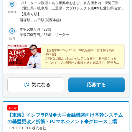
当者が3名常駐しておりますので、技術的な部分を含め何かあれば
＜U・Iターン歓迎＞名古屋拠点および、名古屋市内・東海三県
すぐに相談できる環境です。
（愛知県・岐阜県・三重県）のプロジェクト先■本社愛知県名古屋
勤務地
市中村区岩塚本通二丁目12番└名古屋市営地下鉄東山線「岩塚
【最寄り駅】
■当社について：
駅」より徒歩5分■第1開発センター愛知県名古屋市中村区岩塚町
岩塚駅、八田駅(関西本線)
当社は、IT・機械・電気電子分野の技術者派遣、受託開発、最先
一丁目16番└名古屋市営地下鉄東山線「岩塚駅」より徒歩3分■第2
端のXR（VR／AR／MR）・AI開発などを手がける総合エンジニ
開発センター愛知県名古屋市中村区並木一丁目212番└名古屋市営
年収538万円／28歳
アリング企業です。
地下鉄東山線「八田駅」より徒歩10分└名古屋市営地下鉄東山線
年収700万円／36歳・リーダー
給与
名古屋オフィスにおいては約250名のエンジニアが在籍し、もの
「岩塚駅」より徒歩13分★事業拡大に対応し、名古屋本社に隣接
づくりからシステム開発、AI・XR分野まで幅広く対応していま
する新自社ビルを2棟建設★ 広々とした新オフィスを次々に整
す。
備。働きやすい環境でしっかりと社員をサポートします。※各拠点
【定着率96.8%／20代・30代活躍中／有休取得率約
80％超】
常に最新技術を取り入れ、エンジニア一人ひとりのキャリアアッ
の受動喫煙防止対策：敷地内禁煙
AI時代に選ばれるエンジニアになるか、取り残される
プと活躍の場を提供しています。
か。AIドリブン開発への転換を進める環境で、開発力も
判断力も、市場価値も、アップデートする。
■当社の魅力：
◎定着率85.96%
◎年間休日125日
気になる
応募する
◎有給消化率81.03％以上
◎資格取得金・資格取得奨励金・扶養家族の健康診断費用負担や
婦人科検診毎年無料など、福利厚生充実（※2年連続健康経営優良
法人2024（大企業法人部門）に認定されています。
NEW
◎エンジニアサポート専任部署設置しています。名古屋オフィス
には4名常駐しており、エスユーエス社員の中でもベテランエンジ
【東海】インフラPM◆大手金融機関向け基幹システム
ニアが常駐しておりますので、将来的なキャリアだけでなく、技
の基盤更改／折衝・PJマネジメント◆グロース上場
術面等の悩みも含め常に相談できる環境です。
ＩＮＴＬＯＯＰ株式会社