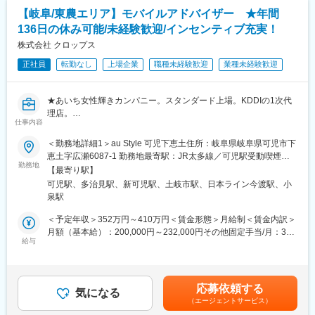
します。クライアントの売りたい商品を正確にチラシにし、クラ
方法をしっかり見て覚えていただきます。
【岐阜/東農エリア】モバイルアドバイザー ★年間
イアントから一般消費者のお客様の元へ情報を届ける架け橋とな
配属後は必ず教育担当の先輩がつきます。
136日の休み可能/未経験歓迎/インセンティブ充実！
る業務です。コツコツと積み重ねることが得意な方を歓迎しま
す。将来的には、クライアントの販促促進の企画立案や実行など
株式会社 クロップス
■インセンティブ・資格手当：
もお任せします。
売上のインセンティブや、接客のインセンティブで月々2～3万円
正社員
転勤なし
上場企業
職種未経験歓迎
業種未経験歓迎
※中途入社者が8割以上のため、中途入社のハンデは一切ありませ
が月給にプラスされるケースもあります。
ん！
また3つあるKDDI（キャリア）の資格試験に合格すると、その時
点からずっと、1つの資格取得ごとに月々資格手当1万円を支給。
★あいち女性輝きカンパニー。スタンダード上場。KDDIの1次代
■当社について：
頑張れば頑張るほど、年収が1年目から、最大で30～40万円ほど
理店。
流通小売業に特化し、顧客先常駐でクライアントに深く入り込む
仕事内容
も増える可能性もあります
★社員の平均年齢は30.7歳！9割近くが20~30代です。第二新卒歓
現場スタイルで事業を拡大しています。当社は流通小売業に特化
迎
＜勤務地詳細1＞au Style 可児下恵土住所：岐阜県岐阜県可児市下
し、「コスト」「効率」「マーケティング」など、さまざまな面
恵土字広瀬6087-1 勤務地最寄駅：JR太多線／可児駅受動喫煙対
から販売促進を総合的に支援する会社です。売上500億円～3000
変更の範囲：会社の定める業務
■職務内容：
勤務地
策：屋内全面禁煙＜勤務地詳細2＞au Style イオンモール土岐住
億円規模の顧客に対し、年間販促計画の立案からメディア制作、
【最寄り駅】
au Style／UQスポットのいずれかの店舗でお客様のニーズに合わ
所：岐阜県土岐市土岐津町土岐口1372-1 イオンモール土岐 1階
実施、効果検証までの一連の業務を、クライアントのオフィス内
可児駅、多治見駅、新可児駅、土岐市駅、日本ライン今渡駅、小
せた商品提案をお任せします
受動喫煙対策：屋内全面禁煙変更の範囲：会社の定める事業所
に当社スタッフが常駐する独自のスタイルで行っています。この
泉駅
■職務内容：
強力な現場力に基づくプロジェクトマネジメント力と稀有なビジ
・新規の契約手続き
＜予定年収＞352万円～410万円＜賃金形態＞月給制＜賃金内訳＞
ネスモデルが評価され、厳しい環境下でも堅調な成長を続けてい
・機種変更
月額（基本給）：200,000円～232,000円その他固定手当/月：300
ます。現在では、日本国内に15拠点、海外には中国にも拠点を構
・プランの見直しの相談
給与
円固定残業手当/月：31,297円～36,250円（固定残業時間20時間0
えています。
・スマホケース、充電器など関連商品の販売
分/月）超過した時間外労働の残業手当は追加支給＜月給＞
・動画コンテンツやキャッシュレスサービスなどの提案
231,597円～268,550円（一律手当を含む）＜昇給有無＞有＜残業
変更の範囲：会社の定める業務
・イベント会場での集客業務や提案営業
手当＞有＜給与補足＞■賞与年2回■昇給年1回■新入社員応援手
応募依頼する
気になる
当：試用期間17,000円/月（入社後、最大3ヶ月）、8,500円/月
（エージェントサービス）
■求める人物像：
（試用期間終了後、3ヶ月）。試用期間終了後、インセンティブ対