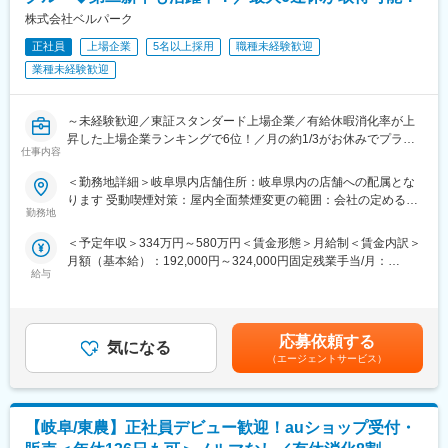
★20代・30代中心に活躍中！
識習得研修のほか、店舗配属後もスキルアップ・レベルアップを
株式会社ベルパーク
若手を中心に、男女ともにバランス良く活躍しています。
支援するツールや環境が整っています。
先輩が後輩を教育する風土が根付いており、「初めはわからない
正社員
上場企業
5名以上採用
職種未経験歓迎
ことだらけで当然」というスタンスでフォローしているので、新
★スキルアップが叶えられる★
業種未経験歓迎
しい方もなじみやすいはず！
年4回の「ソフトバンク認定資格試験」で資格を取得したら、最高
■仕事の魅力：
月額8万円（年額96万円）の資格手当を追加支給！
★店舗ごとに裁量があり、店長の判断で店舗運営を行えるのが特
※試験の合格率・保有率はともに約90％
～未経験歓迎／東証スタンダード上場企業／有給休暇消化率が上
徴です。例えば催事やショッピングモールのイベントに参加して
※会社をあげて合格までしっかりサポートします
昇した上場企業ランキングで6位！／月の約1/3がお休みでプライ
仕事内容
くじ引きキャンペーンを行ったり、折込チラシの配布を決定する
ベートも充実／6日連休も取得可能／育休取得率男女ともに95％
のも店長の発案によるもの。自分のアイディアが売上につながり
／ソフトバンクの携帯販売TOPクラス代理店～
＜勤務地詳細＞岐阜県内店舗住所：岐阜県内の店舗への配属とな
ます。
ります 受動喫煙対策：屋内全面禁煙変更の範囲：会社の定める事
★満足の待遇
ソフトバンクショップの店舗スタッフとして、携帯電話の新規販
勤務地
業所
給与例：
売・機 種変更、修理の案内、最適な料金プラン、付帯サービスの
＜予定年収＞334万円～580万円＜賃金形態＞月給制＜賃金内訳＞
店舗責任者：年収550万円／マネージャー：年収700万円／課長：
提案、店内のPOP作成など 、接客や店舗運営業務全般をお任せし
月額（基本給）：192,000円～324,000円固定残業手当/月：
年収800万円
ます。
給与
21,500円～36,200円（固定残業時間15時間0分/月）超過した時間
※ソフトバンク認定資格取得による手当（1～8万円／月・年額96
外労働の残業手当は追加支給＜月給＞213,500円～360,200円（一
万円）年間4回ある資格試験で4種類の認定資格を取得することで
■業務内容：
律手当を含む）＜昇給有無＞有＜残業手当＞有＜給与補足＞※ソフ
月給にプラスして手当が支給。
当社直営のソフトバンクショップで、お客様の受付対応、携帯電
トバンク認定資格を取得すると資格手当が追加支給されます。※上
・エグゼクティブショップディレクター：8万円
話やスマートフォンのサービスや商品案内といった仕事をお任せ
応募依頼する
気になる
記月収・年収はみなし残業手当含む加えた金額です。賞与：年2回
・ショップエキスパート・ショップディレクター：6万円
します。
（エージェントサービス）
（6・12月）・昇給：年1回賞与とは別にインセンティブや特別賞
・チーフアドバイザー：3万円
◇受付対応
与も支給実績あり（2024年は30万円の追加支給を実施）賃金はあ
・アドバイザー：1万円
◇サービス・商品のご案内、手続き
くまでも目安の金額であり、選考を通じて上下する可能性があり
試験内容は商品知識・接客・直近の販売実績などが評価対象とな
◇便利な使い方のレクチャー
ます。月給(月額)は固定手当を含めた表記です。
ります。合格率81.8%！
【岐阜/東農】正社員デビュー歓迎！auショップ受付・
◇店頭ディスプレイづくり
★プライベートの充実
◇店内イベントの企画・実施 など