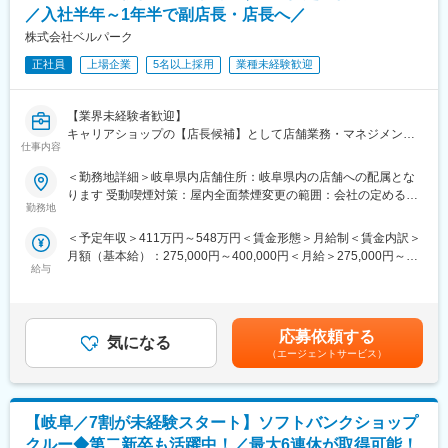
※試験の合格率・保有率はともに約90％
安な気持ちはよく理解できます。
／入社半年～1年半で副店長・店長へ／
※会社をあげて合格までしっかりサポートします
あなたが安心できるようしっかりとフォローします！同期入社の
株式会社ベルパーク
仲間はもちろん、先輩ともいい関係を築いていけるのがベルパー
クの魅力のひとつ。
正社員
上場企業
5名以上採用
業種未経験歓迎
困った時はすぐに相談し合えて、互いに高め合いながら成長でき
ます！
【業界未経験者歓迎】
・その為研修体制も充実！研修部が主催するコンプライアンス研
キャリアショップの【店長候補】として店舗業務・マネジメント
修、業務知識習得研修のほか、店舗配属後もスキルアップ・レベ
仕事内容
全般をお任せ♪
ルアップを支援するツールや環境が整っています。
■職務内容：
＜勤務地詳細＞岐阜県内店舗住所：岐阜県内の店舗への配属とな
ソフトバンクショップの店長候補として、雇入れ直後はキャリア
■この仕事の魅力：
ります 受動喫煙対策：屋内全面禁煙変更の範囲：会社の定める事
ショップのマネージャー候補として、店舗業務や店舗マネジメン
★ライフイベントへの支援多数★
勤務地
業所
トをお任せ致します。入社後まずはクルーを経験。接客業務／カ
（1）社員の男女比は【49.4％：50.6％】で、男女共にバランスよ
＜予定年収＞411万円～548万円＜賃金形態＞月給制＜賃金内訳＞
ウンター業務／店舗業務などの業務をお任せし、業務に慣れてい
く活躍しています。
月額（基本給）：275,000円～400,000円＜月給＞275,000円～
ただきます。入社半年～１年半を目処に経験を積んだ後は、副店
・年休実質128日！
給与
400,000円＜昇給有無＞有＜残業手当＞有＜給与補足＞※ソフトバ
長・店長として店舗運営をお任せします。
・月1日の有給取得・連続休暇取得を推進中
ンク認定資格を取得すると資格手当が追加支給されます。※上記月
具体的には…
・育休取得率100％／復帰率は94.1％！
収・年収は時間外勤務手当を月30時間想定として加えた金額で
・スタッフの育成
・保育園に預けて復職した場合⇒保育手当を支給（3歳まで）
す。賞与：年2回（6・12月）・昇給：年1回賞与とは別にインセ
・シフト管理
・お子さんが4歳に達するまで時短勤務可
応募依頼する
気になる
ンティブや特別賞与も支給実績あり（2024年は30万円の追加支給
・売上管理
・時短とフルタイムをミックスして使えます『慣らしフルタイム
（エージェントサービス）
を実施）賃金はあくまでも目安の金額であり、選考を通じて上下
・商品管理
制度』あり
する可能性があります。月給(月額)は固定手当を含めた表記です。
・販売促進
・広告宣伝の企画立案
（2）私たちベルパークは東証スタンダード上場企業。全国に300
【岐阜／7割が未経験スタート】ソフトバンクショップ
など
店以上の店舗を展開し、安定した経営基盤を誇ります。その為研
■配属先の編成：
修体制も充実！研修部が主催するコンプライアンス研修、業務知
クルー◆第二新卒も活躍中！／最大6連休が取得可能！