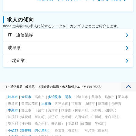
求人の傾向
dodaに掲載中の求人に関するデータを、カテゴリごとにご紹介します。
IT・通信業界
岐阜県
上場企業
IT・通信業界、岐阜県、上場企業の転職・求人情報をエリアで絞り込む
岐阜市
大垣市
高山市
多治見市
関市
中津川市
美濃市
瑞浪市
羽島市
恵那市
美濃加茂市
土岐市
各務原市
可児市
山県市
瑞穂市
飛騨市
本巣市
郡上市
下呂市
海津市
揖斐郡（揖斐川町、大野町、池田町）
加茂郡（坂祝町、富加町、川辺町、七宗町、八百津町、白川町、東白川村）
安八郡（神戸町、輪之内町、安八町）
羽島郡（岐南町、笠松町）
不破郡（垂井町、関ケ原町）
養老郡（養老町）
可児郡（御嵩町）