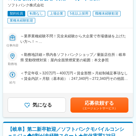
・「AI」×「VR」×「システム開発」それぞれの有識者から学べる
後もスキルアップ・レベルアップを支援するツールや環境が整っ
ソフトバンク株式会社
経験と、何よりこれらをかけ合わせたキャリアパスがあります。
ています。
契約社員
転勤なし
上場企業
5名以上採用
職種未経験歓迎
■成長できる環境：
★スキルアップが叶えられる★
業種未経験歓迎
・多様なエンジニアが市場価値ある人財として活躍できる『エン
年4回の「ソフトバンク認定資格試験」で資格を取得したら、最高
ジニアの技術・人間の育成を行う社会人学校』という事業モデル
月額8万円（年額96万円）の資格手当を追加支給！
を中核に、人材や技術に関するサービスを提供します。
※試験の合格率は87.6％
～業界業種経験不問！完全未経験から大企業で市場価値を上げた
・成長意欲を応援する制度をご用意しています。
※会社をあげて合格までしっかりサポートします!
い方へ！～
仕事内容
●社会人未経験・フリーター・高卒等幅広く歓迎！
■就業環境：
こちらもご覧ください！（実際に活躍する社員のインタビューも
●研修充実で完全未経験でも安心！入社後や配属後等様々な研修を
＜勤務地詳細＞県内各ソフトバンクショップ／量販店住所：岐阜
◇研修・教育制度
ございます！）
ご用意
県 受動喫煙対策：屋内全面禁煙変更の範囲：本文参照
エンジニアのスキルUPやキャリア形成のため、社員一人ひとりに
https://note.com/bellpark_saiyou
●携帯電話（スマートフォン）を中心とした商材・各サービスの提
勤務地
適した教育プランを用意。社内研修だけでなく、社外の研修機関
案等を幅広くお任せ
＜予定年収＞320万円～400万円＜賃金形態＞月給制補足事項なし
と連携することで、各技術分野の専門技術・複合技術・応用技
●平均残業10h／年休123日／年間100名以上の正社員化実績有の
＜賃金内訳＞月額（基本給）：247,340円～272,340円その他固定
術・最新技術など、幅広い技術領域をサポートしています。
登用制度完備／東証プライム上場
給与
手当/月：16,000円＜月給＞263,340円～288,340円＜昇給有無＞
◇社内にキャリアサポーターが４名在籍（うち２名は元エンジニ
有＜残業手当＞有＜給与補足＞※上記は予定年収のため異なる場合
ア）しているため、営業とは別でしっかりフォローします。
■業務内容
があります。賃金はあくまでも目安の金額であり、選考を通じて
◇福利厚生・待遇
家電量販店、モール型店舗内のソフトバンク取扱いコーナーに
上下する可能性があります。月給(月額)は固定手当を含めた表記で
家賃補助制度、福利厚生サービス加入(全国保養所完備)、優秀社員
て、携帯電話を中心とした商材・各サービスの提案等を担当頂き
応募依頼する
気になる
す。
表彰制度、健康診断制度、社内イベントなどあり
ます。
（エージェントサービス）
■AR/VRの自社開発：
■業務詳細
直近ではグループ会社クロスリアリティを設立し、AR/VR領域の
・接客業務
世界的リーダー企業・EON Reality社と業務提携！同社の「EON-
【岐阜】第二新卒歓迎／ソフトバンクモバイルコンシ
・販促ツール作成（例：POP作成）
XR プラットフォーム」を強みに、最先端のVRソリューションを
・店頭キャンペーン企画
ェルジュ◆9割が未経験スタート★年休実質128日