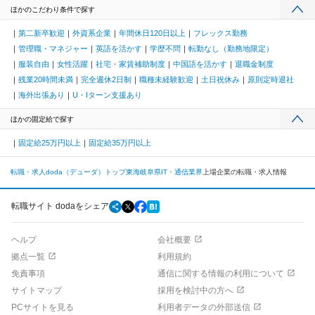
ほかのこだわり条件で探す
第二新卒歓迎
外資系企業
年間休日120日以上
フレックス勤務
管理職・マネジャー
英語を活かす
学歴不問
転勤なし（勤務地限定）
服装自由
女性活躍
社宅・家賃補助制度
中国語を活かす
退職金制度
残業20時間未満
完全週休2日制
職種未経験歓迎
土日祝休み
原則定時退社
海外出張あり
U・Iターン支援あり
ほかの固定給で探す
固定給25万円以上
固定給35万円以上
転職・求人doda（デューダ）トップ
東海
岐阜県
IT・通信業界
上場企業の転職・求人情報
転職サイト dodaをシェア
ヘルプ
会社概要
拠点一覧
利用規約
免責事項
通信に関する情報の利用について
サイトマップ
採用を検討中の方へ
PCサイトを見る
利用者データの外部送信