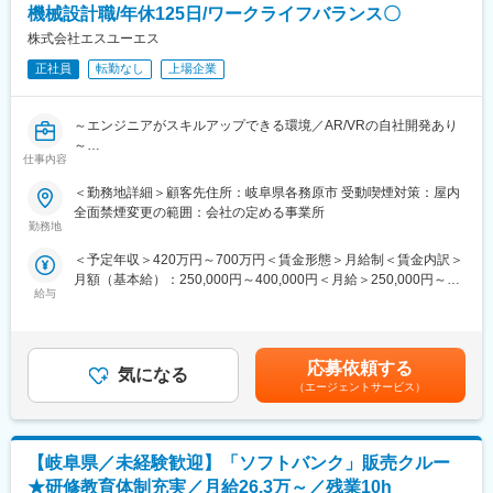
安な気持ちはよく理解できます。
機械設計職/年休125日/ワークライフバランス〇
★働き方◎
あなたが安心できるようしっかりとフォローします！同期入社の
・有給・連休取得を推進！月に最低1日の有給取得推進
株式会社エスユーエス
仲間はもちろん、先輩ともいい関係を築いていけるのがベルパー
・育休実績：取得率：約95％／復帰率89.1％
クの魅力のひとつ。
正社員
転勤なし
上場企業
・ショップ勤務者 4連休超取得率：86.8％
困った時はすぐに相談し合えて、互いに高め合いながら成長でき
ます！
～エンジニアがスキルアップできる環境／AR/VRの自社開発あり
・研修体制も充実！研修部が主催するコンプライアンス研修、業
～
務知識習得研修のほか、店舗配属後もスキルアップ・レベルアッ
仕事内容
プを支援するツールや環境が整っています。
■業務内容：
＜勤務地詳細＞顧客先住所：岐阜県各務原市 受動喫煙対策：屋内
機械系設計者として、下記業務のいずれかをお任せします。
■この仕事の魅力
全面禁煙変更の範囲：会社の定める事業所
（1）自衛隊ヘリコプタのトランスミッション設計（CATIA）
★ライフイベントへの支援多数★
勤務地
（2）自衛隊輸送機のコックピット内デジタル化に伴う電気設計
（1）社員の男女比【47％：53％】で、男女共にバランスよく活
＜予定年収＞420万円～700万円＜賃金形態＞月給制＜賃金内訳＞
（CATIA）
躍しています。
月額（基本給）：250,000円～400,000円＜月給＞250,000円～
※こちらの案件以外にも様々な案件があります。是非貴方の「やり
・年休実質128日！
給与
400,000円＜昇給有無＞有＜残業手当＞有＜給与補足＞※スキル・
たい」をお教え下さい。
・月1日の有給取得・連続休暇取得を推進中
経験年数、年齢等、最大限考慮いたします。■賞与：年2回（1～3
【変更の範囲：会社の定める業務】
・育休取得率約95％／復帰率は89.1％！
ヶ月分/回）賃金はあくまでも目安の金額であり、選考を通じて上
・保育園に預けて復職した場合⇒保育手当を支給（3歳まで）
下する可能性があります。月給(月額)は固定手当を含めた表記で
■当社の特徴・魅力：
・お子さんが4歳に達するまで時短勤務可
応募依頼する
気になる
す。
・システム開発以外でも、日本指折りのデータサイエンティスト
・時短とフルタイムをミックスして使えます『慣らしフルタイム
（エージェントサービス）
の方とパートナーシップを結んだAIプロジェクトやAI人材育成も
制度』あり
行っています。
・メタバース領域でも、AR／VR事業で世界的実績を誇るEON
（2）ベルパークは東証スタンダード上場企業。全国に300店以上
【岐阜県／未経験歓迎】「ソフトバンク」販売クルー
Realityのノウハウや育成カリキュラムを扱える専属契約を結んだ
の店舗を展開し、安定した経営基盤を誇ります。研修体制も充
グループ会社「クロスリアリティ」を有しています。
実！コンプライアンス研修、業務知識習得研修のほか、店舗配属
★研修教育体制充実／月給26.3万～／残業10h