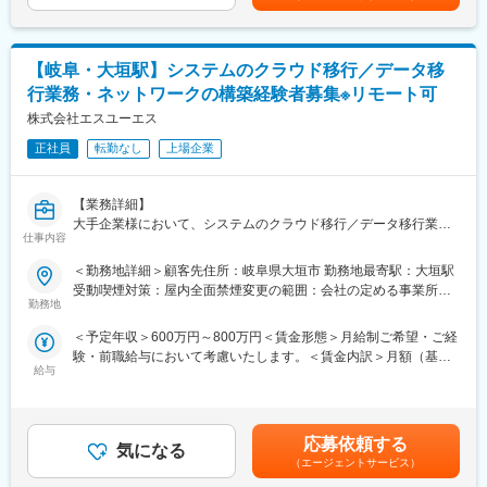
■賞与：年1回（前年度実績：1か月分）賃金はあくまでも目安の
金額であり、選考を通じて上下する可能性があります。月給(月額)
■やりがい・魅力：
は固定手当を含めた表記です。
当社で「チラシ」掲載商品の管理や打合わせをお願いします。ク
【岐阜・大垣駅】システムのクラウド移行／データ移
ライアントの売りたい商品を正確にチラシにし、お客様の元へ情
行業務・ネットワークの構築経験者募集※リモート可
報を届ける架け橋となる業務です。コツコツと積み重ねることが
得意な方を歓迎します。将来的には、クライアントの販促促進の
株式会社エスユーエス
企画立案や実行などもお任せします。
正社員
転勤なし
上場企業
※中途入社者が8割以上のため、中途入社のハンデは一切ありませ
ん！
【業務詳細】
変更の範囲：会社の定める業務
大手企業様において、システムのクラウド移行／データ移行業務
仕事内容
となります。
※リモート一部可
＜勤務地詳細＞顧客先住所：岐阜県大垣市 勤務地最寄駅：大垣駅
※出張、現地の夜間作業あり
受動喫煙対策：屋内全面禁煙変更の範囲：会社の定める事業所
勤務地
（リモートワーク含む）
【勤務地】
＜予定年収＞600万円～800万円＜賃金形態＞月給制ご希望・ご経
大垣駅からバス
験・前職給与において考慮いたします。＜賃金内訳＞月額（基本
※車通勤をご希望の方は一度面接内でご相談ください。
給与
給）：300,000円～500,000円＜月給＞300,000円～500,000円＜
昇給有無＞有＜残業手当＞有＜給与補足＞※給与詳細は経験・能
※人員充足となった場合は、
力・前職給与等を踏まえて決定■昇給：年1回（4月）■賞与：年2
ご経験ご希望に沿った他業務を相談させていただく場合がござい
回（7月・12月） 昨年度実績：約3.4ヶ月／年賃金はあくまでも
ます。
応募依頼する
気になる
目安の金額であり、選考を通じて上下する可能性があります。月
（エージェントサービス）
給(月額)は固定手当を含めた表記です。
WEBにて実施のカジュアルな面接（1回）になります。