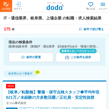
会員登録
ログイン
気になる
メニュー
IT・通信業界、岐阜県、上場企業
の転職・求人検索結果
175
条件で並び替え
件
現在の検索条件
[勤務地]岐阜県 [業種]IT・通信業界 [詳細条件](会社・職場の環境)上場企業
新着求人をいつでもチェック
条件の変更
この条件を保存
岐阜県
のみで募集中
NEW
【岐阜／転勤無】警備・保守点検スタッフ◆平均年収
621万／未経験の方多数活躍／正社員・安定性抜群
セコム株式会社