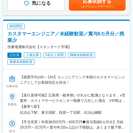
店頭で使う販促ツール作成や、店頭キャンペーン企画などに積極
応募依頼する
業、地理空間情報サービス事業、BPO・ICT事業の6つの領域で事
気になる
万円スーパーバイザー（販売職正社員）年収350～690万円エリア
的に携わって頂きます。また、接客業務だけでなく、店頭で使用
業を展開し、海外では１６の国と地域に進出しています。
（エージェントサービス）
マネージャー（総合職正社員）年収400～1,000万円賃金はあくま
する販促ツールやPOP作成、キャンペーン企画などセールス向上
でも目安の金額であり、選考を通じて上下する可能性がありま
の為の各種プロモーションをお任せすることもあります。
変更の範囲：会社の定める業務
す。月給(月額)は固定手当を含めた表記です。
■入社後の流れ/キャリアパス
締切間近
まず店頭での接客からスタートし、後輩指導やリーダー業務もゆ
くゆくお任せ致します。正社員登用後はマネジメントやメンバー
カスタマーエンジニア／未経験歓迎／賞与6カ月分／残
教育など、クルーを統括するなどのステップアップが可能です。
業少
総合職として本部各部署の様々な部門に就くチャンスもありま
扶桑電通株式会社【スタンダード市場】
す。
■正社員登用制度について
正社員
上場企業
5名以上採用
職種未経験歓迎
年2回正社員登用試験あり、実際に契約社員から正社員になった社
業種未経験歓迎
員も多数います。自身の成長とその成果をしっかりと評価しま
す。
■教育体制
【残業平均10h～15h】エンジニアリング本部のカスタマーエンジ
未経験の方にも手厚くフォローし、早期に一人前となるフォロー
ニアとしてお客様対応を担当！
を致します。入社時の研修を筆頭に各種研修制度を充実させ、社
仕事内容
内情報共有にも強みを持っています。ご経験が無い方でもソフト
【直行直帰可能】広島県・岐阜県いずれかに配属となります。※営
バンクの一員として丁寧にサポートします。
業所・カストマサービスセンター勤務で入社した場合、1年間は近
●基礎研修
勤務地
い県の支店勤務となる場合あり※全国転勤あり※敷地内全面禁煙※
【最寄り駅】
クルーに欠かせないビジネスマナーや接客スキルを学んで頂きま
フィールド業務のため、直行直帰も可能です。■中国支店広島県広
す。現場経験豊富な社員が研修講師を務め、実務に基づいた丁寧
比治山下駅、東大垣駅、段原一丁目駅、比治山橋駅
島市南区段原南1-3-53 広島イーストビル■大垣カストマサービス
な指導をします。
課岐阜県大垣市加賀野4-1-7 ソフトピアジャパンセンター
【手当充実！年収例350万円～600万円◆賞与実績6カ月分】月給
●OJT研修
20万円～32万円＋賞与年2回※上記の下限額は、あくまで最下限の
売り場の先輩と徐々に仕事を覚えていただきます。多くの先輩が
給与
給与です※前職の経験・能力を最大限考慮の上、決定いたします※