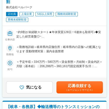
割
を身に付けられます。
先輩が後輩を教育する風土が根付いており、「初めはわからない
株式会社ベルパーク
ことだらけで当然」というスタンスでフォローしているので、新
■働き方
しい方もなじみやすいはず！
正社員
上場企業
5名以上採用
職種未経験歓迎
勤務例：
■仕事の魅力：
業種未経験歓迎
月：日勤、火：日勤、水：日勤、木：休、金：夜勤、土：夜勤明
★店舗ごとに裁量があり、店長の判断で店舗運営を行えるのが特
け休み、日：休
徴です。例えば催事やショッピングモールのイベントに参加して
週平均労働時間39時間と働きやすい環境です。
くじ引きキャンペーンを行ったり、折込チラシの配布を決定する
~約9割が未経験スタート★年休実質128日！6連休も取得可♪◆安
※原則夜勤は連続2日まで
のも店長の発案によるもの。自分のアイディアが売上につながり
定した経営基盤◎~
ます。
仕事内容
変更の範囲：会社の定める業務
★満足の待遇
■職務内容
給与例：
＜勤務地詳細＞岐阜県内店舗住所：岐阜県内の店舗への配属とな
当社直営のソフトバンクショップで、お客様の受付対応、携帯電
店舗責任者：年収550万円／マネージャー：年収700万円／課長：
ります 受動喫煙対策：屋内全面禁煙
話やスマートフォンのサービスや商品案内といった仕事をお任せ
勤務地
年収800万円
します。
＜ 社員の年収例 ＞
＜予定年収＞334万円～580万円＜賃金形態＞月給制＜賃金内訳＞
※チームでコミュニケーションを取りながら仕事に取り組んで頂き
年収643万円（月給41万円＋賞与2回／29歳 店長職 経験2年）
月額（基本給）：206,286円～360,161円固定残業手当/月：
ます。
年収678万円（月給44万円＋賞与2回／31歳 店長職 経験3年）
給与
21,500円～36,200円（固定残業時間15時間0分/月）超過した時間
◇受付対応
※ソフトバンク認定資格取得による手当（1～8万円／月・年額96
外労働の残業手当は追加支給＜月給＞227,786円～396,361円（一
◇サービス・商品のご案内、手続き
万円）年間4回ある資格試験で4種類の認定資格を取得することで
律手当を含む）＜昇給有無＞有＜残業手当＞有＜給与補足＞※ソフ
◇便利な使い方のレクチャー
月給にプラスして手当が支給。
トバンク認定資格を取得すると資格手当が追加支給されます。※上
◇店頭ディスプレイづくり
応募依頼する
・エグゼクティブショップディレクター：8万円
気になる
記月収・年収はみなし残業手当含む加えた金額です。賞与：年2回
◇店内イベントの企画・実施など
（エージェントサービス）
・ショップエキスパート・ショップディレクター：6万円
（6・12月）・昇給：年1回賞与とは別にインセンティブや特別賞
・チーフアドバイザー：3万円
与も支給実績あり（2025年は30万円の追加支給を実施） 賃金は
■研修体制充実♪
・アドバイザー：1万円
あくまでも目安の金額であり、選考を通じて上下する可能性があ
・約9割が未経験スタート★
試験内容は商品知識・接客・直近の販売実績などが評価対象とな
ります。月給(月額)は固定手当を含めた表記です。
【岐阜・各務原】◆輸送機等のトランスミッションの
教える立場の先輩社員の7割が未経験スタートなので、入社時の不
ります。合格率約88%！