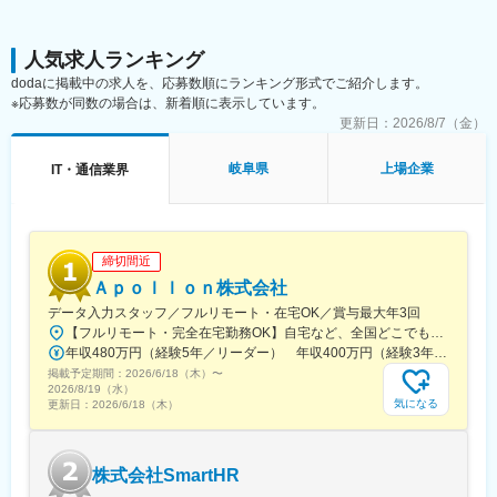
・開発言語：Python
・FW：Django
・DB：MariaDB
人気求人ランキング
dodaに掲載中の求人を、応募数順にランキング形式でご紹介します。
■営業支援システム開発
※応募数が同数の場合は、新着順に表示しています。
・開発環境：AWS
更新日：
2026/8/7（金）
・開発言語：Java
・FW：Spring boot
岐阜県
上場企業
IT・通信業界
・DB：PostgreSQL
■大手商社の新規ECサイト開発
・開発環境：AWS
・開発言語：PHP
締切間近
・FW：Laravel
Ａｐｏｌｌｏｎ株式会社
・DB：MySQL
データ入力スタッフ／フルリモート・在宅OK／賞与最大年3回
【フルリモート・完全在宅勤務OK】自宅など、全国どこでもあなたが働きやすい場所で働けます★転居を伴う転勤なし★全国47都道府県どこからでも応募OK【本社】東京都新宿区山吹町130番地の15 茜ビル2-A＜アクセス＞有楽町線「江戸川橋駅」、東西線「東西線」より徒歩10分※受動喫煙対策：あり
■クロスプラットフォームでの顧客管理アプリ開発
年収480万円（経験5年／リーダー） 年収400万円（経験3年／メンバー）
・開発環境：AWS
掲載予定期間：
・開発言語：JavaScript、Kotlin、Swift
2026/6/18（木）
〜
2026/8/19（水）
・FW：ReactNative
気になる
更新日：
2026/6/18（木）
■職務の魅力：
・いずれのプロジェクトにおいても、プロジェクトの推進・管理
株式会社SmartHR
の役割を担って頂きます。クライアントの折衝および案件拡大に
向けた営業活動についても活躍の場を提供することができます。