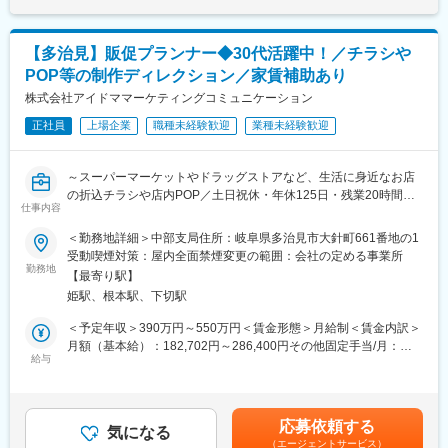
与も支給実績あり（2024年は30万円の追加支給を実施） 賃金は
（1）社員の男女比は【47％：53％】で、男女共にバランスよく
■働き方：
あくまでも目安の金額であり、選考を通じて上下する可能性があ
活躍しています。
ワークライフバランスが整っています。毎月9～11日間の休日が
ります。月給(月額)は固定手当を含めた表記です。
【多治見】販促プランナー◆30代活躍中！／チラシや
・月1日の有給取得・連続休暇取得を推進中
確保されております。毎月3日間は、好きな日を指定出来る「希望
・育休取得率95％／復帰率は約90％！
POP等の制作ディレクション／家賃補助あり
休」制度もあり、土日や連続での希望を出すことも可能
・保育園に預けて復職した場合⇒保育手当を支給（3歳まで）
・年休120日＋リフレッシュ休暇＋月1回の有給取得推奨で年間
株式会社アイドママーケティングコミュニケーション
・お子さんが4歳に達するまで時短勤務可
130日以上の休日可能
・時短とフルタイムをミックスして使えます『慣らしフルタイム
正社員
上場企業
職種未経験歓迎
業種未経験歓迎
・残業は平均23.4時間程
制度』あり
・有給消化率85％以上
・7割が未経験スタート★
・2連休・3連休も取得できます
～スーパーマーケットやドラッグストアなど、生活に身近なお店
・30歳時点で男女の年収差額が少ないランキング「第1位」
・2ヶ月前に申請すれば10日間以上の長期連休も取得可能
の折込チラシや店内POP／土日祝休・年休125日・残業20時間程
https://www.vorkers.com/hatarakigai/vol_104
仕事内容
度／東証スタンダード上場～
・実際に活躍中の社員の声もCheck
変更の範囲：会社の定める業務
https://note.com/bellpark_saiyou/m/mb6d929dc2ddc
＜勤務地詳細＞中部支局住所：岐阜県多治見市大針町661番地の1
■業務内容：
受動喫煙対策：屋内全面禁煙変更の範囲：会社の定める事業所
流通小売業（スーパーマーケットやドラッグストア等）に特化
（2）社員の男女比は【47％：53％】で、男女ともにバランスよ
勤務地
【最寄り駅】
し、さまざまな面から販売促進（売上UP）をトータル支援する当
く活躍しています。当社では公正で透明度の高い評価制度を採用
姫駅、根本駅、下切駅
社にて、「企画営業・販促プランナー」のお仕事をお任せしま
しており、性別による評価の差異などは一切ありません！…です
す。
が、女性の場合は出産などのライフイベントが少なからずキャリ
＜予定年収＞390万円～550万円＜賃金形態＞月給制＜賃金内訳＞
アに影響します。そのため当社でも女性管理職の数はまだまだ少
月額（基本給）：182,702円～286,400円その他固定手当/月：
■業務詳細：
ないのが実情です。そこで、男女問わず様々なライフイベントを
給与
45,000円固定残業手当/月：72,298円～105,218円（固定残業時間
＜お客様の売上に直結！チラシ・POP等を用いて販売促進＞
迎えてもやりがいを持って働き続けられる職場の実現を目指す
30時間0分/月）超過した時間外労働の残業手当は追加支給＜月給
◇大手スーパーマーケットチェーンの折込チラシ、店内POPなど
為、産育休の取得や復帰支援を積極的に行っています！
＞300,000円～436,618円（一律手当を含む）＜昇給有無＞有＜残
の制作に関するディレクション業務全般
▼詳細はこちらから
業手当＞有＜給与補足＞■入社祝金制度あり入社時に20万円、試
応募依頼する
◇クライアントとの打合せ、原稿管理、制作指示、校正などを行
https://bellpark-recruit.jp/company
気になる
用期間終了後に10万円。合計30万円を支給します。■昇給：年1回
（エージェントサービス）
います。