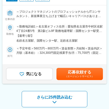
・本プロジェクトでは、金融業界特有の高いセキュリティ要件に
対応した設計・運用の知識が求められます。システムの安定稼働
～プロジェクトマネジメントのプロフェッショナルからITコンサ
を支える重要なプロジェクトであり、経験豊富なエンジニアと共
ルタント、新規事業立ち上げまで幅広いキャリアパスがありま
に、インフラの設計・構築・運用を推進しています。また、10名
仕事内容
す！～
以上のチームマネジメント経験を積むことが可能です。
・オンプレからクラウドへの移行を含むモダナイゼーション施策
＜勤務地詳細1＞名古屋オフィス住所：愛知県名古屋市中村区名駅
■業務概要
も視野に入れており、最新技術に触れながらプロジェクトを推進
4丁目24番5号 第2森ビル9F 勤務地最寄駅：国際センター駅受動
INTLOOPでは客先常駐案件、あるいは受託開発案件においてプロ
することが可能です。
勤務地
喫煙対策：屋内全面禁煙＜勤務地詳細2＞顧客先住所：愛知県、岐
【最寄り駅】
ジェクトをリードする立場をお任せできるエンジニアを募集して
阜県、三重県（基本は名古屋市内となります） 受動喫煙対策：屋
名鉄名古屋駅、国際センター駅、近鉄名古屋駅
います。
■キャリアステップ：
内全面禁煙
プロジェクト管理スキルを高めたい、専門性を軸にしてITコンサ
将来的にはチームリーダーやマネージャーポジションへのキャリ
＜予定年収＞560万円～800万円＜賃金形態＞月給制＜賃金内訳＞
ルタントへのキャリアチェンジにご興味をお持ちの方からのご応
アアップも可能です。
月額（基本給）：324,300円固定残業手当/月：75,700円（固定残
募も歓迎しております。
また、当社にはコンサル事業部やPMO事業部があり上流を中心と
給与
業時間45時間0分/月）超過した時間外労働の残業手当は追加支給
するプロジェクトマネジメント（PMO）に特化したキャリアもあ
＜月給＞400,000円（一律手当を含む）＜昇給有無＞有＜残業手
■業務詳細
り、成長にあわせて選択肢の多い環境でもあります。 （例：ITコ
当＞有＜給与補足＞※年齢、経験、能力に応じて、当社規定により
いずれのプロジェクトにおいても、プロジェクトの推進・管理の
ンサルタント、PMO PM／PL、SE（開発エンジニア） 、業務系
決定します。■昇給：年2回■業績連動賞与：業績により支給の可
応募依頼する
役割を担って頂きます。クライアントの折衝および案件拡大に向
開発エンジニア、Web系開発エンジニア、AI（先端技術）エンジ
気になる
能性あり賃金はあくまでも目安の金額であり、選考を通じて上下
（エージェントサービス）
けた営業活動についても活躍の場を提供することができます。
ニア、自社サービス開発エンジニア）
する可能性があります。月給(月額)は固定手当を含めた表記です。
技術あるいは業務分析などご自身の現在のスキルやキャリアプラ
ンを踏まえた案件へのアサインを行い、個人の成長と会社の成長
をかみ合わせる環境が整っています。
さらに25件読み込む
【プロジェクト例】
■自社サービス(Webラーニングシステム)開発
・開発環境：AWS