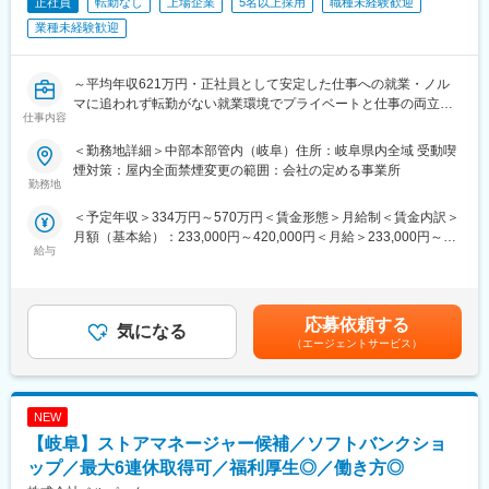
正社員
転勤なし
上場企業
5名以上採用
職種未経験歓迎
業種未経験歓迎
～平均年収621万円・正社員として安定した仕事への就業・ノル
マに追われず転勤がない就業環境でプライベートと仕事の両立が
仕事内容
できる環境～
＜勤務地詳細＞中部本部管内（岐阜）住所：岐阜県内全域 受動喫
■業務概要
煙対策：屋内全面禁煙変更の範囲：会社の定める事業所
機械警備サービスに携わるスタッフを「ビートエンジニア
勤務地
（BE）」と呼んでいます。
＜予定年収＞334万円～570万円＜賃金形態＞月給制＜賃金内訳＞
ご契約先に設置された防犯センサーが異常を検知した際や、火災
月額（基本給）：233,000円～420,000円＜月給＞233,000円～
信号、救急信号を受信した際に、コントロールセンターの指示で
給与
420,000円＜昇給有無＞有＜残業手当＞有賃金はあくまでも目安
いち早く現地に駆けつけ、安全を確保するのが主な役割です。社
の金額であり、選考を通じて上下する可能性があります。月給(月
会の安心を守り、お客様と顔を合わせるセコムの最前線の仕事で
額)は固定手当を含めた表記です。
す。
被害の拡大防止や未然の防止が目的のため危険を冒すことはござ
応募依頼する
気になる
いません。
（エージェントサービス）
■業務詳細
・駆け付け対処：個人宅やATM、交通事故現場へ駆けつけての一
NEW
次対応。
・保守点検：センサーや電池の交換。
【岐阜】ストアマネージャー候補／ソフトバンクショ
・その他：緊急対処、巡回、警備強化の提案等
ップ／最大6連休取得可／福利厚生◎／働き方◎