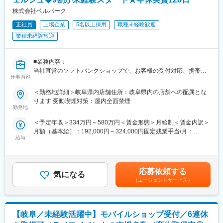
提供しています。ゆくゆく希望の方には最先端VRの勉強会なども
・セールス向上に向けた各種プロモーション
株式会社ベルパーク
参加も可能になり、新しい技術を身につけるチャンスにもなりま
す。
■入社後の流れ／研修
正社員
上場企業
5名以上採用
職種未経験歓迎
まず入社4日間ほど導入研修を実施いたします。
業種未経験歓迎
変更の範囲：会社の定める業務
現場経験豊富な社員が研修講師を務め、基本的なビジネスマナー
や商材知識、店頭での立ち振る舞い等、実務に基づいた丁寧な指
導のもと、基礎的な内容から学んでいただきます。
■業務内容：
その後は店舗配属となり、長年に渡るノウハウ等を凝縮した実践
当社直営のソフトバンクショップで、お客様の受付対応、携帯電
仕事内容
形式のフォローアップ(OJT)研修や先輩社員とのロールプレイン
話やスマートフォンのサービスや商品案内といった仕事をお任せ
グ、eラーニング研修等を通して、着実に成長できる環境をご用意
します。
＜勤務地詳細＞岐阜県内店舗住所：岐阜県内の店舗への配属とな
してます。
◇受付対応
ります 受動喫煙対策：屋内全面禁煙
◇サービス・商品のご案内、手続き
勤務地
■キャリアパス
◇便利な使い方のレクチャー
＜予定年収＞334万円～580万円＜賃金形態＞月給制＜賃金内訳＞
まず1人前の接客技術を身に着けていただき、徐々に後輩指導やリ
◇店頭ディスプレイづくり
月額（基本給）：192,000円～324,000円固定残業手当/月：
ーダー業務もお任せいたします。
◇店内イベントの企画・実施 など
給与
21,500円～36,200円（固定残業時間15時間0分/月）超過した時間
さらに正社員登用後は店舗マネジメントやエリアマネジメント、
販売スペースを企画したり、各プロジェクトのリーダー・メンバ
外労働の残業手当は追加支給＜月給＞213,500円～360,200円（一
ジョブポスティング制度を活用して営業企画やマーケティング、
ーとして活動したり。手を挙げれば自らのアイディアを形にする
律手当を含む）＜昇給有無＞有＜残業手当＞有＜給与補足＞※ソフ
グループ企業でご活躍いただく等、多岐にわたるキャリアアップ
チャンスがたくさんあります！単なる接客ではなく「感動接客」
トバンク認定資格を取得すると資格手当が追加支給されます。※上
が目指せます。
を目指しています。お客様の生活をより便利に・豊かにするため
応募依頼する
気になる
記月収・年収はみなし残業手当含む加えた金額です。賞与：年2回
に、より丁寧なコンサルテイングが求められます。
（エージェントサービス）
（6・12月）・昇給：年1回賞与とは別にインセンティブや特別賞
■正社員登用制度
与も支給実績あり（2024年は30万円の追加支給を実施）賃金はあ
半年に1回（年2回）受験いただくことができ、
■研修体制充実
くまでも目安の金額であり、選考を通じて上下する可能性があり
全国で年間100名以上の方が正社員化されております。
・9割が未経験スタート★
ます。月給(月額)は固定手当を含めた表記です。
【岐阜／未経験活躍中】モバイルショップ受付／6連休
教える立場の先輩社員の9割が未経験スタートなので、入社時の不
■目標設定