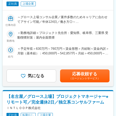
正社員
上場企業
～グロース上場コンサル企業／案件多数のためキャリアに合わせ
てアサイン可能／年休124日／働き方◎～
仕事内容
■職務概要：
＜勤務地詳細＞プロジェクト先住所：愛知県、岐阜県、三重県 受
インフラ更改プロジェクトのプロジェクトマネジャーとして、大
動喫煙対策：屋内全面禁煙
手金融企業の基幹システムを支えるインフラ環境の最適化を推進
勤務地
していただきます。
＜予定年収＞630万円～760万円＜賃金形態＞月給制＜賃金内訳＞
PMとして、上流工程の設計からプロジェクト管理、ステークホル
月額（基本給）：450,000円～542,857円＜月給＞450,000円～
ダーとの調整までを担当し、大規模プロジェクトのマネジメント
給与
542,857円＜昇給有無＞有＜残業手当＞有＜給与補足＞■賞与：年
スキルを高められる環境です。
2回（各月給1ヶ月分）■昇給：年2回（年2回の人事評価により昇
給の可能性あり）賃金はあくまでも目安の金額であり、選考を通
■具体的には：
じて上下する可能性があります。月給(月額)は固定手当を含めた表
・基盤系プロジェクトのPM業務（金融システムにおけるインフラ
応募依頼する
気になる
記です。
更改プロジェクトの管理全般）
（エージェントサービス）
・メンバーの工数管理、課題管理、進捗管理（10名以上のメンバ
ーを統括し、プロジェクトを円滑に進行）
・成果物レビュー（設計書・運用ドキュメント等の品質チェック
【名古屋／グロース上場】プロジェクトマネージャー※
を実施）
・ステークホルダーへの報告や交渉業務（エンドクライアント・
リモート可／完全週休2日／独立系コンサルファーム
パートナー企業と調整し、PJ成功に向けた意思決定を推進）
ＩＮＴＬＯＯＰ株式会社
■業務の特徴：
正社員
転勤なし
上場企業