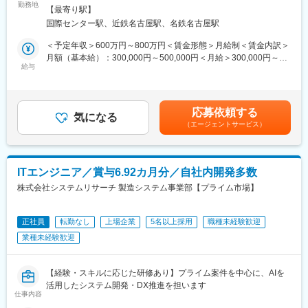
業務となります。
る選考会です。
勤務地
市中村区名駅3丁目22番8号 大東海ビル7階 受動喫煙対策：屋内
【最寄り駅】
また選考結果もすぐにお伝えいたします。
全面禁煙
国際センター駅、近鉄名古屋駅、名鉄名古屋駅
■特徴：
◎リモート一部可能です。
■セコムにおけるビートエンジニアについて
＜予定年収＞600万円～800万円＜賃金形態＞月給制＜賃金内訳＞
※出張、夜間作業（突発的）があります。
・4,000名以上が在籍しており、平均年齢は30代後半と若手～シ
月額（基本給）：300,000円～500,000円＜月給＞300,000円～
ニアまで幅広く活躍しています。
給与
500,000円＜昇給有無＞有＜残業手当＞有＜給与補足＞※給与詳細
■勤務地について：
20代、30代で50％を占めており若手の方が多く活躍しておりま
は経験・能力・前職給与等を踏まえて決定します。■昇給：年1回
大垣駅からバス※車通勤をご希望の方は一度面接内でご相談くださ
す。
（4月）■賞与：年2回（7月・12月）昨年度実績：約3.4ヶ月／年■
い。
・シフト制となり、日勤と夜勤がございます。シフトは1か月単位
給与例：40代：年収700万円・月給39万円＋賞与4ヶ月／年（経験
応募依頼する
で組んでおります。
気になる
24年）賃金はあくまでも目安の金額であり、選考を通じて上下す
（エージェントサービス）
※人員充足となった場合は、ご経験ご希望に沿った他業務を相談さ
る可能性があります。月給(月額)は固定手当を含めた表記です。
せていただく場合がございます。
変更の範囲：会社の定める業務
■所属について：
ITエンジニア／賞与6.92カ月分／自社内開発多数
東海ソリューション部 エンジニアリング課
株式会社システムリサーチ 製造システム事業部【プライム市場】
■組織構成（名古屋拠点）：
名古屋オフィス所属のエンジニアは約250名（2025年6月時点）
正社員
転勤なし
上場企業
5名以上採用
職種未経験歓迎
（内訳：ITエンジニア5割、組込エンジニア2割、機械エンジニア2
業種未経験歓迎
割、電気1割）
受託開発チームはそのうち約30名、20代～50代の幅広い年齢層の
方が活躍しています。
【経験・スキルに応じた研修あり】プライム案件を中心に、AIを
（女性の方も多く、メンバーがほぼ女性のプロジェクトもござい
活用したシステム開発・DX推進を担います
ます）
仕事内容
社内にはベテランのマネージャー、エンジニアサポート部署の担