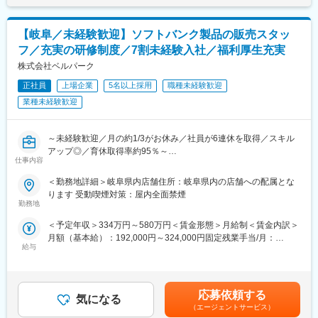
・目標数字に向き合い、達成に向けて行動できる方
象（月平均2万。最大12万）■モデル年収：27歳（経験3年）：年
・前向き・ポジティブに仕事に取り組める方
収450万円32歳（経験4年）：年収612万円賃金はあくまでも目安
・成長意欲があり、収入アップやキャリアアップを目指したい方
の金額であり、選考を通じて上下する可能性があります。月給(月
【岐阜／未経験歓迎】ソフトバンク製品の販売スタッ
・チームで仕事をする事にやりがいを感じる方
額)は固定手当を含めた表記です。
フ／充実の研修制度／7割未経験入社／福利厚生充実
■教育体制：
株式会社ベルパーク
同社では「人材育成」と 「社員教育」に力を入れております。
正社員
上場企業
5名以上採用
職種未経験歓迎
KDDI様主催の研修を最大限に活用することはもちろん、当社なら
業種未経験歓迎
ではの研修制度も多数ありますので、未経験でも安心してくださ
い。
～未経験歓迎／月の約1/3がお休み／社員が6連休を取得／スキル
■インセンティブ・資格手当：
アップ◎／育休取得率約95％～
売上のインセンティブや、接客のインセンティブで月々2～3万円
仕事内容
■職務内容：
が月給にプラスされるケースもあります（最大12万円/月）。また
当社直営のソフトバンクショップで、お客様の受付対応、携帯電
3つあるKDDIの資格試験に合格すると、その時点から1つの資格取
＜勤務地詳細＞岐阜県内店舗住所：岐阜県内の店舗への配属とな
話やスマートフォンのサービスや商品案内といった仕事をお任せ
得ごとに月々資格手当1万円を支給。
ります 受動喫煙対策：屋内全面禁煙
します。
勤務地
※チームでコミュニケーションを取りながら仕事に取り組んで頂き
■多様なキャリアアップ：
＜予定年収＞334万円～580万円＜賃金形態＞月給制＜賃金内訳＞
ます。
基本的には「スタッフ→副店長→店長→本社キャリア」のステッ
月額（基本給）：192,000円～324,000円固定残業手当/月：
◇受付対応
プでキャリアを積んでいきます
給与
21,500円～36,200円（固定残業時間15時間0分/月）超過した時間
◇サービス・商品のご案内、手続き
【キャリア例】
外労働の残業手当は追加支給＜月給＞213,500円～360,200円（一
◇便利な使い方のレクチャー
・店舗マネージャー（戦略・組織管理）
律手当を含む）＜昇給有無＞有＜残業手当＞有＜給与補足＞※ソフ
◇店頭ディスプレイづくり
・教育担当（研修企画・育成）
トバンク認定資格を取得すると資格手当が追加支給されます。※上
◇店内イベントの企画・実施 など
応募依頼する
・法人営業（通信・OA機器の提案）
気になる
記月収・年収はみなし残業手当含む加えた金額です。賞与：年2回
◎ 社内公募などでキャリアチェンジも可能
（エージェントサービス）
（6・12月）・昇給：年1回賞与とは別にインセンティブや特別賞
★ライフイベントへの支援多数★