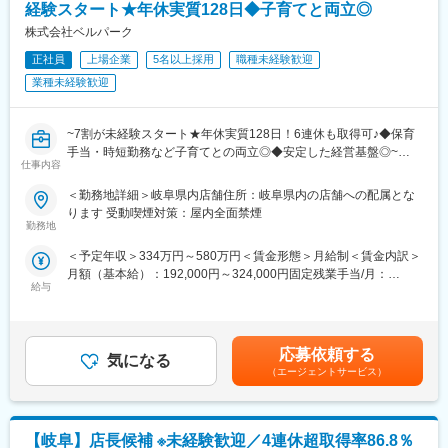
年4回の「ソフトバンク認定資格試験」で資格を取得したら、最高
・育休取得率約95％／復帰率は89.1％！
経験スタート★年休実質128日◆子育てと両立◎
月額8万円（年額96万円）の資格手当を追加支給！
・保育園に預けて復職した場合⇒保育手当を支給（3歳まで）
株式会社ベルパーク
※試験の合格率・保有率はともに約90％
・お子さんが4歳に達するまで時短勤務可
※会社をあげて合格までしっかりサポートします
・時短とフルタイムをミックスして使えます『慣らしフルタイム
正社員
上場企業
5名以上採用
職種未経験歓迎
制度』あり
業種未経験歓迎
・7割が未経験スタート★
・30歳時点で男女の年収差額が少ないランキング「第1位」
https://www.vorkers.com/hatarakigai/vol_104
~7割が未経験スタート★年休実質128日！6連休も取得可♪◆保育
・実際に活躍中の社員の声もCheck
手当・時短勤務など子育てとの両立◎◆安定した経営基盤◎~
仕事内容
https://note.com/bellpark_saiyou/m/mb6d929dc2ddc
■職務内容：
＜勤務地詳細＞岐阜県内店舗住所：岐阜県内の店舗への配属とな
（2）教える立場の先輩社員の7割が未経験スタートなので、入社
当社直営のソフトバンクショップで、お客様の受付対応、携帯電
ります 受動喫煙対策：屋内全面禁煙
時の不安な気持ちはよく理解できます。だから、あなたが安心で
話やスマートフォンのサービスや商品案内といった仕事をお任せ
勤務地
きるようしっかりとフォローします！同期入社の仲間はもちろ
します。
＜予定年収＞334万円～580万円＜賃金形態＞月給制＜賃金内訳＞
ん、先輩ともいい関係を築いていけるのがベルパークの魅力のひ
※チームでコミュニケーションを取りながら仕事に取り組んで頂き
月額（基本給）：192,000円～324,000円固定残業手当/月：
とつ。困った時はすぐに相談し合えて、互いに高め合いながら成
ます。
給与
21,500円～36,200円（固定残業時間15時間0分/月）超過した時間
長できます！
◇受付対応
外労働の残業手当は追加支給＜月給＞213,500円～360,200円（一
★スキルアップが叶えられる★
◇サービス・商品のご案内、手続き
律手当を含む）＜昇給有無＞有＜残業手当＞有＜給与補足＞※ソフ
年4回の「ソフトバンク認定資格試験」で資格を取得したら、最高
◇便利な使い方のレクチャー
トバンク認定資格を取得すると資格手当が追加支給されます。※上
月額8万円（年額96万円）の資格手当を追加支給！
◇店頭ディスプレイづくり
応募依頼する
気になる
記月収・年収はみなし残業手当含む加えた金額です。賞与：年2回
■認定資格取得
◇店内イベントの企画・実施 など
（エージェントサービス）
（6・12月）・昇給：年1回賞与とは別にインセンティブや特別賞
1．エグゼクティブディレクター：8万円
与も支給実績あり（2024年は30万円の追加支給を実施）賃金はあ
2．ショップエキスパート/ショップディレクター：6万円
■研修体制充実♪
くまでも目安の金額であり、選考を通じて上下する可能性があり
3．チーフアドバイザー：3万円
・7割が未経験スタート★
ます。月給(月額)は固定手当を含めた表記です。
4．アドバイザー：1万円
【岐阜】店長候補 ※未経験歓迎／4連休超取得率86.8％
教える立場の先輩社員の7割が未経験スタートなので、入社時の不