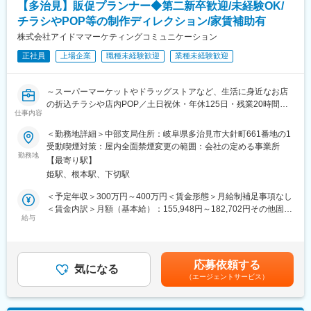
下する可能性があります。月給(月額)は固定手当を含めた表記で
【多治見】販促プランナー◆第二新卒歓迎/未経験OK/
・故障対応
★スキルアップが叶えられる！
す。
チラシやPOP等の制作ディレクション/家賃補助有
店内のレイアウトやPOPもみんなで企画したりしています。
年4回の「ソフトバンク認定資格試験」で資格を取得したら、最高
株式会社アイドママーケティングコミュニケーション
月額8万円（年額96万円）の資格手当を追加支給！
■働き方：
※試験の合格率・保有率はともに約90％
正社員
上場企業
職種未経験歓迎
業種未経験歓迎
休日の制度がしっかりしているため、毎月9～11日間の休日が確
※会社をあげて合格までしっかりサポートします
保されております。
毎月3日間は、好きな日を指定出来る「希望休」制度もあり、土日
変更の範囲：会社の定める業務
～スーパーマーケットやドラッグストアなど、生活に身近なお店
や連続での希望を出すことも可能。
の折込チラシや店内POP／土日祝休・年休125日・残業20時間程
・年休120日＋リフレッシュ休暇(5連休)＋月1回の有給取得推奨で
仕事内容
度／東証スタンダード上場～
年間130日以上の休みは可能
＜勤務地詳細＞中部支局住所：岐阜県多治見市大針町661番地の1
・残業は平均23.4時間程度
■業務内容：
受動喫煙対策：屋内全面禁煙変更の範囲：会社の定める事業所
・有給消化率85％以上
流通小売業に特化し、さまざまな側面から販売促進を総合的に支
勤務地
・産育休取得率100％（復帰後は時短勤務など応相談）
【最寄り駅】
援する当社で、「企画営業・販促プランナー」のお仕事をお任せ
・2連休・3連休も取得できます
姫駅、根本駅、下切駅
します。
・2ヶ月前に申請すれば10日間以上の長期連休も取得できます
＜予定年収＞300万円～400万円＜賃金形態＞月給制補足事項なし
■業務詳細：
＜賃金内訳＞月額（基本給）：155,948円～182,702円その他固定
■評価制度：
＜お客様の売上に直結！チラシ・POP等を用いて販売促進＞
給与
手当/月：30,000円～45,000円固定残業手当/月：59,052円～
販売力やお客さまから声も評価の対象にしています。
◇大手スーパーマーケットチェーンの折込チラシ、店内POPなど
72,298円（固定残業時間30時間0分/月）超過した時間外労働の残
優秀店長賞をはじめとした表彰制度など、目に見える形でクリア
の制作に関するディレクション業務全般
業手当は追加支給＜月給＞245,000円～300,000円（一律手当を含
に評価します。
◇クライアントとの打合せ、原稿管理、制作指示、校正などを行
む）＜昇給有無＞有＜残業手当＞有＜給与補足＞■入社祝金制度あ
応募依頼する
います。
気になる
り入社時に20万円、試用期間終了後に10万円。合計30万円を支給
■入社後：
（エージェントサービス）
します。■昇給：年1回■賞与：年1回（前年度実績：1か月分）賃
・入社後～3か月：まずは料金プラン、機種変更、端末の使用方法
■やりがい・魅力：
金はあくまでも目安の金額であり、選考を通じて上下する可能性
の説明など、一つひとつ学びます。
当社で「チラシ」や「POP」掲載商品の管理や打合わせをお願い
があります。月給(月額)は固定手当を含めた表記です。
その後、教育担当の先輩の横で仕事を見学。接客の流れやご案内