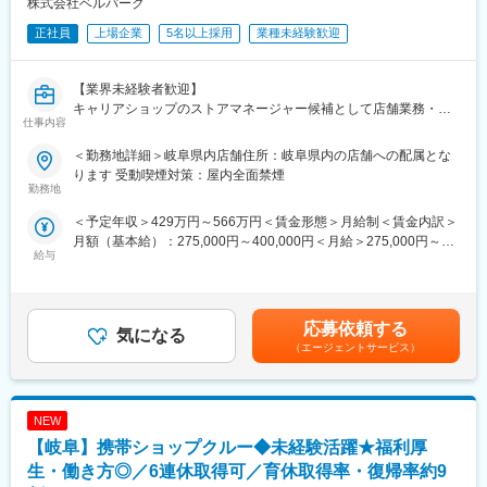
株式会社ベルパーク
■セコムで働く魅力
★評価制度※平均年収621万
正社員
上場企業
5名以上採用
業種未経験歓迎
資格級や年齢により毎年昇給のチャンスがあります。自身の頑張
りが給与として評価される仕組みです。
★プライベートと両立
【業界未経験者歓迎】
年間を通して自由な時期に取得できる柔軟な休暇制度「フレック
キャリアショップのストアマネージャー候補として店舗業務・マ
仕事内容
ス休暇（毎年連続最長10日間と6日間の2回）」や「リフレッシュ
ネジメント全般をお任せ♪
休暇（10年ごと2週間）」を設けています。住み慣れた地域でラ
■職務内容：
＜勤務地詳細＞岐阜県内店舗住所：岐阜県内の店舗への配属とな
イフスタイルに合わせた幅広い働き方と長期就業が可能です。
ソフトバンクショップのストアマネージャー候補として、雇入れ
ります 受動喫煙対策：屋内全面禁煙
★キャリアステップ
直後はキャリアショップのマネージャー候補として、店舗業務や
勤務地
入社後は「警備職、営業職、事務職」などでそれぞれのキャリア
店舗マネジメントをお任せ致します。入社後まずはクルーを経
＜予定年収＞429万円～566万円＜賃金形態＞月給制＜賃金内訳＞
を歩むことが可能です。
験。接客業務／カウンター業務／店舗業務などの業務をお任せ
月額（基本給）：275,000円～400,000円＜月給＞275,000円～
※社員の声：
し、業務に慣れていただきます。入社半年～１年半を目処に経験
給与
400,000円＜昇給有無＞有＜残業手当＞有＜給与補足＞※ソフトバ
https://www.secom.co.jp/recruit/01/style/interview01.html
を積んだ後は、副店長・店長として店舗運営をお任せします。
ンク認定資格を取得すると資格手当が追加支給されます。※上記月
具体的には…
収・年収は時間外勤務手当を月30時間想定として加えた金額で
■研修制度
・スタッフの育成
す。賞与：年2回（6・12月）・昇給：年1回賞与とは別にインセ
座学も含めた研修とOJT期間（約３か月）を用意、その後も入社6
・シフト管理
応募依頼する
気になる
ンティブや特別賞与も支給実績あり（2025年は30万円の追加支給
か月で基礎研修、1年半で中堅研修、3～5年で管理職研修等手厚
・売上管理
（エージェントサービス）
を実施）賃金はあくまでも目安の金額であり、選考を通じて上下
く研修をご用意しています。
・商品管理
する可能性があります。月給(月額)は固定手当を含めた表記です。
・入社後研修詳細
・販売促進
期間：4泊5日
・広告宣伝の企画立案
場所：当社の研修施設セコムHDセンター
NEW
など
ビジネスマナーといった社会人の基礎から、「警備業法」で定め
■配属先の編成：
【岐阜】携帯ショップクルー◆未経験活躍★福利厚
られた教育、基本動作や救急法等、それぞれの業務に必要な知識
★20代・30代中心に活躍中！
生・働き方◎／6連休取得可／育休取得率・復帰率約9
や技能を学び、セキュリティのプロフェッショナルとしての基本
若手を中心に、男女ともにバランス良く活躍しています。