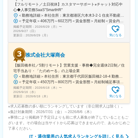
【フルリモート／土日祝休】カスタマーサポート※チャット対応中
・技術あるいは業務分析などご自身の現在のスキルやキャリアプ
心◆人事労務SaaS”SmartHR"
ランを踏まえた案件へのアサインを行い、個人の成長と会社の成
＜勤務地詳細＞本社住所：東京都港区六本木3-2-1 住友不動産六本木グランドタワー勤務地最寄駅：東京メトロ南北線／六本木一丁目駅受動喫煙対策：屋内全面禁煙変更の範囲：会社の定める事業所（リモートワーク含む）
長をかみ合わせる環境が整っています。
＜予定年収＞406万円～602万円＜賃金形態＞月給制＜賃金内訳＞月額（基本給）：212,480円～315,200円その他固定手当/月：5,000円固定残業手当/月：77,520円～114,800円（固定残業時間45時間0分/月）超過した時間外労働の残業手当は追加支給＜月給＞295,000円～435,000円（一律手当を含む）＜昇給有無＞有＜残業手当＞有賃金はあくまでも目安の金額であり、選考を通じて上下する可能性があります。月給(月額)は固定手当を含めた表記です。
・INTLOOPはコンサルと開発という両面から広いネットワークを
掲載予定期間：
擁しており、最上流～デリバリーまで、幅広いニーズに対応する
2026/6/29（月）
〜
2026/9/27（日）
ことが可能です。
気になる
更新日：
2026/6/29（月）
株式会社大塚商会
【飯田橋本社／5割リモート】営業支援・事務◆完全週休2日制／住
宅手当あり・「たのめーる」の上場企業
＜勤務地詳細＞本社住所：東京都千代田区飯田橋2-18-4 勤務地最寄駅：中央本線／水道橋駅受動喫煙対策：屋内全面禁煙変更の範囲：会社の定める事業所（リモートワーク含む）
＜予定年収＞450万円～800万円＜賃金形態＞月給制補足事項なし＜賃金内訳＞月額（基本給）：249,000円～475,000円その他固定手当/月：25,000円～45,000円＜月給＞274,000円～520,000円＜昇給有無＞有＜残業手当＞有＜給与補足＞※経験、能力、年齢などを考慮の上、規定により決定賃金はあくまでも目安の金額であり、選考を通じて上下する可能性があります。月給(月額)は固定手当を含めた表記です。
掲載予定期間：
2026/6/18（木）
〜
2026/9/16（水）
気になる
更新日：
2026/6/18（木）
※求人応募数の多い順にランキングしています（非公開求人は除く）。
※集計対象期間：2026/7/31（金）～2026/8/6（木）
※事情により掲載終了予定日よりも前に求人募集が終了していることもご
ざいます。その場合は当サイトから応募はできませんので、あらかじめご
了承ください。
IT・通信業界
の人気求人ランキングを詳しく見る