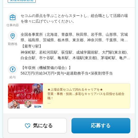
セコムの原点を学ぶことからスタートし、総合職として活躍の場
を徐々に広げていってください。
仕事内容
全国各事業所（北海道、青森県、秋田県、岩手県、山形県、宮城
県、福島県、茨城県、栃木県、東京都、神奈川県、千葉県、埼玉
勤務地
県、岐阜県、静岡県、愛知県、滋賀県、京都府、大阪府、兵庫
【最寄り駅】
県、奈良県、和歌山県、鳥取県、岡山県、広島県、山口県、徳島
神保町駅、若松河田駅、荻窪駅、成城学園前駅、大門駅(東京都)、
県、香川県、愛媛県、福岡県、佐賀県、長崎県、熊本県、大分
白金台駅、市ケ谷駅、亀有駅、木場駅(東京都)、茅場町駅、亀戸
県、鹿児島県）※勤務地、応相談※全国転勤の可能性あり※Ｕ・Ｉ
駅、梶原駅、用賀駅、蒲田駅、大井町駅、渋谷駅、北千住駅、中
ターン歓迎します。
【年収例（機械警備の場合）】
村橋駅、池袋駅、西荻窪駅、笹塚駅、芦花公園駅、六本木駅、新
562万円/月給34万円+賞与+超過勤務手当+深夜割増手当
中野駅、神泉駅、多摩川駅、広尾駅、上野御徒町駅、岩本町駅、
給与
白山駅(東京都)、築地駅、葛西駅、自由が丘駅、学芸大学駅、旗の
台駅、梅島駅、地下鉄成増駅、護国寺駅、三鷹駅、府中駅(東京
★上場企業セコムで誇れるキャリアを★
都)、花小金井駅、調布駅、立川南駅、福生駅、国立駅、豊田駅、
営業・事務・技術…多彩なキャリアパスを目指せる総合
八王子駅、町田駅、武蔵小杉駅、柿生駅、元町・中華街駅、横浜
職！
駅、新横浜駅、鶴見駅、金沢文庫駅、本厚木駅、上大岡駅、大和
◇平均年収655万円！業界トップクラスの待遇！
駅(神奈川県)、戸塚駅、本郷台駅、たまプラーザ駅、センター南
◇未経験入社90％以上！充実の研修で一から成長可能！
駅、海老名駅(相鉄・小田急)、平塚駅、小田原駅、湘南台駅、鎌倉
◇カジュアル面談実施中♪まずはお気軽にご応募を！
駅、北茅ケ崎駅、横須賀中央駅、相模原駅、小田急相模原駅、川
崎駅、東所沢駅、入曽駅、東飯能駅、所沢駅、久喜駅、川口駅、
気になる
応募する
戸田公園駅、和光市駅、志木駅、熊谷駅、鴻巣駅、深谷駅、寄居
駅、大宮駅(埼玉県)、春日部駅、上尾駅、岩槻駅、東浦和駅、浦和