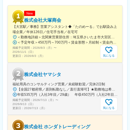
を行うことができ、自分自身も成長できる点。
■働き方改革推進中：原則19時にはPCがシャットダウンされる仕
New
組みが導入された他、ITを活用した働き方改革（モバイルPCの導
株式会社大塚商会
入、電子稟議の導入等）を実施しており、従業員にとって働きや
【大宮駅／事務】営業アシスタント◆「たのめーる」でお馴染み上
すい環境を整えております。
場企業／年休126日／住宅手当有／在宅可
＜勤務地詳細＞北関東営業部住所：埼玉県さいたま市大宮区桜木町1-195-1 大宮ソラミチKOZ 12階受動喫煙対策：屋内全面禁煙変更の範囲：会社の定める事業所（リモートワーク含む）
■仕事の魅力：
＜予定年収＞450万円～700万円＜賃金形態＞月給制＜賃金内訳＞月額（基本給）：274,000円～400,000円＜月給＞274,000円～400,000円＜昇給有無＞有＜残業手当＞有＜給与補足＞※経験・スキルを考慮のうえ、当社規定にて決定■昇給：年1回■賞与：年2回（7月・12月）賃金はあくまでも目安の金額であり、選考を通じて上下する可能性があります。月給(月額)は固定手当を含めた表記です。
キャリア入社者の中には、メーカー営業の方も多数在籍していま
掲載予定期間：
す。
2026/8/3（月）
〜
2026/11/1（日）
1つの製品や顧客にとらわれず、幅広い製品を取り扱っているため
気になる
更新日：
2026/8/3（月）
提案の幅が広く、顧客課題に向き合うことができるのも、この仕
事の魅力の一つです。
株式会社ヤマシタ
■当社の魅力：～業界トップレベルの収益構造を目指す専門商社～
当社の強みは創業から350年超という長い歴史の中で培われた有
福祉用具のコンサルティング営業／未経験歓迎／完休2日制
形無形の「信用力」です。2万6千社を超える業界屈指の強固な販
【全国27都府県／原則転勤なし／直行直帰可】★勤務地は希望を考慮★拠点により車通勤OK※充足状況により、ご希望の勤務地での募集が終了している場合があります。※転居を伴う転勤の有無は、半年ごとに希望を伺い、選択いただけます。■東北■・宮城県（仙台市）■関東■・東京都（東京23区など）・神奈川県（横浜市など）・埼玉県（さいたま市など）・千葉県（千葉市など）・茨城県（水戸市）・栃木県（宇都宮市／足利市）・群馬県（前橋市）■東海■・愛知県（名古屋市／豊田市／豊橋市／小牧市）・静岡県（静岡市／浜松市／沼津市／焼津市／富士市）・岐阜県（岐阜市）・三重県（四日市市）■信越・北陸■・長野県（長野市）・山梨県（甲府市）・石川県（金沢市）・富山県（富山市）・福井県（福井市）■関西■・大阪府・兵庫県（神戸市／尼崎市／姫路市）・京都府（京都市）・奈良県（奈良市／天理市）・滋賀県（大津市／彦根市）・和歌山県（和歌山市／田辺市）■中国■・広島県（広島市）・岡山県（岡山市）■四国■・香川県（高松市）■九州■・福岡県（福岡市）
売先網・仕入先網と、そこで得られる数限りない情報を駆使し、
年収535万円（入社3年目／29歳） 年収450万円（入社2年目／26歳）
スピーディーに力を発揮できることが当社の特徴です。近年はM
掲載予定期間：
＆Aの推進による国内でのシェア拡大や工業分野を中心としたグロ
2026/7/13（月）
〜
2026/9/13（日）
ーバル事業の拡大に努め、業界トップレベルの収益構造を持つ専
気になる
更新日：
2026/7/13（月）
門商社グループへの成長を目指しています。さらに今後は農業・
介護・ロボット（AI）といった拡大が見込まれる新事業分野へも
積極的に進出していきます。
株式会社 ホンダトレーディング