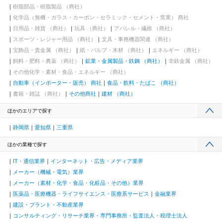
樹脂部品・樹脂製品 （商社）
化学品（無機・ガラス・カーボン・セラミック・セメント・窯業） 商社
日用品・雑貨 （商社）
玩具 （商社）
アパレル・繊維 （商社）
スポーツ・レジャー用品 （商社）
文具・事務機器関連 （商社）
宝飾品・貴金属 （商社）
紙・パルプ・木材 （商社）
エネルギー （商社）
飼料・肥料・農薬 （商社）
鉱業・金属製品・鉄鋼 （商社）
非鉄金属 （商社）
その他化学・素材・食品・エネルギー （商社）
自動車（インポーター・販売） 商社
食品・飲料・たばこ （商社）
書籍・雑誌 （商社）
その他商社
建材 （商社）
ほかのエリアで探す
静岡県
愛知県
三重県
ほかの業種で探す
IT・通信業界
インターネット・広告・メディア業界
メーカー（機械・電気）業界
メーカー（素材・化学・食品・化粧品・その他）業界
医薬品・医療機器・ライフサイエンス・医療系サービス
金融業界
建設・プラント・不動産業界
コンサルティング・リサーチ業界・専門事務所・監査法人・税理士法人