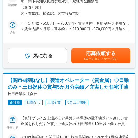
駅：関下有知駅受動喫煙対策：敷地内全面禁煙
・福利厚生サービスへ加入、保養所あり
当社工場の修繕工事の工事管理をお任せします。建設工事は協力
勤務地
【最寄り駅】
会社に依頼となります。
■配属部署：
関下有知駅、松森駅、関市役所前駅
生産技術部 設備技術課 建築チーム
＜具体的な業務内容＞
＜予定年収＞550万円～750万円＜賃金形態＞月給制補足事項なし
└約32名在籍（20～40代が中心）
・工場の新設/設備導入
＜賃金内訳＞月額（基本給）：270,000円～370,000円＜月給＞
※建築、機械、電気・計装の3チーム体制。建築、機械、電気・計
└新規工場の建設計画～仕様決定・見積もり取得・導入～稼働ま
給与
270,000円～370,000円＜昇給有無＞有＜残業手当＞有＜給与補足
装の各メンバーがチームを組み、業務を行います。
で
＞予定年収はあくまでも目安の金額であり、年齢や経験に応じて
・保守・メンテナンス
規定により決定します。■昇給：年1回（4月）■賞与：年2回（6
■当社について：
└既存建屋設備の定期メンテナンスや改修、修繕、故障時の修理
月、12月）賃金はあくまでも目安の金額であり、選考を通じて上
当社は1935年創業、企業理念にある「限りある地球資源の有効活
応募依頼する
・海外現地法人の工場施設（海外出張により定期監査あり）
気になる
下する可能性があります。月給(月額)は固定手当を含めた表記で
用」を事業の根幹とし、貴金属関連事業と食品関連事業を展開し
（エージェントサービス）
└現地法人の建設工事・設備導入～試運転、定期メンテナンス
す。
ています。松田産業グループ全体の売上高は順調に拡大、売上高
3500億円を突破しております。
＜案件比率＞
新規建築:既存建屋＝1:4
【関市※転勤なし】製造オペレーター（貴金属）◇日勤
のみ＊土日祝休◇賞与5か月分実績／充実した住宅手当
■働き方：
・残業時間：25h程度
松田産業株式会社
・土日祝休／年120休日
正社員
転勤なし
上場企業
5名以上採用
※年に数回工事の際に休日出勤は発生しますがその際は振休を取得
頂きます。
・マイカー通勤可
【東証プライム上場の安定基盤／半導体や電子機器から新しい貴
金属を作りだす仕事／中途入社の社員活躍！10年以上働く社員多
■充実した福利厚生：
仕事内容
数】
・8年間、家賃の7割を支給する住宅補助が適用されます。※当社
＜勤務地詳細1＞関工場住所：岐阜県関市のぞみケ丘3 勤務地最寄
規定あり