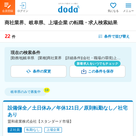
会員登録
ログイン
気になる
メニュー
商社業界、岐阜県、上場企業
の転職・求人検索結果
22
条件で並び替え
件
現在の検索条件
[勤務地]岐阜県 [業種]商社業界 [詳細条件](会社・職場の環境)上場企業
新着求人をいつでもチェック
条件の変更
この条件を保存
岐阜県
のみで募集中
設備保全／土日休み／年休121日／原則転勤なし／社宅
あり
盟和産業株式会社【スタンダード市場】
正社員
転勤なし
上場企業