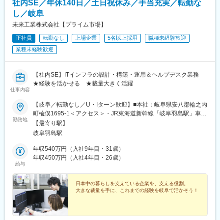
社内SE／年休140日／土日祝休み／手当充実／転勤な
し／岐阜
未来工業株式会社【プライム市場】
正社員
転勤なし
上場企業
5名以上採用
職種未経験歓迎
業種未経験歓迎
【社内SE】ITインフラの設計・構築・運用＆ヘルプデスク業務
★経験を活かせる ★裁量大きく活躍
仕事内容
【岐阜／転勤なし／U・Iターン歓迎】■本社：岐阜県安八郡輪之内
町楡俣1695-1＜アクセス＞・JR東海道新幹線「岐阜羽島駅」車で
勤務地
15分・JR東海道本線「大垣駅」車で25分☆マイカー通勤OK（駐
【最寄り駅】
車場あり）☆受動喫煙対策あり（屋内原則禁煙）
岐阜羽島駅
年収540万円（入社9年目・31歳）
年収450万円（入社4年目・26歳）
給与
日本中の暮らしを支えている企業を、支える役割。
大きな裁量を手に、これまでの経験を岐阜で活かそう！