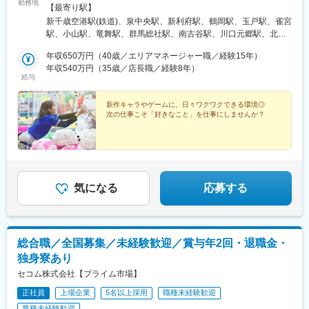
勤務地
へ昇格後、新店舗開設時に転勤の可能性あり■北海道北海道／千歳
【最寄り駅】
市■東北宮城／富谷市・利府町山形／鶴岡市■関東茨城／筑西市栃
新千歳空港駅(鉄道)、泉中央駅、新利府駅、鶴岡駅、玉戸駅、雀宮
木／三川町・小山市群馬／太田市・吉岡町埼玉／川越市・川口
駅、小山駅、竜舞駅、群馬総社駅、南古谷駅、川口元郷駅、北上
市・上尾市・吉川市・上里町・三芳町千葉／船橋市・野田市・市
尾駅、吉川美南駅、神保原駅、鶴瀬駅、津田沼駅、七光台駅、五
原市・印西市東京／杉並区・板橋区・八王子市神奈川／横浜市／
年収650万円（40歳／エリアマネージャー職／経験15年）
井駅、印西牧の原駅、荻窪駅、地下鉄成増駅、八王子みなみ野
相模原市■北陸・甲信越新潟／長岡市・上越市富山／富山市石川／
年収540万円（35歳／店長職／経験8年）
駅、元町・中華街駅、橋本駅(神奈川県)、長岡駅、春日山駅、東新
給与
野々市市長野／長野市・安曇野市・松本市・上田市・飯田市・伊
庄駅、新富山口駅、南富山駅、野々市駅(北陸鉄道線)、馬替駅、長
那市・塩尻市・佐久市■東海岐阜／各務原市・本巣市・美濃加茂
野駅、柳原駅(長野県)、今井駅、篠ノ井駅、豊科駅、南松本駅、北
市・北方町静岡／浜松市・磐田市・焼津市・掛川市愛知／名古屋
新作キャラやゲームに、日々ワクワクできる環境◎
松本駅、西上田駅、元善光寺駅、伊那市駅、広丘駅、岩村田駅、
次の仕事こそ「好きなこと」を仕事にしませんか？
市・豊橋市・蒲郡市・一宮市・東海市三重／四日市市・鈴鹿市・
各務原市役所前駅、美江寺駅、美濃川合駅、北方真桑駅、上島
松阪市■関西滋賀／大津市大阪／寝屋川市・交野市兵庫／姫路市■
駅、御厨駅(静岡県)、西焼津駅、袋井駅、栄駅(愛知県)、愛知大学
中国・四国鳥取／米子市・鳥取市島根／浜田市広島／東広島市・
前駅、三河鹿島駅、名鉄一宮駅、太田川駅、南四日市駅、平田町
広島市山口／周南市香川／善通寺市※受動喫煙対策あり
駅、松ケ崎駅(三重県)、近江神宮前駅、香里園駅、交野市駅、東姫
路駅、後藤駅、湖山駅、周布駅、西条駅(広島県)、寺家駅、八丁堀
駅(広島県)、商工センター入口駅、徳山駅、金蔵寺駅、川口駅、新
気になる
応募する
津田沼駅、成増駅、新庄田中駅、南富山駅前駅、市役所前駅(長野
県)、栄町駅(愛知県)、尾張一宮駅、泊駅(三重県)、三本松口駅、胡
町駅、新井口駅、久屋大通駅、西一宮駅、草津南駅
総合職／全国募集／未経験歓迎／賞与年2回・退職金・
独身寮あり
セコム株式会社【プライム市場】
正社員
上場企業
5名以上採用
職種未経験歓迎
業種未経験歓迎