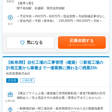
当社工場の修繕工事の工事管理をお任せします。建設工事は協力
勤務地
す。
【最寄り駅】
会社に依頼となります。
また、自己資本比率は50％（40％を超えると安定企業といわれ
関下有知駅、松森駅、関市役所前駅
る）と高く、経営状態も安定しています。
＜具体的な業務内容＞
＜予定年収＞450万円～600万円＜賃金形態＞月給制補足事項なし
・工場の新設/設備導入
＜賃金内訳＞月額（基本給）：230,000円～350,000円＜月給＞
【良好な就業環境で就業※生産準備分野は平均20時間/月（2022年
└新規工場の建設計画～仕様決定・見積もり取得・導入～稼働ま
給与
230,000円～350,000円＜昇給有無＞有＜残業手当＞有＜給与補足
上期実績）】
で
＞予定年収はあくまでも目安の金額であり、年齢や経験に応じて
年間休日121日（完全週休2日制）/平均の残業時間は20時間程度
・保守・メンテナンス
規定により決定します。■昇給：年1回（4月）■賞与：年2回（6
と良好な就業環境で就業いただきます。
└既存建屋設備の定期メンテナンスや改修、修繕、故障時の修理
月、12月）賃金はあくまでも目安の金額であり、選考を通じて上
そのため、平均勤続年数も18年以上（全国の平均勤続年数は12年
応募依頼する
・海外現地法人の工場施設（海外出張により定期監査あり）
気になる
下する可能性があります。月給(月額)は固定手当を含めた表記で
程度といわれる）と長期就業が可能な環境が整っています。
（エージェントサービス）
└現地法人の建設工事・設備導入～試運転、定期メンテナンス
す。
【社内一貫生産システムで顧客のあらゆるニーズに柔軟に対応が
＜案件比率＞
可能】
新規建築:既存建屋＝1:4
プラスチック原料の配合から、シーティング、成形・加工、製品
【岐阜/関】自社工場の工事管理（建築）◇新規工場の
仕上げに至るまで「一貫生産」を行っており、品質・コスト・意
計画立案から稼働まで一連業務に携わる◇残業25h
■働き方：
匠設計といった顧客のあらゆるニーズに柔軟に対応することが可
・残業時間：25h程度
松田産業株式会社
能となっております。
・土日祝休／年120休日
正社員
上場企業
※年に数回工事の際に休日出勤は発生しますがその際は振休を取得
変更の範囲：無
頂きます。
・マイカー通勤可
【東証プライム上場／建築施工管理経験歓迎／家賃7割補助の住宅
補助あり／売上高拡大中の成長企業／環境を守る◎これからの社
■充実した福利厚生：
仕事内容
会に欠かせない貴金属のリサイクル事業】
・8年間、家賃の7割を支給する住宅補助が適用されます。※当社
＜勤務地詳細＞関工場住所：岐阜県関市のぞみケ丘3 勤務地最寄
規定あり
■職務内容：