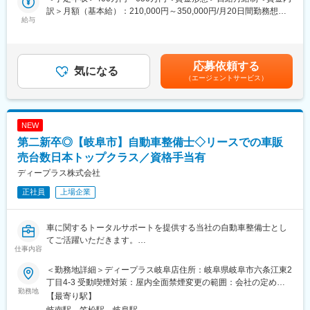
既存のお客様に対してのルート営業を中心にお任せします。営業
訳＞月額（基本給）：210,000円～350,000円/月20日間勤務想定
スタイルは製品の性能を説明するようなものではなく、リースで
給与
固定残業手当/月：51,000円～85,000円（固定残業時間30時間0分/
はなく購入することによるメリットをお伝えするようなコンサル
月）超過した時間外労働の残業手当は追加支給＜想定月額＞
ティング営業です。お客様先を周り、新しい製品の案内や新規ニ
261,000円～435,000円（一律手当を含む）＜昇給有無＞有＜残業
ーズの確認、不具合や困ったことがないか等をお伺いしていきま
手当＞有＜給与補足＞※上記年収には営業手当（30H相当）を含み
応募依頼する
す
気になる
ます。・昇給：年1回・賞与：年2回（7月、12月）賃金はあくま
（エージェントサービス）
でも目安の金額であり、選考を通じて上下する可能性がありま
■商材について
す。月給(月額)は固定手当を含めた表記です。
くさび緊結式足場“キャッチャー”は業界のパイオニアであり、シス
テム足場国内シェアNo.1です。製品は岐阜の本社で製造してお
NEW
り、競合がコストを落とすために安い海外産の鉄鋼を使うなか、
第二新卒◎【岐阜市】自動車整備士◇リースでの車販
国産にこだわり品質には非常に自信を持っています。
「次世代足場」と呼ばれる「耐久性」と「施工性（組立易さ）」
売台数日本トップクラス／資格手当有
のどちらも兼ね備える商品も開発しており、当社の業績拡大の一
ディープラス株式会社
役を担っています。また、主力にしている建設用足場資材は、住
正社員
上場企業
宅リフォーム需要の拡大や規制緩和による中高層建物への利用な
どにより、今後も更なる成長が期待できる製品分野を扱ってます
車に関するトータルサポートを提供する当社の自動車整備士とし
■当社の強み
てご活躍いただきます。
リース会社が多いこの業界においてメーカーである当社は寡占状
仕事内容
態であり競合優位性が非常に高いです。価格的にも競合よりも優
■業務詳細
位性を持っており、歴史と信頼性のある支払能力が、原料となる
＜勤務地詳細＞ディープラス岐阜店住所：岐阜県岐阜市六条江東2
車の点検、車検、修理などをお任せします。
鉄鋼の安定仕入れを可能にしており、昨今の鉄鋼不足やそれに伴
丁目4-3 受動喫煙対策：屋内全面禁煙変更の範囲：会社の定める
整備士として検査業務、メンテナンス業務をするだけでなく、お
勤務地
う価格上昇の局面においてもお客様に適正な価格で提供すること
事業所
【最寄り駅】
客様と直接お話しながら、ご要望や車の状態を細かく伺います。
が可能です
岐南駅、笠松駅、岐阜駅