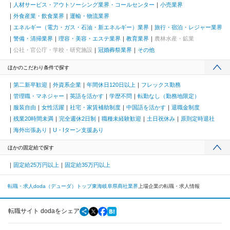
人材サービス・アウトソーシング業界・コールセンター
小売業界
外食産業・飲食業界
運輸・物流業界
エネルギー（電力・ガス・石油・新エネルギー）業界
旅行・宿泊・レジャー業界
警備・清掃業界
理容・美容・エステ業界
教育業界
農林水産・鉱業
公社・官公庁・学校・研究施設
冠婚葬祭業界
その他
ほかのこだわり条件で探す
第二新卒歓迎
外資系企業
年間休日120日以上
フレックス勤務
管理職・マネジャー
英語を活かす
学歴不問
転勤なし（勤務地限定）
服装自由
女性活躍
社宅・家賃補助制度
中国語を活かす
退職金制度
残業20時間未満
完全週休2日制
職種未経験歓迎
土日祝休み
原則定時退社
海外出張あり
U・Iターン支援あり
ほかの固定給で探す
固定給25万円以上
固定給35万円以上
転職・求人doda（デューダ）トップ
東海
岐阜県
商社業界
上場企業の転職・求人情報
転職サイト dodaをシェア