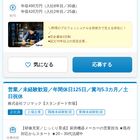
（横浜市・川崎市・厚木市）／埼玉県（上尾市）／栃木県／群馬
駅、三島駅、多治見駅、瑞浪駅、中津川駅、美濃太田駅、高山
駅、安積永盛駅、鶴田駅、群馬総社駅、偕楽園駅、長野駅、松本
駅、大江橋駅、四ツ橋駅、西田辺駅、大国町駅、ＪＲ河内永和
県／茨城県■中部静岡県（静岡市・三島市・浜松市）／愛知県（名
年収490万円（入社8年目／30歳）
駅、名鉄岐阜駅、北方真桑駅、大垣駅、四天王寺前夕陽ケ丘駅、
駅、甲府駅、上尾駅、葭川公園駅、大神宮下駅、柏駅、新御徒町
駅、岡町駅、花田口駅、高槻駅、丸太町駅(京都市営)、西院駅(阪
古屋市・岡崎市）／山梨県／富山県／石川県／新潟県／長野県
年収420万円（入社2年目／25歳）
長堀橋駅、野田駅(大阪環状線)、山田駅(大阪府・阪急線)、本町
駅、落合駅(東京都)、京王八王子駅、青梅街道駅、上大岡駅、元住
急線)、烏丸駅、新田駅(京都府)、京田辺駅、段原一丁目駅、商工
給与
（長野市・松本市）／岐阜県／福井県 ■近畿大阪府（吹田市・堺
駅、塚本駅、なにわ橋駅、江坂駅、西大橋駅、北畠駅、今宮駅、
吉駅、本厚木駅、新静岡駅、三島二日町駅、助信駅、黒川駅(愛知
センター入口駅、七軒茶屋駅、岡山駅前駅、倉敷駅、高松駅(香川
市）／京都府／兵庫県（神戸市・姫路市）／和歌山県／三重県■中
平野駅(地下鉄)、布施駅、曽根駅(大阪府)、古川橋駅、今福鶴見
県)、南富山駅、上諸江駅、新福井駅、岐南駅、六名駅、東松阪
県)、本町一丁目駅、薬院駅、南福岡駅、紫駅、平和通駅、西黒崎
国・四国広島県（広島市、福山市）／島根県／岡山県／山口県／
＼料理のプロフェッショナルを技術力で支える存在に！
駅、富田林駅、河内長野駅、堺東駅、泉ケ丘駅、中百舌鳥駅、高
駅、越後石山駅、豊津駅(大阪府)、萩原天神駅、くいな橋駅、和田
駅、甘木駅(甘木鉄道線)、御茶ノ水駅、御成門駅、三越前駅、上中
／
香川県／徳島県／愛媛県／高知県■九州・沖縄福岡県（福岡市・北
見ノ里駅、岸和田駅、泉佐野駅、茨木駅、高槻市駅、牧落駅、千
岬駅、亀山駅(兵庫県)、田井ノ瀬駅、下祇園駅、東福山駅、松江
■完全週休2日制
里駅、沼部駅、御徒町駅、馬喰町駅、東銀座駅、長原駅(東京都)、
九州市）／佐賀県／長崎県／熊本県／大分県／宮崎県／鹿児島県
里中央駅(北大阪急行)、石橋阪大前駅、寝屋川市駅、枚方市駅、住
駅、備前西市駅、周防下郷駅、香西駅、吉成駅、鎌田駅、薊野
■設立70年以上の安定企業
立川北駅、日本大通り駅、川越市駅、秩父駅、東中山駅、平安通
／沖縄県※転勤は必ず相談の上、決定いたします（基本同じエリア
道駅、藤井寺駅、新石切駅、近鉄八尾駅、烏丸御池駅、西院駅(京
■研修充実◎育成体制万全
駅、大橋駅(福岡県)、競馬場前駅(福岡県)、鍋島駅、住吉駅(長崎
駅、駅前大通駅、西一宮駅、第一通り駅、県立美術館前駅、日本
■賞与支給実績5.3カ月分
内転勤となります）※営業所によっては、マイカー通勤OK（駐車
福線)、五条駅(京都市営)、桂駅、椥辻駅、上鳥羽口駅、松ケ崎駅
県)、八丁馬場駅、牧駅(大分県)、宮崎駅、南鹿児島駅前駅、安里
橋駅(大阪府)、西九条駅、淀屋橋駅、心斎橋駅、姫松駅、芦原橋
場完備）※受動喫煙対策：オフィス内禁煙
(京都府)、長岡京駅、亀岡駅、宮津駅、福知山駅、大久保駅(京都
駅、西松本駅、田原町駅(東京都)、新井薬師前駅、港南中央駅、江
高級ホテル・レストランに選ばれてきた厨房機器。
駅、河内永和駅、大小路駅、久津川駅、的場町駅、新井口駅、大
府)、新田辺駅、稲荷町駅(広島県)、井口駅(広島県)、呉駅、西条駅
坂駅、竹田駅(京都府)、竹下駅、守恒駅、南鹿児島駅、蔵前駅、東
品質と機能美にこだわった『魅せるキッチン』。
気になる
応募する
町駅(広島県)、西川緑道公園駅、片原町駅(香川県)、西堀端駅、渡
(広島県)、三次駅、海田市駅、緑井駅、尾道駅、福山駅、岩国駅、
中野駅、涙橋駅
辺通駅、西鉄二日市駅、西小倉駅、萩原駅(福岡県)
柳井駅、下関駅、徳山駅、防府駅、宇部新川駅、東萩駅、湯田温
泉駅、岡山駅、備前西市駅、倉敷市駅、児島駅、笠岡駅、備中高
梁駅、津山口駅、西片上駅、本山駅(香川県)、高松築港駅、一宮
営業／未経験歓迎／年間休日125日／賞与5.3カ月／土
駅、鴨島駅、穴吹駅、阿南駅、阿波富田駅、鳴門駅、伊予大洲
日祝休
駅、宇和島駅、伊予三島駅、新居浜駅、伊予富田駅、南堀端駅、
北伊予駅、筑前前原駅、竹下駅、名島駅、薬院大通駅、藤崎駅(福
株式会社フジマック【スタンダード市場】
岡県)、雑餉隈駅、二日市駅、行橋駅、小倉駅(福岡県)、熊西駅、
正社員
上場企業
職種未経験歓迎
業種未経験歓迎
赤間駅、久留米駅、大牟田駅、甘木駅(西鉄線)、新飯塚駅、新御茶
ノ水駅、東新宿駅、浜松町駅、半蔵門駅、東陽町駅、日本橋駅(東
京都)、亀戸水神駅、荒川車庫前駅、京急蒲田駅、下神明駅、表参
【研修充実／じっくり育成】厨房機器メーカーの営業担当 ★既存
道駅、千住大橋駅、千歳烏山駅、乃木坂駅、雪が谷大塚駅、上野
対応からスタート ★20～30代活躍中
広小路駅、小伝馬町駅、東大前駅、築地市場駅、奥沢駅、荏原町
仕事内容