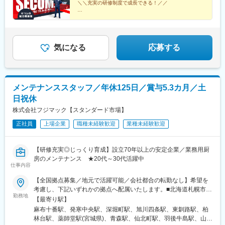
八王子駅、町田駅、武蔵小杉駅、柿生駅、元町・中華街駅、横浜
＼＼充実の研修制度で成長できる！／／
道駅、藤井寺駅、新石切駅、近鉄八尾駅、烏丸御池駅、西院駅(京
駅、新横浜駅、鶴見駅、金沢文庫駅、本厚木駅、上大岡駅、大和
福線)、五条駅(京都市営)、桂駅、椥辻駅、上鳥羽口駅、松ケ崎駅
意欲重視のポテンシャル採用！全国35都道府県で若手採
駅(神奈川県)、戸塚駅、本郷台駅、たまプラーザ駅、センター南
(京都府)、長岡京駅、亀岡駅、宮津駅、福知山駅、大久保駅(京都
用実施中◎
駅、海老名駅(相鉄・小田急)、平塚駅、小田原駅、湘南台駅、鎌倉
東証プライム上場企業で、新しい可能性を見つけません
府)、新田辺駅、稲荷町駅(広島県)、井口駅(広島県)、呉駅、西条駅
駅、北茅ケ崎駅、横須賀中央駅、相模原駅、小田急相模原駅、川
か！
(広島県)、三次駅、海田市駅、緑井駅、尾道駅、福山駅、岩国駅、
崎駅、東所沢駅、入曽駅、東飯能駅、所沢駅、久喜駅、川口駅、
気になる
応募する
柳井駅、下関駅、徳山駅、防府駅、宇部新川駅、東萩駅、湯田温
戸田公園駅、和光市駅、志木駅、熊谷駅、鴻巣駅、深谷駅、寄居
泉駅、岡山駅、備前西市駅、倉敷市駅、児島駅、笠岡駅、備中高
駅、大宮駅(埼玉県)、春日部駅、上尾駅、岩槻駅、東浦和駅、浦和
梁駅、津山口駅、西片上駅、本山駅(香川県)、高松築港駅、一宮
駅、草加駅、三郷駅(埼玉県)、南越谷駅、川越駅、坂戸駅(埼玉
駅、鴨島駅、穴吹駅、阿南駅、阿波富田駅、鳴門駅、伊予大洲
県)、東松山駅、御花畑駅、本庄駅、海浜幕張駅、鎌取駅、稲毛海
メンテナンススタッフ／年休125日／賞与5.3カ月／土
駅、宇和島駅、伊予三島駅、新居浜駅、伊予富田駅、南堀端駅、
岸駅、四街道駅、佐倉駅、五井駅、木更津駅、安房鴨川駅、愛宕
北伊予駅、筑前前原駅、竹下駅、名島駅、薬院大通駅、藤崎駅(福
日祝休
駅(千葉県)、柏駅、市川駅、西船橋駅、小金城趾駅、新浦安駅、津
岡県)、雑餉隈駅、二日市駅、行橋駅、小倉駅(福岡県)、熊西駅、
田沼駅、新鎌ケ谷駅、茂原駅、東金駅、成田駅、千葉ニュータウ
株式会社フジマック【スタンダード市場】
赤間駅、久留米駅、大牟田駅、甘木駅(西鉄線)、新飯塚駅、新御茶
ン中央駅、佐原駅、銚子駅、八日市場駅、真岡駅、宇都宮駅、宝
ノ水駅、東新宿駅、浜松町駅、半蔵門駅、東陽町駅、日本橋駅(東
正社員
上場企業
職種未経験歓迎
業種未経験歓迎
積寺駅、西那須野駅、黒磯駅、鹿沼駅、小山駅、足利駅、常陸多
京都)、亀戸水神駅、荒川車庫前駅、京急蒲田駅、下神明駅、表参
賀駅、守谷駅、取手駅、土浦駅、古河駅、つくば駅、石岡駅、笹
道駅、千住大橋駅、千歳烏山駅、乃木坂駅、雪が谷大塚駅、上野
川駅、下館駅、水戸駅、佐和駅、金山駅(愛知県)、荒子川公園駅、
【研修充実◎じっくり育成】設立70年以上の安定企業／業務用厨
広小路駅、小伝馬町駅、東大前駅、築地市場駅、奥沢駅、荏原町
上社駅、今池駅(愛知県)、本郷駅(愛知県)、植田駅(名古屋市営)、
房のメンテナンス ★20代～30代活躍中
駅、成増駅、早稲田駅(都電荒川線)、布田駅、立川駅、石川町駅、
桜山駅、森下駅(愛知県)、尼ケ坂駅、駅前駅、蒲郡駅、豊川稲荷
仕事内容
平沼橋駅、京急鶴見駅、港南中央駅、海老名駅(相模線)、茅ケ崎
駅、水野駅、北野桝塚駅、豊田市駅、春日井駅(中央本線)、刈谷
駅、京急川崎駅、飯能駅、玉淀駅、新越谷駅、本川越駅、西武秩
【全国拠点募集／地元で活躍可能／会社都合の転勤なし】希望を
駅、安城駅、津島駅、西春駅、小牧駅、知多半田駅、尾張一宮
父駅、市川真間駅、京成西船駅、新津田沼駅、京成成田駅、東別
考慮し、下記いずれかの拠点へ配属いたします。■北海道札幌市／
駅、大府駅、前後駅、西尾駅、東岡崎駅、舞阪駅、新浜松駅、天
院駅、一社駅、池下駅、塩釜口駅、瑞穂区役所駅、大曽根駅、新
勤務地
函館市／旭川市／釧路市／帯広市■東北宮城県／青森県／岩手県／
竜川駅、掛川駅、磐田駅、静岡駅、草薙駅(静岡鉄道線)、新清水
【最寄り駅】
豊橋駅、豊川駅、新瀬戸駅、新豊田駅、小牧口駅、名鉄一宮駅、
秋田県／山形県／福島県■関東東京都（港区・台東区・中野区・八
駅、富士宮駅、富士駅、焼津駅、藤枝駅、島田駅(静岡県)、六合
麻布十番駅、発寒中央駅、深堀町駅、旭川四条駅、東釧路駅、柏
西尾口駅、浜松駅、草薙駅(東海道本線)、来宮駅、三島広小路駅、
王子市・小平市）／千葉県（千葉市・柏市・船橋市）／神奈川県
駅、御殿場駅、伊東駅、熱海駅、伊豆急下田駅、修善寺駅、沼津
林台駅、薬師堂駅(宮城県)、青森駅、仙北町駅、羽後牛島駅、山形
近鉄日本橋駅、玉川駅(大阪府)、山田駅(大阪モノレール)、肥後橋