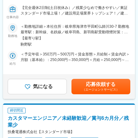
ほぼゼロです。
【完全週休2日制(土日祝休み）／残業少なめで働きやすい／東証
パチンコ店ホールスタッフ、アパレル店店長、喫茶店の店員な
スタンダード市場上場！／建設用足場業界トップシェア！／建設
ど、人と接することが好きな方に多く入社いただいております。
仕事内容
現場での作業員の命を守る仕事！／UIターン歓迎！】
■教育体制
＜勤務地詳細＞本社住所：岐阜県海津市平田町仏師川30-7 勤務地
■採用背景：
中途社員も多く、先輩が教育担当として1名必ずつき常にフォロー
最寄駅：新幹線、名鉄線／岐阜羽島、新羽島駅受動喫煙対策：屋
業界トップシェアの約40％を誇る「シンワキャッチャー」をはじ
勤務地
する体制をとっております。
内全面禁煙変更の範囲：会社の定める事業所
【最寄り駅】
め、仮設足場の資材の製造販売を手掛けている当社。今回の採用
店舗を超えて助け合う風土もありロープレや勉強会も随時開催
駒野駅
では新興国での安全な足場ニーズが高まっている背景から海外向
し、営業力向上に努めます。
けのビジネスが拡大しており、部門の強化のための採用になりま
その他ガイダンスや社外営業研修など多数用意しております。
＜予定年収＞350万円～500万円＜賃金形態＞月給制＜賃金内訳＞
す。
月額（基本給）：250,000円～350,000円＜月給＞250,000円～
給与
■キャリアパス
350,000円＜昇給有無＞有＜残業手当＞有＜給与補足＞■昇給：年
■業務内容：
成長企業ならではのキャリアスピードがあり、頑張り次第で 2 年
1回■賞与：年2回（7月、12月）賃金はあくまでも目安の金額であ
仮設資材、仮設資材用パレットなどの開発、設計をお任せしま
目で店長や工場長などの昇進実績もあります。
り、選考を通じて上下する可能性があります。月給(月額)は固定手
す。
事業拡大に伴う店長、本部ポストが続々と誕生しており、年齢や
当を含めた表記です。
応募依頼する
業務範囲としては客先の打合せからから開発、設計、試作、試験
気になる
勤続年数に関係なくキャリアを目指せる環境です。
（エージェントサービス）
まで幅広く関わることが可能です。ご経験に合わせてできるとこ
ろから初めて頂きます。
■評価制度
※Autodesk Inventor使用
努力の過程から成果まで評価を行う制度を導入しております。半
※国立競技場の建設足場にも選定されている商材です。
年ごとに評価を行いますので、半年後には5万円の昇給を実現した
締切間近
社員もいます。
カスタマーエンジニア／未経験歓迎／賞与6カ月分／残
■配属部署：
現在の営業本部商品開発部は5名で構成されています。
業少
■当社の特徴
当社は月々5000 円で新車に乗れるカーリース専門店『D-Plus』を
扶桑電通株式会社【スタンダード市場】
■教育体制：
展開中です。市場規模も拡大しており、当社も 2030 年までに