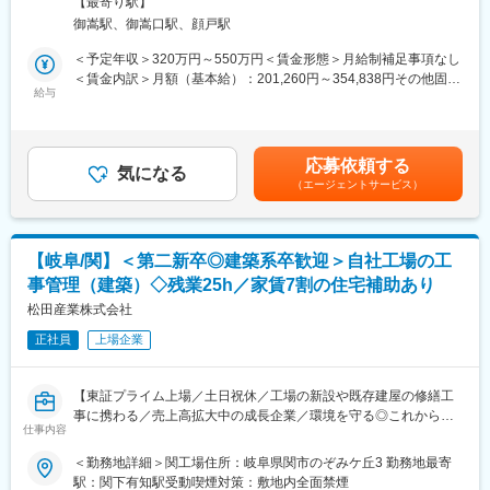
成長が期待できる製品分野を扱ってます。
【最寄り駅】
生産技術では主に以下業務をお任せ致します。
・年間休日124日で完全週休2日制としっかり休みを確保しながら
御嵩駅、御嵩口駅、顔戸駅
・図面を元に製品の仕様決定（材料・部品の選定、部品表の作
働くことが可能です。
成、原価の検討）
＜予定年収＞320万円～550万円＜賃金形態＞月給制補足事項なし
・製造方法の検討（設備・型・治工具・工程の設計、試作品生産
＜賃金内訳＞月額（基本給）：201,260円～354,838円その他固定
■当社の製品について：
検証、量産マニュアルの作成）
給与
手当/月：3,000円＜月給＞204,260円～357,838円＜昇給有無＞有
・当社は「シンワキャッチャー」の名称で仮設足場の資材の製造
営業が受注した製品が社内で確実に量産化できる体制づくりを行
＜残業手当＞有＜給与補足＞※給与詳細は経験・スキルに応じて相
販売を手掛けており、業界トップシェアの約40％を誇ります。国
い、担当はメーカー別・車種別に割り当てられます。※設備はすべ
談の上、決定します。※上記年収は、初年度の年収となります。■
立競技場の建設足場にも選定されております。
て内製です。
昇給：年1回■賞与：年2回（7月・12月）※過去実績平均3.5ヶ月分
・足場は施工が完了したら取り払われてしまうため目立たない存
応募依頼する
気になる
■食事手当：3,000円賃金はあくまでも目安の金額であり、選考を
在ですが、ほとんどの建設に不可欠であり、人の命を守る重要な
（エージェントサービス）
◇扱う設備の種類／生産する製品：プレス機、成型機／トランク
通じて上下する可能性があります。月給(月額)は固定手当を含めた
商品です。
ボード、デッキボード、フロアマット、フロアカーペット
表記です。
・一般的な足場は組むのに特殊な技術が必要なのに対し、当社が
製造する楔形緊結足場は組むのが簡単で、工期の短縮やコストダ
■業務の魅力：
ウンにつながっています。
【岐阜/関】＜第二新卒◎建築系卒歓迎＞自社工場の工
先輩社員からOJTで業務の流れを習得し、比較的簡単な加工の受
事管理（建築）◇残業25h／家賃7割の住宅補助あり
注品から徐々に携わっていくため、安心して就業いただけます。
変更の範囲：会社の定める業務
また、和気藹々とした雰囲気があり明るい社員が多く、20～30代
松田産業株式会社
の社員も所属しているため、質問があれば気軽に聞くことができ
正社員
上場企業
ます。
■■当社の特徴/魅力：
【東証プライム上場／土日祝休／工場の新設や既存建屋の修繕工
【スタンダード上場／売り上げ200億円を超える優良メーカー】
事に携わる／売上高拡大中の成長企業／環境を守る◎これからの
同社は、1956年に創立され、スタンダード上場している自動車内
仕事内容
社会に欠かせない貴金属のリサイクル事業】
装部品メーカーです。
＜勤務地詳細＞関工場住所：岐阜県関市のぞみケ丘3 勤務地最寄
トランクルーム、フロアマット、ルーフなどの内装部品を自動車
■職務内容：
駅：関下有知駅受動喫煙対策：敷地内全面禁煙
メーカーに納入しており、業界トップクラスのシェアを誇りま