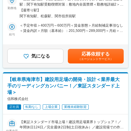
■職務内容：
駅：関下有知駅受動喫煙対策：敷地内全面禁煙＜勤務地詳細2＞関
・福利厚生サービスへ加入、保養所あり
回収した半導体や電子部品から、貴金属をリサイクルし、新たな
勤務地
第二工場住所：岐阜県関市のぞみケ丘10 勤務地最寄駅：良川鉄道
【最寄り駅】
金（ゴールド）を作り出す製造職です。
越美南線／関下有知駅駅受動喫煙対策：屋内全面禁煙変更の範
■配属部署：
関下有知駅、松森駅、関市役所前駅
囲：無
生産技術部 設備技術課 建築チーム
＜具体的な業務内容 ※下記一連の工程から1つの作業をお任せし
＜予定年収＞400万円～600万円＜賃金形態＞月給制補足事項なし
└約32名在籍（20～40代が中心）
ます＞
＜賃金内訳＞月額（基本給）：201,500円～289,000円＜月給＞
※建築、機械、電気・計装の3チーム体制。建築、機械、電気・計
（1）原料となる半導体や、基盤（電子機器・家電部品）等の仕分
給与
201,500円～289,000円＜昇給有無＞有＜残業手当＞有＜給与補足
装の各メンバーがチームを組み、業務を行います。
け・検品・解体作業
＞※ご経験やスキルに応じて処遇が決定となります。■賞与：年2
（2）原料の粉砕・焼成作業のため大型設備を操作
回（6月または7月、12月）※賞与5.5か月分実績（2024年度）■昇
■当社について：
（3）薬品や高熱炉にて溶かし、原料となるスクラップから貴金属
給：年1回（4月）■モデル年収25歳：460万円（月収28万円（手
当社は1935年創業、企業理念にある「限りある地球資源の有効活
応募依頼する
を抽出→地金などへ製品化
気になる
当込み）＋賞与）35歳：520万円（月収33万円（手当込み）＋賞
用」を事業の根幹とし、貴金属関連事業と食品関連事業を展開し
（エージェントサービス）
（4）お客さまから預かった機械に付着している貴金属を、薬品や
与）賃金はあくまでも目安の金額であり、選考を通じて上下する
ています。松田産業グループ全体の売上高は順調に拡大、売上高
工具を用いて剥離・洗浄する作業
可能性があります。月給(月額)は固定手当を含めた表記です。
3500億円を突破しております。
（5）工具によるEV車などのバッテリーの解体やPTP（医薬品の
包装）の破砕・分離作業
【岐阜県海津市】建設用足場の開発・設計＜業界最大
手のリーディングカンパニー！／東証スタンダード上
※各工程、簡単な設備の点検メンテナンス業務も行います。
場＞
※各工程ごとにチームを組んでおり、業務量が多いときは他の作業
を手伝うなど、フォロー体制も整っています。
信和株式会社
正社員
転勤なし
上場企業
業種未経験歓迎
＜働く環境＞
・基本的に建屋内での屋内作業となります。
※空調服やスポットクーラーを用意しています。
【東証スタンダード市場上場！建設用足場業界トップシェア！／
年間休日124日／完全週休2日制(土日祝休み）／建設現場での作業
■入社後の流れ：
仕事内容