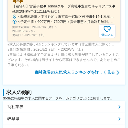
変更の範囲：会社の定める業務
【在宅可】営業事務◆Hondaグループ商社◆豊富なキャリアパス◆
残業20H程/年休121日/転勤なし
＜勤務地詳細＞本社住所：東京都千代田区外神田4-14-1 秋葉原UDX南ウイング18F勤務地最寄駅：JR山手線・総武線／秋葉原駅受動喫煙対策：屋内全面禁煙変更の範囲：会社の定める事業所（リモートワーク含む）
＜予定年収＞600万円～750万円＜賃金形態＞月給制月給制。賞与昨年支給実績6.7ヶ月分。＜賃金内訳＞月額（基本給）：300,000円～410,000円＜月給＞300,000円～410,000円＜昇給有無＞有＜残業手当＞有＜給与補足＞賞与は直近3年間の平均で6.5か月分支給として計算。全社平均である20時間分の時間外手当含む。時間外手当は1分単位で支給。賃金はあくまでも目安の金額であり、選考を通じて上下する可能性があります。月給(月額)は固定手当を含めた表記です。
掲載予定期間：
2026/7/16（木）
〜
2026/10/14（水）
気になる
更新日：
2026/7/25（土）
※求人応募数の多い順にランキングしています（非公開求人は除く）。
※集計対象期間：2026/8/2（日）～2026/8/8（土）
※事情により掲載終了予定日よりも前に求人募集が終了していることもご
ざいます。その場合は当サイトから応募はできませんので、あらかじめご
了承ください。
商社業界
の人気求人ランキングを詳しく見る
求人の傾向
dodaに掲載中の求人に関するデータを、カテゴリごとにご紹介します。
商社業界
岐阜県