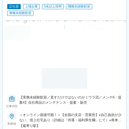
正社員
上場企業
5名以上採用
職種未経験歓迎
業種未経験歓迎
【実務未経験歓迎／直すだけではないのがミウラ流／メンテ6：提
案4】自社商品のメンテナンス・提案・販売
仕事内容
＜オンライン面接可能！＞【全国の支店・営業所】※自己負担が少
ない、借上社宅あり（詳細は「待遇・福利厚生欄」にて）※将来的
勤務地
に転居を伴う転勤（全国）はありますが、初任地はエリア単位
【最寄り駅】