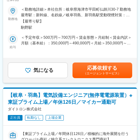
員の命を守る仕事！／UIターン歓迎！】
・まずは、現場における安全や、薬品ごとの特徴、注意点などを
学びます。
＜勤務地詳細＞本社住所：岐阜県海津市平田町仏師川30-7 勤務地
■採用背景：
・配属部署についての教育後、現場で先輩と一緒に業務をスター
最寄駅：新幹線、名鉄線／岐阜羽島、新羽島駅受動喫煙対策：屋
当社は「シンワキャッチャー」の名称で仮設足場の資材の製造販
勤務地
トします。1日のスケジュールや作業の進め方・注意点などを個人
内全面禁煙変更の範囲：会社の定める事業所
【最寄り駅】
売を手掛けており、業界トップシェアの約40％を誇ります。国立
のレベルに合わせてしっかりレクチャーします。
駒野駅
競技場の建設足場にも選定されております。今回の採用では新興
★貴金属リサイクル業界での経験をお持ちでない方がほとんどな
国での安全な足場ニーズが高まっている背景から海外向けのビジ
ので、未経験者に向けた教育経験や体制整備も万全です。
＜予定年収＞500万円～700万円＜賃金形態＞月給制＜賃金内訳＞
ネスが拡大しており、部門の強化のための採用になります。製品
月額（基本給）：350,000円～490,000円＜月給＞350,000円～
開発のプロジェクトの中心に立っていただける方を募集します。
給与
■働き方：
490,000円＜昇給有無＞有＜残業手当＞有＜給与補足＞■昇給：年
・勤務時間：8時半～17時半（基本日勤のみ）
1回■賞与：年2回（7月、12月）賃金はあくまでも目安の金額であ
■業務内容：
・残業時間：月平均20h程度（残業代全額支給）
り、選考を通じて上下する可能性があります。月給(月額)は固定手
建設用足場業界トップシェアを誇る当社にて、仮設資材、仮設資
・休み：土日祝休み（年間休日120日）、最大10日間の長期休暇
当を含めた表記です。
応募依頼する
材用パレットなどの開発、設計をお任せします。客先の打合せか
気になる
あり
（エージェントサービス）
らから開発、設計、試作、試験まで幅広く関わります。
・転勤なし
また、こちらのポジションでは製品開発のプロジェクトにおける
中心的な役割を担っていただくことを期待しています。
■充実した福利厚生：
※使用CAD：Autodesk Inventor
・8年間、家賃の7割を支給する住宅補助が適用されます。（当社
【岐阜・羽島】電気設備エンジニア(無停電電源装置）※
【変更の範囲：無し】
規定あり）
東証プライム上場／年休126日／マイカー通勤可
・福利厚生サービスへ加入、保養所あり
■配属部署：
ダイトロン株式会社
・引っ越し費用の補助あり（当社規定あり）
営業本部商品開発部は5名で構成されています。
正社員
転勤なし
上場企業
■やりがい：
■当社の製品について：
・ライン作業ではなく自身の工夫が効率性や生産性の向上に繋が
・当社は「シンワキャッチャー」の名称で仮設足場の資材の製造
るため、意見やアイデアを発揮できるやりがいが味わえます。
【東証プライム上場／年間休日126日／積極的に海外展開を行う
販売を手掛けており、業界トップシェアの約40％を誇ります。国
・競合他社も少ない業界のため、珍しい工程や新しい知識に触れ
グローバル商社／独立系エレクトロニクス専門商社】