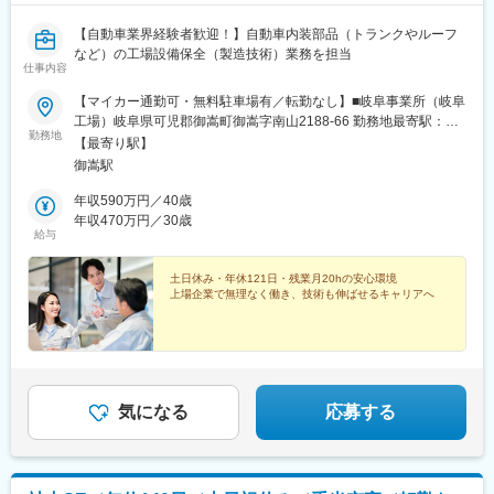
【自動車業界経験者歓迎！】自動車内装部品（トランクやルーフ
など）の工場設備保全（製造技術）業務を担当
仕事内容
【マイカー通勤可・無料駐車場有／転勤なし】■岐阜事業所（岐阜
工場）岐阜県可児郡御嵩町御嵩字南山2188-66 勤務地最寄駅：名
勤務地
鉄広見線／御嵩駅※受動喫煙対策：屋内全面禁煙
【最寄り駅】
御嵩駅
年収590万円／40歳
年収470万円／30歳
給与
土日休み・年休121日・残業月20hの安心環境
上場企業で無理なく働き、技術も伸ばせるキャリアへ
気になる
応募する