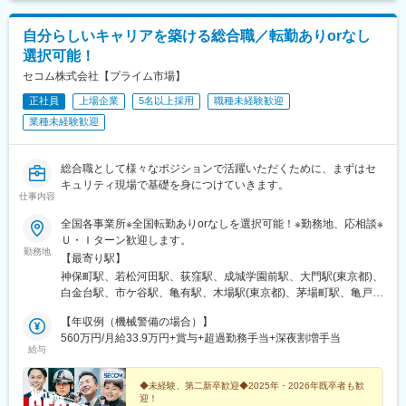
駅、草加駅、三郷駅(埼玉県)、南越谷駅、川越駅、坂戸駅(埼玉
県)、東松山駅、御花畑駅、本庄駅、海浜幕張駅、鎌取駅、稲毛海
自分らしいキャリアを築ける総合職／転勤ありorなし
岸駅、四街道駅、佐倉駅、五井駅、木更津駅、安房鴨川駅、愛宕
選択可能！
駅(千葉県)、柏駅、市川駅、西船橋駅、小金城趾駅、新浦安駅、津
田沼駅、新鎌ケ谷駅、茂原駅、東金駅、成田駅、千葉ニュータウ
セコム株式会社【プライム市場】
ン中央駅、佐原駅、銚子駅、八日市場駅、真岡駅、宇都宮駅、宝
正社員
上場企業
5名以上採用
職種未経験歓迎
積寺駅、西那須野駅、黒磯駅、鹿沼駅、小山駅、足利駅、常陸多
業種未経験歓迎
賀駅、守谷駅、取手駅、土浦駅、古河駅、つくば駅、石岡駅、笹
川駅、下館駅、水戸駅、佐和駅、金山駅(愛知県)、荒子川公園駅、
上社駅、今池駅(愛知県)、本郷駅(愛知県)、植田駅(名古屋市営)、
総合職として様々なポジションで活躍いただくために、まずはセ
桜山駅、森下駅(愛知県)、尼ケ坂駅、駅前駅、蒲郡駅、豊川稲荷
キュリティ現場で基礎を身につけていきます。
駅、水野駅、北野桝塚駅、豊田市駅、春日井駅(中央本線)、刈谷
仕事内容
駅、安城駅、津島駅、西春駅、小牧駅、知多半田駅、尾張一宮
駅、大府駅、前後駅、西尾駅、東岡崎駅、舞阪駅、新浜松駅、天
全国各事業所※全国転勤ありorなしを選択可能！※勤務地、応相談※
竜川駅、掛川駅、磐田駅、静岡駅、草薙駅(静岡鉄道線)、新清水
Ｕ・Ｉターン歓迎します。
勤務地
駅、富士宮駅、富士駅、焼津駅、藤枝駅、島田駅(静岡県)、六合
【最寄り駅】
駅、御殿場駅、伊東駅、熱海駅、伊豆急下田駅、修善寺駅、沼津
神保町駅、若松河田駅、荻窪駅、成城学園前駅、大門駅(東京都)、
駅、三島駅、多治見駅、瑞浪駅、中津川駅、美濃太田駅、高山
白金台駅、市ケ谷駅、亀有駅、木場駅(東京都)、茅場町駅、亀戸
駅、名鉄岐阜駅、北方真桑駅、大垣駅、四天王寺前夕陽ケ丘駅、
駅、梶原駅、用賀駅、蒲田駅、大井町駅、渋谷駅、北千住駅、中
長堀橋駅、野田駅(大阪環状線)、山田駅(大阪府・阪急線)、本町
【年収例（機械警備の場合）】
村橋駅、池袋駅、西荻窪駅、笹塚駅、芦花公園駅、六本木駅、新
駅、塚本駅、なにわ橋駅、江坂駅、西大橋駅、北畠駅、今宮駅、
560万円/月給33.9万円+賞与+超過勤務手当+深夜割増手当
中野駅、神泉駅、多摩川駅、広尾駅、上野御徒町駅、岩本町駅、
給与
平野駅(地下鉄)、布施駅、曽根駅(大阪府)、古川橋駅、今福鶴見
白山駅(東京都)、築地駅、葛西駅、自由が丘駅、学芸大学駅、旗の
駅、富田林駅、河内長野駅、堺東駅、泉ケ丘駅、中百舌鳥駅、高
台駅、梅島駅、地下鉄成増駅、護国寺駅、三鷹駅、府中駅(東京
見ノ里駅、岸和田駅、泉佐野駅、茨木駅、高槻市駅、牧落駅、千
◆未経験、第二新卒歓迎◆2025年・2026年既卒者も歓
都)、花小金井駅、調布駅、立川南駅、福生駅、国立駅、豊田駅、
迎！
里中央駅(北大阪急行)、石橋阪大前駅、寝屋川市駅、枚方市駅、住