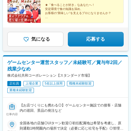
店／高山店／岐阜真砂店／瑞浪店／郡上八幡店■三重県四日市店／
場合）
駅、郡上八幡駅、中川原駅、五十鈴ケ丘駅、常葉大学前駅、豊田
伊勢店■静岡県浜松店／磐田店／掛川店／浜松上浅田店／静岡清閑
★「食べることが好き」なあなたへ！
町駅、掛川駅、新浜松駅、静岡駅、狐ケ崎駅、富士駅、沼津駅、
安定環境で食の知識を深め、
店／静岡清水店／富士店／沼津店■滋賀県彦根店／瀬田店／長浜店
南彦根駅、石山駅、長浜駅、守山駅、日華化学前駅、赤羽駅、柴
お客様の“美味しい”を支えるプロになりませんか？
／滋賀守山店■福井県福井文京店■東京都赤羽西口店／立川店■長
崎体育館駅、切石駅、南松本駅、栄生駅、大須観音駅、森下駅(愛
野県飯田店／松本店◎転勤有無はライフスタイルに合わせて選択
◎月9日休み（土日休みもOK！）
知県)、熱田駅、柴田駅、名鉄岐阜駅、赤堀駅、本陣駅、大曽根駅
◎有休取得平均11.2日＆残業少なめ
可能「家庭の都合で転勤が難しい」など、お気軽にご相談下さ
◎夜勤、夜遅くのシフトなし
い！
◎賞与昨年実績3ヶ月分＆家族手当
気になる
応募する
ゲームセンター運営スタッフ／未経験可／賞与年2回／
残業少なめ
株式会社共和コーポレーション【スタンダード市場】
正社員
上場企業
5名以上採用
職種未経験歓迎
業種未経験歓迎
【お店づくりにも携わる◎】ゲームセンター施設での接客・店舗
内の巡回、景品の発注など
仕事内容
全国各地の店舗◎UIターン歓迎◎初任配属地は希望を考慮し、原
則通勤1時間圏内の場所で決定（必要に応じ社宅を手配）◎管理職