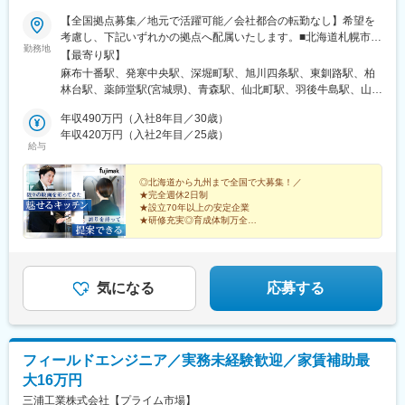
駅、成増駅、早稲田駅(都電荒川線)、布田駅、立川駅、石川町駅、
平沼橋駅、京急鶴見駅、港南中央駅、海老名駅(相模線)、茅ケ崎
【全国拠点募集／地元で活躍可能／会社都合の転勤なし】希望を
駅、京急川崎駅、飯能駅、玉淀駅、新越谷駅、本川越駅、西武秩
考慮し、下記いずれかの拠点へ配属いたします。■北海道札幌市／
勤務地
父駅、市川真間駅、京成西船駅、新津田沼駅、京成成田駅、東別
函館市／旭川市／釧路市／帯広市■東北宮城県／青森県／岩手県／
【最寄り駅】
院駅、一社駅、池下駅、塩釜口駅、瑞穂区役所駅、大曽根駅、新
秋田県／山形県／福島県■関東東京都（港区・台東区・中野区・八
麻布十番駅、発寒中央駅、深堀町駅、旭川四条駅、東釧路駅、柏
豊橋駅、豊川駅、新瀬戸駅、新豊田駅、小牧口駅、名鉄一宮駅、
王子市・小平市）／千葉県（千葉市・柏市・船橋市）／神奈川県
林台駅、薬師堂駅(宮城県)、青森駅、仙北町駅、羽後牛島駅、山形
西尾口駅、浜松駅、草薙駅(東海道本線)、来宮駅、三島広小路駅、
（横浜市・川崎市・厚木市）／埼玉県（上尾市）／栃木県／群馬
駅、安積永盛駅、鶴田駅、群馬総社駅、偕楽園駅、長野駅、松本
近鉄日本橋駅、玉川駅(大阪府)、山田駅(大阪モノレール)、肥後橋
県／茨城県■中部静岡県（静岡市・三島市・浜松市）／愛知県（名
年収490万円（入社8年目／30歳）
駅、甲府駅、上尾駅、葭川公園駅、大神宮下駅、柏駅、新御徒町
駅、大江橋駅、四ツ橋駅、西田辺駅、大国町駅、ＪＲ河内永和
古屋市・岡崎市）／山梨県／富山県／石川県／新潟県／長野県
年収420万円（入社2年目／25歳）
駅、落合駅(東京都)、京王八王子駅、青梅街道駅、上大岡駅、元住
給与
駅、岡町駅、花田口駅、高槻駅、丸太町駅(京都市営)、西院駅(阪
（長野市・松本市）／岐阜県／福井県 ■近畿大阪府（吹田市・堺
吉駅、本厚木駅、新静岡駅、三島二日町駅、助信駅、黒川駅(愛知
急線)、烏丸駅、新田駅(京都府)、京田辺駅、段原一丁目駅、商工
市）／京都府／兵庫県（神戸市・姫路市）／和歌山県／三重県■中
県)、南富山駅、上諸江駅、新福井駅、岐南駅、六名駅、東松阪
センター入口駅、七軒茶屋駅、岡山駅前駅、倉敷駅、高松駅(香川
国・四国広島県（広島市、福山市）／島根県／岡山県／山口県／
◎北海道から九州まで全国で大募集！／
駅、越後石山駅、豊津駅(大阪府)、萩原天神駅、くいな橋駅、和田
★完全週休2日制
県)、本町一丁目駅、薬院駅、南福岡駅、紫駅、平和通駅、西黒崎
香川県／徳島県／愛媛県／高知県■九州・沖縄福岡県（福岡市・北
岬駅、亀山駅(兵庫県)、田井ノ瀬駅、下祇園駅、東福山駅、松江
★設立70年以上の安定企業
駅、甘木駅(甘木鉄道線)、御茶ノ水駅、御成門駅、三越前駅、上中
九州市）／佐賀県／長崎県／熊本県／大分県／宮崎県／鹿児島県
駅、備前西市駅、周防下郷駅、香西駅、吉成駅、鎌田駅、薊野
★研修充実◎育成体制万全
里駅、沼部駅、御徒町駅、馬喰町駅、東銀座駅、長原駅(東京都)、
／沖縄県※転勤は必ず相談の上、決定いたします（基本同じエリア
★賞与支給実績5.3カ月分
駅、大橋駅(福岡県)、競馬場前駅(福岡県)、鍋島駅、住吉駅(長崎
高級ホテル・レストランでプロに愛されてきた『魅せる
立川北駅、日本大通り駅、川越市駅、秩父駅、東中山駅、平安通
内転勤となります）※営業所によっては、マイカー通勤OK（駐車
県)、八丁馬場駅、牧駅(大分県)、宮崎駅、南鹿児島駅前駅、安里
キッチン』。
駅、駅前大通駅、西一宮駅、第一通り駅、県立美術館前駅、日本
場完備）※受動喫煙対策：オフィス内禁煙
駅、西松本駅、田原町駅(東京都)、新井薬師前駅、港南中央駅、江
スタンダード上場企業で築く安定のキャリア。
橋駅(大阪府)、西九条駅、淀屋橋駅、心斎橋駅、姫松駅、芦原橋
坂駅、竹田駅(京都府)、竹下駅、守恒駅、南鹿児島駅、蔵前駅、東
気になる
応募する
駅、河内永和駅、大小路駅、久津川駅、的場町駅、新井口駅、大
中野駅、涙橋駅
町駅(広島県)、西川緑道公園駅、片原町駅(香川県)、西堀端駅、渡
辺通駅、西鉄二日市駅、西小倉駅、萩原駅(福岡県)
フィールドエンジニア／実務未経験歓迎／家賃補助最
大16万円
三浦工業株式会社【プライム市場】