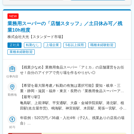
NEW
業務用スーパーの「店舗スタッフ」／土日休み可／残
業10h程度
株式会社大光【スタンダード市場】
正社員
転勤なし
上場企業
5名以上採用
職種未経験歓迎
業種未経験歓迎
【残業少なめ】業務用食品スーパー「アミカ」の店舗運営をお任
せ！自分のアイデアで売り場を作るやりがい◎
仕事内容
【希望を最大限考慮／転勤の有無は選択可能】愛知・岐阜・三
重・静岡・滋賀・福井・東京・長野の「業務用食品スーパーアミ
勤務地
カ」※転居を伴う異動のないエリア採用あり※U・Iターン歓迎※車
【最寄り駅】
通勤OK（駐車場完備／一部店舗除く）※受動喫煙対策あり■愛知県
亀島駅、上前津駅、平安通駅、大森・金城学院前駅、港北駅、植
中村井深店／大須店／大曽根店／守山大森店／港当知店／高針店
田駅(名古屋市営)、鳴海駅、神宮前駅、木田駅、尾張一宮駅、小牧
／緑浦里店／堀田店／津島店／一宮店／小牧店／尾張旭店／春日
駅、尾張旭駅、春日井駅(中央本線)、小池駅、土橋駅(愛知県)、知
井店／豊橋店／豊橋佐藤店／豊田店／半田店／安城店／岡崎店／
年収例：520万円／36歳・入社4年（子2人、残業ありの店長の場
多半田駅、安城駅、東岡崎駅、豊川稲荷駅、前後駅、名和駅(愛知
豊川店／豊明店／東海名和店／西尾店／刈谷店■岐阜県岐阜店／大
合）
県)、西尾駅、刈谷市駅、笠松駅、東大垣駅、大垣駅、各務原市役
給与
垣店／大垣北店／長良店／各務原店／可児店／多治見店／中津川
年収例：370万円／32歳・入社2年（子1人、残業ほとんどなしの
所前駅、可児川駅、多治見駅、中津川駅、高山駅、岐阜駅、瑞浪