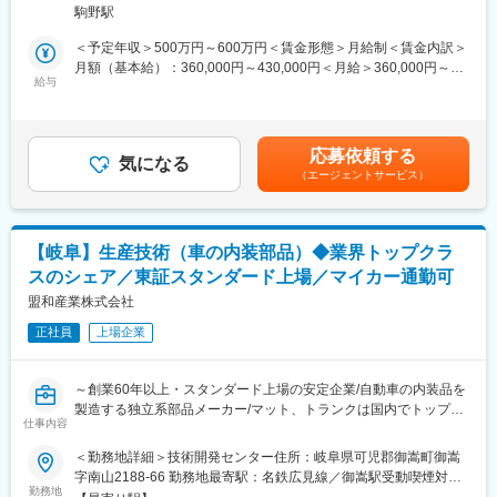
提案型整備士となり、高収入を獲得しましょう。
駒野駅
社内物流の安定運用およびお客様への安定供給に直結する重要な
ポジションです。
＜予定年収＞500万円～600万円＜賃金形態＞月給制＜賃金内訳＞
【先輩達からのフルサポート】
【 詳細 】
月額（基本給）：360,000円～430,000円＜月給＞360,000円～
日々お客様の愛車の修理・修復をしている先輩達。
・社内グループ各拠点・機材センター間のピストン輸送（ラッ
給与
430,000円＜昇給有無＞有＜残業手当＞有＜給与補足＞・昇給：
そんな猛者があなたを完全フルサポートで育成します。
ク・足場・仮設資材等の自社機材の輸送）
年1回・賞与：年2回（7月、12月）・諸手当：通勤手当（会社規
・必要に応じた顧客先（建設現場や物流拠点等）への機材配送・
定に基づき支給）残業手当（残業時間に応じて別途支給）賃金は
【自動車販売と整備が事業の両輪】
回収業務
あくまでも目安の金額であり、選考を通じて上下する可能性があ
お客様にとって「クルマ」は大きな買い物。
応募依頼する
・フォークリフトを用いた機材の積み込み・荷下ろし作業
気になる
ります。月給(月額)は固定手当を含めた表記です。
だからこそ、販売力だけでなく、車検や整備・修理体制があって
（エージェントサービス）
・玉掛け作業による機材の安全な荷役・固定作業
こそ 「信頼できる店舗」だと評価いただけるのです。
・車両および機材の点検・簡易メンテナンス、安全衛生・品質に
当社ではその両軸を事業の中心に据えると共に、保険やカスタマ
関する記録・報告業務
ーサポート、アフターメンテナンスまでをトータルにサポートす
ることで、
【岐阜】生産技術（車の内装部品）◆業界トップクラ
■特徴：
高い顧客満足を実現しています。
スのシェア／東証スタンダード上場／マイカー通勤可
このお仕事は製造・施工・顧客現場をつなぐ中核業務を担ってい
ます。
盟和産業株式会社
変更の範囲：会社の定める業務
フォークリフト・玉掛け資格を活かし、将来的には機材センター
正社員
上場企業
の運営改善や安全衛生活動にも関わっていただくことを期待して
います。
～創業60年以上・スタンダード上場の安定企業/自動車の内装品を
■当社の魅力：
製造する独立系部品メーカー/マット、トランクは国内でトップク
・昭和52年創業の建設用足場などの仮設用資材メーカーで、足場
仕事内容
ラスシェア/グローバル成長を目指す/当社の事業成長を担う重要な
資材分野では約40%とトップクラスのシェアを持つ企業です。
ポジションです～
＜勤務地詳細＞技術開発センター住所：岐阜県可児郡御嵩町御嵩
・主力にしている建設用足場資材は、住宅リフォーム需要の拡大
字南山2188-66 勤務地最寄駅：名鉄広見線／御嵩駅受動喫煙対
や規制緩和による中高層建物への利用などにより、今後も更なる
■業務内容：
勤務地
策：屋内全面禁煙変更の範囲：無