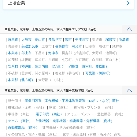
上場企業
商社業界、岐阜県、上場企業の転職・求人情報をエリアで絞り込む
岐阜市
大垣市
高山市
多治見市
関市
中津川市
美濃市
瑞浪市
羽島市
恵那市
美濃加茂市
土岐市
各務原市
可児市
山県市
瑞穂市
飛騨市
本巣市
郡上市
下呂市
海津市
揖斐郡（揖斐川町、大野町、池田町）
加茂郡（坂祝町、富加町、川辺町、七宗町、八百津町、白川町、東白川村）
安八郡（神戸町、輪之内町、安八町）
羽島郡（岐南町、笠松町）
不破郡（垂井町、関ケ原町）
養老郡（養老町）
可児郡（御嵩町）
本巣郡（北方町）
大野郡（白川村）
商社業界、岐阜県、上場企業の転職・求人情報を業種で絞り込む
総合商社
産業用装置（工作機械・半導体製造装置・ロボットなど）商社
機械部品・金型 （商社）
家電 （商社）
複写機・プリンタ （商社）
半導体 （商社）
電子部品 （商社）
アミューズメント・遊戯機器 （商社）
ゲーム （商社）
計測機器・光学機器・精密機器・分析機器 （商社）
自動車部品 （商社）
建設機械・その他輸送機器 （商社）
その他電気・電子・機械 （商社）
化学・医薬原料（有機・高分子） 商社