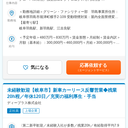
立競技場の建設足場にも選定されております。
仕事内容
ることができ、新しいスキルを習得頂けます。
■業務内容
・足場は施工が完了したら取り払われてしまうため目立たない存
同社の扱うUPS(無停電電源装置）の設置・メンテナンスサポート
＜勤務地詳細＞グリーン・ファシリティー部 羽島事業所住所：
在ですが、ほとんどの建設に不可欠であり、人の命を守る重要な
変更の範囲：会社の定める業務
をご担当いただきます。UPSは、停電などが起きた際に電力供給
岐阜県羽島市堀津町横手2-109 受動喫煙対策：屋内全面禁煙変更
商品です。
する装置です。
勤務地
の範囲：会社の定める事業所（リモートワーク含む）
・一般的な足場は組むのに特殊な技術が必要なのに対し、当社が
【最寄り駅】
製造する楔形緊結足場は組むのが簡単で、工期の短縮やコストダ
岐阜羽島駅、新羽島駅、江吉良駅
■詳細：
ウンにつながっています。
装置の導入、設置、停電した際に正常に動作するための定期的な
＜予定年収＞480万円～830万円＜賃金形態＞月給制＜賃金内訳＞
メンテナンスを担当いただきます。
月額（基本給）：300,000円～460,000円＜月給＞300,000円～
■当社の魅力：
案件ごとに設置から定期メンテナンスまでお任せいたします。導
給与
460,000円＜昇給有無＞有＜残業手当＞有＜給与補足＞月給は経
・昭和52年創業の建設用足場などの仮設用資材メーカーで、足場
入と点検の割合は5：5程度です。
験に応じます。賃金はあくまでも目安の金額であり、選考を通じ
資材分野では約40%とトップクラスのシェアを持つ企業です。
小規模工事の場合は設備と設備の接続もお任せします。※将来的に
て上下する可能性があります。月給(月額)は固定手当を含めた表記
・資本金約1.5億円、連結売上高147億円（2022年度）、従業員
は、3交代制による夜勤勤務が発生する可能性がございます。
です。
148名（2023年3月31日現在）、3年連続売上高右肩上がり、営業
応募依頼する
気になる
粗利率15%台。
（エージェントサービス）
■取り扱い製品：
主力にしている建設用足場資材は、住宅リフォーム需要の拡大や
米国Eaton社製のUPS(無停電電源装置）を取り扱っており、世界
規制緩和による中高層建物への利用などにより、今後も更なる成
TOPクラスの市場シェアを獲得しており、データセンターやオフ
長が期待できる製品分野を扱ってます。
ィスビル等幅広く導入されています。
・年間休日124日で完全週休2日制（土日休み）としっかり休みを
未経験歓迎【岐阜市】新車カーリース反響営業◆残業
確保しながら働くことが可能です。
20h程／年休120日／充実の福利厚生・手当
■就業環境：
出張範囲は全国ですがメインは関東圏内です。
ディープラス株式会社
変更の範囲：本文参照
出張も月の半分程度ありますが、直行直帰も可能で手当は別途支
正社員
上場企業
給です。月に1～3回程度休日出勤がありますが、平日に振休を取
って頂きます。
基本はメンテナンス日が決まっており、事前に準備をしていただ
〈第二新卒歓迎／未経験入社が多数／残業20h／有給取得平均7.9
くことができます。