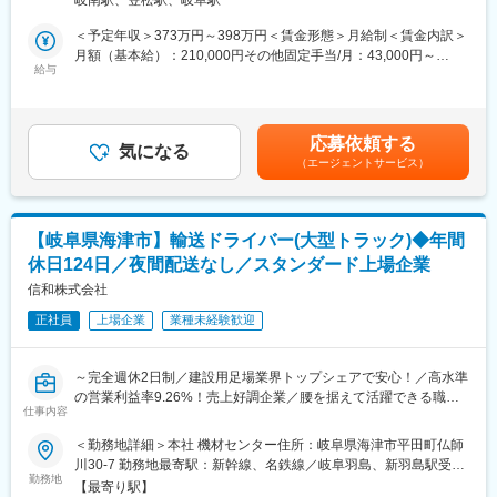
■当社の特徴
■入社後の流れ
＜予定年収＞373万円～398万円＜賃金形態＞月給制＜賃金内訳＞
【リース販売台数日本トップクラス】
配属後は先輩社員との同行がメインとなります。配属前後で関
月額（基本給）：210,000円その他固定手当/月：43,000円～
当社では、リースでの車販売台数が日本トップクラスの実績があ
給与
東・関西の他営業拠点へ出張し異なるエリアでの営業を学ぶ機会
60,000円固定残業手当/月：58,135円～62,041円（固定残業時間
るため、多くの車が入庫され、技術力を磨くことが出来るので
や、工事部に見学に行き自分が携わる製品がどのように現場で使
30時間0分/月）超過した時間外労働の残業手当は追加支給＜月給
す。
われるかを実際に体感する機会があります
＞311,135円～332,041円（一律手当を含む）＜昇給有無＞有＜残
頑張れば頑張った分だけ半年後の給与にも反映されますので、や
業手当＞有＜給与補足＞※超過した時間外労働の残業手当は追加支
応募依頼する
りがいある仕事です
気になる
■配属部署について
給■昇給：あり■賞与：年4回＜月収例 ※全員未経験スタート＞※
（エージェントサービス）
現在10名（30前半～40後半）のメンバーで構成されています。経
ランクに応じて給与が変動します。【レギュラー入社2年目】年収
【整備士の平均年齢36歳】
験豊富なメンバーが揃っているため業界未経験の方もご安心下さ
375万円+各種手当【ブロンズ/入社3年目】年収461万円+各種手当
当社のスタッフは新卒も多く、整備部門の平均年齢も36歳と若手
い！一人前になるまでOJTでしっかりサポートします。組織には
【ゴールド/入社4年目】年収882万円+各種手当賃金はあくまでも
中心に活躍しています。
中途入社社員も多く、食品業界など異業界から入社して活躍して
目安の金額であり、選考を通じて上下する可能性があります。月
【岐阜県海津市】輸送ドライバー(大型トラック)◆年間
もちろん、ディーラー出身で経験豊富なベテランスタッフもおり
いる社員もいます
給(月額)は固定手当を含めた表記です。
休日124日／夜間配送なし／スタンダード上場企業
ますので、技術向上にも力を入れています。
整備スタッフが全社でただ一人となる年間MVPに選ばれ、表彰さ
信和株式会社
変更の範囲：会社の定める業務
れることもあります。世代や部門など関係なく会社を盛り上げて
正社員
上場企業
業種未経験歓迎
います。
【提案型整備士としての新しい仕事】
～完全週休2日制／建設用足場業界トップシェアで安心！／高水準
当社の整備士は、ただ整備をするだけの単純作業ではなく、お客
の営業利益率9.26%！売上好調企業／腰を据えて活躍できる職場
様とのコミュニケーションを大切に、
仕事内容
～
求める整備以上の整備を目指し提案を行っています。
＜勤務地詳細＞本社 機材センター住所：岐阜県海津市平田町仏師
当社で整備士として一人前になれば、どこへ行っても一流整備士
■業務内容：
川30-7 勤務地最寄駅：新幹線、名鉄線／岐阜羽島、新羽島駅受動
として仕事を続けることが出来ます。
信和グループが製造・提供する足場・ラック等の自社製品を中心
勤務地
喫煙対策：屋内全面禁煙変更の範囲：会社の定める事業所
今の時代、求められているのは、ただの整備士ではありません。
【最寄り駅】
に取り扱う輸送ドライバーのお仕事です。