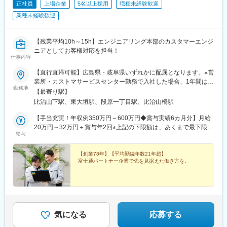
正社員
上場企業
5名以上採用
職種未経験歓迎
ご入社後先輩社員のサポートを受けながら、業務を覚えて頂きま
〈全国展開〉〈社員 1000 名〉を目標にしております。
す。ご経験に合わせてお任せする業務を決めていくことを想定し
業種未経験歓迎
ており、長い目で成長していただければと考えておりますのでご
変更の範囲：会社の定める業務
興味があれば是非ご応募ください！
【残業平均10h～15h】エンジニアリング本部のカスタマーエンジ
■当社の製品について：
ニアとしてお客様対応を担当！
仕事内容
・当社は「シンワキャッチャー」の名称で仮設足場の資材の製造
販売を手掛けており、業界トップシェアの約40％を誇ります。国
【直行直帰可能】広島県・岐阜県いずれかに配属となります。※営
立競技場の建設足場にも選定されております。
業所・カストマサービスセンター勤務で入社した場合、1年間は近
・足場は施工が完了したら取り払われてしまうため目立たない存
勤務地
い県の支店勤務となる場合あり※全国転勤あり※敷地内全面禁煙※
【最寄り駅】
在ですが、ほとんどの建設に不可欠であり、人の命を守る重要な
フィールド業務のため、直行直帰も可能です。■中国支店広島県広
比治山下駅、東大垣駅、段原一丁目駅、比治山橋駅
商品です。
島市南区段原南1-3-53 広島イーストビル■大垣カストマサービス
・一般的な足場は組むのに特殊な技術が必要なのに対し、当社が
課岐阜県大垣市加賀野4-1-7 ソフトピアジャパンセンター
【手当充実！年収例350万円～600万円◆賞与実績6カ月分】月給
製造する楔形緊結足場は組むのが簡単で、工期の短縮やコストダ
20万円～32万円＋賞与年2回※上記の下限額は、あくまで最下限の
ウンにつながっています。
給与
給与です※前職の経験・能力を最大限考慮の上、決定いたします※
時間外手当は含んでおりません
■こんな方にはおススメ！
【創業78年】【平均勤続年数21年超】
CADのご経験を活かして開発・設計職に携わりたい方、長期就業
富士通パートナー企業で先を見据えた働き方を。
ができる環境を求めて安定した企業で働きたい方、仕事とプライ
ベートの両立を希望されている方など、当社は各々のかなえた思
いの実現が可能な環境となっています。
変更の範囲：会社の定める業務
気になる
応募する