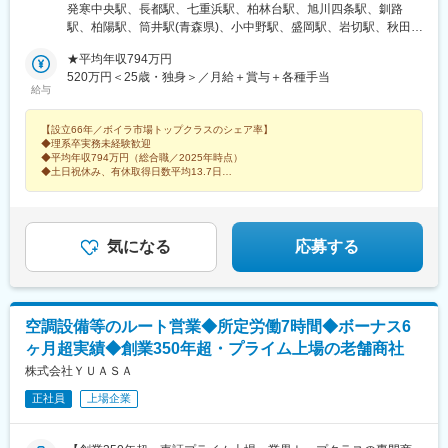
【北海道／東北／関東／甲信越／東海・北陸／近畿／中四国／九
発寒中央駅、長都駅、七重浜駅、柏林台駅、旭川四条駅、釧路
州・沖縄】で可能な限り希望を考慮しています。北海道、青森
駅、柏陽駅、筒井駅(青森県)、小中野駅、盛岡駅、岩切駅、秋田
県、岩手県、宮城県、秋田県、山形県、福島県、茨城県、栃木
駅、北山形駅、鶴岡駅、郡山富田駅、泉駅(常磐線)、大鳥居駅、小
県、群馬県、埼玉県、千葉県、東京都、神奈川県、山梨県、岐阜
★平均年収794万円
岩駅、石神井公園駅、北野駅(東京都)、高輪ゲートウェイ駅、セン
県、静岡県、愛知県、三重県、新潟県、富山県、石川県、福井
520万円＜25歳・独身＞／月給＋賞与＋各種手当
ター南駅、本厚木駅、湘南台駅、大宮公園駅、熊谷駅、大袋駅、
給与
県、長野県、滋賀県、京都府、大阪府、兵庫県、奈良県、和歌山
南古谷駅、桜木駅(千葉県)、新八柱駅、木更津駅、土浦駅、水郷
県、鳥取県、島根県、岡山県、広島県、山口県、徳島県、香川
駅、偕楽園駅、古河駅、江曽島駅、高崎問屋町駅、太田駅(群馬
【設立66年／ボイラ市場トップクラスのシェア率】
県、愛媛県、高知県、福岡県、佐賀県、長崎県、熊本県、大分
県)、国母駅、新潟駅、北長岡駅、春日山駅、北長野駅、村井駅、
◆理系卒実務未経験歓迎
県、宮崎県、鹿児島県、沖縄県※受動喫煙対策あり
南富山駅、西金沢駅、越前新保駅、尾張星の宮駅、船町駅、春日
◆平均年収794万円（総合職／2025年時点）
井駅(中央本線)、左京山駅、東刈谷駅、岐南駅、春日町駅、沼津
◆土日祝休み、有休取得日数平均13.7日
◆最大16万9000円の家賃補助
駅、天竜川駅、阿漕駅、中川原駅、新石切駅、南茨木駅(阪急線)、
◆公的資格の取得支援充実
青木駅、西明石駅、播磨高岡駅、十条駅(京都府・近鉄線)、福知山
駅、栗東駅、南彦根駅、郡山駅(奈良県)、紀和駅、鳥取駅、松江
駅、備前西市駅、下祇園駅、東福山駅、防府駅、小月駅、堀江
気になる
応募する
駅、伊予西条駅、北宇和島駅、薊野駅、元山駅(香川県)、鮎喰駅、
東比恵駅、久留米大学前駅、九州工大前駅、牧駅(大分県)、佐賀
駅、大村車両基地駅、早岐駅、鹿児島中央駅、平成駅、宮崎駅、
西都城駅、赤嶺駅、糀谷駅、泉岳寺駅、センター北駅、土呂駅、
空調設備等のルート営業◆所定労働7時間◆ボーナス6
八柱駅、沢良宜駅、紀伊中ノ島駅、祇園新橋北駅、蔵本駅
ヶ月超実績◆創業350年超・プライム上場の老舗商社
株式会社ＹＵＡＳＡ
正社員
上場企業