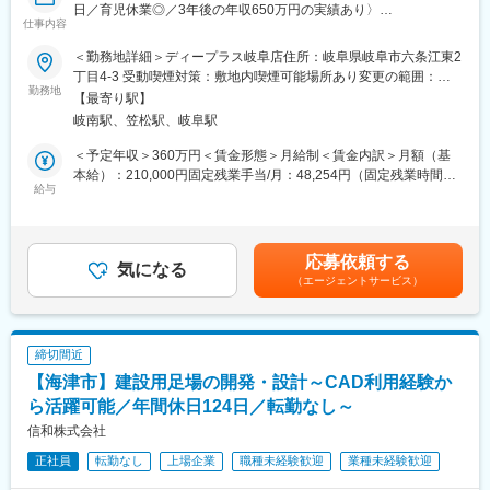
日／育児休業◎／3年後の年収650万円の実績あり〉
仕事内容
■特徴：
■就業環境：
＜勤務地詳細＞ディープラス岐阜店住所：岐阜県岐阜市六条江東2
同社は外資系の電源設備の代理店兼導入事業者として、世界的に
ワークライフバランスが整う環境です。
丁目4-3 受動喫煙対策：敷地内喫煙可能場所あり変更の範囲：会
使用が可能な外資系システムを取り扱っており受注も増えていま
・年休 120 日
勤務地
社の定める事業所
す。
【最寄り駅】
・有給取得70％(取得平均7.9日)
岐南駅、笠松駅、岐阜駅
・育休取得！産後パパ育休推奨！
■部署構成：
・手当、福利厚生充実！（手当、福利厚生欄参照）
＜予定年収＞360万円＜賃金形態＞月給制＜賃金内訳＞月額（基
配属部署には15名程度(30代～60代）が在籍しております。
・2024年10月 あいち女性輝きカンパニー認定
本給）：210,000円固定残業手当/月：48,254円（固定残業時間30
中途入社の方も多く馴染みやすい環境です。未経験の方も活躍中
給与
時間0分/月）超過した時間外労働の残業手当は追加支給＜月給＞
です
■業務内容
258,254円（一律手当を含む）＜昇給有無＞有＜残業手当＞有＜
＜仕事の流れ＞
給与補足＞固定残業代制 超過分別途支給＜年収例 ※全員営業・
■当社について：
・商談：車の購入をお考えで、お問い合わせやご来店いただいた
接客業経験者＞【抜擢人事/入社1年目】年収786万円+各種手当
半導体／FPD／電子部品製造装置・エネルギーデバイス製造装置
応募依頼する
お客様に対し、車を使う場面をヒアリングし、リースの説明とと
気になる
※管理職・店長ポジション【ランク：シルバー/入社3年目】年収
など、今後も成長が見込まれる分野に展開しており、業績も右肩
（エージェントサービス）
もに最適なプランをご提案。
563万円+各種手当【ランク：ゴールド/入社4年目】 年収882万
上がりで推移。5G・6G、AI、IoT、EV、脱炭素といった次世代産
・契約・手続き：オプションの有無、任意保険など、ポイントを
円+各種手当賃金はあくまでも目安の金額であり、選考を通じて上
業を支える事業ポートフォリオを構築しており、電子部品の販売
確認しながら書類作成し、車を手配。
下する可能性があります。月給(月額)は固定手当を含めた表記で
から半導体・FPD・電子部品製造装置などのオリジナル製品開
手続きのすべてが完了後、納車となります。
す。
発・製造・販売まで一貫対応が可能です。
締切間近
◎「月々コミコミ、5000円」のTVCMのように税金、保険、車
【海津市】建設用足場の開発・設計～CAD利用経験か
検、メンテすべて込みのわかりやすい価格なので営業がしやすく
変更の範囲：会社の定める業務
成約率も5割を超えます。
ら活躍可能／年間休日124日／転勤なし～
信和株式会社
■店舗情報
正社員
転勤なし
上場企業
職種未経験歓迎
業種未経験歓迎
20代、30代を中心に活躍しております。
クルマに詳しかった、クルマの営業の経験があった、なんて人は