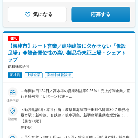
気になる
応募する
NEW
【海津市】ルート営業／建物建設に欠かせない「仮設
足場」◆競合優位性の高い製品◎東証上場・シェアト
ップ
信和株式会社
正社員
上場企業
業種未経験歓迎
～年間休日124日／高水準の営業利益率9.26%！売上好調企業／直
行直帰可能／UIターン歓迎～
仕事内容
■業務内容
＜勤務地詳細＞本社住所：岐阜県海津市平田町仏師川30-7 勤務地
仮設足場製品のルート営業を担当します。営業先は東海エリアを
最寄駅：新幹線、名鉄線／岐阜羽島、新羽島駅受動喫煙対策：屋
中心とするリース会社、工務店、足場架設備工事業者、商社(総合
勤務地
内全面禁煙変更の範囲：会社の定める事業所
【最寄り駅】
商社の場合建設リース会社）がメインです
駒野駅
■業務詳細
＜予定年収＞400万円～650万円＜賃金形態＞日給月給制＜賃金内