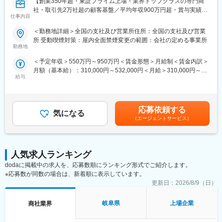
【創業350年超・東証プライム上場・業界トップクラスの専門商
社・取引先2万社超の顧客基盤／平均年収900万円超・賞与実績6
仕事内容
ヶ月超／安定性×成長性を両立・幅広い商材による提案営業／所定
労働時間7時間】
＜勤務地詳細＞全国の支社及び営業所住所：全国の支社及び営業
所 受動喫煙対策：屋内全面禁煙変更の範囲：会社の定める事業所
■仕事内容：
勤務地
公共施設・一般住宅等に向けた建築設備商材（空調・衛生・管
＜予定年収＞550万円～950万円＜賃金形態＞月給制＜賃金内訳＞
材・住宅設備）の営業をお任せします。
月額（基本給）：310,000円～532,000円＜月給＞310,000円～
※扱い商品が多岐に及ぶため、商品知識をつけるまでは一定の期間
給与
532,000円＜昇給有無＞有＜残業手当＞有＜給与補足＞※上記年収
がかかるとは思いますが、経験豊富な先輩・同僚が全力でサポー
は想定年収でありスキル・能力により上下する場合がございま
トします。
す。賞与： 年2回 ( 年間直近実績： 約6.15ヶ月（支給月/6月12
月） )昇給：年1回 4月賃金はあくまでも目安の金額であり、選考
【担当商材】
応募依頼する
気になる
を通じて上下する可能性があります。月給(月額)は固定手当を含め
ポンプ・バルブ・空調設備機器・キッチン・給湯機・衛生陶器 な
（エージェントサービス）
た表記です。
どの建築設備商材
【提案先】
既にお取引のある管財卸・工具卸・住宅設備販売店・ゼネコンな
人気求人ランキング
どがメインとなり、扱う商材にもよりますが、既存営業と新規営
dodaに掲載中の求人を、応募数順にランキング形式でご紹介します。
業の割合は９：１程度になります。
※応募数が同数の場合は、新着順に表示しています。
更新日：
2026/8/9（日）
【他社との差別化】
・主要仕入先の販売先ランクNo.1を当社が守り続けていることに
岐阜県
上場企業
商社業界
よる市場内優位性。
・数多い扱い商材を利用して、販売先の経営の根幹に刺さる提案