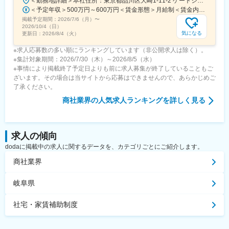
＜勤務地詳細＞本社住所：東京都品川区大崎1-11-2 ゲートシティ大崎イーストタワー22Ｆ勤務地最寄駅：JR山手線／大崎駅受動喫煙対策：屋内全面禁煙変更の範囲：会社の定める事業所（リモートワーク含む）
＜予定年収＞500万円～600万円＜賃金形態＞月給制＜賃金内訳＞月額（基本給）：300,000円～350,000円＜月給＞300,000円～350,000円＜昇給有無＞有＜残業手当＞有＜給与補足＞上記年収は、あくまで目安であり、前職・経験を考慮し検討させて頂きます。■昇給：あり■賞与：あり※会社業績と個人業績に応じて算定されます。賃金はあくまでも目安の金額であり、選考を通じて上下する可能性があります。月給(月額)は固定手当を含めた表記です。
掲載予定期間：
2026/7/6（月）
〜
2026/10/4（日）
気になる
更新日：
2026/8/4（火）
※求人応募数の多い順にランキングしています（非公開求人は除く）。
※集計対象期間：2026/7/30（木）～2026/8/5（水）
※事情により掲載終了予定日よりも前に求人募集が終了していることもご
ざいます。その場合は当サイトから応募はできませんので、あらかじめご
了承ください。
商社業界
の人気求人ランキングを詳しく見る
求人の傾向
dodaに掲載中の求人に関するデータを、カテゴリごとにご紹介します。
商社業界
岐阜県
社宅・家賃補助制度