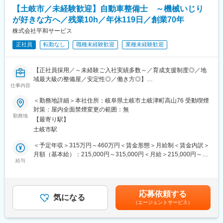
【土岐市／未経験歓迎】自動車整備士 ～機械いじり
変更の範囲：会社の定める業務
■当社の特徴・魅力：
が好きな方へ／残業10h／年休119日／創業70年
Kawasakiグループの中核商社という揺るぎない安定感を背景に、
株式会社平和サービス
省エネやカーボンニュートラル、次世代燃料への転換をはじめと
したお客様の困りごとに寄り添うことで、ダイナミックな挑戦を
正社員
転勤なし
職種未経験歓迎
業種未経験歓迎
可能にする会社です。
【正社員採用／～未経験ご入社実績多数～／育成支援制度◎／地
変更の範囲：会社の定める業務
域最大級の整備屋／安定性◎／働き方◎】
仕事内容
■業務内容：
＜勤務地詳細＞本社住所：岐阜県土岐市土岐津町高山76 受動喫煙
大型自動車、特殊車両、産業車両の点検整備、修理や加工をお任
対策：屋内全面禁煙変更の範囲：無
せします。
勤務地
【最寄り駅】
土岐市駅
■業務詳細：
・大型自動車の点検整備
＜予定年収＞315万円～460万円＜賃金形態＞月給制＜賃金内訳＞
・特殊車両の架装部点検整備、加工取付、修理
月額（基本給）：215,000円～315,000円＜月給＞215,000円～
・産業車両の点検整備、各部分分解整備 など
給与
315,000円＜昇給有無＞有＜残業手当＞有＜給与補足＞※保有資格
≪整備いただく車両例≫
や経験により年収は考慮します。■昇給：年１回■賞与：年２回
・特装車両…クレーン車、トレーラー連結車、ポンプ車、消防車
（昨年実績：平均2.6ヶ月分）■モデル年収勤続年数3年(20代前
など
半）…年収417万円勤続年数10年(40代前半）…年収565万円賃金
応募依頼する
・大型車両…ダンプカー、トラック、トレーラー、バスなど
気になる
はあくまでも目安の金額であり、選考を通じて上下する可能性が
（エージェントサービス）
・産業車両…フォークリフト、ショベルローダー、建機など
あります。月給(月額)は固定手当を含めた表記です。
・乗用車
・クリーンエネルギー車