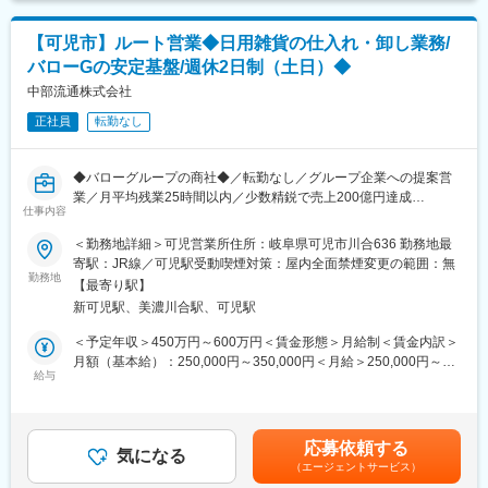
ており、安定した経営を続けております。
◇セキュリティ対策
◇主な取引先…TOYOTA、岐阜日野自動車、L＆F中部、新明和オ
ートエンジニアリングなどの指定工場、GSユアサバッテリー、デ
【可児市】ルート営業◆日用雑貨の仕入れ・卸し業務/
■働く環境：
ンソーサービスの特約店
バローGの安定基盤/週休2日制（土日）◆
月の平均残業時間は5～20時間と少なめのため、ワークライフバ
ランスを整えることができます。
中部流通株式会社
◇社員思いの社風
社員の方に少しでも楽に整備を行っていただきたいという思いか
正社員
転勤なし
■手当・福利厚生について：
ら、設備投資も積極的に行っております。
◇住宅手当や昼食代補助制度など日々の生活費の節約に繋がる制
直近の設備投資ですと、自動車を持ち上げる整備用リフトを増設
度があります。他の手当も豊富なため、転職を機に収入アップも
しましたので、整備点検効率が良くなりました。
◆バローグループの商社◆／転勤なし／グループ企業への提案営
目指せます。
また、シフト制もチームごとの希望制となっており、シフトの要
業／月平均残業25時間以内／少数精鋭で売上200億円達成
◇当社の退職金制度は「確定拠出年金」か「退職金前払い」のど
仕事内容
望は通りやすくなっております。
ちらかを選択できるようになっており、一人ひとりのライフプラ
■業務概要：
＜勤務地詳細＞可児営業所住所：岐阜県可児市川合636 勤務地最
ンに合わせた柔軟な対応を可能にしています。
バローやVドラッグなどバローグループの企業に対して、日用雑貨
寄駅：JR線／可児駅受動喫煙対策：屋内全面禁煙変更の範囲：無
変更の範囲：無
の営業及び現場改善提案をご担当頂きます。ルート営業がメイン
勤務地
■当社について：
【最寄り駅】
にはなりますが、コスト削減や運営効率化などのお客様が抱える
1969年に住宅建材販売会社として誕生した当社は、オリジナルブ
新可児駅、美濃川合駅、可児駅
課題に対して改善提案を行うこともあります。
ランドの規格住宅の企画・設計、各種住宅資材の製造・調達・販
※当社HPに課題改善事例が記載してあるため、是非ご覧くださ
＜予定年収＞450万円～600万円＜賃金形態＞月給制＜賃金内訳＞
売業をメインに、その他情報やサービスなども含むさまざまなも
い。
月額（基本給）：250,000円～350,000円＜月給＞250,000円～
のを提供している会社です。
給与
350,000円＜昇給有無＞有＜残業手当＞有＜給与補足＞■昇給：年
イビデングループのグループ会社として、グループ全体の4つの行
■業務詳細：
1回 ■賞与：年2回（7月・12月）・給与詳細は経験・能力を踏ま
動精神「誠実」「和」「積極性」「イビテクノの進化」を実践
・メーカーからの日用雑貨の仕入れ（掃除用品、洗剤・入浴剤な
えて会社規定により決定賃金はあくまでも目安の金額であり、選
し、お客様はもちろん社員全員の幸せのために尽力していきま
ど）
考を通じて上下する可能性があります。月給(月額)は固定手当を含
す。
応募依頼する
・担当企業のバイヤーとの打ち合わせ、商品の卸し
気になる
めた表記です。
（エージェントサービス）
・コスト削減や運営効率化などの改善提案