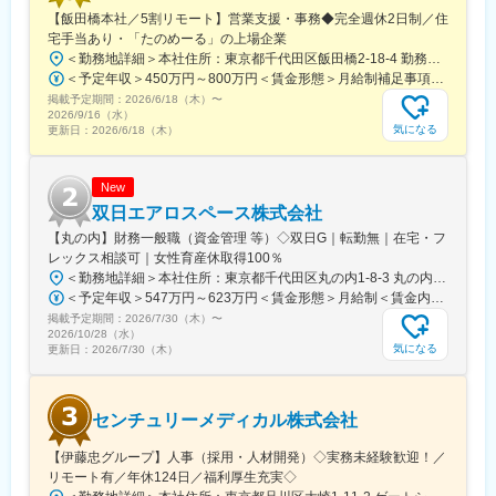
【飯田橋本社／5割リモート】営業支援・事務◆完全週休2日制／住
■当社について：
宅手当あり・「たのめーる」の上場企業
住宅・ビル・商業施設等の電気設備資材の総合卸売商社
＜勤務地詳細＞本社住所：東京都千代田区飯田橋2-18-4 勤務地最寄駅：中央本線／水道橋駅受動喫煙対策：屋内全面禁煙変更の範囲：会社の定める事業所（リモートワーク含む）
［東証プライム市場上場グループ会社］
＜予定年収＞450万円～800万円＜賃金形態＞月給制補足事項なし＜賃金内訳＞月額（基本給）：249,000円～475,000円その他固定手当/月：25,000円～45,000円＜月給＞274,000円～520,000円＜昇給有無＞有＜残業手当＞有＜給与補足＞※経験、能力、年齢などを考慮の上、規定により決定賃金はあくまでも目安の金額であり、選考を通じて上下する可能性があります。月給(月額)は固定手当を含めた表記です。
掲載予定期間：
当社は、電気工事事業者、空調設備工事事業者、建設会社、住宅
2026/6/18（木）
〜
2026/9/16（水）
メーカー、工場、そしてサブコンなど、中小～大手企業まで幅広
気になる
更新日：
2026/6/18（木）
く、電気設備資材のトータルサポートを提供しています。
豊富な経験と専門知識を活かし、資材の選定から供給、技術的な
サポートまで一貫して対応することで、お客様の現場に最適なソ
New
リューションをお届けします。
双日エアロスペース株式会社
「迅速」「確実」をモットーに、電気設備資材のプロフェッショ
【丸の内】財務一般職（資金管理 等）◇双日G｜転勤無｜在宅・フ
ナルとして、お客様の事業を力強く支援します。
レックス相談可｜女性育産休取得100％
＜勤務地詳細＞本社住所：東京都千代田区丸の内1-8-3 丸の内トラストタワー本館4F勤務地最寄駅：JR線／東京駅受動喫煙対策：屋内全面禁煙変更の範囲：会社の定める事業所
変更の範囲：会社の定める業務
＜予定年収＞547万円～623万円＜賃金形態＞月給制＜賃金内訳＞月額（基本給）：212,000円～256,000円＜月給＞212,000円～256,000円＜昇給有無＞有＜残業手当＞有＜給与補足＞※基本給は個人評価、賞与は個人評価および会社業績により変動します。※上記年収は想定残業20Ｈを含めた場合のサンプルとなります。■昇給：年1回（7月）■賞与：年2回（夏6月・冬12月）賃金はあくまでも目安の金額であり、選考を通じて上下する可能性があります。月給(月額)は固定手当を含めた表記です。
掲載予定期間：
2026/7/30（木）
〜
2026/10/28（水）
気になる
更新日：
2026/7/30（木）
センチュリーメディカル株式会社
【伊藤忠グループ】人事（採用・人材開発）◇実務未経験歓迎！／
リモート有／年休124日／福利厚生充実◇