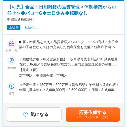
て、機械操作、機械装置のメンテナンス等の業務全般をお任せし
す。
【可児】食品・日用雑貨の品質管理＜体制構築からお
ます。
任せ＞◆バローG◆土日休み◆転勤なし
変更の範囲：会社の定める業務
■業務詳細：
中部流通株式会社
（1）プラスチック成形機等の機械操作
正社員
転勤なし
素材をセットし、機械のタッチパネルを見ながら食品用ボトルの
形に成型します。
■□国内外商品を支える品質管理／バローグループの商社／大手企
（2）機械メンテナンス・品質管理
業の子会社ならではの充実した福利厚生も完備／残業月平均15時
・不良率を下げるために、機械に不具合がないか確認します。
仕事内容
間程度／転勤なし□■
・ボトル自体のチェックは検査員の別スタッフが対応しますが、
＜勤務地詳細＞可児営業所住所：岐阜県可児市川合636 勤務地最
場合によってはボトルの不具合もチェックするケースがございま
■募集背景：
寄駅：JR線／可児駅受動喫煙対策：屋内全面禁煙変更の範囲：会
す。
従来より、バローグループのPBの一部を当社で品質管理しており
勤務地
社の定める事業所
※コツコツ作業する部分もありますが、基本は他のスタッフの方と
【最寄り駅】
ました。
コミュニケーションを取りながら業務を進めるスタイルです。
新可児駅、美濃川合駅、可児駅
このたびより多くのアイテムについて、品質管理を行うこととな
※入社後は、製造部の研修で製品知識・機械知識を習得いただくほ
り、この機会に品質専任担当を置きたいと考えております。
＜予定年収＞450万円～600万円＜賃金形態＞年俸制＜賃金内訳＞
か、先輩社員によるOJT研修を実施いたします。
体制構築からお任せができる方を募集しております。
年額（基本給）：2,600,000円～3,500,000円＜月額＞216,666円
給与
～291,666円（12分割）＜昇給有無＞有＜残業手当＞有＜給与補
■職場環境：
■業務内容：
足＞■昇給：年1回■賞与：年2回（7月、12月）※前年実績 平均
三交代シフト勤務となります。シフトは原則1週間ごとのローテー
・食品・雑貨の品質向上に向けた仕組みの設計・改善運用（QMS
4.0ヶ月／年賃金はあくまでも目安の金額であり、選考を通じて上
ションで組まれます。
ベース）
下する可能性があります。月給(月額)は固定手当を含めた表記で
応募依頼する
・食品衛生法・表示法・ポジティブリスト制度など国内外の法規
気になる
す。
■同社の魅力：
（エージェントサービス）
制対応
◎同社では、誰もが目にしたことのあるプラスチック製品を中心
・製造委託先に対する工場監査・是正指導
に製造・販売を行っています。その高い技術力から、国内では当