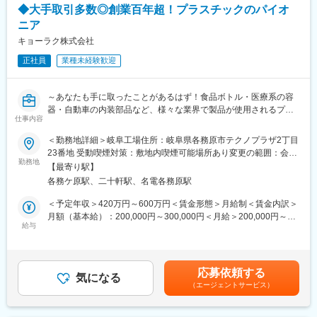
・海外拠点も展開するグローバル企業：国内拠点だけではなく海
◆大手取引多数◎創業百年超！プラスチックのパイオ
と気軽に会話をしながらコミュニケーションを取ることで、日常
外にも拠点を展開しています。20年ほど前からASEAN地域を中心
ニア
会話の中からお客様のご要望を発見できることが多くあります。
に展開しており、海外展開も積極的に行っております。
お客様よりご依頼をいただいた後は、工事内容をヒアリングし、
キョーラク株式会社
用途や予算、納期等にマッチする商品を選出して、見積書を作成
変更の範囲：会社の定める業務
正社員
業種未経験歓迎
していただきます。作成した見積内容で受注となれば、商品を手
配し、設定した納期までに納品していただきます。
～あなたも手に取ったことがあるはず！食品ボトル・医療系の容
■入社後の流れ
器・自動車の内装部品など、様々な業界で製品が使用されるプラ
入社後、納品担当スタッフとして従事する他、先輩の営業に同行
仕事内容
スチック分野のパイオニア企業～
し、お客様に顔と名前を覚えてもらうところからスタートしてい
ただきます。担当営業として長期的なお付き合いをしていく中
＜勤務地詳細＞岐阜工場住所：岐阜県各務原市テクノプラザ2丁目
★ポイント★
で、お客様から気軽に頼っていただけるような存在となっていた
23番地 受動喫煙対策：敷地内喫煙可能場所あり変更の範囲：会社
◇製造経験を活かし、安定基盤でキャリアを磨きたい方にオスス
勤務地
だくことを期待しております。
の定める事業所
【最寄り駅】
メ
その後、先輩より10～20社程度のお客様（東海エリア中心）を引
各務ケ原駅、二十軒駅、名電各務原駅
手順書を完備しており、プラスチックの経験がなくともしっかり
き継ぎ、担当していただくこととなります。
とキャッチアップができる環境です
＜予定年収＞420万円～600万円＜賃金形態＞月給制＜賃金内訳＞
◇冷暖房完備／機械の近くが暑くなることもありますが、空調服
■研修体制
月額（基本給）：200,000円～300,000円＜月給＞200,000円～
などの支給も万全！
給与
先輩社員によるOJTにて仕事を覚えて頂きます。1～2年ほどの時
300,000円＜昇給有無＞有＜残業手当＞有＜給与補足＞予定年収
◇賞与5カ月分支給実績あり！しっかりと社員に還元する風土です
間をかけ、お客様と良い関係性を構築できるようになって頂きま
はあくまでも目安の金額であり、選考を通じて上下する可能性が
◎
す。
あります。■賞与：年2回（5か月）■昇給：年1回賃金はあくまで
◇大手企業と取引あり！誰もが知るあの有名商品を影から支える
も目安の金額であり、選考を通じて上下する可能性があります。
応募依頼する
やりがいがあります◎
気になる
■組織構成
月給(月額)は固定手当を含めた表記です。
（エージェントサービス）
各拠点は、約4名の営業のほか、納品担当スタッフ、事務など、計
■業務概要：
10名程の社員で構成されております。長期的に活躍しているメン
食品容器・医療容器（プラスチック）の製造オペレーターとし
バーも多く、困ったことなど気軽に相談できる体制が整っていま