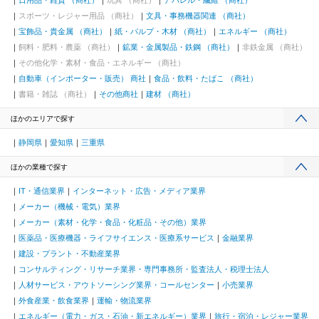
スポーツ・レジャー用品 （商社）
文具・事務機器関連 （商社）
宝飾品・貴金属 （商社）
紙・パルプ・木材 （商社）
エネルギー （商社）
飼料・肥料・農薬 （商社）
鉱業・金属製品・鉄鋼 （商社）
非鉄金属 （商社）
その他化学・素材・食品・エネルギー （商社）
自動車（インポーター・販売） 商社
食品・飲料・たばこ （商社）
書籍・雑誌 （商社）
その他商社
建材 （商社）
ほかのエリアで探す
静岡県
愛知県
三重県
ほかの業種で探す
IT・通信業界
インターネット・広告・メディア業界
メーカー（機械・電気）業界
メーカー（素材・化学・食品・化粧品・その他）業界
医薬品・医療機器・ライフサイエンス・医療系サービス
金融業界
建設・プラント・不動産業界
コンサルティング・リサーチ業界・専門事務所・監査法人・税理士法人
人材サービス・アウトソーシング業界・コールセンター
小売業界
外食産業・飲食業界
運輸・物流業界
エネルギー（電力・ガス・石油・新エネルギー）業界
旅行・宿泊・レジャー業界