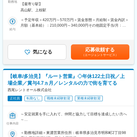
■業務の面白さ：
勤務地
建設機械・除雪車など幅広い車両に触れることで、整備士として
【最寄り駅】
・自動車・ショベルカー・除雪機など様々な車両に携わることが
の市場価値を高められます。
高山駅、上枝駅
可能！
（3）資格取得でキャリアアップ可能
・既存営業がメインのため無理なく働くことができる◎
クレーン・玉掛け・溶接など多様な資格を取得でき、スキルの幅
＜予定年収＞420万円～570万円＜賃金形態＞月給制＜賃金内訳＞
・インセンティブがあり、過去平均実績は月10万で頑張りを評価
が広がります。
月額（基本給）：210,000円～340,000円その他固定手当/月：
される環境
給与
5,000円～10,000円＜月給＞215,000円～350,000円＜昇給有無＞
・中古車購入の際の現車確認で他県まで足を運ぶこともあり気分
■キャリアパス：
有＜残業手当＞有＜給与補足＞※上記、過去実績の平均インセンテ
転換にも◎
整備業務を通じて経験を積みながら、スキルの幅を広げていただ
ィブを含む■昇給：年1回（6月）■賞与：年2回（2.8カ月）賃金は
・高山エリアで特殊車両の購入・整備ができる数少ない企業のた
きます。
あくまでも目安の金額であり、選考を通じて上下する可能性があ
応募依頼する
め提案しやすい！
気になる
将来的には希望や適性に応じて、後輩指導や工場運営にも関わる
ります。月給(月額)は固定手当を含めた表記です。
（エージェントサービス）
ことが可能です。
■業務内容：
各種車両整備業務や販売を手掛ける当社で営業業務を担当頂きま
■組織構成：
す。
整備士は20代～70代まで幅広い年齢層が在籍しており、
【岐阜/多治見】『ルート営業』◇年休122土日祝／上
基本は既存のお客様先へのルート営業になり、一日の訪問数は10
ベテランの技術と若手の活気が共存する職場です。
場企業／賞与4.7ヵ月／レンタルの力で街を育てる
件程となります。
直近1年で20代社員も増え、職場の雰囲気はより明るくなってお
西尾レントオール株式会社
り、
■業務内容詳細：
コミュニケーションを大切にしながらチームで協力して業務を進
正社員
転勤なし
職種未経験歓迎
業種未経験歓迎
<車両購入サポート>
めています。
取引先からご依頼頂いた、各種車両に関する打ち合わせを通じ
今後は次世代への技術継承を見据え、若手の育成にも力を入れて
て、車種検討、見積作成・提案を実施して受注を獲得頂きます。
いく方針です。
～安定就業を手に入れて、仲間と協力して目標を達成したい方へ
除雪車や建機、普通車まで様々な車種を扱っております。官公庁
～
からのご依頼に関しての入札業務にも従事頂きます。
変更の範囲：会社の定める業務
仕事内容
入社決め手は社員人柄／定着88％／平均勤続11.8年／研修充実
＜勤務地詳細＞東濃営業所住所：岐阜県多治見市明和町2丁目98
<整備のご提案>
◎建機レンタル業界でトップクラス実績