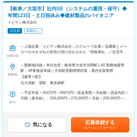
【岐阜／大垣市】社内SE（システムの運用・保守）◆
■環境：
年間123日・土日祝休み◆建材製品のパイオニア
13名の整備士が活躍しております。
年齢構成(30代:4名、40代:3名、50代3名、60代1名、70代2名)
イビケン株式会社
クルマ好きの方が多く、大型車両の整備などは何人かで協力して
正社員
転勤なし
進めるため、チームワークも良くアットホームな社風です。
ベテラン社員も多いため、熟練の技術を直接教わることができま
す！
～上場企業「イビデン株式会社」のグループ企業／流通業とメー
カーのそれぞれの長所が掛け合わされた「特殊商社」／住宅手
■一日の流れ
仕事内容
当・家族手当あり◎～
・8時半出社
＜勤務地詳細＞本社住所：岐阜県大垣市河間町1-60 勤務地最寄
・一日のスケジュールとやるべきことを確認
■業務内容：
駅：JR東海道本線／大垣駅受動喫煙対策：屋内全面禁煙
→チームの班長がスケジュールを作っておりますので、やるべき
オリジナルブランドの規格住宅の企画・設計、各種住宅資材の製
勤務地
ことはご相談しながら進めていく形になります。
【最寄り駅】
造・調達・販売業をメインに、その他情報やサービスなどさまざ
・車両整備(オイル交換、タイヤ交換など)
北大垣駅、室駅、東赤坂駅
まなものを提供する当社にて、社内システムの運用・保守をメイ
・17時半終業
ンに幅広い業務をご担当いただきます。
＜予定年収＞350万円～500万円＜賃金形態＞月給制＜賃金内訳＞
＊業務時間内に終わるほどのスケジュールを班長の方が組んでく
月額（基本給）：200,000円～270,000円＜月給＞200,000円～
ださるので、残業は月10h以下に抑えられております。
■業務詳細：
給与
270,000円＜昇給有無＞有＜残業手当＞有＜給与補足＞※経験・年
◇基幹システム改善要望対応や運用保守（ヒヤリング、ベンダー
齢・資格など考慮し優遇いたします。■昇給：年1回（4月）■賞
との折衝、稼働後対応）
与：年2回（6月・12月）■モデル年収：年収500万円：総合職職／
■魅力：
◇システムの企画・導入
経験7年賃金はあくまでも目安の金額であり、選考を通じて上下す
◇安定した経営基盤
応募依頼する
◇PCキッティング
気になる
る可能性があります。月給(月額)は固定手当を含めた表記です。
整備を依頼いただくのは市や県などの自治体から大手企業まで幅
（エージェントサービス）
◇ヘルプデスク対応（システム問い合わせ、パソコン、ネットワ
広く、創業70年間のお付き合いもあるため、厚い信頼もいただい
ークに関する問い合わせ対応）