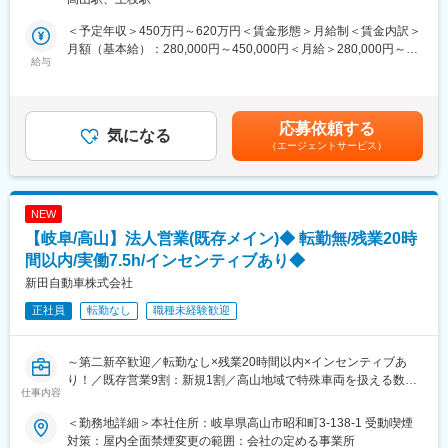
まずは整備業務を中心にご担当いただき、経験に応じて業務の幅
◆企業魅力:
を広げていただきます。
◇高い技術と開発精神：マヨネーズ容器で築き上げた多層成形技
＜予定年収＞450万円～620万円＜賃金形態＞月給制＜賃金内訳＞
術による食品容器、医療用ブローソフトバッグ、二重壁中空成形
月額（基本給）：280,000円～450,000円＜月給＞280,000円～
■担当業務：
給与
技術による自動車部品、工業部品、住宅資材等新たなアイデアや
450,000円＜昇給有無＞有＜残業手当＞有＜給与補足＞※年齢・経
◇自動車の整備作業
ノウハウを生かして新製品の開発に積極的に取り組み高い成型技
験・スキルなどを考慮し決定いたします。■昇給：年1回■賞与：
◇各整備士とのコミュニケーション
術によって人の生活を便利にしています。
年2回賃金はあくまでも目安の金額であり、選考を通じて上下する
◇業務計画の立案を図ることにより具体的な売上構築の実践
◇海外拠点も展開するグローバル企業：国内拠点だけではなく海
可能性があります。月給(月額)は固定手当を含めた表記です。
応募依頼する
◇取引先との整備などに関する連絡・打合せ
気になる
外にも拠点を展開しています。20年ほど前からASEAN地域を中心
（エージェントサービス）
◇見積作成・工場設備の見直し
に展開しており、海外での同社の製品の展開も積極的に行ってお
※ご入社直後は、車両整備がメインとなります。
ります。
徐々にお仕事の幅を広げていただきます。
◇関わる業界の広さ：自動車、食品、医療、工業部品など様々な
業界で高い技術力を生かした製品を提供しています。各業界に何
NEW
■業務内容詳細：
かしらの強みを持った製品を持っている同社は、業界大手の企業
【岐阜/高山】法人営業(既存メイン)◆ 転勤無/残業20時
主に除雪車・建設機械・トラックなどを中心に整備を行います。
様からの引き合いも強く経営面も安定しております。
夏場は冬に備えた予防整備（細かな点検）が中心となり、冬場は
間以内/実働7.5h/インセンティブあり◆
除雪車両の不具合対応などを担います。
変更の範囲：無
新田自動車株式会社
地域の除雪業務を支える重要な役割です。
正社員
転勤なし
職種未経験歓迎
国道や自治体のインフラに関わる車両も多く、地域生活に欠かせ
ない業務に携わることができます。
～第二新卒歓迎／転勤なし×残業20時間以内×インセンティブあ
■この仕事の魅力
り！／既存営業9割：新規1割／高山地域で特殊車両を扱える数少
（1）地域インフラを支える仕事
仕事内容
ない企業／優秀な整備士が在籍しており依頼多数で業績安定／官
除雪車などの整備を通じて、地域の生活を直接支える実感を持て
公庁との取引もあり！～
ます。
＜勤務地詳細＞本社住所：岐阜県高山市昭和町3-138-1 受動喫煙
（2）特殊車両に携わるスキルが身につく
対策：屋内全面禁煙変更の範囲：会社の定める事業所