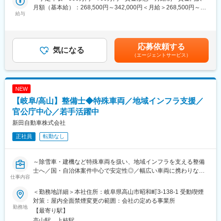
ご入社時は製造オペレーターとしての業務を中心に行い、現場に
月額（基本給）：268,500円～342,000円＜月給＞268,500円～
慣れていただきます。その後、生産技術(工程設計や設備保全な
給与
342,000円＜昇給有無＞有＜残業手当＞有＜給与補足＞※ご待遇は
ど）のポジションとして活躍して頂く流れになります。
これまでのご経験・スキルによって決定します。■賞与：年2回
※製造オペレーターの業務期間中は以下（1）～（3）の3交代制と
（5か月）■昇給：年1回賃金はあくまでも目安の金額であり、選
なります。ご経験により3カ月～1年程度、製造業務にて学んだい
考を通じて上下する可能性があります。月給(月額)は固定手当を含
応募依頼する
ただきます。その後お任せする生産技術のポジションは日勤のみ
気になる
めた表記です。
（エージェントサービス）
です。
（1）8:30～17:20
（2）13:00～21:50
（3）21:00～5:50
NEW
【岐阜/高山】整備士◆特殊車両／地域インフラ支援／
◆業務補足：
岐阜工場は、食品ボトルから自動車部品まで、様々な当社製品を
官公庁中心／若手活躍中
取り扱っています。その中で、生産技術として各担当を持ち、そ
新田自動車株式会社
の担当アイテムカテゴリーの工程設計や設備保全に携わります。
正社員
転勤なし
◆関わる製品：
同社はプラスチックの総合メーカーとして、幅広い製品ラインナ
～除雪車・建機など特殊車両を扱い、地域インフラを支える整備
ップで顧客の期待に応えています。
士へ／国・自治体案件中心で安定性◎／幅広い車両に携わりなが
マヨネーズやワサビチューブ、食品に使われるフィルム、医療用
仕事内容
らスキルアップできる環境～
の点滴などでよく見るプラスチック容器や自動車の内装に使用さ
れるプラスチック製品（エアコン用ダクトやトランクボードな
＜勤務地詳細＞本社住所：岐阜県高山市昭和町3-138-1 受動喫煙
■業務内容：
ど）などを製造しています。岐阜工場でも容器と自動車に使用さ
対策：屋内全面禁煙変更の範囲：会社の定める事業所
除雪車・建設機械・トラックなど、地域インフラを支える車両の
勤務地
れる製品の製造を行っております。
【最寄り駅】
整備業務をお任せします。
高山駅、上枝駅