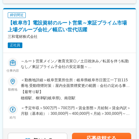
※個人ごとの目標数値はありますが、厳しく追及されるノルマはあ
りません
※担当顧客は同グループ企業ため、比較的提案も通りやすいです。
締切間近
※1日の訪問数 ：１～２名（バイヤー）
【岐阜市】電設資材のルート営業～東証プライム市場
■入社後の流れ：
上場グループ会社／幅広い世代活躍
入社後は中途社員の方向けのオリエンテーションや販売管理シス
三和電材株式会社
テムの操作研修を2日間行い、先輩の営業に同行するなどして業務
正社員
に慣れて頂きます。慣れてくれば独り立ちとして顧客を担当頂き
ます。
～ルート営業メイン／教育充実◎／土日祝休み／転居を伴う転勤
■業務の魅力：
なし／東証プライム子会社の安定基盤～
グループのスーパーマーケット、ホームセンターやドラッグスト
仕事内容
ア向けの食料品を海外、国内から調達をお願いします。食品メー
中部地区を地盤とする電気設備資材総合卸売商社である当社の営
カーとの交渉などに携わっていただきます。バイヤーからのご要
＜勤務地詳細＞岐阜営業所住所：岐阜県岐阜市日置江一丁目115
業職としてご活躍いただきます。電気工事店や空調設備工事店、
望はもちろん、お店の課題を創出し売上を伸ばすご提案をしてい
番地 受動喫煙対策：屋内全面禁煙変更の範囲：会社の定める事業
建設会社や住宅メーカーや工場などに､照明機器や空調設備､工事
勤務地
ただきます。ご自身のアイデアが店頭に並ぶことも面白味のひと
所
【最寄り駅】
に使用される電線など様々な電設資材等を提案いただきます｡
つです。
穂積駅、柳津駅(岐阜県)、南宿駅
■業務内容：
■営業のスタンス：
＜予定年収＞500万円～700万円＜賃金形態＞月給制＜賃金内訳＞
・電気設備資材の販売
納品したら終わりではなく、今後も続くお客様との信頼の水かさ
月額（基本給）：300,000円～400,000円＜月給＞300,000円～
・地元企業を中心得意先への訪問
給与
を増していきたいと考え、提案に向き合っております。
400,000円＜昇給有無＞有＜残業手当＞有＜給与補足＞＜年収例
・注文、問い合わせ対応
＞・年収550万円 入社3年目・年収500万円 入社5年目・年収
・見積り書の作成
■評価制度：
620万円 入社5年目■昇給：あり■賞与実績：年2回（昨年度実績4
・新規開拓
年2回の人事面談にて、勤務態度や営業活動の内容などの定性、実
ヶ月）※給与詳細は経験に応じて決定します。■報奨金制度／個
応募依頼する