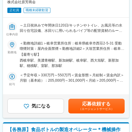
（1）プラスチック成形機等の機械操作
株式会社原芳商会
素材をセットし、機械のタッチパネルを見ながら食品用ボトルの
■働く環境
正社員
職種未経験歓迎
形に成型します。
有給休暇は取得しやすく、柔軟に休みを取りやすい環境です。
残業時間は月平均10時間程度で、繁忙期を除けばメリハリをつけ
（2）機械メンテナンス・品質管理
て働けます。
～土日祝休みで年間休日120日/キッチンやトイレ、お風呂等の水
・不良率を下げるために、機械に不具合がないか確認します。
回り住宅設備、水回りに用いられるパイプ等の配管資材のルート
・ボトル自体のチェックは検査員の別スタッフが対応しますが、
仕事内容
■魅力
営業をお任せいたします～
場合によってはボトルの不具合もチェックするケースがございま
会社全体で風通しが良く、他部署とも距離が近いです。
＜勤務地詳細1＞岐阜営業所住所：岐阜県岐阜市西荘2-5-31 受動
す。
また自分のやりたいことやチャレンジしたいことを発信･提案でき
■採用背景
喫煙対策：屋内全面禁煙＜勤務地詳細2＞大垣営業所住所：岐阜県
※コツコツ作業する部分もありますが、基本は他のスタッフの方と
る環境です。
当社はキッチン、バス、トイレなどの水廻り設備や配管資材をメ
勤務地
大垣市本今4-43-8 受動喫煙対策：屋内全面禁煙＜勤務地詳細3＞
コミュニケーションを取りながら業務を進めるスタイルです。
【最寄り駅】
インに取り扱っている専門商社です。豊かなライフスタイルやラ
各務原営業所住所：岐阜県各務原市大野町5－80 受動喫煙対策：
※入社後は、製造部の研修で製品知識・機械知識を習得いただくほ
西岐阜駅、美濃青柳駅、新加納駅、岐阜駅、西大垣駅、新那加
変更の範囲：会社の定める業務
イフラインを支えている社会的意義の高い事業を手掛けておりま
敷地内喫煙可能場所あり変更の範囲：会社の定める事業所
か、先輩社員によるOJT研修を実施いたします。
駅、穂積駅、室駅、那加駅
す。生活に欠かせないものを手掛けているため、景気の影響を受
けづらく売上は安定しております。さらなる営業部の組織強化を
＜予定年収＞330万円～550万円＜賃金形態＞月給制＜賃金内訳＞
■職場環境：
目指して中途採用を行っております。
月額（基本給）：205,000円～301,000円＜月給＞205,000円～
・三交代シフト勤務となります。シフトは原則1週間ごとのローテ
給与
301,000円＜昇給有無＞有＜残業手当＞有＜給与補足＞※上記年収
ーションで組まれます。
■業務内容
には残業手当を含みます。■昇給：年1回（1月／定期昇給）■賞
既に取引を行っているお客様（ハウスメーカーやリフォーム店、
与：年2回（6月・12月）※過去実績2.7カ月分■年収例：380万円
■同社の魅力：
水道工事会社等）に対するルート営業となり、住居に対してのイ
（27歳／入社5年）、510万円（主任／36歳／入社14年）賃金は
・関わる業界の広さ：自動車、食品、医療、工業部品など様々な
応募依頼する
ンフラを扱っているので継続的なお付き合いを目標に、関係の構
気になる
あくまでも目安の金額であり、選考を通じて上下する可能性があ
業界で高い技術力を生かした製品を提供しています。各業界にあ
（エージェントサービス）
築に務めていただきます。
ります。月給(月額)は固定手当を含めた表記です。
らゆる強みを持った製品を製造しており、業界大手の企業様から
の引き合いも強く、経営面も安定しております。 直近では新型コ
■詳細
ロナウイルス対策商品として、アルコールスタンドや飛沫防止用
ご依頼をいただいた配管資材や住宅設備を納品のために定期的に
のビニールカーテンなども手掛けています。
【各務原】食品ボトルの製造オペレーター＊機械操作
お客様先へ訪問し、提案を行っていただきます。訪問時にお客様