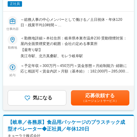
■多様な教育・研修で段階的にスキルUP：
正社員
OJT教育、定期的な研修・勉強会、先輩同行、目標管理とフィー
■やりがい：
ドバック制度によって、状況に合わせた能力開発が可能です。
・ライン作業ではなく自身の工夫が効率性や生産性の向上に繋が
るため、意見やアイデアを発揮できるやりがいが味わえます。
～総務人事の中心メンバーとして働ける／土日祝休・年休120
■商談事例：
・競合他社も少ない業界のため、珍しい工程や新しい知識に触れ
日・残業平均10時間～
・お客様から新社屋建設のご相談を受け、働きやすさや、将来展
仕事内容
ることができ、新しいスキルを習得頂けます。
望（オフィス変更）などの課題や要望をヒアリング
■魅力ポイント
＜勤務地詳細＞本社住所：岐阜県本巣市温井230 受動喫煙対策：
・専門部署と連携し、オフィス家具のレイアウトから、ICT関連
変更の範囲：会社の定める業務
・当社が取り扱う配管部材は、給排水・空調・ガス設備などに使
屋内全面禁煙変更の範囲：会社の定める事業所
（ネットワークなど）まで総合的にサポートし、理想の新社屋・
用され、ビル・工場・プラント・造船など幅広い分野で活用され
勤務地
オフィスを実現
【最寄り駅】
ています。建設時だけでなくメンテナンス需要も高く、安定した
美江寺駅、北方真桑駅、モレラ岐阜駅
ニーズがあります。
■当社で働く魅力：
また、中国・韓国メーカーとの直接貿易による価格競争力に加
＜予定年収＞300万円～450万円＜賃金形態＞月給制能力･経験に
(1)働く環境：営業部門が公共と民間に分かれ、地域密着で事業展
え、森松工業グループ企業としての安定した経営基盤も当社の強
応じ相談可＜賃金内訳＞月額（基本給）：182,000円～285,000円
開し、地元の優良企業としての地位を確立しています。落ち着い
みです。
給与
＜月給＞182,000円～285,000円＜昇給有無＞有＜残業手当＞有＜
た環境で腰を据えて働きたい方、地元を離れたくない方、地元の
・組織拡大のため管理部門も強化するべく、総務人事の方を募集
給与補足＞能力･経験に応じて金額を相談させていただきます。賃
発展に貢献したい方には最適な環境です。
いたします。
金はあくまでも目安の金額であり、選考を通じて上下する可能性
(2)目指す方向性：オフィス機材のトータルプロデュースができる
があります。月給(月額)は固定手当を含めた表記です。
会社を目指しており、複数の会社に頼まなくても当社だけで全て
応募依頼する
■業務内容
気になる
が整う会社を目指しています。ワンストップでボールペン1本から
（エージェントサービス）
総務・人事業務を中心に、バックオフィス全般を幅広く担当して
オフィスに必要なもの全てを取り扱え、ただ商品を売るのではな
いただきます。
く「商社」としてあらゆる課題に解決策を持って活動していま
会社規模が大きくないため、担当領域を限定せず、各部門と連携
す。
しながら柔軟に業務を進めていただくポジションです。
【岐阜／各務原】食品用パッケージのプラスチック成
変更の範囲：会社の定める業務
型オペレーター◆正社員／年休120日
主な業務内容
・採用業務（求人掲載、応募者対応、面接日程調整 など）
キョーラク株式会社