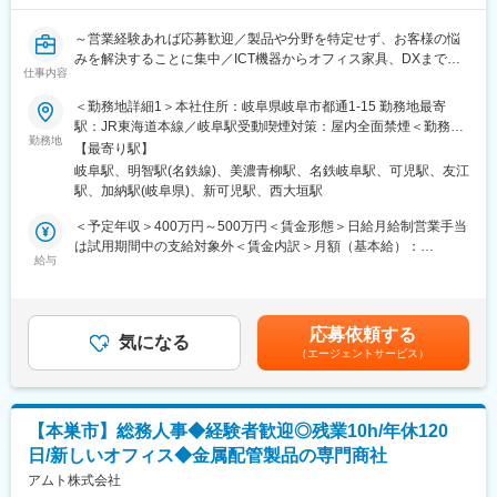
＜働く環境＞
・基本的に建屋内での屋内作業となります。
～営業経験あれば応募歓迎／製品や分野を特定せず、お客様の悩
※空調服やスポットクーラーを用意しています。
みを解決することに集中／ICT機器からオフィス家具、DXまで幅
仕事内容
広いサービスの組み合わせで課題解決するおもしろさ／充実した
■入社後の流れ：
教育研修／専門部署のサポート～
＜勤務地詳細1＞本社住所：岐阜県岐阜市都通1-15 勤務地最寄
・まずは、現場における安全や、薬品ごとの特徴、注意点などを
駅：JR東海道本線／岐阜駅受動喫煙対策：屋内全面禁煙＜勤務地
学びます。
■業務内容：
勤務地
詳細2＞東濃支店住所：岐阜県可児市羽崎495-1 勤務地最寄駅：名
・配属部署についての教育後、現場で先輩と一緒に業務をスター
【最寄り駅】
民間企業のお客様に対し、オフィス機器・ITソリューション・DX
鉄広見線／可児駅受動喫煙対策：屋内全面禁煙＜勤務地詳細3＞大
トします。1日のスケジュールや作業の進め方・注意点などを個人
岐阜駅、明智駅(名鉄線)、美濃青柳駅、名鉄岐阜駅、可児駅、友江
商材の提案営業をお任せします。
垣支店住所：岐阜県大垣市築捨町5丁目69-1 受動喫煙対策：屋内
のレベルに合わせてしっかりレクチャーします。
駅、加納駅(岐阜県)、新可児駅、西大垣駅
全面禁煙変更の範囲：会社の定める事業所
★貴金属リサイクル業界での経験をお持ちでない方がほとんどな
■具体的には：
＜予定年収＞400万円～500万円＜賃金形態＞日給月給制営業手当
ので、未経験者に向けた教育経験や体制整備も万全です。
・民間企業への訪問・ヒアリング
は試用期間中の支給対象外＜賃金内訳＞月額（基本給）：
・課題に応じたオフィス機器・ITソリューションの提案（ITインフ
給与
235,000円～310,000円/月20日間勤務想定その他固定手当/月：
■働き方：
ラ、クラウド、DX関連サービス、情報関連機器など）
25,000円～30,000円＜想定月額＞260,000円～340,000円＜昇給
・勤務時間：8時半～17時半（基本日勤のみ）
・見積作成、提案書作成
有無＞有＜残業手当＞有＜給与補足＞※経験やスキルを考慮して決
・残業時間：月平均20h程度（残業代全額支給）
・導入後のフォロー、継続的な関係構築、社内（技術・サポート
定します。■賞与：年2回（※業績による）■インセンティブあり賃
・休み：土日祝休み（年間休日120日）、最大10日間の長期休暇
応募依頼する
部門）との連携
気になる
金はあくまでも目安の金額であり、選考を通じて上下する可能性
あり
（エージェントサービス）
があります。月給(月額)は固定手当を含めた表記です。
・転勤なし
■営業スタイル：
・既存顧客対応が中心ですが、一部新規開拓も実施（既存7割、新
■充実した福利厚生：
規3割）
・8年間、家賃の7割を支給する住宅補助が適用されます。（当社
【本巣市】総務人事◆経験者歓迎◎残業10h/年休120
・DX部隊と連携し、専門的な提案へのサポートあり
規定あり）
日/新しいオフィス◆金属配管製品の専門商社
・飛び込み営業はなく、紹介やお問い合わせ対応が中心
・福利厚生サービスへ加入、保養所あり
アムト株式会社
・引っ越し費用の補助あり（当社規定あり）