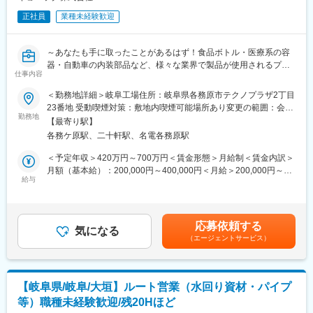
・入退社手続き、勤怠管理、社会保険関連業務
正社員
業種未経験歓迎
・社内規程・各種書類の管理
・備品、社有車、契約、保険関係の管理
・健康診断、福利厚生、安全衛生関連業務
～あなたも手に取ったことがあるはず！食品ボトル・医療系の容
・社内行事、会議運営サポート
器・自動車の内装部品など、様々な業界で製品が使用されるプラ
・業務改善・社内ルール整備
仕事内容
スチック分野のパイオニア企業～
他
＜勤務地詳細＞岐阜工場住所：岐阜県各務原市テクノプラザ2丁目
★ポイント★
23番地 受動喫煙対策：敷地内喫煙可能場所あり変更の範囲：会社
■組織構成
◇製造経験を活かし、安定基盤でキャリアを磨きたい方にオスス
勤務地
の定める事業所
管理部には「総務経理課（4名）」および「システム課（2名）」
【最寄り駅】
メ
が在籍しています。
各務ケ原駅、二十軒駅、名電各務原駅
手順書を完備しており、プラスチックの経験がなくともしっかり
現在、総務・人事関連業務は各課で分散して対応しているため、
とキャッチアップができる環境です
＜予定年収＞420万円～700万円＜賃金形態＞月給制＜賃金内訳＞
今後は総務人事機能の集約・体制強化を進めていく予定です。
◇冷暖房完備／機械の近くが暑くなることもありますが、製造現
月額（基本給）：200,000円～400,000円＜月給＞200,000円～
今回の募集は、その中心メンバーとして新たな体制づくりを担っ
場は空調が効いています！
給与
400,000円＜昇給有無＞有＜残業手当＞有＜給与補足＞予定年収
ていただくポジションとなります。
◇賞与5カ月分支給実績あり！しっかりと社員に還元する風土です
はあくまでも目安の金額であり、選考を通じて上下する可能性が
◎
あります。■賞与：年2回（5か月）■昇給：年1回賃金はあくまで
■入社後の流れ
◇大手企業と取引あり！誰もが知るあの有名商品を影から支える
も目安の金額であり、選考を通じて上下する可能性があります。
入社後は簡単な研修を実施し、その後は先輩社員によるOJTを中
応募依頼する
やりがいがあります◎
気になる
月給(月額)は固定手当を含めた表記です。
心に業務を習得していただきます。
（エージェントサービス）
これまでの総務・人事経験を活かしながら主体的に業務へ取り組
■業務概要：
み、必要に応じて業務改善や仕組みづくりにも携わっていただく
食品容器の製造オペレーターとして、機械操作、機械装置のメン
ことを期待しています。
テナンス等の業務全般をお任せします。
未経験の業務や当社独自の運用については、慣れるまで周囲がし
【岐阜県/岐阜/大垣】ルート営業（水回り資材・パイプ
っかりフォローしますので、安心して業務に取り組める環境で
等）職種未経験歓迎/残20Hほど
■業務詳細：
す。