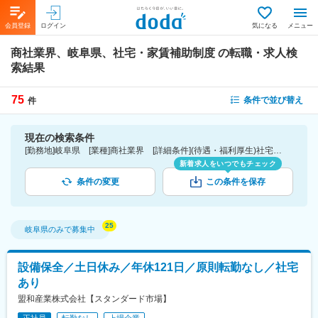
会員登録
ログイン
気になる
メニュー
商社業界、岐阜県、社宅・家賃補助制度
の転職・求人検
索結果
75
条件で並び替え
件
現在の検索条件
[勤務地]岐阜県 [業種]商社業界 [詳細条件](待遇・福利厚生)社宅・家賃補助制度
新着求人をいつでもチェック
条件の変更
この条件を保存
岐阜県
のみで募集中
設備保全／土日休み／年休121日／原則転勤なし／社宅
あり
盟和産業株式会社【スタンダード市場】