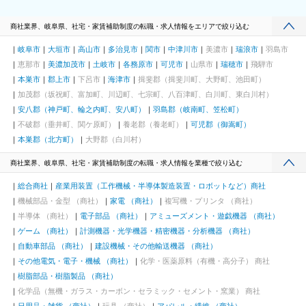
商社業界、岐阜県、社宅・家賃補助制度の転職・求人情報をエリアで絞り込む
岐阜市
大垣市
高山市
多治見市
関市
中津川市
美濃市
瑞浪市
羽島市
恵那市
美濃加茂市
土岐市
各務原市
可児市
山県市
瑞穂市
飛騨市
本巣市
郡上市
下呂市
海津市
揖斐郡（揖斐川町、大野町、池田町）
加茂郡（坂祝町、富加町、川辺町、七宗町、八百津町、白川町、東白川村）
安八郡（神戸町、輪之内町、安八町）
羽島郡（岐南町、笠松町）
不破郡（垂井町、関ケ原町）
養老郡（養老町）
可児郡（御嵩町）
本巣郡（北方町）
大野郡（白川村）
商社業界、岐阜県、社宅・家賃補助制度の転職・求人情報を業種で絞り込む
総合商社
産業用装置（工作機械・半導体製造装置・ロボットなど）商社
機械部品・金型 （商社）
家電 （商社）
複写機・プリンタ （商社）
半導体 （商社）
電子部品 （商社）
アミューズメント・遊戯機器 （商社）
ゲーム （商社）
計測機器・光学機器・精密機器・分析機器 （商社）
自動車部品 （商社）
建設機械・その他輸送機器 （商社）
その他電気・電子・機械 （商社）
化学・医薬原料（有機・高分子） 商社
樹脂部品・樹脂製品 （商社）
化学品（無機・ガラス・カーボン・セラミック・セメント・窯業） 商社
日用品・雑貨 （商社）
玩具 （商社）
アパレル・繊維 （商社）