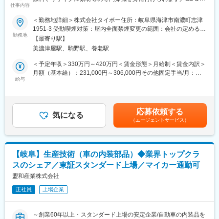
仕事内容
変更の範囲：会社の定める業務
s・環境ビジネスで社会貢献性が高い】
＜勤務地詳細＞株式会社タイボー住所：岐阜県海津市南濃町志津
■業務内容
1951-3 受動喫煙対策：屋内全面禁煙変更の範囲：会社の定める事
1. 既存顧客へのルート営業
勤務地
業所
【最寄り駅】
すでに取引のある 建設会社・自治体・メーカー などを訪問
美濃津屋駅、駒野駅、養老駅
ニーズのヒアリング（例：駐車場の整備、工場の資材、災害対策
など）
＜予定年収＞330万円～420万円＜賃金形態＞月給制＜賃金内訳＞
製品の提案、見積作成、納品までのフォロー
月額（基本給）：231,000円～306,000円その他固定手当/月：
給与
44,000円＜月給＞275,000円～350,000円＜昇給有無＞有＜残業手
2. 新規顧客への提案活動
当＞有＜給与補足＞■その他固定手当内訳：食事手当、出向手当※
インフラ整備や環境対策に関わる企業へアプローチ
年収はご経験・スキルによって増減することがあります。賃金は
製品の特徴を説明し、課題解決につながる提案を行う
あくまでも目安の金額であり、選考を通じて上下する可能性があ
応募依頼する
気になる
ります。月給(月額)は固定手当を含めた表記です。
（エージェントサービス）
3. 社内との連携
製造部門と納期調整
技術担当と仕様の確認
お客様の声を社内にフィードバックし、新製品開発にも貢献
【岐阜】生産技術（車の内装部品）◆業界トップクラ
スのシェア／東証スタンダード上場／マイカー通勤可
■商材について
1. 成形製品（インフラ・建設向け）
盟和産業株式会社
建設現場や街づくりで使われるプラスチック製品
正社員
上場企業
例）中央分離帯ブロック（道路の安全対策）／車止め（シティポ
ール）（駐車場や施設の安全設備）など
～創業60年以上・スタンダード上場の安定企業/自動車の内装品を
2. 成形用材料（プラスチック原料）