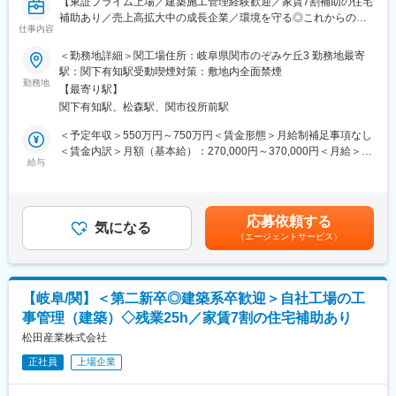
【東証プライム上場／建築施工管理経験歓迎／家賃7割補助の住宅
【スタンダード上場／売り上げ200億円を超える優良メーカー】
補助あり／売上高拡大中の成長企業／環境を守る◎これからの社
同社は、1956年に創立され、スタンダード上場している自動車内
仕事内容
会に欠かせない貴金属のリサイクル事業】
装部品メーカーです。
＜勤務地詳細＞関工場住所：岐阜県関市のぞみケ丘3 勤務地最寄
トランクルーム、フロアマット、ルーフなどの内装部品を自動車
■職務内容：
駅：関下有知駅受動喫煙対策：敷地内全面禁煙
メーカーに納入しており、業界トップクラスのシェアを誇りま
当社工場の修繕工事の工事管理をお任せします。建設工事は協力
勤務地
す。
【最寄り駅】
会社に依頼となります。
また、自己資本比率は50％（40％を超えると安定企業といわれ
関下有知駅、松森駅、関市役所前駅
る）と高く、経営状態も安定しています。
＜具体的な業務内容＞
＜予定年収＞550万円～750万円＜賃金形態＞月給制補足事項なし
・工場の新設/設備導入
＜賃金内訳＞月額（基本給）：270,000円～370,000円＜月給＞
【良好な就業環境で就業※生産準備分野は平均20時間/月（2022年
└新規工場の建設計画～仕様決定・見積もり取得・導入～稼働ま
給与
270,000円～370,000円＜昇給有無＞有＜残業手当＞有＜給与補足
上期実績）】
で
＞予定年収はあくまでも目安の金額であり、年齢や経験に応じて
年間休日121日（完全週休2日制）/平均の残業時間は20時間程度
・保守・メンテナンス
規定により決定します。■昇給：年1回（4月）■賞与：年2回（6
と良好な就業環境で就業いただきます。
└既存建屋設備の定期メンテナンスや改修、修繕、故障時の修理
月、12月）賃金はあくまでも目安の金額であり、選考を通じて上
そのため、平均勤続年数も18年以上（全国の平均勤続年数は12年
応募依頼する
・海外現地法人の工場施設（海外出張により定期監査あり）
気になる
下する可能性があります。月給(月額)は固定手当を含めた表記で
程度といわれる）と長期就業が可能な環境が整っています。
（エージェントサービス）
└現地法人の建設工事・設備導入～試運転、定期メンテナンス
す。
【社内一貫生産システムで顧客のあらゆるニーズに柔軟に対応が
＜案件比率＞
可能】
新規建築:既存建屋＝1:4
プラスチック原料の配合から、シーティング、成形・加工、製品
【岐阜/関】＜第二新卒◎建築系卒歓迎＞自社工場の工
仕上げに至るまで「一貫生産」を行っており、品質・コスト・意
事管理（建築）◇残業25h／家賃7割の住宅補助あり
■働き方：
匠設計といった顧客のあらゆるニーズに柔軟に対応することが可
・残業時間：25h程度
松田産業株式会社
能となっております。
・土日祝休／年120休日
正社員
上場企業
※年に数回工事の際に休日出勤は発生しますがその際は振休を取得
変更の範囲：無
頂きます。