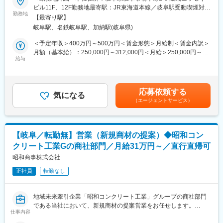
■当社の営業職の魅力・やりがい
ビル11F、12F勤務地最寄駅：JR東海道本線／岐阜駅受動喫煙対
■組織構成
◇目立たなくても必要とされる。そんな誇りある仕事です！
勤務地
策：屋内全面禁煙変更の範囲：会社の定める事業所（リモートワ
5名：（所長30代半ば・30代半ば2名・20代2名）
【最寄り駅】
産業資材や自動車、作業着など、表には出ないけれど社会に欠か
ーク含む）
同年代やベテランがおりバランスの良い組織です。
岐阜駅、名鉄岐阜駅、加納駅(岐阜県)
せない繊維素材を扱っています。営業といっても、入社後すぐは
分からないことはすぐに聞けるな社風です。
提案より、生産や納品の管理、委託工場とのやり取りが中心。も
＜予定年収＞400万円～500万円＜賃金形態＞月給制＜賃金内訳＞
のづくりの流れを現場で学びながら、少しずづお客様対応にも関
月額（基本給）：250,000円～312,000円＜月給＞250,000円～
■活躍している人
わっていきます。
給与
312,000円＜昇給有無＞有＜残業手当＞有＜給与補足＞■賞与：成
お客様と雑談を楽しめるような方が活躍しています。
果に応じる／年2回（7・12月）■昇給：年1回（4月）賃金はあく
訪問の度にお客様から缶コーヒーを買って頂ける関係から、お仕
■当社について
までも目安の金額であり、選考を通じて上下する可能性がありま
事も気さくに任せて頂ける信頼関係を築いています。
当社は東レグループとして、ポリエステルやナイロンなどの合成
す。月給(月額)は固定手当を含めた表記です。
応募依頼する
繊維を扱う商社です。東レがつくった高性能な糸を仕入れ、用途
気になる
■キャリアステップ
（エージェントサービス）
に応じて織物メーカーへ手配。そこで作られた生地は、作業着や
工事現場やゼネコンの現場事務所への訪問からスタートします。
ユニフォーム、産業資材などに使われています。素材と製品の”つ
成長に合わせて固定取引先への提案営業を行います。
なぎ役”としてモノづくりを支えています。
希望される人は、整備士や商品管理、人事といったバックオフィ
スなど積極的に職種転換も可能です。
【岐阜／転勤無】営業（新規商材の提案）◆昭和コン
■業務内容：
クリート工業Gの商社部門／月給31万円～／直行直帰可
営業に関する業務全般に携わって頂きます。
■同社の想い
昭和商事株式会社
「レンタルの力で建設業界と街の成長を支え、未来を創造する」
■入社してすぐに任される業務（1年～2年目）
建設機械のレンタルを通じて、より良い未来を創造することを目
正社員
転勤なし
・委託先工場との折衝
指しています。私たちの夢は、レンタル事業を通じて建設業界と
・生産納品管理
街の成長を支え、豊かな社会を築くことです。
・受注・生産・納品までの事務管理
地域未来牽引企業「昭和コンクリート工業」グループの商社部門
・部内の予算管理
ぜひ一緒に夢を実現する仲間となってください。
である当社において、新規商材の提案営業をお任せします。
仕事内容
■ゆくゆく任される業務（3年目以降）