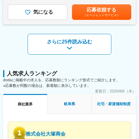
［東証プライム市場上場グループ会社］
の表彰有）＜年収例＞・年収550万円 入社3年目・年収500万
・見積り書の作成
円 入社5年目・年収620万円 入社5年目賃金はあくまでも目安
応募依頼する
・新規開拓
気になる
当社は、電気工事事業者、空調設備工事事業者、建設会社、住宅
の金額であり、選考を通じて上下する可能性があります。月給(月
（エージェントサービス）
メーカー、工場、そしてサブコンなど、中小～大手企業まで幅広
額)は固定手当を含めた表記です。
■当ポジションの特徴：
く、電気設備資材のトータルサポートを提供しています。
・営業の割合は新規：既存＝２：８であり、基本は既存顧客のル
豊富な経験と専門知識を活かし、資材の選定から供給、技術的な
ート営業です。
サポートまで一貫して対応することで、お客様の現場に最適なソ
・入社後は先輩社員に同行し、顧客や商品について学んでいただ
リューションをお届けします。
さらに25件読み込む
きます。メーカーの外部研修や資格取得支援も充実しております
「迅速」「確実」をモットーに、電気設備資材のプロフェッショ
ので、教育面もご安心ください。
ナルとして、お客様の事業を力強く支援します。
■ご入社後の流れ：
変更の範囲：会社の定める業務
入社後は、先輩営業担当者や事務担当者など職場社員との親睦を
深めつつ、社内業務の他、社内研修やメーカーの研修を通じて商
人気求人ランキング
品知識や営業スキルを習得いただきます。その後、先輩営業担当
dodaに掲載中の求人を、応募数順にランキング形式でご紹介します。
者と得意先を訪問のうえ、リアルな営業を経験、スキルを積み上
※応募数が同数の場合は、新着順に表示しています。
げていただきますので、「いきなり営業」というようなことはご
更新日：
2026/8/6（木）
ざいません。また、将来的に中核人材として活躍いただける職場
環境と「施工管理技士」「電気工事士」等資格取得に際しての奨
岐阜県
社宅・家賃補助制度
商社業界
励金支給などキャリアアップ可能な組織でございます。
■就業環境：
・各営業所 自宅から通勤可能勤務地考慮
・働き方改革を推進中です。残業時間は月25時間以内、年間休日
株式会社大塚商会
は122日です。