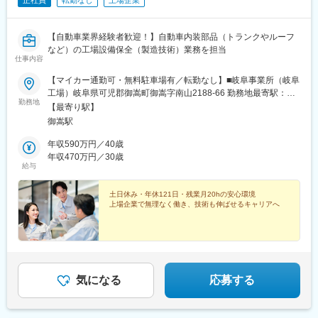
正社員
転勤なし
上場企業
【自動車業界経験者歓迎！】自動車内装部品（トランクやルーフ
など）の工場設備保全（製造技術）業務を担当
仕事内容
【マイカー通勤可・無料駐車場有／転勤なし】■岐阜事業所（岐阜
工場）岐阜県可児郡御嵩町御嵩字南山2188-66 勤務地最寄駅：名
勤務地
鉄広見線／御嵩駅※受動喫煙対策：屋内全面禁煙
【最寄り駅】
御嵩駅
年収590万円／40歳
年収470万円／30歳
給与
土日休み・年休121日・残業月20hの安心環境
上場企業で無理なく働き、技術も伸ばせるキャリアへ
気になる
応募する