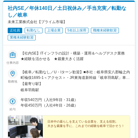
社内SE／年休140日／土日祝休み／手当充実／転勤な
し／岐阜
未来工業株式会社【プライム市場】
正社員
転勤なし
上場企業
5名以上採用
職種未経験歓迎
業種未経験歓迎
【社内SE】ITインフラの設計・構築・運用＆ヘルプデスク業務
★経験を活かせる ★裁量大きく活躍
仕事内容
【岐阜／転勤なし／U・Iターン歓迎】■本社：岐阜県安八郡輪之内
町楡俣1695-1＜アクセス＞・JR東海道新幹線「岐阜羽島駅」車で
勤務地
15分・JR東海道本線「大垣駅」車で25分☆マイカー通勤OK（駐
【最寄り駅】
車場あり）☆受動喫煙対策あり（屋内原則禁煙）
岐阜羽島駅
年収540万円（入社9年目・31歳）
年収450万円（入社4年目・26歳）
給与
日本中の暮らしを支えている企業を、支える役割。
大きな裁量を手に、これまでの経験を岐阜で活かそう！