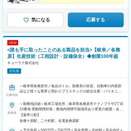
気になる
応募する
NEW
<誰も手に取ったことのある製品を担当>【岐阜／各務
原】生産技術（工程設計・設備保全）◆創業100年超
キョーラク株式会社
正社員
～岐阜県各務原市／食品ボトル、医療系の容器、自動車の内装部
品など様々な業界と関わりプラスチックの総合企業・パイオニア
仕事内容
として活躍しています～
＜勤務地詳細＞岐阜工場住所：岐阜県各務原市テクノプラザ2丁目
◆業務概要：
23番地 受動喫煙対策：敷地内喫煙可能場所あり変更の範囲：会社
2012年に設立された新しい岐阜工場の生産技術ポジションで活躍
勤務地
の定める事業所
【最寄り駅】
していただきます。
各務ケ原駅、二十軒駅、名電各務原駅
◆ご入社後の流れ：
＜予定年収＞500万円～700万円＜賃金形態＞月給制＜賃金内訳＞