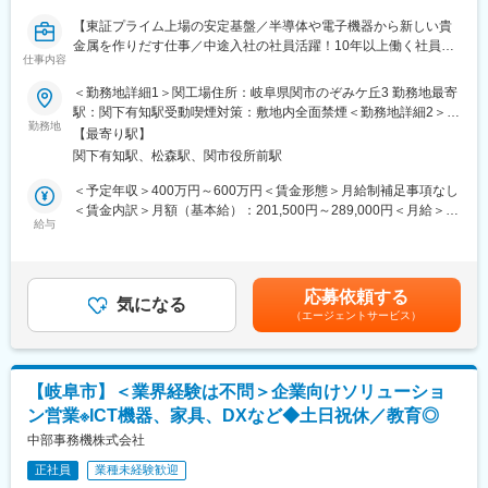
・マイカー通勤可
【東証プライム上場の安定基盤／半導体や電子機器から新しい貴
金属を作りだす仕事／中途入社の社員活躍！10年以上働く社員多
■充実した福利厚生：
仕事内容
数】
・8年間、家賃の7割を支給する住宅補助が適用されます。※当社
＜勤務地詳細1＞関工場住所：岐阜県関市のぞみケ丘3 勤務地最寄
規定あり
■職務内容：
駅：関下有知駅受動喫煙対策：敷地内全面禁煙＜勤務地詳細2＞関
・福利厚生サービスへ加入、保養所あり
回収した半導体や電子部品から、貴金属をリサイクルし、新たな
勤務地
第二工場住所：岐阜県関市のぞみケ丘10 勤務地最寄駅：良川鉄道
【最寄り駅】
金（ゴールド）を作り出す製造職です。
越美南線／関下有知駅駅受動喫煙対策：屋内全面禁煙変更の範
■配属部署：
関下有知駅、松森駅、関市役所前駅
囲：無
生産技術部 設備技術課 建築チーム
＜具体的な業務内容 ※下記一連の工程から1つの作業をお任せし
＜予定年収＞400万円～600万円＜賃金形態＞月給制補足事項なし
└約32名在籍（20～40代が中心）
ます＞
＜賃金内訳＞月額（基本給）：201,500円～289,000円＜月給＞
※建築、機械、電気・計装の3チーム体制。建築、機械、電気・計
（1）原料となる半導体や、基盤（電子機器・家電部品）等の仕分
給与
201,500円～289,000円＜昇給有無＞有＜残業手当＞有＜給与補足
装の各メンバーがチームを組み、業務を行います。
け・検品・解体作業
＞※ご経験やスキルに応じて処遇が決定となります。■賞与：年2
（2）原料の粉砕・焼成作業のため大型設備を操作
回（6月または7月、12月）※賞与5.5か月分実績（2024年度）■昇
■当社について：
（3）薬品や高熱炉にて溶かし、原料となるスクラップから貴金属
給：年1回（4月）■モデル年収25歳：460万円（月収28万円（手
当社は1935年創業、企業理念にある「限りある地球資源の有効活
応募依頼する
を抽出→地金などへ製品化
気になる
当込み）＋賞与）35歳：520万円（月収33万円（手当込み）＋賞
用」を事業の根幹とし、貴金属関連事業と食品関連事業を展開し
（エージェントサービス）
（4）お客さまから預かった機械に付着している貴金属を、薬品や
与）賃金はあくまでも目安の金額であり、選考を通じて上下する
ています。松田産業グループ全体の売上高は順調に拡大、売上高
工具を用いて剥離・洗浄する作業
可能性があります。月給(月額)は固定手当を含めた表記です。
3500億円を突破しております。
（5）工具によるEV車などのバッテリーの解体やPTP（医薬品の
包装）の破砕・分離作業
【岐阜市】＜業界経験は不問＞企業向けソリューショ
ン営業※ICT機器、家具、DXなど◆土日祝休／教育◎
※各工程、簡単な設備の点検メンテナンス業務も行います。
※各工程ごとにチームを組んでおり、業務量が多いときは他の作業
中部事務機株式会社
を手伝うなど、フォロー体制も整っています。
正社員
業種未経験歓迎