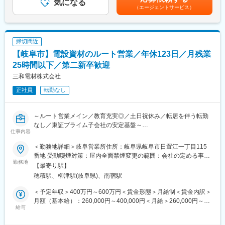
気になる
績などの定量の二軸で評価を行います。※役職により定性・定量の
人・拠点毎あり賃金はあくまでも目安の金額であり、選考を通じ
（エージェントサービス）
■当ポジションの特徴：
評価の比率が異なります。
て上下する可能性があります。月給(月額)は固定手当を含めた表記
・営業の割合は新規：既存＝２：８であり、基本は既存顧客のル
です。
ート営業です。
■組織構成：
・入社後は先輩社員に同行し、顧客や商品について学んでいただ
フード課には10名在籍しております。
締切間近
きます。メーカーの外部研修や資格取得支援も充実しております
食品のみを担当するグループになります。中途社員の割合も高
【岐阜市】電設資材のルート営業／年休123日／月残業
ので、教育面もご安心ください。
く、馴染みやすい環境になっております。
25時間以下／第二新卒歓迎
■ご入社後の流れ：
■担当顧客数・エリア：
三和電材株式会社
入社後は、先輩営業担当者や事務担当者など職場社員との親睦を
主要顧客はバローグループ内で、各人が1社の中の複数部門を担当
正社員
転勤なし
深めつつ、社内業務の他、社内研修やメーカーの研修を通じて商
します。エリアはグループの小売店舗展開エリア（東：長野静
品知識や営業スキルを習得いただきます。その後、先輩営業担当
岡、西：大阪兵庫付近）です。
者と得意先を訪問のうえ、リアルな営業を経験、スキルを積み上
～ルート営業メイン／教育充実◎／土日祝休み／転居を伴う転勤
げていただきますので、「いきなり営業」というようなことはご
変更の範囲：会社の定める業務
なし／東証プライム子会社の安定基盤～
ざいません。また、将来的に中核人材として活躍いただける職場
仕事内容
環境と「施工管理技士」「電気工事士」等資格取得に際しての奨
中部地区を地盤とする当社は、建物や街区、工場、インフラ設備
励金支給などキャリアアップ可能な組織でございます。
＜勤務地詳細＞岐阜営業所住所：岐阜県岐阜市日置江一丁目115
など、あらゆる電気設備の基盤を支える電設資材を取り扱う総合
番地 受動喫煙対策：屋内全面禁煙変更の範囲：会社の定める事業
卸売商社です。
勤務地
■就業環境：
所
【最寄り駅】
電気関連の多様な商品・サービスを提供することで、地域社会の
・各営業所 自宅から通勤可能勤務地考慮
穂積駅、柳津駅(岐阜県)、南宿駅
インフラ全体を支えています。
・働き方改革を推進中です。残業時間は月25時間以内、年間休日
は122日です。
＜予定年収＞400万円～600万円＜賃金形態＞月給制＜賃金内訳＞
■業務内容：
月額（基本給）：260,000円～400,000円＜月給＞260,000円～
・電気設備資材の販売
給与
■当社について：
400,000円＜昇給有無＞有＜残業手当＞有＜給与補足＞■昇給 毎
・地元企業を中心得意先への訪問
住宅・ビル・商業施設等の電気設備資材の総合卸売商社
年4月■賞与 年2回（6月・12月）■報奨金制度有（個人・拠点毎
・注文、問い合わせ対応