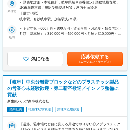
■職務内容：
＜勤務地詳細＞本社住所：岐阜県岐阜市香蘭1-1 勤務地最寄駅：
・紡績糸・生地・製品開発までの企画・製造・販売
・商社という自由度の高い業界で、お客様の抱えている問題を製
JR東海道本線／岐駅受動喫煙対策：屋内全面禁煙
・お客様との折衝
造業や貿易業、海外調達などの視点から解決するビジネスです。
勤務地
【最寄り駅】
・新規顧客や新規商材発掘、既存顧客からの新規案件獲得、仕入
■組織構成
岐阜駅、名鉄岐阜駅、加納駅(岐阜県)
れ・貿易業務、品質管理が業務の柱となります。
機能素材室には、40代の部長。30代後半の課長のもと、30代前半
・仕入れ先は国内外です。海外のメーカーと新規商材の取り扱い
＜予定年収＞600万円～800万円＜賃金形態＞月給制＜賃金内訳＞
のメンバーが2名在籍しております。
の折衝をし、日本国内に輸入する他、海外に輸出をするなど多岐
月額（基本給）：310,000円～450,000円＜月給＞310,000円～
に渡ります。
給与
450,000円＜昇給有無＞有＜残業手当＞有＜給与補足＞※経験・能
■育成体制
・お客様からの要望に応じて、商材の発掘や価格交渉、仕入れ・
力等を考慮の上、当社規定により決定します。■昇給：あり■賞
繊維は素材や加工法で性質が大きく変わる奥深い世界です。３年
貿易、販売まで一貫して担当します。
与：あり※過去実績5.5ヶ月賃金はあくまでも目安の金額であり、
かけてじっくりOJTにて育成する方針のため、知識がない方でも
選考を通じて上下する可能性があります。月給(月額)は固定手当を
安心してご入社いただけます
応募依頼する
■業務の特徴：
気になる
含めた表記です。
（エージェントサービス）
取り扱う商材に制限はありません。
■働きやすさ
過去入社した方の例になりますが、取扱商品を約半年で4種類以上
◎年休125日（土日祝休み）、残業10-20H程のため、仕事だけで
増やした方もいらっしゃいました。
なく、プライベートの時間も大切にしていただけます♪
◎育休所得後の復帰率100%
【岐阜】中央分離帯ブロックなどのプラスチック製品
■働き方：
ライフステージの変化にも柔軟に対応できる環境が整っています
の営業◇未経験歓迎・第二新卒歓迎／インフラ整備に
・直行直帰も可能ですので、自分の裁量に合わせて自由度高く働
貢献
くことができる環境です。
■当社の特徴：
・転勤も無いため、腰を据えて長く働ける環境です。
新生紙パルプ商事株式会社
創業125年以上！古くからアパレル産業で栄えた岐阜市に本社を
持つ東レグループの繊維専門商社です。
契約社員
職種未経験歓迎
業種未経験歓迎
■配属先情報：
綿・糸・テキスタイル・縫製品での主要用途は衣料を中心に日本
営業課5名（課長40代、他メンバー50代3名、30代1名）
のみならず、中国、アセアンの国々で生産活動を行っており、グ
管理課4名（課長50代、他メンバー30代2名、20代1名）
ローバル企業として更なる発展を目指しております。
【道路、駐車場など目に見える用途でやりがい◎／プラスチック
原料やリサイクル素材等の専門知識を身に付けられます／SDＧ