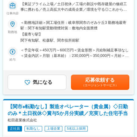
・マイカー通勤可
【東証プライム上場／土日祝休／工場の新設や既存建屋の修繕工
事に携わる／売上高拡大中の成長企業／環境を守る◎これからの
■充実した福利厚生：
仕事内容
社会に欠かせない貴金属のリサイクル事業】
・8年間、家賃の7割を支給する住宅補助が適用されます。※当社
＜勤務地詳細＞関工場住所：岐阜県関市のぞみケ丘3 勤務地最寄
規定あり
■職務内容：
駅：関下有知駅受動喫煙対策：敷地内全面禁煙
・福利厚生サービスへ加入、保養所あり
当社工場の修繕工事の工事管理をお任せします。建設工事は協力
勤務地
【最寄り駅】
会社に依頼となります。
■配属部署：
関下有知駅、松森駅、関市役所前駅
生産技術部 設備技術課 建築チーム
＜具体的な業務内容＞
＜予定年収＞450万円～600万円＜賃金形態＞月給制補足事項なし
└約32名在籍（20～40代が中心）
・工場の新設/設備導入
＜賃金内訳＞月額（基本給）：230,000円～350,000円＜月給＞
※建築、機械、電気・計装の3チーム体制。建築、機械、電気・計
└新規工場の建設計画～仕様決定・見積もり取得・導入～稼働ま
給与
230,000円～350,000円＜昇給有無＞有＜残業手当＞有＜給与補足
装の各メンバーがチームを組み、業務を行います。
で
＞予定年収はあくまでも目安の金額であり、年齢や経験に応じて
・保守・メンテナンス
規定により決定します。■昇給：年1回（4月）■賞与：年2回（6
■当社について：
└既存建屋設備の定期メンテナンスや改修、修繕、故障時の修理
月、12月）賃金はあくまでも目安の金額であり、選考を通じて上
当社は1935年創業、企業理念にある「限りある地球資源の有効活
応募依頼する
・海外現地法人の工場施設（海外出張により定期監査あり）
気になる
下する可能性があります。月給(月額)は固定手当を含めた表記で
用」を事業の根幹とし、貴金属関連事業と食品関連事業を展開し
（エージェントサービス）
└現地法人の建設工事・設備導入～試運転、定期メンテナンス
す。
ています。松田産業グループ全体の売上高は順調に拡大、売上高
3500億円を突破しております。
＜案件比率＞
新規建築:既存建屋＝1:4
【関市※転勤なし】製造オペレーター（貴金属）◇日勤
のみ＊土日祝休◇賞与5か月分実績／充実した住宅手当
■働き方：
・残業時間：25h程度
松田産業株式会社
・土日祝休／年120休日
正社員
転勤なし
上場企業
5名以上採用
※年に数回工事の際に休日出勤は発生しますがその際は振休を取得
頂きます。