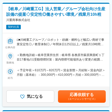
・ISO・HACCP認証など第三者機関対応・申請書類の整備
社含め2社しか作ることができない製品があるほか、中には当社の
・商品仕様書の作成・リスクチェック、品質トラブルの分析と再
製品が無ければ、私たちが食卓で口にすることはできなかったと
【岐阜／川崎重工G】法人営業／グループ会社向け生産
発防止
まで言えるほど、現在世の中に普及したパッケージ製品も数多く
設備の提案◇安定性◎働きやすい環境／残業月10h程
・社内（資材販売部、商品販売部、事業開発部）と連携した品質
存在します。
基準策定・運用
川重商事株式会社
◎海外拠点も展開するグローバル企業：国内はもちろん、ASEAN
・新人・現場メンバーへの品質教育やガイドライン作成
地域など海外展開も積極的に行っております。
契約社員
◎プラスチック製品だけでなく、水上用太陽光発電フロートな
◎求められるのは、“不具合を出さない”だけでなく、“品質を戦略
ど、CO2削減のため、環境に配慮した事業も行っています。
に変える”視点です。
□■川崎重工グループ／ロボット・鉄鋼・燃料など幅広い商材で事
変更の範囲：会社の定める業務
業安定性◎／教育体制◎／年間休日125日以上／残業月10時間程
■ポジション魅力：
仕事内容
■□
このポジションでは、商品部門・海外調達・バイヤー・営業・経
＜勤務地詳細＞岐阜営業所住所：岐阜県 各務原市蘇原興亜町１丁
営層といったさまざまな部署と関わります。だからこそ、品質の
■業務内容：
目17番地の1受動喫煙対策：屋内喫煙可能場所あり変更の範囲：
枠を超えて「全体を設計できる人材」へと成長できる環境があり
川崎重工業（航空機・宇宙機器の生産拠点）向け生産設備等の営
勤務地
会社の定める事業所（リモートワーク含む）
ます。
業をご担当いただきます。設備の保全対応、治工具案件・設備新
＜予定年収＞610万円～820万円＜賃金形態＞月給制＜賃金内訳＞
設案件対応、消耗品・補材の供給などを行っていただきます。
■この仕事で得られるもの：
月額（基本給）：300,000円～410,000円＜月給＞300,000円～
◎法規制対応から監査指導まで、品質の全工程に関わる実践フィ
給与
410,000円＜昇給有無＞有＜残業手当＞有＜給与補足＞※給与詳細
■具体的には：
ールド
は、経験・年齢等に応じ決定します。※想定年収は、正社員登用
◇客先・仕入先との各種打合せ（仕様協議、価格交渉、納期調整
◎「作業」ではなく「設計」から担う、品質体制づくりの中心メ
後、賞与（8ヶ月程度）を含めた金額です（残業手当別途加算）。
など）
ンバー
■昇給：年１回（4月）※正社員登用後■賞与：正社員登用後支給※
◇引取・納品等
応募依頼する
◎海外工場や仕入先と連携し、グローバル品質の底上げに挑戦で
気になる
賞与算定期間は試用社員期間も含む、年間最低3.6ヶ月／業績連動
（エージェントサービス）
きます
制により近年は年8ヶ月程度賃金はあくまでも目安の金額であり、
■組織構成：
◎品質だけでなく、商品・仕入・流通のビジネス構造全体に触れ
選考を通じて上下する可能性があります。月給(月額)は固定手当を
岐阜営業所二課には、所長、課長、営業2名、アシスタント2名の
られます
含めた表記です。
6名が在籍しております。