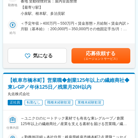
番地 受動喫煙対策：屋内全面禁煙
車両整備のご提案も担当頂き、法定点検に応じた整備業務提案や
◎駅前開発やリニアモーターカー開通の裏側をレンタルでサポー
勤務地
受注をご担当いただきます。様々な車両整備の対応ができ、指定
【最寄り駅】
ト
工場にもなっているため提案のしやすさがございます。
小泉駅、根本駅、多治見駅
◎福利厚生と働きやすさも確保
＜予定年収＞400万円～550万円＜賃金形態＞月給制＜賃金内訳＞
※取り扱い車種が多い事や販売・整備業務まで営業内容も多様です
■業務概要
月額（基本給）：200,000円～350,000円その他固定手当/月：
ので、営業力を磨けると共に、ご自身の営業スキルを存分に活か
クレーンやダンプカーなど建設機械のレンタル提案から、レンタ
給与
8,000円～84,000円＜月給＞208,000円～434,000円＜昇給有無＞
す事が可能です。
ルの終了までに携わる法人営業をお任せします。
有＜残業手当＞有＜給与補足＞※年収は経験・前職を考慮し決定し
取引先は建設会社様やゼネコン会社様がメインとなります。
ます。■賞与：定例賞与（年2回）、業績賞与（年1回）■職務手
■組織構成／入社後の業務：
当：8,000円■職位手当：12,000円～76,000円■モデル年収400万
現在、社長が営業を担当しております。
応募依頼する
■職務詳細
気になる
円／26歳（経験３年）450万円／29歳（経験6年)500万円／32歳
ご入社後は、社長のサポートのもと、業務について学んでいただ
（エージェントサービス）
新規や飛込みは無く、顔なじみの企業様に訪問してご要望の確認
（経験9年目）賃金はあくまでも目安の金額であり、選考を通じて
きます。
や頂いた宿題に対する提案や見積もりの提示をします。
上下する可能性があります。月給(月額)は固定手当を含めた表記で
最初は既存のお客様先に書類を取りに行く、定期点検の御用聞き
レンタル料「100円／日」のものから「6万円／日」など、豊富な
す。
等、簡単な業務からお任せ致します。
品ぞろえで喜ばれています。
【岐阜市橋本町】営業職◆創業125年以上の繊維商社◆
■働き方、就業環境：
東レGP／年休125日／残業月20H以内
■入社後流れ
基本的にルートセールスですが、新規開拓業務にも従事頂く事が
・資格習得研修（機械を触ったり建設機械を取り扱えるように）
丸佐株式会社
ございます(既存顧客からのご紹介企業へのご案内が中心です)
・技術講習（～2か月）
正社員
転勤なし
職種未経験歓迎
業種未経験歓迎
・商品知識の勉強（工場で商品名や機械の動かし方を学習：～3か
変更の範囲：会社の定める業務
月）
・フロント事務研修（事務所に入ってパソコン操作や受発注を学
～ユニクロのヒートテック素材でも有名な東レグループ／創業
習：1か月）
125年以上の繊維商社／産業を支える素材を届ける営業職／繊維
・営業同行（入社から半年を目途に、先輩に付いて営業現場を体
仕事内容
に興味がある方歓迎～
験）
＜勤務地詳細＞本社住所：岐阜県岐阜市橋本町2-8 濃飛ニッセイ