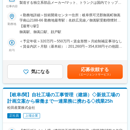
製造する独立系部品メーカー/マット、トランクは国内でトップク
製品をつくるための プラスチック原料（PP・PVC・PEなど） を
仕事内容
ラスシェア/グローバル成長を目指す/当社の事業成長を担う重要な
提供。
ポジションです～
＜勤務地詳細＞技術開発センター住所：岐阜県可児郡御嵩町御嵩
用途に合わせて配合を調整し、品質を保証する技術が強み。
字南山2188-66 勤務地最寄駅：名鉄広見線／御嵩駅受動喫煙対
■業務内容：
勤務地
策：屋内全面禁煙変更の範囲：無
3. 再生原料（リサイクル素材）
【最寄り駅】
生産技術では主に以下業務をお任せ致します。
不要になったプラスチックを回収し、異物除去 → 洗浄 → 粉砕 →
御嵩駅、御嵩口駅、顔戸駅
・図面を元に製品の仕様決定（材料・部品の選定、部品表の作
再生 → 原料化という工程を経て 100%リサイクル原料 を生み出し
成、原価の検討）
＜予定年収＞320万円～550万円＜賃金形態＞月給制補足事項なし
ております。
・製造方法の検討（設備・型・治工具・工程の設計、試作品生産
＜賃金内訳＞月額（基本給）：201,260円～354,838円その他固定
→環境ビジネスとして注目度が高い領域です。
検証、量産マニュアルの作成）
給与
手当/月：3,000円＜月給＞204,260円～357,838円＜昇給有無＞有
営業が受注した製品が社内で確実に量産化できる体制づくりを行
＜残業手当＞有＜給与補足＞※給与詳細は経験・スキルに応じて相
■入社後の流れ：
い、担当はメーカー別・車種別に割り当てられます。※設備はすべ
談の上、決定します。※上記年収は、初年度の年収となります。■
ご入社後は、まず上司や先輩の客先訪問に同行し、少しずつ客先
て内製です。
昇給：年1回■賞与：年2回（7月・12月）※過去実績平均3.5ヶ月分
との信頼関係を構築していただきます。長期的な顧客とのリレー
応募依頼する
気になる
■食事手当：3,000円賃金はあくまでも目安の金額であり、選考を
ション構築が非常に重要となります。
（エージェントサービス）
◇扱う設備の種類／生産する製品：プレス機、成型機／トランク
通じて上下する可能性があります。月給(月額)は固定手当を含めた
ボード、デッキボード、フロアマット、フロアカーペット
表記です。
■配属先：
新生紙パルプ商事株式会社の契約社員として株式会社TAIBOへ出
■業務の魅力：
向していただきます。株式会社タイボー（TAIBO）は、和歌山県
【岐阜/関】自社工場の工事管理（建築）◇新規工場の
先輩社員からOJTで業務の流れを習得し、比較的簡単な加工の受
に本社を置くプラスチックおよび繊維のマテリアルリサイクルを
計画立案から稼働まで一連業務に携わる◇残業25h
注品から徐々に携わっていくため、安心して就業いただけます。
40年以上展開するパイオニア企業です。廃プラスチックの「回
また、和気藹々とした雰囲気があり明るい社員が多く、20～30代
松田産業株式会社
収・分別・粉砕・再生原料化・コンパウンド・成形」までの一貫
の社員も所属しているため、質問があれば気軽に聞くことができ
体制を確立し、独自技術で資源循環設計を推進しています。
正社員
上場企業
ます。
変更の範囲：会社の定める業務
■■当社の特徴/魅力：