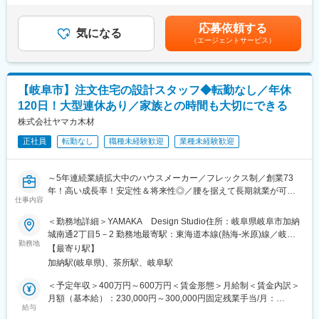
円～304,500円（一律手当を含む）＜昇給有無＞有＜残業手当＞
・2021年に愛知県に進出やホールディングス会社の設立、2024年
■働きやすさ
有＜給与補足＞■賞与：年2回（6月、12月 計3.00ヶ月分または50
1月には三重県への進出を達成！経営者の育成や新規事業の開拓、
応募依頼する
・年休120日以上でプライベートも重視できる環境です！フレッ
気になる
万～100万円）■昇給：年1回（4月）■各種手当：あり例：住宅手
M&Aを進めております。
（エージェントサービス）
クス制・リモートワークなど、お客様の都合に合わせて柔軟な勤
当（月２万円）・昼食手当（月3,500円）・資格手当(建築士、宅
務体制で働くことができます。
建士、施工管理技能士など)・役職手当（主任や店長）賃金はあく
までも目安の金額であり、選考を通じて上下する可能性がありま
■住宅の魅力・特徴
す。月給(月額)は固定手当を含めた表記です。
【岐阜市】注文住宅の設計スタッフ◆転勤なし／年休
『自然素材』の注文住宅で人気！こだわりの無垢材を使用し、安
120日！大型連休あり／家族との時間も大切にできる
全で快適・おしゃれな空間の住宅を提供しております。
◎創業７３年の歴史を持っており、木材を扱っている材木商を前
株式会社ヤマカ木材
身としており、様々な特性を持った木材の個性を生かした住宅づ
正社員
転勤なし
職種未経験歓迎
業種未経験歓迎
くりの差別化が特徴。
◎建築面積（坪数ごと）で価格が決まっているので分かりやすく
て安心！
～5年連続業績拡大中のハウスメーカー／フレックス制／創業73
年！高い成長率！安定性＆将来性◎／腰を据えて長期就業が可
■会社の魅力・特徴
仕事内容
能！～
岐阜・愛知に目指し、注文住宅・自然素材住宅を提供しておりま
＜勤務地詳細＞YAMAKA Design Studio住所：岐阜県岐阜市加納
す。
■業務内容：
城南通2丁目5－2 勤務地最寄駅：東海道本線(熱海-米原)線／岐阜
・岐阜で創業73年の『老舗×ベンチャー』ハウスメーカー。成長
営業の方が受注した案件をスムーズに現場管理に移行するための
勤務地
駅受動喫煙対策：敷地内喫煙可能場所あり
率も毎年高い成長率を保ちながら成長しております。とある住宅
【最寄り駅】
設計業務を行っていただきます。
業界誌で成長率2年連続No1も獲得！
加納駅(岐阜県)、茶所駅、岐阜駅
※今回は設計主任のポジションとなります。
・木材店として創業した背景を活かし、「木の良さ」を伝える本
【詳細】
＜予定年収＞400万円～600万円＜賃金形態＞月給制＜賃金内訳＞
格派ハウスメーカーとして、大量生産ではないオリジナル住宅を
・図面作成
月額（基本給）：230,000円～300,000円固定残業手当/月：
手掛けています。
・敷地調査
給与
27,000円～35,000円（固定残業時間14時間0分/月）超過した時間
・2021年に愛知県に進出やホールディングス会社の設立、2024年
・役所調査