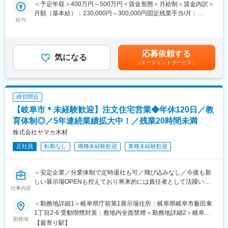
通常の住宅営業は受注後、お客様の要望をヒアリングし、コンセ
＜予定年収＞400万円～500万円＜賃金形態＞月給制＜賃金内訳＞
実際に入社して約2-3年で支店長になった事例もあり、経験を活か
プトを決めますが、同社の営業は初回接客から契約までを担当
月額（基本給）：230,000円～300,000円固定残業手当/月：
して役職を上げていける環境です。
し、プランは設計部門、施工は施工部門など、各部署が専門性高
給与
27,000円～35,000円（固定残業時間14時間0分/月）超過した時間
く分業しているため、自身の受注活動に専念できる環境が整備さ
外労働の残業手当は追加支給＜月給＞257,000円～335,000円（一
■会社の魅力・特徴
れております。
律手当を含む）＜昇給有無＞有＜残業手当＞有＜給与補足＞■賞
岐阜・愛知に目指し、注文住宅・自然素材住宅を提供しておりま
与：年2回（6月、12月 計3.00ヶ月分または50万～100万円）■昇
す。
応募依頼する
■業務の特徴：
気になる
給：年1回（4月）■モデル年収20代後半（飲食店経験者）…年収
・岐阜で創業73年の『老舗×ベンチャー』ハウスメーカー。成長
（エージェントサービス）
・マーケティングに力を入れており、集客についても展示場、
500万円32歳（パチンコ店勤務）…年収700万円■各種手当：住宅
率も毎年高い成長率を保ちながら成長しております。とある住宅
WEB、チラシ、看板などからのお問い合わせが毎日のようにあり
手当（月２万円）・昼食手当（月3,500円）・資格手当・役職手当
業界誌で成長率2年連続No1も獲得！
ます。また、地域でも多数出展しているため認知度も高いので、
など賃金はあくまでも目安の金額であり、選考を通じて上下する
・木材店として創業した背景を活かし、「木の良さ」を伝える本
飛び込み営業がなくても案件獲得ができる仕組みとなっておりま
可能性があります。月給(月額)は固定手当を含めた表記です。
格派ハウスメーカーとして、大量生産ではないオリジナル住宅を
締切間近
す。
手掛けています。
【岐阜市＊未経験歓迎】注文住宅営業◆年休120日／教
・ペアで営業活動を行います。後輩へのフォローなども評価対象
・2021年に愛知県に進出やホールディングス会社の設立、2024年
となっておりますので、若手スタッフの育成・助言・指導から、
育体制◎／5年連続業績拡大中！／残業20時間未満
1月には三重県への進出を達成！経営者の育成や新規事業の開拓、
部署の目標達成に向けて様々な施策の立案・実行をお任せしま
株式会社ヤマカ木材
M&Aを進めております。
す。
正社員
転勤なし
職種未経験歓迎
業種未経験歓迎
・日中に集中的にアポイントを取ることで定時にはスムーズに帰
宅することができてます。
～安定企業／分業体制で定時退社も可／飛び込みなし／今後も新
■当社製品：
しい展示場OPENも控えており将来的には責任者として活躍いた
・当社は無垢材をふんだんに使った注文住宅をお手ごろな価格で
仕事内容
だけます～
建てられると評判をいただいております。競合他社と比べ価格品
質に定評があり、営業としても強みを持って営業ができます。
＜勤務地詳細1＞岐阜県庁前第1展示場住所：岐阜県岐阜市薮田東
■仕事内容：
・年間の平均実績は６棟ほど。10棟売ることができればエース級
1丁目2-6 受動喫煙対策：敷地内全面禁煙＜勤務地詳細2＞岐阜県
予約制の展示場にご来社いただいた既に同社の「魅力ある住宅」
勤務地
です。新卒社員も入社1年目時点でご契約をいただいており、若
庁前第2展示場住所：岐阜県岐阜市薮田東1丁目3-20 受動喫煙対
【最寄り駅】
に興味がある方を中心にお客様リストを作成し、営業活動を行い