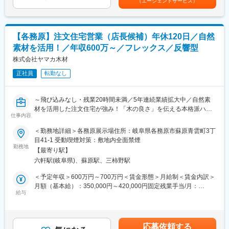
（エージェントサービス）
身としており、様々な特性を持った木材の個性を生かした住宅づ
万円■各種手当：住宅手当（月２万円）・昼食手当（月3,500
率も毎年高い成長率を保ちながら成長しております。とある住宅
くりの差別化が特徴。
円）・資格手当・役職手当など賃金はあくまでも目安の金額であ
業界誌で成長率2年連続No1も獲得！
◎建築面積（坪数ごと）で価格が決まっているので分かりやすく
り、選考を通じて上下する可能性があります。月給(月額)は固定手
・木材店として創業した背景を活かし、「木の良さ」を伝える本
て安心！
当を含めた表記です。
格派ハウスメーカーとして、大量生産ではないオリジナル住宅を
【各務原】注文住宅営業（店長候補）年休120日／自然
手掛けています。
素材を活用！／年収600万～／フレックス／反響型
■働きやすさ
・2021年に愛知県に進出やホールディングス会社の設立、2024年
・年休120日以上でプライベートも重視できる環境です！現場で
株式会社ヤマカ木材
1月には三重県への進出を達成！経営者の育成や新規事業の開拓、
仕事ができるようiPadの支給・フレックス制・リモートワークな
M&Aを進めております。
正社員
転勤なし
ど、お客様の都合に合わせて柔軟な勤務体制で働くことができま
す。
・マーケティングや広報に力を入れており、飛び込み等の案件動
～飛び込みなし・残業20時間未満／5年連続業績拡大中／自然素
きがなくても集客～受注までができる仕組みづくりが強みで、不
材を活用した注文住宅が強み！「木の良さ」を伝える本格派ハウ
動産業で営業スタイルや働き方を変えたいという方にもおすすめ
仕事内容
スメーカー／腰を据えて長期就業が可能！～
です！
＜勤務地詳細＞各務原展示場住所：岐阜県各務原市蘇原青雲町3丁
■職務内容
目41-1 受動喫煙対策：敷地内全面禁煙
■キャリアアップ
・展示場やWEB・チラシ等からの問い合わせ対応
勤務地
ここ数年の積極的な出店や新規ブランドをスタートした事により
【最寄り駅】
・お客様の要望をヒアリングし、お客様へ当社の注文住宅をご案
店舗や部門も増え続けております…その中、中途採用に力を入れ
六軒駅(岐阜県)、蘇原駅、三柿野駅
内・コンセプト決め
ている背景の１つにマネジメント候補の育成が１つにあります。
・設計部門・施工部門などと連携しながら、初回接客～契約～住
＜予定年収＞600万円～700万円＜賃金形態＞月給制＜賃金内訳＞
実際に入社して約2-3年で支店長になった事例もあり、経験を活か
宅提供できるまで携わります。
月額（基本給）：350,000円～420,000円固定残業手当/月：
して役職を上げていける環境です。
給与
27,000円～35,000円（固定残業時間14時間0分/月）超過した時間
■住宅の魅力・特徴
外労働の残業手当は追加支給＜月給＞377,000円～455,000円（一
■会社の魅力・特徴
『自然素材』の注文住宅で人気！こだわりの無垢材を使用し、安
律手当を含む）＜昇給有無＞有＜残業手当＞有＜給与補足＞■賞
岐阜・愛知に目指し、注文住宅・自然素材住宅を提供しておりま
全で快適・おしゃれな空間の住宅を提供しております。
与：年2回（6月、12月 計3.00ヶ月分または50万～100万円）■昇
す。
応募依頼する
◎創業７３年の歴史を持っており、木材を扱っている材木商を前