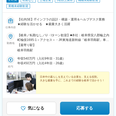
正社員
転勤なし
上場企業
5名以上採用
職種未経験歓迎
業種未経験歓迎
【社内SE】ITインフラの設計・構築・運用＆ヘルプデスク業務
★経験を活かせる ★裁量大きく活躍
仕事内容
【岐阜／転勤なし／U・Iターン歓迎】■本社：岐阜県安八郡輪之内
町楡俣1695-1＜アクセス＞・JR東海道新幹線「岐阜羽島駅」車で
勤務地
15分・JR東海道本線「大垣駅」車で25分☆マイカー通勤OK（駐
【最寄り駅】
車場あり）☆受動喫煙対策あり（屋内原則禁煙）
岐阜羽島駅
年収540万円（入社9年目・31歳）
年収450万円（入社4年目・26歳）
給与
日本中の暮らしを支えている企業を、支える役割。
大きな裁量を手に、これまでの経験を岐阜で活かそう！
気になる
応募する