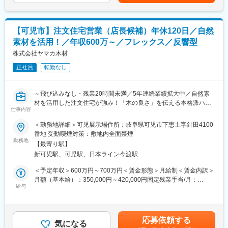
万円■各種手当：住宅手当（月２万円）・昼食手当（月3,500
くりの差別化が特徴。
円）・資格手当・役職手当など賃金はあくまでも目安の金額であ
◎建築面積（坪数ごと）で価格が決まっているので分かりやすく
り、選考を通じて上下する可能性があります。月給(月額)は固定手
て安心！
当を含めた表記です。
【可児市】注文住宅営業（店長候補）年休120日／自然
素材を活用！／年収600万～／フレックス／反響型
■働きやすさ
・年休120日以上でプライベートも重視できる環境です！現場で
株式会社ヤマカ木材
仕事ができるようiPadの支給・フレックス制・リモートワークな
正社員
転勤なし
ど、お客様の都合に合わせて柔軟な勤務体制で働くことができま
す。
・マーケティングや広報に力を入れており、飛び込み等の案件動
～飛び込みなし・残業20時間未満／5年連続業績拡大中／自然素
きがなくても集客～受注までができる仕組みづくりが強みで、不
材を活用した注文住宅が強み！「木の良さ」を伝える本格派ハウ
動産業で営業スタイルや働き方を変えたいという方にもおすすめ
仕事内容
スメーカー／腰を据えて長期就業が可能！～
です！
＜勤務地詳細＞可児展示場住所：岐阜県可児市下恵土字針田4100
■職務内容
番地 受動喫煙対策：敷地内全面禁煙
■キャリアアップ
・展示場やWEB・チラシ等からの問い合わせ対応
勤務地
ここ数年の積極的な出店や新規ブランドをスタートした事により
【最寄り駅】
・お客様の要望をヒアリングし、お客様へ当社の注文住宅をご案
店舗や部門も増え続けております…その中、中途採用に力を入れ
新可児駅、可児駅、日本ライン今渡駅
内・コンセプト決め
ている背景の１つにマネジメント候補の育成が１つにあります。
・設計部門・施工部門などと連携しながら、初回接客～契約～住
＜予定年収＞600万円～700万円＜賃金形態＞月給制＜賃金内訳＞
実際に入社して約2-3年で支店長になった事例もあり、経験を活か
宅提供できるまで携わります。
月額（基本給）：350,000円～420,000円固定残業手当/月：
して役職を上げていける環境です。
給与
27,000円～35,000円（固定残業時間14時間0分/月）超過した時間
■住宅の魅力・特徴
外労働の残業手当は追加支給＜月給＞377,000円～455,000円（一
■会社の魅力・特徴
『自然素材』の注文住宅で人気！こだわりの無垢材を使用し、安
律手当を含む）＜昇給有無＞有＜残業手当＞有＜給与補足＞■賞
岐阜・愛知に目指し、注文住宅・自然素材住宅を提供しておりま
全で快適・おしゃれな空間の住宅を提供しております。
与：年2回（6月、12月 計3.00ヶ月分または50万～100万円）■昇
す。
応募依頼する
◎創業７３年の歴史を持っており、木材を扱っている材木商を前
気になる
給：年1回（4月）■モデル年収32歳（パチンコ店勤務）…年収700
・岐阜で創業73年の『老舗×ベンチャー』ハウスメーカー。成長