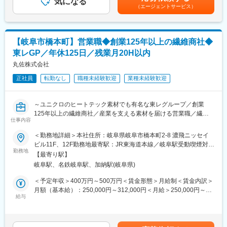
気になる
給：年1回（4月）■モデル年収32歳（パチンコ店勤務）…年収700
・岐阜で創業73年の『老舗×ベンチャー』ハウスメーカー。成長
（エージェントサービス）
身としており、様々な特性を持った木材の個性を生かした住宅づ
万円■各種手当：住宅手当（月２万円）・昼食手当（月3,500
率も毎年高い成長率を保ちながら成長しております。とある住宅
くりの差別化が特徴。
円）・資格手当・役職手当など賃金はあくまでも目安の金額であ
業界誌で成長率2年連続No1も獲得！
◎建築面積（坪数ごと）で価格が決まっているので分かりやすく
り、選考を通じて上下する可能性があります。月給(月額)は固定手
・木材店として創業した背景を活かし、「木の良さ」を伝える本
て安心！
当を含めた表記です。
格派ハウスメーカーとして、大量生産ではないオリジナル住宅を
【岐阜市橋本町】営業職◆創業125年以上の繊維商社◆
手掛けています。
東レGP／年休125日／残業月20H以内
■働きやすさ
・2021年に愛知県に進出やホールディングス会社の設立、2024年
・年休120日以上でプライベートも重視できる環境です！現場で
丸佐株式会社
1月には三重県への進出を達成！経営者の育成や新規事業の開拓、
仕事ができるようiPadの支給・フレックス制・リモートワークな
M&Aを進めております。
正社員
転勤なし
職種未経験歓迎
業種未経験歓迎
ど、お客様の都合に合わせて柔軟な勤務体制で働くことができま
す。
・マーケティングや広報に力を入れており、飛び込み等の案件動
～ユニクロのヒートテック素材でも有名な東レグループ／創業
きがなくても集客～受注までができる仕組みづくりが強みで、不
125年以上の繊維商社／産業を支える素材を届ける営業職／繊維
動産業で営業スタイルや働き方を変えたいという方にもおすすめ
仕事内容
に興味がある方歓迎～
です！
＜勤務地詳細＞本社住所：岐阜県岐阜市橋本町2-8 濃飛ニッセイ
■当社の営業職の魅力・やりがい
ビル11F、12F勤務地最寄駅：JR東海道本線／岐阜駅受動喫煙対
■キャリアアップ
◇目立たなくても必要とされる。そんな誇りある仕事です！
勤務地
策：屋内全面禁煙変更の範囲：会社の定める事業所（リモートワ
ここ数年の積極的な出店や新規ブランドをスタートした事により
【最寄り駅】
産業資材や自動車、作業着など、表には出ないけれど社会に欠か
ーク含む）
店舗や部門も増え続けております…その中、中途採用に力を入れ
岐阜駅、名鉄岐阜駅、加納駅(岐阜県)
せない繊維素材を扱っています。営業といっても、入社後すぐは
ている背景の１つにマネジメント候補の育成が１つにあります。
提案より、生産や納品の管理、委託工場とのやり取りが中心。も
＜予定年収＞400万円～500万円＜賃金形態＞月給制＜賃金内訳＞
実際に入社して約2-3年で支店長になった事例もあり、経験を活か
のづくりの流れを現場で学びながら、少しずづお客様対応にも関
月額（基本給）：250,000円～312,000円＜月給＞250,000円～
して役職を上げていける環境です。
わっていきます。
給与
312,000円＜昇給有無＞有＜残業手当＞有＜給与補足＞■賞与：成
果に応じる／年2回（7・12月）■昇給：年1回（4月）賃金はあく
■会社の魅力・特徴
■当社について
までも目安の金額であり、選考を通じて上下する可能性がありま
岐阜・愛知に目指し、注文住宅・自然素材住宅を提供しておりま
当社は東レグループとして、ポリエステルやナイロンなどの合成
す。月給(月額)は固定手当を含めた表記です。