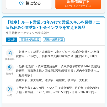
す。
応募依頼する
繊維を扱う商社です。東レがつくった高性能な糸を仕入れ、用途
気になる
・岐阜で創業73年の『老舗×ベンチャー』ハウスメーカー。成長
（エージェントサービス）
に応じて織物メーカーへ手配。そこで作られた生地は、作業着や
率も毎年高い成長率を保ちながら成長しております。とある住宅
ユニフォーム、産業資材などに使われています。素材と製品の”つ
業界誌で成長率2年連続No1も獲得！
なぎ役”としてモノづくりを支えています。
・木材店として創業した背景を活かし、「木の良さ」を伝える本
格派ハウスメーカーとして、大量生産ではないオリジナル住宅を
【岐阜】ルート営業／1年かけて営業スキルを習得／土
■業務内容：
手掛けています。
日祝休み◇東芝G・社会インフラを支える製品
営業に関する業務全般に携わって頂きます。
・2021年に愛知県に進出やホールディングス会社の設立、2024年
東芝電材マーケティング株式会社
1月には三重県への進出を達成！経営者の育成や新規事業の開拓、
■入社してすぐに任される業務（1年～2年目）
M&Aを進めております。
正社員
職種未経験歓迎
業種未経験歓迎
・委託先工場との折衝
・生産納品管理
・受注・生産・納品までの事務管理
～営業として成長／未経験から東芝グループの商社営業へ／土日
・部内の予算管理
祝休み・出張なし／福利厚生充実◎家族手当（配偶者15,000円）
仕事内容
ほか～
■ゆくゆく任される業務（3年目以降）
＜勤務地詳細1＞岐阜営業所住所：岐阜県岐阜市市橋3-8-7 勤務地
・紡績糸・生地・製品開発までの企画・製造・販売
■仕事内容：当社は東芝グループの総合電設資材商社として、照
最寄駅：東海道本線／西岐阜駅受動喫煙対策：屋内全面禁煙＜勤
・お客様との折衝
明・空調・受配電設備・電設資材など、建物に欠かせない設備機
勤務地
務地詳細2＞西濃営業所住所：岐阜県大垣市三本木1-4 勤務地最寄
【最寄り駅】
器を取り扱っています。営業担当として、既存のお客様への定期
駅：樽見鉄道線／東大垣駅受動喫煙対策：屋内全面禁煙変更の範
■組織構成
西岐阜駅、東大垣駅、穂積駅、横屋駅、岐阜駅、大垣駅
訪問、ニーズのヒアリングを通じて長期的な関係を構築します。
囲：会社の定める事業所
機能素材室には、40代の部長。30代後半の課長のもと、30代前半
取引先：電気工事会社、設備工事会社、工務店など
＜予定年収＞370万円～422万円＜賃金形態＞月給制＜賃金内訳＞
のメンバーが2名在籍しております。
商材：LED照明、空調設備、換気設備（価格帯／すべて東芝商材
月額（基本給）：207,000円～230,500円＜月給＞207,000円～
OR商社なのでニーズに応じてグループ外からも取り寄せ可）
給与
230,500円＜昇給有無＞有＜残業手当＞有＜給与補足＞※上記年収
■育成体制
は、時間外勤務時間30時間、前年度実績賞与支給額を含んでお
繊維は素材や加工法で性質が大きく変わる奥深い世界です。３年
■詳細
り、詳細はスキル・経験を考慮し決定いたします。■昇給：年1回
かけてじっくりOJTにて育成する方針のため、知識がない方でも