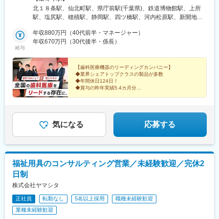
所＜東北エリア＞■盛岡営業所＜関東エリア＞■千葉営業所■さい
北１８条駅、仙北町駅、県庁前駅(千葉県)、鉄道博物館駅、上所
たま営業所■新潟営業所＜中部エリア＞■松本営業所■朝日大学内
駅、塩尻駅、穂積駅、静岡駅、四ツ橋駅、河内松原駅、新開地
営業所（岐阜県瑞穂市）■静岡営業所＜近畿・北陸エリア＞■大阪
駅、西大路駅、上諸江駅、比治山橋駅、大元駅、大濠公園駅、南
支店■大阪第2営業所■大阪南営業所■神戸営業所■京都営業所■金沢
年収880万円（40代前半・マネージャー）
小倉駅、原爆資料館駅、二中通駅、北１２条駅、西大橋駅、中央
営業所＜中国・四国エリア＞■広島営業所■岡山営業所＜九州エリ
年収670万円（30代後半・係長）
市場前駅、比治山下駅、大学病院駅、北１３条東駅、心斎橋駅、
給与
ア＞■福岡営業所■東九州営業所■長崎営業所■南九州営業所
兵庫駅、南区役所前駅、浦上駅前駅
【歯科医療機器のリーディングカンパニー】
◆業界シェアトップクラスの製品が多数
◆年間休日124日！
◆賞与の昨年実績5.4カ月分
★ヨシダ独自の福利厚生＆制度が充実
◆フレックスタイム制＆直行・直帰もOK
◆人が集う“いい会社”を目指して成長中
気になる
応募する
福祉用具のコンサルティング営業／未経験歓迎／完休2
日制
株式会社ヤマシタ
正社員
転勤なし
5名以上採用
職種未経験歓迎
業種未経験歓迎