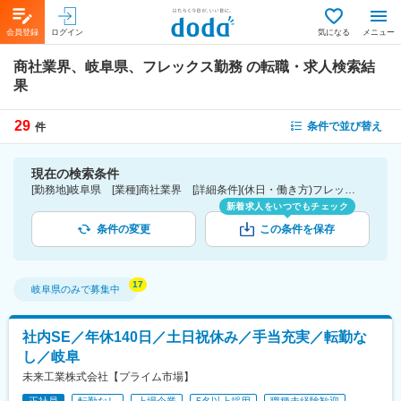
会員登録
ログイン
気になる
メニュー
商社業界、岐阜県、フレックス勤務
の転職・求人検索結
果
29
条件で並び替え
件
現在の検索条件
[勤務地]岐阜県 [業種]商社業界 [詳細条件](休日・働き方)フレックス勤務
新着求人をいつでもチェック
条件の変更
この条件を保存
岐阜県
のみで募集中
社内SE／年休140日／土日祝休み／手当充実／転勤な
し／岐阜
未来工業株式会社【プライム市場】