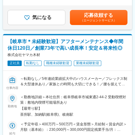
外労働の残業手当は追加支給＜月給＞257,000円～335,000円（一
1月には三重県への進出を達成！経営者の育成や新規事業の開拓、
・積算など
律手当を含む）＜昇給有無＞有＜残業手当＞有＜給与補足＞■賞
M&Aを進めております。
将来的に業務に慣れてきたら、新人教育にも携わっていただきま
与：年2回（6月、12月 計3.00ヶ月分または50万～100万円）■昇
応募依頼する
す。
気になる
給：年1回（4月）■各種手当：あり例：住宅手当（月２万円）・
（エージェントサービス）
昼食手当（月3,500円）・資格手当(建築士、宅建士、施工管理技
■働きやすさ
能士など)・役職手当（主任や店長）賃金はあくまでも目安の金額
・年休120日以上でプライベートも重視できる環境です！フレッ
であり、選考を通じて上下する可能性があります。月給(月額)は固
クス制・リモートワークなど、お客様の都合に合わせて柔軟な勤
定手当を含めた表記です。
【岐阜市＊未経験歓迎】アフターメンテナンス◆年間
務体制で働くことができます。
休日120日／創業73年で高い成長率！安定＆将来性◎
■住宅の魅力・特徴
株式会社ヤマカ木材
『自然素材』の注文住宅で人気！こだわりの無垢材を使用し、安
正社員
転勤なし
職種未経験歓迎
業種未経験歓迎
全で快適・おしゃれな空間の住宅を提供しております。
◎創業７３年の歴史を持っており、木材を扱っている材木商を前
身としており、様々な特性を持った木材の個性を生かした住宅づ
～転勤なし／5年連続業績拡大中のハウスメーカー／フレックス制
くりの差別化が特徴。
＆大型連休あり／家族との時間も大切にできる！／腰を据えて長
◎建築面積（坪数ごと）で価格が決まっているので分かりやすく
仕事内容
期就業が可能！～
て安心！
＜勤務地詳細＞本社住所：岐阜県岐阜市城東通2-44-2 受動喫煙対
■業務内容：
策：敷地内喫煙可能場所あり
■会社の魅力・特徴
住宅をお客様に引き渡した後の定期的にお客様のお家に訪問し点
勤務地
岐阜・愛知に目指し、注文住宅・自然素材住宅を提供しておりま
【最寄り駅】
検を行っていただきます。
す。
茶所駅、加納駅(岐阜県)、岐南駅
点検票を見ながら住宅の欠陥が無いかチェックし、補修作業が必
・岐阜で創業73年の『老舗×ベンチャー』ハウスメーカー。成長
要な場合は業者に見積もりの依頼や修繕日時の調整をします。
＜予定年収＞400万円～500万円＜賃金形態＞月給制＜賃金内訳＞
率も毎年高い成長率を保ちながら成長しております。とある住宅
将来的にはメンテナンスだけではなく増築やリフォームの提案な
月額（基本給）：230,000円～300,000円固定残業手当/月：
業界誌で成長率2年連続No1も獲得！
ども行っていただきます。
給与
30,000円～35,000円（固定残業時間20時間0分/月）超過した時間