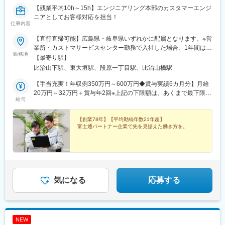
・当社は無垢材をふんだんに使った注文住宅をお手ごろな価格で
【残業平均10h～15h】エンジニアリング本部のカスタマーエンジ
建てられると評判をいただいております。競合他社と比べ価格品
ニアとしてお客様対応を担当！
仕事内容
質に定評があり、営業としても強みを持って営業ができます。
・年間の平均実績は６棟ほど。10棟売ることができればエース級
【直行直帰可能】広島県・岐阜県いずれかに配属となります。※営
です。新卒社員も入社1年目時点でご契約をいただいており、若
業所・カストマサービスセンター勤務で入社した場合、1年間は近
手・未経験でも受注しやすい商品設計となっております。
勤務地
い県の支店勤務となる場合あり※全国転勤あり※敷地内全面禁煙※
【最寄り駅】
フィールド業務のため、直行直帰も可能です。■中国支店広島県広
比治山下駅、東大垣駅、段原一丁目駅、比治山橋駅
■当社の特徴：
島市南区段原南1-3-53 広島イーストビル■大垣カストマサービス
・創業70年を迎える老舗の材木店ですが現在は新築木造住宅の請
課岐阜県大垣市加賀野4-1-7 ソフトピアジャパンセンター
【手当充実！年収例350万円～600万円◆賞与実績6カ月分】月給
負を専門に事業を行っています。年間完工棟数は約250棟で現在
20万円～32万円＋賞与年2回※上記の下限額は、あくまで最下限の
は各地で新規展示場を続々とオープンしております。
給与
給与です※前職の経験・能力を最大限考慮の上、決定いたします※
・株式会社ヤマカＨＤを設立しホールディングス化を目指し経営
時間外手当は含んでおりません
者の育成や新規事業の開拓、M&Aを進めております。
【創業78年】【平均勤続年数21年超】
・住宅産業研究所（TACT）にて全国売上成長率No.1のビルダーと
富士通パートナー企業で先を見据えた働き方を。
して掲載された実績もあります(2017～2019年度)。
・平均年齢は約30歳で、営業社員の大半は20代です。若手で勢い
のある社員が多く、営業ロープレを毎日自主的に行っており、互
いに高め合う風土です。
気になる
応募する
NEW