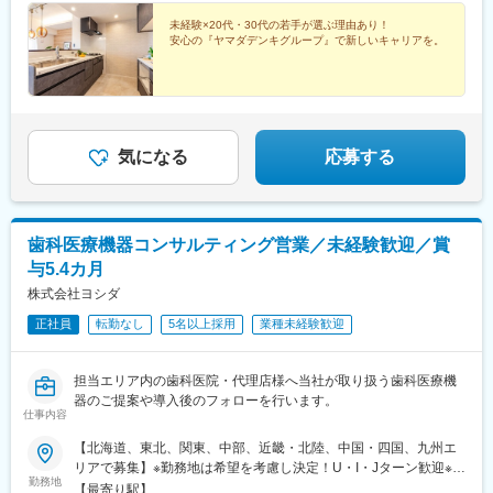
■キャリアパス
阜県：羽島郡岐南町【関西】・大阪府：大阪市、堺市・奈良県：
波駅、南区役所前駅
将来的に営業組織を牽引するエリア統括マネージャーとしてのご
奈良市・滋賀県：栗東市【中四国】・広島県：広島市、福山市
未経験×20代・30代の若手が選ぶ理由あり！
活躍を期待しております。まずは関東エリアでのシェア拡大や、
安心の『ヤマダデンキグループ』で新しいキャリアを。
【九州】・福岡県：福岡市、北九州市※一部拠点では自動車通勤も
カスタマーマネジメントを通じて、ステップアップいただきま
OK！人混みを避けて快適に通勤できます♪※受動喫煙対策：敷地内
す。
喫煙可能場所あり
■組織構成
マネージャー1名（50代）、メンバー3名(40代）
気になる
応募する
■魅力
業界のトップシェアを誇っており、ただコンテナーを導入いただ
くだけでなく、部門全体のサプライチェーンに対しての提案がで
きる会社です。残業時間は月10～30h程度、ご自宅を拠点として
歯科医療機器コンサルティング営業／未経験歓迎／賞
営業活動いただきます。
与5.4カ月
株式会社ヨシダ
変更の範囲：会社の定める業務
正社員
転勤なし
5名以上採用
業種未経験歓迎
担当エリア内の歯科医院・代理店様へ当社が取り扱う歯科医療機
器のご提案や導入後のフォローを行います。
仕事内容
【北海道、東北、関東、中部、近畿・北陸、中国・四国、九州エ
リアで募集】※勤務地は希望を考慮し決定！U・I・Jターン歓迎※地
勤務地
域密着型営業のため基本転勤なし！＜北海道エリア＞■北海道営業
【最寄り駅】