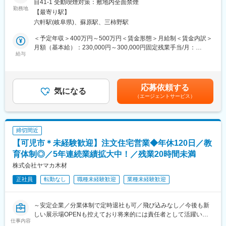
・年間の平均実績は６棟ほど。10棟売ることができればエース級
目41-1 受動喫煙対策：敷地内全面禁煙
予約制の展示場にご来社いただいた既に同社の「魅力ある住宅」
勤務地
です。新卒社員も入社1年目時点でご契約をいただいており、若
【最寄り駅】
に興味がある方を中心にお客様リストを作成し、営業活動を行い
手・未経験でも受注しやすい商品設計となっております。
六軒駅(岐阜県)、蘇原駅、三柿野駅
ます。
通常の住宅営業は受注後、お客様の要望をヒアリングし、コンセ
■当社の特徴：
＜予定年収＞400万円～500万円＜賃金形態＞月給制＜賃金内訳＞
プトを決めますが、同社の営業は初回接客から契約までを担当
・創業70年を迎える老舗の材木店ですが現在は新築木造住宅の請
月額（基本給）：230,000円～300,000円固定残業手当/月：
し、プランは設計部門、施工は施工部門など、各部署が専門性高
給与
負を専門に事業を行っています。年間完工棟数は約250棟で現在
27,000円～35,000円（固定残業時間14時間0分/月）超過した時間
く分業しているため、自身の受注活動に専念できる環境が整備さ
は各地で新規展示場を続々とオープンしております。
外労働の残業手当は追加支給＜月給＞257,000円～335,000円（一
れております。
・株式会社ヤマカＨＤを設立しホールディングス化を目指し経営
律手当を含む）＜昇給有無＞有＜残業手当＞有＜給与補足＞■賞
者の育成や新規事業の開拓、M&Aを進めております。
与：年2回（6月、12月 計3.00ヶ月分または50万～100万円）■昇
応募依頼する
■業務の特徴：
気になる
・住宅産業研究所（TACT）にて全国売上成長率No.1のビルダーと
給：年1回（4月）■モデル年収20代後半（飲食店経験者）…年収
（エージェントサービス）
・マーケティングに力を入れており、集客についても展示場、
して掲載された実績もあります(2017～2019年度)。
500万円32歳（パチンコ店勤務）…年収700万円■各種手当：住宅
WEB、チラシ、看板などからのお問い合わせが毎日のようにあり
・平均年齢は約30歳で、営業社員の大半は20代です。若手で勢い
手当（月２万円）・昼食手当（月3,500円）・資格手当・役職手当
ます。また、地域でも多数出展しているため認知度も高いので、
のある社員が多く、営業ロープレを毎日自主的に行っており、互
など賃金はあくまでも目安の金額であり、選考を通じて上下する
飛び込み営業がなくても案件獲得ができる仕組みとなっておりま
いに高め合う風土です。
可能性があります。月給(月額)は固定手当を含めた表記です。
締切間近
す。
【可児市＊未経験歓迎】注文住宅営業◆年休120日／教
・ペアで営業活動を行います。後輩へのフォローなども評価対象
となっておりますので、若手スタッフの育成・助言・指導から、
育体制◎／5年連続業績拡大中！／残業20時間未満
部署の目標達成に向けて様々な施策の立案・実行をお任せしま
株式会社ヤマカ木材
す。
正社員
転勤なし
職種未経験歓迎
業種未経験歓迎
・日中に集中的にアポイントを取ることで定時にはスムーズに帰
宅することができてます。
～安定企業／分業体制で定時退社も可／飛び込みなし／今後も新
■当社製品：
しい展示場OPENも控えており将来的には責任者として活躍いた
・当社は無垢材をふんだんに使った注文住宅をお手ごろな価格で
仕事内容
だけます～
建てられると評判をいただいております。競合他社と比べ価格品