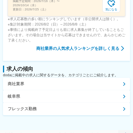
掲載予定期間：
2026/7/16（木）
〜
2026/10/14（水）
気になる
更新日：
2026/7/25（土）
※求人応募数の多い順にランキングしています（非公開求人は除く）。
※集計対象期間：2026/8/2（日）～2026/8/8（土）
※事情により掲載終了予定日よりも前に求人募集が終了していることもご
ざいます。その場合は当サイトから応募はできませんので、あらかじめご
了承ください。
商社業界
の人気求人ランキングを詳しく見る
求人の傾向
dodaに掲載中の求人に関するデータを、カテゴリごとにご紹介します。
商社業界
岐阜県
フレックス勤務