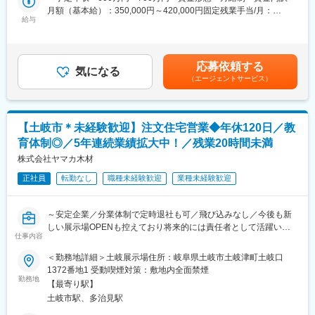
宅提供できるまで携わります。
月額（基本給）：350,000円～420,000円固定残業手当/月：
のを提供している会社です。
給与
27,000円～35,000円（固定残業時間14時間0分/月）超過した時間
イビデングループのグループ会社として、グループ全体の4つの行
■住宅の魅力・特徴
外労働の残業手当は追加支給＜月給＞377,000円～455,000円（一
動精神「誠実」「和」「積極性」「イビテクノの進化」を実践
『自然素材』の注文住宅で人気！こだわりの無垢材を使用し、安
律手当を含む）＜昇給有無＞有＜残業手当＞有＜給与補足＞■賞
し、お客様はもちろん社員全員の幸せのために尽力していきま
全で快適・おしゃれな空間の住宅を提供しております。
与：年2回（6月、12月 計3.00ヶ月分または50万～100万円）■昇
す。
応募依頼する
◎創業７３年の歴史を持っており、木材を扱っている材木商を前
気になる
給：年1回（4月）■モデル年収32歳（パチンコ店勤務）…年収700
（エージェントサービス）
身としており、様々な特性を持った木材の個性を生かした住宅づ
万円■各種手当：住宅手当（月２万円）・昼食手当（月3,500
くりの差別化が特徴。
円）・資格手当・役職手当など賃金はあくまでも目安の金額であ
◎建築面積（坪数ごと）で価格が決まっているので分かりやすく
り、選考を通じて上下する可能性があります。月給(月額)は固定手
て安心！
当を含めた表記です。
【土岐市＊未経験歓迎】注文住宅営業◆年休120日／教
育体制◎／5年連続業績拡大中！／残業20時間未満
■働きやすさ
・年休120日以上でプライベートも重視できる環境です！現場で
株式会社ヤマカ木材
仕事ができるようiPadの支給・フレックス制・リモートワークな
正社員
転勤なし
職種未経験歓迎
業種未経験歓迎
ど、お客様の都合に合わせて柔軟な勤務体制で働くことができま
す。
・マーケティングや広報に力を入れており、飛び込み等の案件動
～安定企業／分業体制で定時退社も可／飛び込みなし／今後も新
きがなくても集客～受注までができる仕組みづくりが強みで、不
しい展示場OPENも控えており将来的には責任者として活躍いた
動産業で営業スタイルや働き方を変えたいという方にもおすすめ
仕事内容
だけます～
です！
＜勤務地詳細＞土岐展示場住所：岐阜県土岐市土岐津町土岐口
■仕事内容：
1372番地1 受動喫煙対策：敷地内全面禁煙
■キャリアアップ
予約制の展示場にご来社いただいた既に同社の「魅力ある住宅」
勤務地
ここ数年の積極的な出店や新規ブランドをスタートした事により
【最寄り駅】
に興味がある方を中心にお客様リストを作成し、営業活動を行い
店舗や部門も増え続けております…その中、中途採用に力を入れ
土岐市駅、多治見駅
ます。
ている背景の１つにマネジメント候補の育成が１つにあります。