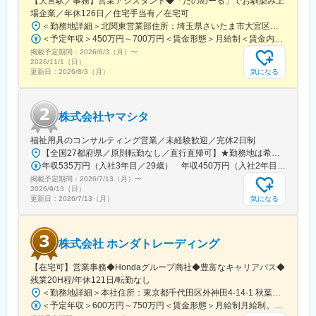
【大宮駅／事務】営業アシスタント◆「たのめーる」でお馴染み上
場企業／年休126日／住宅手当有／在宅可
＜勤務地詳細＞北関東営業部住所：埼玉県さいたま市大宮区桜木町1-195-1 大宮ソラミチKOZ 12階受動喫煙対策：屋内全面禁煙変更の範囲：会社の定める事業所（リモートワーク含む）
＜予定年収＞450万円～700万円＜賃金形態＞月給制＜賃金内訳＞月額（基本給）：274,000円～400,000円＜月給＞274,000円～400,000円＜昇給有無＞有＜残業手当＞有＜給与補足＞※経験・スキルを考慮のうえ、当社規定にて決定■昇給：年1回■賞与：年2回（7月・12月）賃金はあくまでも目安の金額であり、選考を通じて上下する可能性があります。月給(月額)は固定手当を含めた表記です。
掲載予定期間：
2026/8/3（月）
〜
2026/11/1（日）
気になる
更新日：
2026/8/3（月）
株式会社ヤマシタ
福祉用具のコンサルティング営業／未経験歓迎／完休2日制
【全国27都府県／原則転勤なし／直行直帰可】★勤務地は希望を考慮★拠点により車通勤OK※充足状況により、ご希望の勤務地での募集が終了している場合があります。※転居を伴う転勤の有無は、半年ごとに希望を伺い、選択いただけます。■東北■・宮城県（仙台市）■関東■・東京都（東京23区など）・神奈川県（横浜市など）・埼玉県（さいたま市など）・千葉県（千葉市など）・茨城県（水戸市）・栃木県（宇都宮市／足利市）・群馬県（前橋市）■東海■・愛知県（名古屋市／豊田市／豊橋市／小牧市）・静岡県（静岡市／浜松市／沼津市／焼津市／富士市）・岐阜県（岐阜市）・三重県（四日市市）■信越・北陸■・長野県（長野市）・山梨県（甲府市）・石川県（金沢市）・富山県（富山市）・福井県（福井市）■関西■・大阪府・兵庫県（神戸市／尼崎市／姫路市）・京都府（京都市）・奈良県（奈良市／天理市）・滋賀県（大津市／彦根市）・和歌山県（和歌山市／田辺市）■中国■・広島県（広島市）・岡山県（岡山市）■四国■・香川県（高松市）■九州■・福岡県（福岡市）
年収535万円（入社3年目／29歳） 年収450万円（入社2年目／26歳）
掲載予定期間：
2026/7/13（月）
〜
2026/9/13（日）
気になる
更新日：
2026/7/13（月）
株式会社 ホンダトレーディング
【在宅可】営業事務◆Hondaグループ商社◆豊富なキャリアパス◆
残業20H程/年休121日/転勤なし
＜勤務地詳細＞本社住所：東京都千代田区外神田4-14-1 秋葉原UDX南ウイング18F勤務地最寄駅：JR山手線・総武線／秋葉原駅受動喫煙対策：屋内全面禁煙変更の範囲：会社の定める事業所（リモートワーク含む）
＜予定年収＞600万円～750万円＜賃金形態＞月給制月給制。賞与昨年支給実績6.7ヶ月分。＜賃金内訳＞月額（基本給）：300,000円～410,000円＜月給＞300,000円～410,000円＜昇給有無＞有＜残業手当＞有＜給与補足＞賞与は直近3年間の平均で6.5か月分支給として計算。全社平均である20時間分の時間外手当含む。時間外手当は1分単位で支給。賃金はあくまでも目安の金額であり、選考を通じて上下する可能性があります。月給(月額)は固定手当を含めた表記です。