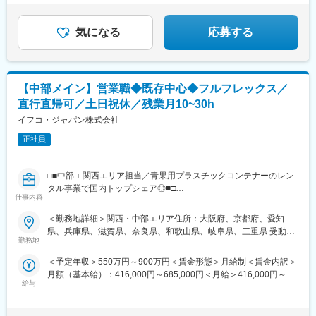
ンフラに関わるお仕事
気になる
応募する
【中部メイン】営業職◆既存中心◆フルフレックス／
直行直帰可／土日祝休／残業月10~30h
イフコ・ジャパン株式会社
正社員
□■中部＋関西エリア担当／青果用プラスチックコンテナーのレン
タル事業で国内トップシェア◎■□
仕事内容
■業務内容
＜勤務地詳細＞関西・中部エリア住所：大阪府、京都府、愛知
青果物用レンタルコンテナーの販路拡大に向けた、既存顧客への
県、兵庫県、滋賀県、奈良県、和歌山県、岐阜県、三重県 受動喫
深耕営業をお任せします。
勤務地
煙対策：敷地内全面禁煙変更の範囲：会社の定める事業所（リモ
ートワーク含む）
＜予定年収＞550万円～900万円＜賃金形態＞月給制＜賃金内訳＞
＜具体的な業務＞
月額（基本給）：416,000円～685,000円＜月給＞416,000円～
・担当の既存取引先に対する拡販営業（顧客接点・ミーティング
給与
685,000円＜昇給有無＞有＜残業手当＞有＜給与補足＞※スキルや
含む）
経験によって決定いたします。※業績賞与は業績による変動賞与あ
※レンタル数量の拡大に向けた既存取引先（産地・農協等）への
り賃金はあくまでも目安の金額であり、選考を通じて上下する可
新規品目追加提案を含む