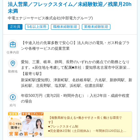
法人営業／フレックスタイム／未経験歓迎／残業月20h
未満
中電エナジーサービス株式会社(中部電力グループ)
正社員
5名以上採用
職種未経験歓迎
業種未経験歓迎
【中途入社の先輩多数で安心◎】法人向けの電気・ガス料金プラ
ンや各種サービスの提案営業
仕事内容
愛知、三重、岐阜、静岡、長野のいずれかの拠点での勤務となり
ます。※居住地を考慮して配属■本社：愛知県名古屋市中区新栄二
勤務地
丁目19番6号（地下鉄東山線「新栄町駅」から徒歩4分）■三重支
【最寄り駅】
社：三重県津市丸之内二番21号（近鉄名古屋線「津新町駅」から
新栄町駅(愛知県)、津新町駅、名鉄岐阜駅、六名駅、新静岡駅、新
徒歩10分）■岐阜支社：岐阜県岐阜市美江寺町二丁目５（各線
浜松駅、北長野駅、塩尻駅、浜松駅、信濃吉田駅
「岐阜駅」から徒歩20分）■三河支社：愛知県岡崎市戸崎新町一
丁目４（JR「岡崎駅」よりバス利用 バス停より徒歩1分）■静岡支
年収500万円（賞与2回・時間外含む）：入社2年目・成績中程度
社（静岡地区）：静岡県静岡市葵区本通二丁目4-1（静岡鉄道「新
の場合
給与
静岡駅」からバス10分）■静岡支社（浜松地区）：静岡県浜松市
中央区旭町11-1 プレスタワー（JR「新浜松駅」から徒歩1分／
「浜松駅」から徒歩3分）■長野支社（長野地区）：長野県長野市
【複数商材を扱える×働きやすさ＝長く働ける環境で
す】
吉田三丁目6-9（しなの鉄道・JR「北長野駅」から徒歩3分）■長
■フレックスタイム制
野支社（塩尻地区）：長野県塩尻市大門五番町16-3（JR「塩尻
■完全週休2日制（土日祝休み）・年間休日120日以上
駅」から徒歩25分）※受動喫煙対策：分煙
■4割が未経験スタートで安心！
■電気・ガスから太陽光発電やCO2関連まで◎安心のイ