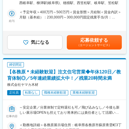
手・未経験でも受注しやすい商品設計となっております。
策：敷地内全面禁煙＜勤務地詳細3＞オンリーホーム住所：岐阜県
西岐阜駅、柳津駅(岐阜県)、穂積駅、西笠松駅、岐阜駅、笠松駅
ます。
岐阜市東鶉3丁目48-1 受動喫煙対策：敷地内喫煙可能場所あり
通常の住宅営業は受注後、お客様の要望をヒアリングし、コンセ
■当社の特徴：
＜予定年収＞400万円～500万円＜賃金形態＞月給制＜賃金内訳＞
プトを決めますが、同社の営業は初回接客から契約までを担当
・創業70年を迎える老舗の材木店ですが現在は新築木造住宅の請
月額（基本給）：230,000円～300,000円固定残業手当/月：
し、プランは設計部門、施工は施工部門など、各部署が専門性高
給与
負を専門に事業を行っています。年間完工棟数は約250棟で現在
27,000円～35,000円（固定残業時間14時間0分/月）超過した時間
く分業しているため、自身の受注活動に専念できる環境が整備さ
は各地で新規展示場を続々とオープンしております。
外労働の残業手当は追加支給＜月給＞257,000円～335,000円（一
れております。
・株式会社ヤマカＨＤを設立しホールディングス化を目指し経営
律手当を含む）＜昇給有無＞有＜残業手当＞有＜給与補足＞■賞
者の育成や新規事業の開拓、M&Aを進めております。
与：年2回（6月、12月 計3.00ヶ月分または50万～100万円）■昇
応募依頼する
■業務の特徴：
気になる
・住宅産業研究所（TACT）にて全国売上成長率No.1のビルダーと
給：年1回（4月）■モデル年収20代後半（飲食店経験者）…年収
（エージェントサービス）
・マーケティングに力を入れており、集客についても展示場、
して掲載された実績もあります(2017～2019年度)。
500万円32歳（パチンコ店勤務）…年収700万円■各種手当：住宅
WEB、チラシ、看板などからのお問い合わせが毎日のようにあり
・平均年齢は約30歳で、営業社員の大半は20代です。若手で勢い
手当（月２万円）・昼食手当（月3,500円）・資格手当・役職手当
ます。また、地域でも多数出展しているため認知度も高いので、
のある社員が多く、営業ロープレを毎日自主的に行っており、互
など賃金はあくまでも目安の金額であり、選考を通じて上下する
飛び込み営業がなくても案件獲得ができる仕組みとなっておりま
いに高め合う風土です。
可能性があります。月給(月額)は固定手当を含めた表記です。
締切間近
す。
【各務原＊未経験歓迎】注文住宅営業◆年休120日／教
・ペアで営業活動を行います。後輩へのフォローなども評価対象
となっておりますので、若手スタッフの育成・助言・指導から、
育体制◎／5年連続業績拡大中！／残業20時間未満
部署の目標達成に向けて様々な施策の立案・実行をお任せしま
株式会社ヤマカ木材
す。
正社員
転勤なし
職種未経験歓迎
業種未経験歓迎
・日中に集中的にアポイントを取ることで定時にはスムーズに帰
宅することができてます。
～安定企業／分業体制で定時退社も可／飛び込みなし／今後も新
■当社製品：
しい展示場OPENも控えており将来的には責任者として活躍いた
・当社は無垢材をふんだんに使った注文住宅をお手ごろな価格で
仕事内容
だけます～
建てられると評判をいただいております。競合他社と比べ価格品
質に定評があり、営業としても強みを持って営業ができます。
＜勤務地詳細＞各務原展示場住所：岐阜県各務原市蘇原青雲町3丁
■仕事内容：