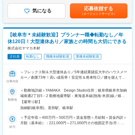
254,500円～333,700円（一律手当を含む）＜昇給有無＞有＜残業
・お客様の要望を聞いたうえで、考えて提案する営業スキルが身
手当＞有＜給与補足＞■賞与：年2回（6月、12月 計3.00ヶ月分ま
につきます
応募依頼する
■働きやすさ
気になる
たは50万～100万円）■昇給：年1回（4月）■各種手当：あり例：
（エージェントサービス）
・年休120日以上でプライベートも重視できる環境です！現場で
住宅手当（月２万円）・昼食手当（月3,500円）・資格手当(建築
■同社の営業について：
仕事ができるようiPadの支給・フレックス制・リモートワークな
士、宅建士、施工管理技能士など)・役職手当（主任や店長）賃金
・東芝グループを掲げての営業になるため、他の照明器具や空調
ど、お客様の都合に合わせて柔軟な勤務体制で働くことができま
はあくまでも目安の金額であり、選考を通じて上下する可能性が
機器を取り扱う代理店と比較しても営業しやすいです。
す。
あります。月給(月額)は固定手当を含めた表記です。
・東芝グループの商材だけでなく、幅広いメーカーの製品を提案
【岐阜市＊未経験歓迎】プランナー職◆転勤なし／年
できるので、顧客のニーズに最大限にこたえることができます。
休120日！大型連休あり／家族との時間も大切にできる
■住宅の魅力・特徴
・売上目標の設定はございますが、担当顧客の状況に合わせた設
『自然素材』の注文住宅で人気！こだわりの無垢材を使用し、安
株式会社ヤマカ木材
定になりますので、営業デビュー3カ月程で達成する社員もいま
全で快適・おしゃれな空間の住宅を提供しております。
す。
正社員
転勤なし
職種未経験歓迎
業種未経験歓迎
◎創業７３年の歴史を持っており、木材を扱っている材木商を前
身としており、様々な特性を持った木材の個性を生かした住宅づ
変更の範囲：会社の定める業務
くりの差別化が特徴。
～フレックス制＆大型連休あり／5年連続業績拡大中のハウスメー
◎建築面積（坪数ごと）で価格が決まっているので分かりやすく
カー／創業73年！高い成長率！安定性＆将来性◎／腰を据えて長
て安心！
仕事内容
期就業が可能！～
＜勤務地詳細＞YAMAKA Design Studio住所：岐阜県岐阜市加納
■会社の魅力・特徴
■職務内容：
城南通2丁目5－2 勤務地最寄駅：東海道本線(熱海-米原)線／岐阜
岐阜・愛知に目指し、注文住宅・自然素材住宅を提供しておりま
当社にてプランナーとして以下の業務をお任せします。
勤務地
駅受動喫煙対策：敷地内喫煙可能場所あり
す。
【最寄り駅】
【 詳細 】
・岐阜で創業73年の『老舗×ベンチャー』ハウスメーカー。成長
加納駅(岐阜県)、茶所駅、岐阜駅
・間取りの作成
率も毎年高い成長率を保ちながら成長しております。とある住宅
・お客様との打ち合わせ（内装･外装･設備の仕様決め）
＜予定年収＞400万円～500万円＜賃金形態＞月給制＜賃金内訳＞
業界誌で成長率2年連続No1も獲得！
・予算管理
月額（基本給）：221,000円～271,000円その他固定手当/月：
・木材店として創業した背景を活かし、「木の良さ」を伝える本
※パソコン初級レベル：Excel・Wordの出来る方。
給与
3,500円固定残業手当/月：30,000円（固定残業時間13時間0分/
格派ハウスメーカーとして、大量生産ではないオリジナル住宅を
※業務については一から指導いたします。
月）超過した時間外労働の残業手当は追加支給＜月給＞254,500
手掛けています。