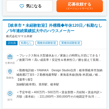
・得意先に定期訪問し、「どの商品を導入すればいいか」 「工事
■賞与：年2回賃金はあくまでも目安の金額であり、選考を通じて
安心してご入社いただけます
応募依頼する
に必要な資材をどのように揃えるか」などの相談に応えながら、
気になる
上下する可能性があります。月給(月額)は固定手当を含めた表記で
（エージェントサービス）
建物づくりを支援していきます。
す。
■働きやすさ
・見積り作成などの事務作業、商品管理・手配・納品業務もござ
◎年休125日（土日祝休み）、残業10-20H程のため、仕事だけで
います。
なく、プライベートの時間も大切にしていただけます♪
※既存顧客100％のルート営業のため、飛び込み営業や新規開拓は
◎育休所得後の復帰率100%
【岐阜市＊未経験歓迎】外構職◆年休120日／転勤なし
ありません。
ライフステージの変化にも柔軟に対応できる環境が整っています
／5年連続業績拡大中のハウスメーカー
■働き方：
株式会社ヤマカ木材
■当社の特徴：
内勤：外勤＝5:5ほど。出張はなく、基本的に近距離での訪問で
創業125年以上！古くからアパレル産業で栄えた岐阜市に本社を
正社員
転勤なし
職種未経験歓迎
業種未経験歓迎
す。
持つ東レグループの繊維専門商社です。
綿・糸・テキスタイル・縫製品での主要用途は衣料を中心に日本
■入社後の流れ・研修制度：
のみならず、中国、アセアンの国々で生産活動を行っており、グ
～フレックス制＆大型連休あり／家族との時間も大切にできる！
半年から1年かけて受注入力や在庫・入出庫の検品、配送などを通
ローバル企業として更なる発展を目指しております。
／創業73年！高い成長率！安定性＆将来性◎／腰を据えて長期就
じて商品知識を覚えて頂き、担当顧客を理解して頂くことからス
仕事内容
業が可能！～
タート！
変更の範囲：会社の定める業務
＜勤務地詳細＞YAMAKA Design Studio住所：岐阜県岐阜市加納
営業の基礎(訪問や提案の仕方)に関しても、外部講師の研修があり
■業務内容：
城南通2丁目5－2 勤務地最寄駅：東海道本線(熱海-米原)線／岐阜
ますので、未経験の方も安心して活躍できます！
新築住宅の外構（お庭や駐車場など）のデザインをお客様と打ち
勤務地
駅受動喫煙対策：敷地内喫煙可能場所あり
その後は先輩社員に同行して、現場での営業を学びます。徐々に
【最寄り駅】
合わせをして決め、図面を作成し実際の形にしていくお仕事にな
担当顧客を持っていただき、将来的には約30~40社程度お任せし
加納駅(岐阜県)、茶所駅、岐阜駅
ります。
たいと思っています。
【 詳細 】
＜予定年収＞400万円～500万円＜賃金形態＞月給制＜賃金内訳＞
・間取りの作成
月額（基本給）：221,000円～300,000円その他固定手当/月：
■身につくスキル
・お客様との打ち合わせ（お庭や駐車場のデザインを決めます）
給与
3,500円固定残業手当/月：30,000円～30,200円（固定残業時間13
・既存顧客との継続的なコミュニケーションを通じて、信頼関係
・現場の外構工事の管理や指示出し
時間0分/月）超過した時間外労働の残業手当は追加支給＜月給＞
を構築する力が身につきます。
※業務については一から指導いたします。