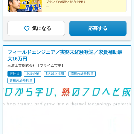
袋町駅、東福山駅、田町駅(岡山県)、松江駅、徳山駅、高松築港
ブランドの伝統と魅力をPR！
市、長崎市、熊本市、大分市、宮崎市、鹿児島市※受動喫煙対策：
駅、徳島駅、勝山町駅、大橋通駅、天神南駅、北方駅(福岡県)、佐
就業時間内禁煙
★樽生ビールの品質維持向上活動がメイン
賀駅、桜町駅(長崎県)、西辛島町駅、大分駅、宮崎駅、高見馬場
★研修充実で未経験者も安心
駅、中央病院前駅、広瀬通駅、立川北駅、新高島駅、千葉駅、新
★飛び込みなし・テレワークや直行直帰OK
静岡駅、市役所前駅(長野県)、岐阜駅、近鉄名古屋駅、岡崎公園前
★残業月平均11時間以下
駅、地鉄ビル前駅、金沢駅、福井駅、東一身田駅、肥後橋駅、浅
気になる
応募する
香山駅、奈良駅、田中口駅、元町駅(兵庫県)、今津駅(兵庫県)、烏
丸駅、本通駅、新西大寺町筋駅、高松駅(香川県)、警察署前駅、堀
詰駅、天神駅、めがね橋駅、洗馬橋駅、甲東中学校前駅、千代台
駅、青葉通一番町駅、立川南駅、新千葉駅、日吉町駅、名鉄名古
フィールドエンジニア／実務未経験歓迎／家賃補助最
屋駅、桜橋駅(富山県)、新福井駅、大江橋駅、高須神社駅、みなと
大16万円
元町駅、阪神国道駅、中電前駅、岡山駅前駅、片原町駅(香川県)、
東雲口駅、高知城前駅、西鉄福岡駅、市役所駅(長崎県)、慶徳校前
三浦工業株式会社【プライム市場】
駅、加治屋町駅
正社員
上場企業
5名以上採用
職種未経験歓迎
業種未経験歓迎