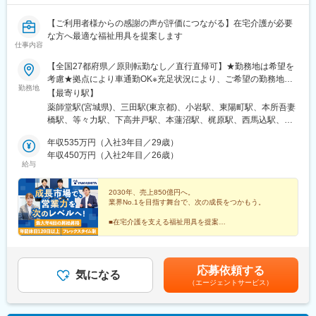
【ご利用者様からの感謝の声が評価につながる】在宅介護が必要
な方へ最適な福祉用具を提案します
仕事内容
【全国27都府県／原則転勤なし／直行直帰可】★勤務地は希望を
考慮★拠点により車通勤OK※充足状況により、ご希望の勤務地で
勤務地
の募集が終了している場合があります。※転居を伴う転勤の有無
【最寄り駅】
は、半年ごとに希望を伺い、選択いただけます。■東北■・宮城県
薬師堂駅(宮城県)、三田駅(東京都)、小岩駅、東陽町駅、本所吾妻
（仙台市）■関東■・東京都（東京23区など）・神奈川県（横浜市
橋駅、等々力駅、下高井戸駅、本蓮沼駅、梶原駅、西馬込駅、練
など）・埼玉県（さいたま市など）・千葉県（千葉市など）・茨
馬高野台駅、南阿佐ケ谷駅、高田馬場駅、綾瀬駅、西国分寺駅、
城県（水戸市）・栃木県（宇都宮市／足利市）・群馬県（前橋
年収535万円（入社3年目／29歳）
調布駅、田無駅、新横浜駅、上大岡駅、二俣川駅、武蔵新城駅、
市）■東海■・愛知県（名古屋市／豊田市／豊橋市／小牧市）・静
年収450万円（入社2年目／26歳）
鷺沼駅、湘南深沢駅、淵野辺駅、南林間駅、南浦和駅、大宮駅(埼
給与
岡県（静岡市／浜松市／沼津市／焼津市／富士市）・岐阜県（岐
玉県)、北上尾駅、本川越駅、鎌ケ谷大仏駅、二俣新町駅、北柏
阜市）・三重県（四日市市）■信越・北陸■・長野県（長野市）・
駅、おゆみ野駅、市川駅、動物公園駅、常陸青柳駅、駅東公園前
山梨県（甲府市）・石川県（金沢市）・富山県（富山市）・福井
2030年、売上850億円へ。
駅、足利駅、前橋大島駅、黄金駅(愛知県)、黒川駅(愛知県)、笠寺
業界No.1を目指す舞台で、次の成長をつかもう。
県（福井市）■関西■・大阪府・兵庫県（神戸市／尼崎市／姫路
駅、本山駅(愛知県)、土橋駅(愛知県)、市役所前駅(愛知県)、岩倉
市）・京都府（京都市）・奈良県（奈良市／天理市）・滋賀県
駅(愛知県)、静岡駅、大岡駅(静岡県)、富士駅、藤枝駅、天竜川
■在宅介護を支える福祉用具を提案
（大津市／彦根市）・和歌山県（和歌山市／田辺市）■中国■・広
■仲間と高め合えるチーム制
駅、細畑駅、中川原駅、安茂里駅、酒折駅、西金沢駅、南富山
■成果・意欲次第で早期キャリアアップ
島県（広島市）・岡山県（岡山市）■四国■・香川県（高松市）■
駅、新福井駅、蒲生四丁目駅、萱島駅、弁天町駅、長田駅(大阪
■フレックス＆年休120日以上
九州■・福岡県（福岡市）
府)、新金岡駅、藤井寺駅、東部市場前駅、南吹田駅、大開駅、立
■20～30代活躍中
応募依頼する
花駅、飾磨駅、竹田駅(京都府)、北山駅(京都府)、上桂駅、前栽
気になる
（エージェントサービス）
駅、尼ケ辻駅、瀬田駅(滋賀県)、ひこね芹川駅、六十谷駅、紀伊新
庄駅、福島町駅、大元駅、沖松島駅、大橋駅(福岡県)、赤羽橋駅、
松原駅(東京都)、栄町駅(東京都)、阿佐ケ谷駅、西早稲田駅、小菅