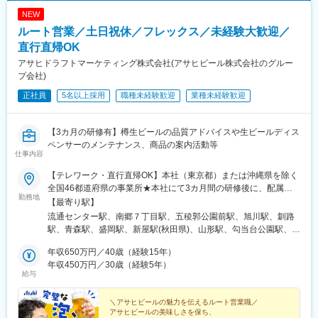
駅、布田駅、港南中央駅、矢部駅、川越市駅、市川真間駅、本笠
NEW
寺駅、名古屋大学駅、札木駅、鴫野駅、高鷲駅、新開地駅、西観
ルート営業／土日祝休／フレックス／未経験大歓迎／
音町駅、木太町駅、芝公園駅、荒川車庫前駅、川越駅、東山公園
駅(愛知県)、豊橋公園前駅、上沢駅
直行直帰OK
アサヒドラフトマーケティング株式会社(アサヒビール株式会社のグルー
プ会社)
正社員
5名以上採用
職種未経験歓迎
業種未経験歓迎
【3カ月の研修有】樽生ビールの品質アドバイスや生ビールディス
ペンサーのメンテナンス、商品の案内活動等
仕事内容
【テレワーク・直行直帰OK】本社（東京都）または沖縄県を除く
全国46都道府県の事業所★本社にて3カ月間の研修後に、配属先
勤務地
の事業所を決定します★全国転勤の可能性があります★関東圏・
【最寄り駅】
関西圏は積極採用中です！■北海道札幌市、函館市、旭川市、釧路
流通センター駅、南郷７丁目駅、五稜郭公園前駅、旭川駅、釧路
市■東北エリア青森市、盛岡市、秋田市、山形市、仙台市、郡山市
駅、青森駅、盛岡駅、新屋駅(秋田県)、山形駅、勾当台公園駅、郡
■関東エリア宇都宮市、高崎市、水戸市、さいたま市、川越市、大
山駅(福島県)、宇都宮駅、高崎駅、水戸駅、大宮駅(埼玉県)、的場
田区、立川市横浜市、厚木市、千葉市、鎌ケ谷市、甲府市■中部エ
年収650万円／40歳（経験15年）
駅、立川駅、横浜駅、初富駅、京成千葉駅、神奈川駅、本厚木
リア静岡市、新潟市、長野市、岐阜市、高山市、名古屋市、岡崎
年収450万円／30歳（経験5年）
駅、甲府駅、静岡駅、新潟駅、長野駅、名鉄岐阜駅、高山駅、名
給与
市、富山市、金沢市、福井市、津市■近畿エリア大阪市、吹田市、
古屋駅、中岡崎駅、電気ビル前駅、北鉄金沢駅、福井駅(福井県)、
堺市、奈良市、和歌山市、西宮市、神戸市、姫路市、京都市■中国
高田本山駅、渡辺橋駅、江坂駅、綾ノ町駅、新大宮駅、和歌山
エリア広島市、福山市、岡山市、松江市、周南市■四国エリア高松
＼アサヒビールの魅力を伝えるルート営業職／
駅、旧居留地・大丸前駅、久寿川駅、手柄駅、四条駅(京都市営)、
アサヒビールの美味しさを保ち、
市、徳島市、松山市、高知市■九州エリア福岡市、北九州市、佐賀