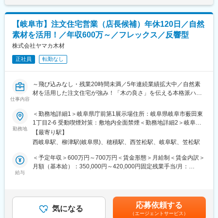
【岐阜市】注文住宅営業（店長候補）年休120日／自然
素材を活用！／年収600万～／フレックス／反響型
株式会社ヤマカ木材
正社員
転勤なし
～飛び込みなし・残業20時間未満／5年連続業績拡大中／自然素
材を活用した注文住宅が強み！「木の良さ」を伝える本格派ハウ
仕事内容
スメーカー／腰を据えて長期就業が可能！～
＜勤務地詳細1＞岐阜県庁前第1展示場住所：岐阜県岐阜市薮田東
■職務内容
1丁目2-6 受動喫煙対策：敷地内全面禁煙＜勤務地詳細2＞岐阜県
・展示場やWEB・チラシ等からの問い合わせ対応
勤務地
庁前第2展示場住所：岐阜県岐阜市薮田東1丁目3-20 受動喫煙対
【最寄り駅】
・お客様の要望をヒアリングし、お客様へ当社の注文住宅をご案
策：敷地内全面禁煙＜勤務地詳細3＞オンリーホーム住所：岐阜県
西岐阜駅、柳津駅(岐阜県)、穂積駅、西笠松駅、岐阜駅、笠松駅
内・コンセプト決め
岐阜市東鶉3丁目48-1 受動喫煙対策：敷地内喫煙可能場所あり
・設計部門・施工部門などと連携しながら、初回接客～契約～住
＜予定年収＞600万円～700万円＜賃金形態＞月給制＜賃金内訳＞
宅提供できるまで携わります。
月額（基本給）：350,000円～420,000円固定残業手当/月：
給与
27,000円～35,000円（固定残業時間14時間0分/月）超過した時間
■住宅の魅力・特徴
外労働の残業手当は追加支給＜月給＞377,000円～455,000円（一
『自然素材』の注文住宅で人気！こだわりの無垢材を使用し、安
律手当を含む）＜昇給有無＞有＜残業手当＞有＜給与補足＞■賞
全で快適・おしゃれな空間の住宅を提供しております。
与：年2回（6月、12月 計3.00ヶ月分または50万～100万円）■昇
応募依頼する
◎創業７３年の歴史を持っており、木材を扱っている材木商を前
気になる
給：年1回（4月）■モデル年収32歳（パチンコ店勤務）…年収700
（エージェントサービス）
身としており、様々な特性を持った木材の個性を生かした住宅づ