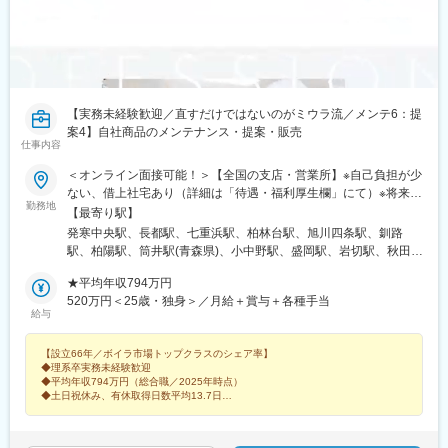
【実務未経験歓迎／直すだけではないのがミウラ流／メンテ6：提
案4】自社商品のメンテナンス・提案・販売
仕事内容
＜オンライン面接可能！＞【全国の支店・営業所】※自己負担が少
ない、借上社宅あり（詳細は「待遇・福利厚生欄」にて）※将来的
勤務地
に転居を伴う転勤（全国）はありますが、初任地はエリア単位
【最寄り駅】
【北海道／東北／関東／甲信越／東海・北陸／近畿／中四国／九
発寒中央駅、長都駅、七重浜駅、柏林台駅、旭川四条駅、釧路
州・沖縄】で可能な限り希望を考慮しています。北海道、青森
駅、柏陽駅、筒井駅(青森県)、小中野駅、盛岡駅、岩切駅、秋田
県、岩手県、宮城県、秋田県、山形県、福島県、茨城県、栃木
駅、北山形駅、鶴岡駅、郡山富田駅、泉駅(常磐線)、大鳥居駅、小
県、群馬県、埼玉県、千葉県、東京都、神奈川県、山梨県、岐阜
★平均年収794万円
岩駅、石神井公園駅、北野駅(東京都)、高輪ゲートウェイ駅、セン
県、静岡県、愛知県、三重県、新潟県、富山県、石川県、福井
520万円＜25歳・独身＞／月給＋賞与＋各種手当
ター南駅、本厚木駅、湘南台駅、大宮公園駅、熊谷駅、大袋駅、
給与
県、長野県、滋賀県、京都府、大阪府、兵庫県、奈良県、和歌山
南古谷駅、桜木駅(千葉県)、新八柱駅、木更津駅、土浦駅、水郷
県、鳥取県、島根県、岡山県、広島県、山口県、徳島県、香川
駅、偕楽園駅、古河駅、江曽島駅、高崎問屋町駅、太田駅(群馬
【設立66年／ボイラ市場トップクラスのシェア率】
県、愛媛県、高知県、福岡県、佐賀県、長崎県、熊本県、大分
県)、国母駅、新潟駅、北長岡駅、春日山駅、北長野駅、村井駅、
◆理系卒実務未経験歓迎
県、宮崎県、鹿児島県、沖縄県※受動喫煙対策あり
南富山駅、西金沢駅、越前新保駅、尾張星の宮駅、船町駅、春日
◆平均年収794万円（総合職／2025年時点）
井駅(中央本線)、左京山駅、東刈谷駅、岐南駅、春日町駅、沼津
◆土日祝休み、有休取得日数平均13.7日
◆最大16万9000円の家賃補助
駅、天竜川駅、阿漕駅、中川原駅、新石切駅、南茨木駅(阪急線)、
◆公的資格の取得支援充実
青木駅、西明石駅、播磨高岡駅、十条駅(京都府・近鉄線)、福知山