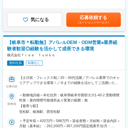
・木材店として創業した背景を活かし、「木の良さ」を伝える本
外労働の残業手当は追加支給＜月給＞260,000円～335,000円（一
格派ハウスメーカーとして、大量生産ではないオリジナル住宅を
住宅を引き渡した後もお客様が末永く快適に暮らしていただくた
律手当を含む）＜昇給有無＞有＜残業手当＞有＜給与補足＞■賞
手掛けています。
めに欠かせない大切なポジションになります！
与：年2回（6月、12月 計3.00ヶ月分または50万～100万円）■昇
・2021年に愛知県に進出やホールディングス会社の設立、2024年
応募依頼する
未経験の方でも仕事の流れなど基本から丁寧に教えますのでご安
気になる
給：年1回（4月）■各種手当：あり例：住宅手当（月２万円）・
1月には三重県への進出を達成！経営者の育成や新規事業の開拓、
（エージェントサービス）
心下さい。一人ひとりのスキルに合わせて業務を教えていきま
昼食手当（月3,500円）・資格手当(建築士、宅建士、施工管理技
M&Aを進めております。
す。
能士など)・役職手当（主任や店長）賃金はあくまでも目安の金額
であり、選考を通じて上下する可能性があります。月給(月額)は固
■働きやすさ
定手当を含めた表記です。
【岐阜市＊転勤無】アパレルOEM・ODM営業※業界経
・年休120日以上でプライベートも重視できる環境です！現場で
験者歓迎◎経験を活かして成長できる環境
仕事ができるようiPadの支給・フレックス制・リモートワークな
ど、お客様の都合に合わせて柔軟な勤務体制で働くことができま
株式会社Ｔｒｅｅ Ｔｕｍｂｏ
す。
契約社員
転勤なし
・また社用車支給（ガソリンカード・ETCも支給あり）や空調服
も支給しています！
【土日祝・フレックス制／20－30代活躍／アパレル業界でのキャ
■住宅の魅力・特徴
リアアップできる環境！／今までの経験を活かしてご活躍いただ
『自然素材』の注文住宅で人気！こだわりの無垢材を使用し、安
仕事内容
けます！/東京の勤務も可能】
全で快適・おしゃれな空間の住宅を提供しております。
＜勤務地詳細＞本社住所：岐阜県岐阜市茜部大川1-40-2 受動喫煙
◎創業７３年の歴史を持っており、木材を扱っている材木商を前
■業務内容
対策：屋内喫煙可能場所あり変更の範囲：無
身としており、様々な特性を持った木材の個性を生かした住宅づ
レディース向けのアパレルを販売店に向けて企画提案を行ってい
勤務地
くりの差別化が特徴。
【最寄り駅】
ただきます。
◎建築面積（坪数ごと）で価格が決まっているので分かりやすく
笠松駅、岐南駅、西笠松駅
＜具体的な業務＞
て安心！
・レディースアパレルのOEM・ODM営業
＜予定年収＞420万円～588万円＜賃金形態＞月給制＜賃金内訳＞
・MD補佐業務
月額（基本給）：262,200円～367,100円固定残業手当/月：
■会社の魅力・特徴