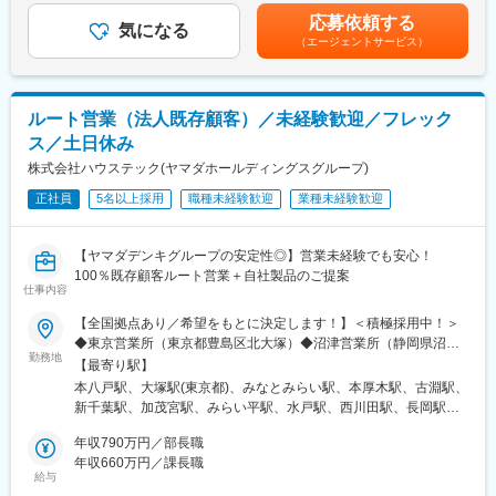
能性があります。月給(月額)は固定手当を含めた表記です。
・新規開拓後の産地側コーディネーション及びサポート、その後
応募依頼する
気になる
の継続的アカウントマネジメント
（エージェントサービス）
・青果市場等 中間業者コンテナー流通・商流の把握及び産地拡
販に資する連携業務
・コンテナー回収率改善に資する活動
ルート営業（法人既存顧客）／未経験歓迎／フレック
・レンタル価格改定活動
ス／土日休み
＜その他＞
株式会社ハウステック(ヤマダホールディングスグループ)
・営業スタイル：既存顧客メイン
・担当エリア：関西、岐阜、三重
正社員
5名以上採用
職種未経験歓迎
業種未経験歓迎
・扱う商材：青果流通用のコンテナー（出荷・配送においてプラ
スチック製で折りたたみも簡単！かつサステナブルな商材です）
【ヤマダデンキグループの安定性◎】営業未経験でも安心！
※使用後のコンテナーは回収・洗浄後再びレンタルすることで、地
100％既存顧客ルート営業＋自社製品のご提案
球環境に優しい循環型物流システムを構築し、物流コストの削減
仕事内容
を実現！
【全国拠点あり／希望をもとに決定します！】＜積極採用中！＞
■ポジションの魅力
◆東京営業所（東京都豊島区北大塚）◆沼津営業所（静岡県沼津
青果物用のコンテナーレンタル業で9割程のシェアを占める同社で
勤務地
市）◆名古屋営業所（愛知県名古屋市）◆奈良営業所（奈良県奈
【最寄り駅】
すが、輸送容器全体としては1割程度。青果物用レンタルコンテナ
良市）◆滋賀営業所（滋賀県栗東市）そのほか、埼玉、大阪エリ
本八戸駅、大塚駅(東京都)、みなとみらい駅、本厚木駅、古淵駅、
ーの流通拡大により、市場の業務効率化、流通全体の最適化へも
アも積極採用中です！………………………………【北日本】・青
新千葉駅、加茂宮駅、みらい平駅、水戸駅、西川田駅、長岡駅、
繋がり、同社が目指す「地球環境にやさしく持続可能な循環型物
森県：八戸市【首都圏】・東京都：豊島区・神奈川県：横浜市、
尼ケ坂駅、沼津駅、県総合運動場駅、細畑駅、桜川駅(大阪府)、初
流システム」を確立にも繋がるやりがいの大きいポジションで
厚木市、相模原市・千葉県：千葉市【関越】・埼玉県：さいたま
年収790万円／部長職
芝駅、新大宮駅、草津駅(滋賀県)、比治山橋駅、東福山駅、東比恵
す。
市・茨城県：つくば市、水戸市・栃木県：宇都宮市・新潟県：長
年収660万円／課長職
駅、南小倉駅、大塚駅前駅、市役所前駅(千葉県)、日進駅(埼玉
給与
岡市【中部】・愛知県：名古屋市・静岡県：沼津市、静岡市・岐
県)、汐見橋駅、比治山下駅、巣鴨新田駅、千葉みなと駅、ＪＲ難