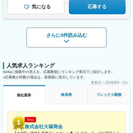
駅、栗東駅、南彦根駅、郡山駅(奈良県)、紀和駅、鳥取駅、松江
駅、備前西市駅、下祇園駅、東福山駅、防府駅、小月駅、堀江
気になる
応募する
駅、伊予西条駅、北宇和島駅、薊野駅、元山駅(香川県)、鮎喰駅、
東比恵駅、久留米大学前駅、九州工大前駅、牧駅(大分県)、佐賀
駅、大村車両基地駅、早岐駅、鹿児島中央駅、平成駅、宮崎駅、
西都城駅、赤嶺駅、糀谷駅、泉岳寺駅、センター北駅、土呂駅、
八柱駅、沢良宜駅、紀伊中ノ島駅、祇園新橋北駅、蔵本駅
さらに4件読み込む
人気求人ランキング
dodaに掲載中の求人を、応募数順にランキング形式でご紹介します。
※応募数が同数の場合は、新着順に表示しています。
更新日：
2026/8/9（日）
岐阜県
フレックス勤務
商社業界
New
株式会社大塚商会