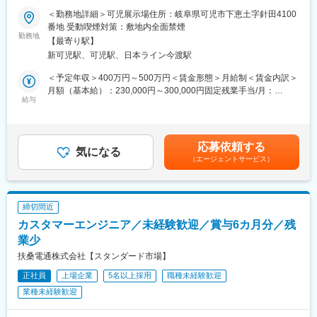
質に定評があり、営業としても強みを持って営業ができます。
＜勤務地詳細＞可児展示場住所：岐阜県可児市下恵土字針田4100
■仕事内容：
・年間の平均実績は６棟ほど。10棟売ることができればエース級
番地 受動喫煙対策：敷地内全面禁煙
予約制の展示場にご来社いただいた既に同社の「魅力ある住宅」
勤務地
です。新卒社員も入社1年目時点でご契約をいただいており、若
【最寄り駅】
に興味がある方を中心にお客様リストを作成し、営業活動を行い
手・未経験でも受注しやすい商品設計となっております。
新可児駅、可児駅、日本ライン今渡駅
ます。
通常の住宅営業は受注後、お客様の要望をヒアリングし、コンセ
■当社の特徴：
＜予定年収＞400万円～500万円＜賃金形態＞月給制＜賃金内訳＞
プトを決めますが、同社の営業は初回接客から契約までを担当
・創業70年を迎える老舗の材木店ですが現在は新築木造住宅の請
月額（基本給）：230,000円～300,000円固定残業手当/月：
し、プランは設計部門、施工は施工部門など、各部署が専門性高
給与
負を専門に事業を行っています。年間完工棟数は約250棟で現在
27,000円～35,000円（固定残業時間14時間0分/月）超過した時間
く分業しているため、自身の受注活動に専念できる環境が整備さ
は各地で新規展示場を続々とオープンしております。
外労働の残業手当は追加支給＜月給＞257,000円～335,000円（一
れております。
・株式会社ヤマカＨＤを設立しホールディングス化を目指し経営
律手当を含む）＜昇給有無＞有＜残業手当＞有＜給与補足＞■賞
者の育成や新規事業の開拓、M&Aを進めております。
与：年2回（6月、12月 計3.00ヶ月分または50万～100万円）■昇
応募依頼する
■業務の特徴：
気になる
・住宅産業研究所（TACT）にて全国売上成長率No.1のビルダーと
給：年1回（4月）■モデル年収20代後半（飲食店経験者）…年収
（エージェントサービス）
・マーケティングに力を入れており、集客についても展示場、
して掲載された実績もあります(2017～2019年度)。
500万円32歳（パチンコ店勤務）…年収700万円■各種手当：住宅
WEB、チラシ、看板などからのお問い合わせが毎日のようにあり
・平均年齢は約30歳で、営業社員の大半は20代です。若手で勢い
手当（月２万円）・昼食手当（月3,500円）・資格手当・役職手当
ます。また、地域でも多数出展しているため認知度も高いので、
のある社員が多く、営業ロープレを毎日自主的に行っており、互
など賃金はあくまでも目安の金額であり、選考を通じて上下する
飛び込み営業がなくても案件獲得ができる仕組みとなっておりま
いに高め合う風土です。
可能性があります。月給(月額)は固定手当を含めた表記です。
締切間近
す。
カスタマーエンジニア／未経験歓迎／賞与6カ月分／残
・ペアで営業活動を行います。後輩へのフォローなども評価対象
となっておりますので、若手スタッフの育成・助言・指導から、
業少
部署の目標達成に向けて様々な施策の立案・実行をお任せしま
扶桑電通株式会社【スタンダード市場】
す。
正社員
上場企業
5名以上採用
職種未経験歓迎
・日中に集中的にアポイントを取ることで定時にはスムーズに帰
宅することができてます。
業種未経験歓迎
■当社製品：