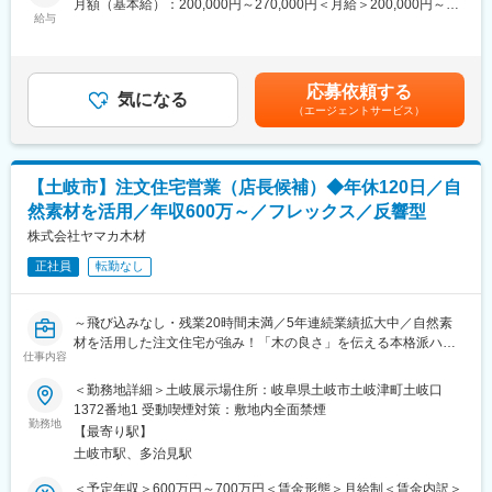
月額（基本給）：200,000円～270,000円＜月給＞200,000円～
営業部門には20代から40代が活躍しており、代表も46歳と若く、
■業務詳細：
給与
270,000円＜昇給有無＞有＜残業手当＞有＜給与補足＞※経験・年
フランクで風通しの良い職場です。
◇基幹システム改善要望対応や運用保守（ヒヤリング、ベンダー
齢・資格など考慮し優遇いたします。■昇給：年1回（4月）■賞
との折衝、稼働後対応）
与：年2回（6月・12月）■モデル年収：年収500万円：総合職職／
■企業の特徴
◇システムの企画・導入
経験7年賃金はあくまでも目安の金額であり、選考を通じて上下す
創業8年目の新しい会社で、レディースアパレルやファッション雑
応募依頼する
◇PCキッティング
気になる
る可能性があります。月給(月額)は固定手当を含めた表記です。
貨の企画から製造、卸売まで一貫して行っています。自社ブラン
（エージェントサービス）
◇ヘルプデスク対応（システム問い合わせ、パソコン、ネットワ
ド「Rough Laugh」を展開し、国内外で高い評価を得ています。
ークに関する問い合わせ対応）
新しい発想やアイデアを大切にし、常にチャレンジし続ける企業
◇セキュリティ対策
文化が魅力です。
【土岐市】注文住宅営業（店長候補）◆年休120日／自
■働く環境：
変更の範囲：会社の定める業務
然素材を活用／年収600万～／フレックス／反響型
月の平均残業時間は5～20時間と少なめのため、ワークライフバ
ランスを整えることができます。
株式会社ヤマカ木材
正社員
転勤なし
■手当・福利厚生について：
◇住宅手当や昼食代補助制度など日々の生活費の節約に繋がる制
度があります。他の手当も豊富なため、転職を機に収入アップも
～飛び込みなし・残業20時間未満／5年連続業績拡大中／自然素
目指せます。
材を活用した注文住宅が強み！「木の良さ」を伝える本格派ハウ
◇当社の退職金制度は「確定拠出年金」か「退職金前払い」のど
仕事内容
スメーカー／腰を据えて長期就業が可能！～
ちらかを選択できるようになっており、一人ひとりのライフプラ
＜勤務地詳細＞土岐展示場住所：岐阜県土岐市土岐津町土岐口
ンに合わせた柔軟な対応を可能にしています。
■職務内容
1372番地1 受動喫煙対策：敷地内全面禁煙
・展示場やWEB・チラシ等からの問い合わせ対応
勤務地
■当社について：
【最寄り駅】
・お客様の要望をヒアリングし、お客様へ当社の注文住宅をご案
1969年に住宅建材販売会社として誕生した当社は、オリジナルブ
土岐市駅、多治見駅
内・コンセプト決め
ランドの規格住宅の企画・設計、各種住宅資材の製造・調達・販
・設計部門・施工部門などと連携しながら、初回接客～契約～住
＜予定年収＞600万円～700万円＜賃金形態＞月給制＜賃金内訳＞
売業をメインに、その他情報やサービスなども含むさまざまなも