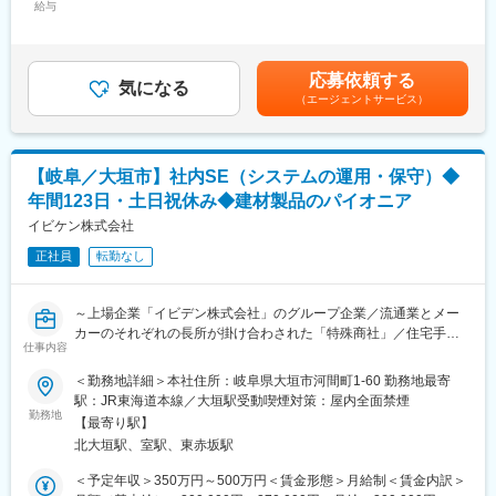
給与
37,800円～52,900円（固定残業時間20時間0分/月）超過した時間
岐阜・愛知に目指し、注文住宅・自然素材住宅を提供しておりま
■業務詳細
外労働の残業手当は追加支給＜月給＞300,000円～420,000円（一
す。
大手衣料販売店や女性向け人気通販サイトに向けてヤングゾーン
律手当を含む）＜昇給有無＞有＜残業手当＞有＜給与補足＞前職
・岐阜で創業73年の『老舗×ベンチャー』ハウスメーカー。成長
のレディースアパレルを中心に、企画・提案・受注から納品まで
経験、スキルにより決定します。■賞与：年2回（夏季、冬季）※
率も毎年高い成長率を保ちながら成長しております。とある住宅
応募依頼する
のフォロー業務を行っていただきます。
気になる
勤続年数による。6ヶ月以上勤務■昇給あり（1年後より、実績に
業界誌で成長率2年連続No1も獲得！
（エージェントサービス）
営業1名につきデザイナーやパタンナーなど複数名でチームを組み
応じて）賃金はあくまでも目安の金額であり、選考を通じて上下
・木材店として創業した背景を活かし、「木の良さ」を伝える本
顧客の求めるアパレルの提案を行います。
する可能性があります。月給(月額)は固定手当を含めた表記です。
格派ハウスメーカーとして、大量生産ではないオリジナル住宅を
トレンドをおさえた企画提案を求められており、オーダーから納
手掛けています。
品まで2か月以内でサイクルを回していただきます。
・2021年に愛知県に進出やホールディングス会社の設立、2024年
【岐阜／大垣市】社内SE（システムの運用・保守）◆
毎週火～木曜日は東京へ出張し顧客と打合せを行い、顧客のニー
1月には三重県への進出を達成！経営者の育成や新規事業の開拓、
年間123日・土日祝休み◆建材製品のパイオニア
ズを社内のデザイナー達と相談し提案してくため数十品番に常時
M&Aを進めております。
携わっていただきます。
イビケン株式会社
（※東京にもオフィスがあるため東京勤務も可能です）
正社員
転勤なし
また、工場が中国にあるため年に数回出張が入ることもございま
す。
～上場企業「イビデン株式会社」のグループ企業／流通業とメー
■お任せしたいこと
カーのそれぞれの長所が掛け合わされた「特殊商社」／住宅手
入社後は、先輩社員より同社での業務について指導いたします。
仕事内容
当・家族手当あり◎～
その後は今までの経験を活かして業務をお任せします。
＜勤務地詳細＞本社住所：岐阜県大垣市河間町1-60 勤務地最寄
現在はヤングゾーンの製品がメインですがご経験が別の領域の場
■業務内容：
駅：JR東海道本線／大垣駅受動喫煙対策：屋内全面禁煙
合はその領域を広げ展開していくことを検討しています。
オリジナルブランドの規格住宅の企画・設計、各種住宅資材の製
勤務地
現状、営業への予算や目標などは立てておらず数字にとらわれる
【最寄り駅】
造・調達・販売業をメインに、その他情報やサービスなどさまざ
ことなくご提案できる環境があります。
北大垣駅、室駅、東赤坂駅
まなものを提供する当社にて、社内システムの運用・保守をメイ
ンに幅広い業務をご担当いただきます。
＜予定年収＞350万円～500万円＜賃金形態＞月給制＜賃金内訳＞
■組織体制