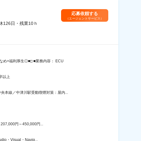
応募依頼する
（エージェントサービス）
126日・残業10ｈ
×福利厚生◎■□ ■業務内容： ECU
卒以上
央本線／中津川駅受動喫煙対策：屋内...
00円～450,000円...
sual・Navig...