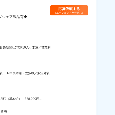
応募依頼する
（エージェントサービス）
プシェア製品有◆
日経新聞社)TOP10入り常連／営業利
：JR中央本線・太多線／多治見駅...
基本給）：328,000円...
・販売