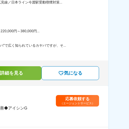
見線／日本ライン今渡駅受動喫煙対策...
00円～380,000円...
”で広く知られているカヤバですが、そ...
詳細を見る
気になる
応募依頼する
（エージェントサービス）
善◆アイシンG