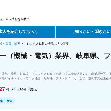
職・求人情報を掲載中
求人を紹介してもらう
知りたい・聞きたい
ントサービス
転職ノウハウ
械・電気）業界
フレックス勤務の転職・求人情報
ー（機械・電気）業界、岐阜県、フ
サービス
データで見る転職
ーエージェントサービス
コラム・インタビュー
・電気）業界、岐阜県、フレックス勤務の転職・求人検索結果です。産業用装置（
・モバイル・ネットワーク機器・複写機・プリンタメーカーなど、左の求人検索条
転職Q&A
27
件中
1～50
件
を表示
(
+99
)
募集中