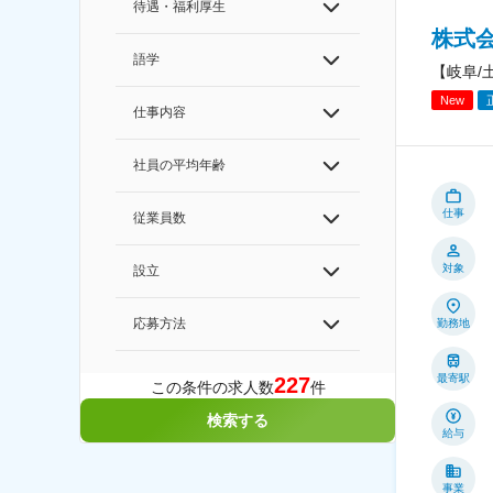
待遇・福利厚生
株式会
語学
【岐阜/
New
仕事内容
社員の平均年齢
仕事
従業員数
対象
設立
応募方法
勤務地
最寄駅
227
この条件の求人数
件
検索する
給与
事業