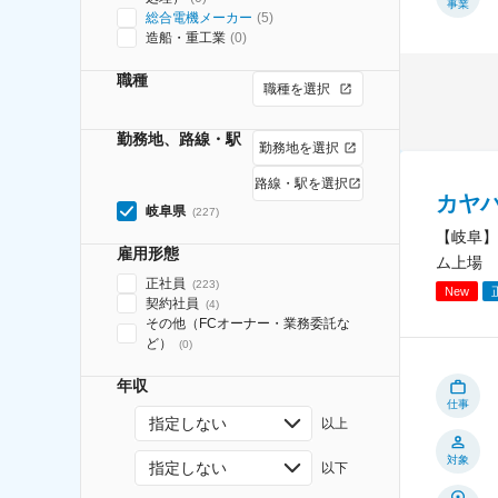
事業
総合電機メーカー
(
5
)
造船・重工業
(
0
)
職種
職種を選択
勤務地、路線・駅
勤務地を選択
路線・駅を選択
カヤ
岐阜県
(
227
)
【岐阜】
雇用形態
ム上場
正社員
(
223
)
New
契約社員
(
4
)
その他（FCオーナー・業務委託な
ど）
(
0
)
年収
仕事
指定しない
以上
対象
指定しない
以下