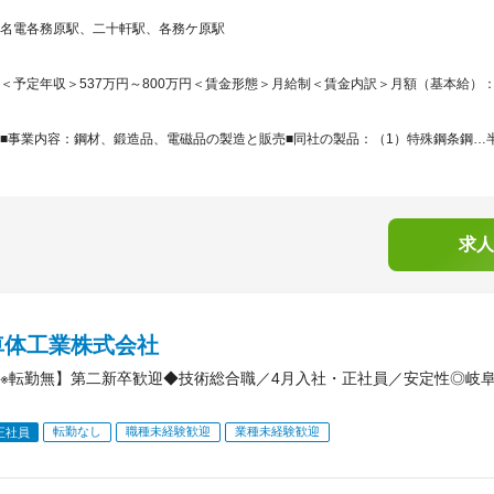
名電各務原駅、二十軒駅、各務ケ原駅
＜予定年収＞537万円～800万円＜賃金形態＞月給制＜賃金内訳＞月額（基本給）：285,0
■事業内容：鋼材、鍛造品、電磁品の製造と販売■同社の製品：（1）特殊鋼条鋼…半
求人
車体工業株式会社
※転勤無】第二新卒歓迎◆技術総合職／4月入社・正社員／安定性◎岐
転勤なし
職種未経験歓迎
業種未経験歓迎
正社員