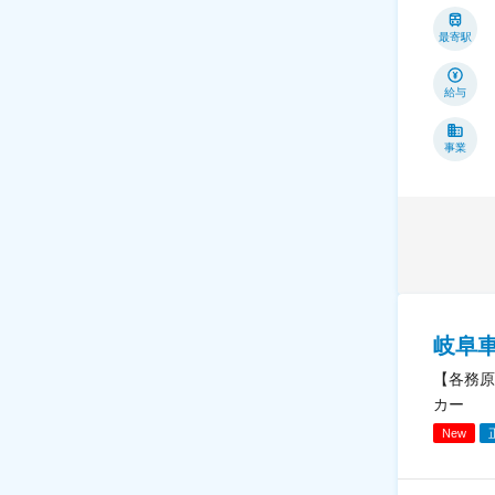
最寄駅
給与
事業
岐阜
【各務原
カー
New