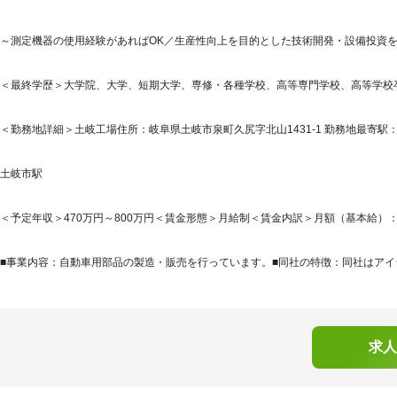
～測定機器の使用経験があればOK／生産性向上を目的とした技術開発・設備投資を
＜最終学歴＞大学院、大学、短期大学、専修・各種学校、高等専門学校、高等学校
＜勤務地詳細＞土岐工場住所：岐阜県土岐市泉町久尻字北山1431-1 勤務地最寄駅：
土岐市駅
＜予定年収＞470万円～800万円＜賃金形態＞月給制＜賃金内訳＞月額（基本給）：215,0
■事業内容：自動車用部品の製造・販売を行っています。■同社の特徴：同社はアイシ
求人