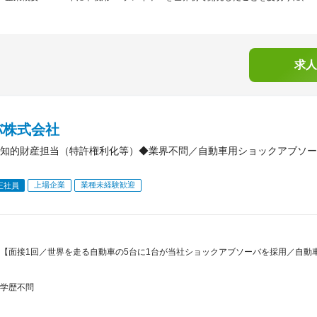
求人
バ株式会社
知的財産担当（特許権利化等）◆業界不問／自動車用ショックアブソー
上場企業
業種未経験歓迎
正社員
【面接1回／世界を走る自動車の5台に1台が当社ショックアブソーバを採用／自動
学歴不問