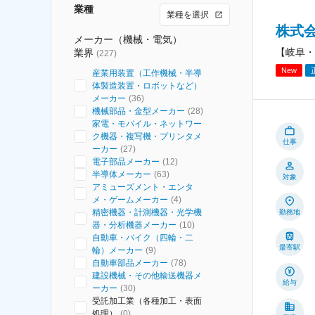
業種
業種を選択
株式
メーカー（機械・電気）
【岐阜・
業界
(
227
)
New
産業用装置（工作機械・半導
体製造装置・ロボットなど）
メーカー
(
36
)
機械部品・金型メーカー
(
28
)
家電・モバイル・ネットワー
ク機器・複写機・プリンタメ
仕事
ーカー
(
27
)
電子部品メーカー
(
12
)
半導体メーカー
(
63
)
対象
アミューズメント・エンタ
メ・ゲームメーカー
(
4
)
精密機器・計測機器・光学機
勤務地
器・分析機器メーカー
(
10
)
自動車・バイク（四輪・二
最寄駅
輪）メーカー
(
9
)
自動車部品メーカー
(
78
)
建設機械・その他輸送機器メ
給与
ーカー
(
30
)
受託加工業（各種加工・表面
処理）
(
0
)