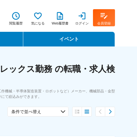
閲覧履歴
気になる
Web履歴書
ログイン
会員登録
イベント
転職イベント・転職セミナー
レックス勤務 の転職・求人検
転職フェア
転職セミナー動画
工作機械・半導体製造装置・ロボットなど）メーカー、機械部品・金型
件にて絞込みができます。
条件で並べ替え