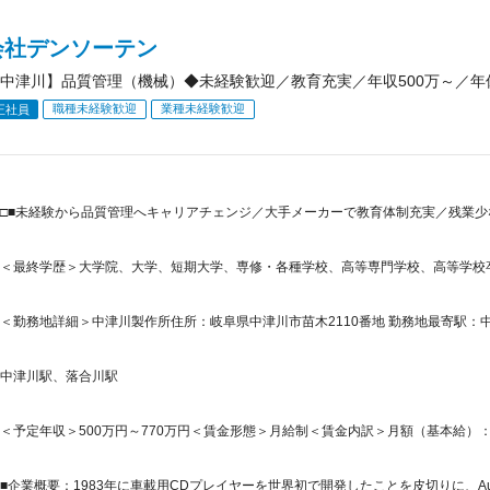
会社デンソーテン
中津川】品質管理（機械）◆未経験歓迎／教育充実／年収500万～／年休
職種未経験歓迎
業種未経験歓迎
正社員
□■未経験から品質管理へキャリアチェンジ／大手メーカーで教育体制充実／残業少なめ
＜最終学歴＞大学院、大学、短期大学、専修・各種学校、高等専門学校、高等学校
＜勤務地詳細＞中津川製作所住所：岐阜県中津川市苗木2110番地 勤務地最寄駅：中
中津川駅、落合川駅
＜予定年収＞500万円～770万円＜賃金形態＞月給制＜賃金内訳＞月額（基本給）：207,0
■企業概要：1983年に車載用CDプレイヤーを世界初で開発したことを皮切りに、Audio・Vi