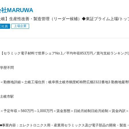
社MARUWA
土岐】生産性改善・製造管理（リーダー候補）◆東証プライム上場/トッ
上場企業
正社員
【セラミック電子材料で世界シェアNo.1／平均年収853万円／賞与支給ランキング(
学歴不問
＜勤務地詳細＞土岐工場住所：岐阜県土岐市鶴里町柿野広畑2322番地3 勤務地最寄駅
土岐市駅
＜予定年収＞560万円～1,000万円＜賃金形態＞日給月給制日給月給制＜賃金内訳＞月額（
■事業内容：エレクトロニクス用・産業用セラミックス及び電子部品の開発・製造