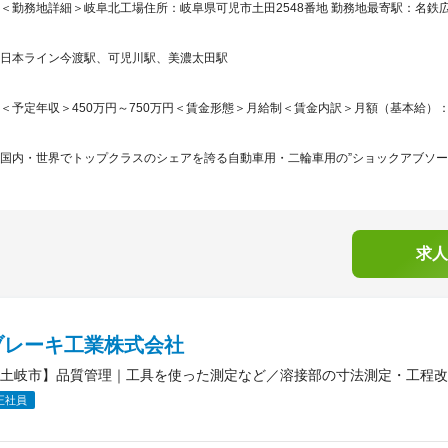
＜勤務地詳細＞岐阜北工場住所：岐阜県可児市土田2548番地 勤務地最寄駅：名鉄広
日本ライン今渡駅、可児川駅、美濃太田駅
＜予定年収＞450万円～750万円＜賃金形態＞月給制＜賃金内訳＞月額（基本給）：220,0
国内・世界でトップクラスのシェアを誇る自動車用・二輪車用の”ショックアブソーバ
求人
ブレーキ工業株式会社
土岐市】品質管理｜工具を使った測定など／溶接部の寸法測定・工程改
正社員