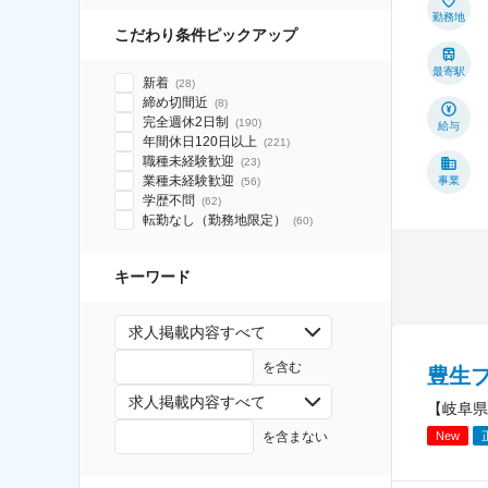
勤務地
こだわり条件ピックアップ
最寄駅
新着
(
28
)
締め切間近
(
8
)
完全週休2日制
(
190
)
給与
年間休日120日以上
(
221
)
職種未経験歓迎
(
23
)
業種未経験歓迎
事業
(
56
)
学歴不問
(
62
)
転勤なし（勤務地限定）
(
60
)
キーワード
求人掲載内容すべて
を含む
豊生
求人掲載内容すべて
【岐阜県
を含まない
New