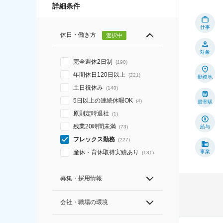
詳細条件
仕事
休日・働き方
選択中
対象
完全週休2日制
(
190
)
年間休日120日以上
(
221
)
勤務地
土日祝休み
(
140
)
5日以上の連続休暇OK
(
4
)
最寄駅
原則定時退社
(
1
)
残業20時間未満
給与
(
73
)
フレックス勤務
(
227
)
事業
産休・育休取得実績あり
(
131
)
募集・採用情報
会社・職場の環境