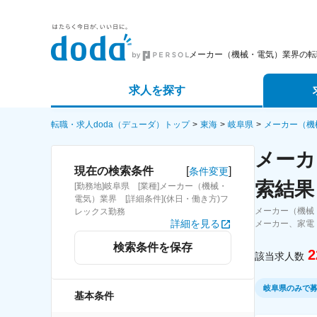
メーカー（機械・電気）業界の転
求人を探す
詳細条件から探す
エージェ
転職・求人doda（デューダ）トップ
東海
岐阜県
メーカー（機
メーカ
新着求人から探す
スカウト
[
]
現在の検索条件
条件変更
索結果
[勤務地]岐阜県 [業種]メーカー（機械・
求人特集から探す
パートナ
電気）業界 [詳細条件](休日・働き方)フ
メーカー（機械
レックス勤務
詳細を見る
メーカー、家電
検索条件を保存
2
該当求人数
岐阜県のみで
基本条件