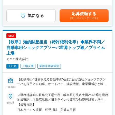
仕事を進めています。
じて当課の業務を理解した上で、業務を担当していただきます。
1回（4月）■賞与：年2回（6月・12月）【モデル年収】20代 / 大
・未経験から活躍しているメンバーもおり、教育前提の採用のた
卒 / 年収490万円 30代 / 大卒 /主任 / 年収640万円課長 / 年収750万
■業務詳細：
め、安心してキャッチアップいただけます。
円～850万円部長 / 年収950万円～1050万円賃金はあくまでも目安
応募依頼する
お客様からの要望に対する対応、品質改善
気になる
・まずは単純な業務からお任せしますのでご安心ください。
の金額であり、選考を通じて上下する可能性があります。月給(月
（エージェントサービス）
海外含む仕入先様の監査、品質改善の推進
額)は固定手当を含めた表記です。
当社製造部門の品質会議への参加、改善のサポート
変更の範囲：会社の定める業務
クレームの分析、改善の立案
NEW
■当社の魅力：
【岐阜】知的財産担当（特許権利化等）◆業界不問／
◎「カップリング」や「プーリー」「ねじ」といった機械要素部
品のメーカーです。扱う商品は8万点越えの「知る人ぞ知る」歴史
自動車用ショックアブソーバ世界トップ級／プライム
的企業です。
上場
◎中にはシェアトップクラスの商品もあり、世界中の幅広い業界
カヤバ株式会社
から支持を得ています。
◎創業以来培った技術と新技術で、様々な商品を生み出していま
正社員
上場企業
業種未経験歓迎
す。
◎スピーディーな納品が求められる商品や、最先端の製品に搭載
される技術力が必要な商品まで、幅広いニーズに対応しておりま
【面接1回／世界を走る自動車の5台に1台が当社ショックアブソ
す。
ーバを採用／自動車、オートバイ、建設機械、産業機械など幅広
仕事内容
い事業領域を誇る独立系総合油圧機器メーカー】
■働きやすい環境：
＜勤務地詳細＞岐阜北工場住所：岐阜県可児市土田2548番地 勤務
・「毎日6時には家にいます」という社員もいるくらいのワークラ
■業務内容：
地最寄駅：名鉄広見線／日本ライン今渡駅受動喫煙対策：屋内全
イフバランス
知的財産担当として、特許業務全般に携わっていただきます。
勤務地
面禁煙
【最寄り駅】
・年休129日、有給も取得しやすい雰囲気
・国内外の特許権利化業務（発明発掘・調査・出願・中間処理
日本ライン今渡駅、可児川駅、美濃太田駅
・モダンで美しいオフィス（日経ニューオフィス推進賞など受
等）