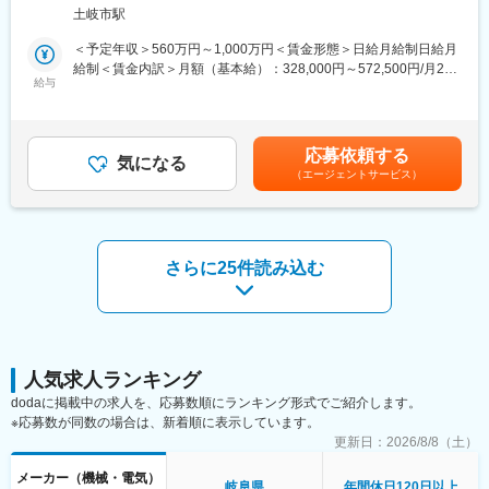
方を募集します。
り、未経験の方も安心して業務を習得できます。
土岐市駅
・納期、生産の進捗確認と調整指示
・各工程の指示と進捗確認
■就業環境
＜予定年収＞560万円～1,000万円＜賃金形態＞日給月給制日給月
・改善資料の作成と報告
年間休日120日、家族・住宅手当、賞与年2回、退職金制度、マイ
給制＜賃金内訳＞月額（基本給）：328,000円～572,500円/月20
・人員調整
給与
カー通勤可など福利厚生が充実しています。
日間勤務想定＜想定月額＞328,000円～572,500円＜昇給有無＞有
・労働安全衛生全般 等
＜残業手当＞有＜給与補足＞※経験/スキル/前職の年収を考慮の
■想定されるキャリアパス
上、決定します。■平均年収：853万円■昇給：年1回（4月）■賞
■取扱製品：
営業事務からスタートし、将来的には営業職や管理部門へのステ
与：年2回（6月、12月）※昨年度実績8.5ヶ月分 ※事業部やポジシ
応募依頼する
窒化アルミニウム基板、窒化ケイ素基板、炭化ケイ素製品など
気になる
ップアップも可能です。多様なキャリア形成をサポートします。
ョンにより異なります。■管理監督職該当の方は時間外手当支給な
（エージェントサービス）
し賃金はあくまでも目安の金額であり、選考を通じて上下する可
■仕事の面白み/魅力：
■企業の特徴/魅力
能性があります。月給(月額)は固定手当を含めた表記です。
改善スピードの早さに加え、現場レベルでの裁量権があり改善が
1961年創業の老舗メーカーとして、独自の技術と海外ネットワー
すぐに出来ることは面白みの一つです。
クで安定した成長を続けています。新工法の開発や改善提案制度
にも注力し、時代のニーズに応え続けています。
さらに25件読み込む
■採用背景：
近年、電気自動車化の潮流や自動運転などの次世代通信需要の高
変更の範囲：会社の定める業務
まりの中で当社へお声掛けを多くいただいております。今回より
多くのお客様のご期待に応えるための増員での募集となります。
■MARUWAの魅力:
人気求人ランキング
◇業績好調
dodaに掲載中の求人を、応募数順にランキング形式でご紹介します。
売上利益ともに右肩上がり（24年度：売上…前年度比＋16.7%、
※応募数が同数の場合は、新着順に表示しています。
営業利益…＋35.9%）
更新日：
2026/8/8（土）
さらに、設備投資（中長期での成長に向けた新工場・新棟への投
資、 生産性向上・品質向上に向けた投資）に積極的であり、
メーカー（機械・電気）
岐阜県
年間休日120日以上