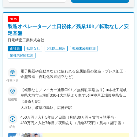
NEW
製造オペレーター／土日祝休／残業10h／転勤なし／安
定基盤
日電精密工業株式会社
正社員
転勤なし
5名以上採用
職種未経験歓迎
業種未経験歓迎
電子機器や自動車などに使われる金属部品の製造（プレス加工・
金型製造・自動化装置組立など）
仕事内容
【転勤なし／マイカー通勤OK！／無料駐車場あり】■本社工場岐
阜県大垣市三塚町336-1大垣駅より車で5分■神戸工場岐阜県安八
勤務地
郡神戸町下宮480-1大垣駅より車で13分■安八工場 岐阜県安八郡安
【最寄り駅】
八町牧字南長田4660大垣駅より車で15分※いずれかの工場への配
大垣駅、岐阜羽島駅、広神戸駅
属となります。工場間同士は車で15分のため、転居を伴う異動は
発生しません
450万円／入社5年目／日勤（月給30万円＋賞与＋諸手当）
480万円／入社7年目／夜勤あり（月給33万円＋賞与＋諸手当＋夜
給与
勤手当）