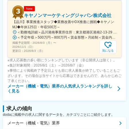
New
キヤノンマーケティングジャパン株式会社
【品川】事業推進スタッフ◆業務改善やDX推進に挑戦◆キヤノン
MJ◆年休125日・年収500万～
＜勤務地詳細＞品川港南事業所住所：東京都港区港南2-13-29 キヤノン港南ビル勤務地最寄駅：JR線／品川駅受動喫煙対策：屋内全面禁煙変更の範囲：会社の定める事業所（リモートワーク含む）
＜予定年収＞500万円～800万円＜賃金形態＞月給制＜賃金内訳＞月額（基本給）：280,000円～450,000円＜月給＞280,000円～450,000円＜昇給有無＞有＜残業手当＞有＜給与補足＞※経験・スキル・年齢等を考慮の上、当社規定により決定します。■業績昇給：年1回（4月）■賞与：年2回（6月・12月）賃金はあくまでも目安の金額であり、選考を通じて上下する可能性があります。月給(月額)は固定手当を含めた表記です。
掲載予定期間：
2026/8/3（月）
〜
2026/11/1（日）
気になる
更新日：
2026/8/3（月）
※求人応募数の多い順にランキングしています（非公開求人は除く）。
※集計対象期間：2026/8/1（土）～2026/8/7（金）
※事情により掲載終了予定日よりも前に求人募集が終了していることもご
ざいます。その場合は当サイトから応募はできませんので、あらかじめご
了承ください。
メーカー（機械・電気）業界
の人気求人ランキングを詳し
く見る
求人の傾向
dodaに掲載中の求人に関するデータを、カテゴリごとにご紹介します。
メーカー（機械・電気）業界