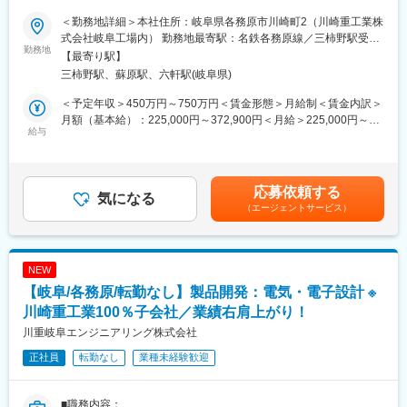
・航空機／宇宙機等に組み込まれるソフトウェアの設計／開発
■当社について：
＜勤務地詳細＞本社住所：岐阜県各務原市川崎町2（川崎重工業株
・航空機／宇宙機等に関連する地上装置や、訓練装置のソフトウ
・川崎重工業株式会社の航空宇宙カンパニーの技術パートナーと
式会社岐阜工場内） 勤務地最寄駅：名鉄各務原線／三柿野駅受動
ェアの設計／開発
勤務地
して、防衛航空機、民間航空機、誘導弾、宇宙ロケットなどの開
喫煙対策：その他（敷地内禁煙（屋内／屋外喫煙可能場所あ
【最寄り駅】
発・製造において、設計、解析、試験、情報および生産等の技術
り））変更の範囲：会社の定める事業所
三柿野駅、蘇原駅、六軒駅(岐阜県)
■当ポジションの魅力：
を提供する航空宇宙に特化したエンジニアリング会社です。
ソフトウェアの設計から試験までの幅広い工程を、数人から十数
・「技術を売る」会社として、従業員の大半が技術者という「技
＜予定年収＞450万円～750万円＜賃金形態＞月給制＜賃金内訳＞
人のチームで担当します。チームで協力して作り上げたソフトウ
術頭脳集団」です。川崎重工業の100％出資子会社であるため、
月額（基本給）：225,000円～372,900円＜月給＞225,000円～
ェアが、航空機や宇宙機などの大規模なシステムに組み込まれて
給与
福利厚生なども充実しており、働きやすい環境です。
372,900円＜昇給有無＞有＜残業手当＞有＜給与補足＞■昇給の有
動作するところを見ると、大きな達成感を得られます。
・各部門ごとに部門に精通したスタッフが在籍している為、その
無：有■賞与（実績）：年2回、2025年度支給月数6.29ヶ月分／年
分野に特化したスペシャリストを目指し、スキルアップして頂け
■モデル年収：25歳 580万円、35歳 690万円、45歳 840万円■補
■働きやすい環境：
ます。
足：・年収はご経歴、ご年齢を踏まえて決定します。・上記年収
応募依頼する
◎プライベートも充実できる（下記全社平均）
気になる
は想定残業時間20時間／月分の残業代を含めた想定金額。賃金は
（エージェントサービス）
・月平均残業時間19.9時間
変更の範囲：会社の定める業務
あくまでも目安の金額であり、選考を通じて上下する可能性があ
・平均勤続年数20.2年
ります。月給(月額)は固定手当を含めた表記です。
・年間休日125日
・有給取得平均17.5日(記念日休暇、リフレッシュ休暇制度もあり)
NEW
・入社3年以内離職率0％
【岐阜/各務原/転勤なし】製品開発：電気・電子設計 ※
・育児休業取得率女性100％、男性60％(短時間勤務は小学校卒業
まで取得可)
川崎重工業100％子会社／業績右肩上がり！
◎寮・社宅制度充実
川重岐阜エンジニアリング株式会社
・単身寮、社宅を完備（規定・審査あり）しており、U・Iターン
正社員
転勤なし
業種未経験歓迎
の方も歓迎です！
・寮費等：月額7,000円（駐車場代含む）、自治会費500円
・社宅費等：月額20,500円（家賃15,000円、共益費2,500円、駐
■職務内容：