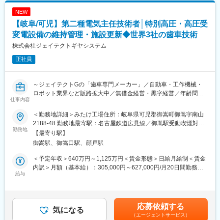
・経理部組織マネジメント
自動車修理をめぐる不正を防ぐための対策として、工場にカメラ
NEW
＜入社後について＞
を3台ずつ設置。「事業場三役」の体制に取り組み、IDOMや中古
財務会計の統括・管理統括本部長が直上のレポートラインからお
【岐阜/可児】第二種電気主任技術者│特別高圧・高圧受
自動車業界全体がお客様・陸運局・世の中や市場といった全方面
任せします。連結決算（海外子会社）や開示等ご経験がない分野
から信頼される状態を目指しています。
変電設備の維持管理・施設更新◆世界3社の歯車技術
がある場合でもは少しずつ習得いただくことが可能です。
株式会社ジェイテクトギヤシステム
また、部長として、経理部組織（岐阜・東京・大阪含む）のマネ
■組織構成：30代～40代後半中心に活躍中。9割が中途入社です。
ージメントも少しずつお任せします。
正社員
■当社について：
■組織体制：
『日本のガリバーから世界のIDOMへ』東証プライム上場でクルマ
本ポジションは、経営陣直下で全社経理の取りまとめをご担当頂
～ジェイテクトGの「歯車専門メーカー」／自動車・工作機械・
買取実績、中古車販売実績共に業界トップクラスの会社です。
くポジションです。
ロボット業界など販路拡大中／無借金経営・黒字経営／年齢問わ
仕事内容
岐阜工場経理の他、東京本社、大阪の経理部との連携も行ってい
ず頑張りに報いる評価制度でやりがい◎～
ます。
＜勤務地詳細＞みたけ工場住所：岐阜県可児郡御嵩町御嵩字南山
■業務概要
2188-48 勤務地最寄駅：名古屋鉄道広見線／御嵩駅受動喫煙対
■当社の特長
自動車の走る・曲がる・止まることに必要不可欠な重要パーツ、
勤務地
策：屋内全面禁煙変更の範囲：会社の定める事業所
【最寄り駅】
当社はスクリーン印刷機で世界トップクラスのシェアを誇ってい
歯車。
御嵩駅、御嵩口駅、顔戸駅
ます。水と空気以外は何でも印刷できるというスクリーン印刷は
そんな歯車の設備から製品まで手掛ける一貫メーカーの当社に
現代では半導体や電子部品、携帯電話のディスプレイ、ICカー
て、
＜予定年収＞640万円～1,125万円＜賃金形態＞日給月給制＜賃金
ド、自動車のインパネなどの工業印刷分野や化粧品パッケージな
当社工場の電力インフラを支える電気主任技術者として、受変電
内訳＞月額（基本給）：305,000円～627,000円/月20日間勤務想
ど高付加価値化を実現する商業印刷で広く活躍しています。サク
設備の維持管理、工場施設更新および省資源活動の推進などをお
給与
定＜想定月額＞305,000円～627,000円＜昇給有無＞有＜残業手当
ライのシリンダー式全自動スクリーン印刷機は世界のトップブラ
任せします。
＞有＜給与補足＞※年収は経験を考慮し決定します。■昇給：年1
ンドとしてスクリーン印刷の生産性向上の一翼を担っています。
回（4月）■賞与：年2回（7月、12月）※2024年度賞与支給実
海外の子会社であるサクライの代理店を介し世界100カ国弱への
■業務詳細
績:5.0ヶ月賃金はあくまでも目安の金額であり、選考を通じて上下
応募依頼する
取引も行っています。
・特別高圧及び高圧受変電維持管理
気になる
する可能性があります。月給(月額)は固定手当を含めた表記です。
（エージェントサービス）
・工場施設更新、省資源の全社取組を企画し遂行