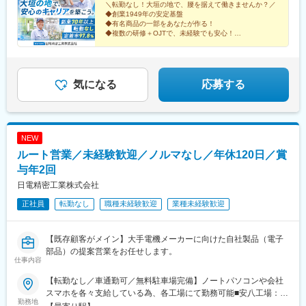
＼転勤なし！大垣の地で、腰を据えて働きませんか？／
◆創業1949年の安定基盤
◆有名商品の一部をあなたが作る！
◆複数の研修＋OJTで、未経験でも安心！
◆マイカー通勤OK！16：45定時で残業月10h以内
◆1食305円で食べられる社員食堂あり
気になる
応募する
NEW
ルート営業／未経験歓迎／ノルマなし／年休120日／賞
与年2回
日電精密工業株式会社
正社員
転勤なし
職種未経験歓迎
業種未経験歓迎
【既存顧客がメイン】大手電機メーカーに向けた自社製品（電子
部品）の提案営業をお任せします。
仕事内容
【転勤なし／車通勤可／無料駐車場完備】ノートパソコンや会社
スマホを各々支給している為、各工場にて勤務可能■安八工場：岐
勤務地
阜県安八郡安八町牧字南長田4660大垣駅より車で15分■本社工