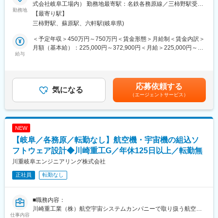
使し、最新の技術に対応する先進的なソフトウェアで、航空機に
車場代3,000円）
式会社岐阜工場内） 勤務地最寄駅：名鉄各務原線／三柿野駅受動
おいて優れた性能と信頼性を発揮しています。
勤務地
喫煙対策：その他（敷地内禁煙（屋内／屋外喫煙可能場所あ
【最寄り駅】
・チームとしての協力を重視し、お互いのスキルと知識を最大限
■当社について：
り））変更の範囲：会社の定める事業所
三柿野駅、蘇原駅、六軒駅(岐阜県)
に発揮することに努めています。また、新しいアイデアや視点を
・川崎重工業株式会社の航空宇宙カンパニーの技術パートナーと
歓迎し、常に革新的なソリューションを追求しています。これに
して、防衛航空機、民間航空機、誘導弾、宇宙ロケットなどの開
＜予定年収＞450万円～750万円＜賃金形態＞月給制＜賃金内訳＞
より、私たちの仲間達と一緒に働くことで、能力をさらに高める
発・製造において、設計、解析、試験、情報および生産等の技術
月額（基本給）：225,000円～372,900円＜月給＞225,000円～
ことができます。
給与
を提供する航空宇宙に特化したエンジニアリング会社です。
372,900円＜昇給有無＞有＜残業手当＞有＜給与補足＞■昇給の有
・私たちの仕事は、高い精度と任務達成を求められるため、責任
・「技術を売る」会社として、従業員の大半が技術者という「技
無：有■賞与（実績）：年2回、2025年度支給月数6.29ヶ月分／年
を持って細部まで注意を払い、品質と信頼性を確保しています。
術頭脳集団」です。川崎重工業の100％出資子会社であるため、
■モデル年収：25歳 580万円、35歳 690万円、45歳 840万円■補
福利厚生なども充実しており、働きやすい環境です。
足：・年収はご経歴、ご年齢を踏まえて決定します。・上記年収
応募依頼する
■働きやすい環境：
気になる
・各部門ごとに部門に精通したスタッフが在籍している為、その
は想定残業時間20時間／月分の残業代を含めた想定金額。賃金は
（エージェントサービス）
◎プライベートも充実できる（下記全社平均）
分野に特化したスペシャリストを目指し、スキルアップして頂け
あくまでも目安の金額であり、選考を通じて上下する可能性があ
・月平均残業時間19.9時間
ます。
ります。月給(月額)は固定手当を含めた表記です。
・平均勤続年数20.2年
・年間休日125日
変更の範囲：会社の定める業務
NEW
・有給取得平均17.5日(記念日休暇、リフレッシュ休暇制度もあり)
【岐阜／各務原／転勤なし】航空機・宇宙機の組込ソ
・入社3年以内離職率0％
・育児休業取得率女性100％、男性60％(短時間勤務は小学校卒業
フトウェア設計◆川崎重工G／年休125日以上／転勤無
まで取得可)
川重岐阜エンジニアリング株式会社
◎寮・社宅制度充実
正社員
転勤なし
・単身寮、社宅を完備（規定・審査あり）しており、U・Iターン
の方も歓迎です！
・寮費等：月額7,000円（駐車場代含む）、自治会費500円
■職務内容：
・社宅費等：月額20,500円（家賃15,000円、共益費2,500円、駐
川崎重工業（株）航空宇宙システムカンパニーで取り扱う航空機
車場代3,000円）
仕事内容
／宇宙機等に関する、下記業務をお任せします。