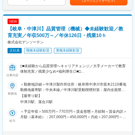
（エージェントサービス）
久対策の立案・推進
■当社の魅力
記です。
・技術検討・恒久対策を基にした基準書・手順書等の整備、標準
・ワークライフバランス〇
化（再発防止の仕組み化）
職場内はエアコン完備で夏冬共に快適な環境で業務に従事頂けま
・標準化内容の生産部門への展開、教育・定着支援、監視指標
す！転勤無し、残業月25～30時間前後で土日祝休みで年間休日
NEW
（KPI）の設計
130日です。
【岐阜・中津川】品質管理（機械）◆未経験歓迎／教
・設備投資の企画、仕様検討、導入・立上げ、改善（設備能力・
・安定感〇
保全性の向上）
育充実／年収500万～／年休126日・残業10ｈ
本社がある中部電力エリアや九州電力エリアでは高いシェアを誇
・生産性／コスト／品質（QCD）改善の推進（分析、施策立案、
っています。また、全国の電力会社にも製品を納入しておりま
株式会社デンソーテン
効果検証）
す。黒字経営を創業より70年続けており、非常に経営が安定して
正社員
職種未経験歓迎
業種未経験歓迎
・異常発生時の技術的切り分けと波及最小化（設備故障、薬液管
います。
理、作業起因不具合 等）
・工程の自動化・最適化などDX推進（見える化、作業標準の運用
□■未経験から品質管理へキャリアチェンジ／大手メーカーで教育
強化）
体制充実／残業少なめ×福利厚生◎■□
・メンバー育成、進捗管理などのマネジメント（将来的な役割）
仕事内容
■業務内容：
■扱うサービス
＜勤務地詳細＞中津川製作所住所：岐阜県中津川市苗木2110番地
ECUを構成する機構部品（樹脂、プレス、ダイカストなど）の品
産業機器、放送、通信、医療分野など多様な業界向けプリント配
勤務地最寄駅：中央本線／中津川駅受動喫煙対策：屋内全面禁煙
質管理業務に携わって頂きます。未経験からのチャレンジも歓迎
勤務地
線板の製造
変更の範囲：会社の定める事業所
【最寄り駅】
しており部品教育やOJTを通じて業務内容についてフォローいた
中津川駅、落合川駅
します。
■組織構成
複数名で構成される生産技術チームで、現場スタッフと連携しな
＜予定年収＞500万円～770万円＜賃金形態＞月給制＜賃金内訳＞
■業務詳細：
がら業務を推進します
月額（基本給）：207,000円～450,000円＜月給＞207,000円～
・主に国内の取引先の品質改善支援、指導（不良発生時の取引先
給与
450,000円＜昇給有無＞有＜残業手当＞有＜給与補足＞※経験・能
へ連絡、原因調査、対策までの刈取り、効果確認）
■業務の魅力
力・資格等を考慮し、同社規定により決定します。■賞与：年2回
・新規部品の生産準備（新規性確認、要求事項を明確にし取引先
設備・工程改善により現場全体の生産性や品質向上をダイレクト
■昇給：年1回※個人業績評価に基づき昇給有無、率決定賃金はあ