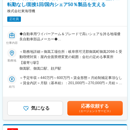
転勤なし/面接1回/国内シェア50％製品を支える
株式会社東海理機
正社員
◆自動車用ワイパーアーム＆ブレードで高いシェアを誇る地場優
良自動車部品メーカー◆
仕事内容
■魅力の要約
＜勤務地詳細＞御嵩工場住所：岐阜県可児郡御嵩町御嵩2098-1 受
国内生産車の約半数に搭載される製品を支える金型
動喫煙対策：屋内全面禁煙変更の範囲：会社の定める事業所
金型の設計～製作～保全まで自社一貫
勤務地
【最寄り駅】
転勤なし／年休121日
御嵩駅、御嵩口駅、顔戸駅
■仕事の魅力・役割
＜予定年収＞440万円～600万円＜賃金形態＞月給制補足事項なし
主力事業である金属プレス加工を通じ、自動車のあらゆる箇所の
＜賃金内訳＞月額（基本給）：201,000円～270,000円＜月給＞
要素部品を製作しており、加工の為に必要な金型は設計から製
給与
201,000円～270,000円＜昇給有無＞有＜残業手当＞有＜給与補足
作・保全まで自社一貫製作をしています。昨今、小型化・環境問
＞※前職の給与を考慮の上、当社規定により決定。■昇給：年1回
題・CN等が叫ばれており、社会的要求に対し、複雑加工・高速化
（4月）■賞与：年2回（6月、12月）■年収例：係長クラス550万
等前向きに金型技術向上に取り組んでいます。転勤なし・正社員
円～700万円、課長クラス800万円～900万円 ※想定年収は交替
応募依頼する
採用のため、岐阜エリアで腰を据えて働きたい方に最適です。
気になる
勤務有の場合賃金はあくまでも目安の金額であり、選考を通じて
（エージェントサービス）
上下する可能性があります。月給(月額)は固定手当を含めた表記で
■業務内容
す。
スプリング・プレス製品を製造する御嵩工場にて、25～200tの自
動プレス金型の保全・メンテナンス業務を担当いただきます。