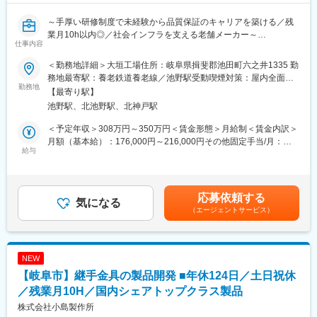
◎寮・社宅制度充実
～手厚い研修制度で未経験から品質保証のキャリアを築ける／残
・単身寮、社宅を完備（規定・審査あり）しており、U・Iターン
業月10h以内◎／社会インフラを支える老舗メーカー～
の方も歓迎です！
仕事内容
・寮費等：月額7,000円（駐車場代含む）、自治会費500円
■担当業務：
・社宅費等：月額20,500円（家賃15,000円、共益費2,500円、駐
＜勤務地詳細＞大垣工場住所：岐阜県揖斐郡池田町六之井1335 勤
全国の電力会社や鉄道会社に納入される架線金物をはじめ、電
車場代3,000円）
務地最寄駅：養老鉄道養老線／池野駅受動喫煙対策：屋内全面禁
力、通信、鉄道分野の製品を展開する当社にて、品質保証業務を
勤務地
煙
【最寄り駅】
お任せします。
■当社について：
池野駅、北池野駅、北神戸駅
・川崎重工業株式会社の航空宇宙カンパニーの技術パートナーと
◎架線金物とは…
して、防衛航空機、民間航空機、誘導弾、宇宙ロケットなどの開
＜予定年収＞308万円～350万円＜賃金形態＞月給制＜賃金内訳＞
電車の電線や電気を送る線路（架線）を支えるための金属製の部
発・製造において、設計、解析、試験、情報および生産等の技術
月額（基本給）：176,000円～216,000円その他固定手当/月：
品です。電柱や鉄塔に取り付けられており、電線がしっかりと張
給与
を提供する航空宇宙に特化したエンジニアリング会社です。
12,000円～16,000円＜月給＞188,000円～232,000円＜昇給有無
られた状態を保つ役割を果たしています。他にもインフラをあら
・「技術を売る」会社として、従業員の大半が技術者という「技
＞有＜残業手当＞有＜給与補足＞※経験・能力等を考慮の上、当社
ゆる側面から支える様々な製品を展開しています。
術頭脳集団」です。川崎重工業の100％出資子会社であるため、
規定により決定します。■昇給：年1回（4月）■賞与：年2回（6
福利厚生なども充実しており、働きやすい環境です。
月・12月）※過去実績4ヶ月■諸手当：資格手当：14,000円～賃金
応募依頼する
■職務内容：
気になる
・各部門ごとに部門に精通したスタッフが在籍している為、その
はあくまでも目安の金額であり、選考を通じて上下する可能性が
（エージェントサービス）
当社の全ての製品の各種検査業務やISO関連業務をご担当いただき
分野に特化したスペシャリストを目指し、スキルアップして頂け
あります。月給(月額)は固定手当を含めた表記です。
ます。
ます。
◇検査業務
・街中の電線網や鉄道設備等で使用される当社製品や、材料の検
変更の範囲：会社の定める業務
NEW
査を実施いただきます。
【岐阜市】継手金具の製品開発 ■年休124日／土日祝休
・社内システムから担当検査品の入庫状況を確認し、上長の指示
に基づき検査品を選定の上、担当いただきます。
／残業月10H／国内シェアトップクラス製品
◇ISO関連業務
株式会社小島製作所
年間スケジュールに基づいた定期審査／社内会議等に必要な書類