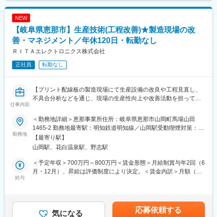
工場勤務というとライン作業というイメージがあるかもしれませ
■当社の魅力
んが、扱う成型機や製品も多く、また製品加工～完成まで一連の
トップシェア製品を誇る安定性・将来性：「ワイパーブレード」
NEW
流れも学べるため、業務を通じて様々なモノ作りに関するスキル
「ウォーターバルブ」の2品目が主力製品であり、直近では機電一
【岐阜県恵那市】生産技術(工程改善)★製造現場の改
を身につける事が可能です。
体とした製品の開発を進めており、新たな事業展開を計画してい
善・マネジメント／年休120日・転勤なし
る等、将来性もございます。
■売っている製品：
ＲＩＴＡエレクトロニクス株式会社
電線や電柱に取り付ける電気を通さないカバー（電線用樹脂製
変更の範囲：会社の定める業務
正社員
転勤なし
品）を製造しています。
・電線の配電絶縁カバー、保護カバー
・ケーブル防護カバー
【プリント配線板の製造現場にて生産設備の改良や工程見直し、
・動植物害防止用品中
不具合分析などを通じ、現場の生産性向上や改善活動を担ってい
・電気メーターの不正防止のための封印設備 等
仕事内容
ただきます】
■業務概要
■教育制度：
＜勤務地詳細＞恵那事業所住所：岐阜県恵那市山岡町馬場山田
当社の恵那事業所にて、主にプリント配線板の製造現場における
製造担当の業務サポートを通じて扱う加工機械操作方法や製品加
1465-2 勤務地最寄駅：明知鉄道明知線／山岡駅受動喫煙対策：屋
生産技術業務および改善業務全般をお任せします。設備や工程の
勤務地
工方法などの業務フローを習得→ご自身で担当する業務範囲を広
内全面禁煙変更の範囲：会社の定める事業所
【最寄り駅】
改良、原因分析、作業基準の整備など幅広い業務を通じて、製造
げながらスキルアップ→独り立ち頂き製造部門の中核社員として
山岡駅、花白温泉駅、野志駅
現場の生産効率や品質向上を実現していただきます。また、マネ
ご活躍頂きます→組織強化に向けた業務指導や人材育成にもご活
ジメントや人材育成にも携わり、組織力強化も重要なミッション
躍頂きます
＜予定年収＞700万円～800万円＜賃金形態＞月給制賞与年2回（6
です。
月・12月）、昇給は評価制度により決定。＜賃金内訳＞月額（基
給与
■職場の人の数
本給）：300,000円～320,000円＜月給＞300,000円～320,000円
■業務詳細
60名の製造オペレーターが活躍中です。幅広い年代の社員がいま
＜昇給有無＞有＜残業手当＞有＜給与補足＞※経験・年齢を考慮の
・工程／設備／材料に関する技術検討（条件最適化、能力・歩留
す。また、製造業が未経験の社員も複数いますので、ご経験ない
上、当社規定により優遇します。※試用期間3ヶ月あり。待遇の変
り改善）
方でもご安心して働くことが出来ます。
動はありません。賃金はあくまでも目安の金額であり、選考を通
応募依頼する
・不具合・異常の真因解析（再現、データ解析、切り分け）と恒
気になる
じて上下する可能性があります。月給(月額)は固定手当を含めた表