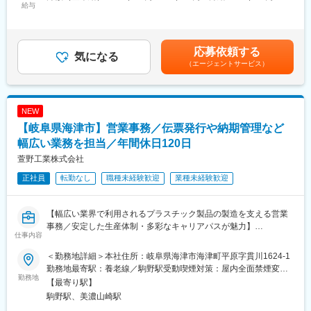
・社員の使用するクライアント端末の管理
給与
の増員採用として、新しいメンバーを募集しています。
300,000円＜昇給有無＞有＜残業手当＞有＜給与補足＞※経験・能
・社内からのITインフラ、業務システムに関する問合せ対応
力等を考慮の上、当社規定により決定します。■昇給：年1回（4
変更の範囲：会社の定める業務
月）■賞与：年2回（6月・12月）【モデル年収】20代 / 大卒 / 勤続
＜ 将来的にお任せしたい業務 ＞
5年 / 年収490万円 30代 / 大卒 / 勤続15年 / 主任 / 年収640万円課長
応募依頼する
・業務のシステム化の要件定義
気になる
/ 年収750万円～850万円賃金はあくまでも目安の金額であり、選
（エージェントサービス）
・WEBサイトの基盤管理
考を通じて上下する可能性があります。月給(月額)は固定手当を含
・情報システム部門のマネジメント
めた表記です。
■やりがい・魅力
NEW
・ITインフラや業務システムを通じて、会社全体を把握して業務
【岐阜県海津市】営業事務／伝票発行や納期管理など
を行える！
・新しい技術を社内に導入して業務の革新を行える！
幅広い業務を担当／年間休日120日
萱野工業株式会社
■長期就業が叶う働き方
正社員
転勤なし
職種未経験歓迎
業種未経験歓迎
・個人の時間を大切にしてほしいという会社としての想いがあ
り、年間休日129日、有給休暇も取得しやすい環境であり、月平
均残業11時間程度（2025年度実績）と働きやすい環境です。
【幅広い業界で利用されるプラスチック製品の製造を支える営業
・連休と有休を繋げて長期バカンスに行く社員も多数。
事務／安定した生産体制・多彩なキャリアパスが魅力】
・「毎日18時には家にいます！」という社員もいるくらいのWLB
仕事内容
の良さが魅力。
■業務概要
・2019年経済産業省「新・ダイバーシティ経営企業100選」、岐
＜勤務地詳細＞本社住所：岐阜県海津市海津町平原字貫川1624-1
当社は機械加工とFRP成形の2つのコア技術を活かし、プラスチッ
阜県「ワーク・ライフ・バランス推進エクセレント企業」など多
勤務地最寄駅：養老線／駒野駅受動喫煙対策：屋内全面禁煙変更
ク樹脂製品を多様な顧客へ提供しています。営業事務として、受
勤務地
数受賞で離職率は1.88%！
の範囲：無
【最寄り駅】
発注管理や納期調整など営業担当者のサポート業務を中心に担当
駒野駅、美濃山崎駅
していただきます。生産現場や営業部門と連携しながら、円滑な
■当社について