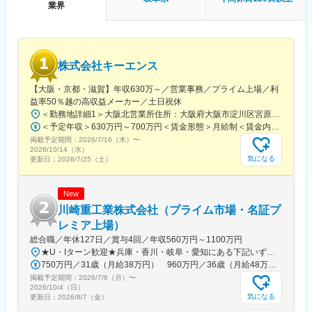
25年度設備投資額は 24年度約78億円 → 25年度約150～200
業界
億円の予定となっております。
◇技術力
素材の開発から製造までを一貫して行っており、他社にはない高
い技術力が強みです。
株式会社キーエンス
MARUWAのセラミックス部品は他社製品よりも高い熱耐性を持っ
ており、次世代通信‘5G’‘6G’、EV（電気自動車）、半導体など次
【大阪・京都・滋賀】年収630万～／営業事務／プライム上場／利
世代を担う多くの業界に重宝されています。また難易度の高いオ
益率50％越の高収益メーカー／土日祝休
ーダーにも応えられる技術力から、利益率は30%超えと高い利益
＜勤務地詳細1＞大阪北営業所住所：大阪府大阪市淀川区宮原3-5-36 新大阪トラストタワー勤務地最寄駅：新大阪駅受動喫煙対策：敷地内喫煙可能場所あり＜勤務地詳細2＞京都営業所住所：京都府京都市下京区四条通室町東入函谷鉾町101 アーバンネット四条烏丸ビル受動喫煙対策：屋内全面禁煙＜勤務地詳細3＞滋賀営業所住所：滋賀県大津市中央2-2-6 受動喫煙対策：屋内全面禁煙変更の範囲：会社の定める事業所
率を誇っています。
＜予定年収＞630万円～700万円＜賃金形態＞月給制＜賃金内訳＞月額（基本給）：279,000円～281,000円＜月給＞279,000円～281,000円＜昇給有無＞有＜残業手当＞有＜給与補足＞上記は入社初年度の想定年収です。※月給の金額とは別で、残業代、業績賞与支給有り※賞与：年4回、昇給：年1～2回※経験・能力等を考慮の上、同社規定により待遇を決定します※年収は会社業績によって変動することがあります賃金はあくまでも目安の金額であり、選考を通じて上下する可能性があります。月給(月額)は固定手当を含めた表記です。
◇働き方
掲載予定期間：
年間休日120日（＋有給消化日5日）／コアタイム無しのフレック
2026/7/16（木）
〜
2026/10/14（水）
ス勤務（フリータイム制）／ゼロ残業方針／有給休暇取得奨励日
気になる
更新日：
2026/7/25（土）
の設定／プレミアムフライデー等
◇社員を大切にする風土
快適なオフィス環境：開放的なフリースペース／ビュッフェスタ
New
イルのカフェ／個別ブースの設置／中途離職率5.96%（24年度）
川崎重工業株式会社（プライム市場・名証プ
社員への賞与還元：賞与支給ランキング(日経新聞社)…2024年夏
レミア上場）
11位→2024年冬6位→2025年夏8位
総合職／年休127日／賞与4回／年収560万円～1100万円
★U・Iターン歓迎★兵庫・香川・岐阜・愛知にある下記いずれかの事業所・神戸工場／兵庫県神戸市中央区・西神工場／兵庫県神戸市西区・西神戸工場／兵庫県神戸市西区・明石工場／兵庫県明石市・播磨工場／兵庫県加古郡・岐阜工場／岐阜県各務原市・名古屋第一工場／愛知県弥富市・名古屋第二工場／愛知県海部郡・坂出工場／香川県坂出市・神戸本社／兵庫県神戸市中央区・東京本社／東京都港区 など※受動喫煙対策実施
750万円／31歳（月給38万円） 960万円／36歳（月給48万円）
掲載予定期間：
2026/7/6（月）
〜
2026/10/4（日）
気になる
更新日：
2026/8/7（金）