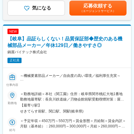
と量産立上げ計画合意、進捗フォロー、課題解決）
に実感できる環境です。現場課題の本質解決や業務フローの標準
くまでも目安の金額であり、選考を通じて上下する可能性があり
応募依頼する
・取引先の工程調査（不良対策確認、生産準備状況など）：出張
気になる
化など、裁量とやりがいの大きなポジションです。
ます。月給(月額)は固定手当を含めた表記です。
（エージェントサービス）
が発生いたします。
・初品検査（測定は検査員がやりますが、納期調整や設計／取引
■教育体制
先と測定方法の合意などをお任せします。）
OJTを中心に、現場での業務を通じて知識や技術を習得できま
・マザー工場の立場で海外拠点の機構部品に対する品質改善、生
す。中途入社の方へのフォロー体制も充実しています。
NEW
準支援もあり、現場がある為、基本毎日出社して頂きますが、状
【岐阜】品証らしくない！品質保証部◆歴史のある機
況により月数回のテレワークも可能です。
■就業環境
械部品メーカー／年休129日／働きやすさ◎
年間休日120日、残業月20時間程度、転勤なし。産休・育休制度
■組織構成：
や住宅手当、家族手当など福利厚生も整っています。
鍋屋バイテック株式会社
品質管理室 第二品質管理課への配属となり、第二品質管理課には
正社員
34名（課長含む）が在籍しております。
■想定されるキャリアパス
※比較的人数が多い部署になるため、品質に関する業務未経験の方
将来的には管理職やマネジメントポジションへのキャリアアップ
もフォローいたします。
も可能です。
～機械要素部品メーカー／自由度の高い環境／福利厚生充実～
■働き方：
■企業の特徴/魅力
仕事内容
■業務内容
・フレックスタイム制度：有（コアタイム無し）
高い技術力と幅広い業界との取引実績を誇るプリント配線板総合
品質保証部の仕事に従事していただきます。「品質の指令塔」で
・月平均残業時間：10時間程度
＜勤務地詳細＞本社（関工園）住所：岐阜県関市桃紅大地1番地
メーカーです。
あり、品質を向上させるための仕組みづくりが主な業務です。
・在宅勤務制度：現場を抱えるため、基本は出社していますが、
勤務地最寄駅：長良川鉄道線／刃物会館前駅受動喫煙対策：屋内
一般的に「品質保証部」でイメージする検査実務やクレームの顧
勤務地
状況に応じてテレワークも可能です。
全面禁煙変更の範囲：会社の定める事業所
変更の範囲：会社の定める業務
【最寄り駅】
客対応などは、重大な案件を除き、他の担当部門に依頼する立場
・住宅手当や家族手当など豊富な福利厚生が完備されており、育
せきてらす前駅、関口駅、関駅(岐阜県)
です。
休・産休も取得しやすい環境です。
攻めの品質保証部がスローガン。前向きな雰囲気のもと、失敗を
＜予定年収＞450万円～550万円＜賃金形態＞月給制＜賃金内訳＞
恐れず挑戦できる、やりがいのある業務です。
■教育体制
月額（基本給）：260,000円～300,000円＜月給＞260,000円～
いっぽうでメンバーの有給消化率は高く、サポートし合いながら
給与
・入社後は、業務に慣れていただくために、部品教育やOJTを通
300,000円＜昇給有無＞有＜残業手当＞有＜給与補足＞■昇給：年