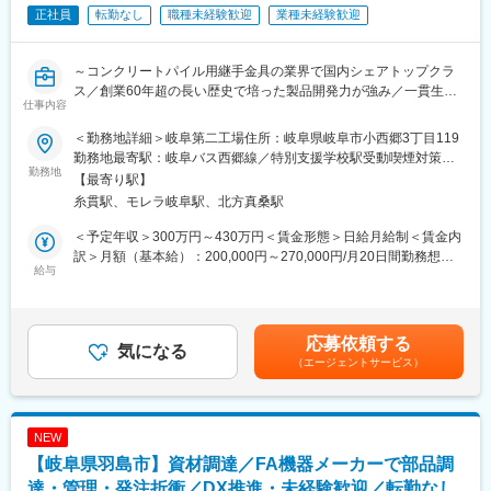
正社員
転勤なし
職種未経験歓迎
業種未経験歓迎
作成や、社内標準規定類の改訂・見直しを行います。
■入社後について：
～コンクリートパイル用継手金具の業界で国内シェアトップクラ
配属先での研修を通じて、製品知識や基本的な業務の流れを習得
ス／創業60年超の長い歴史で培った製品開発力が強み／一貫生産
していただきます。その後OJT形式で先輩に同行して頂きながら
仕事内容
で時代のニーズに的確に対応～
知識や業務の習得をしていただきます。必要に応じて社外講習会
などの実施もございます。
＜勤務地詳細＞岐阜第二工場住所：岐阜県岐阜市小西郷3丁目119
■業務内容：
勤務地最寄駅：岐阜バス西郷線／特別支援学校駅受動喫煙対策：
自社製造設備の製作と製品開発を行う開発部にて、コンクリート
勤務地
■働きやすい環境：
屋内全面禁煙変更の範囲：会社の定める事業所
【最寄り駅】
パイル用継手金具等の新製品の開発、改良の業務をお任せしま
完全週休2日制／土日祝休み／残業月平均10時間／充実の福利厚
糸貫駅、モレラ岐阜駅、北方真桑駅
す。
生など、長期腰を据えて働くことができる環境です。
＜具体的には＞
＜予定年収＞300万円～430万円＜賃金形態＞日給月給制＜賃金内
・新製品の立案、設計、試作、検証（製作工程、コスト見積、技
■当社の特徴・強み：
訳＞月額（基本給）：200,000円～270,000円/月20日間勤務想定
術・品質の確認）
給与
◎当社は大手鉄道会社・私鉄各社、大手電力会社などに数々の製
＜想定月額＞200,000円～270,000円＜昇給有無＞有＜残業手当＞
・既存製品の改良、品質改善、品質検査方法
品を納入してきました。これらの製品は施術後の耐久性だけでな
有＜給与補足＞■昇給：年1回（5月）■賞与：年2回（7月、12月）
・取引先、外部機関からの問合せ対応、打合せ など
く工事の省力化、工期の短縮化にも貢献しています。配電・送変
賃金はあくまでも目安の金額であり、選考を通じて上下する可能
電分野ばかりでなく、高度通信分野への展開も可能な高性能・高
性があります。月給(月額)は固定手当を含めた表記です。
応募依頼する
■当ポジションの特徴：
気になる
信頼性を誇っています。
（エージェントサービス）
・入社後の数年間（5年程度）は製造部や開発部にて、製品／用途
◎新事業としてLED照明の分野にも進出しており、販売開始以
／材料／加工／溶接／非破壊などの多岐に渡る知識、経験をつけ
来、官庁、鉄道会社、スーパー、アパレル店舗など、多種多様な
ていただきたいと考えています。
業界のお客様にLED照明を納品してきました。近年は植物栽培用
・中長期的に基礎から育成、中核を担う人材への飛躍を期待しま
光源LED開発に取り組んでおり、植物工場で一般的に使われてい
NEW
す。
る蛍光灯と比べて、明確な優位性を示す実証データも整ってきた
【岐阜県羽島市】資材調達／FA機器メーカーで部品調
ことから植物工場への数千本単位での導入も増えてきています。
■コンクリートパイル用継手金具とは：
達・管理・発注折衝／DX推進・未経験歓迎／転勤なし