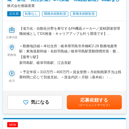
コンクリートパイルの固定・接続に使う金属製品です。重量のあ
株式会社都築産業
る建築物を支えるコンクリートパイルには要求される強度や用途
正社員
転勤なし
職種未経験歓迎
業種未経験歓迎
により数多くの種類があります。またお客様によっても規格が異
なり、合計で何万種類にも及びます。パイルの両端に付くジョイ
ント（継手）は全て受注生産であり、社内システムを使って多く
【省力化・自動化分野を牽引するFA機器メーカー／資材調達管理
の工程を経た後に製品になります。
職候補としてDX推進・キャリアアップも叶う環境です】
仕事内容
■当社について：
■業務概要
当社は創業から60年以上、国内上位の納入実績をもつコンクリー
＜勤務地詳細＞本社住所：岐阜県羽島市舟橋町2-28 勤務地最寄
当社はオーダーメイドの自動化・省力化機械装置を製造するFAシ
トパイルのジョイント専業メーカーです。土木、建築とありとあ
駅：東海道新幹線・名鉄羽島線／岐阜羽島駅受動喫煙対策：敷地
ステムメーカーです。本ポジションでは、産業機械や包装機、ロ
勤務地
らゆる構造物を支えるために必要不可欠な製品で、空港から戸建
内全面禁煙変更の範囲：無
【最寄り駅】
ボット機器など多様な装置の製作に必要な部品を安定的・適正に
住宅まで幅広く利用されています。
新羽島駅、岐阜羽島駅、江吉良駅
調達し、取引先との価格・納期交渉、在庫管理などを通じてもの
づくりの基盤を支えていただきます。将来的には管理職としてチ
■特徴・強み：
＜予定年収＞310万円～400万円＜賃金形態＞月給制残業手当は残
ームマネジメントや業務改善、組織運営にも関与していただくこ
当社の生産ラインのほとんどが、自社製の専用機から成り立って
業時間に応じて別途支給。＜賃金内訳＞月額（基本給）：
とを想定しています。
給与
います。固定観念にとらわれず、時代の変化に対応し常に自由な
220,000円～300,000円＜月給＞220,000円～300,000円＜昇給有
発想でモノづくりを行える環境を確立。コスト・品質にも優れた
無＞有＜残業手当＞有＜給与補足＞賞与実績:年1回（9月）、昇給:
■業務詳細
製品を生み出せる体制になっています。
年1回（10月）賃金はあくまでも目安の金額であり、選考を通じ
・各製造装置ごとに必要となる部品のリストアップと発注計画の
て上下する可能性があります。月給(月額)は固定手当を含めた表記
応募依頼する
策定
気になる
変更の範囲：会社の定める業務
です。
（エージェントサービス）
・取引先・協力会社への見積依頼、価格交渉、納期調整
・納品物の検品・仕分け、伝票処理、在庫管理システムへのデー
タ登録
・新規調達先の開拓や、既存仕入先の選定・評価
NEW
・製造部門や設計部門、営業部門と連携した工程進捗の確認