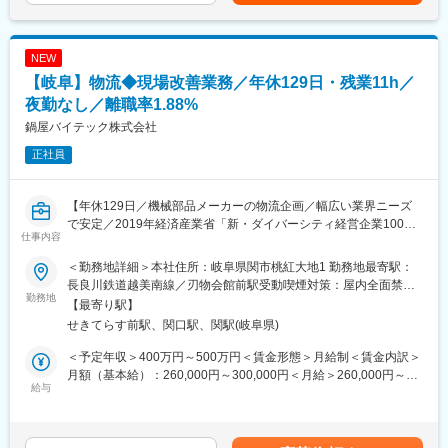
変更の範囲：会社の定める業務
・工場施設の突発修繕、予防保全の推進
■組織の特徴
NEW
実績・意欲のある方は年齢に関係なく上流工程に携わることがで
【岐阜】物流◆現場改善業務／年休129日・残業11h／
きます。その分やりがいある仕事ができ、成長スピードも早く30
代での管理職への登用実績もあります。
夜勤なし／離職率1.88%
鍋屋バイテック株式会社
■商材の特徴
正社員
「ハイポイドギヤ（自動車の内輪差を調整する駆動系の中でも重
要な部分）」は特に製造が難しいとされており、その歯切り盤
（歯車切削用の工作機械）を作れるのは国内で当社のみ、世界で
【年休129日／機械部品メーカーの物流企画／幅広い業界ニーズ
も3社といわれています。トヨタ系を中心に国内で高いシェアを占
で安定／2019年経済産業省「新・ダイバーシティ経営企業100
めています。
仕事内容
選」、岐阜県「ワーク・ライフ・バランス推進エクセレント企
業」など多数受賞の働きやすさで離職率1.88%】
■当社の特徴
＜勤務地詳細＞本社住所：岐阜県関市桃紅大地1 勤務地最寄駅：
＜設備から製品まで。歯車に特化した総合メーカー＞
長良川鉄道越美南線／刃物会館前駅受動喫煙対策：屋内全面禁煙
■職務内容：
勤務地
当社の強みは歯車の生産設備を自社で開発・製造し、それを使っ
変更の範囲：本文参照
【最寄り駅】
世界中のモノづくりを支え、機械部品を製造・販売する当社に
て自動車部品を製造する事業形態。得たノウハウを他部門にフィ
せきてらす前駅、関口駅、関駅(岐阜県)
て、物流現場の改善や戦略立案などのロジスティックス企画を担
ードバックできるため、部品・生産設備ともに技術力を高める礎
当いただきます。
となっています。
＜予定年収＞400万円～500万円＜賃金形態＞月給制＜賃金内訳＞
将来的にはリーダーとして物流部門全体を引っ張っていただける
月額（基本給）：260,000円～300,000円＜月給＞260,000円～
ことを期待しております。
給与
＜高い技術力＞
300,000円＜昇給有無＞有＜残業手当＞有＜給与補足＞※経験・能
ハイポイドギヤ歯切盤の国内唯一のメーカーとして国内外から高
力等を考慮し決定します■昇給：年1回（4月）■賞与：年2回（6
■詳細：
い評価を受け、トヨタ系を中心に国内で高いシェアを占めていま
月・12月）■モデル年収：20代 / 高卒 / 勤続9年 / 年収450万円 30
物流全体の改善～戦略まで幅広く考え、実行いただきます。
す。Only Oneの歯車技術をもとに、世界一のデファレンシャルギ
代 / 高卒 / 勤続19年 / 主任 / 年収600万円課長 / 年収750万円～850