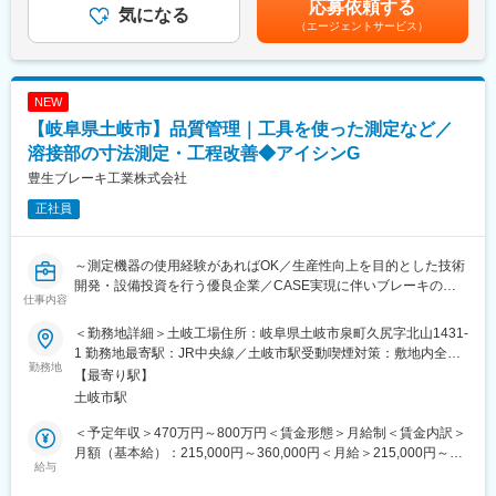
応募依頼する
（1）物流倉庫内のレイアウト改善
気になる
ヤメーカーを目指します。
万円賃金はあくまでも目安の金額であり、選考を通じて上下する
（エージェントサービス）
（2）出荷効率UPのための作業方法改善
可能性があります。月給(月額)は固定手当を含めた表記です。
（3）品質UPのための梱包材検討
＜新分野にも果敢に挑戦＞
（4）労災防止に向けた重筋作業の廃止
自動化・無人化が進みさらなる普及が見込まれる産業用ロボッ
（5）自動倉庫の運用管理改善
ト。今後拡大見込みの電動化・電気自動車(BEV)。当社の歯車製品
NEW
は、これらを含めた様々な産業に進出・貢献しています。
【岐阜県土岐市】品質管理｜工具を使った測定など／
■入社後は：
入社後はまず現場で出荷等の業務に従事いただき、知識や仕組み
溶接部の寸法測定・工程改善◆アイシンG
変更の範囲：会社の定める業務
を覚えていただきます。適性を見ながら順次改善業務を担当しま
豊生ブレーキ工業株式会社
す。
正社員
■当社の魅力：
・「カップリング」や「プーリー」「ねじ」といった機械要素部
～測定機器の使用経験があればOK／生産性向上を目的とした技術
品のメーカーです。扱う商品は8万点越えの知る人ぞ知る歴史的企
開発・設備投資を行う優良企業／CASE実現に伴いブレーキの電
業です。
仕事内容
動化にも対応～
・シェアトップクラスの商品もあり、世界中の幅広い業界から支
持を得ており、創業以来培った技術と新技術で、様々な商品を生
＜勤務地詳細＞土岐工場住所：岐阜県土岐市泉町久尻字北山1431-
■概要：
み出し続けています。
1 勤務地最寄駅：JR中央線／土岐市駅受動喫煙対策：敷地内全面
今回のポジションの業務は、担当の製品を深く知り、品質の番人
勤務地
・スピーディーな納品が求められる商品や、最先端の製品に搭載
禁煙変更の範囲：会社の定める事業所
【最寄り駅】
となる仕事です。そのため、製品知識や品質管理の手法を習得す
される技術力が必要な商品まで、幅広いニーズへの対応力が強み
土岐市駅
ることができ、様々な部署や人と関わりながら業務を進めていく
です。
ことでご自身の成長を実感できます。全社的には、プレス、切
・「機械があるところに鍋屋バイテックの部品あり」と言っても
＜予定年収＞470万円～800万円＜賃金形態＞月給制＜賃金内訳＞
削、組立などのラインもあり、更に幅広い生産工程や工法に関わ
過言ではないほど、様々な業界のお客様へマーケティングを武器
月額（基本給）：215,000円～360,000円＜月給＞215,000円～
るキャリアを形成することも可能です。
給与
に販路拡大を行っています。
360,000円＜昇給有無＞有＜残業手当＞有＜給与補足＞※経験、経
歴やスキル、選考試験の結果を総合的に判断して決定■賞与：年2