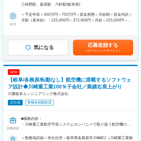
・航空機の製造、整備工程で使用する治工具
・当社はすべての社員が安心して仕事に集中できる環境を整える
り））変更の範囲：会社の定める事業所
三柿野駅、蘇原駅、六軒駅(岐阜県)
・航空機の運用時に使用する地上整備機材や教育機材
ために、様々な支援制度を導入しています。
・また、世界の多様なニーズに応えていくには組織としての多様
＜予定年収＞450万円～750万円＜賃金形態＞月給制＜賃金内訳＞
■当ポジションの魅力：
性も重要だと考え、ダイバーシティマネジメントも積極的に推
月額（基本給）：225,000円～372,900円＜月給＞225,000円～
・基本設計～納入までものづくりの全工程を経験できるため、大
給与
進。
372,900円＜昇給有無＞有＜残業手当＞有＜給与補足＞■昇給の有
きな達成感が得られます。
・男女、人種を問わず、どのライフステージでも社員が能力を発
無：有 ■賞与（実績）：年2回、2025年度支給月数6.29ヶ月分／
・要求仕様とコストを満たせば設計者の裁量で新しい技術や構造
揮できるよう環境づくりに取り組んでいます。
年■モデル年収：25歳 580万円、35歳 690万円、45歳 840万円■補
に挑戦でき、航空機に搭載される電子機器やシステムの仕様理解
足：・年収はご経歴、ご年齢を踏まえて決定します。・上記年収
応募依頼する
も深まります。
気になる
■就業環境／研修制度の一例：
は想定残業時間20時間／月分の残業代を含めた想定金額。賃金は
（エージェントサービス）
・航空機業界以外からの転職者も活躍中です！
◎ワークライフバランス支援
あくまでも目安の金額であり、選考を通じて上下する可能性があ
・コアタイムなしのフレックス制度
ります。月給(月額)は固定手当を含めた表記です。
■働きやすい環境：
・テレワークの導入
◎プライベートも充実できる（下記全社平均）
・配偶者転勤休職、介護休職、ボランティア休職
NEW
・月平均残業時間19.9時間
・有給残余日数積立制度
【岐阜/各務原/転勤なし】航空機に搭載するソフトウェ
・平均勤続年数20.2年
・年間休日125日
ア設計◆川崎重工業100％子会社／業績右肩上がり
◎研修制度
・有給取得平均17.5日(記念日休暇、リフレッシュ休暇制度もあり)
・50コースにおよぶ技術者教育
川重岐阜エンジニアリング株式会社
・入社3年以内離職率0％
・海外研修もある語学教育
正社員
業種未経験歓迎
・育児休業取得率女性100％、男性60％(短時間勤務は小学校卒業
・海外赴任前研修
まで取得可)
・階層別教育、OA教育
◎寮・社宅制度充実
■職務内容：
・単身寮、社宅を完備（規定・審査あり）しており、U・Iターン
・川崎重工業航空宇宙システムカンパニーで取り扱う航空機の、
の方も歓迎です！
仕事内容
ミッションシステム・プログラムの維持業務を担当します。
・寮費等：月額7,000円（駐車場代含む）、自治会費500円
・私たちが設計するソフトウェアは、高度な技術と専門知識を駆
・社宅費等：月額20,500円（家賃15,000円、共益費2,500円、駐
＜勤務地詳細＞本社住所：岐阜県各務原市川崎町2（川崎重工業株