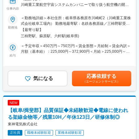
車場代3,000円）
川崎重工業航空宇宙システムカンパニーで取り扱う航空機の開
仕事内容
発・製造・運用を支えるため、以下の電子機器の設計・開発をお
■当社について：
任せします。仕様調整、設計、製図、機能確認、製造業者調整、
・川崎重工業株式会社の航空宇宙カンパニーの技術パートナーと
＜勤務地詳細＞本社住所：岐阜県各務原市川崎町2（川崎重工業株
納品およびアフターフォローまで一貫して担当します。
して、防衛航空機、民間航空機、誘導弾、宇宙ロケットなどの開
式会社岐阜工場内） 勤務地最寄駅：名鉄各務原線／三柿野駅受動
・航空機開発時に使用する各種試験装置
勤務地
発・製造において、設計、解析、試験、情報および生産等の技術
喫煙対策：その他（敷地内禁煙（屋内／屋外喫煙可能場所あ
【最寄り駅】
・航空機の製造、整備工程で使用する治工具
を提供する航空宇宙に特化したエンジニアリング会社です。
り））変更の範囲：会社の定める事業所
三柿野駅、蘇原駅、六軒駅(岐阜県)
・航空機の運用時に使用する地上整備機材や教育機材
・「技術を売る」会社として、従業員の大半が技術者という「技
術頭脳集団」です。川崎重工業の100％出資子会社であるため、
＜予定年収＞450万円～750万円＜賃金形態＞月給制＜賃金内訳＞
■当ポジションの魅力：
福利厚生なども充実しており、働きやすい環境です。
月額（基本給）：225,000円～372,900円＜月給＞225,000円～
・基本設計～納入までものづくりの全工程を経験できるため、大
給与
・各部門ごとに部門に精通したスタッフが在籍している為、その
372,900円＜昇給有無＞有＜残業手当＞有＜給与補足＞■昇給の有
きな達成感が得られます。
分野に特化したスペシャリストを目指し、スキルアップして頂け
無：有■賞与（実績）：年2回、2025年度支給月数6.29ヶ月分／年
・要求仕様とコストを満たせば設計者の裁量で新しい技術や構造
ます。
■モデル年収：25歳 580万円、35歳 690万円、45歳 840万円■補
に挑戦でき、航空機に搭載される電子機器やシステムの仕様理解
足：・年収はご経歴、ご年齢を踏まえて決定します。・上記年収
応募依頼する
も深まります。
気になる
変更の範囲：会社の定める業務
は想定残業時間20時間／月分の残業代を含めた想定金額。賃金は
（エージェントサービス）
・航空機業界以外からの転職者も活躍中です！
あくまでも目安の金額であり、選考を通じて上下する可能性があ
ります。月給(月額)は固定手当を含めた表記です。
■働きやすい環境：
◎プライベートも充実できる（下記全社平均）
NEW
・月平均残業時間19.9時間
【岐阜/揖斐郡】品質保証◆未経験歓迎◆電線に使われ
・平均勤続年数20.2年
・年間休日125日
る架線金物等／残業10H／年休123日／研修体制◎
・有給取得平均17.5日(記念日休暇、リフレッシュ休暇制度もあり)
東神電気株式会社
・入社3年以内離職率0％
正社員
職種未経験歓迎
業種未経験歓迎
・育児休業取得率女性100％、男性60％(短時間勤務は小学校卒業
まで取得可)