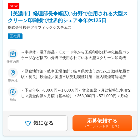
です。
NEW
（2）その後のキャリアとして
【美濃市】経理部長◆幅広い分野で使用される大型ス
・整備工場長（営業店舗併設での工場責任者）としてご活躍頂き
■企業の特徴/魅力
ます。
クリーン印刷機で世界的シェア◆年休125日
一品一様のものづくりに加え、AIやロボット等最先端分野にも積
・複数の統括拠点をマネジメントするスーパーバイザー/マネージ
極展開。健康経営やワークライフバランスも重視しています。
株式会社桜井グラフィックシステムズ
ャーなどのポストもございます。
正社員
変更の範囲：会社の定める業務
【具体的な業務内容】
・予算達成に向けた工場実績の数値管理、運営
～半導体・電子部品・ICカード等から工業印刷分野や化粧品パッ
・人材育成
ケージなど幅広い分野で使用されている大型スクリーン印刷機で
・工場責任者として工場内外、社内外の折衝
仕事内容
世界的シェア～年間休日125日～
【IDOMならではのポイント！】
＜勤務地詳細＞岐阜工場住所：岐阜県美濃市2952-12 勤務地最寄
■概要：
（1）対応車種の広さ
駅：長良川鉄道線／美濃市駅受動喫煙対策：屋内喫煙可能場所あ
管理統括本部長が直上となるため、財務諸表分析と可視化、共有
勤務地
業界トップクラスの実績で全国から車が集まるため、バイクと大
り変更の範囲：会社の定める事業所
化を通じた各種部門経営改善活動の牽引をお任せします。
型車以外の車種は全て対応可能性があります。
＜予定年収＞800万円～1,000万円＜賃金形態＞月給制特記事項な
し＜賃金内訳＞月額（基本給）：368,000円～571,000円＜月給＞
■具体的には：
（2）最新設備と快適な作業環境
給与
368,000円～571,000円＜昇給有無＞有＜残業手当＞有＜給与補足
・レポートライン（組織図上の位置づけ）：管理統括本部長が直
全工場に冷暖房やスポットクーラーを完備し、作業スペースも車
＞※想定年収には賞与、各種手当を含む※尚、経験や年齢によって
上のレポートライン
両が両ドアを広げたまま作業できるほどの広さを確保。四輪アラ
この限りではありません。■賞与：年2回※直近支給実績：4.7カ月
・経営改善に向けた管理指標（KPI/KGI）の設定とモニタリング
イメントテスターやセンターロック式タイヤチェンジャー、立っ
分（夏2.4カ月分／冬2.3カ月分）■昇給：年1回賃金はあくまでも
・経営層へのレポーティング資料作成と意思決定支援
応募依頼する
たまま整備できる整備リフトなど、最新型の整備用設備を導入し
気になる
目安の金額であり、選考を通じて上下する可能性があります。月
・財務会計の統括（単体・連結決算、開示等）
ています。
（エージェントサービス）
給(月額)は固定手当を含めた表記です。
・税務（法人税・消費税等）の統括、税理士・会計士等 外部専門
家との連携
（3）透明性のある工場運営