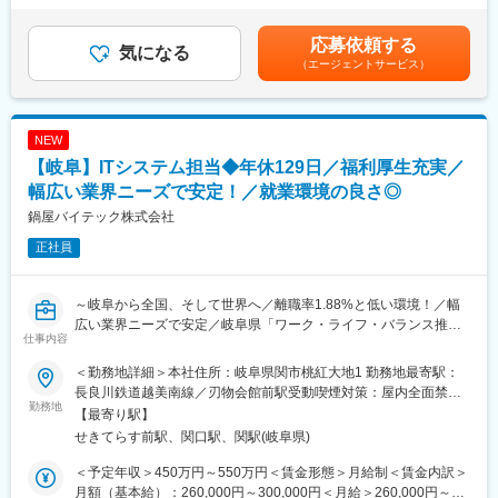
■業務内容：
■働きやすい環境：
回（昨年度実績5.2ヵ月）■昇給：年1回■年収モデル：570万円
自動車足廻り部品のアクスルハウジングを主に生産する、土岐工
・スーツや作業着等ではなくポロシャツやトレーナーなど社員が
（30歳 一般・残業30H・家族手当無）830万円（35歳 係長・残業
応募依頼する
場での品質管理業務を担当します。
気になる
リラックスした服装で働くことができるよう工夫がされていま
30H・家族手当有）975万円（45歳 課長）賃金はあくまでも目安
（エージェントサービス）
当部品は、溶接と塗装の加工工程を持ち、品質管理として部品を
す。
の金額であり、選考を通じて上下する可能性があります。月給(月
切断し溶接部分の測定を行うなど特殊な工程の管理技術を習得す
・年休129日、有給も取得しやすい雰囲気
額)は固定手当を含めた表記です。
ることができます。
・モダンで美しいオフィス（日経ニューオフィス推進賞など受
グループ内での新製品生産拡大やカーメーカーからの引き合いも
賞）
NEW
多く、事業として好調であるため、今後も安定的な就業が可能で
・フィットネスジムや麻雀室などユニークな設備
【岐阜】ITシステム担当◆年休129日／福利厚生充実／
す。
幅広い業界ニーズで安定！／就業環境の良さ◎
変更の範囲：会社の定める業務
■魅力ポイント：
鍋屋バイテック株式会社
大手自動車部品メーカー、中小・中堅メーカーと比較して、同社
正社員
では、「高品質」のブレーキ製品を安定生産することが可能であ
り、豊富な独自技術（プレス、溶接、切削、接着、塗装、組付
等）を有しています。
～岐阜から全国、そして世界へ／離職率1.88%と低い環境！／幅
また、大手カーメーカーを中心にブレーキを一手に引き受けてい
広い業界ニーズで安定／岐阜県「ワーク・ライフ・バランス推進
る当社は安価で大量、それでいて品質の良いブレーキの生産を求
仕事内容
エクセレント企業」ほか多数受賞の働きやすさ◎～
められています。
今後、大型の生産準備の計画があり、新設ライン、既設ラインの
＜勤務地詳細＞本社住所：岐阜県関市桃紅大地1 勤務地最寄駅：
■業務内容
大幅カイゼン、工場内のレイアウト変更など、様々な経験を積め
長良川鉄道越美南線／刃物会館前駅受動喫煙対策：屋内全面禁煙
世界中のモノづくりを支え、機械部品を製造・販売する当社のコ
勤務地
るため、技術力を高めるチャンスがあります。
変更の範囲：会社の定める事業所
【最寄り駅】
ーポレートIT推進部に在籍していただき、以下業務をお任せしま
せきてらす前駅、関口駅、関駅(岐阜県)
す。
■採用背景：
＜ 入社後のすぐお任せする業務 ＞
電動化対応ブレーキを含む新製品の要望が増え、納品量が増加し
＜予定年収＞450万円～550万円＜賃金形態＞月給制＜賃金内訳＞
・サーバー、ネットワークなど情報システム全般の運用・管理
たため、生産ラインを増やし増産に対応します。組織強化のため
月額（基本給）：260,000円～300,000円＜月給＞260,000円～