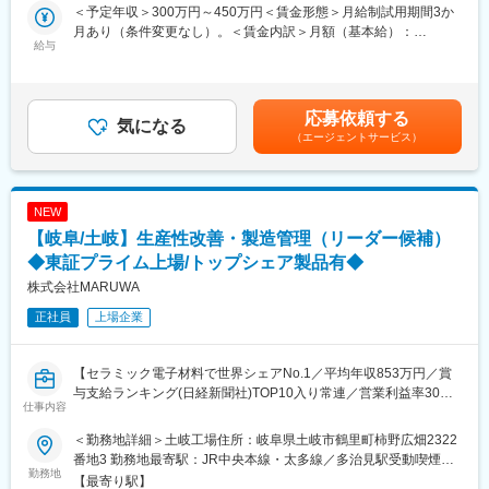
製品提供を支えていただくポジションです。
当社は、岐阜県関市で450年以上の歴史があり、「伝統技術」と
＜予定年収＞300万円～450万円＜賃金形態＞月給制試用期間3か
「先端技術」を持ち合わせた業界トップメーカーです。代表され
月あり（条件変更なし）。＜賃金内訳＞月額（基本給）：
■業務詳細
給与
る製品は「プーリー」で、主に産業用機械に使われており、動力
200,000円～300,000円＜月給＞200,000円～300,000円＜昇給有
・基幹システムを利用した伝票発行や受発注処理
を伝達させるには不可欠な部品です。また、技術力だけではな
無＞有＜残業手当＞有賃金はあくまでも目安の金額であり、選考
・納期や進捗の管理、社内外との調整
く、働きやすい環境作りを意識して経営しております。
を通じて上下する可能性があります。月給(月額)は固定手当を含め
・電話・メール対応による顧客や取引先とのコミュニケーション
た表記です。
応募依頼する
・見積書や各種資料の作成、営業担当者の業務アシスト
気になる
変更の範囲：会社の定める業務
（エージェントサービス）
・完成品の発送業務や出荷手配
・貿易関連事務（輸出入）
■扱うサービス
NEW
FRPやプラスチック樹脂製品の製造・販売、OEM/ODM依頼の対
【岐阜/土岐】生産性改善・製造管理（リーダー候補）
応、素材調達など多岐にわたるサービスに関わります。
◆東証プライム上場/トップシェア製品有◆
■組織構成
株式会社MARUWA
約70名の社員が在籍し、営業・生産・開発・管理部門が連携して
正社員
上場企業
業務を推進。営業事務は営業部門の重要なサポート役です。
■業務の魅力
【セラミック電子材料で世界シェアNo.1／平均年収853万円／賞
業界大手メーカーや電力・電機関連企業など多様な顧客とのやり
与支給ランキング(日経新聞社)TOP10入り常連／営業利益率30%
とりを通じて事務スキルや業界知識を広げられます。安定した生
仕事内容
以上・無借金経営の安定企業】
産体制のもとで、働きやすい職場環境が整っています。
■仕事内容：
＜勤務地詳細＞土岐工場住所：岐阜県土岐市鶴里町柿野広畑2322
生産性改善及び製造管理業務をご担当いただきます。将来的に製
■教育体制
番地3 勤務地最寄駅：JR中央本線・太多線／多治見駅受動喫煙対
造管理責任者としてとりまとめをいただける、リーダークラスの
勤務地
入社時研修やOJT制度、先輩社員によるフォローアップ体制があ
策：屋内全面禁煙
【最寄り駅】