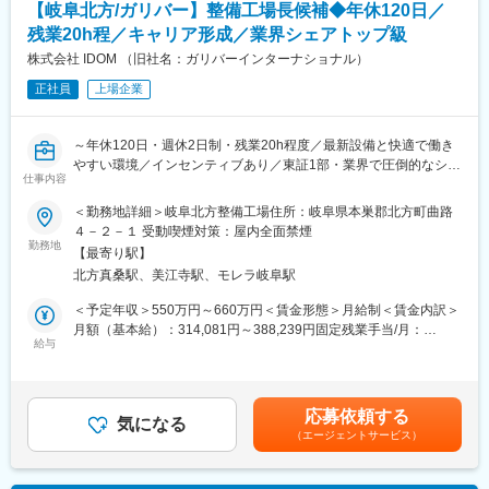
【岐阜北方/ガリバー】整備工場長候補◆年休120日／
・DX化推進による業務効率化や業務改善活動への参画
残業20h程／キャリア形成／業界シェアトップ級
■扱うサービス
株式会社 IDOM （旧社名：ガリバーインターナショナル）
省力化・自動化機械装置、包装機、ロボット関連機器等の部品全
正社員
上場企業
般
■組織構成
～年休120日・週休2日制・残業20h程度／最新設備と快適で働き
少数精鋭の資材調達チームで、他部門と連携しながらプロジェク
やすい環境／インセンティブあり／東証1部・業界で圧倒的なシェ
トを推進します。
仕事内容
アを誇り、世界NO.1を目指す同社～
■業務の魅力
＜勤務地詳細＞岐阜北方整備工場住所：岐阜県本巣郡北方町曲路
全国にあるIDOMの運営する整備工場で、『工場長候補』として整
コスト削減・利益向上を実感しながら、社内外との信頼構築や交
４－２－１ 受動喫煙対策：屋内全面禁煙
備業務をお任せします！
勤務地
渉力・調整力を高められます。DX推進や新規施策にも積極的に挑
【最寄り駅】
戦でき、自分のアイデアも活かせます。
北方真桑駅、美江寺駅、モレラ岐阜駅
まずは既存工場で業務内容を理解し必要な経験を積んでいただき
ます。
■教育体制
＜予定年収＞550万円～660万円＜賃金形態＞月給制＜賃金内訳＞
その後新規工場の立ち上げ等に際して工場長としてご活躍いただ
OJT、社外研修、資格取得支援あり。未経験でも着実に成長でき
月額（基本給）：314,081円～388,239円固定残業手当/月：
く予定です。
給与
る環境です。
45,919円～56,761円（固定残業時間20時間0分/月）超過した時間
なお、工場長としての着任時期やタイミングは、あなたの働き方
外労働の残業手当は追加支給＜月給＞360,000円～445,000円（一
や適性に応じて柔軟に調整します。
■就業環境
律手当を含む）＜昇給有無＞有＜残業手当＞有＜給与補足＞昇給
土日祝休み、年間休日121日、マイカー通勤可、時短勤務や各種
査定年1回賞与年2回（2024年支給実績３ヶ月分）インセンティブ
応募依頼する
（1）まずは整備士として
気になる
手当・福利厚生も充実。
年2回（最大30万円／回）平均50,000～70,000円賃金はあくまで
（エージェントサービス）
お客様にご購入いただいた納車前のお車やご購入後の車のオイル
も目安の金額であり、選考を通じて上下する可能性があります。
やワイパー交換といった簡単な整備業務から、定期点検や車検整
■想定されるキャリアパス
月給(月額)は固定手当を含めた表記です。
備・納車前整備まで多様な工程に関わることができます。
管理職や購買部門リーダー、他部門へのキャリアチェンジも可能