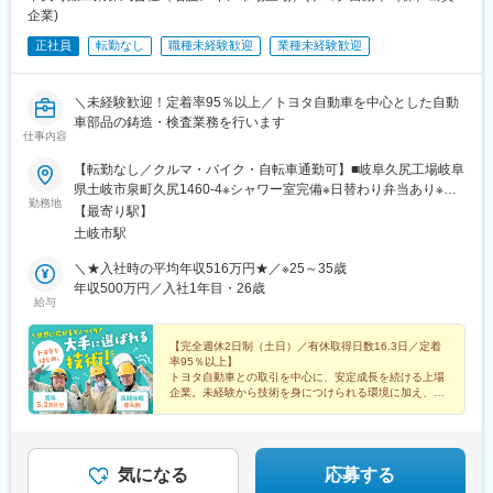
企業)
正社員
転勤なし
職種未経験歓迎
業種未経験歓迎
＼未経験歓迎！定着率95％以上／トヨタ自動車を中心とした自動
車部品の鋳造・検査業務を行います
仕事内容
【転勤なし／クルマ・バイク・自転車通勤可】■岐阜久尻工場岐阜
県土岐市泉町久尻1460-4※シャワー室完備※日替わり弁当あり※転
勤務地
勤はありません※受動喫煙対策：屋内原則禁煙（喫煙専用室設置あ
【最寄り駅】
り）
土岐市駅
＼★入社時の平均年収516万円★／※25～35歳
年収500万円／入社1年目・26歳
給与
【完全週休2日制（土日）／有休取得日数16.3日／定着
率95％以上】
トヨタ自動車との取引を中心に、安定成長を続ける上場
企業。未経験から技術を身につけられる環境に加え、土
日休み・残業月20時間と、働きやすさも整っています。
気になる
応募する