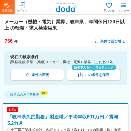
会員登録
ログイン
気になる
メニュー
メーカー（機械・電気）業界、岐阜県、年間休日120日以
上
の転職・求人検索結果
756
条件で並び替え
件
現在の検索条件
[勤務地]岐阜県 [業種]メーカー（機械・電気）業界 [こだわり条件ピックアップ]年間休日120日以上 [詳細条件](休日・働き方)年間休日120日以上
新着求人をいつでもチェック
条件の変更
この条件を保存
岐阜県
のみで募集中
NEW
「岐阜県久尻勤務」製造職／平均年収601万円／賞与
5.2カ月
中央可鍛工業株式会社（名証メイン市場上場）(トヨタ自動車（株）出資