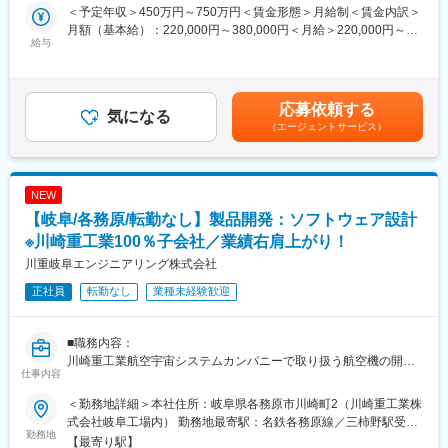
賞）
・国内外の特許侵害予防、無効資料調査等のクリアランス業務
＜予定年収＞450万円～750万円＜賃金形態＞月給制＜賃金内訳＞
・フィットネスジムや麻雀室などユニークな設備
・担当技術部門の特許戦略策定
月額（基本給）：220,000円～380,000円＜月給＞220,000円～
・当社がある岐阜県関市は愛知県犬山市・一宮市・小牧市から1時
・IPランドスケープ活動（知財分析結果の事業部・経営へ提供
給与
380,000円＜昇給有無＞有＜残業手当＞有＜給与補足＞※具体的な
間圏内で愛知在住の方も多数在籍しています。
等）
年収は選考試験合格後、相談に応じ決定します。※上記は目安とな
※住宅手当：賃貸世帯主7,500円 持家世帯主4,500円
・部内外における知財教育推進
り、給与詳細は経験やスキルを考慮し、決定します。■昇給：年1
回（4月）■賞与：年2回（7月、12月）／過去実績5ヶ月賃金はあ
応募依頼する
■本社工場（関工園）について：
■会社の強み：
気になる
くまでも目安の金額であり、選考を通じて上下する可能性があり
（エージェントサービス）
「社員がものづくりに誇りの持てる会社、ゆとりのある工場にし
◎油圧技術のトップランナー
ます。月給(月額)は固定手当を含めた表記です。
たい」
・衝撃や振動を油圧によって吸収・緩和するカヤバの技術は、自
という想いから生まれた本社工場（関工園）は工場でありなが
動車や二輪車・鉄道車両などの快適な乗り心地や安全走行に貢献
ら、緑豊かな公園、美術館、フィットネスジムも併設されてお
しています。
NEW
り、実現したい製品を自ら企画・開発し、ものづくりの楽しさを
・そのコア技術をもとに、電子制御・空気圧など多彩な技術を複
【岐阜/各務原/転勤なし】製品開発：ソフトウェア設計
忘れずに新しいことにトライできる環境が整っています。
合化して生み出すシステム製品には、油圧技術のトップを走るカ
ヤバの総合力が発揮されています。
※川崎重工業100％子会社／業績右肩上がり！
変更の範囲：会社の定める業務
川重岐阜エンジニアリング株式会社
◎5台に1台
正社員
転勤なし
業種未経験歓迎
・世界で走る自動車の約5台中1台にカヤバの自動車用ショックア
ブソーバが採用されており、そのシェアは世界トップクラス。
・米国や欧州だけでなくBRICs、VISTAなどの新興国に対して製
■職務内容：
品・技術・サービスを提供しています。
川崎重工業航空宇宙システムカンパニーで取り扱う航空機の開
・また様々な国で部品を供給できるよう、世界23ヶ国に生産・販
仕事内容
発・製造・運用を支えるため、以下のソフトウェアの設計・開発
売・サービス拠点を展開しています。
をお任せします。仕様調整、設計、コーディング、デバッグ、機
＜勤務地詳細＞本社住所：岐阜県各務原市川崎町2（川崎重工業株
能確認、納品及びアフターフォローまで一貫して担当します。
■働きやすさ：
式会社岐阜工場内） 勤務地最寄駅：名鉄各務原線／三柿野駅受動
・航空機開発時に使用する各種試験装置
勤務地
・入社3年後定着率90％以上、平均勤続年数15年以上
喫煙対策：その他（敷地内禁煙（屋内／屋外喫煙可能場所あ
【最寄り駅】