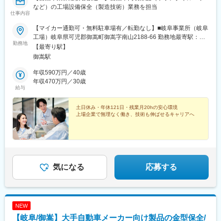
など）の工場設備保全（製造技術）業務を担当
仕事内容
【マイカー通勤可・無料駐車場有／転勤なし】■岐阜事業所（岐阜
工場）岐阜県可児郡御嵩町御嵩字南山2188-66 勤務地最寄駅：名
勤務地
鉄広見線／御嵩駅※受動喫煙対策：屋内全面禁煙
【最寄り駅】
御嵩駅
年収590万円／40歳
年収470万円／30歳
給与
土日休み・年休121日・残業月20hの安心環境
上場企業で無理なく働き、技術も伸ばせるキャリアへ
気になる
応募する
NEW
【岐阜/御嵩】大手自動車メーカー向け製品の金型保全/