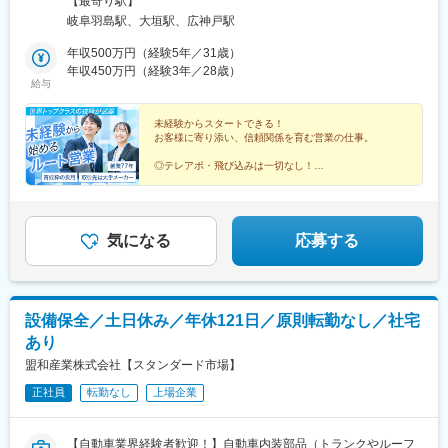
【最寄り駅】
場：岐阜県大垣市三塚町336-1大垣駅より車で5分■神戸工場：岐
岐阜羽島駅、大垣駅、広神戸駅
阜県安八郡神戸町下宮480-1大垣駅より車で13分
年収500万円（経験5年／31歳）
年収450万円（経験3年／28歳）
給与
未経験からスタートできる！
お客様に寄り添い、信頼関係を育む営業の仕事。
◎テレアポ・飛び込みは一切なし！
◎100社以上の大手メーカーと取引する安定企業
◎月給25万円～
◎完休2日制
◎金曜日はノー残業デー
◎平均勤続年数22.7年
気になる
応募する
設備保全／土日休み／年休121日／原則転勤なし／社宅
あり
盟和産業株式会社【スタンダード市場】
正社員
転勤なし
上場企業
【自動車業界経験者歓迎！】自動車内装部品（トランクやルーフ