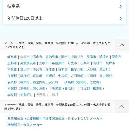
岐阜県
年間休日120日以上
メーカー（機械・電気）業界、岐阜県、年間休日120日以上の転職・求人情報をエ
リアで絞り込む
岐阜市
大垣市
高山市
多治見市
関市
中津川市
美濃市
瑞浪市
羽島市
恵那市
美濃加茂市
土岐市
各務原市
可児市
山県市
瑞穂市
飛騨市
本巣市
郡上市
下呂市
海津市
揖斐郡（揖斐川町、大野町、池田町）
加茂郡（坂祝町、富加町、川辺町、七宗町、八百津町、白川町、東白川村）
安八郡（神戸町、輪之内町、安八町）
羽島郡（岐南町、笠松町）
不破郡（垂井町、関ケ原町）
養老郡（養老町）
可児郡（御嵩町）
本巣郡（北方町）
大野郡（白川村）
メーカー（機械・電気）業界、岐阜県、年間休日120日以上の転職・求人情報を業
種で絞り込む
産業用装置（工作機械・半導体製造装置・ロボットなど）メーカー
機械部品・金型メーカー