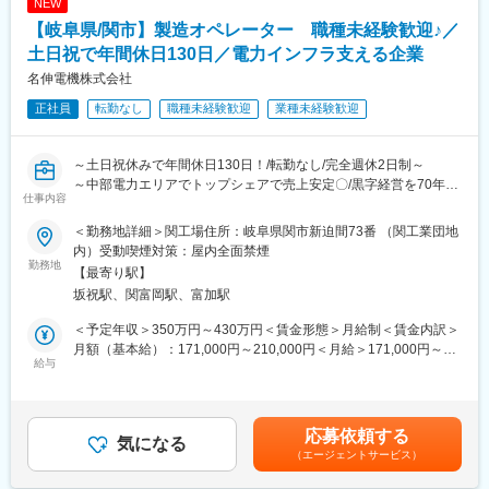
NEW
製品品質に直結する非常に重要な業務となります。
【岐阜県/関市】製造オペレーター 職種未経験歓迎♪／
■業務詳細
土日祝で年間休日130日／電力インフラ支える企業
金型の組付け、分解、刃先研磨、破損部品の組み換え
名伸電機株式会社
使用設備：平面研削盤、成形研磨機、ホイストクレーン、リフト
正社員
転勤なし
職種未経験歓迎
業種未経験歓迎
※作業により資格取得が必要となります。
＜入社後のイメージ＞
～土日祝休みで年間休日130日！/転勤なし/完全週休2日制～
入社後はOJTを中心に、先輩社員が作業を教えます。分からない
～中部電力エリアでトップシェアで売上安定〇/黒字経営を70年間
ことはすぐに相談できる風土が根付いていますので、経験の浅い
仕事内容
維持～
方でも安心です。
＜勤務地詳細＞関工場住所：岐阜県関市新迫間73番 （関工業団地
■仕事内容：
■働き方・就業環境
内）受動喫煙対策：屋内全面禁煙
中部電力などの電力会社向けに電柱や電線で使用するカバーの製
勤務地
配属先は塑性加工技術2係（7名）。係は小型～中型までの金型メ
【最寄り駅】
造を担当いただきます。
ンテナンスを行う型保全1班と大型の金型メンテナンスを行う型保
坂祝駅、関富岡駅、富加駅
全2班に分かれていますので、従事する内容に応じての配属となり
■作業内容：
ます。
＜予定年収＞350万円～430万円＜賃金形態＞月給制＜賃金内訳＞
覚えやすい作業！初めての方でも安心ください！
若手社員も年配の社員も、チームで協力しながら業務を進めてい
月額（基本給）：171,000円～210,000円＜月給＞171,000円～
・機械に材料を投入
給与
ます。
210,000円＜昇給有無＞有＜残業手当＞有＜給与補足＞■昇給：年
・機械を操作により製品加工
隔週で日勤・夜勤の交替勤務がありますが、その分しっかりと手
1回■賞与：年2回賃金はあくまでも目安の金額であり、選考を通
・加工後の製品を検査
当が支給されます。
じて上下する可能性があります。月給(月額)は固定手当を含めた表
・梱包して出荷準備
記です。
応募依頼する
・その他、製造に関する業務
気になる
■キャリアパス：金型を取り扱うスペシャリストとして技術を突き
（エージェントサービス）
詰めていただくキャリア形成も可能です。
■やりがい：