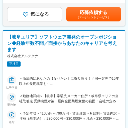
お客様との仕様打合せや現地でのシステムカスタマイズも発生す
■当社について
円（一律手当を含む）＜昇給有無＞有＜残業手当＞有＜給与補足
るため、社内でのデスクワークが6割、お客様先での業務が4割ほ
当社は内視鏡手術支援ロボット「ダビンチサージカルシステム」
＞※給与詳細は、年齢・スキルを考慮し決定します。■昇給：年1
応募依頼する
どとなります。また、外部のITベンダーとの打ち合わせ等もある
の販売・保守・トレーニングを手がける医療機器メーカーです。
気になる
回■賞与：年2回賃金はあくまでも目安の金額であり、選考を通じ
（エージェントサービス）
ため、関係者が多いのも当職種の特徴の一つとなります。
ダビンチは高倍率3DHD映像、手ぶれ補正、手首以上の可動域を
て上下する可能性があります。月給(月額)は固定手当を含めた表記
最初は一つの製品を担当いただきシステムと製品専門性を高めて
備えた鉗子により、外科医の精密な操作を支援し、低侵襲手術を
です。
頂きますが、経験に応じて他のシステムや対応範囲を広げて頂き
可能にします。インテュイティブは世界累計2700万件以上の手術
ます。
実績や継続的な製品革新（最新のda Vinci 5など）により、圧倒的
【岐阜エリア】ソフトウェア開発のオープンポジショ
な市場シェアと技術優位性を維持しており、世界的に高いシェア
ン◆経験年数不問／面接からあなたのキャリアを考え
【ポジションの魅力】
を誇るリーディングカンパニーです。
ます
・長期間の研修を用意しているため職種未経験＆技術的な知識が
全く無い方でも立ち上りが可能となっております。
変更の範囲：会社の定める業務
株式会社アルテクナ
・業界トップクラスの調剤システムやIoT製品を扱っており、業務
正社員
を通して最新の技術に触れることが可能です。
・正社員登用は前提の採用です。就業態度に問題がなければ原則
登用となり、業界トップクラスシェアを誇る優良企業の正社員と
～徹底的にあなたの【なりたい】に寄り添う！／同一客先で15年
して安定就業が可能です。（登用率98%、試験ノルマなし）
以上の長期就業も～
仕事内容
【同社の魅力】
■業務内容
◆医療業界に貢献：
＜勤務地詳細＞【岐阜】常駐先メーカー住所：岐阜県エリアの当
岐阜近隣エリアの大手企業を中心に、多種多様な案件の中からご
最新のIoT技術に注力しており、これまで人の手でアナログに行わ
社取引先 受動喫煙対策：屋内全面禁煙変更の範囲：会社の定める
自身の目指す領域に合致する案件を選び、ご紹介します。
勤務地
れていた薬剤管理を、全自動で管理、調整、計測、分包まで対応
事業所
◎案件例
可能にしました。当社の製品やシステムが、24時間止めてはなら
＜予定年収＞410万円～700万円＜賃金形態＞月給制＜賃金内訳＞
Iot化に伴う環境構築/基幹システムとのAPI連携/工作機械ソフトウ
ない医療現場の安心安全や、医療従事者の負担軽減に大きく貢献
月額（基本給）：230,000円～330,000円＜月給＞230,000円～
ェア開発/航空機関連システム開発/Java、oracleを用いた生産課管
しています。
給与
330,000円＜昇給有無＞有＜残業手当＞有＜給与補足＞※前職、経
理システム開発/マーケティングデータ分析/BIツールデータ活用
◆高いシェアを持つ製品：