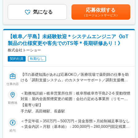
的なインセンティブの金額です。賃金はあくまでも目安の金額で
をはじめとする様々な情報提供を行うことにより、利用のさらな
・有給平均取得：約16日
あり、選考を通じて上下する可能性があります。月給(月額)は固定
る促進に繋げます。
応募依頼する
気になる
手当を含めた表記です。
※泌尿器科では同社製品を使っているものの他の科で使って頂けて
（エージェントサービス）
■通勤について（実際のエリア）
いない場合など、使用経験の無い医師へのアプローチを含む
多くの社員が以下エリアから通勤しています：
◇外科医、医療スタッフとのダビンチ手術に関するMTG、ダヴィ
関市、岐阜市、山県市、美濃加茂市、可児市、犬山市、美濃市、
ンチを使用した手術への立会い
郡上市、各務原市
【岐阜／芋島】未経験歓迎＊システムエンジニア《IoT
◇サーティフィケイト（手術用ロボット"ダビンチシステム"を使用
・車通勤OK（無料駐車場完備）
するための認定証）取得サポート。同社製品の適性使用のための
製品の仕様変更や客先でのTS等＊長期研修あり！》
・ガソリン代支給
医療従者とのトレーニング。
株式会社トーショー
★女性ももちろん活躍できます！★
■働き方
契約社員
転勤なし
2019年3年に関市より「女性が働きやすい職場認定」を受けまし
エリア担当として、ホームオフィスで営業するスタイルです。定
た。
期的に上司との同行営業、チームミーティング等を開催していま
※女性社員のインタビュー
【ITの基礎知識があれば応募OK◎／医療現場で薬剤師の仕事を助
す。
https://www.daidoplainbearings.com/recruit/staff/interview01/
ける「調剤支援システム」のカスタマーサポート／調剤支援機
基本的に土日祝休みとなりますが、医師へのトレーニング等で休
仕事内容
器・システムで総合病院でのシェアNo.1】
日出勤が発生する可能性があります。
変更の範囲：会社の定める業務
※手術立ち合い頻度は平均週2回程度（担当施設によって変動しま
＜勤務地詳細＞岐阜営業所住所：岐阜県岐阜市芋島2-2-6 受動喫煙
【はじめに】
す）です。
対策：屋内全面禁煙変更の範囲：会社の定める事業所（リモート
当ポジションは自社販売している大型IoT製品や薬剤システムの運
勤務地
ワーク含む）
【最寄り駅】
用～保守を担うシステムエンジニア職となっております。未経験
■入社後研修
手力駅、高田橋駅、長森駅
からチャレンジできる事に加えて、メーカー直雇用という貴重な
入社後3か月はトレーニングセンター、またはリモートにて研修を
求人となっております。IT領域へキャリアチェンジされたい方歓
行います。製品のことだけでなく、術式についてのことなど細か
＜予定年収＞350万円～500万円＜賃金形態＞月給制補足事項なし
迎しております！
く研修を行っていきます。自信を持って現場に行けるようフォロ
＜賃金内訳＞月額（基本給）：200,000円～280,000円固定残業手
ーしていきますのでご安心ください。
給与
当/月：40,000円～70,000円（固定残業時間33時間0分/月）超過し
【業務内容】
た時間外労働の残業手当は追加支給＜月給＞240,000円～350,000