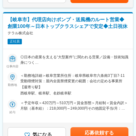
リニューアル等による省エネやシステム提案も行っています。
【総務業務】
今後は、DXの加速により、お客様が使用されている三菱製品の遠
・持株会の運営事務（加入・退会手続き案内 等）
隔監視や顧客管理システムを通じて、ワンストップソリューショ
・安全・環境管理のサポート（各種書類作成・提出 等）
ンの実現を目指します。
【岐阜市】代理店向けポンプ・送風機のルート営業◆
創業100年～日本トップクラスシェアで安定◆土日祝休
■働き方：
変更の範囲：会社の定める業務
・月平均残業：15時間程
テラル株式会社
・年休121日（土日）
正社員
・フレックスあり
※試用期間中はフレックスタイム制利用不可
◎日本の産業を支える“大型案件”に関われる営業／設備・技術知識
■当社について：
身につく
当社は、2013年10月、KYB株式会社（現 カヤバ株式会社）は二
仕事内容
◎創業100年以上・業界トップクラスの安定基盤／スキルとキャ
輪部門を会社分割し、ヤマハ発動機株式会社も出資することで合
リアを構築
＜勤務地詳細＞岐阜営業所住所：岐阜県岐阜市六条南3丁目7-11
弁会社「カヤバモーターサイクルサスペンション株式会社」略称
受動喫煙対策：屋内全面禁煙変更の範囲：会社の定める事業所
「KMS」を設立。油圧機器の専門メーカー、カヤバと母機メーカ
■業務概要：
勤務地
ーのヤマハ発動機社の合弁によりコストを抑えるだけではなく、
【最寄り駅】
水を送るポンプや風を送るファンなどの製造・販売を行なってい
世界トップクラスの性能、品質にこだわった新しいチャレンジを
西岐阜駅、岐阜駅、名鉄岐阜駅
る当社にて、代理店に対しての販売交渉や関係構築をお任せしま
世界に発信していく二輪車サスペンションメーカーとして誕生し
す。
＜予定年収＞420万円～510万円＜賃金形態＞月給制＜賃金内訳＞
ました。
月額（基本給）：218,000円～249,000円その他固定手当/月：
▼取引先への定期訪問
給与
39,000円～67,000円＜月給＞257,000円～316,000円＜昇給有無
■シェア拡大に向けた取り組み：
約9割のお客様が既存のお客様です。代理店の方に当社を選んでい
＞有＜残業手当＞有＜給与補足＞■その他固定手当：固定残業手当
当社ではシェアの拡大に向けた取り組みの一つとして二輪車の最
ただけるように、担当する数十社に対して多い時で週に1～2回、
として月19～27時間分、3万9千～6万7千円を支給※超過した分は
高峰「Moto GP」に挑戦をしています。世界で注目されるロード
少なくとも月に1回、訪問し現状を確認していきます！
追加支給■昇給：年1回（6月）■賞与：年2回（7・12月）■年収モ
レースで知名度を上げる事はシェア獲得に向けた大きなチャレン
応募依頼する
▼ヒアリング～提案
気になる
デル：年収460万円／32歳 経験7年／月給30万円年収640万円／