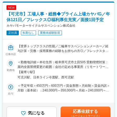
・担当エリア：片道1～1.5時間の範囲がメイン
「油化電子」と製造管理技術、加飾技術が強みの「ダイアモール
※時期により、エアコン（4～10月）や給湯機（冬場）がメインと
ディング」が統合し2019年4月に発足した企業です。
NEW
なります。
【可児市】工場人事・総務◆プライム上場カヤバG／年
現場での技術情報は社用iPadで確認でき、技術支援部署からのサ
変更の範囲：本文参照
ポート体制も万全です。
休121日／フレックス◎福利厚生充実／面接1回予定
カヤバモーターサイクルサスペンション株式会社
■キャリアパス：
正社員
転勤なし
業種未経験歓迎
経験を積み、数字に強い方は営業（業務）職、技術を突き詰めた
い方は製作所窓口の技術職、またはサービスステーション所長代
理・所長などの管理職へ進む道があります。
【世界トップクラスの性能／二輪車サスペンションメーカー／給
与計算・労務・採用業務の経験をお持ちの方◎／フレックスタイ
■ポジションの魅力：
仕事内容
ム制度／MotoGP参戦で技術挑戦／カヤバ×ヤマハ合弁／専門性を
三菱電機グループの一員として、地域のお客様に密着し、確かな
高める環境／最先端モビリティ開発／安全・快適な乗り心地提
技術で暮らしをサポートします。また、現場で得た品質情報を設
＜勤務地詳細＞本社住所：岐阜県可児市土田505 受動喫煙対策：
供】
計・工場へフィードバックし、三菱電機製品の品質維持と開発に
屋内全面禁煙変更の範囲：会社の定める事業所（リモートワーク
勤務地
直接貢献できる重要な役割です。
含む）
【最寄り駅】
■業務内容：
早い方で1か月、長くても半年程度で独り立ちできるよう、先輩社
可児川駅、日本ライン今渡駅、西可児駅
当社の管理部において、人事および総務に関する業務を担当して
員によるOJTと、定期的な技術研修や資格取得支援により、着実
いただきます。
に成長できます。
＜予定年収＞450万円～600万円＜賃金形態＞月給制＜賃金内訳＞
月額（基本給）：240,000円～350,000円＜月給＞240,000円～
【人事業務】
給与
■部署ミッション：
350,000円＜昇給有無＞有＜残業手当＞有＜給与補足＞■昇給：1
・給与計算（給与計算ソフトを使用）
三菱電機製品をご愛用いただいているお客様に直接訪問すること
回/年（4月）■賞与：2回/年（7月・12月） ※前年度実績5.0ヵ月
・社会保険事務（加入・喪失手続き、申請書類の作成・提出
で、お客様の意見を今後の三菱電機製品の開発や品質維持に活か
分賃金はあくまでも目安の金額であり、選考を通じて上下する可
等）
す重要な役割を担っています。また、カーボンニュートラルなど
能性があります。月給(月額)は固定手当を含めた表記です。
応募依頼する
・在籍管理（入退社手続き、勤怠データ確認 等）
気になる
脱炭素社会の実現に向けて取り組みを積極的に行っており、製品
（エージェントサービス）
・採用業務（求人作成、応募受付、面接調整 等）