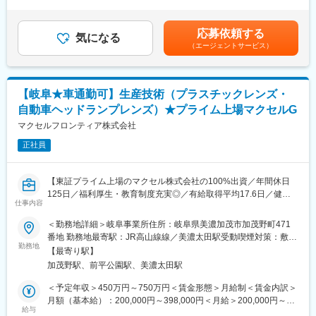
験、能力、年齢などを考慮の上で決定します■賞与:年2回支給（前
など
調剤というニッチな分野で、業界トップクラスのシェアを誇る製
年度実績：計４ヶ月）■モデル年収：25歳420万円/30歳460万
品が多数あります。寡占市場だからこそ、競合製品を使っている
円/35歳(主任)505万円（基本給＋賞与＋残業代を含む）※大卒理
■エンジニアファースト
応募依頼する
顧客からいかにシェアを獲得するか試行錯誤する面白さがありま
気になる
系・22歳入社の事例賃金はあくまでも目安の金額であり、選考を
社長が元技術者という事もあり、技術者をとても大切する会社で
（エージェントサービス）
す。
通じて上下する可能性があります。月給(月額)は固定手当を含めた
す。 当社では「入社後の活躍」を目的に、採用～入社後までエン
表記です。
ジニアの方と向き合う体制を整えています。
変更の範囲：会社の定める業務
【岐阜★車通勤可】生産技術（プラスチックレンズ・
面接では配属先案件を熟知している営業が対応し、ご希望が叶う
配属先候補を提示。また入社後も専属担当がキャリアサポート的
自動車ヘッドランプレンズ）★プライム上場マクセルG
な面も含めみなさんをサポートします。営業一人が担当するエン
マクセルフロンティア株式会社
ジニアは20～30人とフォローが行き届く体制です。
正社員
当社では一人一人のキャリアを大事にしており、新たなキャリア
の希望があれば、客先への打診や新規案件の獲得などあなたのキ
【東証プライム上場のマクセル株式会社の100%出資／年間休日
ャリア実現に向け営業が伴走します！
125日／福利厚生・教育制度充実◎／有給取得平均17.6日／健康
※フォロー詳細は「選考方法欄」をご確認ください
仕事内容
経営優良法人／自動車の安全・安心(交通事故ゼロ)な社会の実現に
欠かせない、将来性のあるやりがいの大きい仕事】
■企業の特徴
＜勤務地詳細＞岐阜事業所住所：岐阜県美濃加茂市加茂野町471
■業務内容：
<幅広い技術のスキルアップ>
番地 勤務地最寄駅：JR高山線線／美濃太田駅受動喫煙対策：敷地
当社で自動化・省人化設備・治具の開発業務を担当していただき
これまで600社以上、5000件以上の実績がある当社では、上流工
勤務地
内喫煙可能場所あり変更の範囲：会社の定める事業所
【最寄り駅】
ます。プラスチックレンズ成形の生産性を向上させる設備の構
程の案件を中心に実に幅広い案件をお預かりしています。また
加茂野駅、前平公園駅、美濃太田駅
想、設計、立ち上げまで携わることができます。
「委託業務」及び「受託開発」の拡大を図っており、様々な選択
■業務詳細：
肢の中から希望を踏まえたスキルやキャリアに合ったプロジェク
＜予定年収＞450万円～750万円＜賃金形態＞月給制＜賃金内訳＞
自社開発設備の仕様構想、リスクアセスメント、詳細設計、調
トに参画できます。
月額（基本給）：200,000円～398,000円＜月給＞200,000円～
達、製作、デバッグ、立ち上げおよび、開発に必要な投資の提案
給与
398,000円＜昇給有無＞有＜残業手当＞有＜給与補足＞※給与詳細