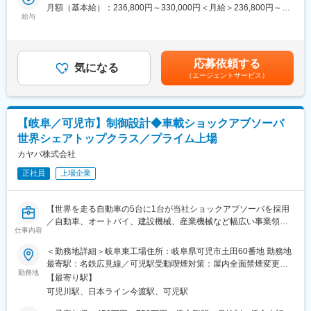
・アルミ形材の切断、曲げ、溶接、機械、仕上げ
月額（基本給）：236,800円～330,000円＜月給＞236,800円～
も可能です。
・NC加工、表面処理及び部品取付加工 等
給与
330,000円＜昇給有無＞有＜残業手当＞有＜給与補足＞※経験、ス
キル、年齢を考慮の上、当社規定により優遇※４年連続ベースアッ
■自由な働き方：
■未経験歓迎◎：
プ実施■昇給：年1回■賞与：年2回（約3.72か月分）賃金はあくま
当社では社員の働きやすい環境づくりに力を入れています。その
入社後、まずはアルミの材料を切断やプレス作業などの簡単な業
でも目安の金額であり、選考を通じて上下する可能性がありま
ため、年間休日の確保はもちろん、有給消化率80％以上、有給の
応募依頼する
務からお任せし、希望や適性を見ながら徐々に仕事をお任せしま
気になる
す。月給(月額)は固定手当を含めた表記です。
取得も全日、半日、時間単位と個人の都合に合わせて取得できま
（エージェントサービス）
す。文理問わず未経験で入社された方も活躍中！
す。
業務や安全に支障のない範囲で、髪色、ネイル、アクセサリーは
■仕事のやりがい：
自由です。
◎鉄道車両の窓のメーカーは少なく、通勤電車や観光列車などの
【岐阜／可児市】制御設計◆車載ショックアブソーバ
鉄道や路線バスに採用されています。ドアについても鉄道やバス
■安定性：
世界シェアトップクラス／プライム上場
に採用されており、自分の手掛けた製品を目にすることができま
戦後間もない1954年に、いち早く鉄道車両用アルミ窓を開発。以
す！
カヤバ株式会社
降、アルミ製の乗物用窓を専門的に作っている企業は世界的にも
◎鉄道業界では同じ車両を大量生産することがないため、多様な
めずらしく、業界のパイオニア的存在として、JR各社をはじめ全
正社員
上場企業
窓を製造するため飽きない面白さがあります。
国で活躍しています。
普段利用する通勤電車や路線バスをはじめ、新幹線や、メディア
■研修体制：
で話題になる豪華列車など、様々な車両に採用されています。
【世界を走る自動車の5台に1台が当社ショックアブソーバを採用
未経験の場合は数日の座学研修後、年齢の近い先輩社員がついて
／自動車、オートバイ、建設機械、産業機械など幅広い事業領域
１ヶ月程度のOJTにて業務に慣れていただきます。
仕事内容
変更の範囲：会社の定める業務
を誇る独立系総合油圧機器メーカー】
他にも資格取得支援制度や社内外の研修制度もあり、スキルアッ
＜勤務地詳細＞岐阜東工場住所：岐阜県可児市土田60番地 勤務地
プができる環境です。
■業務内容：
最寄駅：名鉄広見線／可児駅受動喫煙対策：屋内全面禁煙変更の
当社、岐阜東工場で下記のような業務をお任せします。
勤務地
範囲：会社の定める事業所（リモートワーク含む）
■キャリアアップ・チェンジ：
【最寄り駅】
能力評価により、高校卒の方で3年目で役付きになった実績もあり
可児川駅、日本ライン今渡駅、可児駅
・生産設備、評価用設備の制御設計（ハード、ソフト）および試
ます。また、状況に寄りますが、他の製造部署に手を上げること
運転調整、立上げ