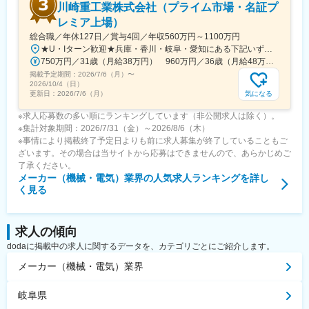
川崎重工業株式会社（プライム市場・名証プ
レミア上場）
総合職／年休127日／賞与4回／年収560万円～1100万円
★U・Iターン歓迎★兵庫・香川・岐阜・愛知にある下記いずれかの事業所・神戸工場／兵庫県神戸市中央区・西神工場／兵庫県神戸市西区・西神戸工場／兵庫県神戸市西区・明石工場／兵庫県明石市・播磨工場／兵庫県加古郡・岐阜工場／岐阜県各務原市・名古屋第一工場／愛知県弥富市・名古屋第二工場／愛知県海部郡・坂出工場／香川県坂出市・神戸本社／兵庫県神戸市中央区・東京本社／東京都港区 など※受動喫煙対策実施
750万円／31歳（月給38万円） 960万円／36歳（月給48万円）
掲載予定期間：
2026/7/6（月）
〜
2026/10/4（日）
気になる
更新日：
2026/7/6（月）
※求人応募数の多い順にランキングしています（非公開求人は除く）。
※集計対象期間：2026/7/31（金）～2026/8/6（木）
※事情により掲載終了予定日よりも前に求人募集が終了していることもご
ざいます。その場合は当サイトから応募はできませんので、あらかじめご
了承ください。
メーカー（機械・電気）業界
の人気求人ランキングを詳し
く見る
求人の傾向
dodaに掲載中の求人に関するデータを、カテゴリごとにご紹介します。
メーカー（機械・電気）業界
岐阜県