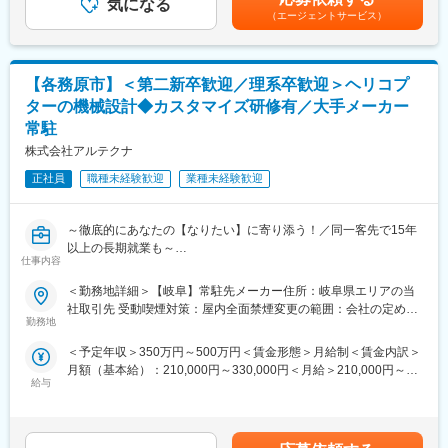
気になる
＋残業代を含む）賃金はあくまでも目安の金額であり、選考を通
配属先の企業様では、約15名のアルテクナ社員が活躍中で、本業
（エージェントサービス）
◎製造スタッフは30代前半までが約半分
じて上下する可能性があります。月給(月額)は固定手当を含めた表
務では40代前半の先輩1名が活躍しています。面倒見の良いベテ
◎一緒に食事に行くなど和気あいあいとした雰囲気
記です。
ラン社員から若手社員まで様々なメンバーが在籍しており、同一
◎チームごとに改善業務にも取り組み
配属先のメンバーたちで2～3か月に一度食事会を開くなど、和気
◎先輩社員も一緒に考えてくれ相談しやすい環境
【各務原市】＜第二新卒歓迎／理系卒歓迎＞ヘリコプ
あいあいとした雰囲気です。
◎資格の費用補助制度を利用して、機械検査技能士など、33個資
ターの機械設計◆カスタマイズ研修有／大手メーカー
格を取得した方も！
■教育体制
◎バーベキューなどの催しもあり、親睦を深める機会も多い
常駐
機械・電気・ソフト等各分野における教育の専門部隊 (プロ講師)
株式会社アルテクナ
が社内常駐！マンツーマンでのオンライン研修で、あなたのスキ
ルレベルに個別カスタマイズした研修をご用意しています。1～2
正社員
■当社の安定性：
職種未経験歓迎
業種未経験歓迎
カ月の研修を経て、就業先で不安なく活躍いただくための土台づ
当社は、岐阜県多治見市に本社を構える自動車部品メーカーで、
くりをサポートします。
主に灰皿、カップホルダー、小物入れ、コインボックス、オイル
～徹底的にあなたの【なりたい】に寄り添う！／同一客先で15年
キャップなどの内装部品を製造しています。
■エンジニアファースト
以上の長期就業も～
2000年には小島プレス工業から設計部門の人材を受け入れ、製品
仕事内容
社長が元技術者という事もあり、技術者をとても大切する会社で
設計・開発力を強化。レクサスに使用する部品などを安定生産し
す。 当社では「入社後の活躍」を目的に、採用～入社後までエン
■業務概要
ており、売り上げ好調。
＜勤務地詳細＞【岐阜】常駐先メーカー住所：岐阜県エリアの当
ジニアの方と向き合う体制を整えています。
当社のお客様先（航空宇宙関連など、幅広く手掛けている大手メ
会社の売り上げを社員に返したいという思いから、快適な新工場
社取引先 受動喫煙対策：屋内全面禁煙変更の範囲：会社の定める
面接では配属先案件を熟知している営業が対応し、ご希望が叶う
ーカー）に常駐し、機械設計をご担当いただきます。（使用ソフ
勤務地
の設立や福利厚生に力を入れています。
事業所
配属先候補を提示。また入社後も専属担当がキャリアサポート的
ト：CATIAV5）
＜予定年収＞350万円～500万円＜賃金形態＞月給制＜賃金内訳＞
な面も含めみなさんをサポートします。営業一人が担当するエン
未経験から習得できる教育環境があるため安心してご応募くださ
変更の範囲：会社の定める業務
月額（基本給）：210,000円～330,000円＜月給＞210,000円～
ジニアは20～30人とフォローが行き届く体制です。
い。
給与
330,000円＜昇給有無＞有＜残業手当＞有＜給与補足＞※前職、経
当社では一人一人のキャリアを大事にしており、新たなキャリア
験、能力、年齢などを考慮の上で決定します■賞与:年2回支給（前
の希望があれば、客先への打診や新規案件の獲得などあなたのキ
■業務詳細
年度実績：計４ヶ月）■モデル年収：25歳420万円/30歳460万
ャリア実現に向け営業が伴走します！※フォロー詳細は「選考方法
・ヘリコプターの胴体設計
円/35歳(主任)505万円（基本給＋賞与＋残業30h/月相当分）※大卒
欄」をご確認ください
・ヘリコプターのプロペラ設計