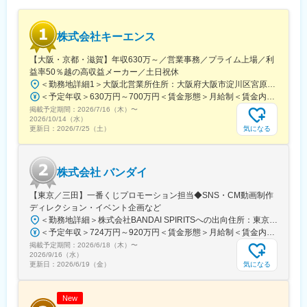
・男女、人種を問わず、どのライフステージでも社員が能力を発
揮できるよう環境づくりに取り組んでいます。
株式会社キーエンス
■就業環境／研修制度の一例：
【大阪・京都・滋賀】年収630万～／営業事務／プライム上場／利
◎ワークライフバランス支援
益率50％越の高収益メーカー／土日祝休
・コアタイムなしのフレックス制度
＜勤務地詳細1＞大阪北営業所住所：大阪府大阪市淀川区宮原3-5-36 新大阪トラストタワー勤務地最寄駅：新大阪駅受動喫煙対策：敷地内喫煙可能場所あり＜勤務地詳細2＞京都営業所住所：京都府京都市下京区四条通室町東入函谷鉾町101 アーバンネット四条烏丸ビル受動喫煙対策：屋内全面禁煙＜勤務地詳細3＞滋賀営業所住所：滋賀県大津市中央2-2-6 受動喫煙対策：屋内全面禁煙変更の範囲：会社の定める事業所
・テレワークの導入
＜予定年収＞630万円～700万円＜賃金形態＞月給制＜賃金内訳＞月額（基本給）：279,000円～281,000円＜月給＞279,000円～281,000円＜昇給有無＞有＜残業手当＞有＜給与補足＞上記は入社初年度の想定年収です。※月給の金額とは別で、残業代、業績賞与支給有り※賞与：年4回、昇給：年1～2回※経験・能力等を考慮の上、同社規定により待遇を決定します※年収は会社業績によって変動することがあります賃金はあくまでも目安の金額であり、選考を通じて上下する可能性があります。月給(月額)は固定手当を含めた表記です。
・配偶者転勤休職、介護休職、ボランティア休職
掲載予定期間：
・有給残余日数積立制度
2026/7/16（木）
〜
2026/10/14（水）
◎研修制度
気になる
更新日：
2026/7/25（土）
・50コースにおよぶ技術者教育
・海外研修もある語学教育
・海外赴任前研修
株式会社 バンダイ
・階層別教育、OA教育
【東京／三田】一番くじプロモーション担当◆SNS・CM動画制作
変更の範囲：会社の定める業務
ディレクション・イベント企画など
＜勤務地詳細＞株式会社BANDAI SPIRITSへの出向住所：東京都港区三田3‐5‐19 住友不動産東京三田ガーデンタワー受動喫煙対策：屋内全面禁煙変更の範囲：会社の定める事業所
＜予定年収＞724万円～920万円＜賃金形態＞月給制＜賃金内訳＞月額（基本給）：315,000円～400,000円＜月給＞315,000円～400,000円＜昇給有無＞有＜残業手当＞有＜給与補足＞※役職と給与は、経験・能力などを考慮し最終決定■昇給：年1回■賞与：年1回■年収例（一般）759万円／中途入社2年目／月給33万円＋時間外手当（30時間）＋賞与■年収例（チーフ）920万円／中途入社2年目／月給40万円＋時間外手当（30時間）＋賞与賃金はあくまでも目安の金額であり、選考を通じて上下する可能性があります。月給(月額)は固定手当を含めた表記です。
掲載予定期間：
2026/6/18（木）
〜
2026/9/16（水）
気になる
更新日：
2026/6/19（金）
New