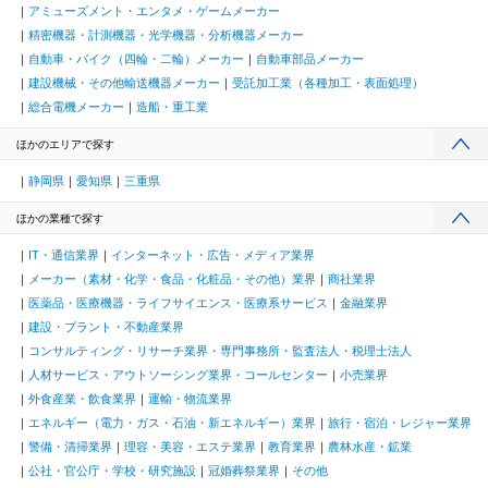
アミューズメント・エンタメ・ゲームメーカー
精密機器・計測機器・光学機器・分析機器メーカー
自動車・バイク（四輪・二輪）メーカー
自動車部品メーカー
建設機械・その他輸送機器メーカー
受託加工業（各種加工・表面処理）
総合電機メーカー
造船・重工業
ほかのエリアで探す
静岡県
愛知県
三重県
ほかの業種で探す
IT・通信業界
インターネット・広告・メディア業界
メーカー（素材・化学・食品・化粧品・その他）業界
商社業界
医薬品・医療機器・ライフサイエンス・医療系サービス
金融業界
建設・プラント・不動産業界
コンサルティング・リサーチ業界・専門事務所・監査法人・税理士法人
人材サービス・アウトソーシング業界・コールセンター
小売業界
外食産業・飲食業界
運輸・物流業界
エネルギー（電力・ガス・石油・新エネルギー）業界
旅行・宿泊・レジャー業界
警備・清掃業界
理容・美容・エステ業界
教育業界
農林水産・鉱業
公社・官公庁・学校・研究施設
冠婚葬祭業界
その他