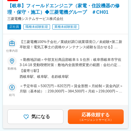
・車載光学関連:オーバーレイパネル(軽量/低価格/三次元)
【岐阜】フィールドエンジニア（家電・住設機器の修
・メーターパネル・車内照明(光学シミュレーション/多色成形+後
■就業環境
加工にて高品質)
理・保守・施工）◆三菱電機グループ ＃CH01
年間休日120日、残業月20時間程度、転勤なし。産休・育休制度
・家電:カメラ/ロボ等(様々な成形技法で要望に合う製作可能)
や住宅手当、家族手当など福利厚生も整っています。
三菱電機システムサービス株式会社
・その他:高性能帯電防止製品(カーボンナノチューブ特性から高精
正社員
職種未経験歓迎
業種未経験歓迎
度
■想定されるキャリアパス
将来的には管理職やマネジメントポジションへのキャリアアップ
■キャリアイメージ：
も可能です。
【三菱電機100%子会社／業績好調◎就業環境◎／未経験×第二新
設計～量産まで一連の業務が経験できるため、幅広いスキルを身
卒歓迎！電気工事士の資格やメンテナンス経験を活かせる】
に着けることができます。まずは既存顧客のフォローアップから
■企業の特徴/魅力
仕事内容
■業務内容：
入って頂きますが、将来的には新規テーマや新規事業の立上げに
高い技術力と幅広い業界との取引実績を誇るプリント配線板総合
一般家庭や店舗・オフィスなどを訪問し、生活に欠かせない家電
も関わって頂き、さらにその先は経営層を担って頂くことを期待
＜勤務地詳細＞中部支社商品部岐阜ＳＳ住所：岐阜県岐阜市宇佐
メーカーです。
製品や業務用空調（エアコン）などの修理・保守点検・コンサル
します。
3-14-18 受動喫煙対策：敷地内全面禁煙変更の範囲：会社の定め
ティング業務をお任せします。三菱電機グループならではの高い
勤務地
る事業所
変更の範囲：会社の定める業務
【最寄り駅】
技術力と、経験で培ったノウハウを活かし、お客様の生活環境を
■配属先情報：
西岐阜駅、岐阜駅、名鉄岐阜駅
より快適にするための提案にも力を入れています。
車載・光学モールド事業部:10名(開発7名/業務3名)
機能モールド事業部(家電やアミューズメント他):15名(開発12名/
＜予定年収＞530万円～820万円＜賃金形態＞月給制＜賃金内訳＞
■業務詳細：
業務3名)
月額（基本給）：239,000円～384,500円＜月給＞239,000円～
・家電製品および業務用空調の修理・保守点検・コンサルティン
給与
※製造部門は別
384,500円＜昇給有無＞有＜残業手当＞有＜給与補足＞※経験、年
グ業務
齢、能力を考慮の上、当社規定により決定いたします。■賞与：年
（エアコンの修理で、修理作業は機器内に限定され、建物側の工
■同社について：
2回（2026年度実績：6.2ヶ月）■昇給：有＜キャリアUPイメージ
事は含みません）
三菱ケミカルの研究開発力を根底に、「原材料開発の部隊も自社
＞例：課長補佐：年収930万円～賃金はあくまでも目安の金額で
応募依頼する
・故障状況に応じて新製品への入れ替えや定期点検（フロンなど
気になる
で」有しています。また、製品シュミレーション機能も有し、顧
あり、選考を通じて上下する可能性があります。月給(月額)は固定
（エージェントサービス）
の法定点検やクリーニング等）の提案を行います。
客の要望への対応の幅が広く、付加価値の高い提案が可能です。
手当を含めた表記です。
・担当数：1日あたり5～6件（内容により異なります）
【当社について】高分子複合技術、精密加工技術等を強みに持つ