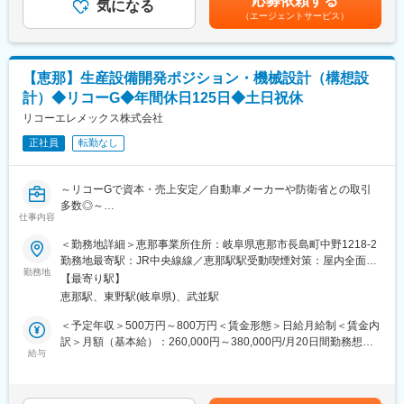
応募依頼する
具体的には以下の通りです。
気になる
考を通じて上下する可能性があります。賃金はあくまでも目安の
ベテラン社員もいますので、分からない事はすぐに質問できる環
（エージェントサービス）
・センサ（磁気センサ、画像、X線CT 等）
金額であり、選考を通じて上下する可能性があります。月給(月額)
境です。
・アナログ／デジタル回路設計
は固定手当を含めた表記です。
★計画有給制度があり、お互いに休みやすい環境で、メリハリつ
・センサ信号のノイズ対策
けて働けます。
・フィルタリング
【恵那】生産設備開発ポジション・機械設計（構想設
・信号処理アルゴリズム設計
■当社について：
計）◆リコーG◆年間休日125日◆土日祝休
・制御系（PLC、組込、制御回路）とのインターフェース設計
創業から100年以上、当社が手掛けるポンプや送風機は、お客様
・新規装置のシステム仕様策定／電気・電子構成設計
リコーエレメックス株式会社
から確固たる信頼をいただき、日本でトップクラスのシェアを誇
・技術トラブル発生時の原因解析・技術判断
っています。
正社員
転勤なし
・協力会社（外注先）との技術折衝・仕様調整
オフィスビル・官公庁・マンション・大規模商業施設や駅・産業
※役割比重
設備などの「水と空気」を守っているため、建物がある限り、ニ
技術者としての設計・開発業務：約75％
ーズは途絶えません。
～リコーGで資本・売上安定／自動車メーカーや防衛省との取引
リーダー補佐・技術的サポート：約25％
多数◎～
仕事内容
※適性検査を３日以内にご受検下さい。ご希望あれば延長も可能で
■部署ミッション・特徴：
す。
■募集背景：
＜勤務地詳細＞恵那事業所住所：岐阜県恵那市長島町中野1218-2
・自動化設備における得意技術の拡充
EV市場は一時的な調整局面にあるものの、国内での電池工場新設
勤務地最寄駅：JR中央線線／恵那駅駅受動喫煙対策：屋内全面禁
・「0→1」の装置開発力強化
変更の範囲：会社の定める業務
は継続しており、中長期的には成長が見込まれる市場です。当社
勤務地
煙変更の範囲：無
・既存装置の改良ではなく、構想段階からの商品開発
【最寄り駅】
ではこの成長市場を見据え、リチウムイオン電池（LiB）製造ライ
恵那駅、東野駅(岐阜県)、武並駅
ン向けの新規装置開発を次世代の事業柱として育成しています。
■プロジェクトの特徴：
現在、新規開発テーマの急増により、
＜予定年収＞500万円～800万円＜賃金形態＞日給月給制＜賃金内
・開発期間：約3年スパン
・専用プロジェクトチームを新規発足
訳＞月額（基本給）：260,000円～380,000円/月20日間勤務想定
・装置の構想～商品設計まで一貫して関与
・すでに開発プロジェクトはスタート済み
給与
＜想定月額＞260,000円～380,000円＜昇給有無＞有＜残業手当＞
・外注・協力会社を活用しながら進行
・約5名体制（リーダーあり）で4テーマが並行稼働
有＜給与補足＞※経験・能力・スキルを考慮の上、当社規定により
・社内（リコーグループ）・社外双方との調整あり
という状況です。今後の開発加速に向け、技術面でプロジェクト
決定します。■昇給：年1回（4月）■賞与：年2回（7月、12月）前
を支える機械設計のキーパーソンを募集します。