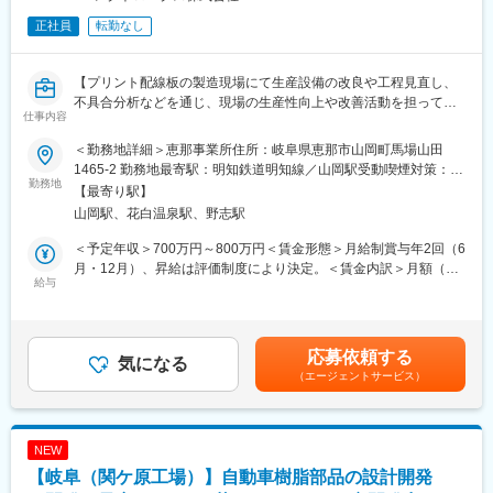
正社員
転勤なし
【プリント配線板の製造現場にて生産設備の改良や工程見直し、
不具合分析などを通じ、現場の生産性向上や改善活動を担ってい
仕事内容
ただきます】
■業務概要
＜勤務地詳細＞恵那事業所住所：岐阜県恵那市山岡町馬場山田
当社の恵那事業所にて、主にプリント配線板の製造現場における
1465-2 勤務地最寄駅：明知鉄道明知線／山岡駅受動喫煙対策：屋
生産技術業務および改善業務全般をお任せします。設備や工程の
勤務地
内全面禁煙変更の範囲：会社の定める事業所
【最寄り駅】
改良、原因分析、作業基準の整備など幅広い業務を通じて、製造
山岡駅、花白温泉駅、野志駅
現場の生産効率や品質向上を実現していただきます。また、マネ
ジメントや人材育成にも携わり、組織力強化も重要なミッション
＜予定年収＞700万円～800万円＜賃金形態＞月給制賞与年2回（6
です。
月・12月）、昇給は評価制度により決定。＜賃金内訳＞月額（基
給与
本給）：300,000円～320,000円＜月給＞300,000円～320,000円
■業務詳細
＜昇給有無＞有＜残業手当＞有＜給与補足＞※経験・年齢を考慮の
・工程／設備／材料に関する技術検討（条件最適化、能力・歩留
上、当社規定により優遇します。※試用期間3ヶ月あり。待遇の変
り改善）
動はありません。賃金はあくまでも目安の金額であり、選考を通
応募依頼する
・不具合・異常の真因解析（再現、データ解析、切り分け）と恒
気になる
じて上下する可能性があります。月給(月額)は固定手当を含めた表
（エージェントサービス）
久対策の立案・推進
記です。
・技術検討・恒久対策を基にした基準書・手順書等の整備、標準
化（再発防止の仕組み化）
・標準化内容の生産部門への展開、教育・定着支援、監視指標
NEW
（KPI）の設計
【岐阜（関ケ原工場）】自動車樹脂部品の設計開発
・設備投資の企画、仕様検討、導入・立上げ、改善（設備能力・