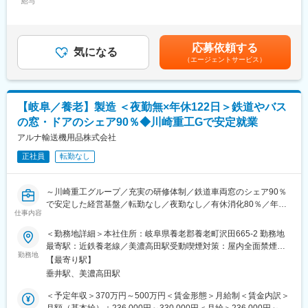
◇焼成炉の日常点検・定期点検
給与
間勤務想定その他固定手当/月：8,000円～85,000円＜想定月額＞
◎プラスチック光学レンズ製品、産業機器向けシステムの受託開
◇故障時の原因調査・修理対応
188,000円～444,600円＜昇給有無＞有＜残業手当＞有＜給与補足
発、画像認識システム製品の開発から量産モノづくりまで一貫し
◇予防保全・計画保全の立案・実施
＞※経験/スキル/前職の年収を考慮の上、決定します。■昇給：年1
て提供しております。
◇PLC・インバータ等の電気制御設備の保守
回（4月）■賞与：年2回（6月、12月）※昨年度実績8.5ヶ月分 ※事
◎光学系プラスチック成形の厚肉及び自由曲面レンズの製造技術
応募依頼する
◇メーカー折衝
気になる
業部やポジションにより異なります。■管理監督職該当の方は時間
は高く評価されており、営業・設計・製造部門が一体となり世界
（エージェントサービス）
◇安全対策・リスクアセスメントの実施
外手当支給なし賃金はあくまでも目安の金額であり、選考を通じ
水準をめざし、プラスチックレンズや導光体等の超精密金型及び
て上下する可能性があります。月給(月額)は固定手当を含めた表記
光学部品成形の受注・売上拡大をしています。高い技術力を磨き
■この仕事の面白さ／魅力：
です。
たい方、上流からモノづくりに関わりたい、安定と挑戦の両立を
焼成炉は製造工程の中心設備です。
求める方に最適な環境です。
【岐阜／養老】製造 ＜夜勤無×年休122日＞鉄道やバス
設備を安定稼働させることで、生産計画や品質を支える大きなや
の窓・ドアのシェア90％◆川崎重工Gで安定就業
りがいがあります。
変更の範囲：会社の定める業務
アルナ輸送機用品株式会社
■期待する役割：
正社員
転勤なし
・決められた事案を実行できる
・3現主義で現場を強くする
～川崎重工グループ／充実の研修体制／鉄道車両窓のシェア90％
■MARUWAの魅力:
で安定した経営基盤／転勤なし／夜勤なし／有休消化80％／年間
◇技術力
仕事内容
休日122日／トップシェア◎～
素材の開発から製造までを一貫して行っており、他社にはない高
＜勤務地詳細＞本社住所：岐阜県養老郡養老町沢田665-2 勤務地
い技術力が強みです。
川崎重工グループである当社工場にて、鉄道車両用の窓やドア、
最寄駅：近鉄養老線／美濃高田駅受動喫煙対策：屋内全面禁煙変
MARUWAのセラミックス部品は他社製品よりも高い熱耐性を持っ
バス用窓やドアの加工・組立等の業務をお任せします。
勤務地
更の範囲：会社の定める事業所
ており、次世代通信‘5G’‘6G’、EV（電気自動車）、半導体など次
【最寄り駅】
世代を担う多くの業界に重宝されています。また難易度の高いオ
垂井駅、美濃高田駅
■業務詳細：
ーダーにも応えられる技術力から、利益率は30%超えと高い利益
・鉄道車両用窓やドア、バス用窓やドアなどの加工及び組立
＜予定年収＞370万円～500万円＜賃金形態＞月給制＜賃金内訳＞
率を誇っています。
・アルミ形材の切断、曲げ、溶接、機械、仕上げ