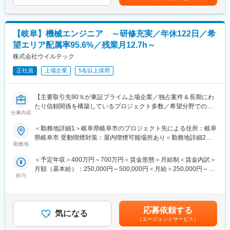
表記です。
・生保向けWEBアプリケーション開発（Java）
ンジニア個人に向けた研修を行い、通常より早いキャリアアップ
・証券会社向け発注システム開発（C#）
を実現できると考えております。※研修内容によって、複数人にな
・食品会社向け在庫管理システム開発（C#）
る場合もございます。
【岐阜】機械エンジニア ～研修充実／年休122日／希
■配属先
・エンジニアリング事業本部にて約600 名が活躍中
変更の範囲：会社の定める業務
望エリア配属率95.6%／残業月12.7h～
※配属先平均人数は約5人で複数名でのプロジェクト着手が基本と
株式会社ウイルテック
なります。
就業形態は下記いずれかの就業形態となります。
正社員
上場企業
5名以上採用
・自社開発センターでの勤務（受託契約）
・クライアント企業での勤務（構内請負契約/派遣契約）
【主要取引先90％が東証プライム上場企業／独占案件＆長期にわ
■リモートワーク
たり信頼関係を構築しているプロジェクト多数／希望分野での配
参加プロジェクトごとに異なりますが、多くのエンジニアがリモ
仕事内容
属率100％／エンジニアのキャリアアップ支援に注力／年間休日
ートワーク就業を活用しております。
122日・プライベート重視の働き方◎】
■教育・研修体制
＜勤務地詳細1＞岐阜県岐阜市のプロジェクト先による住所：岐阜
・当社ではエンジニア第一の考えの元、営業担当が案件のアサイ
県岐阜市 受動喫煙対策：屋内喫煙可能場所あり＜勤務地詳細2＞
■業務内容
ンから受け入れ後のフォローまでを一気通貫でサポートします。
勤務地
岐阜県大垣市のプロジェクト先による住所：岐阜県 大垣市 受動喫
自動車関連、医療機器、家電、産業機械メーカーを中心とした開
また、技術管理担当と営業が定期的に面談を行い、仕事内容や職
煙対策：屋内喫煙可能場所あり変更の範囲：会社の定める事業所
＜予定年収＞400万円～700万円＜賃金形態＞月給制＜賃金内訳＞
発プロジェクトで設計を中心にエンジニア業務をお任せします。
場に問題がないかを確認します。エンジニアが成長していくため
月額（基本給）：250,000円～500,000円＜月給＞250,000円～
経験に併せて上流の要件定義から基本設計、詳細設計まで各フェ
のアドバイスをキャリアコンサルタントと打ち合わせを行うこと
給与
500,000円＜昇給有無＞有＜残業手当＞有＜給与補足＞※年収は応
ーズに参画可能です。
で、「働きやすい環境」を実現しています。
相談となります。※賞与年2 回、または賞与見込み月給設定の場合
＜業務例＞
・技術力向上の為の研修時間も勤務時間として給与支給の対象と
あり■給与改定：年1回（5月）■賞与（業績連動）：年2回賃金は
製品設計、部品設計、設備設計、CAE解析、試験評価等
なります。
あくまでも目安の金額であり、選考を通じて上下する可能性があ
※1つの案件の期間は3～4年がほとんどですが、長い案件ですと10
・マンツーマンによる研修に関して
応募依頼する
気になる
ります。月給(月額)は固定手当を含めた表記です。
年以上在籍しています。
研修は4,500本の研修コンテンツもありますが、注力しているのは
（エージェントサービス）
※豊富な案件があるため、ご経験や希望に合わせたアサインが可能
エンジニアの経験や得意不得意に合わせたマンツーマンによる対