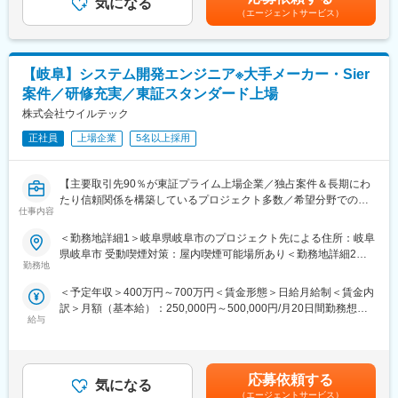
気になる
ります。月給(月額)は固定手当を含めた表記です。
■配属先
トに参画できます。
（エージェントサービス）
・エンジニアリング事業本部にて約600 名が活躍中
※配属先平均人数は約5人で複数名でのプロジェクト着手が基本と
＜配属先での長期就業が可能＞
なります。
当社では数年単位で長く技術を学べる配属先を提供し、その技術
【岐阜】システム開発エンジニア※大手メーカー・Sier
就業形態は下記いずれかの就業形態となります。
のスペシャリストとして活躍して欲しいと考えています。実際15
・自社開発センターでの勤務（受託契約）
年以上同一配属先にて就業されている方も。
案件／研修充実／東証スタンダード上場
・クライアント企業での勤務（構内請負契約/派遣契約）
新たな技術を学びたい等、配属先の変更相談はJOBローテーショ
株式会社ウイルテック
ン制度を利用することも可能。その場合もご自身が習得してきた
■リモートワーク
正社員
上場企業
5名以上採用
スキル及びご希望を踏まえたキャリアプランを一緒に考えます。
参加プロジェクトごとに異なりますが、多くのエンジニアがリモ
ートワーク就業を活用しております。
変更の範囲：会社の定める業務
【主要取引先90％が東証プライム上場企業／独占案件＆長期にわ
たり信頼関係を構築しているプロジェクト多数／希望分野での配
■教育・研修体制
仕事内容
属率100％／エンジニアのキャリアアップ支援に注力／年間休日
・当社ではエンジニア第一の考えの元、営業担当が案件のアサイ
122日・プライベート重視の働き方◎】
ンから受け入れ後のフォローまでを一気通貫でサポートします。
＜勤務地詳細1＞岐阜県岐阜市のプロジェクト先による住所：岐阜
■職務内容
また、技術管理担当と営業が定期的に面談を行い、仕事内容や職
県岐阜市 受動喫煙対策：屋内喫煙可能場所あり＜勤務地詳細2＞
大手メーカーやSierからの案件において、要件定義～設計～開発
場に問題がないかを確認します。エンジニアが成長していくため
勤務地
岐阜県大垣市のプロジェクト先による住所：岐阜県 大垣市 受動喫
～テストまでPM／PL含め、ご経験に応じて希望に沿ったプロジ
のアドバイスをキャリアコンサルタントと打ち合わせを行うこと
煙対策：屋内喫煙可能場所あり変更の範囲：会社の定める事業所
＜予定年収＞400万円～700万円＜賃金形態＞日給月給制＜賃金内
ェクトにご参画いただけます。IT事業へ投資を強化し自社開発案
で、「働きやすい環境」を実現しています。
訳＞月額（基本給）：250,000円～500,000円/月20日間勤務想定
件も拡大しており、自らが主体者として幅広く活躍可能な環境で
・技術力向上の為の研修時間も勤務時間として給与支給の対象と
給与
＜想定月額＞250,000円～500,000円＜昇給有無＞有＜残業手当＞
す。
なります。
有＜給与補足＞※年収は応相談となります。※賞与年2 回、または
■案件事例
・マンツーマンによる研修に関して
賞与見込み月給設定の場合あり■給与改定：年1回（5月）■賞与
スマートフォンアプリケーション開発/Webアプリケーション開発/
研修は4,500本の研修コンテンツもありますが、注力しているのは
（業績連動）：年2回賃金はあくまでも目安の金額であり、選考を
クライアントサーバーアプリケーション開発 など
エンジニアの経験や得意不得意に合わせたマンツーマンによる対
応募依頼する
気になる
通じて上下する可能性があります。月給(月額)は固定手当を含めた
・クレジットカード企業向け入会審査システム開発（Java）
面研修です。実務で活かせる技術力向上には複数人の講座よりエ
（エージェントサービス）