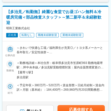
です。
面研修です。実務で活かせる技術力向上には複数人の講座よりエ
ンジニア個人に向けた研修を行い、通常より早いキャリアアップ
【多治見／転勤無】綺麗な食堂でお昼ゴハン無料＆冷
■配属先
を実現できると考えております。※研修内容によって、複数人にな
・エンジニアリング事業本部にて約600 名が活躍中
る場合もございます。
暖房完備＜部品検査スタッフ＞～第二新卒＆未経験歓
※配属先平均人数は約5人で複数名でのプロジェクト着手が基本と
迎
なります。
変更の範囲：会社の定める業務
明和工業株式会社
就業形態は下記いずれかの就業形態となります。
・自社開発センターでの勤務（受託契約）
正社員
転勤なし
職種未経験歓迎
業種未経験歓迎
・クライアント企業での勤務（構内請負契約/派遣契約）
■リモートワーク
～きれいで快適な工場／福利厚生が充実◎／トヨタ系メーカーと
参加プロジェクトごとに異なりますが、多くのエンジニアがリモ
長年取引／安定性抜群～
仕事内容
ートワーク就業を活用しております。
■職務内容
＜勤務地詳細＞本社住所：岐阜県多治見市笠原町993 勤務地最寄
■教育・研修体制
トヨタ系企業向けに、カップホルダーや小物入れ、灰皿など、自
駅：JR中央本線／多治見駅受動喫煙対策：屋内全面禁煙変更の範
・当社ではエンジニア第一の考えの元、営業担当が案件のアサイ
動車の内装部品を製造する当社にて、検査スタッフとしてご活躍
勤務地
囲：無
【最寄り駅】
ンから受け入れ後のフォローまでを一気通貫でサポートします。
いただきます
多治見駅
また、技術管理担当と営業が定期的に面談を行い、仕事内容や職
場に問題がないかを確認します。エンジニアが成長していくため
■具体的には
＜予定年収＞380万円～520万円＜賃金形態＞日給月給制＜賃金内
のアドバイスをキャリアコンサルタントと打ち合わせを行うこと
◎快適温度の検査室で製品の形を確認
訳＞月額（基本給）：184,400円～269,960円/月20日間勤務想定
で、「働きやすい環境」を実現しています。
◎１時間ごとに、ノギスなどを使って確認
給与
＜想定月額＞184,400円～269,960円＜昇給有無＞有＜残業手当＞
・技術力向上の為の研修時間も勤務時間として給与支給の対象と
◎数値が正しいかパソコンに入力
有＜給与補足＞■時間外手当（全額支給）、役職手当■昇給：有
なります。
◎問題があれば近くの上司に報告
（年1回）■賞与：有（年2回／支給実績5ヶ月）■モデル年収：月
・マンツーマンによる研修に関して
◎製品を金属塗装した後にも歪みや傷がないか確認
10回交代勤務を実施の場合、交代手当は7～10万円／月程度（年
応募依頼する
研修は4,500本の研修コンテンツもありますが、注力しているのは
★カップホルダー等の樹脂部品組付・外観検査のちの現場監督者