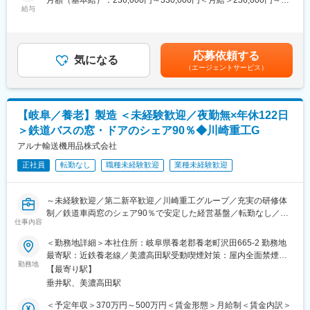
月額（基本給）：236,000円～330,000円＜月給＞236,000円～
◇働き方
・NC加工、表面処理及び部品取付加工 等
給与
330,000円＜昇給有無＞有＜残業手当＞有＜給与補足＞※経験、ス
年間休日120日（＋有給消化日5日）／コアタイム無しのフレック
キル、年齢を考慮の上、当社規定により優遇※４年連続ベースアッ
ス勤務（フリータイム制）／ゼロ残業方針／有給休暇取得奨励日
■中途入社者多数◎：
プ実施■昇給：年1回■賞与：年2回（約3.72か月分）賃金はあくま
の設定／プレミアムフライデー等
入社後、まずはアルミの材料を切断やプレス作業などの簡単な業
でも目安の金額であり、選考を通じて上下する可能性がありま
◇社員を大切にする風土
応募依頼する
務からお任せし、希望や適性を見ながら徐々に仕事をお任せしま
気になる
す。月給(月額)は固定手当を含めた表記です。
快適なオフィス環境：開放的なフリースペース／ビュッフェスタ
（エージェントサービス）
す。文理問わず未経験で入社された方も活躍中！
イルのカフェ／個別ブースの設置／フリーアドレス制導入／先進
的なリモートシステムを採用した会議室等 ※工場や社員寮などの
■仕事のやりがい：
デザインにも注力し、数々の建築賞や照明普及賞なども受賞して
◎鉄道車両の窓のメーカーは少なく、通勤電車や観光列車などの
います。
【岐阜／養老】製造 ＜未経験歓迎／夜勤無×年休122日
鉄道や路線バスに採用されています。ドアについても鉄道やバス
社員への賞与還元：賞与支給ランキング（日経新聞社）…2022年
＞鉄道バスの窓・ドアのシェア90％◆川崎重工G
に採用されており、自分の手掛けた製品を目にすることができま
夏7位 → 2022年冬6位 → 2023年夏5位
す！
アルナ輸送機用品株式会社
◎鉄道業界では同じ車両を大量生産することがないため、多様な
変更の範囲：会社の定める業務
正社員
転勤なし
職種未経験歓迎
業種未経験歓迎
窓を製造するため飽きない面白さがあります。
■研修体制：
～未経験歓迎／第二新卒歓迎／川崎重工グループ／充実の研修体
経験に応じてにはなりますが、数日の座学研修後、年齢の近い先
制／鉄道車両窓のシェア90％で安定した経営基盤／転勤なし／夜
輩社員がついて１ヶ月程度のOJTにて業務に慣れていただきま
仕事内容
勤なし／有休消化80％／年間休日122日／トップシェア◎～
す。
＜勤務地詳細＞本社住所：岐阜県養老郡養老町沢田665-2 勤務地
他にも資格取得支援制度や社内外の研修制度もあり、スキルアッ
川崎重工グループである当社工場にて、鉄道車両用の窓やドア、
最寄駅：近鉄養老線／美濃高田駅受動喫煙対策：屋内全面禁煙変
プができる環境です。
バス用窓やドアの加工・組立等の業務をお任せします。
勤務地
更の範囲：会社の定める事業所
【最寄り駅】
■キャリアアップ・チェンジ：
垂井駅、美濃高田駅
■業務詳細：
能力評価により、高校卒の方で3年目で役付きになった実績もあり
・鉄道車両用窓やドア、バス用窓やドアなどの加工及び組立
＜予定年収＞370万円～500万円＜賃金形態＞月給制＜賃金内訳＞
ます。また、状況に寄りますが、他の製造部署に手を上げること