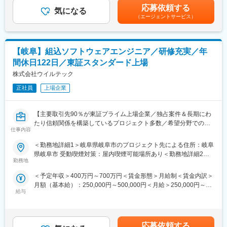
万円/30歳460万円/35歳(主任)505万円（基本給＋賞与＋残業代）※
■教育体制
応募依頼する
愛知県岡崎市にあるリコーグループの主要生産関連会社で、80年
気になる
大卒理系・22歳入社の事例賃金はあくまでも目安の金額であり、
機械・電気・ソフト等各分野における教育の専門部隊 (プロ講師)
（エージェントサービス）
以上にわたる腕時計設計・製造で培った精密加工技術、自動化設
選考を通じて上下する可能性があります。月給(月額)は固定手当を
が社内常駐！マンツーマンでのオンライン研修で、あなたのスキ
備設計技術などをベースに、精密部品加工、自動化設備の開発設
含めた表記です。
ルレベルに個別カスタマイズした研修をご用意。1～2カ月の研修
計（メカ、エレキ、ソフト）、防衛機器の開発設計など幅広い分
を経て、就業先で不安なく活躍いただくための土台づくりをサポ
野で事業展開しています。
【岐阜】組込ソフトウェアエンジニア／研修充実／年
ートします。
間休日122日／東証スタンダード上場
変更の範囲：会社の定める業務
■エンジニアファースト
株式会社ウイルテック
社長が元技術者という事もあり、技術者をとても大切する会社で
す。 当社では「入社後の活躍」を目的に、採用～入社後までエン
正社員
上場企業
ジニアの方と向き合う体制を整えています。
面接では配属先案件を熟知している営業が対応し、希望が叶う配
【主要取引先90％が東証プライム上場企業／独占案件＆長期にわ
属先候補を提示。入社後も専属担当がキャリアサポート的な面も
たり信頼関係を構築しているプロジェクト多数／希望分野での配
含めみなさんをサポートします。営業一人が担当するエンジニア
仕事内容
属率100％／エンジニアのキャリアアップ支援に注力／年間休日
は20～30人とフォローが行き届く体制です。新たなキャリアの希
122日・プライベート重視の働き方◎】
望があれば、客先への打診や新規案件の獲得などあなたのキャリ
＜勤務地詳細1＞岐阜県岐阜市のプロジェクト先による住所：岐阜
ア実現に向け営業が伴走します！※フォロー詳細は「選考方法欄」
県岐阜市 受動喫煙対策：屋内喫煙可能場所あり＜勤務地詳細2＞
■業務内容
をご覧ください
勤務地
岐阜県大垣市のプロジェクト先による住所：岐阜県 大垣市 受動喫
完成車メーカーや電機メーカー、サプライヤー等の大手メーカー
煙対策：屋内喫煙可能場所あり変更の範囲：会社の定める事業所
＜予定年収＞400万円～700万円＜賃金形態＞月給制＜賃金内訳＞
を中心とした開発プロジェクトで自動車関連制御ソフト(車輛
■企業の特徴
月額（基本給）：250,000円～500,000円＜月給＞250,000円～
ECU、走行支援制御、通信系等）を中心にソフト開発を担当頂き
<幅広い技術のスキルアップ>
給与
500,000円＜昇給有無＞有＜残業手当＞有＜給与補足＞※年収は応
ます。要件定義から基本設計、詳細設計、コーディング、テスト
これまで600社以上、5000件以上の実績がある当社では、上流工
相談となります。※賞与年2 回、または賞与見込み月給設定の場合
まで各フェーズにて、ご経験や希望に応じて参画が可能。働きや
程の案件を中心に実に幅広い案件をお預かりしています。また
あり■給与改定：年1回（5月）■賞与（業績連動）：年2回賃金は
すい環境で安定的にご活躍いただけます。
「委託業務」及び「受託開発」の拡大を図っており、様々な選択
あくまでも目安の金額であり、選考を通じて上下する可能性があ
肢の中から希望を踏まえたスキルやキャリアに合ったプロジェク
応募依頼する