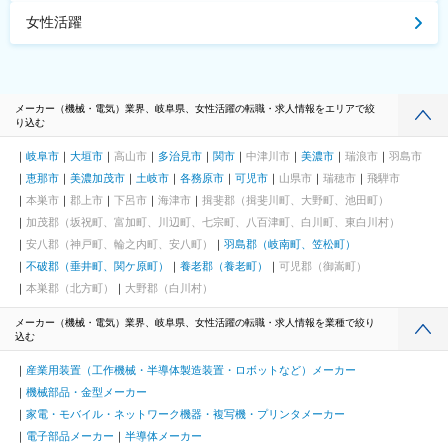
女性活躍
メーカー（機械・電気）業界、岐阜県、女性活躍の転職・求人情報をエリアで絞
り込む
岐阜市
大垣市
高山市
多治見市
関市
中津川市
美濃市
瑞浪市
羽島市
恵那市
美濃加茂市
土岐市
各務原市
可児市
山県市
瑞穂市
飛騨市
本巣市
郡上市
下呂市
海津市
揖斐郡（揖斐川町、大野町、池田町）
加茂郡（坂祝町、富加町、川辺町、七宗町、八百津町、白川町、東白川村）
安八郡（神戸町、輪之内町、安八町）
羽島郡（岐南町、笠松町）
不破郡（垂井町、関ケ原町）
養老郡（養老町）
可児郡（御嵩町）
本巣郡（北方町）
大野郡（白川村）
メーカー（機械・電気）業界、岐阜県、女性活躍の転職・求人情報を業種で絞り
込む
産業用装置（工作機械・半導体製造装置・ロボットなど）メーカー
機械部品・金型メーカー
家電・モバイル・ネットワーク機器・複写機・プリンタメーカー
電子部品メーカー
半導体メーカー