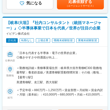
※フォロー詳細は「選考方法欄」をご確認ください
■教育体制
応募依頼する
気になる
理系・22歳入社の事例賃金はあくまでも目安の金額であり、選考
機械・電気・ソフト等各分野における教育の専門部隊 (プロ講師)
（エージェントサービス）
を通じて上下する可能性があります。月給(月額)は固定手当を含め
■企業の特徴
が社内常駐！マンツーマンでのオンライン研修で、あなたのスキ
た表記です。
＜派遣事業だけじゃない！委託業務や社内受託設計業務・自社製
ルレベルに個別カスタマイズした研修をご用意しています。
品開発実績あり＞
1～2カ月の研修を経て、就業先で不安なく活躍いただくための土
元サッカー日本代表の中田英寿さんと共同開発した「日本酒セラ
【岐阜/大垣】『社内コンサルタント（統括マネージャ
台づくりをサポートします。
ー：MIYABINO」の販売や、医療介護用品での技術特許の取得な
ー）』◇半導体事業で日本を代表／世界が注目の企業
ど、高度な技術力とノウハウあり。
■エンジニアファースト
イビデン株式会社
また家電・医療・遊戯機器関係などの受託開発も行っており、今
社長が元技術者という事もあり、技術者をとても大切する会社で
後受託比率をより高めていく方針です。(客先常駐→受託への異動
す。 当社では「入社後の活躍」を目的に、採用～入社後までエン
正社員
転勤なし
上場企業
職種未経験歓迎
業種未経験歓迎
実績あり)
ジニアの方と向き合う体制を整えています。
名古屋事業所管轄エリアでは委託メンバーも多く、在籍エンジニ
ア約150名のうち、50名以上が委託チームに所属しています。
「日本を代表する半導体・電子の世界的企業」
面接では配属先案件を熟知している営業が対応し、ご希望が叶う
◎働きやすさや待遇面が向上
配属先候補を提示。また入社後も専属担当がキャリアサポート的
仕事内容
◎世界シェアNO.1製品（半導体ICパッケージ基板）
な面も含めみなさんをサポートします。営業一人が担当するエン
変更の範囲：会社の定める業務
◎市場規模も右肩上がりのプライム上場企業（社員連結10000人
ジニアは20～30人とフォローが行き届く体制です。
＜勤務地詳細＞青柳事業場住所：岐阜県大垣市青柳町300 勤務地
以上）
最寄駅：養老鉄道線／美濃青柳駅受動喫煙対策：その他（敷地内
当社では一人一人のキャリアを大事にしており、新たなキャリア
勤務地
禁煙（屋外喫煙可能場所あり））
【最寄り駅】
■業務概要
の希望があれば、客先への打診や新規案件の獲得などあなたのキ
美濃青柳駅、友江駅、西大垣駅
半導体事業の他にイビデン株式会社は多方面で事業を展開してい
ャリア実現に向け営業が伴走します！
ます。
※フォロー詳細は「選考方法欄」をご確認ください
＜予定年収＞880万円～1,250万円＜賃金形態＞月給制＜賃金内訳
One Factoryの思考で、『ものづくり』『安全』『GX』など各部
＞月額（基本給）：410,000円～680,000円＜月給＞410,000円～
署を横断して課題や情報を精査して、競合に勝てる現場力とモノ
■企業の特徴
給与
680,000円＜昇給有無＞有＜残業手当＞有＜給与補足＞・一定の
づくり競争力を強化していきます。
<幅広い技術のスキルアップ>
職位以上で内定の場合、裁量労働制(専門業務型裁量労働制)。※裁
これまで600社以上、5000件以上の実績がある当社では、上流工
量労働制の場合、目安710万円～※1日あたりのみなし労働時間：8