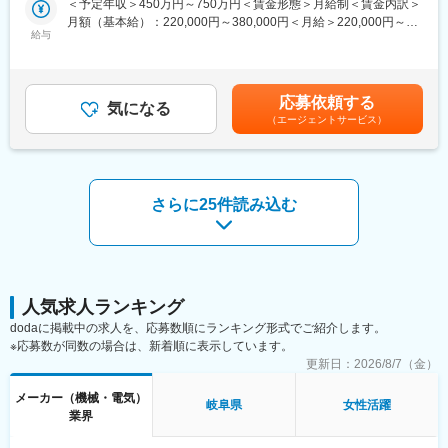
＜予定年収＞450万円～750万円＜賃金形態＞月給制＜賃金内訳＞
も可能です。
・国内および海外の各生産拠点への支援
月額（基本給）：220,000円～380,000円＜月給＞220,000円～
給与
380,000円＜昇給有無＞有＜残業手当＞有＜給与補足＞※上記は目
■自由な働き方：
■会社の強み：
安となり、給与詳細は経験やスキルを考慮し、決定します。■昇
当社では社員の働きやすい環境づくりに力を入れています。その
◎油圧技術のトップランナー
給：年1回（4月）■賞与：年2回（7月、12月）／過去実績5ヶ月賃
ため、年間休日の確保はもちろん、有給消化率80％以上、有給の
・衝撃や振動を油圧によって吸収・緩和するカヤバの技術は、自
金はあくまでも目安の金額であり、選考を通じて上下する可能性
取得も全日、半日、時間単位と個人の都合に合わせて取得できま
応募依頼する
動車や二輪車・鉄道車両などの快適な乗り心地や安全走行に貢献
気になる
があります。月給(月額)は固定手当を含めた表記です。
す。
（エージェントサービス）
しています。
・そのコア技術をもとに、電子制御・空気圧など多彩な技術を複
■服装自由高め：
合化して生み出すシステム製品には、油圧技術トップクラスのカ
業務や安全に支障のない範囲で、髪色、ネイル、アクセサリーは
ヤバの総合力が発揮されています。
自由です。
◎5台に1台
さらに25件読み込む
・世界で走る自動車の約5台中1台にカヤバの自動車用ショックア
■安定性：
ブソーバが採用されており、そのシェアは世界トップクラス。
戦後間もない1954年に、いち早く鉄道車両用アルミ窓を開発。以
・米国や欧州だけでなくBRICs、VISTAなどの新興国に対して製
降、アルミ製の乗物用窓を専門的に作っている企業は世界的にも
品・技術・サービスを提供しています。
めずらしく、業界のパイオニア的存在として、JR各社をはじめ全
・また様々な国で部品を供給できるよう、世界23ヶ国に生産・販
国で活躍しています。
売・サービス拠点を展開しています。
人気求人ランキング
普段利用する通勤電車や路線バスをはじめ、新幹線や、メディア
dodaに掲載中の求人を、応募数順にランキング形式でご紹介します。
で話題になる豪華列車など、様々な車両に採用されています。
■働きやすさ：
※応募数が同数の場合は、新着順に表示しています。
・入社3年後定着率90％以上、平均勤続年数15年以上
更新日：
2026/8/7（金）
変更の範囲：会社の定める業務
・当社はすべての社員が安心して仕事に集中できる環境を整える
ために、様々な支援制度を導入しています。
メーカー（機械・電気）
岐阜県
女性活躍
・また、世界の多様なニーズに応えていくには組織としての多様
業界
性も重要だと考え、ダイバーシティマネジメントも積極的に推
進。