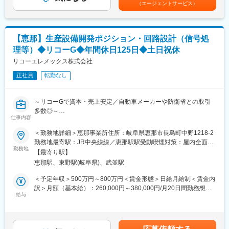
ジです。当社単体の活動ではなく、カヤバグループのブランドイ
（エージェントサービス）
新築の建物や改修工事などで需要が発生した時に、採用の決定権
37歳 経験12年／月給42万円※グループリーダー賃金はあくまでも
メージの向上にも繋がっていく取り組みとなっています。海外の
を握る設備業者の方に向けて、当社製品の提案をご担当いただき
目安の金額であり、選考を通じて上下する可能性があります。月
車体にも搭載される為にグローバル市場での存在感を確かなもの
ます。
給(月額)は固定手当を含めた表記です。
にすべくMot GPへの参戦、結果が求められます。今後、サスペン
優先的に当社を選んでいただくために、普段から共通の話題な
ションメーカーとして世界でのシェアを拡大していく事が当社に
【恵那】生産設備開発ポジション・回路設計（信号処
ど、仕事以外の会話を通した関係づくりもポイントの一つです◎
とって大きく新しいチャレンジとなっていきます。
理等）◆リコーG◆年間休日125日◆土日祝休
▼納期調整
商品を選んでいただいた際に、見積書作成と共に、納期をできる
リコーエレメックス株式会社
変更の範囲：会社の定める業務
限りお客様に合わせて調整します。納期が短い時も、納入が数か
正社員
転勤なし
月後になる時もあるため、その案件の規模に寄り添った対応を行
ないます！
▼アフターサービス
～リコーGで資本・売上安定／自動車メーカーや防衛省との取引
お客様から依頼があった際に、現地調査や修理を行ないます。
多数◎～
商品の交換や次の新規現場の情報獲得にも繋がるため、その都度
仕事内容
丁寧な対応を心がけます。
■募集背景：
＜勤務地詳細＞恵那事業所住所：岐阜県恵那市長島町中野1218-2
EV・電池市場を見据え、リチウムイオン電池（LiB）製造ライン
勤務地最寄駅：JR中央線線／恵那駅駅受動喫煙対策：屋内全面禁
■入社後の流れ：
向けの新規自動化装置を開発する専任プロジェクトを発足。
勤務地
煙変更の範囲：無
1～2ヶ月間OJTによる現場研修を実施します。（各支店・営業所
【最寄り駅】
現在すでにプロジェクトは始動しており、約5名体制（リーダーあ
にて実施）
恵那駅、東野駅(岐阜県)、武並駅
り）新規開発テーマが稼働しています。装置の競争力を高めるう
設置現場や代理店への同行訪問を通して、ポンプや送風機などの
えで、センサ・回路・信号処理を含めた電気・電子技術の中核を
＜予定年収＞500万円～800万円＜賃金形態＞日給月給制＜賃金内
製品の仕組みや業務の流れ、社内規則・システムなどについて学
担う人材を募集いたします。
訳＞月額（基本給）：260,000円～380,000円/月20日間勤務想定
んでいき、少しずつ上記の業務をお任せしますのでご安心くださ
給与
＜想定月額＞260,000円～380,000円＜昇給有無＞有＜残業手当＞
い◎
■業務内容：
有＜給与補足＞※経験・能力・スキルを考慮の上、当社規定により
LiB製造ライン向け自動化装置において、回路設計および信号処理
決定します。■昇給：年1回（4月）■賞与：年2回（7月、12月）前
■魅力：
を軸とした技術開発業務を担っていただきます。
年度支給実績5.19ヶ月分賃金はあくまでも目安の金額であり、選
★営業所の雰囲気は、風通しがよく和気あいあいとしています。