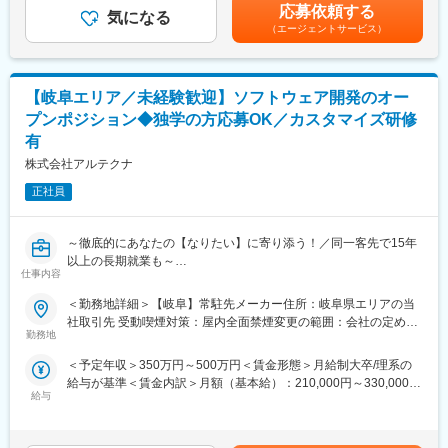
年度支給実績5.19ヶ月分賃金はあくまでも目安の金額であり、選
■当社の特徴：
応募依頼する
気になる
考を通じて上下する可能性があります。賃金はあくまでも目安の
愛知県岡崎市にあるリコーグループの主要生産関連会社で、80年
（エージェントサービス）
■業務内容：
金額であり、選考を通じて上下する可能性があります。月給(月額)
以上にわたる腕時計設計・製造で培った精密加工技術、自動化設
・LiB製造ライン向け自動化設備の設計
は固定手当を含めた表記です。
備設計技術などをベースに、精密部品加工、自動化設備の開発設
・装置構想設計
計（メカ、エレキ、ソフト）、防衛機器の開発設計など幅広い分
・機械設計・レイアウト設計
野で事業展開しています。
【岐阜エリア／未経験歓迎】ソフトウェア開発のオー
・新規装置の仕様策定・設計・製作フォロー・評価
プンポジション◆独学の方応募OK／カスタマイズ研修
・技術トラブル発生時の原因究明・技術判断
変更の範囲：会社の定める業務
有
・開発リーダーの技術的補佐
・協力会社（外注先）との技術折衝・仕様調整
株式会社アルテクナ
※役割比重
正社員
技術者としての設計・開発業務：約75％
リーダー補佐・技術的サポート：約25％
～徹底的にあなたの【なりたい】に寄り添う！／同一客先で15年
■部署ミッション・特徴：
以上の長期就業も～
・自動化設備における得意技術の拡充
仕事内容
・「0→1」の装置開発力強化
■業務内容
・既存装置の改良ではなく、構想段階からの商品開発
＜勤務地詳細＞【岐阜】常駐先メーカー住所：岐阜県エリアの当
岐阜近隣エリアの大手企業を中心に、多種多様な案件の中からご
社取引先 受動喫煙対策：屋内全面禁煙変更の範囲：会社の定める
自身の目指す領域に合致する案件をご紹介します。
勤務地
■プロジェクトの特徴：
事業所
◎案件例（案件の有無は状況によって変化します）
・開発期間：約3年スパン
＜予定年収＞350万円～500万円＜賃金形態＞月給制大卒/理系の
Iot化に伴う環境構築/基幹システムとのAPI連携/工作機械ソフトウ
・装置の構想～商品設計まで一貫して関与
給与が基準＜賃金内訳＞月額（基本給）：210,000円～330,000円
ェア開発/航空機関連システム開発/Java、oracleを用いた生産課管
・外注・協力会社を活用しながら進行
給与
＜月給＞210,000円～330,000円＜昇給有無＞有＜残業手当＞有＜
理システム開発/マーケティングデータ分析/BIツールデータ活用
・社内（リコーグループ）・社外双方との調整あり
給与補足＞※前職、経験、能力、年齢などを考慮の上で決定します
など
■賞与:年2回支給（前年度実績：計4ヶ月）■モデル年収：25歳420
■当社の特徴：