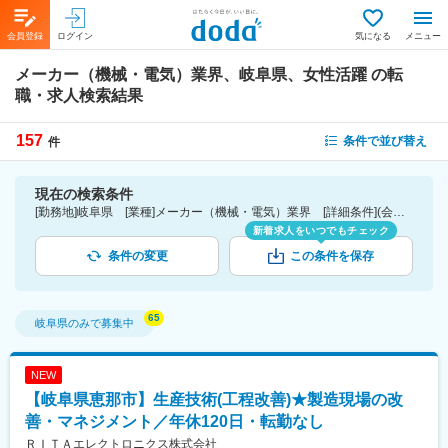
会員登録
ログイン
気になる
メニュー
メーカー（機械・電気）業界、岐阜県、女性活躍
の転
職・求人検索結果
157
条件で並び替え
件
現在の検索条件
[勤務地]岐阜県 [業種]メーカー（機械・電気）業界 [詳細条件](会社・職場の環境)女性活躍
新着求人をいつでもチェック
条件の変更
この条件を保存
岐阜県
のみで募集中
NEW
【岐阜県恵那市】生産技術(工程改善)★製造現場の改
善・マネジメント／年休120日・転勤なし
ＲＩＴＡエレクトロニクス株式会社