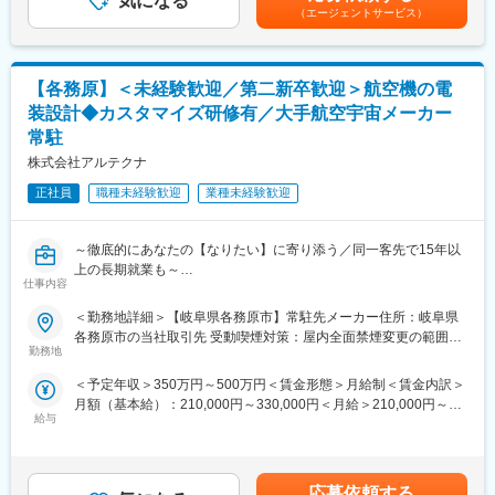
気になる
収400万円～）です。・400万円／28歳（入社3年）・500万円／
（エージェントサービス）
エンジニアの経験や得意不得意に合わせたマンツーマンによる対
候補生を探しております。
35歳（入社7～10年）賃金はあくまでも目安の金額であり、選考
面研修です。実務で活かせる技術力向上には複数人の講座よりエ
を通じて上下する可能性があります。月給(月額)は固定手当を含め
ンジニア個人に向けた研修を行い、通常より早いキャリアアップ
■快適な工場内の環境
た表記です。
を実現できると考えております。※研修内容によって、複数人にな
◎空調設備を導入
【各務原】＜未経験歓迎／第二新卒歓迎＞航空機の電
る場合もございます。
◎新工場での就業でとても働きやすい環境
装設計◆カスタマイズ研修有／大手航空宇宙メーカー
◎トヨタ系のため、歩行専用道があり素材や機械も整頓
変更の範囲：会社の定める業務
常駐
◎各所にアルコール消毒を設置
株式会社アルテクナ
正社員
職種未経験歓迎
業種未経験歓迎
■生活が助かる！福利厚生
◎完全無料の給食制度（日替わり定食、丼ぶり、麺など種類多
数！）
～徹底的にあなたの【なりたい】に寄り添う／同一客先で15年以
◎無料ドリンクバー設置
上の長期就業も～
◎アイスクリーム１個130円
仕事内容
◎無料の洗車機設置（通勤したときにさっと洗車もできます）
■業務内容
◎出産・育児支援の制度あり
＜勤務地詳細＞【岐阜県各務原市】常駐先メーカー住所：岐阜県
お客様先（航空宇宙関連など幅広く手掛ける大手メーカー）に常
◎その他、家族手当、家賃補助、リフレッシュ手当、交代手当な
各務原市の当社取引先 受動喫煙対策：屋内全面禁煙変更の範囲：
駐し、航空機の電装設計をお任せします。
勤務地
ど
会社の定める事業所
◎資格補助あり
＜予定年収＞350万円～500万円＜賃金形態＞月給制＜賃金内訳＞
■業務詳細
月額（基本給）：210,000円～330,000円＜月給＞210,000円～
（1）電装の結線図設計
▼新工場／食堂イメージ
給与
330,000円＜昇給有無＞有＜残業手当＞有＜給与補足＞※前職、経
（2）電装の配線図設計
https://www.kojima-tns.co.jp/meiwa/about/special.html
験、能力、年齢などを考慮の上で決定。選考評価により変動可能
（3）電装部品の搭載設計
性あり。■賞与:年2回支給（前年度実績：計4ヶ月）■モデル年収：
■雰囲気
25歳420万円/30歳460万円/35歳（主任）505万円（基本給＋賞与
■配属先情報
応募依頼する
◎各工場ごとに、担当業務で分かれてチームを結成！