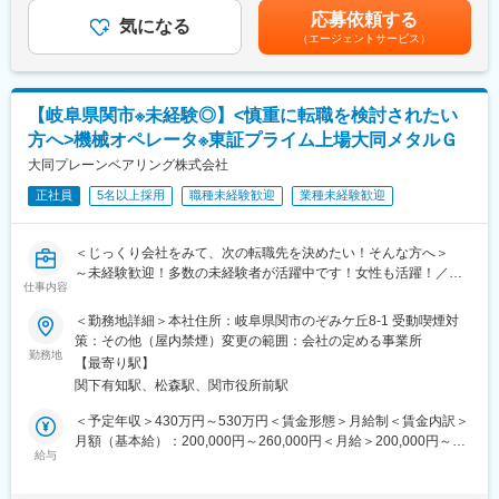
■ミッションと期待
程の案件を中心に実に幅広い案件をお預かりしています。また
時間45分※裁量労働手当（目安月20.0時間分の残業に相当）及
応募依頼する
各部門（モノづくり、GX、安全）の機能が一体となって推進でき
「委託業務」及び「受託開発」の拡大を図っており、様々な選択
気になる
び、職務手当あり。賃金はあくまでも目安の金額であり、選考を
（エージェントサービス）
るように、リーダーとして旗振り役を担っていただきます。その
肢の中から希望を踏まえたスキルやキャリアに合ったプロジェク
通じて上下する可能性があります。月給(月額)は固定手当を含めた
中で既存のやり方にとらわれず、新たな事業・推進企画提案を部
トに参画できます。
表記です。
門と協業して進められることを期待しています。
＜配属先での長期就業が可能◎＞
【岐阜県関市※未経験◎】<慎重に転職を検討されたい
■企業魅力
当社では数年単位で長く技術を学べる配属先を提供し、その技術
方へ>機械オペレータ※東証プライム上場大同メタルＧ
創業100年以上の安定的な歴史を持ち、岐阜県で3位の売上規模を
のスペシャリストとして活躍して欲しいと考えています。実際15
誇る上場企業です。高い技術力と最先端の技術開発は、アメリカ
大同プレーンベアリング株式会社
年以上同一配属先にて就業されている方も。
大手の半導体企業から認められ、独占的に仕事をお願いされる程
新たな技術を学びたい等、配属先の変更相談は、JOBローテーシ
正社員
5名以上採用
職種未経験歓迎
業種未経験歓迎
です。今後のAIや半導体の成長と共に発展していきます。
ョン制度を利用することも可能です。その場合もご自身が習得し
てきたスキル及びご希望を踏まえたキャリアプランを一緒に考え
■働きやすさ
ます。
＜じっくり会社をみて、次の転職先を決めたい！そんな方へ＞
・年間休日123日で土日祝休み
～未経験歓迎！多数の未経験者が活躍中です！女性も活躍！／有
・有給取得平均日数16日！
変更の範囲：会社の定める業務
仕事内容
給平均取得日数14.8日！働きやすさ◎～
・男性の育児休業も43名取得
＜勤務地詳細＞本社住所：岐阜県関市のぞみケ丘8-1 受動喫煙対
・平均年齢40歳／平均勤続17年／離職率は3.1％
【選考における私たちのスタンス】
策：その他（屋内禁煙）変更の範囲：会社の定める事業所
私たちは、入社後に「思っていた仕事と違った」「こんなはずで
勤務地
■岐阜県は魅力が満載
【最寄り駅】
はなかった」とならないことが、求職者の皆さんにとっても非常
岐阜県は生活コストが低く治安が良好です。自然豊かで四季折々
関下有知駅、松森駅、関市役所前駅
に大切なことだと考えています。
の風景や温泉地を楽しめ、飛騨牛など美味しい食べ物も豊富で
そのため、書類選考通過後の早い段階で、工場見学を選考プロセ
＜予定年収＞430万円～530万円＜賃金形態＞月給制＜賃金内訳＞
す。交通の便も優れており、名古屋へは30分、大阪や東京にもア
スの一部として実施しています。実際の職場や仕事の進め方を見
月額（基本給）：200,000円～260,000円＜月給＞200,000円～
クセスが良好です。さらに、半導体事業に欠かせないきれいな水
ていただくことで、具体的にイメージをいただいた上で、ご自身
給与
260,000円＜昇給有無＞有＜残業手当＞有＜給与補足＞■上記は未
も豊富で、事業展開に最適な環境が整っています。
に合うかどうかをじっくり判断していただきたいと考えていま
経験者の予定年収■昇給：年1回（４月）1.8%～2.4％（前年度実
す。