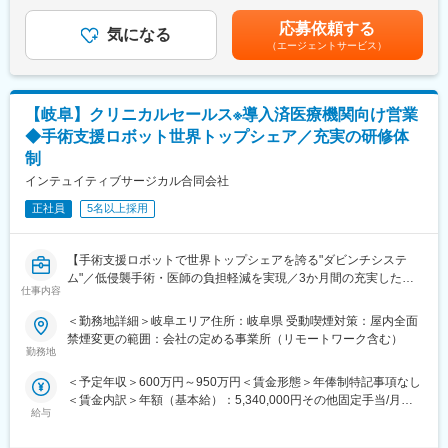
績）■賞与：年2回（７月、12月）4.5ヶ月（前年度実績）賃金は
工場見学は、「よい面だけを見せる」場ではありません。ありの
あくまでも目安の金額であり、選考を通じて上下する可能性があ
応募依頼する
ままをできるだけ分かりやすくお伝えすることを大切にしていま
気になる
ります。月給(月額)は固定手当を含めた表記です。
（エージェントサービス）
す。「納得して判断できた」と感じていただくことが、私たちに
とっても重要です。
そのため、時間と手間を惜しまず求職者の皆さんと真摯に向き合
う選考を行うことを大切にしています。
【岐阜】クリニカルセールス※導入済医療機関向け営業
◆手術支援ロボット世界トップシェア／充実の研修体
■職務内容
制
当社では自動車のエンジンに組み付ける部品（軸受）を作ってい
ます。様々な機械を使ってその部品を作る仕事を担当いただきき
インテュイティブサージカル合同会社
ます。
正社員
5名以上採用
★未経験でも始められます！★
◎組織構成
【手術支援ロボットで世界トップシェアを誇る"ダビンチシステ
・当社全体で400名の製造担当が在籍。中途比率は85％！
ム"／低侵襲手術・医師の負担軽減を実現／3か月間の充実したト
・年齢別比率：20代22％、30代36％、40代31％
仕事内容
レーニング／高年収を目指せる】
■業務内容：
◎教育制度
＜勤務地詳細＞岐阜エリア住所：岐阜県 受動喫煙対策：屋内全面
今回のクリニカルセールスは、当社の「ダヴィンチシステム」を
・配属前に専門の研修で図面の読み方、製品検査方法などを習得
禁煙変更の範囲：会社の定める事業所（リモートワーク含む）
導入している医療機関へ訪問し、ダビンチを使用した術式や症例
勤務地
いただきます。その後、現場にて製造担当者のサポートを受けな
を増やしていく営業活動を行います。※製品を売る仕事ではありま
がら機械加工の技術を学んでいただきます。
＜予定年収＞600万円～950万円＜賃金形態＞年俸制特記事項なし
せん
＜賃金内訳＞年額（基本給）：5,340,000円その他固定手当/月：
〈具体的には〉
◎働きやすさ
給与
55,000円＜月額＞500,000円（12分割）＜昇給有無＞有＜残業手
◇他の手術方法と比較して手術用ロボット"ダビンチシステム"を用
・冷暖房完備（快適な工場）
当＞有＜給与補足＞■年収構成：上記予定年収はベース給与＋平均
いた手術が患者様と外科医にもたらす効果を考慮し、エビデンス
・食堂あり（1食339円！）