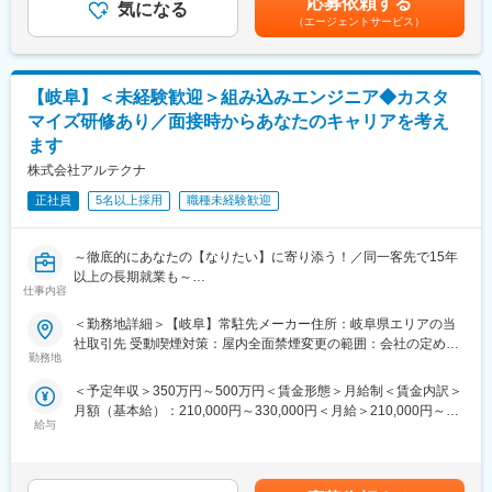
応募依頼する
気になる
理系・22歳入社の事例賃金はあくまでも目安の金額であり、選考
（エージェントサービス）
を通じて上下する可能性があります。月給(月額)は固定手当を含め
■企業の特徴
■配属先情報
た表記です。
＜派遣事業だけじゃない！委託業務や社内受託設計業務・自社製
配属先の企業様では、約15名のアルテクナ社員が活躍中で、本業
品開発実績あり＞
務では40代前半の先輩1名が活躍しています。面倒見の良いベテ
元サッカー日本代表と共同開発した「日本酒セラー：
【岐阜】＜未経験歓迎＞組み込みエンジニア◆カスタ
ラン社員から若手社員まで様々なメンバーが在籍しており、同一
MIYABINO」の販売や、医療介護用品での技術特許の取得など、
配属先のメンバーたちで2～3か月に一度食事会を開くなど、和気
マイズ研修あり／面接時からあなたのキャリアを考え
高度な技術力とノウハウあり。
あいあいとした雰囲気です。
ます
また家電・医療・遊戯機器関係などの受託開発も行っており、今
株式会社アルテクナ
後受託比率をより高めていく方針です。(客先常駐→受託への異動
■教育体制
実績あり)
機械・電気・ソフト等各分野における教育の専門部隊 (プロ講師)
正社員
5名以上採用
職種未経験歓迎
名古屋事業所管轄エリアでは委託メンバーも多く、在籍エンジニ
が社内常駐！マンツーマンでのオンライン研修で、あなたのスキ
ア約150名のうち、50名以上が委託チームに所属しています。
ルレベルに個別カスタマイズした研修をご用意しています。
1～2カ月の研修を経て、就業先で不安なく活躍いただくための土
～徹底的にあなたの【なりたい】に寄り添う！／同一客先で15年
変更の範囲：会社の定める業務
台づくりをサポートします。
以上の長期就業も～
仕事内容
■エンジニアファースト
■業務内容
＜勤務地詳細＞【岐阜】常駐先メーカー住所：岐阜県エリアの当
社長が元技術者という事もあり、技術者をとても大切する会社で
制御系組み込みソフトの開発案件やIoTに伴う環境構築等、派遣先
社取引先 受動喫煙対策：屋内全面禁煙変更の範囲：会社の定める
す。 当社では「入社後の活躍」を目的に、採用～入社後までエン
にて業務に従事いただきます。
勤務地
事業所
ジニアの方と向き合う体制を整えています。
＜予定年収＞350万円～500万円＜賃金形態＞月給制＜賃金内訳＞
■配属予定の案件例
月額（基本給）：210,000円～330,000円＜月給＞210,000円～
面接では配属先案件を熟知している営業が対応し、ご希望が叶う
経験・スキルに応じて業務に従事いただきますが、C、C＋＋、C
給与
330,000円＜昇給有無＞有＜残業手当＞有＜給与補足＞※前職、経
配属先候補を提示。また入社後も専属担当がキャリアサポート的
＃、Python、JAVA等を使用したソフト開発業務に携わっていただ
験、能力、年齢などを考慮の上で決定します■賞与:年2回支給（前
な面も含めみなさんをサポートします。営業一人が担当するエン
きます。
年度実績：計４ヶ月）■モデル年収：25歳420万円/30歳460万
ジニアは20～30人とフォローが行き届く体制です。
円/35歳(主任)505万円（基本給＋賞与＋残業30h/月相当分）※大卒