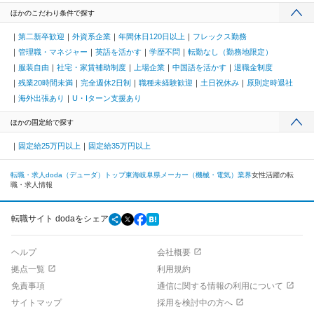
ほかのこだわり条件で探す
第二新卒歓迎
外資系企業
年間休日120日以上
フレックス勤務
管理職・マネジャー
英語を活かす
学歴不問
転勤なし（勤務地限定）
服装自由
社宅・家賃補助制度
上場企業
中国語を活かす
退職金制度
残業20時間未満
完全週休2日制
職種未経験歓迎
土日祝休み
原則定時退社
海外出張あり
U・Iターン支援あり
ほかの固定給で探す
固定給25万円以上
固定給35万円以上
転職・求人doda（デューダ）トップ
東海
岐阜県
メーカー（機械・電気）業界
女性活躍の転
職・求人情報
転職サイト dodaをシェア
ヘルプ
会社概要
拠点一覧
利用規約
免責事項
通信に関する情報の利用について
サイトマップ
採用を検討中の方へ