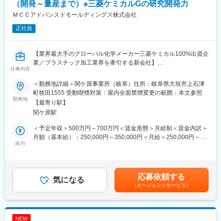
保全性の向上）
（開発～量産まで）※三菱ケミカルGの研究開発力
・生産性／コスト／品質（QCD）改善の推進（分析、施策立案、
ＭＣＣアドバンスドモールディングス株式会社
効果検証）
正社員
・異常発生時の技術的切り分けと波及最小化（設備故障、薬液管
理、作業起因不具合 等）
・工程の自動化・最適化などDX推進（見える化、作業標準の運用
【業界最大手のグローバル化学メーカー三菱ケミカル100%出資企
強化）
業／プラスチック加工業界を牽引する新会社】
・メンバー育成、進捗管理などのマネジメント（将来的な役割）
仕事内容
■業務内容：
■扱うサービス
＜勤務地詳細＞関ケ原事業所（岐阜）住所：岐阜県大垣市上石津
三菱ケミカルグループの当社は、自動車/電子/半導体/医療と様々
産業機器、放送、通信、医療分野など多様な業界向けプリント配
町牧田1555 受動喫煙対策：屋内全面禁煙変更の範囲：本文参照
な領域で射出成形部品(樹脂加工品)を開発しています。今回は自動
勤務地
線板の製造
【最寄り駅】
車樹脂部品の設計開発をお任せいたします！
関ケ原駅
【業務詳細】
■組織構成
設計開発～試作評価～量産移管、顧客・協力メーカー対応の一連
複数名で構成される生産技術チームで、現場スタッフと連携しな
＜予定年収＞500万円～700万円＜賃金形態＞月給制＜賃金内訳＞
の業務を行って頂きます。
がら業務を推進します
月額（基本給）：250,000円～350,000円＜月給＞250,000円～
入社後まずは先輩社員と既存顧客との打ち合わせに参加していた
給与
350,000円＜昇給有無＞有＜残業手当＞有＜給与補足＞■賞与実
だき、業務の流れを覚えて頂きます。
■業務の魅力
績：年2回(6月/12月)※昨年度実績約5.08か月分【諸手当】通勤手
顧客の要望に合わせた製品になるよう、1次請けの技術者とやり取
設備・工程改善により現場全体の生産性や品質向上をダイレクト
当：会社規定に基づき支給残業手当：残業時間 に応じて別途支給
りする事もございます。
に実感できる環境です。現場課題の本質解決や業務フローの標準
下記内容で手当を支給しています。育英手当：月額1万8千円／人
応募依頼する
※分野：射出成形を中心とする樹脂、加工製品の設計
気になる
化など、裁量とやりがいの大きなポジションです。
（子22歳まで対象）賃金はあくまでも目安の金額であり、選考を
（エージェントサービス）
※経験に応じて担当範囲要相談
通じて上下する可能性があります。月給(月額)は固定手当を含めた
【変更の範囲：会社が定める業務範囲】
■教育体制
表記です。
OJTを中心に、現場での業務を通じて知識や技術を習得できま
■製品例と強み
す。中途入社の方へのフォロー体制も充実しています。
NEW