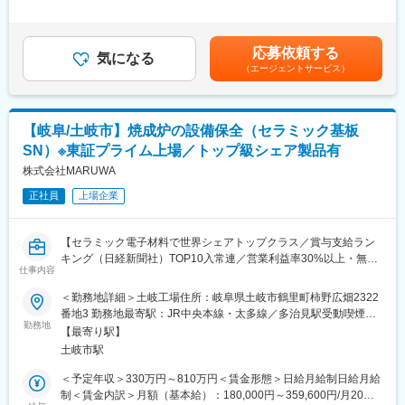
資料作成。
＜配属先での長期就業が可能◎＞
は経験・スキル等を踏まえて決定■昇給：年1回■賞与：年2回（昨
■製品について：
当社では数年単位で長く技術を学べる配属先を提供し、その技術
年度実績5.1ヶ月、本年度水準4.3ヶ月）賃金はあくまでも目安の
当社は30年以上の歴史を持ち、最高品質の車載用ヘッドライト用
のスペシャリストとして活躍して欲しいと考えています。実際15
金額であり、選考を通じて上下する可能性があります。月給(月額)
応募依頼する
レンズを供給し、社会に貢献しています。事故のない社会を実現
年以上同一配属先にて就業されている方も。
気になる
は固定手当を含めた表記です。
（エージェントサービス）
するために必要不可欠なものです。
新たな技術を学びたい等、配属先の変更相談は、JOBローテーシ
■配属先情報：
ョン制度を利用することも可能です。その場合もご自身が習得し
精密事業本部 生産技術部 生産技術1課 現在17名（岐阜10
てきたスキル及びご希望を踏まえたキャリアプランを一緒に考え
名、宮城7名）
ます。
【岐阜/土岐市】焼成炉の設備保全（セラミック基板
■キャリアパス：
SN）※東証プライム上場／トップ級シェア製品有
◇入社後～1年目：サポートを受けながら業務の基礎を学ぶ
変更の範囲：本文参照
◇2～5年目：設計や仕様構想など幅広い業務を担当し、業務での
株式会社MARUWA
知識を活かして資格取得も可能
正社員
上場企業
◇5年目以降：適性に応じてマネジメントの立場も担う
■働き方＆福利厚生：
・年間休日は125日で残業も月平均20hと働きやすい職場環境で
【セラミック電子材料で世界シェアトップクラス／賞与支給ラン
す。会社全体として残業を行う風土がないことも特徴です。
キング（日経新聞社）TOP10入常連／営業利益率30%以上・無借
・産休や育休も取りやすく、男性の育児休暇利用も多く、子ども
仕事内容
金経営の安定企業／土日祝休み／フレックス制あり】
等支援手当も充実しています。
＜勤務地詳細＞土岐工場住所：岐阜県土岐市鶴里町柿野広畑2322
■本ポジションの魅力
■業務概要：
番地3 勤務地最寄駅：JR中央本線・太多線／多治見駅受動喫煙対
・オーダーメイド品の対応が多いため業務難易度が高い一方でス
セラミックス製品の製造に欠かせない焼成炉を中心とした設備の
勤務地
策：屋内全面禁煙変更の範囲：会社の定める事業所
キルアップに繋がります。
【最寄り駅】
保全・改善業務を担当していただきます。設備の安定稼働を支
・プラスチックレンズは、安心・安全(交通事故ゼロ)な社会の実現
土岐市駅
え、生産性向上や品質向上に貢献するポジションです。
に欠かせない自動車部品となり、社会貢献性や安定性が特徴で
＜予定年収＞330万円～810万円＜賃金形態＞日給月給制日給月給
す。
■具体的な業務内容：
制＜賃金内訳＞月額（基本給）：180,000円～359,600円/月20日
■当社の特徴：