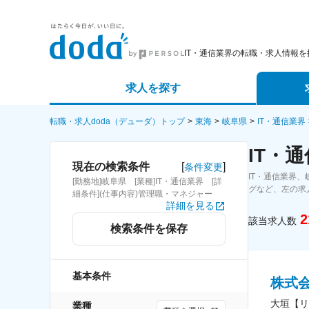
IT・通信業界の転職・求人情報を
求人を探す
詳細条件から探す
エージェ
転職・求人doda（デューダ）トップ
東海
岐阜県
IT・通信業界
IT・
新着求人から探す
スカウト
[
]
現在の検索条件
条件変更
IT・通信業界
[勤務地]岐阜県 [業種]IT・通信業界 [詳
求人特集から探す
パートナ
グなど、左の求
細条件](仕事内容)管理職・マネジャー
詳細を見る
2
該当求人数
検索条件を保存
基本条件
株式
大垣【リ
業種