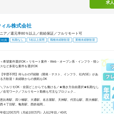
求人
ウィル株式会社
ジニア／還元率80％以上／前給保証／フルリモート可
転勤なし
5名以上採用
職種未経験歓迎
業種未経験歓迎
正社員
＜希望案件選択OK＞リモート案件・Web・オープン系・インフラ・情シ
スなど多彩な案件を選択OK
【学歴不問】何らかのIT経験（開発・テスト、インフラ、社内SE）があ
る方歓迎！未経験からの挑戦もOK
＼フルリモOK・全国どこからでも働ける／★働き方自由選択★転勤なし
／在宅ワーク／フルリモート勤務も可主なプロジェク...
恵比寿駅、四ツ橋駅、大通駅、名古屋駅、天神駅、代官山駅、西大橋駅、
西４丁目駅、亀島駅、西鉄福岡...
年収1200万円（月給100万円）入社2年目／40代