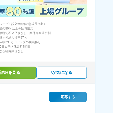
ループ！設立6年目の急成長企業＞
価の80％以上を給与還元
価制で不公平さなし・案件完全選択制
証＋昇給入社率97％
年収290万円アップの実績あり
30日＆平均残業月7時間
なる社内業務なし
詳細を見る
気になる
応募する