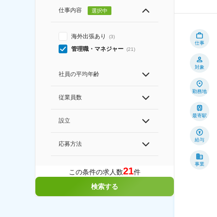
仕事内容
選択中
海外出張あり
(
3
)
仕事
管理職・マネジャー
(
21
)
対象
社員の平均年齢
勤務地
従業員数
最寄駅
設立
給与
応募方法
事業
21
この条件の求人数
件
検索する