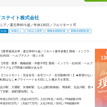
ドステイト株式会社
ジニア／還元率80％超／年休130日／フルリモート可
転勤なし
5名以上採用
職種未経験歓迎
業種未経験歓迎
正社員
【業界最高水準：還元率80％超／リモート案件多数】開発・インフラ・
社内SE・ヘルプデスク・情シス等
【学歴・業界・職種経験・年数不問】開発・インフラ・社内SE・ヘルプ
デスクなどIT関連の経験がある方
【フルリモート・完全在宅・在宅ワーク・在宅勤務OK！】★希望のない
転勤はなし★プライベートを大切にした働き方を実現...
品川駅、大通駅、矢場町駅、なんば駅(南海線)、博多駅、北品川駅、西４
丁目駅、栄駅(愛知県)、な...
年収1200万円（月給100万円）入社3年目／40代／PM経験10年
年収930万円／（月給77万円）入社2年目／30代／PM経験6年