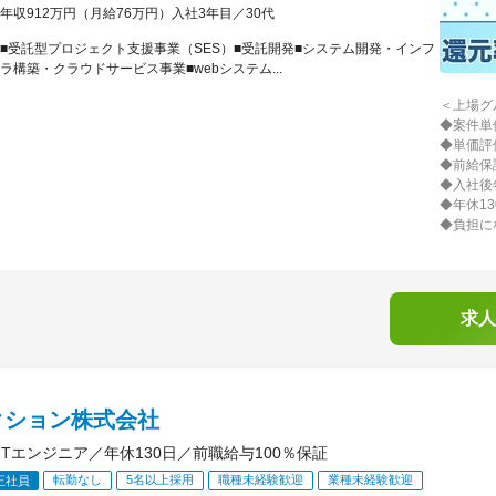
年収912万円（月給76万円）入社3年目／30代
■受託型プロジェクト支援事業（SES）■受託開発■システム開発・インフ
ラ構築・クラウドサービス事業■webシステム...
＜上場グ
◆案件単
◆単価評
◆前給保
◆入社後
◆年休1
◆負担に
求人
クション株式会社
ITエンジニア／年休130日／前職給与100％保証
転勤なし
5名以上採用
職種未経験歓迎
業種未経験歓迎
正社員