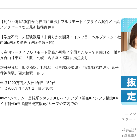
【約4,000社の案件から自由に選択】フルリモート／プライム案件／上流
／メタバースなど最新技術案件も
【学歴不問・未経験歓迎！】何らかの開発・インフラ・ヘルプデスク・社
内SE経験者優遇（経験年数不問）
＼在宅ワーク／フルリモート勤務が可能／全国どこからでも働ける！働き
方自由【東京・大阪・札幌・名古屋・福岡に拠点あり...
雑司が谷駅、四ツ橋駅、札幌駅、伏見駅(愛知県)、祇園駅(福岡県)、鬼子
母神前駅、西大橋駅、さっ...
年収1200万円／入社1年目／50代
年収700万円／入社2年目／30代
■Webシステム・基幹系システム■モバイルアプリ開発■インフラ構築■サ
イト制作■ラボ型開発支援■グループ企業内での...
「エンジ
スタート
●前職給与
●還元率