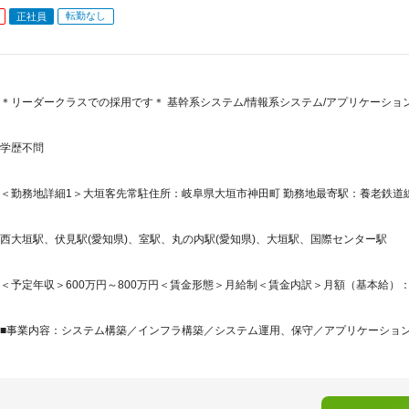
転勤なし
正社員
＊リーダークラスでの採用です＊ 基幹系システム/情報系システム/アプリケーショ
学歴不問
＜勤務地詳細1＞大垣客先常駐住所：岐阜県大垣市神田町 勤務地最寄駅：養老鉄道線
西大垣駅、伏見駅(愛知県)、室駅、丸の内駅(愛知県)、大垣駅、国際センター駅
＜予定年収＞600万円～800万円＜賃金形態＞月給制＜賃金内訳＞月額（基本給）：350,0
■事業内容：システム構築／インフラ構築／システム運用、保守／アプリケーションパ