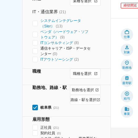
業種を選択
締切間近
IT・通信業界
(
21
)
システムインテグレータ
（SIer）
(
13
)
ベンダ（ハードウェア・ソフ
トウェア）
(
9
)
仕事
ITコンサルティング
(
8
)
通信キャリア・ISP・データセ
対象
ンター
(
0
)
ITアウトソーシング
(
2
)
勤務地
職種
職種を選択
最寄駅
勤務地、路線・駅
勤務地を選択
給与
路線・駅を選択
岐阜県
(
21
)
事業
雇用形態
正社員
(
21
)
契約社員
(
0
)