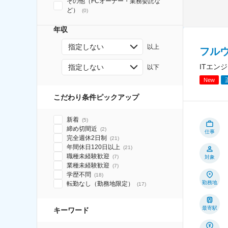
その他（FCオーナー・業務委託な
ど）
(
0
)
年収
指定しない
以上
フル
ITエン
指定しない
以下
New
こだわり条件ピックアップ
新着
(
5
)
締め切間近
(
2
)
仕事
完全週休2日制
(
21
)
年間休日120日以上
(
21
)
職種未経験歓迎
(
7
)
対象
業種未経験歓迎
(
7
)
学歴不問
(
18
)
勤務地
転勤なし（勤務地限定）
(
17
)
最寄駅
キーワード