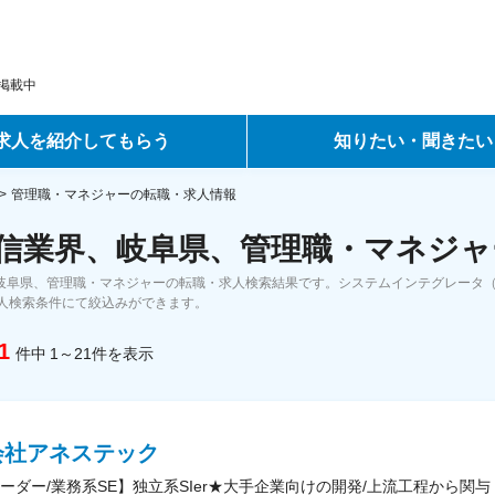
掲載中
求人を紹介してもらう
知りたい・聞きたい
ントサービス
転職ノウハウ
管理職・マネジャーの転職・求人情報
通信業界、岐阜県、管理職・マネジャ
サービス
データで見る転職
、岐阜県、管理職・マネジャーの転職・求人検索結果です。システムインテグレータ（S
ーエージェントサービス
コラム・インタビュー
人検索条件にて絞込みができます。
1
件中
1～21
件
を表示
転職Q&A
会社アネステック
ーダー/業務系SE】独立系SIer★大手企業向けの開発/上流工程から関与