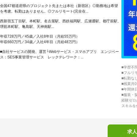
全国47都道府県のプロジェクト先または本社（新宿区）◎勤務地は希望
を考慮。転勤はありません。◎フルリモート(完全在...
西新宿五丁目駅、本町駅、名古屋駅、西鉄福岡駅、広瀬通駅、都庁前駅、
堺筋本町駅、亀島駅、天神南駅...
年収728万円／45歳／入社8年目（月給55万円）
年収660万円／34歳／入社4年目（月給48万円）
■自社サービスの開発、運営└Webサービス・スマホアプリ エンジベー
ス：SES事業管理サービス レックテレワーク：...
■学歴不
■フルリ
■転勤な
■残業月0
■年間休
■服装・
経験ゼロ
スキルを
求人