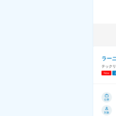
ラー
テックリ
New
仕事
対象