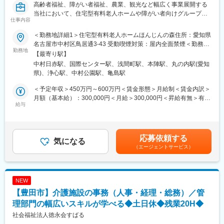
・ホスピタリティが高く顧客志向で、「お客様の快適なサービス
高齢者福祉、障がい者福祉、農業、観光など幅広く事業展開する
提供」のために創意工夫ができる方
当社において、住宅型有料老人ホームや障がい者向けグループホ
・一緒に働く社員に寄り添い、居心地の良い組織づくりができる
仕事内容
ームの施設管理者をお任せします。
方（ピープルマネジメントが得意な方）
＜勤務地詳細1＞住宅型有料老人ホームほんじんの森住所：愛知県
⇒自身の働きかけで「お客様に喜んで頂けた」、「マネジメント
■業務内容：
名古屋市中村区鳥居通3-43 受動喫煙対策：屋内全面禁煙＜勤務地
する組織の風土が高まった」経験のある方を求めております。
・施設スタッフ、利用者の管理
勤務地
詳細2＞住宅型有料老人ホーム なごのの森 住所：愛知県名古屋
【最寄り駅】
・ご家族様とのやりとりや要望の確認
市西区那古野１丁目20番30号 受動喫煙対策：屋内全面禁煙＜勤務
■働き方：
中村日赤駅、国際センター駅、浅間町駅、本陣駅、丸の内駅(愛知
・ご入居の現場対応や利用者様対応
地詳細3＞住宅型有料老人ホームきくいの森 住所：愛知県名古
・ホーム長候補期間…サービス理解のための介護業務期間あり（1
県)、浄心駅、中村公園駅、亀島駅
・スタッフ採用（施設長とともに最終ジャッジをする）
屋市西区菊井1-2-18 受動喫煙対策：屋内全面禁煙変更の範囲：会
～3か月）
・備品の管理（総務と連携）
社の定める事業所
＜予定年収＞450万円～600万円＜賃金形態＞月給制＜賃金内訳＞
介護業務勤務例※1か月単位の変形労働制(週平均40時間勤務)
・スタッフのフォロー
月額（基本給）：300,000円＜月給＞300,000円＜昇給有無＞有＜
早番：7時～16時／日勤：9時～18時／遅番：11時～19時／夜
・利用者様の通院の付き添い
給与
残業手当＞有＜給与補足＞※経験・能力等を考慮の上、当社規定に
勤：16時～9時（※1夜勤で2日働いた扱い）でのシフト制：夜勤は
より決定します。■昇給：有■賞与：有（過去実績3ヶ月）賃金は
月約4回
■勤務地について：いずれも屋内全面禁煙です。
あくまでも目安の金額であり、選考を通じて上下する可能性があ
・ホーム長…基本の就業時間は9時～18時です。お客様のご相談
＜住宅型有料老人ホーム＞
ります。月給(月額)は固定手当を含めた表記です。
をお受けするための時間が19時以降になる日などに午後出勤にす
応募依頼する
・住宅型有料老人ホームほんじんの森（愛知県名古屋市中村区鳥
気になる
る際は勤務時間を調整のためフレックスを使用可能。土日につい
（エージェントサービス）
居通3-43）
ても、従業員のマネジメント次第で休暇取得可能。
・住宅型有料老人ホームせんげんの森（愛知県名古屋市西区浅間
1-4-13）
変更の範囲：会社の定める業務
・住宅型有料老人ホームほのかの森（愛知県名古屋市中村区則武
NEW
1-24-21）
【豊田市】介護施設の事務（人事・経理・総務）／管
・住宅型有料老人ホームなかがわの森（愛知県名古屋市中川区高
畑5-17）
理部門の幅広いスキルが学べる◆土日休◆残業20H◆
・住宅型有料老人ホームなかむらの森（愛知県名古屋市中村区中
社会福祉法人徳永会すばる
村町3-49-1）