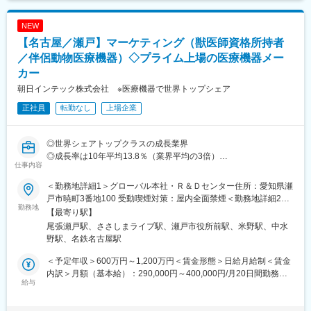
（3）税務相談業務
業務もお任せてしていき、経理財務課を一任いただきたいと考え
・経費の扱いや処理方法など、日常的な質問対応
ております。
NEW
・税理士へ渡す資料の準備や整理
【名古屋／瀬戸】マーケティング（獣医師資格所持者
・決算前のデータ確認や不足資料のチェック
■医療法人回精会グループについて：
（4）労務相談業務
／伴侶動物医療機器）◇プライム上場の医療機器メー
～≪こころ≫と≪からだ≫の両面から患者さまを支えます～
・勤務時間、休日、有給休暇等に関する問い合わせ対応
グループ病院・施設：
カー
・社労士へ確認が必要な内容の取りまとめ
北津島病院 / 介護老人保健施設 憩の泉 / サービス付き高齢者向け
朝日インテック株式会社 ※医療機器で世界トップシェア
・シフト制／夜勤など介護業界特有の働き方に関する事務対応
住宅 桜の里
正社員
転勤なし
上場企業
★能力に応じて下記業務にもチャレンジいただけます。
◎経営分析／コンサルティング業務
・月次／年次の収支データをもとにした経営分析
◎世界シェアトップクラスの成長業界
・人件費率／稼働率／利益構造などの数値可視化
◎成長率は10年平均13.8％（業界平均の3倍）
仕事内容
・課題抽出および改善に向けた提案資料の作成、打ち合わせ同席
◎次世代スマート治療の確立を目指す優良上場企業
＜勤務地詳細1＞グローバル本社・Ｒ＆Ｄセンター住所：愛知県瀬
■会社魅力：
■業務内容：
戸市暁町3番地100 受動喫煙対策：屋内全面禁煙＜勤務地詳細2＞
完全週休2日制（土・日）で産前・産後休暇（取得実績あり）と、
ヒト向けの医療機器を取り扱ってきた当社で、新たにペット向け
勤務地
名古屋オフィス住所：愛知県名古屋市中村区平池町4-60-12 グロ
【最寄り駅】
働きやすい環境も整っております。
の医療機器（細径内視鏡）の販売を開始しました。低侵襲動物医
ーバルゲート26階勤務地最寄駅：あおなみ線／ささしまライブ駅
尾張瀬戸駅、ささしまライブ駅、瀬戸市役所前駅、米野駅、中水
さらに、スーパーフラットな社風であり、私服勤務OK！個性や多
療における当社のイメージ浸透を進めること、また伴侶動物事業
受動喫煙対策：敷地内全面禁煙変更の範囲：会社の定める事業所
野駅、名鉄名古屋駅
様性を大切に、人間同士の関係性は上下ではなく、より良い社会
における売上・利益を拡大し、当社の一翼を担う事業にしていく
（リモートワーク含む）
をつくるためのパートナーであるという考え方が基本です。立場
一員になって頂きます。
＜予定年収＞600万円～1,200万円＜賃金形態＞日給月給制＜賃金
や性別が違うからこそ産まれる新しい考え方を柔軟に受け止め、
内訳＞月額（基本給）：290,000円～400,000円/月20日間勤務想
実現できる環境です。
■主な業務：
給与
定＜想定月額＞290,000円～400,000円＜昇給有無＞有＜残業手当
・国内外の動物学会での展示活動や動物医療のKOLドクターとの
＞有＜給与補足＞※ご経験により年収のご相談に応じます・賞与：
■配属先事業部：
対話/ヒアリング