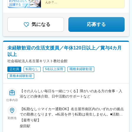
株式会社グッドケア※受動喫煙対策：敷地内喫煙可能場所あり
んか？
◆設立60年以上・安定した企業基盤
◆残業ほぼゼロ＆定時退社を推奨
◆スケジュール調整は自分の裁量でOK！
気になる
応募する
未経験歓迎の生活支援員／年休120日以上／賞与4カ月
以上
社会福祉法人名古屋キリスト教社会館
正社員
転勤なし
5名以上採用
職種未経験歓迎
業種未経験歓迎
【その人らしい毎日を一緒につくる】障がいのある方の食事・入
浴などの身体介助、日中活動のサポートなど
仕事内容
【転勤なし☆マイカー通勤OK】名古屋市南区内のいずれかの拠点
での勤務となります。※転居を伴う転勤は発生しません。■活動セ
勤務地
ンターねーぶる／愛知県名古屋市南区要町1-20■グループホーム
【最寄り駅】
「ホーム社会館」（下記5カ所）・愛知県名古屋市南区要町1-20・
柴田駅
愛知県名古屋市南区天白町3-3-30・愛知県名古屋市南区天白町2-