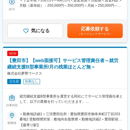
＜予定年収＞350万円～490万円＜賃金形態＞月給制＜賃金内訳＞
・GW／年末年始には長期休暇もあり、年間休日は121日
ケーキの箱作り、ピンセットによる綿詰めなど)のフォロー
月額（基本給）：250,000円～350,000円＜月給＞250,000円～
・有給休暇は試用期間2ヶ月後より付与
給与
350,000円＜昇給有無＞有＜残業手当＞有＜給与補足＞■賞与：年
・緊急対応について：緊急時の第一報はコールセンターへ入電、
2回(1カ月分を2回支給) 支給月：6月、12月賃金はあくまでも目
その後必要に応じ当番への依頼となります。夜間や休日などは営
■組織構成：
安の金額であり、選考を通じて上下する可能性があります。月給
業スタッフで各日当番を決めて対応しています。
社長を含めて3名の社員とパートの方が4名所属しております。今
(月額)は固定手当を含めた表記です。
応募依頼する
■組織構成：1３名（20代1名、30代3名、40代4名、50代3名、60
後、さらに事業を拡大していくための採用となります。
気になる
代2名）
（エージェントサービス）
■利用者について：
当社は1951年の創業以来、LPガスを中心とした各種ガスの供給と
設立間もない事業所ですが、豊田エリアの方を中心に現在13名の
関連機器／周辺システムの販売を事業を推進し、
方にご利用いただいております。
NEW
コージェネレーションシステム、ソーラーシステム、燃料電池な
【豊田市】【web面接可】サービス管理責任者～就労
ど、快適／安全／省エネを実現するエネルギーシステムなども提
■働き方について：
案。
日曜日は固定で休みとなっている他、施設として運営時間がしっ
継続支援B型事業所/月の残業ほとんど無～
かりときまっているので残業はほとんど発生しない環境です。
株式会社夢尊ワークス
病院等で使用される医療ガス、産業分野を支える産業ガスの供給
と産業機材を提案。
正社員
転勤なし
知床羅臼の海洋深層水の天然ミネラルを含んだ「ミネラルウォー
就労継続支援B型事業所を運営する同社にてサービス管理責任者と
ターの宅配サービス」を行っております。
して、以下の業務を行っていただきます。
社会のライフラインに関わる事業を展開し、次代の要求に先駆け
仕事内容
■業務詳細：
た事業展開を推進しております。
・アセスメント（初回商談）
＜勤務地詳細1＞三河豊田住所：愛知県豊田市御幸本町2丁目203
・利用者の個別支援計画の策定、評価
変更の範囲：会社の定める業務
番地2 受動喫煙対策：敷地内全面禁煙＜勤務地詳細2＞豊田駅前住
・支援計画に対して進捗の確認、振り返り、分析
勤務地
所：愛知県豊田市日之出町2丁目3番地5 受動喫煙対策：敷地内全
【最寄り駅】
・日々の日報内容のチェック、納品対応
面禁煙