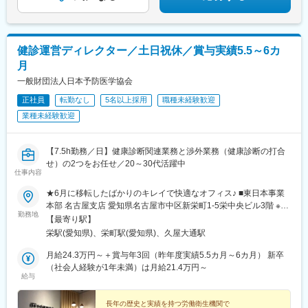
健診運営ディレクター／土日祝休／賞与実績5.5～6カ
月
一般財団法人日本予防医学協会
正社員
転勤なし
5名以上採用
職種未経験歓迎
業種未経験歓迎
【7.5h勤務／日】健康診断関連業務と渉外業務（健康診断の打合
せ）の2つをお任せ／20～30代活躍中
仕事内容
★6月に移転したばかりのキレイで快適なオフィス♪ ■東日本事業
本部 名古屋支店 愛知県名古屋市中区新栄町1-5栄中央ビル3階 ※受
勤務地
動喫煙対策:屋内禁煙
【最寄り駅】
栄駅(愛知県)、栄町駅(愛知県)、久屋大通駅
月給24.3万円～＋賞与年3回（昨年度実績5.5カ月～6カ月） 新卒
（社会人経験が1年未満）は月給21.4万円～
給与
長年の歴史と実績を持つ労働衛生機関で