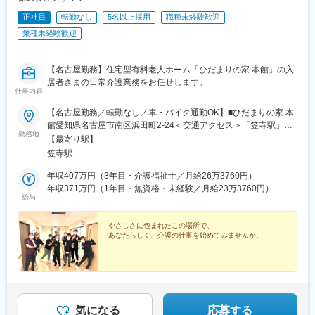
正社員
転勤なし
5名以上採用
職種未経験歓迎
業種未経験歓迎
【名古屋勤務】住宅型有料老人ホーム「ひだまりの家 本館」の入
居者さまの日常介護業務をお任せします。
仕事内容
【名古屋勤務／転勤なし／車・バイク通勤OK】■ひだまりの家 本
館愛知県名古屋市南区浜田町2-24＜交通アクセス＞「笠寺駅」よ
勤務地
り車で約5分※U・Iターン歓迎※無料駐車場完備※受動喫煙対策あり
【最寄り駅】
笠寺駅
年収407万円（3年目・介護福祉士／月給26万3760円）
年収371万円（1年目・無資格・未経験／月給23万3760円）
給与
やさしさに包まれたこの場所で、
あなたらしく、介護の仕事を始めてみませんか。
気になる
応募する