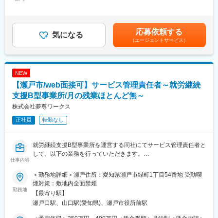
38,000円～58,000円（固定残業時間20時間0分/月）超過した時間
・在宅医療機器の提案、設置後の患者様やご家族へのフォローを
外労働の残業手当は追加支給＜月給＞250,000円～386,000円（一
おまかせします。
律手当を含む）＜昇給有無＞有＜残業手当＞有＜給与補足＞※給与
■具体的には：
幅はスキル・資格による■別途支給手当：■昇給あり（前年度実
〇病院・クリニック等への営業
応募依頼する
気になる
績：１ヶ月あたり1％～2％）■賞与あり（前年度実績：年2回・計
・HOT（在宅酸素療法機器）
（エージェントサービス）
3.95ヶ月分）賃金はあくまでも目安の金額であり、選考を通じて
・CPAP（睡眠時の無呼吸防止機器）
上下する可能性があります。月給(月額)は固定手当を含めた表記で
・HMV（人工呼吸器）
す。
〇患者様へのフォロー活動
NEW
・在宅医療機器の納入／メンテナンス
・使用方法の説明／アフターフォロー
【瀬戸市/web面接可】サービス管理責任者～就労継続
・酸素ボンベの配達
支援B型事業所/月の残業ほとんど無～
営業活動は既存9割・新規1割となっており、患者様への訪問も担
株式会社夢尊ワークス
当数により異なります。
正社員
転勤なし
〇担当エリア
愛知県内一部岐阜県（岐阜市、各務原市）
※直行直帰OK 上長の承認があれば直行直帰も可能です。
就労継続支援B型事業所を運営する同社にてサービス管理責任者と
して、以下の業務を行っていただきます。
仕事内容
■仕事の特徴：
■業務詳細：
〇社会貢献度の高い仕事です。
・アセスメント（初回商談）
＜勤務地詳細＞瀬戸住所：愛知県瀬戸市緑町1丁目54番地 受動喫
・入社後は先輩スタッフによるOJTがあります。上司や先輩がし
・利用者の個別支援計画の策定、評価
煙対策：敷地内全面禁煙
っかりフォローします。
・支援計画に対して進捗の確認、振り返り、分析
勤務地
【最寄り駅】
・座学や現場研修など必要に応じて対応可能です。おおよそ1年で
・日々の日報内容のチェック、納品対応
瀬戸口駅、山口駅(愛知県)、瀬戸市役所前駅
一通りの業務ができるようになります。
・職員の教育やマネジメント
〇長く安心して働ける勤務体系
・利用者とのコミュニケーションや作業(書類の折り込み作業や、