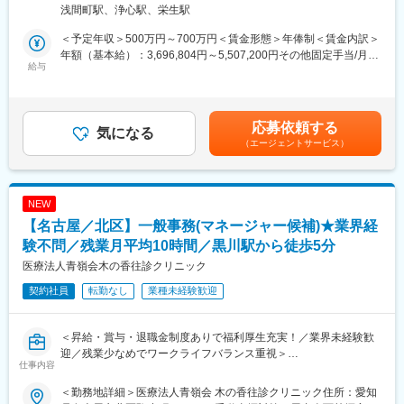
■業務詳細：
浅間町駅、浄心駅、栄生駅
病院や介護施設に向けて、入院・入所時に必要な衣類やタオル、
日用品などをレンタルできる「アメニティサポートシステム」を
＜予定年収＞500万円～700万円＜賃金形態＞年俸制＜賃金内訳＞
提案する営業です。ニーズに応じて、人材派遣・紹介サービスや
年額（基本給）：3,696,804円～5,507,200円その他固定手当/月：
院内売店の運営代行サービスも提案していきます。
給与
30,000円固定残業手当/月：78,600円～104,400円（固定残業時間
30時間0分/月）超過した時間外労働の残業手当は追加支給＜月額
主な営業活動は新規提案営業と既存フォローの両輪です。 社会貢
＞416,667円～593,333円（12分割）（一律手当を含む）＜昇給有
献性も高く、今後の高齢化社会において成長が見込める成長産業
無＞有＜残業手当＞有＜給与補足＞・年収：月額×12ヵ月分・評
応募依頼する
です。 また、病院や介護施設の業務軽減に貢献する事で、患者
気になる
価：年2回（4月・10月/売上実績だけでなく取り組み姿勢や提案プ
（エージェントサービス）
様、利用者様へのサービス向上に直結する為、大変やりがいのあ
ロセスなどの定性評価も重視）※経験や意欲次第では新しい営業所
るお仕事です。
の立ち上げに携わる可能性等もございます。賃金はあくまでも目
安の金額であり、選考を通じて上下する可能性があります。月給
■キャリアアップについて：
(月額)は固定手当を含めた表記です。
NEW
本人の頑張りを昇給、昇格にて評価される制度が御座います。ま
【名古屋／北区】一般事務(マネージャー候補)★業界経
た、事業拡大に伴い、新規の営業所も出店しており、営業所長や
エリアを管理する責任者などのポストがある為、早期のキャリア
験不問／残業月平均10時間／黒川駅から徒歩5分
アップが見込めます。 ※実際に入社4年前後で所長になった中途入
医療法人青嶺会木の香往診クリニック
社の方もいらっしゃいます。
契約社員
転勤なし
業種未経験歓迎
■会社情報：
当社は入院中に必要となるアメニティ(パジャマ・タオル・日用
＜昇給・賞与・退職金制度ありで福利厚生充実！／業界未経験歓
品）をレンタルするアメニティサポートシステムを提供している
迎／残業少なめでワークライフバランス重視＞
会社です。
仕事内容
レンタルだけでなく、病院・介護施設内での申込の受付業務から
■職務内容：
ご利用者への提供・回収・請求まで全て弊社で受け持っておりま
＜勤務地詳細＞医療法人青嶺会 木の香往診クリニック住所：愛知
・新患登録/事前カルテ作成