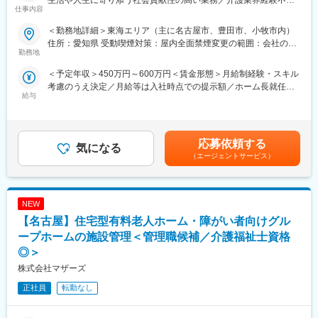
配属先の事務部は総勢15名です。組織をまとめていただけること
生活や人生に寄り添う社会貢献性の高い業務／介護業界経験不問
仕事内容
を期待しており、組織改善ができる方を重視しております。
（異業種からの入社約9割）／約1年以内で9割以上の中途入社者
がホーム長へ昇格】
＜勤務地詳細＞東海エリア（主に名古屋市、豊田市、小牧市内）
■働きやすい環境：
住所：愛知県 受動喫煙対策：屋内全面禁煙変更の範囲：会社の定
・出勤日はシフト制で決まり、月9日休みです（2月は8日休
■業務内容：ベネッセの有料老人ホームの運営をお任せします。
勤務地
める事業所
み）。月1～2回ほど土曜・祝日出勤がありますが、他の日に代休
・ホーム運営管理／スタッフマネジメント・育成・定着（1ホーム
＜予定年収＞450万円～600万円＜賃金形態＞月給制経験・スキル
を取っていただきます。また、シフトの組み換えは相談可能で
のスタッフは40～50名）／入居促進（ホーム見学対応等 ※営業
考慮のうえ決定／月給等は入社時点での提示額／ホーム長就任時
す。
職と連携）
給与
に別途手当有＜賃金内訳＞月額（基本給）：240,000円～305,000
・残業は月10時間程度で、プライベートの時間も確保できます。
・収支等のホームの数値管理／社内外関係各所との調整（地域活
円その他固定手当/月：20,000円固定残業手当/月：58,050円～
・訪問診療のため、外来の患者様の受付は一切行っておらず、コ
動への参加も） 等
80,000円（固定残業時間30時間0分/月）超過した時間外労働の残
ロナ禍でも安心して働いていただけます。
業手当は追加支給＜月給＞318,050円～405,000円（一律手当を含
■ホーム長着任まで：
応募依頼する
気になる
む）＜昇給有無＞有＜残業手当＞有＜給与補足＞◆昇給 年1／賞
変更の範囲：会社の定める業務
※入社後1年以内にホーム長着任を目指します。※
（エージェントサービス）
与 年2※別途特別賞与有_賞与支給対象期間（6カ月）の残業時間が
（1）入社後３日間の中途入社研修で、サービスの考え方や介護の
270時間以下の場合年間基本給0.5ヶ月分加算支給※職務推進手当_
基礎的な知識・技術を習得
残業30時間分相当 30時間を越えた分は別途支給※役割職責手当
（2）介護職員初任者研修資格を取得しつつ介護職のシフト勤務に
該当者は特別賞与と残業手当支給無◆ホーム長着任時：年収544
NEW
入り、ベネッセのホームのサービスを理解。ホーム長と一緒に動
万～650万程度賃金はあくまでも目安の金額であり、選考を通じ
きながらホーム運営を学ぶ
【名古屋】住宅型有料老人ホーム・障がい者向けグル
て上下する可能性があります。月給(月額)は固定手当を含めた表記
（3）ホーム長着任決定後、着任するホームの前任ホーム長より
ープホームの施設管理＜管理職候補／介護福祉士資格
です。
OJT・引継ぎ
◎＞
（4）着任後半年の間に新任ホーム長研修を受講。ホーム運営に必
株式会社マザーズ
要な基礎知識の習得、制度の理解、専門知識を身に着ける研修、
マネジメント研修等
正社員
転勤なし
■こんな方を求めています：