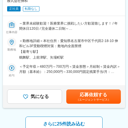
調整が可能です。
株式会社伸和
・製品に関する説明資料・申請用ドキュメントの作成
正社員
転勤なし
・医療・技術に関する情報や文献の調査（要点整理）
■当社の特徴：
・法令や規格に沿って内容のチェック・修正
・当社は、エア・ウォーターグループ（売上高約1兆円）に属する
・開発・品質・製造など関連部門との確認・調整
会社です。
～業界未経験歓迎！医療業界に挑戦したい方歓迎致します！ / 年
・文書の管理、更新対応
・グループ全体のビジョン「地球環境とウェルネス（健やかな暮
間休日120日 / 完全週休二日制～
※一から文章を考えるというより、
らし）」という2つの成長軸のもと、ヘルス＆セーフティーグルー
仕事内容
情報を整理しながらルールに合わせてまとめていく業務です
プのサービスユニット部門として、医療分野設備の総合メンテナ
■職務内容：
＜勤務地詳細＞本社住所：愛知県名古屋市中区千代田2-18-10 伸
ンスをメインに、顧客のニーズにお応えしています。
（1）病院や施設などの内装設備工事の施工管理業務
■配属部門
和ビル3F受動喫煙対策：敷地内全面禁煙
（2）関連会社の営業所 点検・営繕
勤務地
約20名のチーム：女性メンバーが多く、中途入社の方も多数活躍
変更の範囲：会社の定める業務
【最寄り駅】
（3）個人宅の介護に関わる改修工事
中。
鶴舞駅、上前津駅、矢場町駅
気さくで相談しやすく、落ち着いた雰囲気の職場です。
■職務詳細：
＜予定年収＞480万円～700万円＜賃金形態＞月給制＜賃金内訳＞
（1）について
■働き方の魅力
月額（基本給）：250,000円～330,000円固定残業手当/月：
病院を中心とする施設の内装設備（手術室、クリーンルーム、X線
給与
残業は月平均30時間程度で、全社的にしっかり管理されていま
40,000円～55,000円（固定残業時間22時間0分/月）超過した時間
防護室、無菌治療室など）の新設・改修時の施工管理を担ってい
す。
外労働の残業手当は追加支給＜月給＞290,000円～385,000円（一
ただきます。協力会社の手配、現場でのスケジュール管理、見積
入社後はOJTを通して業務を習得いただき、
律手当を含む）＜昇給有無＞有＜残業手当＞有＜給与補足＞■昇
り、各種取りまとめなどをお任せします。ご自身で施工を行って
約1年後を目安にリモート勤務も可能です。
給：年1回■賞与：年2回（6月・12月）+決算賞与(4月)※支給実
応募依頼する
いただく場合もございます。
気になる
績：6.2か月（24年度実績）※入社初年度は業績、考課による賃金
（エージェントサービス）
■働きやすさ
はあくまでも目安の金額であり、選考を通じて上下する可能性が
※割合としては増改修の案件が多く、ゼネコンなどを通さずに発注
・土日祝休み／年間休日122日
あります。月給(月額)は固定手当を含めた表記です。
を請け負うことが多いため工程管理などでゼネコンの影響を受け
・中途入社メンバーが多く、なじみやすい環境
ることが少ない環境です。また病院内での施工となるため夜間の
・落ち着いて業務に取り組める雰囲気
勤務などはほとんど発生しません。
・「真面目だけど話しやすい」チーム風土
さらに25件読み込む