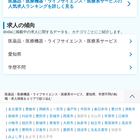
医薬品・医療機器・ライフサイエンス・医療系サービス
の
人気求人ランキングを詳しく見る
求人の傾向
dodaに掲載中の求人に関するデータを、カテゴリごとにご紹介します。
医薬品・医療機器・ライフサイエンス・医療系サービス
愛知県
学歴不問
医薬品・医療機器・ライフサイエンス・医療系サービス、愛知県、学歴不問の転
職・求人情報をエリアで絞り込む
名古屋市
豊橋市
岡崎市
一宮市
瀬戸市
半田市
春日井市
豊川市
津島市
碧南市
刈谷市
豊田市
安城市
西尾市
蒲郡市
犬山市
常滑市
江南市
小牧市
稲沢市
新城市
東海市
大府市
知多市
知立市
尾張旭市
高浜市
岩倉市
豊明市
日進市
田原市
愛西市
清須市
北名古屋市
弥富市
みよし市
あま市
長久手市