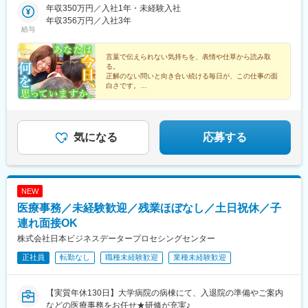
6-25・愛知県名古屋市南区鳴浜町3-56・愛知県名古屋市南区元柴
年収350万円／入社1年・未経験入社
田東町2-6☆同じ法人内の事業所のため、困ったときは法人全体で
年収356万円／入社3年
給与
サポートし合える体制があります。受動喫煙対策：有（施設内禁
煙）
言葉で伝えられない気持ちを、表情や仕草から読み取
る。
正解のない問いと向き合い続ける毎日が、この仕事の面
白さです。
営業・事務など異業種からの転職者が多く活躍中。
未経験から始められる環境が整っています。
気になる
応募する
NEW
医療事務／未経験歓迎／残業ほぼなし／土日祝休／子
連れ面接OK
株式会社日本ビジネスデータープロセシングセンター
正社員
転勤なし
職種未経験歓迎
業種未経験歓迎
【実質年休130日】大学病院の病棟にて、入退院の準備やご案内
などの医療事務をお任せ★研修が充実♪