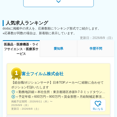
■組織体制：
■当社の強み
7名（40代：部長1名、70代：2名、60代：1名、30代：３名）
・国内トップクラスシェア × 世界110カ国以上で使用
※30代のうち1名は内勤職
カテーテル・ガイドワイヤ分野で高いシェアを持ち、グローバル
に展開しています。
■働き方について：
人気求人ランキング
・素材開発から製造までの一貫体制
・主に愛知・岐阜・三重・静岡をチームで担当します。
自社で製品づくりを完結できる強みがあり、品質とスピードを両
dodaに掲載中の求人を、応募数順にランキング形式でご紹介します。
・地域によっては出張にてご対応いただく場合もございます
立。
※応募数が同数の場合は、新着順に表示しています。
本ポジションは、その製品を“正しく世に出す”ための重要な役割を
更新日：
2026/8/9（日）
■働く魅力：
担っています。
医薬品・医療機器・ライ
・ノートPCを一人１台貸与いたしますので、現場に出ながらでの
愛知県
学歴不問
フサイエンス・医療系サ
見積もりの作成など書類作業を進めることができます。
変更の範囲：無
ービス
・社用車も原則一人１台貸与いたしますので、現場とご自宅を直
行直帰していただくことも可能です。
■伸和について：
富士フイルム株式会社
・当社はセイエイ・エル・センテホールディング株式会社、株式
会社八神製作所の関連会社として、主に同社が納入した医療機器
【総合職/ポジションサーチ】日本TOPメーカー/ご経験に合わせて
製品の保守・点検・修理を担っております。
ポジション打診いたします
・主な事業は以下となります。
＜勤務地詳細＞本社住所：東京都港区赤坂9-7-3 ミッドタウン・ウェスト勤務地最寄駅：東京メトロ日比谷線／都営大江戸線／六本木駅受動喫煙対策：敷地内全面禁煙
〇MRM事業部：医療機器の保守点検及び修理業務
＜予定年収＞600万円～900万円＜賃金形態＞月給制補足事項なし＜賃金内訳＞月額（基本給）：300,000円～500,000円＜月給＞300,000円～500,000円＜昇給有無＞有＜残業手当＞有賃金はあくまでも目安の金額であり、選考を通じて上下する可能性があります。月給(月額)は固定手当を含めた表記です。
〇医療介護設備部：医療や介護関連施設の内装設備や医療用家具
掲載予定期間：
の設計制作加工販売
2026/6/11（木）
〜
2026/9/9（水）
〇ウンドケア事業部：床ずれ防止マットレス、ICUベッド、救急
気になる
更新日：
2026/8/8（土）
ストレッチャーの販売