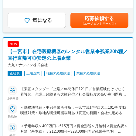
・行政対応業務（医療監査、厚生局対応等）
と「試作対応力」を実現しています。
有＜残業手当＞有＜給与補足＞※上記給与についてはあくまで目安
・施設基準届出
であり、選考を通じて変化いたします。※詳細は、試用期間経過時
・業者対応
変更の範囲：会社の定める業務
に経験年数と本人の能力等を総合的に考慮し決定いたします。■昇
応募依頼する
・クレーム対応 等
気になる
給：年1回■賞与：年2回（昨年実績3ヶ月分）賃金はあくまでも目
（エージェントサービス）
・その他医事関連業務全般
安の金額であり、選考を通じて上下する可能性があります。月給
(月額)は固定手当を含めた表記です。
■医療法人桂名会について：
昭和47年に地域の健康管理、医療、リハビリを担う目的で桂名会
NEW
の母体である木村病院が開設されました。
【一宮市】在宅医療機器のレンタル営業◆残業20h程／
その後、医療法人桂名会は地域の多様なニーズ、高齢化社会に対
応する為、在宅介護支援センター、老人保健施設、デイサービス
直行直帰可◎安定の上場企業
等を開設してきました。
大丸エナウィン株式会社
これらの多様なサービスにより、様々なケース、地域のニーズに
正社員
上場企業
職種未経験歓迎
業種未経験歓迎
対応でき、この積み重ねが、患者様、利用者様との信頼関係を深
める事になると考えております。
【東証スタンダード上場／年間休日121日／営業経験だけでなく
変更の範囲：会社の定める業務
看護師、介護士経験者も大歓迎◎／社会貢献度の高い在宅医療機
仕事内容
器の提案営業／高齢者との関わりが多いお仕事です】
＜勤務地詳細＞中部事業所住所：一宮市浅野字西大土101番 受動
■担当業務：
喫煙対策：敷地内喫煙可能場所あり変更の範囲：会社の定める事
・在宅医療機器を病院・クリニックなどに提案するお仕事です。
勤務地
業所
超高齢者社会で需要拡大中。
＜予定年収＞400万円～615万円＜賃金形態＞月給制＜賃金内訳＞
月額（基本給）：212,000円～328,000円固定残業手当/月：
■仕事内容：
給与