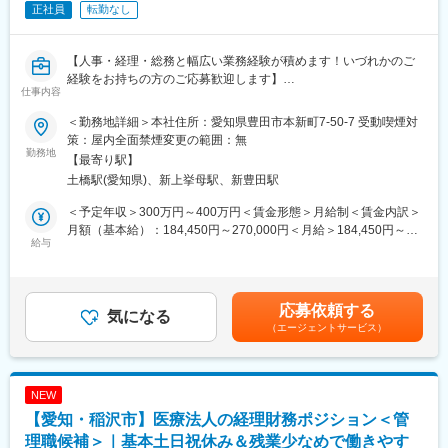
正社員
転勤なし
・住宅型有料老人ホームナーシングホームふしやの森（愛知県名
古屋市中川区伏屋2-2001）
【人事・経理・総務と幅広い業務経験が積めます！いづれかのご
＜障がい者向けグループホーム＞
経験をお持ちの方のご応募歓迎します】
・NEXUS岩塚（愛知県名古屋市中村区岩塚町字林高寺東29）
仕事内容
・NEXUS枇杷島（愛知県名古屋市西区枇杷島2-19-39-2）
■採用背景
・NEXUS伏屋（愛知県名古屋市中川区伏屋4-2250）
＜勤務地詳細＞本社住所：愛知県豊田市本新町7-50-7 受動喫煙対
当社は特別養護老人ホーム運営、老人短期入所事業、デイサービ
・NEXUS池花（愛知県名古屋市北区池花町225）
策：屋内全面禁煙変更の範囲：無
ス事業、居宅介護支援事業などの事業内容を手掛けています。少
勤務地
【最寄り駅】
子高齢化の影響で入居者も安定しております。今回、組織の若返
■当社の魅力：
土橋駅(愛知県)、新上挙母駅、新豊田駅
りを図るため、管理部の事務職員を募集致します
(1)キャリアアップできる環境
資格取得支援等会社のサポートを受けることができます。また、
＜予定年収＞300万円～400万円＜賃金形態＞月給制＜賃金内訳＞
■業務内容：
施設長⇒エリアマネージャー⇒事業本部長とキャリアを積んでい
月額（基本給）：184,450円～270,000円＜月給＞184,450円～
特別養護老人ホームにて、事務作業全般をお任せします。 業務は
給与
くことも可能です。
270,000円＜昇給有無＞有＜残業手当＞有＜給与補足＞■昇給：年
多岐に渡るため、フットワークが軽く周囲の方と円滑にコミュニ
(2)女性管理者・管理職多数在籍
１回■賞与：年2回(支給実績2～3ヶ月分/年)賃金はあくまでも目安
ケーションの取れる方を歓迎いたします。
産休・育休の制度も整っている他、ライフイベントがひと段落し
の金額であり、選考を通じて上下する可能性があります。月給(月
てからでも働ける環境が整っています。
額)は固定手当を含めた表記です。
応募依頼する
■業務詳細：
気になる
(3)残業月30時間以内／原則定時退社
（エージェントサービス）
・受付、電話対応
システム化（ipad導入等）や残業時間の削減を進めています。
・来客対応
・各種書類作成
■社風：
・労務人事(社保、雇保の事務手続き、労災事務手続き、給与計
当社では役員会議が毎朝実施されていることもあり、提案から決
NEW
算、採用関連等)
裁までスピード感を持って行っております。業務に関しても自身
【愛知・稲沢市】医療法人の経理財務ポジション＜管
・経理事務(通常経理事務、決算業務等)
で抱え込まず、不完全な段階でも周りと意見していくような社風
・総務業務(施設管理、施設清掃等)
理職候補＞｜基本土日祝休み＆残業少なめで働きやす
です。社内の雰囲気も非常によく、社員がみな企業理念の「人生