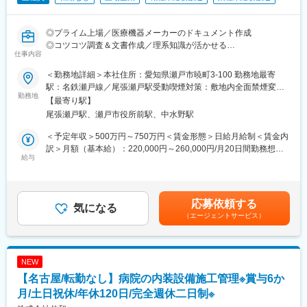
・超音波診断装置
◎プライム上場／医療機器メーカーのドキュメント作成
■教育制度：
◎コツコツ調査＆文書作成／理系知識が活かせる
・入社後はトレーナーとなる先輩社員との現場同行からスタート
仕事内容
◎製品を世に出すための“仕上げ”を担うポジション
します。
・OJT
＜勤務地詳細＞本社住所：愛知県瀬戸市暁町3-100 勤務地最寄
■概要
・自社トレーニングセンターでの実習やメーカー講習会
駅：名鉄瀬戸線／尾張瀬戸駅受動喫煙対策：敷地内全面禁煙変更
医療機器を世の中に届けるために必要な「説明資料・申請文書」
勤務地
・集合研修（入社後3年間）
の範囲：会社の定める事業所
【最寄り駅】
を作成・管理するお仕事です。
毎月OJT制度で面談を行いますので、分からないところは気軽
尾張瀬戸駅、瀬戸市役所前駅、中水野駅
開発された製品について、「どんな医療に使われるのか」「安全
に相談できる環境です。
性や有効性はどうか」などを整理し、ルールに沿った形で文書に
※少しずつ焦らず業務を覚えていってください。
＜予定年収＞500万円～750万円＜賃金形態＞日給月給制＜賃金内
まとめていきます。
■組織構成：
訳＞月額（基本給）：220,000円～260,000円/月20日間勤務想定
いわゆる設計ではなく、情報を集めて整える“技術サポート・事務
給与
・フィールドエンジニア3名(30代1名、40代2名)が在籍していま
＜想定月額＞220,000円～260,000円＜昇給有無＞有＜残業手当＞
寄り”の業務です。
す。
有＜給与補足＞※給与詳細は、経験等により相談に応じます。■賞
与：年2回（過去実績4ヶ月分）■決算賞与：業績により別途支給
■採用背景
■働き方：
賃金はあくまでも目安の金額であり、選考を通じて上下する可能
応募依頼する
医療機器業界では、製品を販売するために各国のルールに沿った
気になる
・チームで仕事を行います！
性があります。月給(月額)は固定手当を含めた表記です。
（エージェントサービス）
文書整備が不可欠です。同社でもグローバル展開の拡大に伴い、
・担当エリアは愛知・三重・岐阜になります。
開発・品質・製造をつなぐ文書作成・管理体制の強化が求められ
・基本的にはサービスセンター単位での業務となりますが、状況
ています。
次第では近隣の拠点とも連携し業務を行います。
製品を「作って終わり」ではなく、“世に出せる状態に整える”役割
・月2、3日程度出張をお任せする場合がございます。
NEW
を担うポジションです。
・休日勤務は月2、3日程度発生する可能性がございますが、代休
【名古屋/転勤なし】病院の内装設備施工管理※賞与6か
を取得いただけます。
■仕事内容
月/土日祝休/年休120日/完全週休二日制※
・代休・有給は1時間単位で取得可能ですので、柔軟に勤務時間の
医療機器に関する文書作成・管理業務をお任せします。