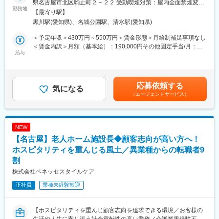
す。そのため医療・介護施設の業務負担の軽減もでき多くのメリ
県名古屋市北区駒止町２－２２ 受動喫煙対策：屋内全面禁煙変更
・患者データ管理
勤務地
ットがあります。拠点は北海道から九州まで展開し、毎年増収・
の範囲：会社の定める事業所
【最寄り駅】
・医療物品の管理/発注/準備
増益と確実に業績伸長しています。
黒川駅(愛知県)、名城公園駅、清水駅(愛知県)
・受電対応
・書類作成
変更の範囲：会社の定める業務
＜予定年収＞430万円～550万円＜賃金形態＞月給制補足事項なし
・院内外との連携 など
＜賃金内訳＞月額（基本給）：190,000円その他固定手当/月：
※専用システム、電子カルテを使用します(Salesforce、モバカ
給与
94,800円～181,900円固定残業手当/月：41,900円～54,800円（固
ル、WebORCA等)
定残業時間20時間0分/月）超過した時間外労働の残業手当は追加
支給＜月給＞326,700円～426,700円（一律手当を含む）＜昇給有
■入社後の流れ
無＞有＜残業手当＞有＜給与補足＞予定年収はあくまでも目安の
応募依頼する
まずは実務を通してバックオフィス業務をご理解いただき、並行
気になる
金額であり、選考を通じて上下する可能性があります。■賞与：年
（エージェントサービス）
して医療保険や介護保険制度、訪問診療の仕組みを把握いただき
２回■昇給：年１回（個人評価による）賃金はあくまでも目安の金
ます。
額であり、選考を通じて上下する可能性があります。月給(月額)は
将来的には事務部のマネージャーを目指していただきます。
固定手当を含めた表記です。
NEW
■将来的にお任せしたい業務
【名古屋】老人ホーム施設長◆顧客志向が高い方へ！
事務職というとサポートのイメージが先行しますが、同院では縁
の下の力持ちとなり、診療チームを支えるとても重要なポジショ
ホスピタリティを重んじる風土／異業種からの転職者9
ンです。毎年昇給の機会があり、キャリアアップできる職場環境
割
です。ただ業務をこなすのではなく、訪問診療の現場を思い描
株式会社ベネッセスタイルケア
き、理解して業務を進めることが重要になりますので、優先順位
をつけることや、部門内外含め俯瞰して業務を把握するスキルを
正社員
業種未経験歓迎
身につけることができます。
■組織構成：
【ホスピタリティを重んじ顧客志向を追求できる環境／お客様の