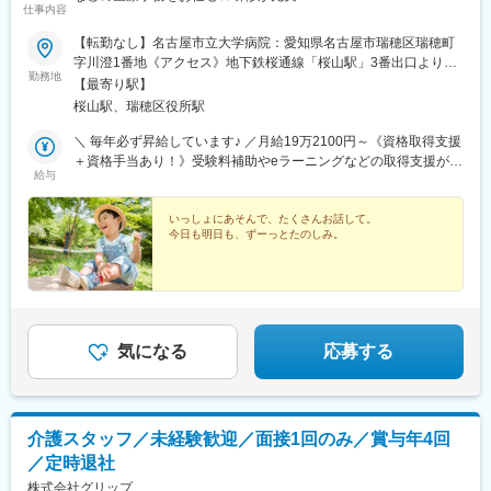
仕事内容
【転勤なし】名古屋市立大学病院：愛知県名古屋市瑞穂区瑞穂町
字川澄1番地《アクセス》地下鉄桜通線「桜山駅」3番出口より徒
勤務地
歩すぐ！※受動喫煙対策：屋内禁煙
【最寄り駅】
桜山駅、瑞穂区役所駅
＼ 毎年必ず昇給しています♪ ／月給19万2100円～《資格取得支援
＋資格手当あり！》受験料補助やeラーニングなどの取得支援が充
給与
実！資格取得後に支給される資格手当は月ごとの支給なので、収
入も着実にUP！働きながらの資格取得にもモチベーション高く取
り組めます。※対象資格は待遇・福利厚生欄をCHECK！
いっしょにあそんで、たくさんお話して。
今日も明日も、ずーっとたのしみ。
気になる
応募する
介護スタッフ／未経験歓迎／面接1回のみ／賞与年4回
／定時退社
株式会社グリップ