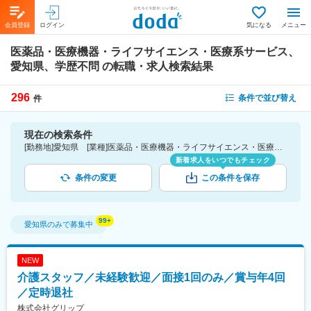
会員登録
ログイン
気になる
メニュー
医薬品・医療機器・ライフサイエンス・医療系サービス、
愛知県、学歴不問
の転職・求人検索結果
296
条件で並び替え
件
現在の検索条件
[勤務地]愛知県 [業種]医薬品・医療機器・ライフサイエンス・医療系サービス [こだわり条件ピックアップ]学歴不問 [詳細条件](募集・採用情報)学歴不問
新着求人をいつでもチェック
条件の変更
この条件を保存
愛知県
のみで募集中
NEW
介護スタッフ／未経験歓迎／面接1回のみ／賞与年4回
／定時退社
株式会社グリップ