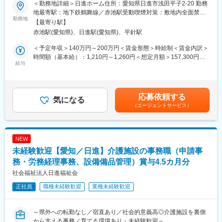
＜勤務地詳細＞日進ホーム住所：愛知県日進市浅田平子2-20 勤務
◎組織ナレッジの型化とチームビルディング
【事務／未経験歓迎】地域の介護施設を支えるバックオフィス職
地最寄駅：地下鉄鶴舞線／赤池駅受動喫煙対策：敷地内全面禁煙
・自身の成功事例や営業手法を汎用的なナレッジとして型化
勤務地
変更の範囲：会社の定める事業所
【最寄り駅】
・組織全体の成約率向上や若手メンバーの育成を通じた営業組織
■業務内容：
赤池駅(愛知県)、日進駅(愛知県)、平針駅
の強化
当法人が運営する特別養護老人ホーム、ショートステイ、ケアハ
ウスなど複数施設の事務全般をお任せします。※病院への付き添い
＜予定年収＞140万円～200万円＜賃金形態＞時給制＜賃金内訳＞
◎CRMシステムでの顧客管理 など
の際に運転業務をお願いする場合があります（ノア～ハイエース
時間額（基本給）：1,210円～1,260円＜想定月額＞157,300円～
クラスの社用車・AT限定OK）
給与
163,800円＜昇給有無＞有＜残業手当＞有＜給与補足＞■残業手当
■組織体制：
（残業時間に応じて別途支給）■月間想定勤務日数15～18日賃金
営業メンバー：20名
■業務詳細：
はあくまでも目安の金額であり、選考を通じて上下する可能性が
カスタマーサクセス・サポート：10名
以下の業務を経験に合わせてお任せします。
あります。月給(月額)は固定手当を含めた表記です。
応募依頼する
気になる
■企業魅力：
（エージェントサービス）
・介護事務：介護報酬の請求、レセプト作成・点検、入金管理、
★テクノロジーの力で歯科医療の課題解決に挑む成長企業です。
利用者やご家族への説明、契約書作成
「テクノロジーで『105年活きる』を創造する」というビジョン
・総務：設備・備品管理、書類整理、法定点検や届出、施設見学
のもと、歯科医療の未来を変えるサービスを展開しています。
の受付・案内
NEW
・経理：小口現金管理、日常経費処理、給与計算サポート、月次
未経験歓迎【愛知／日進】介護施設の事務職（申請事
★AIやSaaSを活用し、歯科医院の業務改革を推進しています。
決算補助
新サービス「paylight X」を通じて、予約・決済・コミュニケーシ
・その他：来客・電話対応、行政提出書類の準備、行事サポー
務・労務経理事務、設備備品管理）賞与4.5カ月分
ョンなど医院運営全体の効率化を支援しています。
ト、外部機関との連絡調整 など
社会福祉法人日進福祉会
★変化を楽しみ、挑戦を歓迎するカルチャーがあります。
正社員
職種未経験歓迎
業種未経験歓迎
■組織構成：
急成長フェーズならではのスピード感があり、年齢や役職に関係
配属先は1～2名体制（40代女性・20代女性が在籍）。
なく主体的な提案やチャレンジが歓迎される環境です。
経験豊富なベテラン社員もおり、「わからないことはすぐ聞け
～県外への転勤なし／宿直あり／社会的意義高◎介護施設を裏側
る」距離感の近い職場です。女性が多く、子育てやプライベート
から支える事務／育てる環境あり・未経験歓迎～
変更の範囲：会社の定める業務