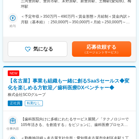
三河豊田駅、豊田市駅、末野原駅、新豊田駅、土橋駅(愛知県)、梅
・職員の教育やマネジメント
坪駅
・利用者とのコミュニケーションや作業(書類の折り込み作業や、
ケーキの箱作り、ピンセットによる綿詰めなど)のフォロー
＜予定年収＞350万円～490万円＜賃金形態＞月給制＜賃金内訳＞
月額（基本給）：250,000円～350,000円＜月給＞250,000円～
■組織構成：
給与
350,000円＜昇給有無＞有＜残業手当＞有＜給与補足＞■賞与：年
社長を含めて3名の社員とパートの方が4名所属しております。今
2回(1カ月分を2回支給) 支給月：6月、12月賃金はあくまでも目
後、さらに事業を拡大していくための採用となります。
安の金額であり、選考を通じて上下する可能性があります。月給
(月額)は固定手当を含めた表記です。
応募依頼する
■利用者について：
気になる
（エージェントサービス）
設立間もない事業所ですが、豊田エリアの方を中心に現在13名の
方にご利用いただいております。
■働き方について：
NEW
日曜日は固定で休みとなっている他、施設として運営時間がしっ
【名古屋】事業も組織も一緒に創るSaaSセールス◆変
かりときまっているので残業はほとんど発生しない環境です。
化を楽しめる方歓迎／歯科医療DXベンチャー◆
株式会社SCOグループ
正社員
転勤なし
【歯科医院向けに多岐にわたるサービス展開／「テクノロジーで
105年活きる、を創造する」をビジョンに、歯科医療プロセスの
仕事内容
革新に取り組む会社／土日祝休・年休125日】
＜勤務地詳細＞名古屋支社住所：愛知県名古屋市中村区名駅１丁