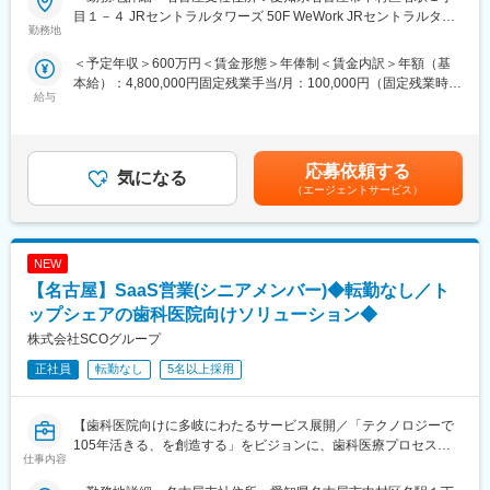
■おすすめポイント：
目１－４ JRセントラルタワーズ 50F WeWork JRセントラルタワ
★歯科医療の未来を変えるSaaSプロダクトの拡大フェーズに参画
勤務地
ーズ 名古屋受動喫煙対策：屋内全面禁煙変更の範囲：会社の定め
できる
る事業所
＜予定年収＞600万円＜賃金形態＞年俸制＜賃金内訳＞年額（基
★決められたやり方ではなく、自ら考え挑戦できる環境です！
本給）：4,800,000円固定残業手当/月：100,000円（固定残業時間
★経験以上に、変化を楽しむ姿勢や事業への共感を重視していま
給与
40時間0分/月）超過した時間外労働の残業手当は追加支給＜月額
す！
＞500,000円（12分割）（一律手当を含む）＜昇給有無＞有＜残
業手当＞有＜給与補足＞※前職時を考慮しスキル、経験、能力に応
■業務概要：
じて決定■昇給：年1回（6月）賃金はあくまでも目安の金額であ
自社SaaSプロダクト「paylight X」の営業活動を通じ、歯科医院
応募依頼する
気になる
り、選考を通じて上下する可能性があります。月給(月額)は固定手
の経営改善と、その先にいる患者様の治療体験の変革を推進して
（エージェントサービス）
当を含めた表記です。
いただきます。
■業務詳細：
NEW
◎既存顧客への有償化アプローチ
・無償プランから有償プランへの切り替え提案
【名古屋】SaaS営業(シニアメンバー)◆転勤なし／ト
・顧客ニーズのヒアリングと経営課題の抽出
ップシェアの歯科医院向けソリューション◆
・製品デモンストレーションと導入効果のプレゼンテーション
株式会社SCOグループ
・見積作成・契約手続き・導入後のフォローアップ
正社員
転勤なし
5名以上採用
◎新規開拓アプローチ
・事業拡大を見据えた、未契約医院への能動的なアプローチ
【歯科医院向けに多岐にわたるサービス展開／「テクノロジーで
◎学会活動や歯科医師会等への参加を通じた、中長期的なコネク
105年活きる、を創造する」をビジョンに、歯科医療プロセスの
仕事内容
ション形成
革新に取り組む会社／土日祝休・年休125日】