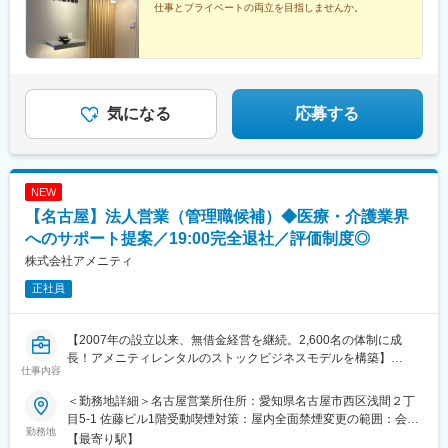
仕事とプライベートの両立を目指しませんか。
気になる
応募する
NEW
【名古屋】法人営業（管理職候補）◆医療・介護業界
へのサポート提案／19:00完全退社／評価制度◎
株式会社アメニティ
正社員
【2007年の設立以来、無借金経営を継続。2,600名の体制に成
長！アメニティレンタルのストックビジネスモデルを構築】
仕事内容
事業のさらなる拡大を見据え、各営業所における営業体制の強化
を図るため、このたび新たな仲間をお迎えすることとなりまし
＜勤務地詳細＞名古屋営業所住所：愛知県名古屋市西区浅間２丁
た。
目5-1 佐藤ビル1階受動喫煙対策：屋内全面禁煙変更の範囲：会社
勤務地
の定める事業所
【最寄り駅】