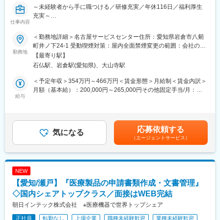
■宿直勤務とは
～未経験者から手に職つける／研修充実／年休116日／福利厚生
夜間に泊まり込み、緊急時や非常事態に備えて待機する勤務形態
充実～
のことです。
仕事内容
※介護業務は発生しません。ご安心ください。
■業務内容：
＜勤務地詳細＞名古屋サービスセンター住所：愛知県岩倉市八剱
・病院や製薬会社などの客先へ訪問し、医療機器のメンテナンス
■職場の魅力：
町井ノ下24-1 受動喫煙対策：屋内全面禁煙変更の範囲：会社の定
を行っていただきます。
勤務地
平成2年、日進市初の特別養護ホームを設立して以来、地域密着で
める事業所
【最寄り駅】
福祉サービスを提供しています。
石仏駅、岩倉駅(愛知県)、大山寺駅
■業務詳細：
職場の雰囲気として女性も多く恋愛や子育ての話など和気あいあ
◇メンテナンス業務
いとしています。また困っていると、みんなが助けてくれる“優し
＜予定年収＞354万円～466万円＜賃金形態＞月給制＜賃金内訳＞
・故障修理
さ” のある職場職場です。
月額（基本給）：200,000円～265,000円その他固定手当/月：
・定期の保守点検
給与
12,000円固定残業手当/月：23,500円～30,700円（固定残業時間
・機械の設置
■配属先情報：
15時間0分/月）超過した時間外労働の残業手当は追加支給＜月給
・専門知識のアドバイス（保守の仕方など）
１～2名（40代女性、20代女性）
＞235,500円～307,700円（一律手当を含む）＜昇給有無＞有＜残
経験長い社員も多数在籍しており、相談もしやすいです。
業手当＞有＜給与補足＞■その他固定手当：外勤手当7,000円／都
応募依頼する
■業務に慣れてきたら：
気になる
市手当5,000円■昇給：年1回（4月／今年度実績：平均11,100円程
（エージェントサービス）
◇既存営業業務
■同社の魅力：
度）■賞与：年2回（7月・12月／前年度実績：3.8ヶ月）■モデル
・機械の更新・自社商品のご提案
【◎WLBを整えた働き方】年間休日112日、残業時間5~10時間程
年収：・30代：平均450万円・40代：平均520万円※経験、スキル
※ノルマはございません。製品販売やメンテナンス件数等、一定の
度とプライベートとメリハリをつけた働き方ができます。家庭と
によりさらに上を目指せます。賃金はあくまでも目安の金額であ
基準をクリアすると月の給与にインセンティブがプラスされま
仕事の両立ができるように、「育児休暇は3歳まで対象」「残業・
り、選考を通じて上下する可能性があります。月給(月額)は固定手
NEW
す。
夜勤の免除は小学校就学前まで対象」など様々な支援に取り組ん
当を含めた表記です。
【愛知/瀬戸】『医療製品の申請書類作成・文書管理』
でおり、愛知県ファミリー・フレンドリー企業に登録されていま
■対象機器：
◇国内シェアトップクラス／面接はWEB完結
す。
・医療器具の滅菌器や洗浄装置
朝日インテック株式会社 ※医療機器で世界トップシェア
・検査機器
変更の範囲：会社の定める業務
正社員
転勤なし
上場企業
職種未経験歓迎
業種未経験歓迎
・福祉・介護関連機器