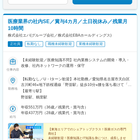
医療業界の社内SE／賞与4カ月／土日祝休み／残業月
10時間
株式会社エバ(グループ会社／株式会社EBAホールディングス)
正社員
転勤なし
職種未経験歓迎
業種未経験歓迎
【未経験歓迎／医療知識不問】社内業務システムの開発・導入・
改修、社内ネットワークの運用・保守
仕事内容
【転勤なし／U・Iターン歓迎】本社勤務／愛知県名古屋市天白区
古川町46※地下鉄桜通線「野並駅」徒歩10分※腰を落ち着けて「名
勤務地
古屋」で働き続けたい方、歓迎します！▼入社後は、株式会社
【最寄り駅】
EBAホールディングスへ在籍出向となります＜会社概要＞会社
野並駅、鶴里駅
名：株式会社EBAホールディングス代表者：代表取締役社長 江
場 大二資本金：7,000万円創 業：令和2年 9月15日所在地：〒
年収551万円（36歳／残業代・賞与含）
468-0046 名古屋市天白区古川町46事業内容：医療ガス事業／在
年収437万円（28歳／残業代・賞与含）
給与
宅医療・福祉事業／ヘルスケアファシリティ事業＜グループ企業
＞・株式会社エバ・株式会社エバホームケアサービス・株式会社
エフエスナゴヤ・株式会社デルタバイオメディカル・株式会社ア
【東海エリアでのシェアトップクラス！医療ガスの専門
商社】
クロス・株式会社メドックス・株式会社HFCソリューションズ・
未経験歓迎！医療知識とIT知識を身につけ、成長しませ