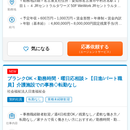
＜勤務地詳細＞名古屋支社住所：愛知県名古屋市中村区名駅１丁
◎CRMシステムでの顧客管理 など
■おすすめポイント：
目１－４ JRセントラルタワーズ 50F WeWork JRセントラルタワ
★正解のある環境ではなく、自ら正解をつくる環境です！
勤務地
ーズ 名古屋受動喫煙対策：屋内全面禁煙変更の範囲：会社の定め
■組織体制：
★完成された組織よりも、成長途中のベンチャーを楽しめる方を
る事業所
＜予定年収＞600万円～1,000万円＜賃金形態＞年俸制＜賃金内訳
営業メンバー：20名
歓迎！
＞年額（基本給）：4,800,000円～8,000,000円固定残業手当/月：
カスタマーサクセス・サポート：10名
★経験以上に、挑戦を楽しむ姿勢やビジョンへの共感を重視しま
給与
100,000円～167,000円（固定残業時間40時間0分/月）超過した時
す！
間外労働の残業手当は追加支給＜月額＞500,000円～833,666円
■企業魅力：
（12分割）（一律手当を含む）＜昇給有無＞有＜残業手当＞有＜
★テクノロジーの力で歯科医療の課題解決に挑む成長企業です。
■業務概要：
給与補足＞※前職時を考慮しスキル、経験、能力に応じて決定■昇
「テクノロジーで『105年活きる』を創造する」というビジョン
自社SaaSプロダクト「paylight X」の営業活動を通じ、歯科医院
応募依頼する
気になる
給：年1回（6月）賃金はあくまでも目安の金額であり、選考を通
のもと、歯科医療の未来を変えるサービスを展開しています。
の経営改善と、その先にいる患者様の治療体験の変革を推進して
（エージェントサービス）
じて上下する可能性があります。月給(月額)は固定手当を含めた表
いただきます。
記です。
★AIやSaaSを活用し、歯科医院の業務改革を推進しています。
新サービス「paylight X」を通じて、予約・決済・コミュニケーシ
■業務詳細：
ョンなど医院運営全体の効率化を支援しています。
NEW
◎既存顧客への有償化アプローチ
・無償プランから有償プランへの切り替え提案
ブランクOK＜勤務時間・曜日応相談＞【日進/パート職
★変化を楽しみ、挑戦を歓迎するカルチャーがあります。
・顧客ニーズのヒアリングと経営課題の抽出
員】介護施設での事務◇転勤なし
急成長フェーズならではのスピード感があり、年齢や役職に関係
・製品デモンストレーションと導入効果のプレゼンテーション
社会福祉法人日進福祉会
なく主体的な提案やチャレンジが歓迎される環境です。
・見積作成・契約手続き・導入後のフォローアップ
契約社員
転勤なし
業種未経験歓迎
変更の範囲：会社の定める業務
◎新規開拓アプローチ
・事業拡大を見据えた、未契約医院への能動的なアプローチ
～事務職経験者歓迎／週4日程度OK／残業なし／柔軟な働き方／
◎学会活動や歯科医師会等への参加を通じた、中長期的なコネク
転勤なし／家チカで長く働きたい方におすすめ／勤務時間・勤務
仕事内容
ション形成
曜日相談OK／社会保険完備～