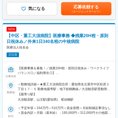
年2回（過去実績：5.4ヶ月分※決算賞与含む）・対象者には家賃補
老人ホーム及び介護事業運営法人に対して、会計／税務／労務に
・製品デモンストレーション、使用方法の説明対応
助手当支給（詳細は面接時に確認可能）賃金はあくまでも目安の
応募依頼する
関する実務支援および経営コンサルティングを行っている部門で
・今後開発予定の自社メディカル製品の動物用医療機器への展開
気になる
金額であり、選考を通じて上下する可能性があります。月給(月額)
（エージェントサービス）
す。介護／福祉業界は、経営課題が多いですが、当社では、長年
についてのユーザーニーズ取得活動、動物医療市場の調査、動物
は固定手当を含めた表記です。
老人ホームの開設運営のコンサルティングを行ってきたノハウを
学会での展示活動（動物用内視鏡、鉗子処置具（開発中）、他今
もとに、事務代行から、「現場を理解した実務支援」と「数字に
後の開発中製品）
基く経営改善提案」を通じて、クライアントである介護運営会社
NEW
の持続的な成長を支えています。
■働き方の魅力：
【中区・重工大須病院】医療事務 ◆残業20H程・原則
残業時間は月平均30H程度です。就業時間の管理は徹底されてお
り、全社的に月40時間を超えることはほぼありません。
日祝休み／外来1日340名程の中核病院
医療法人桂名会
■当社の強み：
正社員
◇「国内シェアトップクラス」&「110の国と地域でのグローバル
展開」
患者への負担が少ないことから心筋梗塞の治療法等では約90％以
【医療事務を募集！／残業20H程・原則日祝休み・ワークライフ
上がカテーテル治療が選択されています。その治療に使用される
バランス◎／福利厚生◎】
カテーテルおよびガイドワイヤー（カテーテルを治療部へ導くた
仕事内容
めのワイヤ）国内トップクラスシェアの実力を誇っています。ま
■職務内容：
た、世界110の国と地域でのグローバル規模でのシェアも拡大し
＜勤務地詳細＞★重工大須病院住所：愛知県名古屋市中区松原２
病院の運営、老人保健施設、デイサービス事業などを展開する医
続けています。
丁目１７－５ 勤務地最寄駅：地下鉄鶴舞線／大須観音駅受動喫煙
療法人桂名会の重工大須病院にて、医療事務として下記のような
勤務地
◇「他社には真似のできない素材一貫生産体制／現場主義／技術
対策：敷地内全面禁煙変更の範囲：会社の定める事業所
【最寄り駅】
医事業務管理及び病院管理業務をお任せします。
優位性」
大須観音駅、山王駅(愛知県)、尾頭橋駅
<お任せすること>
素材から製品に至るすべてを賄うことができる、一貫生産体制。
・診療報酬請求業務（外来・入院）、査定・返戻管理業務
現場の医師の声に耳を傾け培ってきた4つのコアテクノロジー「ト
＜予定年収＞334万円～510万円＜賃金形態＞月給制補足事項なし
・各種統計分析、資料作成
ルク技術」「樹脂コーティング技術」「伸線技術」「ワイヤーフ
＜賃金内訳＞月額（基本給）：195,000円～312,000円その他固定
・職員管理業務
給与
ォーミング技術」により、他社には真似のできない「スピード」
手当/月：33,200円＜月給＞228,200円～345,200円＜昇給有無＞