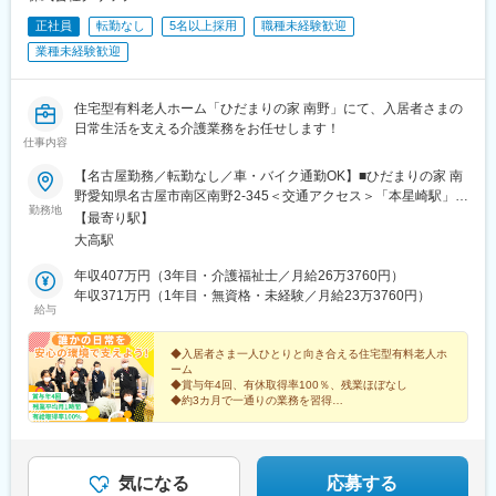
正社員
転勤なし
5名以上採用
職種未経験歓迎
業種未経験歓迎
住宅型有料老人ホーム「ひだまりの家 南野」にて、入居者さまの
日常生活を支える介護業務をお任せします！
仕事内容
【名古屋勤務／転勤なし／車・バイク通勤OK】■ひだまりの家 南
野愛知県名古屋市南区南野2-345＜交通アクセス＞「本星崎駅」よ
勤務地
り車で約6分「大高駅」より車で約8分※U・Iターン歓迎※無料駐車
【最寄り駅】
場完備※受動喫煙対策あり
大高駅
年収407万円（3年目・介護福祉士／月給26万3760円）
年収371万円（1年目・無資格・未経験／月給23万3760円）
給与
◆入居者さま一人ひとりと向き合える住宅型有料老人ホ
ーム
◆賞与年4回、有休取得率100％、残業ほぼなし
◆約3カ月で一通りの業務を習得
◆裁量あり◎レクリエーションの企画なども楽しい
【未経験から介護の専門性を身につけたい方へ】
気になる
応募する