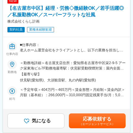
NEW
備を通じて、会計情報の正確性と利便性を高めます。
【名古屋市中区】経理・労務◇微経験OK／若手活躍◎
4,決算業務
・月次／四半期／年次の決算業務を取りまとめ、決算整理仕訳の
／私服勤務OK／スーパーフラットな社風
作成・レビュー。
株式会社くらし計画
・税理士と連携し、法人税や消費税の申告業務を補助。
契約社員
業種未経験歓迎
5,経費処理
・職員の立替経費精算のチェックと支払を行い、医療材料や設備
購入に関する支払処理も担当。
■仕事内容：
6,出納管理
老人ホーム運営会社をクライアントとし、以下の業務を担当して
・現金／預金の入出金や残高確認を行い、日々の資金管理の徹
仕事内容
いただきます。会計／労務の実務から、経営支援まで幅広く携わ
底。
れるポジションです。担当の会社をもち、その会社の経理／労務
・小口現金の管理／精算も含め、金融機関との振込や資金移動な
＜勤務地詳細＞名古屋支店住所：愛知県名古屋市中区栄2-9-5 アー
／会計に関する業務を一通りサポートしていただきます。※担当す
ど、出納業務全般を担当。
ク栄東海ビル7F勤務地最寄駅：伏見駅受動喫煙対策：屋内全面禁
る会社の難易度や数は、ご本人の経験／スキルに応じて段階的に
勤務地
7,金融機関・税理士対応
煙
【最寄り駅】
お任せします。
・金融機関との折衝を通じて、融資や口座管理などの業務。
伏見駅(愛知県)、大須観音駅、丸の内駅(愛知県)
・税理士との月次／年次報告ミーティングに参加し、税務調査対
■業務内容詳細：
応の補助。
＜予定年収＞404万円～465万円＜賃金形態＞月給制＜賃金内訳＞
（1）会計／記帳業務
月額（基本給）：266,000円～310,000円固定残業手当/月：5,000
・領収書／請求書／通帳データの確認
給与
■組織構成：
円（固定残業時間2時間0分/月）超過した時間外労働の残業手当は
・会計ソフトへの入力、日次／月次データの整理
経理財務課は、部長1名（部門創設者）、経理事務社員4名（女性
追加支給＜月給＞271,000円～315,000円（一律手当を含む）＜昇
・月ごとの数字をまとめた資料の作成
20代後半～30代後半）の体制です。
給有無＞有＜残業手当＞有＜給与補足＞上記は賞与含めた金額と
（2）労務事務業務
なります。■昇給：年1回（4月）■賞与：年3回（夏・冬・決算
応募依頼する
・勤怠データの確認／集計
気になる
■入社後の流れ：
期）※賞与は契約社員期間は無し、正社員雇用後に支給となりま
（エージェントサービス）
・給与計算に必要な資料の準備／チェック
現場社員のOJTとなります。まずは、仕分け業務や給与支払処理
す。賃金はあくまでも目安の金額であり、選考を通じて上下する
・入社／退社時の書類作成や管理
から徐々にお任せてしていきます。将来的には、経理の他に財務
可能性があります。月給(月額)は固定手当を含めた表記です。