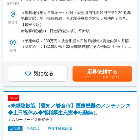
の話もしやすい、和やかな雰囲気です。
仕事内容
■職務内容：
■入社後の流れ：
＜勤務地詳細＞日進ホーム住所：愛知県日進市浅田平子2-20 勤務
当法人が運営する特別養護老人ホームやショートステイ、ケアハ
まずは来客・電話対応や書類整理など、取り組みやすい業務から
地最寄駅：地下鉄鶴舞線／赤池駅受動喫煙対策：敷地内全面禁煙
ウスなど、複数の施設を支えるバックオフィス業務をお任せしま
勤務地
スタート。
変更の範囲：会社の定める事業所
【最寄り駅】
す。
その後、先輩がマンツーマンでレセプト作成や請求処理を一緒に
赤池駅(愛知県)、日進駅(愛知県)、平針駅
進めながら、徐々に業務の幅を広げていきます。
■働き方：
業界未経験の方も、チェックリストやマニュアルを使いながら、
＜予定年収＞330万円＜賃金形態＞日給月給制＜賃金内訳＞月額
・週休2日制※土日はそれぞれ月1回程度出勤あり
数カ月かけて一つずつ覚えていける環境です。
（基本給）：182,000円/月22日間勤務想定その他固定手当/月：
・月２～3回程度管理宿直あり※地震、火災などに備え施設に待
給与
23,500円＜想定月額＞205,500円＜昇給有無＞有＜残業手当＞有
機・介護業務なし
■企業の魅力：
＜給与補足＞■賞与実績：年4.5ヶ月（春／夏／冬）■残業手当（残
・県外への転勤なし、残業月5～10時間程度、賞与・退職金あり
・地域密着：平成2年に日進市初の特別養護老人ホームを開設。地
業時間に応じて別途支給）賃金はあくまでも目安の金額であり、
・ノア～ハイエースクラスの運転をすることがあります。
域の高齢者と家族を支える社会貢献性の高い仕事です。
選考を通じて上下する可能性があります。月給(月額)は固定手当を
応募依頼する
要普通車免許（AT限定可）
気になる
・子育てとの両立支援：育児休暇は3歳まで、残業・夜勤免除は小
含めた表記です。
（エージェントサービス）
学校就学前まで対象。愛知県ファミリー・フレンドリー企業に登
■業務詳細：
録されています。
・介護事務：介護報酬の請求業務、レセプト作成／点検、利用者
やご家族への説明、契約書作成など
NEW
・総務業務：設備維持管理、備品管理、施設内の書類整理、法定
変更の範囲：会社の定める業務
※未経験歓迎【愛知／岩倉市】医療機器のメンテナンス
点検や届出業務、施設見学の対応
・経理業務：小口現金の管理、日常経費の処理、給与計算サポー
◆土日祝休み◆福利厚生充実◆転勤無し
ト、月次決算の補助。利用者や職員との連絡調整：外部機関との
エムシーサービス株式会社
連絡や施設行事のサポート。その他事務業務：来客対応、電話応
正社員
転勤なし
職種未経験歓迎
対、資料作成、行政機関への提出書類準備など