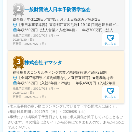
一般財団法人日本予防医学協会
総合職／年休126日／賞与5カ月／土日祝休み／完休2日
【東日本事業本部】東京都江東区毛利1-19-10 江間忠錦糸町ビル※訪問先からの直行直帰が可能です！＜アクセス＞・JR総武線（快速・各駅停車）／東京メトロ半蔵門線 錦糸町駅より徒歩5分・東京メトロ半蔵門線／都営新宿線 住吉駅より徒歩5分※受動喫煙対策:屋内全面禁煙
年収560万円（法人営業／入社3年目） 年収700万円（法人営業・チームリーダー／入社5年目）
掲載予定期間：
2026/7/27（月）
〜
2026/8/30（日）
気になる
更新日：
2026/7/27（月）
株式会社ヤマシタ
福祉用具のコンサルティング営業／未経験歓迎／完休2日制
【全国27都府県／原則転勤なし／直行直帰可】★勤務地は希望を考慮★拠点により車通勤OK※充足状況により、ご希望の勤務地での募集が終了している場合があります。※転居を伴う転勤の有無は、半年ごとに希望を伺い、選択いただけます。■東北■・宮城県（仙台市）■関東■・東京都（東京23区など）・神奈川県（横浜市など）・埼玉県（さいたま市など）・千葉県（千葉市など）・茨城県（水戸市）・栃木県（宇都宮市／足利市）・群馬県（前橋市）■東海■・愛知県（名古屋市／豊田市／豊橋市／小牧市）・静岡県（静岡市／浜松市／沼津市／焼津市／富士市）・岐阜県（岐阜市）・三重県（四日市市）■信越・北陸■・長野県（長野市）・山梨県（甲府市）・石川県（金沢市）・富山県（富山市）・福井県（福井市）■関西■・大阪府・兵庫県（神戸市／尼崎市／姫路市）・京都府（京都市）・奈良県（奈良市／天理市）・滋賀県（大津市／彦根市）・和歌山県（和歌山市／田辺市）■中国■・広島県（広島市）・岡山県（岡山市）■四国■・香川県（高松市）■九州■・福岡県（福岡市）
年収535万円（入社3年目／29歳） 年収450万円（入社2年目／26歳）
掲載予定期間：
2026/7/13（月）
〜
2026/9/13（日）
気になる
更新日：
2026/7/13（月）
※求人応募数の多い順にランキングしています（非公開求人は除く）。
※集計対象期間：2026/8/2（日）～2026/8/8（土）
※事情により掲載終了予定日よりも前に求人募集が終了していることもご
ざいます。その場合は当サイトから応募はできませんので、あらかじめご
了承ください。