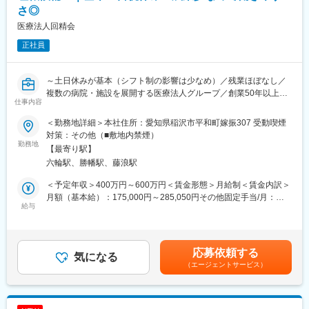
楽しく自分らしく」を実現するように仕事をしています。
さ◎
■組織構成
医療法人回精会
事務職は二人で中途社員の方も活躍しています。
変更の範囲：会社の定める業務
その他の職種の方も一同に会していますので活気あふれるオフィ
正社員
スになります。
■環境：
～土日休みが基本（シフト制の影響は少なめ）／残業ほぼなし／
人間関係が良好で1999年に開所以来24年間働かれている方もいら
複数の病院・施設を展開する医療法人グループ／創業50年以上～
仕事内容
っしゃいます！有給も取得しやすい環境です。
■就業環境：
＜勤務地詳細＞本社住所：愛知県稲沢市平和町嫁振307 受動喫煙
■当社について：
◎休暇は、一部シフト制になっていますが、経理財務課社員は、
対策：その他（■敷地内禁煙）
特別養護老人ホーム運営、老人短期入所事業、デイサービス事
ほぼ土日に休暇を取得しています。（病院の為、二十四時間開業
勤務地
【最寄り駅】
業、居宅介護支援事業などの事業内容を手掛けています。“プロフ
している為）
六輪駅、勝幡駅、藤浪駅
ェッショナルがお届けする介護サービス”を目指し、“心と心のふれ
◎繁忙時期以外は残業はほとんどありません。
あい”を大切にし、人の尊厳を守り抜き、すばるを利用されるすべ
＜予定年収＞400万円～600万円＜賃金形態＞月給制＜賃金内訳＞
ての方々にやすらぎを感じていただける、そんな介護サービスを
■業務内容：
月額（基本給）：175,000円～285,050円その他固定手当/月：
ご提供できるよう、スタッフ一同努力をしています。
1,仕訳業務
給与
25,000円＜月給＞200,000円～310,050円＜昇給有無＞有＜残業手
・会計ソフト「勘定奉行」を使用し、仕訳の登録・チェックを行
当＞有＜給与補足＞■残業手当■昇給:有(前年実績有)■賞与:年2回(7
変更の範囲：本文参照
い、日々の仕訳入力や月次／年次の仕訳内容をレビュー／修正。
月/12月)※年間4.5か月目安賃金はあくまでも目安の金額であり、
2,給与支払処理
選考を通じて上下する可能性があります。月給(月額)は固定手当を
応募依頼する
・人事部門と連携しながら、給与計算データの確認を行い、給
気になる
含めた表記です。
（エージェントサービス）
与・賞与の支払に関する仕訳処理を担当。（社会保険料や源泉所
得税の支払管理も含む）
3,会計ソフトの運用
・勘定奉行の設定や運用管理を行い、勘定科目や部門コードの整