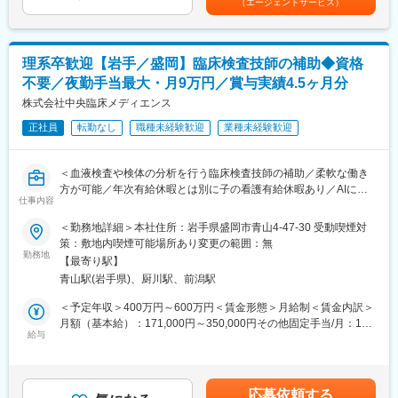
プロモーションに携わり、市場を流通するほぼすべての医薬品に
（エージェントサービス）
は固定手当を含めた表記です。
した適切な情報提供・適正使用の推進
関与しています
・医療機関との賃貸借契約の契約締結と与信管理
・日本においても業界トップシェアを誇り、常時100以上のPJが
・医療機器に対して使用成績調査等のPMS業務
稼働しています
理系卒歓迎【岩手／盛岡】臨床検査技師の補助◆資格
・治療開始時における機器の手配、医療機関や社内各部署との調
整
不要／夜勤手当最大・月9万円／賞与実績4.5ヶ月分
変更の範囲：会社の定める業務
株式会社中央臨床メディエンス
＜営業スタイル＞
主に大学病院や基幹病院の医師や医療従事者に対して、実際の症
正社員
転勤なし
職種未経験歓迎
業種未経験歓迎
例と治療方針を確認しながら製品の情報提供と患者状態に合わせ
た提案活動を行います。また製品の処方時には施設との契約締結
＜血液検査や検体の分析を行う臨床検査技師の補助／柔軟な働き
を行います。
方が可能／年次有給休暇とは別に子の看護有給休暇あり／AIに変
※宿泊を伴う国内出張あり。日本全国の大学病院・基幹病院および
仕事内容
わることのない業務＞
学会等への出張があります。
＜勤務地詳細＞本社住所：岩手県盛岡市青山4-47-30 受動喫煙対
臨床検査技師補助としてのお仕事をお願い致します。
■担当製品：
策：敷地内喫煙可能場所あり変更の範囲：無
担当製品である「オプチューン（Optune）」は、特定の悪性腫瘍
勤務地
【最寄り駅】
■業務詳細：
（脳腫瘍の膠芽腫や非小細胞肺がんなどの固形癌）の細胞分裂
青山駅(岩手県)、厨川駅、前潟駅
臨床検査技師は下記業務を行っています。
を、体に発生させた特殊な電場で阻害する在宅用の医療機器で
本ポジションでは試薬補充・機械の整備・製造など、検査業務の
す。セラミック製の電極パッド（アレイ）を身体に貼り、持ち運
＜予定年収＞400万円～600万円＜賃金形態＞月給制＜賃金内訳＞
中での補助や、資格がなくてもできる範囲のものを指示を受けつ
び可能な本体から交流電場を送り続けることで腫瘍の増殖を抑え
月額（基本給）：171,000円～350,000円その他固定手当/月：1円
つ対応頂きます。
ます。
給与
～91,200円＜月給＞171,001円～441,200円＜昇給有無＞有＜残業
同製品による治療は投薬治療や放射線治療と異なり、全身性の副
手当＞有＜給与補足＞■昇給率：1.70%（前年度実績）■賞与：年2
＜臨床検査技師の業務＞
作用が少ないことが特徴で、5年生存率10%と言われる膠芽腫に対
回※計4.50ヶ月分（前年度実績）＜モデル年収＞現状年収（参考）
・生化学分析 ・血液検査分析
して一定の有用性が実証されています。
30代…470万（夜勤手当込み）40代…610万（夜勤手当込み）50
応募依頼する
・腫瘍マーカ分析 ・尿分析