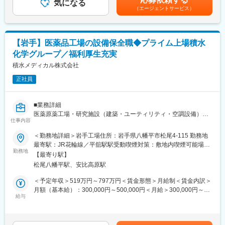
同社のフィールドエンジニアとして主力製品である「全自動調剤
気になる
回■賞与：年2回年収420万円／30歳 経験5年年収500万円／32歳
れていた薬剤管理を、全自動で管理、調整、計測、分包まで対応
（エージェントサービス）
分包機」や「リアルタイム薬品管理装置」といった調剤IoT機器の
経験7年賃金はあくまでも目安の金額であり、選考を通じて上下す
可能にしました。当社の製品やシステムが、24時間止めてはなら
メンテナンスを行います。
る可能性があります。月給(月額)は固定手当を含めた表記です。
ない医療現場の安心安全や、医療従事者の負担軽減に大きく貢献
しています。
【業務詳細】
◆高いシェアを持つ製品：
【岩手】医薬品工場の設備保全職◆プライム上場積水
（1）メンテナンス契約を締結していただいているお客様に定期的
調剤というニッチな分野で、業界トップクラスのシェアを誇る製
化学グループ／福利厚生充実
に伺って機械の状態を確認調整する業務
品が多数あります。寡占市場だからこそ、競合製品を使っている
（2）メンテナンス契約の有無に関わらず全ての機械トラブルに対
積水メディカル株式会社
顧客からいかにシェアを獲得するか試行錯誤する面白さがありま
する緊急対応
す。
正社員
（3）新しい機械を導入する際の導入設置作業
（4）メンテナンスに関する書類作成（保守契約更新、修理履歴・
変更の範囲：会社の定める業務
機器状態報告書など）
■業務詳細
医薬原薬工場・研究施設（建築・ユーティリティ・空調設備）全
【ポジションの魅力】
仕事内容
般のメンテナンスに従事していただきます。
・長期間の研修を用意しているため職種未経験＆技術的な知識が
＜具体的には＞
＜勤務地詳細＞岩手工場住所：岩手県八幡平市松尾4-115 勤務地
全く無い方でも立ち上りが可能となっております。
・生産設備（ポンプ、撹拌機 等）の保守、点検、保全
最寄駅：JR花輪線／平舘駅駅受動喫煙対策：敷地内喫煙可能場所
・業界トップクラスのIoT製品や医療システムに触れる事が可能で
・設備投資計画・保全計画の立案、実行
勤務地
あり変更の範囲：会社の定める事業所
す。また、製品知識だけでなくメンテナンススキルも習得可能な
【最寄り駅】
・メーカー及び協力会社への工事見積依頼、施工管理
ため市場価値向上が可能です。
松尾八幡平駅、安比高原駅
・施設管理に関連する法令対応（届出資料作成、官庁協議な
・正社員登用は前提の採用です。就業態度に問題がなければ原則
＜予定年収＞519万円～797万円＜賃金形態＞月給制＜賃金内訳＞
登用となり、業界トップクラスシェアを誇る優良企業の正社員と
■採用背景
月額（基本給）：300,000円～500,000円＜月給＞300,000円～
して安定就業が可能です。（登用率98%、試験ノルマなし）
業容拡大に向け、設備投資及び設備更新計画の推進、既存設備の
給与
500,000円＜昇給有無＞有＜残業手当＞有＜給与補足＞年収は経
管理強化を推進することを目的に、設備技術職の人材確保を進め
験・能力に基づき異なります。■昇給：年1回（4月）■賞与：年2
【同社の魅力】
ます。
回（6月、12月）※約5ヶ月分賃金はあくまでも目安の金額であ
◆医療業界に貢献：
特に、プロセス設計又は機械系設備保全の経験者を対象に即戦力