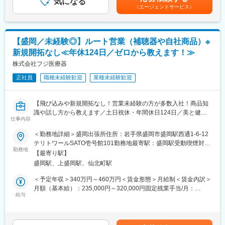
※2017年に保険収載が開始され、現在は膠芽腫（脳腫瘍）／切除
気になる
代…690万（夜勤手当込み）賃金はあくまでも目安の金額であ
（エージェントサービス）
検体数 12万検体～20万検体/1ヶ月
不能な進行・再発の非小細胞肺癌（NSCLC）に対して適応があり
り、選考を通じて上下する可能性があります。月給(月額)は固定手
生化学検査・・・4,000件程度/日
ます。
当を含めた表記です。
血液学検査・・・2,000件程度/日
ご依頼をいただいた検体を各所属毎に、数人で検査機器を使い検
■入社後の流れ：
【盛岡／未経験◎】ルート営業（補聴器や自社商品）※
査を実施します。
東京での2～3週間（予定）の研修を終えた後、現場でのOJT研修
新規開拓なし≪年休124日／ゼロから教えます！≫
となります。これまでMRの方に多くご入社頂いており、ミドル・
■業務の特徴：
株式会社フジ医療器
シニア問わずご活躍いただいています。
当社は、東北の病院と取引があり、病院で採取された検体をお預
正社員
職種未経験歓迎
業種未経験歓迎
かりし、検査対応を行っています。検体は生ものとなっているた
変更の範囲：会社の定める業務
め、臨床検査技師は届いてからスピード感をもって、正確に検査
結果を報告することが必要です。
【飛び込みや新規開拓なし！営業未経験の方が多数入社！商品知
その業務のサポートをお任せしますので、やりがいは大きいで
識や話し方から教えます／土日祝休・年間休日124日／美と健康
す。
仕事内容
を支える製品を展開】
＜勤務地詳細＞盛岡出張所住所：岩手県盛岡市盛岡駅西通1-6-12
■組織構成：
当社はマッサージチェアや補聴器など“美と健康”を支える製品をつ
テリトワールSATO壱号館101勤務地最寄駅：盛岡駅受動喫煙対
検査グループは22～23名で構成されています。
くるメーカーです。この職種では、そうした製品を必要としてい
勤務地
策：敷地内全面禁煙変更の範囲：会社の定める事業所
【最寄り駅】
るお客様に分かりやすく紹介し、届ける仕事を担当します。
■働き方について：
盛岡駅、上盛岡駅、仙北町駅
日勤と、夜勤と別れて業務を行っています。岩手県以外の病院か
■具体的には：
＜予定年収＞340万円～460万円＜賃金形態＞月給制＜賃金内訳＞
らの検体輸送は、夕方以降に届くため夜間の検査が発生します。
◎当社製品のおすすめ
月額（基本給）：235,000円～320,000円固定残業手当/月：
入社当初は基本的に夜勤メインとなります。
既にお付き合いのあるお客様（JA様など）に対して、
給与
17,000円（固定残業時間10時間0分/月～8時間21分/月）超過した
業務が慣れてきた際には、適性に応じて、日勤の割合を増やすな
「こんな商品があります」
時間外労働の残業手当は追加支給＜月給＞252,000円～337,000円
ど相談可能です。
「こう使うと、生活がもっと快適になります」
（一律手当を含む）＜昇給有無＞有＜残業手当＞有＜給与補足＞※
といった形で、商品をご提案します。
経験やスキルを考慮の上、当社規定により決定いたします。■昇