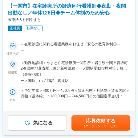
ます。
【一関市】在宅診療所の診療同行看護師◆夜勤・夜間
出動なし／年休126日◆チーム体制のため安心
【ポジションの魅力】
・長期間の研修を用意しているため職種未経験＆技術的な知識が
医療法人社団やまと
全く無い方でも立ち上りが可能となっております。
正社員
転勤なし
・業界トップクラスの調剤システムやIoT製品を扱っており、業務
を通して最新の技術に触れることが可能です。
・正社員登用は前提の採用です。就業態度に問題がなければ原則
～在宅診療に関わる看護業務をお任せ／安心の教育体制◎～
登用となり、業界トップクラスシェアを誇る優良企業の正社員と
して安定就業が可能です。（登用率98%、試験ノルマなし）
仕事内容
■概要：
患者様の増加に伴い、当診療所では看護業務全般をお任せできる
＜勤務地詳細＞やまと在宅診療所一関住所：岩手県一関市宮坂町
【同社の魅力】
方を募集中です。
2‐9 勤務地最寄駅：東北新幹線線／一ノ関駅受動喫煙対策：敷地
◆医療業界に貢献：
患者様宅にはドクターや診療アシスタントと3名一組で訪問しま
勤務地
内全面禁煙変更の範囲：会社の定める事業所
最新のIoT技術に注力しており、これまで人の手でアナログに行わ
【最寄り駅】
す。訪問の際には診療アシスタントが運転いたしますので、『在
れていた薬剤管理を、全自動で管理、調整、計測、分包まで対応
一ノ関駅、山ノ目駅、真滝駅
宅看護に興味があるけど運転業務が不安』という方もぜひご応募
可能にしました。当社の製品やシステムが、24時間止めてはなら
ください。仕事はチームで相談しながら進められますので在宅医
＜予定年収＞400万円～450万円＜賃金形態＞月給制＜賃金内訳＞
ない医療現場の安心安全や、医療従事者の負担軽減に大きく貢献
療未経験の方もどうぞご安心ください。
月額（基本給）：180,000円～244,500円その他固定手当/月：
しています。
疾患だけに留まらず、患者様の生活を総合的に看るお仕事です。
給与
56,500円＜月給＞236,500円～301,000円＜昇給有無＞有＜残業手
◆高いシェアを持つ製品：
また、在宅分野での看護師業務ですが、運転業務はございませ
当＞有＜給与補足＞■賞与：2ヶ月/年2回（前年度実績）■その他固
調剤というニッチな分野で、業界トップクラスのシェアを誇る製
ん。診療アシスタントが対応いたしますので看護師業務に集中し
定手当：ベースアップ手当6,500円/月、資格手当：50,000円/月※
品が多数あります。寡占市場だからこそ、競合製品を使っている
ていただけます。”住み慣れた場所でその人らしく生きる”を支える
別途オンコールを対応の際には5,000円/回の手当がございます。※
顧客からいかにシェアを獲得するか試行錯誤する面白さがありま
応募依頼する
訪問診療の看護師として、病棟や診察室では見えにくい、患者さ
気になる
入社時の給与は適性により判断いたします。※ご活躍次第で更なる
す。
（エージェントサービス）
んの生活やご家族の様子をダイレクトに感じながら全人的看護に
昇給もございます。賃金はあくまでも目安の金額であり、選考を
取り組むことができます。
通じて上下する可能性があります。月給(月額)は固定手当を含めた
変更の範囲：会社の定める業務