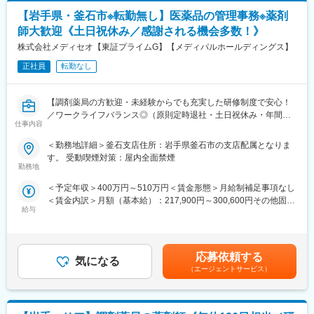
月給(月額)は固定手当を含めた表記です。
・ケアマネージャーや医療機関、福祉事業所、行政等との調整
る評価の声となり、私たちの大切な財産となりました。
【岩手県・釜石市※転勤無し】医薬品の管理事務※薬剤
・スタッフの採用・指導・育成
これからも、変わらぬ思いと精神で、より高精度の価値あるデー
・各種プロジェクトへの参加
師大歓迎《土日祝休み／感謝される機会多数！》
タサービスをお届け出来る様、業務に精進してまいります。
※担当エリアは選考時の希望を考慮の上、決定します。
株式会社メディセオ【東証プライムG】【メディパルホールディングス】
変更の範囲：本文参照
【入社直後の流れ】
正社員
転勤なし
入社後は首都圏（東京・神奈川・埼玉）、福岡、大阪、兵庫のい
ずれかの事業所にて、6か月間のマネージャー養成研修を行いま
【調剤薬局の方歓迎・未経験からでも充実した研修制度で安心！
す。
／ワークライフバランス◎（原則定時退社・土日祝休み・年間休
■入社～1カ月目
仕事内容
日125日）／東証プライムメディパルHD】
・業界未経験者でもゼロから学ぶことができる基礎研修／必要資
格取得。なお、資格取得のための費用は当社負担となります。
＜勤務地詳細＞釜石支店住所：岩手県釜石市の支店配属となりま
■職務内容
■1～3か月目
す。 受動喫煙対策：屋内全面禁煙
配属先の営業所にて、管理薬剤師として営業所全体を事務的・学
・OJTを受けながら日勤・夜勤両方の介護現場での業務をお任せ
勤務地
術的な立場からサポートして頂きます。未経験の方もOJTなどを
します。
＜予定年収＞400万円～510万円＜賃金形態＞月給制補足事項なし
通して手厚くフォローしますのでご安心ください！
※研修終了後は現場業務は無くなるため日勤のみ
＜賃金内訳＞月額（基本給）：217,900円～300,600円その他固定
■3～6か月目
給与
手当/月：30,500円～36,000円＜月給＞248,400円～336,600円＜
■具体的な業務内容
・マネージャー業務を学んでいただきます。ピープルマネジメン
昇給有無＞有＜残業手当＞有＜給与補足＞※給与詳細は経験・能力
・販売活動を適正に行うための管理業務／事務
トだけでなく、売上管理や各事業所が目標を達成するための事業
等を考慮の上、当社規定により決定します。■昇給：年1回■賞
・事業所内にある医薬品の品質管理
所運営を行います。※上司がメンターとなり手厚いサポートがござ
与：年2回賃金はあくまでも目安の金額であり、選考を通じて上下
・取引先へのDI問合せ対応（製造販売後の安全管理業務）
います。
応募依頼する
気になる
する可能性があります。月給(月額)は固定手当を含めた表記です。
・営業担当者（MS）への薬事研修 等
■本配属後
（エージェントサービス）
・各事業所の課題や目的に合わせてマネジメント業務に専念頂き
■働き方
ます。
残業は月平均2時間程と、ほとんど定時で終業することが可能で
※独り立ち後はリモート×出社も可