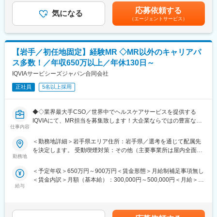
自社製品のほか富士通などの有名企業の製品も扱うため、業界で
応募依頼する
の知名度は高いです。
気になる
変更の範囲：会社の定める業務
（エージェントサービス）
また、営業する際は、システム使用方法のレクチャー専門のイン
ストラクターと2名体制で行っていただくため、医療関係の知識に
不安がある方でも挑戦することができます。
【岩手／初任地固定】経験MR ◇MR以外のキャリアパ
■職務内容詳細：
ス多数！／年収650万以上／年休130日～
入社直後は営業部門の先輩社員やインストラクターと一緒に訪
問、飛び込みなど新規の顧客に向けた営業を行っていただきま
IQVIAサービシーズジャパン合同会社
す。業務に慣れてきたら2~3年程度で徐々に既存顧客の引継が行
正社員
5名以上採用
われていくため、徐々に既存顧客対応にシフトしていくイメージ
です（通例5年程度で既存がほぼ100%になっています）。
新規営業の間は明確な担当顧客数は定められていませんが、既存
◆◇業界最大手CSO／世界中でヘルスケアサービスを提供する
営業に移行するタイミングで50~60社程度をご担当いただくイメ
IQVIAにて、MR担当を募集致します！大企業ならではの豊富なキ
ージとなります。
仕事内容
ャリアパスがございます◆◇
＜勤務地詳細＞岩手県エリア住所：岩手県／選考を通じて配属先
■教育体制
【具体的な業務詳細】
を決定します。 受動喫煙対策：その他（主要事業所は屋内全面禁
入社後半年程度は先輩社員の商談に同席していただき、どのよう
国内トップクラスのプロジェクト受託実績を誇る当社の一員とし
勤務地
煙）変更の範囲：会社の定める事業所
な流れで契約が行われるかを習得いただきます。慣れてきたらご
て、医薬品PJなどを中心にクライアントビジネス拡大に貢献して
自身で商談を行っていただき、契約取得に向けて企業と接点を取
＜予定年収＞650万円～900万円＜賃金形態＞月給制補足事項無し
いただきます。
っていただきます。
＜賃金内訳＞月額（基本給）：300,000円～500,000円＜月給＞
・担当エリアの訪問医療施設のターゲティング、担当医療施設へ
給与
300,000円～500,000円＜昇給有無＞有＜残業手当＞無＜給与補足
の訪問計画作成、担当医療施設への訪問、医療従事者とのリレー
■評価体制
＞【残業手当について】管理監督者の承認の上、研究会、顧客と
ション構築
拠点の上長と売り上げの目標設定を行っていただきます。そのう
の会議等が発生する場合、別途残業手当支給する。【補足】プロ
・卸への訪問、同行、卸 MSとのリレーション構築
えで半期ごとに目標の達成度合いを確認し、評価が決定されま
ジェクト稼働手当(35,000円)、外勤日当（1日1,500円／外勤3.5時
・医療従事者向けの説明会の企画・実施、医師同士のコミュニケ