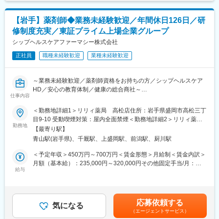
SNS「MCS」や電話、指示書等を用いて情報を共有します。
■当社特徴：
また、患者さんやご家族から診療所に入る容態についての連絡へ
日本は、世界に誇る医療保険制度と医療技術と医薬品の進歩によ
の対応も看護師の重要な業務となっております。
【岩手】薬剤師◆業務未経験歓迎／年間休日126日／研
り、超高齢社会となりました。それにともない今後ますます増加
修制度充実／東証プライム上場企業グループ
する在宅医療や高齢者医療に対応するため、臨床栄養の分野での
変更の範囲：会社の定める業務
Parenteral Nutrition（静脈栄養）のみならず、経口摂取も含めた
シップヘルスケアファーマシー株式会社
Enteral Nutrition（経腸栄養）の重要性がより認識されるようにな
正社員
職種未経験歓迎
業種未経験歓迎
ってまいります。
この経腸栄養を通じて医療や健康に貢献する会社として「イーエ
ヌ大塚製薬株式会社」は、2002年3月に、「大塚製薬株式会社」
～業務未経験歓迎／薬剤師資格をお持ちの方／シップヘルスケア
と「雪印乳業株式会社（現・雪印メグミルク株式会社）」そして
HD／安心の教育体制／健康の総合商社～
「株式会社大塚製薬工場」の三社の出資により設立されました。
仕事内容
当社は、この三社が保有していた研究開発力、製造技術及び情報
■仕事内容：
＜勤務地詳細1＞リリィ薬局 高松店住所：岩手県盛岡市高松三丁
伝達力を活かし、経腸栄養剤である「ツインライン」「ラコー
処方監査、調剤、服薬支援、薬歴管理、在宅業務、OTC販売など
目9-10 受動喫煙対策：屋内全面禁煙＜勤務地詳細2＞リリィ薬
ル」「イノラス」、かむ力が弱くなった方向けの食事「あいー
勤務地
局 盛岡北店住所：岩手県盛岡市上堂2丁目4-11 勤務地最寄駅：
と」などの製品を通じて、多くの患者様の健康回復に貢献してお
【最寄り駅】
■診療科目：
銀河鉄道線／青山駅受動喫煙対策：屋内全面禁煙＜勤務地詳細3＞
ります。
青山駅(岩手県)、千厩駅、上盛岡駅、前潟駅、厨川駅
一般内科／消化器内科／循環器内科／呼吸器内科／神経内科／脳
リリィ薬局 藤沢店住所：岩手県一関市藤沢町藤沢字町裏１８０
神経外科／整形外科／精神科・心療内科／眼科／耳鼻咽喉科／皮
－２ 勤務地最寄駅：東北本線／千厩駅受動喫煙対策：屋内全面禁
＜予定年収＞450万円～700万円＜賃金形態＞月給制＜賃金内訳＞
変更の範囲：会社の定める業務
膚科／泌尿器科／小児科
煙変更の範囲：会社の定める事業所
月額（基本給）：235,000円～320,000円その他固定手当/月：
給与
65,000円＜月給＞300,000円～385,000円＜昇給有無＞有＜残業手
■サービス形態：
当＞有＜給与補足＞■昇給：年1回（6月）■賞与：年2回（7月／12
調剤薬局／在宅サービス
月）■決算賞与あり（業績により3月に支給）■研修認定薬剤師手
当：5,000円賃金はあくまでも目安の金額であり、選考を通じて上
応募依頼する
■勤務先店舗情報：
気になる
下する可能性があります。月給(月額)は固定手当を含めた表記で
（エージェントサービス）
リリィ薬局：盛岡北店岩手県盛岡市上堂2-4-11
す。