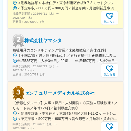
の推進も業務に含まれます。
＜勤務地詳細＞本社住所：東京都港区赤坂9-7-3 ミッドタウン・ウェスト勤務地最寄駅：東京メトロ日比谷線／都営大江戸線／六本木駅受動喫煙対策：敷地内全面禁煙変更の範囲：会社の定める事業所（リモートワーク含む）
＜予定年収＞600万円～900万円＜賃金形態＞月給制補足事項なし＜賃金内訳＞月額（基本給）：300,000円～500,000円＜月給＞300,000円～500,000円＜昇給有無＞有＜残業手当＞有賃金はあくまでも目安の金額であり、選考を通じて上下する可能性があります。月給(月額)は固定手当を含めた表記です。
■その他：
掲載予定期間：
2026/6/11（木）
〜
診断補助として使用する画像解析ツール（ソフト）の紹介・説
2026/9/9（水）
気になる
更新日：
2026/6/30（火）
明・導入・解説等も診療科医師や放射線科に行います。
【訪問先】
核医学診断設備を有する国公立や私立の大規模病院が中心になり
株式会社ヤマシタ
ます。放射線科、脳外科、循環器内科などが主な訪問先です。
※医師のアポイントを取り、学術的情報の提供がメインの業務で
福祉用具のコンサルティング営業／未経験歓迎／完休2日制
す。
【全国27都府県／原則転勤なし／直行直帰可】★勤務地は希望を考慮★拠点により車通勤OK※充足状況により、ご希望の勤務地での募集が終了している場合があります。※転居を伴う転勤の有無は、半年ごとに希望を伺い、選択いただけます。■東北■・宮城県（仙台市）■関東■・東京都（東京23区など）・神奈川県（横浜市など）・埼玉県（さいたま市など）・千葉県（千葉市など）・茨城県（水戸市）・栃木県（宇都宮市／足利市）・群馬県（前橋市）■東海■・愛知県（名古屋市／豊田市／豊橋市／小牧市）・静岡県（静岡市／浜松市／沼津市／焼津市／富士市）・岐阜県（岐阜市）・三重県（四日市市）■信越・北陸■・長野県（長野市）・山梨県（甲府市）・石川県（金沢市）・富山県（富山市）・福井県（福井市）■関西■・大阪府・兵庫県（神戸市／尼崎市／姫路市）・京都府（京都市）・奈良県（奈良市／天理市）・滋賀県（大津市／彦根市）・和歌山県（和歌山市／田辺市）■中国■・広島県（広島市）・岡山県（岡山市）■四国■・香川県（高松市）■九州■・福岡県（福岡市）
年収535万円（入社3年目／29歳） 年収450万円（入社2年目／26歳）
【入社後について】
掲載予定期間：
2026/7/13（月）
〜
約1か月ほど製剤などの研修を行い、顧客先への訪問は先輩社員と
2026/9/13（日）
気になる
更新日：
2026/7/13（月）
同行していただくことを想定しています。
変更の範囲：会社の定める業務
センチュリーメディカル株式会社
【伊藤忠グループ】人事（採用・人材開発）◇実務未経験歓迎！／
リモート有／年休124日／福利厚生充実◇
＜勤務地詳細＞本社住所：東京都品川区大崎1-11-2 ゲートシティ大崎イーストタワー22Ｆ勤務地最寄駅：JR山手線／大崎駅受動喫煙対策：屋内全面禁煙変更の範囲：会社の定める事業所（リモートワーク含む）
＜予定年収＞500万円～600万円＜賃金形態＞月給制＜賃金内訳＞月額（基本給）：300,000円～350,000円＜月給＞300,000円～350,000円＜昇給有無＞有＜残業手当＞有＜給与補足＞上記年収は、あくまで目安であり、前職・経験を考慮し検討させて頂きます。■昇給：あり■賞与：あり※会社業績と個人業績に応じて算定されます。賃金はあくまでも目安の金額であり、選考を通じて上下する可能性があります。月給(月額)は固定手当を含めた表記です。
掲載予定期間：
2026/7/6（月）
〜
2026/10/4（日）