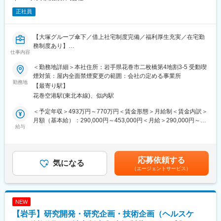
正社員
【大塚グループ傘下／借上社宅制度完備／福利厚生充実／在宅勤
務制度あり】
仕事内容
■業務概要：
＜勤務地詳細＞本社住所：岩手県花巻市二枚橋第4地割3-5 受動喫
医療用医薬品の経腸栄養剤や高齢者用食品などの製造・販売を行
煙対策：屋内全面禁煙変更の範囲：会社の定める事業所
う同社にて、新たな医薬品の製剤開発や分析法検討、非臨床試
勤務地
【最寄り駅】
験、または各種の機能を持った食品の開発を担当していただきま
花巻空港駅(東北本線)、似内駅
す。
＜予定年収＞493万円～770万円＜賃金形態＞月給制＜賃金内訳＞
■職務詳細：
月額（基本給）：290,000円～453,000円＜月給＞290,000円～
新たな医薬品経腸栄養剤や栄養関連製品（食品・海外開発品含
給与
453,000円＜昇給有無＞有＜残業手当＞有＜給与補足＞上記年収
む）の研究・開発に関する以下の業務を行います。
に以下手当も加算されます。■残業手当：有■昇給年1回（4月）／
・動物や細胞を用いた栄養機能研究、薬理・毒性試験の実施
賞与年2回（2025年度実績：7か月分）賃金はあくまでも目安の金
・基礎研究や栄養学的知見に基づく経腸栄養剤の製剤設計と製剤
額であり、選考を通じて上下する可能性があります。月給(月額)は
応募依頼する
化技術の研究
気になる
固定手当を含めた表記です。
（エージェントサービス）
・新規製剤の品質保証のための分析法開発、安定性試験
その他、各種申請資料の作成や規制当局との対応など、基礎研究
から上市まで幅広く製品開発に関わります。
NEW
■配属部門
【岩手】研究開発・研究企画・技術企画（ヘルスケ
研究開発本部 開発研究所に配属されます。