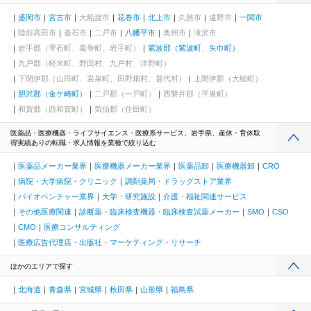
盛岡市
宮古市
大船渡市
花巻市
北上市
久慈市
遠野市
一関市
陸前高田市
釜石市
二戸市
八幡平市
奥州市
滝沢市
岩手郡（雫石町、葛巻町、岩手町）
紫波郡（紫波町、矢巾町）
九戸郡（軽米町、野田村、九戸村、洋野町）
下閉伊郡（山田町、岩泉町、田野畑村、普代村）
上閉伊郡（大槌町）
胆沢郡（金ケ崎町）
二戸郡（一戸町）
西磐井郡（平泉町）
和賀郡（西和賀町）
気仙郡（住田町）
医薬品・医療機器・ライフサイエンス・医療系サービス、岩手県、産休・育休取
得実績ありの転職・求人情報を業種で絞り込む
医薬品メーカー業界
医療機器メーカー業界
医薬品卸
医療機器卸
CRO
病院・大学病院・クリニック
調剤薬局・ドラッグストア業界
バイオベンチャー業界
大学・研究施設
介護・福祉関連サービス
その他医療関連
診断薬・臨床検査機器・臨床検査試薬メーカー
SMO
CSO
CMO
医療コンサルティング
医療広告代理店・出版社・マーケティング・リサーチ
ほかのエリアで探す
北海道
青森県
宮城県
秋田県
山形県
福島県