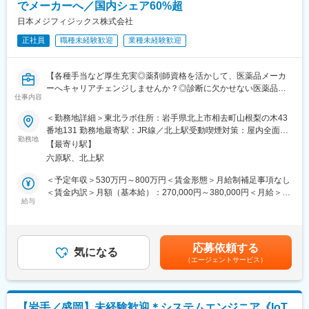
《業界トップクラスの認定薬局数と盤石化を図る組織体制》
当社では安定供給と流通プロセス全体の効率化・最適化を実現す
でメーカーへ／国内シェア60%超
■がん診療連携拠点病院等との密な連携を行いつつ、より高度な薬
る高機能物流を土台に、医療機関やメーカーの皆様をサポートす
日本メジフィジックス株式会社
学管理や、高い専門性が求められる特殊な調剤に対応できる専門
る様々なサービス展開に取り組んでいます。
医療機関連携薬局も取得しています。
正社員
職種未経験歓迎
業種未経験歓迎
また、女性活躍推進「えるぼし認定3つ星」を取得しており、時短
■本社から業界動向などの情報が常に発信されており、患者様や医
勤務制度対象者の拡大や育児・介護等の家庭事情で退職された社
療機関と信頼関係を築きやすい体制があるのも、 認定薬局が増え
員が、再び当社で活躍できるジョブ・リターン制度の導入等、女
【各種手当など厚生充実◎薬剤師資格を活かして、医薬品メーカ
ている理由の1つです。
性が活躍できる環境整備に積極的に取り組んでいます。
ーへキャリアチェンジしませんか？◎診断に欠かせない医薬品の
仕事内容
パイオニア企業】
【豊富なキャリアパス】
■薬剤師→管理薬剤師→エリアマネージャーを目指せます。個々人
＜勤務地詳細＞東北ラボ住所：岩手県北上市相去町山根梨の木43
がん診療になくてはならないPET検査において、
の能力によりますが、2～3年でキャリアアップが可能です。ま
番地131 勤務地最寄駅：JR線／北上駅受動喫煙対策：屋内全面禁
国内初のPET検査用放射性医薬品の承認を取得しした業界パイオ
た、管理薬剤師になると月2.5万円の昇給が行われます。
勤務地
煙変更の範囲：会社の定める事業所
【最寄り駅】
ニア企業である同社にて、
■ご希望によっては、薬剤師専任・マネジメントとしてのキャリア
六原駅、北上駅
全国各地のラボにて製造品質管理ポジションを募集いたします。
だけではなく、採用担当／研修担当／本社勤務へのキャリアチェ
ンジも可能です。
＜予定年収＞530万円～800万円＜賃金形態＞月給制補足事項なし
◎中途採用の薬剤師の方のほぼ半数以上が調剤薬局などからキャ
＜賃金内訳＞月額（基本給）：270,000円～380,000円＜月給＞
リアチェンジされています。
【女性にも安心していただける就業環境】
給与
270,000円～380,000円＜昇給有無＞有＜残業手当＞有＜給与補足
◎製造から医療現場での使用までの期限が短いPET製剤を広く安
■産育休取得・取得率100％
＞※上記年収は各種手当込みの年収となります。■季節賞与：年2
定供給するにあたり
■時短勤務可能（復職後のみ／週30時間勤務）
回（7月、12月）■業績賞与：年1回（3月）※会社業績及び個人業
24時間稼働するラボのため夜勤が発生しますが、月6～13万円ほ
■平均残業時間 月11.9時間
績のターゲット100％達成の場合支給■昇給：年1回
応募依頼する
どの各勤務手当が支給されます。
■年休126日相当（126日×8時間＝1,008時間）
気になる
（エージェントサービス）
◎将来的にはリーダーやラボ長としてのキャリアパスも！
【未経験でも安心な研修制度】
■具体的な職務内容【変更の範囲：会社の定める業務】
■中途入社ならではの悩みを解消し、さくら薬局グループのビジョ
・放射性医薬品の製造
ンや社内規定などをご案内。同期入社の方との繋がりを踏まえ、
【岩手／盛岡】未経験歓迎＊システムエンジニア《IoT