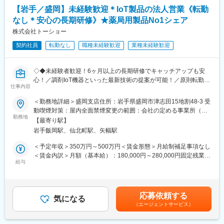
・営業先：福祉用具取扱業者、卸業者、ケアマネジャー、その他
当社では医療システム、介護システム、歯科医院向けのシステム
【岩手／盛岡】未経験歓迎＊IoT製品の法人営業《転勤
※個人宅への飛び込み営業はありません。
などの販社として、ヘルスケア領域におけるITシステム導入での
なし＊安心の長期研修》★薬局用製品No1シェア
・取扱商品：スズキ、ヤマハなど国内大手メーカーや自社ブラン
地域貢献を行っております。
ドの電動車いす／自社ブランドの福祉用具（歩行関連機器）
株式会社トーショー
また自社開発製品である調剤薬局向けシステム「ElixirS」は、代
理店を通じて全国の調剤薬局に導入されております。
契約社員
転勤なし
職種未経験歓迎
業種未経験歓迎
■当社の強み：
豊富な商品ラインナップ、電動車いすについての専門的なメンテ
変更の範囲：会社の定める業務
ナンス技術力です。当社では、外部に委託することなく全ての整
◇◆未経験者歓迎！6ヶ月以上の長期研修でキャッチアップも安
備・メンテナンスを社内で行っています。参入障壁が高いビジネ
心！／調剤IoT機器といった最新技術の提案が可能！／原則転勤は
スを展開しており、お客様から高い信頼を得ています。
仕事内容
無いため特定エリアで就業されたい方も歓迎！社会貢献性の高い
仕事◆◇
＜勤務地詳細＞盛岡支店住所：岩手県盛岡市津志田15地割48-3 受
■入社後の流れ：
動喫煙対策：屋内全面禁煙変更の範囲：会社の定める事業所（リ
まずは座学にて基礎知識を学んでいただき、その後は約3か月間、
【はじめに】
勤務地
モートワーク含む）
先輩社員に同行し、営業や実際のご利用者宅での業務の進め方を
【最寄り駅】
既存のお客様である調剤薬局やドラッグストアに対して、主力製
経験してから独り立ちとなります。その後も先輩社員とは密にコ
岩手飯岡駅、仙北町駅、矢幅駅
品である全自動調剤分包機などの調剤IoT機器を販売いただく職種
ミュニケーションを取りながらスキルを上げていただきます。
となります。
＜予定年収＞350万円～500万円＜賃金形態＞月給制補足事項なし
※多くの方が業界未経験で入社し活躍しています。
IoT製品の販売スキルの市場価値は上昇の一途を辿っており、同社
＜賃金内訳＞月額（基本給）：180,000円～280,000円固定残業手
※福祉用具専門相談員資格の取得（費用会社負担）も行います。
で得られるスキルも例外ではありません。完全未経験から市場価
給与
当/月：40,000円～70,000円（固定残業時間33時間0分/月）超過し
値を高める事ができる貴重な求人となります。
た時間外労働の残業手当は追加支給＜月給＞220,000円～350,000
■やりがい：
円（一律手当を含む）＜昇給有無＞有＜残業手当＞有＜給与補足
今後ますます需要が増加するとされている介護福祉分野での仕事
【業務概要】
＞※給与詳細は、年齢・スキルを考慮し決定します。■昇給：年1
です。自社の強みを明確に活かした事業展開を行っており、これ
応募依頼する
・提案資料作成
気になる
回■賞与：年2回年収420万円／30歳 経験5年年収500万円／32歳
まで業績は順調に推移し業界トップクラスの地位を築いていま
（エージェントサービス）
・顧客要望のヒアリング、製品提案
経験7年賃金はあくまでも目安の金額であり、選考を通じて上下す
す。実際、商品を使用されているご利用者より「外出するのが楽
・見積もり作成
る可能性があります。月給(月額)は固定手当を含めた表記です。
になった、ありがとう」といった言葉を直接いただく事も多くあ