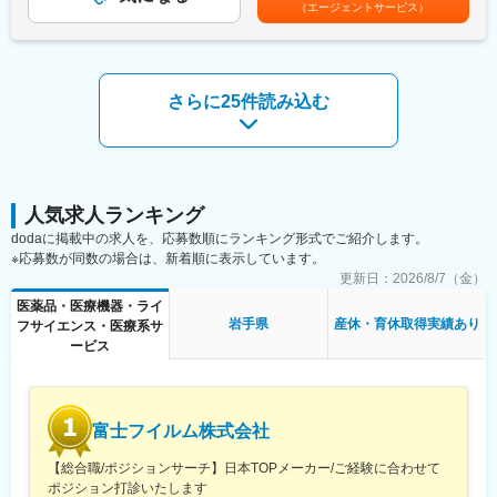
（エージェントサービス）
（1）安定的な基盤：
上下する可能性があります。月給(月額)は固定手当を含めた表記で
■PET検査：
台湾上場企業のジョンソンヘルステック社が親会社（100％出
す。
PET検査は、現在注目されている、がんの診断・早期発見を可能
資）です。海外資本も取り入れ、グローバル展開を進めておりま
にした画期的な診断法です。この分野はこれまで難しい分野と言
す。また70年の歴史がある中で、現代のライフスタイルに溶け込
われてきましたが、医療費の高騰が叫ばれている昨今、早期から
む新ブランドを展開するなど、成長を続けております。
さらに25件読み込む
の治療が益々重要視されている中で高い注目を集めています。
（2）成長が見込める業界：
少子高齢化が進む一方で医療は発展したこともあり、‘健康志向や
■事業：
セルフケア需要‘が高まっております。当社ではマッサージチェア
主な事業分野であるSPECT・PETと呼ばれる核医学検査は、生体
を主力に機能性×デザイン性を兼ね備えた製品ラインナップ強化に
内の微妙な変化をとらえて画像化する「分子イメージング」とい
努めております。
う技術であり、医療課題の克服に幅広く力を発揮できる可能性が
人気求人ランキング
あります。特にPET検査はがん診療になくてはならないツールと
変更の範囲：会社の定める業務
dodaに掲載中の求人を、応募数順にランキング形式でご紹介します。
なりましたが、当社は2005年に国内初のPET検査用放射性医薬品
※応募数が同数の場合は、新着順に表示しています。
の承認を取得し、現在は全国11か所の製造拠点のもと安定供給体
更新日：
2026/8/7（金）
制を整えております。
医薬品・医療機器・ライ
【業務内容】
岩手県
産休・育休取得実績あり
フサイエンス・医療系サ
■最新の学術情報の伝達：
ービス
核医学における最新の学術情報を伝達することが、同社のMRに与
えられた最大のミッションです。病院スタッフを対象にした説明
会の開催、検査データの解析方法のアドバイスも行います。
富士フイルム株式会社
■講演会の開催：
大学病院等の医師とともに近隣の開業医を対象とした講演会を開
【総合職/ポジションサーチ】日本TOPメーカー/ご経験に合わせて
催し、地域の医師へPET検査の有用性を推奨するなど、病診連携
ポジション打診いたします