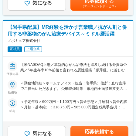
応募依頼する
す。
気になる
間以上）■変動賞与制（6月・12月・3月）※平均実績6ヶ月分■イン
ーション推進のための研究会・勉強会の立ち上げ、講演会の企
（エージェントサービス）
同社製品は医療機関の診療報酬改定に対応する関係で需要に波が
センティブ：3月（対象者）賃金はあくまでも目安の金額であり、
画・運営 等
あるため、報酬改定対応がある年度は高めに、そうでない年は低
選考を通じて上下する可能性があります。月給(月額)は固定手当を
※勤務地については、選考内で希望を伺ったうえで決定します。
めに設定されます。
含めた表記です。
【岩手県配属】MR経験を活かす営業職／抗がん剤と併
＼IQVIAでMRとして働く魅力／
■当社について：
（１）充実の待遇：同業他社の中でも平均給与の高さや非課税の
用する非薬物のがん治療デバイス～ミドル層活躍
当社は富士通パートナーとして特に秋田・青森・岩手で特に高い
日当の支給の他、退職金や団体保険制度、単身赴任手当や月1回の
ノボキュア株式会社
シェアを誇り、業界としてもニーズが増え続けている成長産業で
帰省交通費の支給など福利厚生が充実しており、長期就業される
す。
社員が多いのも特徴です。
正社員
上場企業
当社システムや全国2,500軒の調剤薬局で使用されています。
（２）豊富なキャリアップの機会があります： MRとして専門性
を磨き、管理職を目指していただく方も多くございますし、社内
【米NASDAQ上場／革新的ながん治療法を追及し続ける外資系企
公募制度も充実しておりますので、IQVIAが展開している他の事業
業／5年生存率10%前後と言われる悪性腫瘍「膠芽腫」に苦しむ患
部への異動も可能です。
変更の範囲：会社の定める業務
仕事内容
者様を支える画期的な医療機器】
※病院の経営コンサル、医薬品メーカーのマーケティング支援、人
事担当者などの管理部門など
＜勤務地詳細＞ホームオフィス（担当：岩手県）住所：直行直帰
＼MR経験が活かせます／
（３）手厚い研修体制でスキルアップができます：製品研修、ス
でご担当いただきます。 受動喫煙対策：敷地内全面禁煙変更の範
本ポジションは、がん患者に対する「腫瘍治療電場療法」の情報
キル研修、学術研修と、国内最大手だからこそ仕事に必要な知識
勤務地
囲：会社の定める事業所（リモートワーク含む）
提供を通して、患者さんへ治療法の提供を行います。
やスキルをしっかりと身に付けられる研修制度があります。MRと
＜予定年収＞600万円～1,100万円＜賃金形態＞月給制＜賃金内訳
これまでMRの方に多く入社頂いており、がん領域の最先端治療機
してのスキルのみならず、データ分析、マーケティングなど多角
＞月額（基本給）：318,750円～585,000円固定残業手当/月：
器（非侵襲デバイス）を保有しており、抗がん剤で効果が得られ
的にヘルスケアのプロフェッショナル人材を育成する研修制度を
給与
106,250円～195,000円（固定残業時間40時間0分/月）超過した時
にくい領域に対して併用できる治療法として医師に提案できる、
整備しています。
間外労働の残業手当は追加支給＜月給＞425,000円～780,000円
やりがいある業務です。
（一律手当を含む）＜昇給有無＞有＜残業手当＞有＜給与補足＞■
【IQVIAサービシーズジャパンについて】
賞与実績:前年度実績（年間給与の15％）賃金はあくまでも目安の
■業務内容：
・世界100以上の国と地域／8万人の社員が、医薬品の臨床開発～
応募依頼する
気になる
金額であり、選考を通じて上下する可能性があります。月給(月額)
・大学病院などに所属する医師に対して、実際の症例をベースに