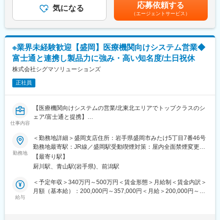
り、選考を通じて上下する可能性があります。月給(月額)は固定手
最新のIoT技術に注力しており、これまで人の手でアナログに行わ
応募依頼する
確保を計画しております。
気になる
当を含めた表記です。
れていた薬剤管理を、全自動で管理、調整、計測、分包まで対応
（エージェントサービス）
可能にしました。当社の製品やシステムが、24時間止めてはなら
■組織構成
ない医療現場の安心安全や、医療従事者の負担軽減に大きく貢献
幹部職:1名 一般職:12名 非正規:3名 男女比:男11：女5
しています。
◆高いシェアを持つ製品：
※業界未経験歓迎【盛岡】医療機関向けシステム営業◆
■部署の雰囲気
調剤というニッチな分野で、業界トップクラスのシェアを誇る製
富士通と連携し製品力に強み・高い知名度/土日祝休
業界未経験者が課員の6割を占めていることもあり、お互いに相談
品が多数あります。寡占市場だからこそ、競合製品を使っている
しながら業務を進められる雰囲気があります。判らないことを容
株式会社シグマソリューションズ
顧客からいかにシェアを獲得するか試行錯誤する面白さがありま
易に相談できる環境ができています。
す。
正社員
■ポジション魅力
変更の範囲：会社の定める業務
お客様が口にするお薬の品質を、製造のみならず設備面から担保
【医療機関向けシステムの営業/北東北エリアでトップクラスのシ
する重要な役割を担っていることに、やりがいと責任感を感じて
ェア/富士通と提携】
頂けると嬉しいです。
仕事内容
■魅力
＜勤務地詳細＞盛岡支店住所：岩手県盛岡市みたけ5丁目7番46号
■当社について
・青森や秋田などの東北北部地域にて、医療機関向けシステムの
勤務地最寄駅：JR線／盛岡駅受動喫煙対策：屋内全面禁煙変更の
「人々の健康と豊かな生活の実現に貢献する」というミッション
導入でトップクラスのシェアを誇るため、業務における認知度が
勤務地
範囲：会社の定める事業所
のもと、医療に携わるみなさまに様々な製品やサービスを提供し
【最寄り駅】
高いです！
ております。
厨川駅、青山駅(岩手県)、前潟駅
当社は2008年に積水化学工業（株）のメディカル事業部門と第一
■業務内容
＜予定年収＞340万円～500万円＜賃金形態＞月給制＜賃金内訳＞
化学薬品（株）の統合により発足して以来、積水化学グループの
医療機関向けのシステム開発・販売を行っている同社にて岩手県
月額（基本給）：200,000円～357,000円＜月給＞200,000円～
ライフサイエンス分野を担う中核会社として歩んでまいりまし
内の医療機関（医科）に向けて、カルテ作成システムの導入提案
給与
357,000円＜昇給有無＞有＜残業手当＞有＜給与補足＞■賞与実績:
た。現在では検査事業・医療事業・創薬支援事業・酵素事業を柱
営業を行っていただきます。また上記システムのほかに、歯科や
年2回賃金はあくまでも目安の金額であり、選考を通じて上下する
として、国内はもとより北米、欧州、アジアなどで事業展開を加
薬局向けのシステムについても扱う機会があります。
可能性があります。月給(月額)は固定手当を含めた表記です。
速しグローバル化を進めております。