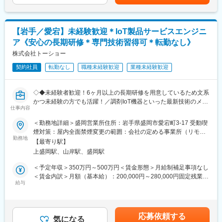
す。月給(月額)は固定手当を含めた表記です。
■ライフステージの変化があっても安心して働ける会社：
21:30・8:30～17:00・8:45～17:15
・当社の社員が転職活動をしなくていい環境を作る。そんな思い
※シフトに関する補足事項
から、様々な福利厚生や待遇をご用意しています。仕事もプライ
・出荷時間/作業内容の変更に伴い、業務上シフトがごくまれに変
ベートも充実できる環境を作った結果、新卒3年定着率95.5％とな
【岩手／愛宕】未経験歓迎＊IoT製品サービスエンジニ
更となる場合がございます。
りました。
ア《安心の長期研修＊専門技術習得可＊転勤なし》
大幅にシフトが変わる訳ではなく、基本的には提示させて頂いて
おりますシフトから30分単位で変更となります。
株式会社トーショー
変更の範囲：会社の定める業務
契約社員
転勤なし
職種未経験歓迎
業種未経験歓迎
【やりがい】
出荷された薬は、その日の内に患者さんに投与され検査が行われ
ます。その検査結果は癌の早期発見につながり、治療方針の決定
◇◆未経験者歓迎！6ヶ月以上の長期研修を用意しているため文系
に大きな影響を及ぼします。質の高い製品を作ることができれ
かつ未経験の方でも活躍！／調剤IoT機器といった最新技術のメン
ば、より多くの方が救われることになる、やりがいを感じられる
仕事内容
テナンスが可能！／原則転勤は無いため特定エリアで就業された
仕事です。
い方も歓迎！社会貢献性の高い仕事◆◇
＜勤務地詳細＞盛岡営業所住所：岩手県盛岡市愛宕町3-17 受動喫
煙対策：屋内全面禁煙変更の範囲：会社の定める事業所（リモー
【放射性医薬品とは】
【はじめに】
勤務地
トワーク含む）
ごく弱い放射線を出す成分を含んだ薬のことです。診断や治療に
【最寄り駅】
当ポジションはフィールドエンジニアと言われる、自社製品を購
使われ、体の中に入ると、特定の臓器や病気の場所に集まるよう
上盛岡駅、山岸駅、盛岡駅
入されたお客様先へ出向き、機械やシステムのメンテナンスを行
に作られており、診断では、集まった場所から出る放射線をカメ
う技術職となります。
＜予定年収＞350万円～500万円＜賃金形態＞月給制補足事項なし
ラで測り、体の状態を画像で確認できるようになっています。
メンテナンススキルの市場価値は上昇の一途を辿っており、同社
＜賃金内訳＞月額（基本給）：200,000円～280,000円固定残業手
で得られるスキルも例外ではありません。完全未経験から市場価
給与
当/月：40,000円～70,000円（固定残業時間33時間0分/月）超過し
変更の範囲：会社の定める業務
値を高める事ができる貴重な求人となります。
た時間外労働の残業手当は追加支給＜月給＞240,000円～350,000
円（一律手当を含む）＜昇給有無＞有＜残業手当＞有＜給与補足
【業務内容】
＞※給与詳細は、年齢・スキルを考慮し決定します。■昇給：年1
応募依頼する
同社のフィールドエンジニアとして主力製品である「全自動調剤
気になる
回■賞与：年2回年収420万円／30歳 経験5年年収500万円／32歳