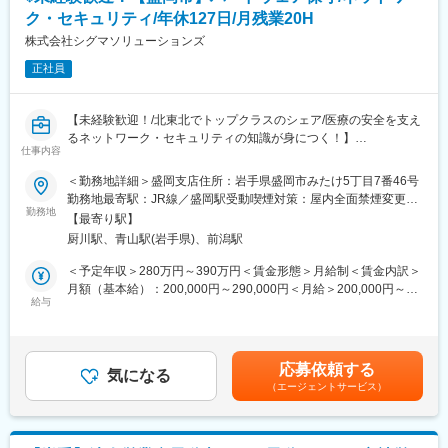
■組織体制：
ク・セキュリティ/年休127日/月残業20H
新規事業開発部は現在、3名のメンバーで構成されています。40
代の男性2名と60代の男性1名が在籍し、それぞれが豊富な経験を
株式会社シグマソリューションズ
持ち寄り、協力して業務を遂行しています。業務内容や進捗状況
正社員
に応じて在宅勤務制度も活用されており、柔軟な働き方が可能で
す。
【未経験歓迎！/北東北でトップクラスのシェア/医療の安全を支え
■企業の特徴／魅力：
るネットワーク・セキュリティの知識が身につく！】
イーエヌ大塚製薬株式会社は、大塚グループの一員として「臨床
仕事内容
栄養」領域に携わっている製薬会社です。
■魅力
＜勤務地詳細＞盛岡支店住所：岩手県盛岡市みたけ5丁目7番46号
「栄養を研究し、優れた製品と情報を提供する事で、世界の人々
・年間休日127日、残業20時間程度で働きやすい環境です！
勤務地最寄駅：JR線／盛岡駅受動喫煙対策：屋内全面禁煙変更の
の健康長寿に貢献します」という企業ビジョンのもと、医療用医
・北東北にて、医療機関向け導入でトップクラスのシェアを誇
勤務地
範囲：会社の定める事業所
薬品やメディカルフーズ（医療用食品）の研究開発から製造まで
【最寄り駅】
り、業界における認知度が高く、安定しています！
を国内で一貫して手掛けています。
厨川駅、青山駅(岩手県)、前潟駅
・医療DX化に伴い需要が急増している「ネットワーク構築」や
「セキュリティ対策」の最前線に関わることができ、エンジニア
＜予定年収＞280万円～390万円＜賃金形態＞月給制＜賃金内訳＞
変更の範囲：会社の定める業務
としての専門性を高められます。
月額（基本給）：200,000円～290,000円＜月給＞200,000円～
給与
290,000円＜昇給有無＞無＜残業手当＞有＜給与補足＞■賞与実績:
■職務内容：
年2回賃金はあくまでも目安の金額であり、選考を通じて上下する
医療機関向けコンピュータシステム（レセコン・電子薬歴・電子
可能性があります。月給(月額)は固定手当を含めた表記です。
カルテ等）の開発および販売を手掛ける同社にて、ネットワー
応募依頼する
ク・セキュリティ構築やハードウェア保守を担当いただきます。
気になる
（エージェントサービス）
入社後の適性や希望に応じて、以下いずれかの業務、または複合
的な業務に振り分けいたします 。
＜ネットワーク・セキュリティ業務＞