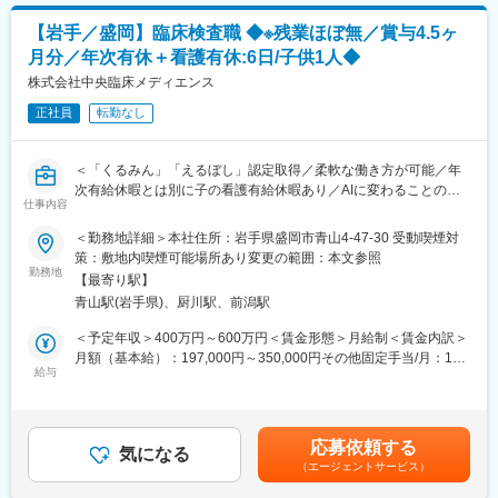
・製品導入後の定期的なアフターフォロー
り、やりがいを実感できるお仕事です。
・新規訪問
【岩手／盛岡】臨床検査職 ◆※残業ほぼ無／賞与4.5ヶ
■勤務地について：
月分／年次有休＋看護有休:6日/子供1人◆
【その他補足情報】
エリア職（転居を伴う転勤無）／準総合職（地域内転勤有）／総
・長期間の研修を用意しているため職種未経験＆技術的な知識が
株式会社中央臨床メディエンス
合職（全国転勤有）から選択可能です。
全く無い方でも立ち上りが可能となっております。
正社員
転勤なし
・正社員登用は前提の採用です。就業態度に問題がなければ原則
変更の範囲：会社の定める業務
登用となり、業界トップクラスシェアを誇る優良企業の正社員と
して安定就業が可能です。（登用率98%、試験やノルマなし）
＜「くるみん」「えるぼし」認定取得／柔軟な働き方が可能／年
・業界トップクラスのIoT製品や医療システムに触れる事が可能で
次有給休暇とは別に子の看護有給休暇あり／AIに変わることのな
す。また、販売スキルだけでなく薬局運営コンサルティングのス
仕事内容
い業務＞
キルも習得可能なため市場価値向上が可能です。
＜勤務地詳細＞本社住所：岩手県盛岡市青山4-47-30 受動喫煙対
■主な業務内容：
策：敷地内喫煙可能場所あり変更の範囲：本文参照
【ポジションの魅力】
・生化学分析 ・血液検査分析
勤務地
・同社の製品やシステムが、24時間止めてはならない医療現場の
【最寄り駅】
・腫瘍マーカ分析 ・尿分析
安心安全や、医療従事者の負担軽減に大きく貢献しています。
青山駅(岩手県)、厨川駅、前潟駅
検体数 12万検体～20万検体/1ヶ月
・調剤というニッチな分野で、業界トップクラスのシェアを誇る
生化学検査・・・4,000件程度/日
＜予定年収＞400万円～600万円＜賃金形態＞月給制＜賃金内訳＞
製品が多数あります。寡占市場だからこそ、競合製品を使ってい
血液学検査・・・2,000件程度/日
月額（基本給）：197,000円～350,000円その他固定手当/月：1円
る顧客からいかにシェアを獲得するか、試行錯誤する面白さがあ
ご依頼をいただいた検体を各所属毎に、数人で検査機器を使い検
給与
～91,200円＜月給＞197,001円～441,200円＜昇給有無＞有＜残業
ります。
査を実施します。
手当＞有＜給与補足＞■昇給率：1.70%(前年度実績)■賞与：年2回
・同社の営業に決まったマニュアルはなく、自分なりの創意工夫
※計4.50ヶ月分(前年度実績)＜モデル年収＞現状年収（参考）３０
が重要です。また個人だけでなく拠点単位での表彰制度もありチ
【変更の範囲：会社の定める業務】
代 ４７０万（夜勤手当込み）４０代 ６１０万（夜勤手当込
ーム一丸で取り組む環境も魅力です。
応募依頼する
気になる
み）５０代 ６９０万（夜勤手当込み）賃金はあくまでも目安の
（エージェントサービス）
当社は、東北の病院と取引があり、病院で採取された検体をお預
金額であり、選考を通じて上下する可能性があります。月給(月額)
【同社について】
かりし、検査対応を行っています。検体は生ものとなっているた