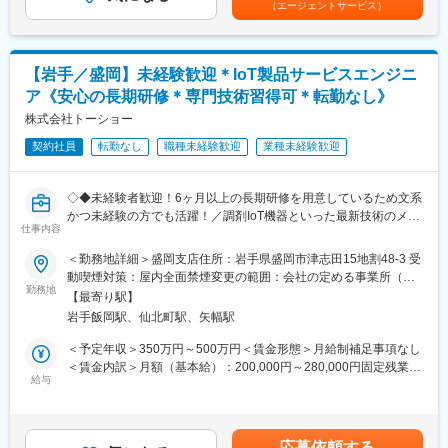
（エージェントサービス）
分包機」や「リアルタイム薬品管理装置」といった調剤IoT機器の
経験7年賃金はあくまでも目安の金額であり、選考を通じて上下す
メンテナンスを行います。
る可能性があります。月給(月額)は固定手当を含めた表記です。
【業務詳細】
【岩手／盛岡】未経験歓迎＊IoT製品サービスエンジニ
（1）メンテナンス契約を締結していただいているお客様に定期的
ア《安心の長期研修＊専門技術習得可＊転勤なし》
に伺って機械の状態を確認調整する業務
（2）メンテナンス契約の有無に関わらず全ての機械トラブルに対
株式会社トーショー
する緊急対応
契約社員
転勤なし
職種未経験歓迎
業種未経験歓迎
（3）新しい機械を導入する際の導入設置作業
（4）メンテナンスに関する書類作成（保守契約更新、修理履歴・
機器状態報告書など）
◇◆未経験者歓迎！6ヶ月以上の長期研修を用意しているため文系
かつ未経験の方でも活躍！／調剤IoT機器といった最新技術のメン
【ポジションの魅力】
仕事内容
テナンスが可能！／原則転勤は無いため特定エリアで就業された
・長期間の研修を用意しているため職種未経験＆技術的な知識が
い方も歓迎！社会貢献性の高い仕事◆◇
＜勤務地詳細＞盛岡支店住所：岩手県盛岡市津志田15地割48-3 受
全く無い方でも立ち上りが可能となっております。
動喫煙対策：屋内全面禁煙変更の範囲：会社の定める事業所（リ
・業界トップクラスのIoT製品や医療システムに触れる事が可能で
【はじめに】
勤務地
モートワーク含む）
す。また、製品知識だけでなくメンテナンススキルも習得可能な
【最寄り駅】
当ポジションはフィールドエンジニアと言われる、自社製品を購
ため市場価値向上が可能です。
岩手飯岡駅、仙北町駅、矢幅駅
入されたお客様先へ出向き、機械やシステムのメンテナンスを行
・正社員登用は前提の採用です。就業態度に問題がなければ原則
う技術職となります。
＜予定年収＞350万円～500万円＜賃金形態＞月給制補足事項なし
登用となり、業界トップクラスシェアを誇る優良企業の正社員と
メンテナンススキルの市場価値は上昇の一途を辿っており、同社
＜賃金内訳＞月額（基本給）：200,000円～280,000円固定残業手
して安定就業が可能です。（登用率98%、試験ノルマなし）
で得られるスキルも例外ではありません。完全未経験から市場価
給与
当/月：40,000円～70,000円（固定残業時間33時間0分/月）超過し
値を高める事ができる貴重な求人となります。
た時間外労働の残業手当は追加支給＜月給＞240,000円～350,000
【同社の魅力】
円（一律手当を含む）＜昇給有無＞有＜残業手当＞有＜給与補足
◆医療業界に貢献：
【業務内容】
＞※給与詳細は、年齢・スキルを考慮し決定します。■昇給：年1
最新のIoT技術に注力しており、これまで人の手でアナログに行わ
応募依頼する