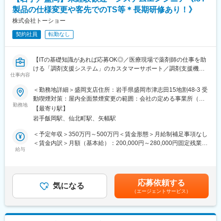
・放射性医薬品の無菌試験、定量試験などの多種にわたる品質試
『さくら薬局の薬剤師』として、安心してキャリアをスタートい
製品の仕様変更や客先でのTS等＊長期研修あり！》
験
ただくための研修です。
・放射性医薬品の製造から出荷までの管理
株式会社トーショー
■【生涯学習講座】【薬局薬剤師総論】【疾患別ベーシック講座】
・新製剤、新技術の導入／改善／改良
【疾患別アドバンス講座】等、薬局薬剤師・かかりつけ薬剤師に
契約社員
転勤なし
※独り立ちするまで先輩がOJT形式・マンツーマンで丁寧にフォロ
必要な知識を習得することができます。
ーします。
【ITの基礎知識があれば応募OK◎／医療現場で薬剤師の仕事を助
■当社について
ける「調剤支援システム」のカスタマーサポート／調剤支援機
SPECT・PETと呼ばれる核医学検査が主な事業分野です。これは
仕事内容
器・システムで総合病院でのシェアNo.1】
生体内の微妙な変化をとらえて画像化する「分子イメージング」
＜勤務地詳細＞盛岡支店住所：岩手県盛岡市津志田15地割48-3 受
という技術であり、医療課題の克服に幅広く力を発揮できる可能
【はじめに】
動喫煙対策：屋内全面禁煙変更の範囲：会社の定める事業所（リ
性があります。
当ポジションは自社販売している大型IoT製品や薬剤システムの運
勤務地
モートワーク含む）
特にPET検査はがん診療になくてはならないツールとなりました
【最寄り駅】
用～保守を担うシステムエンジニア職となっております。未経験
が、当社は2005年に国内初のPET検査用放射性医薬品の承認を取
岩手飯岡駅、仙北町駅、矢幅駅
からチャレンジできる事に加えて、メーカー直雇用という貴重な
得し、全国に安定供給しています。
求人となっております。IT領域へキャリアチェンジされたい方歓
＜予定年収＞350万円～500万円＜賃金形態＞月給制補足事項なし
■勤務時間帯について
迎しております！
＜賃金内訳＞月額（基本給）：200,000円～280,000円固定残業手
入社から3年目までは1:30～、8:00～、 8:45～シフト
給与
当/月：40,000円～70,000円（固定残業時間33時間0分/月）超過し
4年目以降は、下記シフトで1勤務1週間ごとのローテーション勤
【業務内容】
た時間外労働の残業手当は追加支給＜月給＞240,000円～350,000
務
お客様との仕様打合せや現地でのシステムカスタマイズも発生す
円（一律手当を含む）＜昇給有無＞有＜残業手当＞有＜給与補足
・21:00～5:30・0:15～8:45・1:30～10:00・18:00～2:30・3:30
るため、社内でのデスクワークが6割、お客様先での業務が4割ほ
＞※給与詳細は、年齢・スキルを考慮し決定します。■昇給：年1
～12:00・3:00～11:30・8:00～16:30・5:30～14:00・13:00～
応募依頼する
どとなります。また、外部のITベンダーとの打ち合わせ等もある
気になる
回■賞与：年2回賃金はあくまでも目安の金額であり、選考を通じ
21:30・8:30～17:00・8:45～17:15
（エージェントサービス）
ため、関係者が多いのも当職種の特徴の一つとなります。
て上下する可能性があります。月給(月額)は固定手当を含めた表記
最初は一つの製品を担当いただきシステムと製品専門性を高めて
です。
▼補足事項
頂きますが、経験に応じて他のシステムや対応範囲を広げて頂き
・経験に応じて入社から3年目まではシフトが1パターン追加とな
ます。