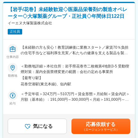
表記です。
■業務内容：
【岩手/花巻】未経験歓迎◇医薬品栄養剤の製造オペレ
在宅診療に関わる看護業務全般をご対応いただきます。
ーター◇大塚製薬グループ・正社員◇年間休日122日
※夜勤なし
※オンコール有（週1～2回）電話対応のみで基本的に出動はござ
イーエヌ大塚製薬株式会社
いません。
正社員
オンコール対応は業務に慣れてからお任せしますのでご安心くだ
さい。
【未経験の方も安心！教育訓練後に業務スタート／家賃70％負担
回数、頻度についても習熟度や診療状況を鑑みた上で適性に割り
の住宅手当など福利厚生充実／私たちの健康を支える製品を製造
振り致します。日中の診療や体制の見直しにより、看護師1人当た
仕事内容
します】
りのオンコール回数を減らす取り組みを始めています。
＜勤務地詳細＞本社住所：岩手県花巻市二枚橋第4地割3-5 受動喫
■業務概要：
煙対策：屋内全面禁煙変更の範囲：会社の定める事業所
◎訪問範囲…クリニックより16km圏内
医薬品栄養剤の製造機械の操作・オペレーションを中心に、計器
勤務地
◎1日の訪問件数…7～10件程度
【最寄り駅】
類の数値確認や製品数量の確認を行っていただきます。作業は下
※主な訪問先は患者様のご自宅や入居施設です。医師・看護師・ア
花巻空港駅(東北本線)、似内駅
記のいずれかの工程となります。
シスタントの3名で行動します。1日の大半は院外で過ごし、朝夕
・秤量…原料を正確に秤り取る作業
＜予定年収＞324万円～510万円＜賃金形態＞月給制＜賃金内訳＞
計2～3時間前後の内勤業務があります。
・調合…原料をタンクに投入・溶解し、溶液を作る作業
月額（基本給）：191,000円～300,000円＜月給＞191,000円～
◎診療介助、バイタルサイン測定、点滴・採血等の処置、薬の服
・充填…容器に調合液を詰める充填機のオペレーション作業
給与
300,000円＜昇給有無＞有＜残業手当＞有＜給与補足＞■残業手
用方法の指導等
・加熱処理…製品容器の熱水殺菌や運搬を行うライン装置のオペ
当：有■深夜勤務帯手当：有■法的資格手当：有賃金はあくまでも
◎地域の多職種との連携業務
レーション作業
目安の金額であり、選考を通じて上下する可能性があります。月
・包装…製品容器を段ボール装填する装置のオペレーション作業
給(月額)は固定手当を含めた表記です。
内勤時間や移動時間を有効に活用して多職種間の連携業務をしま
応募依頼する
＊教育訓練後、業務に従事いただきます。製造未経験の方もご安
気になる
す。
（エージェントサービス）
心ください。
訪問看護師やケアマネジャー、薬剤師等と多職種連携用