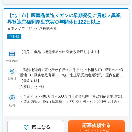
リリィ薬局 高松店：岩手県盛岡市高松三丁目9-10
つばき薬局：岩手県大船渡市盛町字内ノ目3-17
リリィ薬局 北上店：岩手県北上市飯豊20地割123-1
【北上市】医薬品製造＜ガンの早期発見に貢献＞異業
一関ドライブスルー薬局：岩手県一関市狐禅寺字大平123-2
界歓迎◎福利厚生充実◇年間休日122日以上
千厩調剤薬局：岩手県一関市千厩町千厩字草井沢43-1
リリィ薬局 藤沢店：岩手県一関市藤沢町藤沢字町裏180-2
日本メジフィジックス株式会社
リリィ薬局 西根店：岩手県八幡平市大更25地割309-3
正社員
リリィ薬局 水沢店：岩手県奥州市水沢真城字杉山下70-3
■当社について：
【化学・食品・機電業界の出身者も歓迎します！】
保険薬局だけでなく、有料老人ホームや訪問看護ステーションな
どを運営する、医療・介護・福祉の3本のビジネスの柱を持つ「健
仕事内容
【業務内容】
康の総合商社」です。東証プライム上場のシップヘルスケアホー
今回は、放射性医薬品の製造職を募集します。
＜勤務地詳細＞東北ラボ住所：岩手県北上市相去町山根梨の木43
ルディングスのグループ企業でもあり、安定した環境の中で長く
■医薬品原料生成のための機械（サイクロン）の操作・管理
番地131 勤務地最寄駅：JR線／北上駅受動喫煙対策：屋内全面禁
働くことができます。
■医薬品原料を合成装置にて製剤化
勤務地
煙変更の範囲：会社の定める事業所
また、当社は次世代の薬局のあるべき形を見据えて、20年以上前
【最寄り駅】
■出荷のための包装及び梱包
から在宅医療に取り組んでおり、今後の超高齢社会に対してもビ
六原駅、北上駅
■生産業務にかかる文書作成
ジネスとして十分な準備ができている会社です。
■生産工程や生産業務の効率化・改良改善活動
＜予定年収＞400万円～600万円＜賃金形態＞月給制補足事項なし
■製造所の管理（各種試薬や備品等の管理）
＜賃金内訳＞月額（基本給）：225,000円～350,000円＜月給＞
■やりがいは地域貢献：
給与
225,000円～350,000円＜昇給有無＞有＜残業手当＞有＜給与補足
地元に根づいた薬局を運営しているため、地元の患者様に多くご
【働き方】
＞※上記年収は各種手当込みの年収となります。■季節賞与：年2
利用をいただいている環境です。患者様対応や薬剤師サポートを
下記いずれかパターンで1勤務1週間ごと（1シフト／1週間単位）
回（7月、12月）■業績賞与：年1回（3月）※会社業績及び個人業
通じ、「ありがとう」の言葉をもらえることがやりがいです。地
のローテーション勤務となります。
績のターゲット100％達成の場合支給■昇給：年1回賃金はあくま
域から多くの「ありがとう」を一緒に集めましょう
応募依頼する
21:00～5:30・0:15～8:45・1:30～10:00・18:00～2:30・3:30～
気になる
でも目安の金額であり、選考を通じて上下する可能性がありま
（エージェントサービス）
12:00・3:00～11:30・8:00～16:30・5:30～14:00・13:00～