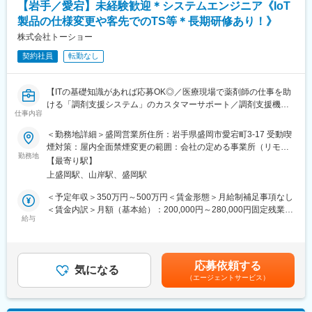
る可能性あり
【岩手／愛宕】未経験歓迎＊システムエンジニア《IoT
・入社タイミングによりシフト時間帯が若干変更となる場合あり
製品の仕様変更や客先でのTS等＊長期研修あり！》
【ポジションの魅力】
・長期間の研修を用意しているため職種未経験＆技術的な知識が
株式会社トーショー
変更の範囲：会社の定める業務
全く無い方でも立ち上りが可能となっております。
契約社員
転勤なし
・業界トップクラスの調剤システムやIoT製品を扱っており、業務
を通して最新の技術に触れることが可能です。
・正社員登用は前提の採用です。就業態度に問題がなければ原則
【ITの基礎知識があれば応募OK◎／医療現場で薬剤師の仕事を助
登用となり、業界トップクラスシェアを誇る優良企業の正社員と
ける「調剤支援システム」のカスタマーサポート／調剤支援機
して安定就業が可能です。（登用率98%、試験ノルマなし）
仕事内容
器・システムで総合病院でのシェアNo.1】
＜勤務地詳細＞盛岡営業所住所：岩手県盛岡市愛宕町3-17 受動喫
【同社の魅力】
【はじめに】
煙対策：屋内全面禁煙変更の範囲：会社の定める事業所（リモー
◆医療業界に貢献：
当ポジションは自社販売している大型IoT製品や薬剤システムの運
勤務地
トワーク含む）
最新のIoT技術に注力しており、これまで人の手でアナログに行わ
【最寄り駅】
用～保守を担うシステムエンジニア職となっております。未経験
れていた薬剤管理を、全自動で管理、調整、計測、分包まで対応
上盛岡駅、山岸駅、盛岡駅
からチャレンジできる事に加えて、メーカー直雇用という貴重な
可能にしました。当社の製品やシステムが、24時間止めてはなら
求人となっております。IT領域へキャリアチェンジされたい方歓
＜予定年収＞350万円～500万円＜賃金形態＞月給制補足事項なし
ない医療現場の安心安全や、医療従事者の負担軽減に大きく貢献
迎しております！
＜賃金内訳＞月額（基本給）：200,000円～280,000円固定残業手
しています。
給与
当/月：40,000円～70,000円（固定残業時間33時間0分/月）超過し
◆高いシェアを持つ製品：
【業務内容】
た時間外労働の残業手当は追加支給＜月給＞240,000円～350,000
調剤というニッチな分野で、業界トップクラスのシェアを誇る製
お客様との仕様打合せや現地でのシステムカスタマイズも発生す
円（一律手当を含む）＜昇給有無＞有＜残業手当＞有＜給与補足
品が多数あります。寡占市場だからこそ、競合製品を使っている
るため、社内でのデスクワークが6割、お客様先での業務が4割ほ
＞※給与詳細は、年齢・スキルを考慮し決定します。■昇給：年1
顧客からいかにシェアを獲得するか試行錯誤する面白さがありま
応募依頼する
どとなります。また、外部のITベンダーとの打ち合わせ等もある
気になる
回■賞与：年2回賃金はあくまでも目安の金額であり、選考を通じ
す。
（エージェントサービス）
ため、関係者が多いのも当職種の特徴の一つとなります。
て上下する可能性があります。月給(月額)は固定手当を含めた表記
最初は一つの製品を担当いただきシステムと製品専門性を高めて
です。
変更の範囲：会社の定める業務
頂きますが、経験に応じて他のシステムや対応範囲を広げて頂き