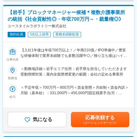
は固定手当を含めた表記です。
当社は売上高256億円、全国77拠点、従業員数570名規模を誇る調
め、届いてからスピード感をもって、正確に検査結果を報告する
剤機器メーカーです。1971年創業と半世紀以上歴史をもち、特に
ことが必要です。
1980年代から他社に先駆けてスウェーデンなどヨーロッパに販売
【岩手】ブロックマネージャー候補＊複数介護事業所
病院とは違い、症状や患者の情報はなく、検体のみで検査結果を
網を拡大してきました。国内だけでなく、海外での売上も安定的
の統括《社会貢献性◎・年収700万円～・裁量権◎》
出すためより検査に特化したスキルを身に着けることが可能で
に伸びているため経営が安定しています。
す。
ユースタイルラボラトリー株式会社
契約社員
5名以上採用
業種未経験歓迎
■組織構成：
変更の範囲：会社の定める業務
検査グループは22～23名で構成されています。
現在定年を迎える社員もおり、増員での採用をしています。
【入社1年後は年収700万以上！／年商210億／IPO準備中／豊富
■働き方について：
な研修体制で業界未経験でも多数活躍中◎／独り立ち後はハイブ
日勤と、夜勤と別れて業務を行っています。岩手県以外の病院か
仕事内容
リッドワーク（リモート×出社）も可能】
らの検体輸送は、夕方以降に届くため夜間の検査が発生します。
＜勤務地詳細＞岩手エリア住所：岩手県を担当していただきます
日勤と夜勤の割合は、適性に応じて相談可能です。
重度障害のある方や高齢者の方等に医療的ケアサービスを行う訪
受動喫煙対策：屋内全面禁煙変更の範囲：会社の定める事業所
問介護事業を提供する当社にて、複数の都道府県を束ねたブロッ
勤務地
■研修について(検査技師免許無の方向け）
クの運営と責任売り上げの管理業務をお任せするブロックマネー
・日本衛生検査所協会主催の生涯学習通信講座受講料 会社全額
＜予定年収＞700万円～800万円＜賃金形態＞月給制＜賃金内訳＞
ジャー候補を募集します。
補助
月額（基本給）：331,000円～450,000円固定残業手当/月：
★下記インタビューをぜひご覧ください！
検査標準講座（生化学コース、免疫学コース、血液学コース他）
給与
120,000円（固定残業時間45時間0分/月）超過した時間外労働の
https://eustylelab.co.jp/features/vol1
・そのほか、各検査機器メーカー主催の研修会等参加費 全額補
残業手当は追加支給＜月給＞451,000円～570,000円（一律手当を
助
含む）＜昇給有無＞有＜残業手当＞有＜給与補足＞■年1回の査定
【業務内容】
■当社について：
有■賞与：年2回※前職給与を考慮※経験・スキル・スタートポジシ
・部門の運営、売上管理
応募依頼する
創設以来、私たちは臨床検査を通して地域社会に貢献したいとい
気になる
ョンにおいて異なる※評価により昇格・昇給あり※エリアにより地
・営業活動
（エージェントサービス）
う変わらぬ思いと、お客様最優先の精神で「皆様の身近な検査
域加算手当分が異なる※時間外手当は別途全額支給賃金はあくまで
・サービス提供管理・保守
室」として業務に精進して参りました。
も目安の金額であり、選考を通じて上下する可能性があります。
・ご利用者様やご家族へのヒアリング、サービス設計・立上げ
そしてその成果は、医療機関をはじめ多くのお客様から寄せられ