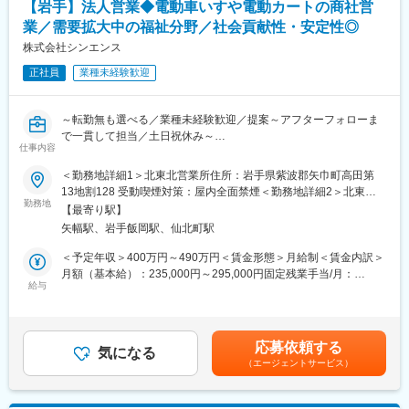
【岩手】法人営業◆電動車いすや電動カートの商社営
・プリセールス（営業同行または単独での、ヒアリング／要件定
業／需要拡大中の福祉分野／社会貢献性・安定性◎
義／提案書・見積作成／プレゼン）
・設計（物理構成・論理構成の設計）
株式会社シンエンス
・機器（UTMや各種ネットワークスイッチ等）の設定、設置
正社員
業種未経験歓迎
・保守運用
・最新セキュリティ動向の調査・標準化（ニュース等で報じられ
る重大インシデントの分析と、医療機関向けの独自構築ガイドラ
～転勤無も選べる／業種未経験歓迎／提案～アフターフォローま
インへの反映・アップデート）
で一貫して担当／土日祝休み～
仕事内容
＜ハードウェア保守業務＞
■業務内容：
＜勤務地詳細1＞北東北営業所住所：岩手県紫波郡矢巾町高田第
・顧客が利用するＩＴ機器（サーバ、ネットワーク、PC等）の障
電動車いす・シニアカーを中心に、人々を支えている当社にて、
13地割128 受動喫煙対策：屋内全面禁煙＜勤務地詳細2＞北東北
害発生時の対応
法人に対する自社サービス、商品の代理店営業をお任せいたしま
勤務地
営業所（7/21以降）住所：岩手県盛岡市永井20地割5番地1 OTHビ
・導入いただいた顧客先へ定期訪問しメンテナンス
【最寄り駅】
す。
ル1 受動喫煙対策：屋内全面禁煙変更の範囲：会社の定める事業
・システム導入時の設置作業・配線作業等
矢幅駅、岩手飯岡駅、仙北町駅
所
■業務詳細：
＜予定年収＞400万円～490万円＜賃金形態＞月給制＜賃金内訳＞
■教育体制
・電動車いすレンタルサービス、オリジナル福祉用具の提案
月額（基本給）：235,000円～295,000円固定残業手当/月：
先輩社員がシステムの扱い方やネットワークの基礎から丁寧に指
・得意先様からの依頼にて、ご利用者宅での電動車いすの納品、
給与
35,977円～45,163円（固定残業時間20時間0分/月）超過した時間
導するほか、資格取得支援なども行っており、インフラ領域が未
使い方説明
外労働の残業手当は追加支給＜月給＞270,977円～340,163円（一
経験の方でも安心して就業可能です。
・ご利用者宅での電動車いすのメンテナンスなど関連業務
律手当を含む）＜昇給有無＞有＜残業手当＞有＜給与補足＞※経験
やスキルを考慮の上、当社規定により決定いたします。■昇給：年
■当社紹介：
応募依頼する
■業務補足：
気になる
1回■賞与：年2回賃金はあくまでも目安の金額であり、選考を通
当社は富士通パートナーとして北東北で特に高いシェアを誇り、
（エージェントサービス）
・営業方法：社用車で1日あたり5～6件程度の法人に訪問し、自
じて上下する可能性があります。月給(月額)は固定手当を含めた表
業界としてもニーズが高い成長産業です。昨今はセキュリティの
社のサービス提案を行います。スケジューリングはご自身で行
記です。
重要度が高まっており、医療機関へ特化したセキュアなネットワ
い、効率的に活動いただきます。
ーク環境の提案にも注力しています。