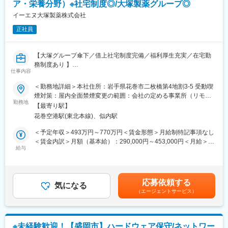
ア・栄養分野）※社宅制度◎/大塚製薬グループ◎
■組織体制：
イーエヌ大塚製薬株式会社
開発研究所は、医薬品および食品の研究開発を専門とするチーム
正社員
が集結しています。各部門の専門知識を持つメンバーが協力し、
最新の技術と知識を駆使して、革新的な製品を生み出していま
す。チームの一員として、あなたの経験とスキルを発揮してくだ
【大塚グループ傘下／借上社宅制度完備／福利厚生充実／在宅勤
さい。
務制度あり 】
仕事内容
変更の範囲：会社の定める業務
■業務概要：
＜勤務地詳細＞本社住所：岩手県花巻市二枚橋第4地割3-5 受動喫
同社の新規事業開発部において、ヘルスケア・栄養分野における
煙対策：屋内全面禁煙変更の範囲：会社の定める事業所（リモー
新規事業や新製品の調査・企画・開発・検証を担当します。市場
勤務地
トワーク含む）
【最寄り駅】
ニーズと技術シーズを結びつけ、革新的な製品を創出する役割を
花巻空港駅(東北本線)、似内駅
担い、外部研究機関やスタートアップとの連携を通じて、事業化
を推進します。
＜予定年収＞493万円～770万円＜賃金形態＞月給制特記事項なし
＜賃金内訳＞月額（基本給）：290,000円～453,000円＜月給＞
■職務詳細：
給与
290,000円～453,000円＜昇給有無＞有＜残業手当＞有＜給与補足
・ヘルスケア・栄養分野の新規事業・新製品の調査・企画・開
＞※上記年収には残業代は含まれておりません※前職給与・経験を
発・検証
考慮のうえ決定※手当： 時間外勤務手当、深夜勤務帯手当、土日
・医療・健康・食品関連の市場ニーズおよび競合動向の調査・分
勤務手当、通勤手当、住宅手当、法的資格手当等 ■昇給年1回（4
応募依頼する
析
気になる
月）／賞与年2回（6月、12月）賃金はあくまでも目安の金額であ
（エージェントサービス）
・医療・健康・食品関連技術シーズの探索・評価
り、選考を通じて上下する可能性があります。月給(月額)は固定手
・外部研究機関・大学、スタートアップ等との連携
当を含めた表記です。
・社内外ステークホルダーとの協働による製品開発・事業化推進
※未経験歓迎！【盛岡市】ハードウェア保守/ネットワー