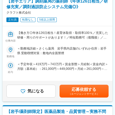
【岩手エリア】調剤薬局の薬剤師《年休126日相当／研
す。
時短勤務も可能な環境のため、ママさんの活躍事例もございます
【キャリアパス（例）】
修充実／調剤過誤防止システム完備◎》
◎
・医療介護スタッフ（2週間程度の基礎研修必要資格取得、現場業
クラフト株式会社
※入社1年間は時短勤務不可
務）
正社員
転勤なし
5名以上採用
・サービスリーダー（入社3カ月～※研修期間）
■ポジションの魅力
・サービス提供責任者（入社半年／年収420～650万円）
（1）ワークライフバランス：
・サービスマネージャー（入社1年／年収560～700万円）
【働き方◎年休126日相当！産育休取得・取得率100％／充実した
原則定時退社・土日祝休みに加えて年間休日125日とプライベー
・エリアマネージャー（入社1年～／年収700～800万円）
研修・周りのサポートがあります！／時短勤務可（復職後）／全
トと仕事の両立がしやすい環境です。
・ブロックマネージャー（年収800～900万円）
仕事内容
国820店舗あるさくら薬局グループ】
（2）働きやすい環境：
・ゼネラルマネージャー（年収900～1200万円）
事業所には10名前後のスタッフが在籍しており、和やかな雰囲気
＜勤務地詳細＞さくら薬局 岩手県内店舗のいずれか住所：岩手
【職務概要】
で腰を据えて働ける環境です。基本的に1拠点につき薬剤師1名の
変更の範囲：会社の定める業務
県 受動喫煙対策：敷地内全面禁煙
さくら薬局を全国に820店舗ほど展開している当社にて、各店舗
ため、感謝される機会が多く、スタッフの満足度も高いです。
勤務地
の調剤薬局内で薬剤師業務（調剤業務、服薬指導、薬歴管理等）
（3）業界最大手・安定基盤：
＜予定年収＞419万円～743万円＜賃金形態＞月給制＜賃金内訳＞
をお任せします。
当社は、医薬品卸業界最大手として、1000社を超える国内外メー
月額（基本給）：261,000円～449,000円＜月給＞261,000円～
カー と取引しており、製品ラインナップは15万種に及びます。
給与
449,000円＜昇給有無＞有＜残業手当＞有＜給与補足＞■昇給：年
【さくら薬局で働く薬剤師の魅力】
1回■賞与：年2回(7月、12月)※年4.6ヶ月(人事評価による標準値)
《薬剤師を守る独自システム》
■当社について
賃金はあくまでも目安の金額であり、選考を通じて上下する可能
■業務をサポートするために様々なシステムを独自開発していま
当社は、総合商社を除く国内の卸売業としては初の３兆円台の売
性があります。月給(月額)は固定手当を含めた表記です。
す。その一つが約20年前から導入され、進化を続けている調剤シ
上規模を誇る国内最大の医薬品卸企業です。
応募依頼する
気になる
ステム「SPITS」。
医師の処方が必要な医療用医薬品だけでなく、医療機器・医療材
（エージェントサービス）
■処方箋受付から一連の調剤業務を連動させ、業務効率化を図るほ
料・臨床検査試薬など、診断、検査、治療、投薬にまで幅広く医
か、調剤過誤防止機能を高め、患者様と働くスタッフを守ってい
療に関わる商品を1,000社以上のメーカーから仕入れ、病院・診療
ます。
所や調剤薬局など全国約10万軒もの医療機関に販売・納品してい
【岩手/薬剤師限定】医薬品製造・品質管理～実務不問
ます。