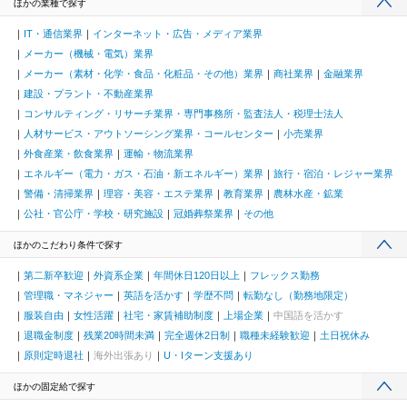
ほかの業種で探す
IT・通信業界
インターネット・広告・メディア業界
メーカー（機械・電気）業界
メーカー（素材・化学・食品・化粧品・その他）業界
商社業界
金融業界
建設・プラント・不動産業界
コンサルティング・リサーチ業界・専門事務所・監査法人・税理士法人
人材サービス・アウトソーシング業界・コールセンター
小売業界
外食産業・飲食業界
運輸・物流業界
エネルギー（電力・ガス・石油・新エネルギー）業界
旅行・宿泊・レジャー業界
警備・清掃業界
理容・美容・エステ業界
教育業界
農林水産・鉱業
公社・官公庁・学校・研究施設
冠婚葬祭業界
その他
ほかのこだわり条件で探す
第二新卒歓迎
外資系企業
年間休日120日以上
フレックス勤務
管理職・マネジャー
英語を活かす
学歴不問
転勤なし（勤務地限定）
服装自由
女性活躍
社宅・家賃補助制度
上場企業
中国語を活かす
退職金制度
残業20時間未満
完全週休2日制
職種未経験歓迎
土日祝休み
原則定時退社
海外出張あり
U・Iターン支援あり
ほかの固定給で探す