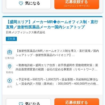
■研修について（検査技師免許無の方向け）
応募依頼する
※飛び込み営業や新規開拓はありません。
気になる
給：年1回■賞与：年2回賃金はあくまでも目安の金額であり、選
・日本衛生検査所協会主催の生涯学習通信講座受講料 会社全額
（エージェントサービス）
メインで扱う商品は、補聴器や健康機器など。
考を通じて上下する可能性があります。月給(月額)は固定手当を含
補助
実際に商品に触れながら、その良さを伝えていきます。
めた表記です。
検査標準講座（生化学コース、免疫学コース、血液学コース他）
・そのほか、各検査機器メーカー主催の研修会等参加費 全額補
◎イベントの企画運営
助
【盛岡エリア】メーカーMR◆ホームオフィス制・直行
展示会や体験イベントなどを企画し、来場された方に商品を体験
直帰／放射性医薬品メーカー国内シェアトップ
してもらう
■当社について：
健康に関する相談を受けていただきます。
日本メジフィジックス株式会社
創設以来、私たちは臨床検査を通して地域社会に貢献したいとい
など、人と直接関わりながら製品の魅力を伝える仕事です。
う変わらぬ思いと、お客様最優先の精神で「皆様の身近な検査
正社員
「人前で話すのが好き」「イベントが好き」な方は特に活躍でき
室」として業務に精進して参りました。
ます。
そしてその成果は、医療機関をはじめ多くのお客様から寄せられ
る評価の声となり、私たちの大切な財産となりました。
【放射性医薬品のMR／ホームオフィス制を導入・直行直帰／国内
■働く環境：
これからも、変わらぬ思いと精神で、より高精度の価値あるデー
シェアトップ・放射性医薬品のパイオニア】
営業未経験の方でも安心して成長いただける環境です。実際に、
仕事内容
タサービスをお届け出来る様、業務に精進してまいります。
営業未経験からスタートした社員も多く在籍しています。商品知
【はじめに】
＜勤務地詳細＞盛岡エリア住所：岩手県盛岡市 受動喫煙対策：屋
識はゼロからレクチャーや話し方・提案の仕方も先輩が丁寧にサ
変更の範囲：会社の定める業務
今回は、放射性医薬品（診断薬）のMRを募集します。SPECT検
内全面禁煙変更の範囲：会社の定める事業所（リモートワーク含
ポートいただけます。また慣れるまでは同行営業いたします。
査やPET検査を中心とした核医学と呼ばれる画像診断に関わる
勤務地
む）
「放射性医薬品」の情報提供を行います。
■当社の製品（一部抜粋）：
＜予定年収＞600万円～1,000万円＜賃金形態＞月給制特記事項な
マッサージチェア：人気のコンパクトモデルから豊富な機能を備
し＜賃金内訳＞月額（基本給）：300,000円～400,000円その他固
【魅力ポイント】
えた最高峰モデルまで多種多様
給与
定手当/月：40,000円＜月給＞340,000円～440,000円＜昇給有無
■やりがい：
▽SYNCA（シンカ）上質で健康なライフスタイルを提案する美容
＞有＜残業手当＞無＜給与補足＞■季節賞与：年2回（7月、12
国内シェアトップではありますが、核医学についてあまりご存じ
健康ブランドhttps://www.synca-wellness.jp/
月）■業績賞与：年1回（3月）※会社業績及び個人業績のターゲッ
ない医師やその他医療関係者に対して最新の学術情報の伝達が求
ト100％達成の場合支給■昇給：年1回※深夜就業した場合は、別途
められる非常にやりがいがあります。
応募依頼する
★当社の魅力★
気になる
深夜手当支給賃金はあくまでも目安の金額であり、選考を通じて