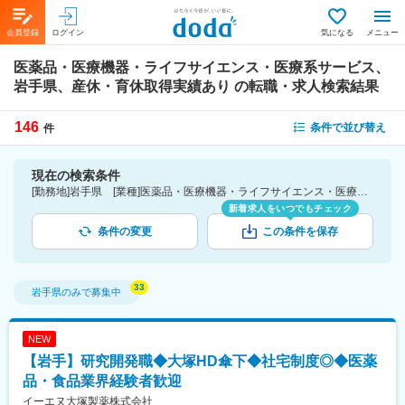
会員登録
ログイン
気になる
メニュー
医薬品・医療機器・ライフサイエンス・医療系サービス、
岩手県、産休・育休取得実績あり
の転職・求人検索結果
146
条件で並び替え
件
現在の検索条件
[勤務地]岩手県 [業種]医薬品・医療機器・ライフサイエンス・医療系サービス [詳細条件](休日・働き方)産休・育休取得実績あり
新着求人をいつでもチェック
条件の変更
この条件を保存
岩手県
のみで募集中
NEW
【岩手】研究開発職◆大塚HD傘下◆社宅制度◎◆医薬
品・食品業界経験者歓迎
イーエヌ大塚製薬株式会社