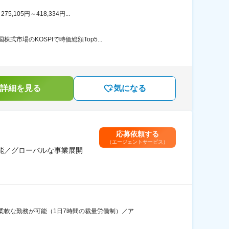
05円～418,334円...
場のKOSPIで時価総額Top5...
詳細を見る
気になる
応募依頼する
（エージェントサービス）
可能／グローバルな事業展開
柔軟な勤務が可能（1日7時間の裁量労働制）／ア