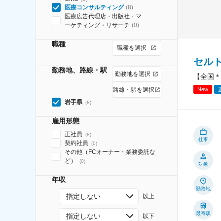
医療コンサルティング
(
8
)
医療広告代理店・出版社・マ
ーケティング・リサーチ
(
0
)
職種
職種を選択
セル
勤務地、路線・駅
勤務地を選択
【全国＊
New
路線・駅を選択
岩手県
(
8
)
雇用形態
正社員
(
8
)
仕事
契約社員
(
0
)
その他（FCオーナー・業務委託な
ど）
(
0
)
対象
年収
勤務地
指定しない
以上
最寄駅
指定しない
以下