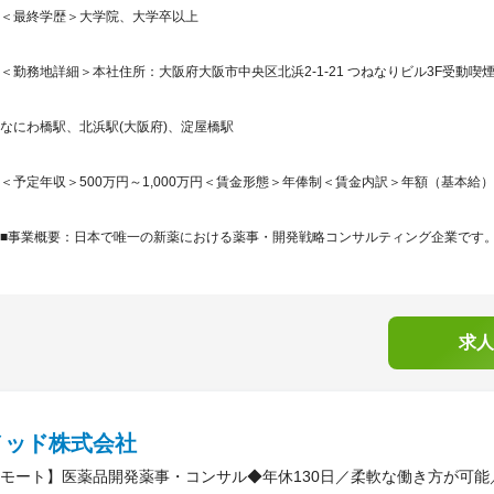
＜最終学歴＞大学院、大学卒以上
＜勤務地詳細＞本社住所：大阪府大阪市中央区北浜2-1-21 つねなりビル3F受動
なにわ橋駅、北浜駅(大阪府)、淀屋橋駅
＜予定年収＞500万円～1,000万円＜賃金形態＞年俸制＜賃金内訳＞年額（基本給）：5,00
■事業概要：日本で唯一の新薬における薬事・開発戦略コンサルティング企業です。「
求人
メッド株式会社
モート】医薬品開発薬事・コンサル◆年休130日／柔軟な働き方が可