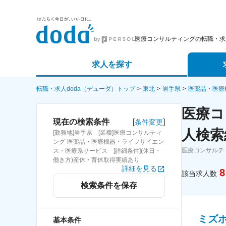
医療コンサルティングの転職・求
求人を探す
詳細条件から探す
エージェ
転職・求人doda（デューダ）トップ
東北
岩手県
医薬品・医療
医療コ
新着求人から探す
スカウト
[
]
現在の検索条件
条件変更
人検索
[勤務地]岩手県 [業種]医療コンサルティ
求人特集から探す
パートナ
ング-医薬品・医療機器・ライフサイエン
医療コンサルテ
ス・医療系サービス [詳細条件](休日・
働き方)産休・育休取得実績あり
詳細を見る
8
該当求人数
検索条件を保存
ミズ
基本条件