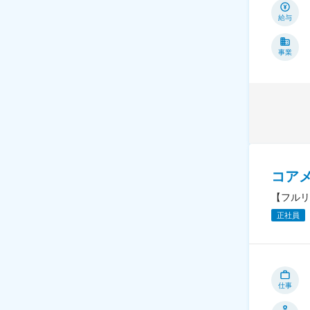
給与
事業
コア
【フルリ
正社員
仕事