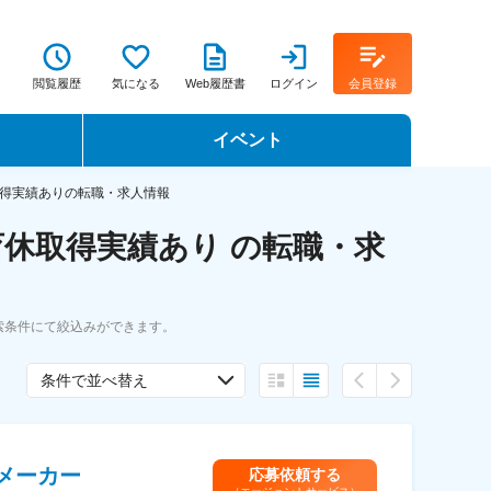
閲覧履歴
気になる
Web履歴書
ログイン
会員登録
イベント
転職イベント・転職セミナー
得実績ありの転職・求人情報
休取得実績あり の転職・求
転職フェア
転職セミナー動画
索条件にて絞込みができます。
条件で並べ替え
メーカー
応募依頼する