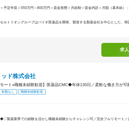
＜予定年収＞550万円～800万円＜賃金形態＞月給制＜賃金内訳＞月額（基本給）：275,1
セルトリオングループはバイオ医薬品を開発、製造する製薬会社を中心とした、韓国株式市
求人
メッド株式会社
モート※職種未経験歓迎】医薬品CMC◆年休130日／柔軟な働き方が
転勤なし
職種未経験歓迎
◆◇製薬業界での経験を活かし職種未経験からチャレンジ可／完全フルリモート／