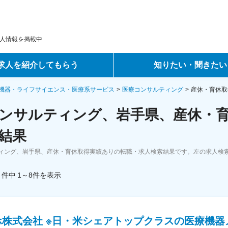
人情報を掲載中
求人を紹介してもらう
知りたい・聞きたい
ントサービス
転職ノウハウ
機器・ライフサイエンス・医療系サービス
医療コンサルティング
産休・育休取
ンサルティング、岩手県、産休・育
サービス
データで見る転職
結果
ーエージェントサービス
コラム・インタビュー
ィング、岩手県、産休・育休取得実績ありの転職・求人検索結果です。左の求人検
転職Q&A
件中
1～8
件
を表示
ホ株式会社 ※日・米シェアトップクラスの医療機器