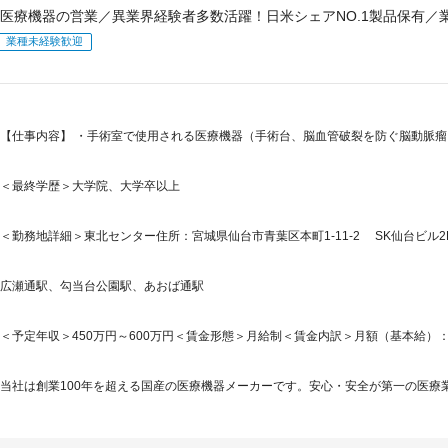
医療機器の営業／異業界経験者多数活躍！日米シェアNO.1製品保有／
業種未経験歓迎
【仕事内容】 ・手術室で使用される医療機器（手術台、脳血管破裂を防ぐ脳動脈
＜最終学歴＞大学院、大学卒以上
＜勤務地詳細＞東北センター住所：宮城県仙台市青葉区本町1-11-2 SK仙台ビル2F
広瀬通駅、勾当台公園駅、あおば通駅
＜予定年収＞450万円～600万円＜賃金形態＞月給制＜賃金内訳＞月額（基本給）：250,0
当社は創業100年を超える国産の医療機器メーカーです。安心・安全が第一の医療業