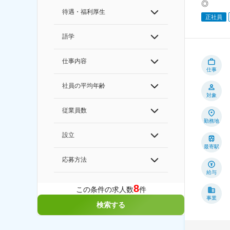
◎
待遇・福利厚生
正社員
語学
仕事内容
仕事
社員の平均年齢
対象
従業員数
勤務地
設立
最寄駅
応募方法
給与
8
この条件の求人数
件
事業
検索する