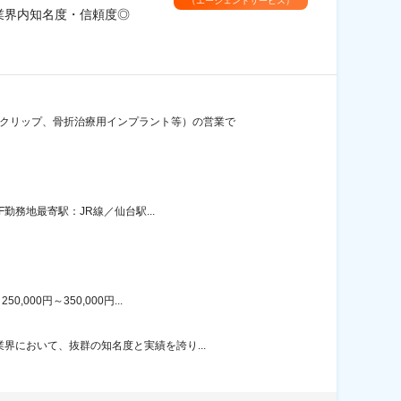
（エージェントサービス）
業界内知名度・信頼度◎
瘤クリップ、骨折治療用インプラント等）の営業で
勤務地最寄駅：JR線／仙台駅...
00円～350,000円...
界において、抜群の知名度と実績を誇り...