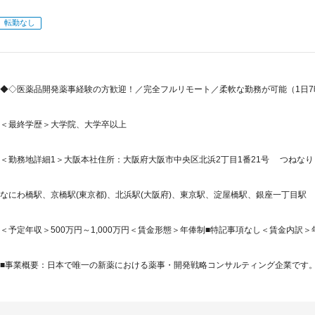
転勤なし
◆◇医薬品開発薬事経験の方歓迎！／完全フルリモート／柔軟な勤務が可能（1日
＜最終学歴＞大学院、大学卒以上
＜勤務地詳細1＞大阪本社住所：大阪府大阪市中央区北浜2丁目1番21号 つねなりビ
なにわ橋駅、京橋駅(東京都)、北浜駅(大阪府)、東京駅、淀屋橋駅、銀座一丁目駅
＜予定年収＞500万円～1,000万円＜賃金形態＞年俸制■特記事項なし＜賃金内訳＞年額（基
■事業概要：日本で唯一の新薬における薬事・開発戦略コンサルティング企業です。「