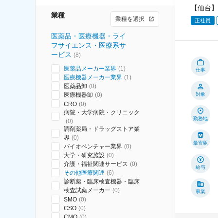
【仙台】
業種
業種を選択
正社員
医薬品・医療機器・ライ
フサイエンス・医療系サ
ービス
(
8
)
医薬品メーカー業界
(
1
)
仕事
医療機器メーカー業界
(
1
)
医薬品卸
(
0
)
医療機器卸
(
0
)
対象
CRO
(
0
)
病院・大学病院・クリニック
勤務地
(
0
)
調剤薬局・ドラッグストア業
界
(
0
)
最寄駅
バイオベンチャー業界
(
0
)
大学・研究施設
(
0
)
介護・福祉関連サービス
(
0
)
給与
その他医療関連
(
6
)
診断薬・臨床検査機器・臨床
検査試薬メーカー
(
0
)
事業
SMO
(
0
)
CSO
(
0
)
CMO
(
0
)