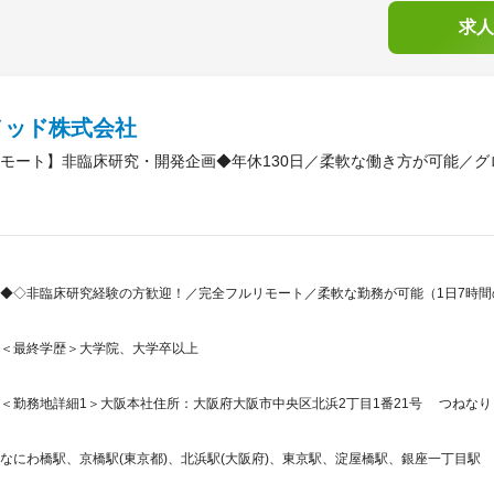
求人
メッド株式会社
モート】非臨床研究・開発企画◆年休130日／柔軟な働き方が可能／グ
◆◇非臨床研究経験の方歓迎！／完全フルリモート／柔軟な勤務が可能（1日7時
＜最終学歴＞大学院、大学卒以上
＜勤務地詳細1＞大阪本社住所：大阪府大阪市中央区北浜2丁目1番21号 つねなりビ
なにわ橋駅、京橋駅(東京都)、北浜駅(大阪府)、東京駅、淀屋橋駅、銀座一丁目駅