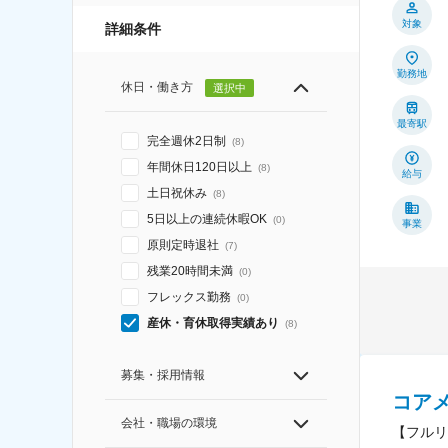
対象
詳細条件
勤務地
休日・働き方
選択中
最寄駅
完全週休2日制
(
8
)
年間休日120日以上
(
8
)
給与
土日祝休み
(
8
)
5日以上の連続休暇OK
(
0
)
事業
原則定時退社
(
7
)
残業20時間未満
(
0
)
フレックス勤務
(
0
)
産休・育休取得実績あり
(
8
)
募集・採用情報
コア
会社・職場の環境
【フルリ