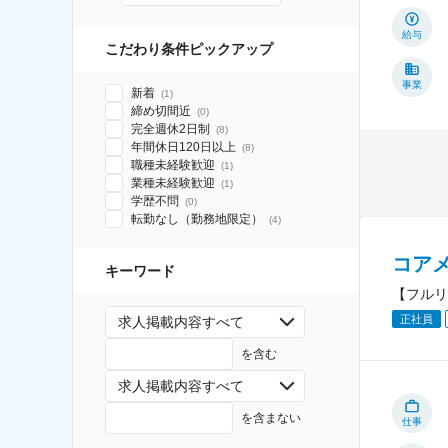
給与
こだわり条件ピックアップ
事業
新着
(
1
)
締め切間近
(
0
)
完全週休2日制
(
8
)
年間休日120日以上
(
8
)
職種未経験歓迎
(
1
)
業種未経験歓迎
(
1
)
学歴不問
(
0
)
転勤なし（勤務地限定）
(
4
)
コア
キーワード
【フルリ
正社員
求人掲載内容すべて
を含む
求人掲載内容すべて
を含まない
仕事