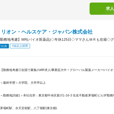
求人
トリオン・ヘルスケア・ジャパン株式会社
勤務地考慮】MR(バイオ医薬品)◇年休125日◇ママさんＭＲも在籍◇
5名以上採用
正社員
【勤務地考慮◎全国で募集のMR求人/事業拡大中！グローバル製薬メーカー/バイオ
＜最終学歴＞大学院、大学卒以上
＜勤務地詳細1＞本社住所：東京都中央区新川1-16-3 住友不動産茅場町ビル3F勤務
茅場町駅、水天宮前駅、八丁堀駅(東京都)