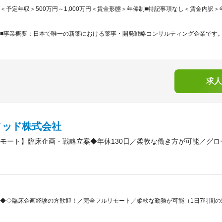
＜予定年収＞500万円～1,000万円＜賃金形態＞年俸制■特記事項なし＜賃金内訳＞年額（基
■事業概要：日本で唯一の新薬における薬事・開発戦略コンサルティング企業です。「
求人
メッド株式会社
モート】臨床企画・戦略立案◆年休130日／柔軟な働き方が可能／グロ
◆◇臨床企画経験の方歓迎！／完全フルリモート／柔軟な勤務が可能（1日7時間