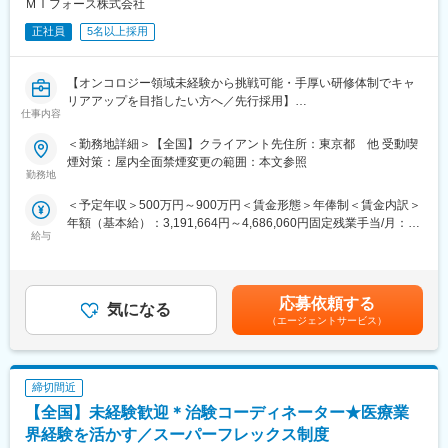
ＭＩフォース株式会社
・社外（製薬・医療機関・KOL・CRO等）
正社員
5名以上採用
を巻き込み、デジタルも活用しながらプロジェクトを前に進める
推進役です。
【オンコロジー領域未経験から挑戦可能・手厚い研修体制でキャ
■担当プロジェクト例
リアアップを目指したい方へ／先行採用】
・製薬・ヘルスケア企業の研究案件
仕事内容
・大学研究室・医療機関と連携した臨床研究支援
■職務内容／入社後の流れ：
※案件は紹介・問い合わせ起点が中心で、アウトバウンドで「取っ
＜勤務地詳細＞【全国】クライアント先住所：東京都 他 受動喫
オンコロジー領域専任又はオンコロジー領域製剤を取り扱うプロ
てくる」よりも、引き受けた案件を“成功させる推進”が重要
煙対策：屋内全面禁煙変更の範囲：本文参照
ジェクトでのMRとしてご活躍いただきます。入社後は下記のよう
勤務地
※1人あたり同時並行：2～3案件程度
な流れで進みます。
※期間：数ヶ月～半年（案件による）
＜予定年収＞500万円～900万円＜賃金形態＞年俸制＜賃金内訳＞
【変更の範囲：会社の定める業務】
年額（基本給）：3,191,664円～4,686,060円固定残業手当/月：
■主な業務内容
給与
102,778円～149,495円（固定残業時間30時間0分/月）超過した時
（1）入社後、e-ラーニングなどで約2カ月の弊社オンコロジー研
●臨床研究支援
間外労働の残業手当は追加支給＜月額＞368,750円～540,000円
修を受講
・案件管理：商談、見積作成、クロージング、契約書締結、社内
（12分割）（一律手当を含む）＜昇給有無＞有＜残業手当＞有＜
（2）研修修了時、社内認定の試験を受験
リソース手配、請求管理
給与補足＞■別途、外勤手当など手当支給※経験・能力などを考慮
（3）試験合格者はオンコロジー領域のプロジェクト配属、不合格
応募依頼する
・PM業務：研究計画作成支援、リクルーティング、オペレーショ
気になる
の上、話し合いで決定賃金はあくまでも目安の金額であり、選考
の場合、他プロジェクトへの配属を予定
ン設計・実行、問い合わせ対応、データ管理、解析計画、解析実
（エージェントサービス）
を通じて上下する可能性があります。月給(月額)は固定手当を含め
※他プロジェクトへ配属となった方も継続的にオンコロジーの研
行
た表記です。
修、学習をおこない、将来オンコロジーMRを目指すことが可能で
●PSG解析AI／解析クラウド導入支援
す。
・マーケティング計画に基づく導入提案（問い合わせ対応中心）
締切間近
・テストデータでの精度検証・チューニング、顧客QA
【当社の特徴】
【全国】未経験歓迎＊治験コーディネーター★医療業
・クロージング、契約書締結、請求管理
■新薬メーカーのプロジェクトにアサイン（配属）
●マネージャー候補として
界経験を活かす／スーパーフレックス制度
領域、勤務地に関してはお気軽にご相談ください。外資、内資問
・進行状況・品質のレビュー、プロセスの標準化