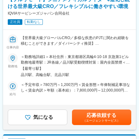
事務局に共有
・来院された患者様の診察や検査に同席し、治験が手順通りに行
ける世界最大級CRO／フレキシブルに働きやすい環境
われているか、患者様の状態変化が無いかを確認します。
IQVIAサービシーズジャパン合同会社
■午後：
正社員
転勤なし
・患者様の報告書作成
・治験の参加候補となる患者様をカルテから探す
・医師との打ち合わせ
【世界最大級グローバルCRO／多様な疾患のPJTに関われ経験を
積むことができます／ダイバーシティ推奨】
【研修制度について】
仕事内容
Medical Writing部門では、国内外の製薬会社・ベンチャー企業等
■基礎研修が充実：
から、幅広い治療分野の業務を受託しているため、様々な文書作
入社後1か月は研修期間となります。ビジネスマナーやPCスキル
＜勤務地詳細1＞本社住所：東京都港区高輪4-10-18 京急第1ビル
成に携わり、非常に多くの経験をすることができます。また、社
研修が入社後研修としてあり、PC慣れしていない方も安心してご
勤務地最寄駅：JR各線／品川駅受動喫煙対策：屋内全面禁煙＜勤
内の教育システムも充実しており、新規案件に対して専門的なア
勤務地
入社いただけます。
務地詳細2＞全国住所：全国 ※希望勤務地はアドバイザーにお伝
【最寄り駅】
プローチが可能な体制になっています。
■配属後も丁寧なフォロー：
えください。 受動喫煙対策：屋内全面禁煙変更の範囲：会社の定
品川駅、高輪台駅、北品川駅
現場配属後は、OJTで独り立ちまでサポートその後も定期的なフ
める事業所
■仕事内容：
ォローアップ研修や、専門性を高める継続研修、階層別研修など
＜予定年収＞780万円～1,200万円＜賃金形態＞年俸制補足事項な
リード・メディカル・ライターとして次のような業務をお任せし
様々な研修をご用意しています。
し＜賃金内訳＞年額（基本給）：7,800,000円～12,000,000円＜
ます。
給与
月額＞650,000円～1,000,000円（12分割）＜昇給有無＞有＜残業
・臨床試験関連文書（治験実施計画書、治験総括報告書、コモン
【働きやすい制度と環境】
手当＞無＜給与補足＞上記給与は業績賞与込みの想定年収です。
テクニカルドキュメント）の作成およびレビュー業務
・ご自宅から1時間程度で通える施設をお任せする予定です。
詳細は経験・能力・資格等考慮し、同社規程に則して決定しま
・グローバル試験の治験実施計画書に対して日本要件を満たすた
・スーパーフレックスタイム制を導入しており、社員自身が業務
す。■昇給：年1回■業績賞与：年1回賃金はあくまでも目安の金額
応募依頼する
めの修正版の作成およびレビュー業務・臨床研究・PMS関連文書
気になる
のスケジュールに合わせて始業、就業時間を決めることができま
であり、選考を通じて上下する可能性があります。月給(月額)は固
（エージェントサービス）
（実施計画書、安全性定期報告書、論文など）の作成およびレビ
す。
定手当を含めた表記です。
ュー業務
・5日間のリフレッシュ休暇制度や、時間単位で取得できる有給休
・プロジェクトの進捗管理、人員管理、予実管理、顧客対応
暇。
・後輩スタッフの指導、他