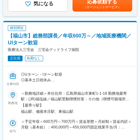
応募依頼する
(3)適切な現地保険の提案：現地での顧客への最適な保険の提案等
量販事業部（当社のメイン販売チャネルである、家電量販店に対
気になる
より決定いたします。■昇給：年1回■賞与：年2回賃金はあくまで
（エージェントサービス）
※サービス情報URL：http://wellbemedic.com/service/
する営業担当）
も目安の金額であり、選考を通じて上下する可能性があります。
事業部総人員／350名（アルバイト280名含む）
月給(月額)は固定手当を含めた表記です。
配属：量販中国統括グループ ／広島営業所駐在 （社員 14
名 ）
締切間近
※担当エリア／広島近辺
【福山市】総務部課長／年収600万～／地域医療機関／
■働く環境：
UIターン歓迎
営業未経験のメンバーも多くキャリア入社いただいており、営業
医療法人三宅会 三宅会グッドライフ病院
ノウハウ～商品知識装着まで先輩社員がフォローする体制が整っ
正社員
転勤なし
ております。一緒に当社を盛り上げて頂けるメンバーをお待ちし
ております。
◎Uターン・Iターン歓迎
■当社の製品（一部抜粋）：
◎基本土日祝休み
マッサージチェア：人気のコンパクトモデルから豊富な機能を備
仕事内容
◎福山駅徒歩7分の好立地
えた最高峰モデルまで多種多様
アルカリイオン整水器/機能水生成器：毎日の健康のベースとなる
＜勤務地詳細＞本社住所：広島県福山市東町1-1-18 勤務地最寄
■業務内容：【変更の範囲：会社の定める業務】
水で暮らしをサポート
駅：(JR)福塩線／福山駅受動喫煙対策：その他（喫煙可能場所あ
・主に人事総務部門のプレイングマネージャーとして統括をお任
勤務地
フィットネス機器：ダイエットや体幹トレーニングを目的とした
り）変更の範囲：本文参照
【最寄り駅】
せします
機器を展開
福山駅、備後本庄駅、東福山駅
＜人事労務＞
補聴器：機能性と快適性を追求した、新世代のデジタル補聴器を
・人事労務全般の実務、マネジメント
展開
＜予定年収＞600万円～700万円＜賃金形態＞月給制＜賃金内訳＞
▽SYNCA（シンカ）上質で健康なライフスタイルを提案する美容
月額（基本給）：400,000円～450,000円固定残業手当/月：
＜総務＞
給与
健康ブランド
30,000円～50,000円（固定残業時間20時間0分/月）超過した時間
・総務全般の実務、マネジメント
https://www.synca-wellness.jp/
外労働の残業手当は追加支給＜月給＞430,000円～500,000円（一