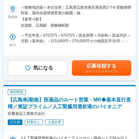
◇専門知識、スキルUPにも積極的
＜勤務地詳細＞本社住所：広島県広島市東区尾長西2-7-6 受動喫煙
新人研修や月に一度全体研修があり知識・技術の向上など教育制
■この求人のおすすめポイント！！
対策：屋内全面禁煙変更の範囲：無
度が充実している為、治療家としてのキャ
・「福祉業界」という成長業界のビジネスマンとして、そして信
勤務地
【最寄り駅】
リアアップや成長を望める会社です。
頼関係を得る人間として成長することのできる環境です。
矢賀駅、広島駅、猿猴橋町駅
・営業未経験でも大丈夫！賞与や給与などでしっかり努力の報わ
れる会社でございます。
＜予定年収＞370万円～470万円＜賃金形態＞月給制＜賃金内訳＞
月額（基本給）：215,000円～270,000円その他固定手当/月：
■業務詳細：
給与
5,000円～10,000円固定残業手当/月：40,000円～50,000円（固定
・個人向けの福祉用具を取り扱います。
残業時間25時間0分/月）超過した時間外労働の残業手当は追加支
・メインは地域包括支援センターや地域の事務所にいるケアマネ
給＜月給＞260,000円～330,000円（一律手当を含む）＜昇給有無
ジャー様への営業となります。
＞有＜残業手当＞有＜給与補足＞■昇給：あり ※1月あたり1,000
応募依頼する
・定期的にケアマネージャー様と連携した上で、ご利用者様に福
気になる
円～15,000円（前年度実績）■賞与：あり ※年2回 計 3.00ヶ月
（エージェントサービス）
祉用具を選定・提案・納品します。
分（前年度実績）営業成績に応じた報酬（その他加算）がありま
・レンタル、ご購入後のアフターフォローも行います。ご訪問の
す。0.5ヶ月～5ヶ月（またはそれ以上）■モデル年収：500万
上、実際の使用感や不具合がないかを確認します。その後も定期
円/30歳（入社2年目）710万円/36歳（入社6年目）賃金はあくま
的なメンテナンスが必要となりますので、ユーザーや関係者と長
でも目安の金額であり、選考を通じて上下する可能性がありま
締切間近
く繋がることができる営業になります。
す。月給(月額)は固定手当を含めた表記です。
【広島/転勤無】医薬品のルート営業・MR◆基本直行直
■商材について：
帰／東証プライム／人工腎臓用透析液のパイオニア
〇レンタル
扶桑薬品工業株式会社
・介護保険対象に定められた13品目を取り扱います。
正社員
転勤なし
上場企業
（1）車いす
（2）特殊寝台
（3）マットレスやサイドレールなどの付属品
<人工腎臓用透析液のパイオニアメーカー／国内シェア50％以上