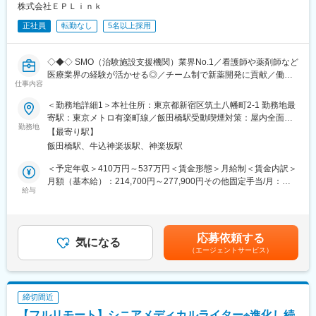
株式会社ＥＰＬｉｎｋ
わず多くの魅力的なプロジェクトを案件としていただいておりま
・取締役と連携した案件全体の進捗・優先順位設計
す。
正社員
転勤なし
5名以上採用
変更の範囲：会社の定める業務
■適切な人数規模を保った運営方針：
適切なフォローを実施するために約300人のMR数を保って運営し
◇◆◇ SMO（治験施設支援機関）業界No.1／看護師や薬剤師など
ており、プロジェクト終了の数か月前から面談を実施しているた
医療業界の経験が活かせる◎／チーム制で新薬開発に貢献／働き
仕事内容
め、隙間なくアサインすることができますのでMRの成長機会を奪
方改革制度多数 ◇◆◇
うことは決してございません。適切なフォローが顧客である製薬
＜勤務地詳細1＞本社住所：東京都新宿区筑土八幡町2-1 勤務地最
企業からの満足にもつながり、業界内でも評価されています。
【CRC=治験コーディネーターとは？】
寄駅：東京メトロ有楽町線／飯田橋駅受動喫煙対策：屋内全面禁
病院・クリニックを訪問して、患者様や医師や院内スタッフ、さ
勤務地
煙＜勤務地詳細2＞全国いずれかの医療施設住所：全国いずれかの
【最寄り駅】
■大手製薬企業でも採用される研修コンテンツと手厚い教育体制：
らに製薬企業との連絡・調整役を担います。また、治験を受けて
医療施設 受動喫煙対策：屋内全面禁煙変更の範囲：会社の定める
飯田橋駅、牛込神楽坂駅、神楽坂駅
特定の製剤を持たないCSOだからこそ、当社の教育サポートは単
いただく患者様の相談相手となり、じっくり向き合う仕事です。
事業所
なる知識の提供だけでなく、MRとしての現場力を培うことに比重
＜予定年収＞410万円～537万円＜賃金形態＞月給制＜賃金内訳＞
を置いております。
【CRCのやりがい】
月額（基本給）：214,700円～277,900円その他固定手当/月：
オンコロジー領域等の知識を提供するe-learningはもちろん、専門
CRCが集めている臨床データは、新薬の承認申請に欠かせない根
給与
58,000円～77,000円＜月給＞272,700円～354,900円＜昇給有無
領域のKOLへの営業ロールプレイングの機会もあり、生き残るMR
拠データであり、CRCは新薬開発の一翼を担っております。
＞有＜残業手当＞有＜給与補足＞前職・経験を考慮の上、決定致
としての営業スキルを身に着けることが可能です。また、一部で
また、薬の効果を患者様の近くで見ることができ、喜びの声を直
します。■年収内訳＝(基本給＋手当)×12ヶ月＋賞与■各種手当：
は当社の研修内容が大手製薬企業所属MR教育にも使用されており
接聞けることもあります。患者様や医療機関から「ありがとう」
CRC手当・休日連絡対応手当■賞与：年2回（6月、12月）／昇
応募依頼する
ます。
と感謝の言葉をいただけたときの喜びは、ひとしおです。
気になる
給：年1回（10月）※業績に応じ、決算賞与（秋季賞与）支給の場
（エージェントサービス）
合あり（10月）■時間外・休日出勤手当等の割増賃金は別途支給
【一日の流れ※一例】
賃金はあくまでも目安の金額であり、選考を通じて上下する可能
■朝：担当の医療機関に出勤
性があります。月給(月額)は固定手当を含めた表記です。
変更の範囲：本文参照
■午前：
締切間近
・治験の進捗状況の確認や患者様対応の予定などを、院内の治験
【フルリモート】シニアメディカルライター※進化し続