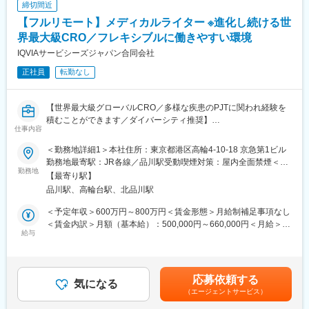
・産前産後休暇（妊娠中時短勤務あり）、子供が3歳になるまで取
締切間近
得できる育児休業、
【フルリモート】メディカルライター ※進化し続ける世
■仕事の魅力：
復帰後は短時間勤務制度の利用も可能。
・医薬品、医療機器、再生医療等幅広い分野の開発品目に関する
界最大級CRO／フレキシブルに働きやすい環境
※育児休業から復帰し3ヶ月後に、育児補助支援金を給付。
文書作成を経験できます
※育児休業、時短勤務制度は入社～1年経過後から取得可能。
IQVIAサービシーズジャパン合同会社
・文書作成に際し、社内の医師や薬事の専門知識を有する者から
正社員
転勤なし
アドバイスを受けることできます
・グローバルメディカルライティングのメンバーとしてグローバ
変更の範囲：会社の定める業務
ルな環境で仕事をすることができます
【世界最大級グローバルCRO／多様な疾患のPJTに関われ経験を
積むことができます／ダイバーシティ推奨】
【同社の魅力】
仕事内容
メディカルライター（担当者）として次のような業務をお任せし
■世界100か国以上に展開・進化し続ける世界最大級CRO：
ます。
世界最大のCROと医療データカンパニーの経営統合により、
＜勤務地詳細1＞本社住所：東京都港区高輪4-10-18 京急第1ビル
■仕事内容：
IQVIAは世界中のどんな会社にも真似できない治験の「質」と「ス
勤務地最寄駅：JR各線／品川駅受動喫煙対策：屋内全面禁煙＜勤
・臨床試験関連文書（治験実施計画書、治験総括報告書、コモン
勤務地
ピード」を両立する仕組みを持った企業へ進化しました。薬剤流
務地詳細2＞全国住所：全国 ※希望勤務地はアドバイザーにお伝
【最寄り駅】
テクニカルドキュメント等）の作成
通データと治験データの分析により、海外では治験完了までに期
えください。 受動喫煙対策：屋内全面禁煙変更の範囲：会社の定
品川駅、高輪台駅、北品川駅
・グローバル試験の治験実施計画書に対して日本要件を満たすた
間が数か月も短縮に成功した例もあります。新しい治療法を待っ
める事業所
めの修正版の作成
ている患者様のために、これからもIQVIAは創造的な仕事に挑戦し
＜予定年収＞600万円～800万円＜賃金形態＞月給制補足事項なし
・製造販売後調査関連文書（安全性定期報告、再審査申請資料
ていきます。
＜賃金内訳＞月額（基本給）：500,000円～660,000円＜月給＞
等）の作成
給与
500,000円～660,000円＜昇給有無＞有＜残業手当＞有＜給与補足
・臨床研究報告書・論文の作成
■「働きやすい環境づくり」への取り組み：
＞上記給与は業績賞与込みの想定年収です。詳細は経験・能力・
・各種文書のQC 他
フレキシブルスタイルワーク：働く場所はオフィスに拘らず、
資格等考慮し、同社規程に則して決定します。■昇給：年1回■業
「効率的で生産性の高い業務を実施できる場所で勤務する」とい
績賞与：年1回賃金はあくまでも目安の金額であり、選考を通じて
応募依頼する
■組織について
気になる
う考え方で、より柔軟な働き方を導入しています。
上下する可能性があります。月給(月額)は固定手当を含めた表記で
（エージェントサービス）
Medical Writing部門では、国内外の製薬会社・ベンチャー企業等
フレックスタイム制：コアタイムを設けないフレックスタイム制
す。
から、幅広い治療分野の業務を受託しているため、様々な文書作