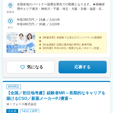
浜松駅、国際センター駅、名古屋駅、栄駅(愛知県)、西一宮駅、大
全国各地のパートナー提携企業先での勤務となります。★積極採
阪梅田駅(阪神線)、中津駅(大阪府・阪急線)、渡辺橋駅、南方駅(大
用中エリア東京・神奈川・千葉・埼玉・大阪・京都・滋賀・兵
勤務地
阪府)、清水五条駅、烏丸駅、十条駅(京都府・近鉄線)、桃山駅、
庫・愛知・三重・福岡※北海道・沖縄県を除く45都府県に多彩な
猿猴橋町駅、的場町駅、横川一丁目駅、県庁前駅(広島県)、九品寺
プロジェクトを用意。※勤務地は希望を最大限考慮して決定しま
年収390万円 ／ 24歳 ／入社1年
交差点駅
す。※U・Iターン歓迎！住宅補助あり（月6万7000円まで会社補
年収480万円 ／ 30歳 ／入社6年
助）＼NEW！エリア制度導入／全国でスキルを伸ばしたい方も、
給与
好きな場所で研究をしたい方も、ご希望をお聞かせください！詳
細は選考時にご案内いたします。【配属先企業の一例】中外製薬
★【研修充実】未経験でも安心◎マンツーマンの基礎研
株式会社中外製薬工業株式会社株式会社明治堺化学工業株式会社
修
★【社会貢献】話題の最先端の研究に参画可能
日本化薬株式会社日東電工株式会社 豊橋事業所ニプロファーマ株
★【好待遇】年休126日／残業少なめ／UIターン支援充
式会社 大舘工場株式会社カネカ株式会社DNPファインケミカル宇
実
都宮株式会社中外医科学研究所東邦チタニウム株式会社高田製薬
★【働きやすさ】産育休取得・復帰実績多数
株式会社株式会社理研ジェネシス株式会社マテリアルゲート三井
★【納得入社】会社説明会・カジュアル面談実施中◎
化学EMS株式会社株式会社エネコート 他
気になる
応募する
締切間近
【全国／初任地考慮】経験者MR～長期的なキャリアを
築けるCSO／新薬メーカーPJ豊富～
ＭＩフォース株式会社
正社員
5名以上採用