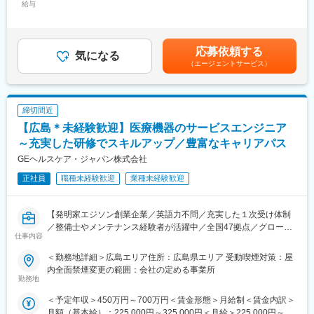
健康美容商品の卸売・小売を行う事業で、メーカーや代理店の商
給与
本件は内閣府主導の地方創生事業の一環である先導的人材マッチ
350,000円＜昇給有無＞有＜残業手当＞有＜給与補足＞■昇給：年
品を取り扱い、「健康・美容に関心の高い一般消費者向け商品」
ング事業に基づく求人でございます。
1回■賞与：年2回賃金はあくまでも目安の金額であり、選考を通
を扱いながら、それを「事業者（代理店）が販売する」BtoB中心
本求人は上記事業に基づき、地域金融機関が当該企業様の事業内
じて上下する可能性があります。月給(月額)は固定手当を含めた表
の会社です。
容の分析や成長可能性の評価(事業性評価)を実施し、
記です。
応募依頼する
・販売方法の核：代理店・パートナー制度による展開
気になる
当該企業様の課題解決や今後のさらなる成長のために必要となる
（エージェントサービス）
・事業者向け（中心）：代理店、販売事業者、健康・美容関連ビ
役割を正確に見定めたうえで弊社に連携いただき作成された求人
ジネス
です。
・・・・・・・・・・・・・・
・営業の主な業務は、代理店や販売事業者から展示会やイベント
締切間近
会場などでの販売日程の依頼を受け、商品を手配し、販売体制を
【広島＊未経験歓迎】医療機器のサービスエンジニア
整えること。
変更の範囲：本文参照
・また、代理店や販売事業者が消費者に適切に商品説明ができる
～充実した研修でスキルアップ／豊富なキャリアパス
よう、商品知識のレクチャーも行う。
GEヘルスケア・ジャパン株式会社
・メーカーとの仕入れ交渉や代理店とのやり取りも業務に含まれ
正社員
職種未経験歓迎
業種未経験歓迎
ます
■組織構成：
【発明家エジソン創業企業／英語力不問／充実した１次受け体制
・当社は全７名で、営業4名、事務3名、代表取締役と元取締役で
／整備士やメンテナンス経験者が活躍中／全国47拠点／グローバ
構成されています
仕事内容
ルトップシェアの最先端医療機器メーカー】
・現在はベテランの営業メンバーが多く、そのもとの知識を吸収
■業務内容：
することができます
＜勤務地詳細＞広島エリア住所：広島県エリア 受動喫煙対策：屋
医療画像診断装置（CT、MRI）、超音波診断装置や麻酔器
内全面禁煙変更の範囲：会社の定める事業所
（LCS）、生体モニターを展開する当社のサービスステーション
勤務地
■会社・求人の魅力：
の一員として、下記のような業務をお任せします。
・「美しく、健康で、幸せに暮らす」という理念を掲げ、美容と
＜予定年収＞450万円～700万円＜賃金形態＞月給制＜賃金内訳＞
・医療装置の保守 修理、点検等メンテナンス
健康の両面から生活の質を高める商材を厳選して取り扱っていま
月額（基本給）：225,000円～325,000円＜月給＞225,000円～