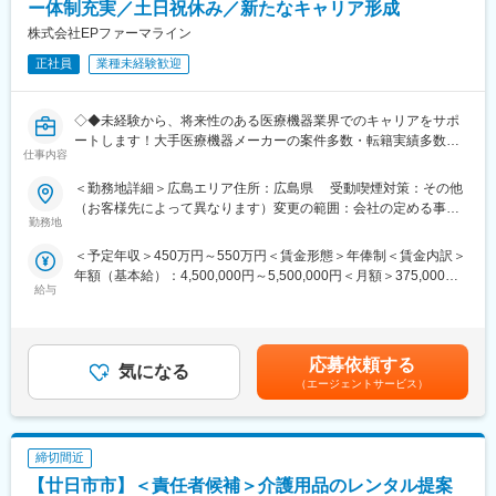
エリアを管理する責任者などのポストがある為、早期のキャリア
ー体制充実／土日祝休み／新たなキャリア形成
アップが見込めます。 ※実際に入社4年前後で所長になった中途入
株式会社EPファーマライン
社の方もいらっしゃいます。
正社員
業種未経験歓迎
■会社情報：
当社は入院中に必要となるアメニティ(パジャマ・タオル・日用
◇◆未経験から、将来性のある医療機器業界でのキャリアをサポ
品）をレンタルするアメニティサポートシステムを提供している
ートします！大手医療機器メーカーの案件多数・転籍実績多数
会社です。
仕事内容
◇◆
レンタルだけでなく、病院・介護施設内での申込の受付業務から
ご利用者への提供・回収・請求まで全て弊社で受け持っておりま
＜勤務地詳細＞広島エリア住所：広島県 受動喫煙対策：その他
【はじめに／CSOとは】
す。そのため医療・介護施設の業務負担の軽減もでき多くのメリ
（お客様先によって異なります）変更の範囲：会社の定める事業
EPファーマラインは「CSO業界」の中でも医療機器業界に特化し
勤務地
ットがあります。拠点は北海道から九州まで展開し、毎年増収・
所
た事業を展開している、国内でも数少ない大手企業です！CSO事
増益と確実に業績伸長しています。
＜予定年収＞450万円～550万円＜賃金形態＞年俸制＜賃金内訳＞
業とは、クライアントである国内の医療機器メーカーの営業機能
年額（基本給）：4,500,000円～5,500,000円＜月額＞375,000円
を一部EPファーマラインにて代行するサービスのことで、今回の
変更の範囲：会社の定める業務
給与
～458,333円（12分割）＜昇給有無＞有＜残業手当＞有賃金はあ
募集ではEPファーマラインの正社員として入社いただき、提携し
くまでも目安の金額であり、選考を通じて上下する可能性があり
ている医療機器メーカーの元で営業活動を行っていただきます。
ます。月給(月額)は固定手当を含めた表記です。
【業務内容】
応募依頼する
気になる
病院の医師や看護師、臨床工学技士などの医療従事者対し、情報
（エージェントサービス）
提供と提案営業を担当頂きます！基本的には既存顧客向けのルー
ト営業がメイン(一部新規あり)で、直行直帰の勤務が多く、自身で
スケジュール管理が可能なため、メリハリがある働き方ができま
締切間近
す。
多くの方が未経験からキャリアチェンジをされておりますが、医
【廿日市市】＜責任者候補＞介護用品のレンタル提案