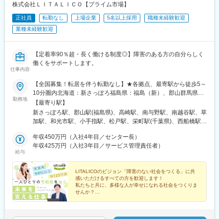
株式会社ＬＩＴＡＬＩＣＯ【プライム市場】
■親身なフォロー体制とキャリアを築ける評価制度
CSOは本部のバックアップ体制が何より重要です。1人のプロジ
正社員
転勤なし
上場企業
5名以上採用
職種未経験歓迎
ェクトマネージャーが管理するMRは約20名程度であり、相談事
業種未経験歓迎
があればいつでも連絡できる距離感です。一カ月に一度の面談も
実施しており、日々の業務だけでなく中長期的な視点での相談も
可能です。また、クライアント・社内評価に基いた明確な評価制
【定着率90％超・長く働ける制度◎】障害のある方の自分らしく
度により、キャリアや年収アップに向けた目標を定めやすい環境
働くをサポートします。
です。
仕事内容
■大手製薬企業でも採用～「現場力」を養うための充実した教育体
【全国募集！転居を伴う転勤なし】★各拠点、最寄駅から徒歩5～
制と研修コンテンツ～
10分圏内北海道：新さっぽろ福島県：福島（新）、郡山群馬県：
特定の製剤を持たないCSOだからこそ、当社の教育サポートは単
勤務地
高崎東口埼玉県：さいたま浦和、和光、小手指、南越谷、草加、
【最寄り駅】
なる知識の提供だけでなく、MRとしての現場力を培うことに比重
朝霞台（新）千葉県：千葉中央公園、柏西口、西船橋、松戸西口
を置いております。
新さっぽろ駅、郡山駅(福島県)、高崎駅、南与野駅、南越谷駅、草
中通、市原（新）東京都：水道橋、錦糸町、上野（新）、秋葉
オンコロジー領域等の知識を提供するe-learningはもちろん、専門
加駅、和光市駅、小手指駅、松戸駅、栄町駅(千葉県)、西船橋駅、
原、日暮里、新小岩、葛西駅前、亀有、大塚、新橋神奈川県：横
領域のKOLへの営業ロールプレイングの機会もあり、生き残るMR
柏駅、内幸町駅、日暮里駅(舎人ライナー)、岩本町駅、水道橋駅、
浜都築、川崎、川崎駅前南、二俣川、本厚木、横須賀（新）、大
年収450万円（入社4年目／センター長）
としての営業スキルを身に着けることが可能です。
向原駅(東京都)、錦糸町駅、葛西駅、亀有駅、新小岩駅、センター
和（新）、小田原（新）長野県：松本（新）静岡県：静岡、富士
年収425万円（入社3年目／サービス管理責任者）
当社の研修内容は大手製薬企業所属MR教育にも使用されておりま
南駅、本厚木駅、川崎駅、京急川崎駅、二俣川駅、名鉄岐阜駅、
給与
（新）愛知県：藤が丘、八事、大曽根、春日井（新）、尾張一
す。
新静岡駅、尾張一宮駅、金山駅(愛知県)、平安通駅、藤が丘駅(愛
宮、名古屋金山、豊田岐阜県：岐阜大阪府：大阪梅田、住道奈良
知県)、八事駅、豊田市駅、椥辻駅、京都河原町駅、大宮駅(京都
県：奈良（新）京都府：京都駅前、京都駅南、山科醍醐、伏見桃
LITALICOのビジョン「障害のない社会をつくる」に共
府)、京都駅、烏丸御池駅、東寺駅、桃山御陵前駅、宇治駅(奈良
感いただけるすべての方を歓迎します！
山、四条大宮、四条河原町、烏丸御池、宇治岡山県：倉敷広島
線)、北新地駅、住道駅、倉敷市駅、横川駅、立町駅、広島駅、稲
私たちと共に、多様な人が幸せになれる社会をつくりま
県：広島、広島駅南、広島横川、広島紙屋町・新＝新規開設拠
変更の範囲：会社の定める業務
荷町駅(広島県)、新札幌駅、新越谷駅、葭川公園駅、京成西船駅、
せんか？
点。開設前、別拠点配属の可能性あり・詳細：『LITALICOワーク
新橋駅、日暮里駅、秋葉原駅、九段下駅、大塚駅(東京都)、岐阜
◎累計就職者数17,000名超え
ス 全国一覧』参照・勤務地：希望考慮の上、通勤1時間圏内で配
駅、静岡駅、名鉄一宮駅、尾頭橋駅、大曽根駅、新豊田駅、祇園
◎見学・相談満足度91%
属先を決定予定。上記以外の拠点希望も歓迎※受動喫煙対策：屋内
四条駅、四条大宮駅、四条駅(京都市営)、九条駅(京都府)、伏見桃