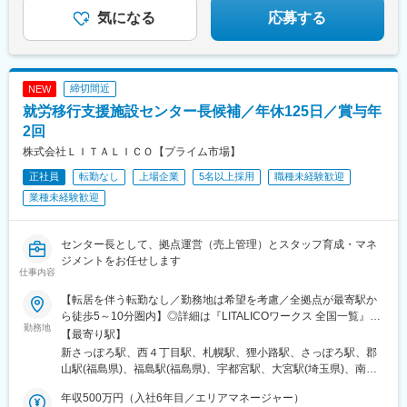
◎オンライン事業説明会開催中
全面禁煙
山駅、東梅田駅、倉敷駅、横川駅(広島県)、紙屋町東駅、松川町
気になる
応募する
駅、千葉中央駅、東中山駅、虎ノ門駅、西日暮里駅、神田駅(東京
都)、後楽園駅、大塚駅前駅、日吉町駅、西一宮駅、清水五条駅、
烏丸駅、十条駅(京都府・近鉄線)、桃山駅、大阪梅田駅(阪神線)、
横川一丁目駅、県庁前駅(広島県)、猿猴橋町駅、的場町駅
締切間近
NEW
就労移行支援施設センター長候補／年休125日／賞与年
2回
株式会社ＬＩＴＡＬＩＣＯ【プライム市場】
正社員
転勤なし
上場企業
5名以上採用
職種未経験歓迎
業種未経験歓迎
センター長として、拠点運営（売上管理）とスタッフ育成・マネ
ジメントをお任せします
仕事内容
【転居を伴う転勤なし／勤務地は希望を考慮／全拠点が最寄駅か
ら徒歩5～10分圏内】◎詳細は『LITALICOワークス 全国一覧』の
勤務地
検索でご確認いただけます。■北海道：札幌、函館■福島県：福
【最寄り駅】
島、郡山■栃木県：宇都宮■埼玉県：さいたま、和光、所沢、越
新さっぽろ駅、西４丁目駅、札幌駅、狸小路駅、さっぽろ駅、郡
谷、草加、朝霞■千葉県：千葉、柏、船橋、松戸、市原■東京都：
山駅(福島県)、福島駅(福島県)、宇都宮駅、大宮駅(埼玉県)、南与
東京23区、八王子、三鷹、府中、立川■神奈川県：横浜、川崎、
野駅、和光市駅、小手指駅、南越谷駅、草加駅、栄町駅(千葉県)、
横須賀、大和、厚木■静岡県：静岡、浜松、富士■愛知県：名古
年収500万円（入社6年目／エリアマネージャー）
柏駅、西船橋駅、松戸駅、水道橋駅、錦糸町駅、岩本町駅、日暮