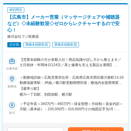
・医療機関への予約手配（メールでのやり取り、英語使用）
締切間近
【おすすめポイント】
【広島市】メーカー営業（マッサージチェアや補聴器
■やりがい：
英語力を活かして、お客様の医療サポート業務に携わっていただ
など）◇未経験歓迎◇ゼロからレクチャーするので安
きます。病院予約に関するご相談やお問い合わせ対応を通じて、
心！
会員様が安心して医療サービスを受けられるよう支援する、社会
株式会社フジ医療器
貢献性の高いお仕事です。
正社員
職種未経験歓迎
業種未経験歓迎
■働き方：
月の残業時間は平均10時間以下、年間休日は124日（完全週休2日
制）と、プライベートとの両立がしやすい勤務環境です。勤務終
【営業未経験の方が多数入社！商品知識や話し方から教えます／
了後はタクシーでの帰宅も可能なため、安心して働けます。
土日祝休・年間休日124日／美と健康を支える製品を展開】
仕事内容
■自由度：
美と健康の総合メーカーである当社のマッサージチェア等の営業
＜勤務地詳細＞広島営業所住所：広島県広島市西区横川新町13-26
髪型や服装に制限はなく、正社員として勤務しながらも自分らし
として下記業務をお任せします。
勤務地最寄駅：JR線／横川駅受動喫煙対策：敷地内全面禁煙変更
いスタイルでお仕事をしていただけます。
■具体的には：
勤務地
の範囲：会社の定める事業所
【最寄り駅】
・商品提案・拡販商談 ※新規開拓はありません
横川一丁目駅、別院前駅、横川駅
【ウェルビーメディックサービスとは】
・イベントの提案・および実施
ウェルビーグループが展開している会員制の医療サポートサービ
・アルバイトスタッフ管理
＜予定年収＞340万円～460万円＜賃金形態＞月給制＜賃金内訳＞
スです。
★営業先は家電量販となりますので、皆さんご存知のお店をお任
月額（基本給）：235,000円～310,000円その他固定手当/月：
(1)事故予防サービス：現地の予防接種や現地病院での健康診断プ
せする可能性もございます。まずは、当社の顔として営業スキル
給与
15,000円固定残業手当/月：17,000円（固定残業時間10時間0分/月
ラン紹介・アレンジ等
を一緒に磨いていきましょう！
～10時間0分/月）超過した時間外労働の残業手当は追加支給＜月
(2)事故発生時緊急対応：事故発生時の病院の予約や手配、翻訳サ
給＞267,000円～342,000円（一律手当を含む）＜昇給有無＞有＜
ービス等
■所属部署について：量販事業部
残業手当＞有＜給与補足＞※経験やスキルを考慮の上、当社規定に