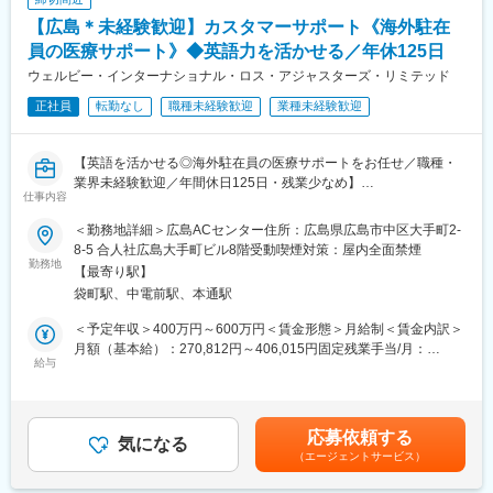
期待します。
【広島＊未経験歓迎】カスタマーサポート《海外駐在
変更の範囲：会社の定める業務
・顧客は介護施設などの福祉関連が中心です。大野浦病院が同社
のバックボーンとして存在しているため、信頼性も高く非常に動
員の医療サポート》◆英語力を活かせる／年休125日
きやすい環境です。営業は未経験としてもこれまでの療法士とし
ウェルビー・インターナショナル・ロス・アジャスターズ・リミテッド
ての考え方や手法を取り入れ、営業未経験者でも営業しやすい環
正社員
転勤なし
職種未経験歓迎
業種未経験歓迎
境に整えていきたいと考えています。
■同社の特徴：
【英語を活かせる◎海外駐在員の医療サポートをお任せ／職種・
これまで同社では関連医療機関及び介護施設に対する経営支援を
業界未経験歓迎／年間休日125日・残業少なめ】
始め、医療・介護用品の販売、不動産物件の賃貸及び管理を主業
仕事内容
務として行なってきました。超高齢者社会をむかえた昨今、医療
【はじめに】
機関及び介護施設の社会的役割は益々高くなると思われますが、
＜勤務地詳細＞広島ACセンター住所：広島県広島市中区大手町2-
今回は、海外駐在員の方の医療サポートを行うコールセンタース
急激な社会構造の変化や高齢者を取り巻く多くの課題により、在
8-5 合人社広島大手町ビル8階受動喫煙対策：屋内全面禁煙
タッフを募集します。会員様からのお問合せに対して、医療サポ
勤務地
宅に於ける高齢者の生活環境は決して快適なものとは言えませ
【最寄り駅】
ート（病院の予約手配等）をお任せします。
ん。そこで同社では、これまで医療機関及び介護施設の経営サポ
袋町駅、中電前駅、本通駅
ートを通じて培った経験を生かすと同時に、医療機関及び介護施
【業務内容】
設にとって制度上、手の届きにくい部分の充実化を図り、在宅に
＜予定年収＞400万円～600万円＜賃金形態＞月給制＜賃金内訳＞
■お問い合わせ対応業務（準夜勤帯は主にメール対応、電話は1日
於けるご高齢者様の豊かな生活の実現を目指します。同社は実
月額（基本給）：270,812円～406,015円固定残業手当/月：
10件程度）
給与
績、規模共にこれから始動する会社です。
60,688円～93,985円（固定残業時間30時間0分/月）超過した時間
・病気やケガの際の受付及び病院手配（電話・メール対応）
外労働の残業手当は追加支給＜月給＞331,500円～500,000円（一
・医療や保険に関するご相談への対応
律手当を含む）＜昇給有無＞有＜残業手当＞有＜給与補足＞※スキ
・お問い合わせ内容を社内の関連部署や、現地担当者へ引き継ぎ
ル・経験を考慮した上で年収を決定いたします。■昇給：有■残業
応募依頼する
対応
気になる
代について、固定残業超過分は別途支給いたします。賃金はあく
（エージェントサービス）
■事務業務
までも目安の金額であり、選考を通じて上下する可能性がありま
・お問い合わせ内容をセールスフォースへ登録
す。月給(月額)は固定手当を含めた表記です。