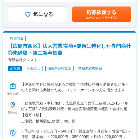
律手当を含む）＜昇給有無＞有＜残業手当＞有＜給与補足＞■賞
＜その他＞
★当社の魅力★
与：あり/年2回(前年度実績2.00か月分)■昇給額：1月あたり1,000
応募依頼する
・クレーム発生時の対応
気になる
（1）安定的な基盤：
円～1,000円（前年度実績）賃金はあくまでも目安の金額であり、
（エージェントサービス）
・目まぐるしく変化する医療の情報収集、医師への共有
台湾上場企業のジョンソンヘルステック社が親会社（100％出
選考を通じて上下する可能性があります。月給(月額)は固定手当を
資）です。海外資本も取り入れ、グローバル展開を進めておりま
含めた表記です。
※実務については、基本的には担当者がおりますので、あくまでフ
す。また70年の歴史がある中で、現代のライフスタイルに溶け込
ォローという形でサポートいただく機会がございます。
む新ブランドを展開するなど、成長を続けております。
締切間近
※将来的には経理財務、経営戦略にも携わっていただくことを期待
（2）成長が見込める業界：
【広島市西区】法人営業/美容×健康に特化した専門商社
しております。
少子高齢化が進む一方で医療は発展したこともあり、‘健康志向や
◎未経験・第二新卒歓迎
セルフケア需要‘が高まっております。当社ではマッサージチェア
■組織構成：
を主力に機能性×デザイン性を兼ね備えた製品ラインナップ強化に
有限会社クレスト
・当院では総務部の中で経理、人事労務、庶務と担当分けをして
努めております。
正社員
転勤なし
職種未経験歓迎
業種未経験歓迎
おりそれぞれ2名ずつ在籍しています。20代から60代と幅広い世
代の方が活躍中です。
【健康や美容に興味がある方歓迎◇代理店や個人消費者など多く
■教育体制：
変更の範囲：会社の定める業務
の人と関わる業務のため、コミュニケーション力を活かせます◇
・先輩スタッフによるOJT/定期面談など
仕事内容
美容・ボディーヒーリング入浴剤や健康ジュエリー、シリカEXな
どを取扱う専門商社】
■募集背景：
＜勤務地詳細＞本社住所：広島県広島市西区三篠町3-12-15 ベル
■職務内容：
・地域の方により高度な医療を提供するため、より経営体制を強
ビィ三篠1-A受動喫煙対策：屋内全面禁煙変更の範囲：会社の定め
管理医療機器販売業、管理医療機器賃貸業、健康器具・健康食品
勤務地
化するために、人事総務（将来的は経理財務も)部門を統括してい
る事業所
【最寄り駅】
販売業、住宅設備機器販売業を行う当社にて、営業職をお任せい
ただく方を新たにお迎えいたします。
三滝駅、横川駅(広島県)、横川駅
たします。
※補足
＜予定年収＞350万円～500万円＜賃金形態＞月給制＜賃金内訳＞
■職務詳細：
・・・・・・・・・・・・・・
月額（基本給）：220,000円～350,000円＜月給＞220,000円～