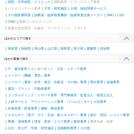
病院・大学病院・クリニック
調剤薬局・ドラッグストア業界
バイオベンチャー業界
大学・研究施設
介護・福祉関連サービス
その他医療関連
診断薬・臨床検査機器・臨床検査試薬メーカー
SMO
CSO
CMO
医療コンサルティング
医療広告代理店・出版社・マーケティング・リサーチ
ほかのエリアで探す
鳥取県
島根県
岡山県
山口県
徳島県
香川県
愛媛県
高知県
ほかの業種で探す
IT・通信業界
インターネット・広告・メディア業界
メーカー（機械・電気）業界
メーカー（素材・化学・食品・化粧品・その他）業界
商社業界
金融業界
建設・プラント・不動産業界
コンサルティング・リサーチ業界・専門事務所・監査法人・税理士法人
人材サービス・アウトソーシング業界・コールセンター
小売業界
外食産業・飲食業界
運輸・物流業界
エネルギー（電力・ガス・石油・新エネルギー）業界
旅行・宿泊・レジャー業界
警備・清掃業界
理容・美容・エステ業界
教育業界
農林水産・鉱業
公社・官公庁・学校・研究施設
冠婚葬祭業界
その他