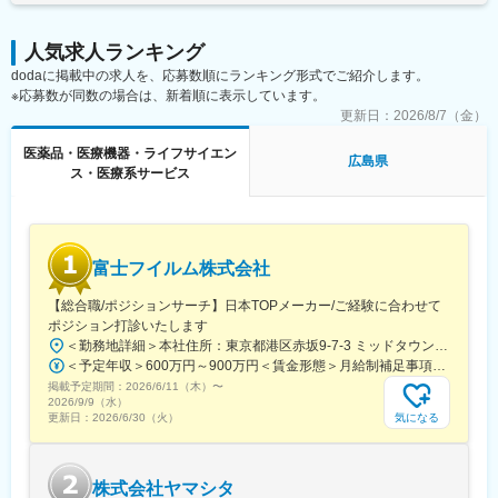
を採用しています。
成に携わり、非常に多くの経験をすることができます。また、社
内の教育システムも充実しており、新規案件に対して専門的なア
変更の範囲：会社の定める業務
人気求人ランキング
プローチが可能な体制になっています。
dodaに掲載中の求人を、応募数順にランキング形式でご紹介します。
※応募数が同数の場合は、新着順に表示しています。
■仕事の魅力：
医薬品、医療機器、再生医療等幅広い分野の開発品目に関する文
更新日：
2026/8/7（金）
書作成を経験できます
医薬品・医療機器・ライフサイエン
文書作成に際し、社内の医師や薬事の専門知識を有する者からア
広島県
ス・医療系サービス
ドバイスを受けることできます
グローバルメディカルライティングのメンバーとしてグローバル
な環境で仕事をすることができます
【同社の魅力】
富士フイルム株式会社
■世界100か国以上に展開・進化し続ける世界最大級CRO：
世界最大のCROと医療データカンパニーの経営統合により、
【総合職/ポジションサーチ】日本TOPメーカー/ご経験に合わせて
IQVIAは世界中のどんな会社にも真似できない治験の「質」と「ス
ポジション打診いたします
ピード」を両立する仕組みを持った企業へ進化しました。薬剤流
＜勤務地詳細＞本社住所：東京都港区赤坂9-7-3 ミッドタウン・ウェスト勤務地最寄駅：東京メトロ日比谷線／都営大江戸線／六本木駅受動喫煙対策：敷地内全面禁煙変更の範囲：会社の定める事業所（リモートワーク含む）
通データと治験データの分析により、海外では治験完了までに期
＜予定年収＞600万円～900万円＜賃金形態＞月給制補足事項なし＜賃金内訳＞月額（基本給）：300,000円～500,000円＜月給＞300,000円～500,000円＜昇給有無＞有＜残業手当＞有賃金はあくまでも目安の金額であり、選考を通じて上下する可能性があります。月給(月額)は固定手当を含めた表記です。
間が数か月も短縮に成功した例もあります。新しい治療法を待っ
掲載予定期間：
2026/6/11（木）
〜
ている患者様のために、これからもIQVIAは創造的な仕事に挑戦し
2026/9/9（水）
ていきます。
気になる
更新日：
2026/6/30（火）
■「働きやすい環境づくり」への取り組み：
フレキシブルスタイルワーク：働く場所はオフィスに拘らず、
株式会社ヤマシタ
「効率的で生産性の高い業務を実施できる場所で勤務する」とい