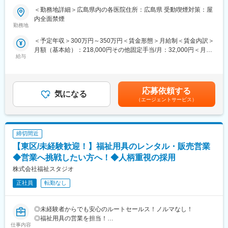
■当社の魅力：
＜勤務地詳細＞広島県内の各医院住所：広島県 受動喫煙対策：屋
・当社は日本1の施設数（270施設以上）を誇り、毎年2000名規模
■業務内容：
内全面禁煙
で成長を遂げている企業になります。そのため、企業としての将
鍼灸整骨、整体、美容鍼、巻き爪に関して治療業務を担当しま
勤務地
来性はもちろんのこと、今後も事業拡大を計画しております。そ
す。
＜予定年収＞300万円～350万円＜賃金形態＞月給制＜賃金内訳＞
のため、実力次第ではどんどん空いたポストにステップアップし
※1日患者数50～60人
月額（基本給）：218,000円その他固定手当/月：32,000円＜月給
ていただくことが可能です。
給与
＞250,000円＜昇給有無＞有＜残業手当＞有＜給与補足＞■賞与：
・子育てママも多数ご活躍いただいており、ワークライフバラン
■明確なキャリアアップ制度：
年2回■昇給：年1～2回賃金はあくまでも目安の金額であり、選考
スを重視しながら就業いただけます。
◇当院のキャリアアップ制度では、どのようにしていけば役職が
を通じて上下する可能性があります。月給(月額)は固定手当を含め
・若い世代から定年を迎えた方もご就業いただけます。
上がり昇給していけるのかが明確になっています。
た表記です。
◇売上に加えて治療知識や技術の習得 考え方やコミュニケーショ
応募依頼する
気になる
■障がい者支援の魅力：
ンの習得などステップアップしていくごとに治療家としても人間
（エージェントサービス）
・障がい者支援の魅力としては、入居者の方々によってご病状が
としても成長できるキャリキュアラムが構築されています。
異なるため、対応の幅が広がりスキルが身につきます。また、
我々の支援によって入居者の方がご自身で出来ることが増え、成
■当社の特徴：
長していく姿に寄り添うことができます。
締切間近
◇広島県を中心に10拠点展開
主に広島県で完全自費の悩みの深い患者さんの為の治療院や女性
【東区/未経験歓迎！】福祉用具のレンタル・販売営業
■当社のコンセプト：『「ここでくらしたい」を創る』
のための美容鍼灸治療院、巻き爪治療に特化した院などを10院運
◆営業へ挑戦したい方へ！◆人柄重視の採用
・ご利用者様にとってグループホームはまさに家そのものだとい
営しております。
株式会社福祉スタジオ
えます。家族のように温かいスタッフたちとのコミュニケーショ
※今後、更なる店舗展開を予定しております。
ンを通して、ホームでの暮らしを楽しんでいただくために、「こ
◇離職率が低く、働きやすい環境
正社員
転勤なし
こでくらしたい」と思ってもらえるよう日々真摯に向き合い続け
・知識・技術だけではなく考え方を大切にしている会社で、人間
ます。
性の成長にも繋がり職場環境や人間関係も良好で離職率が低いの
が特徴です。
◎未経験者からでも安心のルートセールス！ノルマなし！
変更の範囲：本文参照
・有給や産休の取得がしやすく、福利厚生にも力を入れておりま
◎福祉用具の営業を担当！
仕事内容
す。
◎「売って終わり」ではなく、「長く信頼関係を築く」営業へ！