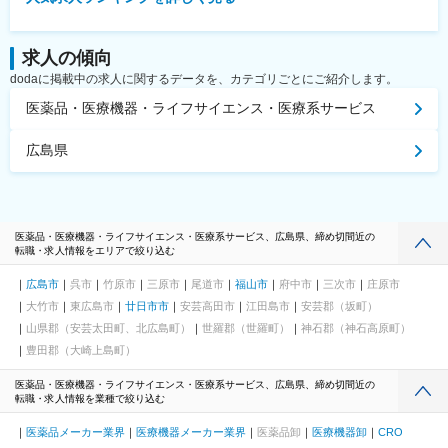
求人の傾向
dodaに掲載中の求人に関するデータを、カテゴリごとにご紹介します。
医薬品・医療機器・ライフサイエンス・医療系サービス
広島県
医薬品・医療機器・ライフサイエンス・医療系サービス、広島県、締め切間近の
転職・求人情報をエリアで絞り込む
広島市
呉市
竹原市
三原市
尾道市
福山市
府中市
三次市
庄原市
大竹市
東広島市
廿日市市
安芸高田市
江田島市
安芸郡（坂町）
山県郡（安芸太田町、北広島町）
世羅郡（世羅町）
神石郡（神石高原町）
豊田郡（大崎上島町）
医薬品・医療機器・ライフサイエンス・医療系サービス、広島県、締め切間近の
転職・求人情報を業種で絞り込む
医薬品メーカー業界
医療機器メーカー業界
医薬品卸
医療機器卸
CRO