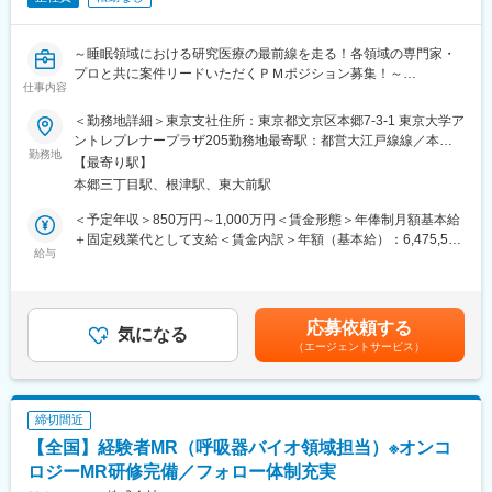
ェクトマネージャーが管理するMRは約20名程度であり、相談事
があればいつでも連絡できる距離感です。一カ月に一度の面談も
実施しており、日々の業務だけでなく中長期的な視点での相談も
～睡眠領域における研究医療の最前線を走る！各領域の専門家・
可能です。また、クライアント・社内評価に基いた明確な評価制
プロと共に案件リードいただくＰＭポジション募集！～
仕事内容
度により、キャリアや年収アップに向けた目標を定めやすい環境
です。
■会社概要
＜勤務地詳細＞東京支社住所：東京都文京区本郷7-3-1 東京大学ア
■大手製薬企業でも採用～「現場力」を養うための充実した教育体
株式会社ACCELStarsは、東京大学発のメディカル・スリープテ
ントレプレナープラザ205勤務地最寄駅：都営大江戸線線／本郷
制と研修コンテンツ～
ック企業として、睡眠を高精度に計測・解析するウェアラブルデ
勤務地
三丁目駅受動喫煙対策：屋内全面禁煙変更の範囲：会社の定める
【最寄り駅】
特定の製剤を持たないCSOだからこそ、当社の教育サポートは単
バイスとAI解析クラウドを基盤に、医療・研究・ヘルスケア領域
事業所（リモートワーク含む）
本郷三丁目駅、根津駅、東大前駅
なる知識の提供だけでなく、MRとしての現場力を培うことに比重
の事業を展開しています。研究領域では、睡眠測定に特化したデ
を置いております。
バイスや解析クラウドを用い、研究計画～測定～解析までをワン
＜予定年収＞850万円～1,000万円＜賃金形態＞年俸制月額基本給
オンコロジー領域等の知識を提供するe-learningはもちろん、専門
ストップで支援するサービスも提供しています。
＋固定残業代として支給＜賃金内訳＞年額（基本給）：6,475,596
領域のKOLへの営業ロールプレイングの機会もあり、生き残るMR
給与
円～7,617,966円固定残業手当/月：168,700円～198,500円（固定
としての営業スキルを身に着けることが可能です。
■募集背景
残業時間40時間0分/月）超過した時間外労働の残業手当は追加支
当社の研修内容は大手製薬企業所属MR教育にも使用されておりま
これまで取締役が巻き取っていた研究プロジェクトPM機能を、専
給＜月額＞708,333円～833,330円（12分割）（一律手当を含む）
す。
任のPMとして引き継ぎ、体制強化したいと考えております。
＜昇給有無＞有＜残業手当＞有＜給与補足＞給与改定：年1回スト
応募依頼する
気になる
ックオプション付与：都度（昨年実績 有）賃金はあくまでも目
（エージェントサービス）
■ポジション概要
安の金額であり、選考を通じて上下する可能性があります。月給
製薬企業・ヘルスケア企業・アカデミア（大学病院・医療機関）
(月額)は固定手当を含めた表記です。
変更の範囲：会社の定める業務
と協働する研究プロジェクトのPMとして、案件化～計画策定～運
用設計～問い合わせ対応～データ管理～解析実行～クロージング
締切間近
（契約/請求）までを一気通貫で推進いただきます。
【全国】経験者MR（呼吸器バイオ領域担当）※オンコ
本ポジションは「研究者」ではなく、
ロジーMR研修完備／フォロー体制充実
・社内（データサイエンス／開発／オペレーション）