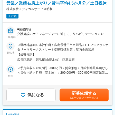
療機器の使用方法の提案から、治療現場でのサポートまで、一貫
営業／業績右肩上がり／賞与平均4.5か月分／土日祝休
して医療現場に携わることができ、非常に社会貢献性を感じられ
株式会社メディカルサービス明和
るお仕事です！
正社員
【EPファーマラインでキャリアを築くメリット】
■優良案件多数／メーカー転籍を支援
他社では見かけないような大手メーカーの案件や最先端製品の案
■業務内容：
件を保有しています。また原則、将来的にクライアント先への転
介護施設のケアマネージャーに対して、リハビリテーションや在
仕事内容
籍も視野に入れた内容で案件を受注しています。(＝将来的に医療
宅医療及び在宅介護サービスに必要な介護用品のレンタルを提案
機器メーカーの正規社員としての勤務が可能)
いただきます。
＜勤務地詳細＞本社住所：広島県廿日市市阿品3-1-1 フジグランナ
これを可能にしている背景としては、比較的少数規模を保って運
タリーマリーナストリート受動喫煙対策：屋内全面禁煙
営を行っているからこそマネージャーの目が行き届く環境を整え
【主な業務内容】
勤務地
【最寄り駅】
ることができ、顧客からの信頼が厚いためです。
・施設・病院・居宅介護支援事業所へ訪問し、レンタル・販売の
広電阿品駅、阿品駅(山陽本線)、阿品東駅
ご提案、メンテナンス提案を行います。
■入社後も強力なバックアップが受けられます！
・個人在宅への訪問、レンタル・販売、メンテナンス
＜予定年収＞450万円～600万円＜賃金形態＞月給制補足事項なし
CSOは本部のバックアップ体制が何より重要です。1人のプロジ
・プレイングマネージャーとしてメンバーの目標管理等
＜賃金内訳＞月額（基本給）：200,000円～300,000円固定残業手
ェクトマネージャーが管理する営業は約20名程度であり、相談事
・その他事業に付帯する業務。
給与
当/月：50,000円（固定残業時間30時間0分/月～30時間0分/月）超
があればいつでも連絡できる距離感です。1～2カ月に一度の面談
過した時間外労働の残業手当は追加支給＜月給＞250,000円～
も実施しており、日々の業務だけでなく中長期的な視点での相談
■組織構成：現在3名のメンバーが在籍しています。
350,000円（一律手当を含む）＜昇給有無＞有＜残業手当＞有＜
も可能です。また、クライアント・社内評価に基いた明確な評価
給与補足＞※給与詳細は、キャリア・年齢・経験など考慮の上決定
応募依頼する
制度により、キャリアや年収アップに向けた目標を定めやすい環
■特徴
気になる
します。■賞与：年2回※業績に決算賞与を支給する場合あり賃金
境です。
（エージェントサービス）
・数字を追い求めるような営業ではなく、提案からアフターフォ
はあくまでも目安の金額であり、選考を通じて上下する可能性が
ローまでしっかりと対応し、顧客との関係を構築することが大切
あります。月給(月額)は固定手当を含めた表記です。
少しでも医療業界でキャリア形成したい！というお気持ちのある
です。また、新規顧客を追い続けるだけではなく、既存顧客へ丁
方は是非ご応募ください！
寧に接することで信頼を築き、紹介される関係を構築することを
締切間近