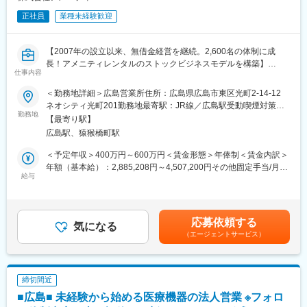
正社員
業種未経験歓迎
【2007年の設立以来、無借金経営を継続。2,600名の体制に成
長！アメニティレンタルのストックビジネスモデルを構築】
仕事内容
事業のさらなる拡大を見据え、各営業所における営業体制の強化
を図るため、このたび新たな仲間をお迎えすることとなりまし
＜勤務地詳細＞広島営業所住所：広島県広島市東区光町2-14-12
た。
ネオシティ光町201勤務地最寄駅：JR線／広島駅受動喫煙対策：
勤務地
屋内全面禁煙変更の範囲：本文参照
【最寄り駅】
■業務詳細：
広島駅、猿猴橋町駅
病院や介護施設に向けて、入院・入所時に必要な衣類やタオル、
日用品などをレンタルできる「アメニティサポートシステム」を
＜予定年収＞400万円～600万円＜賃金形態＞年俸制＜賃金内訳＞
提案する営業です。ニーズに応じて、人材派遣・紹介サービスや
年額（基本給）：2,885,208円～4,507,200円その他固定手当/月：
院内売店の運営代行サービスも提案していきます。
給与
30,000円固定残業手当/月：62,900円～94,400円（固定残業時間
30時間0分/月）超過した時間外労働の残業手当は追加支給＜月額
主な営業活動は新規提案営業と既存フォローの両輪です。 社会貢
＞333,334円～500,000円（12分割）（一律手当を含む）＜昇給有
献性も高く、今後の高齢化社会において成長が見込める成長産業
無＞有＜残業手当＞有＜給与補足＞※経験・能力・前職の給与など
応募依頼する
です。 また、病院や介護施設の業務軽減に貢献する事で、患者
気になる
を考慮するため上下する可能性があります・評価：年2回（4月・
（エージェントサービス）
様、利用者様へのサービス向上に直結する為、大変やりがいのあ
10月/売上実績だけでなく取り組み姿勢や提案プロセスなどの定性
るお仕事です。
評価も重視）・年収例：370-480万円(主任/入社2-3年)⇒420-550
万円(係長/入社3-5年)賃金はあくまでも目安の金額であり、選考を
■キャリアアップについて：
通じて上下する可能性があります。月給(月額)は固定手当を含めた
締切間近
本人の頑張りを昇給、昇格にて評価される制度が御座います。ま
表記です。
■広島■ 未経験から始める医療機器の法人営業 ※フォロ
た、事業拡大に伴い、新規の営業所も出店しており、営業所長や