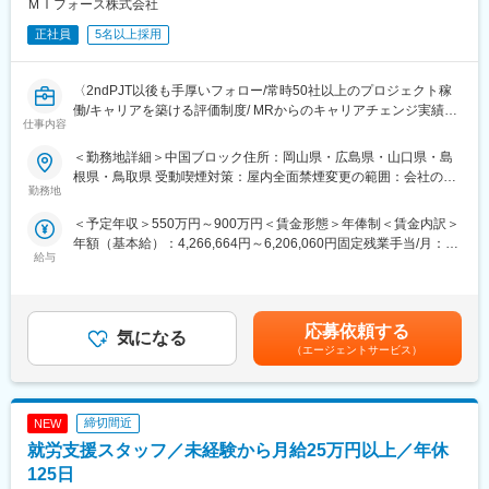
ＭＩフォース株式会社
す。特に医用画像診断支援システム（PACS）は、医療現場に貢献
正社員
5名以上採用
するPSPの主力商品の1つとなっており、これにより国内22％超
と高いシェアを誇ります。
また、医療現場に貢献したいという当社の思いは、日本国内だけ
〈2ndPJT以後も手厚いフォロー/常時50社以上のプロジェクト稼
に留まらず、タイに現地法人を置き、周辺国の病院にアプローチ
働/キャリアを築ける評価制度/ MRからのキャリアチェンジ実績有
を始めています。
仕事内容
り〉
現在では病院内での使用から病院間の地域連携（地域医療）等、
クライアントである製薬会社のプロジェクトに所属し、MRとして
将来へ向けた新たな展開が始まっており、医用システム業界が担
＜勤務地詳細＞中国ブロック住所：岡山県・広島県・山口県・島
活躍していただきます。病院やクリニックの医師や医療関係者に
う役割は今後ますます大きくなっていくと考えられます。
根県・鳥取県 受動喫煙対策：屋内全面禁煙変更の範囲：会社の定
医薬品の適正使用情報や効能・効果・副作用等の情報提供を行い
勤務地
める事業所（リモートワーク含む）
ます。
変更の範囲：会社の定める業務
＜予定年収＞550万円～900万円＜賃金形態＞年俸制＜賃金内訳＞
【同社の特徴】
年額（基本給）：4,266,664円～6,206,060円固定残業手当/月：
■必ず新薬メーカーのプロジェクトにアサインします
給与
102,778円～149,495円（固定残業時間30時間0分/月）超過した時
当社は必ず新薬のプロジェクトにアサイン致します。領域、勤務
間外労働の残業手当は追加支給＜月額＞458,333円～666,666円
地に関してはお気軽にご相談ください。外資、内資問わず多くの
（12分割）（一律手当を含む）＜昇給有無＞有＜残業手当＞有＜
魅力的なプロジェクトを案件としていただいております。
給与補足＞■別途、外勤手当など手当支給※経験・能力などを考慮
オンコロジーを含め、希少疾患領域も多数ございますので、スペ
応募依頼する
気になる
の上、話し合いで決定賃金はあくまでも目安の金額であり、選考
シャリスト、ゼネラリストどちらも目指すことが可能です。
（エージェントサービス）
を通じて上下する可能性があります。月給(月額)は固定手当を含め
■少数精鋭ならではの魅力～待機リスクが低いため、安心して就業
た表記です。
できる環境です～
適切なフォローを実施するために約300人のMR数を保って運営し
締切間近
NEW
ており、プロジェクト終了の数か月前から面談を実施しているた
め、隙間なくアサインすることができますのでMRの成長機会を奪
就労支援スタッフ／未経験から月給25万円以上／年休
うことは決してございません。適切なフォローが顧客である製薬
125日
企業からの満足にもつながり、業界内でも評価されています。