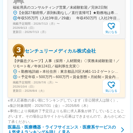
う考え方で、より柔軟な働き方を導入しています。
福祉用具のコンサルティング営業／未経験歓迎／完休2日制
フレックスタイム制：コアタイムを設けないフレックスタイム制
【全国27都府県／原則転勤なし／直行直帰可】★勤務地は希望を考慮★拠点により車通勤OK※充足状況により、ご希望の勤務地での募集が終了している場合があります。※転居を伴う転勤の有無は、半年ごとに希望を伺い、選択いただけます。■東北■・宮城県（仙台市）■関東■・東京都（東京23区など）・神奈川県（横浜市など）・埼玉県（さいたま市など）・千葉県（千葉市など）・茨城県（水戸市）・栃木県（宇都宮市／足利市）・群馬県（前橋市）■東海■・愛知県（名古屋市／豊田市／豊橋市／小牧市）・静岡県（静岡市／浜松市／沼津市／焼津市／富士市）・岐阜県（岐阜市）・三重県（四日市市）■信越・北陸■・長野県（長野市）・山梨県（甲府市）・石川県（金沢市）・富山県（富山市）・福井県（福井市）■関西■・大阪府・兵庫県（神戸市／尼崎市／姫路市）・京都府（京都市）・奈良県（奈良市／天理市）・滋賀県（大津市／彦根市）・和歌山県（和歌山市／田辺市）■中国■・広島県（広島市）・岡山県（岡山市）■四国■・香川県（高松市）■九州■・福岡県（福岡市）
を採用しています。
年収535万円（入社3年目／29歳） 年収450万円（入社2年目／26歳）
掲載予定期間：
2026/7/13（月）
〜
変更の範囲：会社の定める業務
2026/9/13（日）
気になる
更新日：
2026/7/13（月）
センチュリーメディカル株式会社
【伊藤忠グループ】人事（採用・人材開発）◇実務未経験歓迎！／
リモート有／年休124日／福利厚生充実◇
＜勤務地詳細＞本社住所：東京都品川区大崎1-11-2 ゲートシティ大崎イーストタワー22Ｆ勤務地最寄駅：JR山手線／大崎駅受動喫煙対策：屋内全面禁煙変更の範囲：会社の定める事業所（リモートワーク含む）
＜予定年収＞500万円～600万円＜賃金形態＞月給制＜賃金内訳＞月額（基本給）：300,000円～350,000円＜月給＞300,000円～350,000円＜昇給有無＞有＜残業手当＞有＜給与補足＞上記年収は、あくまで目安であり、前職・経験を考慮し検討させて頂きます。■昇給：あり■賞与：あり※会社業績と個人業績に応じて算定されます。賃金はあくまでも目安の金額であり、選考を通じて上下する可能性があります。月給(月額)は固定手当を含めた表記です。
掲載予定期間：
2026/7/6（月）
〜
2026/10/4（日）
気になる
更新日：
2026/8/4（火）
※求人応募数の多い順にランキングしています（非公開求人は除く）。
※集計対象期間：2026/7/31（金）～2026/8/6（木）
※事情により掲載終了予定日よりも前に求人募集が終了していることもご
ざいます。その場合は当サイトから応募はできませんので、あらかじめご
了承ください。
医薬品・医療機器・ライフサイエンス・医療系サービス
の
人気求人ランキングを詳しく見る