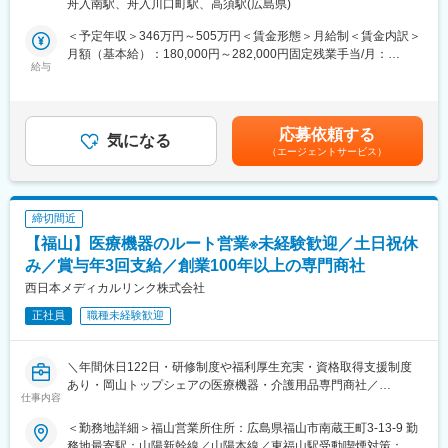
ます。過去にも未経験の方も多く入社していますのでご安心くだ
舟入南駅、舟入川口町駅、高須駅(広島県)
○患者様が生活するうえで必要な医療材料、福祉用具などの販売を
さい。
行っており、主な取扱製品はストーマ（人工肛門・人工膀胱）関
＜予定年収＞346万円～505万円＜賃金形態＞月給制＜賃金内訳＞
連製品になります。病院の看護師様へ営業活動を行っていただき
月額（基本給）：180,000円～282,000円固定残業手当/月：
■長期的な就業可能：
ます。
給与
35,156円～55,078円（固定残業時間25時間0分/月）超過した時間
現在は勤続年数20年と在籍している方も多数おり年齢層も20歳～
○退院後の製品購入・給付受給がスムーズにできるよう、看護師様
外労働の残業手当は追加支給＜月給＞215,156円～337,078円（一
50歳とバランスよく活躍しています。自己都合の退職も3～5％と
や自治体などと連携し、患者様やご家族へのサポートも行いま
律手当を含む）＜昇給有無＞有＜残業手当＞有＜給与補足＞■昇
大手日系メーカーと同様に非常に長く働ける環境です。
す。 〇当ポジションは、ストーマ分野にて医療従事者から幅広く
給：年1回（ひと月当たり1,600円～※昨年実績）■賞与：年3回
応募依頼する
認知 されています。医療従事者向け商品説明会の機会もあり、そ
気になる
（夏冬2回（約3ヶ月分）＋決算賞与（業績に連動します））賃金
■キャリアパス：
（エージェントサービス）
の一方で、直接患者様へ案内する等、医療機関、患者双方に貢献
はあくまでも目安の金額であり、選考を通じて上下する可能性が
機械だけでなく電気やIT・科学の知識も身に着けることができま
できる仕事です。 〇現在取り扱い製品やサービスを増やし、看護
あります。月給(月額)は固定手当を含めた表記です。
す。エンジニアのキャリアパスは無限であり、社内公募制度によ
師様や自治体など営業活動の幅を拡大中です。
りサービスマネージャーとして現場のマネジメント、本社工場で
締切間近
の製品開発・改良、サービス体制の仕組み作りなど積極的なキャ
■入社後の流れ：
リア構築が可能です。
【福山】医療機器のルート営業※未経験歓迎／土日祝休
入社後、座学にて商品知識を習得、先輩の同行から入り、徐々に
業務をお任せします。 取引先の医療メーカーとの勉強会も実施し
み／賞与年3回支給／創業100年以上の専門商社
変更の範囲：会社の定める業務
ており、継続的に知識を付けていくことができます。
西日本メディカルリンク株式会社
正社員
職種未経験歓迎
■当社について：～売上高200億円を目指し成長を続けています～
・中国地方をメインに医療機器や介護・福祉用品の販売を手掛け
る商社です。大正7年の創業以来『医療と歩む』の理念のもと、よ
＼年間休日122日・研修制度や福利厚生充実・資格取得支援制度
り良い医療環境の実現に貢献。中国地方にて高い信頼を獲得して
あり・岡山トップシェアの医療機器・介護用品専門商社／
おり、岡山県下ではトップシェアを誇っています。
仕事内容
当社は岡山県下では売上トップシェアを誇る医療専門商社であ
・商社として顧客へ商品を提供するだけでなく、医療における幅
り、今回は大学病院・総合病院・開業医に対する医療機器のルー
広い知識と提案力で医療現場の更なる発展をサポートしていま
＜勤務地詳細＞福山営業所住所：広島県福山市南蔵王町3-13-9 勤
ト営業をメインにご提案をお任せします。※医療機器メーカーとの
す。
務地最寄駅：山陽新幹線／山陽本線／東福山駅受動喫煙対策：屋