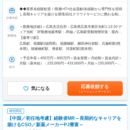
・ワークライフバランス…有給休暇の取得やノー残業デーなど、
す。またキャリア支援として、社内研修や外部セミナー、学会参
ワークライフバランスの良い働き方を推奨しています。家族を持
◆◆業界未経験歓迎！/医療×IT×社会貢献/未経験から専門性を習得
加も可能です。
つ方も安心して働くことが出来ます。
し長期キャリアを築ける環境/自社クラウドサービスに携わる/転勤
仕事内容
無し/在宅勤務可◆◆
■当社の魅力：
◎日本で先駆けて透析液の開発業務に着手。現在は人工腎臓用透
＜勤務地詳細1＞広島支店住所：広島県広島市東区光町1-13-20 デ
変更の範囲：会社の定める業務
■業務内容
析液のパイオニアとして不動の地位を確立しており、50％以上の
ィア光町 3F勤務地最寄駅：JR線／広島駅受動喫煙対策：屋内全
◇中四国･九州･沖縄地区の医療機関へ、PACS（医用画像診断支援
勤務地
シェアを獲得しています。
面禁煙＜勤務地詳細2＞福岡支店住所：福岡県福岡市博多区博多駅
【最寄り駅】
システム）等の自社開発医用システムの導入、保守サポート等の
◎最近ではジェネリック医薬品も扱うなど、変化の激しい医療ニ
前1丁目5番1号 博多大博通ビルディング12階勤務地最寄駅：JR線
広島駅、祇園駅(福岡県)、祇園橋駅、櫛田神社前駅、呉服町駅(熊
業務をご担当いただきます。
ーズに合わせた進化を続けています。
／博多駅受動喫煙対策：屋内全面禁煙＜勤務地詳細3＞熊本支店住
本県)、猿猴橋町駅、博多駅、河原町駅(熊本県)
◇病院要望に応えられるように、顧客や営業、開発メンバーと調
◎前立腺疾患治療剤「セルニルトン」など泌尿器科系の医薬品の
所：熊本県熊本市中央区細工町4-12-12 SRビル 勤務地最寄駅：熊
整し、導入・サポート業務を行っていただきます。
販売、自己組織化ペプチドを用いた止血材の開発など、最先端技
本駅受動喫煙対策：屋内全面禁煙変更の範囲：会社の定める事業
＜予定年収＞450万円～800万円＜賃金形態＞月給制＜賃金内訳＞
◇まだまだ成長が見込まれる医用システム業界において、システ
術を駆使して「人々の健康への願い」に貢献しています。
所
月額（基本給）：235,000円～433,000円＜月給＞235,000円～
ム導入や活用の支援を行っており、社会貢献性が高い業務です。
給与
433,000円＜昇給有無＞有＜残業手当＞有＜給与補足＞※給与詳細
■当社の特徴：
は、経験・スキル等を考慮の上、判断します。想定年収は25h分
■求人の魅力
当社は国内でいち早く「人工腎臓灌流原液」の販売を開始しまし
の時間外手当を含んで計算しております。■昇給：年1回■賞与：
・導入～保守を一貫して行うことが出来るため、保守運用に留ま
た。現在、透析療法は驚異的な発展普及を遂げ、需要も高まって
年2回※基準額：約4.1ヶ月分/年（業績により変動あり）賃金はあ
応募依頼する
らない経験を積むことが出来ます。
気になる
います。
くまでも目安の金額であり、選考を通じて上下する可能性があり
（エージェントサービス）
・転勤が無いため、地場に根差して長期的に就業することが出来
また当社は、研究開発センターを中心に国内外の大学や研究機関
ます。月給(月額)は固定手当を含めた表記です。
ます。
との強力な連携によりバイオ技術をも駆使した新しい医療ニーズ
に対応した、より良い製品の創出に努めています。
■当社の特徴
締切間近
東証プライム市場に上場する「テクマトリックス株式会社」医療
【中国／初任地考慮】経験者MR～長期的なキャリアを
システム事業における中核子会社です。
主に医用画像診断支援システム（PACS）や放射線情報管理システ
築けるCSO／新薬メーカーPJ豊富～
ム（RIS）等の医用システムの開発から運営までを手がけていま