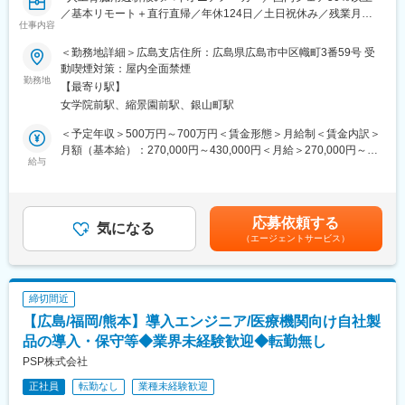
（4）歩行器、歩行補助つえ
／基本リモート＋直行直帰／年休124日／土日祝休み／残業月平
（5）徘徊感知器、自動排泄処理装置など
仕事内容
均15時間／住宅手当や家族手当など福利厚生も充実／離職率低>
■職務内容：
〇販売
＜勤務地詳細＞広島支店住所：広島県広島市中区幟町3番59号 受
人工腎臓用透析液などを中心とした、医薬品メーカーである当社
・特定福祉用具（保険対象）の5品目
動喫煙対策：屋内全面禁煙
での営業職をお任せします。総合病院の腎臓内科、泌尿器系内科
勤務地
（1）入浴用いす
【最寄り駅】
や個人病院、血液透析室、ICU等を対象に医薬品情報を提供し、
（2）浴槽用手すり
女学院前駅、縮景園前駅、銀山町駅
導入を勧めます。医師や臨床工学技士・看護師と信頼を築きなが
（3）その他介護用品など
ら、製品の特徴をアピールしていただきます。
＜予定年収＞500万円～700万円＜賃金形態＞月給制＜賃金内訳＞
■組織構成
月額（基本給）：270,000円～430,000円＜月給＞270,000円～
■働き方魅力：
給与
・営業担当は30代後半～40代、50代を中心とした計7名です。
430,000円＜昇給有無＞有＜残業手当＞有＜給与補足＞■賞与実
リモートワーク（在宅勤務）や担当エリアのお客様先に直行直帰
・中途の社員も多くボトムアップでもトップダウンでも意見の風
績：年2回（平均4.6か月分）■営業手当、MR資格手当等有り■事
（社用車使用）で、裁量大きく自由度高く取り組んでいただけま
通しがよい環境です。
業場外みなし労働時間制※講演やセミナーで残業が発生した場合、
す。
残業代は時間に応じて別途支給賃金はあくまでも目安の金額であ
応募依頼する
※担当エリア：広島県/山口県/鳥取県/島根県
気になる
■研修体制：
り、選考を通じて上下する可能性があります。月給(月額)は固定手
（エージェントサービス）
・最初の2か月は業界や福祉用具についての研修、OJTをしっかり
当を含めた表記です。
■入社後の流れ：
行います。
入社後は2週間、大阪にて研修を実施し自社製品を学びます。その
・これまでもほとんどの方が業界未経験で入社しており、まずは
後は拠点にて、先輩上司とのOJTや営業同行を行い営業手法を身
サポート業務から初めていただきますのでご安心ください。
締切間近
に付けます。本配属後も週1回程度、配属拠点に出社し会議にて情
【広島/福岡/熊本】導入エンジニア/医療機関向け自社製
報共有・ノウハウ共有をしていただきます。
■当社の魅力：
品の導入・保守等◆業界未経験歓迎◆転勤無し
・働きやすさ：営業担当者同士でフォローし合うことのできるフ
■キャリアパス：
ォロー体制や、書類作成などの事務処理をサポートしてくれるバ
PSP株式会社
個人目標＋チーム目標、自己評価＋上長の評価（S～Cランク）で
ックオフィス体制があり営業により専念できます。通勤も、社用
正社員
転勤なし
業種未経験歓迎
評価する制度を導入しました。ゆくゆくは主任、係長、課長代理
車で行うことが可能なのも働きやすさの要因です。
とキャリアを描くことができ、マネジメント業務にも携われま