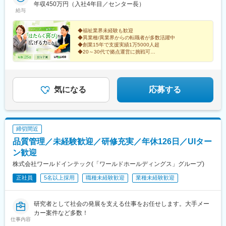
屋、春日井、尾張旭、豊明、一宮、豊田、岡崎■新潟県：新潟■富
年収450万円（入社4年目／センター長）
里駅(舎人ライナー)、葛西駅、新板橋駅、亀有駅、新小岩駅、向原
給与
山県：富山■大阪府：大阪、池田■奈良県：奈良■京都府：京都、
駅(東京都)、赤羽駅、高田馬場駅、蒲田駅、五反田駅、内幸町駅、
宇治■岡山県：倉敷■広島県：広島、福山■熊本県：熊本■福岡県：
中目黒駅、南新宿駅、新宿御苑前駅、京王八王子駅、三鷹駅、府
久留米※上記には新規開設予定（住所未確定）の拠点もございま
◆福祉業界未経験も歓迎
中駅(東京都)、立川南駅、立川北駅、センター南駅、新横浜駅、関
◆異業種/異業界からの転職者が多数活躍中
す。※上記以外の拠点希望も歓迎※別拠点（ご希望エリア内）での
内駅、桜木町駅、戸塚駅、京急川崎駅、川崎駅、二俣川駅、本厚
◆創業15年で支援実績1万5000人超
ご案内になる可能性あり※受動喫煙対策：屋内全面禁煙★全国に拠
木駅、新潟駅、新静岡駅、浜松駅、丸の内駅(愛知県)、名鉄名古屋
◆20～30代で拠点運営に挑戦可
点があり事例も豊富！共通の相談チャットで、拠点を超えて相談
駅、久屋大通駅、岩塚駅、高蔵寺駅、藤が丘駅(愛知県)、八事駅、
「売上だけで終わらないマネジメントへ」
することができます。
平安通駅、勝川駅、尾張一宮駅、金山駅(愛知県)、豊田市駅、東岡
誰かの人生に向き合い社会課題の解決に挑む仲間を募集
崎駅、北新地駅、大阪梅田駅(阪急線)、西梅田駅、西中島南方駅、
します
石橋阪大前駅、京都河原町駅、烏丸御池駅、大宮駅(京都府)、京都
気になる
応募する
駅、東寺駅、桃山御陵前駅、宇治駅(奈良線)、椥辻駅、倉敷市駅、
広島駅、稲荷町駅(広島県)、横川駅、立町駅、水道町駅、新札幌
駅、西８丁目駅、豊水すすきの駅、曽根田駅、新越谷駅、葭川公
園駅、京成西船駅、九段下駅、秋葉原駅、日暮里駅、板橋駅、大
締切間近
塚駅(東京都)、赤羽岩淵駅、西早稲田駅、京急蒲田駅、不動前駅、
品質管理／未経験歓迎／研修充実／年休126日／UIター
新橋駅、代官山駅、新宿駅、新宿三丁目駅、八王子駅、府中競馬
正門前駅、立川駅、日本大通り駅、静岡駅、第一通り駅、伏見駅
ン歓迎
(愛知県)、近鉄名古屋駅、栄町駅(愛知県)、大曽根駅、名鉄一宮
株式会社ワールドインテック(「ワールドホールディングス」グループ)
駅、尾頭橋駅、新豊田駅、東梅田駅、中津駅(地下鉄)、福島駅(大
正社員
5名以上採用
職種未経験歓迎
業種未経験歓迎
阪府・阪神線)、新大阪駅、祇園四条駅、四条駅(京都市営)、四条
大宮駅、九条駅(京都府)、伏見桃山駅、倉敷駅、松川町駅、横川駅
(広島県)、紙屋町東駅、通町筋駅、大通駅、北１２条駅、すすきの
研究者として社会の発展を支える仕事をお任せします。大手メー
駅、千葉中央駅、東中山駅、後楽園駅、神田駅(東京都)、西日暮里
カー案件など多数！
駅、下板橋駅、大塚駅前駅、学習院下駅、大崎広小路駅、虎ノ門
仕事内容
駅、恵比寿駅、都庁前駅、府中本町駅、馬車道駅、日吉町駅、新