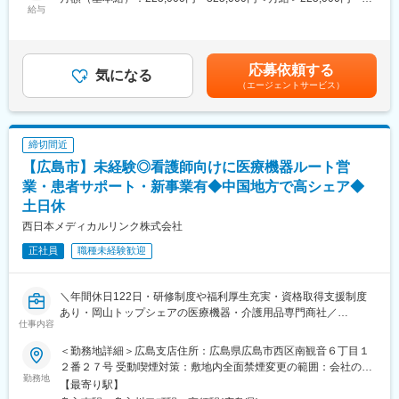
・機器導入後の技術支援や購入前後のサポート
す。単なる流行商品ではなく、完成度や品質を重視したラインナ
給与
325,000円＜昇給有無＞有＜残業手当＞有＜給与補足＞※過去のご
・技術的な問い合わせ対応
ップが特徴です。
経験・スキルにより検討いたします。■昇給：年1回（4月） ■賞
※マニュアルは英語ですが、翻訳サービスを用いたり、技術力を身
・有限会社クレストの主力・人気商品は、「シリカEX（ケイ素濃
与：年3回（季節賞与7月・12月、業績賞与翌年3月） 賃金はあく
に着けることで自然と対応が可能になりますのでご安心くださ
縮溶液）」, 「エアーヴィーナス（空気中の有害物質を分解・除去
までも目安の金額であり、選考を通じて上下する可能性がありま
い。
応募依頼する
する医療用物質生成器）」, 「テラファイン／NEW’S入浴剤」,
気になる
す。月給（月額）は固定手当を含めた表記です。賃金はあくまで
「テラファイン健康ジュエリー」が中心です
（エージェントサービス）
も目安の金額であり、選考を通じて上下する可能性があります。
■就業環境：
・健康美容商品という成長市場での事業展開／医療・健康分野の
月給(月額)は固定手当を含めた表記です。
年間を通しての残業時間は平均して30～40時間となっており、夜
許認可を活かした事業展開
間の対応につきましては月1、2回のペースです。一次対応はコー
管理医療機器販売業・賃貸業の登録事業者である点が特徴で、一
締切間近
ルセンターが行い、現場での対応が必要な場合のみ、夜間出勤を
般的な健康グッズに加え、専門性の高い医療・準医療機器まで取
します。夜間・休日の出勤はスキルを備えられたことが確認でき
【広島市】未経験◎看護師向けに医療機器ルート営
り扱える体制を持っています。
たのちに入ることになりますので、新人の内から対応を求められ
・既存顧客が多く、既存顧客からの紹介で新規顧客が増える仕組
業・患者サポート・新事業有◆中国地方で高シェア◆
ることはありません。
みがあり、ルート営業が中心で安定した営業活動が可能
土日休
西日本メディカルリンク株式会社
■サポート体制：
不明な点は本部アプリケーションエンジニアおよびテクニカルサ
変更の範囲：会社の定める業務
正社員
職種未経験歓迎
ポートエンジニアがいるため、最初は専門的な知識はそこまで持
っていなくても大丈夫です。スキルを備えたあとは土日（当番
制）に呼び出しはありますが一次対応はコールセンターが行い、
＼年間休日122日・研修制度や福利厚生充実・資格取得支援制度
現場での対応が必要な場合のみ、出勤します。また呼び出し手
あり・岡山トップシェアの医療機器・介護用品専門商社／
当、待機手当、時間外出勤手当などはしっかり完備されておりま
仕事内容
医療機関、福祉・介護業界向けに医療機器・介護用品の販売を行
す。
う専門商社。中国地方にて高いシェアと知名度を保持、 岡山県で
＜勤務地詳細＞広島支店住所：広島県広島市西区南観音６丁目１
は売上シェア第2位。特にストーマ(人工肛門・人工膀胱)用品では
２番２７号 受動喫煙対策：敷地内全面禁煙変更の範囲：会社の定
■研修制度：
岡山県の売上シェア9割を誇ります。
勤務地
める事業所
【最寄り駅】
各営業所の先輩社員とOJT形式で半年～1年程度かけて育成を行い
■業務内容：