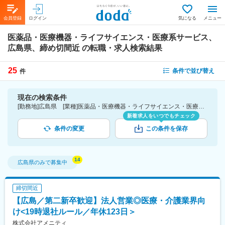
会員登録
ログイン
気になる
メニュー
医薬品・医療機器・ライフサイエンス・医療系サービス、
広島県、締め切間近
の転職・求人検索結果
25
条件で並び替え
件
現在の検索条件
[勤務地]広島県 [業種]医薬品・医療機器・ライフサイエンス・医療系サービス [こだわり条件ピックアップ]締切間近
新着求人をいつでもチェック
条件の変更
この条件を保存
広島県
のみで募集中
締切間近
【広島／第二新卒歓迎】法人営業◎医療・介護業界向
け<19時退社ルール／年休123日＞
株式会社アメニティ