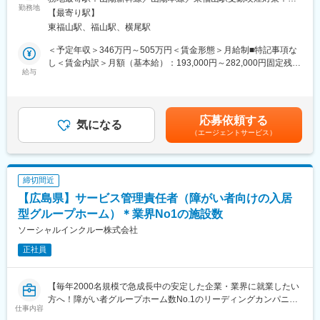
協働あり
勤務地
・HHC(ホームヘルスセンター):在宅で利用する医療材料、医療機
内全面禁煙変更の範囲：会社の定める事業所
【最寄り駅】
器、介護・福祉用品の販売を行っています。【競合優位性】売り
東福山駅、福山駅、横尾駅
■業務内容：
切り型ではなく、患者様のフォローしている企業は少なく、いち
中国地区の大学病院・総合病院・開業医に対する医療機器のルー
早くフォロー体制を確立した当社は高い支持を頂いております。
＜予定年収＞346万円～505万円＜賃金形態＞月給制■特記事項な
ト営業で、医療機器や医療材料等の提案、納品、管理を行いま
現在人工肛門増設手術後の入院期間は徐々に短くなっており、患
し＜賃金内訳＞月額（基本給）：193,000円～282,000円固定残業
す。また、最新医療に関する情報提供や経営面でのアドバイス等
給与
者様が心の準備の出来ぬまま退院する事が多くなっています。当
手当/月：37,719円～55,100円（固定残業時間25時間0分/月）超過
も行う為、医療施設のトータルサポートをお任せします。医療設
社の患者様へのフォローは当人の心持を整え、退院をスムーズに
した時間外労働の残業手当は追加支給＜月給＞230,719円～
備や医療情報等、チームで情報共有を密に行い、お客様へ最適な
する重要な業務です。
337,100円（一律手当を含む）＜昇給有無＞有＜残業手当＞有＜
情報提供をスピーディーに行います。医療機器の営業社員には欠
給与補足＞■昇給：年1回（ひと月当たり1,600円～※昨年実績）■
応募依頼する
かせない新製品・新技術の勉強会なども積極的に開き、万全の体
気になる
変更の範囲：会社の定める業務
賞与：年3回（7・12・4月）（7月＋12月＝計3ヶ月分※昨年実
（エージェントサービス）
制で業務に臨んでいます。
績。4月決算賞与※業績に連動します)賃金はあくまでも目安の金額
であり、選考を通じて上下する可能性があります。月給(月額)は固
■組織構成（メディカル事業部）：
定手当を含めた表記です。
全拠点で80名ほどが所属しており、大学病院、総合病院、郊外の
締切間近
病院、開業医と病院やエリア毎にチームを分け、チーム制（1チー
【広島県】サービス管理責任者（障がい者向けの入居
ム約3～10名程度）でそれぞれのクライアントのニーズに応えて
おります。また、平均年齢も35歳程度で、メンバー同士協力し合
型グループホーム）＊業界No1の施設数
い仕事を進めることが出来る環境です。
ソーシャルインクルー株式会社
正社員
■入社後の流れ：
入社日は就業規則・勤怠・会社全体の仕事の流れなど1日かけて入
社研修を行い、約半年から1年かけて配属部署にてOJT研修（座学
【毎年2000名規模で急成長中の安定した企業・業界に就業したい
にて商品知識を習得・先輩社員と同行営業を行いながらノウハウ
方へ！障がい者グループホーム数No.1のリーディングカンパニー
を蓄積して頂きます）。取引先の医療機器メーカー様の勉強会を
仕事内容
／社会貢献性◎／年休114日】
定期的に実施しておりますので、継続的に知識を付けることがで