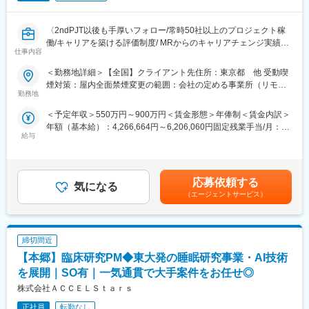
〈2ndPJT以後も手厚いフォロー/常時50社以上のプロジェクト稼
働/キャリアを築ける評価制度/ MRからのキャリアチェンジ実績有
仕事内容
り〉
クライアントである製薬会社のプロジェクトに所属し、MRとして
＜勤務地詳細＞【全国】クライアント先住所：東京都 他 受動喫
活躍していただきます。病院やクリニックの医師や医療関係者に
煙対策：屋内全面禁煙変更の範囲：会社の定める事業所（リモー
医薬品の適正使用情報や効能・効果・副作用等の情報提供を行い
勤務地
トワーク含む）
ます。
＜予定年収＞550万円～900万円＜賃金形態＞年俸制＜賃金内訳＞
【同社の特徴】
年額（基本給）：4,266,664円～6,206,060円固定残業手当/月：
■必ず新薬メーカーのプロジェクトにアサインします
給与
102,778円～149,495円（固定残業時間30時間0分/月）超過した時
当社は必ず新薬のプロジェクトにアサイン致します。領域、勤務
間外労働の残業手当は追加支給＜月額＞458,333円～666,666円
地に関してはお気軽にご相談ください。外資、内資問わず多くの
（12分割）（一律手当を含む）＜昇給有無＞有＜残業手当＞有＜
魅力的なプロジェクトを案件としていただいております。
給与補足＞■別途、外勤手当など手当支給※経験・能力などを考慮
オンコロジーを含め、希少疾患領域も多数ございますので、スペ
応募依頼する
気になる
の上、話し合いで決定賃金はあくまでも目安の金額であり、選考
シャリスト、ゼネラリストどちらも目指すことが可能です。
（エージェントサービス）
を通じて上下する可能性があります。月給(月額)は固定手当を含め
■少数精鋭ならではの魅力～待機リスクが低いため、安心して就業
た表記です。
できる環境です～
適切なフォローを実施するために約300人のMR数を保って運営し
締切間近
ており、プロジェクト終了の数か月前から面談を実施しているた
め、隙間なくアサインすることができますのでMRの成長機会を奪
【本郷】臨床研究PM◆東大発の睡眠研究事業・AI技術
うことは決してございません。適切なフォローが顧客である製薬
を展開｜SO有｜一気通貫で大手案件をお任せ◎
企業からの満足にもつながり、業界内でも評価されています。
株式会社ＡＣＣＥＬＳｔａｒｓ
■親身なフォロー体制とキャリアを築ける評価制度
CSOは本部のバックアップ体制が何より重要です。1人のプロジ
正社員
転勤なし