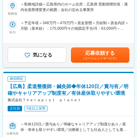
きる環境です。また、チーム制を採用しておりますので、社員教
＜勤務地詳細＞広島県内のホーム住所：広島県 受動喫煙対策：屋
■業務内容：
育、緊急対応のフォロー等、社員が長期的に働けるよう体制を整
内全面禁煙変更の範囲：会社の定める事業所
「日中サービス支援型」と呼ばれる障がい者グループホームの運
勤務地
えております。さらに、オフィス内装も改築（岡山本社・広島支
営を行っている当社にて、広島県内施設のサービス管理責任者を
店のみ）し、オープンなコミュニケーションが取りやすい職場環
＜予定年収＞348万円～479万円＜賃金形態＞月給制＜賃金内訳＞
お任せします。
境となっています。
月額（基本給）：175,000円その他固定手当/月：63,000円～
【変更の範囲：会社の定める業務】
給与
153,000円固定残業手当/月：52,000円～71,600円（固定残業時間
30時間0分/月）超過した時間外労働の残業手当は追加支給＜月給
■業務詳細：
変更の範囲：会社の定める業務
＞290,000円～399,600円（一律手当を含む）＜昇給有無＞有＜残
・個別支援計画の作成・モニタリング計画
業手当＞有＜給与補足＞◆賞与：無◆昇給：年1回（3月）※個人
・アセスメントシートの作成
応募依頼する
気になる
の評価に応じて昇降給の場合あり・超過分・深夜割増賃金別途支
・利用者の生活全般をプロデュース
（エージェントサービス）
給・交通費規定内支給 （バイク通勤・車通勤OK）・施設管理者と
・スタッフ育成
の兼務もしくは30床（2施設以上）兼務により兼務手当+75,000
・支援機関との調整業務
円/月を支給賃金はあくまでも目安の金額であり、選考を通じて上
・介助業務
下する可能性があります。月給(月額)は固定手当を含めた表記で
締切間近
※請求・申請業務は本社専門部署にて対応！サポート体制充実◎
す。
【広島】柔道整復師・鍼灸師◆年休120日／賞与有／明
■キャリアパス／モデル年収：
確やキャリアアップ制度有／有休産休取りやすい環境
・エリアマネージャー：480万円～
株式会社Ｔｈｅｒａｐｉｓｔ ｐｌａｎｅｔ
・シニアマネージャー（課長クラス）：540万円～
・統括マネージャー（次長クラス）：600万円～
正社員
5名以上採用
・運営部部長：720万円～
※ポジションの空き状況次第にもよりますが、担当施設の売り上げ
や入居数、メンバーマネジメントの面から評価が行われ、2～5年
～年休120日／賞与あり／明確なキャリアアップ制度があり／産
でステップアップをすることが出来ます。
休・有休も取りやすい環境／治療家としても社会人としても着実
仕事内容
にステップアップできます～