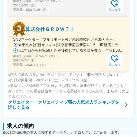
掲載予定期間：
2026/6/25（木）
〜
2026/9/23（水）
気になる
更新日：
2026/7/10（金）
株式会社ＧＲＯＷＴＨ
SNSマーケター／フルリモート可／未経験歓迎／月35万円～！
★東京本社(新オフィス)東京都新宿区新宿4-1-6 JR新宿ミライナタワー 18F★虎ノ門支社東京都港区虎ノ門4-1-28 虎ノ門タワーズオフィス 19F★丸の内支社東京都千代田区丸の内1-9-2グラントウキョウサウスタワー11階★銀座支社東京都中央区銀座7丁目13番6号★渋谷支社東京都渋谷区渋谷2-21-1 渋谷ヒカリエ 33F★名古屋支社愛知県名古屋市中村区名駅3丁目28-12★大阪支社大阪府大阪市西区西本町1-4-1オリックス本町ビル 4階★福岡支社福岡県福岡市博多区祇園町8-13 第一プリンスビル内 The Company 2階★＊ 新オフィス移転（東京本社）に伴い増員 ＊★本社が新宿駅直結のミライナタワー18階に移転！共有ラウンジでのリフレッシュやフリードリンクもあります！オシャレな環境で働くことが体現できるので、飽きのないビジネスライフを送れることは間違いナシです♪
☆1年目から月収50万円を獲得している社員多数☆ 年収1,080万円／29歳／前職：不動産営業
掲載予定期間：
2026/7/2（木）
〜
2026/9/30（水）
気になる
更新日：
2026/7/8（水）
※求人応募数の多い順にランキングしています（非公開求人は除く）。
※集計対象期間：2026/8/1（土）～2026/8/7（金）
※事情により掲載終了予定日よりも前に求人募集が終了していることもご
ざいます。その場合は当サイトから応募はできませんので、あらかじめご
了承ください。
クリエイター・クリエイティブ職
の人気求人ランキングを
詳しく見る
求人の傾向
dodaに掲載中の求人に関するデータを、カテゴリごとにご紹介します。