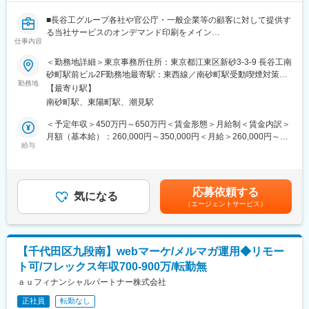
■長谷工グループ各社や官公庁・一般企業等の顧客に対して提供す
る当社サービスのオンデマンド印刷をメイン
仕事内容
とした印刷物全般の制作進行において、課題特定・DTPオペレ
ーターへの業務設計・効率化をお任せします。
＜勤務地詳細＞東京事務所住所：東京都江東区新砂3-3-9 長谷工南
■受注した印刷物（冊子/POP/大判ポスター/等）の制作工程をオペ
砂町駅前ビル2F勤務地最寄駅：東西線／南砂町駅受動喫煙対策：
レーターへの業務落とし込み
勤務地
屋内全面禁煙変更の範囲：会社の定める事業所
【最寄り駅】
※各案件の制作進行はDTPオペレーターが担当
南砂町駅、東陽町駅、潮見駅
■日々の業務や印刷エラー発生時における技術面での課題特定・業
務効率化フォロー
＜予定年収＞450万円～650万円＜賃金形態＞月給制＜賃金内訳＞
■型にはまらない業務であり、今まで培ってきた印刷技術の知識を
月額（基本給）：260,000円～350,000円＜月給＞260,000円～
存分に発揮いただき、
給与
350,000円＜昇給有無＞有＜残業手当＞有＜給与補足＞■賞与あ
世界でたったひとつの印刷物をクライアントへお届けできる大
り：年2回（6月・12月）■昇給あり：年1回（4月）賃金はあくま
変やりがいのあるポジションです。
でも目安の金額であり、選考を通じて上下する可能性がありま
す。月給(月額)は固定手当を含めた表記です。
応募依頼する
変更の範囲：会社の定める業務
気になる
（エージェントサービス）
【千代田区九段南】webマーケ/メルマガ運用◆リモー
ト可/フレックス年収700-900万/転勤無
ａｕフィナンシャルパートナー株式会社
正社員
転勤なし