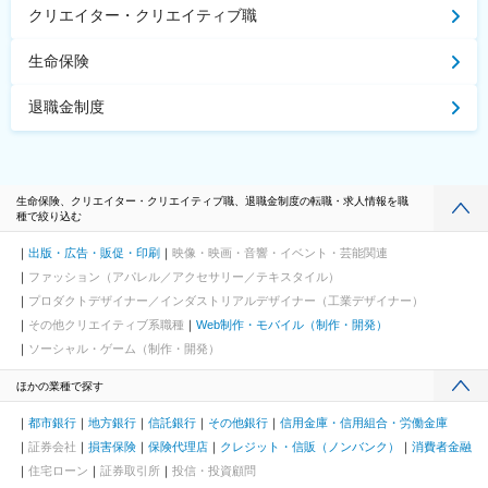
クリエイター・クリエイティブ職
生命保険
退職金制度
生命保険、クリエイター・クリエイティブ職、退職金制度の転職・求人情報を職
種で絞り込む
出版・広告・販促・印刷
映像・映画・音響・イベント・芸能関連
ファッション（アパレル／アクセサリー／テキスタイル）
プロダクトデザイナー／インダストリアルデザイナー（工業デザイナー）
その他クリエイティブ系職種
Web制作・モバイル（制作・開発）
ソーシャル・ゲーム（制作・開発）
ほかの業種で探す
都市銀行
地方銀行
信託銀行
その他銀行
信用金庫・信用組合・労働金庫
証券会社
損害保険
保険代理店
クレジット・信販（ノンバンク）
消費者金融
住宅ローン
証券取引所
投信・投資顧問