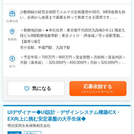
少数精鋭の経営企画部でメルマガ企画運用やSEO、WEB改善を担
い、企画から改善まで裁量を持って推進できる環境です。
仕事内容
■職務内容：
【業務内容】
＜勤務地詳細＞★本社住所：東京都千代田区九段南3-8-11 飛栄九
企画発案、先導役として、自ら課題を見つけ主体的に行動頂き、
段ビル9階勤務地最寄駅：東京メトロ・JR各線／市ヶ谷駅受動喫
裁量を持って業務を担当いただきます。
勤務地
煙対策：敷地内喫煙可能場所あり変更の範囲：会社の定める事業
【最寄り駅】
＜具体的には例＞
所（リモートワーク含む）
市ケ谷駅、半蔵門駅、九段下駅
・自社顧客／見込顧客に対するメルマガ配信の企画／運用／改善
・WEBページ改善／コンテンツ企画
＜予定年収＞700万円～900万円＜賃金形態＞月給制＜賃金内訳＞
・SEO対策推進
月額（基本給）：320,000円～450,000円＜月給＞320,000円～
■業務の魅力
給与
450,000円＜昇給有無＞有＜残業手当＞有＜給与補足＞ご年収は
少数精鋭の組織のため小回りが利き、スピード感をもって業務に
ご経験を鑑みて決定します。■昇給：年1回■賞与：年2回■諸手
取り組むことが出来ます。
当：通勤手当/残業手当賃金はあくまでも目安の金額であり、選考
一人ひとりの裁量も大きく様々なことにチャレンジ出来る環境が
を通じて上下する可能性があります。月給(月額)は固定手当を含め
応募依頼する
あります。
気になる
た表記です。
（エージェントサービス）
これから強化していくポジションであり、初期のフェーズのた
め、中核となって業務にあたることが出来ます。
ワンフロアで経営者との距離が近く決裁もスピード感をもって業
務を進めることが出来ます。
UIデザイナー◆UI設計・デザインシステム構築/CX・
スタートメンバーとなり一から業務に携わることができます。
EX向上に挑む安定基盤の大手生保◆
■組織構成：
3名（部長：1名 アシスタントマネージャー：1名 スタッフ1
明治安田生命保険相互会社
名）
その他
転勤なし