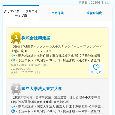
らず、部門を超えて、活発に、新たな挑戦を行い、自らの経験や
更新日：
2026/8/8（土）
向上にもつなげていくことが出来ます。
クリエイター・クリエイ
・ダイレクトマーケティングだからこそ、自らが手掛けた広告や
生命保険
退職金制度
ティブ職
施策の結果がすぐに数字となって表れ、PDCAを高速で回すこと
が出来る、やりがいのある業務です。
■当求人の魅力ポイント：
・日本生命保険という強固な安定基盤を持ち、また一方で戦略子
株式会社湖池屋
会社という位置づけから、積極的な事業展開を行うことができま
す。
【板橋】WEBディレクター◇大手スナックメーカー/スタンダード
・2019年に開業後、急成長中の会社にて、業務を通じて会社とと
上場/在宅可・フルフレックス
もに成長することができます。
＜勤務地詳細＞本社住所：東京都板橋区成増5-9-7 勤務地最寄駅：東武東上線／成増駅受動喫煙対策：屋内全面禁煙変更の範囲：会社の定める事業所
・本社勤務（転勤なし）のため、安定して就業することができま
＜予定年収＞500万円～700万円＜賃金形態＞月給制＜賃金内訳＞月額（基本給）：279,000円～378,900円＜月給＞279,000円～378,900円＜昇給有無＞有＜残業手当＞有＜給与補足＞※経験・スキルを考慮の上、決定いたします。■昇給：年1回■賞与：年2回（計5ヶ月分相当※昨年実績）賃金はあくまでも目安の金額であり、選考を通じて上下する可能性があります。月給(月額)は固定手当を含めた表記です。
す。
掲載予定期間：
2026/7/23（木）
〜
・新しい価値創造に向け、新商品の開発やお客様へのサービスを
2026/10/21（水）
拡充することはもちろん、会社成長を支える従業員の皆さんに対
気になる
更新日：
2026/7/23（木）
しても、前向きに働いていただけるような制度の拡充に積極的に
取り組んでいます。
・今までの金融機関にない、フラットな社風、働きやすさを追求
国立大学法人東京大学
したオープンでカジュアルなオフィス環境を設けており、現在の
会社の急成長を後押ししています。
【東京大学松尾・岩澤研究室】講座運営・進行管理等◆大学職員・
研修企画/運営経験者歓迎◆週3在宅勤務可
変更の範囲：無
＜勤務地詳細＞国立大学法人 東京大学 工学系研究科 松尾研究室住所：東京都文京区本郷7-3-1 工学部２号館/９号館受動喫煙対策：敷地内喫煙可能場所あり変更の範囲：会社の定める事業所（リモートワーク含む）
＜予定年収＞400万円～500万円＜賃金形態＞年俸制＜賃金内訳＞年額（基本給）：3,800,000円～5,000,000円＜月額＞316,666円～416,666円（12分割）＜昇給有無＞有＜残業手当＞有＜給与補足＞※資格、能力、経験に応じて決定します。・昇給：年1回（査定あり）・残業代は実施分、１分単位で支給賃金はあくまでも目安の金額であり、選考を通じて上下する可能性があります。月給(月額)は固定手当を含めた表記です。