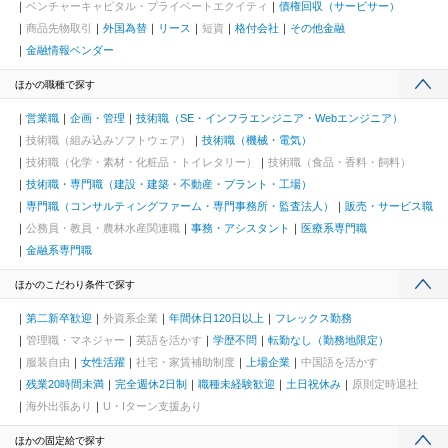
ベンチャーキャピタル・プライベートエクイティ
債権回収（サービサー）
商品先物取引
外国為替
リース
短資
格付会社
その他金融
金融情報ベンダー
ほかの職種で探す
営業職
企画・管理
技術職（SE・インフラエンジニア・Webエンジニア）
技術職（組み込みソフトウェア）
技術職（機械・電気）
技術職（化学・素材・化粧品・トイレタリー）
技術職（食品・香料・飼料）
技術職・専門職（建設・建築・不動産・プラント・工場）
専門職（コンサルティングファーム・専門事務所・監査法人）
販売・サービス職
公務員・教員・農林水産関連職
事務・アシスタント
医療系専門職
金融系専門職
ほかのこだわり条件で探す
第二新卒歓迎
外資系企業
年間休日120日以上
フレックス勤務
管理職・マネジャー
英語を活かす
学歴不問
転勤なし（勤務地限定）
服装自由
女性活躍
社宅・家賃補助制度
上場企業
中国語を活かす
残業20時間未満
完全週休2日制
職種未経験歓迎
土日祝休み
原則定時退社
海外出張あり
U・Iターン支援あり
ほかの固定給で探す