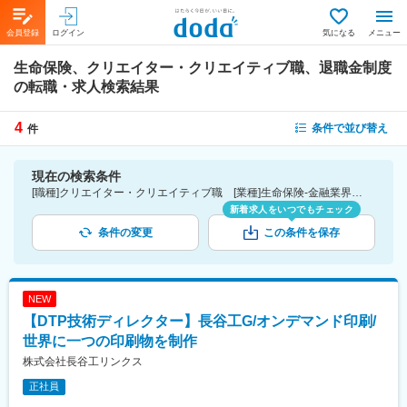
会員登録
ログイン
気になる
メニュー
生命保険、クリエイター・クリエイティブ職、退職金制度
の転職・求人検索結果
4
条件で並び替え
件
現在の検索条件
[職種]クリエイター・クリエイティブ職 [業種]生命保険-金融業界 [詳細条件](待遇・福利厚生)退職金制度
新着求人をいつでもチェック
条件の変更
この条件を保存
NEW
【DTP技術ディレクター】長谷工G/オンデマンド印刷/
世界に一つの印刷物を制作
株式会社長谷工リンクス
正社員