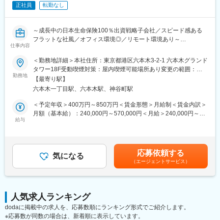
正社員
転勤なし
発を進めていますが、経験者の採用や内部育成によるデザイン開
発の内製化にも並行して取り組んでおり、いっそうの内製化推進
や全社的なデザインへの理解・浸透を牽引していく核となるデザ
～成長中の日本生命保険100％出資戦略子会社／スピード感ある
イナーを求めています。
フラットな社風／オフィス環境◎／リモート環境あり～
■部署・業務の特徴：
仕事内容
当社の経営計画に基づき、ＡＩ等の先端技術を活用した全社横断
■業務内容：
＜勤務地詳細＞本社住所：東京都港区六本木3-2-1 六本木グランド
的な業務変革を行なう専担組織として、2025年度より新設された
主に広告宣伝における制作領域の仕事を担当いただきます。細か
タワー18F受動喫煙対策：屋内喫煙可能場所あり変更の範囲：会
組織です。若手を中心とした20代から50代までの幅広い年次の
な校閲作業や、ファイリングなど基礎的な業務から、各種制作物
勤務地
社の定める事業所（リモートワーク含む）
100名ほどのメンバーによって構成され、外部パートナー企業の
【最寄り駅】
の企画～制作まで、幅広い領域でのスキルをお持ちの方を歓迎し
伴走型支援のもと、各案件の業務実装に向けた検討・開発（モノ
六本木一丁目駅、六本木駅、神谷町駅
ております。
づくり）と、検討・開発プロセスを通じた実践的な人材育成（ヒ
＜予定年収＞400万円～850万円＜賃金形態＞月給制＜賃金内訳＞
トづくり）に包括的・一体的に取り組んでいます。また、配属予
【業務詳細】
月額（基本給）：240,000円～570,000円＜月給＞240,000円～
定のチームでは、わかりやすく使いやすいアプリケーション等の
・新聞広告やTVCMなどの制作（企画、広告代理店への発注、校
給与
570,000円＜昇給有無＞有＜残業手当＞有＜給与補足＞※上記年収
開発に向けたUX・UIの設計に注力しています。
正、文書管理等）
は年2回の基本賞与、業績連動賞与を含む標準例。＜課長補佐クラ
・パンフレット、申込書などの各種帳票の制作
ス＞・月額（基本給）：30~40万円 ・固定残業手当：13~13万円
変更の範囲：会社の定める業務
・Webコンテンツの制作
（30時間／月）・月給：43～57万円※固定時間を超える労働を行
応募依頼する
気になる
った場合は手当を追加支給賃金はあくまでも目安の金額であり、
（エージェントサービス）
■当求人の特徴：
選考を通じて上下する可能性があります。月給(月額)は固定手当を
・生命保険の広告制作に関する業務で、事務作業も多くあります
含めた表記です。
が、自ら企画したり制作をディレクションしたりと自由度が高
く、幅広い業務、関心や興味のある業務を担当することが可能で
人気求人ランキング
す。
dodaに掲載中の求人を、応募数順にランキング形式でご紹介します。
・当社自体が新しい取り組みを推奨し、実際に多くの企画が走っ
※応募数が同数の場合は、新着順に表示しています。
ているベンチャー企業のような社風ですので、自らの部門のみな