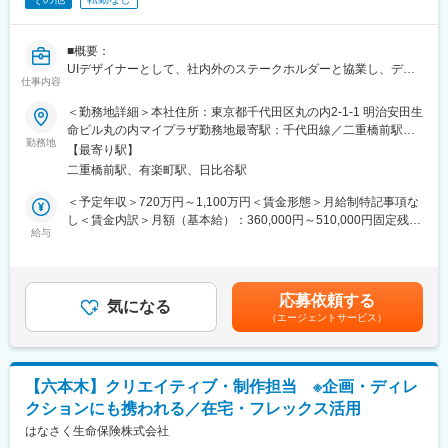
■同社について：
同社は、スマートフォンを通じお客さまの日常生活における決
済・金融サービスをより身近にする「スマートマネー構想」を、
■概要：
KDDIおよびauフィナンシャルホールディングスと共に推進するた
UIデザイナーとして、社内外のステークホルダーと協業し、デザ
め2019年に設立されました。従来はオンラインを中心にサービス
仕事内容
インシステムの構築に加え、全社展開および理解浸透等を中心に
を提供してきましたが、オフラインでの顧客接点を持つことでよ
担っていただきます。
＜勤務地詳細＞本社住所：東京都千代田区丸の内2-1-1 明治安田生
り多くの方にスマホ金融の魅力をお届けすることを目的としてい
■業務内容：
命ビル丸の内マイプラザ勤務地最寄駅：千代田線／二重橋前駅受
ます。お金のプロであるファイナンシャルプランナーがお客様一
・ユーザー体験の向上に資する、プロダクトのUIコンポーネン
勤務地
動喫煙対策：敷地内全面禁煙変更の範囲：会社の定める事業所
人一人にオーダーメイドのマネープランを作成し、お金に関する
【最寄り駅】
ト・ビジュアル・インタラクションの設計・制作や、デザインシ
（リモートワーク含む）
不安を解消する「家計見直し相談」というサービスを提供してお
二重橋前駅、有楽町駅、日比谷駅
ステムの運用・改善によるプロダクト品質の向上
ります。auショップ・スマートフォンを起点に、ファイナンシャ
・Webサイトやアプリケーションのデザイン素材の作成、ワイヤ
＜予定年収＞720万円～1,100万円＜賃金形態＞月給制特記事項な
ルプランナーと共にお客様一人ひとりに合わせた金融商品・サー
ーフレームやUIプロトタイプの作成・提供
し＜賃金内訳＞月額（基本給）：360,000円～510,000円固定残業
ビスのご提案をしている成長企業です。
・デザインレビューやデザイン調整による、一貫性のあるデザイ
給与
手当/月：130,000円～180,000円（固定残業時間45時間0分/月）
■キャリアパス
ンの維持
超過した時間外労働の残業手当は追加支給＜月給＞490,000円～
現在は出向者が多い環境ですが、今後は直接雇用の正社員が会社
■募集背景：
690,000円（一律手当を含む）＜昇給有無＞有＜残業手当＞有＜
の中心となり会社の経営や組織パフォーマンスを最大化すること
デジタル技術が急速に進展するなか、当社では、「人とデジタル
給与補足＞※業務効率化加算給は、45時間相当分として支給いた
を目指しています。成果と挑戦を評価し、定期的な1on1を通じて
応募依頼する
の効果的な融合」を当社らしいＤＸの考え方として、3つの取組方
気になる
します。※上記時間を超えた分については別途支給いたします。賃
ゴールの達成と成長を支援いたします。
（エージェントサービス）
針－「異次元の効率化・高度化 」・「お客さまとのコミュニケー
金はあくまでも目安の金額であり、選考を通じて上下する可能性
■働く環境
ションの革新」・「ＤＸ戦略の推進態勢のいっそうの強化」－の
があります。月給(月額)は固定手当を含めた表記です。
在宅勤務やフレックスタイム制を活用して柔軟な勤務がしやすい
もとでＤＸ戦略を推進しています。
環境です。
また、デザイン開発組織では、「人とデジタルの融合で、お客さ
年次有給休暇については、全休・半休・時間休など柔軟な利用制
【六本木】クリエイティブ・制作担当 ※企画・ディレ
まに、いつでも、しなやかに寄り添う」というＵＸコンセプトの
度あります。
クションにも携われる／在宅・フレックス活用
もと、お客さま・従業員を軸に、一貫性ある体験を実現するため
のデザイン開発に取り組んでいます。
はなさく生命保険株式会社
変更の範囲：会社の定める業務
現在は外部パートナー企業のデザイナーに協力いただきながら開