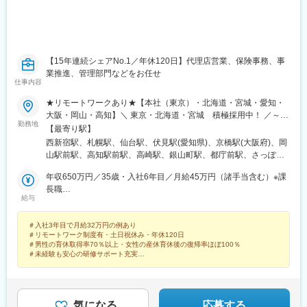
【15年連続シェアNo.1／年休120日】代理店営業、保険事務、事
業推進、管理部門などをお任せ
仕事内容
★リモートワークあり★【本社（東京）・北海道・宮城・愛知・
大阪・岡山・高知】＼ 東京・北海道・宮城 積極採用中！ ／～転
勤務地
勤の有無を選択可能～●全国型（転居を伴う異動あり）とエリア型
【最寄り駅】
（転居を伴う異動なし）の2つの働き方があります。 ご希望をお
西新宿駅、札幌駅、仙台駅、伏見駅(愛知県)、京橋駅(大阪府)、岡
伝えください。●勤務地の希望を考慮します。U・Iターン歓迎！！
山駅前駅、高知駅前駅、高崎駅、銀山町駅、都庁前駅、さっぽろ
＜配属エリア＞東京本社／東京都新宿区 ★積極採用中★北海道支
駅、仙台駅(地下鉄)、国際センター駅、大阪ビジネスパーク駅、西
店／北海道札幌市 ★積極採用中★東北支店／宮城県仙台市宮城野
年収650万円／35歳・入社6年目／月給45万円（諸手当含む）※課
川緑道公園駅、高知駅、稲荷町駅(広島県)、中野坂上駅、北１２条
区★積極採用中★中部支店／愛知県名古屋市中区近畿支店／大阪
長職
駅、宮城野通駅、丸の内駅(愛知県)、大阪城公園駅、田町駅(岡山
給与
府大阪市中央区 中四国支店／岡山県岡山市北区高知オフィス／高
年収450万円／28歳・入社3年目／月給32万円（諸手当含む）
県)、高知橋駅、胡町駅
知県高知市※以下営業所においても営業職を積極募集中！※高崎営
＃入社3年目で月給32万円の例あり
業所（群馬県）、広島営業所（広島県）●受動喫煙対策：あり
＃リモートワーク制度有・土日祝休み・年休120日
＃男性の育休取得率70％以上・女性の産休育休後の復帰率ほぼ100％
＃未経験も安心の研修サポート充実
＃東証プライム上場企業グループ
＃15年連続シェアNo.1
気になる
応募する