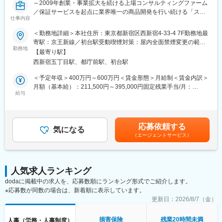
～2009年創業・事業拡大を続ける上場コンサルティングファーム
／保証サービスを起点に業界唯一の商品開発を行い続ける「スト
仕事内容
ックビジネスコンサルティング」のパイオニア～
＜勤務地詳細＞本社住所：東京都新宿区西新宿4-33-4 7F勤務地最
■業務概要、募集背景：
寄駅：京王新線／初台駅受動喫煙対策：屋内全面禁煙変更の範
上場コンサルティングファームとして第二創業期を迎えた当社の
勤務地
囲：会社の定める事業所
【最寄り駅】
「守りの要」として、従業員が安心して働ける基盤を支える労務
西新宿五丁目駅、都庁前駅、初台駅
全般をお任せします。
現在は既存メンバーが他業務と兼務しながら運用していますが、
＜予定年収＞400万円～600万円＜賃金形態＞月給制＜賃金内訳＞
組織の拡大に伴い、専任担当として定例業務の「安定稼働」と
月額（基本給）：211,500円～395,000円固定残業手当/月：
「仕組み化」を推進していただくことを期待しています。
給与
74,500円～200,000円（固定残業時間45時間0分/月）超過した時
間外労働の残業手当は追加支給＜月給＞286,000円～595,000円
■業務詳細
（一律手当を含む）＜昇給有無＞有＜残業手当＞有＜給与補足＞※
・ 勤怠管理および給与計算のディレクション：
経験・ご年齢に応じ決定致します。※45時間／月超える時間外労
応募依頼する
外部社労士と連携し、勤怠データの集計・チェック、制度に基づ
気になる
働が発生した場合の手当は全額支給致します。■昇給：年1回■賞
（エージェントサービス）
いた適切な情報の受け渡し
与：年1回賃金はあくまでも目安の金額であり、選考を通じて上下
する可能性があります。月給(月額)は固定手当を含めた表記です。
・従業員の情報管理：
入退社、転居、家族構成の変化に伴う属性変更への対応、申請承
人気求人ランキング
認、各種書類の作成・管理
dodaに掲載中の求人を、応募数順にランキング形式でご紹介します。
※応募数が同数の場合は、新着順に表示しています。
・有期雇用（契約社員・アルバイト）の契約管理：
更新時期の管理や契約締結など、雇用形態に応じた適切な管理体
更新日：
2026/8/7（金）
制の運用
損害保険
残業20時間未満
人事（労務・人事制度）