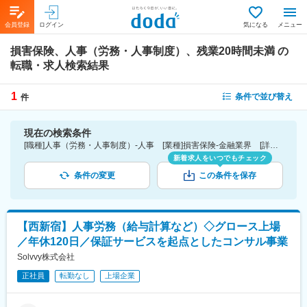
会員登録
ログイン
気になる
メニュー
損害保険、人事（労務・人事制度）、残業20時間未満
の
転職・求人検索結果
1
条件で並び替え
件
現在の検索条件
[職種]人事（労務・人事制度）-人事 [業種]損害保険-金融業界 [詳細条件](休日・働き方)残業20時間未満
新着求人をいつでもチェック
条件の変更
この条件を保存
【西新宿】人事労務（給与計算など）◇グロース上場
／年休120日／保証サービスを起点としたコンサル事業
Solvvy株式会社
正社員
転勤なし
上場企業