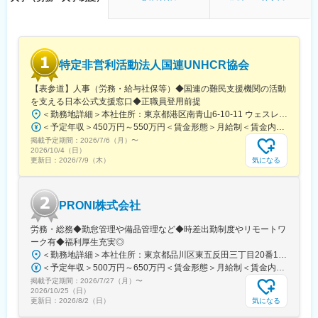
☆メイン業務は従業員の情報変動への対応です。月単位・年単位
のサイクル（給与支給や年末調整など）が明確なため、自らスケ
ジュールをコントロールして業務に取り組める環境です。
☆給与・社保・労働衛生はもちろん、企業年金や株式報酬関連な
特定非営利活動法人国連UNHCR協会
ど当部門で扱う領域は非常に多岐にわたります。上場企業ならで
はの広範なキャリアパスで一生ものの専門知識を身に付けること
【表参道】人事（労務・給与社保等）◆国連の難民支援機関の活動
が出来ます。
を支える日本公式支援窓口◆正職員登用前提
＜勤務地詳細＞本社住所：東京都港区南青山6-10-11 ウェスレーセンター3F勤務地最寄駅：地下鉄各線／表参道駅受動喫煙対策：屋内全面禁煙変更の範囲：会社の定める事業所（リモートワーク含む）
■働く環境：
＜予定年収＞450万円～550万円＜賃金形態＞月給制＜賃金内訳＞月額（基本給）：340,000円～420,000円＜月給＞340,000円～420,000円＜昇給有無＞有＜残業手当＞有＜給与補足＞※能力・経験によって決定します。■賞与あり（業績評価に応じて支給）賃金はあくまでも目安の金額であり、選考を通じて上下する可能性があります。月給(月額)は固定手当を含めた表記です。
・基本出社前提で対面でのコミュニケーションを取りながら業務
掲載予定期間：
2026/7/6（月）
〜
を進めていただきます。
2026/10/4（日）
・残業：平均18.5時間
気になる
更新日：
2026/7/9（木）
■企業の特徴:
2009年、当時業界初であった住宅設備の延長保証サービスの開
PRONI株式会社
発・発売を皮切りに、電子マネーサービス、BPO事業(再エ
ネ/GIGAスクール等)、サブスク型建物サービスなど、オンリーワ
労務・総務◆勤怠管理や備品管理など◆時差出勤制度やリモートワ
ンにこだわりサービス開発を行い、業界内で確固たる地位を築い
ーク有◆福利厚生充実◎
ています。
＜勤務地詳細＞本社住所：東京都品川区東五反田三丁目20番14号 住友不動産高輪パークタワー12F・18F勤務地最寄駅：JR線・都営浅草線・東急池上線／五反田駅受動喫煙対策：屋内喫煙可能場所あり変更の範囲：会社の定める事業所（リモートワーク含む）
業績としては、創業以来14期連続増収/直近5期で売上2.7倍、経常
＜予定年収＞500万円～650万円＜賃金形態＞月給制＜賃金内訳＞月額（基本給）：317,771円～413,102円固定残業手当/月：98,896円～128,565円（固定残業時間40時間0分/月）超過した時間外労働の残業手当は追加支給＜月給＞416,667円～541,667円（一律手当を含む）＜昇給有無＞有＜残業手当＞有＜給与補足＞経験・スキルに応じて決定成果に応じた個人賞与制度あり（半期ごと）賃金はあくまでも目安の金額であり、選考を通じて上下する可能性があります。月給(月額)は固定手当を含めた表記です。
利益8.2倍となっています。長期保証契約の着実な獲得により、安
掲載予定期間：
2026/7/27（月）
〜
定収益を見込めるビジネスモデルで、財務基盤は強固です。
2026/10/25（日）
2024年11月にはシステム開発やコンサルティングを行う株式会社
気になる
更新日：
2026/8/2（日）
メディアシークと経営統合を行い、システム領域の強化にも取り