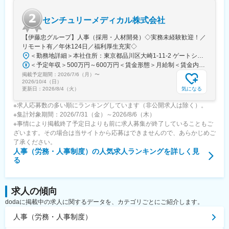
組んでいます。
センチュリーメディカル株式会社
変更の範囲：会社の定める業務
【伊藤忠グループ】人事（採用・人材開発）◇実務未経験歓迎！／
リモート有／年休124日／福利厚生充実◇
＜勤務地詳細＞本社住所：東京都品川区大崎1-11-2 ゲートシティ大崎イーストタワー22Ｆ勤務地最寄駅：JR山手線／大崎駅受動喫煙対策：屋内全面禁煙変更の範囲：会社の定める事業所（リモートワーク含む）
＜予定年収＞500万円～600万円＜賃金形態＞月給制＜賃金内訳＞月額（基本給）：300,000円～350,000円＜月給＞300,000円～350,000円＜昇給有無＞有＜残業手当＞有＜給与補足＞上記年収は、あくまで目安であり、前職・経験を考慮し検討させて頂きます。■昇給：あり■賞与：あり※会社業績と個人業績に応じて算定されます。賃金はあくまでも目安の金額であり、選考を通じて上下する可能性があります。月給(月額)は固定手当を含めた表記です。
掲載予定期間：
2026/7/6（月）
〜
2026/10/4（日）
気になる
更新日：
2026/8/4（火）
※求人応募数の多い順にランキングしています（非公開求人は除く）。
※集計対象期間：2026/7/31（金）～2026/8/6（木）
※事情により掲載終了予定日よりも前に求人募集が終了していることもご
ざいます。その場合は当サイトから応募はできませんので、あらかじめご
了承ください。
人事（労務・人事制度）
の人気求人ランキングを詳しく見
る
求人の傾向
dodaに掲載中の求人に関するデータを、カテゴリごとにご紹介します。
人事（労務・人事制度）