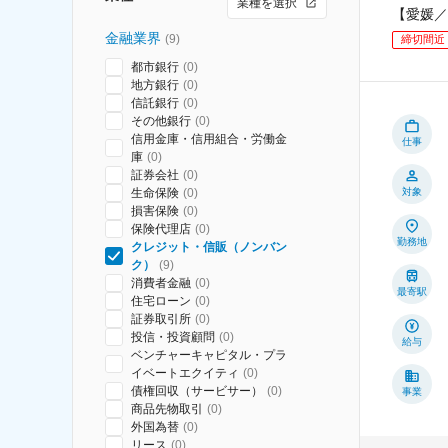
業種を選択
【愛媛／
金融業界
(
9
)
締切間近
都市銀行
(
0
)
地方銀行
(
0
)
信託銀行
(
0
)
その他銀行
(
0
)
信用金庫・信用組合・労働金
仕事
庫
(
0
)
証券会社
(
0
)
生命保険
(
0
)
対象
損害保険
(
0
)
保険代理店
(
0
)
勤務地
クレジット・信販（ノンバン
ク）
(
9
)
消費者金融
(
0
)
最寄駅
住宅ローン
(
0
)
証券取引所
(
0
)
投信・投資顧問
(
0
)
給与
ベンチャーキャピタル・プラ
イベートエクイティ
(
0
)
債権回収（サービサー）
(
0
)
事業
商品先物取引
(
0
)
外国為替
(
0
)
リース
(
0
)