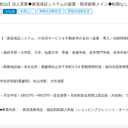
松山】法人営業◆家賃保証システムの提案・既存顧客メイン◆転勤なし・
転勤なし
職種未経験歓迎
業種未経験歓迎
正社員
【「家賃保証システム」や決済サービスを不動産仲介会社へ提案・導入／信頼関係構
＜最終学歴＞大学院、大学、短期大学、専修・各種学校、高等専門学校、高等学校
＜勤務地詳細＞本社住所：愛媛県松山市千舟町3-3-8 受動喫煙対策：屋内全面禁
市役所前駅(愛媛県)、松山市駅、大街道駅
＜予定年収＞380万円～480万円＜賃金形態＞月給制賃金形態は固定給（月給制）で
■事業内容：・家賃債務保証・個品割賦購入斡旋（ショッピングクレジット・オートク