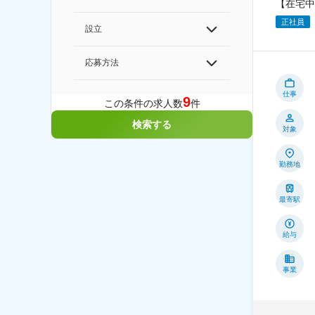
【在宅中
正社員
設立
応募方法
仕事
9
この条件の求人数
件
検索する
対象
勤務地
最寄駅
給与
事業