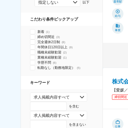
指定しない
最寄駅
以下
給与
こだわり条件ピックアップ
事業
新着
(
1
)
締め切間近
(
3
)
完全週休2日制
(
8
)
年間休日120日以上
(
9
)
職種未経験歓迎
(
2
)
業種未経験歓迎
(
1
)
学歴不問
(
6
)
転勤なし（勤務地限定）
(
5
)
株式
キーワード
【愛媛／
求人掲載内容すべて
締切間近
を含む
求人掲載内容すべて
を含まない
仕事