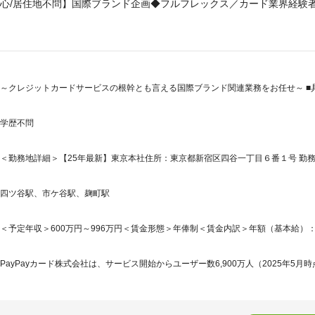
心/居住地不問】国際ブランド企画◆フルフレックス／カード業界経験
～クレジットカードサービスの根幹とも言える国際ブランド関連業務をお任せ～ ■
学歴不問
＜勤務地詳細＞【25年最新】東京本社住所：東京都新宿区四谷一丁目６番１号 勤務地
四ツ谷駅、市ケ谷駅、麹町駅
＜予定年収＞600万円～996万円＜賃金形態＞年俸制＜賃金内訳＞年額（基本給）：6,000,
PayPayカード株式会社は、サービス開始からユーザー数6,900万人（2025年5月時点