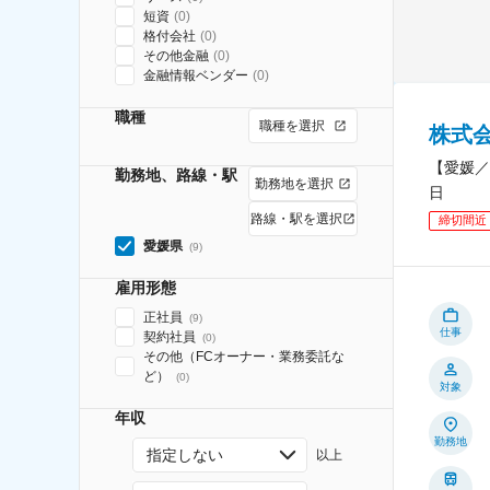
短資
(
0
)
格付会社
(
0
)
その他金融
(
0
)
金融情報ベンダー
(
0
)
職種
職種を選択
株式
【愛媛／
勤務地、路線・駅
勤務地を選択
日
路線・駅を選択
締切間近
愛媛県
(
9
)
雇用形態
正社員
(
9
)
仕事
契約社員
(
0
)
その他（FCオーナー・業務委託な
ど）
(
0
)
対象
年収
勤務地
指定しない
以上