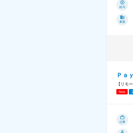
給与
事業
Ｐａ
【リモー
New
仕事