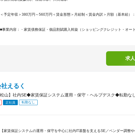
＜予定年収＞380万円～560万円＜賃金形態＞月給制＜賃金内訳＞月額（基本給）：250,0
■事業内容：・家賃債務保証・個品割賦購入斡旋（ショッピングクレジット・オートク
求人
会社えるく
松山】社内SE◆家賃保証システム運用・保守・ヘルプデスク◆転勤なし
転勤なし
正社員
【家賃保証システムの運用・保守を中心に社内IT基盤を支えるSE／ベンダー調整