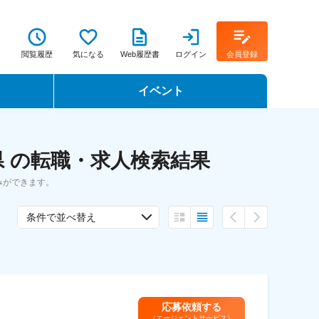
閲覧履歴
気になる
Web履歴書
ログイン
会員登録
イベント
転職イベント・転職セミナー
 の転職・求人検索結果
転職フェア
みができます。
転職セミナー動画
条件で並べ替え
応募依頼する
（エージェントサービス）