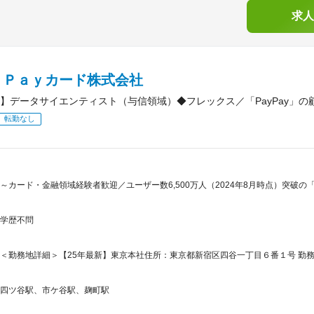
求人
ｙＰａｙカード株式会社
】データサイエンティスト（与信領域）◆フレックス／「PayPay」の
転勤なし
～カード・金融領域経験者歓迎／ユーザー数6,500万人（2024年8月時点）突破の「
学歴不問
＜勤務地詳細＞【25年最新】東京本社住所：東京都新宿区四谷一丁目６番１号 勤務地
四ツ谷駅、市ケ谷駅、麹町駅