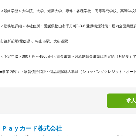
＜最終学歴＞大学院、大学、短期大学、専修・各種学校、高等専門学校、高等学校
＜勤務地詳細＞本社住所：愛媛県松山市千舟町3-3-8 受動喫煙対策：屋内全面禁
市役所前駅(愛媛県)、松山市駅、大街道駅
＜予定年収＞380万円～480万円＜賃金形態＞月給制賃金形態は固定給（月給制）で
■事業内容：・家賃債務保証・個品割賦購入斡旋（ショッピングクレジット・オートク
求人
ｙＰａｙカード株式会社