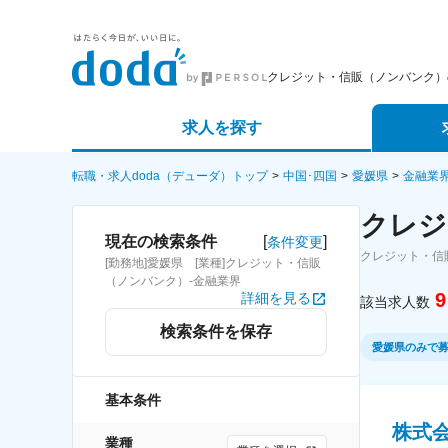
クレジット・信販（ノンバンク）
求人を探す
詳細条件から探す
エージェ
転職・求人doda（デューダ）トップ
中国･四国
愛媛県
金融業
クレジ
新着求人から探す
スカウト
[
]
現在の検索条件
条件変更
クレジット・信
[勤務地]愛媛県 [業種]クレジット・信販
求人特集から探す
パートナ
（ノンバンク）-金融業界
9
詳細を見る
該当求人数
検索条件を保存
愛媛県のみで
基本条件
株式
業種