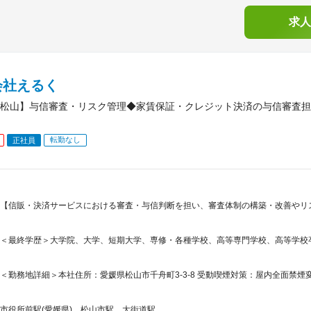
求人
会社えるく
松山】与信審査・リスク管理◆家賃保証・クレジット決済の与信審査担当
転勤なし
正社員
【信販・決済サービスにおける審査・与信判断を担い、審査体制の構築・改善やリ
＜最終学歴＞大学院、大学、短期大学、専修・各種学校、高等専門学校、高等学校
＜勤務地詳細＞本社住所：愛媛県松山市千舟町3-3-8 受動喫煙対策：屋内全面禁
市役所前駅(愛媛県)、松山市駅、大街道駅