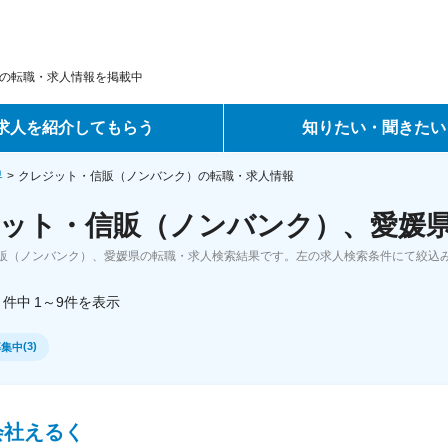
の転職・求人情報を掲載中
求人を紹介してもらう
知りたい・聞きたい
ントサービス
転職ノウハウ
界
クレジット・信販（ノンバンク）の転職・求人情報
ット・信販（ノンバンク）、愛媛県
サービス
データで見る転職
販（ノンバンク）、愛媛県の転職・求人検索結果です。左の求人検索条件にて絞込
ーエージェントサービス
コラム・インタビュー
件中
1～9
件
を表示
転職Q&A
(
3
)
募集中
会社えるく