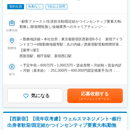
マネージャー職に就任して頂くことも想定しています。
契約社員
転勤なし
5名以上採用
■特徴・魅力：
（1）創業メンバーがプライベートバンク出身
~顧客ファースト/生涯担当制/固定給かつインセンティブ要素大/転
経験値が豊富にあることが強みです。金融と社会貢献を主要事業
勤無し/新規開拓無し/金融業界へのキャリアチェンジ~
に掲げており、お客様に評価をいただいています。
仕事内容
（2）トップダウンではない、フラットな社風
＜勤務地詳細＞本社住所：東京都新宿区西新宿6-5-1 新宿アイラ
定期的に営業戦略会議を開催し、成功事例の共有や、お客様の相
●生涯担当制
ンドタワー6階勤務地最寄駅：丸の内線／西新宿駅受動喫煙対策：
談事に対する解決案を様々な角度から全員で考え意見を出し合う
「顧客ファースト」を第一に顧客継続率99％を維持。既存のルー
勤務地
屋内全面禁煙変更の範囲：本文参照
という機会を設けています。ベンチャーだからこそできる様々な
【最寄り駅】
ルや常識にとらわれず、お客様の生涯に寄り添い最善の提案を追
組織づくりに携わることが出来ます。
西新宿駅、都庁前駅、新宿西口駅
求。
（3）交流関係の広がり
●自分自身で目標を決め業務を遂行
＜予定年収＞600万円～1,000万円＜賃金形態＞月給制＜賃金内訳
ビジネス会計人クラブに所属しているので、異業種交流会に参加
目標は会社が設定することなく期初に上司と相談の上、個人で設
＞月額（基本給）：251,300円～400,000円固定残業手当/月：
しネットワーク構築の機会を得ることができます。
定。ご自身が望む給与に合わせ目標設定が可能
給与
58,700円～100,000円（固定残業時間30時間0分/月）超過した時
（4）当社のビジョン
●固定給＋インセンティブ制度
間外労働の残業手当は追加支給＜月給＞310,000円～500,000円
・【金融 × フィランソロピー】の実現を目指し、寄付プラットフ
業界では珍しい固定給制度を導入。しかしながら、業績の分給与
（一律手当を含む）＜昇給有無＞有＜残業手当＞有＜給与補足＞■
ォーム「FUKUWAKE 」のサービスを始動しました。弊社ではお
に反映される制度を採用。
賞与実績:業績に応じて支給■給与備考：想定年収上限額はインセ
客様の経済的なゴールに向かって伴走させていただくのはもちろ
応募依頼する
※月収30万円の営業担当と月収50万円の担当が一定期間で仮に
気になる
ンティブ含めた想定金額です。賞与は売り上げに応じて支給。基
ん、お金には換えられない体験や喜びを味わっていただける場を
（エージェントサービス）
1,000万円売り上げた場合インセンティブ含めた給与は両者とも同
本給＋賞与＋インセンティブのため給与も安定しております賃金
提供できるように寄り添っています。
水準になります
はあくまでも目安の金額であり、選考を通じて上下する可能性が
・大切なお子様やお孫様により豊かな教育環境を整え、その機会
あります。月給(月額)は固定手当を含めた表記です。
を与えてあげたいというお客様の想いを実現するべくスイスボー
■業務内容
ディングスクールと連携しています。
【西新宿】【現年収考慮】ウェルスマネジメント~銀行
ＩＦＡ (Indepenndent Financial Advisor)法人という独立した立場
出身者歓迎/固定給かつインセンティブ要素大/転勤無
でお客様にとって最適なプランをご提案頂きます。提案内容は証
変更の範囲：会社の定める業務