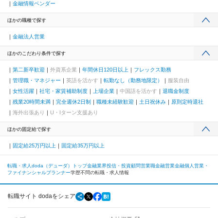
金融情報ベンダー
ほかの職種で探す
金融法人営業
ほかのこだわり条件で探す
第二新卒歓迎
外資系企業
年間休日120日以上
フレックス勤務
管理職・マネジャー
英語を活かす
転勤なし（勤務地限定）
服装自由
女性活躍
社宅・家賃補助制度
上場企業
中国語を活かす
退職金制度
残業20時間未満
完全週休2日制
職種未経験歓迎
土日祝休み
原則定時退社
海外出張あり
U・Iターン支援あり
ほかの固定給で探す
固定給25万円以上
固定給35万円以上
転職・求人doda（デューダ）トップ
金融業界
投信・投資顧問
営業職
金融営業
金融個人営業・
ファイナンシャルプランナー
学歴不問の転職・求人情報
転職サイト dodaをシェア