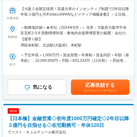
【大阪２名限定採用！高還元率のインセンティブ制度で2年目以降
年収３億円も可/ForbesJAPANなどメディア掲載多数】～土日祝
仕事内容
休・残業原則無・ノルマ無～
＜勤務地詳細＞★本社（2024年9月～）住所：大阪府大阪市中央
＜当社について＞
区瓦町2-5-8 受動喫煙対策：敷地内全面禁煙変更の範囲：会社の定
プライベートバンク発祥の地である、スイスに本店を構える金融
勤務地
める事業所（リモートワーク含む）
【最寄り駅】
機関で経験を積んだプライベートバンカーが創業した、ウェル
堺筋本町駅、北浜駅(大阪府)、本町駅
ス・マネジメントファームです。当社では寄付サービスなど新た
な事業を始め、富裕層のお客様のご資産の運用と財産の管理、保
＜予定年収＞1,000万円＜賃金形態＞年俸制＜賃金内訳＞年額（基
全、承継等、様々なご要望や課題に応じて、各専門家と協働しテ
本給）：10,000,000円＜月額＞833,333円（12分割）＜昇給有無
ーラーメイドのソリューションをご提案しております。
給与
＞無＜残業手当＞有＜給与補足＞初年度1000万円確定２年目以降
は固定給20万円+インセンティブとなります。（例：月収20万円
■業務詳細：
+インセンティブ800万円 年収1040万円）※インセンティブは収
当社のプライベートバンカー（IFA）として以下の業務をお任せし
益を獲得すればするほど増えていきます。詳細は面談時にお伝え
応募依頼する
たいと考えています。
気になる
します。賃金はあくまでも目安の金額であり、選考を通じて上下
（エージェントサービス）
＜具体的には＞
する可能性があります。月給(月額)は固定手当を含めた表記です。
・お客様の専任担当者として、資産運用、社会貢献、承継、次世
代教育等の総合的なアドバイスを行います。
・次世代、またその先を見据え、お客様ファミリーと社会がより
NEW
豊かになるよう、専門家と協働し、各プロジェクトの成功を牽引
【日本橋】金融営業◇初年度1000万円確定◇2年目以降
します。
・ビジョンミッションへの共感と実績を踏まえ、チームを束ねる
３億円を目指せる◇在宅勤務可・年休120日
マネージャー職に就任して頂くことも想定しています。
ヴァスト・キュルチュール株式会社