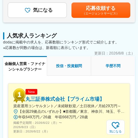
円）※インセンティブはビジョン・ミッションへの共感、実績に応
スを行い、次世代、またその先を見据え、専門家と協働し各プロ
「独立系ファイナンシャルアドバイザー」とも呼ばれる、金融ア
じて異なります。（賞与機会年３回）詳細は面談時にお伝えいた
応募依頼する
ジェクトの成功を牽引します。
気になる
ドバイザーの業態の一種です。既存の金融機関から独立している
します。賃金はあくまでも目安の金額であり、選考を通じて上下
（エージェントサービス）
※営業スタイル：電話・商談（外回り）
ため、中立的な立場で顧客の立場に立った金融アドバイスが可能
する可能性があります。月給(月額)は固定手当を含めた表記です。
【研修・サポート体制】
です。金融先進国では既に比率が高いポジションで、今後日本で
研修資料等を活用しながら、先輩プライベートバンカーが教育担
も高く評価される兆しがあり将来性があるビジネスです。
当としてつき、成長・活躍できるようOJTを実行していきます。
人気求人ランキング
新規開拓からアフターフォロー、独り立ちまでしっかりとサポー
変更の範囲：会社の定める業務
dodaに掲載中の求人を、応募数順にランキング形式でご紹介します。
トいたします。
※応募数が同数の場合は、新着順に表示しています。
【一人立ちの時期】
おおよそ２年程度を目安としておりますが、早い方だと半年で一
更新日：
2026/8/8（土）
人前として昇格し、現在もご活躍頂いております。
金融個人営業・ファイナ
【過去の入社者経歴】
投信・投資顧問
学歴不問
ンシャルプランナー
信金/メガバンク/地銀証券会社/中堅証券会社
■当社の特徴・魅力：
（1）創業メンバーがスイスのプライベートバンク出身
営業開始から約２年半で預かり資産残高約３２０億円突破。豊富
New
なノウハウと、交流ネットワークがあります。
丸三証券株式会社【プライム市場】
（2）トップダウンではない、フラットな社風
資産運用コンサルタント／未経験歓迎／土日祝休／月給29万円～
定期的に営業戦略会議を開催し、成功事例の共有や、お客様の相
【全国29拠点のいずれか】■首都圏／東京、神奈川、埼玉、千葉■関東／栃木、群馬■関西／大阪、兵庫、京都■中部／愛知■北信越／新潟■東北／福島■中四国／岡山、広島■九州／福岡※詳細住所は「勤務地一覧」からご確認いただけます※受動喫煙対策：屋内全面禁煙※U・Iターン支援あり（社宅制度など）★：総合職の募集━━━全国転勤を含む総合職での募集です。4年程度のサイクルで支店や部署を異動し、経験を積み重ねながらキャリアを進んでいきます。定例で行う上長との面談で「マネジメントを目指したい」「経験を活かして人事へキャリアチェンジしたい」などの希望を出すことが可能です。日頃から上司との距離も近く、個人の働きっぷりがよく見える環境。希望や適性、これからに対する期待などに応じて、最適な配属を行っています。◎社宅制度、引っ越し費用負担があり、生活の不安なく経験の幅を広げていただけます。
談事に対する解決案を様々な角度から全員で考え意見を出し合っ
年収649万円／26歳 年収668万円／28歳
ています。
掲載予定期間：
2026/6/22（月）
〜
（3）上を目指し続けられる環境
2026/8/23（日）
富裕層向けのプライベートバンクである当社は取扱金額も大きい
気になる
更新日：
2026/6/22（月）
ため、成果報酬で高収入を目指せます。