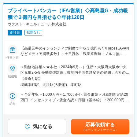
功を牽引します。
お客様へのより良い提案に集中いただけます。
※営業スタイル：電話・商談（外回り）
プライベートバンカー（IFA/営業）◇高島屋G・成功報
【研修・サポート体制】
（2）転勤無し！長期的にお客様のサポート可能
酬で３億円を目指せる◇年休120日
研修資料等を活用しながら、先輩プライベートバンカーが教育担
お客様の一生涯のパートナーになることで、短期的なアドバイス
当としてつき、成長・活躍できるようOJTを実行していきます。
ヴァスト・キュルチュール株式会社
ではなく、長期的な視点でアドバイスすることが可能です。
新規開拓からアフターフォローまでしっかりとサポートいたしま
正社員
転勤なし
す。
（3）チームコンサルを行うことで提案の質を均質化！様々な専門
【一人立ちの時期】
家の意見を取り入れた提案でお客様のお困りごとに伴走できる！
２年程度を目安としておりますが、早い方だと半年で一人前とし
【高還元率のインセンティブ制度で年収３億円も可/ForbesJAPAN
て昇格し、現在もご活躍頂いております。
などメディア掲載多数】～土日祝休・残業原則無・ノルマ無～
【過去の入社者経歴】
仕事内容
メガバンク/地銀証券会社/中堅証券会社/信金
＜当社について＞
＜勤務地詳細＞★本社（2024年9月～）住所：大阪府大阪市中央
プライベートバンク発祥の地である、スイスに本店を構える金融
区瓦町2-5-8 受動喫煙対策：敷地内全面禁煙変更の範囲：会社の定
■当社の特徴・魅力：
機関で経験を積んだプライベートバンカーが創業した、ウェル
勤務地
める事業所（リモートワーク含む）
（1）創業メンバーがスイスのプライベートバンク出身
【最寄り駅】
ス・マネジメントファームです。2024年６月に株式会社高島屋と
営業開始から約２年半で預かり資産残高約３２０億円突破。豊富
堺筋本町駅、北浜駅(大阪府)、本町駅
資本業務提携契約を交わし、国内唯一の「百貨店×プライベートバ
なノウハウと、交流ネットワークがあります。
ンク」サービスを開始するほか、より多様なサービスを開発・提
＜予定年収＞1,000万円～1,700万円＜賃金形態＞月給制固定給20
（2）トップダウンではない、フラットな社風
供していくことが可能となりました。
万円+インセンティブ＜賃金内訳＞月額（基本給）：200,000円＜
定期的に営業戦略会議を開催し、成功事例の共有や、お客様の相
給与
月給＞200,000円＜昇給有無＞無＜残業手当＞有＜給与補足＞固
談事に対する解決案を様々な角度から全員で考え意見を出し合っ
■業務詳細：
定給20万円+インセンティブ（例：月収20万円+インセンティブ
ています。
当社のプライベートバンカー（IFA）、そしてマネージャー候補と
800万円 年収1040万円）※インセンティブは収益を獲得すればす
（3）上を目指し続けられる環境
して以下の業務をお任せしたいと考えています。
るほど増えていきます。詳細は面談時にお伝えします。※こちらの
富裕層向けのプライベートバンクである当社は取扱金額も大きい
応募依頼する
＜具体的には＞
気になる
ポジションは成果報酬につき、実績次第では３億円以上も実現可
ため、成果報酬で高収入を目指せます。
（エージェントサービス）
・お客様の専任担当者として、資産運用、社会貢献、承継、次世
能です。賃金はあくまでも目安の金額であり、選考を通じて上下
代教育等の総合的なアドバイスを行います。