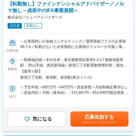
◆ 髙島屋との事業連携により、新たな営業スタイルへ ◆
【転勤無し】ファインナンシャルアドバイザー／ノル
当社の営業活動は、従来の新規開拓に加え、新たなステージへと
変更の範囲：会社の定める業務
マ無し～成長中のIFA事業展開～
進化しています。
この度、百貨店「髙島屋」と連携し、外商部門のお客様をご紹介
株式会社バリューアドバイザーズ
いただく制度がスタートしました。
正社員
転勤なし
これにより、質の高いお客様と安定した関係性を築く新たな営業
機会が生まれています。
契約等は営業担当者へ取り次ぎます。
～お客様想いの金融コンサルティング／運用実績プラスのお客様
ノルマはありませんが、自主的に目標を持って前向きに取り組ん
96.7％／転勤がないため長期的にお客様のフォローが可能／風通
でいただきます。
仕事内容
しの良い社風／ノルマ無し～
メイン担当ではありませんが、営業の副担当として事務面のサポ
＜勤務地詳細＞本社住所：東京都新宿区新宿4-3-17 勤務地最寄
ートをしつつ、要望も聞いてご案内もする業務です。
■業務概要
駅：JR山手線、西武新宿線／新宿三丁目駅受動喫煙対策：屋内全
当社のファインナンシャルアドバイザーとして、「お客様想いの
勤務地
面禁煙
■当社の特徴・魅力：
【最寄り駅】
金融コンサルティング」を行っていただきます。IFA制度と専門性
（1）創業メンバーがスイスのプライベートバンク出身
新宿三丁目駅、新宿駅、新宿駅(東京メトロ)
の高い仲間たちとともに、本当にお客様のためになるアドバイス
営業開始から約7年で預かり資産残高約900億円突破。豊富なノウ
ができる環境がございます。
＜予定年収＞600万円～840万円＜賃金形態＞月給制補足事項なし
ハウと、交流ネットワークがあります。
＜賃金内訳＞月額（基本給）：315,867円～453,400円固定残業手
（2）トップダウンではない、フラットな社風
・開拓活動：
給与
当/月：102,300円～146,600円（固定残業時間45時間0分/月）超
定期的に営業戦略会議を開催し、成功事例の共有や、お客様の相
当社セミナーにご参加されたお客様、提携先企業様からの紹介、
過した時間外労働の残業手当は追加支給＜月給＞418,167円～
談事に対する解決案を様々な角度から全員で考え意見を出し合っ
交流会からの紹介の3方向からの開拓活動となります。テレアポな
600,000円（一律手当を含む）＜昇給有無＞有＜残業手当＞有＜
ています。
どはほとんどありません。セミナーの満足度は95.3％、運用実績
給与補足＞※給与詳細は経験・能力・前職給与等を踏まえて決定賃
（3）上を目指し続けられる環境
応募依頼する
プラスのお客様96.7％です！
気になる
金はあくまでも目安の金額であり、選考を通じて上下する可能性
富裕層向けのプライベートバンクである当社は取扱金額も大きい
（エージェントサービス）
があります。月給(月額)は固定手当を含めた表記です。
ため、成果報酬で高収入を目指せます。
・お客様へのご提案：
お客様がなぜ運用したいのかをしっかりとヒアリングし、ご意向