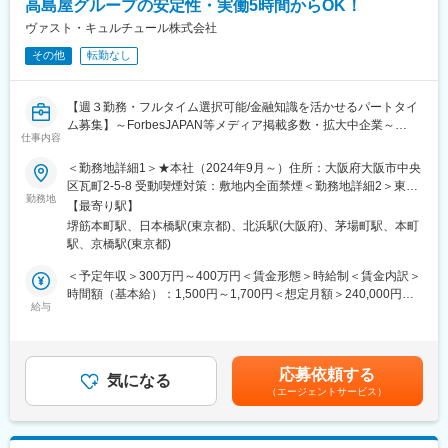
高島屋グループの安定性・実働5時間からOK！
トいたします。
変更の範囲：会社の定める業務
【一人立ちの時期】
ヴァスト・キュルチュール株式会社
おおよそ２年程度を目安としておりますが、早い方だと半年で一
その他
転勤なし
人前として昇格し、現在もご活躍頂いております。
【過去の入社者経歴】
信金/メガバンク/地銀証券会社/中堅証券会社
【週３勤務・フルタイム選択可能/金融知識を活かせるパートタイ
ム募集】～ForbesJAPAN等メディア掲載多数・拡大中企業～
■当社の特徴・魅力：
仕事内容
（1）創業メンバーがスイスのプライベートバンク出身
当社では「お金で困る人がいない世界」の実現を目指し、富裕層
＜勤務地詳細1＞★本社（2024年9月～）住所：大阪府大阪市中央
営業開始から約7年で預かり資産残高約900億円突破。豊富なノウ
のお客様に向けて資産運用、財産管理、承継等のコンサルティン
区瓦町2-5-8 受動喫煙対策：敷地内全面禁煙＜勤務地詳細2＞東京
ハウと、交流ネットワークがあります。
グを行い、社会全体の課題解決に取り組んでいます。
勤務地
オフィス住所：東京都中央区日本橋2-12-6 高島屋THビル北館勤務
（2）トップダウンではない、フラットな社風
【最寄り駅】
地最寄駅：日本橋駅受動喫煙対策：屋内全面禁煙変更の範囲：会
定期的に営業戦略会議を開催し、成功事例の共有や、お客様の相
堺筋本町駅、日本橋駅(東京都)、北浜駅(大阪府)、茅場町駅、本町
■業務内容：
社の定める事業所
談事に対する解決案を様々な角度から全員で考え意見を出し合っ
駅、京橋駅(東京都)
バンカーの‘副担当’の役割として、お客さまのライフプランのご提
ています。
案・金融商品のご案内を行います。
＜予定年収＞300万円～400万円＜賃金形態＞時給制＜賃金内訳＞
（3）上を目指し続けられる環境
＜具体的には＞
時間額（基本給）：1,500円～1,700円＜想定月額＞240,000円～
富裕層向けのプライベートバンクである当社は取扱金額も大きい
お客さまと営業担当者（バンカー）の‘橋渡し’の役割となる業務
給与
272,000円＜昇給有無＞無＜残業手当＞有＜給与補足＞・経験・
ため、成果報酬で高収入を目指せます。
を’副担当’としてお客さま先を訪問し、
条件に応じて月給制基本給252000円（時給1680円換算）のご相
ライフプランやご要望をお伺いし、お客様に合った金融商品のご
談も可能です。・会社業績に応じてインセンティブ支給の可能性
■IFAとは：
案内等を行います。
有賃金はあくまでも目安の金額であり、選考を通じて上下する可
「独立系ファイナンシャルアドバイザー」とも呼ばれる、金融ア
応募依頼する
※具体的には…投資信託、債券、外貨預金等各種商品のご案内、預
気になる
能性があります。月給(月額)は固定手当を含めた表記です。
ドバイザーの業態の一種です。既存の金融機関から独立している
（エージェントサービス）
金の期日管理、書類のお届け、用件の取次等。
ため、中立的な立場で顧客の立場に立った金融アドバイスが可能
※他、口座開設手続等、事務処理の対応も行います。
です。金融先進国では既に比率が高いポジションで、今後日本で
も高く評価される兆しがあり将来性があるビジネスです。