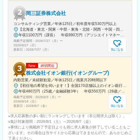
■IFAとは：
岡三証券株式会社
「独立系ファイナンシャルアドバイザー」とも呼ばれる、金融ア
ドバイザーの業態の一種です。既存の金融機関から独立している
コンサルティング営業／年休125日／初年度年収530万円以上
ため、中立的な立場で顧客の立場に立った金融アドバイスが可能
【北海道・東北・関東・中部・東海・北陸・関西・中国・四国・九州の各拠点へ配属】★全国型またはエリア店舗限定型を選択可能★全国型：各地に自社寮、借上げ社宅あり／エリア店舗限定型：自宅から通勤が難しい場合、住宅手当支給★U・Iターン歓迎【北海道・東北エリア】北海道、宮城県【関東エリア】東京都、茨城県、千葉県、埼玉県、神奈川県【中部・東海・北陸エリア】静岡県、岐阜県、愛知県、石川県、三重県【関西エリア】京都府、大阪府、奈良県、和歌山県、兵庫県【中国・四国エリア】岡山県、広島県、山口県、愛媛県【九州エリア】福岡県、熊本県※受動喫煙対策：屋内全面禁煙
です。金融先進国では既に比率が高いポジションで、今後日本で
年収1100万円（課長） 年収890万円（アソシエイトマネージャー）
も高く評価される兆しがあり将来性があるビジネスです。
掲載予定期間：
2026/7/27（月）
〜
2026/9/27（日）
変更の範囲：会社の定める業務
気になる
更新日：
2026/7/27（月）
締切間近
New
株式会社イオン銀行(イオングループ)
内勤営業／未経験歓迎／年休125日／残業月20時間以下
【初任地の希望を伺います！】全国170店舗以上のイオン銀行窓口【募集を行う地域】北海道、青森県、岩手県、宮城県、秋田県、山形県、茨城県、栃木県、群馬県、埼玉県、千葉県、東京都、神奈川県、新潟県、富山県、石川県、山梨県、岐阜県、長野県、静岡県、愛知県、三重県、滋賀県、京都府、大阪府、兵庫県、奈良県、和歌山県、岡山県、広島県、徳島県、香川県、愛媛県、高知県、福岡県、鹿児島県、宮崎県、沖縄県※U・Iターン歓迎 ご希望の働き方をお聞かせください。※総合職採用のため、将来的には全国転勤が発生する可能性がございます◎各店舗の詳細は当社HPをご覧ください！https://www.aeonbank.co.jp/branch/
年収480万円（25歳／金融経験3年） 年収550万円（28歳／金融経験5年）
掲載予定期間：
2026/8/3（月）
〜
2026/8/16（日）
気になる
更新日：
2026/8/7（金）
※求人応募数の多い順にランキングしています（非公開求人は除く）。
※集計対象期間：2026/8/1（土）～2026/8/7（金）
※事情により掲載終了予定日よりも前に求人募集が終了していることもご
ざいます。その場合は当サイトから応募はできませんので、あらかじめご
了承ください。