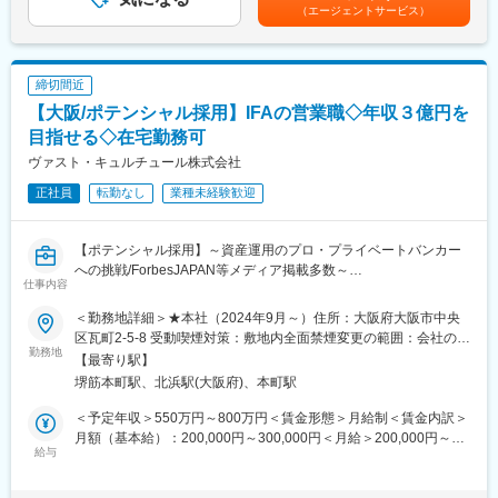
であり、選考を通じて上下する可能性があります。月給(月額)は固
「独立系ファイナンシャルアドバイザー」とも呼ばれる、金融ア
（エージェントサービス）
※営業スタイル：電話・商談（外回り）
定手当を含めた表記です。
ドバイザーの業態の一種です。既存の金融機関から独立している
【研修・サポート体制】
ため、中立的な立場で顧客の立場に立った金融アドバイスが可能
研修資料等を活用しながら、先輩プライベートバンカーが教育担
です。金融先進国では既に比率が高いポジションで、今後日本で
当としてつき、成長・活躍できるようOJTを実行していきます。
も高く評価される兆しがあり将来性があるビジネスです。
締切間近
新規開拓からアフターフォロー、独り立ちまでしっかりとサポー
【大阪/ポテンシャル採用】IFAの営業職◇年収３億円を
トいたします。
変更の範囲：会社の定める業務
【一人立ちの時期】
目指せる◇在宅勤務可
おおよそ２年程度を目安としておりますが、早い方だと半年で一
ヴァスト・キュルチュール株式会社
人前として昇格し、現在もご活躍頂いております。
正社員
転勤なし
業種未経験歓迎
【過去の入社者経歴】
信金/メガバンク/地銀証券会社/中堅証券会社
【ポテンシャル採用】～資産運用のプロ・プライベートバンカー
■当社の特徴・魅力：
への挑戦/ForbesJAPAN等メディア掲載多数～
（1）創業メンバーがスイスのプライベートバンク出身
仕事内容
営業開始から約２年半で預かり資産残高約３２０億円突破。豊富
当社では「お金で困る人がいない世界」の実現を目指し、富裕層
なノウハウと、交流ネットワークがあります。
＜勤務地詳細＞★本社（2024年9月～）住所：大阪府大阪市中央
のお客様に向けて資産運用、財産管理、承継等のコンサルティン
（2）トップダウンではない、フラットな社風
区瓦町2-5-8 受動喫煙対策：敷地内全面禁煙変更の範囲：会社の定
グを行い、社会全体の課題解決に取り組んでいます。
勤務地
定期的に営業戦略会議を開催し、成功事例の共有や、お客様の相
める事業所（リモートワーク含む）
【最寄り駅】
談事に対する解決案を様々な角度から全員で考え意見を出し合っ
堺筋本町駅、北浜駅(大阪府)、本町駅
■業務内容：
ています。
プライベートバンカー（資産運用アドバイザー）として以下の業
（3）上を目指し続けられる環境
＜予定年収＞550万円～800万円＜賃金形態＞月給制＜賃金内訳＞
務をお任せいたします。
富裕層向けのプライベートバンクである当社は取扱金額も大きい
月額（基本給）：200,000円～300,000円＜月給＞200,000円～
◇始めは税理士・会計士の先生方との打ち合わせから従事頂き、
給与
ため、成果報酬で高収入を目指せます。
300,000円＜昇給有無＞無＜残業手当＞有＜給与補足＞想定年収
少しずつ個人・法人のお客様をお任せいたします。
550万～（例：月収30万円+インセンティブ200万円 年収560万
◇資産運用、社会貢献、承継、次世代教育等の総合的なアドバイ
■IFAとは：