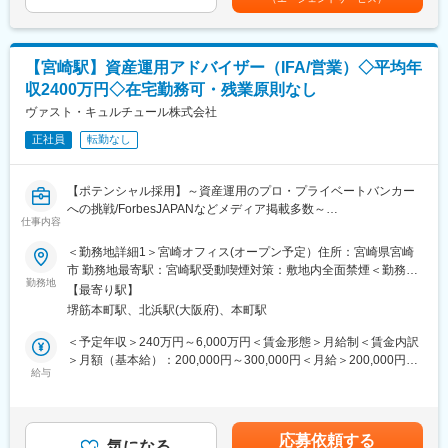
※営業スタイル：電話・商談（外回り）
する可能性があります。月給(月額)は固定手当を含めた表記です。
直近ではNECと資本提携をし、ますます事業拡大中です。今後、
【研修・サポート体制】
富裕層中心のアプローチのみならず、経営層である20代～30代に
研修資料等を活用しながら、先輩プライベートバンカーが教育担
も注力し、事業拡大を図っています。
当としてつき、成長・活躍できるようOJTを実行していきます。
【宮崎駅】資産運用アドバイザー（IFA/営業）◇平均年
新規開拓からアフターフォロー、独り立ちまでしっかりとサポー
変更の範囲：会社の定める業務
収2400万円◇在宅勤務可・残業原則なし
トいたします。
【一人立ちの時期】
ヴァスト・キュルチュール株式会社
おおよそ２年程度を目安としておりますが、早い方だと半年で一
正社員
転勤なし
人前として昇格し、現在もご活躍頂いております。
【過去の入社者経歴】
信金/メガバンク/地銀証券会社/中堅証券会社
【ポテンシャル採用】～資産運用のプロ・プライベートバンカー
への挑戦/ForbesJAPANなどメディア掲載多数～
■当社の特徴・魅力：
仕事内容
（1）創業メンバーがスイスのプライベートバンク出身
当社では「お金で困る人がいない世界」の実現を目指し、富裕層
＜勤務地詳細1＞宮崎オフィス(オープン予定）住所：宮崎県宮崎
営業開始から約２年半で預かり資産残高約３２０億円突破。豊富
のお客様に向けて資産運用、財産管理、承継等のコンサルティン
市 勤務地最寄駅：宮崎駅受動喫煙対策：敷地内全面禁煙＜勤務地
なノウハウと、交流ネットワークがあります。
グを行い、社会全体の課題解決に取り組んでいます。
勤務地
詳細2＞★本社（2024年9月～）住所：大阪府大阪市中央区瓦町2-
（2）トップダウンではない、フラットな社風
【最寄り駅】
5-8 受動喫煙対策：敷地内全面禁煙変更の範囲：会社の定める事
定期的に営業戦略会議を開催し、成功事例の共有や、お客様の相
堺筋本町駅、北浜駅(大阪府)、本町駅
■業務内容：
業所
談事に対する解決案を様々な角度から全員で考え意見を出し合っ
プライベートバンカー（資産運用アドバイザー）として以下の業
＜予定年収＞240万円～6,000万円＜賃金形態＞月給制＜賃金内訳
ています。
務をお任せいたします。
＞月額（基本給）：200,000円～300,000円＜月給＞200,000円～
（3）上を目指し続けられる環境
◇始めは税理士・会計士の先生方との打ち合わせから従事頂き、
給与
300,000円＜昇給有無＞無＜残業手当＞有＜給与補足＞■平均年
富裕層向けのプライベートバンクである当社は取扱金額も大きい
少しずつ個人・法人のお客様をお任せいたします。
収：2400万円※インセンティブは成果報酬型支給：預かり資産に
ため、成果報酬で高収入を目指せます。
◇資産運用、社会貢献、承継、次世代教育等の総合的なアドバイ
対する還元率で計算（下限還元率40％）（３・７・12月支給）※
スを行い、次世代、またその先を見据え、専門家と協働し各プロ
詳細は面談時にお伝えいたします。賃金はあくまでも目安の金額
■IFAとは：
応募依頼する
ジェクトの成功を牽引します。
気になる