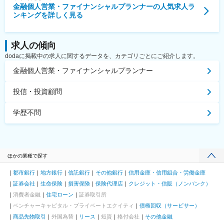
金融個人営業・ファイナンシャルプランナー
の人気求人ラ
ンキングを詳しく見る
求人の傾向
dodaに掲載中の求人に関するデータを、カテゴリごとにご紹介します。
金融個人営業・ファイナンシャルプランナー
投信・投資顧問
学歴不問
ほかの業種で探す
都市銀行
地方銀行
信託銀行
その他銀行
信用金庫・信用組合・労働金庫
証券会社
生命保険
損害保険
保険代理店
クレジット・信販（ノンバンク）
消費者金融
住宅ローン
証券取引所
ベンチャーキャピタル・プライベートエクイティ
債権回収（サービサー）
商品先物取引
外国為替
リース
短資
格付会社
その他金融