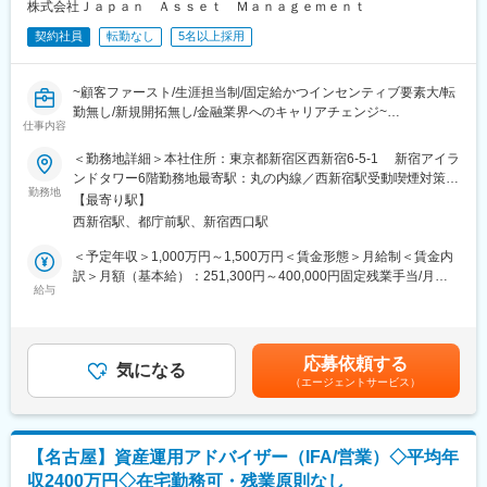
券だけでなく損害保険、生命保険、国内外不動産と幅広いソリュ
株式会社Ｊａｐａｎ Ａｓｓｅｔ Ｍａｎａｇｅｍｅｎｔ
ーションを用意し、資産運用だけでなくタックスマネジメントや
契約社員
転勤なし
5名以上採用
相続相談、事業承継ニーズ等のお客様の様々なニーズに対応。
短期的な金融商品の売買に終始するのではなく、二世代三世代に
わたってお客様をご担当頂きます。
~顧客ファースト/生涯担当制/固定給かつインセンティブ要素大/転
勤無し/新規開拓無し/金融業界へのキャリアチェンジ~
■企業魅力
仕事内容
創立5年で残高300億円に達した、独立系企業。『JAM WRAP』と
＜勤務地詳細＞本社住所：東京都新宿区西新宿6-5-1 新宿アイラ
いうアドバイザーがつく一任運用サービスを開始し、手数料も業
●生涯担当制
ンドタワー6階勤務地最寄駅：丸の内線／西新宿駅受動喫煙対策：
界最低水準の1％と他社に先駆けて高度なサービスを展開。また、
「顧客ファースト」を第一に顧客継続率99％を維持。既存のルー
勤務地
屋内全面禁煙変更の範囲：本文参照
直近ではNECと資本提携をし、ますます事業拡大中です。今後、
【最寄り駅】
ルや常識にとらわれず、お客様の生涯に寄り添い最善の提案を追
富裕層中心のアプローチのみならず、経営層である20代～30代に
西新宿駅、都庁前駅、新宿西口駅
求。
も注力し、事業拡大を図っています。
●自分自身で目標を決め業務を遂行
＜予定年収＞1,000万円～1,500万円＜賃金形態＞月給制＜賃金内
目標は会社が設定することなく期初に上司と相談の上、個人で設
訳＞月額（基本給）：251,300円～400,000円固定残業手当/月：
変更の範囲：会社の定める業務
定。ご自身が望む給与に合わせ目標設定が可能
給与
58,700円～100,000円（固定残業時間30時間0分/月）超過した時
●固定給＋インセンティブ制度
間外労働の残業手当は追加支給＜月給＞310,000円～500,000円
業界では珍しい固定給制度を導入。しかしながら、業績の分給与
（一律手当を含む）＜昇給有無＞有＜残業手当＞有＜給与補足＞■
に反映される制度を採用。
賞与実績:業績に応じて支給■給与備考：想定年収上限額はインセ
応募依頼する
※月収30万円の営業担当と月収50万円の担当が一定期間で仮に
気になる
ンティブ含めた想定金額です。賞与は売り上げに応じて支給。基
（エージェントサービス）
1,000万円売り上げた場合インセンティブ含めた給与は両者とも同
本給＋賞与＋インセンティブのため給与も安定しております賃金
水準になります
はあくまでも目安の金額であり、選考を通じて上下する可能性が
あります。月給(月額)は固定手当を含めた表記です。
■業務内容
【名古屋】資産運用アドバイザー（IFA/営業）◇平均年
ＩＦＡ (Indepenndent Financial Advisor)法人という独立した立場
収2400万円◇在宅勤務可・残業原則なし
でお客様にとって最適なプランをご提案頂きます。提案内容は証