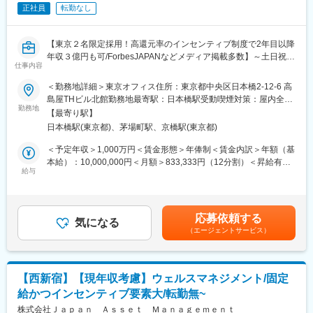
正社員
転勤なし
■特徴・魅力：
（1）創業メンバーがプライベートバンク出身
経験値が豊富にあることが強みです。金融と社会貢献を主要事業
【東京２名限定採用！高還元率のインセンティブ制度で2年目以降
に掲げており、お客様に評価をいただいています。
年収３億円も可/ForbesJAPANなどメディア掲載多数】～土日祝
（2）トップダウンではない、フラットな社風
仕事内容
休・残業原則無・ノルマ無～
定期的に営業戦略会議を開催し、成功事例の共有や、お客様の相
談事に対する解決案を様々な角度から全員で考え意見を出し合う
＜勤務地詳細＞東京オフィス住所：東京都中央区日本橋2-12-6 高
＜当社について＞
という機会を設けています。ベンチャーだからこそできる様々な
島屋THビル北館勤務地最寄駅：日本橋駅受動喫煙対策：屋内全面
プライベートバンク発祥の地である、スイスに本店を構える金融
勤務地
組織づくりに携わることが出来ます。
禁煙変更の範囲：会社の定める事業所（リモートワーク含む）
【最寄り駅】
機関で経験を積んだプライベートバンカーが創業した、ウェル
（3）交流関係の広がり
日本橋駅(東京都)、茅場町駅、京橋駅(東京都)
ス・マネジメントファームです。当社では寄付サービスなど新た
ビジネス会計人クラブに所属しているので、異業種交流会に参加
な事業を始め、富裕層のお客様のご資産の運用と財産の管理、保
しネットワーク構築の機会を得ることができます。
＜予定年収＞1,000万円＜賃金形態＞年俸制＜賃金内訳＞年額（基
全、承継等、様々なご要望や課題に応じて、各専門家と協働しテ
（4）当社のビジョン
本給）：10,000,000円＜月額＞833,333円（12分割）＜昇給有無
ーラーメイドのソリューションをご提案しております。
給与
・【金融 × フィランソロピー】の実現を目指し、寄付プラットフ
＞無＜残業手当＞有＜給与補足＞初年度1000万円確定２年目以降
ォーム「FUKUWAKE 」のサービスを始動しました。弊社ではお
は固定給20万円+インセンティブとなります。（例：月収20万円
■業務詳細：
客様の経済的なゴールに向かって伴走させていただくのはもちろ
+インセンティブ800万円 年収1040万円）※インセンティブは収
当社のプライベートバンカー（IFA）として以下の業務をお任せし
ん、お金には換えられない体験や喜びを味わっていただける場を
益を獲得すればするほど増えていきます。詳細は面談時にお伝え
応募依頼する
たいと考えています。
気になる
提供できるように寄り添っています。
します。賃金はあくまでも目安の金額であり、選考を通じて上下
（エージェントサービス）
＜具体的には＞
・大切なお子様やお孫様により豊かな教育環境を整え、その機会
する可能性があります。月給(月額)は固定手当を含めた表記です。
・お客様の専任担当者として、資産運用、社会貢献、承継、次世
を与えてあげたいというお客様の想いを実現するべくスイスボー
代教育等の総合的なアドバイスを行います。
ディングスクールと連携しています。
・次世代、またその先を見据え、お客様ファミリーと社会がより
【西新宿】【現年収考慮】ウェルスマネジメント/固定
豊かになるよう、専門家と協働し、各プロジェクトの成功を牽引
変更の範囲：会社の定める業務
給かつインセンティブ要素大/転勤無~
します。
・ビジョンミッションへの共感と実績を踏まえ、チームを束ねる
株式会社Ｊａｐａｎ Ａｓｓｅｔ Ｍａｎａｇｅｍｅｎｔ