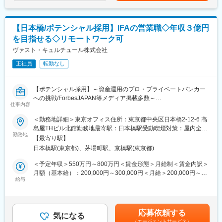
・大切なお子様やお孫様により豊かな教育環境を整え、その機会
はあくまでも目安の金額であり、選考を通じて上下する可能性が
を与えてあげたいというお客様の想いを実現するべくスイスボー
■業務内容
あります。月給(月額)は固定手当を含めた表記です。
ディングスクールと連携しています。
ＩＦＡ (Indepenndent Financial Advisor)法人という独立した立場
【日本橋/ポテンシャル採用】IFAの営業職◇年収３億円
でお客様にとって最適なプランをご提案頂きます。提案内容は証
変更の範囲：会社の定める業務
を目指せる◇リモートワーク可
券だけでなく損害保険、生命保険、国内外不動産と幅広いソリュ
ーションを用意し、資産運用だけでなくタックスマネジメントや
ヴァスト・キュルチュール株式会社
相続相談、事業承継ニーズ等のお客様の様々なニーズに対応。
正社員
転勤なし
短期的な金融商品の売買に終始するのではなく、二世代三世代に
わたってお客様をご担当頂きます。
【ポテンシャル採用】～資産運用のプロ・プライベートバンカー
[営業スタイル]
への挑戦/ForbesJAPAN等メディア掲載多数～
インサイドセールスからトスアップされたお客様をメインにご担
仕事内容
当頂きます。場合によってはお客様からのご紹介で新たに担当ア
当社では「お金で困る人がいない世界」の実現を目指し、富裕層
＜勤務地詳細＞東京オフィス住所：東京都中央区日本橋2-12-6 高
サインとなりますが、基本的に新規開拓はございません。
のお客様に向けて資産運用、財産管理、承継等のコンサルティン
島屋THビル北館勤務地最寄駅：日本橋駅受動喫煙対策：屋内全面
グを行い、社会全体の課題解決に取り組んでいます。
勤務地
禁煙変更の範囲：会社の定める事業所（リモートワーク含む）
■インセンティブ制度
【最寄り駅】
固定給がありながらインセンティブ制度にも注力。年次や月給に
日本橋駅(東京都)、茅場町駅、京橋駅(東京都)
■業務内容：
関係無く、実績の分だけ給与に反映。
プライベートバンカー（資産運用アドバイザー）として以下の業
＜予定年収＞550万円～800万円＜賃金形態＞月給制＜賃金内訳＞
詳細は面接にてご説明させて頂きますが、考え方としては「個人
務をお任せいたします。
月額（基本給）：200,000円～300,000円＜月給＞200,000円～
売上」－「月給」＝「賞与」という計算になります。
◇始めは税理士・会計士の先生方との打ち合わせから従事頂き、
給与
300,000円＜昇給有無＞無＜残業手当＞有＜給与補足＞想定年収
少しずつ個人・法人のお客様をお任せいたします。
550万～（例：月収30万円+インセンティブ200万円 年収560万
■企業魅力
◇資産運用、社会貢献、承継、次世代教育等の総合的なアドバイ
円）※インセンティブはビジョン・ミッションへの共感、実績に応
創立5年で残高300億円に達した、独立系企業。『JAM WRAP』と
スを行い、次世代、またその先を見据え、専門家と協働し各プロ
じて異なります。（賞与機会年３回）詳細は面談時にお伝えいた
いうアドバイザーがつく一任運用サービスを開始し、手数料も業
応募依頼する
ジェクトの成功を牽引します。
気になる
します。賃金はあくまでも目安の金額であり、選考を通じて上下
界最低水準の1％と他社に先駆けて高度なサービスを展開。また、
（エージェントサービス）