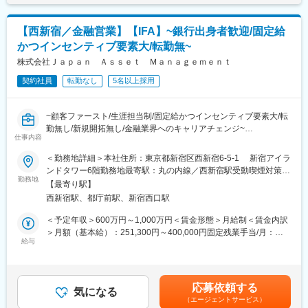
する可能性があります。月給(月額)は固定手当を含めた表記です。
■IFAとは：
・次世代、またその先を見据え、お客様ファミリーと社会がより
「独立系ファイナンシャルアドバイザー」とも呼ばれる、金融ア
豊かになるよう、専門家と協働し、各プロジェクトの成功を牽引
ドバイザーの業態の一種です。既存の金融機関から独立している
【西新宿／金融営業】【IFA】~銀行出身者歓迎/固定給
します。
ため、中立的な立場で顧客の立場に立った金融アドバイスが可能
かつインセンティブ要素大/転勤無~
・ビジョンミッションへの共感と実績を踏まえ、チームを束ねる
です。今後日本でも高く評価される兆しがあり将来性があるビジ
マネージャー職に就任して頂くことも想定しています。
株式会社Ｊａｐａｎ Ａｓｓｅｔ Ｍａｎａｇｅｍｅｎｔ
ネスです。
契約社員
転勤なし
5名以上採用
■特徴・魅力：
変更の範囲：会社の定める業務
（1）創業メンバーがプライベートバンク出身
経験値が豊富にあることが強みです。金融と社会貢献を主要事業
~顧客ファースト/生涯担当制/固定給かつインセンティブ要素大/転
に掲げており、お客様に評価をいただいています。
勤無し/新規開拓無し/金融業界へのキャリアチェンジ~
（2）トップダウンではない、フラットな社風
仕事内容
定期的に営業戦略会議を開催し、成功事例の共有や、お客様の相
●生涯担当制
＜勤務地詳細＞本社住所：東京都新宿区西新宿6-5-1 新宿アイラ
談事に対する解決案を様々な角度から全員で考え意見を出し合う
「顧客ファースト」を第一に顧客継続率99％を維持。既存のルー
ンドタワー6階勤務地最寄駅：丸の内線／西新宿駅受動喫煙対策：
という機会を設けています。ベンチャーだからこそできる様々な
ルや常識にとらわれず、お客様の生涯に寄り添い最善の提案を追
勤務地
屋内全面禁煙変更の範囲：本文参照
組織づくりに携わることが出来ます。
【最寄り駅】
求。
（3）交流関係の広がり
西新宿駅、都庁前駅、新宿西口駅
●自分自身で目標を決め業務を遂行
ビジネス会計人クラブに所属しているので、異業種交流会に参加
目標は会社が設定することなく期初に上司と相談の上、個人で設
＜予定年収＞600万円～1,000万円＜賃金形態＞月給制＜賃金内訳
しネットワーク構築の機会を得ることができます。
定。ご自身が望む給与に合わせ目標設定が可能
＞月額（基本給）：251,300円～400,000円固定残業手当/月：
（4）当社のビジョン
●固定給＋インセンティブ制度
給与
58,700円～100,000円（固定残業時間30時間0分/月）超過した時
・【金融 × フィランソロピー】の実現を目指し、寄付プラットフ
業界では珍しい固定給制度を導入。しかしながら、業績の分給与
間外労働の残業手当は追加支給＜月給＞310,000円～500,000円
ォーム「FUKUWAKE 」のサービスを始動しました。弊社ではお
に反映される制度を採用。
（一律手当を含む）＜昇給有無＞有＜残業手当＞有＜給与補足＞■
客様の経済的なゴールに向かって伴走させていただくのはもちろ
※月収30万円の営業担当と月収50万円の担当が一定期間で仮に
賞与実績:業績に応じて支給■給与備考：想定年収上限額はインセ
ん、お金には換えられない体験や喜びを味わっていただける場を
応募依頼する
1,000万円売り上げた場合インセンティブ含めた給与は両者とも同
気になる
ンティブ含めた想定金額です。賞与は売り上げに応じて支給。基
提供できるように寄り添っています。
（エージェントサービス）
水準になります
本給＋賞与＋インセンティブのため給与も安定しております賃金