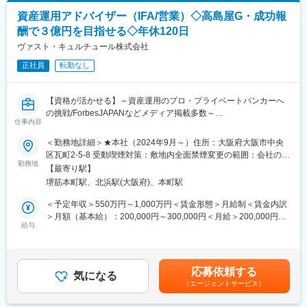
変更の範囲：会社の定める業務
にあったポートフォリオをご提案いただきます（※手数料目当ての
資産運用アドバイザー（IFA/営業）◇高島屋G・成功報
回転売買のようなことは一切行いません。）
酬で３億円を目指せる◇年休120日
・定期的なアフターフォロー：
ヴァスト・キュルチュール株式会社
定期面談などによりお客様の資産運用を継続的にサポートします
正社員
転勤なし
■働き方
・全国居住可能、転勤無しです。
【資格が活かせる】～資産運用のプロ・プライベートバンカーへ
・すべてのアドバイザーが均一のクオリティでサービスをご提供
の挑戦/ForbesJAPANなどメディア掲載多数～
するために、フルコミッション型（完全歩合制）ではなく、全員
仕事内容
正社員という立場でチームコンサルティングを徹底しています。
＜当社について＞
＜勤務地詳細＞★本社（2024年9月～）住所：大阪府大阪市中央
プライベートバンク発祥の地、スイスに本店を構える金融機関で
区瓦町2-5-8 受動喫煙対策：敷地内全面禁煙変更の範囲：会社の定
■社風
経験を積んだプライベートバンカーが創業した、ウェルス・マネ
勤務地
める事業所（リモートワーク含む）
【お客様に一人ひとりにあわせた価値ある金融コンサルティング
【最寄り駅】
ジメントファームです。2024年6月に株式会社高島屋と資本業務
をお届けしたい】との想いで設立。
堺筋本町駅、北浜駅(大阪府)、本町駅
提携契約を交わし、より多様なサービスを提供していくことで、
社員全員が「金融業界を良くしたい」という目的に向かって主体
国内での地位を更に確立していきます。
＜予定年収＞550万円～1,000万円＜賃金形態＞月給制＜賃金内訳
的に仕事に取り組んでおり、また選択理論心理学を学んだり年1回
＞月額（基本給）：200,000円～300,000円＜月給＞200,000円～
の社員旅行での良好な関係構築がしっかりされているため、人間
■業務内容：
給与
300,000円＜昇給有無＞無＜残業手当＞有＜給与補足＞想定年収
関係の不満もありません。
プライベートバンカー（資産運用アドバイザー）として以下の業
550万～（例：月収30万円+インセンティブ200万円 年収560万
務をお任せいたします。
円）※インセンティブはビジョン・ミッションへの共感、実績に応
■求人のポイント
◇始めは税理士・会計士の先生方との打ち合わせから従事頂き、
じて異なります。（賞与機会年３回）詳細は面談時にお伝えいた
（1）ノルマ無し！自由な商品選択権を武器により良いご提案！
応募依頼する
少しずつ個人・法人のお客様をお任せいたします。
気になる
します。賃金はあくまでも目安の金額であり、選考を通じて上下
業務委託契約中の証券株式会社・保険会社とは独立・中立の立場
（エージェントサービス）
◇資産運用、社会貢献、承継等の総合的なアドバイスを行い、次
する可能性があります。月給(月額)は固定手当を含めた表記です。
にありますので、大手金融機関会社にありがちな商品ノルマとい
世代、またその先を見据え、専門家と協働し各プロジェクトの成
うものがありません。