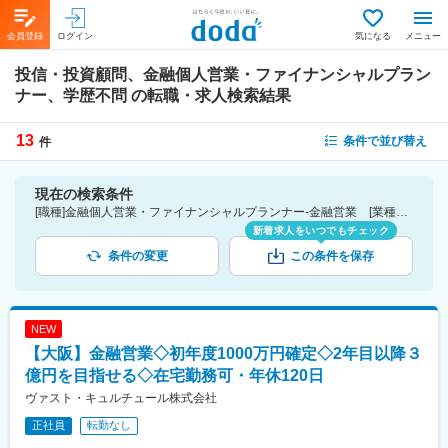
会員登録
ログイン
気になる
メニュー
投信・投資顧問、金融個人営業・ファイナンシャルプラン
ナー、学歴不問
の転職・求人検索結果
13
条件で並び替え
件
現在の検索条件
[職種]金融個人営業・ファイナンシャルプランナー-金融営業 [業種]投信・投資顧問-金融業界 [こだわり条件ピックアップ]学歴不問 [詳細条件](募集・採用情報)学歴不問
新着求人をいつでもチェック
条件の変更
この条件を保存
NEW
【大阪】金融営業◇初年度1000万円確定◇2年目以降３
億円を目指せる◇在宅勤務可・年休120日
ヴァスト・キュルチュール株式会社
正社員
転勤なし