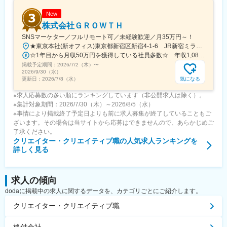
New
株式会社ＧＲＯＷＴＨ
SNSマーケター／フルリモート可／未経験歓迎／月35万円～！
★東京本社(新オフィス)東京都新宿区新宿4-1-6 JR新宿ミライナタワー 18F★虎ノ門支社東京都港区虎ノ門4-1-28 虎ノ門タワーズオフィス 19F★丸の内支社東京都千代田区丸の内1-9-2グラントウキョウサウスタワー11階★銀座支社東京都中央区銀座7丁目13番6号★渋谷支社東京都渋谷区渋谷2-21-1 渋谷ヒカリエ 33F★名古屋支社愛知県名古屋市中村区名駅3丁目28-12★大阪支社大阪府大阪市西区西本町1-4-1オリックス本町ビル 4階★福岡支社福岡県福岡市博多区祇園町8-13 第一プリンスビル内 The Company 2階★＊ 新オフィス移転（東京本社）に伴い増員 ＊★本社が新宿駅直結のミライナタワー18階に移転！共有ラウンジでのリフレッシュやフリードリンクもあります！オシャレな環境で働くことが体現できるので、飽きのないビジネスライフを送れることは間違いナシです♪
☆1年目から月収50万円を獲得している社員多数☆ 年収1,080万円／29歳／前職：不動産営業
掲載予定期間：
2026/7/2（木）
〜
2026/9/30（水）
気になる
更新日：
2026/7/8（水）
※求人応募数の多い順にランキングしています（非公開求人は除く）。
※集計対象期間：2026/7/30（木）～2026/8/5（水）
※事情により掲載終了予定日よりも前に求人募集が終了していることもご
ざいます。その場合は当サイトから応募はできませんので、あらかじめご
了承ください。
クリエイター・クリエイティブ職
の人気求人ランキングを
詳しく見る
求人の傾向
dodaに掲載中の求人に関するデータを、カテゴリごとにご紹介します。
クリエイター・クリエイティブ職