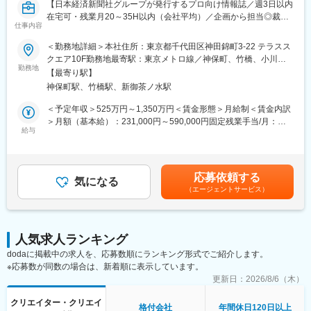
【日本経済新聞社グループが発行するプロ向け情報誌／週3日以内
在宅可・残業月20～35H以内（会社平均）／企画から担当◎裁量
仕事内容
あるポジション】
■当社について
＜勤務地詳細＞本社住所：東京都千代田区神田錦町3-22 テラスス
日本経済新聞社の社内組織としてスタートした「公社債研究会」
クエア10F勤務地最寄駅：東京メトロ線／神保町、竹橋、小川
を源流とする日本公社債研究所と、銀行や証券会社が共同で設立
勤務地
町、淡路町駅受動喫煙対策：屋内全面禁煙
【最寄り駅】
した日本インベスターズサービスとが合併して発足した国内最大
神保町駅、竹橋駅、新御茶ノ水駅
の格付会社です。インターネットを通じた情報事業と合わせ、プ
ロによるプロの為の総合評価会社として日本の金融・資本市場の
＜予定年収＞525万円～1,350万円＜賃金形態＞月給制＜賃金内訳
発展に努めています。
＞月額（基本給）：231,000円～590,000円固定残業手当/月：
給与
99,000円～253,000円（固定残業時間53時間0分/月）超過した時
■業務概要
間外労働の残業手当は追加支給＜月給＞330,000円～843,000円
同社が発行している「年金情報」もしくは「ファンド情報」とい
（一律手当を含む）＜昇給有無＞有＜残業手当＞有＜給与補足＞※
うメディアの記者担当として取材から記事の執筆まで行っていた
上記想定年収は賞与を含みます。※定額の固定前払時間外手当は、
応募依頼する
だきます。
気になる
普通時間外・深夜・休日手当を含みます。ただし月間の時間外勤
（エージェントサービス）
編集部に配属となり、「年金情報」「ファンド情報」どちらかの
務が定額の固定前払時間外手当(普通時間外53時間相当)を超過し
雑誌を担当いただきます。
た場合は、超過分を別途支給します。※平均残業時間：月20時間
取材対象は金融庁、厚労省など政策省庁、年金基金、銀行・証
～35時間賃金はあくまでも目安の金額であり、選考を通じて上下
券、運用会社などとなっております。
する可能性があります。月給(月額)は固定手当を含めた表記です。
人気求人ランキング
dodaに掲載中の求人を、応募数順にランキング形式でご紹介します。
▼ファンド情報：「資産運用」と「金融商品」の専門誌
※応募数が同数の場合は、新着順に表示しています。
投資信託やファンドラップ、保険といった個人向けの金融商品・
サービスのトレンドから、細かな販売面での工夫、NISAやiDeCo
更新日：
2026/8/6（木）
といった税優遇制度の改正点、金融商品販売に対する金融庁のス
クリエイター・クリエイ
タンスまで幅広く取り上げます。
格付会社
年間休日120日以上