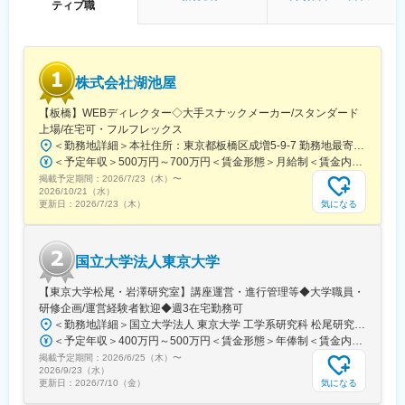
ティブ職
▼年金情報：年金関連の重要ニュースをインターネットと専門誌
で提供する情報提供サービス
日本で数少ない資産運用と退職給付制度の専門メディアとして、
専門記者が一般の情報誌では知ることのできない情報を詳細かつ
株式会社湖池屋
タイムリーに分析、
提供しており、年金基金や企業の労務・財務担当部門、運用会
【板橋】WEBディレクター◇大手スナックメーカー/スタンダード
社、官公庁・関係機関の方などに幅広く購読いただいておりま
上場/在宅可・フルフレックス
す。
＜勤務地詳細＞本社住所：東京都板橋区成増5-9-7 勤務地最寄駅：東武東上線／成増駅受動喫煙対策：屋内全面禁煙変更の範囲：会社の定める事業所
＜予定年収＞500万円～700万円＜賃金形態＞月給制＜賃金内訳＞月額（基本給）：279,000円～378,900円＜月給＞279,000円～378,900円＜昇給有無＞有＜残業手当＞有＜給与補足＞※経験・スキルを考慮の上、決定いたします。■昇給：年1回■賞与：年2回（計5ヶ月分相当※昨年実績）賃金はあくまでも目安の金額であり、選考を通じて上下する可能性があります。月給(月額)は固定手当を含めた表記です。
■組織構成
掲載予定期間：
2026/7/23（木）
〜
全12名(60代1名/50代5名/40代3名/30代3名)
2026/10/21（水）
※上記2メディアにそれぞれ6名ずつ配属されています
気になる
更新日：
2026/7/23（木）
■働き方・このポジションの魅力：
・週３回在宅可／月平均の残業時間20～35時間程
国立大学法人東京大学
・金融業界の専門知識がない方でも、政治・メディカル業界での
ご経験がある方は活躍できるポジションです
【東京大学松尾・岩澤研究室】講座運営・進行管理等◆大学職員・
・自ら取材相手を探し取材・企画編集できる裁量あるポジション
研修企画/運営経験者歓迎◆週3在宅勤務可
となっております。
＜勤務地詳細＞国立大学法人 東京大学 工学系研究科 松尾研究室住所：東京都文京区本郷7-3-1 工学部２号館/９号館受動喫煙対策：敷地内喫煙可能場所あり変更の範囲：会社の定める事業所（リモートワーク含む）
＜予定年収＞400万円～500万円＜賃金形態＞年俸制＜賃金内訳＞年額（基本給）：3,800,000円～5,000,000円＜月額＞316,666円～416,666円（12分割）＜昇給有無＞有＜残業手当＞有＜給与補足＞※資格、能力、経験に応じて決定します。・昇給：年1回（査定あり）・残業代は実施分、１分単位で支給賃金はあくまでも目安の金額であり、選考を通じて上下する可能性があります。月給(月額)は固定手当を含めた表記です。
掲載予定期間：
2026/6/25（木）
〜
2026/9/23（水）
気になる
更新日：
2026/7/10（金）