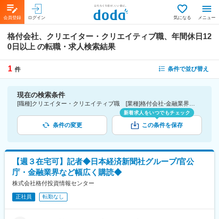
会員登録
ログイン
気になる
メニュー
格付会社、クリエイター・クリエイティブ職、年間休日12
0日以上
の転職・求人検索結果
1
条件で並び替え
件
現在の検索条件
[職種]クリエイター・クリエイティブ職 [業種]格付会社-金融業界 [こだわり条件ピックアップ]年間休日120日以上 [詳細条件](休日・働き方)年間休日120日以上
新着求人をいつでもチェック
条件の変更
この条件を保存
【週３在宅可】記者◆日本経済新聞社グループ/官公
庁・金融業界など幅広く購読◆
株式会社格付投資情報センター
正社員
転勤なし