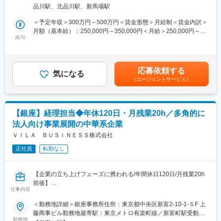
任せ致します。
的に成長をサポートします。
品川駅、北品川駅、新馬場駅
スタートはコーポレート本部 総合支援部に配属となり、ご自身の
経験を積めば管理職やリーダーなどのポジションも目指せます。
適性・ご意向や評価に合わせ配属部門を検討していきます。
＜予定年収＞300万円～500万円＜賃金形態＞月給制＜賃金内訳＞
月額（基本給）：250,000円～350,000円＜月給＞250,000円～
■魅力
■職場環境：
給与
350,000円＜昇給有無＞有＜残業手当＞有＜給与補足＞※上記はあ
給付業務は業務内容が広範囲にわたり、習得する知識も事務作業
【充実のサポート体制】
くまで想定であり、ご経験、スキルに応じ決定させて頂きます。※
に関するものだけでなく、税制上の知識、確定拠出年金以外の退
・職場適応援助者（ジョブコーチ）や障害者職業生活相談員が在
ストックオプションの付与可能性有※給与デジタル払い対応（一部
職金制度など幅広く、給付請求の受付から支給まで全てに携わっ
籍。また、ご希望に応じて、カウンセラーや産業医との面談も可
を楽天ペイ残高で受取可）賃金はあくまでも目安の金額であり、
ているため、達成感や充実感を感じられる業務です。また、習得
応募依頼する
能です。
気になる
選考を通じて上下する可能性があります。月給(月額)は固定手当を
した知識は今後の人生に深く関わるものであるため、やりがいも
（エージェントサービス）
【柔軟な働き方】
含めた表記です。
得られます。
・週4日はオフィス勤務、1日は在宅勤務を基本としており、フレ
●確定拠出年金に関する知識だけでなく、税法などの理解を深める
ックス制も導入しているため柔軟な働き方が可能です。
ことができます。
【多様なツールと働きやすい環境】
●顧客対応により「相手の理解度に話を合わせる」「伝えたい内容
【銀座】経理担当◆年休120日・月残業20h／多角的に
・チャットツール（Microsoft Teams、Viber）、ビデオ会議ツー
を明確にする」力を身に付けることができます。
法人向け事業展開の中華系企業
ル（Zoom、Microsoft Teams）が全社的に導入されており、就業
●複数の年金制度を考えることが多くなり、将来の資産形成につい
場所に関わらず、円滑なコミュニケーションが可能です。
ＶＩＬＡ ＢＵＳＩＮＥＳＳ株式会社
て学びやすい職場環境となっています。
・全フロアに昇降可能デスクが設置されており、好みの高さに調
正社員
転勤なし
節ができます。
■働きやすさ
・品川駅からオフィスまでは屋根の付いた歩行者用デッキで繋が
完全週休二日制・年休120日以上、残業は少なめ。資格取得支援
っており、階段やエスカレーターを使わずに通勤ができます。
や食事補助など福利厚生も充実し、長期的なキャリア形成が可能
【企業の立ち上げフェーズに携われる/年間休日120日/月残業20h
【福利厚生】
です。
前後】
・カフェテリア: 朝・昼・夜の3食を無料で提供しており、バラエ
仕事内容
ティ豊かなメニューをご用意しています。毎日飽きることなく、
変更の範囲：会社の定める業務
■業務内容：
＜勤務地詳細＞銀座事務所住所：東京都中央区新富2-10-1-５F 上
美味しい食事を楽しめます。
当社では新たに日本の中古自動車を海外へ輸出する事業に着手し
藤商事ビル勤務地最寄駅：東京メトロ有楽町線／新富町駅受動喫
ています。
勤務地