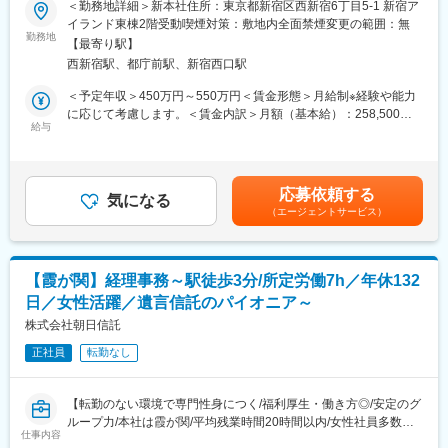
＜勤務地詳細＞新本社住所：東京都新宿区西新宿6丁目5-1 新宿ア
ております。
■業務内容：
イランド東棟2階受動喫煙対策：敷地内全面禁煙変更の範囲：無
当社の家賃保証サービスに関する加入審査/契約/請求業務をお任せ
勤務地
■入社後／キャリアパス：
【最寄り駅】
します。ただの事務ではなく、「会社をリスクから守り、利益を
・OJTにて先輩社員から業務の流れを教わります。まずはグルー
西新宿駅、都庁前駅、新宿西口駅
生み出す」重要な役割を担っていただくポジションです。
プ会社を1社担当頂きます。いきなりすべてを任せる訳ではなく、
＜予定年収＞450万円～550万円＜賃金形態＞月給制※経験や能力
できる業務から担当頂きますのでご安心ください。
■具体的な業務：
に応じて考慮します。＜賃金内訳＞月額（基本給）：258,500円
・審査業務（入力業務や AI審査システムの結果確認など）
給与
その他固定手当/月：15,000円固定残業手当/月：71,500円（固定
■本求人の魅力／特徴：
・契約管理業務（契約書の作成や更新、データの入力・管理な
残業時間35時間0分/月）超過した時間外労働の残業手当は追加支
【リモートワーク可】
ど）
給＜月給＞345,000円（一律手当を含む）＜昇給有無＞有＜残業
・業務が独り立ちできたタイミングでリモートワーク（在宅勤
・請求業務（毎月のお支払いに向けたデータ作成や、入金確認な
手当＞有＜給与補足＞■賞与：年4回（入社初年度のみ年2回の支
務）も可能です。特に回数制限など設けておりませんので、ご家
応募依頼する
ど）
気になる
給）※能力や経験に応じて条件は考慮させていただきます。【モデ
庭など考慮しながら働くことができます。※試用期間中のみリモー
（エージェントサービス）
・問い合わせ対応（代理店様へのヒアリング、電話・メール対
ル年収】2年目想定：約550万円（社員職）3年目想定：約650万円
トワーク不可
応）
（主任職）賃金はあくまでも目安の金額であり、選考を通じて上
・1日に2回まで中抜けが可能です。病院や子供の送り迎えなどが
・業務改善に向けた活動（業務効率化のアイデア出しなど）
下する可能性があります。月給(月額)は固定手当を含めた表記で
可能です。
※デスクワークが中心ですが、審査に必要な情報をヒアリングする
す。
【会社の安定性】
【霞が関】経理事務～駅徒歩3分/所定労働7h／年休132
など、社内外を問わず対人スキルを発揮する場面が多くありま
・西武ホールディングスの100％出資会社となりますので、事業
日／女性活躍／遺言信託のパイオニア～
す。
も安定しており長期的に腰を据えて働くことができる環境です。
株式会社朝日信託
また福利厚生についてもホールディングス同等の待遇を受けるこ
＜1日の流れ＞
とができます。
正社員
転勤なし
午前：審査業務
午後：契約書作成・契約管理データ更新
変更の範囲：会社の定める業務
夕方：事務処理
【転勤のない環境で専門性身につく/福利厚生・働き方◎/安定のグ
19：00頃：退社
ループ力/本社は霞が関/平均残業時間20時間以内/女性社員多数活
仕事内容
躍中！】