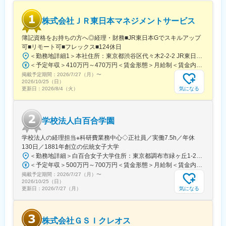
の高いサービスを提供しています。
・主力業務（遺言執行や遺産整理等の「相続関連業務」と不動産
株式会社ＪＲ東日本マネジメントサービス
や金銭の管理処分信託等の「信託業務」）はニーズが強く、安定
収入が見込まれ、成長の可能性も高い分野です。
簿記資格をお持ちの方へ◎経理・財務■JR東日本Gでスキルアップ
・会社の業務は国内全域に広がっています。その会社の経理業務
可■リモート可■フレックス■124休日
はやり甲斐があり、スキルアップにもつながります。
＜勤務地詳細1＞本社住所：東京都渋谷区代々木2-2-2 JR東日本本社ビル9階受動喫煙対策：屋内全面禁煙＜勤務地詳細2＞東京都内オフィス住所：東京都23区内 受動喫煙対策：屋内全面禁煙変更の範囲：会社の定める事業所（リモートワーク含む）
・所定労働時間は7時間／残業は月20時間程度
＜予定年収＞410万円～470万円＜賃金形態＞月給制＜賃金内訳＞月額（基本給）：240,000円～250,000円＜月給＞240,000円～250,000円＜昇給有無＞有＜残業手当＞有＜給与補足＞※想定年収には残業月20Hも含めています■昇給：年1回■賞与：年2回(合計3.0ヶ月程度)※総合職：計6.0ヶ月程度■モデル年収総合職（課長）900万円総合職（マネージャー）630万円総合職（主任）520万円エリア（課員）410万円賃金はあくまでも目安の金額であり、選考を通じて上下する可能性があります。月給(月額)は固定手当を含めた表記です。
・土日祝休み・年間休日132日以上
掲載予定期間：
2026/7/27（月）
〜
・産休育休制度の利用実績多数／女性にとって働きやすい環境で
2026/10/25（日）
す！
気になる
更新日：
2026/8/4（火）
■当社概要：
当社は、法律・財務・税務のトータルファームである朝日中央グ
学校法人白百合学園
ループを母体として設立された信託会社であり、弁護士、公認会
計士、税理士を中心として事業運営しております。
学校法人の経理担当※科研費業務中心◇正社員／実働7.5h／年休
130日／1881年創立の伝統女子大学
変更の範囲：会社の定める業務
＜勤務地詳細＞白百合女子大学住所：東京都調布市緑ヶ丘1-25 勤務地最寄駅：京王線／仙川駅受動喫煙対策：屋内全面禁煙変更の範囲：会社の定める事業所
＜予定年収＞500万円～700万円＜賃金形態＞月給制＜賃金内訳＞月額（基本給）：280,000円～430,000円＜月給＞280,000円～430,000円＜昇給有無＞有＜残業手当＞有＜給与補足＞※年齢・過去の経験に基づき、本学規定に合わせ決定【残業手当】有 /残業時間に応じて全額支給（※想定年収に含む）【各種手当】扶養手当/住宅手当/通勤手当 等【賞与】年2回（6月、12月）【昇給】年1回（4月）賃金はあくまでも目安の金額であり、選考を通じて上下する可能性があります。月給(月額)は固定手当を含めた表記です。
掲載予定期間：
2026/7/27（月）
〜
2026/10/25（日）
気になる
更新日：
2026/7/27（月）
株式会社ＧＳＩクレオス