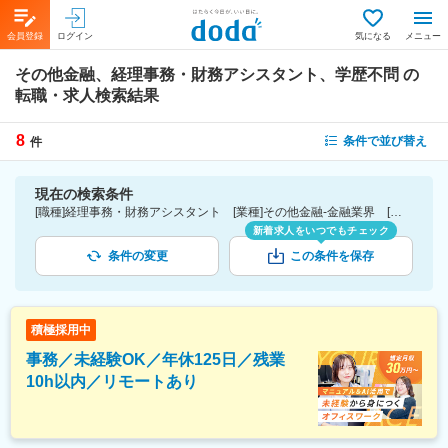
会員登録
ログイン
気になる
メニュー
その他金融、経理事務・財務アシスタント、学歴不問
の
転職・求人検索結果
8
条件で並び替え
件
現在の検索条件
[職種]経理事務・財務アシスタント [業種]その他金融-金融業界 [こだわり条件ピックアップ]学歴不問 [詳細条件](募集・採用情報)学歴不問
新着求人をいつでもチェック
条件の変更
この条件を保存
積極採用中
事務／未経験OK／年休125日／残業
10h以内／リモートあり