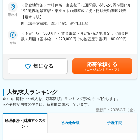
■組織構成やポジションの役割：
＜勤務地詳細＞本社住所：東京都千代田区霞が関3-2-5霞が関ビル
当社は現在役員3名と社員54名の計57名で構成（2026年7月現
■業務内容：
19F 勤務地最寄駅：東京メトロ銀座線／虎ノ門駅受動喫煙対策：
在）
当社にて経理事務業務を担当いただきます。
勤務地
屋内全面禁煙変更の範囲：無
現在、新規拡大に力を入れており支店出店に伴い、事業拡大中で
【最寄り駅】
※当初は現場OJTをメインに先輩社員に教わりながら業務を推進し
す。
国会議事堂前駅、虎ノ門駅、溜池山王駅
ていただきます。
「こうしたい！」という声がスピーディーに採用される風通しの
＜予定年収＞500万円＜賃金形態＞月給制補足事項なし＜賃金内
良さがあり、自分たちで会社を創っていくワクワク感を味わえま
■職務詳細：
訳＞月額（基本給）：220,000円その他固定手当/月：80,000円＜
す。
・経理伝票処理
給与
月給＞300,000円＜昇給有無＞有＜残業手当＞有＜給与補足＞※想
・経費精算
定年収は月平均20時間残業手当見込み及び賞与査定分見込みを含
■就業環境：
・入金、決済管理
みます。※その他固定手当の内訳：資格給（一律） 80,000円賃金
・年間休日130日／土日祝休み（顧客は法人のため休日出勤はあ
・ネットバンキング残高照会、入出金明細確認
はあくまでも目安の金額であり、選考を通じて上下する可能性が
りません）
応募依頼する
・各種書類作成
気になる
あります。月給(月額)は固定手当を含めた表記です。
・残業1日1h程度が基本！月平均残業20h程度
（エージェントサービス）
・銀行への外出（月5～6回程度）
・10時出社／所定労働時間7.5h
・小口現金管理
・勤怠チェック
＼東証スタンダード上場のグループ会社として事業強化中／
・その他 電話対応、来客応対、各種庶務業務 等
当社はイノベーションHDの一員として、現在は60名程度の組織
人気求人ランキング
で、今後は仙台・札幌と支店を拡大予定です！これから入社され
dodaに掲載中の求人を、応募数順にランキング形式でご紹介します。
■組織構成：
る方は事業立ち上げメンバーとして成長いただくことができま
※応募数が同数の場合は、新着順に表示しています。
男性１名、女性1名の計2名所属しております。（うち1名管理
す！
職）
更新日：
2026/8/7（金）
また複数名の税理士が在籍しているため、経理業務でわからない
変更の範囲：会社の定める業務
経理事務・財務アシスタ
ことがあればすぐに相談できる環境です。
その他金融
学歴不問
ント
■当社の魅力：
・ 弁護士・公認会計士・税理士が運営主体となっており、専門性