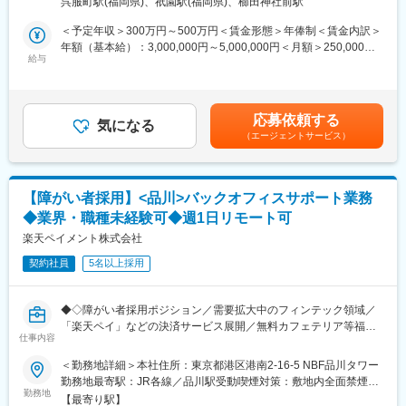
呉服町駅(福岡県)、祇園駅(福岡県)、櫛田神社前駅
■職務詳細
給付業務は広範囲にわたり、習得する知識も事務作業に関するも
1.書類受付
のだけでなく、税制上の知識、確定拠出年金以外の退職金制度な
＜予定年収＞300万円～500万円＜賃金形態＞年俸制＜賃金内訳＞
・マニュアルに従って、書類がしっかり揃っているのか、正しく
ど幅広く、給付請求の受付から支給まで全てに携わっているた
年額（基本給）：3,000,000円～5,000,000円＜月額＞250,000円
記載されているかを確認します。
給与
め、達成感や充実感を感じられる業務です。また、習得した知識
～416,666円（12分割）＜昇給有無＞有＜残業手当＞有＜給与補
2.裁定
は人生に深く関わるものであるため、やりがいも得られます。
足＞※給与詳細は前職（現職）の収入、経験・能力等を考慮の上、
・裁定請求書類を確認し、加入者さまが確定拠出年金の給付をお
●確定拠出年金に関する知識だけでなく、税法などの理解を深める
規定により決定※半期年俸の6分の1を月々支給・賞与：年1回（7
受け取りになれるのか判断をします。
ことができます。
月※業績・評価に応じて支給）・給与改定：年1回賃金はあくまで
応募依頼する
3.源泉徴収事務
気になる
●顧客対応により「相手の理解度に話を合わせる」「伝えたい内容
も目安の金額であり、選考を通じて上下する可能性があります。
（エージェントサービス）
4.システム登録
を明確にする」力を身に付けることができます。
月給(月額)は固定手当を含めた表記です。
5.帳票出力・発信
●複数の年金制度を考えることが多くなり、将来の資産形成につい
6.イン・アウトバウンドコール
て学びやすい職場環境となっています。
・加入者さまからの問い合わせに対応します（多い日は1日10件
■働きやすさ
【障がい者採用】<品川>バックオフィスサポート業務
程度）。
完全週休二日制・年休120日以上、残業は少なめ。資格取得支援
◆業界・職種未経験可◆週1日リモート可
・書類の不備などがあった場合の加入者さまへのご連絡（1日2～
や食事補助など福利厚生も充実し、長期的なキャリア形成が可能
5件程度）。
楽天ペイメント株式会社
です。
7.関係機関とのデータ授受
契約社員
5名以上採用
変更の範囲：会社の定める業務
■入社後の流れ
入社後はOJTを中心に実務を覚えていただきます。
◆◇障がい者採用ポジション／需要拡大中のフィンテック領域／
研修中は老齢給付業務を中心に実践的なスキルを身につけていた
「楽天ペイ」などの決済サービス展開／無料カフェテリア等福利
だき、その後他の給付業務についても少しずつ実務を経験しなが
仕事内容
厚生充実◇◆
ら学んでいただきます。
＜勤務地詳細＞本社住所：東京都港区港南2-16-5 NBF品川タワー
易しい作業から難度の高い作業まで習得状況に合わせて段階的に
■業務概要：
勤務地最寄駅：JR各線／品川駅受動喫煙対策：敷地内全面禁煙変
進めていき、1ヵ月～3ヵ月で簡単な裁定や事務作業、お客様対応
バックオフィス業務全般の推進・改善に纏わるサポート業務をお
勤務地
更の範囲：会社の定める事業所（リモートワーク含む）
に慣れていただき、1年程度で全ての業務に対応できるよう、計画
【最寄り駅】