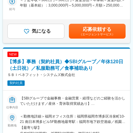
＜予定年収＞300万円～500万円＜賃金形態＞年俸制＜賃金内訳＞
マニュアルに従い、書類が揃っているのか、正しく記載されてい
年額（基本給）：3,000,000円～5,000,000円＜月額＞250,000円
るかを確認します。
給与
～416,666円（12分割）＜昇給有無＞有＜残業手当＞有＜給与補
2.裁定
足＞※給与詳細は前職（現職）の収入、経験・能力等を考慮の上、
裁定請求書類を確認し、加入者様が確定拠出年金の給付をお受け
規定により決定※半期年俸の6分の1を月々支給・賞与：年1回（7
取りになれるのか判断をします。
月※業績・評価に応じて支給）・給与改定：年1回賃金はあくまで
応募依頼する
3.源泉徴収事務
気になる
も目安の金額であり、選考を通じて上下する可能性があります。
（エージェントサービス）
4.システム登録
月給(月額)は固定手当を含めた表記です。
5.帳票出力・発信
6.イン・アウトバウンドコール
・加入者様からの問い合わせに対応します（多い日は1日10件程
NEW
度）。
【博多】事務（契約社員）◆SBIグループ／年休120日
・書類不備などがあった場合の加入者さまへのご連絡（1日2～5
件程度）。
（土日祝）／私服勤務可／食事補助あり
7.関係機関とのデータ授受
ＳＢＩベネフィット・システムズ株式会社
■入社後の流れ
契約社員
OJTを中心に実務を覚えていただきます。
老齢給付業務を中心に実践的なスキルを身につけていただき、そ
の後他の給付業務についても少しずつ実務を経験しながら学んで
【SBIグループで金融事務・金融営業・経理などのご経験を活かし
いただきます。
ていただけます／産休・育休取得実績あり】
易しい作業から難度の高い作業まで習得状況に合わせて段階的に
仕事内容
■業務内容
進めていき、1ヵ月～3ヵ月で簡単な裁定や事務作業、お客様対応
確定拠出年金の給付業務（老齢給付、障害給付）です。請求書類
に慣れていただき、1年程度で全ての業務に対応できるよう、計画
＜勤務地詳細＞福岡オフィス住所：福岡県福岡市博多区冷泉町10-
の受付から給付金振込までの一連のオペレーション業務をご担当
的に成長をサポートします。
21 南日本博多ビル5F勤務地最寄駅：福岡市地下鉄空港線／祇園駅
いただきます。
勤務地
経験を積めば管理職やリーダーなどのポジションも目指せます。
受動喫煙対策：屋内全面禁煙変更の範囲：会社の定める事業所
【最寄り駅】
■魅力