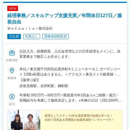
NEW
経理事務／スキルアップ支援充実／年間休日127日／服
装自由
ＷｅＣａｐｉｔａｌ株式会社
正社員
転勤なし
業種未経験歓迎
仕訳入力、経費精算、入出金管理などの日常経理をメインに、決
算業務まで幅広くお任せします。
仕事内容
本社／東京都千代田区紀尾井町4-1 ニューオータニ ガーデンコー
ト 12階※転勤はありません。＜アクセス＞東京メトロ銀座線・丸
勤務地
の内線 赤坂見附駅より徒歩3分東京メトロ有楽町線・半蔵門線・
【最寄り駅】
南北線 永田町駅より徒歩3分東京メトロ有楽町線 麹町駅より徒
赤坂見附駅、永田町駅、麹町駅
歩6分JR・東京メトロ各線 四ツ谷駅より徒歩8分※変更の範囲：
会社の定める就業場所
年俸制 350万円～600万円 +業績賞与年2回あり※ご経験・能力・
前職給与を考慮して最終決定します。※年棒の1/12（292,000円～
給与
500,000円）を月々支給※月々の支給額には下記を含む。超過分は
別途支給 ・固定残業手当45時間分（73,000円～124,000
円） ・固定深夜手当40時間分（13,000円～23,000円）
経理としてステップUP＆資産運用の知識も学べる！
自由で活気ある雰囲気の金融系成長ベンチャーです！