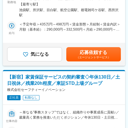
ションから株式会社西武ホールディングスへ出向していただき、
勤務地
すのき台一丁目11番地の１ 勤務地最寄駅：各線／所沢駅受動喫煙
【最寄り駅】
株式会社西武不動産の経理業務をご担当いただきます。現在、西
対策：屋内全面禁煙変更の範囲：会社の定める事業所（リモート
池袋駅、所沢駅、目白駅、航空公園駅、都電雑司ケ谷駅、西所沢
武不動産の経理業務を西武ホールディングスが受託しております
ワーク含む）
駅
が、2027年6月より西武プロセスイノベーションへ移管予定のた
め、それに伴い出向は解除となります。
＜予定年収＞435万円～498万円＜賃金形態＞月給制＜賃金内訳＞
業務は複数名のチーム体制で行っており、周囲と連携しながら安
月額（基本給）：290,000円～332,500円＜月給＞290,000円～
心して業務に取り組める環境です。また、社内は落ち着いた雰囲
給与
332,500円＜昇給有無＞有＜残業手当＞有＜給与補足＞※スキル・
気で、じっくりと業務に集中していただけます。
経験によって決定致します。・賞与あり：年2回（予定）支給する
場合は７月上旬、12月上旬に支給賃金はあくまでも目安の金額で
＜出向先：株式会社西武ホールディングス様＞
あり、選考を通じて上下する可能性があります。月給(月額)は固定
応募依頼する
＜勤務地：東京都豊島区南池袋1-16-15:事業内容：鉄道・不動
気になる
手当を含めた表記です。
（エージェントサービス）
産・ホテル＞
＜業務内容：経理業務＞
＜期間：2027年6月までとなります、出向解除後は当社での勤務
となります＞
【新宿】家賃保証サービスの契約審査◇年休130日／土
日祝休／残業20h程度／東証STD上場グループ
■具体的には：
・伝票チェック（勘定科目の確認）、月次決算
株式会社セーフティーイノベーション
・損益計算書・貸借対照表の作成
正社員
転勤なし
・四半期ごとの決算業務
・法人税計算
～単なる”事務スタッフ”ではなく、組織作りや事業成長に貢献♪／
■配属先／組織構成：
裁量高く業務を推進いただくポジション／年休130日・土日祝
・西武ホールディングス株式会社経理部 西武不動産担当に配属
仕事内容
休・残業1日1h程度で安定の働きやすさを実現◎～
されます。現在15名（30代7人、40代4人、50代４人）が在籍し