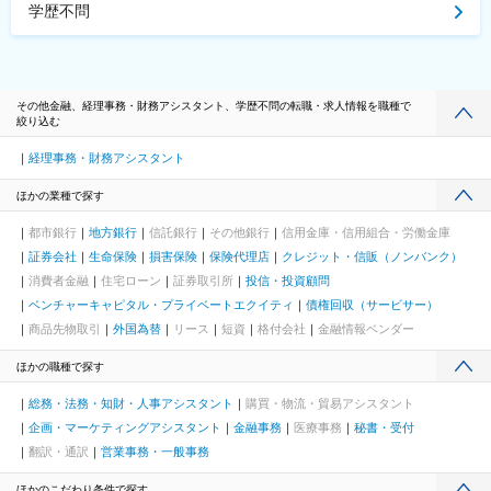
学歴不問
その他金融、経理事務・財務アシスタント、学歴不問の転職・求人情報を職種で
絞り込む
経理事務・財務アシスタント
ほかの業種で探す
都市銀行
地方銀行
信託銀行
その他銀行
信用金庫・信用組合・労働金庫
証券会社
生命保険
損害保険
保険代理店
クレジット・信販（ノンバンク）
消費者金融
住宅ローン
証券取引所
投信・投資顧問
ベンチャーキャピタル・プライベートエクイティ
債権回収（サービサー）
商品先物取引
外国為替
リース
短資
格付会社
金融情報ベンダー
ほかの職種で探す
総務・法務・知財・人事アシスタント
購買・物流・貿易アシスタント
企画・マーケティングアシスタント
金融事務
医療事務
秘書・受付
翻訳・通訳
営業事務・一般事務
ほかのこだわり条件で探す