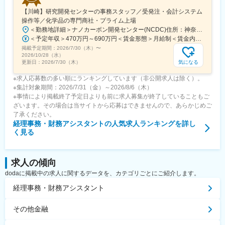
【川崎】研究開発センターの事務スタッフ／受発注・会計システム
操作等／化学品の専門商社・プライム上場
＜勤務地詳細＞ナノカーボン開発センター(NCDC)住所：神奈川県川崎市川崎区南渡?町1-1 京浜ビル8階勤務地最寄駅：JR線／浜川崎駅受動喫煙対策：屋内全面禁煙変更の範囲：会社の定める事業所
＜予定年収＞470万円～690万円＜賃金形態＞月給制＜賃金内訳＞月額（基本給）：254,000円～385,000円＜月給＞254,000円～385,000円＜昇給有無＞有＜残業手当＞有＜給与補足＞※上記想定年収は残業10時間程度の想定残業代含む■賞与：年2回■残業手当：残業時間に応じて別途支給■その他諸手当：0円～35,000円／月賃金はあくまでも目安の金額であり、選考を通じて上下する可能性があります。月給(月額)は固定手当を含めた表記です。
掲載予定期間：
2026/7/30（木）
〜
2026/10/28（水）
気になる
更新日：
2026/7/30（木）
※求人応募数の多い順にランキングしています（非公開求人は除く）。
※集計対象期間：2026/7/31（金）～2026/8/6（木）
※事情により掲載終了予定日よりも前に求人募集が終了していることもご
ざいます。その場合は当サイトから応募はできませんので、あらかじめご
了承ください。
経理事務・財務アシスタント
の人気求人ランキングを詳し
く見る
求人の傾向
dodaに掲載中の求人に関するデータを、カテゴリごとにご紹介します。
経理事務・財務アシスタント
その他金融