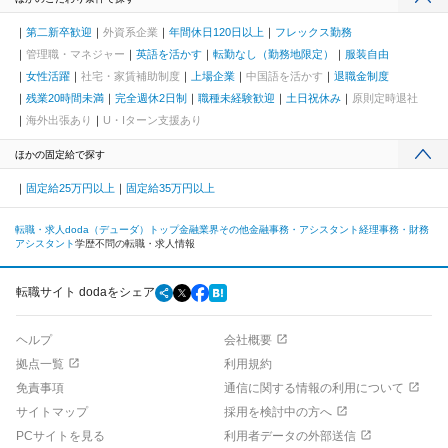
第二新卒歓迎
外資系企業
年間休日120日以上
フレックス勤務
管理職・マネジャー
英語を活かす
転勤なし（勤務地限定）
服装自由
女性活躍
社宅・家賃補助制度
上場企業
中国語を活かす
退職金制度
残業20時間未満
完全週休2日制
職種未経験歓迎
土日祝休み
原則定時退社
海外出張あり
U・Iターン支援あり
ほかの固定給で探す
固定給25万円以上
固定給35万円以上
転職・求人doda（デューダ）トップ
金融業界
その他金融
事務・アシスタント
経理事務・財務
アシスタント
学歴不問の転職・求人情報
転職サイト dodaをシェア
ヘルプ
会社概要
拠点一覧
利用規約
免責事項
通信に関する情報の利用について
サイトマップ
採用を検討中の方へ
PCサイトを見る
利用者データの外部送信