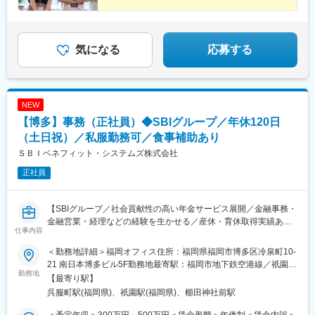
気になる
応募する
NEW
【博多】事務（正社員）◆SBIグループ／年休120日
（土日祝）／私服勤務可／食事補助あり
ＳＢＩベネフィット・システムズ株式会社
正社員
【SBIグループ／社会貢献性の高い年金サービス展開／金融事務・
金融営業・経理などの経験を生かせる／産休・育休取得実績あり
仕事内容
／手厚い入社後研修あり／食事補助あり／私服勤務可】
■業務内容
＜勤務地詳細＞福岡オフィス住所：福岡県福岡市博多区冷泉町10-
確定拠出年金の給付業務（老齢給付、障害給付）です。請求書類
21 南日本博多ビル5F勤務地最寄駅：福岡市地下鉄空港線／祇園駅
の受付から給付金振込までの一連のオペレーション業務をご担当
勤務地
受動喫煙対策：屋内全面禁煙変更の範囲：会社の定める事業所
【最寄り駅】
いただきます。
（リモートワーク含む）
呉服町駅(福岡県)、祇園駅(福岡県)、櫛田神社前駅
■職務詳細
1.書類受付