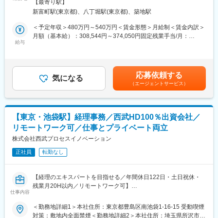
煙対策：敷地内全面禁煙
【最寄り駅】
今回ご入社いただく方には、会社全体の会計業務と、輸出関連や
変更の範囲：会社の定める業務
新富町駅(東京都)、八丁堀駅(東京都)、築地駅
海外入金などの経理処理をメインで行っていただきます。
＜予定年収＞480万円～540万円＜賃金形態＞月給制＜賃金内訳＞
■働く環境
月額（基本給）：308,544円～374,050円固定残業手当/月：
・年間休日120日
給与
66,456円～75,950円（固定残業時間20時間0分/月）超過した時間
・月残業20時間程度
外労働の残業手当は追加支給＜月給＞375,000円～450,000円（一
・有休も取りやすい
律手当を含む）＜昇給有無＞有＜残業手当＞有賃金はあくまでも
∟ワークライフバランスが整う職場です。
目安の金額であり、選考を通じて上下する可能性があります。月
応募依頼する
気になる
給(月額)は固定手当を含めた表記です。
（エージェントサービス）
■当社の魅力：
（1）多様な事業展開
当社はシンガポールの法人が出資した企業であり、日本では、貸
金業を中心に不動産投資、M&A、建築資材等の総合貿易（輸出
【東京・池袋駅】経理事務／西武HD100％出資会社／
入）や海外進出や経営コンサルティング等、幅広く事業運営を行
リモートワーク可／仕事とプライベート両立
っています。
そのため景気変動リスクが少なく、より挑戦的な事業展開が可能
株式会社西武プロセスイノベーション
となっております。
正社員
転勤なし
（2）組織の立ち上げ段階に携われる
当社は2022年2月設立のため、あらゆる事業の立ち上げ・運営な
どが立ち上げ段階となります。そのためご入社後の方でも裁量を
【経理のエキスパートを目指せる／年間休日122日・土日祝休・
持って組織を１から作り上げることが可能です。
残業月20H以内／リモートワーク可】
仕事内容
■組織構成
■業務概要：
＜勤務地詳細1＞本社住所：東京都豊島区南池袋1-16-15 受動喫煙
従業員数は10名、社員の平均年齢は45歳前後と経験ある人材で構
今回のポジションでは、入社後は株式会社西武プロセスイノベー
対策：敷地内全面禁煙＜勤務地詳細2＞本社住所：埼玉県所沢市く
成されています。