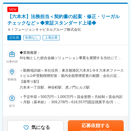
・申請届出手続き事務
て学びやすい職場環境となっています。
・その他：グループ共通福利厚生制度の管理運営、など
■働きやすさ
NEW
完全週休二日制・年休120日以上、残業は少なめ。資格取得支援
【六本木】法務担当＜契約書の起案・修正・リーガル
■組織構成：
や食事補助など福利厚生も充実し、長期的なキャリア形成が可能
ペイロール＆ベネフィッツ ユニットに配属。40名（20代～60
チェックなど＞◆東証スタンダード上場◆
です。
代）が在籍。
ＡＩフュージョンキャピタルグループ株式会社
主に4つのチームに分かれており、各チーム10名程度の人数構
変更の範囲：会社の定める業務
正社員
転勤なし
上場企業
成。
業務範囲が広く、これまでの知識・経験を活かせる、またさらに
伸ばせる環境です。
◆業務概要：
AIを軸とした総合金融ソリューション事業を展開する当社にて、
■就業環境：
仕事内容
法務業務全般をお任せいたします。
月平均残業20時間ほどでリモートワーク活用、フレックスタイム
まずはリーガルチェックなどの実務を中心にご担当いただき、ご
制活用とフレキシブルに就業がしやすい環境。また当社も西武グ
＜勤務地詳細＞本社住所：東京都港区六本木1-9-9 六本木ファース
経験に応じて業務範囲を広げていただきます。
ループの福利厚生を活用することが可能なため、西武グループ内
トビル14F受動喫煙対策：屋内全面禁煙変更の範囲：会社の定め
勤務地
の割引や社員食堂等も活用が可能。
る事業所（リモートワーク含む）
【最寄り駅】
◆業務詳細：
六本木一丁目駅、神谷町駅、虎ノ門ヒルズ駅
・契約書の起案・修正・リーガルチェック、押印対応（難易度の
■当社について：
高い場合は弁護士相談）
当社は西武グループ法人の小規模～大規模法人のコーポレート機
＜予定年収＞500万円～1,000万円＜賃金形態＞月給制＜賃金内訳
・契約書、規程の作成・修正
能を担うシェアード企業です。コーポレート業務を集約・共通
＞月額（基本給）：309,278円～618,557円固定残業手当/月：
・事業部門、グループ会社からの法務相談（難易度の高い場合は
給与
化、DX・BPRにより業務標準化を図ること、および従業員の専門
107,389円～214,777円（固定残業時間45時間0分/月）超過した時
弁護士相談）
性を高めることで、スマートなコーポレート機能を実現し、グル
間外労働の残業手当は追加支給＜月給＞416,667円～833,334円
・M&Aや事業投資プロジェクトに関して弁護士・司法書士と連携
ープ企業価値向上に寄与することを目的としています。
（一律手当を含む）＜昇給有無＞有＜残業手当＞有＜給与補足＞※
対応
また、西武グループは不動産事業、ホテル・レジャー事業、都市
ご経験・スキル・前職年収を考慮のうえ、当社規定により決定い
応募依頼する
・知財に関する弁理士との連携対応
気になる
交通・沿線事業、その他（スポーツ事業等）の４つの事業体から
たします。■昇給：年1回■賞与：なし賃金はあくまでも目安の金
（エージェントサービス）