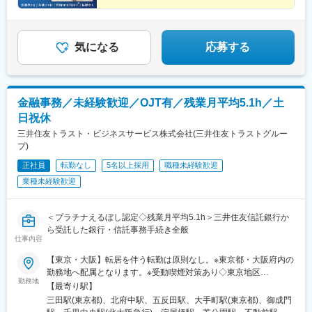
は岐阜オフィスでの勤務を予定しております
＊月給30万円以上※／年休128日／完週休2日（土日祝
休）
＊服装・髪型・ネイル自由／快適でおしゃれな新オフィ
ス
気になる
応募する
金融事務／未経験歓迎／OJT有／残業月平均5.1h／土
日祝休
三井住友トラスト・ビジネスサービス株式会社(三井住友トラストグルー
プ)
正社員
転勤なし
5名以上採用
職種未経験歓迎
業種未経験歓迎
＜プラチナえるぼし認定◇残業月平均5.1h＞三井住友信託銀行か
ら受託した銀行・信託事務手続き全般
仕事内容
【東京・大阪】転居を伴う転勤は原則なし。※東京都・大阪府内の
勤務地へ配属となります。※受動喫煙対策あり◇東京地区
勤務地
◇━━━…●芝オフィス／東京都港区芝3-33-1●府中オフィス／東
【最寄り駅】
京都府中市日鋼町1-10●品川オフィス／東京都品川区西五反田7-
三田駅(東京都)、北府中駅、五反田駅、大手町駅(東京都)、御成門
10-4●丸の内オフィス／東京都千代田区丸の内1-4-1 ●御成門オフ