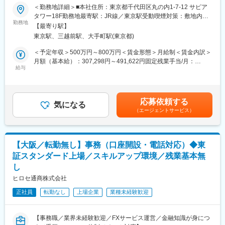
成長中企業～
＜勤務地詳細＞■本社住所：東京都千代田区丸の内1-7-12 サピア
男女比3:7で女性が多めな職場です。
タワー18F勤務地最寄駅：JR線／東京駅受動喫煙対策：敷地内喫
■業務内容
勤務地
煙可能場所あり変更の範囲：会社の定める事業所
■働き方
【最寄り駅】
当社の財務経理業務を担っていただきます。
・フレックス制度（コアタイムなし）
東京駅、三越前駅、大手町駅(東京都)
◎月次決算、年次決算の作成
※業務の時間はローン案件数やチームメンバーのシフトなどを考慮
◎経費申請や請求書発行のチェック･承認、会計ソフト（勘定奉
＜予定年収＞500万円～800万円＜賃金形態＞月給制＜賃金内訳＞
のうえ調整可能です。通院等の中抜けも可。
行）の入力･チェック等
月額（基本給）：307,298円～491,622円固定残業手当/月：
・残業は月平均5時間と少なめ
◎売上計上時の証憑のチェック･承認、売上債権の管理
給与
109,402円～175,038円（固定残業時間45時間0分/月）超過した時
・20代～40代が活躍中、女性比率も高く働きやすい環境です
◎IPO準備（監査法人との協議、有価証券報告書･決算短信等の作
間外労働の残業手当は追加支給＜月給＞416,700円～666,660円
成）
（一律手当を含む）＜昇給有無＞有＜残業手当＞有＜給与補足＞
■キャリアパス
【賞与】上記の月給制の年収に加え、会社業績賞与が支給されま
住信SBIネット銀行の代理店のため、柔軟なキャリアを描くことが
応募依頼する
■入社後について
気になる
す。（年1回、毎年6月支給）賃金はあくまでも目安の金額であ
可能です。経験・適性に応じて、事務職からローン提案や業務企
（エージェントサービス）
まずは決算業務（月次・年次）をメインに担っていただき、徐々
り、選考を通じて上下する可能性があります。月給(月額)は固定手
画職などへのステップアップも可能です。
に業務の幅を広げていただく想定です。
当を含めた表記です。
将来的には、財務経理グループの責任者（CFO）や、総務･法務･
■事業の魅力
人事を含めた管理部門責任者へのキャリアステップの道がござい
不動産を買うときに手間がかかる住宅ローン手続きを、銀行の代
【大阪／転勤無し】事務（口座開設・電話対応）◆東
ます。
わりにまとめてサポート。「不動産×金融×IT」で、時間のかかる
証スタンダード上場／スキルアップ環境／残業基本無
組織拡大フェーズに関わりながら、ご自身の成長も感じられる環
手続きを効率化し、不動産取引をもっと便利でわかりやすくして
し
境ですので、今しかできない業務を経験し成長していきたい方に
います。
はぴったりの環境です。
ヒロセ通商株式会社
変更の範囲：会社の定める業務
正社員
転勤なし
上場企業
業種未経験歓迎
■働く環境
責任者1名とスタッフ1名が在籍しており、今回ご入社いただく方
には2名の間に入っていただく想定です。少数精鋭の環境下で手を
【事務職／業界未経験歓迎／FXサービス運営／金融知識が身につ
動かしながら、成長フェーズならではの仕組み作り・効率化にも