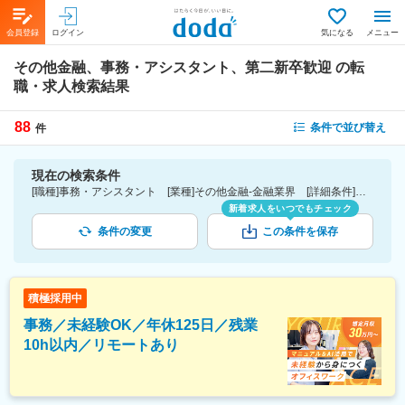
会員登録
ログイン
気になる
メニュー
その他金融、事務・アシスタント、第二新卒歓迎
の転
職・求人検索結果
88
条件で並び替え
件
現在の検索条件
[職種]事務・アシスタント [業種]その他金融-金融業界 [詳細条件](募集・採用情報)第二新卒歓迎
新着求人をいつでもチェック
条件の変更
この条件を保存
積極採用中
事務／未経験OK／年休125日／残業
10h以内／リモートあり