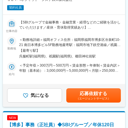
『ロードスターキャピタル』という社名の由来は、定点で輝き続
契約社員
ける星、北極星。
マーケットの変動が大きい不動産業界において、道標として定点
で輝き続けたいという想いを込めています。
【SBIグループで金融事務・金融営業・経理などのご経験を活かし
当社の経営の柱である不動産投資領域では、世界有数のマーケッ
ていただけます／産休・育休取得実績あり】
トである東京を舞台に事業を展開しています。ビジネス環境の変
仕事内容
■業務内容
化を機敏に先取りする察知力、スピード感と創造力、業務遂行力
確定拠出年金の給付業務（老齢給付、障害給付）です。請求書類
等を強みとして、安定的な経営基盤の構築を目指して戦略的に取
＜勤務地詳細＞福岡オフィス住所：福岡県福岡市博多区冷泉町10-
の受付から給付金振込までの一連のオペレーション業務をご担当
り組んでいます。
21 南日本博多ビル5F勤務地最寄駅：福岡市地下鉄空港線／祇園駅
いただきます。
勤務地
受動喫煙対策：屋内全面禁煙変更の範囲：会社の定める事業所
【最寄り駅】
変更の範囲：会社の定める業務
呉服町駅(福岡県)、祇園駅(福岡県)、櫛田神社前駅
■職務詳細
1.書類受付
＜予定年収＞300万円～500万円＜賃金形態＞年俸制＜賃金内訳＞
・マニュアルに従って、書類がしっかり揃っているのか、正しく
年額（基本給）：3,000,000円～5,000,000円＜月額＞250,000円
記載されているかを確認します。
給与
～416,666円（12分割）＜昇給有無＞有＜残業手当＞有＜給与補
2.裁定
足＞※給与詳細は前職（現職）の収入、経験・能力等を考慮の上、
・裁定請求書類を確認し、加入者さまが確定拠出年金の給付をお
規定により決定※半期年俸の6分の1を月々支給・賞与：年1回（7
受け取りになれるのか判断をします。
月※業績・評価に応じて支給）・給与改定：年1回賃金はあくまで
応募依頼する
3.源泉徴収事務
気になる
も目安の金額であり、選考を通じて上下する可能性があります。
（エージェントサービス）
4.システム登録
月給(月額)は固定手当を含めた表記です。
5.帳票出力・発信
6.イン・アウトバウンドコール
・加入者さまからの問い合わせに対応します（多い日は1日10件
NEW
程度）。
【博多】事務（正社員）◆SBIグループ／年休120日
・書類の不備などがあった場合の加入者さまへのご連絡（1日2～