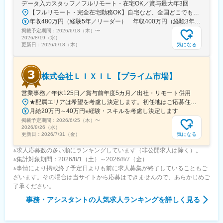
データ入力スタッフ／フルリモート・在宅OK／賞与最大年3回
定期面談やセミナー、コーチングを通じ、長期的な資産運用を支
【フルリモート・完全在宅勤務OK】自宅など、全国どこでもあなたが働きやすい場所で働けます★転居を伴う転勤なし★全国47都道府県どこからでも応募OK【本社】東京都新宿区山吹町130番地の15 茜ビル2-A＜アクセス＞有楽町線「江戸川橋駅」、東西線「東西線」より徒歩10分※受動喫煙対策：あり
援
年収480万円（経験5年／リーダー） 年収400万円（経験3年／メンバー）
（5） 包括的な資産相談
掲載予定期間：
資産運用に加え、保険・不動産・相続・事業承継まで幅広く対応
2026/6/18（木）
〜
2026/8/19（水）
可能
気になる
更新日：
2026/6/18（木）
変更の範囲：無
株式会社ＬＩＸＩＬ【プライム市場】
営業事務／年休125日／賞与前年度5カ月／出社・リモート併用
★配属エリアは希望を考慮し決定します。初任地はご応募住所での配属となります。入社後、転勤が伴う異動に関しては、必ず勤務地のご希望も確認した上で決定します。【配属オフィス一覧】■東京都品川区西品川1丁目1-1 大崎ガーデンタワー■愛知県名古屋市中村区名駅南4丁目11-40■京都府京都市伏見区竹田田中宮町103 ■大阪府大阪市中央区本町2丁目6-8 センバ・セントラルビル9F■大阪府箕面市萱野4丁目5-45■広島県広島市安佐南区西原6丁目11-8■福岡県福岡市博多区半道橋2-15-10 SOLAビル★出社とリモートワークを併用しながらの勤務となります。 業務に慣れるまでは、原則出社となります。 慣れてきたら少しずつリモートの日を増やし、最終的には週1～3日ほどの出社となる予定です（目安：～入社6カ月）。※受動喫煙対策：あり
月給20万円～40万円※経験・スキルを考慮し決定します
掲載予定期間：
2026/6/25（木）
〜
2026/8/26（水）
気になる
更新日：
2026/7/31（金）
※求人応募数の多い順にランキングしています（非公開求人は除く）。
※集計対象期間：2026/8/1（土）～2026/8/7（金）
※事情により掲載終了予定日よりも前に求人募集が終了していることもご
ざいます。その場合は当サイトから応募はできませんので、あらかじめご
了承ください。
事務・アシスタント
の人気求人ランキングを詳しく見る