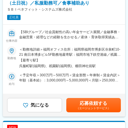
5件程度）。
（土日祝）／私服勤務可／食事補助あり
7.関係機関とのデータ授受
ＳＢＩベネフィット・システムズ株式会社
正社員
■入社後の流れ
入社後はOJTを中心に実務を覚えていただきます。
研修中は老齢給付業務を中心に実践的なスキルを身につけていた
【SBIグループ／社会貢献性の高い年金サービス展開／金融事務・
だき、その後他の給付業務についても少しずつ実務を経験しなが
金融営業・経理などの経験を生かせる／産休・育休取得実績あり
ら学んでいただきます。
仕事内容
／手厚い入社後研修あり／食事補助あり／私服勤務可】
易しい作業から難度の高い作業まで習得状況に合わせて段階的に
■業務内容
進めていき、1ヵ月～3ヵ月で簡単な裁定や事務作業、お客様対応
＜勤務地詳細＞福岡オフィス住所：福岡県福岡市博多区冷泉町10-
確定拠出年金の給付業務（老齢給付、障害給付）です。請求書類
に慣れていただき、1年程度で全ての業務に対応できるよう、計画
21 南日本博多ビル5F勤務地最寄駅：福岡市地下鉄空港線／祇園駅
の受付から給付金振込までの一連のオペレーション業務をご担当
勤務地
的に成長をサポートします。
受動喫煙対策：屋内全面禁煙変更の範囲：会社の定める事業所
【最寄り駅】
いただきます。
経験を積めば管理職やリーダーなどのポジションも目指せます。
（リモートワーク含む）
呉服町駅(福岡県)、祇園駅(福岡県)、櫛田神社前駅
■職務詳細
1.書類受付
■魅力
＜予定年収＞300万円～500万円＜賃金形態＞年俸制＜賃金内訳＞
マニュアルに従い、書類が揃っているのか、正しく記載されてい
給付業務は業務内容が広範囲にわたり、習得する知識も事務作業
年額（基本給）：3,000,000円～5,000,000円＜月額＞250,000円
るかを確認します。
給与
に関するものだけでなく、税制上の知識、確定拠出年金以外の退
～416,666円（12分割）＜昇給有無＞有＜残業手当＞有＜給与補
2.裁定
職金制度など幅広く、給付請求の受付から支給まで全てに携わっ
足＞※給与詳細は前職（現職）の収入、経験・能力等を考慮の上、
裁定請求書類を確認し、加入者様が確定拠出年金の給付をお受け
ているため、達成感や充実感を感じられる業務です。また、習得
規定により決定※半期年俸の6分の1を月々支給・賞与：年1回（7
取りになれるのか判断をします。
した知識は今後の人生に深く関わるものであるため、やりがいも
月※業績・評価に応じて支給）・給与改定：年1回賃金はあくまで
応募依頼する
3.源泉徴収事務
気になる
得られます。
も目安の金額であり、選考を通じて上下する可能性があります。
（エージェントサービス）
4.システム登録
●確定拠出年金に関する知識だけでなく、税法などの理解を深める
月給(月額)は固定手当を含めた表記です。
5.帳票出力・発信
ことができます。
6.イン・アウトバウンドコール
●顧客対応により「相手の理解度に話を合わせる」「伝えたい内容
・加入者様からの問い合わせに対応します（多い日は1日10件程
を明確にする」力を身に付けることができます。
NEW