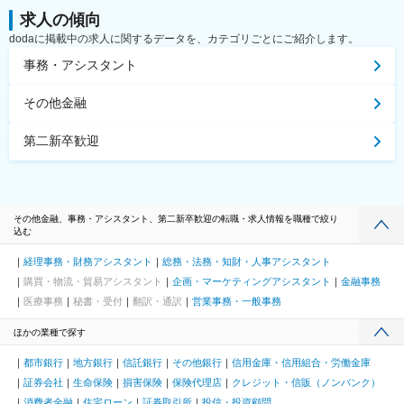
求人の傾向
dodaに掲載中の求人に関するデータを、カテゴリごとにご紹介します。
事務・アシスタント
その他金融
第二新卒歓迎
その他金融、事務・アシスタント、第二新卒歓迎の転職・求人情報を職種で絞り
込む
経理事務・財務アシスタント
総務・法務・知財・人事アシスタント
購買・物流・貿易アシスタント
企画・マーケティングアシスタント
金融事務
医療事務
秘書・受付
翻訳・通訳
営業事務・一般事務
ほかの業種で探す
都市銀行
地方銀行
信託銀行
その他銀行
信用金庫・信用組合・労働金庫
証券会社
生命保険
損害保険
保険代理店
クレジット・信販（ノンバンク）
消費者金融
住宅ローン
証券取引所
投信・投資顧問