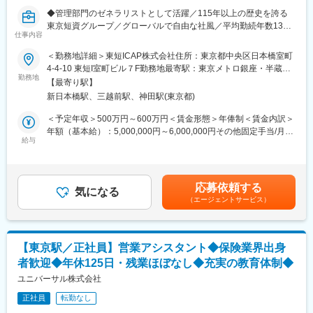
クや変更の提案
◆管理部門のゼネラリストとして活躍／115年以上の歴史を誇る
東京短資グループ／グローバルで自由な社風／平均勤続年数13年
■ポイント
仕事内容
／残業少なめ／年間休日121日◆
・少子高齢化や老後資金への関心の高まりを背景に、確定拠出年
＜勤務地詳細＞東短ICAP株式会社住所：東京都中央区日本橋室町
金の加入者数は年々増加しており、それに伴い給付金に関わる業
■業務概要
4-4-10 東短I室町ビル７F勤務地最寄駅：東京メトロ銀座・半蔵門
務の重要性も増しています。
＼将来は会社の採用を担うコアメンバーへ！／
勤務地
線／三越前駅受動喫煙対策：屋内喫煙可能場所あり変更の範囲：
・お客様の大切な老後資産に直接関わることができるため、やり
【最寄り駅】
管理部門にて、人事・労務・総務業務をお任せします。入社後は
無
がいを感じられる仕事です。
新日本橋駅、三越前駅、神田駅(東京都)
ジョブローテーションを通じて管理部全体の業務を幅広く経験
・単なる事務作業にとどまらず、業務の効率化や仕組みづくりに
し、各業務への理解を深めていただきます。将来的には採用担当
＜予定年収＞500万円～600万円＜賃金形態＞年俸制＜賃金内訳＞
も関わることができます。
を担っていただくなど、管理部の中核人材としてご活躍いただけ
年額（基本給）：5,000,000円～6,000,000円その他固定手当/月：
ます。
給与
122,922円～147,558円固定残業手当/月：102,330円～122,580円
■キャリアパス
（固定残業時間45時間0分/月）超過した時間外労働の残業手当は
担当業務におけるスペシャリストを目指し、現場運営の中心的な
■業務内容
追加支給＜月額＞641,918円～770,138円（12分割）（一律手当を
役割を担っていただきます。
◇採用：面接対応、会社見学対応、求人作成、採用プロセスの管
含む）＜昇給有無＞有＜残業手当＞有＜給与補足＞【残業手当】
また、ライフイベントに応じて産休・育休制度や時短勤務制度を
応募依頼する
理・改善、人材エージェント会社との連携、社内の採用窓口対
気になる
有 固定残業代制 【昇給】年1回（契約更新時） ※上記年収は目安
柔軟に活用しながら、長期的なキャリアを築くことが可能です。
（エージェントサービス）
応、候補者とのコミュニケーション、外国人候補者の海外からの
であり、経験やスキル、これまでの年収を考慮した上で最終決定
専門性を磨きながら、腰を据えて働きたい方に最適なポジション
招聘・来日サポート
いたします。賃金はあくまでも目安の金額であり、選考を通じて
です。
◇人事労務：入退社手続き、雇用契約書の確認・作成（日・
上下する可能性があります。月給(月額)は固定手当を含めた表記で
さらに、ご本人の意向や適性に応じて、将来的にはマネジメント
英）、人事考課の管理、社会保険手続きなどの労務業務
す。
業務への挑戦や、他部署への異動の可能性もございます。多様な
【東京駅／正社員】営業アシスタント◆保険業界出身
◇総務：備品管理、請求書処理、出張手配、出退勤管理、外国人
経験を積むことでさらなる成長を目指せる環境です。
者歓迎◆年休125日・残業ほぼなし◆充実の教育体制◆
従業員のサポート業務、郵送物の手配、入館連絡、社内イベント
の準備・運営、社内外電話対応
ユニバーサル株式会社
変更の範囲：会社の定める業務
※その他、当社の業務理解のため、経理や法務などの業務にも触れ
正社員
転勤なし
ていただく可能性があります。