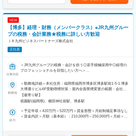
・法務に付随する各種業務
なる地域・社会の発展、環境の保全に貢献する生活総合サービス
額であり、選考を通じて上下する可能性があります。月給(月額)は
グループです。
固定手当を含めた表記です。
◆業務の特徴：
・メイン業務：契約書の起案・修正・リーガルチェック
変更の範囲：会社の定める業務
NEW
・関わる相手：社内各部門、グループ会社の担当者、顧問弁護士
【博多】経理・財務（メンバークラス）※JR九州グルー
事務所
・立ち上がり：入社後は総務・法務部長の指示のもと、契約書の
プの税務・会計業務★税務に詳しい方歓迎
リーガルチェックから着手
ＪＲ九州ビジネスパートナーズ株式会社
・慣れてきたら：ご経験に応じて規程改定に着手することも可能
正社員
◆組織構成：
・少数精鋭のコーポレート体制
＜JR九州グループの税務・会計を担う◎若手積極採用中◎経理の
・全社の平均年齢：30代～40代
プロフェッショナルを目指したい方へ＞
仕事内容
■職務内容：
◆求人の魅力：
JR九州のグループ会社の税務・会計を代行する業務（財務シェア
【業界の魅力】
＜勤務地詳細＞本社住所：福岡県福岡市博多区博多駅前1-5-1 博多
ードサービス）を行います。税務については、法人税や消費税、
AI×総合金融ソリューションという成長領域で、上場企業グループ
大博通りビル6F受動喫煙対策：屋内全面禁煙変更の範囲：会社の
印紙税等の各種税務相談への対応や四半期決算における法人税、
勤務地
の中核を担えます。
定める事業所
【最寄り駅】
税効果会計の適用処理などを行います。また、日々の仕訳伝票の
【会社の魅力】
祇園駅(福岡県)、櫛田神社前駅、博多駅
作成から月次・四半期決算、連結決算を行うほか、有価証券報告
2024年設立ながら東証スタンダードに上場／持株会社体制で積極
書・決算短信などの開示資料の作成も行います。また、必要に応
的なM&Aを進め、拡大フェーズにあります。
＜予定年収＞420万円～520万円＜賃金形態＞月給制補足事項なし
じて新会計基準の導入や監査法人・税理士対応も発生します。
【仕事の魅力】
＜賃金内訳＞月額（基本給）：210,000円～250,000円＜月給＞
※スキルによっては、チームリーダーとして、チームメンバーの仕
給与
仕組みが整いきっていないフェーズだからこそ、裁量高く働けま
210,000円～250,000円＜昇給有無＞有＜残業手当＞有＜給与補足
事の采配や進捗管理などをお任せします。
す。
＞※年齢・経験などに基づき決定します（記載年収から変動する場
【処遇の魅力】
合有り）■昇給：年1回■賞与：年2回（実績5.3か月）■モデル年