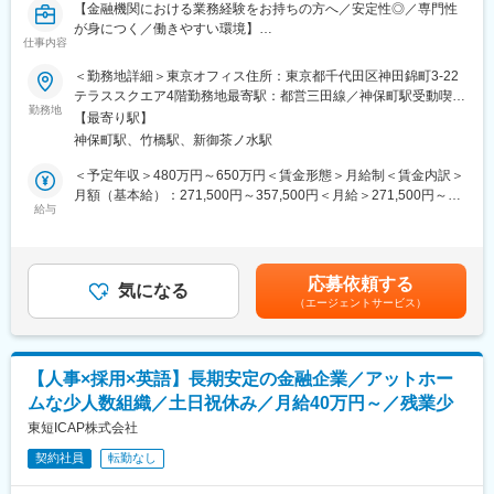
FX」を運営しています。お客様が安心して取引できる環境づくり
【金融機関における業務経験をお持ちの方へ／安定性◎／専門性
を大切にしています。
が身につく／働きやすい環境】
【働きやすい環境】
仕事内容
※FXとは、異なる国の通貨を売買し、その差額を活用する取引で
子育て中の方や幅広い年代のスタッフが活躍中。
す。
■業務内容
＜勤務地詳細＞東京オフィス住所：東京都千代田区神田錦町3-22
お子様の急な体調不良や学校行事などにも、無理なくスケジュー
確定拠出年金の給付に関する事務・企画をご担当いただきます。
テラススクエア4階勤務地最寄駅：都営三田線／神保町駅受動喫煙
ル調整ができる職場です。
変更の範囲：会社の定める業務
勤務地
対策：屋内全面禁煙変更の範囲：会社の定める事業所
また、オフィス敷地内にはショッピングセンターがあり、業務後
【最寄り駅】
◇事務
に買い物を済ませることも可能。仕事と生活を両立しやすい環境
神保町駅、竹橋駅、新御茶ノ水駅
お客さまからの給付金の請求に対して、以下の対応を行います。
です。
（1）支給要件に該当することの確認（これを年金の「裁定」とい
＜予定年収＞480万円～650万円＜賃金形態＞月給制＜賃金内訳＞
います）
月額（基本給）：271,500円～357,500円＜月給＞271,500円～
【正社員登用について】
（2）税金関係の書類の精査及び税務計算
給与
357,500円＜昇給有無＞有＜残業手当＞有＜給与補足＞【昇給回
勤続年数や人事評価などの要件を満たすことで、正社員登用試験
（3）請求書類の不備確認と電話や書面による不備の解消
数】年1回（6月）【賞与回数】年2回（6月、12月）想定年収には
に挑戦できます。
（4）進捗管理、実務担当者（含む契約・派遣社員）の育成及び法
昼食手当（月9,000円）を含みます。賃金はあくまでも目安の金額
ライフスタイルに応じてキャリアアップを目指せる制度で、過去4
改正や作業手順変更時の教育
であり、選考を通じて上下する可能性があります。月給(月額)は固
年間（2021年～2024年）で8名の正社員登用実績があります。
応募依頼する
※入社後は（1）～（3）を通じて業務を習得していただき、将来
気になる
定手当を含めた表記です。
正社員登用後は、管理職を目指すことも可能です。
（エージェントサービス）
的には（4）の業務とともに、次の企画業務も担っていただきま
す。
変更の範囲：会社の定める業務
◇企画
【人事×採用×英語】長期安定の金融企業／アットホー
事務効率化・堅確化・サービス向上のため、以下を行います。
ムな少人数組織／土日祝休み／月給40万円～／残業少
・業務で使用しているシステム、ツール等の改善
・上記改善案件の推進と進捗管理、業務要件定義書の作成、会議
東短ICAP株式会社
体への付議等
契約社員
転勤なし
・事務マニュアル整備やお客様向け案内文書及び帳票の改訂
・事務やシステムに変更が発生する場合の、現場目線でのチェッ