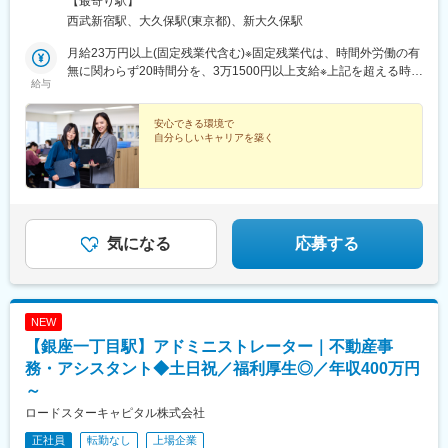
【最寄り駅】
駅 南口より徒歩5分・西武新宿線「西武新宿」駅 北口より徒歩3
西武新宿駅、大久保駅(東京都)、新大久保駅
分・都営地下鉄大江戸線「新宿西口」駅より徒歩5分・東京メトロ
丸の内線「新宿」駅より徒歩7分※受動喫煙防止対策：あり
月給23万円以上(固定残業代含む)※固定残業代は、時間外労働の有
無に関わらず20時間分を、3万1500円以上支給※上記を超える時間
給与
外労働分は追加で支給
安心できる環境で
自分らしいキャリアを築く
気になる
応募する
NEW
【銀座一丁目駅】アドミニストレーター｜不動産事
務・アシスタント◆土日祝／福利厚生◎／年収400万円
～
ロードスターキャピタル株式会社
正社員
転勤なし
上場企業