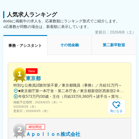
を行う
企業マーケット開拓や付加価値の高いコンサルティング営業を強
・社内チームメンバーと連携しながら顧客ごとの状況共有や提案
みとして創業から30年、安定した成長を続けています。
方針の策定
人気求人ランキング
dodaに掲載中の求人を、応募数順にランキング形式でご紹介します。
変更の範囲：会社の定める業務
■組織構成
※応募数が同数の場合は、新着順に表示しています。
名古屋オフィスはマネージャー1名、メンバー4名、事務1名の計6
更新日：
2026/8/8（土）
名体制です。
また、カスタマーサポート課は東京・大阪・福岡を含め9名が在籍
その他金融
第二新卒歓迎
事務・アシスタント
しています。
■教育・研修体制
1か月程度の研修期間があり、その後はOJTにてフォロー致しま
す。2か月程度での独り立ちを想定しております。
New
東京都
■当社の特徴：
特別な公務員試験対策不要／東京都職員（事務）／月給31万円～
（1） ゴールベースプランニング
■東京都庁第一本庁舎・第二本庁舎／東京都新宿区西新宿2-8-1 ※東京都庁本庁舎のほか、都内の出先事業所などに配属される場合があります。 ※配属される部署によってリモートワークの相談も可能です。 ◎アクセス・「JR新宿駅」（西口から徒歩約10分）・都営地下鉄大江戸線「都庁前駅」・新宿駅西口（地下バスのりば）から都営バス（都庁循環）「都庁第一本庁舎」、「都庁第二本庁舎」、「都議会議事堂」下車・JR新宿駅西改札「新宿駅西口」バス停から「西参道方面」行きの新宿WEバス乗車、「新宿ワシントンホテル前」下車※禁煙対策：敷地内禁煙
お客様の現状や課題を丁寧にヒアリングし、ゴールを共有した上
年収573万円/30歳・主任（月給33万6,360円＋諸手当＋賞与） 年収694万円/35歳・課長代理（月給40万3,560円＋諸手当＋賞与）
でコンサルティングを実施
掲載予定期間：
（2） FSカンファレンス
2026/6/25（木）
〜
2026/8/26（水）
提案前に社内会議を実施し、チームで最適な提案を検討すること
気になる
更新日：
2026/6/25（木）
で高品質なコンサルティングを実現
（3） 長期運用戦略
ポートフォリオマネージャーが在籍し、専門的な視点で質の高い
締切間近
運用戦略を提案
Ａｐｏｌｌｏｎ株式会社
（4） 充実したサポート体制