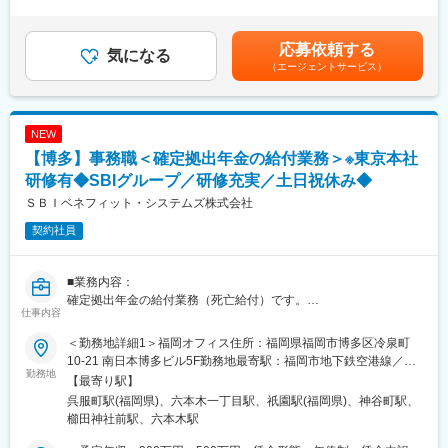
間外労働の残業手当は追加支給＜月給＞257,143円～428,571円
（一律手当を含む）＜昇給有無＞有＜残業手当＞有＜給与補足＞※
■具体的な業務内容：
賞与込みイメージで記載（賞与実績:年2回）※現年収考慮かつ、ス
応募依頼する
事務業務
気になる
キルとの相関性も考慮し、記載年収より上下する可能性もありま
（エージェントサービス）
・契約書・申請書の作成・管理
す賃金はあくまでも目安の金額であり、選考を通じて上下する可
・営業データの入力・管理、案件の進捗管理、メール対応
能性があります。月給(月額)は固定手当を含めた表記です。
・各種書類作成、支払業務
・トラック・トレーラー等の車検証や自動車税など権利関係等に
NEW
関する諸手続きと期日管理
【博多】事務職＜確定拠出年金の給付業務＞※東京本社
・車両の鍵・車検証等の車両に関わる書類の管理
・動産・不動産管理
研修有◆SBIグループ／研修充実／土日祝休み◆
・外部取引先との折衝・調整
ＳＢＩベネフィット・システムズ株式会社
・郵便物の受け取り及び発送対応 等
契約社員
・来客対応、電話対応、受付対応
■当社の魅力：
■業務内容：
これまで運送会社は高額なトラックを自社で購入・所有する経営
確定拠出年金の給付業務（死亡給付）です。
が主流であり財務上でも負担となっていました。当社は、大型ト
仕事内容
請求書類の受付から給付金振込までの一連のオペレーション業務
ラック・トレーラー等の車両を投資対象とし、ファンドで取得し
をご担当いただきます。
た車両を運送会社にリースし、運送会社から得るリース料を源泉
＜勤務地詳細1＞福岡オフィス住所：福岡県福岡市博多区冷泉町
に投資家に配当するという、まったく新しい収益モデルを生み出
10-21 南日本博多ビル5F勤務地最寄駅：福岡市地下鉄空港線／祇
■具体的な業務内容：
勤務地
しました。投資家の数も順調に推移。金融業界、運送業界からの
園駅受動喫煙対策：屋内全面禁煙＜勤務地詳細2＞本社住所：東京
【最寄り駅】
(1)書類受付
評判も上々です。
都港区六本木1-6-1 泉ガーデンタワー17F勤務地最寄駅：東京メト
呉服町駅(福岡県)、六本木一丁目駅、祇園駅(福岡県)、神谷町駅、
・マニュアルに従って、書類がしっかり揃っているのか、正しく
ロ線／六本木一丁目駅受動喫煙対策：屋内全面禁煙変更の範囲：
櫛田神社前駅、六本木駅
記載されているかを確認します。
■当社について：
転居を伴う勤務地変更は無し
(2)裁定