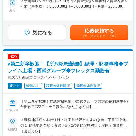
当社は日本で初めて大型トラック等を投資対象とした「トラック
＜予定年収＞300万円～500万円＜賃金形態＞年俸制＜賃金内訳＞
・裁定請求書類を確認し、受取人さまが確定拠出年金の給付をお
ファンド（R）」を開発した会社です。※「トラックファンド
年額（基本給）：3,000,000円～5,000,000円＜月額＞250,000円
受け取りになれるのか判断をします。
給与
（R）」特許取得済
～416,666円（12分割）＜昇給有無＞有＜残業手当＞有＜給与補
(3)源泉徴収事務
車両を運送会社へリースし、その車両を投資対象資産としてファ
足＞※給与詳細は前職（現職）の収入、経験・能力等を考慮の上、
(4)システム登録
ンドを組成し、販売、運用までワンストップで行っています。
規定により決定※残業代・交通費：別途全額支給・賞与：年1回・
(5)帳票出力・発信
給与改定：年1回※入社初年度は賞与・昇給共に対象外賃金はあく
応募依頼する
(6)イン・アウトバウンドコール
気になる
TVCM放送中～47都道府県から未来へ～
までも目安の金額であり、選考を通じて上下する可能性がありま
（エージェントサービス）
・請求者さまからの問い合わせに対応します（多い日は1日10件
https://www.realizecorp.co.jp/47mirai
す。月給(月額)は固定手当を含めた表記です。
程度）。
・書類の不備などがあった場合の請求者さまへのご連絡（1日2～
5件程度）。
NEW
(7)関係機関とのデータ授受
※第二新卒歓迎！【所沢駅/転勤無】経理・財務事務◆プ
■キャリアパス：
ライム上場・西武グループ◆フレックス勤務有
入社後はOJTを中心に実務を覚えていただきます。
株式会社西武プロセスイノベーション
研修中は死亡給付業務を中心に実践的なスキルを身につけていた
正社員
転勤なし
職種未経験歓迎
業種未経験歓迎
だき、その後他の給付業務についても少しずつ実務を経験しなが
ら学んでいただきます。
易しい作業から難度の高い作業まで習得状況に合わせて段階的に
【第二新卒歓迎！育成体制完備！/西武グループ共通の福利厚生有/
進めていき、1ヵ月～3ヵ月で簡単な裁定や事務作業、お客様対応
年間休日122日・土日祝休み/はたらき方◎】
に慣れていただき、1年程度で全ての業務に対応できるよう、計画
仕事内容
的に成長をサポートします。
■業務概要：
経験を積めば管理職やリーダーとしてチームを牽引するポジショ
＜勤務地詳細＞本社住所：埼玉県所沢市くすのき台一丁目11番地
当社は西武グループの小規模～大規模法人のコーポレート機能を
ンも目指せます。
の１ 勤務地最寄駅：各線／所沢駅受動喫煙対策：屋内全面禁煙変
担うシェアード企業です。入社後は経理業務（グループ会社の決
勤務地
更の範囲：会社の定める事業所（リモートワーク含む）
【最寄り駅】
算･税務に関する業務など）を担っていただきます。
■業務・会社の魅力：