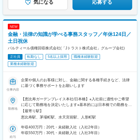
気になる
応募する
NEW
金融・法律の知識が学べる事務スタッフ／年休124日／
土日祝休
パルティール債権回収株式会社(「Jトラスト株式会社」グループ会社)
正社員
転勤なし
5名以上採用
職種未経験歓迎
業種未経験歓迎
企業や個人のお客様に対し、金融に関する各種手続きなど、法律
に基づく事務サポートをお願いします
仕事内容
【恵比寿ガーデンプレイス本社/日本橋】※入社前に適性やご希望
に応じて勤務地を決定いたします※基本的には日本橋での勤務を予
勤務地
定しております※U・Iターン歓迎■恵比寿ガーデンプレイス本社＊
【最寄り駅】
東京都渋谷区恵比寿4-20-3 恵比寿ガーデンプレイスタワー5F＜交
恵比寿駅、茅場町駅、水天宮前駅、人形町駅
通アクセス＞・JR各線「恵比寿駅」より徒歩約5分（恵比寿スカ
イウォーク直結）・東京メトロ日比谷線「恵比寿駅」より徒歩約7
年収400万円：20代・未経験入社（入社2年目）
分■日本橋＊東京都中央区日本橋小網町6-7・東京メトロ東西線・
年収550万円：30代・未経験入社（入社3年目）
給与
日比谷線「茅場町駅」より徒歩5分・東京メトロ半蔵門線「水天宮