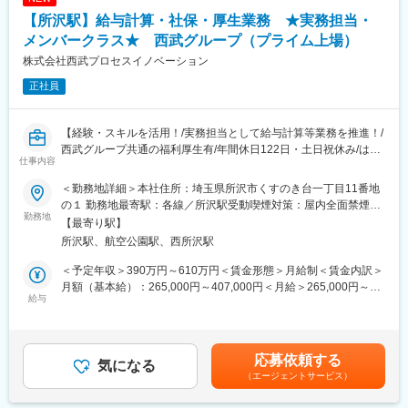
度）。
●複数の年金制度を考えることが多くなり、将来の資産形成につい
【所沢駅】給与計算・社保・厚生業務 ★実務担当・
・書類不備などがあった場合の加入者さまへのご連絡（1日2～5
て学びやすい職場環境となっています。
件程度）。
メンバークラス★ 西武グループ（プライム上場）
7.関係機関とのデータ授受
■働きやすさ
株式会社西武プロセスイノベーション
■入社後の流れ
完全週休二日制・年休120日以上、残業は少なめ。資格取得支援
正社員
OJTを中心に実務を覚えていただきます。
や食事補助など福利厚生も充実し、長期的なキャリア形成が可能
老齢給付業務を中心に実践的なスキルを身につけていただき、そ
です。
の後他の給付業務についても少しずつ実務を経験しながら学んで
【経験・スキルを活用！/実務担当として給与計算等業務を推進！/
いただきます。
変更の範囲：会社の定める業務
西武グループ共通の福利厚生有/年間休日122日・土日祝休み/はた
易しい作業から難度の高い作業まで習得状況に合わせて段階的に
仕事内容
らき方◎】
進めていき、1ヵ月～3ヵ月で簡単な裁定や事務作業、お客様対応
に慣れていただき、1年程度で全ての業務に対応できるよう、計画
＜勤務地詳細＞本社住所：埼玉県所沢市くすのき台一丁目11番地
■業務概要：
的に成長をサポートします。
の１ 勤務地最寄駅：各線／所沢駅受動喫煙対策：屋内全面禁煙変
西武グループの給与計算・社会保険・厚生事務業務受託部門実務
勤務地
経験を積めば管理職やリーダーなどのポジションも目指せます。
更の範囲：会社の定める事業所（リモートワーク含む）
【最寄り駅】
担当者。
■魅力
所沢駅、航空公園駅、西所沢駅
チームメンバーと協業し、数千人規模を含むグループ22社の給与
給付業務は広範囲にわたり、習得する知識も事務作業に関するも
計算業務等を実務担当として推進・遂行。
のだけでなく、税制上の知識、確定拠出年金以外の退職金制度な
＜予定年収＞390万円～610万円＜賃金形態＞月給制＜賃金内訳＞
正確な業務遂行だけでなく、よりよいしごとを実現するための業
ど幅広く、給付請求の受付から支給まで全てに携わっているた
月額（基本給）：265,000円～407,000円＜月給＞265,000円～
務改革を推し進めることを期待。
給与
め、達成感や充実感を感じられる業務です。また、習得した知識
407,000円＜昇給有無＞有＜残業手当＞有＜給与補足＞※スキル・
は人生に深く関わるものであるため、やりがいも得られます。
経験によって決定いたします。■賞与：年2回■昇給：年1回賃金は
■具体的には：
●確定拠出年金に関する知識だけでなく、税法などの理解を深める
あくまでも目安の金額であり、選考を通じて上下する可能性があ
・給与・賞与計算及び会計処理の実施
ことができます。
ります。月給(月額)は固定手当を含めた表記です。
応募依頼する
・社会保険計算・手続き
気になる
●顧客対応により「相手の理解度に話を合わせる」「伝えたい内容
（エージェントサービス）
・退職金計算及び会計処理の実施
を明確にする」力を身に付けることができます。
・年末調整対応
●複数の年金制度を考えることが多くなり、将来の資産形成につい