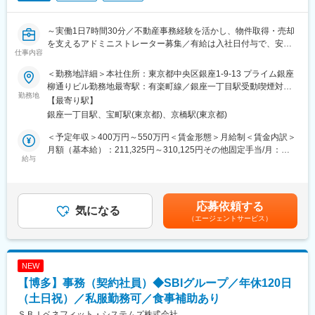
～実働1日7時間30分／不動産事務経験を活かし、物件取得・売却
を支えるアドミニストレーター募集／有給は入社日付与で、安定
仕事内容
した環境のもと長期的なキャリア形成が可能～
＜勤務地詳細＞本社住所：東京都中央区銀座1-9-13 プライム銀座
■業務概要：
柳通りビル勤務地最寄駅：有楽町線／銀座一丁目駅受動喫煙対
不動産取引に関する事務全般（稟議、ファイリング、顧客対応
勤務地
策：敷地内喫煙可能場所あり変更の範囲：会社の定める場所
【最寄り駅】
等）をお任せします。
銀座一丁目駅、宝町駅(東京都)、京橋駅(東京都)
■具体的には：
＜予定年収＞400万円～550万円＜賃金形態＞月給制＜賃金内訳＞
◇稟議申請
月額（基本給）：211,325円～310,125円その他固定手当/月：
◇反社チェック
給与
55,000円固定残業手当/月：43,675円～59,875円（固定残業時間
◇各種資料のPDF化・印刷等（物件取得時、売却時）
40時間0分/月）超過した時間外労働の残業手当は追加支給＜月給
◇謄本取得
＞310,000円～425,000円（一律手当を含む）＜昇給有無＞有＜残
◇顧客管理
業手当＞有＜給与補足＞※賞与には別途変動賞与（インセンティ
応募依頼する
◇来客対応
気になる
ブ）が上乗せされます。■その他固定手当：選択金賃金はあくまで
（エージェントサービス）
◇電話の一次対応
も目安の金額であり、選考を通じて上下する可能性があります。
◇郵便やバイク便の発送手続き
月給(月額)は固定手当を含めた表記です。
◇名刺情報の更新
◇ラベルシールの作成、管理
NEW
◇切手・レターパックの管理
【博多】事務（契約社員）◆SBIグループ／年休120日
◇ファイリング
（土日祝）／私服勤務可／食事補助あり
■当社について：
ＳＢＩベネフィット・システムズ株式会社