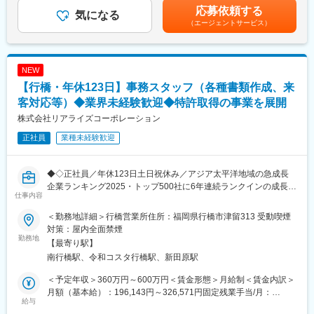
■配属先の特徴/募集背景
年収500万～1,000万円／ご経験・スキルに応じ、実務クラスから
収：450万円 入社３年目主任（月給27万円＋賞与）500万円 入
応募依頼する
SSC事業本部は、JR九州グループ会社の経理事務を実施する「グ
気になる
マネージャークラスまで柔軟に評価します。
社５年目課長代理（月給30万円＋賞与）600万円 入社10年目課
（エージェントサービス）
ループ事業部（財務シェアード）」と、JR九州単体・連結決算業
【ワークライフバランス】
長（月給40万円＋賞与）賃金はあくまでも目安の金額であり、選
務を実施する「JR事業部」2つに分かれています。グループ全体
フレックスタイム制度を活用しながら、メリハリをつけて働くこ
考を通じて上下する可能性があります。月給(月額)は固定手当を含
でも事業拡大するなか、増員としてメンバーを募集してます。
とが可能な環境です。
めた表記です。
NEW
■事業内容：
変更の範囲：会社の定める業務
【行橋・年休123日】事務スタッフ（各種書類作成、来
（１）財務シェアードサービス…経理業務受託・各グループ会社
の税務相談及び申告書作成、月次会計処理や決算業務、連結決算
客対応等）◆業界未経験歓迎◆特許取得の事業を展開
業務受託（JR九州グループの連結決算業務）、グループ会社研修
株式会社リアライズコーポレーション
（２）キャッシュマネジメントシステム（CMS）…グループ内金
正社員
業種未経験歓迎
融（グループ各社との預かり及び貸付の実施）、グループ外から
の資金の一括調達及び一括運用、グループ内各社間の取引決済
（ネッティング）、ファクタリング（グループ各社の売掛債権の
◆◇正社員／年休123日土日祝休み／アジア太平洋地域の急成長
買取）
企業ランキング2025・トップ500社に6年連続ランクインの成長企
仕事内容
業◆◇
■組織構成：
SSC事業本部JR事業部：22名
＜勤務地詳細＞行橋営業所住所：福岡県行橋市津留313 受動喫煙
当社は本社を東京の六本木ヒルズに構え、業績好調のため、営業
（20代～50代／男性10名、女性12名 ※契約・パート6名含む）
対策：屋内全面禁煙
所の事務スタッフを募集します。
勤務地
SSC事業本部グループ事業部：49名
【最寄り駅】
営業所における事務業務をお任せするため、ご経験のない業務で
（20代～50代／男性12名、女性37名 ※契約・パート25名含む）
南行橋駅、令和コスタ行橋駅、新田原駅
も積極的に覚えていく意欲のある方を募集いたします。
また、ご来店されたお客様の受付や電話対応等も行っていただき
変更の範囲：会社の定める業務
＜予定年収＞360万円～600万円＜賃金形態＞月給制＜賃金内訳＞
ますので、人とお話しすることがお好きな方をお待ちしておりま
月額（基本給）：196,143円～326,571円固定残業手当/月：
す。
給与
61,000円～102,000円（固定残業時間40時間0分/月）超過した時
今後も業務拡大のため積極的に採用していきます。