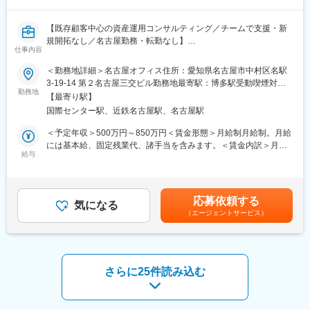
めます。
・社員7名、派遣1名
・社長や役員との距離が近く、意見や相談もしやすい環境です。
・全員女性で30代中心に構成されています。チームで業務を行う
【既存顧客中心の資産運用コンサルティング／チームで支援・新
体制のため、突発休などもサポートしながら対応しています。
変更の範囲：会社の定める業務
規開拓なし／名古屋勤務・転勤なし】
仕事内容
■教育体制
＼こんな方におすすめのポジションです／
＜勤務地詳細＞名古屋オフィス住所：愛知県名古屋市中村区名駅
入社後は、経験年数や役職に関わらず先輩社員によるフォローを
◎数字やノルマを追い続ける営業からキャリアを変えたい
3-19-14 第２名古屋三交ビル勤務地最寄駅：博多駅受動喫煙対
受けられる環境です。月1～2回の上司との1on1ミーティングを通
◎商品を販売するだけでなく、長期的にお客様を支えたい
勤務地
策：屋内全面禁煙変更の範囲：会社の定める事業所
じて、業務上の課題やキャリアについて気軽に相談できます。問
【最寄り駅】
◎金融業界で培った経験を、より顧客本位の環境で活かしたい
題が起きた際も上長が迅速にサポートするため、安心して業務に
国際センター駅、近鉄名古屋駅、名古屋駅
取り組めます。
当社のカスタマーサポート課（名古屋）にて、カスタマーサポー
＜予定年収＞500万円～850万円＜賃金形態＞月給制月給制。月給
トとして既存顧客への資産運用提案やアフターフォローを主軸と
には基本給、固定残業代、諸手当を含みます。＜賃金内訳＞月額
■取引先の企業
した業務を担当いただきます。
給与
（基本給）：236,990円～389,649円その他固定手当/月：55,000
・当社は建設機械レンタル業界国内トップの企業様を主要顧客と
1顧客1担当制ではなく、チームで協力しながらお客様の資産形
円固定残業手当/月：68,010円～155,351円（固定残業時間30時間
しておりますが、その他にも食品業界や福祉業界など多岐に渡る
成・運用を長期的に支援します。新規開拓営業や飛び込みは一切
0分/月）超過した時間外労働の残業手当は追加支給＜月給＞
企業様とお取引がございます。
なく、既存顧客への対応が中心となります。
360,000円～600,000円（一律手当を含む）＜昇給有無＞有＜残業
＜取引先企業（敬称略）＞
応募依頼する
気になる
手当＞有賃金はあくまでも目安の金額であり、選考を通じて上下
株式会社アクティオ/AKTIOグループ/葵重機有限会社/株式会社オー
（エージェントサービス）
■業務詳細
する可能性があります。月給(月額)は固定手当を含めた表記です。
ビック
・既存顧客の資産ポートフォリオ管理や運用提案（金融商品、生
等
命保険、不動産を含む）
・定期面談（6か月ごと）の案内や面談対応、顧客からの問い合わ
■企業の魅力
せへのヒアリング・サポート
さらに25件読み込む
・当社のお取引の約90%は法人顧客です。特に主要顧客である建
・電話やメールによる顧客活動状況の確認と継続的なフォロー
設機械レンタル業界国内トップ企業は、社長の出身企業というこ
・追加提案資料の作成、プレゼンテーションの実施
ともあり強固な取引基盤を構築しております。
・顧客のニーズや状況を丁寧にヒアリングし、長期的な伴走支援
・既存クライアントの紹介や取引保険会社とのタイアップによる