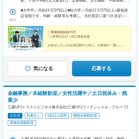
駅、千里中央駅(北大阪急行)、淀屋橋駅、芝公園駅、不動前駅、東
ィス／東京都港区芝公園1-1-1◇大阪地区◇━━━…●千里オフィ
京駅、大門駅(東京都)、千里中央駅(大阪モノレール)、大江橋駅、
ス／大阪府豊中市新千里西町1-1-3※配属先はほぼ千里オフィスで
■大学卒／月給24.5万円以上■短大卒／月給22.5万円以上※最低保
田町駅(東京都)、二重橋前駅、神谷町駅、肥後橋駅
す。●淀屋橋オフィス／大阪府大阪市中央区北浜4-5-33
証金額です。年齢・経験等を考慮し、当社規定に基づき決定いた
給与
します。※上記金額は残業代は含みません。＜年収例＞年収361万
円／大卒社会人経験3年目／月給25万2000円+賞与※上記に残業手
当は含みません。＜将来役職登用となった際の年収例＞（モデル
◇業種職種経験不問
◇1年間のOJT＋自己啓発支援
ケース）・リーダー／418万円～551万円（月給+賞与）・チーム
長／562万円～781万円（月給+賞与）※成果次第でさらなる年収ア
お任せしたいのは信託銀行と共に、お客様の『思い』と
ップも可能。
その大切な方の『未来』をつなぐこと。
自身で考え、行動する力が求められる仕事ですが、その
分、金融や信託に関する高い専門性を習得することが可
能です。
気になる
応募する
金融事務／未経験歓迎／女性活躍中／土日祝休み・残
業少
三菱UFJトラストビジネス株式会社(三菱UFJフィナンシャル・グループ)
正社員
転勤なし
5名以上採用
職種未経験歓迎
業種未経験歓迎
三菱UFJ信託銀行から受託した手続き全般（銀行・信託・相続・