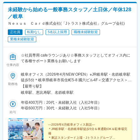
未経験から始める一般事務スタッフ／土日休／年休128
／岐阜
Ｎｅｘｕｓ Ｃａｒｄ株式会社(「Jトラスト株式会社」グループ会社)
正社員
転勤なし
5名以上採用
職種未経験歓迎
業種未経験歓迎
☆社員専用 cafeラウンジあり☆事務スタッフとしてオフィス内に
て各種サポート業務をお願いします
仕事内容
岐阜オフィス（2026年4月NEW OPEN）※JR岐阜駅・名鉄岐阜駅
徒歩5分＊岐阜県岐阜市長住町5-8 國六ビル4F＜交通アクセス＞・
勤務地
JR「岐阜駅」より徒歩5分・名古屋鉄道「名鉄岐阜駅」より徒歩5
【最寄り駅】
分※転勤なし※マイカー通勤OK・駐車場完備（岐阜オフィスのみ）
岐阜駅、恵比寿駅、名鉄岐阜駅
※U・Iターン歓迎東京本社＊東京都渋谷区恵比寿4-20-3 恵比寿ガ
ーデンプレイスタワー7F＜交通アクセス＞・JR各線「恵比寿駅」
年収400万円：20代・未経験入社（入社2年目）
より徒歩約5分（恵比寿スカイウォーク直結）・東京メトロ日比谷
年収600万円：30代・未経験入社（入社5年目）
給与
線「恵比寿駅」より徒歩約7分＼通勤にも便利な岐阜オフィス／岐
阜オフィスはJR岐阜駅・名鉄岐阜駅から歩いて徒歩5分の場所に
あり、交通アクセスも抜群。また駐車場も完備していることから
―2026年4月岐阜オフィス新設―
＊JR岐阜駅・名鉄岐阜駅徒歩5分＆車通勤OK＆駐車場完
マイカーで通勤される方も少なくありません。電車通勤派も自動
備
車通勤派も、どちらも快適に通勤することができます。※基本的に
＊東証スタンダード上場・Jトラストグループ