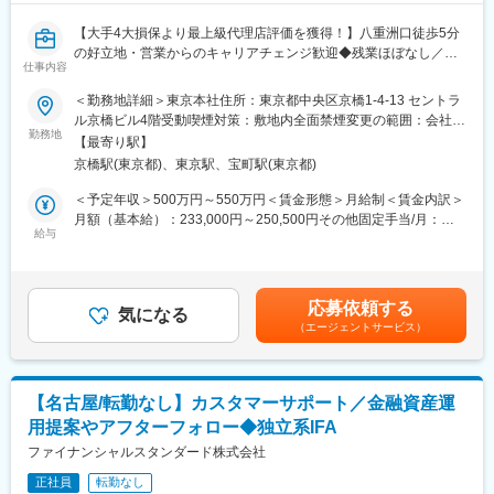
■組織構成
【大手4大損保より最上級代理店評価を獲得！】八重洲口徒歩5分
管理部門には現在、部長1名、法務担当1名、、経理担当2名、採
の好立地・営業からのキャリアチェンジ歓迎◆残業ほぼなし／育
用担当1名、総務担当1名が在籍しています。各担当が連携しなが
仕事内容
産休取得率・復帰率100％／お客様に寄り添った提案が好評／年
ら横断的に業務を進めています。
間休日125日◆
＜勤務地詳細＞東京本社住所：東京都中央区京橋1-4-13 セントラ
ル京橋ビル4階受動喫煙対策：敷地内全面禁煙変更の範囲：会社の
■キャリアパス
■業務内容：
勤務地
定める事業所
管理部全体の業務を幅広く経験した後、適性や希望に応じて採用
【最寄り駅】
経験に応じて、段階的に法人営業サポート等をお任せします。
業務や雇用契約書の作成（日・英）などをメインに担っていただ
京橋駅(東京都)、東京駅、宝町駅(東京都)
・提案書や契約書類作成、チェック
くことを期待しています。
・契約期日管理
＜予定年収＞500万円～550万円＜賃金形態＞月給制＜賃金内訳＞
・提案書作成（内容は担当営業・部門長を交えたチームミーティ
月額（基本給）：233,000円～250,500円その他固定手当/月：
■ポジションの特徴
ングで検討）
給与
57,900円～71,200円固定残業手当/月：34,100円～37,800円（固
・採用業務では大きな裁量を持って活躍でき、会社の顔として自
※法人営業担当とペアを組み全般をサポートします。
定残業時間15時間0分/月）超過した時間外労働の残業手当は追加
分のアイデアや工夫を活かせます。
・長期出張のサポート（宿泊・交通予約等）
支給＜月給＞325,000円～359,500円（一律手当を含む）＜昇給有
・年齢や社歴にとらわれず、成果や成長をしっかり評価する文化
・業務バランスをみながら営業もお任せします。（資料送付や商
無＞有＜残業手当＞有＜給与補足＞※予定年収には、職務等級毎に
があり、頑張り次第で着実な昇給を目指せます。
応募依頼する
談同行など）
気になる
定めた想定残業代・職能手当を含みます。※前職／経験を考慮して
（エージェントサービス）
※規定フォーマットがある為、資料作成未経験でも安心して活躍で
決定します。■基本賞与：基本給2.5ヶ月分を年2回（6月・12月）
■働く環境
きます。
支給■決算賞与：会社業績と各人の業績貢献により支給（3月）■
・従業員の約3分の1が外国籍で、英語を使ってコミュニケーショ
その他固定手当：役職手当賃金はあくまでも目安の金額であり、
ンを取る機会があります。
■就業環境
選考を通じて上下する可能性があります。月給(月額)は固定手当を
・外資系企業のような自由でフラットな社風です。
【名古屋/転勤なし】カスタマーサポート／金融資産運
・就業時間に収まるよう業務量を調整したり、DX化が進んでいる
含めた表記です。
・アットホームな雰囲気で、困ったときは自然と助け合える職場
用提案やアフターフォロー◆独立系IFA
ことから残業はほとんどございません。（繁忙期、状況に応じて
です。
変動ございます。）
ファイナンシャルスタンダード株式会社
・2025年度に全面リノベーションした快適なオフィスです。
・無料のカフェコーナーを完備し、毎日カプセルコーヒーを楽し
正社員
転勤なし
■組織構成