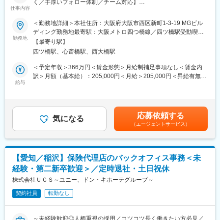
く／手厚いフォロー体制／チーム対応】
携わることが可能です。
仕事内容
残業時間は10～20時間ほどを想定しています。
FXと聞くと難しそうに感じるかもしれませんが、実際の業務は
＜勤務地詳細＞本社住所：大阪府大阪市西区新町1-3-19 MGビル
「申込内容の確認」や「操作方法のご案内」など、事務・サポー
■当社の魅力
ディング勤務地最寄駅：大阪メトロ四つ橋線／四ツ橋駅受動喫煙
トが中心です。
勤務地
SBIグループと辻･本郷税理士法人グループをバックボーンとする
対策：屋内全面禁煙変更の範囲：無
【最寄り駅】
異業種出身者も多く、金融の基礎から学びながら専門性を身につ
経営基盤のもと、M&Aアドバイザリー事業を展開しています。
四ツ橋駅、心斎橋駅、西大橋駅
けられる環境です。
後継者不在に悩む企業オーナー様にとって事業承継に向けた解決
策としてM&Aが注目されており、社会貢献性の高い事業です。
＜予定年収＞366万円＜賃金形態＞月給制補足事項なし＜賃金内
■業務内容
また、IPO（株式上場）も視野に入れて事業規模を拡大させてお
訳＞月額（基本給）：205,000円＜月給＞205,000円＜昇給有無＞
3つのセクションに分かれて業務を行っております。
給与
り、成長段階の会社です。
有＜残業手当＞有＜給与補足＞■昇給：年1回■賞与年２回（7月／
入社後約3か月間は、各セクションの基礎知識や事務作業について
12月）※別途業績に応じて決算賞与を支給（3月）賃金はあくまで
学んで頂きながら、ご本人様の適性を鑑みて配属先を決定する形
変更の範囲：会社の定める業務
も目安の金額であり、選考を通じて上下する可能性があります。
です。
月給(月額)は固定手当を含めた表記です。
応募依頼する
（1）口座開設
気になる
（エージェントサービス）
FX取引を始めるための申込情報を社内システムへ入力し、不備が
ないかを確認します。既存のお客様の登録情報変更にも対応しま
す。
（2）顧客対応
【愛知／稲沢】保険代理店のバックオフィス事務＜未
電話の取り次ぎや、口座開設後のお客様からの問い合わせ対応を
経験・第二新卒歓迎＞／定時退社・土日祝休
行います。内容は「取引画面の操作方法」「キャンペーンの確認
方法」などが中心です。対応中の電話内容は上司も把握できる体
株式会社ＵＣＳ～ユニー、ドン・キホーテグループ～
制のため、判断に迷う場合や対応が難しい場合はすぐに引き継ぐ
契約社員
転勤なし
ことができます。
（3）為替取引サポート
為替レートの動きを確認する業務や、入出金手続きなどの事務対
～未経験歓迎◎人柄重視の採用／コツコツ長く働きたい方必見／