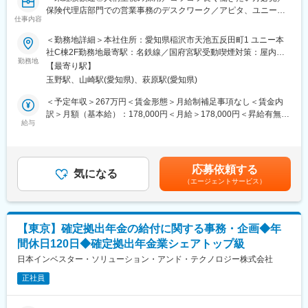
応を行います。実務を通じて、為替や金融の基礎知識が自然と身
保険代理店部門での営業事務のデスクワーク／アピタ、ユニー、
につきます。
仕事内容
ドン・キホーテグループ／安定基盤あり／週休2日制～
＜勤務地詳細＞本社住所：愛知県稲沢市天池五反田町1 ユニー本
■業務の魅力
【仕事内容】
社C棟2F勤務地最寄駅：名鉄線／国府宮駅受動喫煙対策：屋内全
・FXや金融の知識を基礎から学べる
金融サービス事業を展開する当社にて、保険代理店業務を支える
勤務地
面禁煙変更の範囲：会社の定める事業所
・未経験から専門性のある事務職を目指せる
【最寄り駅】
事務スタッフを募集します。配属先は保険業務センター。営業活
・一人で抱え込まず、チームで対応できる安心感
玉野駅、山崎駅(愛知県)、萩原駅(愛知県)
動ではなく、バックオフィスから事業を支えるデスクワーク中心
のポジションです。
＜予定年収＞267万円＜賃金形態＞月給制補足事項なし＜賃金内
■働く環境
入社後は研修を通じて、保険の基礎知識や業務の流れを一から学
訳＞月額（基本給）：178,000円＜月給＞178,000円＜昇給有無＞
業務部は20名体制で、男女比は5：5。20代から60代まで幅広い年
べる環境を整えています。未経験・資格なしからスタートした社
給与
有＜残業手当＞有＜給与補足＞■昇給：あり（年1回・3月／昇給
代が在籍しています。業務内容による壁はなく、日常的に情報共
員も多く、先輩社員が丁寧にサポートしますので、安心して業務
額 500円～4,000円(月額) ※前年実績）■賞与：年2回（7月・12
有や相談がしやすい環境です。
に取り組めます。
月）※昨年実績3ヶ月分賃金はあくまでも目安の金額であり、選考
を通じて上下する可能性があります。月給(月額)は固定手当を含め
■働き方
応募依頼する
＜主な業務内容＞
気になる
た表記です。
・チームで業務量を調整し、残業が発生しない体制
（エージェントサービス）
社内システムやExcelフォーマットへのデータ入力
・マニュアル完備、先輩社員によるマンツーマン指導
保険売上に関する計算・数値管理
・日報を通じて不明点をすぐに解消できる仕組み
保険会社やお客様からのお問い合わせ対応（電話）
契約手続きに関する各種事務サポート
■キャリアパス
【東京】確定拠出年金の給付に関する事務・企画◆年
入社後は事務・サポート業務を通じて金融知識を習得します。経
間休日120日◆確定拠出年金業シェアトップ級
【資格取得について】
験を積むことで、対応範囲を広げたり、後輩育成に関わる役割も
入社後は保険に関する資格の取得が必要となりますが、会社とし
日本インベスター・ソリューション・アンド・テクノロジー株式会社
担えます。
て学習面のバックアップ体制を整えています。
正社員
また、ファイナンシャルプランナー（FP）や証券外交員などの資
■企業魅力
格取得にもチャレンジ可能。お金に関する専門知識が身につき、
当社はインターネットを通じたFX取引サービスを提供し、「LION
日常生活や将来の資産形成にも役立てることができます。