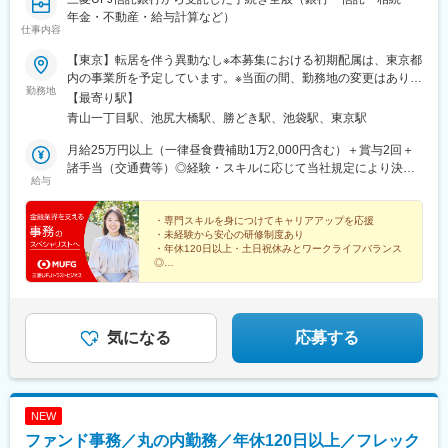
年金・不動産・給与計算など）
仕事内容
【東京】転居を伴う異動なし※本募集における初期配属は、東京都
内の事業所を予定しています。※当面の間、勤務地の変更はありま
勤務地
せん。（変更の範囲：会社の定める事業所）◆青山事業所（本
【最寄り駅】
社、青山事務部、総務事務部、本店事務第1部）／東京都港区北青
青山一丁目駅、池尻大橋駅、勝どき駅、池袋駅、東京駅
山・最寄り駅：「青山一丁目」駅◆池尻事業所（相続事務部）／
東京都世田谷区池尻・最寄り駅：「池尻大橋」駅◆晴海事業所
月給25万円以上（一律昼食費補助1万2,000円含む）＋賞与2回＋
（年金事務部）／東京都中央区晴海・最寄り駅：「勝どき」駅◆
諸手当（交通費等）◎経験・スキルに応じて当社規定により決定
給与
池袋・池袋駅前事業所（職域事務部、ローン事務部）／東京都豊
します。
島区西池袋・最寄り駅：「池袋」駅◆丸の内事業所（本店事務第1
部、本店事務第2部）／東京都千代田区丸の内・最寄り駅：「東
・専門スキルを身につけてキャリアアップを応援
・未経験から安心の研修制度あり
京」駅◆港南事業所（不動産事務部）／東京都港区港南・最寄り
・年休120日以上・土日祝休みとワークライフバランス
駅：「品川」駅※受動喫煙対策：あり
◎
・産休、育休や時短勤務制度あり！実績も豊富
気になる
応募する
NEW
ファンド事務／丸の内勤務／年休120日以上／フレック