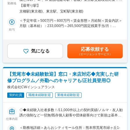
を対象とした、社内での営業事務業務が中心です（契約書類・資
勤務地
性に合わせたキャリアビジョンが実現できる環境です。
の他（屋内の受動喫煙対策あり(喫煙室あり)）変更の範囲：会社の
【最寄り駅】
料作成、チェック、契約期日管理、契約計上処理、保険料管理な
定める事業所
京橋駅(東京都)、東京駅、宝町駅(東京都)
ど）。
■配属先／組織構成：
・アカウンティングユニットに配属されます。現在25名（20代～
＜予定年収＞500万円～600万円＜賃金形態＞月給制＜賃金内訳＞
・業務改善へのチャレンジ：能力・スキルに応じて、事務フロー
50代/男女）が在籍しています。
月額（基本給）：233,000円～265,500円固定残業手当/月：
の設計・見直し、業務マニュアル作成等の業務効率化にも携わっ
給与
チームで担っている社数は20社ほどです。1社を複数名で担当
34,100円～40,600円（固定残業時間15時間0分/月）超過した時間
ていただきたいと考えています。これまでのご経験を活かして、
し、属人化を避けることでいつだれが休んでも対応が効く環境・
外労働の残業手当は追加支給＜月給＞267,100円～306,100円（一
更なる活躍の場があります。
すべての業務を統括的にできる環境です。
律手当を含む）＜昇給有無＞有＜残業手当＞有＜給与補足＞※予定
・その他一般事務（書類送付・受領、法人顧客・保険会社との電
年収には、職務等級毎に定めた想定残業代・職能手当を含みま
応募依頼する
話対応、出張手配等）
気になる
■就業環境：
す。経験を考慮して決定します。【賞与】基本賞与：基本給2.5ヶ
（エージェントサービス）
・上記に付随する各種システム入力やデータ加工・整備 等
月平均残業20時間ほどでリモートワーク活用、フレックスタイム
月分を年2回（6月・12月）支給(※)決算賞与：会社業績と各人の評
制活用とフレキシブルに就業がしやすい環境。また当社も西武グ
価により支給(3月)賃金はあくまでも目安の金額であり、選考を通
■チーム・職場の雰囲気
ループの福利厚生を活用することが可能なため、西武グループ内
じて上下する可能性があります。月給(月額)は固定手当を含めた表
・各自がそれぞれの役割を持ち、生産性向上のための新しいアイ
の割引や社員食堂等も活用が可能。
記です。
【荒尾市◆未経験歓迎】窓口・来店対応◆充実した研
デアを歓迎する自由闊達な雰囲気があります。特に最近は生成AI
修プログラム／外勤へのキャリアも/正社員登用◎
の活用について全社的に研修を実施し、生産性の向上について
変更の範囲：会社の定める業務
日々取り組んでいます。
株式会社CWインシュアランス
・チャットツールも活用し、情報共有はスピーディー。成功事例
契約社員
職種未経験歓迎
業種未経験歓迎
やノウハウの共有も積極的に行われています。
・定期的な1on1ミーティングで上司との相談もしやすく、日々の
業務での悩みの相談やキャリアの相談も可能です。困った時はお
◇◆未経験入社者多数！/11,000件以上の契約実績/ノルマ・友人勧
互い助け合いつつ、業務を行っています。
誘の強制など一切無/既存個人顧客や団体顧客向けで新規は基本無/
仕事内容
プロセス評価でモチベーション高く働ける/土日休みも調整次第で
可能(取得している社員も多数います)◇◆
＜勤務地詳細＞あらおシティモール住所：熊本県荒尾市緑ヶ丘1-
変更の範囲：会社の定める業務