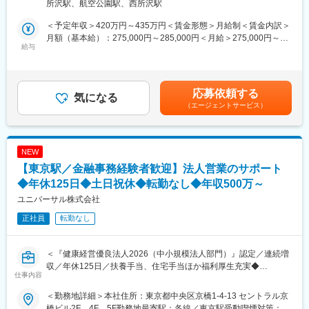
所沢駅、航空公園駅、西所沢駅
入社後1年半は指導員によるOJTに加えて1年間のメンター制度を
給付業務は業務内容が広範囲にわたり、習得いただく知識も単純
導入し、先輩社員が悩みなどを相談できる環境も整えております
な事務作業に関するものだけでなく、税制上の知識、確定拠出年
＜予定年収＞420万円～435万円＜賃金形態＞月給制＜賃金内訳＞
ので未経験でも安心して活躍できる環境です。
金以外の退職金制度など幅広いですが、給付請求の受付から支給
月額（基本給）：275,000円～285,000円＜月給＞275,000円～
給与
まで全てに携わっているため、達成感や充実感を感じられる業務
285,000円＜昇給有無＞有＜残業手当＞有＜給与補足＞※新卒層と
■具体的には：
です。また、習得した知識は今後の人生に深く関わるものである
同等額としています。・賞与あり：年2回（予定）支給する場合は
・伝票チェック（勘定科目の確認）、月次決算
ため、やりがいも得られます。
７月上旬、12月上旬に支給賃金はあくまでも目安の金額であり、
・損益計算書・貸借対照表の作成
選考を通じて上下する可能性があります。月給(月額)は固定手当を
応募依頼する
・四半期ごとの決算業務
気になる
◎確定拠出年金に関する知識だけでなく、税法などの理解を深め
含めた表記です。
（エージェントサービス）
・法人税計算
ることができます。
※グループ会社の経理を仕訳～法人税計算まで担当頂きます。
◎顧客対応により「相手の理解度に話を合わせる」「伝えたい内
容を明確にする」力を身に付けることができます。
■入社後の流れ：
◎複数の年金制度を考えることが多くなり、将来の資産形成につ
NEW
OJTにて先輩社員から業務の流れを教わります。まずはグループ
いて学びやすい職場環境となっています。
【東京駅／金融事務経験者歓迎】法人営業のサポート
会社を1社担当頂きます。いきなりすべてを任せる訳ではなく、で
きる業務から担当頂きますのでご安心ください。
◆年休125日◆土日祝休◆転勤なし◆年収500万～
会社としても年金事業という社会貢献性の高いものに取り組んで
実績として入社2年目社員が西武ライオンズの経理業務を担当して
いることもあり、社会から必要とされているサービスに関わって
ユニバーサル株式会社
おります。
いるという充実感も感じることができます。
正社員
転勤なし
＜サポート体制＞
入社後1年半は先輩社員のワンツーマン指導を実施
変更の範囲：業務部管轄業務全般
ワンツーマン指導者とは別に、メンター制度を導入し、ご自身の
＜『健康経営優良法人2026（中小規模法人部門）』認定／連続増
業務とは離れた先輩社員が相談できる環境も整備しております。
収／年休125日／扶養手当、住宅手当ほか福利厚生充実◆
仕事内容
■複線型のキャリアパス完備：
■業務内容：法人営業サポート（スタッフ）
マネジャー等のマネジメント層だけではなく、ご自身の経験を活
＜勤務地詳細＞本社住所：東京都中央区京橋1-4-13 セントラル京
・営業事務（対外的な営業活動、個人成績目標なし）：法人顧客
かしより専門性を高めたエキスパートコースもあり、ご自身の適
橋ビル2F、4F、5F勤務地最寄駅：各線／東京駅受動喫煙対策：そ