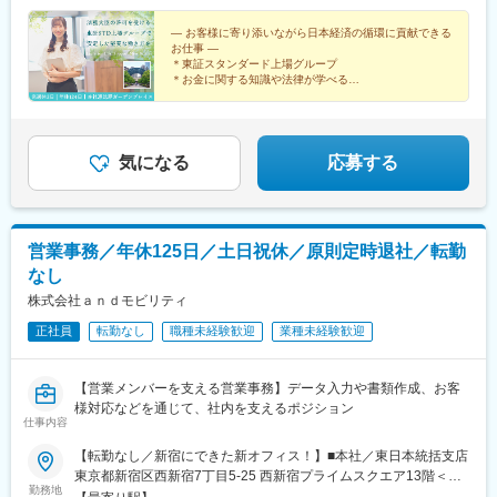
前駅」より徒歩6分＼ 通いやすく働きやすいオフィス環境 ／恵比
寿本社は人気の「恵比寿ガーデンプレイス」内にあります。恵比
― お客様に寄り添いながら日本経済の循環に貢献できる
お仕事 ―
寿スカイウォーク直結のため、雨の日も快適に通勤できます。ま
＊東証スタンダード上場グループ
た、主な勤務地となる日本橋にはオフィス内に法律の専門家が常
＊お金に関する知識や法律が学べる
駐しており、金融・法律の知識を学びながら安心して業務に取り
＊土日祝休み/年休124日/年俸360万円以上も
＊従業員持株会制度やベネフィットステーションなど福
組むことができます。
利厚生充実
気になる
応募する
営業事務／年休125日／土日祝休／原則定時退社／転勤
なし
株式会社ａｎｄモビリティ
正社員
転勤なし
職種未経験歓迎
業種未経験歓迎
【営業メンバーを支える営業事務】データ入力や書類作成、お客
様対応などを通じて、社内を支えるポジション
仕事内容
【転勤なし／新宿にできた新オフィス！】■本社／東日本統括支店
東京都新宿区西新宿7丁目5-25 西新宿プライムスクエア13階＜ア
勤務地
クセス＞・JR「新宿」駅 西口より徒歩7分・JR総武線「大久保」