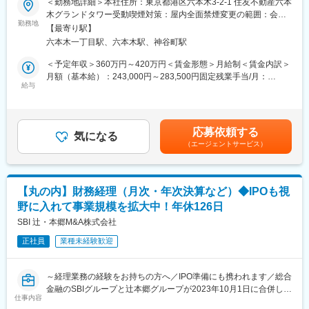
＜勤務地詳細＞本社住所：東京都港区六本木3-2-1 住友不動産六本
た。
住宅ローン手続きをスムーズに進めることがミッションです。書
木グランドタワー受動喫煙対策：屋内全面禁煙変更の範囲：会社
⇒一人ひとりと深く関われる営業と感じた。直接「助かった」と
類確認やデータ入力だけでなく、「不備を防ぐ」「円滑にやり取
勤務地
の定める事業所
言われる仕事を求めて転職をした。
【最寄り駅】
りを進める」といった調整力が求められるポジションです。
六本木一丁目駅、六本木駅、神谷町駅
正確な対応を通じて、お客様の「マイホーム購入」や「不動産取
・実際働いてみてどんな雰囲気でした？
引」を安心して進められるよう支える重要な役割です。
＜予定年収＞360万円～420万円＜賃金形態＞月給制＜賃金内訳＞
⇒ノルマに追われず、顧客視点で提案できる保険営業。風通しの
月額（基本給）：243,000円～283,500円固定残業手当/月：
良い職場で、自由度の高い働き方が叶います♪
■業務内容
給与
57,000円～66,500円（固定残業時間30時間0分/月）超過した時間
住信SBIネット銀行の代理店として、不動産購入時の住宅ローンに
外労働の残業手当は追加支給＜月給＞300,000円～350,000円（一
■働く環境について：
関する事務業務をお任せします。
律手当を含む）＜昇給有無＞有＜残業手当＞有＜給与補足＞■昇
・シフト制になりますが、店舗メンバー毎で調整可能です。
取引先は大手不動産会社が中心で、金融・不動産知識を活かした
給：あり賃金はあくまでも目安の金額であり、選考を通じて上下
・働きながら、子育てをされている社員も在籍しています。
応募依頼する
円滑な連携が可能です。
気になる
する可能性があります。月給(月額)は固定手当を含めた表記です。
・転居を伴う転勤は基本的に発生しません。
（エージェントサービス）
・住宅ローン申込書類とシステム入力内容のチェック
・提携不動産会社への不備確認・連絡対応
■組織体制：
・システムへの対応履歴入力
1店舗あたり2～3名体制にて運営しています。
・お客様・提携会社からの問い合わせ対応
【丸の内】財務経理（月次・年次決算など）◆IPOも視
※未経験者も研修で丁寧にフォローするため、ご安心ください！
変更の範囲：会社の定める業務
野に入れて事業規模を拡大中！年休126日
■業務のポイント
SBI 辻・本郷M&A株式会社
正確に業務を進めるだけでなく、お客様ごとに異なる資産状況に
正社員
業種未経験歓迎
合わせた柔軟な対応力も求められます。単なる事務作業ではな
く、状況に応じて臨機応変に動ける方には大きなやりがいがあり
ます。
～経理業務の経験をお持ちの方へ／IPO準備にも携われます／総合
金融のSBIグループと辻本郷グループが2023年10月1日に合併し、
■組織構成
仕事内容
誕生した会社。両グループが培ってきた実績とノウハウが豊富な
社員23名 事務スタッフ4名（20代～40代）