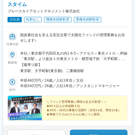
スタイム
ブルースカイアセットマネジメント株式会社
正社員
転勤なし
職種未経験歓迎
業種未経験歓迎
脱炭素社会を支える安定企業で太陽光ファンドの管理業務をお任
せします♪
仕事内容
本社／東京都千代田区丸の内1-6-5＜アクセス＞東京メトロ・JR線
「東京駅」より徒歩１分東京メトロ・都営地下鉄「大手町駅」よ
勤務地
り徒歩１分※受動喫煙対策：あり（屋内禁煙）
【最寄り駅】
東京駅、大手町駅(東京都)、二重橋前駅
年収460万円／24歳／入社1年目／主任
年収540万円／26歳／入社1年目／アシスタントマネージャー
給与
＼ファンド管理事務に興味がある方歓迎！／
★80％以上が未経験入社
★20代～30代の事務が活躍中（女性14名、男性10名）
★事務プラスαのスキルが身につく環境
★年間休日126日・土日祝休み
★賞与年2回（前年実績3.6ヵ月分支給※全社平均）