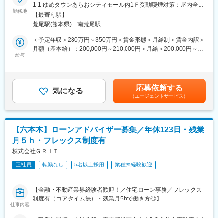
1-1 ゆめタウンあらおシティモール内1Ｆ受動喫煙対策：屋内全面
■業務内容：
勤務地
禁煙変更の範囲：会社の定める事業所
【最寄り駅】
アフラックの保険関連のお手続き・相談で来店されるお客様を、
荒尾駅(熊本県)、南荒尾駅
カウンターにて対応いただきます。お客様の人生に寄り添い、一
人ひとりに合った保険で安心をお届けする仕事です（外回りの営
＜予定年収＞280万円～350万円＜賃金形態＞月給制＜賃金内訳＞
業はありません）。
月額（基本給）：200,000円～210,000円＜月給＞200,000円～
※ノルマ無：自身で行動目標などを設定しますが、業績達成を強い
給与
210,000円＜昇給有無＞有＜残業手当＞有＜給与補足＞■賞与：年
る風土ではなく、どうすればできるか、達成に向けて一緒に協力
2回■昇給：年1回賃金はあくまでも目安の金額であり、選考を通
し合える環境です。
じて上下する可能性があります。月給(月額)は固定手当を含めた表
記です。
応募依頼する
■当ポジションの魅力：
気になる
（エージェントサービス）
◇やりがいを持ち長く働ける環境が整っています。取扱商品もア
フラックの保険だけですので、商品知識も難しくありません。
◇ご志向に応じてゆくゆくは店長業務やSV業務もお任せいたしま
す。
【六本木】ローンアドバイザー募集／年休123日・残業
◇アフラックの代理店で九州トップクラスの代理店です。
月５ｈ・フレックス制度有
◇研修や店舗運営においてアフラック社からの支援もあります。
◇年間休日108日（週休2日）別途、年5日の計画有給を取ってお
株式会社ＧＲＩＴ
ります。
正社員
転勤なし
5名以上採用
業種未経験歓迎
■現在活躍している社員より./前職は異業界が多数（公務員やケー
スワーカーなど）
【金融・不動産業界経験者歓迎！／住宅ローン事務／フレックス
・どんなきっかけで保険業界志望したの？
制度有（コアタイム無）・残業月5hで働き方◎】
⇒身近な方のがん罹患が大きいです。「治療中にお金の心配をす
仕事内容
るしんどさ」を知り、誰かの不安を減らす仕事がしたいと感じ
■ミッション