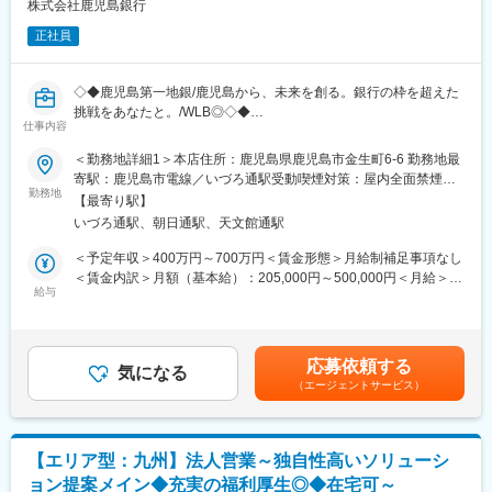
一般的なコンサルと違い
株式会社鹿児島銀行
◎コンサルティング
正社員
◎投資（ファンド）
◎M&Aアドバイザリー
を一体で提供が可能です。
◇◆鹿児島第一地銀/鹿児島から、未来を創る。銀行の枠を超えた
例えば、事業承継の課題に対し、買収先の検討だけでなく
挑戦をあなたと。/WLB◎◇◆
一時的にドーガンの経営コンサルが入り企業を成長させ、将来的
仕事内容
「銀行からはみだせ！」を合言葉に、鹿児島銀行は地域密着型の
に親族へ承継
金融機関として、銀行業務の枠を超えた挑戦を続けています。
＜勤務地詳細1＞本店住所：鹿児島県鹿児島市金生町6-6 勤務地最
といったように「経営課題に対して複数の解決策を組み合わせて
農業法人の設立やキャッシュレスアプリ「Payどん」の開発な
寄駅：鹿児島市電線／いづろ通駅受動喫煙対策：屋内全面禁煙＜
提案できる」のが強みです。
ど、地域課題に向き合い、金融×IT×地方創生の新たな価値を創
勤務地
勤務地詳細2＞鹿児島県内各支店住所：鹿児島県内 受動喫煙対
【最寄り駅】
出。
策：屋内全面禁煙変更の範囲：会社の定める事業所
■お任せする業務
いづろ通駅、朝日通駅、天文館通駅
今回募集する総合職では、個人・法人営業に加え、商品企画やIT
中堅中小企業の事業計画・再生計画策定支援業務、経営に関する
開発などの本部業務にもチャレンジ可能です。
＜予定年収＞400万円～700万円＜賃金形態＞月給制補足事項なし
幅広い支援を行っていただきます
UIターン歓迎・WEB面接完結も可能なため、地方で新しいキャリ
＜賃金内訳＞月額（基本給）：205,000円～500,000円＜月給＞
┗具体的には下記業務をお任せいたします
アを築きたい方に最適な環境です。
給与
205,000円～500,000円＜昇給有無＞有＜残業手当＞有＜給与補足
◆事業再生コンサルティング業務
＞※給与詳細は、年齢、経験、能力を考慮の上、決定します。■昇
・事業計画・再生計画策定支援
■職務内容：
給：年1回（7月）■賞与：年2回（6月・12月）■モデル年収：550
・再生実行支援・モニタリング
ご経験・適性に応じて、以下いずれかの業務を担当いただきま
万円（35歳／勤続10年）、800万円（45歳／勤続20年）賃金はあ
・資金調達支援
応募依頼する
す。
気になる
くまでも目安の金額であり、選考を通じて上下する可能性があり
・中期経営計画策定支援
（エージェントサービス）
<リテール営業（個人向け）>
ます。月給(月額)は固定手当を含めた表記です。
・財務・ビジネスデューデリジェンス
資産運用・金融商品（投資信託、年金保険、外貨預金など）の提
・PMI支援
案を通じて、お客様の人生設計をサポートします。
・親族内事業承継支援
<法人営業（企業向け）>
【エリア型：九州】法人営業～独自性高いソリューシ
融資、M&A、海外進出支援などを通じて、地元企業の成長を支
■当社について
ョン提案メイン◆充実の福利厚生◎◆在宅可～
援。関係性重視の営業スタイルで、地域経済に貢献します。