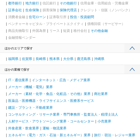
都市銀行
地方銀行
信託銀行
その他銀行
信用金庫・信用組合・労働金庫
証券会社
生命保険
損害保険
保険代理店
クレジット・信販（ノンバンク）
消費者金融
住宅ローン
証券取引所
投信・投資顧問
ベンチャーキャピタル・プライベートエクイティ
債権回収（サービサー）
商品先物取引
外国為替
リース
短資
格付会社
その他金融
金融情報ベンダー
ほかのエリアで探す
福岡県
佐賀県
長崎県
熊本県
大分県
鹿児島県
沖縄県
ほかの業種で探す
IT・通信業界
インターネット・広告・メディア業界
メーカー（機械・電気）業界
メーカー（素材・化学・食品・化粧品・その他）業界
商社業界
医薬品・医療機器・ライフサイエンス・医療系サービス
建設・プラント・不動産業界
コンサルティング・リサーチ業界・専門事務所・監査法人・税理士法人
人材サービス・アウトソーシング業界・コールセンター
小売業界
外食産業・飲食業界
運輸・物流業界
エネルギー（電力・ガス・石油・新エネルギー）業界
旅行・宿泊・レジャー業界