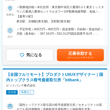
・財務支援以外にも豊富なソリューションを活用し、幅のある提
暗号資産取引所「bitbank.cc」におけるシステム開発プロジェクト
案が可能です。
＜勤務地詳細＞本社住所：東京都中央区八重洲2-2-1 東京ミッドタ
マネージメント全般をお任せします。
・各事業エリアの特性を踏まえた支店全体での目標設定を行って
ウン八重洲八重洲セントラルタワー10F勤務地最寄駅：各線／五
おり、個人の定量的なノルマ設定はありません。
勤務地
反田駅受動喫煙対策：屋内全面禁煙変更の範囲：会社の定める事
【最寄り駅】
■業務内容：
・戦略的に訪問先を選定し、仮説提案型の営業を行っていただき
業所（リモートワーク含む）
東京駅、京橋駅(東京都)、宝町駅(東京都)
・プロジェクト計画
ます。（1日訪問数平均2件～6件）
・プロジェクトスコープ・スケジュール・リスク管理
・代表者と直接面談可能であり、自身が設計した金融ソリューシ
＜予定年収＞600万円～800万円＜賃金形態＞月給制＜賃金内訳＞
・ステークホールダーとの調整
ョンスキームを直接経営者向けにご提案可能です。
月額（基本給）：367,341円～552,312円固定残業手当/月：
・プロジェクト推進
・取引先は法人に限定されるので法人向けソリューション提供の
給与
132,659円～197,688円（固定残業時間45時間0分/月）超過した時
・プロジェクト進捗管理
専門性をより高めることができます。
間外労働の残業手当は追加支給＜月給＞500,000円～750,000円
・成果物納品
（一律手当を含む）＜昇給有無＞有＜残業手当＞有＜給与補足＞■
・社内・社外レポーティング
■今後のキャリアパス事例：
業績賞与有賃金はあくまでも目安の金額であり、選考を通じて上
応募依頼する
営業でご活躍いただいた後にスタートアップ営業室や投資開発事
気になる
下する可能性があります。月給(月額)は固定手当を含めた表記で
（エージェントサービス）
■募集背景：
業室などのバックオフィスポジションへのキャリアも形成できま
す。
ビットバンクのミッション「ビットコインの技術で、世界中にあ
す。
らゆる価値を流通させる」に共感できる仲間を募集しています。
キャリアチャレンジの希望については前向きに考慮いただける環
ビットバンクのシステム部は国内最強のクリプトプロフェッショ
境があります。
【全国フルリモート】プロダクトUI/UXデザイナー｜国
ナル集団であり、あらゆる価値をテクノロジを通して提供してお
内トップクラス暗号資産取引所「bitbank」
ります。
■当金庫働き方と魅力：
現在、さらなる発展を目標に、「インターネットサービスとして
ビットバンク株式会社
・住宅手当は最大約8割、引っ越し手当は全額補助等の福利厚生が
のスピード感」と「金融機関に求められる高い品質」をコアに、
充実。
正社員
転勤なし
プロジェクトマネージメントをシステム部内で推進することにな
・平均残業時間については20時間以内となっております。
っております。そこで、システム部がコミットしているプロジェ
・全国転勤型の他にエリア限定での働き方もございます。
クトを一緒に計画・管理・提供できる仲間を募集しています。プ
・リモートワークや顧客向け直行・直帰も可能です。
〈国内トップクラス取引高の暗号資産取引所／セキュリティの高
ロマネのプロフェッショナルからのエントリーをお待ちしており
さでも高評価獲得／資格取得支援制度など福利厚生充実〉