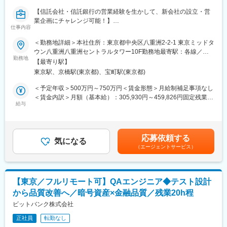
11:00 チームミーティング
【信託会社・信託銀行の営業経験を生かして、新会社の設立・営
(大同生命では個人目標ではなくチーム制を敷いています。)
業企画にチャレンジ可能！】
12:00 ランチ
仕事内容
14:00 代理店との研修・打合せ
■職務内容：
16:00 顧客への代理店と提案同行
＜勤務地詳細＞本社住所：東京都中央区八重洲2-2-1 東京ミッドタ
本ポジションは、JADAT事業における下記業務をご担当いただき
(代理店に同行し適切な商品提案をサポートします。)
ウン八重洲八重洲セントラルタワー10F勤務地最寄駅：各線／五
ます。
勤務地
18:30 退社
反田駅受動喫煙対策：屋内全面禁煙変更の範囲：本文参照
【最寄り駅】
・ビジネスリアリングの実施及び問い合わせ対応
■充実した研修制度：
東京駅、京橋駅(東京都)、宝町駅(東京都)
・営業ワークフローの整備
中途入社者研修、支社内研修等、充実した研修体制を用意してお
・新ビジネスに係る説明資料の作成
り、そのため商品に関する知識や税務・財務知識がなくても安心
＜予定年収＞500万円～750万円＜賃金形態＞月給制補足事項なし
・目標達成に対する必要なKPIの設定、進捗管理、必要に応じた各
してご入社いただき、異業種・異業界からの方も活躍しておりま
＜賃金内訳＞月額（基本給）：305,930円～459,826円固定残業手
業務プロセスの改善提案
給与
す。また、チームで仕事に取り組むスタイルで社内はもちろん、
当/月：111,070円～165,174円（固定残業時間45時間0分/月）超
・JADATの社内体制整備
代理店や提携先の方との協業がこの仕事の中で重要なポイントと
過した時間外労働の残業手当は追加支給＜月給＞417,000円～
上記の仕事内容に加え、新会社設立後は実際に営業活動を行って
なります。
625,000円（一律手当を含む）＜昇給有無＞有＜残業手当＞有賃
いただきます。
『プラチナくるみん』に認定や、ホワイト500に9年連続該当をは
金はあくまでも目安の金額であり、選考を通じて上下する可能性
応募依頼する
気になる
じめ、育児休暇の取得はもちろん、抜群の就業環境のため長く勤
があります。月給(月額)は固定手当を含めた表記です。
（エージェントサービス）
■JADATとは：
務していただける環境です。
JADATとは、ビットバンクが三井住友トラスト・ホールディング
スと、デジタルアセット※に特化した信託会社の運営に向けて設立
変更の範囲：会社の定める業務
した「日本デジタルアセットトラスト設立準備株式会社 （略称：
【東京／フルリモート可】QAエンジニア◆テスト設計
JADAT（Japan Digital Asset Trust Preparatory Company, inc.）」
から品質改善へ／暗号資産×金融品質／残業20h程
です。
ビットバンク株式会社
これまで、デジタルアセットの投資家は主に個人が主流でした
正社員
転勤なし
が、近年、市場拡大に伴い機関投資家もデジタルアセットへの投