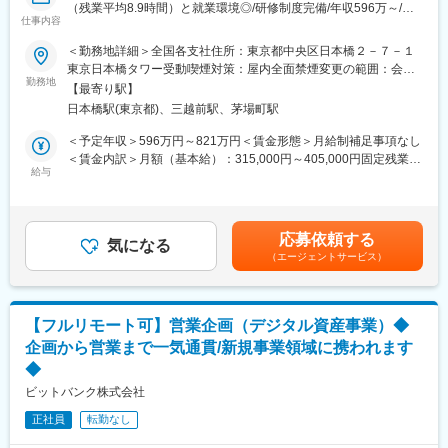
（残業平均8.9時間）と就業環境◎/研修制度完備/年収596万～/法
その他デザイン全般
仕事内容
人保険国内トップシェアのT&Dグループ】
■業務内容：
＜勤務地詳細＞全国各支社住所：東京都中央区日本橋２－７－１
■魅力：
中小企業と密接な関係を持つ当社の保険代理店である税理士事務
東京日本橋タワー受動喫煙対策：屋内全面禁煙変更の範囲：会社
・暗号資産という最先端の金融システムのデザインには、絶え間
所を定期的に訪問し、生命保険の販売推進をします。経営者・役
勤務地
の定める事業所
ない挑戦と豊かな創意工夫が求められます。法令や各種規則の遵
【最寄り駅】
員もしくは従業員を対象とした「お亡くなりになった場合にそな
守を徹底しつつ、ユーザーに必要な情報を直感的にわかりやすく
日本橋駅(東京都)、三越前駅、茅場町駅
える」、「働けなくなった場合にそなえる」、「勇退・老後にそ
提供するため、制約の中でも最適な表現を追求する力を磨くこと
なえる」、「健康経営に取り組む」など提案のバリエーションは
＜予定年収＞596万円～821万円＜賃金形態＞月給制補足事項なし
ができます。
豊富です。
＜賃金内訳＞月額（基本給）：315,000円～405,000円固定残業手
・ユーザー体験を一層高めるデザインの中核を担うため、やりが
・代理店への研修、情報提供（新商品情報、金融情報等）
給与
当/月：50,000円～70,000円（固定残業時間15時間0分/月）超過し
いと共に、大きな成長の機会が広がっています。
・代理店が顧客に対して行う生命保険提案についての支援・アド
た時間外労働の残業手当は追加支給＜月給＞365,000円～475,000
・広告やイベントなど幅広いコンテンツの制作にも関われるため
バイス
円（一律手当を含む）＜昇給有無＞有＜残業手当＞有＜給与補足
多くの成果物を直接世の中に届ける経験ができます。
・財務諸表のデータを用いて算出する必要な保障額を根拠にして
＞※経験・能力・年齢に応じて個別に決定します。■賞与：年2回
応募依頼する
商品をプランニング 等
気になる
賃金はあくまでも目安の金額であり、選考を通じて上下する可能
変更の範囲：会社の定める業務
（エージェントサービス）
必要な保障額を適切な商品でカバーする提案手法のため、自信を
性があります。月給(月額)は固定手当を含めた表記です。
持って代理店と打ち合わせができます。また、税理士代理店を約
10～30点程度担当するため、よりお客様に向き合った営業活動が
できます。
【フルリモート可】営業企画（デジタル資産事業）◆
※面接にてご本人の適性を判断し、別の営業ポジションの選考をご
企画から営業まで一気通貫/新規事業領域に携われます
案内する可能性があります。
◆
■業務の流れ：一例
8:45 出社
ビットバンク株式会社
9:00 デスクワーク
正社員
転勤なし
10:00 代理店との研修・打ち合わせ(必要に応じて先輩・課長が
同行します。)