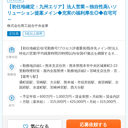
■メインミッション：
【初任地確定：九州エリア】法人営業～独自性高いソ
社会変革や地域創生に向けて取り組む中小中堅から上場企業含め
て向けた財務をはじめとした支援策を社長や財務部門トップに提
リューション提案メイン◆充実の福利厚生◎◆在宅可
案をしていきます。
～
株式会社商工組合中央金庫
■営業ポジションの特徴と魅力：
・財務支援以外にも豊富なソリューションを活用し、幅のある提
正社員
5名以上採用
案が可能です。
・各事業エリアの特性を踏まえた支店全体での目標設定を行って
おり、個人の定量的なノルマ設定はありません。
【初任地確定/在宅勤務可/プロセス評価重視/既存先メイン/対法人
・戦略的に訪問先を選定し、仮説提案型の営業を行います。（1日
特化の営業/平均残業時間20時間以内/全国47拠点を網羅するネッ
仕事内容
訪問数平均2件～6件）
トワークがここにある！】
・代表者と直接面談を通じて、自身が設計した金融ソリューショ
■職務概要：
＜勤務地詳細1＞熊本支店住所：熊本県熊本市中央区城東町2-23
ンスキームを直接経営者向けにご提案可能です。
法人の営業担当となり、九州エリアを主として各自50先～100先
受動喫煙対策：屋内全面禁煙＜勤務地詳細2＞宮崎支店住所：宮崎
・取引先は法人に限定されており、法人向けソリューション提供
の中小企業をメインとした事業者へ向けて様々な課題解決手段を
勤務地
県宮崎市錦町1-10 受動喫煙対策：屋内全面禁煙＜勤務地詳細3＞
【最寄り駅】
の専門性をより高めることができます。
用いて提案営業を推進いただきます。
大分支店住所：大分県大分市都町2-1-6 受動喫煙対策：屋内全面禁
通町筋駅、宮崎駅、大分駅、熊本城・市役所前駅、南宮崎駅、古
※プロジェクト事例：
煙変更の範囲：会社の定める事業所
国府駅、水道町駅、宮崎神宮駅、西大分駅
■今後のキャリアパス事例：
https://shochu-saiyo.com/plus/project/002/
営業でご活躍いただいた後にスタートアップ営業室や投資開発事
└大規模テーマパークの開設に際して当金庫がシンジケートロー
＜予定年収＞600万円～1,000万円＜賃金形態＞月給制＜賃金内訳
業室等のバックオフィスポジションへのキャリアも形成できま
ンのアレンジャーとして、現地の支店法人営業担当者が中心とな
＞月額（基本給）：315,000円～425,000円＜月給＞315,000円～
す。
り、完結まで伴走する事例等。
給与
425,000円＜昇給有無＞有＜残業手当＞有＜給与補足＞※ご経験に
キャリアチャレンジの希望については前向きに考慮いたします。
応じ、提示年収の変動あり※賞与：有※昇給：有※規定により55歳
■業務詳細：
を超えると賃金体系の見直しが行われます。賃金はあくまでも目
■当金庫働き方と魅力：
顧客の財務分析を行い、特性に合わせて融資やデリバティブ取
安の金額であり、選考を通じて上下する可能性があります。月給
応募依頼する
・初任地は九州エリア（長崎支店、熊本支店、大分支店、宮崎支
引、シンジケートローン組成などの提案・セールス・経営相談・
気になる
(月額)は固定手当を含めた表記です。