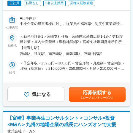
■業務の魅力：
正社員
転勤なし
5名以上採用
業種未経験歓迎
地元企業の成長に寄与し、地域経済の発展に貢献できるやりがい
のある業務です！親密な関係を築く営業スタイルで、企業との
■仕事内容
win-winの関係を構築します◎また、同業界での法人営業経験があ
中小企業の経営者様に対し、従業員の福利厚生制度や事業継続に
る方は、即戦力として活躍しやすい環境です！
仕事内容
関する提案を行う法人営業職です。
単なる保険販売ではなく、企業経営を支えるパートナーとして経
■ワークライフバランス：
＜勤務地詳細1＞宮崎支社住所：宮崎県宮崎市広島1-18-7 受動喫
営課題の解決をサポートします。
・残業は月10時間程度、社宅や独身寮も完備されており、働きや
煙対策：屋内全面禁煙＜勤務地詳細2＞宮崎支社延岡営業所住所：
＜具体的には＞
すい環境が整っています◎
勤務地
宮崎県延岡市安賀多町2-5-15 受動喫煙対策：屋内全面禁煙＜勤務
【最寄り駅】
提携している
地詳細3＞宮崎支社都城営業所住所：宮崎県都城市松元町７街区
宮崎駅、延岡駅、南宮崎駅、南延岡駅、宮崎神宮駅
・商工会議所
■研修体制：
11 損保ジャパン都城ビル3F 受動喫煙対策：屋内全面禁煙変更の
・納税協会
「トレーニーチャレンジ」などの研修制度が充実しており、スキ
範囲：会社の定める事業所
＜予定年収＞252万円～300万円＜賃金形態＞月給制＜賃金内訳＞
・法人会
ル習熟度に応じた研修や専門性の高い業務への人材配置が行われ
月額（基本給）：210,000円～250,000円＜月給＞210,000円～
などの会員企業へ訪問し、下記提案を行います。
ます◎通信講座や資格取得支援もあり、資格取得者には褒賞金が
給与
250,000円＜昇給有無＞有＜残業手当＞無＜給与補足＞◆正職員
・従業員向け福利厚生制度
支給されるため、自己成長を目指しやすい環境です◎
の平均給与例 月給45万6000円(2023年度実績)※給与は年間平均
・退職金準備
の税込定例給与。理論年収に賞与は含みません。賃金はあくまで
・事業継続対策
■事業安定性：
も目安の金額であり、選考を通じて上下する可能性があります。
応募依頼する
・万が一のリスク対策
地域に密着した銀行として、地元企業からの信頼を得ており、安
気になる
月給(月額)は固定手当を含めた表記です。
（エージェントサービス）
・経営者向け保障制度
定した基盤を持っています。地域特性を生かした先進的な取り組
など、企業経営を支える提案を行います。
み（キャッシュレスアプリ開発、農業法人設立など）も行ってお
■この仕事の特徴：
り、将来的な成長が期待されます◎
（1）知人・親族への営業なし：個人向け営業ではなく法人向け営
【宮崎】事業再生コンサルタント＜コンサル×投資
業のため、家族や友人への勧誘はありません。
変更の範囲：会社の定める業務
×M&A＞九州の地場企業の成長にハンズオンで支援
（2）提携団体との安定した営業基盤：商工会議所や納税協会など
との提携により、営業活動を行いやすい環境が整っています。
株式会社ドーガン