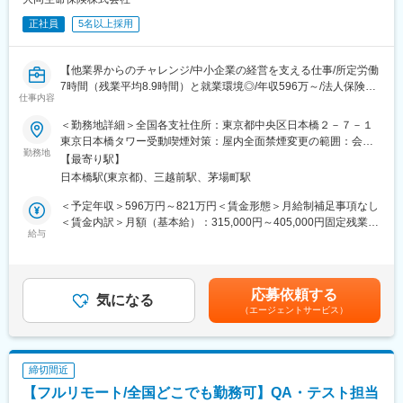
・金融、国際ビジネス・テックの領域それぞれに関わるような仕
正社員
5名以上採用
事ができます。
・自らの裁量を持って成果を上げられる環境で働くことができま
す。
【他業界からのチャレンジ/中小企業の経営を支える仕事/所定労働
・フルリモートでありながらも他部署や経営陣と連携をとること
7時間（残業平均8.9時間）と就業環境◎/年収596万～/法人保険国
ができます。
仕事内容
内トップシェアのT&Dグループ】
・IPOを視野に入れた事業拡大に貢献できます。
■業務内容：
＜勤務地詳細＞全国各支社住所：東京都中央区日本橋２－７－１
当社はAIG損害保険株式会社と提携し、同社の損害保険代理店を行
東京日本橋タワー受動喫煙対策：屋内全面禁煙変更の範囲：会社
■募集背景：
なっております。代理店組織は、AIG損害保険の商品を取り扱う
勤務地
の定める事業所
ビットバンクのミッション「ビットコインの技術で、世界中にあ
【最寄り駅】
「プロ代理店」と「CA社員」(＝Career Agent（独立した営業社
らゆる価値を流通させる」に共感できる仲間を募集しています。
日本橋駅(東京都)、三越前駅、茅場町駅
員))の営業活動を支援し、法人会・納税協会の大型保証制度を促進
近年、ビットコインを中心とした暗号資産はNFTやDeFiなど新し
しております。
＜予定年収＞596万円～821万円＜賃金形態＞月給制補足事項なし
いビジネスモデルの土台となる一方で、金融資産としての注目度
AIG社の代理店営業担当「ソリシター」と十分に信頼関係を構築
＜賃金内訳＞月額（基本給）：315,000円～405,000円固定残業手
を高めています。2024年5月に米国でSECがビットコインETF承
し、協調してプロ代理店やCA社員に大型保証制度の推進を働きか
給与
当/月：50,000円～70,000円（固定残業時間15時間0分/月）超過し
認したことに代表されるように、今後も国内外で多くの資金の流
けることが重要です。
た時間外労働の残業手当は追加支給＜月給＞365,000円～475,000
入が予想されます。
営業担当者・ソリシター・代理店の三者で行う「三者面談」や代
円（一律手当を含む）＜昇給有無＞有＜残業手当＞有＜給与補足
様々な金融機能がある中で、資産の交換を可能にする取引所は中
理店向けの研修を通じて、中小企業に最適な保障を推進できるよ
＞※経験・能力・年齢に応じて個別に決定します。■賞与：年2回
心的な役割を担っていますが、流動性や適切なプライシングを提
応募依頼する
うサポートします。
気になる
賃金はあくまでも目安の金額であり、選考を通じて上下する可能
供する大口機関投資家の存在は欠かせません。
（エージェントサービス）
適切な保険募集体制を構築することの支援が重要なミッションで
性があります。月給(月額)は固定手当を含めた表記です。
ビットバンクの営業部は取引所サービスを利用する大口のお客様
す。
に向けて様々な施策・提案を行なっています。
※面接にてご本人の適性を判断し、別の営業ポジションの選考をご
海外のトレーダーの誘致も積極的に行なっており、今後それらト
案内する可能性があります。
レーダーとのパートナーシップを牽引できる方のご応募をお待ち
締切間近
しております。
【フルリモート/全国どこでも勤務可】QA・テスト担当
■業務の魅力