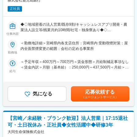
株式会社鹿児島銀行
・各種手当の拡充や新設により、安定した生活をサポートします
正社員
■ワークライフバランス：
・残業は月10時間程度、社宅や独身寮も完備されており、働きや
すい環境が整っています◎
◆◇地域密着の法人営業/既存9割/キャッシュレスアプリ開発・農
業法人設立等/残業月約10時間/社宅・独身寮あり◆◇
仕事内容
■研修体制：
「かぎんバンキングカレッジ」や「トレーニーチャレンジ」など
■おすすめPOINT ＼地域特性を生かした法人営業×多様な働き方
＜勤務地詳細＞宮崎県内各支店住所：宮崎県内 受動喫煙対策：屋
の研修制度が充実しており、スキル習熟度に応じた研修や専門性
をサポートする制度／
内全面禁煙変更の範囲：会社の定める事業所
の高い業務への人材配置が行われます◎通信講座や資格取得支援
・「ゼネラリストコース」「専門キャリアコース」により、従業
勤務地
もあり、資格取得者には褒賞金が支給されるため、自己成長を目
員一人ひとりのキャリアパスに対応したコース体系が整っていま
＜予定年収＞400万円～700万円＜賃金形態＞月給制補足事項なし
指しやすい環境です◎
す！
＜賃金内訳＞月額（基本給）：250,000円～437,500円＜月給＞
・「エリアフリー」「エリア限定」制度の導入により、転勤の有
給与
250,000円～437,500円＜昇給有無＞有＜残業手当＞有＜給与補足
■おすすめPOINT ＼地元密着×多様な働き方をサポートする制度
無を自分で選択できるため、ライフスタイルに合わせたキャリア
＞※給与詳細は、年齢、経験、能力を考慮の上、決定します。■昇
充実／
形成ができます◎
給：年1回（7月）■賞与：年2回（6月・12月）■モデル年収：550
・「ゼネラリストコース」「専門キャリアコース」等従業員一人
・スキル習熟度に応じた研修や専門性の高い業務への人材配置制
万円（35歳／勤続10年）、800万円（45歳／勤続20年）記載金額
ひとりのキャリアパスに対応したコース体系が整っています！
度が充実しています！資格取得支援もあり、取得者には褒賞金が
応募依頼する
気になる
は選考を通じて上下する可能性があります。月給(月額)は固定手当
・「エリアフリー」「エリア限定」制度の導入により、転勤の有
支給されるため、自己成長を目指しやすい環境です◎
（エージェントサービス）
を含みます。
無を自分で選択できるため、ライフスタイルに合わせたキャリア
形成ができます◎
■職務内容：
・スキル習熟度に応じた研修や専門性の高い業務への人材配置制
地元企業の成長を支援する法人営業を担当します。企業に寄り添
度が充実しています！資格取得支援もあり、取得者には褒賞金が
【宮崎／未経験・ブランク歓迎】法人営業｜17:15退社
い、事業拡大のための融資やM＆A、海外進出支援などを行いま
支給されるため、自己成長を目指しやすい環境です◎
す。既存のお客様を回る営業スタイルが主で、1日に5～10件程度
可・土日祝休み・正社員◆女性活躍中◆研修3年
の訪問を行い、一人につき約50社を担当します。
大同生命保険株式会社
変更の範囲：会社の定める業務