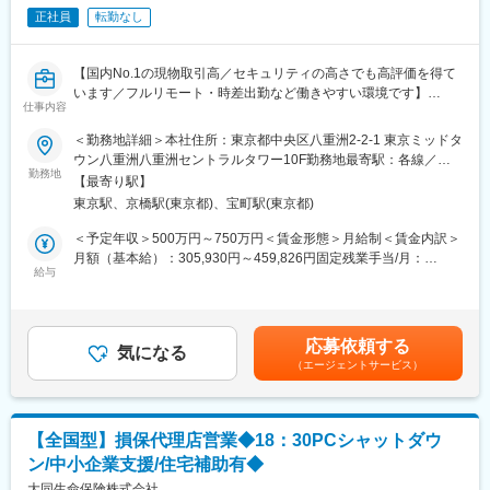
・インフラ：AWS、Docker
となっています。
正社員
転勤なし
・バージョン管理：GitHub
■本ポジションの魅力：
【国内No.1の現物取引高／セキュリティの高さでも高評価を得て
◎フルリモート&フレックスタイム制なのでライフスタイルに合わ
います／フルリモート・時差出勤など働きやすい環境です】
せて働けます。
仕事内容
◎優秀なエンジニア陣のコードレビューもあり、お互いに切磋琢
■仕事内容：
＜勤務地詳細＞本社住所：東京都中央区八重洲2-2-1 東京ミッドタ
磨できる環境です。
・海外法人を中心とした潜在顧客の開拓、既存顧客との関係構築
ウン八重洲八重洲セントラルタワー10F勤務地最寄駅：各線／五
◎プロダクトの企画立案から実装・展開まで一気通貫に経験でき
とニーズ把握
勤務地
反田駅受動喫煙対策：屋内全面禁煙変更の範囲：会社の定める事
ます。
【最寄り駅】
・海外法人のKYCの実施
業所（リモートワーク含む）
東京駅、京橋駅(東京都)、宝町駅(東京都)
・国内外の事業者とのネットワーキング及びパートナーシップの
■歓迎条件：
提案、推進
＜予定年収＞500万円～750万円＜賃金形態＞月給制＜賃金内訳＞
・Reactでの開発経験
・営業戦略、認知施策の立案、推進、サービス設計
月額（基本給）：305,930円～459,826円固定残業手当/月：
・個人開発やサイドプロジェクトでプロダクトをリリースした経
・目標達成に対する必要なKPIの設定、進捗管理、必要に応じた各
給与
111,070円～165,174円（固定残業時間45時間0分/月）超過した時
験
業務プロセスの改善提案
間外労働の残業手当は追加支給＜月給＞417,000円～625,000円
・AIを活用した開発の知見発信（ブログ、X、登壇等）
・ミドルオフィス、システム、法務、コンプライアンス等との連
（一律手当を含む）＜昇給有無＞有＜残業手当＞有賃金はあくま
・SaaS／Webアプリケーションの開発経験
携
でも目安の金額であり、選考を通じて上下する可能性がありま
・スタートアップでの開発経験
応募依頼する
気になる
す。月給(月額)は固定手当を含めた表記です。
（エージェントサービス）
■組織構成
配属先組織は現在2名在籍しております。ジョインいただき中核メ
ンバーとして法人へのアプローチをお任せして致します。
【全国型】損保代理店営業◆18：30PCシャットダウ
■本ポジションの魅力：
ン/中小企業支援/住宅補助有◆
・暗号資産とWeb3業界に携わり最新トレンドや最先端技術に触れ
ることができます。
大同生命保険株式会社