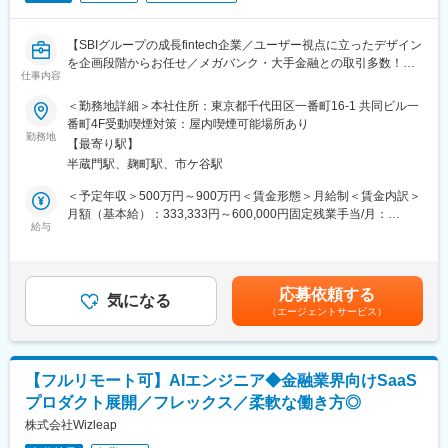
■どんな仲間がいるのか：
現在、100名を超えるメンバーが在籍しています。20代～30代の
メンバーが約70％と若手中心ですが、40代以上の経験豊富なベテ
【SBIグループの成長fintech企業／ユーザー視点に立ったデザイン
ランも多数在籍しています。メンバー全員が同じ夢を描き、日々
を企画段階からお任せ／メガバンク・大手金融との取引多数！／
切磋琢磨しながら大きな目標に対してチャレンジしています。私
仕事内容
フルリモート・フルフレックス／残業10時間程度／育休取得率
たちは当社が掲げるVision、Missionに共感し、そして5つの
100%】
＜勤務地詳細＞本社住所：東京都千代田区一番町16-1 共同ビル一
Valuesを大切にしています。
番町4F受動喫煙対策：屋内喫煙可能場所あり
資産運用ロボアドバイザーおよびファンドラップ事業を手掛け急
勤務地
■就業環境：
【最寄り駅】
成長している同社でUIデザイナーをお任せします。
以下のように社員が働きやすい環境が整っています。
半蔵門駅、麹町駅、市ケ谷駅
「資産運用が誰にとっても身近なものになる」ことを目指す、オ
・基本的に在宅勤務
ンライン証券のスタートアップ企業です。
＜予定年収＞500万円～900万円＜賃金形態＞月給制＜賃金内訳＞
・土日祝休み
月額（基本給）：333,333円～600,000円固定残業手当/月：
・フレックス制度（コアタイム10-16時）
■業務内容：
給与
83,333円～150,000円（固定残業時間40時間0分/月）超過した時
・リラックス休暇（5日間）、年末年始休暇 など
・Web／iOS／Androidアプリ含む、自社サービス・プロダクト全
間外労働の残業手当は追加支給＜月給＞416,666円～750,000円
般におけるUI・UXデザインの企画～設計
（一律手当を含む）＜昇給有無＞有＜残業手当＞有＜給与補足＞
■当社の特徴：
・Web／iOS／Androidアプリ含む、自社サービス・プロダクト全
スキル・経験・能力に応じて決定しますストックオプション有賃
仮想通貨交換業者として金融庁から正式に認定されています。
応募依頼する
般におけるコンテンツクリエイティブの制作
気になる
金はあくまでも目安の金額であり、選考を通じて上下する可能性
2017年7月には総額8.5億円の資金調達も実施し、急速に成長、拡
（エージェントサービス）
・画面レイアウト、画像制作、アイコン・バナー・ヘッダー制
があります。月給(月額)は固定手当を含めた表記です。
大しています。金融機関や関連企業に向けて教育、研修を行って
作、営業用資料のデザイン改修
いるビットコイン研究者が技術顧問を務めており、技術的な強み
＼金融に関する経験は不問です／
があります。
金融？投資？むずかしそう…。と思って敬遠しないでください。
【フルリモート可】AIエンジニア◆金融業界向けSaaS
誰もが資産運用を簡単に行えるサービスをデザインするために
変更の範囲：会社の定める業務
プロダクト展開／フレックス／柔軟な働き方◎
は、むしろその感覚を活かせます。社内での事業・組織に関する
各種プロジェクトへご参画いただき、デザインの企画から始ま
株式会社Wizleap
り、コンセプトやユーザー体験等の設計をご担当いただきます。