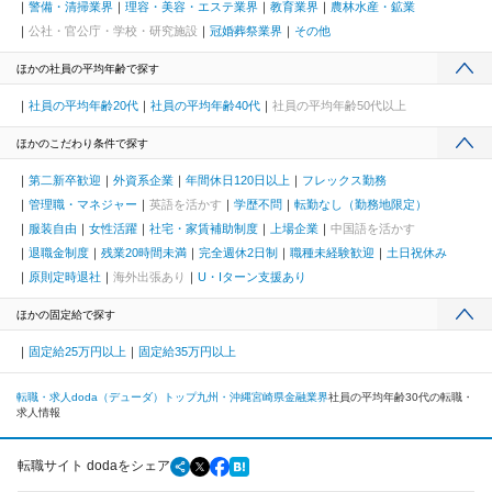
警備・清掃業界
理容・美容・エステ業界
教育業界
農林水産・鉱業
公社・官公庁・学校・研究施設
冠婚葬祭業界
その他
ほかの社員の平均年齢で探す
社員の平均年齢20代
社員の平均年齢40代
社員の平均年齢50代以上
ほかのこだわり条件で探す
第二新卒歓迎
外資系企業
年間休日120日以上
フレックス勤務
管理職・マネジャー
英語を活かす
学歴不問
転勤なし（勤務地限定）
服装自由
女性活躍
社宅・家賃補助制度
上場企業
中国語を活かす
退職金制度
残業20時間未満
完全週休2日制
職種未経験歓迎
土日祝休み
原則定時退社
海外出張あり
U・Iターン支援あり
ほかの固定給で探す
固定給25万円以上
固定給35万円以上
転職・求人doda（デューダ）トップ
九州・沖縄
宮崎県
金融業界
社員の平均年齢30代の転職・
求人情報
転職サイト dodaをシェア