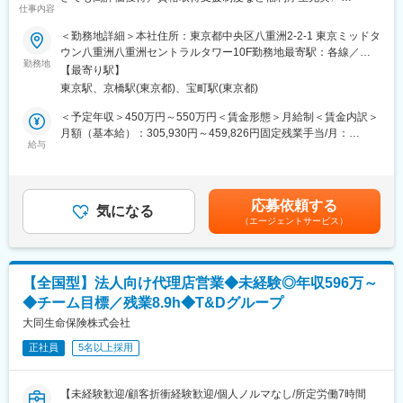
ます。
変更の範囲：会社の定める業務
仕事内容
■募集背景：
＜勤務地詳細＞本社住所：東京都中央区八重洲2-2-1 東京ミッドタ
■当社の特徴：
ビットバンクは「ビットコインの技術で、世界中にあらゆる価値
ウン八重洲八重洲セントラルタワー10F勤務地最寄駅：各線／五
当社のミッションは「ビットコインの技術で、世界中にあらゆる
を流通させる」をミッションに、暗号資産取引所サービスを提供
勤務地
反田駅受動喫煙対策：屋内全面禁煙変更の範囲：会社の定める事
価値を流通させる」です。暗号資産交換業者として金融庁から正
【最寄り駅】
しています。
業所（リモートワーク含む）
式に認定されています。2021年9月には約75億円の資金調達も実
東京駅、京橋駅(東京都)、宝町駅(東京都)
暗号資産取引所サービスのプロダクト開発の一端を担うデザイナ
施し、急速に成長、拡大しています。国内の暗号資産取引所とし
ーチームでは、多くのお客様が直接手に触れる取引所アプリや、
＜予定年収＞450万円～550万円＜賃金形態＞月給制＜賃金内訳＞
て初めてISMS認証を取得するなど、セキュリティレベルの高さも
サービスサイトのUI/UXデザイン、広告・SNS領域のデザイン、
月額（基本給）：305,930円～459,826円固定残業手当/月：
強みです。
デザインシステム構築、ブランド領域まで幅広くデザイン開発を
給与
111,070円～165,174円（固定残業時間45時間0分/月）超過した時
※全暗号資産（仮想通貨）取引所中取引量国内No.1…2021年2月
行なっています。
間外労働の残業手当は追加支給＜月給＞417,000円～625,000円
14日 CoinMarketCap調べ
暗号資産取引所の領域で圧倒的No.1を目指すために、サービスが
（一律手当を含む）＜昇給有無＞有＜残業手当＞有賃金はあくま
抱える様々な課題の解決とプロダクトの成長にデザインの領域で
でも目安の金額であり、選考を通じて上下する可能性がありま
変更の範囲：会社の定める業務
応募依頼する
貢献していただける仲間を募集しています。一緒に業界を盛り上
気になる
す。月給(月額)は固定手当を含めた表記です。
（エージェントサービス）
げていきましょう！
■仕事内容：
暗号資産取引アプリ「bitbank」や暗号資産のマーケット情報やト
【全国型】法人向け代理店営業◆未経験◎年収596万～
レンドをキャッチできるWebメディア「ビットバンクプラス」な
◆チーム目標／残業8.9h◆T&Dグループ
ど、 ビットバンクが提供するサービスの各種デザインをご担当い
ただきます。
大同生命保険株式会社
以下のいずれか、または複数の業務を行なっていただきます
正社員
5名以上採用
自社サービスのプロダクトデザイン（UI/UX）
Webデザイン
HTML/CSSコーディング
【未経験歓迎/顧客折衝経験歓迎/個人ノルマなし/所定労働7時間
広告デザイン