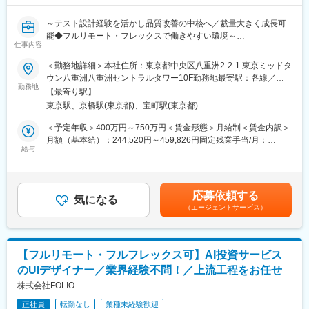
資を加速させています。信頼性と透明性の高い資産管理の仕組み
が求められるデジタル社会において、これらデジタルアセットを
～テスト設計経験を活かし品質改善の中核へ／裁量大きく成長可
安全に保管管理するカストディサービスの必要性はますます高ま
能◆フルリモート・フレックスで働きやすい環境～
ってくることが予想されます。
仕事内容
■募集背景：
＜勤務地詳細＞本社住所：東京都中央区八重洲2-2-1 東京ミッドタ
これからデジタルアセットカストディ事業の体制整備を進めてい
ビットバンクのミッション「ビットコインの技術で、世界中にあ
ウン八重洲八重洲セントラルタワー10F勤務地最寄駅：各線／五
くにあたり、この新領域の開拓に共にチャレンジしていくメンバ
らゆる価値を流通させる」に共感できる仲間を募集しています。
勤務地
反田駅受動喫煙対策：屋内全面禁煙変更の範囲：会社の定める事
ーの募集を行っています。
【最寄り駅】
ビットバンクのシステム部はプロフェッショナル集団であり、あ
業所（リモートワーク含む）
東京駅、京橋駅(東京都)、宝町駅(東京都)
らゆる価値をテクノロジーを通して提供しております。現在、さ
※デジタルアセット：暗号資産をはじめとするパブリック型ブロッ
らなる発展を目標に、「インターネットサービスとしてのスピー
＜予定年収＞400万円～750万円＜賃金形態＞月給制＜賃金内訳＞
クチェーンのセキュリティトークン、ステーブルコインおよび
ド感」と「金融機関に求められる高い品質」をコアに、QAチーム
月額（基本給）：244,520円～459,826円固定残業手当/月：
NFT等の総称
の拡大を行っております。
給与
89,480円～165,174円（固定残業時間45時間0分/月）超過した時
そこで、我々がコミットしているプロジェクトを一緒にテスト実
間外労働の残業手当は追加支給＜月給＞334,000円～625,000円
■当社の特徴：
施・品質担保できる仲間を募集しております。QAチームに力を貸
（一律手当を含む）＜昇給有無＞有＜残業手当＞有＜給与補足＞
当社のミッションは「ビットコインの技術で、世界中にあらゆる
してくださる、QA／テストプロフェッショナルからのエントリー
給与詳細は、経験などを考慮し決定します。※45時間を超える時
価値を流通させる」です。暗号資産交換業者として金融庁から正
応募依頼する
をお待ちしております。
気になる
間外労働分についての割増賃金は追加で支給賃金はあくまでも目
式に認定されています。2021年9月には約75億円の資金調達も実
（エージェントサービス）
安の金額であり、選考を通じて上下する可能性があります。月給
施し、急速に成長、拡大しています。国内の暗号資産取引所とし
■業務内容：
(月額)は固定手当を含めた表記です。
て初めてISMS認証を取得するなど、セキュリティレベルの高さも
・テストケース作成
強みです。
・テスト設計
※全暗号資産（仮想通貨）取引所中取引量国内No.1…2021年2月
【フルリモート・フルフレックス可】AI投資サービス
・テスト実行
14日 CoinMarketCap調べ
のUIデザイナー／業界経験不問！／上流工程をお任せ
・バグ起票と管理
・テスト進捗管理／レポート
株式会社FOLIO
変更の範囲：会社の定める業務
正社員
転勤なし
業種未経験歓迎