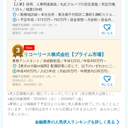
しています。
【人事】採用、人事関連施策／丸紅グループの安定基盤／所定労働
7.15ｈ／残業15h程
■想定されるキャリアパス
＜勤務地詳細＞本社住所：東京都千代田区二番町3 麹町スクエア3F勤務地最寄駅：東京メトロ有楽町線／麹町駅受動喫煙対策：敷地内全面禁煙変更の範囲：会社の定める事業所（リモートワーク含む）
部門の副部長から部長、または経営企画・新規事業推進など、幅
＜予定年収＞574万円～763万円＜賃金形態＞月給制＜賃金内訳＞月額（基本給）：285,000円～379,000円＜月給＞285,000円～379,000円＜昇給有無＞有＜残業手当＞有＜給与補足＞【賞与】（'26年度実績）6.6か月分支給【モデル年収例】622万円 入社5年目 (月給30万9千円＋賞与+月残業15時間)賃金はあくまでも目安の金額であり、選考を通じて上下する可能性があります。月給(月額)は固定手当を含めた表記です。
広いキャリア形成が可能です。
掲載予定期間：
2026/7/30（木）
〜
2026/10/28（水）
■企業の特徴/魅力
気になる
更新日：
2026/7/30（木）
当社は「新しい証券の常識を創造する」ことをミッションに掲
げ、先進的な金融サービスを提供しています。プロダクトや組織
の成長をダイナミックに体感できる環境です。
New
リコーリース株式会社【プライム市場】
事務アシスタント／未経験歓迎／年休122日／年収450万円～
【東京or大阪or福岡】配属部署に応じて、以下のいずれかにご勤務いただきます。初期配属地は、ご希望の地域に配属いたします。■本社東京都港区東新橋1-5-2 汐留シティセンター19F☆JR・地下鉄各線 新橋駅より徒歩1分☆都営地下鉄大江戸線 汐留駅より徒歩1分■豊洲事業所東京都江東区東雲1-7-12 KDX豊洲グランスクエア7F☆東京メトロ有楽町線・ゆりかもめ 豊洲駅 徒歩12分☆りんかい線 東雲駅 徒歩12分※豊洲駅より「KDXグランスクエア行き無料シャトルバス」が運行しています。■関西支社大阪府大阪市北区堂島浜2-2-28 堂島アクシスビル12F☆地下鉄四ツ橋線・西梅田駅より徒歩10分・肥後橋駅 徒歩7分☆JR大阪駅 徒歩15分■九州支社福岡県福岡市博多区博多駅東2-10-35 博多プライムイースト3F☆JR博多駅より徒歩7分※受動喫煙対策有（屋内全面禁煙）
年収450万円／入社1年目（月給26万円・年間賞与138万円）
掲載予定期間：
2026/8/3（月）
〜
2026/11/1（日）
気になる
更新日：
2026/8/3（月）
※求人応募数の多い順にランキングしています（非公開求人は除く）。
※集計対象期間：2026/8/1（土）～2026/8/7（金）
※事情により掲載終了予定日よりも前に求人募集が終了していることもご
ざいます。その場合は当サイトから応募はできませんので、あらかじめご
了承ください。
金融業界
の人気求人ランキングを詳しく見る