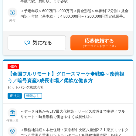
知県)、杁ケ池公園駅、日進駅(愛知県)、小田井駅、上飯田駅、扶
半蔵門駅、麹町駅、市ケ谷駅
業を一層スケールするために、データ関連の利活用を主導するメ
桑駅、玉野駅、中水野駅、勝川駅、美濃青柳駅、岐阜駅、明智駅
ンバーを募集します。
＜予定年収＞600万円～900万円＜賃金形態＞年俸制12分割＜賃金
(名鉄線)、高茶屋駅、松阪駅、櫛田駅、玉垣駅、西桑名駅、堅田
内訳＞年額（基本給）：4,800,000円～7,200,000円固定残業手当/
駅、長浜駅、草津駅(滋賀県)、八日市駅、ひこね芹川駅、尼崎駅
■業務詳細：【変更の範囲：会社の定める業務】
給与
月：100,000円～150,000円（固定残業時間44時間0分/月）超過し
(東海道本線)、鳴尾・武庫川女子大前駅、甲南山手駅、明石駅、春
データ利活用の推進の為、ビジネスメンバー、開発チームと協調
た時間外労働の残業手当は追加支給＜月額＞500,000円～750,000
日野道駅(阪神線)、北条町駅、大久保駅(兵庫県)、姫路駅、北伊丹
しながらFOLIOが保持しているデータの利活用に関する責任者と
円（12分割）（一律手当を含む）＜昇給有無＞有＜残業手当＞有
駅、名谷駅、道場南口駅、東寺駅、京田辺駅、高の原駅、高槻
しての活動を担当いただきます。専任チームの立ち上げから行っ
＜給与補足＞※給与詳細は経験・スキルを考慮して決定いたしま
駅、宇野辺駅、枚方市駅、星田駅、池田駅(大阪府)、岸辺駅、万博
応募依頼する
ていただきます。
気になる
す。賃金はあくまでも目安の金額であり、選考を通じて上下する
記念公園駅、近鉄八尾駅、天王寺駅前駅、なんば駅(南海線)、住道
（エージェントサービス）
・FOLIOにおける全社的なデータ利活用のロードマップの策定
可能性があります。月給(月額)は固定手当を含めた表記です。
駅、森ノ宮駅、白鷺駅、新金岡駅、泉ケ丘駅、深井駅、和泉中央
・全社的なデータ分析基盤構築のための基板設計やデータ分析環
駅、東岸和田駅、野田駅(阪神線)、箕面萱野駅、緑地公園駅、大阪
境に関する開発および運用
上本町駅、春木駅、河内天美駅、学園前駅(奈良県)、金橋駅、近鉄
・全社的なデータ利活用向上のための継続的な改善施策の実行
下田駅、商工センター入口駅、元宇品口駅、下深川駅、福山駅、
NEW
・社内ユーザ向けにデータ利活用推進のための勉強会やハンズオ
下祇園駅、矢賀駅、八丁堀駅(広島県)、楽々園駅、下松駅(山口
【全国フルリモート】グロースマーケ◆戦略～改善担
ン支援等を実施
県)、出雲市駅、いよ立花駅、新居浜駅、今治駅、東津山駅、球場
う／暗号資産×成長市場／柔軟な働き方
前駅(岡山県)、新倉敷駅、法界院駅、西川原駅、上道駅(岡山県)、
■技術環境
ビットバンク株式会社
伯耆大山駅、湖山駅、徳島駅、鳴門駅、綾川駅、香西駅、潟元
・AWS(Redshift, ECS, S3, etc.,), GitLab, IDE(VScode…etc), コン
駅、高松駅(香川県)、高知駅、二島駅、白木原駅、新宮中央駅、博
正社員
転勤なし
テナ開発ツール(DockerDesktop…etc)
多駅、西鉄福岡駅、橋本駅(福岡県)、都府楼南駅、西新駅、赤間
駅、南福岡駅、馬出九大病院前駅、新栄町駅(福岡県)、遠賀野駅、
■就業環境
西鉄久留米駅、小倉駅(福岡県)、福間駅、酒殿駅、滝尾駅、別府駅
～データ分析からLTV最大化施策・サービス改善まで主導／フル
年休120日×土日祝休みと非常に働きやすい環境です。
(大分県)、中津駅(大分県)、大村駅(長崎県)、千歳町駅(長崎県)、肥
リモート・時差勤務で働きやすく成長性◎～
またフルリモート可能で、全国どこからでも就業可能ですので、
前古賀駅、佐世保駅、佐賀駅、商業高校前駅、健軍町駅、小川駅
仕事内容
当社は暗号資産専業のスタートアップ企業です。暗号資産技術の
ライフスタイルに合わせた働き方を実現できます。
(熊本県)、西都城駅、宮崎駅、隼人駅、帖佐駅、谷山駅(指宿枕崎
応用によって「オープンでフェアな社会を実現する」ことを目指
＜勤務地詳細＞本社住所：東京都中央区八重洲2-2-1 東京ミッドタ
線)、谷山駅(鹿児島市電)、赤嶺駅、首里駅、てだこ浦西駅、古島
すVisionとしています。
■当社について
ウン八重洲八重洲セントラルタワー10F勤務地最寄駅：各線／五