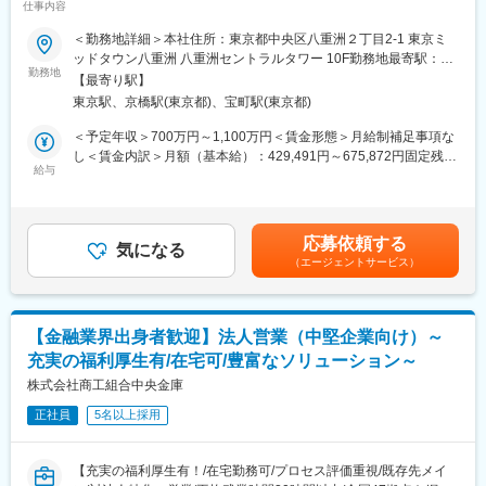
■当社について：
仕事内容
・GitHub Actionsの共通テンプレート整備とリポジトリ初期構成
当社は暗号資産専業のスタートアップです。
の標準化
＜勤務地詳細＞本社住所：東京都中央区八重洲２丁目2-1 東京ミ
暗号資産技術の応用によって、「オープンでフェアな社会を実現
・Amazon EKS上のセルフホストランナーを活用したCI/CD基盤
ッドタウン八重洲 八重洲セントラルタワー 10F勤務地最寄駅：JR
する」ことを目指しています。
の運用・改善
勤務地
線／東京駅受動喫煙対策：屋内全面禁煙変更の範囲：会社の定め
ビットコインをはじめとした暗号資産は、「誰でも参加・利用で
【最寄り駅】
・社内向けインフラ設計標準ガイドラインの策定・運用
る事業所（リモートワーク含む）
きる」「特権者に支配されない」「強制されない」という究極の
東京駅、京橋駅(東京都)、宝町駅(東京都)
・開発チームと連携し、インフラ領域の課題解決と改善推進
「オープン」「フェア」な特徴をもっています。インターネット
◎開発環境のセルフサービス化
＜予定年収＞700万円～1,100万円＜賃金形態＞月給制補足事項な
は情報の領域でそれらを実現し、世界を大きく変えました。あら
・オンデマンドな開発環境構築基盤の設計・実装
し＜賃金内訳＞月額（基本給）：429,491円～675,872円固定残業
ゆる価値を流通させることができるビットコインの関連技術は、
・複数AWSアカウント・リポジトリにまたがる依存関係の整理と
給与
手当/月：154,509円～241,128円（固定残業時間45時間0分/月）
社会構造に革新をもたらすものでもあるのです。私たちは、私た
自動化パイプラインの構築
超過した時間外労働の残業手当は追加支給＜月給＞584,000円～
ちの究極の願いである「誰もが自由になれる社会」の実現に向け
・CloudFormation／CDKを用いたIaC化によるポータビリティと
917,000円（一律手当を含む）＜昇給有無＞有＜残業手当＞有＜
て、その普及の一助になりたいと考えています。
再現性の向上
給与補足＞※給与詳細は、経験等を考慮し決定します。賃金はあく
応募依頼する
◎AIエージェントによるインフラ業務の効率化
気になる
までも目安の金額であり、選考を通じて上下する可能性がありま
変更の範囲：会社の定める業務
（エージェントサービス）
・開発者自身がAIエージェントを活用しインフラのトラブルシュ
す。月給(月額)は固定手当を含めた表記です。
ーティングを効率的に行える仕組み作り
・AIエージェントが参照するコンテキスト（Rules、ドキュメン
ト）の整備
【金融業界出身者歓迎】法人営業（中堅企業向け）～
◎AWSインフラのセキュリティ強化
充実の福利厚生有/在宅可/豊富なソリューション～
・開発チームが安全にデリバリーできるセキュリティガードレー
ルの設計・運用
株式会社商工組合中央金庫
・AWS WAFをはじめとするアプリケーション防御策の設計・運用
正社員
5名以上採用
・AWS Organizationを含めたインフラストラクチャ全般のセキュ
リティ運用・コンプライアンス対応
・JIT（Just-In-Time）権限管理による最小権限アクセスの実現
【充実の福利厚生有！/在宅勤務可/プロセス評価重視/既存先メイ
・セキュリティ関連サービスの検出結果をもとにしたリスク対応