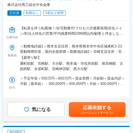
私たちは地域の特性に合わせ、経営陣と伴走する「プロフェッシ
<企画・開発（本部業務）>
株式会社商工組合中央金庫
ョナルファーム」です。
商品企画、マーケティング、IT開発、地方創生プロジェクトな
少数精鋭の組織だからこそ、大手のように業務を細分化せず、各
正社員
転勤なし
5名以上採用
ど、銀行の枠を超えた新規事業に携わります。
人がプロジェクト全体を俯瞰しながらクライアントに深く寄り添
えるのが強みです。九州の多種多様な企業と長期の信頼関係を築
■当行の魅力：
き、手触り感を持って地方創生に貢献することができます。
【転居を伴う転勤無！/在宅勤務可/プロセス評価重視/既存先メイ
考えながら行動（考動）を心がけ、上手くいくかどうか分からな
自立したプロが集う組織として、リモートワークやフレックス、
ン/対法人特化の営業/平均残業時間20時間以内/顧客と伴走しなが
いことにも、まずやってみるという考えを持って業務に取り組ん
仕事内容
フリーアドレスを導入。時間や場所に縛られない働き方を尊重す
ら成長支援！】
でおります。
る、組織のしがらみがないフラットで自由な企業文化です。
＜勤務地詳細1＞熊本支店住所：熊本県熊本市中央区城東町2-23
また、鹿児島を盛り上げることに熱い思いを持つ社員が多い点が
■職務概要：
受動喫煙対策：屋内全面禁煙＜勤務地詳細2＞宮崎支店住所：宮崎
特徴です。
変更の範囲：会社の定める業務
法人の営業担当となり、九州エリアを主に各自50先～100先の中
勤務地
県宮崎市錦町1-10 受動喫煙対策：屋内全面禁煙＜勤務地詳細3＞
【最寄り駅】
小企業をメインとした事業者へ向けて様々な課題解決手段を用い
大分支店住所：大分県大分市都町2-1-6 受動喫煙対策：屋内全面禁
変更の範囲：会社の定める業務
通町筋駅、宮崎駅、大分駅、熊本城・市役所前駅、南宮崎駅、古
て提案営業を推進いただきます。
煙変更の範囲：無
国府駅、水道町駅、宮崎神宮駅、西大分駅
※プロジェクト事例：
https://shochu-saiyo.com/plus/project/002/
＜予定年収＞550万円～850万円＜賃金形態＞月給制＜賃金内訳＞
└大規模テーマパークの開設に際して当金庫がシンジケートロー
月額（基本給）：300,000円～400,000円＜月給＞300,000円～
ンのアレンジャーとして、現地の支店法人営業担当者が中心とな
給与
400,000円＜昇給有無＞有＜残業手当＞有＜給与補足＞※ご経験に
り、完結まで伴走する事例等。
応じ、提示年収の変動あり※賞与：有※昇給：有※規定により55歳
を超えると賃金体系の見直しが行われます。賃金はあくまでも目
■業務詳細：
安の金額であり、選考を通じて上下する可能性があります。月給
応募依頼する
顧客の財務分析を行い、融資やデリバティブ取引、シンジケート
気になる
(月額)は固定手当を含めた表記です。
（エージェントサービス）
ローン組成などの提案・セールス・経営相談・アドバイス、創業
支援、再生支援などの総合的な金融サービスを提供していきま
す。
締切間近