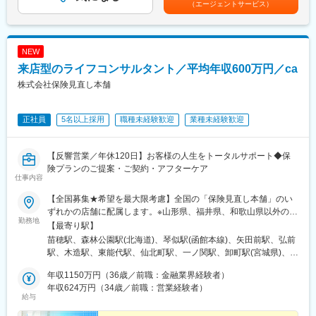
（エージェントサービス）
店、鹿児島支店、佐世保支店等）での確定となります。
アドバイス、創業支援、再生支援などの総合的な金融サービスを
※途中でフリーコース（住宅手当等を伴う全国転勤型）へ転換も可
提供します。
能（年2回の申告制）
・平均残業時間については20時間以内です。
■メインミッション：
NEW
・リモートワークや顧客向け直行・直帰も可能です。
社会変革や地域創生に向けて取り組む中小中堅から上場企業含め
来店型のライフコンサルタント／平均年収600万円／ca
て向けた財務をはじめとした支援策を社長や財務部門トップに提
変更の範囲：会社の定める業務
案をしていきます。
株式会社保険見直し本舗
■営業ポジションの特徴と魅力：
正社員
5名以上採用
職種未経験歓迎
業種未経験歓迎
・財務支援以外にも豊富なソリューションを活用し、幅のある提
案が可能です。
・各事業エリアの特性を踏まえた支店全体での目標設定を行って
【反響営業／年休120日】お客様の人生をトータルサポート◆保
おり、個人の定量的なノルマ設定はありません。
険プランのご提案・ご契約・アフターケア
・戦略的に訪問先を選定し、仮説提案型の営業を行っていただき
仕事内容
ます。（1日訪問数平均2件～6件）
・取引先は法人特化であり、ソリューション提供の専門性をより
【全国募集★希望を最大限考慮】全国の「保険見直し本舗」のい
高めることができます。
ずれかの店舗に配属します。※山形県、福井県、和歌山県以外の
勤務地
44都道府県で募集※希望勤務地がある場合、希望条件に希望都道
【最寄り駅】
■今後のキャリアパス事例：
府県を選択の上ご応募下さい。※希望を最大限考慮します。※面接
苗穂駅、森林公園駅(北海道)、琴似駅(函館本線)、矢田前駅、弘前
営業でご活躍いただいた後にスタートアップ営業室や投資開発事
は希望の勤務地付近またはオンラインで行います。※店舗により自
駅、木造駅、東能代駅、仙北町駅、一ノ関駅、卸町駅(宮城県)、新
業室などのバックオフィスポジションへのキャリアも形成できま
動車通勤OK。※受動喫煙対策：オフィス内禁煙
田駅(宮城県)、蛇田駅、陸前原ノ町駅、東北福祉大前駅、長町南
す。
年収1150万円（36歳／前職：金融業界経験者）
駅、仙台駅(地下鉄)、泉中央駅、本塩釜駅、古川駅、杜せきのした
キャリアチャレンジの希望については前向きに考慮いただけま
年収624万円（34歳／前職：営業経験者）
駅、新利府駅、泉駅(常磐線)、新白河駅、砺波駅、富山駅、宇野気
給与
す。
駅、野々市駅(ＩＲいしかわ鉄道線)、上田駅、松本駅、村山駅(長