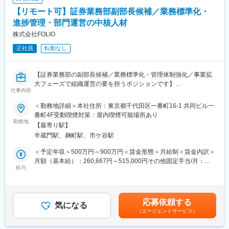
■開発環境：
【リモート可】証券業務部副部長候補／業務標準化・
・DB: MySQL, Redis, DynamoDB, Redshift, Athena, BigQuery
・テストツール: GitLab CI, BrowserStack
進捗管理・部門運営の中核人材
・デプロイ: Docker, CodePipeline, fastlane
株式会社FOLIO
・ワークフロー: Pipefy
正社員
転勤なし
・分析ツール: Redash, Data Studio, Adjust, PowerBI
・開発言語 : Server/Node.js, TypeScript (Nest), Front/TypeScript
(Angular)
【証券業務部の副部長候補／業務標準化・管理体制強化／事業拡
・モニタリング: CloudWatch, Mackerel, Elastisearch, Sentry
大フェーズで組織運営の要を担うポジションです】
・アプリケーション: Fargate, AWS Elastic Beanstalk, Lambda
仕事内容
・インフラ環境: AWS, GCP
■業務概要
・コミュニケーション: Slack, DocBase, Asana
＜勤務地詳細＞本社住所：東京都千代田区一番町16-1 共同ビル一
当社の証券業務部にて、副部長候補として証券業務全体の現場統
・ブロックチェーン(R&D): Bitcoin, Lightning Network, Ethereum,
番町4F受動喫煙対策：屋内喫煙可能場所あり
括・業務設計・マネジメントをお任せします。部内の運営体制強
勤務地
HyperLedger Fabric
【最寄り駅】
化および業務の標準化・可視化を推進し、今後の事業拡大とプロ
半蔵門駅、麹町駅、市ケ谷駅
ダクト高度化に伴う業務難易度の上昇に対応できる組織作りを担
変更の範囲：会社の定める業務
っていただきます。
＜予定年収＞500万円～900万円＜賃金形態＞月給制＜賃金内訳＞
月額（基本給）：260,667円～515,000円その他固定手当/月：
■業務詳細
給与
55,000円固定残業手当/月：101,000円～180,000円（固定残業時
・証券業務全体の進捗管理や案件管理、リスク管理の実施
間40時間0分/月）超過した時間外労働の残業手当は追加支給＜月
・審査、執行、管理など各業務プロセスの整理・標準化・ドキュ
給＞416,667円～750,000円（一律手当を含む）＜昇給有無＞有＜
メント化
残業手当＞有＜給与補足＞スキル・経験・能力に応じて決定しま
応募依頼する
・業務フローや運用ルールの設計・改善推進
気になる
す賃金はあくまでも目安の金額であり、選考を通じて上下する可
（エージェントサービス）
・業務設計や役割分担、メンバーの育成・評価時の情報整理を含
能性があります。月給(月額)は固定手当を含めた表記です。
むマネジメント業務