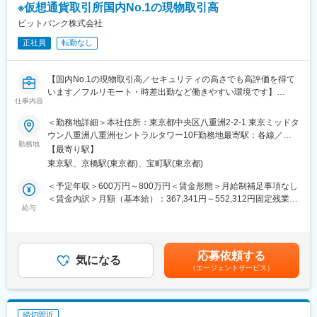
保険のプロを相手とした営業活動のため、保険業界の知識の習得
※仮想通貨取引所国内No.1の現物取引高
や臨機応変に対応するコミュニケーション能力の向上が期待され
ビットバンク株式会社
変更の範囲：会社の定める業務
ます。
正社員
転勤なし
自由な発想や個性を生かした営業活動を許容する文化があり、保
険未経験の方も入社をしております。ご自身の営業力を伸ばした
い方、金融に関する専門性を身に着けたい方におすすめのポジシ
【国内No.1の現物取引高／セキュリティの高さでも高評価を得て
ョンです。
います／フルリモート・時差出勤など働きやすい環境です】
仕事内容
変更の範囲：会社の定める業務
■業務内容：
＜勤務地詳細＞本社住所：東京都中央区八重洲2-2-1 東京ミッドタ
仮想通貨取引所を主軸とする当社のQAエンジニアのリーダーとし
ウン八重洲八重洲セントラルタワー10F勤務地最寄駅：各線／五
て、ご経験に応じて下記業務をお任せします。
勤務地
反田駅受動喫煙対策：屋内全面禁煙変更の範囲：会社の定める事
【最寄り駅】
・テスト計画の立案
業所（リモートワーク含む）
東京駅、京橋駅(東京都)、宝町駅(東京都)
・テスト設計
・テスト実行
＜予定年収＞600万円～800万円＜賃金形態＞月給制補足事項なし
・テスト進捗管理・レポート
＜賃金内訳＞月額（基本給）：367,341円～552,312円固定残業手
・バグ管理や障害傾向分析
給与
当/月：132,659円～197,688円（固定残業時間45時間0分/月）超
過した時間外労働の残業手当は追加支給＜月給＞500,000円～
■当社の特徴：
750,000円（一律手当を含む）＜昇給有無＞有＜残業手当＞有＜
仮想通貨交換業者として金融庁から正式に認定されています。
給与補足＞※給与詳細は、経験等を考慮し決定します。賃金はあく
応募依頼する
2017年7月には総額8.5億円の資金調達も実施し、急速に成長、拡
気になる
までも目安の金額であり、選考を通じて上下する可能性がありま
（エージェントサービス）
大しています。金融機関や関連企業に向けて教育、研修を行って
す。月給(月額)は固定手当を含めた表記です。
いるビットコイン研究者が技術顧問を務めており、技術的な強み
があります。
締切間近