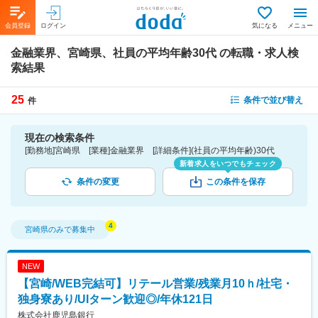
会員登録
ログイン
気になる
メニュー
金融業界、宮崎県、社員の平均年齢30代
の転職・求人検
索結果
25
条件で並び替え
件
現在の検索条件
[勤務地]宮崎県 [業種]金融業界 [詳細条件](社員の平均年齢)30代
新着求人をいつでもチェック
条件の変更
この条件を保存
宮崎県
のみで募集中
NEW
【宮崎/WEB完結可】リテール営業/残業月10ｈ/社宅・
独身寮あり/UIターン歓迎◎/年休121日
株式会社鹿児島銀行