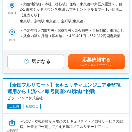
生充実〉
法人のお客様も多く、APIを利用したシステムトレードも活発に行
＜勤務地詳細＞本社（移転後）住所：東京都中央区八重洲２丁目
われています。
2-1 東京ミッドタウン八重洲 八重洲セントラルタワー 10F勤務地
コンプライアンス・リスク管理部へ配属になり、下記業務をお任
勤務地
最寄駅：JR線／東京駅受動喫煙対策：敷地内喫煙可能場所あり変
【最寄り駅】
せします。
■当社の特徴：
更の範囲：本文参照
東京駅、京橋駅(東京都)、宝町駅(東京都)
■業務概要：
当社のミッションは「ビットコインの技術で、世界中にあらゆる
・コンプライアンス体制の強化に関する企画・提案
価値を流通させる」です。暗号資産交換業者として金融庁から正
＜予定年収＞700万円～900万円＜賃金形態＞月給制補足事項なし
・各種法令等に準拠した内部管理態勢の構築・運用
式に認定されています。2021年9月には約75億円の資金調達も実
＜賃金内訳＞月額（基本給）：429,491円～552,312円固定残業手
・各種法令等の知識向上やコンプライアンス意識浸透のための研
給与
施し、急速に成長、拡大しています。国内の暗号資産取引所とし
当/月：154,509円～197,688円（固定残業時間45時間0分/月）超
修・啓蒙活動
て初めてISMS認証を取得するなど、セキュリティレベルの高さも
過した時間外労働の残業手当は追加支給＜月給＞584,000円～
・コンプライアンス委員会の運営
強みです。
750,000円（一律手当を含む）＜昇給有無＞有＜残業手当＞有＜
・社内規程等の整備・管理
※全暗号資産（仮想通貨）取引所中取引量国内No.1…2021年2月
給与補足＞※45時間を超える時間外労働分についての割増賃金は
応募依頼する
・不公正取引の防止に関する業務
気になる
14日 CoinMarketCap調べ
追加で支給します。賃金はあくまでも目安の金額であり、選考を
（エージェントサービス）
・暗号資産関係情報等の管理
通じて上下する可能性があります。月給(月額)は固定手当を含めた
・チームマネジメント
変更の範囲：会社の定める業務
表記です。
・その他コンプライアンス推進に付随する業務
【全国フルリモート】セキュリティエンジニア◆監視
■組織構成：
運用から上流へ／暗号資産×AI領域に挑戦
コンプライアンス部：全4名（男女比3：1）、全員中途入社の社
員です。
ビットバンク株式会社
相談や質問はしやすく協力的な雰囲気の部署ですのでご安心くだ
正社員
転勤なし
さい。
■キャリアステップ：
～SOC・監視経験から攻めのセキュリティへ／自社サービスの戦
まずは不公正取引や業務モニタリングの対応をお願いする予定で
略・改善まで一貫して担える環境／フルリモート可～
す。その後、各種法令やコンプライアンス意識浸透のための研修
仕事内容