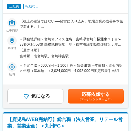
（3）未経験から専門知識を習得：入社後3年間を育成期間とし、
正社員
転勤なし
研修／ロールプレイング／同行営業／eラーニングなど充実した育
成体制を用意しています。
■働き方：
【机上の空論ではない──経営に入り込み、地場企業の成長を本気
完全週休2日制（土日祝）／年間休日120日以上／平均有給取得
で変える。】
24.9日／転勤なし／17:15定時／残業ほぼなし
仕事内容
「九州地場の企業の成長に、本気で向き合いたい」
企業訪問が中心のため、夜間営業はほとんどありません。
「戦略だけでなく、実行まで責任を持ちたい」
＜勤務地詳細＞宮崎オフィス住所：宮崎県宮崎市橘通東３丁目5-
■企業魅力：
ドーガンは、経営コンサル・投資・M&Aを融合した伴走型経営支
33鈴木ビル3階 勤務地最寄駅：地下鉄空港線受動喫煙対策：屋内
同社は日本企業の99％を占める中小企業を支える法人向け生命保
援により、
勤務地
全面禁煙変更の範囲：会社の定める事業所（リモートワーク含
険のリーディングカンパニーです。
【最寄り駅】
九州の企業の変革を最前線で支え続けてきたプロフェッショナル
む）
商工会議所や納税協会などとの独自ネットワークを活かし、経営
宮崎駅、南宮崎駅、宮崎神宮駅
ファームです。
者や従業員の安心を支えるサービスを提供しています。
＜予定年収＞600万円～1,100万円＜賃金形態＞年俸制＜賃金内訳
土日祝休み・残業ほぼなし・転勤なしと働きやすい環境に加え、
■ハンズオン型の経営コンサル
＞年額（基本給）：3,024,000円～4,092,000円固定残業手当/月：
充実した研修制度が整っており、未経験から専門知識を身につけ
私たちのスタイルは、レポート提出で終わるコンサルではありま
給与
88,000円～119,000円（固定残業時間45時間0分/月）超過した時
ながら長期的なキャリアを築くことができます。
せん。
間外労働の残業手当は追加支給＜月額＞340,000円～460,000円
・経営課題の特定
（12分割）（一律手当を含む）＜昇給有無＞有＜残業手当＞有＜
変更の範囲：会社の定める業務
・戦略立案
給与補足＞■賞与：年1～2回（決算賞与 12月） ※業績により業績
応募依頼する
・実行支援（PDCA推進）
気になる
連動賞与支給（3月）■昇給：年1回賃金はあくまでも目安の金額
（エージェントサービス）
・事業再生・成長まで伴走
であり、選考を通じて上下する可能性があります。月給(月額)は固
「やることは分かったけど、実行できる人がいない」そんな中
定手当を含めた表記です。
堅・中小企業の現場に入り込み、経営チームの一員のような立場
で支援していきます。
【鹿児島/WEB完結可】総合職（法人営業、リテール営
業、営業企画）＜九州FG＞
■投資・M&A・コンサルを掛け合わせた立体的な提案