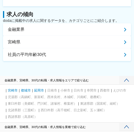
求人の傾向
dodaに掲載中の求人に関するデータを、カテゴリごとにご紹介します。
金融業界
宮崎県
社員の平均年齢30代
金融業界、宮崎県、30代の転職・求人情報をエリアで絞り込む
宮崎市
都城市
延岡市
日南市
小林市
日向市
串間市
西都市
えびの市
児湯郡（高鍋町、新富町、西米良村、木城町、川南町、都農町）
東臼杵郡（美郷町、門川町、諸塚村、椎葉村）
東諸県郡（国富町、綾町）
北諸県郡（三股町）
西臼杵郡（高千穂町、日之影町、五ヶ瀬町）
西諸県郡（高原町）
金融業界、宮崎県、30代の転職・求人情報を業種で絞り込む