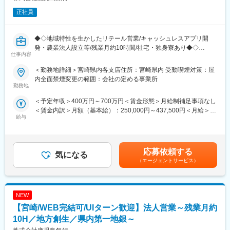
正社員
◆◇地域特性を生かしたリテール営業/キャッシュレスアプリ開
発・農業法人設立等/残業月約10時間/社宅・独身寮あり◆◇
仕事内容
■職務内容：
＜勤務地詳細＞宮崎県内各支店住所：宮崎県内 受動喫煙対策：屋
個人のお客様に対する資産運用や金融商品の提案を行います。1日
内全面禁煙変更の範囲：会社の定める事業所
に10～20件程度の営業活動を行い、投資信託や年金保険、外貨預
勤務地
金などのニーズに沿った金融商品を提案します。担当エリアは支
＜予定年収＞400万円～700万円＜賃金形態＞月給制補足事項なし
店ごとに決められています。
＜賃金内訳＞月額（基本給）：250,000円～437,500円＜月給＞
給与
250,000円～437,500円＜昇給有無＞有＜残業手当＞有＜給与補足
■業務の魅力：
＞※給与詳細は、年齢、経験、能力を考慮の上、決定します。■昇
地元のお客様からの信頼を得ている業務です。個人の融資や金融
給：年1回（7月）■賞与：年2回（6月・12月）■モデル年収：550
商品だけでなく、証券、信託など幅広いサービスを提供し、トー
万円（35歳／勤続10年）、800万円（45歳／勤続20年）記載金額
タルサポートを行います。また、「考動」を重んじ、まずやって
応募依頼する
気になる
は選考を通じて上下する可能性があります。月給(月額)は固定手当
みるという考えを持って業務に取り組むことが奨励されています
（エージェントサービス）
を含みます。
◎
■キャリアパス：
NEW
・多様なコース体系により、自分のキャリアパスに応じた働き方
が選択可能です
【宮崎/WEB完結可/UIターン歓迎】法人営業～残業月約
・専門性の高い業務やプロジェクトに携わる機会が多く、自己成
10H／地方創生／県内第一地銀～
長を目指せる環境です