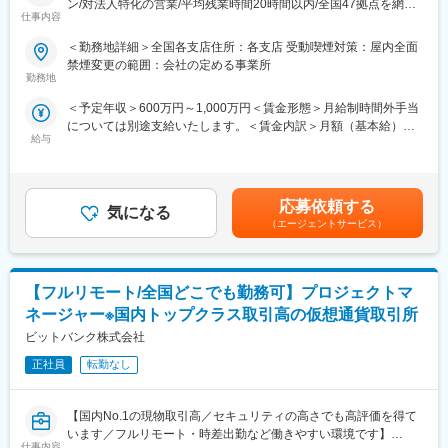
ン/対法人特化の営業/平均残業時間20時間以内/全国47拠点を網羅
・金融業界特有の規制要件に基づく継続的な改善
仕事内容
するネットワークがここにある！】
◎FinOpsを通じたクラウドコストの最適化
＜勤務地詳細＞全国各支店住所：各支店 受動喫煙対策：屋内全面
・RI／Savings Plansの継続的な購入・見直しによるコスト削減
■職務概要：
禁煙変更の範囲：会社の定める事業所
・Lookerによるコスト可視化の高度化および定期レポートの設
法人の営業担当となり、各自50先～100先の中小企業をメインと
勤務地
計・配信
した事業者へ向けて様々な課題解決手段を用いて提案営業を推進
＜予定年収＞600万円～1,000万円＜賃金形態＞月給制時間外手当
いただきます。
■必須条件の続き：
については別途支給いたします。＜賃金内訳＞月額（基本給）：
※プロジェクト事例：
・当社のビジョン／ミッション／バリューに共感できる方
給与
300,000円～520,000円＜月給＞300,000円～520,000円＜昇給有
https://shochu-saiyo.com/plus/project/002/
◎ビジョン：オープンでフェアな社会を実現する
無＞有＜残業手当＞有＜給与補足＞※ご経験に応じ、提示年収の変
・大規模テーマパークの開設に際してシンジケートローンのアレ
◎ミッション：ビットコインの技術で、世界中にあらゆる価値を
動あり.※残業代については別途支給あります。賃金はあくまでも
ンジャーとして、現地の支店法人営業担当者が中心となり、完結
流通させる
目安の金額であり、選考を通じて上下する可能性があります。月
まで伴走。
応募依頼する
◎バリュー
気になる
給(月額)は固定手当を含めた表記です。
（エージェントサービス）
【Integrity】
■業務詳細：
何事にも真摯に取り組み、関わるすべての人を尊重する
顧客の財務分析を行い、特性に合わせて融資やデリバティブ取
率直に意見し、言行に責任をもち、誠実であることを誇る
引、シンジケートローン組成などの提案・セールス・経営相談・
【Challenge】
【フルリモート/全国どこでも勤務可】プロジェクトマ
アドバイス、創業支援、再生支援などの総合的な金融サービスを
あらゆるチャンスを素早く捉え、失敗を恐れず、自らチャレンジ
提供していきます。
ネージャー※国内トップクラス取引高の仮想通貨取引所
し続ける
ビットバンク株式会社
【One team】
■メインミッション：
仲間を信じ、仲間と取り組み、仲間と共に成長する
社会変革や地域創生に向けて取り組む中小中堅から上場企業含め
正社員
転勤なし
て向けた財務をはじめとした支援策を社長や財務部門トップに提
変更の範囲：会社の定める業務
案をしていきます。
【国内No.1の現物取引高／セキュリティの高さでも高評価を得て
います／フルリモート・時差出勤など働きやすい環境です】
■営業ポジションの特徴と魅力：
仕事内容