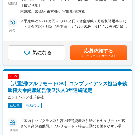
駅、琴似駅(札幌市営)、中央弘前駅、仙台駅、城下駅(長野県)、新
勤務地
FOLIOは2015年創業のオンライン証券会社です。資産運用一任サ
反田駅受動喫煙対策：屋内全面禁煙変更の範囲：会社の定める事
【最寄り駅】
桐生駅、宇都宮駅東口駅、新宿三丁目駅、井の頭公園駅、立川南
■職務内容：グロースマーケティング担当として、以下業務をお任
ービス「ROBOPRO」等を提供するProduct事業（toC）、資産運
業所（リモートワーク含む）
東京駅、京橋駅(東京都)、宝町駅(東京都)
駅、小田急多摩センター駅、宮の坂駅、はるひ野駅、布田駅、府
せします。
用サービスの仕組みを企業に提供するPlatform事業（toB）の二つ
中競馬正門前駅、東池袋四丁目駅、新日本橋駅、新豊洲駅、本川
・グロースマーケティングの短期、中長期戦略の策定
の事業を柱にして、新しい証券の世界を切り開いています。
＜予定年収＞700万円～1,000万円＜賃金形態＞月給制補足事項な
越駅、南越谷駅、北与野駅、東海神駅、幕張駅、公園駅、葭川公
・データ分析後、顧客LTV最大化を目的とした各種マーケティン
「ROBO PRO」が2023年4月に金融庁より公表されたロボアドバ
し＜賃金内訳＞月額（基本給）：429,491円～614,462円固定残業
園駅、金沢八景駅(京急線)、海老名駅(相模線)、茅ケ崎駅、新高島
グ施策の企画、実施、効果測定
給与
イザーの過去3年の累積パフォーマンスでNo.1を獲得する等、非
手当/月：154,509円～219,538円（固定残業時間45時間0分/月）
駅、向河原駅、浜川崎駅、第一通り駅、新静岡駅、呼続駅、新豊
・定量的な根拠に基づく新規サービスや機能改善の提案
常に多くの方にご利用いただいております。
超過した時間外労働の残業手当は追加支給＜月給＞584,000円～
田駅、国際センター駅、はなみずき通駅、上小田井駅、桑名駅、
直近では、世界有数のAIソリューション企業のAlpacaTech(株)を
834,000円（一律手当を含む）＜昇給有無＞有＜残業手当＞有＜
新八日市駅、甲子園駅、山陽明石駅、岩屋駅(兵庫県)、山陽姫路
■ポジションについて：
連結子会社化し、これによりAI投資サービスの拡充・精度向上が
給与補足＞想定年収は月給×12ヶ月時間外手当相当額（45時
駅、京都駅、新田辺駅、高槻市駅、茨木駅、宮之阪駅、正雀駅、
応募依頼する
グロースマーケティング担当は、ビットバンクのサービス内各種
気になる
可能となり、更なる成長が見込まれております。
間）：154,509円～219,538円※45時間を超える時間外労働分につ
公園東口駅、大阪阿部野橋駅、なんば駅(地下鉄)、なかもず駅、野
（エージェントサービス）
データの計測および分析を通じて、マーケティング施策やサービ
いての割増賃金は追加で支給賃金はあくまでも目安の金額であ
田阪神駅、谷町九丁目駅、富雄駅、香芝駅、新井口駅、宇品五丁
ス改良改善のほか新サービス投下等のグロースハックをご担当い
り、選考を通じて上下する可能性があります。月給(月額)は固定手
目駅、胡町駅、眉山ロープウェイ山麓駅、琴電屋島駅、高松築港
ただきます。サービスのグロースを最大化し、日本だけでなくグ
当を含めた表記です。
駅、祇園駅(福岡県)、天神駅、雑餉隈駅、箱崎宮前駅、平和通駅、
ローバルで通用するサービスを作ることが可能なポジションで
NEW
昭和町通駅、上塩屋駅、あおば通駅、電鉄富山駅、東宿郷駅、新
す。
宿駅(東京メトロ)、立川北駅、多摩センター駅、黒川駅(神奈川
【八重洲/フルリモートOK】コンプライアンス担当◆裁
県)、府中本町駅、向原駅(東京都)、岩本町駅、さいたま新都心
■募集背景：
量権大◆健康経営優良法人3年連続認定
駅、京成船橋駅、井野駅(千葉県)、京成千葉駅、新丸子駅、浜松
当社は日本最大級の暗号資産取引所「bitbank.cc」を運営してお
ビットバンク株式会社
駅、日吉町駅、妙音通駅、灘駅、九条駅(京都府)、天王寺駅、大国
り、暗号資産の社会浸透を更に推進すべく、事業の拡大を行って
町駅、中百舌鳥駅、海老江駅、草津南駅、宇品四丁目駅、立町
正社員
転勤なし
おります。今回、グロース業務を担当していただき、業界の発展
駅、屋島駅、天神南駅、桜並木駅、旦過駅、若葉町駅
を一緒に目指せる仲間を募集しています。「bitbank.cc」では、ビ
ットコイン・イーサリアム・XRPなど人気の暗号資産を含めた国
〈国内トップクラス取引高の暗号資産取引所／セキュリティの高
内最大級の銘柄数を取り扱っており、2022年は平均で国内現物取
さでも高評価獲得／フルリモート・時差出勤など働きやすい環境
引高シェア約20%、アルトコインに限定すると50%以上のシェア
仕事内容
◎／健康経営優良法人3年連続認定／資格取得支援制度など福利厚
を占めております。「bitbank.cc」を利用するのは個人だけでなく