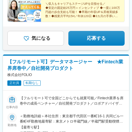
野県)、前橋大島駅、下新田駅、渡瀬駅(群馬県)、国定駅、群馬総
■当金庫働き方と魅力：
＼収入もキャリアもステージUPを目指せる／
社駅、鹿沼駅、小山駅、雀宮駅、宇都宮駅、新栃木駅、黒磯駅、
◆安定の固定給25万円＋インセンティブ ◆一度に100万
・住宅手当も最大8割支給と充実した福利厚生制度がございます！
阿字ケ浦駅、偕楽園駅、土浦駅、研究学園駅、国母駅、新宿駅、
円超の歩合支給も可能！ ◆早期の年収UP＆昇格実績多
・初任地は九州エリア（長崎支店、熊本支店、大分支店、宮崎支
荻窪駅、吉祥寺駅、立川駅、京王多摩センター駅、狭間駅、経堂
数！◆残業月平均15H／年休120日 ◆3カ月の手厚い研
店、鹿児島支店、佐世保支店等）となります。
修あり ◆柔軟性◎なフレックスタイム制
駅、若葉台駅、武蔵小金井駅、武蔵境駅、武蔵砂川駅、箱根ケ崎
※途中でエリアコース（転居伴う転勤無）への転換も可能（年2回
駅、武蔵引田駅、国領駅、府中駅(東京都)、聖蹟桜ケ丘駅、東池袋
の申告制）
駅、神田駅(東京都)、光が丘駅、勝どき駅、豊洲駅、南砂町駅、西
・平均残業時間については20時間以内です。
葛西駅、南町田グランベリーパーク駅、町田駅、大森町駅、南千
気になる
応募する
・リモートワークや顧客向け直行・直帰も可能です。
住駅、西新井駅、綾瀬駅、錦糸町駅、西大島駅、東久留米駅、鶴
瀬駅、川越駅、所沢駅、狭山市駅、新越谷駅、浦和美園駅、大袋
変更の範囲：会社の定める業務
駅、獨協大学前駅、浦和駅、大宮駅(埼玉県)、西浦和駅、北戸田
駅、花崎駅、蓮田駅、武蔵浦和駅、鴻巣駅、桶川駅、上熊谷駅、
【フルリモート可】データマネージャー ★Fintech業
深谷駅、鷲宮駅、蕨駅、南羽生駅、与野駅、本庄駅、上尾駅、八
界席巻中／自社開発プロダクト
潮駅、船橋駅、京成幕張駅、稲毛海岸駅、土気駅、五井駅、木更
津駅、南柏駅、我孫子駅、地区センター駅、新鎌ケ谷駅、千葉ニ
株式会社FOLIO
ュータウン中央駅、新浦安駅、松岸駅、流山おおたかの森駅、稲
正社員
転勤なし
毛駅、千葉中央駅、公津の杜駅、千葉寺駅、橋本駅(神奈川県)、本
厚木駅、東戸塚駅、鴨宮駅、金沢八景駅(横浜シーサイドライン)、
上大岡駅、戸塚駅、海老名駅(相鉄・小田急)、東逗子駅、北茅ケ崎
【フルリモート可で全国どこからでも就業可能／Fintech業界を席
駅、平塚駅、大船駅、中央林間駅、三ツ境駅、綱島駅、センター
巻中の成長ベンチャー／自社開発プロダクト／ロボアドバイザー
北駅、みなとみらい駅、二俣川駅、青葉台駅、武蔵小杉駅、小田
仕事内容
「ROBOPRO」が3年連続NO.1の実績／年休120日（土日祝）】
栄駅、相武台前駅、鶴間駅、新浜松駅、春日町駅、静岡駅、長泉
＜勤務地詳細＞本社住所：東京都千代田区一番町16-1 共同ビル一
なめり駅、西掛川駅、浜北駅、新富士駅(静岡県)、磐田駅、島田駅
■業務概要：
番町4F勤務地最寄駅：東京メトロ半蔵門線／半蔵門駅受動喫煙対
(静岡県)、新瑞橋駅、聚楽園駅、りんくう常滑駅、南荒子駅、鳴海
2015年創業のオンライン証券会社で、toC/toB向け資産運用サービ
勤務地
策：屋内全面禁煙
駅、緒川駅、三河安城駅、芦原駅、六名駅、豊田市駅、伏見駅(愛
【最寄り駅】
ス事業を軸に急成長中の当社。弊社ビジネスの拡大に伴い、各事