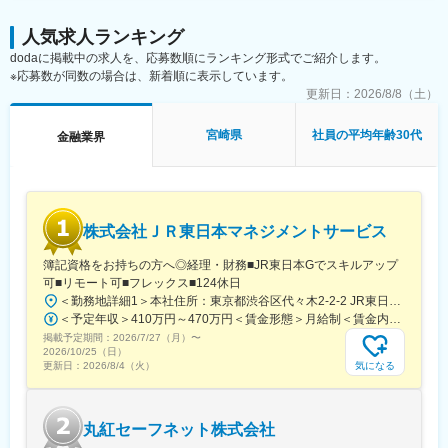
・他部署との連携・調整による円滑な業務推進
・部長や経営層へのレポーティングおよび意思決定の支援
人気求人ランキング
dodaに掲載中の求人を、応募数順にランキング形式でご紹介します。
■扱うサービス
※応募数が同数の場合は、新着順に表示しています。
資産運用プラットフォーム「FOLIO」を中心とした証券業務全般
を担当し、最先端のプロダクト運営に関わります。
更新日：
2026/8/8（土）
■組織構成
宮崎県
社員の平均年齢30代
金融業界
証券業務部は部長と複数の担当者で構成されており、今後は更な
る増員・体制強化を見込んでいます。
■業務の魅力
事業拡大フェーズにおける組織運営や業務設計に主体的に関与で
株式会社ＪＲ東日本マネジメントサービス
き、組織全体の成長に寄与する実感を得られるポジションです。
部門を横断したプロジェクト推進や、他部署・経営層との連携を
簿記資格をお持ちの方へ◎経理・財務■JR東日本Gでスキルアップ
通じて裁量を持って活躍できます。
可■リモート可■フレックス■124休日
＜勤務地詳細1＞本社住所：東京都渋谷区代々木2-2-2 JR東日本本社ビル9階受動喫煙対策：屋内全面禁煙＜勤務地詳細2＞東京都内オフィス住所：東京都23区内 受動喫煙対策：屋内全面禁煙変更の範囲：会社の定める事業所（リモートワーク含む）
■教育体制
＜予定年収＞410万円～470万円＜賃金形態＞月給制＜賃金内訳＞月額（基本給）：240,000円～250,000円＜月給＞240,000円～250,000円＜昇給有無＞有＜残業手当＞有＜給与補足＞※想定年収には残業月20Hも含めています■昇給：年1回■賞与：年2回(合計3.0ヶ月程度)※総合職：計6.0ヶ月程度■モデル年収総合職（課長）900万円総合職（マネージャー）630万円総合職（主任）520万円エリア（課員）410万円賃金はあくまでも目安の金額であり、選考を通じて上下する可能性があります。月給(月額)は固定手当を含めた表記です。
OJTや部内での情報共有・振り返りを通じて、業務知識やマネジ
掲載予定期間：
2026/7/27（月）
〜
メントスキルの向上を支援します。
2026/10/25（日）
気になる
更新日：
2026/8/4（火）
■就業環境
フレックスタイム制・リモートワークも可能で、ワークライフバ
ランスを保ちながら働くことができます。完全週休2日制や各種休
丸紅セーフネット株式会社
暇制度、リモートワーク手当・書籍購入補助など福利厚生も充実