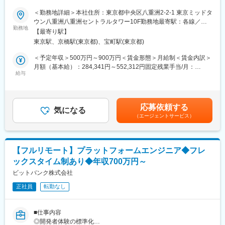
や啓蒙活動といった企画領域の業務もお任せしたいと思っていま
■業務内容：
＜勤務地詳細＞本社住所：東京都中央区八重洲2-2-1 東京ミッドタ
す。
【主にお任せしたいこと】
ウン八重洲八重洲セントラルタワー10F勤務地最寄駅：各線／五
◇暗号資産取引所システムや社内システム・ネットワークの堅牢
勤務地
反田駅受動喫煙対策：屋内全面禁煙変更の範囲：会社の定める事
■当ポジションの魅力：
【最寄り駅】
化
業所（リモートワーク含む）
業務では当該部署内だけでなく、社内横断的にコンプライアンス
東京駅、京橋駅(東京都)、宝町駅(東京都)
◇機械学習やAIといった新技術を取り入れた検知システムの導
に関わる部署とコミュニケーションが発生します。
入、ログ分析
＜予定年収＞500万円～900万円＜賃金形態＞月給制＜賃金内訳＞
そのため会社全体をコンプライアンス面から支えている実感が持
◇脅威インテリジェンスの活用やOSINTによる調査活動等の攻め
月額（基本給）：284,341円～552,312円固定残業手当/月：
て、やりがいを感じる仕事となっております。
のセキュリティ
給与
132,659円～197,688円（固定残業時間45時間0分/月）超過した時
◇その他、セキュリティ関連業務
間外労働の残業手当は追加支給＜月給＞417,000円～750,000円
■当社について：
◇セキュリティログのモニタリング、バグバウンティ運用、フィ
（一律手当を含む）＜昇給有無＞有＜残業手当＞有＜給与補足＞※
ビットコインをはじめとした暗号資産（仮想通貨）技術の応用に
ッシング対応、インシデント対応、CSIRT運用
給与詳細は、経験等を考慮し決定します。※業績賞与あり賃金はあ
よって、"マネーのインターネット化"が始まり、世界的にお金を取
応募依頼する
◇IT統制対応、規定・マニュアル整備、社内教育・訓練、セキュ
気になる
くまでも目安の金額であり、選考を通じて上下する可能性があり
り巻く不公平・不便が解消されると言われています。
（エージェントサービス）
リティリスクアセスメント など
ます。月給(月額)は固定手当を含めた表記です。
この技術を応用し様々なサービスを提供することで、時代の進歩
に貢献することを志しています。
■募集背景：
これまで、システムの構築・運用を行っていたがセキュリティ担
変更の範囲：会社の定める業務
【フルリモート】プラットフォームエンジニア◆フレ
当への興味がある方、セキュリティベンダーで監視運用を行って
ックスタイム制あり◆年収700万円～
いたがユーザ企業のセキュリティ担当への興味がある方等、セキ
ュリティ分野でのキャリアアップを目指す方のご応募をお待ちし
ビットバンク株式会社
ております。
正社員
転勤なし
なお、セキュリティ技術だけでなく、ISMSや規程・マニュアルの
整備、リスクアセスメント、監査対応といったセキュリティ技術
以外のことも行って頂きます。
■仕事内容
◎開発者体験の標準化