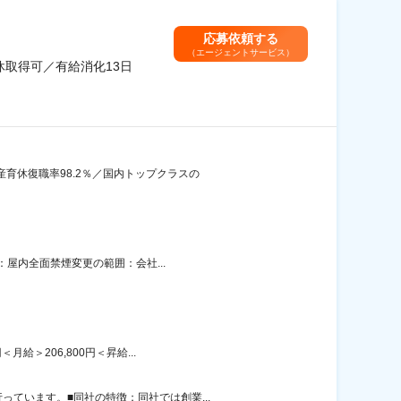
応募依頼する
（エージェントサービス）
休取得可／有給消化13日
育休復職率98.2％／国内トップクラスの
：屋内全面禁煙変更の範囲：会社...
給＞206,800円＜昇給...
ています。■同社の特徴：同社では創業...