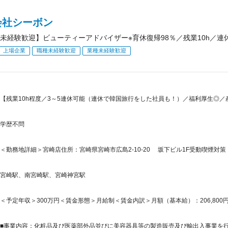
会社シーボン
未経験歓迎】ビューティーアドバイザー※育休復帰98％／残業10h／連
上場企業
職種未経験歓迎
業種未経験歓迎
【残業10h程度／3～5連休可能（連休で韓国旅行をした社員も！）／福利厚生◎／産
学歴不問
＜勤務地詳細＞宮崎店住所：宮崎県宮崎市広島2-10-20 坂下ビル1F受動喫煙対策
宮崎駅、南宮崎駅、宮崎神宮駅
＜予定年収＞300万円＜賃金形態＞月給制＜賃金内訳＞月額（基本給）：206,800円＜月
■事業内容：化粧品及び医薬部外品並びに美容器具等の製造販売及び輸出入事業を行っ