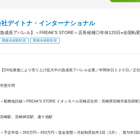
会社デイトナ・インターナショナル
急成長アパレル】＜FREAK'S STORE＞店長候補◎年休120日※全国転
職種未経験歓迎
業種未経験歓迎
【DX化推進により売り上げ拡大中の急成長アパレル企業／年間休日１２０日／正
学歴不問
＜勤務地詳細＞FREAK'S STORE イオンモール宮崎店住所：宮崎県宮崎市新別府町江口
宮崎駅、宮崎神宮駅、蓮ケ池駅
＜予定年収＞350万円～450万円＜賃金形態＞月給制昇給年1回（3月）、賞与年2回＜