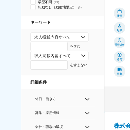
学歴不問
(
13
)
転勤なし（勤務地限定）
(
6
)
仕事
キーワード
対象
求人掲載内容すべて
勤務地
を含む
求人掲載内容すべて
給与
を含まない
事業
詳細条件
休日・働き方
募集・採用情報
株式
会社・職場の環境