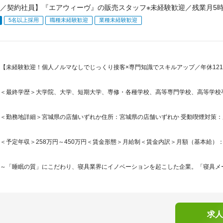
／契約社員】『エアウィーヴ』の販売スタッフ※未経験歓迎／残業月5時
5名以上採用
職種未経験歓迎
業種未経験歓迎
【未経験歓迎！個人ノルマなしでじっくり接客×専門知識でスキルアップ／年休12
＜最終学歴＞大学院、大学、短期大学、専修・各種学校、高等専門学校、高等学校
＜勤務地詳細＞宮城県の店舗いずれか住所：宮城県の店舗いずれか 受動喫煙対策：屋
＜予定年収＞258万円～450万円＜賃金形態＞月給制＜賃金内訳＞月額（基本給）：215,0
～「睡眠の質」にこだわり、寝具業界にイノベーションを起こした企業。「寝具メー
求人