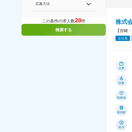
応募方法
20
この条件の求人数
件
株式
検索する
【宮崎・
正社員
仕事
対象
勤務地
最寄駅
給与