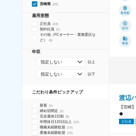
宮崎県
(
20
)
最寄駅
雇用形態
正社員
(
18
)
給与
契約社員
(
2
)
その他（FCオーナー・業務委託な
ど）
(
0
)
事業
年収
指定しない
以上
指定しない
以下
こだわり条件ピックアップ
渡辺
新着
(
1
)
【宮崎】
締め切間近
(
1
)
◆
完全週休2日制
(
9
)
年間休日120日以上
正社員
(
14
)
職種未経験歓迎
(
13
)
業種未経験歓迎
(
13
)