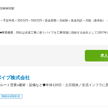
宮崎神宮駅
＜予定年収＞350万円～550万円＜賃金形態＞月給制＜賃金内訳＞月額（基本給）：188,0
■事業概要：同社は水道工事に使うパイプを工事現場に供給する会社として1957年に
求人
パイプ株式会社
ルート営業※建材・設備など◆年休120日・土日祝休／生活インフラに
職種未経験歓迎