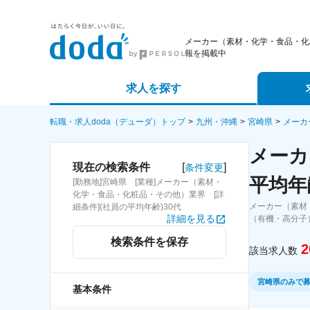
メーカー（素材・化学・食品・化
報を掲載中
求人を探す
詳細条件から探す
エージェ
転職・求人doda（デューダ）トップ
九州・沖縄
宮崎県
メーカ
メーカ
新着求人から探す
スカウト
[
]
現在の検索条件
条件変更
平均年
[勤務地]宮崎県 [業種]メーカー（素材・
求人特集から探す
パートナ
化学・食品・化粧品・その他）業界 [詳
メーカー（素材
細条件](社員の平均年齢)30代
詳細を見る
（有機・高分子
検索条件を保存
2
該当求人数
宮崎県のみで
基本条件