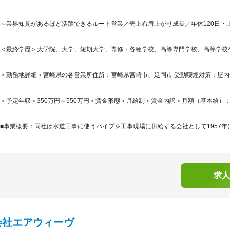
～業界知見があるほど活躍できるルート営業／売上右肩上がり成長／年休120日・
＜最終学歴＞大学院、大学、短期大学、専修・各種学校、高等専門学校、高等学校
＜勤務地詳細＞宮崎県の各営業所住所：宮崎県宮崎市、延岡市 受動喫煙対策：屋内
＜予定年収＞350万円～550万円＜賃金形態＞月給制＜賃金内訳＞月額（基本給）：188,0
■事業概要：同社は水道工事に使うパイプを工事現場に供給する会社として1957年に
求人
会社エアウィーヴ