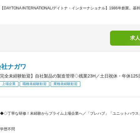
【DAYTONA INTERNATIONAL/デイトナ・インターナショナル】1986年創業。基
求人
会社ナガワ
完全未経験歓迎】自社製品の製造管理◇残業23H／土日祝休・年休12
上場企業
職種未経験歓迎
業種未経験歓迎
◆◇丁寧な研修！未経験からプライム上場企業へ／「プレハブ」「ユニットハウス
学歴不問