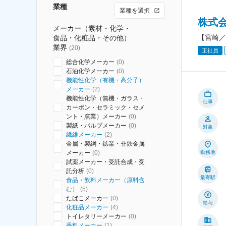
業種
業種を選択
株式
メーカー（素材・化学・
【宮崎／
食品・化粧品・その他）
業界
(
20
)
正社員
総合化学メーカー
(
0
)
石油化学メーカー
(
0
)
機能性化学（有機・高分子）
メーカー
(
2
)
機能性化学（無機・ガラス・
仕事
カーボン・セラミック・セメ
ント・窯業）メーカー
(
0
)
製紙・パルプメーカー
(
0
)
対象
繊維メーカー
(
2
)
金属・製綱・鉱業・非鉄金属
メーカー
(
0
)
勤務地
試薬メーカー・受託合成・受
託分析
(
0
)
最寄駅
食品・飲料メーカー（原料含
む）
(
5
)
たばこメーカー
(
0
)
給与
化粧品メーカー
(
4
)
トイレタリーメーカー
(
0
)
香料メーカー
(
1
)