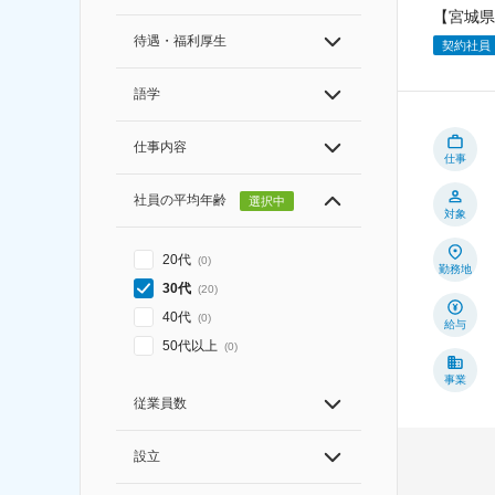
【宮城県
待遇・福利厚生
契約社員
語学
仕事内容
仕事
社員の平均年齢
選択中
対象
20代
(
0
)
勤務地
30代
(
20
)
40代
(
0
)
給与
50代以上
(
0
)
事業
従業員数
設立