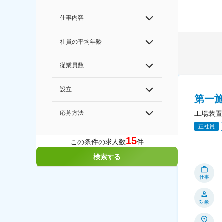
仕事内容
社員の平均年齢
従業員数
設立
第一
応募方法
工場装置
正社員
15
この条件の求人数
件
検索する
仕事
対象