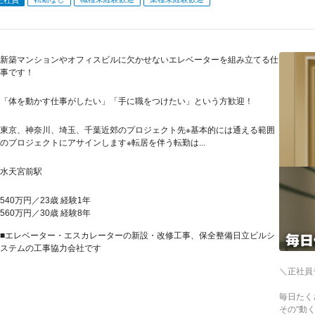
新築マンションやオフィスビルに欠かせないエレベーターを組み立てる仕
事です！
「体を動かす仕事がしたい」「手に職をつけたい」という方歓迎！
東京、神奈川、埼玉、千葉近郊のプロジェクト先※基本的には通える範囲
のプロジェクトにアサインします※転居を伴う転勤は...
水天宮前駅
540万円／23歳 経験1年
560万円／30歳 経験8年
■エレベーター・エスカレーターの新設・改修工事、保全整備日立ビルシ
ステムの工事協力会社です
＼正社員
毎日たく
その“動