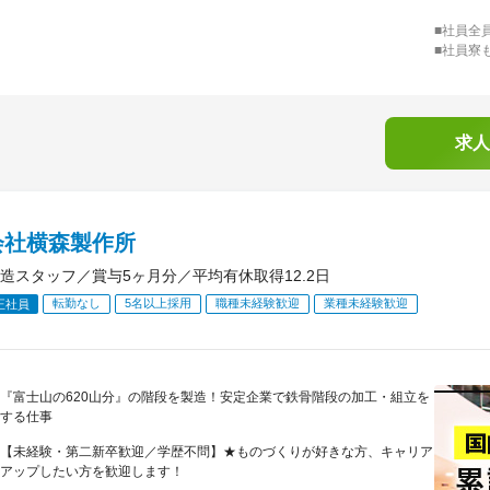
■社員全
■社員寮
求人
会社横森製作所
造スタッフ／賞与5ヶ月分／平均有休取得12.2日
転勤なし
5名以上採用
職種未経験歓迎
業種未経験歓迎
正社員
『富士山の620山分』の階段を製造！安定企業で鉄骨階段の加工・組立を
する仕事
【未経験・第二新卒歓迎／学歴不問】★ものづくりが好きな方、キャリア
アップしたい方を歓迎します！