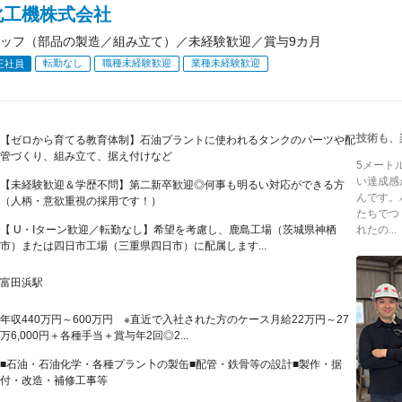
化工機株式会社
ッフ（部品の製造／組み立て）／未経験歓迎／賞与9カ月
転勤なし
職種未経験歓迎
業種未経験歓迎
正社員
技術も、
【ゼロから育てる教育体制】石油プラントに使われるタンクのパーツや配
管づくり、組み立て、据え付けなど
5メート
い達成感
【未経験歓迎＆学歴不問】第二新卒歓迎◎何事も明るい対応ができる方
んです。
（人柄・意欲重視の採用です！）
たちでつ
【 U・Iターン歓迎／転勤なし】希望を考慮し、鹿島工場（茨城県神栖
れたの...
市）または四日市工場（三重県四日市）に配属します...
富田浜駅
年収440万円～600万円 ※直近で入社された方のケース月給22万円～27
万6,000円＋各種手当＋賞与年2回◎2...
■石油・石油化学・各種プラン卜の製缶■配管・鉄骨等の設計■製作・据
付・改造・補修工事等