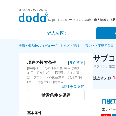
サブコンの転職・求人情報を掲載
求人を探す
詳細条件から探す
エージェ
転職・求人doda（デューダ）トップ
建設・プラント・不動産業界
サブコ
新着求人から探す
スカウト
[
]
現在の検索条件
条件変更
サブコン、組立
[職種]組立・その他製造職-製造（溶接・
求人特集から探す
パートナ
加工・組立など） [業種]サブコン-建
1
設・プラント・不動産業界 [詳細条件]
該当求人数
(休日・働き方)土日祝休み
詳細を見る
検索条件を保存
日機
エレベー
基本条件
New