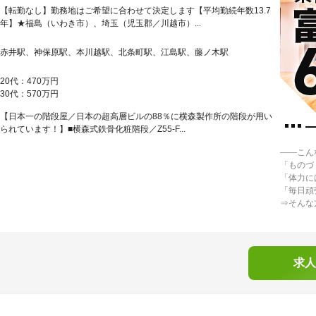
【転勤なし】勤務地はご希望に合わせて決定します【平均勤続年数13.7
年】★福島（いわき市）、埼玉（児玉郡／川越市）...
赤井駅、神保原駅、本川越駅、北条町駅、江島駅、藤ノ木駅
20代：470万円
30代：570万円
【日本一の階段屋／日本の超高層ビルの88％に横森製作所の階段が用い
られています！】■横森式鉄骨化粧階段／Z55-F...
――こん
「ものづ
「体力に
「毎日頑
⇒そんな
求人