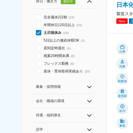
休日・働き方
選択中
日本
製造スタ
完全週休2日制
(
15
)
New
年間休日120日以上
(
15
)
土日祝休み
(
15
)
5日以上の連続休暇OK
(
2
)
原則定時退社
(
1
)
仕事
残業20時間未満
(
6
)
フレックス勤務
(
0
)
対象
産休・育休取得実績あり
(
10
)
勤務地
募集・採用情報
最寄駅
会社・職場の環境
給与
待遇・福利厚生
事業
語学