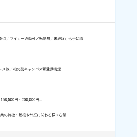
率◎／マイカー通勤可／転勤無／未経験から手に職
レス線／柏の葉キャンパス駅受動喫煙...
00円～200,000円...
業の特徴：屋根や外壁に関わる様々な業...