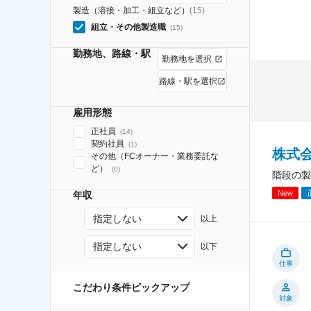
製造（溶接・加工・組立など）
(
15
)
組立・その他製造職
(
15
)
勤務地、路線・駅
勤務地を選択
路線・駅を選択
雇用形態
正社員
(
14
)
契約社員
(
1
)
株式
その他（FCオーナー・業務委託な
ど）
(
0
)
階段の製
New
年収
指定しない
以上
指定しない
以下
仕事
こだわり条件ピックアップ
対象