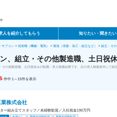
中
求人を紹介してもらう
知りたい・聞きたい
ントサービス
転職ノウハウ
サブコン
技術職（機械・電気）
製造（溶接・加工・組立など）
組立・その
ン、組立・その他製造職、土日祝休
サービス
データで見る転職
・その他製造職、土日祝休みの転職・求人検索結果です。左の求人検索条件にて絞
ーエージェントサービス
コラム・インタビュー
5
件中
1～15
件
を表示
転職Q&A
工業株式会社
ター組み立てスタッフ／未経験歓迎／入社祝金190万円
転勤なし
職種未経験歓迎
業種未経験歓迎
正社員