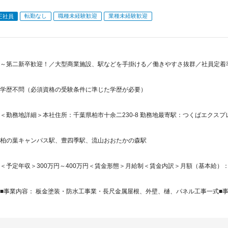
転勤なし
職種未経験歓迎
業種未経験歓迎
正社員
～第二新卒歓迎！／大型商業施設、駅などを手掛ける／働きやすさ抜群／社員定着
学歴不問（必須資格の受験条件に準じた学歴が必要）
＜勤務地詳細＞本社住所：千葉県柏市十余二230-8 勤務地最寄駅：つくばエクスプ
柏の葉キャンパス駅、豊四季駅、流山おおたかの森駅
＜予定年収＞300万円～400万円＜賃金形態＞月給制＜賃金内訳＞月額（基本給）：158,5
■事業内容： 板金塗装・防水工事業・長尺金属屋根、外壁、樋、パネル工事一式■事