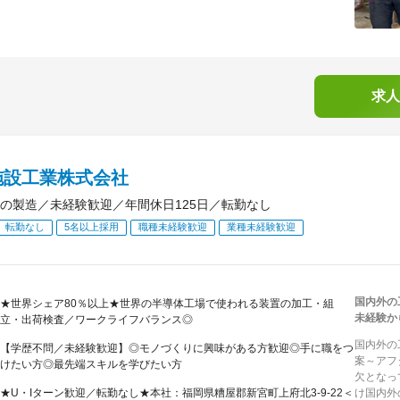
求人
施設工業株式会社
の製造／未経験歓迎／年間休日125日／転勤なし
転勤なし
5名以上採用
職種未経験歓迎
業種未経験歓迎
国内外の
★世界シェア80％以上★世界の半導体工場で使われる装置の加工・組
未経験か
立・出荷検査／ワークライフバランス◎
国内外の
【学歴不問／未経験歓迎】◎モノづくりに興味がある方歓迎◎手に職をつ
案～アフ
けたい方◎最先端スキルを学びたい方
欠となっ
★U・Iターン歓迎／転勤なし★本社：福岡県糟屋郡新宮町上府北3‐9‐22＜
け国内外