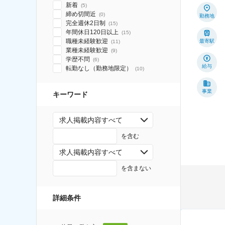
新着
(
5
)
締め切間近
(
0
)
勤務地
完全週休2日制
(
15
)
年間休日120日以上
(
15
)
職種未経験歓迎
最寄駅
(
11
)
業種未経験歓迎
(
9
)
学歴不問
(
6
)
給与
転勤なし（勤務地限定）
(
10
)
事業
キーワード
求人掲載内容すべて
を含む
求人掲載内容すべて
を含まない
詳細条件