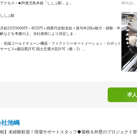
アクセス＞■JR鹿児島本線「ししぶ駅」よ...
80％以...
ししぶ駅
月給23万5000円～40万円＋残業代全額支給＋賞与年2回※能力・経験・年
齢などを考慮の上、当社規程により決定しま...
・先端コールドチェーン機器・ファクトリーオートメーション・ロボット
サービス※建設業許可 国土交通大臣許可（般－2）...
求人
会社池嶋
柏】未経験歓迎！現場サポートスタッフ◆屋根＆外壁のプロジェクト管